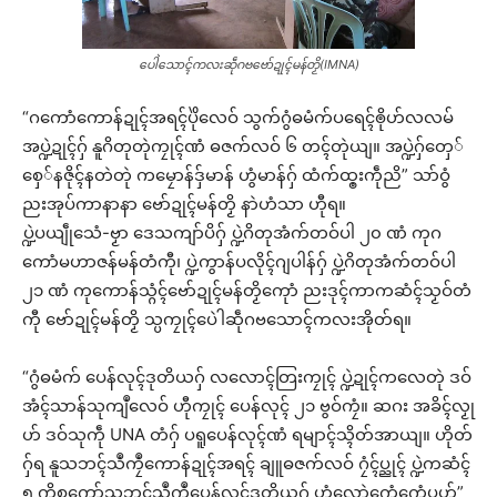
ပေါဲသောၚ်ကလးဆဵုဂဗဗော်ဍုၚ်မန်တၟိ(IMNA)
“ဂကောံကောန်ဍုၚ်အရၚ်ပိုဲလေဝ် သွက်ဂွံဓမံက်ပရေၚ်ၜိုဟ်လလမ်
အပ္ဍဲဍုၚ်ဂှ် နူဂိတုတုဲကၠုၚ်ဏံ ဓဇက်လဝ် ၆ တၚ်တုဲယျ။ အပ္ဍဲဂှ်တှေ်
စှေ်နဇိုၚ်နတဲတုဲ ကမၠောန်ဒှ်မာန် ဟွံမာန်ဂှ် ထံက်ထ္ၜးကဵုညိ” သာ်ဝွံ
ညးအုပ်ကာနာနာ ဗော်ဍုၚ်မန်တၟိ နာဲဟံသာ ဟီုရ။
ပ္ဍဲပယျဵုသေံ-ဗၟာ ဒေသကျာ်ပိဂှ် ပ္ဍဲဂိတုအံက်တဝ်ပါ ၂၀ ဏံ ကုဂ
ကောံမဟာဇန်မန်တံကီု၊ ပ္ဍဲကွာန်ပလိုၚ်ဂျပါန်ဂှ် ပ္ဍဲဂိတုအံက်တဝ်ပါ
၂၁ ဏံ ကုကောန်သ္ဂံၚ်ဗော်ဍုၚ်မန်တၟိကေုာံ ညးဒုၚ်ကာကဆံၚ်သၟဝ်တံ
ကီု ဗော်ဍုၚ်မန်တၟိ သ္ပကၠုၚ်ပေဲါဆဵုဂဗသောၚ်ကလးအိုတ်ရ။
“ဂွံဓမံက် ပေန်လုၚ်ဒုတိယဂှ် လလောၚ်တြးကၠုၚ် ပ္ဍဲဍုၚ်ကလေတုဲ ဒဝ်
အံၚ်သာန်သုကျဳလေဝ် ဟီုကၠုၚ် ပေန်လုၚ် ၂၁ ဗွဝ်ကၠံ။ ဆဂး အခိၚ်လၟု
ဟ် ဒဝ်သုကဵု UNA တံဂှ် ပရူပေန်လုၚ်ဏံ ရမျာၚ်သ္ၚိတ်အာယျ။ ဟိုတ်
ဂှ်ရ နူသဘၚ်သဳကၠဳကောန်ဍုၚ်အရၚ် ချူဓဇက်လဝ် ဂၠံၚ်ပ္ညုၚ် ပ္ဍဲကဆံၚ်
၅ ကိစ္စကော်သဘၚ်သဳကၠဳပေန်လုၚ်ဒုတိယဂှ် ဟွံလောဲကွေံကွေံပုဟ်”