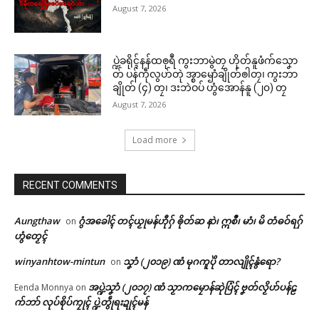
August 7, 2026
ပ္ဍဲခရိုၚ်နန်ထၜုရဳ ကွးဘာမွဲတၠ ဟိုတ်နူဖံက်သၞော
တ် ပန်ကဵုလွဟ်တုဲ အ္စာၝောံချိုတ်ၜါတၠ၊ ကွးဘာ
ချိုတ် (၄) တၠ၊ ဒးဘဲဝပ် ဟွံအောန်နူ (၂၀) တၠ
August 7, 2026
Load more
RECENT COMMENTS
Aungthaw
ဂွံအခေါၚ် တၚ်ယၟုမန်ဟီုဂှ် ၜိုတ်ဆ နာဲ၊ ဣစဳ၊ မာံ၊ မိ တံဓဝ်ရဂှ်
on
ဟွံတၟေၚ်
winyanhtow-mintun
သၞာံ (၂၀၁၉) ဏံ မုဂကူပိုဲ တာလျိုၚ်နွံရော?
on
အပ္ဍဲသၞာံ (၂၀၁၇) ဏံ သၟာကမၠောန်ဆုဲပြံၚ် ဗၞတ်လၟိဟ်ပန်ဠ
Eenda Monnya
on
က်ဘာ် လုပ်စိုပ်ကၠုၚ် ပ္ဍဲတွဵုရးဍုၚ်မန်