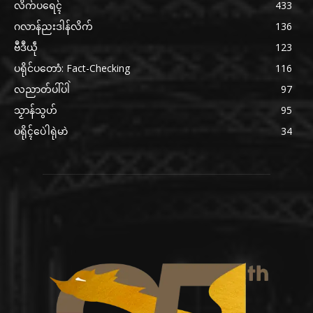
လိက်ပရေၚ်
433
ဂလာန်ညးဒါန်လိက်
136
ဗဳဒဳယဵု
123
ပရိုင်ပတောံ: Fact-Checking
116
လညာတ်ပါ်ပါဲ
97
သၟာန်သွဟ်
95
ပရိုၚ်ပေဲါရုဲမာဲ
34