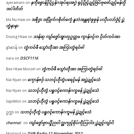
နကဵုစၞောန်ပၟိၚ်ဌန်ဂအုပ်ရးအဂၞဲ ရုၚ်ပွိုၚ်ဍုၚ်ဇြပ်ဗုဗော်ဍုၚ်မန်တၟိ
In "ပရိုၚ်"
ayeramarn
on
ဒးပဲါတိတ်
ဒးစဵုဒၞာ ဒးပြိုက်ဂစိုတ်ကၠေံ နူဘဲအန္တရာဲစၟစၟန် ပလီုပလာ်ဒၟံၚ် ပ္ဍဲ
Ma Nu Haw
on
တၞံနာနာ
ဒဒန်ဆု ကျာ်ဇၞော်အ္စာတၠဥတ္တမ ကွာန်ဝၚ်က ပိုတ်ကဝ်အာ
Doung Htaw
on
တၞံကဝ်ဖီ သ္ဂောံတဵုအာ အကြာတၞံရဝ်ဗါ
နာဲဆာန်
on
DSCF1116
nara
on
တၞံကဝ်ဖီ သ္ဂောံတဵုအာ အကြာတၞံရဝ်ဗါ
Bee Htaw Monzel
on
ကၠောန်ဗဒှ် သဘၚ်ဟီုတွံပရေၚ်မန် အပ္ဍဲဍုၚ်သေံ
Nai Nyan
on
သဘၚ်ဟီုတွံ ပရူဝၚ်ကောန်ဂကူမန် ပ္ဍဲဍုၚ်သေံ
Nai Nyan
on
သဘၚ်ဟီုတွံ ပရူဝၚ်ကောန်ဂကူမန် ပ္ဍဲဍုၚ်သေံ
SajinMon
on
သဘၚ်ဟီုတွံ ပရူဝၚ်ကောန်ဂကူမန် ပ္ဍဲဍုၚ်သေံ
ဥက္ကာ
on
channai
ကျာ်ဇၞော်ဗၟာယှိုဲညဝါ က္ညကၠုၚ်စိုပ်ကဵုသြဝါဒ ပ္ဍဲဍုၚ်ကျာ်ပိ
on
DVB Radio 12.November.2012
Monland
on