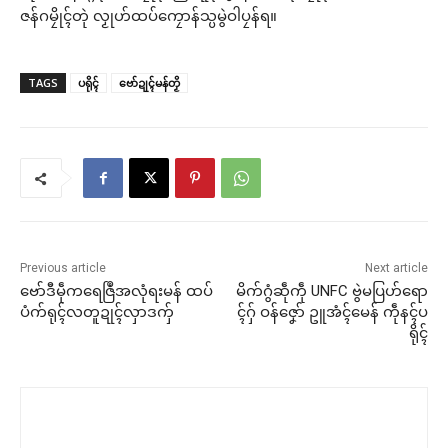
ဇန်ဂမၠိုၚ်တုဲ လၟုဟ်ထပ်ကၠောန်သ္ပမွဲဝါပၠန်ရ။
TAGS
ပရိုၚ်
ဗော်ဍုၚ်မန်တၟိ
Previous article
Next article
ဗော်ဒီမဵုကရေဇြဳအလုံရးမန် ထပ်
မိက်ဂွံဆဵုကဵု UNFC ဗွဲမပြဟ်ရော
ပံက်ရုၚ်လတူဍုၚ်လှာဒကှ်
ၚ်ဂှ် ဝန်ဇၞော် ဥူအံၚ်မေန် ကဵုနၚ်ပ
ရိုၚ်