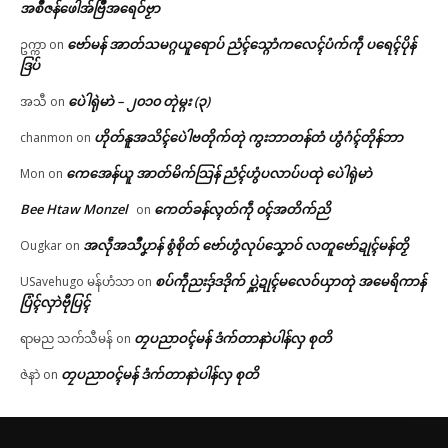
အစဳဇန်ဖေါအ်ဗြဳအရေဝ်ဗၟာ
ဗော်မန် အာတ်သမဂ္ဂယူရောပ် ညံၚ်သ္ဂောံကလေၚ်ပံက်ကဵု ပရေၚ်ပိုန်
ဥက္ကာ
on
ဒြပ်
ပေဲါရုဲမာဲ – ၂၀၁၀ တုဲမ္ဂး (၃)
အသီ
on
ဟိုတ်နူအသိၚ်ပေဲါဗတိုက်တုဲ ကွးဘာတန်တံ ဟွံဂံၚ်တိုန်ဘာ
chanmon
on
ကေအေန်ယူ အာတ်မိက်သြန် ညံၚ်ဟွံပလာပ်ပထုဲ ပေဲါရုဲမာဲ
Mon
on
Bee Htaw Monzel
ကေတ်ခန်လ္ၚတ်ကဵု ၀ၚ်အတိက်ညိ
on
အလဵုအသဳပၞာန် စွံစိုတ် ဗော်ဟွံလုပ်သၞောဝ် လတူဗော်ဍုၚ်မန်တၟိ
Ougkar
on
စပ်ကဵုညးဒှ်ဒဒိုက် ပ္ဋဲဍုၚ်မလေဝ်ယှာတုဲ အမေရိကာန်
USavehugo မန်ဟံသာ
on
ပြံၚ်လှာဲဗီုပြၚ်
တၠပညာဝၚ်မန် ဒံက်တာနာဲပါန်လှ စုတိ
ရာမည သက်သီမန်
on
တၠပညာဝၚ်မန် ဒံက်တာနာဲပါန်လှ စုတိ
ဇဲနာဲ
on