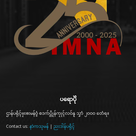
ပရောပိုဲ
ဌာန်ပရိုၚ်ဗၠးၜးမန်ဝွံ စဒက်ပ္တိုန်ကၠုၚ်လဝ်နူ သၞာံ ၂၀၀၀ တေံရ။
Contact us:
နာဲကသုမန်
|
ညးဒါန်ပရိုၚ်