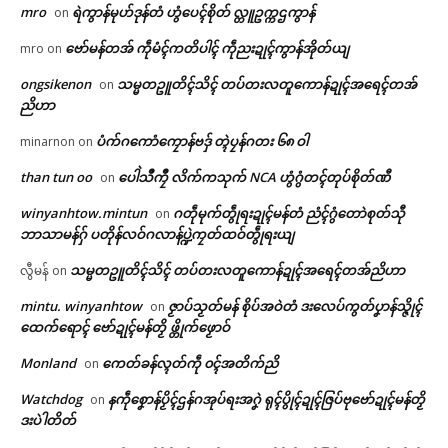
Related
mro
ရဲကွာန်မုဟ်ဒုန်တံ ဟွံပေၚ်စိုတ် လ္တူဥက္ကဌကွာန်
on
ဌာန်ပရိုၚ်ဗၠးၜးမန်
ဗော်မန်တအ် ကဵုမံၚ်ကတိပါၚ် ကဵုညးဍုၚ်ကွာန်အိုတ်ယျ
mro
on
ရုဲစှ်
ongsikenon
သမ္မတဥူတိၚ်သိၚ် တပ်တးလတူကောန်ဍုၚ်အရေၚ်တအ်
on
ညိဟာ
ပရိုၚ်လက္ကရဴအိုတ်
ပံက်ဂကောံကၠောန်ဗဒှ် တ္ၚဲပၠန်ဂတး ၆၈ ဝါ
minarnon
on
ပေဲါသဳကၠဳ အကြာဇြဟတ်ဓရိုဟ်
ဗီုလဵုပံက်အာ ပွံက်အဓိပ္ပဲါၜိုဟ်လ
ပၞာန်
လမ်ရော …
than tun oo
ပေါဲသဳကၠဳ လိက်ကသုက် NCA ဟွံဂွံတၚ်တုပ်စိုတ်ဏီ
on
🏛 လညာတ်ပါ်ပဲါ
July 14, 2026
May 18, 2026
In "ဂလာန်ညးဒါန်လိက်"
In "လိက်ပရေၚ်"
winyanhtow.mintun
ဂတဵုမုက်တွဵုရးဍုၚ်မန်တံ ညံၚ်ဂွံတောဲစုတ်သီု
on
ဘာသာမန်ဂှ် ပတိုန်လဝ်ဂလာန်ပ္ဍဲကၠတ်ထဝ်တွဵုရးယျ
ညးဒါန်လိက်
သမ္မတဥူတိၚ်သိၚ် တပ်တးလတူကောန်ဍုၚ်အရေၚ်တအ်ညိဟာ
လွီမန်
on
ဗွဳဒဳယဵု
mintu. winyanhtow
ဇၟာပ်သၟတ်မန် စိုပ်အဝဲတံ ဒးလေပ်ကွတ်ပၞာန်သ္ဇိုၚ်
on
ထေက်ရောၚ် ဗော်ဍုၚ်မန်တၟိ ဖ္တိုက်ဖၟောဝ်
ကေတ်အဆက်
အပ္ဍဲကာလချူဓဇက် ချာတာပၠန်ဂ
Monland
ကေတ်ခန်လ္ၚတ်ကဵု ၀ၚ်အတိက်ညိ
on
တးဍုၚ်မန်ဏံ သၠုၚ်ပ္တိုန်အာ ပ
ရေၚ်ပံၚ်ကောံ (ပံၚ်တောဲ) ပၞာန်ရော
Watchdog
နကဵုစၞောန်ပၟိၚ်ဌန်ဂအုပ်ရးအဂၞဲ ရုၚ်ပွိုၚ်ဍုၚ်ဇြပ်ဗုဗော်ဍုၚ်မန်တၟိ
on
ၚ်
© ဌာန်ပရိုၚ်ဗၠးၜးမန်
ဒးပဲါတိတ်
March 14, 2026