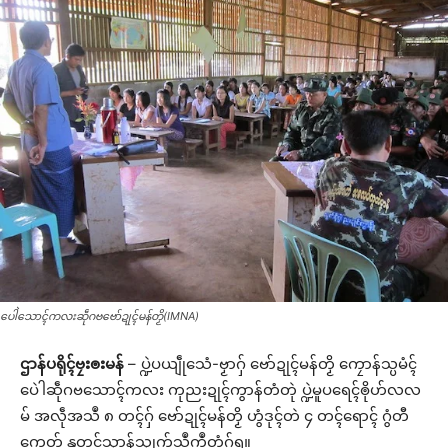
ပေါဲသောၚ်ကလးဆဵုဂဗဗော်ဍုၚ်မန်တၟိ(IMNA)
ဌာန်ပရိုၚ်ဗၠးၜးမန်
– ပ္ဍဲပယျဵုသေံ-ဗၟာဂှ် ဗော်ဍုၚ်မန်တၟိ ကၠောန်သ္ပမံၚ်
ပေဲါဆဵုဂဗသောၚ်ကလး ကုညးဍုၚ်ကွာန်တံတုဲ ပ္ဍဲမူပရေၚ်ၜိုဟ်လလ
မ် အလဵုအသဳ ၈ တၚ်ဂှ် ဗော်ဍုၚ်မန်တၟိ ဟွံဒုၚ်တဲ ၄ တၚ်ရောၚ် ဂွံတီ
ကေတ် နူတၚ်သၟာန်သၟုက်သဳကၠဳတံဂှ်ရ။