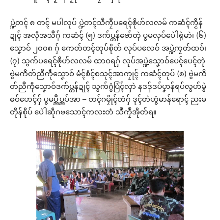
ပ္ဍဲတၚ် ၈ တၚ် မပါလုပ် ပ္ဍဲတၚ်သဳကၠဳပရေၚ်ၜိုဟ်လလမ် ကဆံၚ်ကၟိန်
ဍုၚ် အလဵုအသဳဂှ် ကဆံၚ် (၅) ဒက်ပ္တန်ဗော်တုဲ ပွမလုပ်ပေဲါရုဲမာဲ၊ (၆)
သၞောဝ် ၂၀၀၈ ဂှ် ကေတ်တၚ်တုပ်စိုတ် လုပ်ပလေဝ် အပ္ဍဲကၠတ်ထဝ်၊
(၇) သွက်ပရေၚ်ၜိုဟ်လလမ် ထာဝရဂှ် လုပ်အပ္ဍဲသၞောဝ်ပေၚ်ပေၚ်တုဲ
ဗွဲမကိတ်ညဳကဵုသၞောဝ် မံၚ်စံၚ်စသုၚ်အာကၠုၚ် ကဆံၚ်တုပ် (၈) ဗွဲမကိ
တ်ညဳကဵုသၞောဝ်ဒက်ပ္တန်ဍုၚ် သွက်ဂွံပြံၚ်လှာဲ နဒဒှ်ဒပ်ပၞာန်ရပ်လွဟ်မွဲ
ဓဝ်ဟေၚ်ဂှ် ပွမပ္ညဳပ္ညပ်အာ – တၚ်ဂမၠိုၚ်တံဂှ် ဒုၚ်တဲဟွံမာန်ရောၚ် ညးမ
တိုန်စိုပ် ပေဲါဆဵုဂဗသောၚ်ကလးတံ သဳကၠဳအိုတ်ရ။