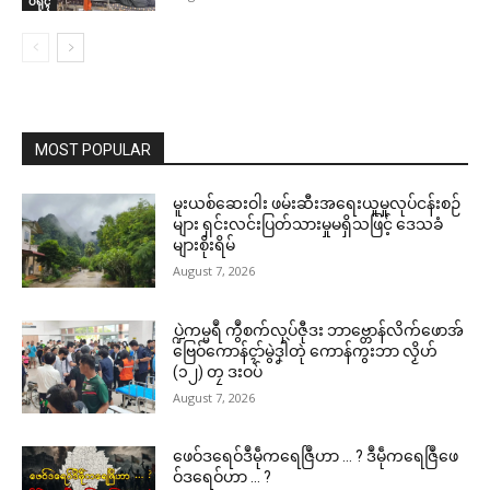
ပရိုၚ်
MOST POPULAR
မူးယစ်ဆေးဝါး ဖမ်းဆီးအရေးယူမှုလုပ်ငန်းစဉ်
များ ရှင်းလင်းပြတ်သားမှုမရှိသဖြင့် ဒေသခံ
များစိုးရိမ်
August 7, 2026
ပ္ဍဲကမ္မရဳ ကွဳစက်လုပ်ဇီုဒး ဘာဗ္တောန်လိက်ဖောအ်
ဗြေဝ်ကောန်ၚာ်မွဲဒၞါဲတုဲ ကောန်ကွးဘာ လၟိဟ်
(၁၂) တၠ ဒးဝပ်
August 7, 2026
ဖေဝ်ဒရေဝ်ဒဳမဵုကရေဇြဳဟာ … ? ဒဳမဵုကရေဇြဳဖေ
ဝ်ဒရေဝ်ဟာ … ?