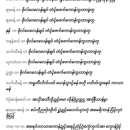
ဗိုလ်ဝေလေန်ဖျဝ် တံၚ်ဓဇက်ကောန်ကွးဘာမွဲတၠ
ရာမာန်
on
ဗိုလ်ဝေလေန်ဖျဝ် တံၚ်ဓဇက်ကောန်ကွးဘာမွဲတၠ
ရာမာန်
on
နန်
ဗိုလ်ဝေလေန်ဖျဝ် တံၚ်ဓဇက်ကောန်ကွးဘာမွဲတၠ
on
ဗိုလ်ဝေလေန်ဖျဝ် တံၚ်ဓဇက်ကောန်ကွးဘာမွဲတၠ
ကနန်ထဝ်
on
ဗိုလ်ဝေလေန်ဖျဝ် တံၚ်ဓဇက်ကောန်ကွးဘာမွဲတၠ
သက်သီမန်
on
ဗိုလ်ဝေလေန်ဖျဝ် တံၚ်ဓဇက်ကောန်ကွးဘာမွဲတၠ
ယုဝဟံသာ
on
ဗိုလ်ဝေလေန်ဖျဝ် တံၚ်ဓဇက်ကောန်ကွးဘာမွဲတၠ
ဥက္ကာ
on
ကမ္မတဳလိက်ပတ် ယေန်သၞာၚ်မန် ဗဟဵု ပတိတ်ဂျာနေဝ် ဘာသာ
သက်သီမန်
on
မန်
အလဵုအသဳတၟိဍုၚ်ဗမာ တိုန်ဒှ်ဥက္ကဌ အာဇြဳယာန်မ္ဂး
ဂံၚ်ဆာန်ခေတ်
on
စပ်ကဵုညးဒှ်ဒဒိုက် ပ္ဋဲဍုၚ်မလေဝ်ယှာတုဲ အမေရိကာန် ပြံၚ်လှာဲ
ရာမည စောန်
on
ဗီုပြၚ်
အရေဝ်ဘာသာကောန်ဍုၚ်အရၚ်ညံၚ်ဂွံကၠေံကၠက်အာ ကၠောန်ဒၟံၚ်
chan rot
on