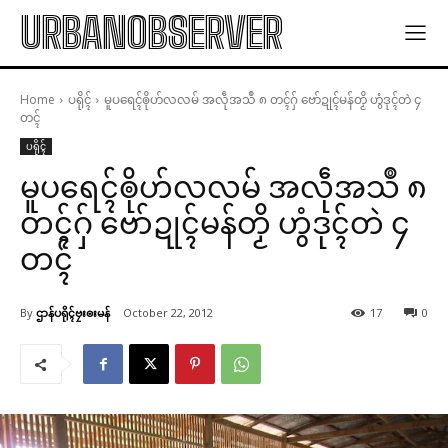
URBANOBSERVER
Home
ပရိုၚ်
မူပရေၚ်ၜိုဟ်လလမ် အလဵုအသဳ ၈ တၚ်ဂှ် ဗော်ဍုၚ်မန်တၟိ ဟွံဒုၚ်တဲ ၄
တၚ်
ပရိုၚ်
မူပရေၚ်ၜိုဟ်လလမ် အလဵုအသဳ ၈
တၚ်ဂှ် ဗော်ဍုၚ်မန်တၟိ ဟွံဒုၚ်တဲ ၄
တၚ်
By
ဌာန်ပရိုၚ်ဗၠးၜးမန်
October 22, 2012
17
0