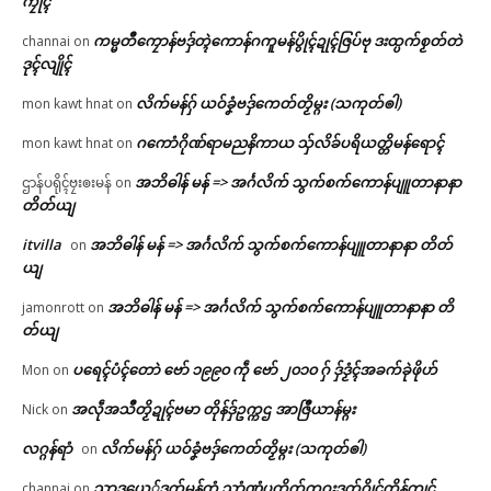
ကၠုၚ်
ကမ္မတဳကၠောန်ဗဒှ်တ္ၚဲကောန်ဂကူမန်ပွိုၚ်ဍုၚ်ဇြပ်ဗု ဒးထ္ပက်စၟတ်တဲ
channai
on
ဒုၚ်လျိုၚ်
လိက်မန်ဂှ် ယဝ်ခၞံဗဒှ်ကေတ်တၟိမ္ဂး (သကုတ်ၜါ)
mon kawt hnat
on
ဂကောံဂိုဏ်ရာမညနိကာယ သှ်လိခ်ပရိယတ္တိမန်ရောၚ်
mon kawt hnat
on
အဘိဓါန် မန် => အၚ်္ဂလိက် သွက်စက်ကောန်ပျူတာနာနာ
ဌာန်ပရိုၚ်ဗၠးၜးမန်
on
တိတ်ယျ
itvilla
အဘိဓါန် မန် => အၚ်္ဂလိက် သွက်စက်ကောန်ပျူတာနာနာ တိတ်
on
ယျ
အဘိဓါန် မန် => အၚ်္ဂလိက် သွက်စက်ကောန်ပျူတာနာနာ တိ
jamonrott
on
တ်ယျ
ပရေၚ်ပံၚ်တောဲ ဗော် ၁၉၉၀ ကဵု ဗော် ၂၀၁၀ ဂှ် ဒှ်ဒၟံၚ်အခက်ခုဲဖိုဟ်
Mon
on
အလဵုအသဳတၟိဍုၚ်ဗမာ တိုန်ဒှ်ဥက္ကဌ အာဇြဳယာန်မ္ဂး
Nick
on
လဂ္ဂန်ရာံ
လိက်မန်ဂှ် ယဝ်ခၞံဗဒှ်ကေတ်တၟိမ္ဂး (သကုတ်ၜါ)
on
သၟာဒယှေ်ဒွက်မန်တံ သၞာံဏံပတိတ်ကဝးဒွက်ဂၠိုၚ်တိုန်ကၠုၚ်
channai
on