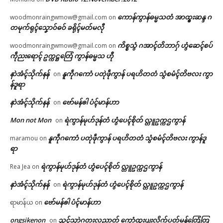
ကောန်ကွာန်ဓမ္မသတံ အာထ္ၜးဆန္ဒ ဂ
woodmonraingwmow@gmail.com
on
တမုက်ရုၚ်သၞောဝ်ဓဝ် ခရိုၚ်မတ်မလီု
ကိစ္စသွံ ဂအာၚ်တိဘာဂှ် ဟွံဆေၚ်စပ်
woodmonraingwmow@gmail.com
on
ကဵုညးရောၚ် ဥက္ကဋ္ဌတြေံ ကွာန်ဓမ္မသ ဟီု
နာဲအံၚ်သိုက်နန်
နူကဵုဂကောံ ပတုဲဖဵုကွာန် ပရဟိတတံ သွံစမံၚ်တိဗလး ကွာ
on
န်ဒူရာ
နာဲအံၚ်သိုက်နန်
ဗော်မန်ၜါ ပံၚ်မာန်ဟာ
on
Mon not Mon
ရဲကွာန်မုဟ်ဒုန်တံ ဟွံပေၚ်စိုတ် လ္တူဥက္ကဌကွာန်
on
နူကဵုဂကောံ ပတုဲဖဵုကွာန် ပရဟိတတံ သွံစမံၚ်တိဗလး ကွာန်ဒူ
maramou
on
ရာ
ရဲကွာန်မုဟ်ဒုန်တံ ဟွံပေၚ်စိုတ် လ္တူဥက္ကဌကွာန်
Rea Jea
on
နာဲအံၚ်သိုက်နန်
ရဲကွာန်မုဟ်ဒုန်တံ ဟွံပေၚ်စိုတ် လ္တူဥက္ကဌကွာန်
on
ဗော်မန်ၜါ ပံၚ်မာန်ဟာ
ရာမာန်ယ
on
ongsikenon
သ္ဘၚ်သၠာဲဂတးလညာတ် ကေုာံထ္ၜးပျးလိက်ပတ်မန်တြေံတြ
on