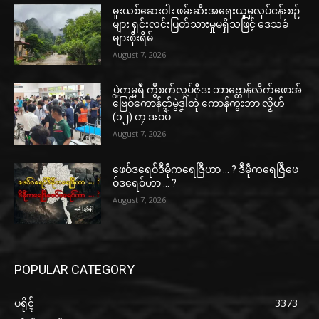
မူးယစ်ဆေးဝါး ဖမ်းဆီးအရေးယူမှုလုပ်ငန်းစဉ်
များ ရှင်းလင်းပြတ်သားမှုမရှိသဖြင့် ဒေသခံ
များစိုးရိမ်
August 7, 2026
ပ္ဍဲကမ္မရဳ ကွဳစက်လုပ်ဇီုဒး ဘာဗ္တောန်လိက်ဖောအ်
ဗြေဝ်ကောန်ၚာ်မွဲဒၞါဲတုဲ ကောန်ကွးဘာ လၟိဟ်
(၁၂) တၠ ဒးဝပ်
August 7, 2026
ဖေဝ်ဒရေဝ်ဒဳမဵုကရေဇြဳဟာ … ? ဒဳမဵုကရေဇြဳဖေ
ဝ်ဒရေဝ်ဟာ … ?
August 7, 2026
POPULAR CATEGORY
ပရိုၚ်
3373