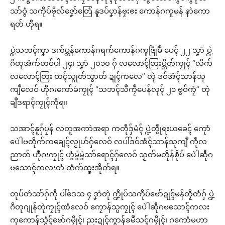
သာ်ဝွံ သကိုပ်ဗိုလ်ဇၞော်တြေံ နူဒပ်ပၞာန်ဗၠးၜး ကောန်ဂကူမန် နာဲကော
ရတ် ဟီုရ။
ပ္ဍဲသဘၚ်ကၞာ ဒက်ပ္တန်ကောန်ဂရက်ကောန်ဂကူဇြဵုမဳ ပေၚ် ၂၂ သၞာံ ပ္ဍဲ
ဂိတုအံက်တဝ်ပါ ၂၄၊ သၞာံ ၂၀၁၀ ဂှ် လလောၚ်တြးပ္တိတ်ကၠုၚ် “လိက်
လလောၚ်တြး တၚ်သ္ဂုတ်သွာတ် ဍုၚ်ကလေ” တုဲ ဒဝ်အံၚ်သာန်သု
ကျဳလေဝ် ဟီုဂးကော်ခဴကၠုၚ် “သဘၚ်သဳကၠဳပေန်လုၚ် ၂၁ ဗွဝ်ကၠံ” တုဲ
ချဳဒရာၚ်ကၠုၚ်ကီုရ။
သအာၚ်နူဂှ်ပၠန် လတူအကာဲအရာ ကတဵုဒှ်မံၚ် ပ္ဍဲတွဵုရးယခေၚ် ကေုာံ
ပေဲါဗတိုက်ကချေၚ်လၟုဟ်ဂှ်လေဝ် လပါ်ဒဝ်အံၚ်သာန်သုကျဳ ကဵုလ
ညာတ် ဟီုဂးကၠုၚ် ဟွံမွဲမွဲသာ်ရောၚ်ဂှ်လေဝ် သၟတ်မတိုန်စိုပ် ပေဲါဆဵုဂ
ဗသောၚ်ကလးတံ ထံက်ထ္ၜးအိုတ်ရ။
တုပ်တဴသာ်ဂှ်ကီု ပါ်ဒေသ ၄ ဒၞာဲတုဲ က္ဍိုပ်သကိုပ်ဗော်ဍုၚ်မန်တၟိတံဂှ် ပ္ဍဲ
ဂိတုဂျုန်တုဲကၠုၚ်ဏံလေဝ် ကၠောန်သ္ပကၠုၚ် ပေဲါဆဵုဂဗသောၚ်ကလး
ကုကောန်သ္ဂံၚ်ဗော်ဂမၠိုၚ်၊ ညးဍုၚ်ကွာန်ခမဳသၚ်ဂမၠိုၚ်၊ ဂကောံမဟာ