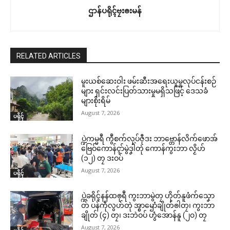
ဌာန်ပရိုၚ်ဗၠးၜးမန်
RELATED ARTICLES
မူးယစ်ဆေးဝါး ဖမ်းဆီးအရေးယူမှုလုပ်ငန်းစဉ်
များ ရှင်းလင်းပြတ်သားမှုမရှိသဖြင့် ဒေသခံ
များစိုးရိမ်
August 7, 2026
ပရိုၚ်
ပ္ဍဲကမ္မရဳ ကွဳစက်လုပ်ဇီုဒး ဘာဗ္တောန်လိက်ဖောအ်
ဗြေဝ်ကောန်ၚာ်မွဲဒၞါဲတုဲ ကောန်ကွးဘာ လၟိဟ်
(၁၂) တၠ ဒးဝပ်
August 7, 2026
ပရိုၚ်
ပ္ဍဲခရိုၚ်နန်ထၜုရဳ ကွးဘာမွဲတၠ ဟိုတ်နူဖံက်သၞော
တ် ပန်ကဵုလွဟ်တုဲ အ္စာၝောံချိုတ်ၜါတၠ၊ ကွးဘာ
ချိုတ် (၄) တၠ၊ ဒးဘဲဝပ် ဟွံအောန်နူ (၂၀) တၠ
August 7, 2026