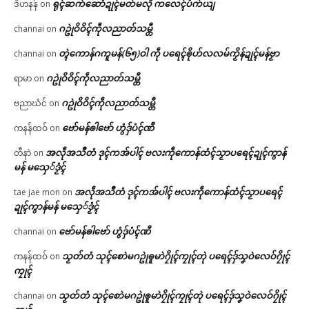
ရုၚ်ဆက်ဆောံဍုၚ်မတ်မလီု ကလေၚ်ပံက်ယျ
ဒိဟနန်
on
ဂဥုဲဝိဝိၚ်ကဵုလညာတ်သမ္တီ
channai
on
တ္ၚဲကောန်ဂကူမန်(၆၅)ဝါ ကဵု ပရေၚ်ၜိုဟ်လလမ်ကၟိန်ဍုၚ်မန်ဗၟာ
channai
on
ဂဥုဲဝိဝိၚ်ကဵုလညာတ်သမ္တီ
ရာမာ
on
ဂဥုဲဝိဝိၚ်ကဵုလညာတ်သမ္တီ
ဗညာဃံင်
on
ဗော်မန်ၜါဗော် ဟွံဒှ်ပံၚ်ဏီ
ကနန်ထဝ်
on
အလဵုအသဳတံ ဒုၚ်ကအ်ပါၚ် ဗလးကဵုကောန်ထံၚ်သၟာပရေၚ်ဍုၚ်ကွာန်
တီနာဲ
on
မန် မသှေ်ဒၟံၚ်
အလဵုအသဳတံ ဒုၚ်ကအ်ပါၚ် ဗလးကဵုကောန်ထံၚ်သၟာပရေၚ်
tae jae mon
on
ဍုၚ်ကွာန်မန် မသှေ်ဒၟံၚ်
ဗော်မန်ၜါဗော် ဟွံဒှ်ပံၚ်ဏီ
channai
on
သၟတ်တံ သုၚ်စောဲမဂဥုဲၜူမာဲဂၠိုၚ်ကၠုၚ်တုဲ ပရေၚ်ဒှ်သၞဝဲလေဝ်ဂၠိုၚ်
ကနန်ထဝ်
on
ကၠုၚ်
သၟတ်တံ သုၚ်စောဲမဂဥုဲၜူမာဲဂၠိုၚ်ကၠုၚ်တုဲ ပရေၚ်ဒှ်သၞဝဲလေဝ်ဂၠိုၚ်
channai
on