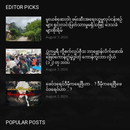
EDITOR PICKS
မူးယစ်ဆေးဝါး ဖမ်းဆီးအရေးယူမှုလုပ်ငန်းစဉ်
များ ရှင်းလင်းပြတ်သားမှုမရှိသဖြင့် ဒေသခံ
များစိုးရိမ်
August 7, 2026
ပ္ဍဲကမ္မရဳ ကွဳစက်လုပ်ဇီုဒး ဘာဗ္တောန်လိက်ဖောအ်
ဗြေဝ်ကောန်ၚာ်မွဲဒၞါဲတုဲ ကောန်ကွးဘာ လၟိဟ်
(၁၂) တၠ ဒးဝပ်
August 7, 2026
ဖေဝ်ဒရေဝ်ဒဳမဵုကရေဇြဳဟာ … ? ဒဳမဵုကရေဇြဳဖေ
ဝ်ဒရေဝ်ဟာ … ?
August 7, 2026
POPULAR POSTS