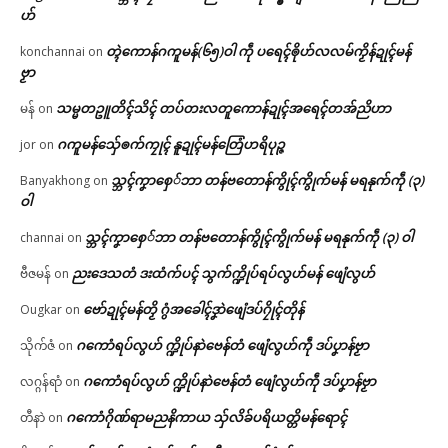
ဟ်
တ္ၚဲကောန်ဂကူမန်(၆၅)ဝါ ကဵု ပရေၚ်ၜိုဟ်လလမ်ကၟိန်ဍုၚ်မန်
konchannai
on
ဗၟာ
သမ္မတဥူတိၚ်သိၚ် တပ်တးလတူကောန်ဍုၚ်အရေၚ်တအ်ညိဟာ
မန်
on
ဂကူမန်​သှ်ေၜက်ကၠုၚ် နူဍုၚ်မန်တြေံဟရိပုဉ္ဇ
jor
on
သ္ဘၚ်ကၞာစှေ်ဘာ တန်ဗတောန်ကွိုၚ်ကွိုက်မန် မရနုက်ကဵု (၃)
Banyakhong
on
ဝါ
သ္ဘၚ်ကၞာစှေ်ဘာ တန်ဗတောန်ကွိုၚ်ကွိုက်မန် မရနုက်ကဵု (၃) ဝါ
channai
on
ညးဒေသတံ ဒးထံက်ပၚ် သွက်က္ဍိုပ်ရပ်လွဟ်မန် ဖျေံလွဟ်
ဗီဇမန်
on
ဗော်ဍုၚ်မန်တၟိ ဂွံအခေါၚ်ဒၞာဲဖျေံဒပ်ဂၠိုၚ်တိုန်
Ougkar
on
ဂကောံရပ်လွဟ် က္ဍိုပ်နာဲဗေန်တံ ဖျေံလွဟ်ကဵု ဒပ်ပၞာန်ဗၟာ
သိုက်ဇံ
on
ဂကောံရပ်လွဟ် က္ဍိုပ်နာဲဗေန်တံ ဖျေံလွဟ်ကဵု ဒပ်ပၞာန်ဗၟာ
လဂ္ဂန်ရာံ
on
ဂကောံဂိုဏ်ရာမညနိကာယ သှ်လိခ်ပရိယတ္တိမန်ရောၚ်
တီနာဲ
on