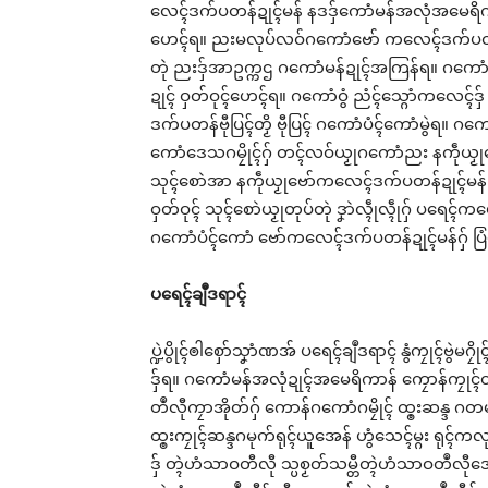
လေၚ်ဒက်ပတန်ဍုၚ်မန် နဒဒှ်ကောံမန်အလုံအမေရိကာ
ဟေၚ်ရ။ ညးမလုပ်လဝ်ဂကောံဗော် ကလေၚ်ဒက်ပတန်ဍုၚ
တုဲ ညးဒှ်အာဥက္ကဌ ဂကောံမန်ဍုၚ်အကြန်ရ။ ဂကော
ဍုၚ် ဝှတ်ဝုၚ်ဟေၚ်ရ။ ဂကောံဝွံ ညံၚ်သ္ဂောံကလေၚ်ဒှ
ဒက်ပတန်ဗီုပြၚ်တၟိ ဗီုပြၚ် ဂကောံပံၚ်ကောံမွဲရ။ 
ကောံဒေသဂမၠိုၚ်ဂှ် တၚ်လဝ်ယၟုဂကောံညး နကဵုယၟုဒေ
သုၚ်စောဲအာ နကဵုယၟုဗော်ကလေၚ်ဒက်ပတန်ဍုၚ်မန် 
ဝှတ်ဝုၚ် သုၚ်စောဲယၟုတုပ်တုဲ ဒၞာဲလ္ၚဵုလ္ၚဵုဂှ် ပရေၚ်ကမ
ဂကောံပံၚ်ကောံ ဗော်ကလေၚ်ဒက်ပတန်ဍုၚ်မန်ဂှ် ပြ
ပရေၚ်ချဳဒရာၚ်
ပ္ဍဲပွိုၚ်ၜါစှော်သၞာံဏအ် ပရေၚ်ချဳဒရာၚ် နွံကၠုၚ်ဗွဲမဂ
ဒှ်ရ။ ဂကောံမန်အလုံဍုၚ်အမေရိကာန် ကၠောန်ကၠုၚ်တ္
တဳလီုကၠာအိုတ်ဂှ် ကောန်ဂကောံဂမၠိုၚ် ထ္ၜးဆန္ဒ ဂတမုက်
ထ္ၜးကၠုၚ်ဆန္ဒဂမုက်ရုၚ်ယူအေန် ဟွံသေၚ်မ္ဂး ရုၚ်ကလု
ဒှ် တ္ၚဲဟံသာဝတီလီု သ္ပစၟတ်သမ္တီတ္ၚဲဟံသာဝတဳလီုအောန်