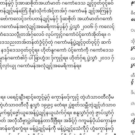
နု
န်မွဲဂှ် ဒှ်အာဆၜိုတ်အယာံမာတ် ဂကောံဒေသ ဍုၚ်ဝှတ်ဝုၚ်ဓဝ်
်မန်တြေံ ဗီုနာဲသိုက်အံၚ်တအ်ဂှ် ဂကောံမန် ဍုၚ်အကြန်ဒှ်
ဗီ
ံဗော်ကလေၚ်ဒက်ပတန်ဍုၚ်မန်ဂှ် ဒှ်ဆၜိုတ် အယာံမာတ်ဂကောံ
ဖျ
် ဂကောံမန်အလုံဍုၚ်အမေရိကာန်ပၠန်ဂှ် ပ္ဍဲသၞာံ ၂ဝဝ၆ ဂှ် ကလေၚ်
Ou
ဂကောံဒေသလ္ၚဵုတအ်ဂှ်လေဝ် လုပ်ကၠုၚ်ဂကောံပံၚ်ကောံအိုတ်ရ။ ဂ
သိ
သညးတအ်တန်တဴဒၟံၚ်ဂှ်တုဲ ဂကောံမန်ပ္ဍဲဍုၚ်ဝှတ်ဝုၚ်ဂှ် ဆက်
ပၞာ
နဒဒှ်ဒေသဝှတ်ဝုၚ်ရ။ ဟိုတ်နူဂကောံ ပံၚ်ကောံကဵု ဂကောံဒေသ
ၠောန်ဂကောံၜါဂှ် ပါ်ခြာဟွံဒး ဒှ်ကၠုၚ်ရ။ ဟိုတ်ဂှ်ရ ပ္ဍဲသၞာံ ၂ဝ၁၁ ဂှ်
လဂ္
ပၞာ
ံၚ်လှာဲယၟု ဂကောံမန်အလုံဍုၚ်အမေရိကာန်ရ။
တီ
ၚ်
ဒိ
ၠိုၚ်ရ။ ပရေၚ်ချဳဒရာၚ်တၟေၚ်မွဲဂှ် ကၠောန်ဗဒှ်ကၠုၚ် တ္ၚဲဟံသာဝတဳလီုမ
ch
ၚဲဟံသာဝတဳလီု နူသၞာံ ၁၉၉၄ တေံရ။ ပ္ဍဲစၟတ်သမ္တီတ္ၚဲဍုၚ်ဟံသာဝ
ရုၚ်ဇၞော်ယူအေန်ပ္ဍဲဍုၚ်နယူယံက်ဂှ်ရ။ စနူသၞာံဂှ်တုဲ ဇၟာပ်သၞာံဂှ်
ch
တ် အလဵုသဳဗၟာပ္ဍဲဝါရှေန်တာဒဳဇြဳရ။ အခိၚ်ဂှ် ဂကူမန်ပိုယ်ကၠောန်ဗ
ကၟ
ကွေံကွေံရ။ မန်ပ္ဍဲဍုၚ်မန်ကီု မန်ပ္ဍဲဍုၚ်သေံကီုဂှ် ဟွံကၠောန်ဗဒှ်
ရာ