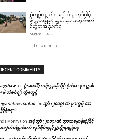
ပ္ဍဲကျာ်ပိ င္ရုဟ်ကပေါတ်ဖျာလုပ်ပါၚ်
ဖဴ က္ဍင်တိုန်တုဲ သွက်သၟာကမၠောန်စလိ
င်တ္ရဲတအ် ဒှ်ခက်ခုဲ
August 4, 2026
Load more
RECENT COMMENTS
ungthaw
ဂွံအခေါၚ် တၚ်ယၟုမန်ဟီုဂှ် ၜိုတ်ဆ နာဲ၊ ဣစဳ၊
on
ံ၊ မိ တံဓဝ်ရဂှ် ဟွံတၟေၚ်
inyanhtow-mintun
သၞာံ (၂၀၁၉) ဏံ မုဂကူပိုဲ တာ
on
ိုၚ်နွံရော?
အပ္ဍဲသၞာံ (၂၀၁၇) ဏံ သၟာကမၠောန်ဆုဲပြံၚ်
nda Monnya
on
တ်လၟိဟ်ပန်ဠက်ဘာ် လုပ်စိုပ်ကၠုၚ် ပ္ဍဲတွဵုရးဍုၚ်မန်
ro
ရဲကွာန်မုဟ်ဒုန်တံ ဟွံပေၚ်စိုတ် လ္တူဥက္ကဌကွာန်
on