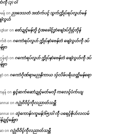
က်ကဵု (၃) ဝါ
ညးဒေသတံ ဒးထံက်ပၚ် သွက်က္ဍိုပ်ရပ်လွဟ်မန်
ဇမန်
on
ေံလွဟ်
ဗော်ဍုၚ်မန်တၟိ ဂွံအခေါၚ်ဒၞာဲဖျေံဒပ်ဂၠိုၚ်တိုန်
gkar
on
ဂကောံရပ်လွဟ် က္ဍိုပ်နာဲဗေန်တံ ဖျေံလွဟ်ကဵု ဒပ်
ုက်ဇံ
on
န်ဗၟာ
ဂကောံရပ်လွဟ် က္ဍိုပ်နာဲဗေန်တံ ဖျေံလွဟ်ကဵု ဒပ်
ဂန်ရာံ
on
န်ဗၟာ
ဂကောံဂိုဏ်ရာမညနိကာယ သှ်လိခ်ပရိယတ္တိမန်ရော
နာဲ
on
ရုၚ်ဆက်ဆောံဍုၚ်မတ်မလီု ကလေၚ်ပံက်ယျ
ဟနန်
on
ဂဥုဲဝိဝိၚ်ကဵုလညာတ်သမ္တီ
annai
on
တ္ၚဲကောန်ဂကူမန်(၆၅)ဝါ ကဵု ပရေၚ်ၜိုဟ်လလမ်
annai
on
ိန်ဍုၚ်မန်ဗၟာ
ဂဥုဲဝိဝိၚ်ကဵုလညာတ်သမ္တီ
မာ
on