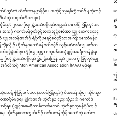
တိ
်ပိသၞာံတုဲ တိတ်အာနူပၞာန်ဂှ်ရ။ အတိုၚ်ညးရန်တၟံလဝ်ဂှ် နကဵုတၚ်
Re
်နူဂိယဲတုဲ ဒးစုတ်တိအာရ။ )
နာ
ပ်သၞာံ ၂ဝ၁၁ ဂှ်ရ။ ပ္ဍဲကောံဓရီုဇၞော်မရနုက် ၁၈ ဝါဂှ် ပြံၚ်လှာဲအာ
ကွ
။ ဆဂးဂှ် ဂကောံမန်ဝှတ်ဝုၚ်ဆက်သုၚ်စောဲအာ ယၟု ဗော်ကလေၚ်
ရာ
ၚ်လှာဲ ယၟုအလန်ဏအ်ဂှ် ရံၚ်ကဵုပရေၚ်ဓဝ်ညဳသာအကြာဂကောံမန်ဂ
o
်လ္ၚဵုလ္ၚဵုဂှ် ဟိုတ်နူဂကောံမန်ဝှတ်ဝုၚ်ဂှ် သုၚ်စောဲလဝ်ယၟု ဗော်က
ပ
ှတ်ဝုၚ်မွဲဓဝ်ရ။ ဟွံဒှ်ယၟုသ္ပစၞး ဂကူမန်အလုံဍုၚ်အမရိကာန်မွဲရ၊
ဂှ်တုဲ ပ္ဍဲကောံဓရီုဇၞော် ပ္ဍဲဍုၚ်အကြန် သၞာံ ၂ဝ၁၁ ဂှ် ပြံၚ်လှာဲယၟု
ko
မ်
အၚ်္ဂလိက်ဂှ် Mon American Association (MAA) မဒှ်ရ။
မန
အ
jo
လန် ဟွံသေၚ် ဗီုပြၚ်ဒက်ပတန်လေဝ်ပြံၚ်လှာဲဂွံ ပိအလန်ကီုရ။ ကိုပ်ကၠာ
Ba
ာၚ်မွဲမဒှ်ရ။ ဗွဲကြဴဏအ် ဟိုတ်နူဍုၚ်ညးကဵုညးဂှ် ဂကောံဒှ်
မန
ဟေၚ်ရ။ ပ္ဍဲဍုၚ်အမေရိကာန်ဏအ်လေဝ် ဟိုတ်နူဂကူမန်စိုပ်ကၠုၚ်
်ရ။ ဟိုတ်နူဒေသတၞဟ်ဟ်ဂှ် ဒက်ပတန်တိုန်ဂကောံတုဲ ဗော်က
ch