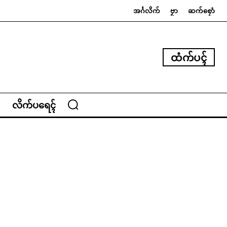
အၚ်္ဂလိက်
ဗၟာ
ဆက်စၠောံ
ထံက်ပၚ်
လိက်ပရေၚ်