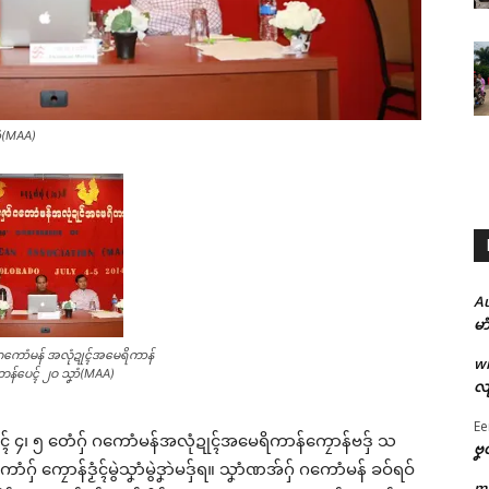
ာံ(MAA)
A
မာ
် ဂကောံမန် အလုံဍုၚ်အမေရိကာန်
w
န်ပေၚ် ၂ဝ သၞာံ(MAA)
လျ
Ee
် ၄၊ ၅ တေံဂှ် ဂကောံမန်အလုံဍုၚ်အမေရိကာန်ကၠောန်ဗဒှ် သ
ဗၞ
ဂှ် ကၠောန်ဒၟံၚ်မွဲသၞာံမွဲဒၞာဲမဒှ်ရ။ သၞာံဏအ်ဂှ် ဂကောံမန် ခဝ်ရဝ်
m