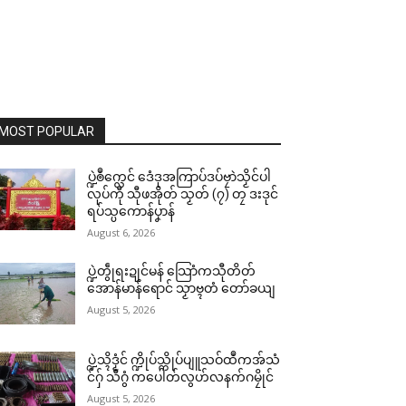
MOST POPULAR
ပ္ဍဲၜဳက္လေင် ဒေံဒုအကြာပ်ဒပ်ဗၠာဲသၟိင်ပါ
လုပ်ကီု သီုဖအိုတ် သၟတ် (၇) တၠ ဒးဒုင်
ရပ်သ္ပကောန်ပၞာန်
August 6, 2026
ပ္ဍဲတွဵုရးဍုင်မန် သြောံကသီုတိတ်
အောန်မာန်ရောင် သၟာဗ္ၚတံ တော်ခယျ
August 5, 2026
ပ္ဍဲသ္ၚိဒၟံင် က္ဍိုပ်သ္ကိုပ်ပျူသဝ်ထဳကအ်သံ
င်ဂှ် သီဂွံ ကပေါတ်လွဟ်လနက်ဂမၠိုင်
August 5, 2026