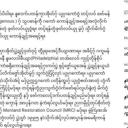
Sa
ဥက
ဂွံ ဗၞတ်ပိဝါရ။ နူစဒက်ပတန်ကၠာအိုတ်ဂှ် ယၟုဂကောံဝွံ တၚ်လဝ် ဗော်မန်
igenous ) ဂှ် သ္ပပဓာန်ကဵု ဂကောံ ကောန်ဍုၚ်အရေၚ်အလုံလိုက်
c
ဍု
ခုတ်လဝ်ယၟုဝွံရ။ တၚ်ရန်တၟံခုတ်လဝ်ယၟု မွဲဂှ် သၟိက်မိက်ဂွံ
လဝ်ယၟု ကောန်ဍုၚ်အရေၚ်ရ။
M
w
်ကၠာအိုတ်ပ္ဍဲဍုၚ်ဝှတ်ဝုၚ် တွဵုရးအေၚ်ဒဳယျာဏာရ။ အခိၚ်ဂှ် ဂကူမန်
တံ
နူအဝ်ဗနဳ နူဖလဒါဖဳယျာ(Philadelphia) တအ်လေဝ် ကၠုၚ်တိုန်စိုပ်
w
ကောံဓရီုကောန်ဍုၚ်အရေၚ်ဂၠးကဝ်ပ္ဍဲ ရုၚ်ဇၞော်ယူအေန် ပ္ဍဲဍုၚ်နယူယံ
ဘာ
္ဍိုပ်လိက်ဇၞော်အိုတ်မွဲဂှ် သွက်ဂွံပြံၚ်လှာဲ ယၟုဂကောံရ။ ယၟုဂကောံ
သိုက်အံၚ် မဒှ်ဥက္ကဌဂကောံ ပတိုန်ထ္ၜးဂှ် ယၟုဝွံၜတ်အာတုဲ ဟွံကိ
နာ
မံ
ံၚ်ၚ်မဒှ်ရ။ တၚ်ရန်တၟံညးသွက်ဂွံပံက်ဗော်ရပ်လွဟ်နွံတုဲ မိက်ဂွံ
ပတိုန်ထ္ၜးယၟုတၟိ နဒှ် ဗော်ကလေၚ်ဒက်ပတန်ဍုၚ်မည်မဒှ်ရ။ တၚ်ရန်
နာ
ျဵုတုဲ ကၠောန် အာပၠန်ဂတ နဲကဲရပ်လွဟ်မဒှ်ရ။ ညးဂမၠိုၚ်တုပ်စိုတ်တုဲ
M
ဂှ် Monland Restoration Council (MRC) မဒှ်ရ။ ဗွဲကြဴဏအ်
ကွ
န်တၟံလဝ်ဂှ် ပ္ဍဲသၞာံ ၁၉၉၅ နာဲသိုက်အံၚ်လုပ်အာပၞာန်အမေရိကာန်
m
် ရပ်လွဟ်မွဲဂးရ။