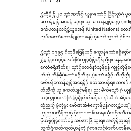
ပ္ဍဲကဵုပွိုၚ် ၂ဝ သၞာံဏအ်ဂှ် ယၟုဂကောံဂှ် ပြံၚ်သၠာဲ
ကောန်ဍုၚ်အရေၚ် မဒှ်ရ။ ယၟု ကောန်ဍုၚ်ရေၚ် (ind
ဒက်ပတန်လဝ်ပ္ဍဲယူအေန် (United Nations) တေအ်တုဲ 
လုပ်ဂကောံကောန်ဍုၚ်အရေၚ် ဂှ်လောဲသွာတုဲ ရုဲစှ်
ပ္ဍဲသၞာံ ၁၉၉၄ ဂိတုဒဳဇြေန်ဗာဂှ် ကၠောန်ကောံဓရီုဇၞော
ပ္ဍဲဍုၚ်ဝှတ်ဝုၚ်လေဝ်စိုပ်ကၠုၚ်ဂၠိုၚ်တိုန်ညိရ။ မန်
ကောံဓရီုအိုတ်ရ။ သၞာံဂှ်လေဝ်နာဲသုန်ဓုန် ကၠုၚ်တိုန်
က်တုဲ တိုန်စိုပ်ကောံဓရီုကီုရ။ ပ္ဍဲကောံဓရီုဂှ် သဳကၠဳက
ဗော်မန်ကောန်ဍုၚ်အရေၚ်ဂှ် ၜတ်အာမဒှ်ရ။ ဆဂးဂှ် နာဲ
တ်ညဳကဵု ယၟုကေတ်ဍုၚ်မန်ရ။ ညး မိက်သ္ဂောံ ဂွံ ယၟုကြ
တၚ်ယၟုဂကောံကြံၚ်ၚ်မ္ၚိုဟ်ဟ်မဒှ်ရ။ နာဲသိုက်အံၚ်
တၟံညးဂှ် မွဲတ္ၚဲမ္ဂး ဗော်ဏအ်စဴကၠောန်ပၠန်ဂတးပ္ဍဲပယ
ယၟုညးပတိုန်ထ္ၜးဂှ် ဒှ်အာဒတန်အာရ။ ဗီုအၚ်ဂလိက်
မၞိဟ်ဗွဲဂၠိုၚ်ကော်မံၚ် အမ်အာဇြီ သၟးရ။ အတိုၚ်ညးရ
သွက်ဂွံကတ်ကွတ်ပၞာန်တုဲ ဂွံကလေၚ်စဴဒက်ပတန်ဗော