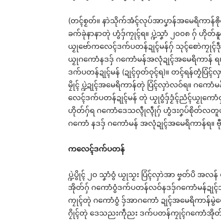
(တၚ်စၟတ်။ နာဲသိုက်အံၚ်လုပ်အာပၞာန်အမေရိကာန်ၜိုတ
ခက်ခုဲနာနာတုဲ ဟွံဒှ်ကၠုၚ်ရ။ ပ္ဍဲသၞာံ ၂၀၀၈ ဂှ် ဟိုတ
ယၟုဗော်ကလေၚ်ဒက်ပတန်ဍုၚ်မန်ဂှ် သုၚ်စောဲကၠုၚ်ဒဵုစို
ယၟုဂကောံနဒဒှ် ဂကောံမန်အလုံဍုၚ်အမေရိကာန် ရ
ဒက်ပတန်ဍုၚ်မန် (ဍုၚ်ဝှတ်ဝုၚ်ရ)။ တၚ်ရန်တၟံပြံ
မၠိုၚ် ပ္ဍဲဍုၚ်အမေရိကာန်တုဲ ပြံၚ်လှာဲလဝ်ရ။ ဂကောံမန
လေၚ်ဒက်ပတန်ဍုၚ်မန် တုဲ ယၟုဝွံဒှ်ဒၟံၚ်ညံၚ်ယၟုကောံဝ
ဟိုတ်ဂှ်ရ ဂကောံဒေသလ္ၚဵုလ္ၚဵုဂှ် ဟွံဒးဂၞပ်စိုတ်လတူယၟု
ဂကောံ နဒဒှ် ဂကောံမန် အလုံဍုၚ်အမေရိကာန်ရ။ ဗီု
ကလေၚ်ဒက်ပတန်
ပ္ဍဲပွိုၚ် ၂ဝ သၞာံဝွံ ယၟုသၟး ပြံၚ်လှာဲအာ ဗၞတ်ပိ အ
အိုတ်ဂှ် ဂကောံဝွံဒက်ပတန်လဝ်နဒဒှ်ဂကောံမန်ဍုၚ်သအ
ကၠုၚ်တုဲ ဂကောံဝွံ ဒှ်အာဂကောံ ဍုၚ်အမေရိကာန်မွဲ
ဂၠိုၚ်တုဲ ဒေသညးကဵုညး ဒက်ပတန်ကၠုၚ်ဂကောံအိုတ