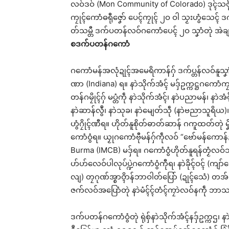
လဝ်ဒဝ် (Mon Community of Colorado) ဒုၚ်သဇိုၚ်တ
ကၠုၚ်ကောံဓရီုဇၞော် ပေၚ်ကၠုၚ် ၂ဝ ဝါ သၟးဟွံသေၚ် 
တ်သမ္တီ ဒက်ပတန်လဝ်ဂကောံပေၚ် ၂ဝ သၞာံတုဲ အဲချူ
စဒက်ပတန်ဂကောံ
ဂကောံမန်အလုံဍုၚ်အမေရိကာန်ဂှ် ဒက်ပ္တန်လဝ်နူသၞာံ 
ဏာ (Indiana) ရ။ နာဲသိုက်အံၚ် မဒှ်ဥက္ကဋ္ဌဂကောံ
တန်ဂမၠိုၚ်ဂှ် မပ္တံကဵု နာဲသိုက်အံၚ်၊ နာဲပညာမန်၊ နာဲအ
နာဲဆာန်လွဳ၊ နာဲသုခ၊ နာဲမျေတ်သဵု (နာဲဗညာသူရိယ)၊
ဟွံဂၠိုၚ်ဏီရ။ ဟိုတ်နူစိုတ်ဓာတ်ဆာန် ဂကူထတ်တုဲ မ
ကောံဝွံရ။ ယၟုဂကောံဗီုမန်ဂှ်ကဵုလဝ် “ဗော်မန်ကော
Burma (IMCB) မဒှ်ရ။ ဂကောံဝွံဟိုတ်နူရန်တၟံလဝ်သွက
ဟ်ဟ်လေဝ်ပါလုပ်ပ္ဍဲဂကောံဝွံကီုရ၊ နာဲခိုၚ်ဝၚ် (ကျာ
လျ) တၠဂုဏ်အ္စာဝ္ၚိာန်ဘာဝါတ်ပြော် (ဍုၚ်သေံ) တအ် 
ဇက်လဝ်အပြောံတုဲ နာဲမံၚ်ၚ်တံၚ်ကၠာဲလဝ်နကဵု ဘ
ဒက်ပတန်ဂကောံဝွံတုဲ ရုဲစှ်နာဲသိုက်အံၚ်နဒှ်ဥက္ကဌ၊ နာ