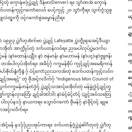
ုဲ ကၠောန်ဗဒှ်ပ္ဍဲဍုၚ် ဒိန်ဗာ(Denver) ရ။ သၞာံဏအ် ကၠောန်
ဒက်ပတန်ကၠုၚ်ဂကောံလေဝ် ပေၚ်ကၠုၚ် ၂ဝ သၞာံကီုရ။ သွက်ဂွံသ္ပစၟ
m
ယ
လဴထ္ၜးကဵု ဝၚ်ဂကောံဗွဲခမၞောန်ညိရ။
o
ဍ
ဌာန်ပရိုၚ်ဗၠးၜးမန်
၁၉၉၃ ပ္ဍဲဂိတုအံက်ဗာ ပ္ဍဲဍုၚ် Lafeyatte ပ္ဍဲတွဵုရးအေၚ်ဒဳယျာ
mi
ကၠာအိုတ် အာက္ဍိုပ်တုဲ ဒက်ပတန်လဝ်ရ။ ညးမပါလုပ်ပ္ဍဲမဒက်ပ
ရုဲစှ်
th
ံၚ်မန် (နာဲထောန်ယျဳု)၊ နာဲ ဇနဲမာန်၊ နာဲမဟာမန် (နာဲပၚ)၊နာဲဇၞူဇန်၊
တု
 တအ်ပါလုပ်အိုတ်ရ။ အခိၚ်ဂှ် ဂကူမန်စိုပ် ကၠုၚ်ဍုၚ်အမေရိကာန်
ပရိုၚ်လက္ကရဴအိုတ်
ၞိဟ်ၜိုတ်နွံကဵုနွံ ဂှ် ပံၚ်ကောံညးသကအ်တုဲ စဒက်ပတန်ကၠုၚ်လဝ်ဂ
w
တေ
န်ဍုၚ်အရေၚ်” တုဲ ဗီုအၚ်ဂလိက်ဂှ် “Indigenous Mon Council of
🏛 လညာတ်ပါ်ပဲါ
ယ
်ဂကူမန်တန်တဴဒၟံၚ် ပ္ဍဲဍုၚ်သအာၚ်ဖအိုတ်တုဲ မန်မၞုံဒၟံၚ်ဍုၚ်တၞ
်ဇၞော်ကွာန်လှာတြေံ၊ ဍုၚ်ခါဏါဒါ) နာဲမံၚ်မံၚ်တံၚ် (ဍုၚ်အဝ်သတြေ
လွ
ညးဒါန်လိက်
တ
ပါလုပ်နဒဒှ် နာယကရ။ သၞောဝ်ဂကောံ ဗီုမန်ဂှ် နာဲခိုၚ်ဝၚ် ချုဓ
ာသာအၚ်ဂလိက်ရ။
ဗွဳဒဳယဵု
m
ကွ
ဲအံၚ်မန် နဒဒှ်ဒှ်ညးအုပ်ကာရ။ ဒက်ပတန်ဂွံပ္ဍဲမွဲၜါဂိတုတုဲ ပ္ဍဲဂိတု
ကေတ်အဆက်
M