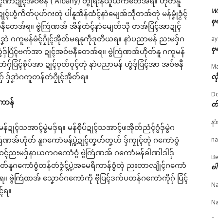
 ပြံၚ်ဏာဍုၚ်အဝ်ဗနဳ ( Albany) တွဵုရးနယူယံက်တေအ်ရ။ ဟိုတ်နူ
ated
W
ဟွံကိတ်ပုဟ်ဂးတုဲ ပါဲနူအိန်ထံၚ်နာဲမျေအ်သဵုတအ်တုဲ မန်မၞုံဒၟံၚ်
ဗု
ဗနဳတေအ်ရ။ ဗွဲကြဴဏအ် အိန်ထံၚ်နာဲမျေတ်သဵု တအ်ပြံၚ်အာဍုၚ်
© ဌာန်ပရိုၚ်ဗၠးၜးမန်
ၞာဲ ဂကူမန်မံၚ်ဂၠိုၚ်အိုတ်မရနုကဵုဒုတိယရ။ နာဲပညာမန် ညးမဒှ်ဂ
ay
ဗု
းတုဲ ဟွံဒှ်ပြံၚ်ဗက်အာ ဍုၚ်အဝ်ဗနဳတေအ်ရ။ ဗွဲကြဴဏအ်ဟိုတ်နူ ဂကူမန်
ောံဂှ်ပြံၚ်စိုပ်အာ ဍုၚ်ဝှတ်ဝုၚ်တုဲ နာဲပညာမန် ဟွံဒှ်ပြံၚ်အာ အဝ်ဗနဳ
M
ဲ မန်မ္ၚး သ္ဒးဒှ်မွဲမှပ် မွဲ
တင်ရန်တၟအ် တ္ၚဲကောန်ဂ
ဂကောံညးဗြဴမန် အလုံဍ
ဒှ်ဒၞာဲဂကူတန်တဴဂၠိုၚ်အိုတ်ရ။
လီ
ပ်ရောၚ်
ကူမန် လ္ပကဵုဗၠးတိတ်အာ
အမေရိကာန် ကၠောန်ဗဒှ
 21, 2026
ညိ
တ္ၚဲညးဗြဴမန်
Do
"လိက်ပရေၚ်"
January 26, 2026
March 17, 2026
ကာန်
တ
In "ပရိုၚ်"
In "ပရိုၚ်"
နာ
်သအာၚ်မွဲမဒှ်ရ။ မန်စိုပ်ဍုၚ်သအာၚ်ဖအိုတ်ညံၚ်ဂွံဒှ်မွဲဂ
အ်ဟိုတ် နူဂကောံမန်ပ္ဍဲဍုၚ်တၞဟ်တၞဟ် ဒှ်ကၠုၚ်တုဲ ဂကောံဝွံ
na
ၚ်ဝၚ်ညးမဒှ်နာယကဂကောံဝွံ ဗွဲကြဴဏအ် ဂကောံမန်ခါဏါဒါဒှ်
Be
ူဂကောံဝွံတန်တဴဒၟံၚ်ပ္ဍဲအမေရိကာန်ဝွံတုဲ ညးတာလျိုၚ်ဂကောံ
ဗါ
သၟးရ။ ဗွဲကြဴဏအ် သၞောဝ်ဂကောံကီု ဗီုပြၚ်ဒက်ပတန်ဂကောံကီုဂှ် ပြံၚ်
Na
ၚ်ရ။
Na