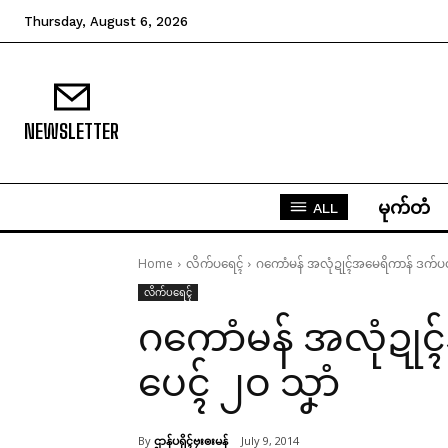
Thursday, August 6, 2026
NEWSLETTER
မုက်တံ
ALL
Home
လိက်ပရေၚ်
ဂကောံမန် အလုံဍုၚ်အမေရိကာန် ဒက်ပတ
လိက်ပရေၚ်
ဂကောံမန် အလုံဍု
ပေၚ် ၂ဝ သၞာံ
By
ဌာန်ပရိုၚ်ဗၠးၜးမန်
July 9, 2014