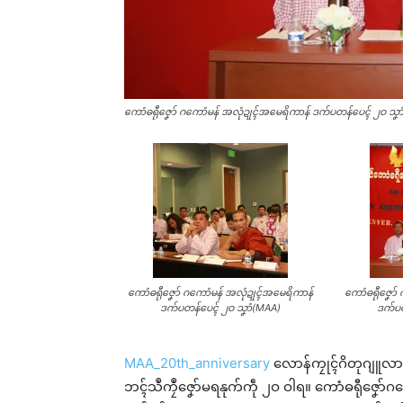
ကောံဓရီုဇၞော် ဂကောံမန် အလုံဍုၚ်အမေရိကာန် ဒက်ပတန်ပေၚ် ၂ဝ သၞ
ကောံဓရီုဇၞော် ဂကောံမန် အလုံဍုၚ်အမေရိကာန်
ကောံဓရီုဇၞော
ဒက်ပတန်ပေၚ် ၂ဝ သၞာံ(MAA)
ဒက်ပတ
MAA_20th_anniversary
လောန်ကၠုၚ်ဂိတုဂျူလာၚ
ဘၚ်သဳကၠဳဇၞော်မရနုက်ကဵု ၂ဝ ဝါရ။ ကောံဓရီုဇၞော်ဂကောံ