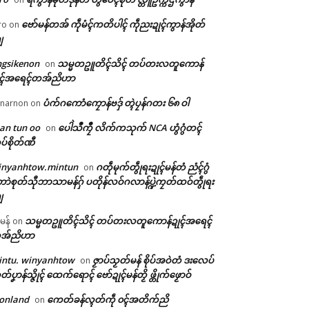
ဗော်မန်တအ် ကဵုမံၚ်ကတိပါၚ် ကဵုညးဍုၚ်ကွာန်အိုတ်
ro
on
ျ
ngsikenon
သမ္မတဥူတိၚ်သိၚ် တပ်တးလတူကောန်
on
ုၚ်အရေၚ်တအ်ညိဟာ
ပံက်ဂကောံကၠောန်ဗဒှ် တ္ၚဲပၠန်ဂတး ၆၈ ဝါ
narnon
on
an tun oo
ပေါဲသဳကၠဳ လိက်ကသုက် NCA ဟွံဂွံတၚ်
on
ပ်စိုတ်ဏီ
inyanhtow.mintun
ဂတဵုမုက်တွဵုရးဍုၚ်မန်တံ ညံၚ်ဂွံ
on
ာဲစုတ်သီုဘာသာမန်ဂှ် ပတိုန်လဝ်ဂလာန်ပ္ဍဲကၠတ်ထဝ်တွဵုရး
ျ
သမ္မတဥူတိၚ်သိၚ် တပ်တးလတူကောန်ဍုၚ်အရေၚ်
ီမန်
on
အ်ညိဟာ
intu. winyanhtow
ဇၟာပ်သၟတ်မန် စိုပ်အဝဲတံ ဒးလေပ်
on
တ်ပၞာန်သ္ဇိုၚ် ထေက်ရောၚ် ဗော်ဍုၚ်မန်တၟိ ဖ္တိုက်ဖၟောဝ်
onland
ကေတ်ခန်လ္ၚတ်ကဵု ၀ၚ်အတိက်ညိ
on