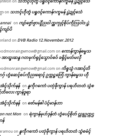
သဘၚ်ဟီုတွံ ပရူဝၚ်ကောန်ဂကူမန် ပ္ဍဲဍုၚ်သေံ
jinMon
on
သဘၚ်ဟီုတွံ ပရူဝၚ်ကောန်ဂကူမန် ပ္ဍဲဍုၚ်သေံ
္ကာ
on
hannai
ကျာ်ဇၞော်ဗၟာယှိုဲညဝါ က္ညကၠုၚ်စိုပ်ကဵုသြဝါဒ ပ္ဍဲ
on
ၚ်ကျာ်ပိ
DVB Radio 12.November.2012
onland
on
ကောန်ကွာန်ဓမ္မသ
oodmonraingwmow@gmail.com
on
 အာထ္ၜးဆန္ဒ ဂတမုက်ရုၚ်သၞောဝ်ဓဝ် ခရိုၚ်မတ်မလီု
ကိစ္စသွံ ဂအာၚ်တိ
oodmonraingwmow@gmail.com
on
ဂှ် ဟွံဆေၚ်စပ်ကဵုညးရောၚ် ဥက္ကဋ္ဌတြေံ ကွာန်ဓမ္မသ ဟီု
ဲအံၚ်သိုက်နန်
နူကဵုဂကောံ ပတုဲဖဵုကွာန် ပရဟိတတံ သွံစ
on
ၚ်တိဗလး ကွာန်ဒူရာ
ဲအံၚ်သိုက်နန်
ဗော်မန်ၜါ ပံၚ်မာန်ဟာ
on
on not Mon
ရဲကွာန်မုဟ်ဒုန်တံ ဟွံပေၚ်စိုတ် လ္တူဥက္ကဌ
on
ာန်
နူကဵုဂကောံ ပတုဲဖဵုကွာန် ပရဟိတတံ သွံစမံၚ်
aramou
on