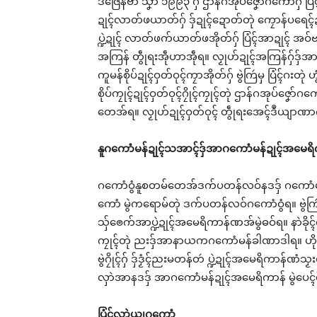
ဒဳဇြေန်ဗာ သၞာံ ၁၉၉၃ ဂှ် ဌာန်ဂအုပ်ဇၞော်ဂကောံဂှ်
Rel
ဍုၚ်လာတ်ဖယာတ်ဂှ် ဒှ်ဍုၚ်ဍောတ်တုဲ ကၠောန်ပရေၚ်ဍုၚ်
ပ္ဍဲဍုၚ် လာတ်ဖက်ယာတ်ဖအိုတ်ဂှ် ပြံၚ်အာဍုၚ် အဝ်
အကြန် တွဵုရးအဵုဟာအဵုရ။ လၟုဟ်ဍုၚ်အကြန်ဂှ်ဒှ်အာဒ
ကူမန်စိုပ်ဍုၚ်ဝှတ်ဝုၚ်ကၠာအိုတ်ဂှ် ဗွဲကြဴမှ ပြံၚ်ဂ
စိုပ်ကၠုၚ်ဍုၚ်ဝှတ်ဝုၚ်ဂၠိုၚ်ကၠုၚ်တုဲ ဌာန်ဂအုပ်ဇၞော်ဂက
မန်ပ္ဍ
တေအ်ရ။ လၟုဟ်ဍုၚ်ဝှတ်ဝုၚ် တွဵုရးအေၚ်ဒဳယျာဏာဂှ် 
ကသ
May
In 
နူဂကောံမန်ဍုၚ်သအာၚ်ဒှ်အာဂကောံမန်ဍုၚ်အမေရိ
ဂကောံဝွံနူစတမ်တေအ်ဒက်ပတန်လဝ်နဒဒှ် ဂကောံမန်ဍုၚ
ကောံ မွဲကရောမ်တုဲ ဒက်ပတန်လဝ်ဂကောံဝွံရ။ ဗွဲကြဴဏ
သှ်ၜေက်အာပ္ဍဲဍုၚ်အမေရိကာန်ဏအ်မွဲဓဝ်ရ။ နာဲခို
ကၠုၚ်တုဲ ညးဒှ်အာနာယကဂကောံမန်ခါဏာဒါရ။ ဟိုတ်န
ဗွဲဂၠိုၚ်ဂှ် ဒှ်ဒၟံၚ်ညးမတန်တဴ ပ္ဍဲဍုၚ်အမေရိကာန်ဏံ
လှာဲအာနဒဒှ် အာဂကောံမန်ဍုၚ်အမေရိကာန် မွဲပေၚ်
ပြံၚ်လှာဲယၟုဂကောံ