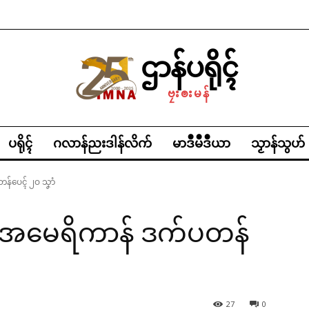
ဌာန်ပရိုၚ်
ဗၠးၜးမန်
ပရိုၚ်
ဂလာန်ညးဒါန်လိက်
မာဒဳမဳဒဳယာ
သၟာန်သွဟ်
န်ပေၚ် ၂ဝ သၞာံ
ၚ်အမေရိကာန် ဒက်ပတန်
27
0