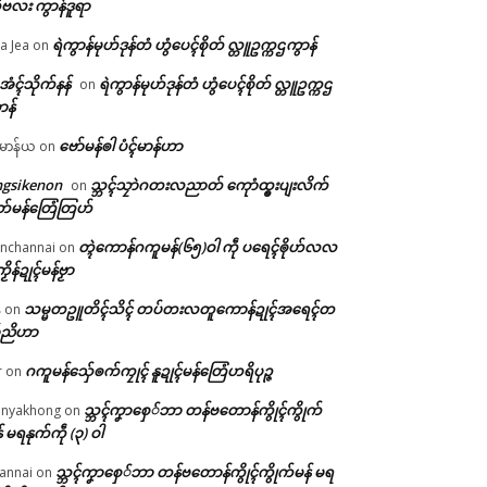
ဗလး ကွာန်ဒူရာ
ရဲကွာန်မုဟ်ဒုန်တံ ဟွံပေၚ်စိုတ် လ္တူဥက္ကဌကွာန်
a Jea
on
ဲအံၚ်သိုက်နန်
ရဲကွာန်မုဟ်ဒုန်တံ ဟွံပေၚ်စိုတ် လ္တူဥက္ကဌ
on
ာန်
ဗော်မန်ၜါ ပံၚ်မာန်ဟာ
မာန်ယ
on
ngsikenon
သ္ဘၚ်သၠာဲဂတးလညာတ် ကေုာံထ္ၜးပျးလိက်
on
တ်မန်တြေံတြဟ်
တ္ၚဲကောန်ဂကူမန်(၆၅)ဝါ ကဵု ပရေၚ်ၜိုဟ်လလ
nchannai
on
ကၟိန်ဍုၚ်မန်ဗၟာ
သမ္မတဥူတိၚ်သိၚ် တပ်တးလတူကောန်ဍုၚ်အရေၚ်တ
်
on
်ညိဟာ
ဂကူမန်​သှ်ေၜက်ကၠုၚ် နူဍုၚ်မန်တြေံဟရိပုဉ္ဇ
r
on
သ္ဘၚ်ကၞာစှေ်ဘာ တန်ဗတောန်ကွိုၚ်ကွိုက်
nyakhong
on
် မရနုက်ကဵု (၃) ဝါ
သ္ဘၚ်ကၞာစှေ်ဘာ တန်ဗတောန်ကွိုၚ်ကွိုက်မန် မရ
annai
on