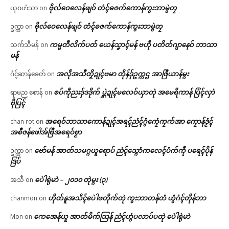
ဗိုလ်ဝေလေန်ဖျဝ် တံၚ်ဓဇက်ကောန်ကွးဘာမွဲတၠ
ယုဝဟံသာ
on
ဗိုလ်ဝေလေန်ဖျဝ် တံၚ်ဓဇက်ကောန်ကွးဘာမွဲတၠ
ဥက္ကာ
on
ကမ္မတဳလိက်ပတ် ယေန်သၞာၚ်မန် ဗဟဵု ပတိတ်ဂျာနေဝ် ဘာသာ
သက်သီမန်
on
မန်
အလဵုအသဳတၟိဍုၚ်ဗမာ တိုန်ဒှ်ဥက္ကဌ အာဇြဳယာန်မ္ဂး
ဂံၚ်ဆာန်ခေတ်
on
စပ်ကဵုညးဒှ်ဒဒိုက် ပ္ဋဲဍုၚ်မလေဝ်ယှာတုဲ အမေရိကာန် ပြံၚ်လှာဲ
ရာမည စောန်
on
ဗီုပြၚ်
အရေဝ်ဘာသာကောန်ဍုၚ်အရၚ်ညံၚ်ဂွံကၠေံကၠက်အာ ကၠောန်ဒၟံၚ်
chan rot
on
အစဳဇန်ဖေါအ်ဗြဳအရေဝ်ဗၟာ
ဗော်မန် အာတ်သမဂ္ဂယူရောပ် ညံၚ်သ္ဂောံကလေၚ်ပံက်ကဵု ပရေၚ်ပိုန်
ဥက္ကာ
on
ဒြပ်
ပေဲါရုဲမာဲ – ၂၀၁၀ တုဲမ္ဂး (၃)
အသီ
on
ဟိုတ်နူအသိၚ်ပေဲါဗတိုက်တုဲ ကွးဘာတန်တံ ဟွံဂံၚ်တိုန်ဘာ
chanmon
on
ကေအေန်ယူ အာတ်မိက်သြန် ညံၚ်ဟွံပလာပ်ပထုဲ ပေဲါရုဲမာဲ
Mon
on