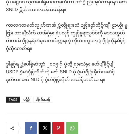
ဂှ် ပဠေဝ်စ သွက်ပေါဲရုဲမာဲဂတတေံဟာ သာ်ဝွံ ညးအုပ်ကာနာနာ ဗော်
SNLD ပ္တိတ်ဏာဂလာန်သမာန်ရ။
ကာလဂတမတ်လၟုဟ်ဏအ် ပ္ဍဲတွဵုရးသေံ ဍုၚ်ဇၞော်တိုၚ်ကျဳ၊ ဠာယှဵု၊ မူ
ဇြာ၊ တာချဳလိက် တအ်ဂှ်မ္ဂး ရဲပလုၚ် ကၠုၚ်နူရးသၟဝ်ဝ်ကဵု ဒေသတၞဟ်
ဟ်တအ် ဂၠိုၚ်နူရဲတံမူလတအ်ဣရတုဲ လၟိဟ်ဂကူပလုၚ် ဂၠိုၚ်တိုန်မံၚ်ဂှ်
ဂွံဆဵုကေတ်ရ။
ဒၟါနူဂှ်ရ ပ္ဍဲပေါဲရုဲမာဲသၞာံ ၂၀၁၅ ဂှ် ပ္ဍဲတွဵုရးသေံမ္ဂး ဗော်ပျဳခိုၚ်ဖျဵု
USDP ဂွံမာဲဂၠိုၚ်အိုတ်တုဲ ဗော် SNLD ဂှ် ဂွံမာဲဂၠိုၚ်အိုတ်အဆံၚ်
ဒုတိယ၊ ဗော် NLD ဂှ် ဂွံမာဲဂၠိုၚ်အိုတ် အဆံၚ်တတိယ ရ။
TAGS
ပရိုၚ်
အိုက်သာၚ်