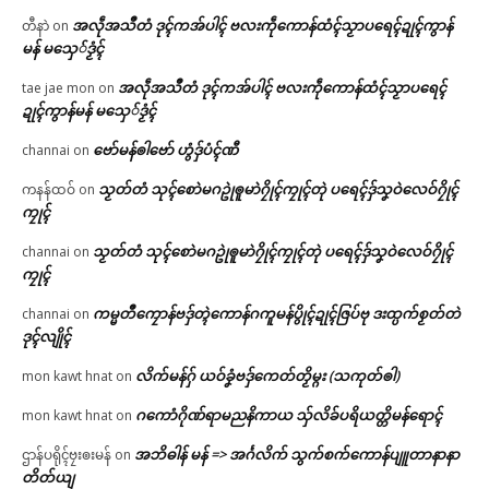
အလဵုအသဳတံ ဒုၚ်ကအ်ပါၚ် ဗလးကဵုကောန်ထံၚ်သၟာပရေၚ်ဍုၚ်ကွာန်
တီနာဲ
on
မန် မသှေ်ဒၟံၚ်
အလဵုအသဳတံ ဒုၚ်ကအ်ပါၚ် ဗလးကဵုကောန်ထံၚ်သၟာပရေၚ်
tae jae mon
on
ဍုၚ်ကွာန်မန် မသှေ်ဒၟံၚ်
ဗော်မန်ၜါဗော် ဟွံဒှ်ပံၚ်ဏီ
channai
on
သၟတ်တံ သုၚ်စောဲမဂဥုဲၜူမာဲဂၠိုၚ်ကၠုၚ်တုဲ ပရေၚ်ဒှ်သၞဝဲလေဝ်ဂၠိုၚ်
ကနန်ထဝ်
on
ကၠုၚ်
သၟတ်တံ သုၚ်စောဲမဂဥုဲၜူမာဲဂၠိုၚ်ကၠုၚ်တုဲ ပရေၚ်ဒှ်သၞဝဲလေဝ်ဂၠိုၚ်
channai
on
ကၠုၚ်
ကမ္မတဳကၠောန်ဗဒှ်တ္ၚဲကောန်ဂကူမန်ပွိုၚ်ဍုၚ်ဇြပ်ဗု ဒးထ္ပက်စၟတ်တဲ
channai
on
ဒုၚ်လျိုၚ်
လိက်မန်ဂှ် ယဝ်ခၞံဗဒှ်ကေတ်တၟိမ္ဂး (သကုတ်ၜါ)
mon kawt hnat
on
ဂကောံဂိုဏ်ရာမညနိကာယ သှ်လိခ်ပရိယတ္တိမန်ရောၚ်
mon kawt hnat
on
အဘိဓါန် မန် => အၚ်္ဂလိက် သွက်စက်ကောန်ပျူတာနာနာ
ဌာန်ပရိုၚ်ဗၠးၜးမန်
on
တိတ်ယျ