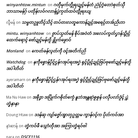
winyanhtow.mintun
ဂတဵုမုက်တွဵုရးဍုၚ်မန်တံ ညံၚ်ဂွံတောဲစုတ်သီု
on
ညးစၞးကၠတ်ထဝ်တွဵုရး ဗော်ညဳသၟ
ဝိုၚ်ဝေၚ်လံၚ်သြန်ဂမၠိုၚ်ဂှ် အလဵုအ
ဘာသာမန်ဂှ် ပတိုန်လဝ်ဂလာန်ပ္ဍဲကၠတ်ထဝ်တွဵုရးယျ
ပရိုၚ်လက္ကရဴအိုတ်
ဟ်မန်မွဲတၠ ပတိုန်တၚ်သဳကၠဳပ္ဍဲကၠ
သဳပၞာန်တွဵုရးဍုၚ်မန် ရပ်စပ်မာန်
တ်ထဝ်ဂှ် ညးလ္ၚဵု သ္ပစရဵု (သ္ပပရေံ)
ဟာ …
သမ္မတဥူတိၚ်သိၚ် တပ်တးလတူကောန်ဍုၚ်အရေၚ်တအ်ညိဟာ
လွီမန်
on
နွံ
June 25, 2026
🏛 လညာတ်ပါ်ပဲါ
June 8, 2026
In "လိက်ပရေၚ်"
mintu. winyanhtow
ဇၟာပ်သၟတ်မန် စိုပ်အဝဲတံ ဒးလေပ်ကွတ်ပၞာန်သ္ဇိုၚ်
on
In "ပရိုၚ်"
ထေက်ရောၚ် ဗော်ဍုၚ်မန်တၟိ ဖ္တိုက်ဖၟောဝ်
ညးဒါန်လိက်
Monland
ကေတ်ခန်လ္ၚတ်ကဵု ၀ၚ်အတိက်ညိ
on
ဗွဳဒဳယဵု
Watchdog
နကဵုစၞောန်ပၟိၚ်ဌန်ဂအုပ်ရးအဂၞဲ ရုၚ်ပွိုၚ်ဍုၚ်ဇြပ်ဗုဗော်ဍုၚ်မန်တၟိ
on
ဒးပဲါတိတ်
ကေတ်အဆက်
နကဵုစၞောန်ပၟိၚ်ဌန်ဂအုပ်ရးအဂၞဲ ရုၚ်ပွိုၚ်ဍုၚ်ဇြပ်ဗုဗော်ဍုၚ်မန်တၟိ
ayeramarn
on
သၞောဝ်ဥပဒေညးဍုၚ်ကွာန် ဒးယို
ဒးပဲါတိတ်
က်ဂၠေၚ်ဝန်ပၞာန်ကဵု ပြသၞာတမ်ရိုဟ်
ပရေၚ်ဂကူ
ဒးစဵုဒၞာ ဒးပြိုက်ဂစိုတ်ကၠေံ နူဘဲအန္တရာဲစၟစၟန် ပလီုပလာ်ဒၟံၚ် ပ္ဍဲ
Ma Nu Haw
on
© ဌာန်ပရိုၚ်ဗၠးၜးမန်
May 25, 2026
တၞံနာနာ
In "လိက်ပရေၚ်"
ဒဒန်ဆု ကျာ်ဇၞော်အ္စာတၠဥတ္တမ ကွာန်ဝၚ်က ပိုတ်ကဝ်အာ
Doung Htaw
on
တၞံကဝ်ဖီ သ္ဂောံတဵုအာ အကြာတၞံရဝ်ဗါ
နာဲဆာန်
on
DSCF1116
nara
on