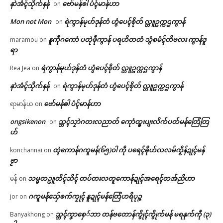
နာဲအံၚ်သိုက်နန်
ဗော်မန်ၜါ ပံၚ်မာန်ဟာ
on
Mon not Mon
ရဲကွာန်မုဟ်ဒုန်တံ ဟွံပေၚ်စိုတ် လ္တူဥက္ကဌကွာန်
on
နူကဵုဂကောံ ပတုဲဖဵုကွာန် ပရဟိတတံ သွံစမံၚ်တိဗလး ကွာန်ဒူ
maramou
on
ရာ
ရဲကွာန်မုဟ်ဒုန်တံ ဟွံပေၚ်စိုတ် လ္တူဥက္ကဌကွာန်
Rea Jea
on
နာဲအံၚ်သိုက်နန်
ရဲကွာန်မုဟ်ဒုန်တံ ဟွံပေၚ်စိုတ် လ္တူဥက္ကဌကွာန်
on
ဗော်မန်ၜါ ပံၚ်မာန်ဟာ
ရာမာန်ယ
on
ongsikenon
သ္ဘၚ်သၠာဲဂတးလညာတ် ကေုာံထ္ၜးပျးလိက်ပတ်မန်တြေံတြ
on
ဟ်
တ္ၚဲကောန်ဂကူမန်(၆၅)ဝါ ကဵု ပရေၚ်ၜိုဟ်လလမ်ကၟိန်ဍုၚ်မန်
konchannai
on
ဗၟာ
သမ္မတဥူတိၚ်သိၚ် တပ်တးလတူကောန်ဍုၚ်အရေၚ်တအ်ညိဟာ
မန်
on
ဂကူမန်​သှ်ေၜက်ကၠုၚ် နူဍုၚ်မန်တြေံဟရိပုဉ္ဇ
jor
on
သ္ဘၚ်ကၞာစှေ်ဘာ တန်ဗတောန်ကွိုၚ်ကွိုက်မန် မရနုက်ကဵု (၃)
Banyakhong
on