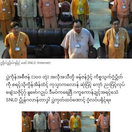
က္ဍိုပ်သ္ကိုပ်ဂမၠိုၚ် ဗော် SNLD (Internet)
ပ္ဍဲကိုန်အစဳဇန် (၁၀၀ တ္ၚဲ) အလဵုအသဳတၟိ ဖန်ဇန်ဒၟံၚ် ကိစ္စသွက်ဂွံပ္တိတ်
ကဵု စရၚ်သ္ၚိကၟိန်အိန်ထံၚ် ကုသၟာကလောန် ဆုဲပြံၚ် ကေုာံ ညးပြံၚ်လုပ်
ဖျေံသဇိုၚ်ဂှ် နူဗော်ဂဥုပ် ဒဳမဝ်ကရေဇြဳ ဂကူကောန်ဍုၚ်အရၚ်သေံ
SNLD ပ္တိုန်ဂလာန်တာဒၞါ ပ္ဍဲကၠတ်ထဝ်ဏောၚ် ဂွံလဝ်ပရိုၚ်ရ။