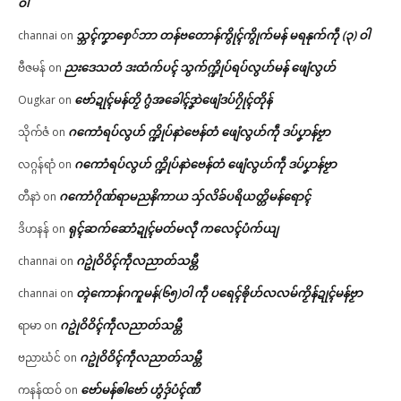
ဝါ
သ္ဘၚ်ကၞာစှေ်ဘာ တန်ဗတောန်ကွိုၚ်ကွိုက်မန် မရနုက်ကဵု (၃) ဝါ
channai
on
ညးဒေသတံ ဒးထံက်ပၚ် သွက်က္ဍိုပ်ရပ်လွဟ်မန် ဖျေံလွဟ်
ဗီဇမန်
on
ဗော်ဍုၚ်မန်တၟိ ဂွံအခေါၚ်ဒၞာဲဖျေံဒပ်ဂၠိုၚ်တိုန်
Ougkar
on
ဂကောံရပ်လွဟ် က္ဍိုပ်နာဲဗေန်တံ ဖျေံလွဟ်ကဵု ဒပ်ပၞာန်ဗၟာ
သိုက်ဇံ
on
ဂကောံရပ်လွဟ် က္ဍိုပ်နာဲဗေန်တံ ဖျေံလွဟ်ကဵု ဒပ်ပၞာန်ဗၟာ
လဂ္ဂန်ရာံ
on
ဂကောံဂိုဏ်ရာမညနိကာယ သှ်လိခ်ပရိယတ္တိမန်ရောၚ်
တီနာဲ
on
ရုၚ်ဆက်ဆောံဍုၚ်မတ်မလီု ကလေၚ်ပံက်ယျ
ဒိဟနန်
on
ဂဥုဲဝိဝိၚ်ကဵုလညာတ်သမ္တီ
channai
on
တ္ၚဲကောန်ဂကူမန်(၆၅)ဝါ ကဵု ပရေၚ်ၜိုဟ်လလမ်ကၟိန်ဍုၚ်မန်ဗၟာ
channai
on
ဂဥုဲဝိဝိၚ်ကဵုလညာတ်သမ္တီ
ရာမာ
on
ဂဥုဲဝိဝိၚ်ကဵုလညာတ်သမ္တီ
ဗညာဃံင်
on
ဗော်မန်ၜါဗော် ဟွံဒှ်ပံၚ်ဏီ
ကနန်ထဝ်
on