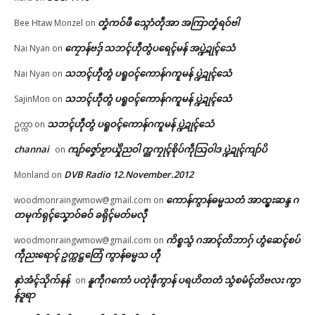
တၞံကဝ်ဖီ သ္ဂောံတဵုအာ အကြာတၞံရဝ်ဗါ
Bee Htaw Monzel
on
ကၠောန်ဗဒှ် သဘၚ်ဟီုတွံပရေၚ်မန် အပ္ဍဲဍုၚ်သေံ
Nai Nyan
on
သဘၚ်ဟီုတွံ ပရူဝၚ်ကောန်ဂကူမန် ပ္ဍဲဍုၚ်သေံ
Nai Nyan
on
သဘၚ်ဟီုတွံ ပရူဝၚ်ကောန်ဂကူမန် ပ္ဍဲဍုၚ်သေံ
SajinMon
on
သဘၚ်ဟီုတွံ ပရူဝၚ်ကောန်ဂကူမန် ပ္ဍဲဍုၚ်သေံ
ဥက္ကာ
on
channai
ကျာ်ဇၞော်ဗၟာယှိုဲညဝါ က္ညကၠုၚ်စိုပ်ကဵုသြဝါဒ ပ္ဍဲဍုၚ်ကျာ်ပိ
on
DVB Radio 12.November.2012
Monland
on
ကောန်ကွာန်ဓမ္မသတံ အာထ္ၜးဆန္ဒ ဂ
woodmonraingwmow@gmail.com
on
တမုက်ရုၚ်သၞောဝ်ဓဝ် ခရိုၚ်မတ်မလီု
ကိစ္စသွံ ဂအာၚ်တိဘာဂှ် ဟွံဆေၚ်စပ်
woodmonraingwmow@gmail.com
on
ကဵုညးရောၚ် ဥက္ကဋ္ဌတြေံ ကွာန်ဓမ္မသ ဟီု
နာဲအံၚ်သိုက်နန်
နူကဵုဂကောံ ပတုဲဖဵုကွာန် ပရဟိတတံ သွံစမံၚ်တိဗလး ကွာ
on
န်ဒူရာ