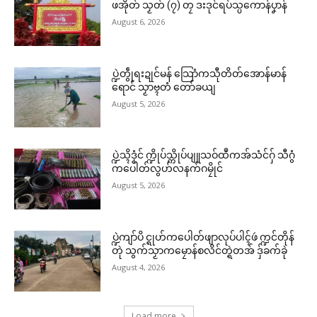
ဖအိုတ် သၟတ် (၇) တၠ ဒးဒုင်ရပ်သ္ပကောန်ပၞာန်
August 6, 2026
ပ္ဍဲတွဵုရးဍုင်မန် သြောံကသီုတိတ်အောန်မာန်
ရောင် သၟာဗ္ၚတံ တော်ခယျ
August 5, 2026
ပ္ဍဲသ္ၚိဒၟံင် က္ဍိုပ်သ္ကိုပ်ပျူသဝ်ထဳကအ်သံင်ဂှ် သီဂွံ
ကပေါတ်လွဟ်လနက်ဂမၠိုင်
August 5, 2026
ပ္ဍဲကျာ်ပိ င္ရုဟ်ကပေါတ်ဖျာလုပ်ပါၚ်ဖဴ က္ဍင်တိုန်
တုဲ သွက်သၟာကမၠောန်စလိင်တ္ရဲတအ် ဒှ်ခက်ခုဲ
August 4, 2026
Load more