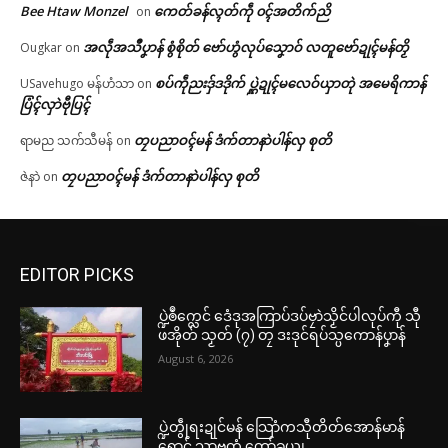
Bee Htaw Monzel
ကေတ်ခန်လ္ၚတ်ကဵု ၀ၚ်အတိက်ညိ
on
အလဵုအသဳပၞာန် စွံစိုတ် ဗော်ဟွံလုပ်သၞောဝ် လတူဗော်ဍုၚ်မန်တၟိ
Ougkar
on
စပ်ကဵုညးဒှ်ဒဒိုက် ပ္ဋဲဍုၚ်မလေဝ်ယှာတုဲ အမေရိကာန်
USavehugo မန်ဟံသာ
on
ပြံၚ်လှာဲဗီုပြၚ်
တၠပညာဝၚ်မန် ဒံက်တာနာဲပါန်လှ စုတိ
ရာမည သက်သီမန်
on
တၠပညာဝၚ်မန် ဒံက်တာနာဲပါန်လှ စုတိ
ဇဲနာဲ
on
EDITOR PICKS
ပ္ဍဲၜဳက္လေင် ဒေံဒုအကြာပ်ဒပ်ဗၠာဲသၟိင်ပါလုပ်ကီု သီု
ဖအိုတ် သၟတ် (၇) တၠ ဒးဒုင်ရပ်သ္ပကောန်ပၞာန်
August 6, 2026
ပ္ဍဲတွဵုရးဍုင်မန် သြောံကသီုတိတ်အောန်မာန်
ရောင် သၟာဗ္ၚတံ တော်ခယျ