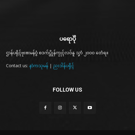
ပရောပိုဲ
ဌာန်ပရိုၚ်ဗၠးၜးမန်ဝွံ စဒက်ပ္တိုန်ကၠုၚ်လဝ်နူ သၞာံ ၂၀၀၀ တေံရ။
Contact us:
နာဲကသုမန်
|
ညးဒါန်ပရိုၚ်
FOLLOW US