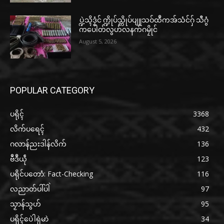
ပ္ဍဲသ္ၚိဒၟံင် က္ဍိုပ်သ္ကိုပ်ပျူသဝ်ထဳကအ်သံင်ဂှ် သီဂွံ
ကပေါတ်လွဟ်လနက်ဂမၠိုင်
August 5, 2026
POPULAR CATEGORY
ပရိုၚ်
3368
လိက်ပရေၚ်
432
ဂလာန်ညးဒါန်လိက်
136
ဗဳဒဳယဵု
123
ပရိုင်ပတောံ: Fact-Checking
116
လညာတ်ပါ်ပါဲ
97
သၟာန်သွဟ်
95
ပရိုၚ်ပေဲါရုဲမာဲ
34