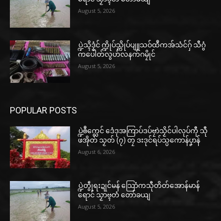
August 5, 2026
ပ္ဍဲသ္ၚိဒၟံင် က္ဍိုပ်သ္ကိုပ်ပျူသဝ်ထဳကအ်သံင်ဂှ် သီဂွံ
ကပေါတ်လွဟ်လနက်ဂမၠိုင်
August 5, 2026
POPULAR POSTS
ပ္ဍဲၜဳက္လေင် ဒေံဒုအကြာပ်ဒပ်ဗၠာဲသၟိင်ပါလုပ်ကီု သီု
ဖအိုတ် သၟတ် (၇) တၠ ဒးဒုင်ရပ်သ္ပကောန်ပၞာန်
August 6, 2026
ပ္ဍဲတွဵုရးဍုင်မန် သြောံကသီုတိတ်အောန်မာန်
ရောင် သၟာဗ္ၚတံ တော်ခယျ
August 5, 2026