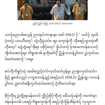
က္ဍိုပ်သ္ကိုပ်ဂမၠိုၚ် ဗော် SNLD (Internet)
သာၚ်ညောအ်လွေန် ညးအုပ်ကာနာနာ ဗော် SNLD ဂှ် “ ယဝ်ဒှ် (မှတ်
ပုံတၚ်) ယာယဳတှေ် ဟွံဟီုမွဲသာ်။ ဆ္ဂး ကၠောန်ကဵု သီုစရၚ်သ္ဂာတ္ၚဲဏီ
ဟီုတှေ် ဍေံဟွံစှေ်ဗီုရ။ ပဗီုဂှ်တှေ် မၞိဟ်တဂှ် ဒှ်အာကောန်ဒေသဂှ်
အိုတ်ဏောၚ်ရ။ ကိစ္စဏအ် နကဵုဗော်ပိုဲ ပ္တိုန်ဂလာန်ဒၞါတာ ပ္ဍဲကၠတ်ထ
ဝ်တေံဏောၚ်” ဂးရ။
စပ်ကဵုကိစ္စဂှ်တုဲ အခါက္လေၚ်ပံက်ကၠတ်ထဝ်ပၠန်မ္ဂး ညးစၞးကၠတ်ထဝ်ဂ
မၠိုၚ် နူဗော်ဂဥုပ် ဂကူကောန်ဍုၚ်အရၚ်သေံ (SNLD) ပ္တိုန်ထ္ၜး ဂလာန်
ဒၞါတာ ပ္ဍဲကောံဓရီုကၠတ်ထဝ်ဏောၚ် ဂွံတီကေတ်ရ။
ဗီုဂှ်ကီုရ ပ္ဍဲတွဵုရးမန်လေဝ် က္တဵုဒှ်ဗီုဂှ်ကီုတုဲ ခမဳသၚ်မန်ကဵု ဂကောံမှာ
ဇန်မန်တအ် ပရေၚ်ကိစ္စကၠောန်ကဵု စရၚ်သ္ၚိကၟိန်အိန်ထံၚ် ကုသၟာက