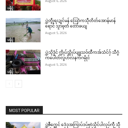
August 6, 2026
ပရိုၚ်
ပ္ဍဲတွဵုရးဍုင်မန် သြောံကသီုတိတ်အောန်မာန်
ရောင် သၟာဗ္ၚတံ တော်ခယျ
August 5, 2026
ပရိုၚ်
ပ္ဍဲသ္ၚိဒၟံင် က္ဍိုပ်သ္ကိုပ်ပျူသဝ်ထဳကအ်သံင်ဂှ် သီဂွံ
ကပေါတ်လွဟ်လနက်ဂမၠိုင်
August 5, 2026
ပရိုၚ်
MOST POPULAR
ပ္ဍဲၜဳက္လေင် ဒေံဒုအကြာပ်ဒပ်ဗၠာဲသၟိင်ပါလုပ်ကီု သီု