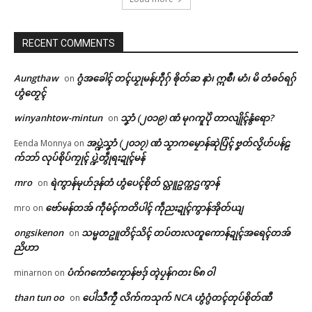
RECENT COMMENTS
Aungthaw
ဂွံအခေါၚ် တၚ်ယၟုမန်ဟီုဂှ် ၜိုတ်ဆ နာဲ၊ ဣစဳ၊ မာံ၊ မိ တံဓဝ်ရဂှ်
on
ဟွံတၟေၚ်
winyanhtow-mintun
သၞာံ (၂၀၁၉) ဏံ မုဂကူပိုဲ တာလျိုၚ်နွံရော?
on
အပ္ဍဲသၞာံ (၂၀၁၇) ဏံ သၟာကမၠောန်ဆုဲပြံၚ် ဗၞတ်လၟိဟ်ပန်ဠ
Eenda Monnya
on
က်ဘာ် လုပ်စိုပ်ကၠုၚ် ပ္ဍဲတွဵုရးဍုၚ်မန်
mro
ရဲကွာန်မုဟ်ဒုန်တံ ဟွံပေၚ်စိုတ် လ္တူဥက္ကဌကွာန်
on
ဗော်မန်တအ် ကဵုမံၚ်ကတိပါၚ် ကဵုညးဍုၚ်ကွာန်အိုတ်ယျ
mro
on
Related
ongsikenon
သမ္မတဥူတိၚ်သိၚ် တပ်တးလတူကောန်ဍုၚ်အရေၚ်တအ်
on
ညိဟာ
ဌာန်ပရိုၚ်ဗၠးၜးမန်
ပံက်ဂကောံကၠောန်ဗဒှ် တ္ၚဲပၠန်ဂတး ၆၈ ဝါ
minarnon
on
ရုဲစှ်
than tun oo
ပေါဲသဳကၠဳ လိက်ကသုက် NCA ဟွံဂွံတၚ်တုပ်စိုတ်ဏီ
on