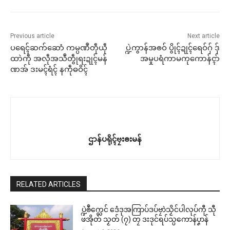
Previous article
Next article
ပရေၚ်ဆက်ဆောံ ကမ္ပဏဳတဵုယဵု
ပ္ဍဲကွာန်အၜဝ် ပွိုၚ်ဍုၚ်ရေဝ်ဂှ် ဒှ်
ထာဲကဵု အလဵုအသဳတွဵုရးဍုၚ်မန်
အမှုပရံကာမကုကောန်ၚာ်
ဏအ် ဒးမၚ်ရံၚ် နကဵုဓဝိၚ်
ဌာန်ပရိုၚ်ဗၠးၜးမန်
RELATED ARTICLES
ပ္ဍဲၜဳက္လေင် ဒေံဒုအကြာပ်ဒပ်ဗၠာဲသၟိင်ပါလုပ်ကီု သီု
ဖအိုတ် သၟတ် (၇) တၠ ဒးဒုင်ရပ်သ္ပကောန်ပၞာန်