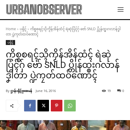
URBANOBSERVER
Home
ပရိုၚ်
ကိစ္စစရၚ်သ္ၚိကၟိန်အိန်ထံၚ် ရဲဆုဲပြံၚ်ဂှ် ဗော် SNLD ပ္တိုန်ထ္ၜးဂလာန်ဒၞါ
တာ ပ္ဍဲကၠတ်ထဝ်ဏောၚ်
ပရိုၚ်
ကိစ္စစရၚ်သ္ၚိကၟိန်အိန်ထံၚ် ရဲဆုဲ
ပြံၚ်ဂှ် ဗော် SNLD ပ္တိုန်ထ္ၜးဂလာန်
ဒၞါတာ ပ္ဍဲကၠတ်ထဝ်ဏောၚ်
By
ဌာန်ပရိုၚ်ဗၠးၜးမန်
June 16, 2016
19
0