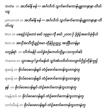
itvilla
အဘိဓါန် မန် => အၚ်္ဂလိက် သွက်စက်ကောန်ပျူတာနာနာ တိတ်
on
ယျ
အဘိဓါန် မန် => အၚ်္ဂလိက် သွက်စက်ကောန်ပျူတာနာနာ တိ
jamonrott
on
တ်ယျ
ပရေၚ်ပံၚ်တောဲ ဗော် ၁၉၉၀ ကဵု ဗော် ၂၀၁၀ ဂှ် ဒှ်ဒၟံၚ်အခက်ခုဲဖိုဟ်
Mon
on
အလဵုအသဳတၟိဍုၚ်ဗမာ တိုန်ဒှ်ဥက္ကဌ အာဇြဳယာန်မ္ဂး
Nick
on
လဂ္ဂန်ရာံ
လိက်မန်ဂှ် ယဝ်ခၞံဗဒှ်ကေတ်တၟိမ္ဂး (သကုတ်ၜါ)
on
သၟာဒယှေ်ဒွက်မန်တံ သၞာံဏံပတိတ်ကဝးဒွက်ဂၠိုၚ်တိုန်ကၠုၚ်
channai
on
ဗိုလ်ဝေလေန်ဖျဝ် တံၚ်ဓဇက်ကောန်ကွးဘာမွဲတၠ
ရာမာန်
on
ဗိုလ်ဝေလေန်ဖျဝ် တံၚ်ဓဇက်ကောန်ကွးဘာမွဲတၠ
ရာမာန်
on
နန်
ဗိုလ်ဝေလေန်ဖျဝ် တံၚ်ဓဇက်ကောန်ကွးဘာမွဲတၠ
on
ဗိုလ်ဝေလေန်ဖျဝ် တံၚ်ဓဇက်ကောန်ကွးဘာမွဲတၠ
ကနန်ထဝ်
on
ဗိုလ်ဝေလေန်ဖျဝ် တံၚ်ဓဇက်ကောန်ကွးဘာမွဲတၠ
သက်သီမန်
on