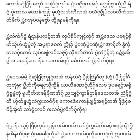
လောန်ဆုဲပြံၚ် ကေုာံ ညးပြံၚ်လုပ်ဖျေံသဇိုၚ်တအ်ဂှ် က္လေၚ်ဗ္စာကဵုညိ ရဴ
ဝွံ ပ္ဍဲကာလ လောန်ကၠုၚ် မုဟွံလအ်ဏီဏအ် ပလံၚ်ဗ္စိုပ်လဝ်လိက်အာ
တ်မိက် ပ္ဍဲဂအုပ်ဝန်ဇၞော် တွဵုရးမန်ကီုရ။
ပ္ဍဲလိက်ဂှ်ဝွံ ရဲဌာန်ပလုၚ်တအ် လုပ်စိုပ်ကၠုၚ်တုဲဂှ် အပ္ဍဲဒေသ ပရေၚ်ၜို
ဟ်သိုဟ်ဟွံမွဲတုဲ အမှုရာဇဝတ် က္တဵုဒှ် မွဲဏှေံမွဲဏှေံ၊ပ္ဍဲဂအာၚ်တိ နွံကဵု
တလဂှ်လေဝ် လုပ်ဖျေံလဝ်သဇိုၚ် သီုၜက်တိတ် ပ္ဍဲတိဂၠံၚ်တုဲ ဍေံဒွအ်
ဒွါဒး ပရေၚ်ကောန်ဒေသတအ်ရဂှ် ဓမံက်လဝ် ပ္ဍဲလိက်ဂှ်ရ။
ပ္ဍဲဒေသမွဲမွဲ ရဲဆုဲပြံၚ်ကၠုၚ်တအ် တန်တဴဂွံ ပွိုၚ်တြဴဂိတု (ဟွံ) ပွိုၚ်ဒ္စါံဂိ
တုတုဲမ္ဂး ပ္တိတ်ကဵုစရၚ်သ္ၚိကၟိန် ယာယဳဏောၚ်ဟီုဂှ်လေဝ် ဒှ်ပရေၚ်အရီု
ဂွံစူမွဲတုဲ မူဟိုတ်ဒးဖန်ဗီုဏအ်ဂှ် ညးဍုၚ်ကွာန်ဌာန်ဒေသတအ် ညံၚ်ဂွံ
တီ ဟိုတ်နူဟွံလဴက္လးလဝ်ဂှ်ရ ကောဒေံကောန်ဍုၚ်အရၚ်တအ် ဒှ်ဒၟံၚ်ဓ
ဝိၚ်အိုတ် သာ်ဝွံလေဝ် ဂးလဝ်ပ္ဍဲလိက်ဂှ်ကီုရ။
ရဲဌာန်ပလုၚ် ပြံၚ်လုပ်ကၠုၚ်တအ်ဏအ် ယဝ်ဂွံတၞးခံက်အၚ် စရၚ်သ္ၚိကၟိ
န်အိန်ထံၚ်မ္ဂး ဂွံအခေါၚ်ကဵုမာဲ ပ္ဍဲဒေသတအ်ဂှ်ကီုဏောၚ်တုဲ ဣဏအ်