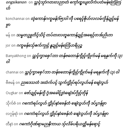
ongsikenon
သ္ဘၚ်သၠာဲဂတးလညာတ် ကေုာံထ္ၜးပျးလိက်ပတ်မန်တြေံတြ
on
ဟ်
တ္ၚဲကောန်ဂကူမန်(၆၅)ဝါ ကဵု ပရေၚ်ၜိုဟ်လလမ်ကၟိန်ဍုၚ်မန်
konchannai
on
ဗၟာ
သမ္မတဥူတိၚ်သိၚ် တပ်တးလတူကောန်ဍုၚ်အရေၚ်တအ်ညိဟာ
မန်
on
ဂကူမန်​သှ်ေၜက်ကၠုၚ် နူဍုၚ်မန်တြေံဟရိပုဉ္ဇ
jor
on
သ္ဘၚ်ကၞာစှေ်ဘာ တန်ဗတောန်ကွိုၚ်ကွိုက်မန် မရနုက်ကဵု (၃)
Banyakhong
on
ဝါ
သ္ဘၚ်ကၞာစှေ်ဘာ တန်ဗတောန်ကွိုၚ်ကွိုက်မန် မရနုက်ကဵု (၃) ဝါ
channai
on
ညးဒေသတံ ဒးထံက်ပၚ် သွက်က္ဍိုပ်ရပ်လွဟ်မန် ဖျေံလွဟ်
ဗီဇမန်
on
ဗော်ဍုၚ်မန်တၟိ ဂွံအခေါၚ်ဒၞာဲဖျေံဒပ်ဂၠိုၚ်တိုန်
Ougkar
on
ဂကောံရပ်လွဟ် က္ဍိုပ်နာဲဗေန်တံ ဖျေံလွဟ်ကဵု ဒပ်ပၞာန်ဗၟာ
သိုက်ဇံ
on
ဂကောံရပ်လွဟ် က္ဍိုပ်နာဲဗေန်တံ ဖျေံလွဟ်ကဵု ဒပ်ပၞာန်ဗၟာ
လဂ္ဂန်ရာံ
on
ဂကောံဂိုဏ်ရာမညနိကာယ သှ်လိခ်ပရိယတ္တိမန်ရောၚ်
တီနာဲ
on