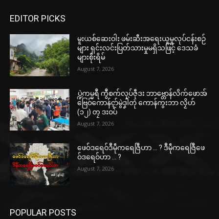
EDITOR PICKS
မူးယစ်ဆေးဝါး ဖမ်းဆီးအရေးယူမှုလုပ်ငန်းစဉ်
များ ရှင်းလင်းပြတ်သားမှုမရှိသဖြင့် ဒေသခံ
များစိုးရိမ်
August 7, 2026
ပ္ဍဲကမ္မရဳ ကွဳစက်လုပ်ဇီုဒး ဘာဗ္တောန်လိက်ဖောအ်
ဗြေဝ်ကောန်ၚာ်မွဲဒၞါဲတုဲ ကောန်ကွးဘာ လၟိဟ်
(၁၂) တၠ ဒးဝပ်
August 7, 2026
ဖေဝ်ဒရေဝ်ဒဳမဵုကရေဇြဳဟာ … ? ဒဳမဵုကရေဇြဳဖေ
ဝ်ဒရေဝ်ဟာ … ?
August 7, 2026
POPULAR POSTS