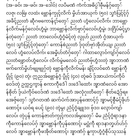
(အ-ခဝ်၊ အ-ဖဝ်၊ အ-ဒေါဝ်) လပိမဏံ ကံက်အဓိပ္ပဲါဗီုမန်ဂှ်တှေ်
လဇု၊ လဗြဴ၊ လထဴ၊ ဗ္တောန်ကၠုၚ်လိက် မၞိဟ်အာယုက် (၅၀) သၞာံပြၚ်ၚ်ဂှ်
အခိၚ်ညးတံ ဆဵုဂဗကောန်ၚာ်တှေ် ညးတံ ဟွံလေပ်လိက်၊ ဘာဗ္တော
န်လိက်မန်ဂှ်လေဝ်ဟွံမွဲ၊ ဘာဗ္တောန်လိက်ဗၟာဂှ်လေဝ်ဟွံမွဲ၊ ဒးဂြိပ်မံၚ်ပၞာ
န်တုဲတှေ် ညးတံ ဘာလေဝ်ဟွံဂွံမံၚ်တုဲ လၟုဟ် ညးတံ ဂွံအာယုက်
(၅၀) သၞာံပြၚ်ၚ်တုဲတှေ် ကောန်စဴညးတံ ဒှ်ဝုတ်ဗၠာဲအိုတ်ယျ၊ ညးတံ
လေဝ် ဟွံလေပ်လိက်၊ အေမၞိဟ်တံဂှ်တှေ် ဂါထာလ္ၚောဝ်ကျာ်ဂှ်လေဝ်
ညးတံဖ္ဍောတ်ဟွံလေပ်၊ လိက်မွဲမလေဝ် ညးတံဗှ်ဟွံဒးတုဲ အ္စာဘာဏံ
ဗက်ကော်မၞိဟ်ဗျုဗျုဂှ်တုဲ ဗ္တောန်ကဵုလိက်မန်၊ ချိၚ်လဝ်တေံ ဗ္တောန်ကဵု
ပွိုၚ် (၉၀) တ္ၚဲ၊ ဣညအ်ဗ္တောန်ဂွံ ပွိုၚ် (၄၀) တ္ၚဲဓဝ် ဒှ်အာယဲကပ်ကိုဝ်
ဝေဒ်တုဲ ဥက္ကဌကွာန် စကာကဵုဒေံါ ဒးဒေံါထောံ၊ အ္စာဏံလေဝ် အော
န်စိုတ် ဒှ်ယဲကိုဝ်ဝေဒ်ဏံ ဒးဒေံါထောံ အလုံဂၠးတိတှေ် ၜိုတ်ဍေံဒှ်ရ။
အေဇှ်တှေ် သၞာံဂတဏံ ဆက်ပံက်အာပၠန်ဏောၚ်ဂှ် အ္စာမၚ်စၟဳမံၚ်ဖိုဟ်
ဏောၚ်။ ယဝ်ရ ပေၚ် (၉၀) တ္ၚဲမ္ဂး ညံၚ်ဂွံချူဒး၊ ဗှ်ဒး၊ လ္ၚောဝ်ကျာ်
လေပ်၊ တုဲပၠန် ကောန်ဇာတ်ကၠုၚ်ကလအ်မ္ဂးတှေ် မိမ ညံၚ်ဂွံရာဒနာ
ကဵုကောန်လေပ်ဂှ် အ္စာဗ္တောန်ကဵုပၠန်ဏောၚ်၊ မပ္တံကဵု ရာဒနာတၞဟ်ဟ်ဂှ်
လေဝ် အ္စာဗ္တောန်ကဵုဖအိုတ်ဏောၚ်၊ အ္စာဏံဂှ် နူကၠာဟွံဂွံစိုပ်သုဿန်