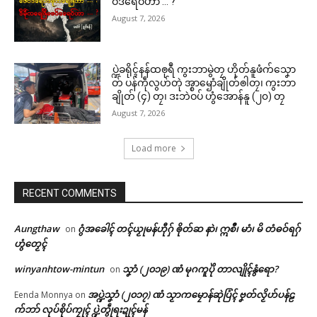
ဝ်ဒရေဝ်ဟာ … ?
ညးဒါန်လိက်
August 7, 2026
ဗွဳဒဳယဵု
ပ္ဍဲခရိုၚ်နန်ထၜုရဳ ကွးဘာမွဲတၠ ဟိုတ်နူဖံက်သၞော
ကေတ်အဆက်
တ် ပန်ကဵုလွဟ်တုဲ အ္စာၝောံချိုတ်ၜါတၠ၊ ကွးဘာ
ကမၠောန်ၜဵုကျဟောံဗြောံလဝ်သၞာံ
ချိုတ် (၄) တၠ၊ ဒးဘဲဝပ် ဟွံအောန်နူ (၂၀) တၠ
တုဲဏံ သွက်သ္ဂောံက္လေၚ်ဗက်တံရို
August 7, 2026
ဟ်မာန်ဂှ် တၠကမၠောန်ၜဵုတံ ဂိုတ်ဂ္စာ
န်ဒၟံၚ်
© ဌာန်ပရိုၚ်ဗၠးၜးမန်
March 11, 2026
Load more
In "ပရိုၚ်"
RECENT COMMENTS
Aungthaw
ဂွံအခေါၚ် တၚ်ယၟုမန်ဟီုဂှ် ၜိုတ်ဆ နာဲ၊ ဣစဳ၊ မာံ၊ မိ တံဓဝ်ရဂှ်
on
ဟွံတၟေၚ်
winyanhtow-mintun
သၞာံ (၂၀၁၉) ဏံ မုဂကူပိုဲ တာလျိုၚ်နွံရော?
on
အပ္ဍဲသၞာံ (၂၀၁၇) ဏံ သၟာကမၠောန်ဆုဲပြံၚ် ဗၞတ်လၟိဟ်ပန်ဠ
Eenda Monnya
on
က်ဘာ် လုပ်စိုပ်ကၠုၚ် ပ္ဍဲတွဵုရးဍုၚ်မန်