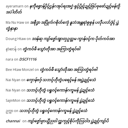
နကဵုစၞောန်ပၟိၚ်ဌန်ဂအုပ်ရးအဂၞဲ ရုၚ်ပွိုၚ်ဍုၚ်ဇြပ်ဗုဗော်ဍုၚ်မန်တၟိ
ayeramarn
on
ဒးပဲါတိတ်
ဒးစဵုဒၞာ ဒးပြိုက်ဂစိုတ်ကၠေံ နူဘဲအန္တရာဲစၟစၟန် ပလီုပလာ်ဒၟံၚ် ပ္ဍဲ
Ma Nu Haw
on
တၞံနာနာ
ဒဒန်ဆု ကျာ်ဇၞော်အ္စာတၠဥတ္တမ ကွာန်ဝၚ်က ပိုတ်ကဝ်အာ
Doung Htaw
on
တၞံကဝ်ဖီ သ္ဂောံတဵုအာ အကြာတၞံရဝ်ဗါ
နာဲဆာန်
on
DSCF1116
nara
on
တၞံကဝ်ဖီ သ္ဂောံတဵုအာ အကြာတၞံရဝ်ဗါ
Bee Htaw Monzel
on
ကၠောန်ဗဒှ် သဘၚ်ဟီုတွံပရေၚ်မန် အပ္ဍဲဍုၚ်သေံ
Nai Nyan
on
သဘၚ်ဟီုတွံ ပရူဝၚ်ကောန်ဂကူမန် ပ္ဍဲဍုၚ်သေံ
Nai Nyan
on
သဘၚ်ဟီုတွံ ပရူဝၚ်ကောန်ဂကူမန် ပ္ဍဲဍုၚ်သေံ
SajinMon
on
သဘၚ်ဟီုတွံ ပရူဝၚ်ကောန်ဂကူမန် ပ္ဍဲဍုၚ်သေံ
ဥက္ကာ
on
channai
ကျာ်ဇၞော်ဗၟာယှိုဲညဝါ က္ညကၠုၚ်စိုပ်ကဵုသြဝါဒ ပ္ဍဲဍုၚ်ကျာ်ပိ
on