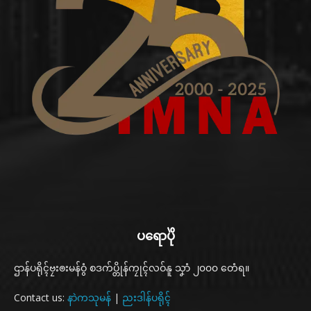
ပရောပိုဲ
ဌာန်ပရိုၚ်ဗၠးၜးမန်ဝွံ စဒက်ပ္တိုန်ကၠုၚ်လဝ်နူ သၞာံ ၂၀၀၀ တေံရ။
Contact us:
နာဲကသုမန်
|
ညးဒါန်ပရိုၚ်