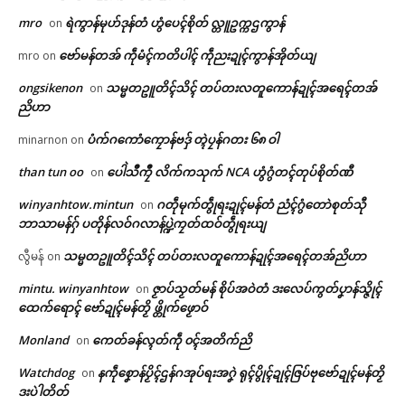
mro
ရဲကွာန်မုဟ်ဒုန်တံ ဟွံပေၚ်စိုတ် လ္တူဥက္ကဌကွာန်
on
ဗော်မန်တအ် ကဵုမံၚ်ကတိပါၚ် ကဵုညးဍုၚ်ကွာန်အိုတ်ယျ
mro
on
ongsikenon
သမ္မတဥူတိၚ်သိၚ် တပ်တးလတူကောန်ဍုၚ်အရေၚ်တအ်
on
ညိဟာ
ပံက်ဂကောံကၠောန်ဗဒှ် တ္ၚဲပၠန်ဂတး ၆၈ ဝါ
minarnon
on
than tun oo
ပေါဲသဳကၠဳ လိက်ကသုက် NCA ဟွံဂွံတၚ်တုပ်စိုတ်ဏီ
on
winyanhtow.mintun
ဂတဵုမုက်တွဵုရးဍုၚ်မန်တံ ညံၚ်ဂွံတောဲစုတ်သီု
on
ဘာသာမန်ဂှ် ပတိုန်လဝ်ဂလာန်ပ္ဍဲကၠတ်ထဝ်တွဵုရးယျ
သမ္မတဥူတိၚ်သိၚ် တပ်တးလတူကောန်ဍုၚ်အရေၚ်တအ်ညိဟာ
လွီမန်
on
mintu. winyanhtow
ဇၟာပ်သၟတ်မန် စိုပ်အဝဲတံ ဒးလေပ်ကွတ်ပၞာန်သ္ဇိုၚ်
on
ထေက်ရောၚ် ဗော်ဍုၚ်မန်တၟိ ဖ္တိုက်ဖၟောဝ်
Monland
ကေတ်ခန်လ္ၚတ်ကဵု ၀ၚ်အတိက်ညိ
on
Watchdog
နကဵုစၞောန်ပၟိၚ်ဌန်ဂအုပ်ရးအဂၞဲ ရုၚ်ပွိုၚ်ဍုၚ်ဇြပ်ဗုဗော်ဍုၚ်မန်တၟိ
on
ဒးပဲါတိတ်