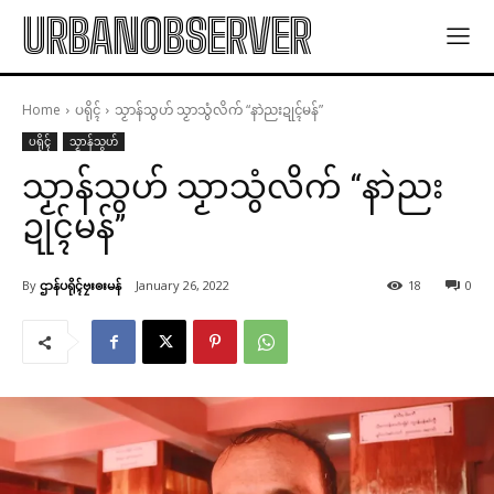
URBANOBSERVER
Home
ပရိုၚ်
သၟာန်သွဟ် သၟာသွံလိက် “နာဲညးဍုၚ်မန်”
ပရိုၚ်
သၟာန်သွဟ်
သၟာန်သွဟ် သၟာသွံလိက် “နာဲညး
ဍုၚ်မန်”
By
ဌာန်ပရိုၚ်ဗၠးၜးမန်
January 26, 2022
18
0