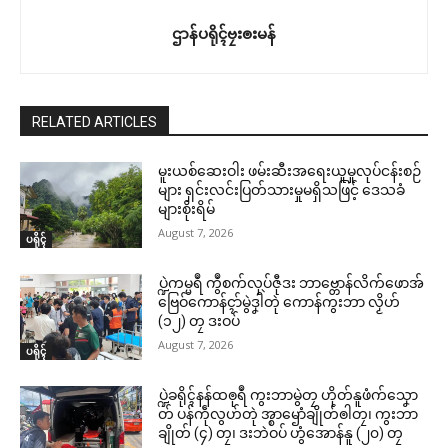
ဌာန်ပရိုၚ်ဗၠးၜးမန်
RELATED ARTICLES
မူးယစ်ဆေးဝါး ဖမ်းဆီးအရေးယူမှုလုပ်ငန်းစဉ်
များ ရှင်းလင်းပြတ်သားမှုမရှိသဖြင့် ဒေသခံ
များစိုးရိမ်
August 7, 2026
ပရိုၚ်
ပ္ဍဲကမ္မရဳ ကွဳစက်လုပ်ဇီုဒး ဘာဗ္တောန်လိက်ဖောအ်
ဗြေဝ်ကောန်ၚာ်မွဲဒၞါဲတုဲ ကောန်ကွးဘာ လၟိဟ်
(၁၂) တၠ ဒးဝပ်
August 7, 2026
ပရိုၚ်
ပ္ဍဲခရိုၚ်နန်ထၜုရဳ ကွးဘာမွဲတၠ ဟိုတ်နူဖံက်သၞော
တ် ပန်ကဵုလွဟ်တုဲ အ္စာၝောံချိုတ်ၜါတၠ၊ ကွးဘာ
ချိုတ် (၄) တၠ၊ ဒးဘဲဝပ် ဟွံအောန်နူ (၂၀) တၠ