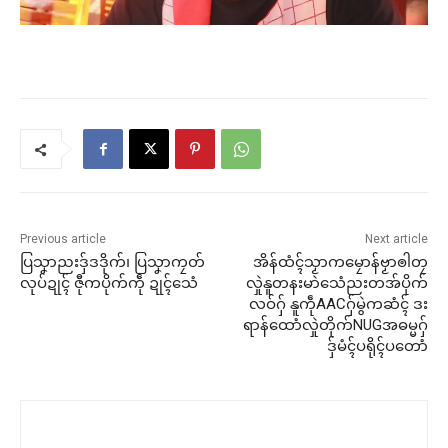
Previous article
Next article
ပြသၞာညးဒှ်ဒဒိုက်၊ ပြသၞာကၠတ်
အိန်ထံၚ်သၟာကမၠောန်ဗၟာၜါတၠ
လုပ်ဍုၚ် ဇီုကပိုက်ကဵု ဍုၚ်သေံ
လှုဲနူတနးမာဲသေံညးတအ်ပိုက်
လဝ်ဂှ် နူကဵုAACဂှ်မွဲကဆံၚ် ဒး
ရာန်ထောံလှုဲတိုက်NUGအဓမ္မဂှ်
ဒှ်မံၚ်ပရိုၚ်ပတောံ