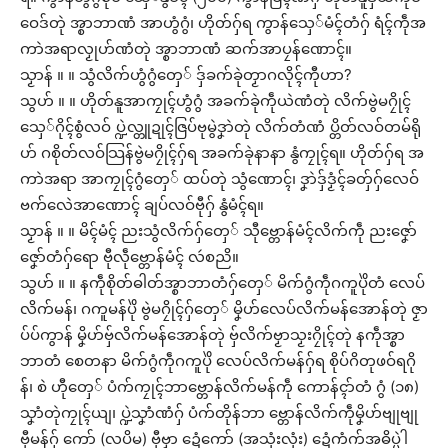
ဝေဒ်တုဲ အ္စာဘာဏံ အာဟွံဂွံ၊ ဟိုတ်ဂှ်ရ ကွာန်သှေ်မံၚ်တံဂှ် ရံၚ်ကဵုအ
ကာဲအရာလၟုဟ်ဏံတုဲ အ္စာဘာဏံ ဆက်အာပၠန်ဏောၚ်။
သၟာန် ။ ။ သွံလိက်ဟွံဂွံတှေ် ဒှ်ခက်ခုဲတၟာဂလိုၚ်ကီုဟာ?
သွဟ် ။ ။ ဟိုတ်နူအာကၠုၚ်ဟွံဂွံ အခက်ခုဲကဵုယဲဏံတုဲ လိက်ဗွဲမဂၠိုၚ်
သှေ်ဂိုၚ်စွံလဝ် ပ္ဍဲလ္တူဍုၚ်ဇြပ်ဗုမွဲဒၞာဲတုဲ လိက်တံဏံ ပ္တိတ်လဝ်တမ်ရို
ဟ် ဂစိုတ်လဝ်သြန်ဗွဲမဂၠိုၚ်ဂှ်ရ အခက်ခုဲနာနာ နွံကၠုၚ်ရ။ ဟိုတ်ဂှ်ရ အ
ကာဲအရာ အာကၠုၚ်ဂွံတှေ် ထပ်တုဲ သွံဏောၚ်၊ ဒၞာဲဒှ်ဒၟံၚ်ခတှ်ဂှ်လေဝ်
ဗက်လေဲအာဏောၚ် ချပ်လဝ်ဗီုဂှ် နွံမံၚ်ရ။
သၟာန် ။ ။ မိၚ်မံၚ် ညးသွံလိက်ဂှ်တှေ် သီုဗ္တောန်မံၚ်လိက်ကဵု ညးဇၞော်
ဇၞော်တံဂှ်ရော ဗီုလဵုဗ္တောန်မံၚ် လဴစညိ။
သွဟ် ။ ။ နကဵုစိုတ်ဓါတ်အ္စာဘာတံဂှ်တှေ် မိက်ဂွံကဵုဂကူပိုဲတံ လေပ်
လိက်မန်၊ ဂကူမန်ပိုဲ ဗွဲမဂၠိုၚ်ဂှ်တှေ် မၞိဟ်လေပ်လိက်မန်အောန်တုဲ ဇၟာ
ပ်ပ်ကွာန် မၞိဟ်ဗှ်လိက်မန်အောန်တုဲ ဗှ်လိက်ဗၟာသၟးဂၠိုၚ်တုဲ နကဵုအ္စာ
ဘာတံ စေတနာ မိက်ဂွံကဵုဂကူပိုဲ လေပ်လိက်မန်ဂှ်ရ စိုပ်ဂိတုဖဝ်ရဂို
န်၊ စဲ ဟီုတှေ် ပံက်ကၠုၚ်ဘာဗ္တောန်လိက်မန်ကဵု ကောန်ၚာ်တံ ဂွံ (၁၈)
သၞာံတုဲကၠုၚ်ယျ၊ ပ္ဍဲသၞာံဏံဂှ် ပံက်တိုန်ဘာ ဗ္တောန်လိက်ကဵုမၞိဟ်ဗျုဗျု
ဗီုမန်ဂှ် ကော် (လပိမ) ဗီုဗၟာ ဍေံကော် (အသုံးလုံး) ဍေံကံက်အဓိပ္ပဲါ