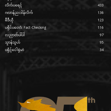
လိက်ပရေၚ်
433
ဂလာန်ညးဒါန်လိက်
136
ဗဳဒဳယဵု
123
ပရိုင်ပတောံ: Fact-Checking
116
လညာတ်ပါ်ပါဲ
97
သၟာန်သွဟ်
95
ပရိုၚ်ပေဲါရုဲမာဲ
34