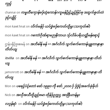
ကၠုၚ်
ကမ္မတဳကၠောန်ဗဒှ်တ္ၚဲကောန်ဂကူမန်ပွိုၚ်ဍုၚ်ဇြပ်ဗု ဒးထ္ပက်စၟတ်တဲ
channai
on
ဒုၚ်လျိုၚ်
လိက်မန်ဂှ် ယဝ်ခၞံဗဒှ်ကေတ်တၟိမ္ဂး (သကုတ်ၜါ)
mon kawt hnat
on
ဂကောံဂိုဏ်ရာမညနိကာယ သှ်လိခ်ပရိယတ္တိမန်ရောၚ်
mon kawt hnat
on
အဘိဓါန် မန် => အၚ်္ဂလိက် သွက်စက်ကောန်ပျူတာနာနာ
ဌာန်ပရိုၚ်ဗၠးၜးမန်
on
တိတ်ယျ
itvilla
အဘိဓါန် မန် => အၚ်္ဂလိက် သွက်စက်ကောန်ပျူတာနာနာ တိတ်
on
ယျ
အဘိဓါန် မန် => အၚ်္ဂလိက် သွက်စက်ကောန်ပျူတာနာနာ တိ
jamonrott
on
တ်ယျ
ပရေၚ်ပံၚ်တောဲ ဗော် ၁၉၉၀ ကဵု ဗော် ၂၀၁၀ ဂှ် ဒှ်ဒၟံၚ်အခက်ခုဲဖိုဟ်
Mon
on
အလဵုအသဳတၟိဍုၚ်ဗမာ တိုန်ဒှ်ဥက္ကဌ အာဇြဳယာန်မ္ဂး
Nick
on
လဂ္ဂန်ရာံ
လိက်မန်ဂှ် ယဝ်ခၞံဗဒှ်ကေတ်တၟိမ္ဂး (သကုတ်ၜါ)
on