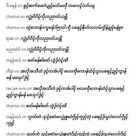
ရုၚ်ဆက်ဆောံဍုၚ်မတ်မလီု ကလေၚ်ပံက်ယျ
ဒိဟနန်
on
ဂဥုဲဝိဝိၚ်ကဵုလညာတ်သမ္တီ
channai
on
တ္ၚဲကောန်ဂကူမန်(၆၅)ဝါ ကဵု ပရေၚ်ၜိုဟ်လလမ်ကၟိန်ဍုၚ်မန်ဗၟာ
channai
on
ဂဥုဲဝိဝိၚ်ကဵုလညာတ်သမ္တီ
ရာမာ
on
ဂဥုဲဝိဝိၚ်ကဵုလညာတ်သမ္တီ
ဗညာဃံင်
on
ဗော်မန်ၜါဗော် ဟွံဒှ်ပံၚ်ဏီ
ကနန်ထဝ်
on
အလဵုအသဳတံ ဒုၚ်ကအ်ပါၚ် ဗလးကဵုကောန်ထံၚ်သၟာပရေၚ်ဍုၚ်ကွာန်
တီနာဲ
on
မန် မသှေ်ဒၟံၚ်
အလဵုအသဳတံ ဒုၚ်ကအ်ပါၚ် ဗလးကဵုကောန်ထံၚ်သၟာပရေၚ်
tae jae mon
on
ဍုၚ်ကွာန်မန် မသှေ်ဒၟံၚ်
ဗော်မန်ၜါဗော် ဟွံဒှ်ပံၚ်ဏီ
channai
on
သၟတ်တံ သုၚ်စောဲမဂဥုဲၜူမာဲဂၠိုၚ်ကၠုၚ်တုဲ ပရေၚ်ဒှ်သၞဝဲလေဝ်ဂၠိုၚ်
ကနန်ထဝ်
on
ကၠုၚ်
သၟတ်တံ သုၚ်စောဲမဂဥုဲၜူမာဲဂၠိုၚ်ကၠုၚ်တုဲ ပရေၚ်ဒှ်သၞဝဲလေဝ်ဂၠိုၚ်
channai
on