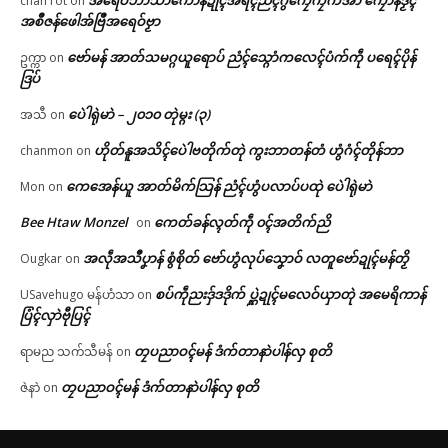
chan rot
on
အစဳဇန်ဖေါအ်ဗြဳအရေဝ်ဗၟာ
ဗော်မန် အာတ်သမဂ္ဂယူရောပ် ညံၚ်သ္ဂောံကလေၚ်ပံက်ကဵု ပရေၚ်ပိုန်
ဥက္ကာ
on
ဒြပ်
ပေဲါရုဲမာဲ – ၂၀၁၀ တုဲမ္ဂး (၃)
အသီ
on
ဟိုတ်နူအသိၚ်ပေဲါဗတိုက်တုဲ ကွးဘာတန်တံ ဟွံဂံၚ်တိုန်ဘာ
chanmon
on
ကေအေန်ယူ အာတ်မိက်သြန် ညံၚ်ဟွံပလာပ်ပထုဲ ပေဲါရုဲမာဲ
Mon
on
Bee Htaw Monzel
ကေတ်ခန်လ္ၚတ်ကဵု ၀ၚ်အတိက်ညိ
on
အလဵုအသဳပၞာန် စွံစိုတ် ဗော်ဟွံလုပ်သၞောဝ် လတူဗော်ဍုၚ်မန်တၟိ
Ougkar
on
စပ်ကဵုညးဒှ်ဒဒိုက် ပ္ဋဲဍုၚ်မလေဝ်ယှာတုဲ အမေရိကာန်
USavehugo မန်ဟံသာ
on
ပြံၚ်လှာဲဗီုပြၚ်
တၠပညာဝၚ်မန် ဒံက်တာနာဲပါန်လှ စုတိ
ရာမည သက်သီမန်
on
တၠပညာဝၚ်မန် ဒံက်တာနာဲပါန်လှ စုတိ
ဇဲနာဲ
on