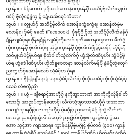
ပၚ်အ္စာဘာတုဲ ဍေံရာန်လိက်လေဝ် နွံကီုရ။
သၟာန် ။ ။ ရံၚ်ကေတ် ပုရိသာဒ်ကောန်ဂကူမန်ပိုဲ အသိၚ်ဗှ်လိက်လၟုဟ်
ဏံဂှ် ဗီုလဵုဍေံနွံကၠုၚ် ဍေံယအ်စှေ်ကီုဟာ?
သွဟ် ။ ။ လၟုဟ်ဂှ် အသိၚ်ဗှ်လိက် အောန်ကွေံကွေံရ၊ အောန်တဴဗွဲမ
လောန်ရ၊ ဒှ်မံၚ် ခေတ် (Facebook)၊ ဗဵုဖုၚ်ဂၠိုၚ်တုဲ အသိၚ်ဗှ်လိက်မန်ဂှ်
ဍိုန်လျမံၚ်ရ။ ၜိုန်ရဍိုန်လျမံၚ်ကီုလေဝ် နကဵုစေတနာအ္စာဘာ မိက်ဂွံ
ကဵုဂကူမန်ပိုဲ ဗှ်လိက်ဂှ်ရ ညံၚ်ဂကူမန်ပိုဲ ဂွံဗှ်လိက်ဂၠိုၚ်ၚ်မာန်ဂှ် ဘိုၚ်ဟီု
ဆဝ်မ္ၚုဟ်မံၚ်ဖိုဟ်ရ။ စိုတ်ဓါတ်သွံလိက်ဂှ် ဟွံအိုတ်ဏီပုဟ်၊ သွံမံၚ်ဖို
ဟ်ရ ဟွံဒေံါဏီပုဟ်၊ ဟိုတ်နူစေတနာ ဆာန်လိက်မန်ပိုဲ နွံမံၚ်တုဲတှေ်
ညးတၞဟ်ဗှ်အောန်လေဝ် သွံမံၚ်ဟ ဂှ်ရ။
သၟာန် ။ ။ ဗီုပြၚ်ချဳဓရာၚ် ပရးသွံမံၚ်လိက်ဂှ် ဗီုလဵုအာမံၚ်၊ ဗီုလဵုသွံမံၚ်ဂှ်
လေဝ် လဴစကဵုညိ?
သွဟ် ။ ။ ယွံ – ချဳဓရာၚ်အာဟီုဂှ် နကဵုအ္စာဘာဏံ အာကဵုကွဳလိုန်ဓါတ်
ဏောၚ်၊ အာဇၟာပ်ကွာန်ဏောၚ်၊ လိက်သွံအ္စာဘာဏံဟီုဂှ် ဒးအာဘာ
လကျာ်သၟးရဂၠိုၚ်၊ လကျာ်ဟီုဂှ် ဗွဲမဂၠိုၚ် ညးဆာန်မံၚ် ရဲသွံလိက်တံ
ဏောၚ်၊ ညးဆဵုရဲသွံလိက်တှေ် ညးပ္တိတ်ကဵုစၞစ ကွာၚ်ၜဲတုဲ ဂ္ဇံအာ
စအာ သုၚ်အာ ကျာအာရ။ ကွာန်မန်ပိုဲဗွဲမဂၠိုၚ် စိုပ်လဝ် (၄၀၀) ကွာန်
ရ။ ကွာန်ဟွံဂွံစိုပ် သှေ်နွံမံၚ် (၂၀၀) ကွာန်ပြၚ်ဏီဂှ် ဟိုတ်နူဒှ်ယဲကိုဝ်