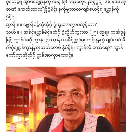
စှ်ဟေၚ်ရ အ္စာဏံဗ္တောန်ကဵု ပေၚ် (၃) ဂိတုတှေ် ညံၚ်ဂွံချူဒး၊ ဗှ်ဒး၊ အ္
စာဏံ ကေတ်တာလျိုၚ်ဂွံမံၚ်၊ နကဵုမူဘာလကျာ်ဟေၚ်ရ ဗ္တောန်ကဵု
ဒၟံၚ်ရ။
သၟာန် ။ ။ ဗ္တောန်မံၚ်တုဲတုဲဂှ် ဂွံကွးဘာတၟာဂလိုၚ်ဟာ?
သွဟ် ။ ။ အခိၚ်ဗ္တောန်မံၚ်တေံဂှ် ဂွံလၟိဟ်ကွးဘာ (၂၅) တၠရ။ ကအ်ဒုန်
မြၚ် ကွာန်ဖဴခပဵု ကွာန် (၃) ကွာန်၊ အခိၚ်က္ညၚ်မ္ဂး တၚ်ရန်တၟံ ချပ်လဝ် မိ
က်ဂွံဗ္တောန်ကွာန်ညးတၞဟ်လေဝ် နွံမံၚ်ရ။ ကွာန်လဵု ကော်ရော? ကွာန်
ကော်ကၠာအိုတ်ဂှ် ဂ္စာန်အာကၠာဏောၚ်။