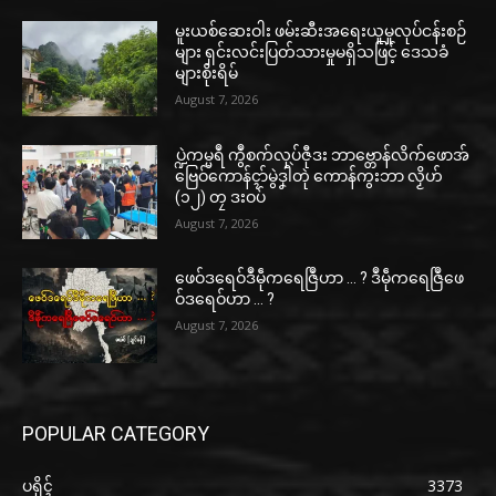
မူးယစ်ဆေးဝါး ဖမ်းဆီးအရေးယူမှုလုပ်ငန်းစဉ်
များ ရှင်းလင်းပြတ်သားမှုမရှိသဖြင့် ဒေသခံ
များစိုးရိမ်
August 7, 2026
ပ္ဍဲကမ္မရဳ ကွဳစက်လုပ်ဇီုဒး ဘာဗ္တောန်လိက်ဖောအ်
ဗြေဝ်ကောန်ၚာ်မွဲဒၞါဲတုဲ ကောန်ကွးဘာ လၟိဟ်
(၁၂) တၠ ဒးဝပ်
August 7, 2026
ဖေဝ်ဒရေဝ်ဒဳမဵုကရေဇြဳဟာ … ? ဒဳမဵုကရေဇြဳဖေ
ဝ်ဒရေဝ်ဟာ … ?
August 7, 2026
POPULAR CATEGORY
ပရိုၚ်
3373