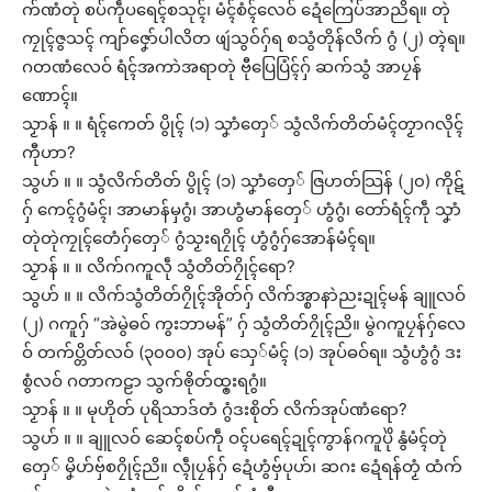
က်ဏံတုဲ စပ်ကဵုပရေၚ်စသုၚ်၊ မံၚ်စံၚ်လေဝ် ဍေံကြေပ်အာညိရ။ တုဲ
ကၠုၚ်ဇွသၚ် ကျာ်ဇၞော်ပါလိတ ဖျဴသွဝ်ဂှ်ရ စသွံတိုန်လိက် ဂွံ (၂) တ္ၚဲရ။
ဂတဏံလေဝ် ရံၚ်အကာဲအရာတုဲ ဗီုပြေပြံၚ်ဂှ် ဆက်သွံ အာပၠန်
ဏောၚ်။
သၟာန် ။ ။ ရံၚ်ကေတ် ပွိုၚ် (၁) သၞာံတှေ် သွံလိက်တိတ်မံၚ်တၟာဂလိုၚ်
ကီုဟာ?
သွဟ် ။ ။ သွံလိက်တိတ် ပွိုၚ် (၁) သၞာံတှေ် ဇြဟတ်သြန် (၂၀) ကိုဋ်
ဂှ် ကေၚ်ဂွံမံၚ်၊ အာမာန်မှဂွံ၊ အာဟွံမာန်တှေ် ဟွံဂွံ၊ တော်ရံၚ်ကဵု သၞာံ
တုဲတုဲကၠုၚ်တေံဂှ်တှေ် ဂွံသၟးရဂၠိုၚ် ဟွံဂွံဂှ်အောန်မံၚ်ရ။
သၟာန် ။ ။ လိက်ဂကူလဵု သွံတိတ်ဂၠိုၚ်ရော?
သွဟ် ။ ။ လိက်သွံတိတ်ဂၠိုၚ်အိုတ်ဂှ် လိက်အ္စာနာဲညးဍုၚ်မန် ချူလဝ်
(၂) ဂကူဂှ် “အဲမွဲဓဝ် ကွးဘာမန်” ဂှ် သွံတိတ်ဂၠိုၚ်ညိ။ မွဲဂကူပၠန်ဂှ်လေ
ဝ် တက်ပ္တိတ်လဝ် (၃၀၀၀) အုပ် သှေ်မံၚ် (၁) အုပ်ဓဝ်ရ။ သွံဟွံဂွံ ဒး
စွံလဝ် ဂတာကဠာ သွက်ၜိုတ်ထ္ၜးရဂွံ။
သၟာန် ။ ။ မုဟိုတ် ပုရိသာဒ်တံ ဂွံဒးစိုတ် လိက်အုပ်ဏံရော?
သွဟ် ။ ။ ချူလဝ် ဆေၚ်စပ်ကဵု ဝၚ်ပရေၚ်ဍုၚ်ကွာန်ဂကူပိုဲ နွံမံၚ်တုဲ
တှေ် မၞိဟ်ဗှ်စဂၠိုၚ်ညိ။ လ္ၚဵုပၠန်ဂှ် ဍေံဟွံဗှ်ပုဟ်၊ ဆဂး ဍေံရန်တၟံ ထံက်