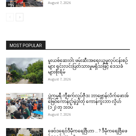
August 7, 2026
ပရိုၚ်
MOST POPULAR
မူးယစ်ဆေးဝါး ဖမ်းဆီးအရေးယူမှုလုပ်ငန်းစဉ်
Related
များ ရှင်းလင်းပြတ်သားမှုမရှိသဖြင့် ဒေသခံ
များစိုးရိမ်
ဌာန်ပရိုၚ်ဗၠးၜးမန်
August 7, 2026
ရုဲစှ်
ပ္ဍဲကမ္မရဳ ကွဳစက်လုပ်ဇီုဒး ဘာဗ္တောန်လိက်ဖောအ်
ဗြေဝ်ကောန်ၚာ်မွဲဒၞါဲတုဲ ကောန်ကွးဘာ လၟိဟ်
ကိစ္စဗ္တောန်လိက်မန် ပ္ဍဲဘာတန်အ
နကဵုလိက်ထံက်ဂလာန်ဂှ် တၠဆေင်
(၁၂) တၠ ဒးဝပ်
ပရိုၚ်လက္ကရဴအိုတ်
လဵုအသဳဂှ် ခက်ခုဲနွံတၟာဂလိုၚ်ရော
တအ် ဟွံသွံကဵုကၠေင်တုဲ တၠက
August 7, 2026
ၚ်ဂး
မၠောန်တဵုလွဳတအ် ဒှ်ခက်ခုဲ
June 16, 2026
April 2, 2026
🏛 လညာတ်ပါ်ပဲါ
ဖေဝ်ဒရေဝ်ဒဳမဵုကရေဇြဳဟာ … ? ဒဳမဵုကရေဇြဳဖေ
In "ပရိုၚ်"
In "ပရိုၚ်"