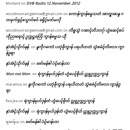
DVB Radio 12.November.2012
Monland
on
ကောန်ကွာန်ဓမ္မသတံ အာထ္ၜးဆန္ဒ ဂ
woodmonraingwmow@gmail.com
on
တမုက်ရုၚ်သၞောဝ်ဓဝ် ခရိုၚ်မတ်မလီု
ကိစ္စသွံ ဂအာၚ်တိဘာဂှ် ဟွံဆေၚ်စပ်
woodmonraingwmow@gmail.com
on
ကဵုညးရောၚ် ဥက္ကဋ္ဌတြေံ ကွာန်ဓမ္မသ ဟီု
နာဲအံၚ်သိုက်နန်
နူကဵုဂကောံ ပတုဲဖဵုကွာန် ပရဟိတတံ သွံစမံၚ်တိဗလး ကွာ
on
န်ဒူရာ
နာဲအံၚ်သိုက်နန်
ဗော်မန်ၜါ ပံၚ်မာန်ဟာ
on
Mon not Mon
ရဲကွာန်မုဟ်ဒုန်တံ ဟွံပေၚ်စိုတ် လ္တူဥက္ကဌကွာန်
on
နူကဵုဂကောံ ပတုဲဖဵုကွာန် ပရဟိတတံ သွံစမံၚ်တိဗလး ကွာန်ဒူ
maramou
on
ရာ
ရဲကွာန်မုဟ်ဒုန်တံ ဟွံပေၚ်စိုတ် လ္တူဥက္ကဌကွာန်
Rea Jea
on
နာဲအံၚ်သိုက်နန်
ရဲကွာန်မုဟ်ဒုန်တံ ဟွံပေၚ်စိုတ် လ္တူဥက္ကဌကွာန်
on
ဗော်မန်ၜါ ပံၚ်မာန်ဟာ
ရာမာန်ယ
on