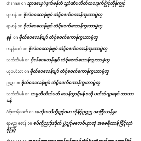
သၟာဒယှေ်ဒွက်မန်တံ သၞာံဏံပတိတ်ကဝးဒွက်ဂၠိုၚ်တိုန်ကၠုၚ်
channai
on
ဗိုလ်ဝေလေန်ဖျဝ် တံၚ်ဓဇက်ကောန်ကွးဘာမွဲတၠ
ရာမာန်
on
ဗိုလ်ဝေလေန်ဖျဝ် တံၚ်ဓဇက်ကောန်ကွးဘာမွဲတၠ
ရာမာန်
on
နန်
ဗိုလ်ဝေလေန်ဖျဝ် တံၚ်ဓဇက်ကောန်ကွးဘာမွဲတၠ
on
ဗိုလ်ဝေလေန်ဖျဝ် တံၚ်ဓဇက်ကောန်ကွးဘာမွဲတၠ
ကနန်ထဝ်
on
ဗိုလ်ဝေလေန်ဖျဝ် တံၚ်ဓဇက်ကောန်ကွးဘာမွဲတၠ
သက်သီမန်
on
ဗိုလ်ဝေလေန်ဖျဝ် တံၚ်ဓဇက်ကောန်ကွးဘာမွဲတၠ
ယုဝဟံသာ
on
ဗိုလ်ဝေလေန်ဖျဝ် တံၚ်ဓဇက်ကောန်ကွးဘာမွဲတၠ
ဥက္ကာ
on
ကမ္မတဳလိက်ပတ် ယေန်သၞာၚ်မန် ဗဟဵု ပတိတ်ဂျာနေဝ် ဘာသာ
သက်သီမန်
on
မန်
အလဵုအသဳတၟိဍုၚ်ဗမာ တိုန်ဒှ်ဥက္ကဌ အာဇြဳယာန်မ္ဂး
ဂံၚ်ဆာန်ခေတ်
on
စပ်ကဵုညးဒှ်ဒဒိုက် ပ္ဋဲဍုၚ်မလေဝ်ယှာတုဲ အမေရိကာန် ပြံၚ်လှာဲ
ရာမည စောန်
on
ဗီုပြၚ်
အရေဝ်ဘာသာကောန်ဍုၚ်အရၚ်ညံၚ်ဂွံကၠေံကၠက်အာ ကၠောန်ဒၟံၚ်