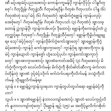
ဏီ မၚ်ပရးမံၚ်ပညာဏောၚ်၊ ကောန်ဂကူမန်ပိုဲ ကွာန်လဵုဒှ်ဒှ်၊ ပဲါနူဂိတု
ဇှေ်၊ ဂိတုဒ္ဂိုန်၊ ဂိတုခ္ဍဲသဳ၊ ဂိတုဖဝ်ရဂိုန်၊ ဂိတုစဲ၊ ဂိတုပသာ်၊ ပဲါနူ (၆)
ဂိတုဏံတုဲ သှေ်မံၚ် (၆) ဂိတုတေံဂှ် အ္စာမိက်ဂွံဗ္တောန် ကွာန်ပလုၚ်၊
အေဇှ်တှေ် ဂိတုဖဝ်ရဂိုန်၊ ဂိတုစဲ၊ ဂိတုပသာ် (၃) ဂိတုဏံဂှ် အ္စာဒးဗ္
တောန် ပ္ဍဲကွာန်ပိုဲ၊ ကွာန်ကအ်ပလှ်၊ ဒဵုထောၚ်၊ ဗ္တောန်ကဵုကောန်ၚာ်တံ ဥ
တုက္ညၚ်ရ။ ဂိတုဇှေ်၊ ဂိတုဒ္ဂိုန်၊ ဂိတုခ္ဍဲသဳဂှ်တှေ် ဗ္တောန်ကဵုမၞိဟ်ဗျုဗျု
ရ။ သှေ်မံၚ်ဂှ်တှေ် ကွာန်လဵုမိက်ဂွံကော်အ္စာတှေ် အ္စာဗ္တောန်ကဵုဂွံ
မံၚ်ဏောၚ်၊ ကွာန်ဂှ် ကော်အ္စာကၠာတှေ် ကွာန်ဂှ်ရ အ္စာအာကဵုကၠာ၊ ရုဲ
မံၚ် ကွာန်ဍောတ် ကွာန်ဇၞော် ဟွံသေၚ်ပုဟ်၊ ကွာန်ကော်အ္စာကၠာဂှ်
တှေ် အ္စာအာကၠာဏောၚ်၊ အ္စာဏံကေတ်အခိၚ် (၃) ဂိတုဏောၚ်၊ မိ
က်ဂွံကဵုဂကူတံ လေပ်လိက်မန်၊ မိက်ဂွံကဵု စိုတ်ဓါတ်ဆီဂကူ မံက်ဂတ
ဝ်တိုန်တုဲ အ္စာဏံ ဒုၚ်မံၚ်ဒဒိုက် ဗက်ပံက်ပရးကဵုလိက်မန် ဒးသွံကဵုလိ
က်မန် သီုချူလိက်မန်ရ။
သၟာန် ။ ။ ဗ္တောန်ပ္ဍဲကွာန်သၟးရဟာ ကွာန်တၞဟ်တၞဟ်ရော ဗ္တောန်မံၚ်ကီု
ဟာ?
သွဟ် ။ ။ အ္စာဏံဗ္တောန်ဂှ် နဲဘာလကျာ်ဏောၚ်၊ အ္စာတံ လေပ်ကၠုၚ်လိ
က် နူဘာလကျာ်တုဲတှေ် ပိုဲဗ္တောန် ဗျဉ် (၃၅) မ၊ အတိုၚ်မူလိက်ဂစိုတ်