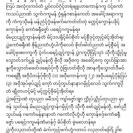
ကြပ် အလုံဂၠးကဝ်တံ ပ္တဝ်လဝ်ဂၠံၚ်တရဴဗျူဟာကောန်ဂကူ ပံၚ်ကောံ
ကသပ်ညာဏ် သွက်ဂကူမန် ဂွံရုန်ဂစာန်ကေတ် အခေါၚ်အရာဂကူ
ကဵု ကံကုသဵုမန် မန်ညံၚ်ဂွံဖန်ဖက်ကေတ်တ်တုဲ က္လေၚ်ကၟောန်ပခိုၚ်
ကၠောန်ဗဒှ် ကောံဓရီုဇၞော် ပရေၚ်ဂကူမန်ရ။
မိမညးဍုၚ်ကွာန်မန်တံ မိၚ်ဒးပရိုၚ်မိပ်စိုတ် မၚ်စၟဳဒုၚ်တၠုၚ်မံၚ်အိုတ်ရ၊
ပ္ဍဲကောံဓရီုဏံ ၜိုန်ညးတံဟွံပါကီုလေဝ် စိုတ်ဓါတ်ညးတံ မၚ်စၟဳမံၚ် အ
ခေါၚ်ဗၠးၜးဂကူကဵု ပ္ၚံက်ပရေၚ်ဍုၚ်ကွာန် ပ္ဍဲဂကူပိုဲပြံၚ်သၠာဲ သီုကဵုသ္ဇိုၚ်မူ
သၞောတ်ဒက်ပ္တန် ဍုၚ်မန်တၟိ ဗီုလဵု အဝဵုဇကု အခေါၚ်ဇကု တၞဟ်ခြာအာ
နူကဵုသၞောတ်ဖေတ်ဒရေဝ်ဂှ်ကီု ဂွံဇြဟတ်ဗီုလဵု အာနကဵုသၞောတ်ဒဳမဝ်
ကရေဇြဳ အဝဵုပိတန်ဂှ်ဗီုလဵု (၁) အဝဵုကောန်ဂကူ (၂) အဝဵုပရေၚ်ပိုန်ဒြပ်
(၃) အဝဵုအုပ်ဓုပ်ဍုၚ် ကေုာံ တၚ်တၞဟ်နာနာဂမၠိုၚ်လေဝ် သွက်ဂကူပိုဲ
တံ ဗျဵုတဟၚ်မံၚ် မၚ်က္လၚ်ဗဵုမံၚ်အိုတ်ရ။
ပ္ဍဲအကြာဏံ တၠပညာ ခမဳသၚ် ကျာ်ဇၞော်အ္စာ က္ဍိုပ်သ္ကိုပ်တၠပညာ မှာ
ဇန် သၟတ်မန် မိမညးဍုၚ်ကွာန်ဂမၠိုၚ်ကီု သီုကဵု ဗော်ဍုၚ်မန်တၟိ, ဗော်ညဳ
သၟဟ်မန် ဂကောံမန်နာနာတံ ဂကောံလဵုဟွံဟီု ကၠောန်ဗဒှ်ကောံဓရီု
ဇၞော် ပရေၚ်ဂကူမန်ဏံမာန်ဂှ် မိပ်စိုတ် ဗွဲမလောန်ရ။
ပ္ဍဲကဵုလညာတ်တၟိဏံ မံက်ကၠုၚ်ဗက်ဟွံဂတာပ် လညာတ်တြေံ ဒၞါဲစ