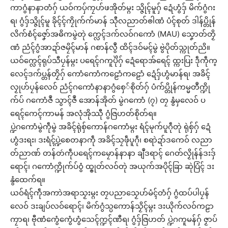
ကာဂွံနာနာတံဂှ် ယဝ်ကပှ်ကၠဟ်ဖအိုတ်မ္ဂး သ္ဇိုၚ်မူဂှ် ဍေံဟွံဒှ် မိက်ဂွံဂး
ရ၊ ဂွံဒှ်သ္ဇိုၚ်မူ ခိုၚ်ၚ်ကၠိုက်က်မာန် သီုလညာတ်ၜါဏံ ပံၚ်စုတ် ဒါန်ပ္တိုန်
လိက်စံၚ်ဇၞော်အဓိကမွဲတုဲ က္လေၚ်ဒက်လဝ်ဂကောံ (MAU) သၞောတ်တၟိ
ဏံ ညံၚ်ဂွံအာဍာ်ဇမၠိၚ်မာန် ဂစာန်လွဳ ထိၚ်ဒဝ်မၚ်မွဲ ဗွဲပိုတ်သ္ကုတ်ညိ။
ယဝ်က္လေၚ်ရုပ်သီပၠန်မ္ဂး ပရေၚ်ဂကူပိုဲဂှ် ဍေံရောအ်ရေၚ် ထ္ကးပြး ဒဵုကဵုက္
လေၚ်ဒက်ပ္တန်တၟိဂှ် ကောံကောံကဠောံကဠောံ ဍေံဒှ်ဟွံမာန်ရ၊ အခိၚ်
လၟုဟ်ပၠန်လေဝ် ညံၚ်ဂကောံနာနာဂွံစှေ်စိုတ်ဂှ် ပံက်ပ္တိုန်ကမ္မတဳက္ဍို
က်ပ် ဂကောံဇဳ သွာၚ်ဇဳ အောန်အိုတ် မွဲဂကောံ (၇) တၠ နွံမှလေဝ် ပ
ရေၚ်ကေၚ်ကာမန် အလုံအိုဿီု ဂွံဇြဟတ်စိုတ်ရ။
ပ္ဍဲဂကောံမွဲကဵုမွဲ အခိၚ်ရုဲစှ်ကောန်ဂကောံမ္ဂး ရံၚ်မုက်ပူဂဵုတုဲ ရုဲစှ်ဂှ် ဍေံ
ဟွံဒးရး၊ ဒးရံၚ်ပ္ဍဲစေတနာကဵု အခိၚ်သၠဖဵုပူဂဵု၊ စရာဲဍာ်ဒကေဝ် လညာ
တ်ညာဏ် တန်တဴကဵုပရေၚ်ကမၠောန်နာနာ ချဳဒရာၚ် ဂေတ်လၟိုန်န်ဒးဒှ်
ရောၚ်၊ ဂကောံက္ဍိုက်ပ်ဝွံ ထ္ၜုတ်လဝ်တုဲ အယုက်အပိုၚ်ခြာ ဆုဲပြံၚ် ဒး
နွံထေက်ရ။
ယဝ်ရံၚ်ကဵုအကာဲအရာသၟးမ္ဂး တၠပညာသၟေဟ်မံၚ်တံဂှ် ဂွံထပ်ပါပၠန်
လေဝ် ဒးချပ်လဝ်ရောၚ်၊ မိက်ဂွံသ္ပကောန်သၟိၚ်မ္ဂး ဒးယိုက်လဝ်ကဠာ
ကၠာရ၊ ဗီုဏံကွေံကွေံဟွံသေၚ်က္ဍၚ်ဏီရ၊ ဂွံဒှ်ဇြဟတ် ပ္ဍဲဂကူမန်ဂှ် ဇၟာပ်