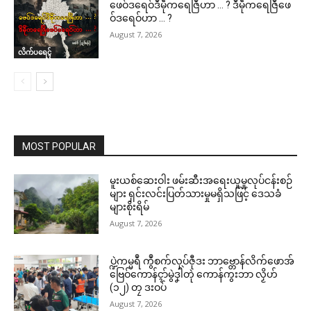
ဖေဝ်ဒရေဝ်ဒဳမဵုကရေဇြဳဟာ … ? ဒဳမဵုကရေဇြဳဖေ
ဝ်ဒရေဝ်ဟာ … ?
August 7, 2026
လိက်ပရေၚ်
MOST POPULAR
မူးယစ်ဆေးဝါး ဖမ်းဆီးအရေးယူမှုလုပ်ငန်းစဉ်
များ ရှင်းလင်းပြတ်သားမှုမရှိသဖြင့် ဒေသခံ
များစိုးရိမ်
August 7, 2026
ပ္ဍဲကမ္မရဳ ကွဳစက်လုပ်ဇီုဒး ဘာဗ္တောန်လိက်ဖောအ်
ဗြေဝ်ကောန်ၚာ်မွဲဒၞါဲတုဲ ကောန်ကွးဘာ လၟိဟ်
(၁၂) တၠ ဒးဝပ်
August 7, 2026