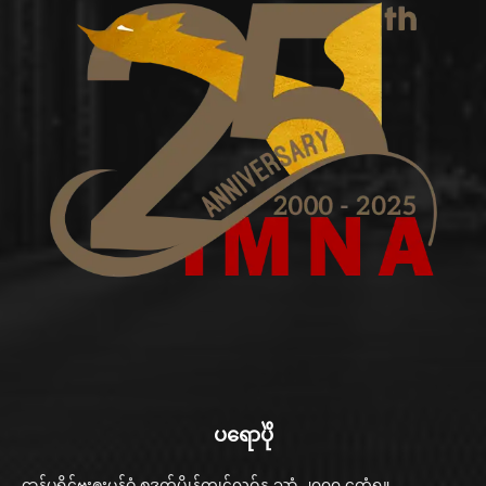
ပရောပိုဲ
ဌာန်ပရိုၚ်ဗၠးၜးမန်ဝွံ စဒက်ပ္တိုန်ကၠုၚ်လဝ်နူ သၞာံ ၂၀၀၀ တေံရ။