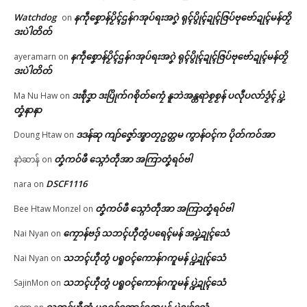
Watchdog
နကဵုစၞောန်ပၟိၚ်ဌန်ဂအုပ်ရးအဂၞဲ ရုၚ်ပွိုၚ်ဍုၚ်ဇြပ်ဗုဗော်ဍုၚ်မန်တၟိ
on
ဒးပဲါတိတ်
နကဵုစၞောန်ပၟိၚ်ဌန်ဂအုပ်ရးအဂၞဲ ရုၚ်ပွိုၚ်ဍုၚ်ဇြပ်ဗုဗော်ဍုၚ်မန်တၟိ
ayeramarn
on
ဒးပဲါတိတ်
ဒးစဵုဒၞာ ဒးပြိုက်ဂစိုတ်ကၠေံ နူဘဲအန္တရာဲစၟစၟန် ပလီုပလာ်ဒၟံၚ် ပ္ဍဲ
Ma Nu Haw
on
တၞံနာနာ
ဒဒန်ဆု ကျာ်ဇၞော်အ္စာတၠဥတ္တမ ကွာန်ဝၚ်က ပိုတ်ကဝ်အာ
Doung Htaw
on
တၞံကဝ်ဖီ သ္ဂောံတဵုအာ အကြာတၞံရဝ်ဗါ
နာဲဆာန်
on
DSCF1116
nara
on
တၞံကဝ်ဖီ သ္ဂောံတဵုအာ အကြာတၞံရဝ်ဗါ
Bee Htaw Monzel
on
ကၠောန်ဗဒှ် သဘၚ်ဟီုတွံပရေၚ်မန် အပ္ဍဲဍုၚ်သေံ
Nai Nyan
on
သဘၚ်ဟီုတွံ ပရူဝၚ်ကောန်ဂကူမန် ပ္ဍဲဍုၚ်သေံ
Nai Nyan
on
သဘၚ်ဟီုတွံ ပရူဝၚ်ကောန်ဂကူမန် ပ္ဍဲဍုၚ်သေံ
SajinMon
on
သဘၚ်ဟီုတွံ ပရူဝၚ်ကောန်ဂကူမန် ပ္ဍဲဍုၚ်သေံ