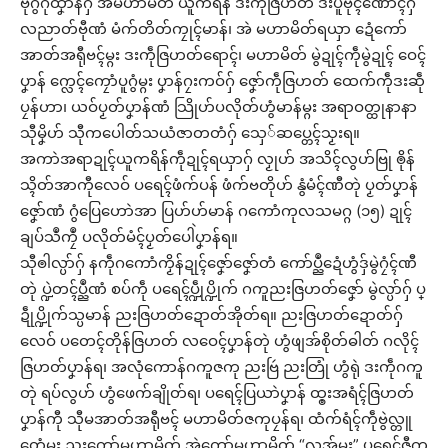
ဗီုဂွံဂဵုထၞာန်ဂှ် အဲမဟာမိတ် ယူကရိန် ဒးကဵုဇြဟတ် ဒးပူဗိုၚ်ဏောၚ်ဂှ်
လညာတ်ဗီုဏံ မံက်တိတ်ကၠုၚ်မာန်၊ အဲ မဟာမိတ်ရယှာ ဍေံကော်
အာတ်အရီုဗၚ်မ္ဂး ဒးကဵုဇြဟတ်ရောၚ်၊ မဟာမိတ် မွဲဍုၚ်ကဵုမွဲဍုၚ် ဝေၚ်
ပၞာန် က္လေၚ်ကၠောံပူဂွံမ္ဂး ပၞာန်ဂၠးကဝ်ဂှ် ဇၞော်ကဵုဇြဟတ် ထေက်ကဵုဒးဆဵု
ပၠန်ဟာ၊ ယဝ်ပၟတ်ပၞာန်ဏံ သြိုဟ်ပလိုတ်ဟွံမာန်မ္ဂး အရာဝတ္ထုနာနာ
သီုမၞိဟ် သီုကပေါတ်သယံဇာတတံဂှ် သှေ်ဆပ္တေၚ်သၟးရ။
အကာဲအရာဍုၚ်ယူကရိန်ကဵုဍုၚ်ရယှာဂှ် လၟုဟ် အသိၚ်လွဟ်ဗြု ၜိုန်
သ္ၚိတ်အာကီုလေဝ် ပရေၚ်ဖံက်ပန် ဖံက်ဗတိုဟ် နွံမံၚ်ဏီတုဲ ပၟတ်ပၞာန်
ဇၞော်ဏံ ဂွံပြေဟောဲအာ ပြဟ်ဟ်မာန် ဂကောံကုလသမဂ္ဂ (၁၅) ဍုၚ်
ချပ်သဳကၠဳ ပလိုတ်မံၚ်ပၟတ်ပေါဲပၞာန်ရ။
သီုၜါလ္ပာ်ဂှ် နကဵုဂကောံကၟိန်ဍုၚ်ဇၞော်ဇၞော်တံ ကော်ပ္ညဳဍေံဟွံဒှ်မွဲဂၠံၚ်ဏီ
တုဲ ပ္ဍဲတၚ်ပ္ညဳဏံ စပ်ကဵု ပရေၚ်ပ္ဍဵုပ္ဍိုက် ဂကူညးဇြဟတ်ဇၞော် မွဲလ္ပာ်ဂှ် ပ္
ဍဵုပ္ဍိုက်သ္ပမာန် ညးဇြဟတ်ဍောတ်အိုတ်ရ။ ညးဇြဟတ်ဍောတ်ဂှ်
လေဝ် ပတေၚ်တိုန်ဇြဟတ် လဝေၚ်ပၞာန်တုဲ ဟွံဖျအ်စိုတ်ဓါတ် ဂလိုၚ်
ဇြဟတ်ပၞာန်ရ၊ အလုံကောန်ဂကူဇကု ညးဗြဴ ညးတြုံ ဟွံရုဲ ဒးကဵုဂကူ
တုဲ ရပ်လွဟ် ဟွံဖေက်ချိုတ်ရ၊ ပရေၚ်ပြယာဲပၞာန် ထ္ၜးအရံၚ်ဇြဟတ်
ပၞာန်ကီု သီုမအာတ်အရီုဗၚ် မဟာမိတ်ဇကုပၠန်ရ၊ ထံက်ရံၚ်ကဵုဗွဲလ္တူ
တေံမ္ဂး ညးကော်မဟာမိတ် အဲကော်မဟာမိတ် “လအ်မ္ဂး” ပရေၚ်ဇီုက