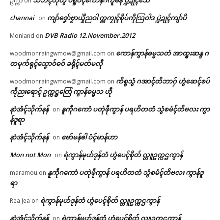
ဥက္ကာ
on
channai
ကျာ်ဇၞော်ဗၟာယှိုဲညဝါ က္ညကၠုၚ်စိုပ်ကဵုသြဝါဒ ပ္ဍဲဍုၚ်ကျာ်ပိ
on
DVB Radio 12.November.2012
Monland
on
ကောန်ကွာန်ဓမ္မသတံ အာထ္ၜးဆန္ဒ ဂ
woodmonraingwmow@gmail.com
on
တမုက်ရုၚ်သၞောဝ်ဓဝ် ခရိုၚ်မတ်မလီု
ကိစ္စသွံ ဂအာၚ်တိဘာဂှ် ဟွံဆေၚ်စပ်
woodmonraingwmow@gmail.com
on
ကဵုညးရောၚ် ဥက္ကဋ္ဌတြေံ ကွာန်ဓမ္မသ ဟီု
နာဲအံၚ်သိုက်နန်
နူကဵုဂကောံ ပတုဲဖဵုကွာန် ပရဟိတတံ သွံစမံၚ်တိဗလး ကွာ
on
န်ဒူရာ
နာဲအံၚ်သိုက်နန်
ဗော်မန်ၜါ ပံၚ်မာန်ဟာ
on
Mon not Mon
ရဲကွာန်မုဟ်ဒုန်တံ ဟွံပေၚ်စိုတ် လ္တူဥက္ကဌကွာန်
on
နူကဵုဂကောံ ပတုဲဖဵုကွာန် ပရဟိတတံ သွံစမံၚ်တိဗလး ကွာန်ဒူ
maramou
on
ရာ
ရဲကွာန်မုဟ်ဒုန်တံ ဟွံပေၚ်စိုတ် လ္တူဥက္ကဌကွာန်
Rea Jea
on
နာဲအံၚ်သိုက်နန်
ရဲကွာန်မုဟ်ဒုန်တံ ဟွံပေၚ်စိုတ် လ္တူဥက္ကဌကွာန်
on