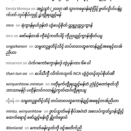
ကၟောန်ပခိုၚ်ပ္တိုန် ဂၠံၚ်တရဴပရေၚ်ဂ
© ဌာန်ပရိုၚ်ဗၠးၜးမန်
ကူမန်ညိ
အပ္ဍဲသၞာံ (၂၀၁၇) ဏံ သၟာကမၠောန်ဆုဲပြံၚ် ဗၞတ်လၟိဟ်ပန်ဠ
Eenda Monnya
on
May 4, 2026
က်ဘာ် လုပ်စိုပ်ကၠုၚ် ပ္ဍဲတွဵုရးဍုၚ်မန်
In "လိက်ပရေၚ်"
mro
ရဲကွာန်မုဟ်ဒုန်တံ ဟွံပေၚ်စိုတ် လ္တူဥက္ကဌကွာန်
on
ဗော်မန်တအ် ကဵုမံၚ်ကတိပါၚ် ကဵုညးဍုၚ်ကွာန်အိုတ်ယျ
mro
on
ongsikenon
သမ္မတဥူတိၚ်သိၚ် တပ်တးလတူကောန်ဍုၚ်အရေၚ်တအ်
on
ညိဟာ
ပံက်ဂကောံကၠောန်ဗဒှ် တ္ၚဲပၠန်ဂတး ၆၈ ဝါ
minarnon
on
than tun oo
ပေါဲသဳကၠဳ လိက်ကသုက် NCA ဟွံဂွံတၚ်တုပ်စိုတ်ဏီ
on
winyanhtow.mintun
ဂတဵုမုက်တွဵုရးဍုၚ်မန်တံ ညံၚ်ဂွံတောဲစုတ်သီု
on
ဘာသာမန်ဂှ် ပတိုန်လဝ်ဂလာန်ပ္ဍဲကၠတ်ထဝ်တွဵုရးယျ
သမ္မတဥူတိၚ်သိၚ် တပ်တးလတူကောန်ဍုၚ်အရေၚ်တအ်ညိဟာ
လွီမန်
on
mintu. winyanhtow
ဇၟာပ်သၟတ်မန် စိုပ်အဝဲတံ ဒးလေပ်ကွတ်ပၞာန်သ္ဇိုၚ်
on
ထေက်ရောၚ် ဗော်ဍုၚ်မန်တၟိ ဖ္တိုက်ဖၟောဝ်
Monland
ကေတ်ခန်လ္ၚတ်ကဵု ၀ၚ်အတိက်ညိ
on