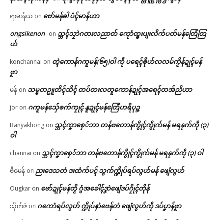
ဗော်မန်ၜါ ပံၚ်မာန်ဟာ
ရာမာန်ယ
on
ongsikenon
သ္ဘၚ်သၠာဲဂတးလညာတ် ကေုာံထ္ၜးပျးလိက်ပတ်မန်တြေံတြ
on
ဟ်
တ္ၚဲကောန်ဂကူမန်(၆၅)ဝါ ကဵု ပရေၚ်ၜိုဟ်လလမ်ကၟိန်ဍုၚ်မန်
konchannai
on
ဗၟာ
သမ္မတဥူတိၚ်သိၚ် တပ်တးလတူကောန်ဍုၚ်အရေၚ်တအ်ညိဟာ
မန်
on
ဂကူမန်​သှ်ေၜက်ကၠုၚ် နူဍုၚ်မန်တြေံဟရိပုဉ္ဇ
jor
on
သ္ဘၚ်ကၞာစှေ်ဘာ တန်ဗတောန်ကွိုၚ်ကွိုက်မန် မရနုက်ကဵု (၃)
Banyakhong
on
ဝါ
သ္ဘၚ်ကၞာစှေ်ဘာ တန်ဗတောန်ကွိုၚ်ကွိုက်မန် မရနုက်ကဵု (၃) ဝါ
channai
on
ညးဒေသတံ ဒးထံက်ပၚ် သွက်က္ဍိုပ်ရပ်လွဟ်မန် ဖျေံလွဟ်
ဗီဇမန်
on
ဗော်ဍုၚ်မန်တၟိ ဂွံအခေါၚ်ဒၞာဲဖျေံဒပ်ဂၠိုၚ်တိုန်
Ougkar
on
ဂကောံရပ်လွဟ် က္ဍိုပ်နာဲဗေန်တံ ဖျေံလွဟ်ကဵု ဒပ်ပၞာန်ဗၟာ
သိုက်ဇံ
on