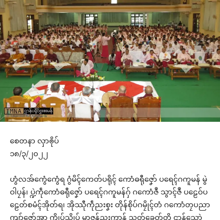
စေတနာ လှာၜိုပ်
၁၈/၃/၂၀၂၂
ဟွံလအ်ကွေံကွေံရ ဂွံမိၚ်ကေတ်ပရိုၚ် ကောံဓရီုဇၞော် ပရေၚ်ဂကူမန် မွဲ
ဝါပၠန်၊ ပ္ဍဲကဵုကောံဓရီုဇၞော် ပရေၚ်ဂကူမန်ဂှ် ဂကောံဇဳ သွာၚ်ဇဳ ပဠေဝ်ပ
ဠေတ်စမံၚ်အိုတ်ရ၊ အိုဿီုကဵုညးစၞး တိုန်စိုပ်ဂမၠိုၚ်တံ ဂကောံတၠပညာ
ကျာ်ဇၞော်အ္စာ က္ဍိုပ်သ္ကိုပ် မှာဇန်ညးကွာန် သၟတ်ခေတ်တၟိ ဌာန်သ္ၚောဲ