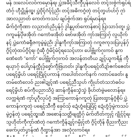
မန် ဒးလေပ်လဝ်ကမၠောန်ရ၊ ပ္ဍဲအခိၚ်သဳကၠဳပၠန်လေဝ် တၚ်ဒးဗၟံက်ရုပ်ရဴ
တံဂှ် ဟီုပ္တိုန်ထ္ၜး ပ္ဍဲဝိုၚ်ဂံၚ်ၚ်ညိ၊ တၚ်အဓိကဂွံတုဲ တၚ်တၞဟ်ဟ်ဂှ် ဂၠာဲ
အာလညာတ် ကေတ်ကသပ် ချပ်ဗၟံက်အာ ရုပ်ရဴမာန်ရ။
မိက်ဂွံကဵုဏာ လညာတ်ညိပၠန်ဂှ် ဒၟါနူပၟတ်ကောန်စာၚ် ပြာသာဒ်တူ၊ ပ္ဍဲ
ဂကူမန်ပိုဲဖအိုတ် ဂကောံဖအိုတ် ဗော်ဖအိုတ် ကၠာ်အကြာဂှ် လ္ပယိုက်
နၚ် ပ္ဍဲကောံဓရီုဇကုမွဲမွဲညိ၊ ဒၟါနူကဵုကၠာ်အကြာတုဲ ဂကူဇကုဒးပြးပၠန်ဂှ်
ဂွိၚ်တုဲထပ်ဂွိၚ်ရ၊ ဂွံဆဵု ဂွံမိၚ်မံၚ်ရသေၚ်ဟာ၊ ပေါဲဗ္တိုက်ဂၠးကဝ် နူက
ဏေံတေံ “ကော်” ပေါဲဗ္တိုက်ဂၠးကဝ် အလန်တတိယ ဍုၚ်ယူကရိန် ကဵု
ရယှာဂှ် ပေါဲပၞာန်က္တဵုဒှ်ဇၞော်ကဵုဇြဟတ်၊ ဒၟါနူကဵုပရေၚ်တိဍာ်ၜက်ၜေတ်၊
ပရေၚ်မၞိဟ် ပရေၚ်ပြိုၚ်ပကာန် ကပေါတ်လက်နက် ဂတာပ်ခေတ်၊ နူ
တမ်တေံလေဝ် ညးၜါဍုၚ်ဏံ ပရေၚ်ညဳသၟဟ် ကၠိုဟ်တဴသဘဴဓဝ်ပ
ရေၚ်မၞိဟ် စပ်ကဵုပညာသိပ္ပံ ဆာန်ကၟိန်သၞေံသၞဴ ခိုဟ်တဴဗွဲမလောန်ရ။
လက္ကရဴဏံ ကၠာ်ပူဂဵုလုပ်ဂွံ အကြာကောန်ဂကူတုဲ ပြးဇးထၞာန်ဂွံစိုပ် ပ္ဍဲ
ကောန်ဂကူတုဲ ပရေၚ်သဳကၠဳ ခၠေဝ်သှ် ဍေံဟွံပြေပြံၚ် ဍေံဟွံဒှ်မွဲကသပ်
မွဲဂၞန်တုဲ ပရေၚ်ထ္ၜးဆီ အစောန်သတ္တိဗျတ္တိဂှ် မံက်တိတ်ကၠုၚ် ဂျိုၚ်ၚ်ရ၊
သ္ပဟိုတ်ကဵုကၠာ်ဏံတုဲ ဂကောံကၟိန်ဍုၚ်ဂမၠိုၚ်တံ ဂွိၚ်တိုန် ဗီုညးကဵုညး
ဖေက်ပၟတ်ပၞာန်ဏံ ဂဵုထၞာန်အာ အလုံဂၠးကဝ်ရ။