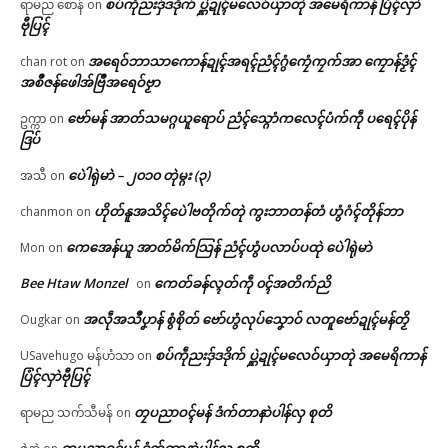
စပ်ကဵုညးဒှ်ဒဒိုက် ပ္ဋဲဍုၚ်မလေဝ်ယှာတုဲ အမေရိကာန် ပြံၚ်လှာဲ
ရာမည စောန်
on
ဗီုပြၚ်
အရေဝ်ဘာသာကောန်ဍုၚ်အရၚ်ညံၚ်ဂွံကၠေံကၠက်အာ ကၠောန်ဒၟံၚ်
chan rot
on
အစဳဇန်ဖေါအ်ဗြဳအရေဝ်ဗၟာ
ဗော်မန် အာတ်သမဂ္ဂယူရောပ် ညံၚ်သ္ဂောံကလေၚ်ပံက်ကဵု ပရေၚ်ပိုန်
ဥက္ကာ
on
ဒြပ်
ပေဲါရုဲမာဲ – ၂၀၁၀ တုဲမ္ဂး (၃)
အသီ
on
ဟိုတ်နူအသိၚ်ပေဲါဗတိုက်တုဲ ကွးဘာတန်တံ ဟွံဂံၚ်တိုန်ဘာ
chanmon
on
ကေအေန်ယူ အာတ်မိက်သြန် ညံၚ်ဟွံပလာပ်ပထုဲ ပေဲါရုဲမာဲ
Mon
on
Bee Htaw Monzel
ကေတ်ခန်လ္ၚတ်ကဵု ၀ၚ်အတိက်ညိ
on
အလဵုအသဳပၞာန် စွံစိုတ် ဗော်ဟွံလုပ်သၞောဝ် လတူဗော်ဍုၚ်မန်တၟိ
Ougkar
on
စပ်ကဵုညးဒှ်ဒဒိုက် ပ္ဋဲဍုၚ်မလေဝ်ယှာတုဲ အမေရိကာန်
USavehugo မန်ဟံသာ
on
ပြံၚ်လှာဲဗီုပြၚ်
တၠပညာဝၚ်မန် ဒံက်တာနာဲပါန်လှ စုတိ
ရာမည သက်သီမန်
on
တၠပညာဝၚ်မန် ဒံက်တာနာဲပါန်လှ စုတိ