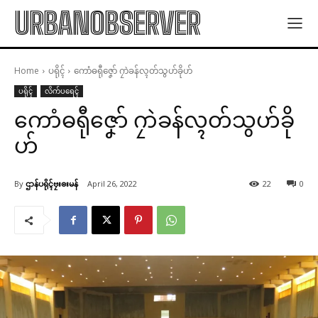
URBANOBSERVER
Home
ပရိုၚ်
ကောံဓရီုဇၞော် ဂၠာဲခန်လ္ၚတ်သွဟ်ခိုဟ်
ပရိုၚ်
လိက်ပရေၚ်
ကောံဓရီုဇၞော် ဂၠာဲခန်လ္ၚတ်သွဟ်ခို
ဟ်
By
ဌာန်ပရိုၚ်ဗၠးၜးမန်
April 26, 2022
22
0