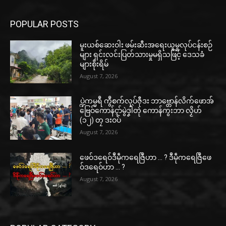
POPULAR POSTS
မူးယစ်ဆေးဝါး ဖမ်းဆီးအရေးယူမှုလုပ်ငန်းစဉ်
များ ရှင်းလင်းပြတ်သားမှုမရှိသဖြင့် ဒေသခံ
များစိုးရိမ်
August 7, 2026
ပ္ဍဲကမ္မရဳ ကွဳစက်လုပ်ဇီုဒး ဘာဗ္တောန်လိက်ဖောအ်
ဗြေဝ်ကောန်ၚာ်မွဲဒၞါဲတုဲ ကောန်ကွးဘာ လၟိဟ်
(၁၂) တၠ ဒးဝပ်
August 7, 2026
ဖေဝ်ဒရေဝ်ဒဳမဵုကရေဇြဳဟာ … ? ဒဳမဵုကရေဇြဳဖေ
ဝ်ဒရေဝ်ဟာ … ?
August 7, 2026