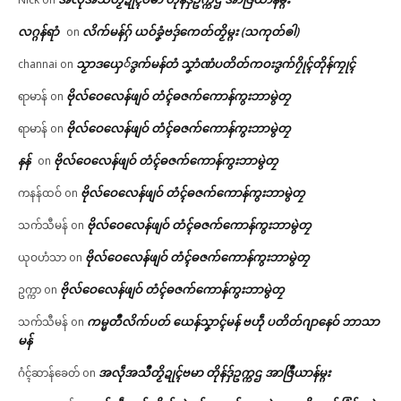
လဂ္ဂန်ရာံ
လိက်မန်ဂှ် ယဝ်ခၞံဗဒှ်ကေတ်တၟိမ္ဂး (သကုတ်ၜါ)
on
သၟာဒယှေ်ဒွက်မန်တံ သၞာံဏံပတိတ်ကဝးဒွက်ဂၠိုၚ်တိုန်ကၠုၚ်
channai
on
ဗိုလ်ဝေလေန်ဖျဝ် တံၚ်ဓဇက်ကောန်ကွးဘာမွဲတၠ
ရာမာန်
on
ဗိုလ်ဝေလေန်ဖျဝ် တံၚ်ဓဇက်ကောန်ကွးဘာမွဲတၠ
ရာမာန်
on
နန်
ဗိုလ်ဝေလေန်ဖျဝ် တံၚ်ဓဇက်ကောန်ကွးဘာမွဲတၠ
on
ဗိုလ်ဝေလေန်ဖျဝ် တံၚ်ဓဇက်ကောန်ကွးဘာမွဲတၠ
ကနန်ထဝ်
on
ဗိုလ်ဝေလေန်ဖျဝ် တံၚ်ဓဇက်ကောန်ကွးဘာမွဲတၠ
သက်သီမန်
on
ဗိုလ်ဝေလေန်ဖျဝ် တံၚ်ဓဇက်ကောန်ကွးဘာမွဲတၠ
ယုဝဟံသာ
on
ဗိုလ်ဝေလေန်ဖျဝ် တံၚ်ဓဇက်ကောန်ကွးဘာမွဲတၠ
ဥက္ကာ
on
ကမ္မတဳလိက်ပတ် ယေန်သၞာၚ်မန် ဗဟဵု ပတိတ်ဂျာနေဝ် ဘာသာ
သက်သီမန်
on
မန်
အလဵုအသဳတၟိဍုၚ်ဗမာ တိုန်ဒှ်ဥက္ကဌ အာဇြဳယာန်မ္ဂး
ဂံၚ်ဆာန်ခေတ်
on