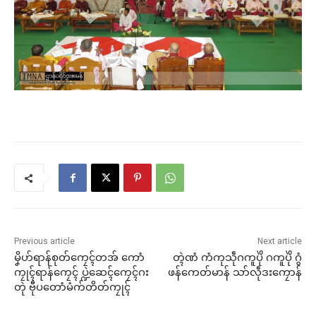
Previous article
Next article
မၞိဟ်ရာန်စုတ်ကၠေၚ်တအ် ကောံ
တ္ၚဲဏံ ကံကုသဵုဂကူပိုဲ ဂကူပိုဲ ဂွံ
ကၠုၚ်ရာန်ကၠေၚ် ပ္ဍဲဆေၚ်ကၠေၚ်ဂး
ဖန်ကေတ်မာန် သာ်လဵုဒးကၠောန်
တုဲ ဗီုပတောံမံက်တိတ်ကၠုၚ်