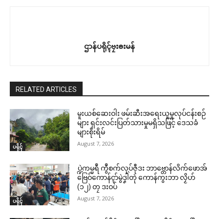
ဌာန်ပရိုၚ်ဗၠးၜးမန်
RELATED ARTICLES
မူးယစ်ဆေးဝါး ဖမ်းဆီးအရေးယူမှုလုပ်ငန်းစဉ်
များ ရှင်းလင်းပြတ်သားမှုမရှိသဖြင့် ဒေသခံ
များစိုးရိမ်
August 7, 2026
ပရိုၚ်
ပ္ဍဲကမ္မရဳ ကွဳစက်လုပ်ဇီုဒး ဘာဗ္တောန်လိက်ဖောအ်
ဗြေဝ်ကောန်ၚာ်မွဲဒၞါဲတုဲ ကောန်ကွးဘာ လၟိဟ်
(၁၂) တၠ ဒးဝပ်
August 7, 2026
ပရိုၚ်