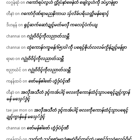
ဂကောံရပ်လွဟ် က္ဍိုပ်နာဲဗေန်တံ ဖျေံလွဟ်ကဵု ဒပ်ပၞာန်ဗၟာ
လဂ္ဂန်ရာံ
on
ဂကောံဂိုဏ်ရာမညနိကာယ သှ်လိခ်ပရိယတ္တိမန်ရောၚ်
တီနာဲ
on
ရုၚ်ဆက်ဆောံဍုၚ်မတ်မလီု ကလေၚ်ပံက်ယျ
ဒိဟနန်
on
ဂဥုဲဝိဝိၚ်ကဵုလညာတ်သမ္တီ
channai
on
တ္ၚဲကောန်ဂကူမန်(၆၅)ဝါ ကဵု ပရေၚ်ၜိုဟ်လလမ်ကၟိန်ဍုၚ်မန်ဗၟာ
channai
on
ဂဥုဲဝိဝိၚ်ကဵုလညာတ်သမ္တီ
ရာမာ
on
ဂဥုဲဝိဝိၚ်ကဵုလညာတ်သမ္တီ
ဗညာဃံင်
on
ဗော်မန်ၜါဗော် ဟွံဒှ်ပံၚ်ဏီ
ကနန်ထဝ်
on
အလဵုအသဳတံ ဒုၚ်ကအ်ပါၚ် ဗလးကဵုကောန်ထံၚ်သၟာပရေၚ်ဍုၚ်ကွာန်
တီနာဲ
on
မန် မသှေ်ဒၟံၚ်
အလဵုအသဳတံ ဒုၚ်ကအ်ပါၚ် ဗလးကဵုကောန်ထံၚ်သၟာပရေၚ်
tae jae mon
on
ဍုၚ်ကွာန်မန် မသှေ်ဒၟံၚ်
ဗော်မန်ၜါဗော် ဟွံဒှ်ပံၚ်ဏီ
channai
on
သၟတ်တံ သုၚ်စောဲမဂဥုဲၜူမာဲဂၠိုၚ်ကၠုၚ်တုဲ ပရေၚ်ဒှ်သၞဝဲလေဝ်ဂၠိုၚ်
ကနန်ထဝ်
on