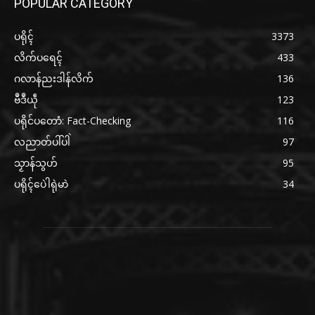
POPULAR CATEGORY
ပရိုၚ်
3373
လိက်ပရေၚ်
433
ဂလာန်ညးဒါန်လိက်
136
ဗဳဒဳယဵု
123
ပရိုင်ပတောံ: Fact-Checking
116
လညာတ်ပါ်ပါဲ
97
သၟာန်သွဟ်
95
ပရိုၚ်ပေဲါရုဲမာဲ
34