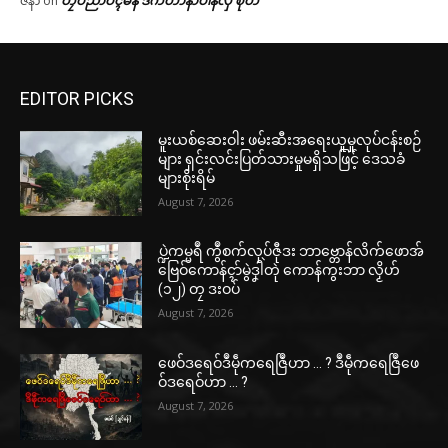
ဇဲနာဲ
on
EDITOR PICKS
မူးယစ်ဆေးဝါး ဖမ်းဆီးအရေးယူမှုလုပ်ငန်းစဉ်
များ ရှင်းလင်းပြတ်သားမှုမရှိသဖြင့် ဒေသခံ
များစိုးရိမ်
August 7, 2026
ပ္ဍဲကမ္မရဳ ကွဳစက်လုပ်ဇီုဒး ဘာဗ္တောန်လိက်ဖောအ်
ဗြေဝ်ကောန်ၚာ်မွဲဒၞါဲတုဲ ကောန်ကွးဘာ လၟိဟ်
(၁၂) တၠ ဒးဝပ်
August 7, 2026
ဖေဝ်ဒရေဝ်ဒဳမဵုကရေဇြဳဟာ … ? ဒဳမဵုကရေဇြဳဖေ
ဝ်ဒရေဝ်ဟာ … ?
August 7, 2026