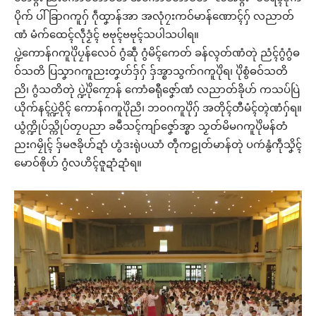
ပိုက် ပါ်ခြာဂကူဂှ် ဂဵုထၞာန်အာ အလုံဂၠးကဝ်မာန်ဏောၚ်ဂှ် လညာတ်
ဏံ မံက်ထေၚ်လဵုဒၟံၚ် ဗဗုၚ်ဗဗုၚ်သပါသပါရ။
ပ္ဍဲကောန်ဂကူပိုဲပၠန်လေဝ် ဂွံဆဵု ဂွံမိၚ်ကေတ် ခန်လ္ၚတ်ဏံတုဲ ညံၚ်ဂွံဂွံဓ
ဝ်သတိ ပြသၞာဂကူညးတၞဟ်ဒှ်ဂှ် ဒှ်အ္စာသွက်ဂကူပိုဲရ၊ ပိုဲစွံဓဝ်သတိ
ညိ၊ ဂွံသတိတုဲ ပ္ဍဲပိုဲကၠောန် ကောံဓရီုဇၞော်ဏံ လညာတ်ခိုဟ် ကသပ်ပြဲ
ယိုက်နၚ်ပ္ဍဲဝိုၚ် ကောန်ဂကူပိုဲညိ၊ ဘဝဂကူပိုဲဂှ် အတိုၚ်တီမံၚ်တ္ၚဲဏံဂှ်ရ။
ယွံက္ဍိုပ်သ္ကိုပ်တၠပညာ ခမဳသၚ်ကျာ်ဇၞော်အ္စာ သၟတ်မိမဂကူပိုဲမန်တံ
ညးဂမၠိုၚ် ဒှ်မဇခိုဟ်ဍာံ ဟွံဒးရုဲပယာံ တဵုကဠုတ်မာန်တုဲ ပကဴနွံကဵုသၞိၚ်
မောဝ်ၜိုဟ် ဂွံလဟိၚ်ဇူဍာံဍာံရ။