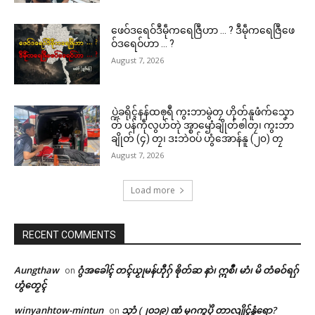
ဖေဝ်ဒရေဝ်ဒဳမဵုကရေဇြဳဟာ … ? ဒဳမဵုကရေဇြဳဖေ
ဝ်ဒရေဝ်ဟာ … ?
ဌာန်ပရိုၚ်ဗၠးၜးမန်
August 7, 2026
Related
ရုဲစှ်
ပ္ဍဲခရိုၚ်နန်ထၜုရဳ ကွးဘာမွဲတၠ ဟိုတ်နူဖံက်သၞော
ပရိုၚ်လက္ကရဴအိုတ်
တ် ပန်ကဵုလွဟ်တုဲ အ္စာၝောံချိုတ်ၜါတၠ၊ ကွးဘာ
ချိုတ် (၄) တၠ၊ ဒးဘဲဝပ် ဟွံအောန်နူ (၂၀) တၠ
August 7, 2026
🏛 လညာတ်ပါ်ပဲါ
မန်ပ္ဍဲ မန်မ္ၚး သ္ဒးဒှ်မွဲမှပ် မွဲကသပ်
ဂၠံၚ်တရဴဂကူမန်ဂှ် စိုပ်မံၚ်ဂၠံၚ်လဵုရ
ရောၚ်
ရော …
Load more
ညးဒါန်လိက်
May 21, 2026
March 23, 2026
In "လိက်ပရေၚ်"
In "ပရိုၚ်"
ဗွဳဒဳယဵု
RECENT COMMENTS
ကေတ်အဆက်
Aungthaw
ဂွံအခေါၚ် တၚ်ယၟုမန်ဟီုဂှ် ၜိုတ်ဆ နာဲ၊ ဣစဳ၊ မာံ၊ မိ တံဓဝ်ရဂှ်
on
ဟွံတၟေၚ်
winyanhtow-mintun
သၞာံ (၂၀၁၉) ဏံ မုဂကူပိုဲ တာလျိုၚ်နွံရော?
on