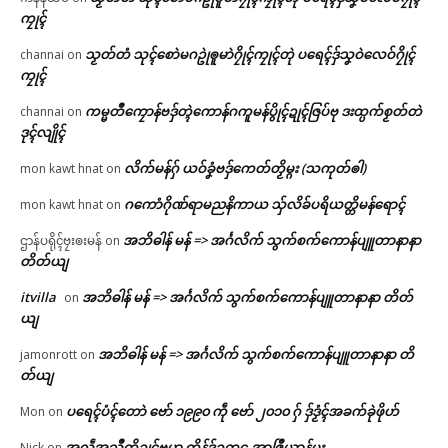
ကၠုၚ်
သၟတ်တံ သုၚ်စောဲမဂဥုဲၜူမာဲဂၠိုၚ်ကၠုၚ်တုဲ ပရေၚ်ဒှ်သၞဝဲလေဝ်ဂၠိုၚ်
channai
on
ကၠုၚ်
ကမ္မတဳကၠောန်ဗဒှ်တ္ၚဲကောန်ဂကူမန်ပွိုၚ်ဍုၚ်ဇြပ်ဗု ဒးထ္ပက်စၟတ်တဲ
channai
on
ဒုၚ်လျိုၚ်
လိက်မန်ဂှ် ယဝ်ခၞံဗဒှ်ကေတ်တၟိမ္ဂး (သကုတ်ၜါ)
mon kawt hnat
on
ဂကောံဂိုဏ်ရာမညနိကာယ သှ်လိခ်ပရိယတ္တိမန်ရောၚ်
mon kawt hnat
on
အဘိဓါန် မန် => အၚ်္ဂလိက် သွက်စက်ကောန်ပျူတာနာနာ
ဌာန်ပရိုၚ်ဗၠးၜးမန်
on
တိတ်ယျ
itvilla
အဘိဓါန် မန် => အၚ်္ဂလိက် သွက်စက်ကောန်ပျူတာနာနာ တိတ်
on
ယျ
အဘိဓါန် မန် => အၚ်္ဂလိက် သွက်စက်ကောန်ပျူတာနာနာ တိ
jamonrott
on
တ်ယျ
ပရေၚ်ပံၚ်တောဲ ဗော် ၁၉၉၀ ကဵု ဗော် ၂၀၁၀ ဂှ် ဒှ်ဒၟံၚ်အခက်ခုဲဖိုဟ်
Mon
on
အလဵုအသဳတၟိဍုၚ်ဗမာ တိုန်ဒှ်ဥက္ကဌ အာဇြဳယာန်မ္ဂး
Nick
on