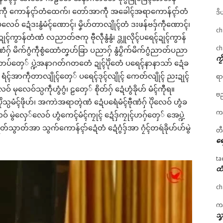
်လဝ်ကဵု ကောန်ၚာ်တံထေက်၊ တော်အာကဵု အခေါၚ်အရာကောန်ၚာ်တံ
ဒိ
ပလေဝ် ဍေံဒးနွံမံၚ်ဏောၚ်၊ မၞိဟ်တာလျိုၚ်တံ ဒးဖန်ဗဒှ်ကဵုဏောၚ်၊
ch
ၚ်ကွာန်တံဏံ လညာတ်ဇကု ဗီုလဵုနွံနွံ၊ ဒ္တူလိုၚ်ပရေၚ်ဍုၚ်ကွာန်
ch
် မိက်ဂွံကဵုစွံထောံတၞဟ်ခြာ ပညာဂှ် နွံပၟိက်မိက်ဂွံညာတ်ပညာ
ကၟ
ာပ်တှေ် ပ္ဍဲအနာဂတ်ဂတတေံ ဍုၚ်ပိုဲတေံ ပရေၚ်နာနာသာ် ဍေံခ
်တေံဂှ် ရံၚ်အာကဵုတာလျိုၚ်တှေ် ပရေၚ်ဒုၚ်လျိုၚ် ကေတ်လျိုၚ် ညးဍုၚ်
ရာ
ေဝ် မုလေဝ်သ္ပကဵုဟွံဂွံ၊ ဠတှေ် စိုတ်ဂှ် ဍေံဟွံခိုဟ် မံၚ်ကီုရ။
ဗည
 ပိုဲသ္ပမံၚ်ဖိုဟ်၊ အကာဲအရာတ္ၚဲဏံ ဍေံပရေံမံၚ်ဗီုဏံဂှ် ပိုဲလေဝ် ဟွံခ
ကန
ဝ် မွဲလှေ်လေဝ် ဟွံကေၚ်မံၚ်ကၠုၚ် ဍေံဒှ်ကၠုၚ်ဟဂှ်တှေ် အေပ္ဍဲ
ုတ်သွာတ်အာ သွက်ကောန်ၚာ်ဍေံတံ ဍေံဂွံဒှ်အာ ဂၠံၚ်တရဴခိုဟ်ဟ်မွဲ
တီ
ရေ
ta
ထံ
ch
ကန
သၞ