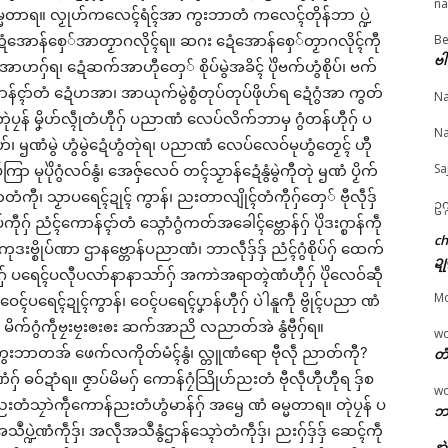
na
ှ်ဓမ္မတာရ။ လၟုဟ်ကလေၚ်ရံၚ်အာ ကွးဘာတံ ကလေၚ်တိုန်ဘာ ပ္ဍဲ
Be
း ဍေံအောန်စှေ်အာတၟာဂလိုၚ်ရ။ ဆဂး ဍေံအောန်စှေ်တၟာဂလိုၚ်ကီု
© ဌာန်ပရိုၚ်ဗၠးၜးမန်
ဗါ
ာဟဂှ်ရ၊ ဍေံဆက်အာဟီုတှေ် စိုပ်မွဲအခိၚ် ပိုဲဗက်ဟွံစိုပ်၊ ဗက်
ၠန်ဂတးတအ် ဒှ်မွဲဂ
မုညးတအ် ဟီု မုညးတအ်
အပ္ဍဲကာလသွဟ်လိက်
န်ၚာ်တံ ဍေံဟအာ၊ အာယုက်မွဲစွံတုပ်တုပ်ဖိုဟ်ရ ဍေံဂွံအာ ကွတ်
Na
၊ မွဲအမိၚ်၊ မွဲအသံ
ဂး – စပ်ကဵုအကာဲအရာ ဍု
သ္ၚိကၠောန်သ္ပကေၚ်ကာမ္ၚ
ပၠန် မၞိဟ်လ္ၚဵုတံဟီုဂှ် ပညာဏံ လေပ်လိက်ဘာမှ ဂွံတန်ဟီုဂှ် ပ
မှ ပိုဲဇၞးဍေံဏောၚ်”
င်ကျာ်ပိ
ကဵုဒါန်တံ စကာ soun
Na
ch 4, 2026
July 7, 2026
box မ္ဂး ဂကောံအုပ်ဓုပ
်၊ ၝဏံမွဲ ဟွံမွဲဍေံဟွံတုဲရ၊ ပညာဏံ လေပ်လေဝ်မုဟွံတၟေၚ် ဟီု
"သၟာန်သွဟ်"
In "Vox Pop"
ကေတ်အရေဝ်ရောၚ်
Sa
ြာ မုပိုဲဂွံလဝ်နွံ၊ အေဇှ်လေဝ် တၚ်သၟာန်ဍေံနွံမွဲကီုတုဲ ၝဏံ ပၟိက်
February 26, 2026
အ္စာတံကီု၊ သၟာပရေၚ်ဍုၚ် ကွာန်၊ ညးတာလျိုၚ်တံကီုဂှ်တှေ် ဗီုလဵုဒှ်
In "ပရိုၚ်"
ဥက
 ညံၚ်ကောန်ၚာ်တံ သ္ဂောံဂွံကတ်အခေါၚ်ဗ္တောန်ဂှ် ပိုဲဒးဂ္စာန်ကဵု
c
ဗ္စိုပ်ဏာ ဌာနဗ္တောန်ပညာဏံ၊ ဘာလဵုဒှ်ဒှ် ညံၚ်ဂွံစိုပ်ဂှ် ထေက်
ဍု
် ပရေၚ်ပလီုပလာ်နာနာသာ်ဂှ် အကာဲအရာတ္ၚဲဏံဟီုဂှ် ပိုဲလေဝ်ဆဵု
M
ုဲဝေၚ်ပရေၚ်ဍုၚ်ကွာန်၊ ဝေၚ်ပရေၚ်ပၞာန်ဟီုဂှ် ပဲါနူကဵု ဗွိုၚ်ပညာ ဏံ
တှေ် မိက်ဂွံကဵုဗၠးဗၠးၜးၜး ဆက်အာညိ လညာတ်အဲ နွံဗီုဂှ်ရ။
w
ကွးဘာတအ် ဖေက်လကိုတ်မံၚ်နွံ၊ လ္တူဏံရော ဗီုလဵု ညာတ်ကီု?
တံ
ှ် ဓဝ်ဍာံရ။ ဇၟာပ်မိမဂှ် ကောန်ဂၠံသြိုဟ်ညးတံ ဗီုလဵုဟီုဟီုရ ဒှ်စ
w
တံသၠာဲကဵုကောန်ညးတံဟွံမာန်ဂှ် အၝေ ဏံ ဓမ္မတာရ။ တုဲပၠန် ပ
ဘာ
ဲဏံကဵုဒှ်၊ အလဵုအသဳနွံဌာန်သ္ၚောဲတံကဵုဒှ်၊ ညးဂှ်ဒှ်ဒှ် ဆေၚ်ကဵု
နာ