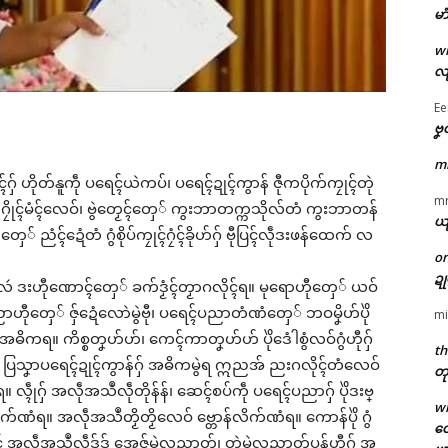
မာ
w
လျ
Ee
ဗၞ
m
ၚ်ဂှ် ဟိုတ်နူကဵု ပရေၚ်ယဲကပ်၊ ပရေၚ်ဍုၚ်ကွာန် ဇီုကပိုက်ကၠုၚ်တုဲ
m
ဂၠိုၚ်မံၚ်လေဝ်၊ ဗွဲတၟေၚ်တှေ် ကွးဘာတက္ကသိုလ်တံ ကွးဘာတန်
ယ
တှေ် ညံၚ်ဍေံတံ ဂွံစိုပ်ကၠုၚ်ဂၠံၚ်ခိုဟ်ဂှ် ဗီုပြၚ်လဵုဒးဖန်ထေက် လ
o
ဍ
လဴ ဒးဟီုဏောၚ်တှေ် ခက်ဒၟံၚ်တၟာဂလိုၚ်ရ။ မုရောဟီုတှေ် ယဝ်
ေၚ်ပညာဟီုတှေ် ဇှ်ဍေံလောဲမွဲဗီု၊ ပရေၚ်ပညာတံဏံတှေ် ဘဝမၞိဟ်ပိုဲ
mi
်အဓိကရ။ ကိစ္စတၞဟ်ဟ်၊ ကေၚ်ကာတၞဟ်ဟ် ပိုဲဒေံါစွံလဝ်ဂွံဟီုဂှ်
th
ဟီုဂှ် ပြသၞာပရေၚ်ဍုၚ်ကွာန်ဂှ် အဓိကမွဲရ ဣညအ် ညးဂလိုၚ်တံလေဝ်
တု
။ လ္ၚဵုဂှ် အလဵုအသဳလဵုတိုန်န်၊ ဆေၚ်စပ်ကဵု ပရေၚ်ပညာဂှ် ပိုဲဒးဗ္
w
ဏံရ။ အလဵုအသဳတၟိတၟိလေဝ် ဗ္တောန်လိက်ဏံရ။ ကောန်ပိုဲ ဂွံ
တေ
ာၚ် အလဵုအသဳလဵုဒှ်ဒှ် အေဇှ်မွဲလညာတ်၊ တုဲမွဲလညာတ်ပၠန်ဟီုဂှ် အ