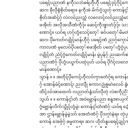
ပရေၚ်ပညာဏံ နကဵုသဘဴဓရ်ဟီုဟီု ပရေၚ်ဒုၚ်ဂိုၚ်ကေတ
ဆဂး ဗီုလဵုစွံစိုတ်ရော။ နကဵုအဲ မိက်ဂွံသ္ဂးဂှ် ကော
ၜိုတ်အဆံၚ်ဂှ် လဴလဝ်ညးသ္ကံ လလောၚ်လဝ်ညးသ္ကံမာ
ဖအိုတ် အလဵုအသဳဏံကဵုဒှ်၊ ဆေၚ်ကဵုအ္စာတံဒှ်ဒှ်၊ သ
ဏောၚ်။ ယဝ်ရ ဟဂှ်ဟွံသေၚ်တှေ် ဓဝ်ပတှေ်မိမတံ အ
ဆဂး ပိုဲကေတ်လျိုၚ်မာန်ဟီုဂှ် ပရေၚ်ဏံ ညးဂှ်ကၠော
ကာလဏံ မုလေဝ်ပိုဲပတှေ်စဖအိုတ် ပတှေ်ဟွံဂွံပု
လျိုၚ်တံ ညံၚ်ဂွံကေတ်လျိုၚ်မာန်၊ မွဲပၠန်ဂှ် ညးဆက်
ပညာဏံဂှ် ပိုဲဟွံပယှုက်ပထုဲပုဟ် ယဝ်ရ ပိုဲဂံၚ်
မာန်ဏောၚ်။
သၟာန် ။ ။ အတိုၚ်ပိုဲကေၚ်ဟီုလဝ်ကၠာတေံဂှ်ရ ကောန်ၚာ
ဂှ် အောန်မံၚ်ဏောၚ်၊ ညးလ္ၚဵု စကာဂဥုဲၜူမာဲလေဝ် န
ထိၚ်ဒဝ်အာထေက် လညာတ်နွံသာ်လဵုတုဲ လဴစကဵုညိ
သွဟ် ။ ။ ကောန်ၚာ်တံ အဝဲဗ္တောန်ပညာ စနူအာယုက် ၜ
ဂွံဗ္တောန်လိက်သ္ဇိုၚ်ဟွံမွဲ၊ ကောန်ၚာ်တံဏံဂှ် ယဝ်ရ ဍေ
အာ ဌာန်ဗ္တောန်မွဲမွဲသာ် အေတံဏံဂှ် ပိုဲဒးဂၠာဲနဲရ။ တုဲပ
ကောန် အေဇှ်ဂှ် ဓမ္မတာရ။ ဆဂး ဟိုတ်နူပရေၚ်ဍုၚ်ကွာ