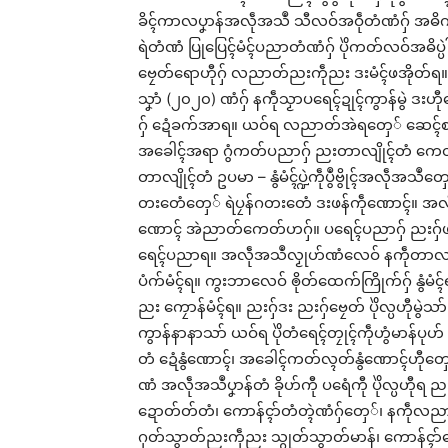
ခိၚ်ကာလပၞာန်အလဵုအသဳ သီလဝ်အဝဵုတံဏံဂှ် အဓိက 
ရဲတံဏံ ပြုပြေၚ်မံၚ်ပညာတံဏံဂှ် ပိုဲကတ်လဝ်အဓိပ္ပဲါ
ဗၠေတ်ရောဟီုဂှ် လညာတ်ညးကဵုညး ဒးမံၚ်ဖအိုတ်ရ။ စနူ
သၞာံ (၂၀၂၀) ဏံဂှ် နကဵုသၟာပရေၚ်ဍုၚ်ကွာန်မွဲ ဒးဟီ
ဂှ် ဍေံခက်အာရ။ ယဝ်ရ လညာတ်အဲရတှေ် ဆေၚ်စပ်ကဵုပညာဏ
အခေါၚ်အရာ ဂွံကတ်ပညာဂှ် ညးတာလျိုၚ်တံ ကေတ်လ
တာလျိုၚ်တံ ဥပမာ – နွံမံၚ်ပ္ဍဲကဵုပွဳဗွိုၚ်အလဵုအသဳတှေ် 
တးတေံတှေ် ရဲပၠန်ဂတးတေံ ဒးဖန်ကဵုဏောၚ်။ အလဵုအသ
ဏောၚ် အဲညာတ်ကေတ်ဟဂှ်။ ပရေၚ်ပညာဂှ် ညးဂှ်ဖန်ကဵ
ရေၚ်ပညာရ။ အလဵုအသဳလၟုဟ်ဏံလေဝ် နကဵုတာလျိုၚ
ပံက်မံၚ်ရ။ ကွးဘာလေဝ် ၜိုတ်ထေက်ကြိုက်ဂှ် နွံမံၚ်
ညး ကၠောန်မံၚ်ရ။ ညးဂှ်ဒး ညးဂှ်ဗၠေတ် ပိုဲလ္ပဟီုမ
ကွာန်နာနာသာ် ယဝ်ရ ပိုဲတံရေၚ်တၠုၚ်ကဵုဟွံမာန်ပုဟ် မၞိ
တံ ဍေံနွံဏောၚ်၊ အခေါၚ်ကတ်လ္ၚတ်နွံဏောၚ်ဟီုတှ
ဏံ အလဵုအသဳပၞာန်တံ ခိုဟ်ကီု ပရေံကီု ပိုဲလ္ပဟီုရ
Rel
ဍောတ်တ်တံ၊ ကောန်ၚာ်တံတ္ၚဲဏံဂှ်တှေ်၊ နကဵုလညာ
ဂုတ်သွာတ်ညးကဵုညး သ္ဂုတ်သွာတ်မာန်၊ ကောန်ၚာ်ဍောတ်