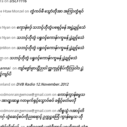
DSCF1116
ra
on
တၞံကဝ်ဖီ သ္ဂောံတဵုအာ အကြာတၞံရဝ်
e Htaw Monzel
on
ဏံ
ကၠောန်ဗဒှ် သဘၚ်ဟီုတွံပရေၚ်မန် အပ္ဍဲဍုၚ်သေံ
i Nyan
on
ဵု
d
သဘၚ်ဟီုတွံ ပရူဝၚ်ကောန်ဂကူမန် ပ္ဍဲဍုၚ်သေံ
i Nyan
on
်တံ
သဘၚ်ဟီုတွံ ပရူဝၚ်ကောန်ဂကူမန် ပ္ဍဲဍုၚ်သေံ
jinMon
on
သဘၚ်ဟီုတွံ ပရူဝၚ်ကောန်ဂကူမန် ပ္ဍဲဍုၚ်သေံ
္ကာ
on
hannai
ကျာ်ဇၞော်ဗၟာယှိုဲညဝါ က္ညကၠုၚ်စိုပ်ကဵုသြဝါဒ ပ္ဍဲ
on
ၚ်ကျာ်ပိ
DVB Radio 12.November.2012
onland
on
ကောန်ကွာန်ဓမ္မသ
oodmonraingwmow@gmail.com
on
 အာထ္ၜးဆန္ဒ ဂတမုက်ရုၚ်သၞောဝ်ဓဝ် ခရိုၚ်မတ်မလီု
ကိစ္စသွံ ဂအာၚ်တိ
oodmonraingwmow@gmail.com
on
ဂှ် ဟွံဆေၚ်စပ်ကဵုညးရောၚ် ဥက္ကဋ္ဌတြေံ ကွာန်ဓမ္မသ ဟီု
ဲအံၚ်သိုက်နန်
နူကဵုဂကောံ ပတုဲဖဵုကွာန် ပရဟိတတံ သွံစ
on