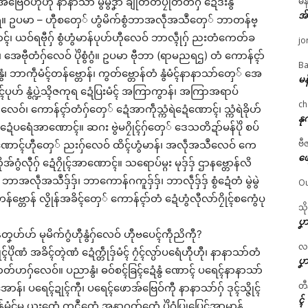
မန
ဝ်ဟီုဟီု နာနာသာ် မွဲမွဲဒၞာဲ ချိုတ်တ်ပၠိုတ်တ်ဂှ် ဍေံဒးနွံ
အ
ံမံၚ်ရ။ ဥပမာ – ဟီုစတှေ် ဟွံမိက်စွံဘာအလဵုအသဳတှေ် ဘာတန်ဗ္
ောၚ်၊ ယဝ်ရဗီုဂှ် စွံဟွံမာန်ပုဟ်ဟီုလေဝ် ဘာလ္ၚဵုဂှ် ညးတံကေတ်ခ
jo
 အေဗီုတံဂှ်လေဝ် ပိုဲစွံဂွံ။ ဥပမာ ဗီုဘာ (ရာမညရဌ) တံ ကောန်ၚာ်
Ba
နွံ၊ ဘာကဵုမံၚ်တန်ဗ္တောန်၊ ကွတ်ဗ္တောန်တံ နွံမံၚ်နာနာသာ်တှေ် အေ
မန
ၚ်ပုဟ် နွံပ္ဍဲသ္ၚိဇကုရ ဍေံပြးမံၚ် အကြာကွာန်၊ အကြာအရာပ်
ch
ဝ်၊ ကောန်ၚာ်တံဂှ်တှေ် ဍေံအာကဵုသ္ကံရဲဍေံဏောၚ်၊ သ္ကံရဲခိုဟ်
နု
ဍေံပရေံအာဏောၚ်။ ဆဂး ဗွဲမဂၠိုၚ်ဂှ်တှေ် ဒေသတိဍာ်မန်ပိုဲ စပ်
ဗီ
ုၚ်ကၠုၚ်ဏောၚ်ဟီုတှေ် ညးဂှ်လေဝ် ထိၚ်ဟွံမာန်၊ အလဵုအသဳလေဝ် ကေ
ဖျ
ဂွံလီုဂှ် ဍေံဂၠိုၚ်အာဏောၚ်။ သရောပ်မ္ဂး မုဒှ်ဒှ် ဌာနဗ္တောန်လိ
ံတံ ဘာအလဵုအသဳဒှ်ဒှ်၊ ဘာကောန်ဂကူဒှ်ဒှ်၊ ဘာလဵုဒှ်ဒှ် စွံဍေံတံ မွဲမွဲ
Ou
်ဗ္တောန် လၟိုန်အခိၚ်တှေ် ကောန်ၚာ်တံ ဍေံဟွံလီုလာ်ဂၠိုၚ်စကွေံပု
သိ
ပၞာ
်ဟ် မုမိက်ဂွံဟီုနွံဂှ်လေဝ် ဟီုဗပေၚ်ကဵုညိကီု?
လဂ္
ပိုဲဏံ အခိၚ်တ္ၚဲဏံ ဍေံက္တဵုဒှ်မံၚ် ဂၠံၚ်လ္ပာ်ပရေံဟီုဟီု၊ နာနာသာ်တံ
ပၞာ
ကေတ်ဟဂှ်လေဝ်။ ပညာနွံ၊ ဓဝ်စၚ်ခြၚ်ဍေံနွံ ဏောၚ် ပရေၚ်နာနာသာ်
တီ
ဂှ်အောန်၊ ပရေၚ်ဍုၚ်ကီု၊ ပရေၚ်ဖောအ်ဗြေဝ်ကီု နာနာသာ်ဂှ် ဒုၚ်သ္ဇိုၚ်
ၚ်
ောန်မံၚ်မှ ယးတေံ ကဠဳတေံ အနာဂတ်တေံ ပိုဲဂွံပြုပြေၚ်အာမာန်