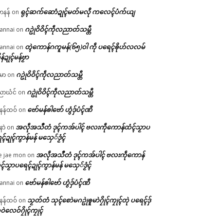
ရုၚ်ဆက်ဆောံဍုၚ်မတ်မလီု ကလေၚ်ပံက်ယျ
ဟနန်
on
ဂဥုဲဝိဝိၚ်ကဵုလညာတ်သမ္တီ
annai
on
တ္ၚဲကောန်ဂကူမန်(၆၅)ဝါ ကဵု ပရေၚ်ၜိုဟ်လလမ်
annai
on
ိန်ဍုၚ်မန်ဗၟာ
ဂဥုဲဝိဝိၚ်ကဵုလညာတ်သမ္တီ
မာ
on
ဂဥုဲဝိဝိၚ်ကဵုလညာတ်သမ္တီ
ာဃံင်
on
ဗော်မန်ၜါဗော် ဟွံဒှ်ပံၚ်ဏီ
န်ထဝ်
on
အလဵုအသဳတံ ဒုၚ်ကအ်ပါၚ် ဗလးကဵုကောန်ထံၚ်သၟာပ
နာဲ
on
ၚ်ဍုၚ်ကွာန်မန် မသှေ်ဒၟံၚ်
အလဵုအသဳတံ ဒုၚ်ကအ်ပါၚ် ဗလးကဵုကောန်
e jae mon
on
ၚ်သၟာပရေၚ်ဍုၚ်ကွာန်မန် မသှေ်ဒၟံၚ်
ဗော်မန်ၜါဗော် ဟွံဒှ်ပံၚ်ဏီ
annai
on
သၟတ်တံ သုၚ်စောဲမဂဥုဲၜူမာဲဂၠိုၚ်ကၠုၚ်တုဲ ပရေၚ်ဒှ်
န်ထဝ်
on
ဝဲလေဝ်ဂၠိုၚ်ကၠုၚ်