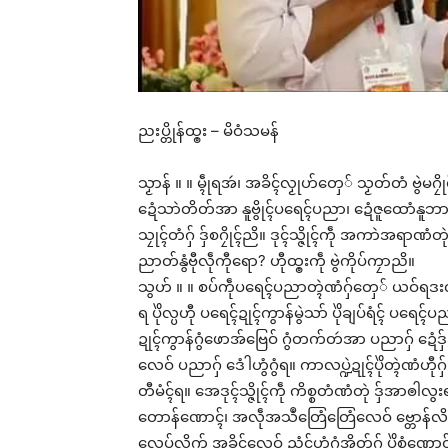
ညးပ္တိုန်ထ္ၜး – မိဝံသမန်
သၟာန် ။ ။ မ္ၚဵုရအဴ၊ အခိၚ်လၟုဟ်တှေ် သၟတ်တံ ဗွဲမဂၠို
ဍေံသာဲတိတ်အာ နူဗွိုၚ်ပရေၚ်ပညာ၊ ဍေံဇူထောံနူဘာ
သၠုၚ်တံဂှ် ဒှ်စဂၠိုၚ်ညိ။ ဒုၚ်သ္ဇိုၚ်ကဵု အကာဲအရာဏံတုဲ
ညာတ်နွံဗီုလဵုကီုရော? ဟီုထ္ၜးကဵု ဗွဲကိုပ်ကၠာညိ။
သွဟ် ။ ။ စပ်ကဵုပရေၚ်ပညာတ္ၚဲဏံဂှ်တှေ် ယဝ်ရဒး
ရ ပိုဲလ္ပဟီု ပရေၚ်ဍုၚ်ကွာန်မွဲသာ် ပိုဲချပ်ရံၚ် ပရ
ဍုၚ်ကွာန်ဂွံဖောအ်ဗြေဝ် ဂွံတက်တဴအာ ပညာဂှ် ဍေံဒှ
လေဝ် ပညာဂှ် ဒေံါဟွံဂွံရ။ ကာလပ္ဍဲဍုၚ်ပိုဲတ္ၚဲဏံ
တီမံၚ်ရ။ အေဒုၚ်သ္ဇိုၚ်ကဵု ကိစ္စတံဏံတုဲ ဒှ်အာၜါလွးရ
တောန်ဏောၚ်၊ အလဵုအသဳတြေံတြေံလေဝ် ဗ္တောန်လိက်
လေပ်လိက် အခိၚ်လေဝ် ညံၚ်ဟွံဂွံအိုတ်ဂှ် ပိုဲစွံဏေ