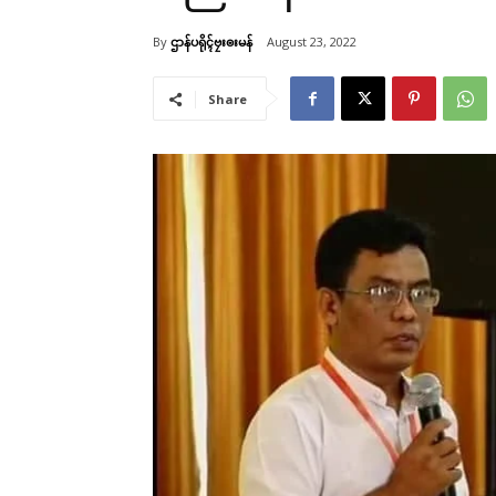
By
ဌာန်ပရိုၚ်ဗၠးၜးမန်
August 23, 2022
Share