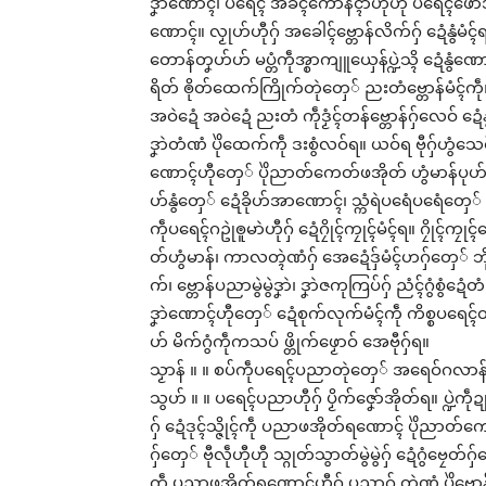
ဒၞာဲဏောၚ်၊ ပရေၚ် အခိၚ်ကောန်ၚာ်ဟီုဟီု ပရေၚ်ဖောအ်ဗြေ
ဏောၚ်။ လၟုဟ်ဟီုဂှ် အခေါၚ်ဗ္တောန်လိက်ဂှ် ဍေံနွ
တောန်တၞဟ်ဟ် မပ္တံကဵုအ္စာကျူယှေန်ပ္ဍဲသ္ၚိ ဍေံနွံဏ
ရိတ် ၜိုတ်ထေက်ကြိုက်တုဲတှေ် ညးတံဗ္တောန်မံၚ်ကဵု၊
အဝဲဍေံ အဝဲဍေံ ညးတံ ကဵုဒၟံၚ်တန်ဗ္တောန်ဂှ်လေဝ် ဍေံ
ဒၞာဲတံဏံ ပိုဲထေက်ကဵု ဒးစွံလဝ်ရ။ ယဝ်ရ ဗီုဂှ်ဟွံသေ
ဏောၚ်ဟီုတှေ် ပိုဲညာတ်ကေတ်ဖအိုတ် ဟွံမာန်ပုဟ်လေ
ဟ်နွံတှေ် ဍေံခိုဟ်အာဏောၚ်၊ သ္ကံရဲပရေံပရေံတှေ် 
ကဵုပရေၚ်ဂဥုဲၜူမာဲဟီုဂှ် ဍေံဂၠိုၚ်ကၠုၚ်မံၚ်ရ။ ဂၠိ
တ်ဟွံမာန်၊ ကာလတ္ၚဲဏံဂှ် အေဍေံဒှ်မံၚ်ဟဂှ်တှေ် ဘိုအ်
က်၊ ဗ္တောန်ပညာမွဲမွဲဒၞာဲ၊ ဒၞာဲဇကုကြပ်ဂှ် ညံၚ်ဂွံစွံဍေ
ဒၞာဲဏောၚ်ဟီုတှေ် ဍေံစုက်လုက်မံၚ်ကဵု ကိစ္စပရေၚ်တန
ဟ် မိက်ဂွံကဵုကသပ် ဖ္တိုက်ဖၟောဝ် အေဗီုဂှ်ရ။
သၟာန် ။ ။ စပ်ကဵုပရေၚ်ပညာတုဲတှေ် အရေဝ်ဂလာန်တၞဟ
သွဟ် ။ ။ ပရေၚ်ပညာဟီုဂှ် ပၟိက်ဇၞော်အိုတ်ရ။ ပ္ဍဲကဵုဍုၚ်
ဂှ် ဍေံဒုၚ်သ္ဇိုၚ်ကဵု ပညာဖအိုတ်ရဏောၚ် ပိုဲညာတ်
ဂှ်တှေ် ဗီုလဵုဟီုဟီု သ္ဂုတ်သွာတ်မွဲမွဲဂှ် ဍေံဂွံဗၠေတ်
ကဵု ပညာဖအိုတ်ရဏောၚ်ဟီုဂှ် ပညာဂှ် တ္ၚဲဏံ ပိုဲဗ္တ