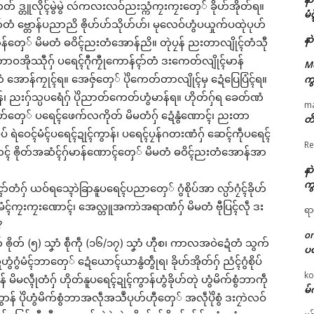
် ဒ္တူလိုၚ်မွဲမွဲ လဴကလးလဝ်ညးသ္ကံကၠးကၠးတှေ် ခိုဟ်အိုတ်ရ။
မံ
န်ၚာ်တံ ဗ္တောန်ပညာညိ ၜိုဟ်ဟ်သိုဟ်ဟ်၊ မုလေဝ်ဟွံပယှုက်ပထုဲပုဟ်
နာ
န်တှေ် မိမတံ ဓဝိၚ်ညးတံအောန်ညိ။ တုဲပၠန် ညးတာလျိုၚ်တံသီု
ဘာဝအိုဿီုဂှ် ပရေၚ်ဂီုကၠီုကောန်ၚာ်တံ ဒးကေတ်လျိုၚ်မာန်
M
ောန်ကၠုၚ်ရ။ အေဇှ်တှေ် ပိုဲကေတ်တာလျိုၚ်မှ ဍေံပြေပြံၚ်ရ။
ကွ
န်၊ ညးဂှ်သ္ပပရေံဂှ် ပိုဲညာတ်ကေတ်ဟွံမာန်ရ။ ဟိုတ်ဂှ်ရ ခေတ်ဏံ
m
ဟ်တှေ် ပရေၚ်ဖေက်လကိုတ် မိမတံဂှ် ဍေံနွံဏောၚ်၊ ညးတာ
တိ
စပ် ရဲဝေၚ်မံၚ်ပရေၚ်ဍုၚ်ကွာန်၊ ပရေၚ်ပၠန်ဂတးဏံဂှ် ဆေၚ်ကဵုပရေၚ်
Re
လလောၚ် ၜိုတ်အဆံၚ်ဂှ်မာန်ဏောၚ်တှေ် မိမတံ ဓဝိၚ်ညးတံအောန်အာ
နာ
ကွ
်တံဂှ် ယဝ်ရသ္ၚောဲခြာနူပရေၚ်ပညာတှေ် ဂွံစိုပ်အာ လ္ပာ်ဂၠံၚ်ခိုဟ်
ွံမံၚ်ကၠးကၠးဏောၚ်၊ အေလ္တူအကာဲအရာဏံဂှ် မိမတံ ဗီုပြၚ်လဵု ဒး
ရာ
?
o
ိုတ် (၅) သၞာံ စဵုကဵု (၁၆/၁၇) သၞာံ ဟီုစ၊ ကာလအဝဲဍေံတံ သွက်
ပ
ံဟွံဂွံမံၚ်ဘာတှေ် ဍေံယောၚ်ယာနွံတွဵုရ၊ ခိုဟ်အိုတ်ဂှ် ညံၚ်ဂွံစိုပ်
ko
ၠန် မိမလ္ၚဵုတံဂှ် ဟိုတ်နူပရေၚ်ဍုၚ်ကွာန်ဟွံခိုဟ်တုဲ ဟွံမိက်စွံဘာကဵု
မ်
န် ပိုဲဟွံမိက်စွံဘာအလဵုအသဳပုဟ်ဟီုတှေ် အလဵုပိုဲစွံ ဒးဂၠာဲလဝ်