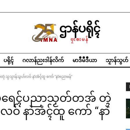
ဌာန်ပရိုၚ်
ဗၠးၜးမန်
ပရိုၚ်
ဂလာန်ညးဒါန်လိက်
မာဒဳမဳဒဳယာ
သၟာန်သွဟ်
 သ္ပသၟာန်သွဟ်လဝ် နာဲအံၚ်ထူ ကော် “နာဲဗညာမန်”
ရေၚ်ပညာသၟတ်တအ် တ္ၚဲ
လဝ် နာဲအံၚ်ထူ ကော် “နာဲ