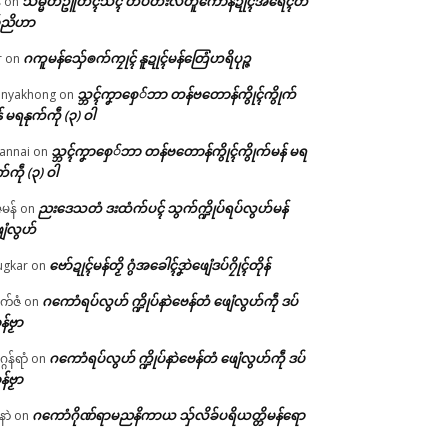
သမ္မတဥူတိၚ်သိၚ် တပ်တးလတူကောန်ဍုၚ်အရေၚ်တ
်
on
်ညိဟာ
ဂကူမန်​သှ်ေၜက်ကၠုၚ် နူဍုၚ်မန်တြေံဟရိပုဉ္ဇ
r
on
သ္ဘၚ်ကၞာစှေ်ဘာ တန်ဗတောန်ကွိုၚ်ကွိုက်
nyakhong
on
် မရနုက်ကဵု (၃) ဝါ
သ္ဘၚ်ကၞာစှေ်ဘာ တန်ဗတောန်ကွိုၚ်ကွိုက်မန် မရ
annai
on
က်ကဵု (၃) ဝါ
ညးဒေသတံ ဒးထံက်ပၚ် သွက်က္ဍိုပ်ရပ်လွဟ်မန်
ဇမန်
on
ေံလွဟ်
ဗော်ဍုၚ်မန်တၟိ ဂွံအခေါၚ်ဒၞာဲဖျေံဒပ်ဂၠိုၚ်တိုန်
gkar
on
ဂကောံရပ်လွဟ် က္ဍိုပ်နာဲဗေန်တံ ဖျေံလွဟ်ကဵု ဒပ်
ုက်ဇံ
on
န်ဗၟာ
ဂကောံရပ်လွဟ် က္ဍိုပ်နာဲဗေန်တံ ဖျေံလွဟ်ကဵု ဒပ်
ဂန်ရာံ
on
န်ဗၟာ
ဂကောံဂိုဏ်ရာမညနိကာယ သှ်လိခ်ပရိယတ္တိမန်ရော
နာဲ
on