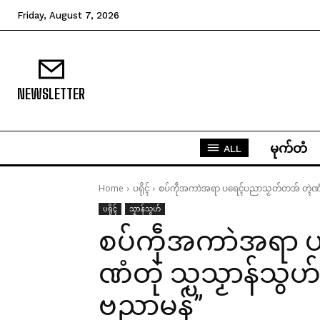
Friday, August 7, 2026
NEWSLETTER
မုက်တံ
ALL
Home
ပရိုၚ်
စပ်ကဵုအကာဲအရာ ပရေၚ်ပညာသၟတ်တအ် တ္ၚဲဏံတုဲ
ပရိုၚ်
သၟာန်သွဟ်
စပ်ကဵုအကာဲအရာ ပ
ဏံတုဲ သ္ပသၟာန်သွဟ်
ဗညာမန်”