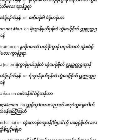
ၚ်တိဗလး ကွာန်ဒူရာ
ဲအံၚ်သိုက်နန်
ဗော်မန်ၜါ ပံၚ်မာန်ဟာ
on
on not Mon
ရဲကွာန်မုဟ်ဒုန်တံ ဟွံပေၚ်စိုတ် လ္တူဥက္ကဌ
on
ာန်
နူကဵုဂကောံ ပတုဲဖဵုကွာန် ပရဟိတတံ သွံစမံၚ်
aramou
on
ဗလး ကွာန်ဒူရာ
ရဲကွာန်မုဟ်ဒုန်တံ ဟွံပေၚ်စိုတ် လ္တူဥက္ကဌကွာန်
a Jea
on
ဲအံၚ်သိုက်နန်
ရဲကွာန်မုဟ်ဒုန်တံ ဟွံပေၚ်စိုတ် လ္တူဥက္ကဌ
on
ာန်
ဗော်မန်ၜါ ပံၚ်မာန်ဟာ
မာန်ယ
on
ngsikenon
သ္ဘၚ်သၠာဲဂတးလညာတ် ကေုာံထ္ၜးပျးလိက်
on
တ်မန်တြေံတြဟ်
တ္ၚဲကောန်ဂကူမန်(၆၅)ဝါ ကဵု ပရေၚ်ၜိုဟ်လလ
nchannai
on
ကၟိန်ဍုၚ်မန်ဗၟာ