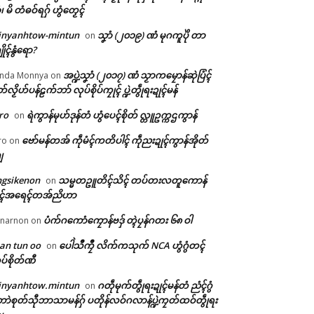
ံ၊ မိ တံဓဝ်ရဂှ် ဟွံတၟေၚ်
inyanhtow-mintun
သၞာံ (၂၀၁၉) ဏံ မုဂကူပိုဲ တာ
on
ိုၚ်နွံရော?
အပ္ဍဲသၞာံ (၂၀၁၇) ဏံ သၟာကမၠောန်ဆုဲပြံၚ်
nda Monnya
on
တ်လၟိဟ်ပန်ဠက်ဘာ် လုပ်စိုပ်ကၠုၚ် ပ္ဍဲတွဵုရးဍုၚ်မန်
ro
ရဲကွာန်မုဟ်ဒုန်တံ ဟွံပေၚ်စိုတ် လ္တူဥက္ကဌကွာန်
on
ဗော်မန်တအ် ကဵုမံၚ်ကတိပါၚ် ကဵုညးဍုၚ်ကွာန်အိုတ်
ro
on
ျ
ngsikenon
သမ္မတဥူတိၚ်သိၚ် တပ်တးလတူကောန်
on
ုၚ်အရေၚ်တအ်ညိဟာ
ပံက်ဂကောံကၠောန်ဗဒှ် တ္ၚဲပၠန်ဂတး ၆၈ ဝါ
narnon
on
an tun oo
ပေါဲသဳကၠဳ လိက်ကသုက် NCA ဟွံဂွံတၚ်
on
ပ်စိုတ်ဏီ
inyanhtow.mintun
ဂတဵုမုက်တွဵုရးဍုၚ်မန်တံ ညံၚ်ဂွံ
on
ာဲစုတ်သီုဘာသာမန်ဂှ် ပတိုန်လဝ်ဂလာန်ပ္ဍဲကၠတ်ထဝ်တွဵုရး