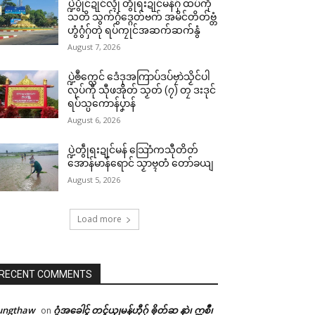
ပ္ဍဲပွိုင်ဍုင်လ္ၚဵု တွဵုရးဍုင်မန်ဂှ် ထပ်ကဵု
သတိ သွက်ဂွံဒ္ဂေတ်ဗက် အမိင်တိတ်ဗ္တံ
ဟွံဂွံဂှ်တုဲ ရပ်ကၠုင်အဆက်ဆက်နွံ
August 7, 2026
ပ္ဍဲၜဳက္လေင် ဒေံဒုအကြာပ်ဒပ်ဗၠာဲသၟိင်ပါ
လုပ်ကီု သီုဖအိုတ် သၟတ် (၇) တၠ ဒးဒုင်
ရပ်သ္ပကောန်ပၞာန်
August 6, 2026
ပ္ဍဲတွဵုရးဍုင်မန် သြောံကသီုတိတ်
အောန်မာန်ရောင် သၟာဗ္ၚတံ တော်ခယျ
August 5, 2026
Load more
RECENT COMMENTS
ungthaw
ဂွံအခေါၚ် တၚ်ယၟုမန်ဟီုဂှ် ၜိုတ်ဆ နာဲ၊ ဣစဳ၊
on