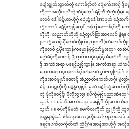
ဖျေံသ္ဂုတ်သွာတ်တုဲ ကောန်ၚာ်တံ ဍေံဗက်အာဂှ် ဒ
ကဵုဘာအလဵုအသဳတ္ၚဲဏံဂှ်တှေ် ရံၚ်ကဵုတၟံကၠံဟီုမ္ဂ
လေဝ် ဒေံါမံၚ်ဟာဟီုဂှ် ဍေံဟွံဒေံါအာပုဟ် ဍေံဆက်အ
“ရဲပ
ဟွံဂတာပ် ဍေံဒှ်ကၠုၚ်တှေ် အကြာကောန်ၚာ်ကဵု ကော
ကောံ
ဟီုဟီု၊ လညာတ်ဟီုဟီု ဍေံတၞဟ်ခြာအာလေဝ် နွံရ။ တုဲ
မာန်
Mar
ညာဟွံသေၚ် ပိုဲလေဝ်ကၠိုဟ်၊ ညးဂလိုၚ်တံလေဝ်ကၠိုဟ
In 
ကီုလေဝ် ဠပိုဲကၠောန်ကမၠောန်မွဲမွဲသာ်မ္ဂးတှေ် တဆိပ်က
ဇၞော်မံၚ်ကီုဏောၚ် ပိုဲညာတ်ဟဂှ်၊ မုဒှ်ဒှ် မိမတံကီု၊ 
ဒှ် အကာဲအရာ ပရေၚ်ဍုၚ်ကွာန်၊ အကာဲအရာ ယဲကပ်ကီုဂှ်
ထေက်ဏောၚ်၊ ကောန်ၚာ်တံလေဝ် ဒၞာဲဇကုကြပ်ဂှ် ဇကုဒး
ကဵုဒးဆဝ်မ္ၚုဟ်ဏောၚ် အဲညာတ်ကေတ်ဟဂှ်၊ မွဲလ္ပာ်ဂှ
မံၚ် ဘပဠဟီုဟီု ဍေံနွံကၠုၚ်ဂှ် ၝဏံ ဍေံဒှ်ဟွံထေက်၊ ပိ
တုဲ ဗီုလဵုဝေၚ်ၚ်၊ ဗီုလဵုသ္ပသ္ပ၊ စပ်ကဵုဗွိုၚ်ပညာဏံ
သၟာန် ။ ။ စပ်ကဵုအကာဲအရာ ပရေၚ်ဂီုကၠီုလေဝ် မိမ
သွဟ် ။ ။ စပ်ကဵုမိမတံ ဖေက်လကိုတ် လ္တူဂီုကၠီုတ္ၚဲဏံဂ
အန္တရာဲမွဲသာ် ၜါအရာဏောၚ်ဟီုတှေ် ပညာလေဝ် ညး
ရေၚ်ဖေက်လကိုတ်ဏံ ညံၚ်ဂွံအောန်အာဟီုဂှ် အလဵုအသဳပ္ဍ