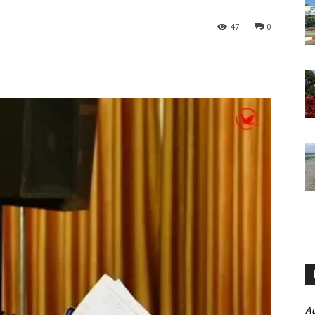
47
0
A