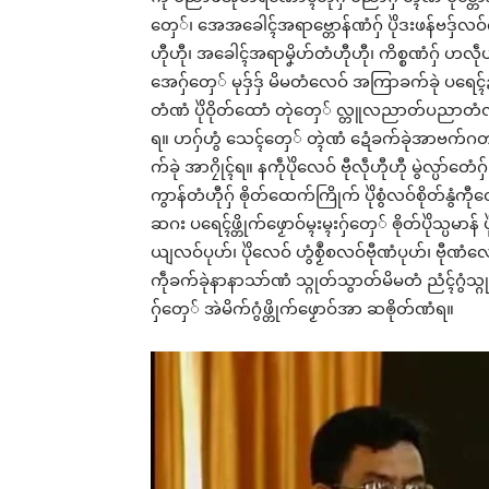
တှေ်၊ အေအခေါၚ်အရာဗ္တောန်ဏံဂှ် ပိုဲဒးဖန်ဗဒှ
ဟီုဟီု၊ အခေါၚ်အရာမၞိဟ်တံဟီုဟီု၊ ကိစ္စဏံဂှ် ဟလဵု
အေဂှ်တှေ် မုဒှ်ဒှ် မိမတံလေဝ် အကြာခက်ခုဲ ပရေၚ်ဍု
တံဏံ ပိုဲဝိုတ်ထောံ တုဲတှေ် လ္တူလညာတ်ပညာတံဏံဂှ
ရ။ ဟဂှ်ဟွံ သေၚ်တှေ် တ္ၚဲဏံ ဍေံခက်ခုဲအာဗက်ဂတ
က်ခုဲ အာဂၠိုၚ်ရ။ နကဵုပိုဲလေဝ် ဗီုလဵုဟီုဟီု မွဲလ္ပာ
ကွာန်တံဟီုဂှ် ၜိုတ်ထေက်ကြိုက် ပိုဲစွံလဝ်စိုတ်နွံကီုလ
ဆဂး ပရေၚ်ဖ္တိုက်ဖၟောဝ်မ္ၚးမ္ၚးဂှ်တှေ် ၜိုတ်ပိုဲသ္ပမာန်
ယျလဝ်ပုဟ်၊ ပိုဲလေဝ် ဟွံစၟဳစလဝ်ဗီုဏံပုဟ်၊ ဗီုဏံလေ
ကဵုခက်ခုဲနာနာသာ်ဏံ သ္ဂုတ်သွာတ်မိမတံ ညံၚ်ဂွံသ္ဂ
ဂှ်တှေ် အဲမိက်ဂွံဖ္တိုက်ဖၟောဝ်အာ ဆၜိုတ်ဏံရ။