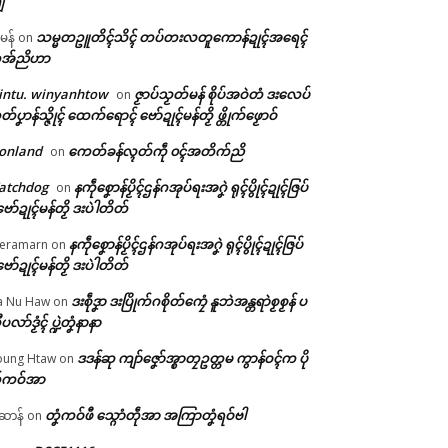
ျ
သမ္မတဥူတိၚ်သိၚ် တပ်တးလတူကောန်ဍုၚ်အရေၚ်
ီမန်
on
အ်ညိဟာ
intu. winyanhtow
ဇၟာပ်သၟတ်မန် စိုပ်အဝဲတံ ဒးလေပ်
on
တ်ပၞာန်သ္ဇိုၚ် ထေက်ရောၚ် ဗော်ဍုၚ်မန်တၟိ ဖ္တိုက်ဖၟောဝ်
onland
ကေတ်ခန်လ္ၚတ်ကဵု ၀ၚ်အတိက်ညိ
on
atchdog
နကဵုစၞောန်ပၟိၚ်ဌန်ဂအုပ်ရးအဂၞဲ ရုၚ်ပွိုၚ်ဍုၚ်ဇြပ်
on
ဗော်ဍုၚ်မန်တၟိ ဒးပဲါတိတ်
နကဵုစၞောန်ပၟိၚ်ဌန်ဂအုပ်ရးအဂၞဲ ရုၚ်ပွိုၚ်ဍုၚ်ဇြပ်
eramarn
on
ဗော်ဍုၚ်မန်တၟိ ဒးပဲါတိတ်
ဒးစဵုဒၞာ ဒးပြိုက်ဂစိုတ်ကၠေံ နူဘဲအန္တရာဲစၟစၟန် ပ
a Nu Haw
on
ုပလာ်ဒၟံၚ် ပ္ဍဲတၞံနာနာ
ဒဒန်ဆု ကျာ်ဇၞော်အ္စာတၠဥတ္တမ ကွာန်ဝၚ်က ပို
ung Htaw
on
်ကဝ်အာ
တၞံကဝ်ဖီ သ္ဂောံတဵုအာ အကြာတၞံရဝ်ဗါ
ဲဆာန်
on