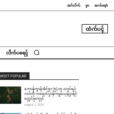
အၚ်္ဂလိက်
ဗၟာ
ဆက်စၠောံ
ထံက်ပၚ်
လိက်ပရေၚ်
MOST POPULAR
ကောန်ကွာန်အံင်ဇၞး (၅) တၠ ဒးဒုင်ရပ်
လဝ်ကဵု ကရောင်ပၞာန်ကမ္မယှေန်ပၞာန်ဂှ်
က္လေင်ဗၠးကၠုင်
August 7, 2026