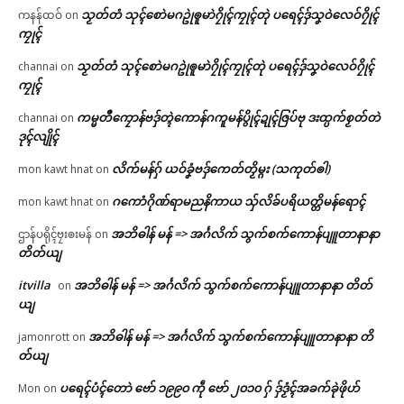
သၟတ်တံ သုၚ်စောဲမဂဥုဲၜူမာဲဂၠိုၚ်ကၠုၚ်တုဲ ပရေၚ်ဒှ်သၞဝဲလေဝ်ဂၠိုၚ်
ကနန်ထဝ်
on
ကၠုၚ်
သၟတ်တံ သုၚ်စောဲမဂဥုဲၜူမာဲဂၠိုၚ်ကၠုၚ်တုဲ ပရေၚ်ဒှ်သၞဝဲလေဝ်ဂၠိုၚ်
channai
on
ကၠုၚ်
ကမ္မတဳကၠောန်ဗဒှ်တ္ၚဲကောန်ဂကူမန်ပွိုၚ်ဍုၚ်ဇြပ်ဗု ဒးထ္ပက်စၟတ်တဲ
channai
on
ဒုၚ်လျိုၚ်
လိက်မန်ဂှ် ယဝ်ခၞံဗဒှ်ကေတ်တၟိမ္ဂး (သကုတ်ၜါ)
mon kawt hnat
on
ဂကောံဂိုဏ်ရာမညနိကာယ သှ်လိခ်ပရိယတ္တိမန်ရောၚ်
mon kawt hnat
on
အဘိဓါန် မန် => အၚ်္ဂလိက် သွက်စက်ကောန်ပျူတာနာနာ
ဌာန်ပရိုၚ်ဗၠးၜးမန်
on
တိတ်ယျ
itvilla
အဘိဓါန် မန် => အၚ်္ဂလိက် သွက်စက်ကောန်ပျူတာနာနာ တိတ်
on
ယျ
အဘိဓါန် မန် => အၚ်္ဂလိက် သွက်စက်ကောန်ပျူတာနာနာ တိ
jamonrott
on
တ်ယျ
ပရေၚ်ပံၚ်တောဲ ဗော် ၁၉၉၀ ကဵု ဗော် ၂၀၁၀ ဂှ် ဒှ်ဒၟံၚ်အခက်ခုဲဖိုဟ်
Mon
on