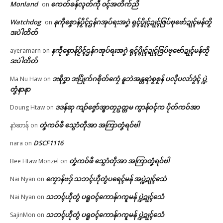
Monland
ကေတ်ခန်လ္ၚတ်ကဵု ၀ၚ်အတိက်ညိ
on
🏛 လညာတ်ပါ်ပဲါ
ဟာ …
July 30, 2026
June 25, 2026
In "ပရိုၚ်"
Watchdog
နကဵုစၞောန်ပၟိၚ်ဌန်ဂအုပ်ရးအဂၞဲ ရုၚ်ပွိုၚ်ဍုၚ်ဇြပ်ဗုဗော်ဍုၚ်မန်တၟိ
on
In "လိက်ပရေၚ်"
ညးဒါန်လိက်
ဒးပဲါတိတ်
နကဵုစၞောန်ပၟိၚ်ဌန်ဂအုပ်ရးအဂၞဲ ရုၚ်ပွိုၚ်ဍုၚ်ဇြပ်ဗုဗော်ဍုၚ်မန်တၟိ
ayeramarn
on
ဗွဳဒဳယဵု
ဒးပဲါတိတ်
ကေတ်အဆက်
ဒးစဵုဒၞာ ဒးပြိုက်ဂစိုတ်ကၠေံ နူဘဲအန္တရာဲစၟစၟန် ပလီုပလာ်ဒၟံၚ် ပ္ဍဲ
Ma Nu Haw
on
တၞံနာနာ
ပ္ဍဲရးတၞၚ်သဳ လိုန်ဒးမာၚ်တိုပ်တိဆ
ဒဒန်ဆု ကျာ်ဇၞော်အ္စာတၠဥတ္တမ ကွာန်ဝၚ်က ပိုတ်ကဝ်အာ
Doung Htaw
on
က်ဒၟံၚ်တုဲ ကောန်ၚာ်ချိုတ် (၁) တၠ၊
ညးဒးဝပ် (၇) တၠနွံ
© ဌာန်ပရိုၚ်ဗၠးၜးမန်
တၞံကဝ်ဖီ သ္ဂောံတဵုအာ အကြာတၞံရဝ်ဗါ
နာဲဆာန်
on
April 24, 2026
In "ပရိုၚ်"
DSCF1116
nara
on
တၞံကဝ်ဖီ သ္ဂောံတဵုအာ အကြာတၞံရဝ်ဗါ
Bee Htaw Monzel
on
ကၠောန်ဗဒှ် သဘၚ်ဟီုတွံပရေၚ်မန် အပ္ဍဲဍုၚ်သေံ
Nai Nyan
on
သဘၚ်ဟီုတွံ ပရူဝၚ်ကောန်ဂကူမန် ပ္ဍဲဍုၚ်သေံ
Nai Nyan
on
သဘၚ်ဟီုတွံ ပရူဝၚ်ကောန်ဂကူမန် ပ္ဍဲဍုၚ်သေံ
SajinMon
on