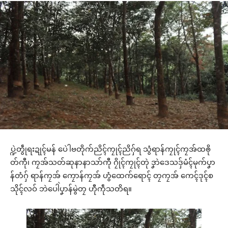
ပ္ဍဲတွဵုရးဍုၚ်မန် ပေဲါဗတိုက်ညိၚ်ကၠုၚ်ညိဂှ်ရ သွံရာန်ကၠုၚ်ကၠအ်ထၜို
တ်ကီု၊ ကၠအ်သတ်ဆုနာနာသာ်ကီု ဂၠိုၚ်ကၠုၚ်တုဲ ဒၞာဲဒေသဒှ်မံၚ်မုက်ပၞာ
န်တံဂှ် ရာန်ကၠအ် ကၠောန်ကၠအ် ဟွံထေက်ရောၚ် တၠကၠအ် ကေၚ်ဒုၚ်စ
သိုၚ်လဝ် ဘဲပေါဲပၞာန်မွဲတၠ ဟီုကဵုသတိရ။