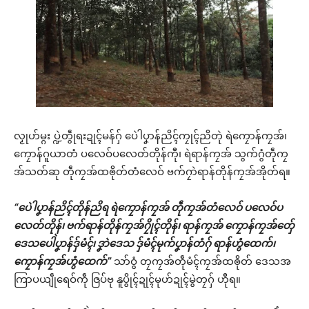
လၟုဟ်မ္ဂး ပ္ဍဲတွဵုရးဍုၚ်မန်ဂှ် ပေဲါပၞာန်ညိၚ်ကၠုၚ်ညိတုဲ ရဲကၠောန်ကၠအ်၊
ကၠောန်ဂူယာတံ ပလေဝ်ပလေတ်တိုန်ကီု၊ ရဲရာန်ကၠအ် သွက်ဂွံတဵုကၠ
အ်သတ်ဆု တဵုကၠအ်ထၜိုတ်တံလေဝ် ဗက်ဂၠာဲရာန်တိုန်ကၠအ်အိုတ်ရ။
“ပေဲါပၞာန်ညိၚ်တိုန်ညိရ ရဲကၠောန်ကၠအ် တဵုကၠအ်တံလေဝ် ပလေဝ်ပ
လေတ်တိုန်၊ ဗက်ရာန်တိုန်ကၠအ်ဂၠိုၚ်တိုန်၊ ရာန်ကၠအ် ကၠောန်ကၠအ်တှ်ေ
ဒေသပေါဲပၞာန်ဒှ်မံၚ်၊ ဒၞာဲဒေသ ဒှ်မံၚ်မုက်ပၞာန်တံဂှ် ရာန်ဟွံထေက်၊
ကၠောန်ကၠအ်ဟွံထေက်”
သာ်ဝွံ တၠကၠအ်တဵုမံၚ်ကၠအ်ထၜိုတ် ဒေသအ
ကြာပယျဵုရေဝ်ကဵု ဇြပ်ဗု နူပွိုၚ်ဍုၚ်မုဟ်ဍုၚ်မွဲတၠဂှ် ဟီုရ။