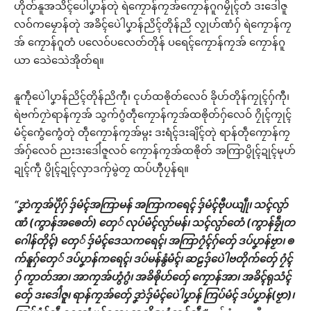
ဟိုတ်နူအသိၚ်ပေါဲပၞာန်တုဲ ရဲကၠောန်ကၠအ်ကၠောန်ဂူဂမၠိုၚ်တံ ဒးဒေါံဇူ
လဝ်ကမၠောန်တုဲ အခိၚ်ပေဲါပၞာန်ညိၚ်တိုန်ညိ လၟုဟ်ဏံဂှ် ရဲကၠောန်ကၠ
အ် ကၠောန်ဂူတံ ပလေဝ်ပလေတ်တိုန် ပရေၚ်ကၠောန်ကၠအ် ကၠောန်ဂူ
ယာ သေဲသေဲအိုတ်ရ။
နူကဵုပေဲါပၞာန်ညိၚ်တိုန်ညိကီု၊ ၚုဟ်ထၜိုတ်လေဝ် ခိုဟ်တိုန်ကၠုၚ်ဂှ်ကီု၊
ရဲဗက်ဂၠာဲရာန်ကၠအ် သွက်ဂွံတဵုကၠောန်ကၠအ်ထၜိုတ်ဂှ်လေဝ် ဂၠိုၚ်ကၠုၚ်
မံၚ်ကွေံကွေံတုဲ တဵုကၠောန်ကၠအ်မ္ဂး ဒးရံၚ်ဒးချိၚ်တုဲ ရာန်တဵုကၠောန်ကၠ
အ်ဂှ်လေဝ် ညးဒးဒေါံဇူလဝ် ကၠောန်ကၠအ်ထၜိုတ် အကြာပွိုၚ်ဍုၚ်မုဟ်
ဍုၚ်ကဵု ပွိုၚ်ဍုၚ်လှာဒကှ်မွဲတၠ ထပ်ဟီုပၠန်ရ။
“ဒၞာဲကၠအ်ပိုဲဂှ် ဒှ်မံၚ်အကြာမန် အကြာကရေၚ် ဒှ်မံၚ်ဗီုပယျဵု၊ သၚ်လ္ပာ်
ဏံ (ကွာန်အၜေတ်) တှေ် လုပ်မံၚ်လ္ပာ်မန်၊ သၚ်လ္ပာ်တေံ (ကွာန်ခၠဵုတ
ဂေါန်တိုၚ်) တှေ် ဒှ်မံၚ်ဒေသကရေၚ်၊ အကြာဂၠံၚ်ဂှ်တှ်ေ ဒပ်ပၞာန်ဗၟာ၊ ၜ
က်နူဂှ်တှေ် ဒပ်ပၞာန်ကရေၚ်၊ ဒပ်မန်နွံမံၚ်၊ ဆဠဒှ်ပေဲါဗတိုက်တှ်ေ ဂၠံၚ်
ဂှ် ကၟာတ်အာ၊ အာကၠအ်ဟွံဂွံ၊ အခိၜိုဟ်တှ်ေ ကၠောန်အာ၊ အခိၚ်ရုသံၚ်
တှ်ေ ဒးဒေါံဇူ၊ ရာန်ကၠအ်တှ်ေ ဒၞာဲဒှ်မံၚ်ပေဲါပၞာန် ကြပ်မံၚ် ဒပ်ပၞာန်(ဗၟာ)၊