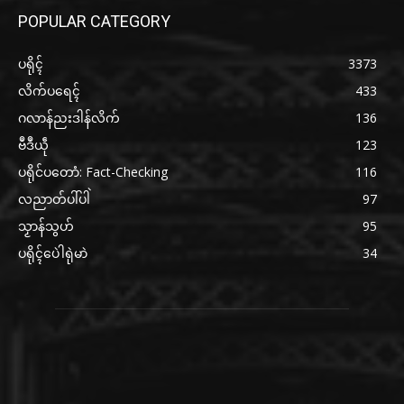
POPULAR CATEGORY
ပရိုၚ်
3373
လိက်ပရေၚ်
433
ဂလာန်ညးဒါန်လိက်
136
ဗဳဒဳယဵု
123
ပရိုင်ပတောံ: Fact-Checking
116
လညာတ်ပါ်ပါဲ
97
သၟာန်သွဟ်
95
ပရိုၚ်ပေဲါရုဲမာဲ
34