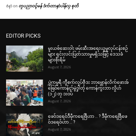
တၠပညာဝၚ်မန် ဒံက်တာနာဲပါန်လှ စုတိ
ဇဲနာဲ
on
EDITOR PICKS
မူးယစ်ဆေးဝါး ဖမ်းဆီးအရေးယူမှုလုပ်ငန်းစဉ်
များ ရှင်းလင်းပြတ်သားမှုမရှိသဖြင့် ဒေသခံ
များစိုးရိမ်
August 7, 2026
ပ္ဍဲကမ္မရဳ ကွဳစက်လုပ်ဇီုဒး ဘာဗ္တောန်လိက်ဖောအ်
ဗြေဝ်ကောန်ၚာ်မွဲဒၞါဲတုဲ ကောန်ကွးဘာ လၟိဟ်
(၁၂) တၠ ဒးဝပ်
August 7, 2026
ဖေဝ်ဒရေဝ်ဒဳမဵုကရေဇြဳဟာ … ? ဒဳမဵုကရေဇြဳဖေ
ဝ်ဒရေဝ်ဟာ … ?
August 7, 2026