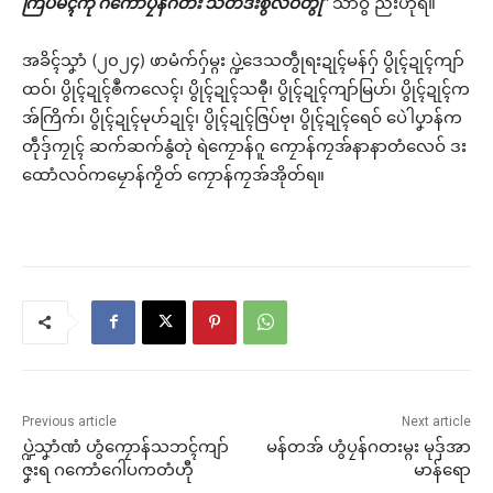
ကြပ်မံၚ်ကဵု ဂကောံပၠန်ဂတး သတိဒးစွံလဝ်တွဵု”
သာ်ဝွံ ညးဟီုရ။
အခိၚ်သၞာံ (၂၀၂၄) ဖာမံက်ဂှ်မ္ဂး ပ္ဍဲဒေသတွဵုရးဍုၚ်မန်ဂှ် ပွိုၚ်ဍုၚ်ကျာ်
ထဝ်၊ ပွိုၚ်ဍုၚ်ၜဳကလေၚ်၊ ပွိုၚ်ဍုၚ်သဓီု၊ ပွိုၚ်ဍုၚ်ကျာ်မြဟ်၊ ပွိုၚ်ဍုၚ်က
အ်ကြိက်၊ ပွိုၚ်ဍုၚ်မုဟ်ဍုၚ်၊ ပွိုၚ်ဍုၚ်ဇြပ်ဗု၊ ပွိုၚ်ဍုၚ်ရေဝ် ပေဲါပၞာန်က
တဵုဒှ်ကၠုၚ် ဆက်ဆက်နွံတုဲ ရဲကၠောန်ဂူ ကၠောန်ကၠအ်နာနာတံလေဝ် ဒး
ထောံလဝ်ကမၠောန်ကၟိတ် ကၠောန်ကၠအ်အိုတ်ရ။
Previous article
Next article
ပ္ဍဲသၞာံဏံ ဟွံကၠောန်သဘၚ်ကျာ်
မန်တအ် ဟွံပၠန်ဂတးမ္ဂး မုဒှ်အာ
ဇၞးရ ဂကောံဂေါပကတံဟီု
မာန်ရော