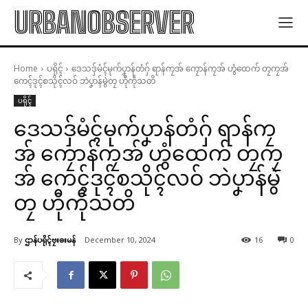
URBANOBSERVER
Home
ပရိုၚ်
ဒေသဒှ်မံၚ်မုက်ပၞာန်တံဂှ် ရာန်ကၠအ် ကၠောန်ကၠအ် ဟွံထေက် တၠကၠအ်
ကေၚ်ဒုၚ်စသိုၚ်လဝ် ဘဲပၞာန်မွဲတၠ ဟီုကဵုသတိ
ပရိုၚ်
ဒေသဒှ်မံၚ်မုက်ပၞာန်တံဂှ် ရာန်ကၠ
အ် ကၠောန်ကၠအ် ဟွံထေက် တၠကၠ
အ် ကေၚ်ဒုၚ်စသိုၚ်လဝ် ဘဲပၞာန်မွဲ
တၠ ဟီုကဵုသတိ
By
ဌာန်ပရိုၚ်ဗၠးၜးမန်
December 10, 2024
16
0