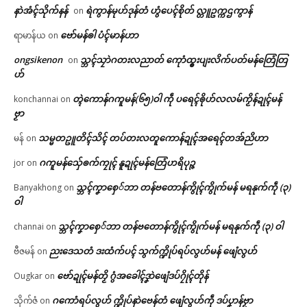
နာဲအံၚ်သိုက်နန်
ရဲကွာန်မုဟ်ဒုန်တံ ဟွံပေၚ်စိုတ် လ္တူဥက္ကဌကွာန်
on
ဗော်မန်ၜါ ပံၚ်မာန်ဟာ
ရာမာန်ယ
on
ongsikenon
သ္ဘၚ်သၠာဲဂတးလညာတ် ကေုာံထ္ၜးပျးလိက်ပတ်မန်တြေံတြ
on
ဟ်
တ္ၚဲကောန်ဂကူမန်(၆၅)ဝါ ကဵု ပရေၚ်ၜိုဟ်လလမ်ကၟိန်ဍုၚ်မန်
konchannai
on
ဗၟာ
သမ္မတဥူတိၚ်သိၚ် တပ်တးလတူကောန်ဍုၚ်အရေၚ်တအ်ညိဟာ
မန်
on
ဂကူမန်​သှ်ေၜက်ကၠုၚ် နူဍုၚ်မန်တြေံဟရိပုဉ္ဇ
jor
on
သ္ဘၚ်ကၞာစှေ်ဘာ တန်ဗတောန်ကွိုၚ်ကွိုက်မန် မရနုက်ကဵု (၃)
Banyakhong
on
ဝါ
သ္ဘၚ်ကၞာစှေ်ဘာ တန်ဗတောန်ကွိုၚ်ကွိုက်မန် မရနုက်ကဵု (၃) ဝါ
channai
on
ညးဒေသတံ ဒးထံက်ပၚ် သွက်က္ဍိုပ်ရပ်လွဟ်မန် ဖျေံလွဟ်
ဗီဇမန်
on
ဗော်ဍုၚ်မန်တၟိ ဂွံအခေါၚ်ဒၞာဲဖျေံဒပ်ဂၠိုၚ်တိုန်
Ougkar
on
ဂကောံရပ်လွဟ် က္ဍိုပ်နာဲဗေန်တံ ဖျေံလွဟ်ကဵု ဒပ်ပၞာန်ဗၟာ
သိုက်ဇံ
on