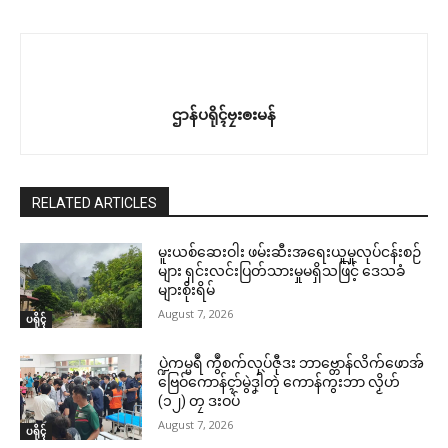
ဌာန်ပရိုၚ်ဗၠးၜးမန်
RELATED ARTICLES
မူးယစ်ဆေးဝါး ဖမ်းဆီးအရေးယူမှုလုပ်ငန်းစဉ်
များ ရှင်းလင်းပြတ်သားမှုမရှိသဖြင့် ဒေသခံ
များစိုးရိမ်
August 7, 2026
ပရိုၚ်
ပ္ဍဲကမ္မရဳ ကွဳစက်လုပ်ဇီုဒး ဘာဗ္တောန်လိက်ဖောအ်
ဗြေဝ်ကောန်ၚာ်မွဲဒၞါဲတုဲ ကောန်ကွးဘာ လၟိဟ်
(၁၂) တၠ ဒးဝပ်
August 7, 2026
ပရိုၚ်