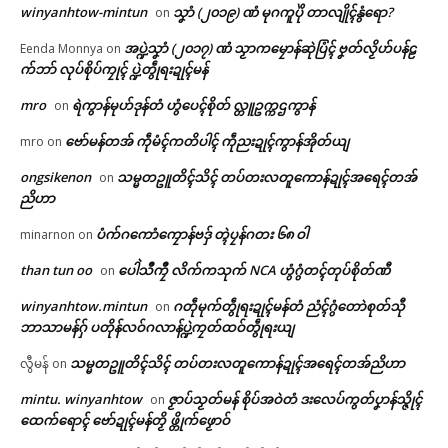
winyanhtow-mintun
သၞာံ (၂၀၁၉) ဏံ မုဂကူပိုဲ တာလျိုၚ်နွံရော?
on
အပ္ဍဲသၞာံ (၂၀၁၇) ဏံ သၟာကမၠောန်ဆုဲပြံၚ် ဗၞတ်လၟိဟ်ပန်ဠ
Eenda Monnya
on
က်ဘာ် လုပ်စိုပ်ကၠုၚ် ပ္ဍဲတွဵုရးဍုၚ်မန်
mro
ရဲကွာန်မုဟ်ဒုန်တံ ဟွံပေၚ်စိုတ် လ္တူဥက္ကဌကွာန်
on
ဗော်မန်တအ် ကဵုမံၚ်ကတိပါၚ် ကဵုညးဍုၚ်ကွာန်အိုတ်ယျ
mro
on
ongsikenon
သမ္မတဥူတိၚ်သိၚ် တပ်တးလတူကောန်ဍုၚ်အရေၚ်တအ်
on
ညိဟာ
ပံက်ဂကောံကၠောန်ဗဒှ် တ္ၚဲပၠန်ဂတး ၆၈ ဝါ
minarnon
on
than tun oo
ပေါဲသဳကၠဳ လိက်ကသုက် NCA ဟွံဂွံတၚ်တုပ်စိုတ်ဏီ
on
Related
ဌာန်ပရိုၚ်ဗၠးၜးမန်
winyanhtow.mintun
ဂတဵုမုက်တွဵုရးဍုၚ်မန်တံ ညံၚ်ဂွံတောဲစုတ်သီု
on
ဘာသာမန်ဂှ် ပတိုန်လဝ်ဂလာန်ပ္ဍဲကၠတ်ထဝ်တွဵုရးယျ
ရုဲစှ်
သမ္မတဥူတိၚ်သိၚ် တပ်တးလတူကောန်ဍုၚ်အရေၚ်တအ်ညိဟာ
လွီမန်
on
mintu. winyanhtow
ဇၟာပ်သၟတ်မန် စိုပ်အဝဲတံ ဒးလေပ်ကွတ်ပၞာန်သ္ဇိုၚ်
on
ပရိုၚ်လက္ကရဴအိုတ်
ထေက်ရောၚ် ဗော်ဍုၚ်မန်တၟိ ဖ္တိုက်ဖၟောဝ်
ဝိုၚ်ဝေၚ်လံၚ်သြန်ဂမၠိုၚ်ဂှ် အလဵုအ
ဒၟာနူရာန်ကၠေၚ်စက်ဝါတ်တုဲ တၠကၠ
သဳပၞာန်တွဵုရးဍုၚ်မန် ရပ်စပ်မာန်
အ်တအ် ဒှ်ခက်ခုဲကဵု ဗာ်ရာပ်ကၠအ်