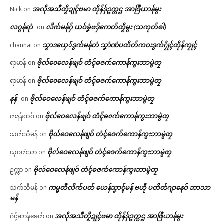
အလဵုအသဳတၟိဍုၚ်ဗမာ တိုန်ဒှ်ဥက္ကဌ အာဇြဳယာန်မ္ဂး
Nick
on
လဂ္ဂန်ရာံ
လိက်မန်ဂှ် ယဝ်ခၞံဗဒှ်ကေတ်တၟိမ္ဂး (သကုတ်ၜါ)
on
သၟာဒယှေ်ဒွက်မန်တံ သၞာံဏံပတိတ်ကဝးဒွက်ဂၠိုၚ်တိုန်ကၠုၚ်
channai
on
ဗိုလ်ဝေလေန်ဖျဝ် တံၚ်ဓဇက်ကောန်ကွးဘာမွဲတၠ
ရာမာန်
on
ဗိုလ်ဝေလေန်ဖျဝ် တံၚ်ဓဇက်ကောန်ကွးဘာမွဲတၠ
ရာမာန်
on
နန်
ဗိုလ်ဝေလေန်ဖျဝ် တံၚ်ဓဇက်ကောန်ကွးဘာမွဲတၠ
on
ဗိုလ်ဝေလေန်ဖျဝ် တံၚ်ဓဇက်ကောန်ကွးဘာမွဲတၠ
ကနန်ထဝ်
on
ဗိုလ်ဝေလေန်ဖျဝ် တံၚ်ဓဇက်ကောန်ကွးဘာမွဲတၠ
သက်သီမန်
on
ဗိုလ်ဝေလေန်ဖျဝ် တံၚ်ဓဇက်ကောန်ကွးဘာမွဲတၠ
ယုဝဟံသာ
on
ဗိုလ်ဝေလေန်ဖျဝ် တံၚ်ဓဇက်ကောန်ကွးဘာမွဲတၠ
ဥက္ကာ
on
ကမ္မတဳလိက်ပတ် ယေန်သၞာၚ်မန် ဗဟဵု ပတိတ်ဂျာနေဝ် ဘာသာ
သက်သီမန်
on
မန်
အလဵုအသဳတၟိဍုၚ်ဗမာ တိုန်ဒှ်ဥက္ကဌ အာဇြဳယာန်မ္ဂး
ဂံၚ်ဆာန်ခေတ်
on