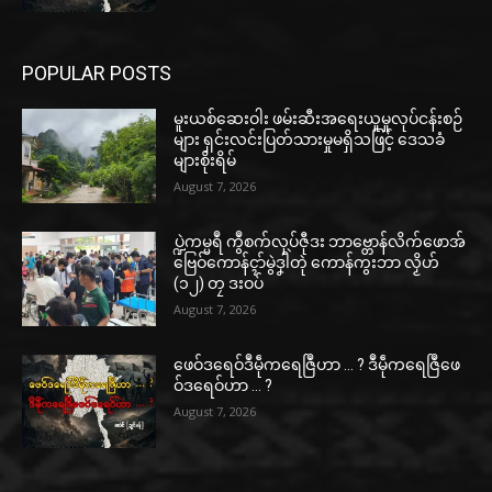
POPULAR POSTS
မူးယစ်ဆေးဝါး ဖမ်းဆီးအရေးယူမှုလုပ်ငန်းစဉ်
များ ရှင်းလင်းပြတ်သားမှုမရှိသဖြင့် ဒေသခံ
များစိုးရိမ်
August 7, 2026
ပ္ဍဲကမ္မရဳ ကွဳစက်လုပ်ဇီုဒး ဘာဗ္တောန်လိက်ဖောအ်
ဗြေဝ်ကောန်ၚာ်မွဲဒၞါဲတုဲ ကောန်ကွးဘာ လၟိဟ်
(၁၂) တၠ ဒးဝပ်
August 7, 2026
ဖေဝ်ဒရေဝ်ဒဳမဵုကရေဇြဳဟာ … ? ဒဳမဵုကရေဇြဳဖေ
ဝ်ဒရေဝ်ဟာ … ?
August 7, 2026