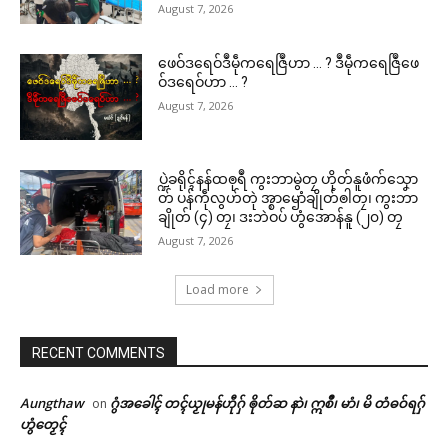
August 7, 2026
ဖေဝ်ဒရေဝ်ဒဳမဵုကရေဇြဳဟာ … ? ဒဳမဵုကရေဇြဳဖေ
ဝ်ဒရေဝ်ဟာ … ?
August 7, 2026
ပ္ဍဲခရိုၚ်နန်ထၜုရဳ ကွးဘာမွဲတၠ ဟိုတ်နူဖံက်သၞော
တ် ပန်ကဵုလွဟ်တုဲ အ္စာၝောံချိုတ်ၜါတၠ၊ ကွးဘာ
ချိုတ် (၄) တၠ၊ ဒးဘဲဝပ် ဟွံအောန်နူ (၂၀) တၠ
August 7, 2026
Load more
RECENT COMMENTS
Aungthaw
ဂွံအခေါၚ် တၚ်ယၟုမန်ဟီုဂှ် ၜိုတ်ဆ နာဲ၊ ဣစဳ၊ မာံ၊ မိ တံဓဝ်ရဂှ်
on
ဟွံတၟေၚ်