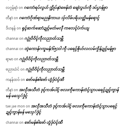
ဂကောံရပ်လွဟ် က္ဍိုပ်နာဲဗေန်တံ ဖျေံလွဟ်ကဵု ဒပ်ပၞာန်ဗၟာ
လဂ္ဂန်ရာံ
on
ဂကောံဂိုဏ်ရာမညနိကာယ သှ်လိခ်ပရိယတ္တိမန်ရောၚ်
တီနာဲ
on
ရုၚ်ဆက်ဆောံဍုၚ်မတ်မလီု ကလေၚ်ပံက်ယျ
ဒိဟနန်
on
ဂဥုဲဝိဝိၚ်ကဵုလညာတ်သမ္တီ
channai
on
တ္ၚဲကောန်ဂကူမန်(၆၅)ဝါ ကဵု ပရေၚ်ၜိုဟ်လလမ်ကၟိန်ဍုၚ်မန်ဗၟာ
channai
on
ဂဥုဲဝိဝိၚ်ကဵုလညာတ်သမ္တီ
ရာမာ
on
ဂဥုဲဝိဝိၚ်ကဵုလညာတ်သမ္တီ
ဗညာဃံင်
on
ဗော်မန်ၜါဗော် ဟွံဒှ်ပံၚ်ဏီ
ကနန်ထဝ်
on
အလဵုအသဳတံ ဒုၚ်ကအ်ပါၚ် ဗလးကဵုကောန်ထံၚ်သၟာပရေၚ်ဍုၚ်ကွာန်
တီနာဲ
on
မန် မသှေ်ဒၟံၚ်
အလဵုအသဳတံ ဒုၚ်ကအ်ပါၚ် ဗလးကဵုကောန်ထံၚ်သၟာပရေၚ်
tae jae mon
on
ဍုၚ်ကွာန်မန် မသှေ်ဒၟံၚ်
ဗော်မန်ၜါဗော် ဟွံဒှ်ပံၚ်ဏီ
channai
on