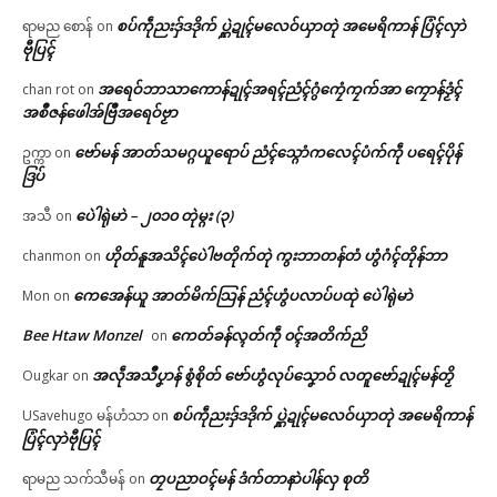
စပ်ကဵုညးဒှ်ဒဒိုက် ပ္ဋဲဍုၚ်မလေဝ်ယှာတုဲ အမေရိကာန် ပြံၚ်လှာဲ
ရာမည စောန်
on
ဗီုပြၚ်
အရေဝ်ဘာသာကောန်ဍုၚ်အရၚ်ညံၚ်ဂွံကၠေံကၠက်အာ ကၠောန်ဒၟံၚ်
chan rot
on
အစဳဇန်ဖေါအ်ဗြဳအရေဝ်ဗၟာ
ဗော်မန် အာတ်သမဂ္ဂယူရောပ် ညံၚ်သ္ဂောံကလေၚ်ပံက်ကဵု ပရေၚ်ပိုန်
ဥက္ကာ
on
ဒြပ်
ပေဲါရုဲမာဲ – ၂၀၁၀ တုဲမ္ဂး (၃)
အသီ
on
ဟိုတ်နူအသိၚ်ပေဲါဗတိုက်တုဲ ကွးဘာတန်တံ ဟွံဂံၚ်တိုန်ဘာ
chanmon
on
ကေအေန်ယူ အာတ်မိက်သြန် ညံၚ်ဟွံပလာပ်ပထုဲ ပေဲါရုဲမာဲ
Mon
on
Bee Htaw Monzel
ကေတ်ခန်လ္ၚတ်ကဵု ၀ၚ်အတိက်ညိ
on
အလဵုအသဳပၞာန် စွံစိုတ် ဗော်ဟွံလုပ်သၞောဝ် လတူဗော်ဍုၚ်မန်တၟိ
Ougkar
on
စပ်ကဵုညးဒှ်ဒဒိုက် ပ္ဋဲဍုၚ်မလေဝ်ယှာတုဲ အမေရိကာန်
USavehugo မန်ဟံသာ
on
ပြံၚ်လှာဲဗီုပြၚ်
တၠပညာဝၚ်မန် ဒံက်တာနာဲပါန်လှ စုတိ
ရာမည သက်သီမန်
on