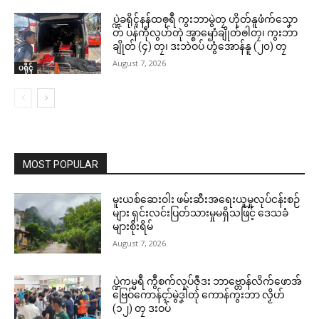
ပ္ဍဲခရိုၚ်နန်ထၜုရဳ ကွးဘာမွဲတၠ ဟိုတ်နူဖံက်သၞော
တ် ပန်ကဵုလွဟ်တုဲ အ္စာၝောံချိုတ်ၜါတၠ၊ ကွးဘာ
ချိုတ် (၄) တၠ၊ ဒးဘဲဝပ် ဟွံအောန်နူ (၂၀) တၠ
August 7, 2026
ပရိုၚ်
MOST POPULAR
မူးယစ်ဆေးဝါး ဖမ်းဆီးအရေးယူမှုလုပ်ငန်းစဉ်
များ ရှင်းလင်းပြတ်သားမှုမရှိသဖြင့် ဒေသခံ
များစိုးရိမ်
August 7, 2026
ပ္ဍဲကမ္မရဳ ကွဳစက်လုပ်ဇီုဒး ဘာဗ္တောန်လိက်ဖောအ်
ဗြေဝ်ကောန်ၚာ်မွဲဒၞါဲတုဲ ကောန်ကွးဘာ လၟိဟ်
(၁၂) တၠ ဒးဝပ်