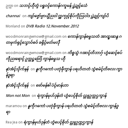
သဘၚ်ဟီုတွံ ပရူဝၚ်ကောန်ဂကူမန် ပ္ဍဲဍုၚ်သေံ
ဥက္ကာ
on
channai
ကျာ်ဇၞော်ဗၟာယှိုဲညဝါ က္ညကၠုၚ်စိုပ်ကဵုသြဝါဒ ပ္ဍဲဍုၚ်ကျာ်ပိ
on
DVB Radio 12.November.2012
Monland
on
ကောန်ကွာန်ဓမ္မသတံ အာထ္ၜးဆန္ဒ ဂ
woodmonraingwmow@gmail.com
on
တမုက်ရုၚ်သၞောဝ်ဓဝ် ခရိုၚ်မတ်မလီု
ကိစ္စသွံ ဂအာၚ်တိဘာဂှ် ဟွံဆေၚ်စပ်
woodmonraingwmow@gmail.com
on
ကဵုညးရောၚ် ဥက္ကဋ္ဌတြေံ ကွာန်ဓမ္မသ ဟီု
နာဲအံၚ်သိုက်နန်
နူကဵုဂကောံ ပတုဲဖဵုကွာန် ပရဟိတတံ သွံစမံၚ်တိဗလး ကွာ
on
န်ဒူရာ
နာဲအံၚ်သိုက်နန်
ဗော်မန်ၜါ ပံၚ်မာန်ဟာ
on
Mon not Mon
ရဲကွာန်မုဟ်ဒုန်တံ ဟွံပေၚ်စိုတ် လ္တူဥက္ကဌကွာန်
on
နူကဵုဂကောံ ပတုဲဖဵုကွာန် ပရဟိတတံ သွံစမံၚ်တိဗလး ကွာန်ဒူ
maramou
on
ရာ
ရဲကွာန်မုဟ်ဒုန်တံ ဟွံပေၚ်စိုတ် လ္တူဥက္ကဌကွာန်
Rea Jea
on