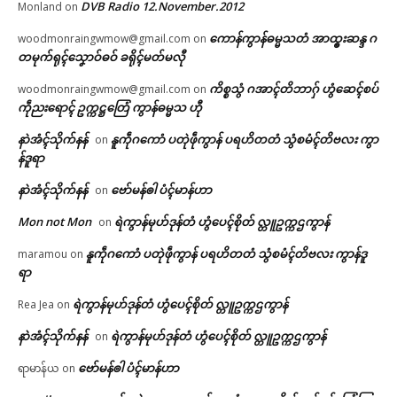
DVB Radio 12.November.2012
Monland
on
ကောန်ကွာန်ဓမ္မသတံ အာထ္ၜးဆန္ဒ ဂ
woodmonraingwmow@gmail.com
on
တမုက်ရုၚ်သၞောဝ်ဓဝ် ခရိုၚ်မတ်မလီု
ကိစ္စသွံ ဂအာၚ်တိဘာဂှ် ဟွံဆေၚ်စပ်
woodmonraingwmow@gmail.com
on
ကဵုညးရောၚ် ဥက္ကဋ္ဌတြေံ ကွာန်ဓမ္မသ ဟီု
နာဲအံၚ်သိုက်နန်
နူကဵုဂကောံ ပတုဲဖဵုကွာန် ပရဟိတတံ သွံစမံၚ်တိဗလး ကွာ
on
န်ဒူရာ
နာဲအံၚ်သိုက်နန်
ဗော်မန်ၜါ ပံၚ်မာန်ဟာ
on
Mon not Mon
ရဲကွာန်မုဟ်ဒုန်တံ ဟွံပေၚ်စိုတ် လ္တူဥက္ကဌကွာန်
on
နူကဵုဂကောံ ပတုဲဖဵုကွာန် ပရဟိတတံ သွံစမံၚ်တိဗလး ကွာန်ဒူ
maramou
on
ရာ
ရဲကွာန်မုဟ်ဒုန်တံ ဟွံပေၚ်စိုတ် လ္တူဥက္ကဌကွာန်
Rea Jea
on
နာဲအံၚ်သိုက်နန်
ရဲကွာန်မုဟ်ဒုန်တံ ဟွံပေၚ်စိုတ် လ္တူဥက္ကဌကွာန်
on
ဗော်မန်ၜါ ပံၚ်မာန်ဟာ
ရာမာန်ယ
on