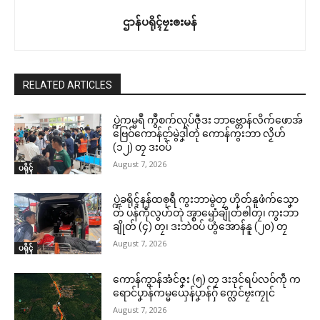
ဌာန်ပရိုၚ်ဗၠးၜးမန်
RELATED ARTICLES
ပ္ဍဲကမ္မရဳ ကွဳစက်လုပ်ဇီုဒး ဘာဗ္တောန်လိက်ဖောအ်
ဗြေဝ်ကောန်ၚာ်မွဲဒၞါဲတုဲ ကောန်ကွးဘာ လၟိဟ်
(၁၂) တၠ ဒးဝပ်
August 7, 2026
ပရိုၚ်
ပ္ဍဲခရိုၚ်နန်ထၜုရဳ ကွးဘာမွဲတၠ ဟိုတ်နူဖံက်သၞော
တ် ပန်ကဵုလွဟ်တုဲ အ္စာၝောံချိုတ်ၜါတၠ၊ ကွးဘာ
ချိုတ် (၄) တၠ၊ ဒးဘဲဝပ် ဟွံအောန်နူ (၂၀) တၠ
August 7, 2026
ပရိုၚ်
ကောန်ကွာန်အံင်ဇၞး (၅) တၠ ဒးဒုင်ရပ်လဝ်ကဵု က
ရောင်ပၞာန်ကမ္မယှေန်ပၞာန်ဂှ် က္လေင်ဗၠးကၠုင်
August 7, 2026