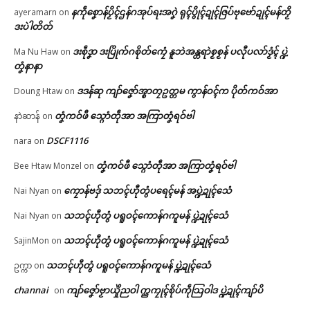
In "ပရိုၚ်"
နကဵုစၞောန်ပၟိၚ်ဌန်ဂအုပ်ရးအဂၞဲ ရုၚ်ပွိုၚ်ဍုၚ်ဇြပ်ဗုဗော်ဍုၚ်မန်တၟိ
ညးဒါန်လိက်
ayeramarn
on
ဒးပဲါတိတ်
ဗွဳဒဳယဵု
ဒးစဵုဒၞာ ဒးပြိုက်ဂစိုတ်ကၠေံ နူဘဲအန္တရာဲစၟစၟန် ပလီုပလာ်ဒၟံၚ် ပ္ဍဲ
Ma Nu Haw
on
တၞံနာနာ
ကေတ်အဆက်
ဒဒန်ဆု ကျာ်ဇၞော်အ္စာတၠဥတ္တမ ကွာန်ဝၚ်က ပိုတ်ကဝ်အာ
Doung Htaw
on
ပ္ဍဲသ္ကုတ်ရေဝ်သၟဝ်ကျာ ဒပ်ကမ္မ
တၞံကဝ်ဖီ သ္ဂောံတဵုအာ အကြာတၞံရဝ်ဗါ
နာဲဆာန်
on
ယှေန်ပၞာန် ထပ်ဗပေင်ဇြဟတ်၊ ပ
ရေင်ပၞာန်ၜါလ္ပာ် ကြံင်မ္ၚိုဟ်ဒၟံင်
© ဌာန်ပရိုၚ်ဗၠးၜးမန်
DSCF1116
nara
on
March 27, 2026
In "ပရိုၚ်"
တၞံကဝ်ဖီ သ္ဂောံတဵုအာ အကြာတၞံရဝ်ဗါ
Bee Htaw Monzel
on
ကၠောန်ဗဒှ် သဘၚ်ဟီုတွံပရေၚ်မန် အပ္ဍဲဍုၚ်သေံ
Nai Nyan
on
သဘၚ်ဟီုတွံ ပရူဝၚ်ကောန်ဂကူမန် ပ္ဍဲဍုၚ်သေံ
Nai Nyan
on
သဘၚ်ဟီုတွံ ပရူဝၚ်ကောန်ဂကူမန် ပ္ဍဲဍုၚ်သေံ
SajinMon
on
သဘၚ်ဟီုတွံ ပရူဝၚ်ကောန်ဂကူမန် ပ္ဍဲဍုၚ်သေံ
ဥက္ကာ
on
channai
ကျာ်ဇၞော်ဗၟာယှိုဲညဝါ က္ညကၠုၚ်စိုပ်ကဵုသြဝါဒ ပ္ဍဲဍုၚ်ကျာ်ပိ
on