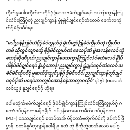
ဟိုတ်နူပေါဲဗတိုက်ကတဵုဒှ်ဒၟံၚ်ဒေသဗမံက်ဍုင်ရေဝ် အကြာကွာန်ကြု
င်လံင်တြေံဂှ်တုဲ ညးဍုင်ကွာန် မၞုံဗွိုင်ဍုင်ရေဝ်တံလေဝ် ဖေက်လကို
တ်ဒှ်မံၚ်ဂဝိင်ရ။
“ပေါဲပၞာန်ကြုင်လံၚ်ဒှ်မံင်လၟုဟ်ဂှ် မၠံက်ဇၞော်ဗြုမံင်ကၠိုဟ်တ္ၚဲ ကၠိုဟ်ဗ
တမ် သီုက္ၜင်ကျာတှ်ေ ဗီုဒှ်မံင်လၟုဟ်ဏံ ဒေသပိုဲဏံ မွဲအလန်လေဝ် ဟွံ
ကေၚ်ဆဵုဏီပုဟ်၊ ညးဍုင်ကွာန်ဒေသကွာန်ကြုင်လံင်တေံလေဝ် ဂြိပ်
ပါဲစိုပ်မံင်ဍုင်ရေဝ် နွံဟွံအောန်၊ ညးဍုင်ကွာန် ပ္ဍ္ဍဲဍုင်ရေဝ်ဏံလေဝ် ဒး
မံင်မံင်ကဵုဂဝိၚ် မုဆက်ဒှ်ကၠုင်ပၠန်ဂှ် ဒှ်မံင်ဂဝိင်၊ ညးဍုင်ကွာန်လ္ပာ်ဍုင်
ရေဝ်ပိုဲဏံ ပရေင်အာကၠုင်အောန်စှ်ေအာတၟာဂလိုင်”
နာဲဗၠာဲ (ဗလေတ်
လဝ်ယၟု) နူဍုင်ရေဝ်ဂှ် ဟီုရ။
ပေါဲဗတိုက်ဗမံက်ဍုင်ရေဝ် ဒှ်မံင်ဗွိုင်ကွာန်ကြုင်လံင်တြေံလၟုဟ်ဂှ် ဂ
ကောံဒပ်ပၠန်ဂတးမန်ဂမၠိုင်၊ ဒပ်ပၠန်ဂတးမဟာမိတ်၊ ဒပ်ပၠန်ဂတး
(PDF) ဒေသဍုင်ရေဝ် စတမ်တအ် ပံၚ်တောဲဗတိုက်မံင်ကဵု ဒပ်ကံင်ဇြဳ
ပၞာန် စတမ်နူဂိတုဂျာန်နဝါရဳ ၉ တေံ တုဲ စဵုကဵုတ္ရဲဏအ်လေဝ် ပေါဲဗ္