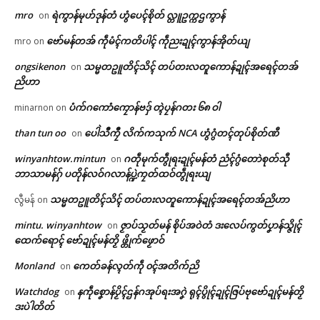
mro
ရဲကွာန်မုဟ်ဒုန်တံ ဟွံပေၚ်စိုတ် လ္တူဥက္ကဌကွာန်
on
ဗော်မန်တအ် ကဵုမံၚ်ကတိပါၚ် ကဵုညးဍုၚ်ကွာန်အိုတ်ယျ
mro
on
ongsikenon
သမ္မတဥူတိၚ်သိၚ် တပ်တးလတူကောန်ဍုၚ်အရေၚ်တအ်
on
ညိဟာ
ပံက်ဂကောံကၠောန်ဗဒှ် တ္ၚဲပၠန်ဂတး ၆၈ ဝါ
minarnon
on
than tun oo
ပေါဲသဳကၠဳ လိက်ကသုက် NCA ဟွံဂွံတၚ်တုပ်စိုတ်ဏီ
on
winyanhtow.mintun
ဂတဵုမုက်တွဵုရးဍုၚ်မန်တံ ညံၚ်ဂွံတောဲစုတ်သီု
on
Related
ဘာသာမန်ဂှ် ပတိုန်လဝ်ဂလာန်ပ္ဍဲကၠတ်ထဝ်တွဵုရးယျ
ဌာန်ပရိုၚ်ဗၠးၜးမန်
သမ္မတဥူတိၚ်သိၚ် တပ်တးလတူကောန်ဍုၚ်အရေၚ်တအ်ညိဟာ
လွီမန်
on
ရုဲစှ်
mintu. winyanhtow
ဇၟာပ်သၟတ်မန် စိုပ်အဝဲတံ ဒးလေပ်ကွတ်ပၞာန်သ္ဇိုၚ်
on
ထေက်ရောၚ် ဗော်ဍုၚ်မန်တၟိ ဖ္တိုက်ဖၟောဝ်
ပရိုၚ်လက္ကရဴအိုတ်
Monland
ကေတ်ခန်လ္ၚတ်ကဵု ၀ၚ်အတိက်ညိ
on
အလဵုအသဳပတောံမံက်ကၠုင်တုဲ
တင်ရန်တၟအ် တ္ၚဲကောန်ဂကူ
လေဝ် ပေါဲပၞာန်ဒေသမန် အသိင်ဍို
မန် လ္ပကဵုဗၠးတိတ်အာညိ
Watchdog
နကဵုစၞောန်ပၟိၚ်ဌန်ဂအုပ်ရးအဂၞဲ ရုၚ်ပွိုၚ်ဍုၚ်ဇြပ်ဗုဗော်ဍုၚ်မန်တၟိ
on
🏛 လညာတ်ပါ်ပဲါ
န်စှ်ေဟွံသေင်
January 26, 2026
ဒးပဲါတိတ်
April 11, 2026
In "ပရိုၚ်"