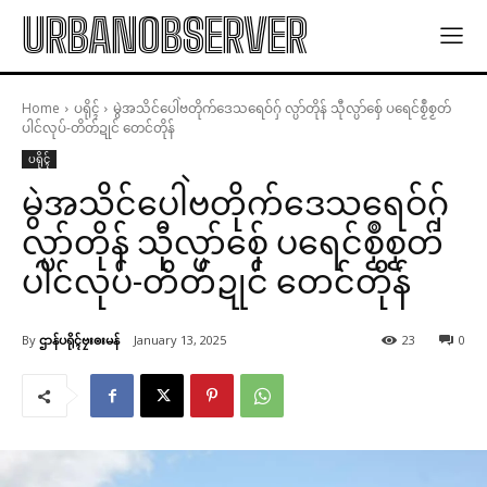
URBANOBSERVER
Home
ပရိုၚ်
မွဲအသိင်ပေါဲဗတိုက်ဒေသရေဝ်ဂှ် လ္ပာ်တိုန် သီုလ္ပာ်စှ်ေ ပရေင်စၟဳစၟတ်
ပါင်လုပ်-တိတ်ဍုင် တေင်တိုန်
ပရိုၚ်
မွဲအသိင်ပေါဲဗတိုက်ဒေသရေဝ်ဂှ်
လ္ပာ်တိုန် သီုလ္ပာ်စှ်ေ ပရေင်စၟဳစၟတ်
ပါင်လုပ်-တိတ်ဍုင် တေင်တိုန်
By
ဌာန်ပရိုၚ်ဗၠးၜးမန်
January 13, 2025
23
0