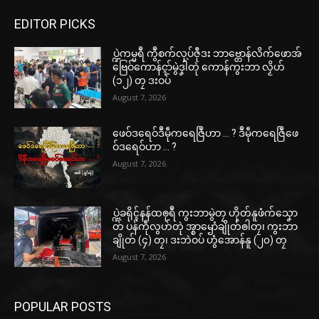
EDITOR PICKS
ပ္ဍဲကမ္မရဳ ကွဳစက်လုပ်ဇီုဒး ဘာဗ္တောန်လိက်ဖောအ်
ဗြေဝ်ကောန်ၚာ်မွဲဒၞါဲတုဲ ကောန်ကွးဘာ လၟိဟ်
(၁၂) တၠ ဒးဝပ်
August 7, 2026
ဖေဝ်ဒရေဝ်ဒဳမဵုကရေဇြဳဟာ … ? ဒဳမဵုကရေဇြဳဖေ
ဝ်ဒရေဝ်ဟာ … ?
August 7, 2026
ပ္ဍဲခရိုၚ်နန်ထၜုရဳ ကွးဘာမွဲတၠ ဟိုတ်နူဖံက်သၞော
တ် ပန်ကဵုလွဟ်တုဲ အ္စာၝောံချိုတ်ၜါတၠ၊ ကွးဘာ
ချိုတ် (၄) တၠ၊ ဒးဘဲဝပ် ဟွံအောန်နူ (၂၀) တၠ
August 7, 2026
POPULAR POSTS