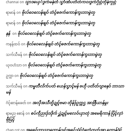
သၟာဒယှေ်ဒွက်မန်တံ သၞာံဏံပတိတ်ကဝးဒွက်ဂၠိုၚ်တိုန်ကၠုၚ်
channai
on
ဗိုလ်ဝေလေန်ဖျဝ် တံၚ်ဓဇက်ကောန်ကွးဘာမွဲတၠ
ရာမာန်
on
ဗိုလ်ဝေလေန်ဖျဝ် တံၚ်ဓဇက်ကောန်ကွးဘာမွဲတၠ
ရာမာန်
on
နန်
ဗိုလ်ဝေလေန်ဖျဝ် တံၚ်ဓဇက်ကောန်ကွးဘာမွဲတၠ
on
ဗိုလ်ဝေလေန်ဖျဝ် တံၚ်ဓဇက်ကောန်ကွးဘာမွဲတၠ
ကနန်ထဝ်
on
ဗိုလ်ဝေလေန်ဖျဝ် တံၚ်ဓဇက်ကောန်ကွးဘာမွဲတၠ
သက်သီမန်
on
ဗိုလ်ဝေလေန်ဖျဝ် တံၚ်ဓဇက်ကောန်ကွးဘာမွဲတၠ
ယုဝဟံသာ
on
ဗိုလ်ဝေလေန်ဖျဝ် တံၚ်ဓဇက်ကောန်ကွးဘာမွဲတၠ
ဥက္ကာ
on
ကမ္မတဳလိက်ပတ် ယေန်သၞာၚ်မန် ဗဟဵု ပတိတ်ဂျာနေဝ် ဘာသာ
သက်သီမန်
on
မန်
အလဵုအသဳတၟိဍုၚ်ဗမာ တိုန်ဒှ်ဥက္ကဌ အာဇြဳယာန်မ္ဂး
ဂံၚ်ဆာန်ခေတ်
on
စပ်ကဵုညးဒှ်ဒဒိုက် ပ္ဋဲဍုၚ်မလေဝ်ယှာတုဲ အမေရိကာန် ပြံၚ်လှာဲ
ရာမည စောန်
on
ဗီုပြၚ်
အရေဝ်ဘာသာကောန်ဍုၚ်အရၚ်ညံၚ်ဂွံကၠေံကၠက်အာ ကၠောန်ဒၟံၚ်
chan rot
on