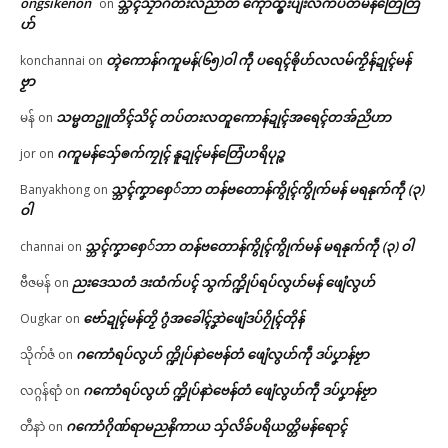
ongsikenon
သ္ဘၚ်သၠာဲဂတးလညာတ် ကေုာံထ္ၜးပျးလိက်ပတ်မန်တြေံတြ
on
ဟ်
တ္ၚဲကောန်ဂကူမန်(၆၅)ဝါ ကဵု ပရေၚ်ၜိုဟ်လလမ်ကၟိန်ဍုၚ်မန်
konchannai
on
ဗၟာ
သမ္မတဥူတိၚ်သိၚ် တပ်တးလတူကောန်ဍုၚ်အရေၚ်တအ်ညိဟာ
မန်
on
ဂကူမန်​သှ်ေၜက်ကၠုၚ် နူဍုၚ်မန်တြေံဟရိပုဉ္ဇ
jor
on
သ္ဘၚ်ကၞာစှေ်ဘာ တန်ဗတောန်ကွိုၚ်ကွိုက်မန် မရနုက်ကဵု (၃)
Banyakhong
on
ဝါ
သ္ဘၚ်ကၞာစှေ်ဘာ တန်ဗတောန်ကွိုၚ်ကွိုက်မန် မရနုက်ကဵု (၃) ဝါ
channai
on
ညးဒေသတံ ဒးထံက်ပၚ် သွက်က္ဍိုပ်ရပ်လွဟ်မန် ဖျေံလွဟ်
ဗီဇမန်
on
ဗော်ဍုၚ်မန်တၟိ ဂွံအခေါၚ်ဒၞာဲဖျေံဒပ်ဂၠိုၚ်တိုန်
Ougkar
on
ဂကောံရပ်လွဟ် က္ဍိုပ်နာဲဗေန်တံ ဖျေံလွဟ်ကဵု ဒပ်ပၞာန်ဗၟာ
သိုက်ဇံ
on
ဂကောံရပ်လွဟ် က္ဍိုပ်နာဲဗေန်တံ ဖျေံလွဟ်ကဵု ဒပ်ပၞာန်ဗၟာ
လဂ္ဂန်ရာံ
on
ဂကောံဂိုဏ်ရာမညနိကာယ သှ်လိခ်ပရိယတ္တိမန်ရောၚ်
တီနာဲ
on