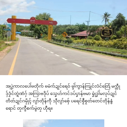
အပ္ဍဲကာလပေါဲဗတိုက် ဗမံက်ဍုင်ရေဝ် ဗ္ဒါဲကွာန်ကြုင်လံင်တြေံ မက္တဵု
ဒှ်ဒၟံင်တ္ရဲဏံဂှ် အကြာဗဒိုပ် သၞေဟ်ကင်ဒပ်ပၞာန်ဗမာ မၞုံဒၞါဲမလုပ်ဍုင်
တိတ်ဍုင်ဂမၠိုၚ် လ္ပာ်တိုန်ကီု သီုလ္ပာ်စှ်ေ ပရေင်စၟဳစၟတ်တေင်တိုန်နွံ
ရောင် တၠကွဳစက်မွဲတၠ ဟီုရ။