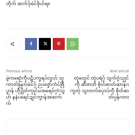
တိုက် ဆက်ဒှ်မံင်ဖိုဟ်ရ။
Previous article
Next article
မွဲကရောံကဵုပဋိပက္ခရပ်လွဟ် သ္
တ္ၚဲတၟေင် တ္ၚဲပရဲဂှ် သွက်ဂွံသၠုင်
ကာတ်မြဟ်မံင်ဂှ် ညးဇၞော်ကံင်ဇြဳ
ကဵု ဆီဇာတိ စိုတ်ဓာတ်ဆာန်ဂ
ပၞာန် ဟီုပ္တိတ်ကၠုင်မအရေဝ်ဂၠာဲသွ
ကူတုဲ သ္ဒးတက်ပၠောပ်ကဵု စိုတ်ဓာ
ဟ် နနဲပရေင်ဍုင်ကွာန်အဆက်
တ်ပၠန်ဂတး
က်