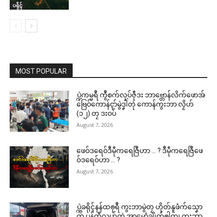
ပရိုၚ်
MOST POPULAR
ပ္ဍဲကမ္မရဳ ကွဳစက်လုပ်ဇီုဒး ဘာဗ္တောန်လိက်ဖောအ်
ဗြေဝ်ကောန်ၚာ်မွဲဒၞါဲတုဲ ကောန်ကွးဘာ လၟိဟ်
(၁၂) တၠ ဒးဝပ်
August 7, 2026
ဖေဝ်ဒရေဝ်ဒဳမဵုကရေဇြဳဟာ … ? ဒဳမဵုကရေဇြဳဖေ
ဝ်ဒရေဝ်ဟာ … ?
August 7, 2026
ပ္ဍဲခရိုၚ်နန်ထၜုရဳ ကွးဘာမွဲတၠ ဟိုတ်နူဖံက်သၞော
တ် ပန်ကဵုလွဟ်တုဲ အ္စာၝောံချိုတ်ၜါတၠ၊ ကွးဘာ