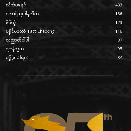
လိက်ပရေၚ်
433
ဂလာန်ညးဒါန်လိက်
136
ဗဳဒဳယဵု
123
ပရိုင်ပတောံ: Fact-Checking
116
လညာတ်ပါ်ပါဲ
97
သၟာန်သွဟ်
95
ပရိုၚ်ပေဲါရုဲမာဲ
34