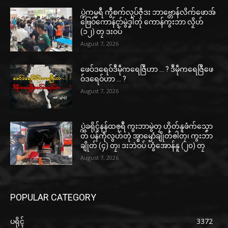
ပ္ဍဲကမ္မရဳ ကွဳစက်လုပ်ဇီုဒး ဘာဗ္တောန်လိက်ဖောအ်
ဗြေဝ်ကောန်ၚာ်မွဲဒၞါဲတုဲ ကောန်ကွးဘာ လၟိဟ်
(၁၂) တၠ ဒးဝပ်
August 7, 2026
ဖေဝ်ဒရေဝ်ဒဳမဵုကရေဇြဳဟာ … ? ဒဳမဵုကရေဇြဳဖေ
ဝ်ဒရေဝ်ဟာ … ?
August 7, 2026
ပ္ဍဲခရိုၚ်နန်ထၜုရဳ ကွးဘာမွဲတၠ ဟိုတ်နူဖံက်သၞော
တ် ပန်ကဵုလွဟ်တုဲ အ္စာၝောံချိုတ်ၜါတၠ၊ ကွးဘာ
ချိုတ် (၄) တၠ၊ ဒးဘဲဝပ် ဟွံအောန်နူ (၂၀) တၠ
August 7, 2026
POPULAR CATEGORY
ပရိုၚ်
3372