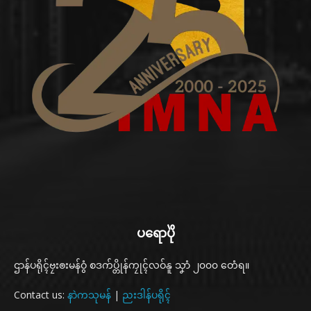
ပရောပိုဲ
ဌာန်ပရိုၚ်ဗၠးၜးမန်ဝွံ စဒက်ပ္တိုန်ကၠုၚ်လဝ်နူ သၞာံ ၂၀၀၀ တေံရ။
Contact us:
နာဲကသုမန်
|
ညးဒါန်ပရိုၚ်