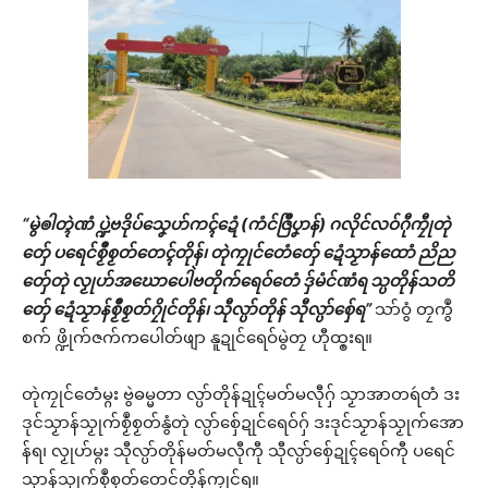
“မွဲၜါတ္ၚဲဏံ ပ္ဍဲဗဒိုပ်သၞေဟ်ကၚ်ဍေံ (ကံင်ဇြဳပၞာန်) ဂလိုင်လဝ်ဂီုကၠီုတုဲ
တှ်ေ ပရေင်စၟဳစၟတ်တေၚ်တိုန်၊ တုဲကၠုင်တေံတှ်ေ ဍေံသၟာန်ထောံ ညိည
တှ်ေတုဲ လၟုဟ်အဃောပေါဲဗတိုက်ရေဝ်တေံ ဒှ်မံင်ဏံရ သ္ပတိုန်သတိ
တှ်ေ ဍေံသၟာန်စၟဳစၟတ်ဂၠိုင်တိုန်၊ သီုလ္ပာ်တိုန် သီုလ္ပာ်စှ်ေရ”
သာ်ဝွံ တၠကွဳ
စက် ဖ္ဍိုက်ဇက်ကပေါတ်ဖျာ နူဍုင်ရေဝ်မွဲတၠ ဟီုထ္ၜးရ။
တုဲကၠုင်တေံမ္ဂး ဗွဲဓမ္မတာ လ္ပာ်တိုန်ဍုၚ်မတ်မလီုဂှ် သၟာအာတရဴတံ ဒး
ဒုင်သၟာန်သၟုက်စၟဳစၟတ်နွံတုဲ လ္ပာ်စှ်ေဍုင်ရေဝ်ဂှ် ဒးဒုင်သၟာန်သၟုက်အော
န်ရ၊ လၟုဟ်မ္ဂး သီုလ္ပာ်တိုန်မတ်မလီုကီု သီုလ္ပာ်စှ်ေဍုၚ်ရေဝ်ကီု ပရေင်
သၟာန်သၟုက်စၟဳစၟတ်တေင်တိုန်ကၠုင်ရ။