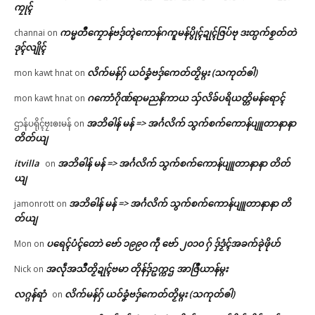
ကၠုၚ်
ကမ္မတဳကၠောန်ဗဒှ်တ္ၚဲကောန်ဂကူမန်ပွိုၚ်ဍုၚ်ဇြပ်ဗု ဒးထ္ပက်စၟတ်တဲ
channai
on
ဒုၚ်လျိုၚ်
လိက်မန်ဂှ် ယဝ်ခၞံဗဒှ်ကေတ်တၟိမ္ဂး (သကုတ်ၜါ)
mon kawt hnat
on
ဂကောံဂိုဏ်ရာမညနိကာယ သှ်လိခ်ပရိယတ္တိမန်ရောၚ်
mon kawt hnat
on
အဘိဓါန် မန် => အၚ်္ဂလိက် သွက်စက်ကောန်ပျူတာနာနာ
ဌာန်ပရိုၚ်ဗၠးၜးမန်
on
တိတ်ယျ
itvilla
အဘိဓါန် မန် => အၚ်္ဂလိက် သွက်စက်ကောန်ပျူတာနာနာ တိတ်
on
ယျ
အဘိဓါန် မန် => အၚ်္ဂလိက် သွက်စက်ကောန်ပျူတာနာနာ တိ
jamonrott
on
တ်ယျ
ပရေၚ်ပံၚ်တောဲ ဗော် ၁၉၉၀ ကဵု ဗော် ၂၀၁၀ ဂှ် ဒှ်ဒၟံၚ်အခက်ခုဲဖိုဟ်
Mon
on
အလဵုအသဳတၟိဍုၚ်ဗမာ တိုန်ဒှ်ဥက္ကဌ အာဇြဳယာန်မ္ဂး
Nick
on
လဂ္ဂန်ရာံ
လိက်မန်ဂှ် ယဝ်ခၞံဗဒှ်ကေတ်တၟိမ္ဂး (သကုတ်ၜါ)
on