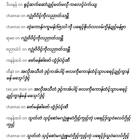
ရုၚ်ဆက်ဆောံဍုၚ်မတ်မလီု ကလေၚ်ပံက်ယျ
ဒိဟနန်
on
ဂဥုဲဝိဝိၚ်ကဵုလညာတ်သမ္တီ
channai
on
တ္ၚဲကောန်ဂကူမန်(၆၅)ဝါ ကဵု ပရေၚ်ၜိုဟ်လလမ်ကၟိန်ဍုၚ်မန်ဗၟာ
channai
on
ဂဥုဲဝိဝိၚ်ကဵုလညာတ်သမ္တီ
ရာမာ
on
ဂဥုဲဝိဝိၚ်ကဵုလညာတ်သမ္တီ
ဗညာဃံင်
on
ဗော်မန်ၜါဗော် ဟွံဒှ်ပံၚ်ဏီ
ကနန်ထဝ်
on
အလဵုအသဳတံ ဒုၚ်ကအ်ပါၚ် ဗလးကဵုကောန်ထံၚ်သၟာပရေၚ်ဍုၚ်ကွာန်
တီနာဲ
on
မန် မသှေ်ဒၟံၚ်
အလဵုအသဳတံ ဒုၚ်ကအ်ပါၚ် ဗလးကဵုကောန်ထံၚ်သၟာပရေၚ်
tae jae mon
on
ဍုၚ်ကွာန်မန် မသှေ်ဒၟံၚ်
ဗော်မန်ၜါဗော် ဟွံဒှ်ပံၚ်ဏီ
channai
on
သၟတ်တံ သုၚ်စောဲမဂဥုဲၜူမာဲဂၠိုၚ်ကၠုၚ်တုဲ ပရေၚ်ဒှ်သၞဝဲလေဝ်ဂၠိုၚ်
ကနန်ထဝ်
on
ကၠုၚ်
သၟတ်တံ သုၚ်စောဲမဂဥုဲၜူမာဲဂၠိုၚ်ကၠုၚ်တုဲ ပရေၚ်ဒှ်သၞဝဲလေဝ်ဂၠိုၚ်
channai
on