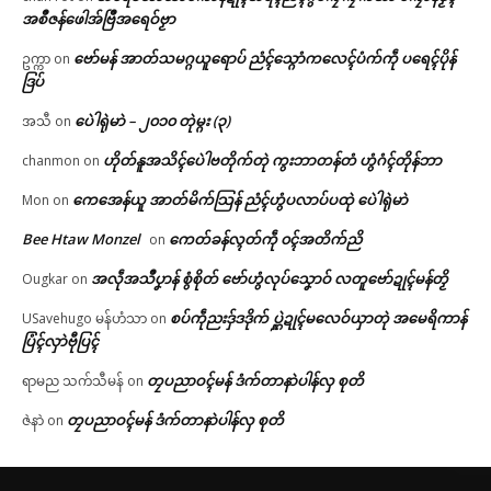
အစဳဇန်ဖေါအ်ဗြဳအရေဝ်ဗၟာ
ဗော်မန် အာတ်သမဂ္ဂယူရောပ် ညံၚ်သ္ဂောံကလေၚ်ပံက်ကဵု ပရေၚ်ပိုန်
ဥက္ကာ
on
ဒြပ်
ပေဲါရုဲမာဲ – ၂၀၁၀ တုဲမ္ဂး (၃)
အသီ
on
ဟိုတ်နူအသိၚ်ပေဲါဗတိုက်တုဲ ကွးဘာတန်တံ ဟွံဂံၚ်တိုန်ဘာ
chanmon
on
ကေအေန်ယူ အာတ်မိက်သြန် ညံၚ်ဟွံပလာပ်ပထုဲ ပေဲါရုဲမာဲ
Mon
on
Bee Htaw Monzel
ကေတ်ခန်လ္ၚတ်ကဵု ၀ၚ်အတိက်ညိ
on
အလဵုအသဳပၞာန် စွံစိုတ် ဗော်ဟွံလုပ်သၞောဝ် လတူဗော်ဍုၚ်မန်တၟိ
Ougkar
on
စပ်ကဵုညးဒှ်ဒဒိုက် ပ္ဋဲဍုၚ်မလေဝ်ယှာတုဲ အမေရိကာန်
USavehugo မန်ဟံသာ
on
ပြံၚ်လှာဲဗီုပြၚ်
တၠပညာဝၚ်မန် ဒံက်တာနာဲပါန်လှ စုတိ
ရာမည သက်သီမန်
on
တၠပညာဝၚ်မန် ဒံက်တာနာဲပါန်လှ စုတိ
ဇဲနာဲ
on