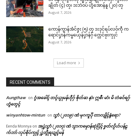
ချိုတ် (၄) တၠ၊ ဒးဘဲဝပ် ဟွံအောန်နူ (၂၀) တၠ
August 7, 2026
ကောန်ကွာန်အံင်ဇၞး (၅) တၠ ဒးဒုင်ရပ်လဝ်ကဵု က
ရောင်ပၞာန်ကမ္မယှေန်ပၞာန်ဂှ် က္လေင်ဗၠးကၠုင်
August 7, 2026
Load more
RECENT COMMENTS
Aungthaw
ဂွံအခေါၚ် တၚ်ယၟုမန်ဟီုဂှ် ၜိုတ်ဆ နာဲ၊ ဣစဳ၊ မာံ၊ မိ တံဓဝ်ရဂှ်
on
ဟွံတၟေၚ်
winyanhtow-mintun
သၞာံ (၂၀၁၉) ဏံ မုဂကူပိုဲ တာလျိုၚ်နွံရော?
on
အပ္ဍဲသၞာံ (၂၀၁၇) ဏံ သၟာကမၠောန်ဆုဲပြံၚ် ဗၞတ်လၟိဟ်ပန်ဠ
Eenda Monnya
on
က်ဘာ် လုပ်စိုပ်ကၠုၚ် ပ္ဍဲတွဵုရးဍုၚ်မန်