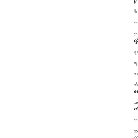
ၚ်
ဒိ
ch
ch
ကၟ
ရာ
ဗည
ကန
တီ
ရေ
ta
ထံ
ch
ကန
သၞ