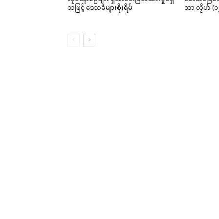
သဖြင့် ဒေသခံများစိုးရိမ်
ဘာ လၟိဟ် (၁