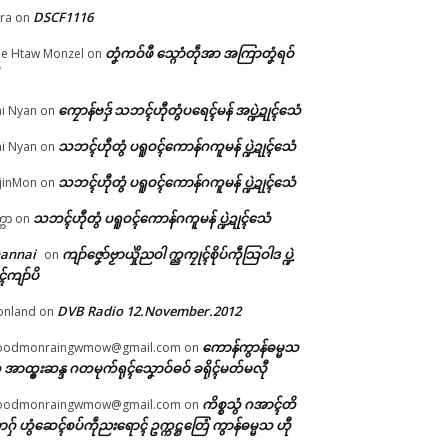
DSCF1116
ra
on
တၞံကဝ်ဖီ သ္ဂောံတဵုအာ အကြာတၞံရဝ်
e Htaw Monzel
on
ကၠောန်ဗဒှ် သဘၚ်ဟီုတွံပရေၚ်မန် အပ္ဍဲဍုၚ်သေံ
i Nyan
on
်လဵု
သဘၚ်ဟီုတွံ ပရူဝၚ်ကောန်ဂကူမန် ပ္ဍဲဍုၚ်သေံ
i Nyan
on
သဘၚ်ဟီုတွံ ပရူဝၚ်ကောန်ဂကူမန် ပ္ဍဲဍုၚ်သေံ
jinMon
on
သဘၚ်ဟီုတွံ ပရူဝၚ်ကောန်ဂကူမန် ပ္ဍဲဍုၚ်သေံ
္ကာ
on
hannai
ကျာ်ဇၞော်ဗၟာယှိုဲညဝါ က္ညကၠုၚ်စိုပ်ကဵုသြဝါဒ ပ္ဍဲ
on
ၚ်ကျာ်ပိ
DVB Radio 12.November.2012
onland
on
ကောန်ကွာန်ဓမ္မသ
oodmonraingwmow@gmail.com
on
 အာထ္ၜးဆန္ဒ ဂတမုက်ရုၚ်သၞောဝ်ဓဝ် ခရိုၚ်မတ်မလီု
ကိစ္စသွံ ဂအာၚ်တိ
oodmonraingwmow@gmail.com
on
ဂှ် ဟွံဆေၚ်စပ်ကဵုညးရောၚ် ဥက္ကဋ္ဌတြေံ ကွာန်ဓမ္မသ ဟီု