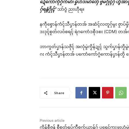
ဍေံကော်ကဵုဂၠံက်မာဲ၊ မၞိဟ်ဒးမာဲတှ်ေ ဗွဲမဂၠိုၚ်ဂှ် ဟွံအာ
Rel
ဂှ်ရနွံဂၠိုၚ်”
သာ်ဝွံ ညးဟီုရ။
နကဵုစၞောန်ကံၚ်သဳပၞာန်တအ် အဆံၚ်လတူဂှ်မ္ဂး ဇၟာပ်မၞ
ဒးဒုၚ်စၟတ်လဝ်စရၚ် ရဲဂကောံဒစဵုဒစး (CDM) တအ်ကီု
သၞေ
ဘာကွတ်ပၞာန်သဇိုၚ် အလုံမွဲကၟိန်ဍုၚ် သွက်ပၞာန်တၟိမ
ဒးယိ
သၞာ
ဂး ကံၚ်သဳပၞာန်တအ် ပကောံကော်ဂွံကောန်ပၞာန်တၟိ 
May
In 
Share
Previous article
ကိုန်စဳဇန် စၟဳစၟတ်ရပ်ကွဳစက်ယာန်ဂှ် ပရေၚ်ကၠးဖ္ဍးဟွံမွဲ