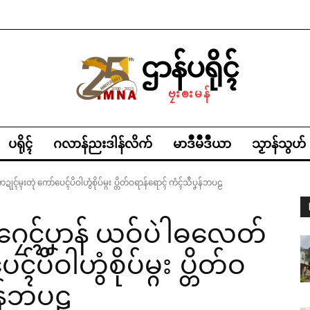
ဌာန်ပရိုၚ်
ဗၠးၜးမန်
ပရိုၚ်
ဂလာန်ညးဒါန်လိက်
မာဒဳမဳဒဳယာ
သၟာန်သွဟ်
ုၚ်မ္ၚးတုဲ ကော်ပေၚ်ပိဝါဟွံစိုပ်မ္ဂး ပ္တိတ်ဝရာန်ရောၚ် ကံၚ်သဳပၞန်ဘပဠ
က်ဂၠေၚ်ပၞာန် ယဝ်ပဲါဓလေတ်
်ပိဝါဟွံစိုပ်မ္ဂး ပ္တိတ်ဝ
ၞန်ဘပဠ