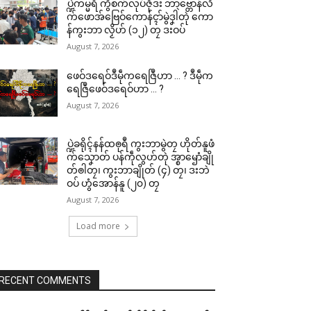
ပ္ဍဲကမ္မရဳ ကွဳစက်လုပ်ဇီုဒး ဘာဗ္တောန်လိ
က်ဖောအ်ဗြေဝ်ကောန်ၚာ်မွဲဒၞါဲတုဲ ကော
န်ကွးဘာ လၟိဟ် (၁၂) တၠ ဒးဝပ်
August 7, 2026
ဖေဝ်ဒရေဝ်ဒဳမဵုကရေဇြဳဟာ … ? ဒဳမဵုက
ရေဇြဳဖေဝ်ဒရေဝ်ဟာ … ?
August 7, 2026
ပ္ဍဲခရိုၚ်နန်ထၜုရဳ ကွးဘာမွဲတၠ ဟိုတ်နူဖံ
က်သၞောတ် ပန်ကဵုလွဟ်တုဲ အ္စာၝောံချို
တ်ၜါတၠ၊ ကွးဘာချိုတ် (၄) တၠ၊ ဒးဘဲ
ဝပ် ဟွံအောန်နူ (၂၀) တၠ
August 7, 2026
Load more
RECENT COMMENTS