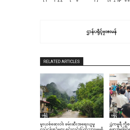
ဌာန်ပရိုၚ်ဗၠးၜးမန်
RELATED ARTICLES
ပရိုၚ်
ပရိုၚ်
မူးယစ်ဆေးဝါး ဖမ်းဆီးအရေးယူမှု
ပ္ဍဲကမ္မရဳ ကွ
လုပ်ငန်းစဉ်များ ရှင်းလင်းပြတ်သားမှုမရှိ
ဖောအ်ဗြေဝ်ကေ