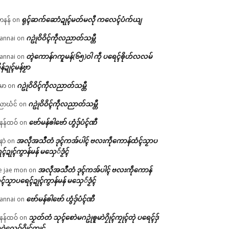
ရုၚ်ဆက်ဆောံဍုၚ်မတ်မလီု ကလေၚ်ပံက်ယျ
ဟနန်
on
ဂဥုဲဝိဝိၚ်ကဵုလညာတ်သမ္တီ
annai
on
တ္ၚဲကောန်ဂကူမန်(၆၅)ဝါ ကဵု ပရေၚ်ၜိုဟ်လလမ်
annai
on
ိန်ဍုၚ်မန်ဗၟာ
ဂဥုဲဝိဝိၚ်ကဵုလညာတ်သမ္တီ
မာ
on
ဂဥုဲဝိဝိၚ်ကဵုလညာတ်သမ္တီ
ာဃံင်
on
ဗော်မန်ၜါဗော် ဟွံဒှ်ပံၚ်ဏီ
န်ထဝ်
on
အလဵုအသဳတံ ဒုၚ်ကအ်ပါၚ် ဗလးကဵုကောန်ထံၚ်သၟာပ
နာဲ
on
ၚ်ဍုၚ်ကွာန်မန် မသှေ်ဒၟံၚ်
အလဵုအသဳတံ ဒုၚ်ကအ်ပါၚ် ဗလးကဵုကောန်
e jae mon
on
ၚ်သၟာပရေၚ်ဍုၚ်ကွာန်မန် မသှေ်ဒၟံၚ်
ဗော်မန်ၜါဗော် ဟွံဒှ်ပံၚ်ဏီ
annai
on
သၟတ်တံ သုၚ်စောဲမဂဥုဲၜူမာဲဂၠိုၚ်ကၠုၚ်တုဲ ပရေၚ်ဒှ်
န်ထဝ်
on
ဝဲလေဝ်ဂၠိုၚ်ကၠုၚ်