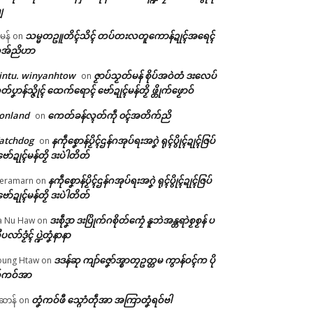
ျ
သမ္မတဥူတိၚ်သိၚ် တပ်တးလတူကောန်ဍုၚ်အရေၚ်
ီမန်
on
အ်ညိဟာ
intu. winyanhtow
ဇၟာပ်သၟတ်မန် စိုပ်အဝဲတံ ဒးလေပ်
on
တ်ပၞာန်သ္ဇိုၚ် ထေက်ရောၚ် ဗော်ဍုၚ်မန်တၟိ ဖ္တိုက်ဖၟောဝ်
onland
ကေတ်ခန်လ္ၚတ်ကဵု ၀ၚ်အတိက်ညိ
on
atchdog
နကဵုစၞောန်ပၟိၚ်ဌန်ဂအုပ်ရးအဂၞဲ ရုၚ်ပွိုၚ်ဍုၚ်ဇြပ်
on
ဗော်ဍုၚ်မန်တၟိ ဒးပဲါတိတ်
နကဵုစၞောန်ပၟိၚ်ဌန်ဂအုပ်ရးအဂၞဲ ရုၚ်ပွိုၚ်ဍုၚ်ဇြပ်
eramarn
on
ဗော်ဍုၚ်မန်တၟိ ဒးပဲါတိတ်
ဒးစဵုဒၞာ ဒးပြိုက်ဂစိုတ်ကၠေံ နူဘဲအန္တရာဲစၟစၟန် ပ
a Nu Haw
on
ုပလာ်ဒၟံၚ် ပ္ဍဲတၞံနာနာ
ဒဒန်ဆု ကျာ်ဇၞော်အ္စာတၠဥတ္တမ ကွာန်ဝၚ်က ပို
ung Htaw
on
်ကဝ်အာ
တၞံကဝ်ဖီ သ္ဂောံတဵုအာ အကြာတၞံရဝ်ဗါ
ဲဆာန်
on