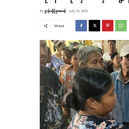
By
ဌာန်ပရိုၚ်ဗၠးၜးမန်
July 14, 2025
Share