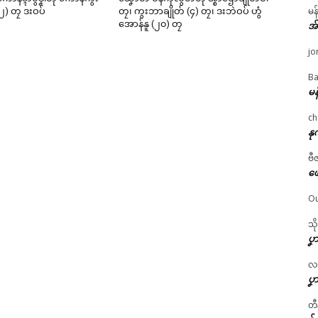
မန
၂) တၠ ဒးဝပ်
တၠ၊ ကွးဘာချိုတ် (၄) တၠ၊ ဒးဘဲဝပ် ဟွံ
အောန်နူ (၂၀) တၠ
အ
jo
Ba
မန
ch
နု
ဗီ
ဖျ
Ou
သိ
ပၞာ
လဂ္
ပၞာ
တီ