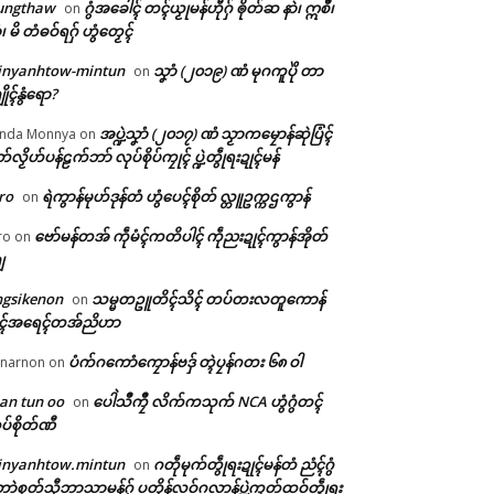
ungthaw
ဂွံအခေါၚ် တၚ်ယၟုမန်ဟီုဂှ် ၜိုတ်ဆ နာဲ၊ ဣစဳ၊
on
ံ၊ မိ တံဓဝ်ရဂှ် ဟွံတၟေၚ်
inyanhtow-mintun
သၞာံ (၂၀၁၉) ဏံ မုဂကူပိုဲ တာ
on
ိုၚ်နွံရော?
အပ္ဍဲသၞာံ (၂၀၁၇) ဏံ သၟာကမၠောန်ဆုဲပြံၚ်
nda Monnya
on
တ်လၟိဟ်ပန်ဠက်ဘာ် လုပ်စိုပ်ကၠုၚ် ပ္ဍဲတွဵုရးဍုၚ်မန်
ro
ရဲကွာန်မုဟ်ဒုန်တံ ဟွံပေၚ်စိုတ် လ္တူဥက္ကဌကွာန်
on
ဗော်မန်တအ် ကဵုမံၚ်ကတိပါၚ် ကဵုညးဍုၚ်ကွာန်အိုတ်
ro
on
ျ
ngsikenon
သမ္မတဥူတိၚ်သိၚ် တပ်တးလတူကောန်
on
ုၚ်အရေၚ်တအ်ညိဟာ
ပံက်ဂကောံကၠောန်ဗဒှ် တ္ၚဲပၠန်ဂတး ၆၈ ဝါ
narnon
on
an tun oo
ပေါဲသဳကၠဳ လိက်ကသုက် NCA ဟွံဂွံတၚ်
on
ပ်စိုတ်ဏီ
inyanhtow.mintun
ဂတဵုမုက်တွဵုရးဍုၚ်မန်တံ ညံၚ်ဂွံ
on
ာဲစုတ်သီုဘာသာမန်ဂှ် ပတိုန်လဝ်ဂလာန်ပ္ဍဲကၠတ်ထဝ်တွဵုရး