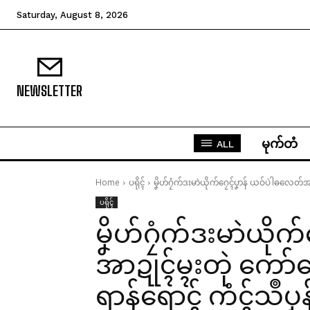
Saturday, August 8, 2026
NEWSLETTER
မုက်တံ
ALL
Home
ပရိုၚ်
မၞိဟ်ဂၠံက်ဒးမာဲယိုက်ဂၠေၚ်ပၞာန် ယဝ်ပဲါဓလေတ်အာဍ
ပရိုၚ်
မၞိဟ်ဂၠံက်ဒးမာဲယို
အာဍုၚ်မ္ၚးတုဲ ကော်ပေၚ
ရာန်ရောၚ် ကံၚ်သဳပ