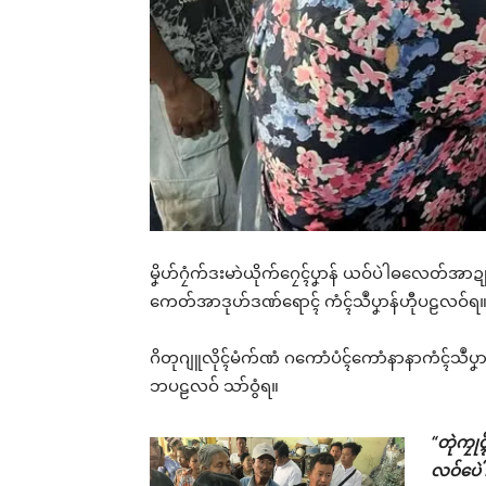
မၞိဟ်ဂၠံက်ဒးမာဲယိုက်ဂၠေၚ်ပၞာန် ယဝ်ပဲါဓလေတ်အာဍုၚ်မ
ကေတ်အာဒုဟ်ဒဏ်ရောၚ် ကံၚ်သဳပၞာန်ဟီုပဠလဝ်ရ
ဂိတုဂျူလိုၚ်မံက်ဏံ ဂကောံပံၚ်ကောံနာနာကံၚ်သဳပၞ
ဘပဠလဝ် သာ်ဝွံရ။
“တုဲကၠု
လဝ်ပေဲ