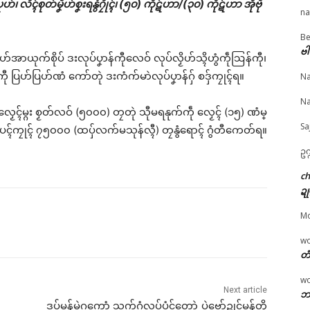
ပုဟ်၊ လိၚ်စုတ်မၞိဟ်စၞးရနွံဂၠိုၚ်၊ (၅၀) ကိုဋ်ဟာ/(၃၀) ကိုဋ်ဟာ အဵုဗီု
na
ated
Be
© ဌာန်ပရိုၚ်ဗၠးၜးမန်
ဗါ
ိဟ်အာယုက်စိုပ် ဒးလုပ်ပၞာန်ကီုလေဝ် လုပ်လၟိဟ်သ္ၚိဟွံကဵုဩန်ကီု၊
 ပြဟ်ပြဟ်ဏံ ကော်တုဲ ဒးကံက်မာဲလုပ်ပၞာန်ဂှ် စဒှ်ကၠုၚ်ရ။
Na
ာဝ်ဥပဒေညးဍုၚ်ကွာန်
ဗီုလဵုပံက်အာ ပွံက်အဓိပ္ပဲါၜို
တရဴပၠန်ဂတး စိုပ်ဒၟံၚ်ဂၠံၚ
Na
ွဲလၟေၚ်မ္ဂး စၟတ်လဝ် (၅၀၀၀) တၠတုဲ သီုမရနုက်ကဵု လၟေၚ် (၁၅) ဏံမ္
ုက်ဂၠေၚ်ဝန်ပၞာန်ကဵု ပြ
ဟ်လလမ်ရော …
ရရော ………
တမ်ရိုဟ်ပရေၚ်ဂကူ
May 18, 2026
July 21, 2026
Sa
ပေၚ်ကၠုၚ် ၇၅၀၀၀ (ထပှ်လက်မသုန်လ္ၚီ) တၠနွံရောၚ် ဂွံတီကေတ်ရ။
 25, 2026
In "လိက်ပရေၚ်"
In "လိက်ပရေၚ်"
ဥက
"လိက်ပရေၚ်"
c
ဍု
M
w
တံ
w
Next article
ဘာ
ဒပ်မန်မွဲဂကောံ သွက်ဂွံလုပ်ပံၚ်တောဲ ပ္ဍဲဗော်ဍုၚ်မန်တၟိ