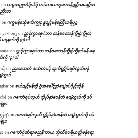
သမ္မတဥူတိၚ်သိၚ် တပ်တးလတူကောန်ဍုၚ်အရေၚ်တ
်
on
်ညိဟာ
ဂကူမန်​သှ်ေၜက်ကၠုၚ် နူဍုၚ်မန်တြေံဟရိပုဉ္ဇ
r
on
သ္ဘၚ်ကၞာစှေ်ဘာ တန်ဗတောန်ကွိုၚ်ကွိုက်
nyakhong
on
် မရနုက်ကဵု (၃) ဝါ
သ္ဘၚ်ကၞာစှေ်ဘာ တန်ဗတောန်ကွိုၚ်ကွိုက်မန် မရ
annai
on
က်ကဵု (၃) ဝါ
ညးဒေသတံ ဒးထံက်ပၚ် သွက်က္ဍိုပ်ရပ်လွဟ်မန်
ဇမန်
on
ေံလွဟ်
ဗော်ဍုၚ်မန်တၟိ ဂွံအခေါၚ်ဒၞာဲဖျေံဒပ်ဂၠိုၚ်တိုန်
gkar
on
ဂကောံရပ်လွဟ် က္ဍိုပ်နာဲဗေန်တံ ဖျေံလွဟ်ကဵု ဒပ်
ုက်ဇံ
on
န်ဗၟာ
ဂကောံရပ်လွဟ် က္ဍိုပ်နာဲဗေန်တံ ဖျေံလွဟ်ကဵု ဒပ်
ဂန်ရာံ
on
န်ဗၟာ
ဂကောံဂိုဏ်ရာမညနိကာယ သှ်လိခ်ပရိယတ္တိမန်ရော
နာဲ
on