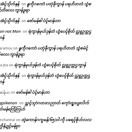
ဲအံၚ်သိုက်နန်
နူကဵုဂကောံ ပတုဲဖဵုကွာန် ပရဟိတတံ သွံစ
on
ၚ်တိဗလး ကွာန်ဒူရာ
ဲအံၚ်သိုက်နန်
ဗော်မန်ၜါ ပံၚ်မာန်ဟာ
on
on not Mon
ရဲကွာန်မုဟ်ဒုန်တံ ဟွံပေၚ်စိုတ် လ္တူဥက္ကဌ
on
ာန်
နူကဵုဂကောံ ပတုဲဖဵုကွာန် ပရဟိတတံ သွံစမံၚ်
aramou
on
ဗလး ကွာန်ဒူရာ
ရဲကွာန်မုဟ်ဒုန်တံ ဟွံပေၚ်စိုတ် လ္တူဥက္ကဌကွာန်
a Jea
on
ဲအံၚ်သိုက်နန်
ရဲကွာန်မုဟ်ဒုန်တံ ဟွံပေၚ်စိုတ် လ္တူဥက္ကဌ
on
ာန်
ဗော်မန်ၜါ ပံၚ်မာန်ဟာ
မာန်ယ
on
ngsikenon
သ္ဘၚ်သၠာဲဂတးလညာတ် ကေုာံထ္ၜးပျးလိက်
on
တ်မန်တြေံတြဟ်
တ္ၚဲကောန်ဂကူမန်(၆၅)ဝါ ကဵု ပရေၚ်ၜိုဟ်လလ
nchannai
on
ကၟိန်ဍုၚ်မန်ဗၟာ