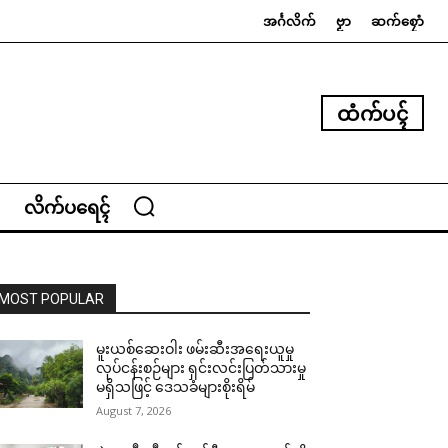
အၚ်္ဂလိက်
ဗၟာ
ဆက်စၠောံ
ထံက်ပၚ်
လိက်ပရေၚ်
MOST POPULAR
မူးယစ်ဆေးဝါး ဖမ်းဆီးအရေးယူမှု
လုပ်ငန်းစဉ်များ ရှင်းလင်းပြတ်သားမှု
မရှိသဖြင့် ဒေသခံများစိုးရိမ်
August 7, 2026