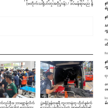
နာ
(ဗတိုက်သရိုဟ်တၠအဝဵုပၞာန်) / ဒပ်မန်ရာမည နွံ
မံ
နာ
M
ကွ
m
တိ
Re
နာ
ကွ
ရာ
o
ပ
ပရိုၚ်
ko
မ်
ဳစက်လုပ်ဇီုဒး ဘာဗ္တောန်လိက်
ပ္ဍဲခရိုၚ်နန်ထၜုရဳ ကွးဘာမွဲတၠ ဟိုတ်နူဖံက်
ာန်ၚာ်မွဲဒၞါဲတုဲ ကောန်ကွး
သၞောတ် ပန်ကဵုလွဟ်တုဲ အ္စာၝောံချိုတ်ၜါ