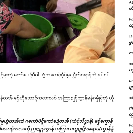
A
မာ
w
လျ
Ee
ဗၞ
m
m
ယ
္ၚးတုဲ ကော်ပေၚ်ပိဝါ ဟွံကလေၚ်စိုပ်မ္ဂး ပ္တိတ်ဝရာန်တုဲ ရပ်စပ်
o
။
ဍ
mi
ာန်တအ် စှ်ေဟီုသောၚ်ကလးလဝ် အကြာဍုၚ်ကွာန်မန်ဂမၠိုၚ်တုဲ ဟီု
th
တု
ၚ်မုဟွံလအ်ဏံ ဂကောံပံၚ်ကောံဍေံတအ် (ကံၚ်သဳပၞာန်) စှ်ေကၠောန်
w
ါသောၚ်ကလးကဵု ညးဍုၚ်ကွာန် အကြာလတူဍုၚ်/အရာပ်/ကွာန်နွံ
တေ