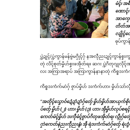
မံၚ်၊ အ
ဏောၚ်၊ မၞ
အာကၠောန်
တိတ်အာဍ
လျိုၚ်တှ
ဓုပ်ကွာန
ပ္ဍဲဍုၚ်/ပ္ဍဲကွာန်မန်ဗွဲမဂၠိုၚ်ဂှ် နအလဵုညးဍုၚ်ကွာန်စ
တုဲ လိၚ်စုတ်မၞိဟ်စၞးဖအိုတ်ရ။ ဆဂး ပ္ဍဲဂိတုဂျုလိ
လး အကြာအရာပ် အကြာကွာန်နာနာတုဲ ကိစ္စဒးကံက်မာဲ
ကိစ္စဒးကံက်မာဲဂှ် ဇၟာပ်မၞိဟ် ဒးကံက်ဟာ၊ မၞိဟ်သာ
“အတိုၚ်သၞောဝ်ဍေံဍာံဍာံဂှ်တှ်ေ မၞိဟ်မၞိဟ်အာယုက်စို
ပ်တှ်ေ မၞိဟ် (၂) ဟာ၊ မၞိဟ် (၃) ဟာ၊ အဵုမၞိဟ်လုပ်စရၚ်ဂှ
ကေတ်မံၚ်မၞိဟ် ဒးကဵုမံၚ်ဇၟာပ်ဂိတုဖအိုတ်ရ၊ လ္ၚဵုဂှ်တှ
ဂၠာဲကေတ်နဲညးကဵုညးနွံ၊ အဵု ရဲဒးကံက်မာဲဂှ်တှ်ေ ရ