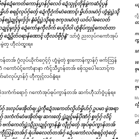
စဳဇန်ဍေံကေတ်ကောန်ပၞာန်ဂှ်လေဝ် ဍေံသၠုၚ်တိုန်မွဲကဆံၚ်ပၠန်
ယ
ိဟ် စရၚ်လုပ်ဂှ်တှ်ေ ဍေံကဵုဂၠံက်မာဲဏောၚ်၊ မၞိဟ်ဒးမာဲဂှ် ဟွံမွဲပ္ဍဲသ္ၚိ
လွ
စပ္ဍဲဍုၚ်မ္ၚးဒှ်ဒှ်၊ နွံမံၚ်ပ္ဍဲသ္ၚိရရ ဇကုဒးမာဲတုဲ ယဝ်ပဲါဓလေတ်
တ
ုၚ်မ္ၚးဒှ်ဒှ် ဍေံကော်နကဵုလိက် ပေၚ်ပိဝါ ဟွံစိုပ်ကၠုၚ်ကေတ်တာ
m
်ေ ဍေံပ္တိတ်ဝရာန်ဏောၚ် ဟီုလဝ်ဗီုဂှ်နွံ”
သာ်ဝွံ ညးလုပ်ဂကောံအုပ်
ဌာန်ပရိုၚ်ဗၠးၜးမန်
ကွ
်မွဲတၠ ဟီုလဴထ္ၜးရ။
M
ရုဲစှ်
ၞးကွာန်တအ် ဂွံလုပ်ယိုက်ဂၠေၚ်ဂှ် ဟွံမွဲတုဲ စၞးကောန်ကွာန်ဂှ် ဗက်ဩန်
W
ုၚ်ဏံ ဂကောံပံၚ်ကောံနာနာ ကံၚ်သဳပၞာန်တအ် စှ်ေသ္ပပေဲါသောၚ်က
ဗု
ပရိုၚ်လက္ကရဴအိုတ်
လုပ်ပၞာန်ဂှ် ဟီုကၠုၚ်လဝ်နွံရ။
ay
🏛 လညာတ်ပါ်ပဲါ
ဗု
်လဵုဒးကံက်ရောဂှ် ဂကောံအုပ်ဓုပ်ကွာန်တအ် ဆက်ဟီုသာ်ဝွံပၠန်ရ။
M
ညးဒါန်လိက်
လီ
ပ်ဂှ် ဒးလုပ်ဖအိုတ်ရ၊ ပ္ဍဲကဵုဍေံဒးကေတ်လၟိဟ်မၞိဟ်ဂှ် ဥပမာ မွဲအရာ
Do
် ဒးကံက်မာဲဖအိုတ်ရ၊ ဆဂးတှ်ေ ပ္ဍဲဍုၚ်မန်ပိုဲဏံဂှ် စၞးဂှ်ဂှ် လိၚ်
ဗွဳဒဳယဵု
တ
်ေ ဗက်ကေတ်ပ္ဍဲသ္ၚိညးဍုၚ်ကွာန်နွံ၊ လ္ၚဵုဂှ်တှ်ေ အုပ်ဓုပ်ကွာန်တအ်
ကေတ်အဆက်
ဲဟွံကဵုဩန်တအ်ဂှ် ရဲပါဲဓလေတ်တအ်ဂှ် ဍေံပကောံလဝ်စရၚ်တုဲတှ်ေ
နာ