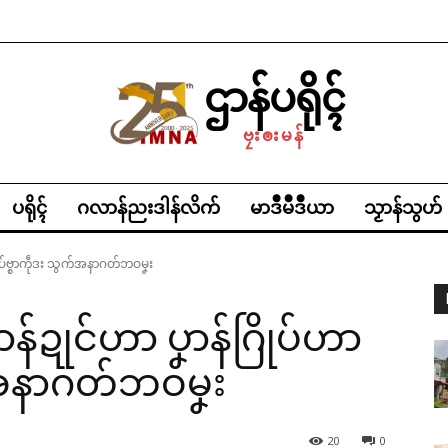
ဌာန်ပရိုၚ်
ဗၠးၜးမန်
ပရိုၚ်
ဂလာန်ညးဒါန်လိက်
မာဒဳမဳဒဳယာ
သၟာန်သွဟ်
ချပ်ဗ္စာကဵုဒး သွက်အနာဂတ်ဘဝမၞး
ာန်ဍုင်ဟာ ပၞာန်ဂြိုပ်ဟာ
က်အနာဂတ်ဘဝမၞး
20
0