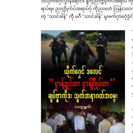
ဒးယိုက်ဂၠေင်ပၞာန်ရောင်။ နူကဵုညးက္ဍိုက်ပ်အရာပ်
ရာပ်ရ။ ညးက္ဍိုက်ပ်အရာပ်ဂှ် ကဵုညးတေံ သြန်(၁၀)ကို
တုဲ “သာင်ခါန်” ကဵု မဂဳ “သာင်ခါန်” မ္ဒးဗက်ဂၠာဲဂၠေံဒၟံင်သြ
ဇၟာ
ဂၠေင
ဂး
Jul
In 