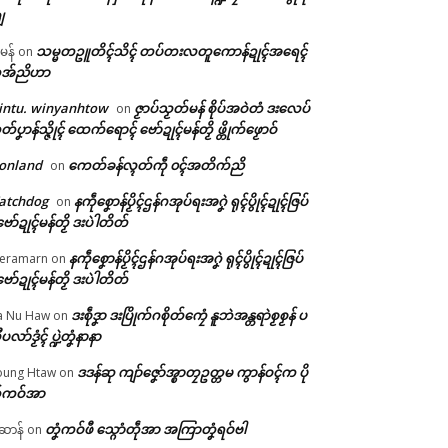
ျ
သမ္မတဥူတိၚ်သိၚ် တပ်တးလတူကောန်ဍုၚ်အရေၚ်
ီမန်
on
အ်ညိဟာ
intu. winyanhtow
ဇၟာပ်သၟတ်မန် စိုပ်အဝဲတံ ဒးလေပ်
on
တ်ပၞာန်သ္ဇိုၚ် ထေက်ရောၚ် ဗော်ဍုၚ်မန်တၟိ ဖ္တိုက်ဖၟောဝ်
onland
ကေတ်ခန်လ္ၚတ်ကဵု ၀ၚ်အတိက်ညိ
on
atchdog
နကဵုစၞောန်ပၟိၚ်ဌန်ဂအုပ်ရးအဂၞဲ ရုၚ်ပွိုၚ်ဍုၚ်ဇြပ်
on
ဗော်ဍုၚ်မန်တၟိ ဒးပဲါတိတ်
နကဵုစၞောန်ပၟိၚ်ဌန်ဂအုပ်ရးအဂၞဲ ရုၚ်ပွိုၚ်ဍုၚ်ဇြပ်
eramarn
on
ဗော်ဍုၚ်မန်တၟိ ဒးပဲါတိတ်
ဒးစဵုဒၞာ ဒးပြိုက်ဂစိုတ်ကၠေံ နူဘဲအန္တရာဲစၟစၟန် ပ
a Nu Haw
on
ုပလာ်ဒၟံၚ် ပ္ဍဲတၞံနာနာ
ဒဒန်ဆု ကျာ်ဇၞော်အ္စာတၠဥတ္တမ ကွာန်ဝၚ်က ပို
ung Htaw
on
်ကဝ်အာ
တၞံကဝ်ဖီ သ္ဂောံတဵုအာ အကြာတၞံရဝ်ဗါ
ဲဆာန်
on