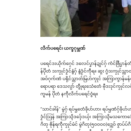
လိက်ပရေင်၊
ယက္ခဂုမ္ဘဏ်
ပရေင်ဒးယိုက်ဂၠေင် ဒလေင်ပၞာန်ဍုင်ဂှ် ကံင်ဇြဳပၞာန်
န်ပိုဲတံ ဒးကၠုင်ဒၟံင်နွံဂှ် နွံဒၟံင်ကီုရ။ ဆ္ဂး ဂွံဒ
အဝ်ဂုက်ဏံ ပရိုင်သ္ကာတ်မြဟ်ကၠုင် အကြာကွာန်မန
ရောပရာ ဒေသလ္ပာ် တွဵုရးသေံတေံ ဗီုဒးဒုင်ကၠုင်လဝ
ကူမန် ပိုဲတံ နကဵုလိက်ပရေင်ဝွံရ။
“သာင်ခါန်” မွဲဂှ် ရပ်ၝတေံခိုဟ်ဟာ၊ ရပ်ၝဏံဂှ်ခိုဟ်ဟ
ဒၟံင်သြန် အကြာသ္ၚိဒဒှ်ေဒယှ်၊ အကြာသ္ၚိမသကောဒေံ မ
Rel
ဂိတု ၜိုန်ရကဵုကၠုင်မံင် မွဲဂိတု(၅၀၀၀၀)ဒ္ကေဝ် ဇၟာပ