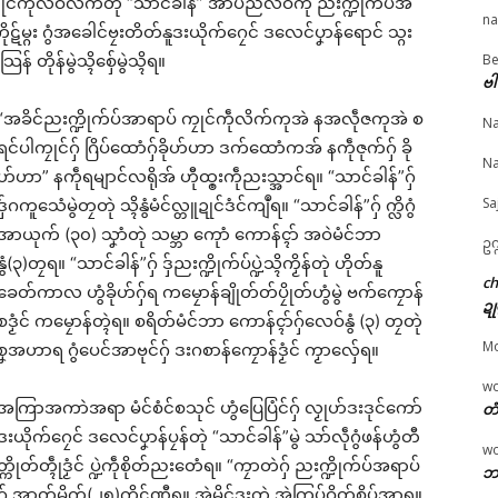
 ကၠုင်ကဵုလဝ်လိက်တုဲ “သာင်ခါန်” အာပညဳလဝ်ကဵု ညးက္ဍိုက်ပ်အ
na
ဋ်မ္ဂး ဂွံအခေါင်ဗၠးတိတ်နူဒးယိုက်ဂၠေင် ဒလေင်ပၞာန်ရောင် သ္ဂး
Be
န် တိုန်မွဲသ္ၚိစှ်ေမွဲသ္ၚိရ။
© ဌာန်ပရိုၚ်ဗၠးၜးမန်
ဗါ
ပ်သၟတ်မန် ဒးလုပ်ယိုက်
ပ္ဍဲၜဳက္လေင် ဒေံဒုအကြာပ်ဒ
သွက်သ္ဂောံပသောင်တိဍ
် ပ္ဍဲဒပ်ပၞာန်ဗၟာဖအိုတ်မ္
ပ်ဗၠာဲသၟိင်ပါလုပ်ကီု သီုဖအို
ဂှ် ကရောင်ပၞာန်ကမ္မယှ
“အခိင်ညးက္ဍိုက်ပ်အာရာပ် ကၠုင်ကဵုလိက်ကုအဲ နအလဵုဇကုအဲ စ
Na
 ………
တ် သၟတ် (၇) တၠ ဒးဒုင်ရပ်
ပၞာန် ရပ်ကော်ဏာ ညး
ရင်ပါကၠုင်ဂှ် ဂြိပ်ထောံဂှ်ခိုဟ်ဟာ ဒက်ထောံကအ် နကဵုဇုက်ဂှ် ခို
y 27, 2026
သ္ပကောန်ပၞာန်
ဒေသ တယျက်ချာင် (
Na
ဟ်ဟာ” နကဵုရမျာင်လရိုအ် ဟီုထ္ၜးကဵုညးသ္အာင်ရ။ “သာင်ခါန်”ဂှ်
"လိက်ပရေၚ်"
August 6, 2026
တၠပြင် အပ္ဍဲပွိုင်ၜါသတ
In "ပရိုၚ်"
April 8, 2026
Sa
ဒှ်ဂကူသေံမွဲတၠတုဲ သ္ၚိနွံမံင်လ္တူဍုင်ဒံင်ကျဳရ။ “သာင်ခါန်”ဂှ် က္လိဂွံ
In "ပရိုၚ်"
အာယုက် (၃၀) သၞာံတုဲ သမ္ဘာ ကေုာံ ကောန်ၚာ် အဝဲမံင်ဘာ
ဥက
နွံ(၃)တၠရ။ “သာင်ခါန်”ဂှ် ဒှ်ညးက္ဍိုက်ပ်ပ္ဍဲသ္ၚိကၟိန်တုဲ ဟိုတ်နူ
c
ခေတ်ကာလ ဟွံခိုဟ်ဂှ်ရ ကမၠောန်ချိုတ်တ်ပၠိုတ်ဟွံမွဲ ဗက်ကၠောန်
ဍု
စဒၟံင် ကမၠောန်တ္ၚဲရ။ စရိတ်မံင်ဘာ ကောန်ၚာ်ဂှ်လေဝ်နွံ (၃) တၠတုဲ
M
စၞအဟာရ ဂွံပေင်အာဗုင်ဂှ် ဒးဂစာန်ကၠောန်ဒၟံင် ကၟာလှ်ေရ။
w
အကြာအကာဲအရာ မံင်စံင်စသုင် ဟွံပြေပြံင်ဂှ် လၟုဟ်ဒးဒုင်ကော်
တံ
ဒးယိုက်ဂၠေင် ဒလေင်ပၞာန်ပၠန်တုဲ “သာင်ခါန်”မွဲ သာ်လဵုဂွံဖန်ဟွံတီ
w
တ္ကိုတ်တ္ၚဵုဒၟံင် ပ္ဍဲကဵုစိုတ်ညးတေံရ။ “ကၠာတဲဂှ် ညးက္ဍိုက်ပ်အရာပ်
ဘာ
ဂှ် အာတ်မိက်(၂၅)ကိုဋ်ဏီရ။ အဲမိင်ဒးတုဲ အဲကြပ်ဝိုတ်စိပ်အာရ။