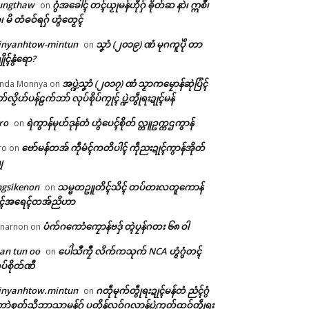
ungthaw
ဂွံအခေါၚ် တၚ်ယၟုမန်ဟီုဂှ် ၜိုတ်ဆ နာဲ၊ ဣစဳ၊
on
ံ၊ မိ တံဓဝ်ရဂှ် ဟွံတၟေၚ်
inyanhtow-mintun
သၞာံ (၂၀၁၉) ဏံ မုဂကူပိုဲ တာ
on
ိုၚ်နွံရော?
အပ္ဍဲသၞာံ (၂၀၁၇) ဏံ သၟာကမၠောန်ဆုဲပြံၚ်
nda Monnya
on
တ်လၟိဟ်ပန်ဠက်ဘာ် လုပ်စိုပ်ကၠုၚ် ပ္ဍဲတွဵုရးဍုၚ်မန်
ro
ရဲကွာန်မုဟ်ဒုန်တံ ဟွံပေၚ်စိုတ် လ္တူဥက္ကဌကွာန်
on
ဗော်မန်တအ် ကဵုမံၚ်ကတိပါၚ် ကဵုညးဍုၚ်ကွာန်အိုတ်
ro
on
ျ
ngsikenon
သမ္မတဥူတိၚ်သိၚ် တပ်တးလတူကောန်
on
ုၚ်အရေၚ်တအ်ညိဟာ
ပံက်ဂကောံကၠောန်ဗဒှ် တ္ၚဲပၠန်ဂတး ၆၈ ဝါ
narnon
on
an tun oo
ပေါဲသဳကၠဳ လိက်ကသုက် NCA ဟွံဂွံတၚ်
on
ပ်စိုတ်ဏီ
inyanhtow.mintun
ဂတဵုမုက်တွဵုရးဍုၚ်မန်တံ ညံၚ်ဂွံ
on
ာဲစုတ်သီုဘာသာမန်ဂှ် ပတိုန်လဝ်ဂလာန်ပ္ဍဲကၠတ်ထဝ်တွဵုရး