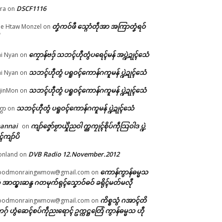
DSCF1116
ra
on
တၞံကဝ်ဖီ သ္ဂောံတဵုအာ အကြာတၞံရဝ်
e Htaw Monzel
on
ာ်
ေန်
ကၠောန်ဗဒှ် သဘၚ်ဟီုတွံပရေၚ်မန် အပ္ဍဲဍုၚ်သေံ
i Nyan
on
၈၀)
သဘၚ်ဟီုတွံ ပရူဝၚ်ကောန်ဂကူမန် ပ္ဍဲဍုၚ်သေံ
i Nyan
on
္တဟ
သဘၚ်ဟီုတွံ ပရူဝၚ်ကောန်ဂကူမန် ပ္ဍဲဍုၚ်သေံ
jinMon
on
သဘၚ်ဟီုတွံ ပရူဝၚ်ကောန်ဂကူမန် ပ္ဍဲဍုၚ်သေံ
္ကာ
on
hannai
ကျာ်ဇၞော်ဗၟာယှိုဲညဝါ က္ညကၠုၚ်စိုပ်ကဵုသြဝါဒ ပ္ဍဲ
on
ၚ်ကျာ်ပိ
DVB Radio 12.November.2012
onland
on
ကောန်ကွာန်ဓမ္မသ
oodmonraingwmow@gmail.com
on
 အာထ္ၜးဆန္ဒ ဂတမုက်ရုၚ်သၞောဝ်ဓဝ် ခရိုၚ်မတ်မလီု
ကိစ္စသွံ ဂအာၚ်တိ
oodmonraingwmow@gmail.com
on
ဂှ် ဟွံဆေၚ်စပ်ကဵုညးရောၚ် ဥက္ကဋ္ဌတြေံ ကွာန်ဓမ္မသ ဟီု