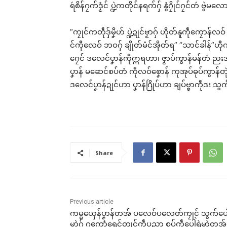
ရဴစိန်ဂၠက်ဒၟံင် ပ္ဍဲကတိုင်နရက်ဂှ် နွံဂၠိုင်ဂၠင်တဴ ဗွဲမလ
“ကၠုင်ကတဵုဒှ်မၞိဟ် ပ္ဍဲဍုင်ဗၟာဂှ် ဟိုတ်နူကဵုကၠောန
င်ကီုလေဝ် ဘဝဂှ် ချိုတ်မံင်အိုတ်ရ” “သာင်ခါန်”ဟီု
ဂၠေင် ဒလေင်ပၞာန်ကီုဣရဟာ၊ ဇၟာပ်ကွာန်မန်တံ ညးအာ
ပၞာန် မဆေင်စပ်တံ ကဵုလဝ်စၞောန် ကုအုပ်ဓုပ်ကွာန်တုဲ
ဒလေင်ပၞာန်ဍုင်ဟာ ပၞာန်ဂြိုပ်ဟာ ချပ်ဗ္စာကဵုဒး
Share
Previous article
ကမ္မယှေန်ပၞာန်တအ် ပလေဝ်ပလေတ်ကၠုင် သွက်ပေါဲ
မာဲဂှ် ဂကောံရေင်တၠုင်ကဵုပညာ စပ်ကဵုပေါဲရုဲမာဲတအ်