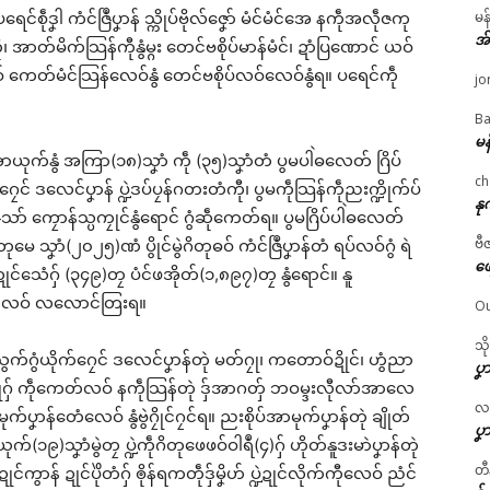
မန
င်စဵုဒၞါ ကံင်ဇြဳပၞာန် သ္ကိုပ်ဗိုလ်ဇၞော် မံင်မံင်အေ နကဵုအလဵုဇကု
အ
ီု၊ အာတ်မိက်သြန်ကီုနွံမ္ဂး တေင်ဗစိုပ်မာန်မံင်၊ ဍာံပြဏောင် ယဝ်
လေဝ် ကေတ်မံင်သြန်လေဝ်နွံ တေင်ဗစိုပ်လဝ်လေဝ်နွံရ။ ပရေင်ကဵု
jo
Ba
မန
းအာယုက်နွံ အကြာ(၁၈)သၞာံ ကဵု (၃၅)သၞာံတံ ပွမပါဲဓလေတ် ဂြိပ်
ch
ေင် ဒလေင်ပၞာန် ပ္ဍဲဒပ်ပၠန်ဂတးတံကီု၊ ပွမကဵုသြန်ကဵုညးက္ဍိုက်ပ်
နု
ဇဳသာ် ကၠောန်သ္ပကၠုင်နွံရောင် ဂွံဆဵုကေတ်ရ။ ပွမဂြိပ်ပါဲဓလေတ်
ဗီ
တုမေ သၞာံ(၂၀၂၅)ဏံ ပွိုင်မွဲဂိတုဓဝ် ကံင်ဇြဳပၞာန်တံ ရပ်လဝ်ဂွံ ရဲ
ဖျ
သေံဂှ် (၃၄၉)တၠ ပံင်ဖအိုတ်(၁,၈၉၇)တၠ နွံရောင်။ နူ
ိတ်လဝ် လလောင်တြးရ။
Ou
သိ
ာ် သွက်ဂွံယိုက်ဂၠေင် ဒလေင်ပၞာန်တုဲ မတ်ဂၠု၊ ကတောဝ်ဍိုင်၊ ဟွံညာ
ပၞာ
 လ္ၚဵုဂှ် ကဵုကေတ်လဝ် နကဵုသြန်တုဲ ဒှ်အာဂတှ် ဘဝမ္ဒးလီုလာ်အာလေ
လဂ္
မုက်ပၞာန်တေံလေဝ် နွံဗွဲဂၠိုင်ဂၠင်ရ။ ညးစိုပ်အာမုက်ပၞာန်တုဲ ချိုတ်
ပၞာ
က်(၁၉)သၞာံမွဲတၠ ပ္ဍဲကဵုဂိတုဖေဖဝ်ဝါရဳ(၄)ဂှ် ဟိုတ်နူဒးမာဲပၞာန်တုဲ
တီ
န် ဍုင်ပိုဲတံဂှ် ၜိုန်ရကတဵုဒှ်မၞိဟ် ပ္ဍဲဍုင်လိုက်ကီုလေဝ် ညံင်