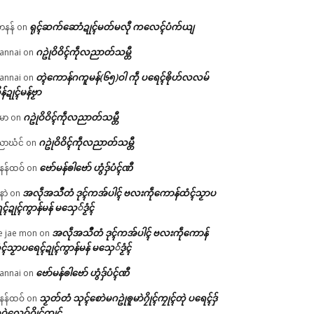
ရုၚ်ဆက်ဆောံဍုၚ်မတ်မလီု ကလေၚ်ပံက်ယျ
ဟနန်
on
ဂဥုဲဝိဝိၚ်ကဵုလညာတ်သမ္တီ
annai
on
တ္ၚဲကောန်ဂကူမန်(၆၅)ဝါ ကဵု ပရေၚ်ၜိုဟ်လလမ်
annai
on
ိန်ဍုၚ်မန်ဗၟာ
ဂဥုဲဝိဝိၚ်ကဵုလညာတ်သမ္တီ
မာ
on
ဂဥုဲဝိဝိၚ်ကဵုလညာတ်သမ္တီ
ာဃံင်
on
ဗော်မန်ၜါဗော် ဟွံဒှ်ပံၚ်ဏီ
န်ထဝ်
on
အလဵုအသဳတံ ဒုၚ်ကအ်ပါၚ် ဗလးကဵုကောန်ထံၚ်သၟာပ
နာဲ
on
ၚ်ဍုၚ်ကွာန်မန် မသှေ်ဒၟံၚ်
အလဵုအသဳတံ ဒုၚ်ကအ်ပါၚ် ဗလးကဵုကောန်
e jae mon
on
ၚ်သၟာပရေၚ်ဍုၚ်ကွာန်မန် မသှေ်ဒၟံၚ်
ဗော်မန်ၜါဗော် ဟွံဒှ်ပံၚ်ဏီ
annai
on
သၟတ်တံ သုၚ်စောဲမဂဥုဲၜူမာဲဂၠိုၚ်ကၠုၚ်တုဲ ပရေၚ်ဒှ်
န်ထဝ်
on
ဝဲလေဝ်ဂၠိုၚ်ကၠုၚ်