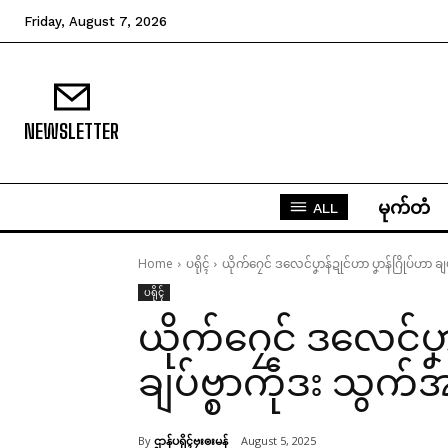
Friday, August 7, 2026
NEWSLETTER
မုက်တံ
ALL
Home
ပရိုၚ်
ယိုက်ဂၠေင် ဒလေင်ပၞာန်ဍုင်ဟာ ပၞာန်ဂြိုပ်ဟာ 
ပရိုၚ်
ယိုက်ဂၠေင် ဒလေင်ပၞ
ချပ်ဗ္စာကဵုဒး သွ
By
ဌာန်ပရိုၚ်ဗၠးၜးမန်
August 5, 2025