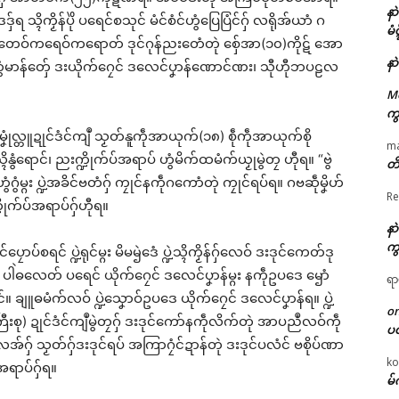
နာ
ဒဒှ်ရ သ္ၚိကၟိန်ပိုဲ ပရေင်စသုင် မံင်စံင်ဟွံပြေပြံင်ဂှ် လရိုအ်ယာံ ဂ
မံ
တေဝ်ကရေဝ်ကရောတ် ဒုင်ဂုန်ညးတေံတုဲ စှ်ေအာ(၁၀)ကိုဋ် အော
နာ
ဵု ကဵုဟွံမာန်တှ်ေ ဒးယိုက်ဂၠေင် ဒလေင်ပၞာန်ဏောင်ဏး၊ သီုဟီုဘပဠလ
M
ကွ
မၞုံလ္တူဍုင်ဒံင်ကျဳ သၟတ်နူကဵုအာယုက်(၁၈) စဵုကဵုအာယုက်စို
m
ဲသ္ၚိနွံရောင်၊ ညးက္ဍိုက်ပ်အရာပ် ဟွံမိက်ထမံက်ယၟုမွဲတၠ ဟီုရ။ “ဗွဲ
တိ
္ဂး ပ္ဍဲအခိင်ဗတံဂှ် ကၠုင်နကဵုဂကောံတုဲ ကၠုင်ရပ်ရ။ ဂဗဆဵုမၞိဟ်
Re
က္ဍိုက်ပ်အရာပ်ဂှ်ဟီုရ။
နာ
ကွ
င်ပၠောပ်စရင် ပ္ဍဲရုင်မ္ဂး မိမၝဲဒေံ ပ္ဍဲသ္ၚိကၟိန်ဂှ်လေဝ် ဒးဒုင်ကေတ်ဒု
ါဲဓလေတ် ပရေင် ယိုက်ဂၠေင် ဒလေင်ပၞာန်မ္ဂး နကဵုဥပဒေ ၝောံ
ရာ
်။ ချူဓမံက်လဝ် ပ္ဍဲသၞောဝ်ဥပဒေ ယိုက်ဂၠေင် ဒလေင်ပၞာန်ရ။ ပ္ဍဲ
o
စု) ဍုင်ဒံင်ကျဳမွဲတၠဂှ် ဒးဒုင်ကော်နကဵုလိက်တုဲ အာပညဳလဝ်ကဵု
ပ
်ဂှ် သၟတ်ဂှ်ဒးဒုင်ရပ် အကြာဂၠံင်ဍာန်တုဲ ဒးဒုင်ပလံင် ဗစိုပ်ဏာ
ko
အရာပ်ဂှ်ရ။
မ်