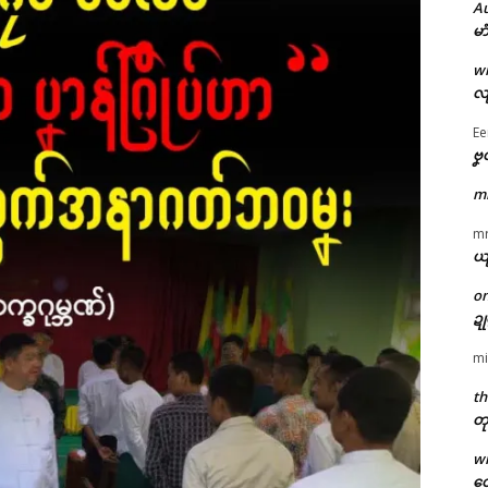
A
မာ
w
လျ
Ee
ဗၞ
m
m
ယ
o
ဍ
mi
th
တု
w
တေ