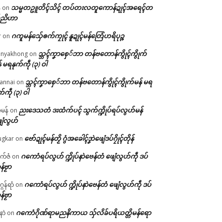
သမ္မတဥူတိၚ်သိၚ် တပ်တးလတူကောန်ဍုၚ်အရေၚ်တ
်
on
်ညိဟာ
ဂကူမန်​သှ်ေၜက်ကၠုၚ် နူဍုၚ်မန်တြေံဟရိပုဉ္ဇ
r
on
သ္ဘၚ်ကၞာစှေ်ဘာ တန်ဗတောန်ကွိုၚ်ကွိုက်
nyakhong
on
် မရနုက်ကဵု (၃) ဝါ
သ္ဘၚ်ကၞာစှေ်ဘာ တန်ဗတောန်ကွိုၚ်ကွိုက်မန် မရ
annai
on
က်ကဵု (၃) ဝါ
ညးဒေသတံ ဒးထံက်ပၚ် သွက်က္ဍိုပ်ရပ်လွဟ်မန်
ဇမန်
on
ေံလွဟ်
ဗော်ဍုၚ်မန်တၟိ ဂွံအခေါၚ်ဒၞာဲဖျေံဒပ်ဂၠိုၚ်တိုန်
gkar
on
ဂကောံရပ်လွဟ် က္ဍိုပ်နာဲဗေန်တံ ဖျေံလွဟ်ကဵု ဒပ်
ုက်ဇံ
on
န်ဗၟာ
ဂကောံရပ်လွဟ် က္ဍိုပ်နာဲဗေန်တံ ဖျေံလွဟ်ကဵု ဒပ်
ဂန်ရာံ
on
န်ဗၟာ
ဂကောံဂိုဏ်ရာမညနိကာယ သှ်လိခ်ပရိယတ္တိမန်ရော
နာဲ
on