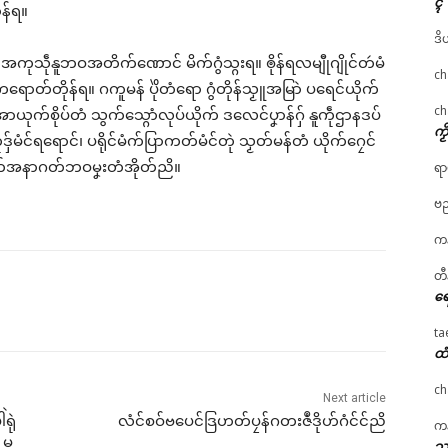
ၚ်
ောန်ရ။
ဒိ
်လဝ် အကုသဵုနူဘဝအတိက်ဏောင် မိက်ဂွံသ္ဂးရ။ ၜိုန်ရလမျီုဂျိုင်တဴမံ
ch
ကရောတ်တိုန်ရ။ ဂကူမန် ပိုဲတံရော ဂွံတိုန်သၟူအမြာဲ ပရေင်ယိုက်
ch
ယုက်စိုပ်တံ သွက်သ္ဂောံလုပ်ယိုက် ဒလေင်ပၞာန်ဂှ် နူကဵုဌာနဒပ်
ကၟ
ဒှ်မံင်ရရောင်၊ ပရိုင်မံက်ပြာကတ်မံင်တုဲ သၟတ်မန်တံ ယိုက်ဂၠေင်
 သွက်အနာဂတ်ဘဝမၞးတံအိုတ်ညိ။
ရာ
ဗည
ကန
တီ
ရေ
ta
ထံ
ch
Next article
ရုဲ
လံင်စဝ်ဗပေင်ဒြဟတ်ပၠန်ဂတးဇဳဒိုဟ်ဂံင်င်ညိ
ကန
 မု
သၞ