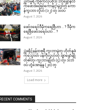
ပ္ဍဲကမ္မရဳ ကွဳစက်လုပ်ဇီုဒး ဘာဗ္တောန်လိ
က်ဖောအ်ဗြေဝ်ကောန်ၚာ်မွဲဒၞါဲတုဲ ကော
န်ကွးဘာ လၟိဟ် (၁၂) တၠ ဒးဝပ်
August 7, 2026
ဖေဝ်ဒရေဝ်ဒဳမဵုကရေဇြဳဟာ … ? ဒဳမဵုက
ရေဇြဳဖေဝ်ဒရေဝ်ဟာ … ?
August 7, 2026
ပ္ဍဲခရိုၚ်နန်ထၜုရဳ ကွးဘာမွဲတၠ ဟိုတ်နူဖံ
က်သၞောတ် ပန်ကဵုလွဟ်တုဲ အ္စာၝောံချို
တ်ၜါတၠ၊ ကွးဘာချိုတ် (၄) တၠ၊ ဒးဘဲ
ဝပ် ဟွံအောန်နူ (၂၀) တၠ
August 7, 2026
Load more
RECENT COMMENTS