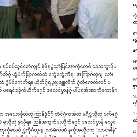
ယ
လွ
တ
m
ဌာန်ပရိုၚ်ဗၠးၜးမန်
ကွ
M
ရုဲစှ်
W
တံ ရပ်စပ်သုင်စောဲကၠုင် ၜိုန်ရမွဲသၞာံပြင်အာကီုလေဝ် ဒေသကွာန်မ
ဗု
ပရိုၚ်လက္ကရဴအိုတ်
းကၠုင်သ္ကာတ်တ်ဂှ် ဟွံမံက်ပြာကတ်တဴ ကွေံကွေံဏီရ။ အကြာဂိတုဂျူလာဲ၊
ay
်တံ ဂွံမိင်ကေတ်ရ။ ဟိုတ်ဂှ်ရ ညးချူလိက် ဂွံတီကေတ်လဝ် ပ
🏛 လညာတ်ပါ်ပဲါ
ဗု
် ပရေင်ဒဒိုက်ယိုက်ဂၠေင် ဒလေင်ပၞာန်ဂှ် ပါ်ပရအ်ဏာကဵုကောန်ဂ
M
ညးဒါန်လိက်
လီ
ာ အဃောစိုတ်ထုဲကြာန်ဒၟံင်ဂှ် တံင်ဂွံကအ်တဲ မဂဳပ္ဍဲသ္ၚိတုဲ ဗက်ဂၠေံ
Do
ဗွဳဒဳယဵု
တ
ွဲသ္ၚိတုဲ မွဲသ္ၚိရ။ သြန်အကွက်ဒးယိုက်ဂၠေင် ဒလေင်ပၞာန် လၟေင်
ated
်ပ်ဂိတုကီုလေဝ် ပ္ဍဲကဵုဂိတုဂျူလာဲမံက်ဏံ နကဵုအလဵုဇကု “သာင်ခါန်”
ကေတ်အဆက်
နာ