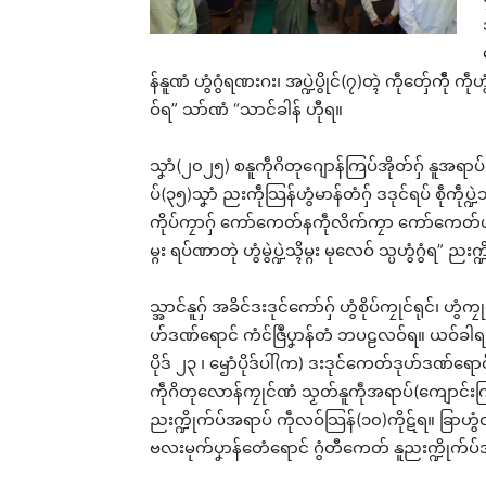
န်နူဏံ ဟွံဂွံရဏးဂး၊ အပ္ဍဲပွိုင်(၇)တ္ၚဲ ကဵုတှ်ေကဵ
ဝ်ရ” သာ်ဏံ “သာင်ခါန် ဟီုရ။
သၞာံ(၂၀၂၅) စနူကဵုဂိတုဂျောန်ကြပ်အိုတ်ဂှ် နူအရာပ်
ပ်(၃၅)သၞာံ ညးကဵုသြန်ဟွံမာန်တံဂှ် ဒဒုင်ရပ် စဵုကဵုပ္ဍ
ကိုပ်ကၠာဂှ် ကော်ကေတ်နကဵုလိက်ကၠာ ကော်ကေတ်ဟွံဂွံမ
မ္ဂး ရပ်ဏာတုဲ ဟွံမွဲပ္ဍဲသ္ၚိမ္ဂး မုလေဝ် သ္ပဟွံဂွံရ” ညး
သ္အာင်နူဂှ် အခိင်ဒးဒုင်ကော်ဂှ် ဟွံစိုပ်ကၠုင်ရုင်၊ ဟွံကၠု
ဟ်ဒဏ်ရောင် ကံင်ဇြဳပၞာန်တံ ဘပဠလဝ်ရ။ ယဝ်ခါရ ပ
ပိုဒ် ၂၃ ၊ ၝောံပိုဒ်ပါ်(က) ဒးဒုင်ကေတ်ဒုဟ်ဒဏ်ရောင
ကဵုဂိတုလောန်ကၠုင်ဏံ သၟတ်နူကဵုအရာပ်(ကျောင်းကြီး
ညးက္ဍိုက်ပ်အရာပ် ကဵုလဝ်သြန်(၁၀)ကိုဋ်ရ။ ခြာဟွံလအ
ဗလးမုက်ပၞာန်တေံရောင် ဂွံတီကေတ် နူညးက္ဍိုက်ပ်