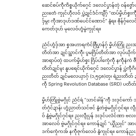
ဆေင်စပ်ကဵုကိစ္စယိုက်ဂၠေင် ဒလေင်ပၞာန်တုဲ ဝန်ဇၞော်ပရေ
ညးတေံ ကၠုင်ဟီုလဝ် ပ္ဍဲဍုင်ဒံင်ကျဳဂှ် “ထပ်မၞိဟ်စၞးက
ဒှ်မ္ဂး ကဵုအာဒုဟ်ဒဏ်ပေင်င်ဏောင်” နွံရ။ ၜိုန်ဂှ်
ကေတ်ဒုဟ် မုလေဝ်ဟွံမွဲကၠုင်ရ။
ညံင်ဟွံဒှ်အာ စၞအဟာရကံင်ဇြဳပၞာန်ဂှ် မၞိဟ်တြုံ ည
တိတ်အာ ဍုင်သ္အာင်ကီု၊ ပွမဂြိပ်တိတ်အာ လုပ်ယိုက်ဂၠ
အာရာပ်တုဲ ထပက်မၞိဟ်စၞး ဂြိပ်ပါဲကၠေံကီု နကဵုနဲကဲ 
တိတ်ဍုင်မ္ၚး နူပရေင်ယိုက်ဂၠေင် ဒလေင်ပၞာန် ပ္ဍဲကဵုဂိ
ညးတိတ် ဍုင်မလေယှာဂှ် (၁,၅၄၈)တၠ၊ ရဲညးတိတ် ဍုင်
ကဵု Spring Revolution Database (SRD) ပတ
မၞိဟ်တြုံဗွဲမဂၠိုင် ညံင်ရဴ “သာင်ခါန်”ကီု ဒးဒုင်ကေ
တ်ဂၠံင်ဍာန်၊ ဟွံညာတ်သင်ဗင် နွံတဴဗွဲမဂၠိုင်ဂၠင်ရ။
ဝ် နွံဗွဲမဂၠိုင်ဂၠင်ရ။ ညးလ္ၚဵုပၠန် ဒးဒုင်ပလံင်ဏာ ဗလး
အာလေဝ် ဗွဲမဂၠိုင်ဂၠင်ရ။ ကောန်ဍုင် “ယှိုဲညုင်” အာယု
ဒက်ကၠေံကအ် နကဵုဇုက်လေဝ် နွံကၠုင်ရ။ ကောန်ညးဍုင်ကွာ