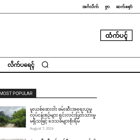
အၚ်္ဂလိက်
ဗၟာ
ဆက်စၠောံ
ထံက်ပၚ်
လိက်ပရေၚ်
MOST POPULAR
မူးယစ်ဆေးဝါး ဖမ်းဆီးအရေးယူမှု
လုပ်ငန်းစဉ်များ ရှင်းလင်းပြတ်သားမှု
မရှိသဖြင့် ဒေသခံများစိုးရိမ်
August 7, 2026