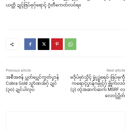
ယတ္တိ ဍုၚ်ဇြပ်ဗုဂှ်ရောၚ် ဂွံတီကေတ်လဝ်ရ။
Previous article
Next article
အစဳအဇန် ပ္ကတ်ပ္ကေင်ကွတ်ပၞာန်
ဗဒိုပ်ဗၠာဲသၟိၚ် မၞုံပ္ဍဲရေဝ်-ဇြပ်ဗုကဵု
Cobra Gold သၞာံဏအ်ဂှ် ဍုင်
ကရောၚ်ပၞာန်ဂမၠိုၚ်ဂှ် ဗ္တိုက်လဝ်
(၃၀) ဍုင်ပါလုပ်
(၃) တ္ၚဲအဆက်ဆက် MSRF လ
လောၚ်ပ္တိတ်