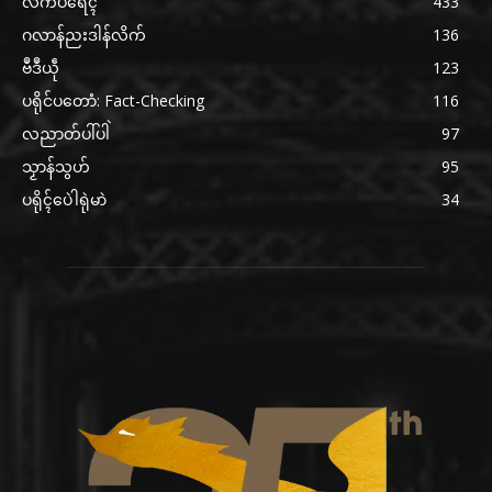
လိက်ပရေၚ်
433
ဂလာန်ညးဒါန်လိက်
136
ဗဳဒဳယဵု
123
ပရိုင်ပတောံ: Fact-Checking
116
လညာတ်ပါ်ပါဲ
97
သၟာန်သွဟ်
95
ပရိုၚ်ပေဲါရုဲမာဲ
34