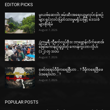
EDITOR PICKS
မူးယစ်ဆေးဝါး ဖမ်းဆီးအရေးယူမှုလုပ်ငန်းစဉ်
များ ရှင်းလင်းပြတ်သားမှုမရှိသဖြင့် ဒေသခံ
များစိုးရိမ်
August 7, 2026
ပ္ဍဲကမ္မရဳ ကွဳစက်လုပ်ဇီုဒး ဘာဗ္တောန်လိက်ဖောအ်
ဗြေဝ်ကောန်ၚာ်မွဲဒၞါဲတုဲ ကောန်ကွးဘာ လၟိဟ်
(၁၂) တၠ ဒးဝပ်
August 7, 2026
ဖေဝ်ဒရေဝ်ဒဳမဵုကရေဇြဳဟာ … ? ဒဳမဵုကရေဇြဳဖေ
ဝ်ဒရေဝ်ဟာ … ?
August 7, 2026
POPULAR POSTS