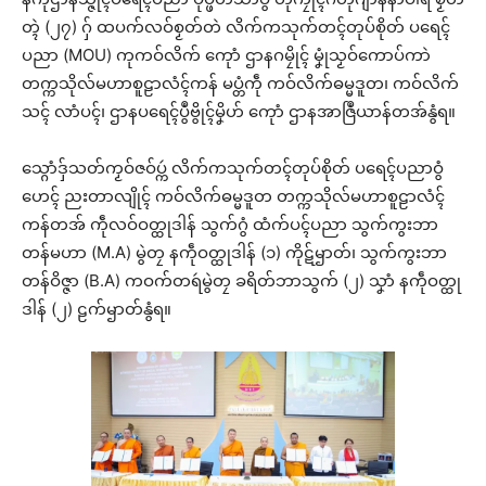
တ္ၚဲ (၂၇) ဂှ် ထပက်လဝ်စၟတ်တဲ လိက်ကသုက်တၚ်တုပ်စိုတ် ပရေၚ်
ပညာ (MOU) ကုကဝ်လိက် ကေုာံ ဌာနဂမၠိုၚ် မၞုံသၟဝ်ကောပ်ကာဲ
တက္ကသိုလ်မဟာစူဠာလံၚ်ကန် မပ္တံကဵု ကဝ်လိက်ဓမ္မဒူတ၊ ကဝ်လိက်
သၚ် လာံပၚ်၊ ဌာနပရေၚ်ပွဳဗွိုၚ်မၞိဟ် ကေုာံ ဌာနအာဇြဳယာန်တအ်နွံရ။
သ္ဂောံဒှ်သတ်ကၟဝ်ဇဝ်ပ္ကဴ လိက်ကသုက်တၚ်တုပ်စိုတ် ပရေၚ်ပညာဝွံ
ဟေၚ် ညးတာလျိုၚ် ကဝ်လိက်ဓမ္မဒူတ တက္ကသိုလ်မဟာစူဠာလံၚ်
ကန်တအ် ကဵုလဝ်ဝတ္ထုဒါန် သွက်ဂွံ ထံက်ပၚ်ပညာ သွက်ကွးဘာ
တန်မဟာ (M.A) မွဲတၠ နကဵုဝတ္ထုဒါန် (၁) ကိုဋ်ၝာတ်၊ သွက်ကွးဘာ
တန်ဝိဇ္ဇာ (B.A) ကဝက်တရဴမွဲတၠ ခရိတ်ဘာသွက် (၂) သၞာံ နကဵုဝတ္ထု
ဒါန် (၂) ဠက်ၝာတ်နွံရ။