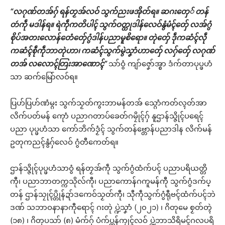
“လဂုဏ်တအ်ဂှ် ရန်တၟအ်လဝ် သွက်ညးဖအိုတ်ရ။ ဆဂးတှေ် တန်
တဴကဵု မဒါန်ရ။ ရဲကဵုကတိပါၚ် သွက်ဝတ္ထုဒါန်လေဝ်နွံမံၚ်တှ်ေ လအ်ဂွံ
စိုပ်အတးလောန်တေံတှ်ေဂွံဒါန်ပညာမူစိရော။ တုဲတှ်ေ ဒဵုကဆံၚ်လဵု
ကဆံၚ်စဵုကဵုဘာတုဲဟာ၊ ကဆံၚ်သွက်မွဲသၞာံဟာတှ်ေ လဂှ်တှ်ေ လဂုဏ်
တအ် လလောၚ်တြးအာဏောၚ်”
သာ်ဝွံ ကျာ်ဇၞော်အ္စာ ဒံက်တာပုပ္ဖဟံ
သာ ဆက်မြော်လဝ်ရ။
ပြဟ်ပြဟ်ဏံမ္ဂး သွက်သၟတ်ကွးဘာမန်တအ် သ္ဂောံကတ်လ္ၚတ်အာ
လိက်ပတ်မန် ကေုာံ ပညာဂတာပ်ခေတ်ဂမၠိုၚ်ဂှ် နူဌာန်သ္ဇိုၚ်ပရေၚ်
ပညာ ပုပ္ဖဟံသာ ကော်ဘိက်ဒၟံၚ် သွက်တန်ဗ္တောန်ပညာဒါန လိက်မန်
ဥတုကညၚ်နွံဂှ်လေဝ် ဂွံတီကေတ်ရ။
ဌာန်သ္ဇိုၚ်ပုပ္ဖဟံသာဝွံ ရန်တၟအ်ကဵု သွက်ဂွံထံက်ပၚ် ပညာပရိယတ္တိ
ကီု၊ ပညာဘာတက္ကသိုလ်ကီု၊ ပညာကောန်ဂကူမန်ကီု သွက်ဂွံဒက်ပ္
တန် ဌာန်သၠုၚ်ပ္တိုန်ဍာ်ဒကေဝ်သၟတ်ကီု၊ သီုကဵုသွက်ဂွံရီုဗၚ်ထံက်ပၚ်ဘဲ
ဒဏ် သဘာဝနာနာကီုရောၚ် ဂးတုဲ ပ္ဍဲသၞာံ (၂၀၂၁) ၊ ဂိတုမေ စၟတ်တ္ၚဲ
(၁၈) ၊ ဂိတုပသာ် (၈) မံက်ဂှ် ပံက်ပ္တန်ကၠုၚ်လဝ် ပ္ဍဲဘာသိရိမၚ်ဂလပရိ