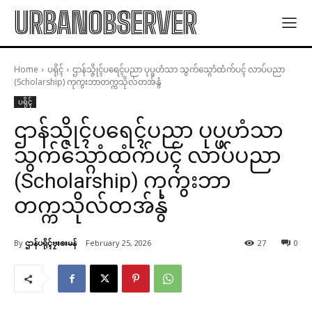
URBANOBSERVER
Home
ပရိုၚ်
ဌာန်သ္ဇိုၚ်ပရေၚ်ပညာ ပုပ္ဖဟံသာ သွက်သ္ဂောံထံက်ပၚ် လာပ်ပညာ
(Scholarship) ကုကွးဘာတက္ကသိုလ်တအ်နွံ
ပရိုၚ်
ဌာန်သ္ဇိုၚ်ပရေၚ်ပညာ ပုပ္ဖဟံသာ
သွက်သ္ဂောံထံက်ပၚ် လာပ်ပညာ
(Scholarship) ကုကွးဘာ
တက္ကသိုလ်တအ်နွံ
By
ဌာန်ပရိုၚ်ဗၠးၜးမန်
February 25, 2026
27
0