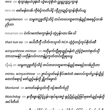
mro
ရဲကွာန်မုဟ်ဒုန်တံ ဟွံပေၚ်စိုတ် လ္တူဥက္ကဌကွာန်
on
ဌာန်ပရိုၚ်ဗၠးၜးမန်
ဗော်မန်တအ် ကဵုမံၚ်ကတိပါၚ် ကဵုညးဍုၚ်ကွာန်အိုတ်ယျ
mro
on
ရုဲစှ်
ongsikenon
သမ္မတဥူတိၚ်သိၚ် တပ်တးလတူကောန်ဍုၚ်အရေၚ်တအ်
on
ညိဟာ
ပံက်ဂကောံကၠောန်ဗဒှ် တ္ၚဲပၠန်ဂတး ၆၈ ဝါ
ပရိုၚ်လက္ကရဴအိုတ်
minarnon
on
than tun oo
ပေါဲသဳကၠဳ လိက်ကသုက် NCA ဟွံဂွံတၚ်တုပ်စိုတ်ဏီ
on
🏛 လညာတ်ပါ်ပဲါ
winyanhtow.mintun
ဂတဵုမုက်တွဵုရးဍုၚ်မန်တံ ညံၚ်ဂွံတောဲစုတ်သီု
on
ဘာသာမန်ဂှ် ပတိုန်လဝ်ဂလာန်ပ္ဍဲကၠတ်ထဝ်တွဵုရးယျ
ညးဒါန်လိက်
သမ္မတဥူတိၚ်သိၚ် တပ်တးလတူကောန်ဍုၚ်အရေၚ်တအ်ညိဟာ
လွီမန်
on
ဗွဳဒဳယဵု
mintu. winyanhtow
ဇၟာပ်သၟတ်မန် စိုပ်အဝဲတံ ဒးလေပ်ကွတ်ပၞာန်သ္ဇိုၚ်
on
ထေက်ရောၚ် ဗော်ဍုၚ်မန်တၟိ ဖ္တိုက်ဖၟောဝ်
ကေတ်အဆက်
Monland
ကေတ်ခန်လ္ၚတ်ကဵု ၀ၚ်အတိက်ညိ
on
Watchdog
နကဵုစၞောန်ပၟိၚ်ဌန်ဂအုပ်ရးအဂၞဲ ရုၚ်ပွိုၚ်ဍုၚ်ဇြပ်ဗုဗော်ဍုၚ်မန်တၟိ
on
ဒးပဲါတိတ်
© ဌာန်ပရိုၚ်ဗၠးၜးမန်