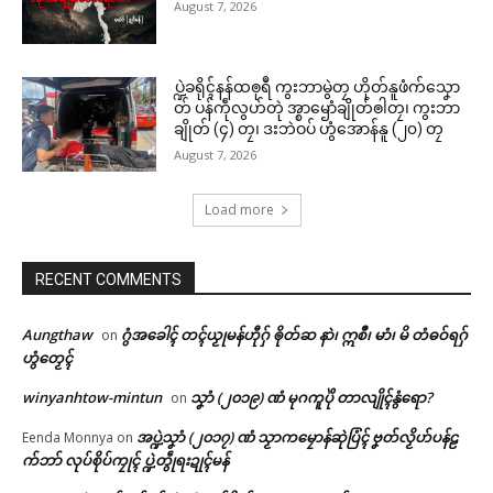
August 7, 2026
ပ္ဍဲခရိုၚ်နန်ထၜုရဳ ကွးဘာမွဲတၠ ဟိုတ်နူဖံက်သၞော
တ် ပန်ကဵုလွဟ်တုဲ အ္စာၝောံချိုတ်ၜါတၠ၊ ကွးဘာ
ချိုတ် (၄) တၠ၊ ဒးဘဲဝပ် ဟွံအောန်နူ (၂၀) တၠ
August 7, 2026
Load more
RECENT COMMENTS
Aungthaw
ဂွံအခေါၚ် တၚ်ယၟုမန်ဟီုဂှ် ၜိုတ်ဆ နာဲ၊ ဣစဳ၊ မာံ၊ မိ တံဓဝ်ရဂှ်
on
ဟွံတၟေၚ်
winyanhtow-mintun
သၞာံ (၂၀၁၉) ဏံ မုဂကူပိုဲ တာလျိုၚ်နွံရော?
on
အပ္ဍဲသၞာံ (၂၀၁၇) ဏံ သၟာကမၠောန်ဆုဲပြံၚ် ဗၞတ်လၟိဟ်ပန်ဠ
Eenda Monnya
on
က်ဘာ် လုပ်စိုပ်ကၠုၚ် ပ္ဍဲတွဵုရးဍုၚ်မန်