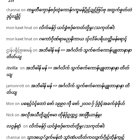
ကမ္မတဳကၠောန်ဗဒှ်တ္ၚဲကောန်ဂကူမန်ပွိုၚ်ဍုၚ်ဇြပ်ဗု ဒးထ္ပက်စၟတ်တဲ
channai
on
ဒုၚ်လျိုၚ်
လိက်မန်ဂှ် ယဝ်ခၞံဗဒှ်ကေတ်တၟိမ္ဂး (သကုတ်ၜါ)
mon kawt hnat
on
ဂကောံဂိုဏ်ရာမညနိကာယ သှ်လိခ်ပရိယတ္တိမန်ရောၚ်
mon kawt hnat
on
အဘိဓါန် မန် => အၚ်္ဂလိက် သွက်စက်ကောန်ပျူတာနာနာ
ဌာန်ပရိုၚ်ဗၠးၜးမန်
on
တိတ်ယျ
itvilla
အဘိဓါန် မန် => အၚ်္ဂလိက် သွက်စက်ကောန်ပျူတာနာနာ တိတ်
on
ယျ
အဘိဓါန် မန် => အၚ်္ဂလိက် သွက်စက်ကောန်ပျူတာနာနာ တိ
jamonrott
on
တ်ယျ
ပရေၚ်ပံၚ်တောဲ ဗော် ၁၉၉၀ ကဵု ဗော် ၂၀၁၀ ဂှ် ဒှ်ဒၟံၚ်အခက်ခုဲဖိုဟ်
Mon
on
အလဵုအသဳတၟိဍုၚ်ဗမာ တိုန်ဒှ်ဥက္ကဌ အာဇြဳယာန်မ္ဂး
Nick
on
လဂ္ဂန်ရာံ
လိက်မန်ဂှ် ယဝ်ခၞံဗဒှ်ကေတ်တၟိမ္ဂး (သကုတ်ၜါ)
on
သၟာဒယှေ်ဒွက်မန်တံ သၞာံဏံပတိတ်ကဝးဒွက်ဂၠိုၚ်တိုန်ကၠုၚ်
channai
on