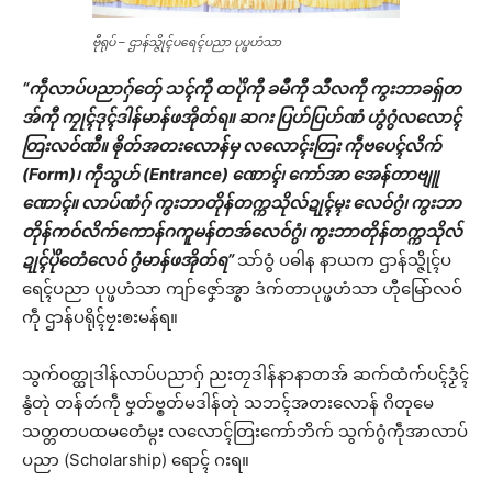
ဗီုရုပ် – ဌာန်သ္ဇိုၚ်ပရေၚ်ပညာ ပုပ္ဖဟံသာ
“ကဵုလာပ်ပညာဂှ်တှ်ေ သၚ်ကီု ထပိုဲကီု ခမဳကီု သဳလကီု ကွးဘာခရှ်တ
အ်ကီု ကၠုၚ်ဒုၚ်ဒါန်မာန်ဖအိုတ်ရ။ ဆဂး ပြဟ်ပြဟ်ဏံ ဟွံဂွံလလောၚ်
တြးလဝ်ဏီ။ ၜိုတ်အတးလောန်မှ လလောၚ်းတြး ကဵုဗပေၚ်လိက်
(Form)၊ ကဵုသွဟ် (Entrance) ဏောၚ်၊ ကော်အာ အေန်တာဗျူ
ဏောၚ်။ လာပ်ဏံဂှ် ကွးဘာတိုန်တက္ကသိုလ်ဍုၚ်မ္ၚး လေဝ်ဂွံ၊ ကွးဘာ
တိုန်ကဝ်လိက်ကောန်ဂကူမန်တအ်လေဝ်ဂွံ၊ ကွးဘာတိုန်တက္ကသိုလ်
ဍုၚ်ပိုဲတေံလေဝ် ဂွံမာန်ဖအိုတ်ရ”
သာ်ဝွံ ပဓါန နာယက ဌာန်သ္ဇိုၚ်ပ
ရေၚ်ပညာ ပုပ္ဖဟံသာ ကျာ်ဇၞော်အ္စာ ဒံက်တာပုပ္ဖဟံသာ ဟီုမြော်လဝ်
ကဵု ဌာန်ပရိုၚ်ဗၠးၜးမန်ရ။
သွက်ဝတ္ထုဒါန်လာပ်ပညာဂှ် ညးတၠဒါန်နာနာတအ် ဆက်ထံက်ပၚ်ဒၟံၚ်
နွံတုဲ တန်တဴကဵု ဗၞတ်ဗ္ၜတ်မဒါန်တုဲ သဘၚ်အတးလောန် ဂိတုမေ
သတ္တတပထမတေံမ္ဂး လလောၚ်တြးကော်ဘိက် သွက်ဂွံကဵုအာလာပ်
ပညာ (Scholarship) ရောၚ် ဂးရ။