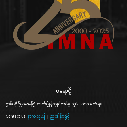
ပရောပိုဲ
ဌာန်ပရိုၚ်ဗၠးၜးမန်ဝွံ စဒက်ပ္တိုန်ကၠုၚ်လဝ်နူ သၞာံ ၂၀၀၀ တေံရ။
Contact us:
နာဲကသုမန်
|
ညးဒါန်ပရိုၚ်