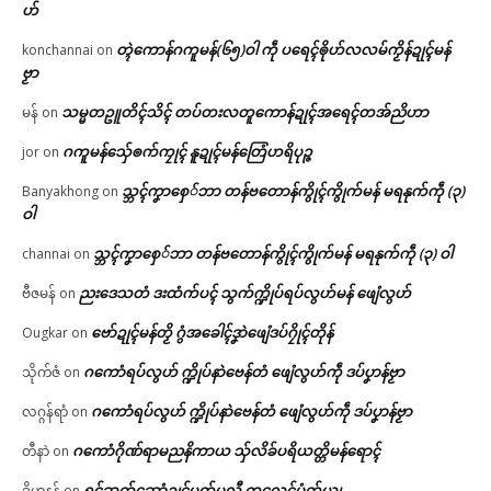
ဟ်
တ္ၚဲကောန်ဂကူမန်(၆၅)ဝါ ကဵု ပရေၚ်ၜိုဟ်လလမ်ကၟိန်ဍုၚ်မန်
konchannai
on
ဗၟာ
သမ္မတဥူတိၚ်သိၚ် တပ်တးလတူကောန်ဍုၚ်အရေၚ်တအ်ညိဟာ
မန်
on
ဂကူမန်​သှ်ေၜက်ကၠုၚ် နူဍုၚ်မန်တြေံဟရိပုဉ္ဇ
jor
on
သ္ဘၚ်ကၞာစှေ်ဘာ တန်ဗတောန်ကွိုၚ်ကွိုက်မန် မရနုက်ကဵု (၃)
Banyakhong
on
ဝါ
သ္ဘၚ်ကၞာစှေ်ဘာ တန်ဗတောန်ကွိုၚ်ကွိုက်မန် မရနုက်ကဵု (၃) ဝါ
channai
on
ညးဒေသတံ ဒးထံက်ပၚ် သွက်က္ဍိုပ်ရပ်လွဟ်မန် ဖျေံလွဟ်
ဗီဇမန်
on
ဗော်ဍုၚ်မန်တၟိ ဂွံအခေါၚ်ဒၞာဲဖျေံဒပ်ဂၠိုၚ်တိုန်
Ougkar
on
ဂကောံရပ်လွဟ် က္ဍိုပ်နာဲဗေန်တံ ဖျေံလွဟ်ကဵု ဒပ်ပၞာန်ဗၟာ
သိုက်ဇံ
on
ဂကောံရပ်လွဟ် က္ဍိုပ်နာဲဗေန်တံ ဖျေံလွဟ်ကဵု ဒပ်ပၞာန်ဗၟာ
လဂ္ဂန်ရာံ
on
ဂကောံဂိုဏ်ရာမညနိကာယ သှ်လိခ်ပရိယတ္တိမန်ရောၚ်
တီနာဲ
on
ရုၚ်ဆက်ဆောံဍုၚ်မတ်မလီု ကလေၚ်ပံက်ယျ
ဒိဟနန်
on