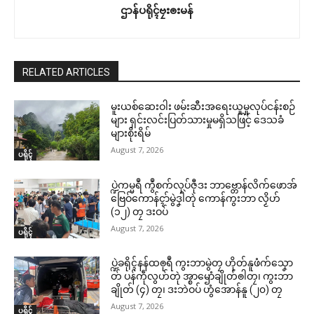
ဌာန်ပရိုၚ်ဗၠးၜးမန်
RELATED ARTICLES
မူးယစ်ဆေးဝါး ဖမ်းဆီးအရေးယူမှုလုပ်ငန်းစဉ်
များ ရှင်းလင်းပြတ်သားမှုမရှိသဖြင့် ဒေသခံ
များစိုးရိမ်
August 7, 2026
ပရိုၚ်
ပ္ဍဲကမ္မရဳ ကွဳစက်လုပ်ဇီုဒး ဘာဗ္တောန်လိက်ဖောအ်
ဗြေဝ်ကောန်ၚာ်မွဲဒၞါဲတုဲ ကောန်ကွးဘာ လၟိဟ်
(၁၂) တၠ ဒးဝပ်
August 7, 2026
ပရိုၚ်
ပ္ဍဲခရိုၚ်နန်ထၜုရဳ ကွးဘာမွဲတၠ ဟိုတ်နူဖံက်သၞော
တ် ပန်ကဵုလွဟ်တုဲ အ္စာၝောံချိုတ်ၜါတၠ၊ ကွးဘာ
ချိုတ် (၄) တၠ၊ ဒးဘဲဝပ် ဟွံအောန်နူ (၂၀) တၠ
August 7, 2026
ပရိုၚ်