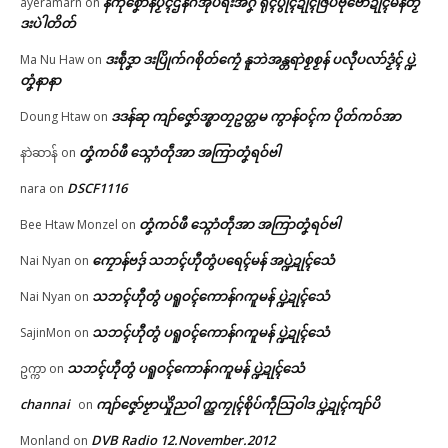
နကဵုစၞောန်ပၟိၚ်ဌန်ဂအုပ်ရးအဂၞဲ ရုၚ်ပွိုၚ်ဍုၚ်ဇြပ်ဗုဗော်ဍုၚ်မန်တၟိ
ayeramarn
on
ဒးပဲါတိတ်
ဒးစဵုဒၞာ ဒးပြိုက်ဂစိုတ်ကၠေံ နူဘဲအန္တရာဲစၟစၟန် ပလီုပလာ်ဒၟံၚ် ပ္ဍဲ
Ma Nu Haw
on
တၞံနာနာ
ဒဒန်ဆု ကျာ်ဇၞော်အ္စာတၠဥတ္တမ ကွာန်ဝၚ်က ပိုတ်ကဝ်အာ
Doung Htaw
on
တၞံကဝ်ဖီ သ္ဂောံတဵုအာ အကြာတၞံရဝ်ဗါ
နာဲဆာန်
on
DSCF1116
nara
on
တၞံကဝ်ဖီ သ္ဂောံတဵုအာ အကြာတၞံရဝ်ဗါ
Bee Htaw Monzel
on
ကၠောန်ဗဒှ် သဘၚ်ဟီုတွံပရေၚ်မန် အပ္ဍဲဍုၚ်သေံ
Nai Nyan
on
သဘၚ်ဟီုတွံ ပရူဝၚ်ကောန်ဂကူမန် ပ္ဍဲဍုၚ်သေံ
Nai Nyan
on
သဘၚ်ဟီုတွံ ပရူဝၚ်ကောန်ဂကူမန် ပ္ဍဲဍုၚ်သေံ
SajinMon
on
သဘၚ်ဟီုတွံ ပရူဝၚ်ကောန်ဂကူမန် ပ္ဍဲဍုၚ်သေံ
ဥက္ကာ
on
channai
ကျာ်ဇၞော်ဗၟာယှိုဲညဝါ က္ညကၠုၚ်စိုပ်ကဵုသြဝါဒ ပ္ဍဲဍုၚ်ကျာ်ပိ
on
DVB Radio 12.November.2012
Monland
on