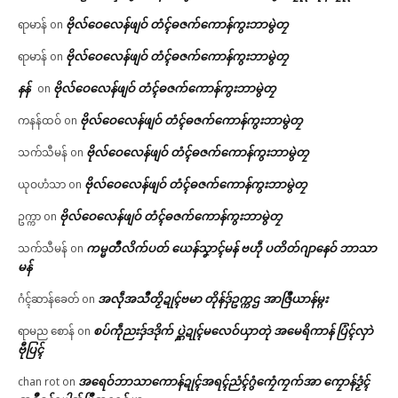
ဗိုလ်ဝေလေန်ဖျဝ် တံၚ်ဓဇက်ကောန်ကွးဘာမွဲတၠ
ရာမာန်
on
ဗိုလ်ဝေလေန်ဖျဝ် တံၚ်ဓဇက်ကောန်ကွးဘာမွဲတၠ
ရာမာန်
on
နန်
ဗိုလ်ဝေလေန်ဖျဝ် တံၚ်ဓဇက်ကောန်ကွးဘာမွဲတၠ
on
ဗိုလ်ဝေလေန်ဖျဝ် တံၚ်ဓဇက်ကောန်ကွးဘာမွဲတၠ
ကနန်ထဝ်
on
ဗိုလ်ဝေလေန်ဖျဝ် တံၚ်ဓဇက်ကောန်ကွးဘာမွဲတၠ
သက်သီမန်
on
ဗိုလ်ဝေလေန်ဖျဝ် တံၚ်ဓဇက်ကောန်ကွးဘာမွဲတၠ
ယုဝဟံသာ
on
ဗိုလ်ဝေလေန်ဖျဝ် တံၚ်ဓဇက်ကောန်ကွးဘာမွဲတၠ
ဥက္ကာ
on
ကမ္မတဳလိက်ပတ် ယေန်သၞာၚ်မန် ဗဟဵု ပတိတ်ဂျာနေဝ် ဘာသာ
သက်သီမန်
on
မန်
အလဵုအသဳတၟိဍုၚ်ဗမာ တိုန်ဒှ်ဥက္ကဌ အာဇြဳယာန်မ္ဂး
ဂံၚ်ဆာန်ခေတ်
on
စပ်ကဵုညးဒှ်ဒဒိုက် ပ္ဋဲဍုၚ်မလေဝ်ယှာတုဲ အမေရိကာန် ပြံၚ်လှာဲ
ရာမည စောန်
on
ဗီုပြၚ်
အရေဝ်ဘာသာကောန်ဍုၚ်အရၚ်ညံၚ်ဂွံကၠေံကၠက်အာ ကၠောန်ဒၟံၚ်
chan rot
on