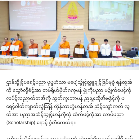
ဌာန်သ္ဇိုၚ်ပရေၚ်ပညာ ပုပ္ဖဟံသာ မဖျေံသ္ဇိုၚ်လ္တူဍုၚ်ဇြပ်ဗုဝွံ ရန်တၟအ်
ကဵု သ္ဂောံလွဳၜံၚ်အာ တမ်ရိုဟ်မၞိဟ်ဂကူမန် မၞုံကဵုပညာ မဍိုက်ပေၚ်ကဵု
လမိၚ်လညာတ်တအ်ကီု သၟတ်ကွးဘာမန် ညးမ္ဒးဆိုအ်ဗဒၟံၚ်ကဵု ပ
ရေၚ်ဝါတ်ကျာတ်လှုဲသြန် တိုန်ဘာဟွံမာန်တအ် ညံၚ်သ္ဂောံကတ် လ္ၚ
တ်အာ ပညာအဆံၚ်သၠုၚ်မာန်ကီုတုဲ ထံက်ပၚ်ကဵုအာ လာပ်ပညာ
(Scholarship) ရောၚ် ဂွံတီကေတ်ရ။
နကဵုဌာန်သ္ဇိုၚ်ပရေၚ်ပညာ ပုပ္ဖဟံသာဝွံ တုဲကၠုၚ်ဂိတုဂျာန်နာဝါရဳ စၟတ်