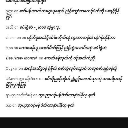
အစဳဇန်ဖေါအ်ဗြဳအရေဝ်ဗၟာ
ဗော်မန် အာတ်သမဂ္ဂယူရောပ် ညံၚ်သ္ဂောံကလေၚ်ပံက်ကဵု ပရေၚ်ပိုန်
ဥက္ကာ
on
ဒြပ်
ပေဲါရုဲမာဲ – ၂၀၁၀ တုဲမ္ဂး (၃)
အသီ
on
ဟိုတ်နူအသိၚ်ပေဲါဗတိုက်တုဲ ကွးဘာတန်တံ ဟွံဂံၚ်တိုန်ဘာ
chanmon
on
ကေအေန်ယူ အာတ်မိက်သြန် ညံၚ်ဟွံပလာပ်ပထုဲ ပေဲါရုဲမာဲ
Mon
on
Bee Htaw Monzel
ကေတ်ခန်လ္ၚတ်ကဵု ၀ၚ်အတိက်ညိ
on
အလဵုအသဳပၞာန် စွံစိုတ် ဗော်ဟွံလုပ်သၞောဝ် လတူဗော်ဍုၚ်မန်တၟိ
Ougkar
on
စပ်ကဵုညးဒှ်ဒဒိုက် ပ္ဋဲဍုၚ်မလေဝ်ယှာတုဲ အမေရိကာန်
USavehugo မန်ဟံသာ
on
ပြံၚ်လှာဲဗီုပြၚ်
တၠပညာဝၚ်မန် ဒံက်တာနာဲပါန်လှ စုတိ
ရာမည သက်သီမန်
on
တၠပညာဝၚ်မန် ဒံက်တာနာဲပါန်လှ စုတိ
ဇဲနာဲ
on