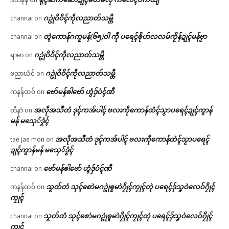
ဂဥုဲဝိဝိၚ်ကဵုလညာတ်သမ္တီ
channai
on
တ္ၚဲကောန်ဂကူမန်(၆၅)ဝါ ကဵု ပရေၚ်ၜိုဟ်လလမ်ကၟိန်ဍုၚ်မန်ဗၟာ
channai
on
ဂဥုဲဝိဝိၚ်ကဵုလညာတ်သမ္တီ
ရာမာ
on
ဂဥုဲဝိဝိၚ်ကဵုလညာတ်သမ္တီ
ဗညာဃံင်
on
ဗော်မန်ၜါဗော် ဟွံဒှ်ပံၚ်ဏီ
ကနန်ထဝ်
on
အလဵုအသဳတံ ဒုၚ်ကအ်ပါၚ် ဗလးကဵုကောန်ထံၚ်သၟာပရေၚ်ဍုၚ်ကွာန်
တီနာဲ
on
မန် မသှေ်ဒၟံၚ်
အလဵုအသဳတံ ဒုၚ်ကအ်ပါၚ် ဗလးကဵုကောန်ထံၚ်သၟာပရေၚ်
tae jae mon
on
ဍုၚ်ကွာန်မန် မသှေ်ဒၟံၚ်
ဗော်မန်ၜါဗော် ဟွံဒှ်ပံၚ်ဏီ
channai
on
သၟတ်တံ သုၚ်စောဲမဂဥုဲၜူမာဲဂၠိုၚ်ကၠုၚ်တုဲ ပရေၚ်ဒှ်သၞဝဲလေဝ်ဂၠိုၚ်
ကနန်ထဝ်
on
ကၠုၚ်
သၟတ်တံ သုၚ်စောဲမဂဥုဲၜူမာဲဂၠိုၚ်ကၠုၚ်တုဲ ပရေၚ်ဒှ်သၞဝဲလေဝ်ဂၠိုၚ်
channai
on
ကၠုၚ်