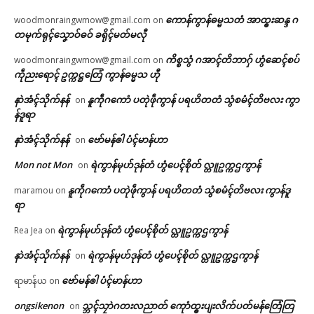
ကောန်ကွာန်ဓမ္မသတံ အာထ္ၜးဆန္ဒ ဂ
woodmonraingwmow@gmail.com
on
တမုက်ရုၚ်သၞောဝ်ဓဝ် ခရိုၚ်မတ်မလီု
ကိစ္စသွံ ဂအာၚ်တိဘာဂှ် ဟွံဆေၚ်စပ်
woodmonraingwmow@gmail.com
on
ကဵုညးရောၚ် ဥက္ကဋ္ဌတြေံ ကွာန်ဓမ္မသ ဟီု
နာဲအံၚ်သိုက်နန်
နူကဵုဂကောံ ပတုဲဖဵုကွာန် ပရဟိတတံ သွံစမံၚ်တိဗလး ကွာ
on
န်ဒူရာ
နာဲအံၚ်သိုက်နန်
ဗော်မန်ၜါ ပံၚ်မာန်ဟာ
on
Mon not Mon
ရဲကွာန်မုဟ်ဒုန်တံ ဟွံပေၚ်စိုတ် လ္တူဥက္ကဌကွာန်
on
နူကဵုဂကောံ ပတုဲဖဵုကွာန် ပရဟိတတံ သွံစမံၚ်တိဗလး ကွာန်ဒူ
maramou
on
ရာ
ရဲကွာန်မုဟ်ဒုန်တံ ဟွံပေၚ်စိုတ် လ္တူဥက္ကဌကွာန်
Rea Jea
on
နာဲအံၚ်သိုက်နန်
ရဲကွာန်မုဟ်ဒုန်တံ ဟွံပေၚ်စိုတ် လ္တူဥက္ကဌကွာန်
on
ဗော်မန်ၜါ ပံၚ်မာန်ဟာ
ရာမာန်ယ
on
ongsikenon
သ္ဘၚ်သၠာဲဂတးလညာတ် ကေုာံထ္ၜးပျးလိက်ပတ်မန်တြေံတြ
on