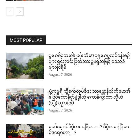
MOST POPULAR
မူးယစ်ဆေးဝါး ဖမ်းဆီးအရေးယူမှုလုပ်ငန်းစဉ်
များ ရှင်းလင်းပြတ်သားမှုမရှိသဖြင့် ဒေသခံ
များစိုးရိမ်
August 7, 2026
ပ္ဍဲကမ္မရဳ ကွဳစက်လုပ်ဇီုဒး ဘာဗ္တောန်လိက်ဖောအ်
ဗြေဝ်ကောန်ၚာ်မွဲဒၞါဲတုဲ ကောန်ကွးဘာ လၟိဟ်
(၁၂) တၠ ဒးဝပ်
August 7, 2026
ဖေဝ်ဒရေဝ်ဒဳမဵုကရေဇြဳဟာ … ? ဒဳမဵုကရေဇြဳဖေ
ဝ်ဒရေဝ်ဟာ … ?