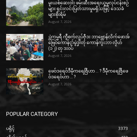
မူးယစ်ဆေးဝါး ဖမ်းဆီးအရေးယူမှုလုပ်ငန်းစဉ်
များ ရှင်းလင်းပြတ်သားမှုမရှိသဖြင့် ဒေသခံ
များစိုးရိမ်
August 7, 2026
ပ္ဍဲကမ္မရဳ ကွဳစက်လုပ်ဇီုဒး ဘာဗ္တောန်လိက်ဖောအ်
ဗြေဝ်ကောန်ၚာ်မွဲဒၞါဲတုဲ ကောန်ကွးဘာ လၟိဟ်
(၁၂) တၠ ဒးဝပ်
August 7, 2026
ဖေဝ်ဒရေဝ်ဒဳမဵုကရေဇြဳဟာ … ? ဒဳမဵုကရေဇြဳဖေ
ဝ်ဒရေဝ်ဟာ … ?
August 7, 2026
POPULAR CATEGORY
ပရိုၚ်
3373