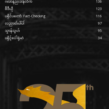
ဂလာန်ညးဒါန်လိက်
136
ဗဳဒဳယဵု
123
ပရိုင်ပတောံ: Fact-Checking
116
လညာတ်ပါ်ပါဲ
97
သၟာန်သွဟ်
95
ပရိုၚ်ပေဲါရုဲမာဲ
34