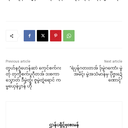
Previous article
Next article
တၞဟ်နဂွံဟေန်ဆာဲ ကၠေင်စက်ဂး
“ရဲပၠန်ဂတးတအ် ဒှ်မွဲဂကောံ၊ မွဲ
တုဲ တၠကွဳစက်ပူဂဵုတအ် ဒးစကာ
အမိၚ်၊ မွဲအသံမာန်မှ ပိုဲဇၞးဍေံ
သၞောတ် ဒဳမွဲတ္ရဲ၊ ဇူမွဲတ္ရဲရောင် က
ဏောၚ်”
မ္မယှေန်ပၞာန် ဟီု
ဌာန်ပရိုၚ်ဗၠးၜးမန်