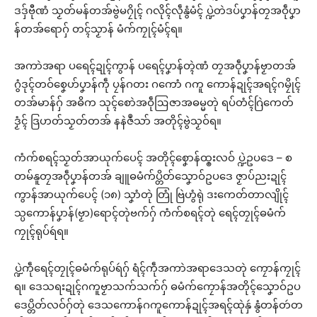
ဒဒှ်ဗီုဏံ သၟတ်မန်တအ်ဗွဲမဂၠိုၚ် ဂလိုၚ်လဵုနွံမံၚ် ပ္ဍဲတဲဒပ်ပၞာန်တၠအဝဵုပၞာ
န်တအ်ရောဂှ် တၚ်သၟာန် မံက်ကၠုၚ်မံၚ်ရ။
အကာဲအရာ ပရေၚ်ဍုၚ်ကွာန် ပရေၚ်ပၞာန်တ္ၚဲဏံ တၠအဝဵုပၞာန်ဗၟာတအ်
ဂွံဒုၚ်တဝ်စၞေဟ်ပၞာန်ကဵု ပၠန်ဂတး ဂကောံ ဂကူ ကောန်ဍုၚ်အရၚ်ဂမၠိုၚ်
တအ်မာန်ဂှ် အဓိက သုၚ်စောဲအဝဵုဩဇာအဓမ္မတုဲ ရပ်တံၚ်ဂြဲကေတ်
ဒၟံၚ် ဒြဟတ်သၟတ်တအ် နနဲဇဳသာ် အတိုၚ်ဗွဲသၟဝ်ရ။
ကံက်စရၚ်သၟတ်အာယုက်ပေၚ် အတိုၚ်စၞောန်ထ္ၜးလဝ် ပ္ဍဲဥပဒေ – စ
တမ်နူတၠအဝဵုပၞာန်တအ် ချူဓမံက်ပ္တိတ်သၞောဝ်ဥပဒေ ဇၟာပ်ညးဍုၚ်
ကွာန်အာယုက်ပေၚ် (၁၈) သၞာံတုဲ တြုံ ဗြဲဟွံရုဲ ဒးကေတ်တာလျိုၚ်
သ္ပကောန်ပၞာန်(ဗၟာ)ရောၚ်တုဲဗက်ဂှ် ကံက်စရၚ်တုဲ ရေၚ်တၠုၚ်ဓမံက်
ကၠုၚ်ရုပ်ရဴရ။
ပ္ဍဲကဵုရေၚ်တၠုၚ်ဓမံက်ရုပ်ရဴဂှ် ရံၚ်ကဵုအကာဲအရာဒေသတုဲ ကၠောန်ကၠုၚ်
ရ။ ဒေသရးဍုၚ်ဂကူဗၟာသက်သက်ဂှ် ဓမံက်ကၠောန်အတိုၚ်သၞောဝ်ဥပ
ဒေပ္တိတ်လဝ်ဂှ်တုဲ ဒေသကောန်ဂကူကောန်ဍုၚ်အရၚ်ထုဲနှဴ နွံတန်တဴတ