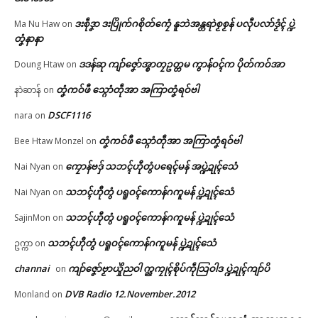
ဒးစဵုဒၞာ ဒးပြိုက်ဂစိုတ်ကၠေံ နူဘဲအန္တရာဲစၟစၟန် ပလီုပလာ်ဒၟံၚ် ပ္ဍဲ
Ma Nu Haw
on
တၞံနာနာ
ဒဒန်ဆု ကျာ်ဇၞော်အ္စာတၠဥတ္တမ ကွာန်ဝၚ်က ပိုတ်ကဝ်အာ
Doung Htaw
on
တၞံကဝ်ဖီ သ္ဂောံတဵုအာ အကြာတၞံရဝ်ဗါ
နာဲဆာန်
on
DSCF1116
nara
on
တၞံကဝ်ဖီ သ္ဂောံတဵုအာ အကြာတၞံရဝ်ဗါ
Bee Htaw Monzel
on
ကၠောန်ဗဒှ် သဘၚ်ဟီုတွံပရေၚ်မန် အပ္ဍဲဍုၚ်သေံ
Nai Nyan
on
သဘၚ်ဟီုတွံ ပရူဝၚ်ကောန်ဂကူမန် ပ္ဍဲဍုၚ်သေံ
Nai Nyan
on
သဘၚ်ဟီုတွံ ပရူဝၚ်ကောန်ဂကူမန် ပ္ဍဲဍုၚ်သေံ
SajinMon
on
သဘၚ်ဟီုတွံ ပရူဝၚ်ကောန်ဂကူမန် ပ္ဍဲဍုၚ်သေံ
ဥက္ကာ
on
channai
ကျာ်ဇၞော်ဗၟာယှိုဲညဝါ က္ညကၠုၚ်စိုပ်ကဵုသြဝါဒ ပ္ဍဲဍုၚ်ကျာ်ပိ
on
DVB Radio 12.November.2012
Monland
on