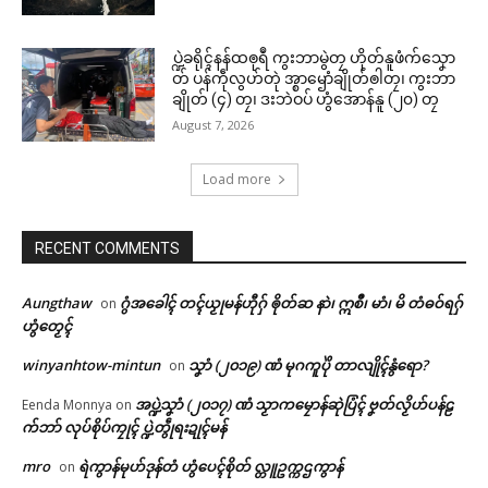
June 12, 2026
In "လိက်ပရေၚ်"
In "ပရိုၚ်"
ဗွဳဒဳယဵု
ပ္ဍဲခရိုၚ်နန်ထၜုရဳ ကွးဘာမွဲတၠ ဟိုတ်နူဖံက်သၞော
တ် ပန်ကဵုလွဟ်တုဲ အ္စာၝောံချိုတ်ၜါတၠ၊ ကွးဘာ
ချိုတ် (၄) တၠ၊ ဒးဘဲဝပ် ဟွံအောန်နူ (၂၀) တၠ
ကေတ်အဆက်
August 7, 2026
Load more
မန်ပ္ဍဲ မန်မ္ၚး သ္ဒးဒှ်မွဲမှပ် မွဲကသပ်
© ဌာန်ပရိုၚ်ဗၠးၜးမန်
ရောၚ်
May 21, 2026
RECENT COMMENTS
In "လိက်ပရေၚ်"
Aungthaw
ဂွံအခေါၚ် တၚ်ယၟုမန်ဟီုဂှ် ၜိုတ်ဆ နာဲ၊ ဣစဳ၊ မာံ၊ မိ တံဓဝ်ရဂှ်
on
ဟွံတၟေၚ်
winyanhtow-mintun
သၞာံ (၂၀၁၉) ဏံ မုဂကူပိုဲ တာလျိုၚ်နွံရော?
on
အပ္ဍဲသၞာံ (၂၀၁၇) ဏံ သၟာကမၠောန်ဆုဲပြံၚ် ဗၞတ်လၟိဟ်ပန်ဠ
Eenda Monnya
on
က်ဘာ် လုပ်စိုပ်ကၠုၚ် ပ္ဍဲတွဵုရးဍုၚ်မန်
mro
ရဲကွာန်မုဟ်ဒုန်တံ ဟွံပေၚ်စိုတ် လ္တူဥက္ကဌကွာန်
on