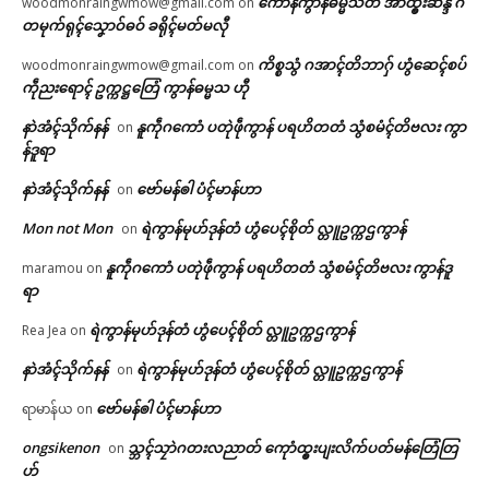
ကောန်ကွာန်ဓမ္မသတံ အာထ္ၜးဆန္ဒ ဂ
woodmonraingwmow@gmail.com
on
တမုက်ရုၚ်သၞောဝ်ဓဝ် ခရိုၚ်မတ်မလီု
ကိစ္စသွံ ဂအာၚ်တိဘာဂှ် ဟွံဆေၚ်စပ်
woodmonraingwmow@gmail.com
on
ကဵုညးရောၚ် ဥက္ကဋ္ဌတြေံ ကွာန်ဓမ္မသ ဟီု
နာဲအံၚ်သိုက်နန်
နူကဵုဂကောံ ပတုဲဖဵုကွာန် ပရဟိတတံ သွံစမံၚ်တိဗလး ကွာ
on
န်ဒူရာ
နာဲအံၚ်သိုက်နန်
ဗော်မန်ၜါ ပံၚ်မာန်ဟာ
on
Mon not Mon
ရဲကွာန်မုဟ်ဒုန်တံ ဟွံပေၚ်စိုတ် လ္တူဥက္ကဌကွာန်
on
နူကဵုဂကောံ ပတုဲဖဵုကွာန် ပရဟိတတံ သွံစမံၚ်တိဗလး ကွာန်ဒူ
maramou
on
ရာ
ရဲကွာန်မုဟ်ဒုန်တံ ဟွံပေၚ်စိုတ် လ္တူဥက္ကဌကွာန်
Rea Jea
on
နာဲအံၚ်သိုက်နန်
ရဲကွာန်မုဟ်ဒုန်တံ ဟွံပေၚ်စိုတ် လ္တူဥက္ကဌကွာန်
on
ဗော်မန်ၜါ ပံၚ်မာန်ဟာ
ရာမာန်ယ
on
ongsikenon
သ္ဘၚ်သၠာဲဂတးလညာတ် ကေုာံထ္ၜးပျးလိက်ပတ်မန်တြေံတြ
on
ဟ်