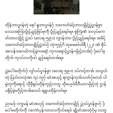
တိုန်ဘာပၞာန်တုဲ စှေ်နူဘာပၞာန်ဂှ် ဒးကေတ်မံၚ်တာလျိုၚ်ပ္ဍဲပၞာန်ဗၟာ
ဒေသအကြာပွိုၚ်ဍုၚ်ဇြပ်ဗုကဵု ပွိုၚ်ဍုၚ်ရေဝ်ရ။ ဗွဲကြဴဏံ ဒးလုပ်ကေ
တ်တာလျိုၚ် ပ္ဍဲဒပ် (ခလရ-၅၉၁) ကွာန်ဘာ၊ ပွိုၚ်ဍုၚ်ရေဝ်ရ။ အခိၚ်
ဒးကေတ်မံၚ်တာလျိုၚ်ပ္ဍဲဒပ်ဂှ် တုဲကၠုၚ်ဂိ တုဖေဖဝ်ဝါရဳ (၂၂) ဏံ စိုပ်
အလန်ဒးဂေတ်ကၚ်မွဲကရောံ ကုကရောၚ်ပၞာန်ဂမၠိုၚ်တအ်ဂှ် ဒှ်ပေဲါဗ္
တိုက် ကုဒပ်လကိုဟ် ဍုၚ်ရေဝ်တအ်ရ။
ပ္ဍဲပေဲါဗတိုက်ဂှ် လ္ပာ်ဒပ်ပၞာန်ဗၟာ (ခလရ-၅၉၁) ဒပ်ကၚ်တအ် ဒးလွဟ်
တုဲ ပြဟ်လလုဲအာ (၄) တၠဂှ် မာံအဟုၚ် ရဲကွာန်ကၠအ်သတ်ဂှ်လေဝ် ပါ
မွဲတၠကီုရောၚ် သီုဗီုရုပ်တိုန်ကၠုၚ်လတူ သဵုယှေဝ်မဳဒဳယာဂမၠိုၚ်တုဲ ဌာန်
ပရိုၚ်ဗွဲမဂၠိုၚ်တအ်လေဝ် ချူပတိုန်လဝ်ရ။
ညးမဒှ် ဂကူမန် မာံအဟုၚ် ဒးကေတ်မံၚ်တာလျိုၚ် ပ္ဍဲဒပ်ပၞာန်ဗၟာဂှ် ဒှ်
ပေဲါဗတိုက်ကဵု ဂကောံပၠန်ဂတးလကိုဟ်ရေဝ် ချိုတ်အာတုဲဂှ်မှ လတူ