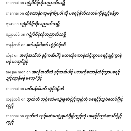
ဂဥုဲဝိဝိၚ်ကဵုလညာတ်သမ္တီ
channai
on
တ္ၚဲကောန်ဂကူမန်(၆၅)ဝါ ကဵု ပရေၚ်ၜိုဟ်လလမ်ကၟိန်ဍုၚ်မန်ဗၟာ
channai
on
ဂဥုဲဝိဝိၚ်ကဵုလညာတ်သမ္တီ
ရာမာ
on
ဂဥုဲဝိဝိၚ်ကဵုလညာတ်သမ္တီ
ဗညာဃံင်
on
ဗော်မန်ၜါဗော် ဟွံဒှ်ပံၚ်ဏီ
ကနန်ထဝ်
on
အလဵုအသဳတံ ဒုၚ်ကအ်ပါၚ် ဗလးကဵုကောန်ထံၚ်သၟာပရေၚ်ဍုၚ်ကွာန်
တီနာဲ
on
မန် မသှေ်ဒၟံၚ်
အလဵုအသဳတံ ဒုၚ်ကအ်ပါၚ် ဗလးကဵုကောန်ထံၚ်သၟာပရေၚ်
tae jae mon
on
ဍုၚ်ကွာန်မန် မသှေ်ဒၟံၚ်
ဗော်မန်ၜါဗော် ဟွံဒှ်ပံၚ်ဏီ
channai
on
သၟတ်တံ သုၚ်စောဲမဂဥုဲၜူမာဲဂၠိုၚ်ကၠုၚ်တုဲ ပရေၚ်ဒှ်သၞဝဲလေဝ်ဂၠိုၚ်
ကနန်ထဝ်
on
ကၠုၚ်
သၟတ်တံ သုၚ်စောဲမဂဥုဲၜူမာဲဂၠိုၚ်ကၠုၚ်တုဲ ပရေၚ်ဒှ်သၞဝဲလေဝ်ဂၠိုၚ်
channai
on
ကၠုၚ်