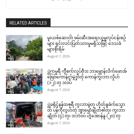
RELATED ARTICLES
မူးယစ်ဆေးဝါး ဖမ်းဆီးအရေးယူမှုလုပ်ငန်းစဉ်
များ ရှင်းလင်းပြတ်သားမှုမရှိသဖြင့် ဒေသခံ
များစိုးရိမ်
August 7, 2026
ပရိုၚ်
ပ္ဍဲကမ္မရဳ ကွဳစက်လုပ်ဇီုဒး ဘာဗ္တောန်လိက်ဖောအ်
ဗြေဝ်ကောန်ၚာ်မွဲဒၞါဲတုဲ ကောန်ကွးဘာ လၟိဟ်
(၁၂) တၠ ဒးဝပ်
August 7, 2026
ပရိုၚ်
ပ္ဍဲခရိုၚ်နန်ထၜုရဳ ကွးဘာမွဲတၠ ဟိုတ်နူဖံက်သၞော
တ် ပန်ကဵုလွဟ်တုဲ အ္စာၝောံချိုတ်ၜါတၠ၊ ကွးဘာ
ချိုတ် (၄) တၠ၊ ဒးဘဲဝပ် ဟွံအောန်နူ (၂၀) တၠ
August 7, 2026
ပရိုၚ်