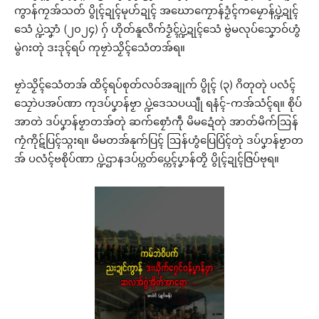
ကွာန်ကၠအ်သတ် ပွိုၚ်ဍုၚ်မုဟ်ဍုၚ် အဃောကၠောန်ဒၟံၚ်ကမၠောန်ပ္ဍဲဍုၚ်
သေံ ပ္ဍဲသၞာံ (၂၀၂၄) ဂှ် ဟိုတ်နူလိက်ဒၟံၚ်ပ္ဍဲဍုၚ်သေံ ဗွဲမလုပ်သၞောဝ်ဟွံ
မွဲဂးတုဲ ဒးဒုၚ်ရပ် ကုဗၠာဲသၟိၚ်သေံတအ်ရ။
ဗၠာဲသၟိၚ်သေံတအ် ထိၚ်ရပ်စုတ်လဝ်အချုက် ပွိုၚ် (၃) ဂိတုတုဲ ပလံၚ်
သၠောဲပအပ်ဏာ ကုဒပ်ပၞာန်ဗၟာ ပ္ဍဲဒေသပယျဵု ရနံၚ်-ကအ်သံၚ်ရ။ စိုပ်
အာတဲ ဒပ်ပၞာန်ဗၟာတအ်တုဲ ဆက်စၠောံကဵု မိမဍေံတုဲ အာတ်မိက်ဩန်
ကၠံကိုဋ်ပြၚ်သ္ဂးရ။ မိမတအ်နုက်ပြၚ် ဩန်ဟွံပြေပြံၚ်တုဲ ဒပ်ပၞာန်ဗၟာတ
အ် ပလံၚ်ဗစိုပ်ဏာ ပ္ဍဲဌာနဒပ်ပ္ကတ်ပ္ကေၚ်ပၞာန်တၟိ ပွိုၚ်ဍုၚ်ဇြပ်ဗုရ။