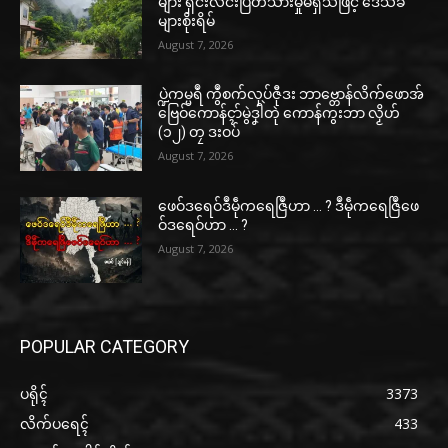
များ ရှင်းလင်းပြတ်သားမှုမရှိသဖြင့် ဒေသခံ
များစိုးရိမ်
August 7, 2026
ပ္ဍဲကမ္မရဳ ကွဳစက်လုပ်ဇီုဒး ဘာဗ္တောန်လိက်ဖောအ်
ဗြေဝ်ကောန်ၚာ်မွဲဒၞါဲတုဲ ကောန်ကွးဘာ လၟိဟ်
(၁၂) တၠ ဒးဝပ်
August 7, 2026
ဖေဝ်ဒရေဝ်ဒဳမဵုကရေဇြဳဟာ … ? ဒဳမဵုကရေဇြဳဖေ
ဝ်ဒရေဝ်ဟာ … ?
August 7, 2026
POPULAR CATEGORY
ပရိုၚ်
3373
လိက်ပရေၚ်
433