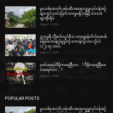
မူးယစ်ဆေးဝါး ဖမ်းဆီးအရေးယူမှုလုပ်ငန်းစဉ်
များ ရှင်းလင်းပြတ်သားမှုမရှိသဖြင့် ဒေသခံ
များစိုးရိမ်
August 7, 2026
ပ္ဍဲကမ္မရဳ ကွဳစက်လုပ်ဇီုဒး ဘာဗ္တောန်လိက်ဖောအ်
ဗြေဝ်ကောန်ၚာ်မွဲဒၞါဲတုဲ ကောန်ကွးဘာ လၟိဟ်
(၁၂) တၠ ဒးဝပ်
August 7, 2026
ဖေဝ်ဒရေဝ်ဒဳမဵုကရေဇြဳဟာ … ? ဒဳမဵုကရေဇြဳဖေ
ဝ်ဒရေဝ်ဟာ … ?
August 7, 2026
POPULAR POSTS
မူးယစ်ဆေးဝါး ဖမ်းဆီးအရေးယူမှုလုပ်ငန်းစဉ်