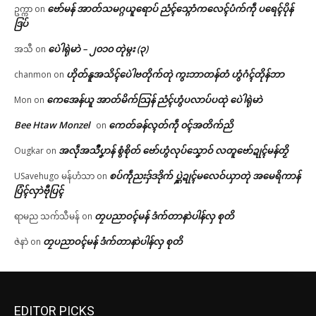
ဗော်မန် အာတ်သမဂ္ဂယူရောပ် ညံၚ်သ္ဂောံကလေၚ်ပံက်ကဵု ပရေၚ်ပိုန်
ဥက္ကာ
on
ဒြပ်
ပေဲါရုဲမာဲ – ၂၀၁၀ တုဲမ္ဂး (၃)
အသီ
on
ဟိုတ်နူအသိၚ်ပေဲါဗတိုက်တုဲ ကွးဘာတန်တံ ဟွံဂံၚ်တိုန်ဘာ
chanmon
on
ကေအေန်ယူ အာတ်မိက်သြန် ညံၚ်ဟွံပလာပ်ပထုဲ ပေဲါရုဲမာဲ
Mon
on
Bee Htaw Monzel
ကေတ်ခန်လ္ၚတ်ကဵု ၀ၚ်အတိက်ညိ
on
အလဵုအသဳပၞာန် စွံစိုတ် ဗော်ဟွံလုပ်သၞောဝ် လတူဗော်ဍုၚ်မန်တၟိ
Ougkar
on
စပ်ကဵုညးဒှ်ဒဒိုက် ပ္ဋဲဍုၚ်မလေဝ်ယှာတုဲ အမေရိကာန်
USavehugo မန်ဟံသာ
on
ပြံၚ်လှာဲဗီုပြၚ်
တၠပညာဝၚ်မန် ဒံက်တာနာဲပါန်လှ စုတိ
ရာမည သက်သီမန်
on
တၠပညာဝၚ်မန် ဒံက်တာနာဲပါန်လှ စုတိ
ဇဲနာဲ
on
EDITOR PICKS