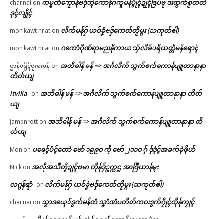
ကမ္မတဳကၠောန်ဗဒှ်တ္ၚဲကောန်ဂကူမန်ပွိုၚ်ဍုၚ်ဇြပ်ဗု ဒးထ္ပက်စၟတ်တဲ
channai
on
ဒုၚ်လျိုၚ်
လိက်မန်ဂှ် ယဝ်ခၞံဗဒှ်ကေတ်တၟိမ္ဂး (သကုတ်ၜါ)
mon kawt hnat
on
ဂကောံဂိုဏ်ရာမညနိကာယ သှ်လိခ်ပရိယတ္တိမန်ရောၚ်
mon kawt hnat
on
အဘိဓါန် မန် => အၚ်္ဂလိက် သွက်စက်ကောန်ပျူတာနာနာ
ဌာန်ပရိုၚ်ဗၠးၜးမန်
on
တိတ်ယျ
itvilla
အဘိဓါန် မန် => အၚ်္ဂလိက် သွက်စက်ကောန်ပျူတာနာနာ တိတ်
on
ယျ
အဘိဓါန် မန် => အၚ်္ဂလိက် သွက်စက်ကောန်ပျူတာနာနာ တိ
jamonrott
on
တ်ယျ
ပရေၚ်ပံၚ်တောဲ ဗော် ၁၉၉၀ ကဵု ဗော် ၂၀၁၀ ဂှ် ဒှ်ဒၟံၚ်အခက်ခုဲဖိုဟ်
Mon
on
အလဵုအသဳတၟိဍုၚ်ဗမာ တိုန်ဒှ်ဥက္ကဌ အာဇြဳယာန်မ္ဂး
Nick
on
လဂ္ဂန်ရာံ
လိက်မန်ဂှ် ယဝ်ခၞံဗဒှ်ကေတ်တၟိမ္ဂး (သကုတ်ၜါ)
on
သၟာဒယှေ်ဒွက်မန်တံ သၞာံဏံပတိတ်ကဝးဒွက်ဂၠိုၚ်တိုန်ကၠုၚ်
channai
on