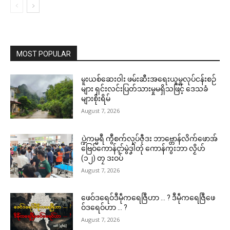
MOST POPULAR
မူးယစ်ဆေးဝါး ဖမ်းဆီးအရေးယူမှုလုပ်ငန်းစဉ်
များ ရှင်းလင်းပြတ်သားမှုမရှိသဖြင့် ဒေသခံ
များစိုးရိမ်
August 7, 2026
ဌာန်ပရိုၚ်ဗၠးၜးမန်
ပ္ဍဲကမ္မရဳ ကွဳစက်လုပ်ဇီုဒး ဘာဗ္တောန်လိက်ဖောအ်
Related
ရုဲစှ်
ဗြေဝ်ကောန်ၚာ်မွဲဒၞါဲတုဲ ကောန်ကွးဘာ လၟိဟ်
(၁၂) တၠ ဒးဝပ်
August 7, 2026
ပရိုၚ်လက္ကရဴအိုတ်
ဖေဝ်ဒရေဝ်ဒဳမဵုကရေဇြဳဟာ … ? ဒဳမဵုကရေဇြဳဖေ
🏛 လညာတ်ပါ်ပဲါ
ဝ်ဒရေဝ်ဟာ … ?
မန် ဒးလုပ်ကေတ်တာလျိုၚ် ယိုက်
စာၚ်ပ္ဍဲခရိုၚ်
August 7, 2026
ဂၠေၚ်ပၞာန်မန်ဂှ် ဇြိုၚ်မံၚ်စိုတ်ဟာ …
April 20, 2026
ညးဒါန်လိက်