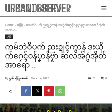
URBANOBSERVER
Home
ပရိုၚ်
ကမ်ဘဲဝိပက် ညးဍုၚ်ကွာန် ဒးယိုက်ဂၠေၚ်ဝန်ပၞာန်ဗၟာ ဆလအ်ဂွံအိုတ်
အာရော ...
ပရိုၚ်
ကမ်ဘဲဝိပက် ညးဍုၚ်ကွာန် ဒးယို
က်ဂၠေၚ်ဝန်ပၞာန်ဗၟာ ဆလအ်ဂွံအိုတ်
အာရော …
By
ဌာန်ပရိုၚ်ဗၠးၜးမန်
March 4, 2026
63
0