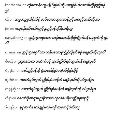
တ္ၚဲကောန်ဂကူမန်(၆၅)ဝါ ကဵု ပရေၚ်ၜိုဟ်လလမ်ကၟိန်ဍုၚ်မန်
konchannai
on
ဗၟာ
သမ္မတဥူတိၚ်သိၚ် တပ်တးလတူကောန်ဍုၚ်အရေၚ်တအ်ညိဟာ
မန်
on
ဂကူမန်​သှ်ေၜက်ကၠုၚ် နူဍုၚ်မန်တြေံဟရိပုဉ္ဇ
jor
on
သ္ဘၚ်ကၞာစှေ်ဘာ တန်ဗတောန်ကွိုၚ်ကွိုက်မန် မရနုက်ကဵု (၃)
Banyakhong
on
ဝါ
သ္ဘၚ်ကၞာစှေ်ဘာ တန်ဗတောန်ကွိုၚ်ကွိုက်မန် မရနုက်ကဵု (၃) ဝါ
channai
on
ညးဒေသတံ ဒးထံက်ပၚ် သွက်က္ဍိုပ်ရပ်လွဟ်မန် ဖျေံလွဟ်
ဗီဇမန်
on
ဗော်ဍုၚ်မန်တၟိ ဂွံအခေါၚ်ဒၞာဲဖျေံဒပ်ဂၠိုၚ်တိုန်
Ougkar
on
ဂကောံရပ်လွဟ် က္ဍိုပ်နာဲဗေန်တံ ဖျေံလွဟ်ကဵု ဒပ်ပၞာန်ဗၟာ
သိုက်ဇံ
on
ဂကောံရပ်လွဟ် က္ဍိုပ်နာဲဗေန်တံ ဖျေံလွဟ်ကဵု ဒပ်ပၞာန်ဗၟာ
လဂ္ဂန်ရာံ
on
ဂကောံဂိုဏ်ရာမညနိကာယ သှ်လိခ်ပရိယတ္တိမန်ရောၚ်
တီနာဲ
on
ရုၚ်ဆက်ဆောံဍုၚ်မတ်မလီု ကလေၚ်ပံက်ယျ
ဒိဟနန်
on