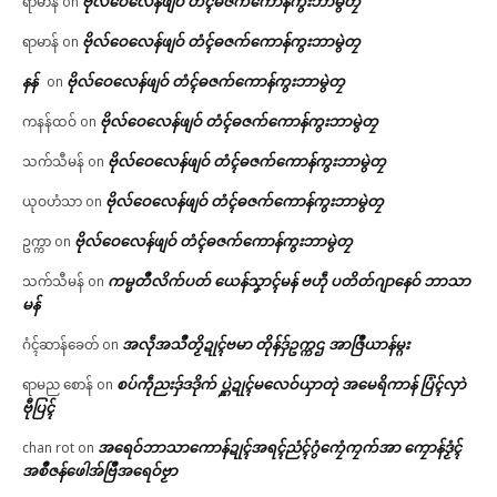
ဗိုလ်ဝေလေန်ဖျဝ် တံၚ်ဓဇက်ကောန်ကွးဘာမွဲတၠ
ရာမာန်
on
ဗိုလ်ဝေလေန်ဖျဝ် တံၚ်ဓဇက်ကောန်ကွးဘာမွဲတၠ
ရာမာန်
on
နန်
ဗိုလ်ဝေလေန်ဖျဝ် တံၚ်ဓဇက်ကောန်ကွးဘာမွဲတၠ
on
ဗိုလ်ဝေလေန်ဖျဝ် တံၚ်ဓဇက်ကောန်ကွးဘာမွဲတၠ
ကနန်ထဝ်
on
ဗိုလ်ဝေလေန်ဖျဝ် တံၚ်ဓဇက်ကောန်ကွးဘာမွဲတၠ
သက်သီမန်
on
ဗိုလ်ဝေလေန်ဖျဝ် တံၚ်ဓဇက်ကောန်ကွးဘာမွဲတၠ
ယုဝဟံသာ
on
ဗိုလ်ဝေလေန်ဖျဝ် တံၚ်ဓဇက်ကောန်ကွးဘာမွဲတၠ
ဥက္ကာ
on
ကမ္မတဳလိက်ပတ် ယေန်သၞာၚ်မန် ဗဟဵု ပတိတ်ဂျာနေဝ် ဘာသာ
သက်သီမန်
on
မန်
အလဵုအသဳတၟိဍုၚ်ဗမာ တိုန်ဒှ်ဥက္ကဌ အာဇြဳယာန်မ္ဂး
ဂံၚ်ဆာန်ခေတ်
on
စပ်ကဵုညးဒှ်ဒဒိုက် ပ္ဋဲဍုၚ်မလေဝ်ယှာတုဲ အမေရိကာန် ပြံၚ်လှာဲ
ရာမည စောန်
on
ဗီုပြၚ်
အရေဝ်ဘာသာကောန်ဍုၚ်အရၚ်ညံၚ်ဂွံကၠေံကၠက်အာ ကၠောန်ဒၟံၚ်
chan rot
on
အစဳဇန်ဖေါအ်ဗြဳအရေဝ်ဗၟာ