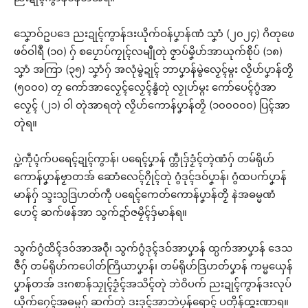
သၞောဝ်ဥပဒေ ညးဍုၚ်ကွာန်ဒးယိုက်ဝန်ပၞာန်ဏံ သၞာံ (၂၀၂၄) ဂိတုဖေ
ဖဝ်ဝါရဳ (၁၀) ဂှ် စပၠောပ်ကၠုၚ်လမျီုတုဲ ဇၟာပ်မၞိဟ်အာယုက်စိုပ် (၁၈)
သၞာံ အကြာ (၃၅) သၞာံဂှ် အလုံမွဲဍုၚ် ဘာပၞာန်မွဲလၟေၚ်မ္ဂး လၟိဟ်ပၞာန်တၟိ
(၅၀၀၀) တၠ ကော်အာလၟေၚ်လၟေၚ်နွံတုဲ လၟုဟ်မ္ဂး ကော်ပေၚ်ဂွံအာ
လၟေၚ် (၂၁) ဝါ တုဲအာရတုဲ လၟိဟ်ကောန်ပၞာန်တၟိ (၁၀၀၀၀၀) ပြၚ်အာ
တုဲရ။
ပ္ဍဲကဵုပ္ၚံက်ပရေၚ်ဍုၚ်ကွာန်၊ ပရေၚ်ပၞာန် က္တဵုဒှ်ဒၟံၚ်တ္ၚဲဏံဂှ် တမ်ရိုဟ်
ကောန်ပၞာန်ဗၟာတအ် ဆောံလေၚ်ဂၠိုၚ်တုဲ ဂွံဒုၚ်ဒဝ်ပၞာန်၊ ဂွံထပက်ပၞာန်
မာန်ဂှ် သ္ဒးသ္ပဒြဟတ်ကဵု ပရေၚ်ကေတ်ကောန်ပၞာန်တၟိ နဲအဓမ္မဏံ
ဟေၚ် ဆက်ဖန်အာ သွက်ဍာ်ဇမၠိၚ်ဒှ်မာန်ရ။
သွက်ဂွံထိၚ်ဒဝ်အာအဝဵု၊ သွက်ဂွံဒုၚ်ဒဝ်အာပၞာန် ထ္ပက်အာပၞာန် ဒေသ
ဇဳဂှ် တမ်ရိုဟ်ကပေါတ်ကြိယာပၞာန်၊ တမ်ရိုဟ်ဒြဟတ်ပၞာန် ကမ္မယှေန်
ပၞာန်တအ် ဒးဂစာန်သၠုၚ်ဒၟံၚ်အသိၚ်တုဲ ဘဲဝိပက် ညးဍုၚ်ကွာန်ဒးလုပ်
ယိုက်ဂၠေၚ်အဓမ္မဂှ် ဆက်တုဲ ဒးဒုၚ်အာဘဲပၠန်ရောၚ် ပတိုန်ထ္ၜးဏာရ။