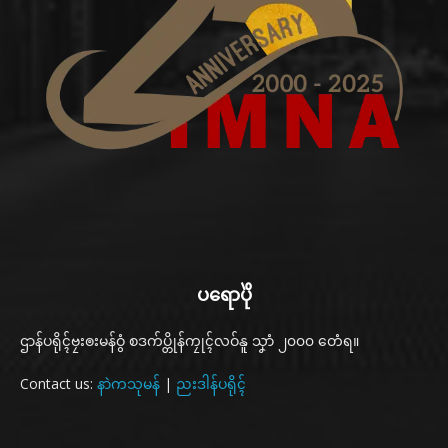
ပရောပိုဲ
ဌာန်ပရိုၚ်ဗၠးၜးမန်ဝွံ စဒက်ပ္တိုန်ကၠုၚ်လဝ်နူ သၞာံ ၂၀၀၀ တေံရ။
Contact us:
နာဲကသုမန်
|
ညးဒါန်ပရိုၚ်