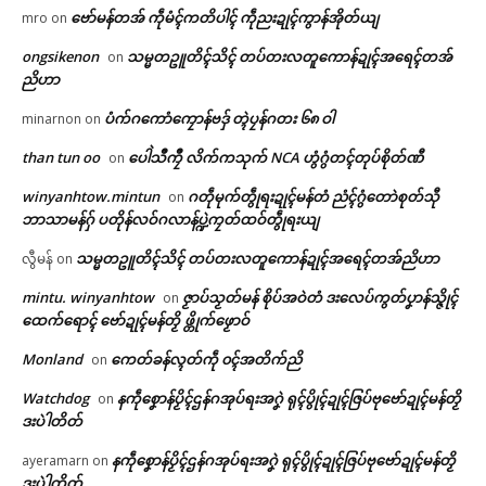
ဗော်မန်တအ် ကဵုမံၚ်ကတိပါၚ် ကဵုညးဍုၚ်ကွာန်အိုတ်ယျ
mro
on
ongsikenon
သမ္မတဥူတိၚ်သိၚ် တပ်တးလတူကောန်ဍုၚ်အရေၚ်တအ်
on
ညိဟာ
ပံက်ဂကောံကၠောန်ဗဒှ် တ္ၚဲပၠန်ဂတး ၆၈ ဝါ
minarnon
on
than tun oo
ပေါဲသဳကၠဳ လိက်ကသုက် NCA ဟွံဂွံတၚ်တုပ်စိုတ်ဏီ
on
winyanhtow.mintun
ဂတဵုမုက်တွဵုရးဍုၚ်မန်တံ ညံၚ်ဂွံတောဲစုတ်သီု
on
ဘာသာမန်ဂှ် ပတိုန်လဝ်ဂလာန်ပ္ဍဲကၠတ်ထဝ်တွဵုရးယျ
သမ္မတဥူတိၚ်သိၚ် တပ်တးလတူကောန်ဍုၚ်အရေၚ်တအ်ညိဟာ
လွီမန်
on
mintu. winyanhtow
ဇၟာပ်သၟတ်မန် စိုပ်အဝဲတံ ဒးလေပ်ကွတ်ပၞာန်သ္ဇိုၚ်
on
ထေက်ရောၚ် ဗော်ဍုၚ်မန်တၟိ ဖ္တိုက်ဖၟောဝ်
Monland
ကေတ်ခန်လ္ၚတ်ကဵု ၀ၚ်အတိက်ညိ
on
Watchdog
နကဵုစၞောန်ပၟိၚ်ဌန်ဂအုပ်ရးအဂၞဲ ရုၚ်ပွိုၚ်ဍုၚ်ဇြပ်ဗုဗော်ဍုၚ်မန်တၟိ
on
ဒးပဲါတိတ်
နကဵုစၞောန်ပၟိၚ်ဌန်ဂအုပ်ရးအဂၞဲ ရုၚ်ပွိုၚ်ဍုၚ်ဇြပ်ဗုဗော်ဍုၚ်မန်တၟိ
ayeramarn
on
ဒးပဲါတိတ်