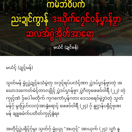
မယံၚ် (ဍုၚ်မန်)
သၟတ်မန် မၞုံပ္ဍဲဍုၚ်သေံမွဲတၠ ဒးဒုၚ်ရပ်ပလံၚ်ဏာ ပ္ဍဲဒပ်ပၞာန်ဗၟာတုဲ အ
ဃောဒးကေတ်မံၚ်တာလျိုၚ် ပ္ဍဲဒပ်ပၞာန်ဗၟာ ပ္ဍဲဂိတုဖေဖဝ်ဝါရဳ (၂၂) တုဲ
ကၠုၚ်ဏံ ဒှ်ပေဲါဗတိုက် ကုဂကောံပၠန်ဂတး ဒေသရေဝ်မွဲဒၞာဲတုဲ သၟတ်
မန်ဂှ် မ္ဒးပြဟ်လလုဲအာနွံရောၚ် ဖေဖဝ်ဝါရဳ (၂၄) ဂှ် နူဌာန်ပရိုၚ်ဗၠးၜး
မန် ချူဓမံက်ပတိတ်ကၠုၚ်နွံရ။
အတိုၚ်ပ္ဍဲပရိုၚ်ဂှ်မ္ဂး သၟတ်ဂှ် မၞုံယၟု “အဟုၚ်” အာယုက် (၂၄) သၞာံ နူ