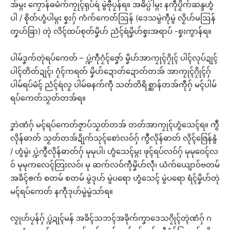
အ်မ္ဂး ကၠောန်ဓမံက်ကၠုၚ်ရုပ်ရဴ မွဲဗီုပၠန်ရ။ အဓိပ္ပဲါမ္ဂး နကဵုပၟိက်ဆန္ဒဟွံ
ပါ / စိုတ်ဟွံပါမ္ဂး စၞးဂှ် ကံက်ကေတ်ဩန် (ဒေသမွဲကဵုမွဲ လၟိဟ်မဩန်
တၞဟ်ခြာ) တုဲ လိၚ်ထပ်စုတ်မၞိဟ် ညံၚ်ရဴမၞိဟ်စၞးအရာပ် -စၞးကွာန်ရ။
ပါမ်ဒၞက်တုဲရပ်ကေတ် – ပ္ဍဲကဵုဂၠံၚ်ဇၞော် မၞိဟ်အာကၠုၚ်ဂၠိုၚ် ပါၚ်လုပ်ဍုၚ်
ပါၚ်တိတ်ဍုၚ်၊ ဂၠံၚ်ကရတ် မၞိဟ်ဍောတ်ဍောတ်တအ် အာကၠုၚ်ဂၠိုၚ်ဂှ်
ပါမ်ရပ်မံၚ် ညံၚ်ရဴလၟ ပါမ်ဓနက်ကဵု သတ်တိရိစ္ဆာန်တအ်ကီုဂှ် မၚ်ပါမ်
ရပ်ကေတ်သၟတ်တအ်ရ။
ဒၞာဲဏံဂှ် မၚ်ရပ်ကေတ်ဇၟာပ်သၟတ်တအ် တတ်အာကၠုၚ်ဟွံသေၚ်ရ။ ကွဳ
လိုန်ဓာတ် သၟတ်တအ်ဍိုက်သုၚ်စောဲလဝ်ဂှ် ကွဳလိုန်ဓာတ် လိုၚ်ဇြေန်နွံ
/ ဟွံမွဲ၊ ပ္ဍဲကွဳလိုန်ဓာတ်ဂှ် မုမုပါ၊ ဟွံသေၚ်မ္ဂး ဖုၚ်ရပ်လဝ်ဂှ် မုမုဝေၚ်လ
ဝ် မုမုကလေၚ်တြးလဝ်၊ မု ဆက်လဝ်ကဵုမၞိဟ်လဵု၊ ယံက်ယျောဝ်ဗတမ်
အခိၚ်ၜက် စတမ် စတမ် မွဲဒုဟ် မွဲပရော ဟွံသေၚ် မွဲပရော ရံၚ်မၞိဟ်တုဲ
မၚ်ရပ်ကေတ် နကဵုဒုဟ်မွဲမွဲသာ်ရ။
လၟုဟ်ပၠန်ဂှ် ပ္ဍဲဍုၚ်မန် အခိၚ်သဘၚ်အခိုက်ကၞာဒေသဂၠိုၚ်တ္ၚဲဏံဂှ် ဂ