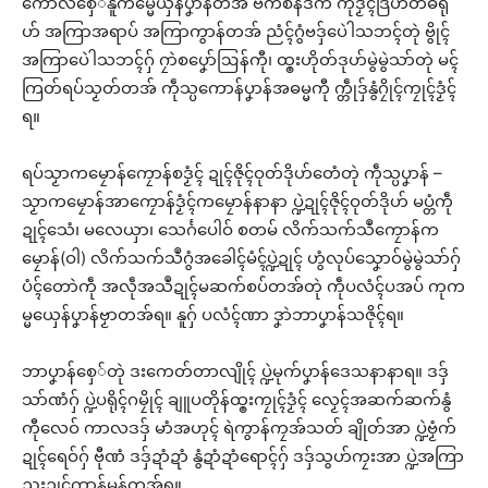
ကောံလစှေ်နူကမ္မေယှန်ပၞာန်တအ် ဗက်စန်ဒက် ကဵုဒၟံၚ်ဒြဟတ်ဓရို
ဟ် အကြာအရာပ် အကြာကွာန်တအ် ညံၚ်ဂွံဗဒှ်ပေဲါသဘၚ်တုဲ ဗွိုၚ်
အကြာပေဲါသဘၚ်ဂှ် ဂၠာဲစပၞော်ဩန်ကီု၊ ထ္ၜးဟိုတ်ဒုဟ်မွဲမွဲသာ်တုဲ မၚ်
ကြတ်ရပ်သၟတ်တအ် ကဵုသ္ပကောန်ပၞာန်အဓမ္မကီု က္တဵုဒှ်နွံဂၠိုၚ်ကၠုၚ်ဒၟံၚ်
ရ။
ရပ်သၟာကမၠောန်ကၠောန်စဒၟံၚ် ဍုၚ်ဇိုၚ်ဝုတ်ဒိုဟ်တေံတုဲ ကဵုသ္ပပၞာန် –
သၟာကမၠောန်အာကၠောန်ဒၟံၚ်ကမၠောန်နာနာ ပ္ဍဲဍုၚ်ဇိုၚ်ဝုတ်ဒိုဟ် မပ္တံကဵု
ဍုၚ်သေံ၊ မလေယှာ၊ သေၚ်္ဂပေါဝ် စတမ် လိက်သက်သဳကၠောန်က
မၠောန်(ဝါ) လိက်သက်သဳဂွံအခေါၚ်မံၚ်ပ္ဍဲဍုၚ် ဟွံလုပ်သၞောဝ်မွဲမွဲသာ်ဂှ်
ပံၚ်တောဲကဵု အလဵုအသဳဍုၚ်မဆက်စပ်တအ်တုဲ ကဵုပလံၚ်ပအပ် ကုက
မ္မယှေန်ပၞာန်ဗၟာတအ်ရ။ နူဂှ် ပလံၚ်ဏာ ဒၞာဲဘာပၞာန်သဇိုၚ်ရ။
ဘာပၞာန်စှေ်တုဲ ဒးကေတ်တာလျိုၚ် ပ္ဍဲမုက်ပၞာန်ဒေသနာနာရ။ ဒဒှ်
သာ်ဏံဂှ် ပ္ဍဲပရိုၚ်ဂမၠိုၚ် ချူပတိုန်ထ္ၜးကၠုၚ်ဒၟံၚ် လၟေၚ်အဆက်ဆက်နွံ
ကီုလေဝ် ကာလဒဒှ် မာံအဟုၚ် ရဲကွာန်ကၠအ်သတ် ချိုတ်အာ ပ္ဍဲဗၟံက်
ဍုၚ်ရေဝ်ဂှ် ဗီုဏံ ဒဒှ်ဍာံဍာံ နွံဍာံဍာံရောၚ်ဂှ် ဒဒှ်သွဟ်ကၠးအာ ပ္ဍဲအကြာ
ညးဍုၚ်ကွာန်မန်တအ်ရ။