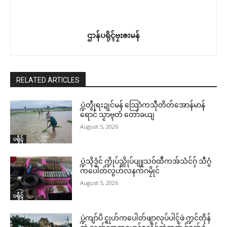
ဌာန်ပရိုၚ်ဗၠးၜးမန်
RELATED ARTICLES
ပ္ဍဲတွဵုရးဍုင်မန် သြောံကသီုတိတ်အောန်မာန်
ရောင် သၟာဗ္ၚတံ တော်ခယျ
August 5, 2026
ပရိုၚ်
ပ္ဍဲသ္ၚိဒၟံင် က္ဍိုပ်သ္ကိုပ်ပျူသဝ်ထဳကအ်သံင်ဂှ် သီဂွံ
ကပေါတ်လွဟ်လနက်ဂမၠိုင်
August 5, 2026
ပရိုၚ်
ပ္ဍဲကျာ်ပိ င္ရုဟ်ကပေါတ်ဖျာလုပ်ပါၚ်ဖဴ က္ဍင်တိုန်