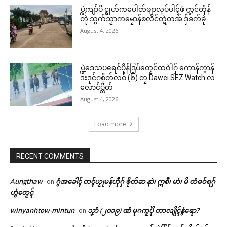
ပ္ဍဲကျာ်ပိ င္ရုဟ်ကပေါတ်ဖျာလုပ်ပါၚ်ဖဴ က္ဍင်တိုန်
တုဲ သွက်သၟာကမၠောန်စလိင်တ္ရဲတအ် ဒှ်ခက်ခုဲ
August 4, 2026
ပ္ဍဲဒေသပရေင်ပိုန်ဒြပ်တၟေင်ထဝဲါဂှ် ကောန်ကွာန်
ဒးဒုင်ဂစိုတ်လဝ် (၆) တၠ Dawei SEZ Watch လ
လောင်ပ္တိတ်
August 4, 2026
Load more
RECENT COMMENTS
Aungthaw
ဂွံအခေါၚ် တၚ်ယၟုမန်ဟီုဂှ် ၜိုတ်ဆ နာဲ၊ ဣစဳ၊ မာံ၊ မိ တံဓဝ်ရဂှ်
on
ဟွံတၟေၚ်
winyanhtow-mintun
သၞာံ (၂၀၁၉) ဏံ မုဂကူပိုဲ တာလျိုၚ်နွံရော?
on