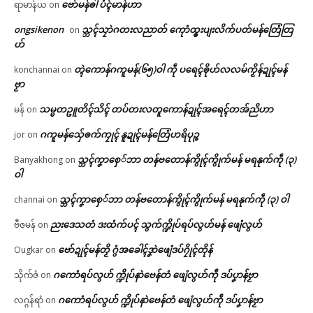
ဗော်မန်ၜါ ပံၚ်မာန်ဟာ
ရာမာန်ယ
on
ongsikenon
သ္ဘၚ်သၠာဲဂတးလညာတ် ကေုာံထ္ၜးပျးလိက်ပတ်မန်တြေံတြ
on
ဟ်
တ္ၚဲကောန်ဂကူမန်(၆၅)ဝါ ကဵု ပရေၚ်ၜိုဟ်လလမ်ကၟိန်ဍုၚ်မန်
konchannai
on
ဗၟာ
သမ္မတဥူတိၚ်သိၚ် တပ်တးလတူကောန်ဍုၚ်အရေၚ်တအ်ညိဟာ
မန်
on
ဂကူမန်​သှ်ေၜက်ကၠုၚ် နူဍုၚ်မန်တြေံဟရိပုဉ္ဇ
jor
on
သ္ဘၚ်ကၞာစှေ်ဘာ တန်ဗတောန်ကွိုၚ်ကွိုက်မန် မရနုက်ကဵု (၃)
Banyakhong
on
ဝါ
သ္ဘၚ်ကၞာစှေ်ဘာ တန်ဗတောန်ကွိုၚ်ကွိုက်မန် မရနုက်ကဵု (၃) ဝါ
channai
on
ညးဒေသတံ ဒးထံက်ပၚ် သွက်က္ဍိုပ်ရပ်လွဟ်မန် ဖျေံလွဟ်
ဗီဇမန်
on
ဗော်ဍုၚ်မန်တၟိ ဂွံအခေါၚ်ဒၞာဲဖျေံဒပ်ဂၠိုၚ်တိုန်
Ougkar
on
ဂကောံရပ်လွဟ် က္ဍိုပ်နာဲဗေန်တံ ဖျေံလွဟ်ကဵု ဒပ်ပၞာန်ဗၟာ
သိုက်ဇံ
on
ဂကောံရပ်လွဟ် က္ဍိုပ်နာဲဗေန်တံ ဖျေံလွဟ်ကဵု ဒပ်ပၞာန်ဗၟာ
လဂ္ဂန်ရာံ
on