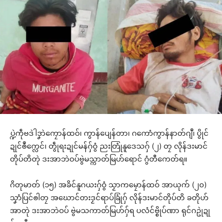
ပ္ဍဲကဵုဗဒဲါဒၞာဲကၠောန်ထဝ်၊ ကွာန်ပျေန်တာ၊ ဂကောံကွာန်နာတ်ဂျဳ၊ ပွိုင်
ဍုင်ၜဳက္လေင်၊ တွဵုရးဍုင်မန်ဂှ်ဝွံ ညးတြုံနူဒေသဂှ် (၂) တၠ လိုန်ဒးမာင်
တိုပ်တိတုဲ ဒးအာဘဲဝပ်ဗွဲမသ္ကာတ်မြဟ်ရောင် ဂွံတီကေတ်ရ။
ဂိတုမာတ် (၁၅) အခိင်နူဂယးဂှ်ဝွံ သၟာကမၠောန်ထဝ် အာယုက် (၂၀)
သၞာံပြင်ၜါတၠ အဃောင်တးဒၟင်ရာပ်ခြုံဂှ် လိုန်ဒးမာင်တိုပ်တိ ခတိုဟ်
အာတုဲ ဒးအာဘဲဝပ် ဗွဲမသကာတ်မြဟ်ဂှ်ရ ပလံင်ဗ္စိုပ်ဏာ ရုင်ဂဥုဲဍု