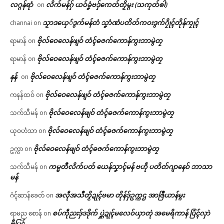
လဂ္ဂန်ရာံ
လိက်မန်ဂှ် ယဝ်ခၞံဗဒှ်ကေတ်တၟိမ္ဂး (သကုတ်ၜါ)
on
သၟာဒယှေ်ဒွက်မန်တံ သၞာံဏံပတိတ်ကဝးဒွက်ဂၠိုၚ်တိုန်ကၠုၚ်
channai
on
ဗိုလ်ဝေလေန်ဖျဝ် တံၚ်ဓဇက်ကောန်ကွးဘာမွဲတၠ
ရာမာန်
on
ဗိုလ်ဝေလေန်ဖျဝ် တံၚ်ဓဇက်ကောန်ကွးဘာမွဲတၠ
ရာမာန်
on
နန်
ဗိုလ်ဝေလေန်ဖျဝ် တံၚ်ဓဇက်ကောန်ကွးဘာမွဲတၠ
on
ဗိုလ်ဝေလေန်ဖျဝ် တံၚ်ဓဇက်ကောန်ကွးဘာမွဲတၠ
ကနန်ထဝ်
on
ဗိုလ်ဝေလေန်ဖျဝ် တံၚ်ဓဇက်ကောန်ကွးဘာမွဲတၠ
သက်သီမန်
on
ဗိုလ်ဝေလေန်ဖျဝ် တံၚ်ဓဇက်ကောန်ကွးဘာမွဲတၠ
ယုဝဟံသာ
on
ဗိုလ်ဝေလေန်ဖျဝ် တံၚ်ဓဇက်ကောန်ကွးဘာမွဲတၠ
ဥက္ကာ
on
ကမ္မတဳလိက်ပတ် ယေန်သၞာၚ်မန် ဗဟဵု ပတိတ်ဂျာနေဝ် ဘာသာ
သက်သီမန်
on
မန်
အလဵုအသဳတၟိဍုၚ်ဗမာ တိုန်ဒှ်ဥက္ကဌ အာဇြဳယာန်မ္ဂး
ဂံၚ်ဆာန်ခေတ်
on
စပ်ကဵုညးဒှ်ဒဒိုက် ပ္ဋဲဍုၚ်မလေဝ်ယှာတုဲ အမေရိကာန် ပြံၚ်လှာဲ
ရာမည စောန်
on
ဗီုပြၚ်