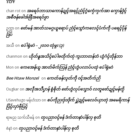
အရေဝ်ဘာသာကောန်ဍုၚ်အရၚ်ညံၚ်ဂွံကၠေံကၠက်အာ ကၠောန်ဒၟံၚ်
chan rot
on
အစဳဇန်ဖေါအ်ဗြဳအရေဝ်ဗၟာ
ဗော်မန် အာတ်သမဂ္ဂယူရောပ် ညံၚ်သ္ဂောံကလေၚ်ပံက်ကဵု ပရေၚ်ပိုန်
ဥက္ကာ
on
ဒြပ်
ပေဲါရုဲမာဲ – ၂၀၁၀ တုဲမ္ဂး (၃)
အသီ
on
ဟိုတ်နူအသိၚ်ပေဲါဗတိုက်တုဲ ကွးဘာတန်တံ ဟွံဂံၚ်တိုန်ဘာ
chanmon
on
ကေအေန်ယူ အာတ်မိက်သြန် ညံၚ်ဟွံပလာပ်ပထုဲ ပေဲါရုဲမာဲ
Mon
on
Bee Htaw Monzel
ကေတ်ခန်လ္ၚတ်ကဵု ၀ၚ်အတိက်ညိ
on
အလဵုအသဳပၞာန် စွံစိုတ် ဗော်ဟွံလုပ်သၞောဝ် လတူဗော်ဍုၚ်မန်တၟိ
Ougkar
on
စပ်ကဵုညးဒှ်ဒဒိုက် ပ္ဋဲဍုၚ်မလေဝ်ယှာတုဲ အမေရိကာန်
USavehugo မန်ဟံသာ
on
ပြံၚ်လှာဲဗီုပြၚ်
တၠပညာဝၚ်မန် ဒံက်တာနာဲပါန်လှ စုတိ
ရာမည သက်သီမန်
on
တၠပညာဝၚ်မန် ဒံက်တာနာဲပါန်လှ စုတိ
ဇဲနာဲ
on