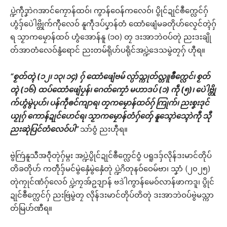
ပ္ဍဲကဵုဒၞာဲဂအာင်ကၠောန်ထဝ်၊ ကွာန်ဝေန်ကလေဝ်၊ ပွိုင်ဍုင်ၜဳက္လေင်ဂှ်
ဟွံဒှ်ပေဲါဗ္တိုက်ကီုလေဝ် နူကဵုဒပ်ပၞာန်တံ ထောံဖျေံမခတိုဟ်လၟေင်တ္ၚဲဂှ်
ရ သၟာကမၠောန်ထဝ် ဟွံအောန်နူ (၁၀) တၠ ဒးအာဘဲဝပ်တုဲ ညးဒးချို
တ်အာတံလေဝ်နွံရောင် ညးတမ်ရိုဟ်ပရိုင်အပ္ဍဲဒေသမွဲတၠဂှ် ဟီုရ။
“စၟတ်တ္ၚဲ (၁၂၊ ၁၃၊ ၁၄) ဂှ် ထောံဖျေံဗမ် လ္ပာ်သ္ကုတ်လ္တူၜဳက္လေင်၊ စၟတ်
တ္ၚဲ (၁၆) ထပ်ထောံဖျေံပၠန်၊ ဂေတ်ကၠောံ မဟာဒပ် (၁) ကဵု (၅)၊ ပေဲါဗ္တို
က်ဟွံမွဲပုဟ်၊ ပန်ကဵုၜင်ကျာရ၊ တၠကမၠောန်ထဝ်ဂှ် ကြုက်၊ ညးစၞးဒုင်
ယၟုဂှ် ကောန်ဍုင်ဟေင်ရ၊ သၟာကမၠောန်တံဂှ်တှ်ေ နူသ္ၚောဲသ္ၚောဲကီု သီု
ညးဆုဲပြင်တံလေဝ်ပါ”
သာ်ဝွံ ညးဟီုရ။
ဗွဲကြဴနူသီအဝဵုတုဲဂှ်မ္ဂး အပ္ဍဲပွိုင်ဍုင်ၜဳက္လေင်ဝွံ ပရူဒဒှ်လိုန်ဒးမာင်တိုပ်
တိခတိုဟ် ကတဵုဒှ်မင်မွဲနှေံမွဲနှေံတုဲ ပ္ဍဲဂိတုနဝ်ဝေမ်ဗာ၊ သၞာံ (၂၀၂၅)
တုဲကၠုင်ဏံဂှ်လေဝ် ပ္ဍဲကၠအ်ဥဒျာန် ဗဒဲါကွာန်မေဝ်လာန်ဖာကဒူ၊ ပွိုင်
ဍုင်ၜဳက္လေင်ဂှ် ညးဗြဴမွဲတၠ လိုန်ဒးမာင်တိုပ်တိတုဲ ဒးအာဘဲဝပ်ဗွဲမသ္ကာ
တ်မြဟ်ဏီရ။