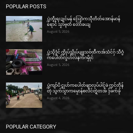
POPULAR POSTS
ပ္ဍဲတွဵုရးဍုင်မန် သြောံကသီုတိတ်အောန်မာန်
ရောင် သၟာဗ္ၚတံ တော်ခယျ
August 5, 2026
ပ္ဍဲသ္ၚိဒၟံင် က္ဍိုပ်သ္ကိုပ်ပျူသဝ်ထဳကအ်သံင်ဂှ် သီဂွံ
ကပေါတ်လွဟ်လနက်ဂမၠိုင်
August 5, 2026
ပ္ဍဲကျာ်ပိ င္ရုဟ်ကပေါတ်ဖျာလုပ်ပါၚ်ဖဴ က္ဍင်တိုန်
တုဲ သွက်သၟာကမၠောန်စလိင်တ္ရဲတအ် ဒှ်ခက်ခုဲ
August 4, 2026
POPULAR CATEGORY