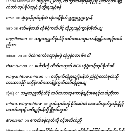
အပ္ဍဲသၞာံ (၂၀၁၇) ဏံ သၟာကမၠောန်ဆုဲပြံၚ် ဗၞတ်လၟိဟ်ပန်ဠ
Eenda Monnya
on
က်ဘာ် လုပ်စိုပ်ကၠုၚ် ပ္ဍဲတွဵုရးဍုၚ်မန်
mro
ရဲကွာန်မုဟ်ဒုန်တံ ဟွံပေၚ်စိုတ် လ္တူဥက္ကဌကွာန်
on
ဗော်မန်တအ် ကဵုမံၚ်ကတိပါၚ် ကဵုညးဍုၚ်ကွာန်အိုတ်ယျ
mro
on
ongsikenon
သမ္မတဥူတိၚ်သိၚ် တပ်တးလတူကောန်ဍုၚ်အရေၚ်တအ်
on
ညိဟာ
ပံက်ဂကောံကၠောန်ဗဒှ် တ္ၚဲပၠန်ဂတး ၆၈ ဝါ
minarnon
on
Related
than tun oo
ပေါဲသဳကၠဳ လိက်ကသုက် NCA ဟွံဂွံတၚ်တုပ်စိုတ်ဏီ
on
winyanhtow.mintun
ဂတဵုမုက်တွဵုရးဍုၚ်မန်တံ ညံၚ်ဂွံတောဲစုတ်သီု
on
ဌာန်ပရိုၚ်ဗၠးၜးမန်
ဘာသာမန်ဂှ် ပတိုန်လဝ်ဂလာန်ပ္ဍဲကၠတ်ထဝ်တွဵုရးယျ
သမ္မတဥူတိၚ်သိၚ် တပ်တးလတူကောန်ဍုၚ်အရေၚ်တအ်ညိဟာ
လွီမန်
on
ရုဲစှ်
ညံင်သ္ဂောံဒှ်ညးစၞးမၞုံကဵုင်ုဟ်မး မ္ဒး
သွက်သ္ဂောံပသောင်တိဍာ်ဂှ် က
mintu. winyanhtow
ဇၟာပ်သၟတ်မန် စိုပ်အဝဲတံ ဒးလေပ်ကွတ်ပၞာန်သ္ဇိုၚ်
on
ဂစာန်ရေင်တၠုင်သွက်ညးဍုင်ကွာ
ရောင်ပၞာန်ကမ္မယှေန်ပၞာန် ရပ်ကော်
ထေက်ရောၚ် ဗော်ဍုၚ်မန်တၟိ ဖ္တိုက်ဖၟောဝ်
န်
ဏာ ညးဒေသ တယျက်ချာင်
ပရိုၚ်လက္ကရဴအိုတ်
March 25, 2026
(၈၀) တၠပြင် အပ္ဍဲပွိုင်ၜါသတ္တဟ
Monland
ကေတ်ခန်လ္ၚတ်ကဵု ၀ၚ်အတိက်ညိ
on
In "လိက်ပရေၚ်"
April 8, 2026
🏛 လညာတ်ပါ်ပဲါ
In "ပရိုၚ်"
Watchdog
နကဵုစၞောန်ပၟိၚ်ဌန်ဂအုပ်ရးအဂၞဲ ရုၚ်ပွိုၚ်ဍုၚ်ဇြပ်ဗုဗော်ဍုၚ်မန်တၟိ
on