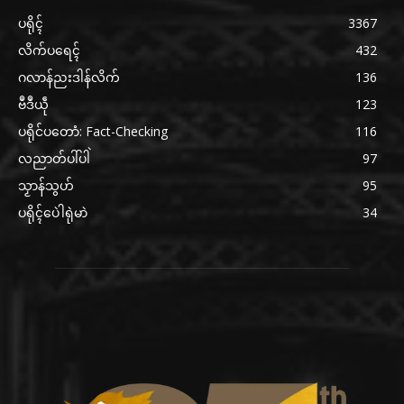
ပရိုၚ်
3367
လိက်ပရေၚ်
432
ဂလာန်ညးဒါန်လိက်
136
ဗဳဒဳယဵု
123
ပရိုင်ပတောံ: Fact-Checking
116
လညာတ်ပါ်ပါဲ
97
သၟာန်သွဟ်
95
ပရိုၚ်ပေဲါရုဲမာဲ
34