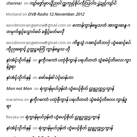
channai
ကျာ်ဇၞော်ဗၟာယှိုဲညဝါ က္ညကၠုၚ်စိုပ်ကဵုသြဝါဒ ပ္ဍဲဍုၚ်ကျာ်ပိ
on
DVB Radio 12.November.2012
Monland
on
ကောန်ကွာန်ဓမ္မသတံ အာထ္ၜးဆန္ဒ ဂ
woodmonraingwmow@gmail.com
on
တမုက်ရုၚ်သၞောဝ်ဓဝ် ခရိုၚ်မတ်မလီု
ကိစ္စသွံ ဂအာၚ်တိဘာဂှ် ဟွံဆေၚ်စပ်
woodmonraingwmow@gmail.com
on
ကဵုညးရောၚ် ဥက္ကဋ္ဌတြေံ ကွာန်ဓမ္မသ ဟီု
နာဲအံၚ်သိုက်နန်
နူကဵုဂကောံ ပတုဲဖဵုကွာန် ပရဟိတတံ သွံစမံၚ်တိဗလး ကွာ
on
န်ဒူရာ
နာဲအံၚ်သိုက်နန်
ဗော်မန်ၜါ ပံၚ်မာန်ဟာ
on
Mon not Mon
ရဲကွာန်မုဟ်ဒုန်တံ ဟွံပေၚ်စိုတ် လ္တူဥက္ကဌကွာန်
on
နူကဵုဂကောံ ပတုဲဖဵုကွာန် ပရဟိတတံ သွံစမံၚ်တိဗလး ကွာန်ဒူ
maramou
on
ရာ
ရဲကွာန်မုဟ်ဒုန်တံ ဟွံပေၚ်စိုတ် လ္တူဥက္ကဌကွာန်
Rea Jea
on
နာဲအံၚ်သိုက်နန်
ရဲကွာန်မုဟ်ဒုန်တံ ဟွံပေၚ်စိုတ် လ္တူဥက္ကဌကွာန်
on