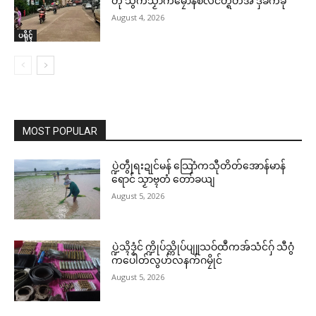
တုဲ သွက်သၟာကမၠောန်စလိင်တ္ရဲတအ် ဒှ်ခက်ခုဲ
August 4, 2026
ပရိုၚ်
MOST POPULAR
ပ္ဍဲတွဵုရးဍုင်မန် သြောံကသီုတိတ်အောန်မာန်
ရောင် သၟာဗ္ၚတံ တော်ခယျ
August 5, 2026
ပ္ဍဲသ္ၚိဒၟံင် က္ဍိုပ်သ္ကိုပ်ပျူသဝ်ထဳကအ်သံင်ဂှ် သီဂွံ
ကပေါတ်လွဟ်လနက်ဂမၠိုင်
August 5, 2026