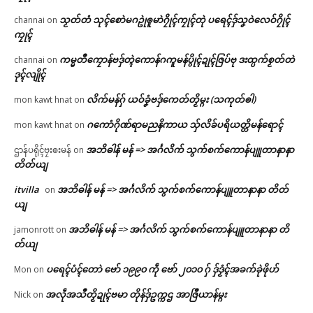
သၟတ်တံ သုၚ်စောဲမဂဥုဲၜူမာဲဂၠိုၚ်ကၠုၚ်တုဲ ပရေၚ်ဒှ်သၞဝဲလေဝ်ဂၠိုၚ်
channai
on
ကၠုၚ်
ကမ္မတဳကၠောန်ဗဒှ်တ္ၚဲကောန်ဂကူမန်ပွိုၚ်ဍုၚ်ဇြပ်ဗု ဒးထ္ပက်စၟတ်တဲ
channai
on
ဒုၚ်လျိုၚ်
လိက်မန်ဂှ် ယဝ်ခၞံဗဒှ်ကေတ်တၟိမ္ဂး (သကုတ်ၜါ)
mon kawt hnat
on
ဂကောံဂိုဏ်ရာမညနိကာယ သှ်လိခ်ပရိယတ္တိမန်ရောၚ်
mon kawt hnat
on
အဘိဓါန် မန် => အၚ်္ဂလိက် သွက်စက်ကောန်ပျူတာနာနာ
ဌာန်ပရိုၚ်ဗၠးၜးမန်
on
တိတ်ယျ
itvilla
အဘိဓါန် မန် => အၚ်္ဂလိက် သွက်စက်ကောန်ပျူတာနာနာ တိတ်
on
ယျ
အဘိဓါန် မန် => အၚ်္ဂလိက် သွက်စက်ကောန်ပျူတာနာနာ တိ
jamonrott
on
တ်ယျ
ပရေၚ်ပံၚ်တောဲ ဗော် ၁၉၉၀ ကဵု ဗော် ၂၀၁၀ ဂှ် ဒှ်ဒၟံၚ်အခက်ခုဲဖိုဟ်
Mon
on
အလဵုအသဳတၟိဍုၚ်ဗမာ တိုန်ဒှ်ဥက္ကဌ အာဇြဳယာန်မ္ဂး
Nick
on