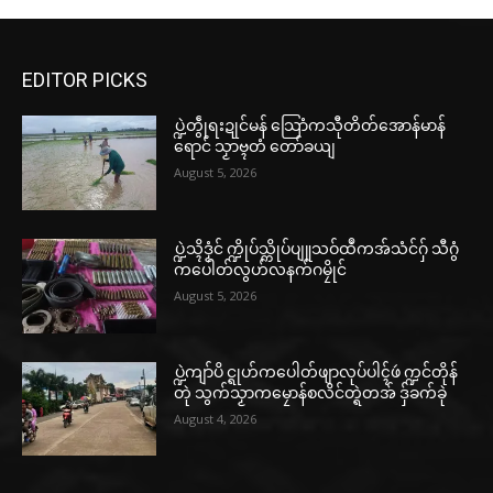
EDITOR PICKS
ပ္ဍဲတွဵုရးဍုင်မန် သြောံကသီုတိတ်အောန်မာန်
ရောင် သၟာဗ္ၚတံ တော်ခယျ
August 5, 2026
ပ္ဍဲသ္ၚိဒၟံင် က္ဍိုပ်သ္ကိုပ်ပျူသဝ်ထဳကအ်သံင်ဂှ် သီဂွံ
ကပေါတ်လွဟ်လနက်ဂမၠိုင်
August 5, 2026
ပ္ဍဲကျာ်ပိ င္ရုဟ်ကပေါတ်ဖျာလုပ်ပါၚ်ဖဴ က္ဍင်တိုန်
တုဲ သွက်သၟာကမၠောန်စလိင်တ္ရဲတအ် ဒှ်ခက်ခုဲ
August 4, 2026