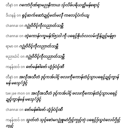
ဂကောံဂိုဏ်ရာမညနိကာယ သှ်လိခ်ပရိယတ္တိမန်ရောၚ်
တီနာဲ
on
ရုၚ်ဆက်ဆောံဍုၚ်မတ်မလီု ကလေၚ်ပံက်ယျ
ဒိဟနန်
on
ဂဥုဲဝိဝိၚ်ကဵုလညာတ်သမ္တီ
channai
on
တ္ၚဲကောန်ဂကူမန်(၆၅)ဝါ ကဵု ပရေၚ်ၜိုဟ်လလမ်ကၟိန်ဍုၚ်မန်ဗၟာ
channai
on
ဂဥုဲဝိဝိၚ်ကဵုလညာတ်သမ္တီ
ရာမာ
on
ဂဥုဲဝိဝိၚ်ကဵုလညာတ်သမ္တီ
ဗညာဃံင်
on
ဗော်မန်ၜါဗော် ဟွံဒှ်ပံၚ်ဏီ
ကနန်ထဝ်
on
အလဵုအသဳတံ ဒုၚ်ကအ်ပါၚ် ဗလးကဵုကောန်ထံၚ်သၟာပရေၚ်ဍုၚ်ကွာန်
တီနာဲ
on
မန် မသှေ်ဒၟံၚ်
အလဵုအသဳတံ ဒုၚ်ကအ်ပါၚ် ဗလးကဵုကောန်ထံၚ်သၟာပရေၚ်
tae jae mon
on
ဍုၚ်ကွာန်မန် မသှေ်ဒၟံၚ်
ဗော်မန်ၜါဗော် ဟွံဒှ်ပံၚ်ဏီ
channai
on
သၟတ်တံ သုၚ်စောဲမဂဥုဲၜူမာဲဂၠိုၚ်ကၠုၚ်တုဲ ပရေၚ်ဒှ်သၞဝဲလေဝ်ဂၠိုၚ်
ကနန်ထဝ်
on
ကၠုၚ်