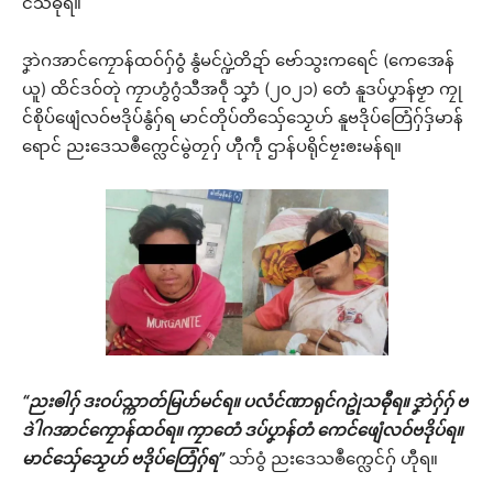
င်သဓီုရ။
ဒၞာဲဂအာင်ကၠောန်ထဝ်ဂှ်ဝွံ နွံမင်ပ္ဍဲတိဍာ် ဗော်သွးကရေင် (ကေအေန်
ယူ) ထိင်ဒဝ်တုဲ ကၠာဟွံဂွံသီအဝဵု သၞာံ (၂၀၂၁) တေံ နူဒပ်ပၞာန်ဗၟာ ကၠု
င်စိုပ်ဖျေံလဝ်ဗဒိုပ်နွံဂှ်ရ မာင်တိုပ်တိသှ်ေသၟေဟ် နူဗဒိုပ်တြေံဂှ်ဒှ်မာန်
ရောင် ညးဒေသၜဳက္လေင်မွဲတၠဂှ် ဟီုကဵု ဌာန်ပရိုင်ဗၠးၜးမန်ရ။
“ညးၜါဂှ် ဒးဝပ်သ္ကာတ်မြဟ်မင်ရ။ ပလံင်ဏာရုင်ဂဥုဲသဓီုရ။ ဒၞာဲဂှ်ဂှ် ဗ
ဒဲါဂအာင်ကၠောန်ထဝ်ရ။ ကၠာတေံ ဒပ်ပၞာန်တံ ကေင်ဖျေံလဝ်ဗဒိုပ်ရ။
မာင်သှ်ေသၟေဟ် ဗဒိုပ်တြေံဂှ်ရ”
သာ်ဝွံ ညးဒေသၜဳက္လေင်ဂှ် ဟီုရ။