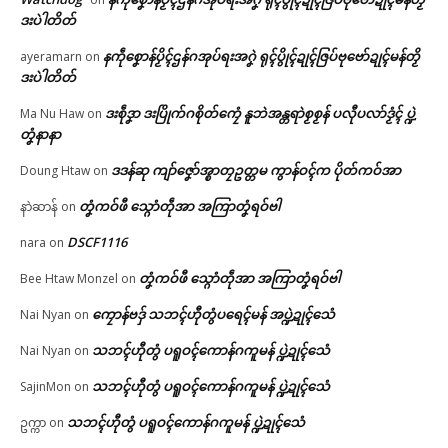
ဒးပဲါတိတ်
ညးဒါန်လိက်
နကဵုစၞောန်ပၟိၚ်ဌန်ဂအုပ်ရးအဂၞဲ ရုၚ်ပွိုၚ်ဍုၚ်ဇြပ်ဗုဗော်ဍုၚ်မန်တၟိ
ayeramarn
on
ဒးပဲါတိတ်
ဗွဳဒဳယဵု
ဒးစဵုဒၞာ ဒးပြိုက်ဂစိုတ်ကၠေံ နူဘဲအန္တရာဲစၟစၟန် ပလီုပလာ်ဒၟံၚ် ပ္ဍဲ
Ma Nu Haw
on
တၞံနာနာ
ကေတ်အဆက်
ပ္ဍဲတွဵုရးဍုင်မန် ကိုန်စဳဇန်လ္ၚဵု ဒေံါ
ဇူလဝ်လက်ထက်ဥူတုင်ဇြုင်ဂှ် နူ
ဒဒန်ဆု ကျာ်ဇၞော်အ္စာတၠဥတ္တမ ကွာန်ဝၚ်က ပိုတ်ကဝ်အာ
Doung Htaw
on
အလဵုအသဳသီအဝဵုဏံ ဆက်ကၠော
န်သ္ပဒၟံင်
တၞံကဝ်ဖီ သ္ဂောံတဵုအာ အကြာတၞံရဝ်ဗါ
နာဲဆာန်
on
July 24, 2026
© ဌာန်ပရိုၚ်ဗၠးၜးမန်
In "ပရိုၚ်"
DSCF1116
nara
on
တၞံကဝ်ဖီ သ္ဂောံတဵုအာ အကြာတၞံရဝ်ဗါ
Bee Htaw Monzel
on
ကၠောန်ဗဒှ် သဘၚ်ဟီုတွံပရေၚ်မန် အပ္ဍဲဍုၚ်သေံ
Nai Nyan
on
သဘၚ်ဟီုတွံ ပရူဝၚ်ကောန်ဂကူမန် ပ္ဍဲဍုၚ်သေံ
Nai Nyan
on
သဘၚ်ဟီုတွံ ပရူဝၚ်ကောန်ဂကူမန် ပ္ဍဲဍုၚ်သေံ
SajinMon
on
သဘၚ်ဟီုတွံ ပရူဝၚ်ကောန်ဂကူမန် ပ္ဍဲဍုၚ်သေံ
ဥက္ကာ
on