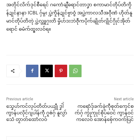
အတိုင်လိက်ဒုင်စဳရေင် ဂကောံချဳဓရာင်တာဒၞာ စကာမာင်တိုပ်တိကၟိ
န်ဍုင်နာနာ ICBL ဂှ်မ္ဂး ပ္ဍဲကၟိန်ဍုင်ဗၟာဝွံ အပ္ဍဲကာလသီအဝဵုဏံ ဟိုတ်နူ
မာင်တိုပ်တိတုဲ ပ္ဍဲလ္တူဂၠးတိ မၞိဟ်ဒးဘဲဇီုကပိုက်ချိုတ်ဂျိုင်ဂၠိုင်အိုတ်
ရောင် ဓမံက်ထ္ၜးလဝ်ရ။
Previous article
Next article
သၞေဟ်ကင်လုပ်တိတ်ပယျဵု ဒၞါဲ
ကရောံဒှ်ခက်ခုဲကဵုစုတ်ကၠေင်စ
ကွာန်ပလိုင်ဂျပါန်ကဵု ဂူၜဴဂှ် နူလ္ပာ်
က်ဂှ် ကၟုဲကၠုင်စိုပ်ဝေင် ကွာန်ဝင်
သေံ တၟာတ်ထောံလဝ်
ကလေဝ် အောန်စှ်ေကဝက်ပြင်