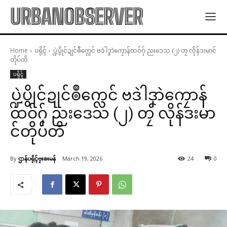
URBANOBSERVER
Home
ပရိုၚ်
ပ္ဍဲပွိုင်ဍုင်ၜဳက္လေင် ဗဒဲါဒၞာဲကၠောန်ထဝ်ဂှ် ညးဒေသ (၂) တၠ လိုန်ဒးမာင်
တိုပ်တိ
ပရိုၚ်
ပ္ဍဲပွိုင်ဍုင်ၜဳက္လေင် ဗဒဲါဒၞာဲကၠောန်
ထဝ်ဂှ် ညးဒေသ (၂) တၠ လိုန်ဒးမာ
င်တိုပ်တိ
By
ဌာန်ပရိုၚ်ဗၠးၜးမန်
March 19, 2026
24
0