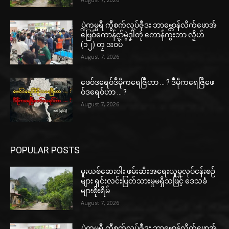
ပ္ဍဲကမ္မရဳ ကွဳစက်လုပ်ဇီုဒး ဘာဗ္တောန်လိက်ဖောအ်
ဗြေဝ်ကောန်ၚာ်မွဲဒၞါဲတုဲ ကောန်ကွးဘာ လၟိဟ်
(၁၂) တၠ ဒးဝပ်
August 7, 2026
ဖေဝ်ဒရေဝ်ဒဳမဵုကရေဇြဳဟာ … ? ဒဳမဵုကရေဇြဳဖေ
ဝ်ဒရေဝ်ဟာ … ?
August 7, 2026
POPULAR POSTS
မူးယစ်ဆေးဝါး ဖမ်းဆီးအရေးယူမှုလုပ်ငန်းစဉ်
များ ရှင်းလင်းပြတ်သားမှုမရှိသဖြင့် ဒေသခံ
များစိုးရိမ်
August 7, 2026
ပ္ဍဲကမ္မရဳ ကွဳစက်လုပ်ဇီုဒး ဘာဗ္တောန်လိက်ဖောအ်