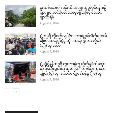
မူးယစ်ဆေးဝါး ဖမ်းဆီးအရေးယူမှုလုပ်ငန်းစဉ်
များ ရှင်းလင်းပြတ်သားမှုမရှိသဖြင့် ဒေသခံ
များစိုးရိမ်
August 7, 2026
ပရိုၚ်
ပ္ဍဲကမ္မရဳ ကွဳစက်လုပ်ဇီုဒး ဘာဗ္တောန်လိက်ဖောအ်
ဗြေဝ်ကောန်ၚာ်မွဲဒၞါဲတုဲ ကောန်ကွးဘာ လၟိဟ်
(၁၂) တၠ ဒးဝပ်
August 7, 2026
ပရိုၚ်
ပ္ဍဲခရိုၚ်နန်ထၜုရဳ ကွးဘာမွဲတၠ ဟိုတ်နူဖံက်သၞော
တ် ပန်ကဵုလွဟ်တုဲ အ္စာၝောံချိုတ်ၜါတၠ၊ ကွးဘာ
ချိုတ် (၄) တၠ၊ ဒးဘဲဝပ် ဟွံအောန်နူ (၂၀) တၠ
August 7, 2026
ပရိုၚ်