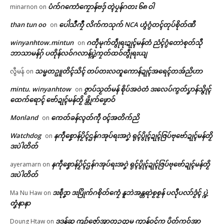
ပံက်ဂကောံကၠောန်ဗဒှ် တ္ၚဲပၠန်ဂတး ၆၈ ဝါ
minarnon
on
than tun oo
ပေါဲသဳကၠဳ လိက်ကသုက် NCA ဟွံဂွံတၚ်တုပ်စိုတ်ဏီ
on
winyanhtow.mintun
ဂတဵုမုက်တွဵုရးဍုၚ်မန်တံ ညံၚ်ဂွံတောဲစုတ်သီု
on
ဘာသာမန်ဂှ် ပတိုန်လဝ်ဂလာန်ပ္ဍဲကၠတ်ထဝ်တွဵုရးယျ
သမ္မတဥူတိၚ်သိၚ် တပ်တးလတူကောန်ဍုၚ်အရေၚ်တအ်ညိဟာ
လွီမန်
on
mintu. winyanhtow
ဇၟာပ်သၟတ်မန် စိုပ်အဝဲတံ ဒးလေပ်ကွတ်ပၞာန်သ္ဇိုၚ်
on
ဌာန်ပရိုၚ်ဗၠးၜးမန်
ထေက်ရောၚ် ဗော်ဍုၚ်မန်တၟိ ဖ္တိုက်ဖၟောဝ်
Monland
ကေတ်ခန်လ္ၚတ်ကဵု ၀ၚ်အတိက်ညိ
ရုဲစှ်
on
Watchdog
နကဵုစၞောန်ပၟိၚ်ဌန်ဂအုပ်ရးအဂၞဲ ရုၚ်ပွိုၚ်ဍုၚ်ဇြပ်ဗုဗော်ဍုၚ်မန်တၟိ
on
ဒးပဲါတိတ်
ပရိုၚ်လက္ကရဴအိုတ်
နကဵုစၞောန်ပၟိၚ်ဌန်ဂအုပ်ရးအဂၞဲ ရုၚ်ပွိုၚ်ဍုၚ်ဇြပ်ဗုဗော်ဍုၚ်မန်တၟိ
ayeramarn
on
🏛 လညာတ်ပါ်ပဲါ
ဒးပဲါတိတ်
ဒးစဵုဒၞာ ဒးပြိုက်ဂစိုတ်ကၠေံ နူဘဲအန္တရာဲစၟစၟန် ပလီုပလာ်ဒၟံၚ် ပ္ဍဲ
Ma Nu Haw
on
ညးဒါန်လိက်
တၞံနာနာ
ဒဒန်ဆု ကျာ်ဇၞော်အ္စာတၠဥတ္တမ ကွာန်ဝၚ်က ပိုတ်ကဝ်အာ
Doung Htaw
on
ဗွဳဒဳယဵု