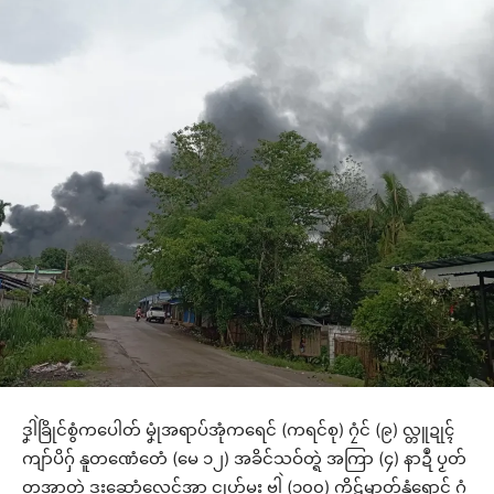
ဒၞါဲခြိုင်စွံကပေါတ် မၞုံအရာပ်အုံကရေင် (ကရင်စု) ဂၠံင် (၉) လ္တူဍုၚ်
ကျာ်ပိဂှ် နူတဏေံတေံ (မေ ၁၂) အခိင်သဝ်တ္ရဲ အကြာ (၄) နာဍဳ ပၟတ်
တူအာတုဲ ဒးဆောံလေင်အာ င္ရုဟ်မး ဗ္ဒါဲ (၁၀၀) ကိုဋ်ၝာတ်နွံရောင် ဂွံ