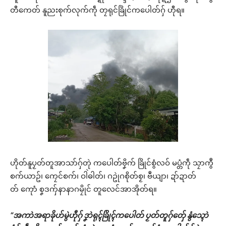
တီကေတ် နူညးစုက်လုက်ကဵု တၠရုင်ခြိုင်ကပေါတ်ဂှ် ဟီုရ။
ဟိုတ်နူပၟတ်တူအာသာ်ဂှ်တုဲ ကပေါတ်ဗၞိက် ခြိုင်စွံလဝ် မပ္တံကဵု သၠာကွဳ
စက်ယာဥ်၊ ကၠေင်စက်၊ ဝါဲဓါတ်၊ ဂဥုဲဂစိုတ်စၟ၊ ဗဳယျာ၊ ဍာ်ဍာတ်
တ် ကေုာံ စၞဒကှ်နာနာဂမၠိုင် တူလေင်အာအိုတ်ရ။
“အကာဲအရာခိုဟ်မွဲဟီုဂှ် ဒၞာဲရုၚ်ခြိုၚ်ကပေါတ် ပၟတ်တူဂှ်တှ်ေ နွံသ္ၚောဲ