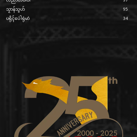
သၟာန်သွဟ်
95
ပရိုၚ်ပေဲါရုဲမာဲ
34