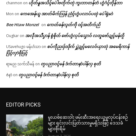
ဟိုတ်နူအသိၚ်ပေဲါဗတိုက်တုဲ ကွးဘာတန်တံ ဟွံဂံၚ်တိုန်ဘာ
chanmon
on
ကေအေန်ယူ အာတ်မိက်သြန် ညံၚ်ဟွံပလာပ်ပထုဲ ပေဲါရုဲမာဲ
Mon
on
Bee Htaw Monzel
ကေတ်ခန်လ္ၚတ်ကဵု ၀ၚ်အတိက်ညိ
on
အလဵုအသဳပၞာန် စွံစိုတ် ဗော်ဟွံလုပ်သၞောဝ် လတူဗော်ဍုၚ်မန်တၟိ
Ougkar
on
စပ်ကဵုညးဒှ်ဒဒိုက် ပ္ဋဲဍုၚ်မလေဝ်ယှာတုဲ အမေရိကာန်
USavehugo မန်ဟံသာ
on
ပြံၚ်လှာဲဗီုပြၚ်
တၠပညာဝၚ်မန် ဒံက်တာနာဲပါန်လှ စုတိ
ရာမည သက်သီမန်
on
တၠပညာဝၚ်မန် ဒံက်တာနာဲပါန်လှ စုတိ
ဇဲနာဲ
on
EDITOR PICKS
မူးယစ်ဆေးဝါး ဖမ်းဆီးအရေးယူမှုလုပ်ငန်းစဉ်
များ ရှင်းလင်းပြတ်သားမှုမရှိသဖြင့် ဒေသခံ
များစိုးရိမ်
August 7, 2026