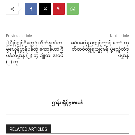
Previous article
Next article
ပ္ဍဲပွိုၚ်ဍုၚ်ၜဳက္လေၚ် ဟိုတ်နူဒပ်က
ဓဝ်ပတှ်ေညးဍုၚ်ကွာန် ကေုာံ ကၠ
မ္မယှေန်ပၞာန်ပန်တုဲ ကောန်ယာဲဂြိ
တ်ထဝ်တွဵုရးဍုၚ်မန် ပ္ဍဲသ္ကေံတဲဒ
ပ်ဒဴဘဲပၞာန် (၂) တၠ ချိုတ်၊ ဒးဝပ်
ပ်ပၞာန်
(၂) တၠ
ဌာန်ပရိုၚ်ဗၠးၜးမန်
RELATED ARTICLES