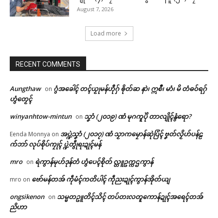
August 7, 2026
Load more
RECENT COMMENTS
Aungthaw
ဂွံအခေါၚ် တၚ်ယၟုမန်ဟီုဂှ် ၜိုတ်ဆ နာဲ၊ ဣစဳ၊ မာံ၊ မိ တံဓဝ်ရဂှ်
on
ဟွံတၟေၚ်
winyanhtow-mintun
သၞာံ (၂၀၁၉) ဏံ မုဂကူပိုဲ တာလျိုၚ်နွံရော?
on
အပ္ဍဲသၞာံ (၂၀၁၇) ဏံ သၟာကမၠောန်ဆုဲပြံၚ် ဗၞတ်လၟိဟ်ပန်ဠ
Eenda Monnya
on
က်ဘာ် လုပ်စိုပ်ကၠုၚ် ပ္ဍဲတွဵုရးဍုၚ်မန်
mro
ရဲကွာန်မုဟ်ဒုန်တံ ဟွံပေၚ်စိုတ် လ္တူဥက္ကဌကွာန်
on
ဗော်မန်တအ် ကဵုမံၚ်ကတိပါၚ် ကဵုညးဍုၚ်ကွာန်အိုတ်ယျ
mro
on
ongsikenon
သမ္မတဥူတိၚ်သိၚ် တပ်တးလတူကောန်ဍုၚ်အရေၚ်တအ်
on
ညိဟာ