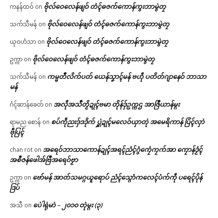
ဗိုလ်ဝေလေန်ဖျဝ် တံၚ်ဓဇက်ကောန်ကွးဘာမွဲတၠ
ကနန်ထဝ်
on
ဗိုလ်ဝေလေန်ဖျဝ် တံၚ်ဓဇက်ကောန်ကွးဘာမွဲတၠ
သက်သီမန်
on
ဗိုလ်ဝေလေန်ဖျဝ် တံၚ်ဓဇက်ကောန်ကွးဘာမွဲတၠ
ယုဝဟံသာ
on
ဗိုလ်ဝေလေန်ဖျဝ် တံၚ်ဓဇက်ကောန်ကွးဘာမွဲတၠ
ဥက္ကာ
on
ကမ္မတဳလိက်ပတ် ယေန်သၞာၚ်မန် ဗဟဵု ပတိတ်ဂျာနေဝ် ဘာသာ
သက်သီမန်
on
မန်
အလဵုအသဳတၟိဍုၚ်ဗမာ တိုန်ဒှ်ဥက္ကဌ အာဇြဳယာန်မ္ဂး
ဂံၚ်ဆာန်ခေတ်
on
စပ်ကဵုညးဒှ်ဒဒိုက် ပ္ဋဲဍုၚ်မလေဝ်ယှာတုဲ အမေရိကာန် ပြံၚ်လှာဲ
ရာမည စောန်
on
ဗီုပြၚ်
အရေဝ်ဘာသာကောန်ဍုၚ်အရၚ်ညံၚ်ဂွံကၠေံကၠက်အာ ကၠောန်ဒၟံၚ်
chan rot
on
အစဳဇန်ဖေါအ်ဗြဳအရေဝ်ဗၟာ
ဗော်မန် အာတ်သမဂ္ဂယူရောပ် ညံၚ်သ္ဂောံကလေၚ်ပံက်ကဵု ပရေၚ်ပိုန်
ဥက္ကာ
on
ဒြပ်
ပေဲါရုဲမာဲ – ၂၀၁၀ တုဲမ္ဂး (၃)
အသီ
on