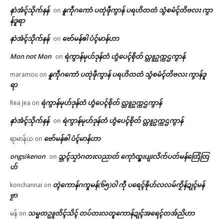
နာဲအံၚ်သိုက်နန်
နူကဵုဂကောံ ပတုဲဖဵုကွာန် ပရဟိတတံ သွံစမံၚ်တိဗလး ကွာ
on
န်ဒူရာ
နာဲအံၚ်သိုက်နန်
ဗော်မန်ၜါ ပံၚ်မာန်ဟာ
on
Mon not Mon
ရဲကွာန်မုဟ်ဒုန်တံ ဟွံပေၚ်စိုတ် လ္တူဥက္ကဌကွာန်
on
နူကဵုဂကောံ ပတုဲဖဵုကွာန် ပရဟိတတံ သွံစမံၚ်တိဗလး ကွာန်ဒူ
maramou
on
ရာ
ရဲကွာန်မုဟ်ဒုန်တံ ဟွံပေၚ်စိုတ် လ္တူဥက္ကဌကွာန်
Rea Jea
on
နာဲအံၚ်သိုက်နန်
ရဲကွာန်မုဟ်ဒုန်တံ ဟွံပေၚ်စိုတ် လ္တူဥက္ကဌကွာန်
on
ဗော်မန်ၜါ ပံၚ်မာန်ဟာ
ရာမာန်ယ
on
ongsikenon
သ္ဘၚ်သၠာဲဂတးလညာတ် ကေုာံထ္ၜးပျးလိက်ပတ်မန်တြေံတြ
on
ဟ်
တ္ၚဲကောန်ဂကူမန်(၆၅)ဝါ ကဵု ပရေၚ်ၜိုဟ်လလမ်ကၟိန်ဍုၚ်မန်
konchannai
on
ဗၟာ
သမ္မတဥူတိၚ်သိၚ် တပ်တးလတူကောန်ဍုၚ်အရေၚ်တအ်ညိဟာ
မန်
on