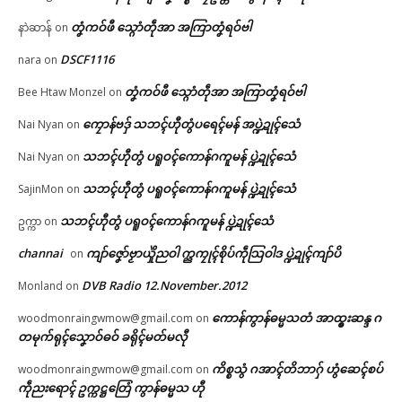
တၞံကဝ်ဖီ သ္ဂောံတဵုအာ အကြာတၞံရဝ်ဗါ
နာဲဆာန်
on
ကေတ်အဆက်
DSCF1116
nara
on
တၞံကဝ်ဖီ သ္ဂောံတဵုအာ အကြာတၞံရဝ်ဗါ
Bee Htaw Monzel
on
© ဌာန်ပရိုၚ်ဗၠးၜးမန်
ကၠောန်ဗဒှ် သဘၚ်ဟီုတွံပရေၚ်မန် အပ္ဍဲဍုၚ်သေံ
Nai Nyan
on
သဘၚ်ဟီုတွံ ပရူဝၚ်ကောန်ဂကူမန် ပ္ဍဲဍုၚ်သေံ
Nai Nyan
on
သဘၚ်ဟီုတွံ ပရူဝၚ်ကောန်ဂကူမန် ပ္ဍဲဍုၚ်သေံ
SajinMon
on
သဘၚ်ဟီုတွံ ပရူဝၚ်ကောန်ဂကူမန် ပ္ဍဲဍုၚ်သေံ
ဥက္ကာ
on
channai
ကျာ်ဇၞော်ဗၟာယှိုဲညဝါ က္ညကၠုၚ်စိုပ်ကဵုသြဝါဒ ပ္ဍဲဍုၚ်ကျာ်ပိ
on
DVB Radio 12.November.2012
Monland
on
ကောန်ကွာန်ဓမ္မသတံ အာထ္ၜးဆန္ဒ ဂ
woodmonraingwmow@gmail.com
on
တမုက်ရုၚ်သၞောဝ်ဓဝ် ခရိုၚ်မတ်မလီု
ကိစ္စသွံ ဂအာၚ်တိဘာဂှ် ဟွံဆေၚ်စပ်
woodmonraingwmow@gmail.com
on
ကဵုညးရောၚ် ဥက္ကဋ္ဌတြေံ ကွာန်ဓမ္မသ ဟီု