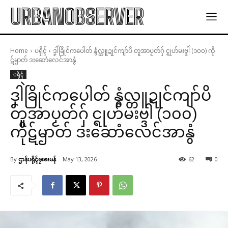
URBANOBSERVER
Home
ပရိုၚ်
ဒၞါဲခြိုင်ကပေါတ် နွံလ္တူဍုင်ကျာ်ပိ တူအာပၟတ်ဂှ် င္ရုဟ်မးဗ္ဒါဲ (၁၀၀) ကို
ဋ်ၝာတ် ဒးဆောံလေင်အာနွံ
ပရိုၚ်
ဒၞါဲခြိုင်ကပေါတ် နွံလ္တူဍုင်ကျာ်ပိ
တူအာပၟတ်ဂှ် င္ရုဟ်မးဗ္ဒါဲ (၁၀၀)
ကိုဋ်ၝာတ် ဒးဆောံလေင်အာနွံ
By
ဌာန်ပရိုၚ်ဗၠးၜးမန်
May 13, 2026
62
0