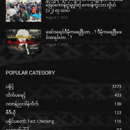
ဗြေဝ်ကောန်ၚာ်မွဲဒၞါဲတုဲ ကောန်ကွးဘာ လၟိဟ်
(၁၂) တၠ ဒးဝပ်
August 7, 2026
ဖေဝ်ဒရေဝ်ဒဳမဵုကရေဇြဳဟာ … ? ဒဳမဵုကရေဇြဳဖေ
ဝ်ဒရေဝ်ဟာ … ?
August 7, 2026
POPULAR CATEGORY
ပရိုၚ်
3373
လိက်ပရေၚ်
433
ဂလာန်ညးဒါန်လိက်
136
ဗဳဒဳယဵု
123
ပရိုင်ပတောံ: Fact-Checking
116
လညာတ်ပါ်ပါဲ
97