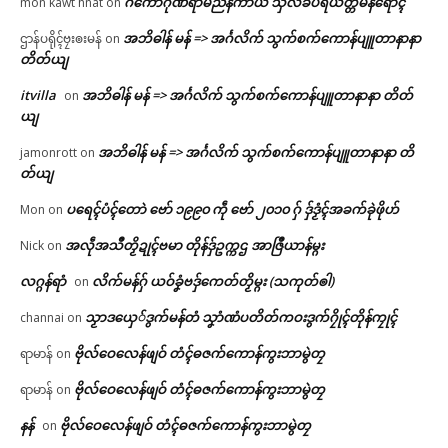
ဂကောံဂိုဏ်ရာမညနိကာယ သှ်လိခ်ပရိယတ္တိမန်ရောၚ်
mon kawt hnat
on
အဘိဓါန် မန် => အၚ်္ဂလိက် သွက်စက်ကောန်ပျူတာနာနာ
ဌာန်ပရိုၚ်ဗၠးၜးမန်
on
တိတ်ယျ
itvilla
အဘိဓါန် မန် => အၚ်္ဂလိက် သွက်စက်ကောန်ပျူတာနာနာ တိတ်
on
ယျ
အဘိဓါန် မန် => အၚ်္ဂလိက် သွက်စက်ကောန်ပျူတာနာနာ တိ
jamonrott
on
တ်ယျ
ပရေၚ်ပံၚ်တောဲ ဗော် ၁၉၉၀ ကဵု ဗော် ၂၀၁၀ ဂှ် ဒှ်ဒၟံၚ်အခက်ခုဲဖိုဟ်
Mon
on
အလဵုအသဳတၟိဍုၚ်ဗမာ တိုန်ဒှ်ဥက္ကဌ အာဇြဳယာန်မ္ဂး
Nick
on
လဂ္ဂန်ရာံ
လိက်မန်ဂှ် ယဝ်ခၞံဗဒှ်ကေတ်တၟိမ္ဂး (သကုတ်ၜါ)
on
သၟာဒယှေ်ဒွက်မန်တံ သၞာံဏံပတိတ်ကဝးဒွက်ဂၠိုၚ်တိုန်ကၠုၚ်
channai
on
ဗိုလ်ဝေလေန်ဖျဝ် တံၚ်ဓဇက်ကောန်ကွးဘာမွဲတၠ
ရာမာန်
on
ဗိုလ်ဝေလေန်ဖျဝ် တံၚ်ဓဇက်ကောန်ကွးဘာမွဲတၠ
ရာမာန်
on
နန်
ဗိုလ်ဝေလေန်ဖျဝ် တံၚ်ဓဇက်ကောန်ကွးဘာမွဲတၠ
on