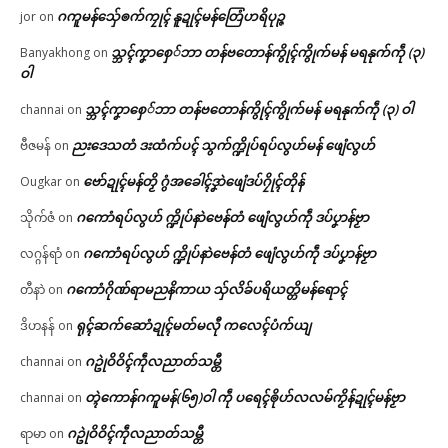
ဂကူမန်​သှ်ေၜက်ကၠုၚ် နူဍုၚ်မန်တြေံဟရိပုဉ္ဇ
jor
on
သ္ဘၚ်ကၞာစှေ်ဘာ တန်ဗတောန်ကွိုၚ်ကွိုက်မန် မရနုက်ကဵု (၃)
Banyakhong
on
ဝါ
သ္ဘၚ်ကၞာစှေ်ဘာ တန်ဗတောန်ကွိုၚ်ကွိုက်မန် မရနုက်ကဵု (၃) ဝါ
channai
on
ညးဒေသတံ ဒးထံက်ပၚ် သွက်က္ဍိုပ်ရပ်လွဟ်မန် ဖျေံလွဟ်
ဗီဇမန်
on
ဗော်ဍုၚ်မန်တၟိ ဂွံအခေါၚ်ဒၞာဲဖျေံဒပ်ဂၠိုၚ်တိုန်
Ougkar
on
ဂကောံရပ်လွဟ် က္ဍိုပ်နာဲဗေန်တံ ဖျေံလွဟ်ကဵု ဒပ်ပၞာန်ဗၟာ
သိုက်ဇံ
on
ဂကောံရပ်လွဟ် က္ဍိုပ်နာဲဗေန်တံ ဖျေံလွဟ်ကဵု ဒပ်ပၞာန်ဗၟာ
လဂ္ဂန်ရာံ
on
ဂကောံဂိုဏ်ရာမညနိကာယ သှ်လိခ်ပရိယတ္တိမန်ရောၚ်
တီနာဲ
on
ရုၚ်ဆက်ဆောံဍုၚ်မတ်မလီု ကလေၚ်ပံက်ယျ
ဒိဟနန်
on
ဂဥုဲဝိဝိၚ်ကဵုလညာတ်သမ္တီ
channai
on
တ္ၚဲကောန်ဂကူမန်(၆၅)ဝါ ကဵု ပရေၚ်ၜိုဟ်လလမ်ကၟိန်ဍုၚ်မန်ဗၟာ
channai
on
ဂဥုဲဝိဝိၚ်ကဵုလညာတ်သမ္တီ
ရာမာ
on