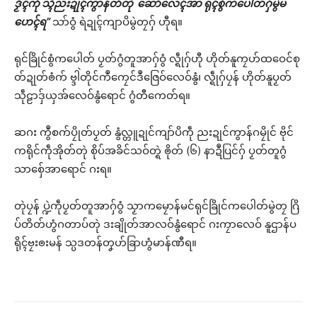
ဒၟံၚ်ကဵု သ္ၚိညးဍုၚ်ကွာန်တံတုဲ ဆောံလေၚ်အာ ရုၚ်စွံကပေါတ်ဂှ်မွဲမ
ဟေၚ်ရ”
သာ်ဝွံ ရဲဍုၚ်ကျာပိမွဲတၠဂှ် ဟီုရ။
ရုင်ခြိုင်စွံကပေါတ် ပၟတ်ဂွံတူအာဂှ်ဝွံ လ္ရဵုဂှ်ဟီု ဟိုတ်နူကၠဟ်ထဝေင်စု
တ်ဍုတ်ၜံက် ဗ္ဒါဲတိုင်ကဳကၠေင်ဒဳဇြေဝ်လေဝ်နွံ၊ လ္ရဵုဂှ်ပၠန် ဟိုတ်နူပၟတ်
သဵုဠာဒှ်ယှအ်လေဝ်နွံရောင် ဂွံတီကေတ်ရ။
ဆဂး ကွဳစက်ပၠိုတ်ပၟတ် နွံလ္တူဍုင်ကျာ်ပိကဵု ညးဍုင်ကွာန်ဂမၠိုင် ဗိုင်
ကရိုင်ကဵုအိုတ်တုဲ စိုပ်အခိင်သဝ်တ္ရဲ ၜိုတ် (၆) နာဍဳပြင်ဂှ် ပၟတ်တူဂွံ
သာစှ်ေအာရောင် ဂးရ။
တုဲပၠန် ပ္ဍဲကဵုပၟတ်တူအာဂှ်ဝွံ သၟာကမၠောန်မင်ရုင်ခြိုင်ကပေါတ်မွဲတၠ ဂြိ
ပ်တိတ်ဟွံဂတာပ်တုဲ ဒးချိုတ်အာလဝ်နွံရောင် ဂးကၠာလေဝ် နူဌာန်ပ
ရိုၚ်ဗၠးၜးမန် သ္ပဒတန်တၞဟ်ခြာဟွံမာန်ဏီရ။