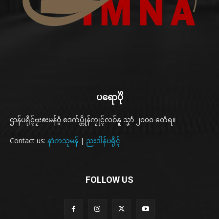
ပရောပိုဲ
ဌာန်ပရိုၚ်ဗၠးၜးမန်ဝွံ စဒက်ပ္တိုန်ကၠုၚ်လဝ်နူ သၞာံ ၂၀၀၀ တေံရ။
Contact us:
နာဲကသုမန်
|
ညးဒါန်ပရိုၚ်
FOLLOW US