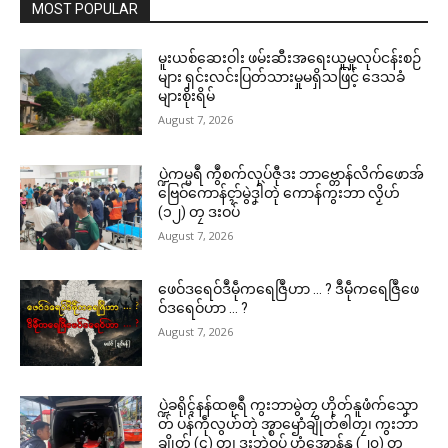
MOST POPULAR
မူးယစ်ဆေးဝါး ဖမ်းဆီးအရေးယူမှုလုပ်ငန်းစဉ်
များ ရှင်းလင်းပြတ်သားမှုမရှိသဖြင့် ဒေသခံ
များစိုးရိမ်
August 7, 2026
ပ္ဍဲကမ္မရဳ ကွဳစက်လုပ်ဇီုဒး ဘာဗ္တောန်လိက်ဖောအ်
ဗြေဝ်ကောန်ၚာ်မွဲဒၞါဲတုဲ ကောန်ကွးဘာ လၟိဟ်
(၁၂) တၠ ဒးဝပ်
August 7, 2026
ဖေဝ်ဒရေဝ်ဒဳမဵုကရေဇြဳဟာ … ? ဒဳမဵုကရေဇြဳဖေ
ဝ်ဒရေဝ်ဟာ … ?
August 7, 2026
ပ္ဍဲခရိုၚ်နန်ထၜုရဳ ကွးဘာမွဲတၠ ဟိုတ်နူဖံက်သၞော
တ် ပန်ကဵုလွဟ်တုဲ အ္စာၝောံချိုတ်ၜါတၠ၊ ကွးဘာ
ချိုတ် (၄) တၠ၊ ဒးဘဲဝပ် ဟွံအောန်နူ (၂၀) တၠ