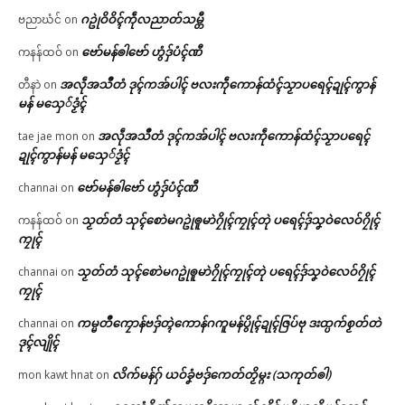
ဂဥုဲဝိဝိၚ်ကဵုလညာတ်သမ္တီ
ဗညာဃံင်
on
ဗော်မန်ၜါဗော် ဟွံဒှ်ပံၚ်ဏီ
ကနန်ထဝ်
on
အလဵုအသဳတံ ဒုၚ်ကအ်ပါၚ် ဗလးကဵုကောန်ထံၚ်သၟာပရေၚ်ဍုၚ်ကွာန်
တီနာဲ
on
မန် မသှေ်ဒၟံၚ်
အလဵုအသဳတံ ဒုၚ်ကအ်ပါၚ် ဗလးကဵုကောန်ထံၚ်သၟာပရေၚ်
tae jae mon
on
ဍုၚ်ကွာန်မန် မသှေ်ဒၟံၚ်
ဗော်မန်ၜါဗော် ဟွံဒှ်ပံၚ်ဏီ
channai
on
သၟတ်တံ သုၚ်စောဲမဂဥုဲၜူမာဲဂၠိုၚ်ကၠုၚ်တုဲ ပရေၚ်ဒှ်သၞဝဲလေဝ်ဂၠိုၚ်
ကနန်ထဝ်
on
ကၠုၚ်
သၟတ်တံ သုၚ်စောဲမဂဥုဲၜူမာဲဂၠိုၚ်ကၠုၚ်တုဲ ပရေၚ်ဒှ်သၞဝဲလေဝ်ဂၠိုၚ်
channai
on
ကၠုၚ်
ကမ္မတဳကၠောန်ဗဒှ်တ္ၚဲကောန်ဂကူမန်ပွိုၚ်ဍုၚ်ဇြပ်ဗု ဒးထ္ပက်စၟတ်တဲ
channai
on
ဒုၚ်လျိုၚ်
လိက်မန်ဂှ် ယဝ်ခၞံဗဒှ်ကေတ်တၟိမ္ဂး (သကုတ်ၜါ)
mon kawt hnat
on