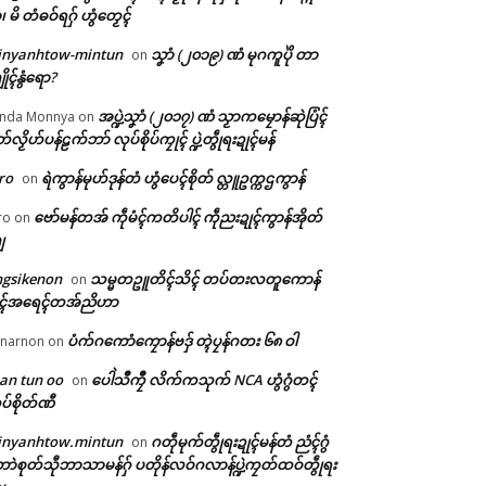
ံ၊ မိ တံဓဝ်ရဂှ် ဟွံတၟေၚ်
inyanhtow-mintun
သၞာံ (၂၀၁၉) ဏံ မုဂကူပိုဲ တာ
on
ိုၚ်နွံရော?
အပ္ဍဲသၞာံ (၂၀၁၇) ဏံ သၟာကမၠောန်ဆုဲပြံၚ်
nda Monnya
on
တ်လၟိဟ်ပန်ဠက်ဘာ် လုပ်စိုပ်ကၠုၚ် ပ္ဍဲတွဵုရးဍုၚ်မန်
ro
ရဲကွာန်မုဟ်ဒုန်တံ ဟွံပေၚ်စိုတ် လ္တူဥက္ကဌကွာန်
on
ဗော်မန်တအ် ကဵုမံၚ်ကတိပါၚ် ကဵုညးဍုၚ်ကွာန်အိုတ်
ro
on
ျ
ngsikenon
သမ္မတဥူတိၚ်သိၚ် တပ်တးလတူကောန်
on
ုၚ်အရေၚ်တအ်ညိဟာ
ပံက်ဂကောံကၠောန်ဗဒှ် တ္ၚဲပၠန်ဂတး ၆၈ ဝါ
narnon
on
an tun oo
ပေါဲသဳကၠဳ လိက်ကသုက် NCA ဟွံဂွံတၚ်
on
ပ်စိုတ်ဏီ
inyanhtow.mintun
ဂတဵုမုက်တွဵုရးဍုၚ်မန်တံ ညံၚ်ဂွံ
on
ာဲစုတ်သီုဘာသာမန်ဂှ် ပတိုန်လဝ်ဂလာန်ပ္ဍဲကၠတ်ထဝ်တွဵုရး