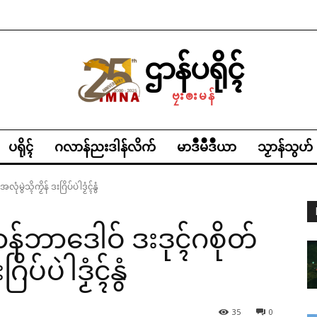
ဌာန်ပရိုၚ်
ဗၠးၜးမန်
ပရိုၚ်
ဂလာန်ညးဒါန်လိက်
မာဒဳမဳဒဳယာ
သၟာန်သွဟ်
မွဲသ္ၚိကၟိန် ဒးဂြိပ်ပဲါဒၟံၚ်နွံ
ာန်ဘာဒေါဝ် ဒးဒုၚ်ဂစိုတ်
ြိပ်ပဲါဒၟံၚ်နွံ
35
0