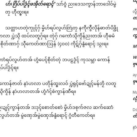
ယ
ဟ်၊ ဂြိပ်ပါဲဒၟံၚ်ဖအိုတ်ရောၚ်”
သာ်ဝွံ ညးဒေသကွာန်ဘာဒေါဝ်မွဲ
တၠ ဟီုထ္ၜးရ။
လွ
တ
သတ္တာဟတုဲကၠုၚ်ဂှ် မၞိဟ်ရပ်လွဟ်တြဴတၠ နကဵုကွဳလိုန်ဓာတ်ပိဖ္ဍို
m
ကွ
ဲဟလာ ပ္ဍဲသ္ၚိ ထပ်လတူဂှ်ရ။ တုဲဂှ် ဂကောံသ္ၚိကၟိန်ညးတအ် ဟီုဓမံ
ဌာန်ပရိုၚ်ဗၠးၜးမန်
စိုတ်ဏာဂှ် သီုကေတ်ဏာဩန် (၄၀၀) ကိုဋ်ဂှ်နွံရောၚ် သ္ဂးရ။
M
ရုဲစှ်
W
် ဂကောံရပ်လွဟ်တအ် ဟွံပေၚ်စိုတ်တုဲ ဘပဠဒၟံၚ် ကုသမ္ဘာ ကောန်
ဗု
်ပါဲဒၟံၚ်ရ။
ပရိုၚ်လက္ကရဴအိုတ်
ay
ဗု
ဂှ် ကောန်ဇာတ် နာဲဟလာ ပတိုန်ထ္ၜးလဝ် ပ္ဍဲရုၚ်ဗော်ဍုၚ်မန်တၟိ လတူ
🏛 လညာတ်ပါ်ပဲါ
ံသ္ၚိကၟိန် နာဲဟလာတအ် ဟွံဂံၚ်စဴကွာန်ဏီရ။
M
လီ
ညးဒါန်လိက်
ကဵုညးဍုၚ်ကွာန်တအ် ဒးဒုၚ်စောတ်စောဲ မၞိဟ်ဒစုက်ဇလ ဆက်ဆောံ
Do
ဗွဳဒဳယဵု
ရပ်လွဟ်တအ် မွဲဏှေအ်မွဲဏှေအ်နွံရောၚ် ဂွံတီကေတ်ရ။
တ
ated
နာ
ကေတ်အဆက်