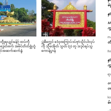
မံ
နာ
M
ကွ
ပရိုၚ်
m
ၚဵု တွဵုရးဍုင်မန်ဂှ် ထပ်ကဵု
ပ္ဍဲၜဳက္လေင် ဒေံဒုအကြာပ်ဒပ်ဗၠာဲသၟိင်ပါလုပ်
တိ
္ဂေတ်ဗက် အမိင်တိတ်ဗ္တံဟွံ
ကီု သီုဖအိုတ် သၟတ် (၇) တၠ ဒးဒုင်ရပ်သ္ပ
်ကၠုင်အဆက်ဆက်နွံ
ကောန်ပၞာန်
Re
နာ
ကွ
ရာ
o
ပ
ko
မ်