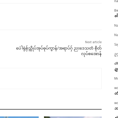
na
Be
© ဌာန်ပရိုၚ်ဗၠးၜးမန်
ဗါ
ကြဴနူနာဲဟလာ ကွာန်ဘာ
ဟိုတ်နူလွဟ်ဇၞော်တမ်ဒပ်
ညးတြုံဒေသကအ်ဗိန်မွ
Na
် ဒးဒုၚ်ပန်ဂစိုတ်တုဲ
(ခမရ – ၅၉၁) ဂှ်ရ ဂကောံ
တၠ ဂကောံရပ်လွဟ်မွဲဂ
ညးကွာန်ပအပ်စွံသၠာဲ
သ္ၚိကၟိန်ညးဒေသ ဒးဝပ်
ကောံရပ်ဏာတုဲ လလ
Na
လဝ် ကိုဋ် (၄) လက်
(၃) တၠတုဲ ချိုတ် (၁) တၠ
ပွိုၚ် (၉) တ္ၚဲဂှ် ဂွံဆဵုက
 ဒှ်ခက်ခုဲထုဲထံၚ်အာနွံ
February 24, 2026
ချိုတ်ဒၟံၚ်
Next article
Sa
 19, 2026
In "ပရိုၚ်"
May 6, 2026
ပေဲါရုဲစှ်သ္ကိုပ်အုပ်ဓုပ်ကွာန်/အရာပ်ဂှ် ညးဒေသတံ စိုတ်
ပရိုၚ်"
In "ပရိုၚ်"
လုပ်စအောန်
ဥက
c
ဍု
M
w
တံ
w
ဘာ
နာ