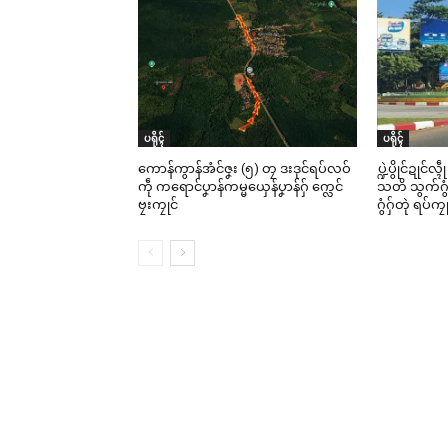
ပရိုၚ်
ပရိုၚ်
ကောန်ကွာန်အံင်ဇၞး (၅) တၠ ဒးဒုင်ရပ်လဝ်
ပ္ဍဲပွိုင်ဍုင်လ္
ကဵု ကရောင်ပၞာန်ကမ္မယှေန်ပၞာန်ဂှ် က္လေင်
သတိ သွက်ဂွံဒ
ဗၠးကၠုင်
ဂွံဂှ်တုဲ ရပ