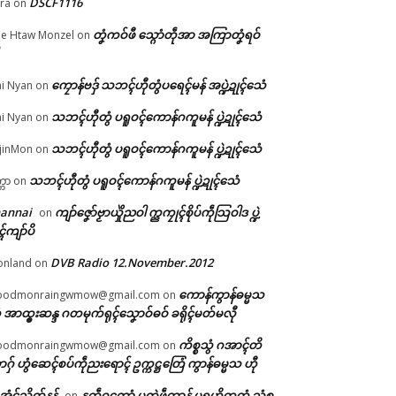
DSCF1116
ra
on
တၞံကဝ်ဖီ သ္ဂောံတဵုအာ အကြာတၞံရဝ်
e Htaw Monzel
on
ဲ
ကၠောန်ဗဒှ် သဘၚ်ဟီုတွံပရေၚ်မန် အပ္ဍဲဍုၚ်သေံ
i Nyan
on
အ်
သဘၚ်ဟီုတွံ ပရူဝၚ်ကောန်ဂကူမန် ပ္ဍဲဍုၚ်သေံ
i Nyan
on
ေတ်
သဘၚ်ဟီုတွံ ပရူဝၚ်ကောန်ဂကူမန် ပ္ဍဲဍုၚ်သေံ
jinMon
on
သဘၚ်ဟီုတွံ ပရူဝၚ်ကောန်ဂကူမန် ပ္ဍဲဍုၚ်သေံ
္ကာ
on
hannai
ကျာ်ဇၞော်ဗၟာယှိုဲညဝါ က္ညကၠုၚ်စိုပ်ကဵုသြဝါဒ ပ္ဍဲ
on
ၚ်ကျာ်ပိ
DVB Radio 12.November.2012
onland
on
ကောန်ကွာန်ဓမ္မသ
oodmonraingwmow@gmail.com
on
 အာထ္ၜးဆန္ဒ ဂတမုက်ရုၚ်သၞောဝ်ဓဝ် ခရိုၚ်မတ်မလီု
ကိစ္စသွံ ဂအာၚ်တိ
oodmonraingwmow@gmail.com
on
ဂှ် ဟွံဆေၚ်စပ်ကဵုညးရောၚ် ဥက္ကဋ္ဌတြေံ ကွာန်ဓမ္မသ ဟီု
ဲအံၚ်သိုက်နန်
နူကဵုဂကောံ ပတုဲဖဵုကွာန် ပရဟိတတံ သွံစ
on