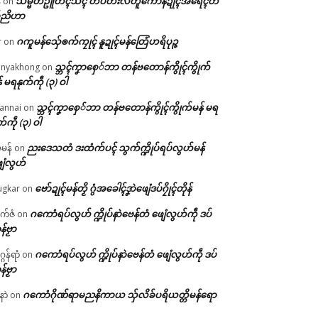
သမ္မတဥူတိၚ်သိၚ် တပ်တးလတူကောန်ဍုၚ်အရေၚ်တ
်
on
်ညိဟာ
ဂကူမန်​သှ်ေၜက်ကၠုၚ် နူဍုၚ်မန်တြေံဟရိပုဉ္ဇ
r
on
သ္ဘၚ်ကၞာစှေ်ဘာ တန်ဗတောန်ကွိုၚ်ကွိုက်
nyakhong
on
် မရနုက်ကဵု (၃) ဝါ
သ္ဘၚ်ကၞာစှေ်ဘာ တန်ဗတောန်ကွိုၚ်ကွိုက်မန် မရ
annai
on
က်ကဵု (၃) ဝါ
ညးဒေသတံ ဒးထံက်ပၚ် သွက်က္ဍိုပ်ရပ်လွဟ်မန်
ဇမန်
on
ေံလွဟ်
ဗော်ဍုၚ်မန်တၟိ ဂွံအခေါၚ်ဒၞာဲဖျေံဒပ်ဂၠိုၚ်တိုန်
gkar
on
ဂကောံရပ်လွဟ် က္ဍိုပ်နာဲဗေန်တံ ဖျေံလွဟ်ကဵု ဒပ်
ုက်ဇံ
on
န်ဗၟာ
ဂကောံရပ်လွဟ် က္ဍိုပ်နာဲဗေန်တံ ဖျေံလွဟ်ကဵု ဒပ်
ဂန်ရာံ
on
န်ဗၟာ
ဂကောံဂိုဏ်ရာမညနိကာယ သှ်လိခ်ပရိယတ္တိမန်ရော
နာဲ
on