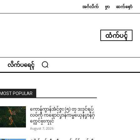
အၚ်္ဂလိက်
ဗၟာ
ဆက်စၠောံ
ထံက်ပၚ်
လိက်ပရေၚ်
MOST POPULAR
ကောန်ကွာန်အံင်ဇၞး (၅) တၠ ဒးဒုင်ရပ်
လဝ်ကဵု ကရောင်ပၞာန်ကမ္မယှေန်ပၞာန်ဂှ်
က္လေင်ဗၠးကၠုင်
August 7, 2026