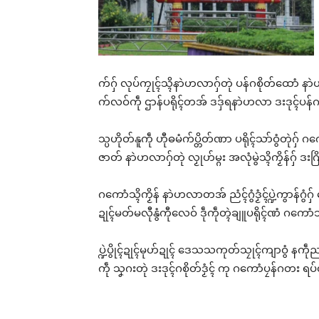
က်ဂှ် လုပ်ကၠုၚ်သ္ၚိနာဲဟလာဂှ်တုဲ ပန်ဂစိုတ်ထောံ နာ
က်လဝ်ကဵု ဌာန်ပရိုၚ်တအ် ဒဒှ်ရနာဲဟလာ ဒးဒုၚ်ပန်ဂ
သ္ပဟိုတ်နူကဵု ဟီုဓမံက်ပ္တိတ်ဏာ ပရိုၚ်သာ်ဝွံတုဲဂှ
ဇာတ် နာဲဟလာဂှ်တုဲ လၟုဟ်မ္ဂး အလုံမွဲသ္ၚိကၟိန်ဂှ် ဒးဂြိပ
ဂကောံသ္ၚိကၟိန် နာဲဟလာတအ် ညံၚ်ဂွံဒၟံၚ်ပ္ဍဲကွာန်ဂွံ
ဍုၚ်မတ်မလီုနွံကီုလေဝ် ဒဵုကဵုတ္ၚဲချူပရိုၚ်ဏံ ဂကော
ပ္ဍဲပွိုၚ်ဍုၚ်မုဟ်ဍုၚ် ဒေသသကုတ်သၠုၚ်ကျာဝွံ န
ကဵု သၞဂးတုဲ ဒးဒုၚ်ဂစိုတ်ဒၟံၚ် ကု ဂကောံပၠန်ဂတး 
Rel