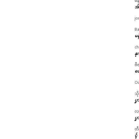
မန
အ
jo
Ba
မန
ch
နု
ဗီ
ဖျ
Ou
သိ
ပၞာ
လဂ္
ပၞာ
တီ
ၚ်