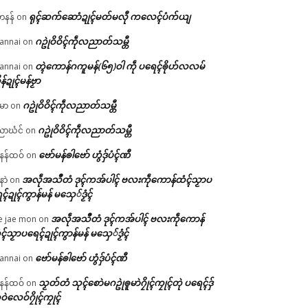
ရုၚ်ဆက်ဆောံဍုၚ်မတ်မလီု ကလေၚ်ပံက်ယျ
ဟနန်
on
ဂဥုဲဝိဝိၚ်ကဵုလညာတ်သမ္တီ
annai
on
တ္ၚဲကောန်ဂကူမန်(၆၅)ဝါ ကဵု ပရေၚ်ၜိုဟ်လလမ်
annai
on
ိန်ဍုၚ်မန်ဗၟာ
ဂဥုဲဝိဝိၚ်ကဵုလညာတ်သမ္တီ
မာ
on
ဂဥုဲဝိဝိၚ်ကဵုလညာတ်သမ္တီ
ာဃံင်
on
ဗော်မန်ၜါဗော် ဟွံဒှ်ပံၚ်ဏီ
န်ထဝ်
on
အလဵုအသဳတံ ဒုၚ်ကအ်ပါၚ် ဗလးကဵုကောန်ထံၚ်သၟာပ
နာဲ
on
ၚ်ဍုၚ်ကွာန်မန် မသှေ်ဒၟံၚ်
အလဵုအသဳတံ ဒုၚ်ကအ်ပါၚ် ဗလးကဵုကောန်
e jae mon
on
ၚ်သၟာပရေၚ်ဍုၚ်ကွာန်မန် မသှေ်ဒၟံၚ်
ဗော်မန်ၜါဗော် ဟွံဒှ်ပံၚ်ဏီ
annai
on
သၟတ်တံ သုၚ်စောဲမဂဥုဲၜူမာဲဂၠိုၚ်ကၠုၚ်တုဲ ပရေၚ်ဒှ်
န်ထဝ်
on
ဝဲလေဝ်ဂၠိုၚ်ကၠုၚ်