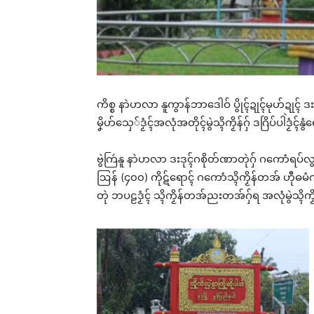
ကိစ္စ နာဲဟလာ နူကွာန်ဘာဒေါဝ် ပွိုၚ်ဍုၚ်မုဟ်ဍုၚ် ဒ
မၞိဟ်သှေ်ဒၟံၚ်အလုံအတိုၚ်မွဲသ္ၚိကၟိန်ဂှ် ဒဂြိပ်ပါဲဒၟံ
ဗွဲကြဴနူ နာဲဟလာ ဒးဒုၚ်ဂစိုတ်ဏာတုဲဂှ် ဂကောံ
ဩန် (၄၀၀) ကိုဋ်ရောၚ် ဂကောံသ္ၚိကၟိန်တအ် ဟီုဓမံက
တုဲ ဘပဠဒၟံၚ် သ္ၚိကၟိန်တအ်ညးတအ်ဂှ်ရ အလုံမွဲသ္ၚိကၟိန်မ