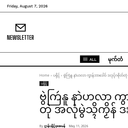
Friday, August 7, 2026
NEWSLETTER
မုက်တံ
ALL
Home
ပရိုၚ်
ဗွဲကြဴနူ နာဲဟလာ ကွာန်ဘာဒေါဝ် ဒးဒုၚ်ဂစိုတ်တုဲ အလုံ
ပရိုၚ်
ဗွဲကြဴနူ နာဲဟလာ ကွ
တုဲ အလုံမွဲသ္ၚိကၟိန် ဒးဂ
By
ဌာန်ပရိုၚ်ဗၠးၜးမန်
May 11, 2026