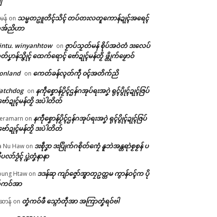
ျ
သမ္မတဥူတိၚ်သိၚ် တပ်တးလတူကောန်ဍုၚ်အရေၚ်
ီမန်
on
အ်ညိဟာ
intu. winyanhtow
ဇၟာပ်သၟတ်မန် စိုပ်အဝဲတံ ဒးလေပ်
on
တ်ပၞာန်သ္ဇိုၚ် ထေက်ရောၚ် ဗော်ဍုၚ်မန်တၟိ ဖ္တိုက်ဖၟောဝ်
onland
ကေတ်ခန်လ္ၚတ်ကဵု ၀ၚ်အတိက်ညိ
on
atchdog
နကဵုစၞောန်ပၟိၚ်ဌန်ဂအုပ်ရးအဂၞဲ ရုၚ်ပွိုၚ်ဍုၚ်ဇြပ်
on
ဗော်ဍုၚ်မန်တၟိ ဒးပဲါတိတ်
နကဵုစၞောန်ပၟိၚ်ဌန်ဂအုပ်ရးအဂၞဲ ရုၚ်ပွိုၚ်ဍုၚ်ဇြပ်
eramarn
on
ဗော်ဍုၚ်မန်တၟိ ဒးပဲါတိတ်
ဒးစဵုဒၞာ ဒးပြိုက်ဂစိုတ်ကၠေံ နူဘဲအန္တရာဲစၟစၟန် ပ
a Nu Haw
on
ုပလာ်ဒၟံၚ် ပ္ဍဲတၞံနာနာ
ဒဒန်ဆု ကျာ်ဇၞော်အ္စာတၠဥတ္တမ ကွာန်ဝၚ်က ပို
ung Htaw
on
်ကဝ်အာ
တၞံကဝ်ဖီ သ္ဂောံတဵုအာ အကြာတၞံရဝ်ဗါ
ဲဆာန်
on