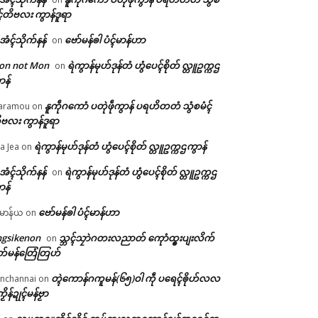
ၚ်တိဗလး ကွာန်ဒူရာ
ဲအံၚ်သိုက်နန်
ဗော်မန်ၜါ ပံၚ်မာန်ဟာ
on
on not Mon
ရဲကွာန်မုဟ်ဒုန်တံ ဟွံပေၚ်စိုတ် လ္တူဥက္ကဌ
on
ာန်
နူကဵုဂကောံ ပတုဲဖဵုကွာန် ပရဟိတတံ သွံစမံၚ်
aramou
on
ဗလး ကွာန်ဒူရာ
ရဲကွာန်မုဟ်ဒုန်တံ ဟွံပေၚ်စိုတ် လ္တူဥက္ကဌကွာန်
a Jea
on
ဲအံၚ်သိုက်နန်
ရဲကွာန်မုဟ်ဒုန်တံ ဟွံပေၚ်စိုတ် လ္တူဥက္ကဌ
on
ာန်
ဗော်မန်ၜါ ပံၚ်မာန်ဟာ
မာန်ယ
on
ngsikenon
သ္ဘၚ်သၠာဲဂတးလညာတ် ကေုာံထ္ၜးပျးလိက်
on
တ်မန်တြေံတြဟ်
တ္ၚဲကောန်ဂကူမန်(၆၅)ဝါ ကဵု ပရေၚ်ၜိုဟ်လလ
nchannai
on
ကၟိန်ဍုၚ်မန်ဗၟာ