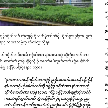
မာ
w
လျ
Ee
ဗၞ
းဒုၚ်ဂစိုတ်လဝ် တုဲကၠုၚ်ဟွံလအ်မွဲသာ်ဏံဂှ် ဟိုတ်နူဒးဒုၚ်ဘပဠတုဲ
m
ၚ်နွံရောၚ် ညးဒေသမွဲတၠ ဟီုလဴထ္ၜးကဵုရ။
m
ယ
ရပ်လွဟ်ဂစိုတ်လဝ်တအ် ဂစိုတ်ဏာ နာဲဟလာတုဲ သီုကဵုကေတ်ဏာ
်ပတိတ်ကဵု ဌာန်ပရိုၚ်လ္ၚဵုဂှ် ဂကောံရပ်လွဟ်တအ် ဟွံပေၚ်စိုတ်
o
ွဲ ဒးဂြိပ်ပါဲဒၟံၚ်ရောၚ် သ္ဂးရ။
ဍ
mi
“နာဲဟလာ ဒးပန်ဂစိုတ်ဏာတုဲဂှ် နူကဵုအဆက်အဆေန် သ္ၚိကၟိန်
th
နာဲဟလာဂှ် ဟီုဓမံက်လဝ်ကဵု ပရိုၚ်ဂှ် ဂစိုတ်ဏာ နာဲဟလာတုဲ
တု
သီုကဵုကေတ်ဏာ ဩန် (၄၀၀) ကိုဋ် ပရိုၚ်တအ်ချူတြးလဝ်ဂှ်
w
ဂကောံရပ်လွဟ်တအ် ဟွံပေၚ်စိုတ်၊ ဇှ်ရ ဘပဠဒၟံၚ် သမ္ဘာ ညး
တေ
တေံ သီုကောန်ဇာတ်ညးတေံတုဲ ညးမွဲလေဝ် ဟွံဂွံမံၚ်ပ္ဍဲကွာန်ပု