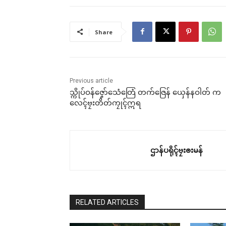
Share
ဗွဲ
ဒေါဝ
ဩန်
ဂတး
ပြၚ်
Previous article
May
သ္ကိုပ်ဝန်ဇၞော်သေံတြေံ တက်ဇြေန် ယှေန်နဝါတ် က
In "
လေၚ်ဗၠးတိတ်ကၠုၚ်ဣရ
ဌာန်ပရိုၚ်ဗၠးၜးမန်
RELATED ARTICLES