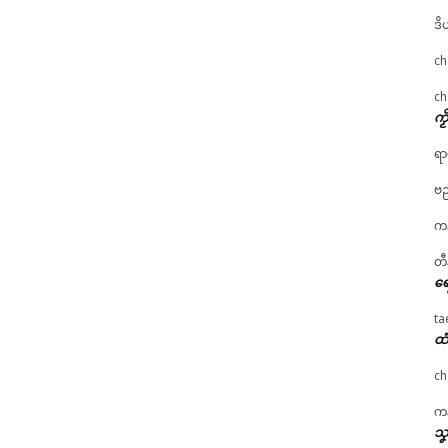
ဒိ
ch
ch
ကၟ
ရာ
ဗည
ကန
တီ
ရေ
ta
ထံ
ch
ကန
သၞ