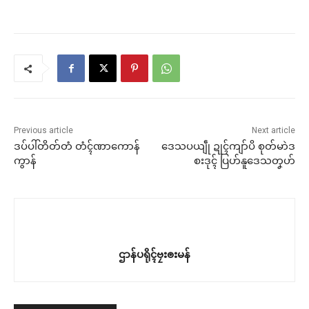
Previous article
Next article
ဒပ်ပါ်တိတ်တံ တံၚ်ဏာကောန်
ဒေသပယျဵု ဍုၚ်ကျာ်ပိ စုတ်မာဲဒ
ကွာန်
စးဒုၚ် ပြဟ်နူဒေသတၞဟ်
ဌာန်ပရိုၚ်ဗၠးၜးမန်