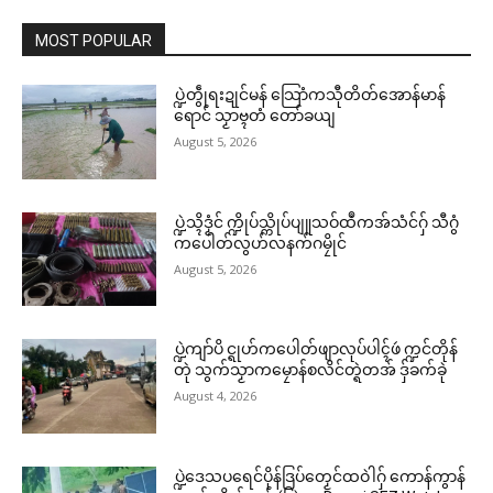
MOST POPULAR
ပ္ဍဲတွဵုရးဍုင်မန် သြောံကသီုတိတ်အောန်မာန်
ရောင် သၟာဗ္ၚတံ တော်ခယျ
August 5, 2026
ပ္ဍဲသ္ၚိဒၟံင် က္ဍိုပ်သ္ကိုပ်ပျူသဝ်ထဳကအ်သံင်ဂှ် သီဂွံ
ကပေါတ်လွဟ်လနက်ဂမၠိုင်
August 5, 2026
ပ္ဍဲကျာ်ပိ င္ရုဟ်ကပေါတ်ဖျာလုပ်ပါၚ်ဖဴ က္ဍင်တိုန်
တုဲ သွက်သၟာကမၠောန်စလိင်တ္ရဲတအ် ဒှ်ခက်ခုဲ
August 4, 2026
ပ္ဍဲဒေသပရေင်ပိုန်ဒြပ်တၟေင်ထဝဲါဂှ် ကောန်ကွာန်