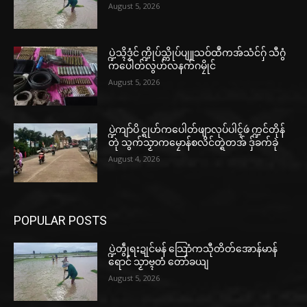
August 5, 2026
ပ္ဍဲသ္ၚိဒၟံင် က္ဍိုပ်သ္ကိုပ်ပျူသဝ်ထဳကအ်သံင်ဂှ် သီဂွံ
ကပေါတ်လွဟ်လနက်ဂမၠိုင်
August 5, 2026
ပ္ဍဲကျာ်ပိ င္ရုဟ်ကပေါတ်ဖျာလုပ်ပါၚ်ဖဴ က္ဍင်တိုန်
တုဲ သွက်သၟာကမၠောန်စလိင်တ္ရဲတအ် ဒှ်ခက်ခုဲ
August 4, 2026
POPULAR POSTS
ပ္ဍဲတွဵုရးဍုင်မန် သြောံကသီုတိတ်အောန်မာန်
ရောင် သၟာဗ္ၚတံ တော်ခယျ
August 5, 2026