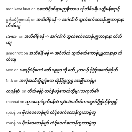
ဂကောံဂိုဏ်ရာမညနိကာယ သှ်လိခ်ပရိယတ္တိမန်ရောၚ်
mon kawt hnat
on
အဘိဓါန် မန် => အၚ်္ဂလိက် သွက်စက်ကောန်ပျူတာနာနာ
ဌာန်ပရိုၚ်ဗၠးၜးမန်
on
တိတ်ယျ
itvilla
အဘိဓါန် မန် => အၚ်္ဂလိက် သွက်စက်ကောန်ပျူတာနာနာ တိတ်
on
ယျ
အဘိဓါန် မန် => အၚ်္ဂလိက် သွက်စက်ကောန်ပျူတာနာနာ တိ
jamonrott
on
တ်ယျ
ပရေၚ်ပံၚ်တောဲ ဗော် ၁၉၉၀ ကဵု ဗော် ၂၀၁၀ ဂှ် ဒှ်ဒၟံၚ်အခက်ခုဲဖိုဟ်
Mon
on
အလဵုအသဳတၟိဍုၚ်ဗမာ တိုန်ဒှ်ဥက္ကဌ အာဇြဳယာန်မ္ဂး
Nick
on
လဂ္ဂန်ရာံ
လိက်မန်ဂှ် ယဝ်ခၞံဗဒှ်ကေတ်တၟိမ္ဂး (သကုတ်ၜါ)
on
သၟာဒယှေ်ဒွက်မန်တံ သၞာံဏံပတိတ်ကဝးဒွက်ဂၠိုၚ်တိုန်ကၠုၚ်
channai
on
ဗိုလ်ဝေလေန်ဖျဝ် တံၚ်ဓဇက်ကောန်ကွးဘာမွဲတၠ
ရာမာန်
on
ဗိုလ်ဝေလေန်ဖျဝ် တံၚ်ဓဇက်ကောန်ကွးဘာမွဲတၠ
ရာမာန်
on