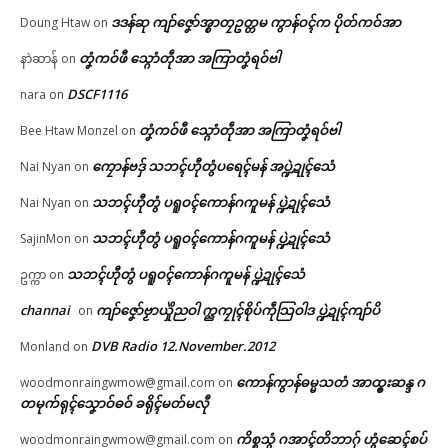
ဒဒန်ဆု ကျာ်ဇၞော်အ္စာတၠဥတ္တမ ကွာန်ဝၚ်က ပိုတ်ကဝ်အာ
Doung Htaw
on
ရုဲစှ်
တၞံကဝ်ဖီ သ္ဂောံတဵုအာ အကြာတၞံရဝ်ဗါ
နာဲဆာန်
on
ဓဝ်ပတှ်ေညးဍုၚ်ကွာန် ကေုာံ ကၠ
ပေဲါရုဲစှ်သ္ကိုပ်အုပ်ဓုပ်ကွာန်/အရာပ်
ပရိုၚ်လက္ကရဴအိုတ်
တ်ထဝ်တွဵုရးဍုၚ်မန် ပ္ဍဲသ္ကေံတဲဒပ်
ဂှ် ညးဒေသတံ စိုတ်လုပ်စအောန်
DSCF1116
nara
on
ပၞာန်
May 11, 2026
တၞံကဝ်ဖီ သ္ဂောံတဵုအာ အကြာတၞံရဝ်ဗါ
Bee Htaw Monzel
on
May 14, 2026
In "ပရိုၚ်"
🏛 လညာတ်ပါ်ပဲါ
In "ဂလာန်ညးဒါန်လိက်"
ကၠောန်ဗဒှ် သဘၚ်ဟီုတွံပရေၚ်မန် အပ္ဍဲဍုၚ်သေံ
Nai Nyan
on
ညးဒါန်လိက်
သဘၚ်ဟီုတွံ ပရူဝၚ်ကောန်ဂကူမန် ပ္ဍဲဍုၚ်သေံ
Nai Nyan
on
ဗွဳဒဳယဵု
သဘၚ်ဟီုတွံ ပရူဝၚ်ကောန်ဂကူမန် ပ္ဍဲဍုၚ်သေံ
SajinMon
on
သဘၚ်ဟီုတွံ ပရူဝၚ်ကောန်ဂကူမန် ပ္ဍဲဍုၚ်သေံ
ဥက္ကာ
on
ကေတ်အဆက်
အပ္ဍဲကာလသွဟ်လိက်ဏံ သ္ၚိ
channai
ကျာ်ဇၞော်ဗၟာယှိုဲညဝါ က္ညကၠုၚ်စိုပ်ကဵုသြဝါဒ ပ္ဍဲဍုၚ်ကျာ်ပိ
on
ကၠောန်သ္ပကေၚ်ကာမ္ၚဵုကဵုဒါန်တံ
စကာ sound box မ္ဂး ဂကောံအုပ်
DVB Radio 12.November.2012
Monland
on
ဓုပ်တံ ကေတ်အရေဝ်ရောၚ်
© ဌာန်ပရိုၚ်ဗၠးၜးမန်
February 26, 2026
ကောန်ကွာန်ဓမ္မသတံ အာထ္ၜးဆန္ဒ ဂ
woodmonraingwmow@gmail.com
on
In "ပရိုၚ်"
တမုက်ရုၚ်သၞောဝ်ဓဝ် ခရိုၚ်မတ်မလီု
ကိစ္စသွံ ဂအာၚ်တိဘာဂှ် ဟွံဆေၚ်စပ်
woodmonraingwmow@gmail.com
on