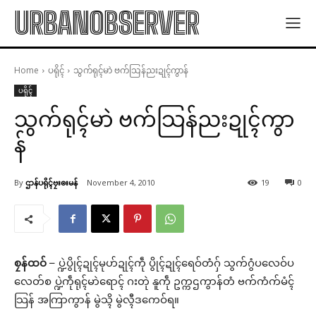
URBANOBSERVER
Home
ပရိုၚ်
သွက်ရုၚ်မာဲ ဗက်သြန်ညးဍုၚ်ကွာန်
ပရိုၚ်
သွက်ရုၚ်မာဲ ဗက်သြန်ညးဍုၚ်ကွာ
န်
By
ဌာန်ပရိုၚ်ဗၠးၜးမန်
November 4, 2010
19
0
စၠန်ထဝ်
– ပ္ဍဲပွိုၚ်ဍုၚ်မုဟ်ဍုၚ်ကဵု ပွိုၚ်ဍုၚ်ရေဝ်တံဂှ် သွက်ဂွံပလေဝ်ပ
လေတ်စ ပ္ဍဲကဵုရုၚ်မာဲရောၚ် ဂးတုဲ နူကဵု ဥက္ကဌကွာန်တံ ဗက်ကံက်မံၚ်
သြန် အကြာကွာန် မွဲသ္ၚိ မွဲလ္ၚီဒကေဝ်ရ။