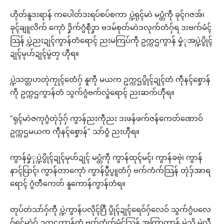
ဟိုတ်နူဒးရာန် ကပေါတ်ဒးရပ်စပ်စကာ ပ္ဍဲရုၚ်မာဲ မပ္တံကဵု ခုၚ်ဂဇအ်၊
ခုၚ်ချူလိက် ကေုာံ ဒၞိက်ဂွံစဵုဒၞာ ဗဒမ်စုတ်မာဲဒလုက်တံဂှ်ရ ဒးဗက်မံၚ်
သြန် ပ္ဍဲညးဍုၚ်ကွာန်တံရောၚ် ညးမကြပ်ကဵု ဥက္ကဌကွာန် မၞံုအပ္ဍဲပွိုၚ်
ဍုၚ်မုဟ်ဍုၚ်မွဲတၠ ဟီုရ။
ပ္ဍဲသတ္တဟတုဲကၠုၚ်တေံဂှ် နူကဵု မယက ဥက္ကဌပွိုၚ်ဍုၚ်တံ ကဵုနၚ်စၞောန်
ကဵု ဥက္ကဌကွာန်တံ သွက်ဂွံဗက်လှုဲရောၚ် ညးဆက်ဟီုရ။
“ရုၚ်မာဲဇကုဂွံတုဲဒှ်ဂှ် ကွာန်ညးကဵုညး ဒးဖန်ဖက်ဇန်ကေတ်ဏောဝ်
ဥက္ကဌမယက ကဵုနၚ်စၞောန်” သာ်ဝွံ ညးဟီုရ။
ကွာန်မၞံုပ္ဍဲပွိုၚ်ဍုၚ်မုဟ်ဍုၚ် မပ္တံကဵု ကွာန်ထုၚ်မၚ်၊ ကွာန်ခဗုဲ၊ ကွာန်
နာၚ်ပြာၚ်၊ ကွာန်တာကေုာံ ကွာန်ပွဳပွူတံဂှ် ဗက်ကံက်သြန် တုဲဒှ်အာရ
ရောၚ် ဂွံတီကေတ် နူကောန်ကွာန်တံရ။
တုပ်တဴသာ်ဂှ်ကီု ပ္ဍဲကွာန်ပလိုၚ်ဂြဳ ပွိုၚ်ဍုၚ်ရေဝ်ဂှ်လေဝ် သွက်ဂွံပလေ
ဝ်ရုၚ်မာဲဂှ် ဥက္ကဌကွာန်တံ ဗက်ကံက်မံၚ်သြန် အကြာကွာန် မွဲသ္ၚိ မွဲလ္ၚီ