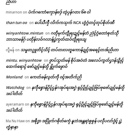
ညိဟာ
ပံက်ဂကောံကၠောန်ဗဒှ် တ္ၚဲပၠန်ဂတး ၆၈ ဝါ
minarnon
on
than tun oo
ပေါဲသဳကၠဳ လိက်ကသုက် NCA ဟွံဂွံတၚ်တုပ်စိုတ်ဏီ
on
winyanhtow.mintun
ဂတဵုမုက်တွဵုရးဍုၚ်မန်တံ ညံၚ်ဂွံတောဲစုတ်သီု
on
ဘာသာမန်ဂှ် ပတိုန်လဝ်ဂလာန်ပ္ဍဲကၠတ်ထဝ်တွဵုရးယျ
သမ္မတဥူတိၚ်သိၚ် တပ်တးလတူကောန်ဍုၚ်အရေၚ်တအ်ညိဟာ
လွီမန်
on
mintu. winyanhtow
ဇၟာပ်သၟတ်မန် စိုပ်အဝဲတံ ဒးလေပ်ကွတ်ပၞာန်သ္ဇိုၚ်
on
ထေက်ရောၚ် ဗော်ဍုၚ်မန်တၟိ ဖ္တိုက်ဖၟောဝ်
Monland
ကေတ်ခန်လ္ၚတ်ကဵု ၀ၚ်အတိက်ညိ
on
Watchdog
နကဵုစၞောန်ပၟိၚ်ဌန်ဂအုပ်ရးအဂၞဲ ရုၚ်ပွိုၚ်ဍုၚ်ဇြပ်ဗုဗော်ဍုၚ်မန်တၟိ
on
ဒးပဲါတိတ်
နကဵုစၞောန်ပၟိၚ်ဌန်ဂအုပ်ရးအဂၞဲ ရုၚ်ပွိုၚ်ဍုၚ်ဇြပ်ဗုဗော်ဍုၚ်မန်တၟိ
ayeramarn
on
Related
ဒးပဲါတိတ်
ဒးစဵုဒၞာ ဒးပြိုက်ဂစိုတ်ကၠေံ နူဘဲအန္တရာဲစၟစၟန် ပလီုပလာ်ဒၟံၚ် ပ္ဍဲ
Ma Nu Haw
on
ဌာန်ပရိုၚ်ဗၠးၜးမန်
တၞံနာနာ