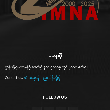
ပရောပိုဲ
ဌာန်ပရိုၚ်ဗၠးၜးမန်ဝွံ စဒက်ပ္တိုန်ကၠုၚ်လဝ်နူ သၞာံ ၂၀၀၀ တေံရ။
Contact us:
နာဲကသုမန်
|
ညးဒါန်ပရိုၚ်
FOLLOW US