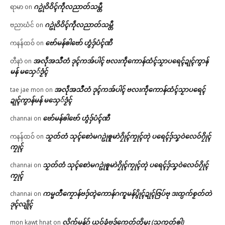
ဂဥုဲဝိဝိၚ်ကဵုလညာတ်သမ္တီ
ရာမာ
on
ဂဥုဲဝိဝိၚ်ကဵုလညာတ်သမ္တီ
ဗညာဃံင်
on
ဗော်မန်ၜါဗော် ဟွံဒှ်ပံၚ်ဏီ
ကနန်ထဝ်
on
အလဵုအသဳတံ ဒုၚ်ကအ်ပါၚ် ဗလးကဵုကောန်ထံၚ်သၟာပရေၚ်ဍုၚ်ကွာန်
တီနာဲ
on
မန် မသှေ်ဒၟံၚ်
အလဵုအသဳတံ ဒုၚ်ကအ်ပါၚ် ဗလးကဵုကောန်ထံၚ်သၟာပရေၚ်
tae jae mon
on
ဍုၚ်ကွာန်မန် မသှေ်ဒၟံၚ်
ဗော်မန်ၜါဗော် ဟွံဒှ်ပံၚ်ဏီ
channai
on
သၟတ်တံ သုၚ်စောဲမဂဥုဲၜူမာဲဂၠိုၚ်ကၠုၚ်တုဲ ပရေၚ်ဒှ်သၞဝဲလေဝ်ဂၠိုၚ်
ကနန်ထဝ်
on
ကၠုၚ်
သၟတ်တံ သုၚ်စောဲမဂဥုဲၜူမာဲဂၠိုၚ်ကၠုၚ်တုဲ ပရေၚ်ဒှ်သၞဝဲလေဝ်ဂၠိုၚ်
channai
on
ကၠုၚ်
ကမ္မတဳကၠောန်ဗဒှ်တ္ၚဲကောန်ဂကူမန်ပွိုၚ်ဍုၚ်ဇြပ်ဗု ဒးထ္ပက်စၟတ်တဲ
channai
on
ဒုၚ်လျိုၚ်
လိက်မန်ဂှ် ယဝ်ခၞံဗဒှ်ကေတ်တၟိမ္ဂး (သကုတ်ၜါ)
mon kawt hnat
on