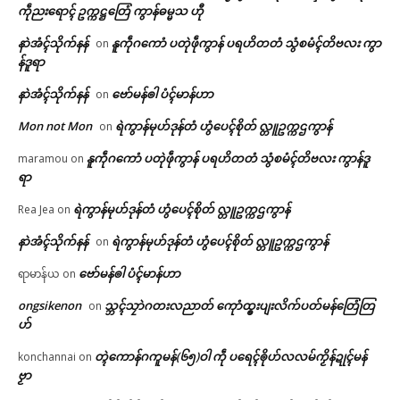
ကဵုညးရောၚ် ဥက္ကဋ္ဌတြေံ ကွာန်ဓမ္မသ ဟီု
နာဲအံၚ်သိုက်နန်
နူကဵုဂကောံ ပတုဲဖဵုကွာန် ပရဟိတတံ သွံစမံၚ်တိဗလး ကွာ
on
န်ဒူရာ
နာဲအံၚ်သိုက်နန်
ဗော်မန်ၜါ ပံၚ်မာန်ဟာ
on
Mon not Mon
ရဲကွာန်မုဟ်ဒုန်တံ ဟွံပေၚ်စိုတ် လ္တူဥက္ကဌကွာန်
on
နူကဵုဂကောံ ပတုဲဖဵုကွာန် ပရဟိတတံ သွံစမံၚ်တိဗလး ကွာန်ဒူ
maramou
on
ရာ
ရဲကွာန်မုဟ်ဒုန်တံ ဟွံပေၚ်စိုတ် လ္တူဥက္ကဌကွာန်
Rea Jea
on
နာဲအံၚ်သိုက်နန်
ရဲကွာန်မုဟ်ဒုန်တံ ဟွံပေၚ်စိုတ် လ္တူဥက္ကဌကွာန်
on
ဗော်မန်ၜါ ပံၚ်မာန်ဟာ
ရာမာန်ယ
on
ongsikenon
သ္ဘၚ်သၠာဲဂတးလညာတ် ကေုာံထ္ၜးပျးလိက်ပတ်မန်တြေံတြ
on
ဟ်
တ္ၚဲကောန်ဂကူမန်(၆၅)ဝါ ကဵု ပရေၚ်ၜိုဟ်လလမ်ကၟိန်ဍုၚ်မန်
konchannai
on
ဗၟာ