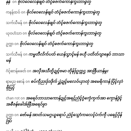
နန်
ဗိုလ်ဝေလေန်ဖျဝ် တံၚ်ဓဇက်ကောန်ကွးဘာမွဲတၠ
on
ဗိုလ်ဝေလေန်ဖျဝ် တံၚ်ဓဇက်ကောန်ကွးဘာမွဲတၠ
ကနန်ထဝ်
on
ဗိုလ်ဝေလေန်ဖျဝ် တံၚ်ဓဇက်ကောန်ကွးဘာမွဲတၠ
သက်သီမန်
on
ဗိုလ်ဝေလေန်ဖျဝ် တံၚ်ဓဇက်ကောန်ကွးဘာမွဲတၠ
ယုဝဟံသာ
on
ဗိုလ်ဝေလေန်ဖျဝ် တံၚ်ဓဇက်ကောန်ကွးဘာမွဲတၠ
ဥက္ကာ
on
ကမ္မတဳလိက်ပတ် ယေန်သၞာၚ်မန် ဗဟဵု ပတိတ်ဂျာနေဝ် ဘာသာ
သက်သီမန်
on
မန်
အလဵုအသဳတၟိဍုၚ်ဗမာ တိုန်ဒှ်ဥက္ကဌ အာဇြဳယာန်မ္ဂး
ဂံၚ်ဆာန်ခေတ်
on
စပ်ကဵုညးဒှ်ဒဒိုက် ပ္ဋဲဍုၚ်မလေဝ်ယှာတုဲ အမေရိကာန် ပြံၚ်လှာဲ
ရာမည စောန်
on
ဗီုပြၚ်
အရေဝ်ဘာသာကောန်ဍုၚ်အရၚ်ညံၚ်ဂွံကၠေံကၠက်အာ ကၠောန်ဒၟံၚ်
chan rot
on
အစဳဇန်ဖေါအ်ဗြဳအရေဝ်ဗၟာ
ဗော်မန် အာတ်သမဂ္ဂယူရောပ် ညံၚ်သ္ဂောံကလေၚ်ပံက်ကဵု ပရေၚ်ပိုန်
ဥက္ကာ
on
ဒြပ်