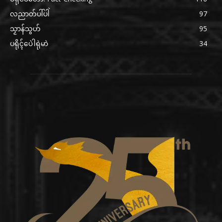
လညာတ်ပါ်ပါဲ
97
သၟာန်သွဟ်
95
ပရိုၚ်ပေဲါရုဲမာဲ
34