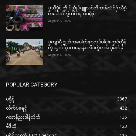
ပ္ဍဲသ္ၚိဒၟံင် က္ဍိုပ်သ္ကိုပ်ပျူသဝ်ထဳကအ်သံင်ဂှ် သီဂွံ
ကပေါတ်လွဟ်လနက်ဂမၠိုင်
August 5, 2026
ပ္ဍဲကျာ်ပိ င္ရုဟ်ကပေါတ်ဖျာလုပ်ပါၚ်ဖဴ က္ဍင်တိုန်
တုဲ သွက်သၟာကမၠောန်စလိင်တ္ရဲတအ် ဒှ်ခက်ခုဲ
August 4, 2026
POPULAR CATEGORY
ပရိုၚ်
3367
လိက်ပရေၚ်
432
ဂလာန်ညးဒါန်လိက်
136
ဗဳဒဳယဵု
123
ပရိုင်ပတောံ: Fact-Checking
116