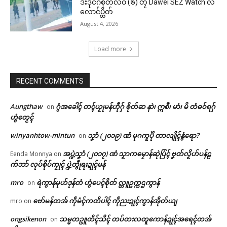
ဒးဒုင်ဂစိုတ်လဝ် (၆) တၠ Dawei SEZ Watch လ
လောင်ပ္တိတ်
August 4, 2026
Load more
RECENT COMMENTS
Aungthaw
ဂွံအခေါၚ် တၚ်ယၟုမန်ဟီုဂှ် ၜိုတ်ဆ နာဲ၊ ဣစဳ၊ မာံ၊ မိ တံဓဝ်ရဂှ်
on
ဟွံတၟေၚ်
winyanhtow-mintun
သၞာံ (၂၀၁၉) ဏံ မုဂကူပိုဲ တာလျိုၚ်နွံရော?
on
အပ္ဍဲသၞာံ (၂၀၁၇) ဏံ သၟာကမၠောန်ဆုဲပြံၚ် ဗၞတ်လၟိဟ်ပန်ဠ
Eenda Monnya
on
က်ဘာ် လုပ်စိုပ်ကၠုၚ် ပ္ဍဲတွဵုရးဍုၚ်မန်
mro
ရဲကွာန်မုဟ်ဒုန်တံ ဟွံပေၚ်စိုတ် လ္တူဥက္ကဌကွာန်
on
ဗော်မန်တအ် ကဵုမံၚ်ကတိပါၚ် ကဵုညးဍုၚ်ကွာန်အိုတ်ယျ
mro
on
ongsikenon
သမ္မတဥူတိၚ်သိၚ် တပ်တးလတူကောန်ဍုၚ်အရေၚ်တအ်
on