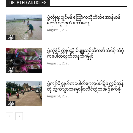
RELATED ARTICLES
ပ္ဍဲတွဵုရးဍုင်မန် သြောံကသီုတိတ်အောန်မာန်
ရောင် သၟာဗ္ၚတံ တော်ခယျ
August 5, 2026
ပရိုၚ်
ပ္ဍဲသ္ၚိဒၟံင် က္ဍိုပ်သ္ကိုပ်ပျူသဝ်ထဳကအ်သံင်ဂှ် သီဂွံ
ကပေါတ်လွဟ်လနက်ဂမၠိုင်
August 5, 2026
ပရိုၚ်
ပ္ဍဲကျာ်ပိ င္ရုဟ်ကပေါတ်ဖျာလုပ်ပါၚ်ဖဴ က္ဍင်တိုန်
တုဲ သွက်သၟာကမၠောန်စလိင်တ္ရဲတအ် ဒှ်ခက်ခုဲ
August 4, 2026
ပရိုၚ်