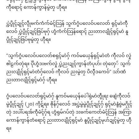
ကီုရောၚ် ကောန်ကွာန်မွဲတၠ ဟီုရ။
ပ္ဍဲပွိုၚ်ဍုၚ်လ္ၚဵုဗက်ကံက်မံၚ်သြန် သွက်ဂွံပလေဝ်ပလေတ် ရုၚ်မာဲကီု
လေဝ် ပ္ဍဲပွိုၚ်ဍုၚ်ဇြပ်ဗုဂှ် ဟွံကံက်သြန်ရောၚ် ညးတာလျိုၚ်ရုၚ်မာဲ နူ
ပွိုၚ်ဍုၚ်ဇြပ်ဗုမွဲတၠ ဟီုရ။
“သွက်ဂွံပလေဝ်ပလေတ်စရုၚ်မာဲဂှ် ကဝ်မယှေန်ရုၚ်မာဲတံ ကဵုလဝ် လှုဲ
ၜါဠက်တုဲရ။ ပိုဲဟွံဒးဗက်လှုဲ ပ္ဍဲညးဍုၚ်ကွာန်တံပုဟ်၊ တုဲတှေ် သွက်
ညးလျိုၚ်ရုၚ်မာဲတံဂှ်လေဝ် ကဵုလဝ် ညးမွဲတၠ ပိလ္ၚီဒကေဝ်” သာ်ဏံ
ညးတာလျိုၚ်ရုၚ်မာဲဂှ် ဟီုရ။
ဂွံပလေဝ်ပလေတ်ရုၚ်မာဲဂှ် နူကဝ်မယှေန်ပေဲါရုဲမာဲတွဵုရး ဖျေံကဵုလဝ်
မွဲပွိုၚ်ဍုၚ် (၂၀) ကိုဋ်ရ။ ၜိုန်ဂှ်လေဝ် အပ္ဍဲမွဲမွဲပွိုၚ်ဍုၚ်ဂှ် ရုၚ်မာဲနွံဗွဲမဂၠိုၚ်
တုဲ ဒးပါ်ပရအ်ကဵုမံၚ်ဂှ်ရ ဟွံရုမ်ဂပ်တုဲ ဒးဗက်ကေတ်မံၚ်သြန် အကြာ
ကောန်ကွာန်တံရောၚ် ညးတာလျိုၚ်ရုၚ်မာဲ နူပွိုၚ်ဍုၚ်မုဟ်ဍုၚ်မွဲတၠ ဟီု
ရ။