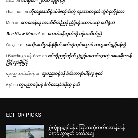
ပေဲါရုဲမာဲ – ၂၀၁၀ တုဲမ္ဂး (၃)
အသီ
on
ဟိုတ်နူအသိၚ်ပေဲါဗတိုက်တုဲ ကွးဘာတန်တံ ဟွံဂံၚ်တိုန်ဘာ
chanmon
on
ကေအေန်ယူ အာတ်မိက်သြန် ညံၚ်ဟွံပလာပ်ပထုဲ ပေဲါရုဲမာဲ
Mon
on
Bee Htaw Monzel
ကေတ်ခန်လ္ၚတ်ကဵု ၀ၚ်အတိက်ညိ
on
အလဵုအသဳပၞာန် စွံစိုတ် ဗော်ဟွံလုပ်သၞောဝ် လတူဗော်ဍုၚ်မန်တၟိ
Ougkar
on
စပ်ကဵုညးဒှ်ဒဒိုက် ပ္ဋဲဍုၚ်မလေဝ်ယှာတုဲ အမေရိကာန်
USavehugo မန်ဟံသာ
on
ပြံၚ်လှာဲဗီုပြၚ်
တၠပညာဝၚ်မန် ဒံက်တာနာဲပါန်လှ စုတိ
ရာမည သက်သီမန်
on
တၠပညာဝၚ်မန် ဒံက်တာနာဲပါန်လှ စုတိ
ဇဲနာဲ
on
EDITOR PICKS
ပ္ဍဲတွဵုရးဍုင်မန် သြောံကသီုတိတ်အောန်မာန်
ရောင် သၟာဗ္ၚတံ တော်ခယျ