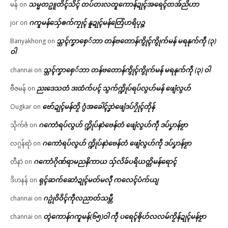
သမ္မတဥူတိၚ်သိၚ် တပ်တးလတူကောန်ဍုၚ်အရေၚ်တအ်ညိဟာ
မန်
on
ဂကူမန်​သှ်ေၜက်ကၠုၚ် နူဍုၚ်မန်တြေံဟရိပုဉ္ဇ
jor
on
သ္ဘၚ်ကၞာစှေ်ဘာ တန်ဗတောန်ကွိုၚ်ကွိုက်မန် မရနုက်ကဵု (၃)
Banyakhong
on
ဝါ
သ္ဘၚ်ကၞာစှေ်ဘာ တန်ဗတောန်ကွိုၚ်ကွိုက်မန် မရနုက်ကဵု (၃) ဝါ
channai
on
ညးဒေသတံ ဒးထံက်ပၚ် သွက်က္ဍိုပ်ရပ်လွဟ်မန် ဖျေံလွဟ်
ဗီဇမန်
on
ဗော်ဍုၚ်မန်တၟိ ဂွံအခေါၚ်ဒၞာဲဖျေံဒပ်ဂၠိုၚ်တိုန်
Ougkar
on
ဂကောံရပ်လွဟ် က္ဍိုပ်နာဲဗေန်တံ ဖျေံလွဟ်ကဵု ဒပ်ပၞာန်ဗၟာ
သိုက်ဇံ
on
ဂကောံရပ်လွဟ် က္ဍိုပ်နာဲဗေန်တံ ဖျေံလွဟ်ကဵု ဒပ်ပၞာန်ဗၟာ
လဂ္ဂန်ရာံ
on
ဂကောံဂိုဏ်ရာမညနိကာယ သှ်လိခ်ပရိယတ္တိမန်ရောၚ်
တီနာဲ
on
ရုၚ်ဆက်ဆောံဍုၚ်မတ်မလီု ကလေၚ်ပံက်ယျ
ဒိဟနန်
on
ဂဥုဲဝိဝိၚ်ကဵုလညာတ်သမ္တီ
channai
on
တ္ၚဲကောန်ဂကူမန်(၆၅)ဝါ ကဵု ပရေၚ်ၜိုဟ်လလမ်ကၟိန်ဍုၚ်မန်ဗၟာ
channai
on