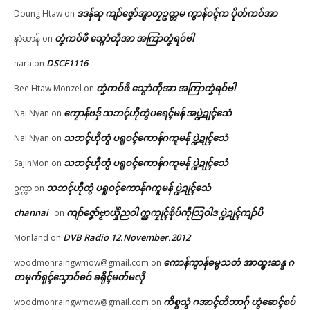
ဒဒန်ဆု ကျာ်ဇၞော်အ္စာတၠဥတ္တမ ကွာန်ဝၚ်က ပိုတ်ကဝ်အာ
Doung Htaw
on
ရုဲစှ်
တၞံကဝ်ဖီ သ္ဂောံတဵုအာ အကြာတၞံရဝ်ဗါ
နာဲဆာန်
on
ပရိုၚ်လက္ကရဴအိုတ်
DSCF1116
nara
on
တၞံကဝ်ဖီ သ္ဂောံတဵုအာ အကြာတၞံရဝ်ဗါ
Bee Htaw Monzel
on
မန် ဒးလုပ်ကေတ်တာလျိုၚ် ယိုက်
မန်ပ္ဍဲ မန်မ္ၚး သ္ဒးဒှ်မွဲမှပ် မွဲကသပ်
🏛 လညာတ်ပါ်ပဲါ
ဂၠေၚ်ပၞာန်မန်ဂှ် ဇြိုၚ်မံၚ်စိုတ်ဟာ …
ရောၚ်
ကၠောန်ဗဒှ် သဘၚ်ဟီုတွံပရေၚ်မန် အပ္ဍဲဍုၚ်သေံ
Nai Nyan
on
June 12, 2026
May 21, 2026
ညးဒါန်လိက်
In "ပရိုၚ်"
In "လိက်ပရေၚ်"
သဘၚ်ဟီုတွံ ပရူဝၚ်ကောန်ဂကူမန် ပ္ဍဲဍုၚ်သေံ
Nai Nyan
on
ဗွဳဒဳယဵု
သဘၚ်ဟီုတွံ ပရူဝၚ်ကောန်ဂကူမန် ပ္ဍဲဍုၚ်သေံ
SajinMon
on
သဘၚ်ဟီုတွံ ပရူဝၚ်ကောန်ဂကူမန် ပ္ဍဲဍုၚ်သေံ
ဥက္ကာ
on
ကေတ်အဆက်
channai
ကျာ်ဇၞော်ဗၟာယှိုဲညဝါ က္ညကၠုၚ်စိုပ်ကဵုသြဝါဒ ပ္ဍဲဍုၚ်ကျာ်ပိ
on
သၞောဝ်ဥပဒေညးဍုၚ်ကွာန် ဒးယို
DVB Radio 12.November.2012
Monland
on
က်ဂၠေၚ်ဝန်ပၞာန်ကဵု ပြသၞာတမ်ရိုဟ်
© ဌာန်ပရိုၚ်ဗၠးၜးမန်
ပရေၚ်ဂကူ
ကောန်ကွာန်ဓမ္မသတံ အာထ္ၜးဆန္ဒ ဂ
woodmonraingwmow@gmail.com
on
May 25, 2026
တမုက်ရုၚ်သၞောဝ်ဓဝ် ခရိုၚ်မတ်မလီု
In "လိက်ပရေၚ်"
ကိစ္စသွံ ဂအာၚ်တိဘာဂှ် ဟွံဆေၚ်စပ်
woodmonraingwmow@gmail.com
on