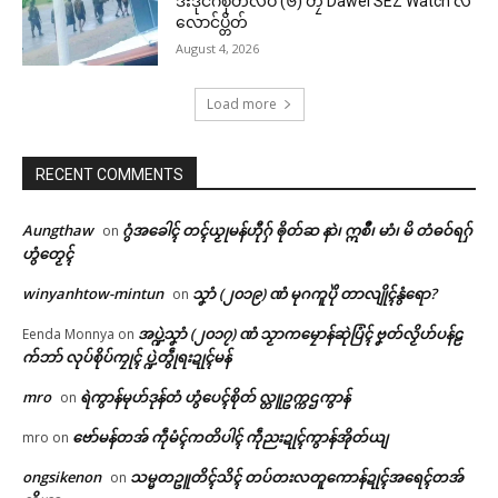
ဒးဒုင်ဂစိုတ်လဝ် (၆) တၠ Dawei SEZ Watch လ
လောင်ပ္တိတ်
August 4, 2026
Load more
RECENT COMMENTS
Aungthaw
ဂွံအခေါၚ် တၚ်ယၟုမန်ဟီုဂှ် ၜိုတ်ဆ နာဲ၊ ဣစဳ၊ မာံ၊ မိ တံဓဝ်ရဂှ်
on
ဟွံတၟေၚ်
winyanhtow-mintun
သၞာံ (၂၀၁၉) ဏံ မုဂကူပိုဲ တာလျိုၚ်နွံရော?
on
အပ္ဍဲသၞာံ (၂၀၁၇) ဏံ သၟာကမၠောန်ဆုဲပြံၚ် ဗၞတ်လၟိဟ်ပန်ဠ
Eenda Monnya
on
က်ဘာ် လုပ်စိုပ်ကၠုၚ် ပ္ဍဲတွဵုရးဍုၚ်မန်
mro
ရဲကွာန်မုဟ်ဒုန်တံ ဟွံပေၚ်စိုတ် လ္တူဥက္ကဌကွာန်
on
ဗော်မန်တအ် ကဵုမံၚ်ကတိပါၚ် ကဵုညးဍုၚ်ကွာန်အိုတ်ယျ
mro
on
ongsikenon
သမ္မတဥူတိၚ်သိၚ် တပ်တးလတူကောန်ဍုၚ်အရေၚ်တအ်
on