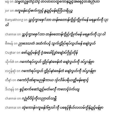
သမ္မတဥူတိၚ်သိၚ် တပ်တးလတူကောန်ဍုၚ်အရေၚ်တအ်ညိဟာ
မန်
on
ဂကူမန်​သှ်ေၜက်ကၠုၚ် နူဍုၚ်မန်တြေံဟရိပုဉ္ဇ
jor
on
သ္ဘၚ်ကၞာစှေ်ဘာ တန်ဗတောန်ကွိုၚ်ကွိုက်မန် မရနုက်ကဵု (၃)
Banyakhong
on
ဝါ
သ္ဘၚ်ကၞာစှေ်ဘာ တန်ဗတောန်ကွိုၚ်ကွိုက်မန် မရနုက်ကဵု (၃) ဝါ
channai
on
ညးဒေသတံ ဒးထံက်ပၚ် သွက်က္ဍိုပ်ရပ်လွဟ်မန် ဖျေံလွဟ်
ဗီဇမန်
on
ဗော်ဍုၚ်မန်တၟိ ဂွံအခေါၚ်ဒၞာဲဖျေံဒပ်ဂၠိုၚ်တိုန်
Ougkar
on
ဂကောံရပ်လွဟ် က္ဍိုပ်နာဲဗေန်တံ ဖျေံလွဟ်ကဵု ဒပ်ပၞာန်ဗၟာ
သိုက်ဇံ
on
ဂကောံရပ်လွဟ် က္ဍိုပ်နာဲဗေန်တံ ဖျေံလွဟ်ကဵု ဒပ်ပၞာန်ဗၟာ
လဂ္ဂန်ရာံ
on
ဂကောံဂိုဏ်ရာမညနိကာယ သှ်လိခ်ပရိယတ္တိမန်ရောၚ်
တီနာဲ
on
ရုၚ်ဆက်ဆောံဍုၚ်မတ်မလီု ကလေၚ်ပံက်ယျ
ဒိဟနန်
on
ဂဥုဲဝိဝိၚ်ကဵုလညာတ်သမ္တီ
channai
on
တ္ၚဲကောန်ဂကူမန်(၆၅)ဝါ ကဵု ပရေၚ်ၜိုဟ်လလမ်ကၟိန်ဍုၚ်မန်ဗၟာ
channai
on