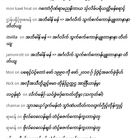
ဂကောံဂိုဏ်ရာမညနိကာယ သှ်လိခ်ပရိယတ္တိမန်ရောၚ်
mon kawt hnat
on
အဘိဓါန် မန် => အၚ်္ဂလိက် သွက်စက်ကောန်ပျူတာနာနာ
ဌာန်ပရိုၚ်ဗၠးၜးမန်
on
တိတ်ယျ
itvilla
အဘိဓါန် မန် => အၚ်္ဂလိက် သွက်စက်ကောန်ပျူတာနာနာ တိတ်
on
ယျ
အဘိဓါန် မန် => အၚ်္ဂလိက် သွက်စက်ကောန်ပျူတာနာနာ တိ
jamonrott
on
တ်ယျ
ပရေၚ်ပံၚ်တောဲ ဗော် ၁၉၉၀ ကဵု ဗော် ၂၀၁၀ ဂှ် ဒှ်ဒၟံၚ်အခက်ခုဲဖိုဟ်
Mon
on
အလဵုအသဳတၟိဍုၚ်ဗမာ တိုန်ဒှ်ဥက္ကဌ အာဇြဳယာန်မ္ဂး
Nick
on
လဂ္ဂန်ရာံ
လိက်မန်ဂှ် ယဝ်ခၞံဗဒှ်ကေတ်တၟိမ္ဂး (သကုတ်ၜါ)
on
သၟာဒယှေ်ဒွက်မန်တံ သၞာံဏံပတိတ်ကဝးဒွက်ဂၠိုၚ်တိုန်ကၠုၚ်
channai
on
ဗိုလ်ဝေလေန်ဖျဝ် တံၚ်ဓဇက်ကောန်ကွးဘာမွဲတၠ
ရာမာန်
on
ဗိုလ်ဝေလေန်ဖျဝ် တံၚ်ဓဇက်ကောန်ကွးဘာမွဲတၠ
ရာမာန်
on