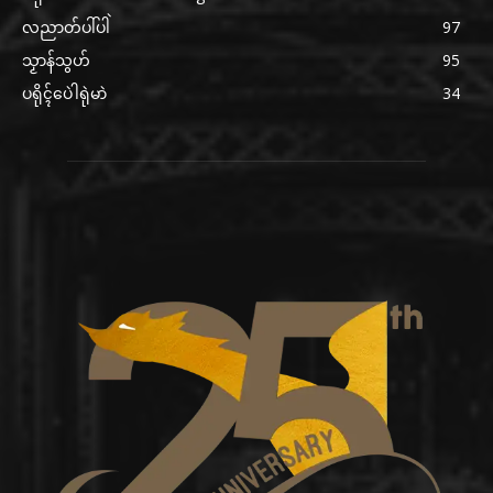
လညာတ်ပါ်ပါဲ
97
သၟာန်သွဟ်
95
ပရိုၚ်ပေဲါရုဲမာဲ
34