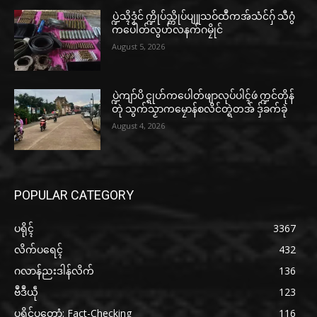
ပ္ဍဲသ္ၚိဒၟံင် က္ဍိုပ်သ္ကိုပ်ပျူသဝ်ထဳကအ်သံင်ဂှ် သီဂွံ
ကပေါတ်လွဟ်လနက်ဂမၠိုင်
August 5, 2026
ပ္ဍဲကျာ်ပိ င္ရုဟ်ကပေါတ်ဖျာလုပ်ပါၚ်ဖဴ က္ဍင်တိုန်
တုဲ သွက်သၟာကမၠောန်စလိင်တ္ရဲတအ် ဒှ်ခက်ခုဲ
August 4, 2026
POPULAR CATEGORY
ပရိုၚ်
3367
လိက်ပရေၚ်
432
ဂလာန်ညးဒါန်လိက်
136
ဗဳဒဳယဵု
123
ပရိုင်ပတောံ: Fact-Checking
116