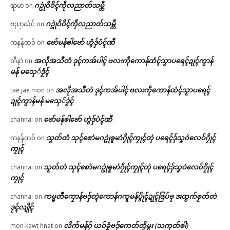
ဂဥုဲဝိဝိၚ်ကဵုလညာတ်သမ္တီ
ရာမာ
on
ဂဥုဲဝိဝိၚ်ကဵုလညာတ်သမ္တီ
ဗညာဃံင်
on
ဗော်မန်ၜါဗော် ဟွံဒှ်ပံၚ်ဏီ
ကနန်ထဝ်
on
အလဵုအသဳတံ ဒုၚ်ကအ်ပါၚ် ဗလးကဵုကောန်ထံၚ်သၟာပရေၚ်ဍုၚ်ကွာန်
တီနာဲ
on
မန် မသှေ်ဒၟံၚ်
အလဵုအသဳတံ ဒုၚ်ကအ်ပါၚ် ဗလးကဵုကောန်ထံၚ်သၟာပရေၚ်
tae jae mon
on
ဍုၚ်ကွာန်မန် မသှေ်ဒၟံၚ်
ဗော်မန်ၜါဗော် ဟွံဒှ်ပံၚ်ဏီ
channai
on
သၟတ်တံ သုၚ်စောဲမဂဥုဲၜူမာဲဂၠိုၚ်ကၠုၚ်တုဲ ပရေၚ်ဒှ်သၞဝဲလေဝ်ဂၠိုၚ်
ကနန်ထဝ်
on
ကၠုၚ်
သၟတ်တံ သုၚ်စောဲမဂဥုဲၜူမာဲဂၠိုၚ်ကၠုၚ်တုဲ ပရေၚ်ဒှ်သၞဝဲလေဝ်ဂၠိုၚ်
channai
on
ကၠုၚ်
ကမ္မတဳကၠောန်ဗဒှ်တ္ၚဲကောန်ဂကူမန်ပွိုၚ်ဍုၚ်ဇြပ်ဗု ဒးထ္ပက်စၟတ်တဲ
channai
on
ဒုၚ်လျိုၚ်
လိက်မန်ဂှ် ယဝ်ခၞံဗဒှ်ကေတ်တၟိမ္ဂး (သကုတ်ၜါ)
mon kawt hnat
on