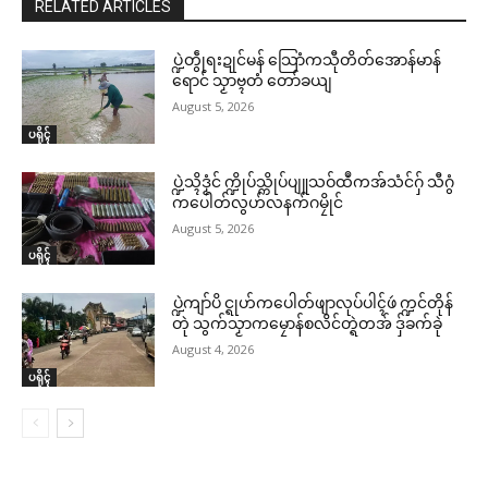
RELATED ARTICLES
ပ္ဍဲတွဵုရးဍုင်မန် သြောံကသီုတိတ်အောန်မာန်
ရောင် သၟာဗ္ၚတံ တော်ခယျ
August 5, 2026
ပရိုၚ်
ပ္ဍဲသ္ၚိဒၟံင် က္ဍိုပ်သ္ကိုပ်ပျူသဝ်ထဳကအ်သံင်ဂှ် သီဂွံ
ကပေါတ်လွဟ်လနက်ဂမၠိုင်
August 5, 2026
ပရိုၚ်
ပ္ဍဲကျာ်ပိ င္ရုဟ်ကပေါတ်ဖျာလုပ်ပါၚ်ဖဴ က္ဍင်တိုန်
တုဲ သွက်သၟာကမၠောန်စလိင်တ္ရဲတအ် ဒှ်ခက်ခုဲ
August 4, 2026
ပရိုၚ်