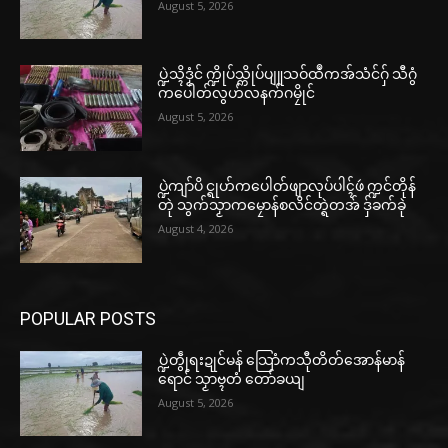
August 5, 2026
ပ္ဍဲသ္ၚိဒၟံင် က္ဍိုပ်သ္ကိုပ်ပျူသဝ်ထဳကအ်သံင်ဂှ် သီဂွံ
ကပေါတ်လွဟ်လနက်ဂမၠိုင်
August 5, 2026
ပ္ဍဲကျာ်ပိ င္ရုဟ်ကပေါတ်ဖျာလုပ်ပါၚ်ဖဴ က္ဍင်တိုန်
တုဲ သွက်သၟာကမၠောန်စလိင်တ္ရဲတအ် ဒှ်ခက်ခုဲ
August 4, 2026
POPULAR POSTS
ပ္ဍဲတွဵုရးဍုင်မန် သြောံကသီုတိတ်အောန်မာန်
ရောင် သၟာဗ္ၚတံ တော်ခယျ
August 5, 2026