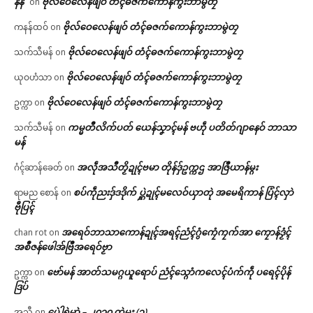
နန်
ဗိုလ်ဝေလေန်ဖျဝ် တံၚ်ဓဇက်ကောန်ကွးဘာမွဲတၠ
on
ဗိုလ်ဝေလေန်ဖျဝ် တံၚ်ဓဇက်ကောန်ကွးဘာမွဲတၠ
ကနန်ထဝ်
on
ဗိုလ်ဝေလေန်ဖျဝ် တံၚ်ဓဇက်ကောန်ကွးဘာမွဲတၠ
သက်သီမန်
on
ဗိုလ်ဝေလေန်ဖျဝ် တံၚ်ဓဇက်ကောန်ကွးဘာမွဲတၠ
ယုဝဟံသာ
on
ဗိုလ်ဝေလေန်ဖျဝ် တံၚ်ဓဇက်ကောန်ကွးဘာမွဲတၠ
ဥက္ကာ
on
ကမ္မတဳလိက်ပတ် ယေန်သၞာၚ်မန် ဗဟဵု ပတိတ်ဂျာနေဝ် ဘာသာ
သက်သီမန်
on
မန်
အလဵုအသဳတၟိဍုၚ်ဗမာ တိုန်ဒှ်ဥက္ကဌ အာဇြဳယာန်မ္ဂး
ဂံၚ်ဆာန်ခေတ်
on
စပ်ကဵုညးဒှ်ဒဒိုက် ပ္ဋဲဍုၚ်မလေဝ်ယှာတုဲ အမေရိကာန် ပြံၚ်လှာဲ
ရာမည စောန်
on
ဗီုပြၚ်
အရေဝ်ဘာသာကောန်ဍုၚ်အရၚ်ညံၚ်ဂွံကၠေံကၠက်အာ ကၠောန်ဒၟံၚ်
chan rot
on
အစဳဇန်ဖေါအ်ဗြဳအရေဝ်ဗၟာ
ဗော်မန် အာတ်သမဂ္ဂယူရောပ် ညံၚ်သ္ဂောံကလေၚ်ပံက်ကဵု ပရေၚ်ပိုန်
ဥက္ကာ
on
ဒြပ်
ပေဲါရုဲမာဲ – ၂၀၁၀ တုဲမ္ဂး (၃)
အသီ
on