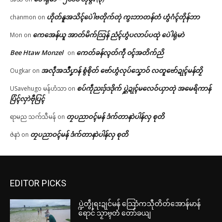
ဟိုတ်နူအသိၚ်ပေဲါဗတိုက်တုဲ ကွးဘာတန်တံ ဟွံဂံၚ်တိုန်ဘာ
chanmon
on
ကေအေန်ယူ အာတ်မိက်သြန် ညံၚ်ဟွံပလာပ်ပထုဲ ပေဲါရုဲမာဲ
Mon
on
Bee Htaw Monzel
ကေတ်ခန်လ္ၚတ်ကဵု ၀ၚ်အတိက်ညိ
on
အလဵုအသဳပၞာန် စွံစိုတ် ဗော်ဟွံလုပ်သၞောဝ် လတူဗော်ဍုၚ်မန်တၟိ
Ougkar
on
စပ်ကဵုညးဒှ်ဒဒိုက် ပ္ဋဲဍုၚ်မလေဝ်ယှာတုဲ အမေရိကာန်
USavehugo မန်ဟံသာ
on
ပြံၚ်လှာဲဗီုပြၚ်
တၠပညာဝၚ်မန် ဒံက်တာနာဲပါန်လှ စုတိ
ရာမည သက်သီမန်
on
တၠပညာဝၚ်မန် ဒံက်တာနာဲပါန်လှ စုတိ
ဇဲနာဲ
on
EDITOR PICKS
ပ္ဍဲတွဵုရးဍုင်မန် သြောံကသီုတိတ်အောန်မာန်
ရောင် သၟာဗ္ၚတံ တော်ခယျ