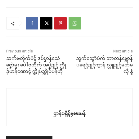
Previous article
Next article
ဆက်ဗတိုက်မံၚ် ဒပ်ပၞာန်သေံ
သွက်သ္ဂောံပံက် ဘာတန်ဗ္တောန်
ဇၞော်မ္ဂး ပေဲါဗတိုက် အပ္ဍဲဍုၚ် က္တဵု
ပရေၚ်ဍုၚ်ကွာန် လ္တူဍုၚ်မတ်မ
ဒှ်မာန်ဏောၚ် က္ဍိုပ်သ္ကိုပ်မန်ဟီု
လီု နွံ
ဌာန်ပရိုၚ်ဗၠးၜးမန်