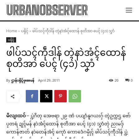
URBANOBSERVER
Home
ပရိုၚ်
ဖါပ်သၚ်ကဵုဒါန် တ္ၚဲနာဲအံၚ်ထောန် စုတိအာ ပေၚ် (၄၁) သၞာံ
ပရိုၚ်
ဖါပ်သၚ်ကဵုဒါန် တ္ၚဲနာဲအံၚ်ထောန်
စုတိအာ ပေၚ် (၄၁) သၞာံ
By
ဌာန်ပရိုၚ်ဗၠးၜးမန်
April 29, 2011
20
0
မိလျးထဝ်
– ပ္ဍဲဂိတု အေဗရာ ၂၉ ဏံ ပယျာံနူဂယးဂှ် တ္ၚဲဥက္ကဌ ဗော်
ပၠတရဴ ဍုၚ်မန် နာဲအံၚ်ထောန် စုတိအာ ပေၚ် (၄၁) သၞာံတုဲ ညးမဒှ်
ကောန်ဇာတ် နာဲတေန်အံၚ် ကေုာံ ကောဒေံဂမၠိုၚ် ဖါပ်သၚ်ကဵုဒါန် ပ္ဍဲ