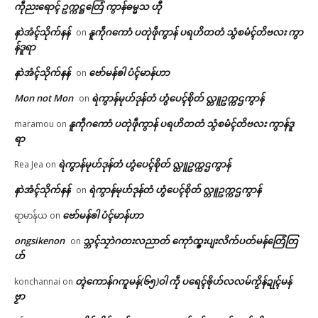
ကဵုညးရောၚ် ဥက္ကဋ္ဌတြေံ ကွာန်ဓမ္မသ ဟီု
နာဲအံၚ်သိုက်နန်
နူကဵုဂကောံ ပတုဲဖဵုကွာန် ပရဟိတတံ သွံစမံၚ်တိဗလး ကွာ
on
န်ဒူရာ
နာဲအံၚ်သိုက်နန်
ဗော်မန်ၜါ ပံၚ်မာန်ဟာ
on
Mon not Mon
ရဲကွာန်မုဟ်ဒုန်တံ ဟွံပေၚ်စိုတ် လ္တူဥက္ကဌကွာန်
on
နူကဵုဂကောံ ပတုဲဖဵုကွာန် ပရဟိတတံ သွံစမံၚ်တိဗလး ကွာန်ဒူ
maramou
on
ရာ
ရဲကွာန်မုဟ်ဒုန်တံ ဟွံပေၚ်စိုတ် လ္တူဥက္ကဌကွာန်
Rea Jea
on
နာဲအံၚ်သိုက်နန်
ရဲကွာန်မုဟ်ဒုန်တံ ဟွံပေၚ်စိုတ် လ္တူဥက္ကဌကွာန်
on
ဗော်မန်ၜါ ပံၚ်မာန်ဟာ
ရာမာန်ယ
on
ongsikenon
သ္ဘၚ်သၠာဲဂတးလညာတ် ကေုာံထ္ၜးပျးလိက်ပတ်မန်တြေံတြ
on
ဟ်
တ္ၚဲကောန်ဂကူမန်(၆၅)ဝါ ကဵု ပရေၚ်ၜိုဟ်လလမ်ကၟိန်ဍုၚ်မန်
konchannai
on
ဗၟာ