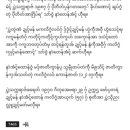
မံၚ် ပ္ဍဲသက္ကရာဇ် ၁၉၈၇ ဂှ် ပိုဲတိတ်ပၠန်ဂတးတှေ် ခိုဟ်ဏောၚ် ချပ်ဂွံ
တုဲ ပိုဲတိတ်အာဂြိပ်ရ” သာ်ဝွံ နာဲတေန်အံၚ် ဟီုရ။
“ပ္ဍဲတ္ၚဲဏံ ဍုၚ်မန် မကလိဂွံလဝ်ဂှ် ဒှ်ဒၟံၚ်ဍုၚ်မန် ဟၟဲကဵုအဝဵု ဟွံသေၚ်ရ၊
ဂကူမန်တံဂှ် ကတိုၚ်ကတိုၚ်ကၟဟ်ကၟဟ် ဒးကၠောန်အာ ဒးပံၚ်တောဲ
အာကဵု ဂကူဘဝတုပ်တံမှ တၚ်ရန်တၟအ် ဍုၚ်မန် နွံကဵုအဝဵုဂှ် ကလိဂွံ
ကၠုၚ်မာန်ဏောၚ်” သာ်ဝွံ နာဲတေန်အံၚ် ဆက်ဟီုရ။
နာဲအံၚ်ထောန်ဝွံ မဒှ်ဇာတိကွာန်ပ္ၚ သ္ပမ္ၚဵုထပ်တဲကဵု မိဨသိၚ် ဇာတိကွာ
န်ကၠအ်သတ်တုဲ ကလိဂွံလဝ် ကောန်ဇာတ် (၁၂) တၠကီုရ။
ပ္ဍဲသက္ကရာဇ်ခရေတ် ၁၉၇၀ ဂိတုအေဗရာ၂၉ ဂှ် ဥက္ကဌ ဗော်ပၠတရဴ
ဍုၚ်မန် နာဲအံၚ်ထောန် ကလိဂွံအာယုက် (၅၇) ဂှ် စုတိအာ ပ္ဍဲသ္ၚိညး
လ္တူဍုၚ်မတ်မလီုရ။
TAGS
ပရိုၚ်