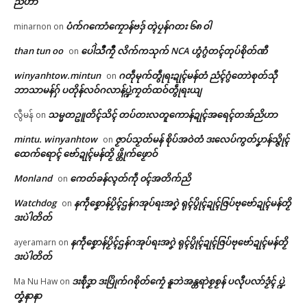
ညိဟာ
ပံက်ဂကောံကၠောန်ဗဒှ် တ္ၚဲပၠန်ဂတး ၆၈ ဝါ
minarnon
on
than tun oo
ပေါဲသဳကၠဳ လိက်ကသုက် NCA ဟွံဂွံတၚ်တုပ်စိုတ်ဏီ
on
winyanhtow.mintun
ဂတဵုမုက်တွဵုရးဍုၚ်မန်တံ ညံၚ်ဂွံတောဲစုတ်သီု
on
ဘာသာမန်ဂှ် ပတိုန်လဝ်ဂလာန်ပ္ဍဲကၠတ်ထဝ်တွဵုရးယျ
သမ္မတဥူတိၚ်သိၚ် တပ်တးလတူကောန်ဍုၚ်အရေၚ်တအ်ညိဟာ
လွီမန်
on
mintu. winyanhtow
ဇၟာပ်သၟတ်မန် စိုပ်အဝဲတံ ဒးလေပ်ကွတ်ပၞာန်သ္ဇိုၚ်
on
ထေက်ရောၚ် ဗော်ဍုၚ်မန်တၟိ ဖ္တိုက်ဖၟောဝ်
Monland
ကေတ်ခန်လ္ၚတ်ကဵု ၀ၚ်အတိက်ညိ
on
Watchdog
နကဵုစၞောန်ပၟိၚ်ဌန်ဂအုပ်ရးအဂၞဲ ရုၚ်ပွိုၚ်ဍုၚ်ဇြပ်ဗုဗော်ဍုၚ်မန်တၟိ
on
ဒးပဲါတိတ်
နကဵုစၞောန်ပၟိၚ်ဌန်ဂအုပ်ရးအဂၞဲ ရုၚ်ပွိုၚ်ဍုၚ်ဇြပ်ဗုဗော်ဍုၚ်မန်တၟိ
ayeramarn
on
ဒးပဲါတိတ်
ဒးစဵုဒၞာ ဒးပြိုက်ဂစိုတ်ကၠေံ နူဘဲအန္တရာဲစၟစၟန် ပလီုပလာ်ဒၟံၚ် ပ္ဍဲ
Ma Nu Haw
on
ဌာန်ပရိုၚ်ဗၠးၜးမန်
တၞံနာနာ
Related