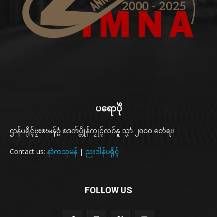
ပရောပိုဲ
ဌာန်ပရိုၚ်ဗၠးၜးမန်ဝွံ စဒက်ပ္တိုန်ကၠုၚ်လဝ်နူ သၞာံ ၂၀၀၀ တေံရ။
Contact us:
နာဲကသုမန်
|
ညးဒါန်ပရိုၚ်
FOLLOW US