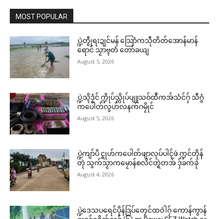
MOST POPULAR
ပ္ဍဲတွဵုရးဍုင်မန် သြောံကသီုတိတ်အောန်မာန်
ရောင် သၟာဗ္ၚတံ တော်ခယျ
August 5, 2026
ပ္ဍဲသ္ၚိဒၟံင် က္ဍိုပ်သ္ကိုပ်ပျူသဝ်ထဳကအ်သံင်ဂှ် သီဂွံ
ကပေါတ်လွဟ်လနက်ဂမၠိုင်
August 5, 2026
ပ္ဍဲကျာ်ပိ င္ရုဟ်ကပေါတ်ဖျာလုပ်ပါၚ်ဖဴ က္ဍင်တိုန်
တုဲ သွက်သၟာကမၠောန်စလိင်တ္ရဲတအ် ဒှ်ခက်ခုဲ
August 4, 2026
ပ္ဍဲဒေသပရေင်ပိုန်ဒြပ်တၟေင်ထဝဲါဂှ် ကောန်ကွာန်