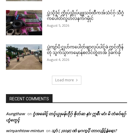
© ဌာန်ပရိုၚ်ဗၠးၜးမန်
………
July 21, 2026
ပ္ဍဲသ္ၚိဒၟံင် က္ဍိုပ်သ္ကိုပ်ပျူသဝ်ထဳကအ်သံင်ဂှ် သီဂွံ
In "လိက်ပရေၚ်"
ကပေါတ်လွဟ်လနက်ဂမၠိုင်
August 5, 2026
ပ္ဍဲကျာ်ပိ င္ရုဟ်ကပေါတ်ဖျာလုပ်ပါၚ်ဖဴ က္ဍင်တိုန်
တုဲ သွက်သၟာကမၠောန်စလိင်တ္ရဲတအ် ဒှ်ခက်ခုဲ
August 4, 2026
Load more
RECENT COMMENTS
Aungthaw
ဂွံအခေါၚ် တၚ်ယၟုမန်ဟီုဂှ် ၜိုတ်ဆ နာဲ၊ ဣစဳ၊ မာံ၊ မိ တံဓဝ်ရဂှ်
on
ဟွံတၟေၚ်
winyanhtow-mintun
သၞာံ (၂၀၁၉) ဏံ မုဂကူပိုဲ တာလျိုၚ်နွံရော?
on