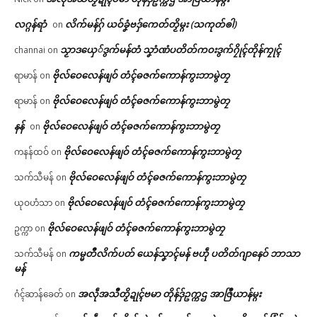
လဂ္ဂန်ရာံ
လိက်မန်ဂှ် ယဝ်ခၞံဗဒှ်ကေတ်တၟိမ္ဂး (သကုတ်ၜါ)
on
သၟာဒယှေ်ဒွက်မန်တံ သၞာံဏံပတိတ်ကဝးဒွက်ဂၠိုၚ်တိုန်ကၠုၚ်
channai
on
ဗိုလ်ဝေလေန်ဖျဝ် တံၚ်ဓဇက်ကောန်ကွးဘာမွဲတၠ
ရာမာန်
on
ဗိုလ်ဝေလေန်ဖျဝ် တံၚ်ဓဇက်ကောန်ကွးဘာမွဲတၠ
ရာမာန်
on
နန်
ဗိုလ်ဝေလေန်ဖျဝ် တံၚ်ဓဇက်ကောန်ကွးဘာမွဲတၠ
on
ဗိုလ်ဝေလေန်ဖျဝ် တံၚ်ဓဇက်ကောန်ကွးဘာမွဲတၠ
ကနန်ထဝ်
on
ဗိုလ်ဝေလေန်ဖျဝ် တံၚ်ဓဇက်ကောန်ကွးဘာမွဲတၠ
သက်သီမန်
on
ဗိုလ်ဝေလေန်ဖျဝ် တံၚ်ဓဇက်ကောန်ကွးဘာမွဲတၠ
ယုဝဟံသာ
on
ဗိုလ်ဝေလေန်ဖျဝ် တံၚ်ဓဇက်ကောန်ကွးဘာမွဲတၠ
ဥက္ကာ
on
ကမ္မတဳလိက်ပတ် ယေန်သၞာၚ်မန် ဗဟဵု ပတိတ်ဂျာနေဝ် ဘာသာ
သက်သီမန်
on
မန်
အလဵုအသဳတၟိဍုၚ်ဗမာ တိုန်ဒှ်ဥက္ကဌ အာဇြဳယာန်မ္ဂး
ဂံၚ်ဆာန်ခေတ်
on