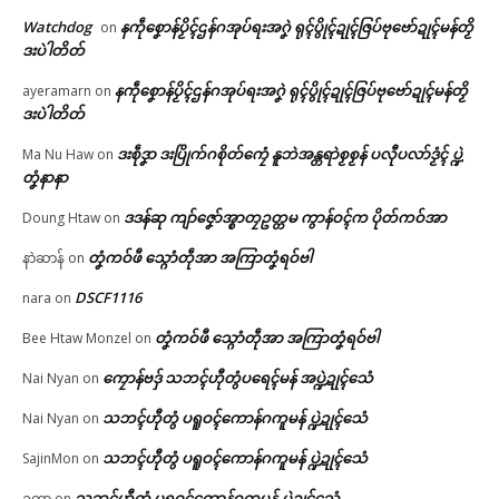
Watchdog
နကဵုစၞောန်ပၟိၚ်ဌန်ဂအုပ်ရးအဂၞဲ ရုၚ်ပွိုၚ်ဍုၚ်ဇြပ်ဗုဗော်ဍုၚ်မန်တၟိ
on
ဒးပဲါတိတ်
နကဵုစၞောန်ပၟိၚ်ဌန်ဂအုပ်ရးအဂၞဲ ရုၚ်ပွိုၚ်ဍုၚ်ဇြပ်ဗုဗော်ဍုၚ်မန်တၟိ
ayeramarn
on
ဒးပဲါတိတ်
ဒးစဵုဒၞာ ဒးပြိုက်ဂစိုတ်ကၠေံ နူဘဲအန္တရာဲစၟစၟန် ပလီုပလာ်ဒၟံၚ် ပ္ဍဲ
Ma Nu Haw
on
တၞံနာနာ
ဒဒန်ဆု ကျာ်ဇၞော်အ္စာတၠဥတ္တမ ကွာန်ဝၚ်က ပိုတ်ကဝ်အာ
Doung Htaw
on
တၞံကဝ်ဖီ သ္ဂောံတဵုအာ အကြာတၞံရဝ်ဗါ
နာဲဆာန်
on
DSCF1116
nara
on
တၞံကဝ်ဖီ သ္ဂောံတဵုအာ အကြာတၞံရဝ်ဗါ
Bee Htaw Monzel
on
ကၠောန်ဗဒှ် သဘၚ်ဟီုတွံပရေၚ်မန် အပ္ဍဲဍုၚ်သေံ
Nai Nyan
on
သဘၚ်ဟီုတွံ ပရူဝၚ်ကောန်ဂကူမန် ပ္ဍဲဍုၚ်သေံ
Nai Nyan
on
သဘၚ်ဟီုတွံ ပရူဝၚ်ကောန်ဂကူမန် ပ္ဍဲဍုၚ်သေံ
SajinMon
on
သဘၚ်ဟီုတွံ ပရူဝၚ်ကောန်ဂကူမန် ပ္ဍဲဍုၚ်သေံ
ဥက္ကာ
on