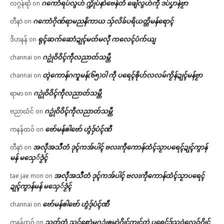
ဂကောံရပ်လွဟ် က္ဍိုပ်နာဲဗေန်တံ ဖျေံလွဟ်ကဵု ဒပ်ပၞာန်ဗၟာ
လဂ္ဂန်ရာံ
on
ဂကောံဂိုဏ်ရာမညနိကာယ သှ်လိခ်ပရိယတ္တိမန်ရောၚ်
တီနာဲ
on
ရုၚ်ဆက်ဆောံဍုၚ်မတ်မလီု ကလေၚ်ပံက်ယျ
ဒိဟနန်
on
ဂဥုဲဝိဝိၚ်ကဵုလညာတ်သမ္တီ
channai
on
တ္ၚဲကောန်ဂကူမန်(၆၅)ဝါ ကဵု ပရေၚ်ၜိုဟ်လလမ်ကၟိန်ဍုၚ်မန်ဗၟာ
channai
on
ဂဥုဲဝိဝိၚ်ကဵုလညာတ်သမ္တီ
ရာမာ
on
ဂဥုဲဝိဝိၚ်ကဵုလညာတ်သမ္တီ
ဗညာဃံင်
on
ဗော်မန်ၜါဗော် ဟွံဒှ်ပံၚ်ဏီ
ကနန်ထဝ်
on
အလဵုအသဳတံ ဒုၚ်ကအ်ပါၚ် ဗလးကဵုကောန်ထံၚ်သၟာပရေၚ်ဍုၚ်ကွာန်
တီနာဲ
on
မန် မသှေ်ဒၟံၚ်
အလဵုအသဳတံ ဒုၚ်ကအ်ပါၚ် ဗလးကဵုကောန်ထံၚ်သၟာပရေၚ်
tae jae mon
on
ဍုၚ်ကွာန်မန် မသှေ်ဒၟံၚ်
ဗော်မန်ၜါဗော် ဟွံဒှ်ပံၚ်ဏီ
channai
on
သၟတ်တံ သုၚ်စောဲမဂဥုဲၜူမာဲဂၠိုၚ်ကၠုၚ်တုဲ ပရေၚ်ဒှ်သၞဝဲလေဝ်ဂၠိုၚ်
ကနန်ထဝ်
on