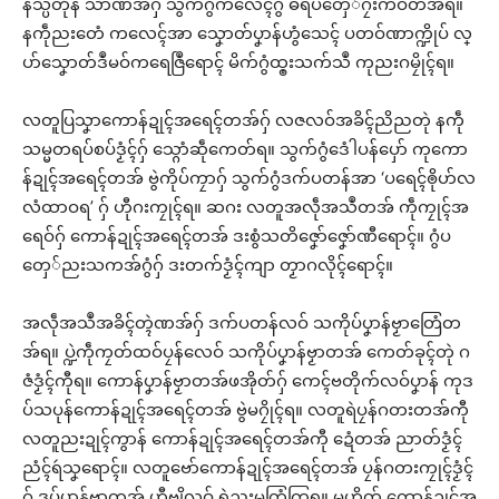
န်သ္ပတိုန် သာ်ဏအ်ဂှ် သွက်ဂွံကလေၚ်ဂွံ ဓရ်ပတှေ်ဂၠးကဝ်တအ်ရ။
နကဵုညးတေံ ကလေၚ်အာ သၞောတ်ပၞာန်ဟွံသေၚ် ပတဝ်ဏာက္ဍိုပ် လ္
ပာ်သၞောတ်ဒဳမဝ်ကရေဇြဳရောၚ် မိက်ဂွံထ္ၜးသက်သဳ ကုညးဂမၠိုၚ်ရ။
လတူပြသၞာကောန်ဍုၚ်အရေၚ်တအ်ဂှ် လဇလဝ်အခိၚ်ညိညတုဲ နကဵု
သမ္မတရပ်စပ်ဒၟံၚ်ဂှ် သ္ဂောံဆဵုကေတ်ရ။ သွက်ဂွံဒေံါပန်ပှော် ကုကော
န်ဍုၚ်အရေၚ်တအ် ဗွဲကိုပ်ကၠာဂှ် သွက်ဂွံဒက်ပတန်အာ ‘ပရေၚ်ၜိုဟ်လ
လံထာဝရ’ ဂှ် ဟီုဂးကၠုၚ်ရ။ ဆဂး လတူအလဵုအသဳတအ် ကဵုကၠုၚ်အ
ရေဝ်ဂှ် ကောန်ဍုၚ်အရေၚ်တအ် ဒးစွံသတိဇၞော်ဇၞော်ဏီရောၚ်။ ဂွံပ
တှေ်ညးသကအ်ဂွံဂှ် ဒးတက်ဒၟံၚ်ကျာ တၟာဂလိုၚ်ရောၚ်။
အလဵုအသဳအခိၚ်တ္ၚဲဏအ်ဂှ် ဒက်ပတန်လဝ် သကိုပ်ပၞာန်ဗၟာတြေံတ
အ်ရ။ ပ္ဍဲကဵုကၠတ်ထဝ်ပၠန်လေဝ် သကိုပ်ပၞာန်ဗၟာတအ် ကေတ်ခုၚ်တုဲ ဂ
ဇံဒၟံၚ်ကီုရ။ ကောန်ပၞာန်ဗၟာတအ်ဖအိုတ်ဂှ် ကေၚ်ဗတိုက်လဝ်ပၞာန် ကုဒ
ပ်သပုန်ကောန်ဍုၚ်အရေၚ်တအ် ဗွဲမဂၠိုၚ်ရ။ လတူရဲပၠန်ဂတးတအ်ကီု
လတူညးဍုၚ်ကွာန် ကောန်ဍုၚ်အရေၚ်တအ်ကီု ဍေံတအ် ညာတ်ဒၟံၚ်
ညံၚ်ရဴသၞရောၚ်။ လတူဗော်ကောန်ဍုၚ်အရေၚ်တအ် ပၠန်ဂတးကၠုၚ်ဒၟံၚ်
ဂှ် ဒပ်ပၞာန်ဗၟာတအ် ဟီုဗျိလဝ် ရဲညးမကြံကြရ။ မုဟိုတ် ကောန်ဍုၚ်အ