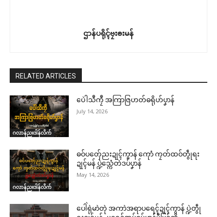
ဌာန်ပရိုၚ်ဗၠးၜးမန်
RELATED ARTICLES
ပေဲါသဳကၠဳ အကြာဇြဟတ်ဓရိုဟ်ပၞာန်
July 14, 2026
ဂလာန်ညးဒါန်လိက်
ဓဝ်ပတှ်ေညးဍုၚ်ကွာန် ကေုာံ ကၠတ်ထဝ်တွဵုရး
ဍုၚ်မန် ပ္ဍဲသ္ကေံတဲဒပ်ပၞာန်
May 14, 2026
ဂလာန်ညးဒါန်လိက်
ပေါဲရုဲမာဲတုဲ အကာဲအရာပရေၚ်ဍုၚ်ကွာန် ပ္ဍဲတွဵု