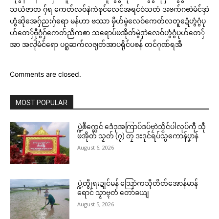
သယံဇာတ ဂ်ှရ ကေတ်လဝ်နဲကဲစုင်လေင်အရင်ဝံသတံ ဒးဗက်ဂၜာဲမံင်ဒှာဲ
ဟွံဆႝုအေဂ်ှညးဂ်ှရော မန်ဟာ ဗဿာ မှိဟ်မွဲလေဝ်ကေတ်လတူဍေံဟွံဂွံပု
ဌာန်ပရိုၚ်ဗၠးၜးမန်
ဟ်တေ်ှဗီုဂွံဂ်ှကေတ်ညိကၜာ သရောပ်ဖအိုတ်မွဲဒှာဲလေဝ်ဟွံဂွံပုဟ်တေ်ှ
Related
အာ အလႝုမံင်ရော ပ႙ုဆက်လၛတ်အာပရိုင်ပၜန် တင်ဂုဏ်ရအဵ
ရုဲစှ်
Comments are closed.
ပရိုၚ်လက္ကရဴအိုတ်
MOST POPULAR
ဂၠံၚ်တရဴဂကူမန်ဂှ် စိုပ်မံၚ်ဂၠံၚ်လဵုရ
အ္စာဘာကောန်ဂကူမန်ဂမၠိုၚ် ဂွံ
🏛 လညာတ်ပါ်ပဲါ
ရော …
ဆက်ကေတ်တာလျိုၚ် သၞာံဇမၠိၚ်
March 23, 2026
မာန် သာ်လဵုဒးရေၚ်တၠုၚ်အာရော
ပ္ဍဲၜဳက္လေင် ဒေံဒုအကြာပ်ဒပ်ဗၠာဲသၟိင်ပါလုပ်ကီု သီု
ညးဒါန်လိက်
In "ပရိုၚ်"
February 14, 2026
ဖအိုတ် သၟတ် (၇) တၠ ဒးဒုင်ရပ်သ္ပကောန်ပၞာန်
In "ပရိုၚ်"
August 6, 2026
ဗွဳဒဳယဵု
ကေတ်အဆက်
ပ္ဍဲတွဵုရးဍုင်မန် သြောံကသီုတိတ်အောန်မာန်
ရောင် သၟာဗ္ၚတံ တော်ခယျ
August 5, 2026
တရဴပၠန်ဂတး စိုပ်ဒၟံၚ်ဂၠံၚ်လဵုရရော