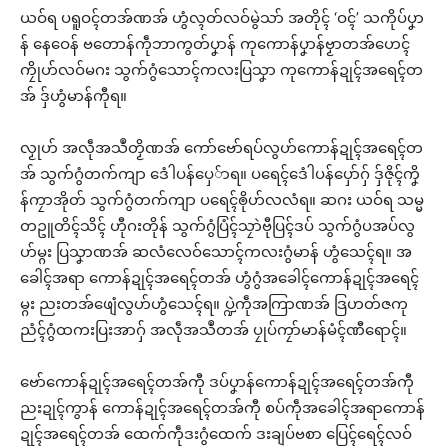
ယဝ်ရ ပရူဝၚ်တအ်ဏအ် ဟွံလ္ၚတ်လဝ်မွဲသာ် အတိုၚ် ‘ဝၚ်’ သကိုပ်ပၞာ
န် နေဝေန် ဗတောန်ကဵုဘာကွတ်ပၞာန် ကုကောန်ပၞာန်ဗၟာတအ်ဟေၚ်
ကၠိုဟ်လဝ်မဂး သွက်ဂွံသောၚ်ကလးပြသၞာ ကုကောန်ဍုၚ်အရေၚ်တ
အ် ဒှ်ဟွံမာန်ကီုရ။
လၟုဟ် အလဵုအသဳတၟိဏအ် ကော်ဗော်ရပ်လွဟ်ကောန်ဍုၚ်အရေၚ်တ
အ် သွက်ဂွံတက်ကျာ ဒေံါပန်ပှေ်ာရ။ ပရေၚ်ဒေံါပန်ပှော်ဂှ် ဒှ်ဇိုၚ်ကၞိ
န်ကၠာအိုတ် သွက်ဂွံတက်ကျာ ပရေၚ်ၜိုဟ်လလံရ။ ဆဂး ယဝ်ရ သမ္မ
တဥူတိၚ်သိၚ် ဟီုဂးတိုန် သွက်ဂွံပြံၚ်သၠာဲဗီုပြၚ်ဒပ် သွက်ဂွံပအပ်လွ
ဟ်မ္ဂး ပြသၞာဏအ် ဆလံလေဝ်သောၚ်ကလးဂွံမာန် ဟွံသေၚ်ရ။ အ
ခေါၚ်အရာ ကောန်ဍုၚ်အရေၚ်တအ် ဟွံဂွံအခေါၚ်ကောန်ဍုၚ်အရေၚ်
မ္ဂး ညးတအ်ဖျေံလွဟ်ဟွံသေၚ်ရ။ ပ္ဍဲကဵုအကြာဏအ် ဒြဟတ်ဇကု
ညံၚ်ဂွံထကးပြးအာဂှ် အလဵုအသဳတအ် ပၠုပ်ကၠာ်မာန်မံၚ်ဏီရောၚ်။
ဗော်ကောန်ဍုၚ်အရေၚ်တအ်ကီု ဒပ်ပၞာန်ကောန်ဍုၚ်အရေၚ်တအ်ကီု
ညးဍုၚ်ကွာန် ကောန်ဍုၚ်အရေၚ်တအ်ကီု စပ်ကဵုအခေါၚ်အရာကောန်
ဍုၚ်အရေၚ်တအ် ထေက်ကဵုဒးဂွံထေက် ဒးချပ်ဗစာ ပြေၚ်ရေၚ်လဝ်