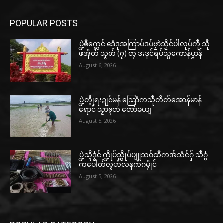
POPULAR POSTS
ပ္ဍဲၜဳက္လေင် ဒေံဒုအကြာပ်ဒပ်ဗၠာဲသၟိင်ပါလုပ်ကီု သီု
ဖအိုတ် သၟတ် (၇) တၠ ဒးဒုင်ရပ်သ္ပကောန်ပၞာန်
August 6, 2026
ပ္ဍဲတွဵုရးဍုင်မန် သြောံကသီုတိတ်အောန်မာန်
ရောင် သၟာဗ္ၚတံ တော်ခယျ
August 5, 2026
ပ္ဍဲသ္ၚိဒၟံင် က္ဍိုပ်သ္ကိုပ်ပျူသဝ်ထဳကအ်သံင်ဂှ် သီဂွံ
ကပေါတ်လွဟ်လနက်ဂမၠိုင်
August 5, 2026