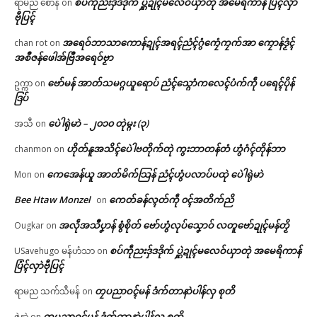
စပ်ကဵုညးဒှ်ဒဒိုက် ပ္ဋဲဍုၚ်မလေဝ်ယှာတုဲ အမေရိကာန် ပြံၚ်လှာဲ
ရာမည စောန်
on
ဗီုပြၚ်
အရေဝ်ဘာသာကောန်ဍုၚ်အရၚ်ညံၚ်ဂွံကၠေံကၠက်အာ ကၠောန်ဒၟံၚ်
chan rot
on
အစဳဇန်ဖေါအ်ဗြဳအရေဝ်ဗၟာ
ဗော်မန် အာတ်သမဂ္ဂယူရောပ် ညံၚ်သ္ဂောံကလေၚ်ပံက်ကဵု ပရေၚ်ပိုန်
ဥက္ကာ
on
ဒြပ်
ပေဲါရုဲမာဲ – ၂၀၁၀ တုဲမ္ဂး (၃)
အသီ
on
ဟိုတ်နူအသိၚ်ပေဲါဗတိုက်တုဲ ကွးဘာတန်တံ ဟွံဂံၚ်တိုန်ဘာ
chanmon
on
ကေအေန်ယူ အာတ်မိက်သြန် ညံၚ်ဟွံပလာပ်ပထုဲ ပေဲါရုဲမာဲ
Mon
on
Bee Htaw Monzel
ကေတ်ခန်လ္ၚတ်ကဵု ၀ၚ်အတိက်ညိ
on
အလဵုအသဳပၞာန် စွံစိုတ် ဗော်ဟွံလုပ်သၞောဝ် လတူဗော်ဍုၚ်မန်တၟိ
Ougkar
on
စပ်ကဵုညးဒှ်ဒဒိုက် ပ္ဋဲဍုၚ်မလေဝ်ယှာတုဲ အမေရိကာန်
USavehugo မန်ဟံသာ
on
ပြံၚ်လှာဲဗီုပြၚ်
တၠပညာဝၚ်မန် ဒံက်တာနာဲပါန်လှ စုတိ
ရာမည သက်သီမန်
on
တၠပညာဝၚ်မန် ဒံက်တာနာဲပါန်လှ စုတိ
ဇဲနာဲ
on