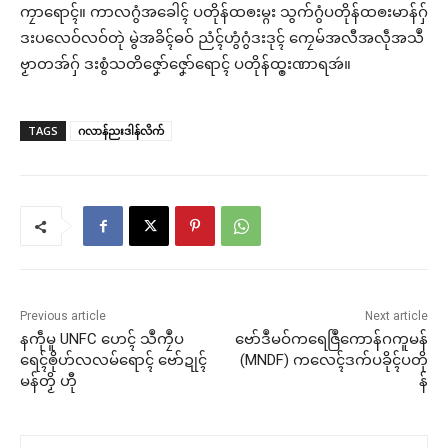
ကၠာရောၚ်။ ကာလဂွံအခေါၚ် ပတိုန်ထၜးမ္ဂး သွက်ဂွံပတိုန်ထၜးမာန်ဂှ်
ဒးပလေဝ်လဝ်တုဲ မွဲအခိၚ်ဓဝ် ညံၚ်ဟွံဂွံဒးဒုၚ် ကၠေမ်အလီအလဵုအသဳ
ဗၟာတအ်ဂှ် ဒးစွံသတိဇၞော်ဇၞော်ရောၚ် ပတိုန်ထ္ၜးဏာရအဴ။
TAGS
ဂလာန်ညးဒါန်လိက်
Previous article
Next article
နကဵုမူ UNFC ဟေၚ် သဳကၠဳပ
ဗော်ဒဳမဝ်ကရေဇြဳကောန်ဂကူမန်
ရေၚ်ၜိုဟ်လလမ်ရောၚ် ဗော်ဍုၚ်
(MNDF) ကလေၚ်ဒက်ပခိုၚ်ပတို
မန်တၟိ ဟီု
န်