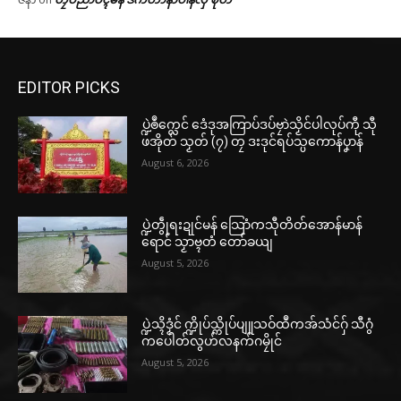
EDITOR PICKS
ပ္ဍဲၜဳက္လေင် ဒေံဒုအကြာပ်ဒပ်ဗၠာဲသၟိင်ပါလုပ်ကီု သီု
ဖအိုတ် သၟတ် (၇) တၠ ဒးဒုင်ရပ်သ္ပကောန်ပၞာန်
August 6, 2026
ပ္ဍဲတွဵုရးဍုင်မန် သြောံကသီုတိတ်အောန်မာန်
ရောင် သၟာဗ္ၚတံ တော်ခယျ
August 5, 2026
ပ္ဍဲသ္ၚိဒၟံင် က္ဍိုပ်သ္ကိုပ်ပျူသဝ်ထဳကအ်သံင်ဂှ် သီဂွံ
ကပေါတ်လွဟ်လနက်ဂမၠိုင်
August 5, 2026