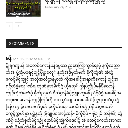
ရးဍုၚ်မန် -ပရေၚ်အုပ်ဓုပ်ပၞာန်ဗီုပြၚ်တၟိ
February 24, 2026
ဂလာန်ညးဒါန်လိက်
3 COMMENTS
မန်
April 16, 2012 At 4:40 PM
မ္ၚဵုရဂကူမန် အဲလေဝ်ကောန်မန်ဓမ္မတာ ညးအကြာကွာန်ရးမွဲ နကဵုလညာ
တ်အဲ ပ္ဍဲကဵုပရေၚ်ဍုၚ်ပိုဲမ္ဂးတှေ် နူကဵုအဲဒှ်မၞိဟ်ဗက် စဵုကဵုတ္ၚဲဏံ အဲဟွံ
ကေၚ်မိၚ်ကၠုၚ် အလဵုအလဳပၞာန်ဗၟာတံ ကဵုအခေါၚ်အရာကဵုကောန် ဍုၚ်အ
ရၚ်တံမွဲလှေ်ဏီရ တ္ၚဲဏံမုအဲမိက်ဂွံ ဟီုတှေ် က္ဍိုပ်သ္ကိုပ်မန်ပိုဲလောန်
ကၠုၚ်တုဲတုဲတေံဂှ် ၜိုတ်ညးတံ ဂိုတ်ဂ္စာန်မံၚ်လ္တူဂကူမန် ညံၚ်ဂွံဂွံအခေါၚ်အ
ရာဗၠးၜး လောန် ကၠုၚ်ကြပ်ကဵု ရ၀ သၞာံယျ ဆဂးပေါဲအံၚ် ဇၞးညးတံဂှ် ဟွံ
ကြပ် ကၠုၚ်လးလးဏီပုဟ် မုဟိုတ်ရော ယဝ်ပိုက်တၞံဂၠာဲရိုဟ်မ္ဂးတှေ်
ကၠေၚ်က္ဍဟ်ဗၟာ မပ္တံနူကဵု (ဗိုချုပ်အောၚ်ဆန်- စဵုကဵုစိုပ် – ဗိုချုပ် သိန်စိန်) တ္ၚဲ
ဏံဂှ် ဍေံတံစုတ်မံၚ်ဂဥုဲ ပၠောပ်မံၚ်ကၠိုက်ဏေါၚ် အဲ ထေၚ်ကေတ်အာဂတ
နူဏံ ဗိုချုပ်သိန်စိန် မုဟိုတ်ရုဲမာဲ ဂွံ ပၠိုပ် ဒဝ်အောၚ်ဆန်စုကြီး ရောဂှ် နကဵု