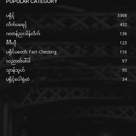
POPULAR CATEGORY
ပရိုၚ်
3368
လိက်ပရေၚ်
432
ဂလာန်ညးဒါန်လိက်
136
ဗဳဒဳယဵု
123
ပရိုင်ပတောံ: Fact-Checking
116
လညာတ်ပါ်ပါဲ
97
သၟာန်သွဟ်
95
ပရိုၚ်ပေဲါရုဲမာဲ
34