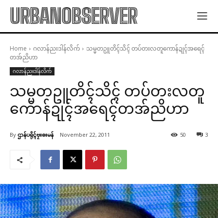
URBANOBSERVER
Home
ဂလာန်ညးဒါန်လိက်
သမ္မတဥူတိၚ်သိၚ် တပ်တးလတူကောန်ဍုၚ်အရေၚ်
တအ်ညိဟာ
ဂလာန်ညးဒါန်လိက်
သမ္မတဥူတိၚ်သိၚ် တပ်တးလတူ
ကောန်ဍုၚ်အရေၚ်တအ်ညိဟာ
By
ဌာန်ပရိုၚ်ဗၠးၜးမန်
November 22, 2011
50
3