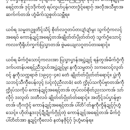
ရေၚ်တအ် ဒုၚ်ဒဒိုက်တုဲ ရပ်လွဟ်ပၠန်ဂတးဒၟံၚ်ရောဂှ် အလဵုအသဳဗၟာအ
ဆက်က်တအ် ဟွံမိက်သ္ပစၟတ်သမ္တီရ။
ယဝ်ရ သမ္မတဥူတိၚ်သိၚ် စိုတ်လဂူတပ်တးဍာံဍာံမ္ဂး သွက်ဂွံကလၚ်
အရေဝ် ကောန်ဍုၚ်အရေၚ်တအ်ချိုတ်တ်ပၠိုတ်တ်တုဲ သွက်ဂွံသောၚ်
ကလးကဵုရိုဟ်ကၞက်ပြသၞာတအ် ဗွဲမယျေလဂူတပ်တးရောၚ်။
ယဝ်ရ မိက်ဂွံသောၚ်ကလးအာ ပြသၞာပၞာန်အပ္ဍဲဍုၚ် ရန်တၟအ်မိက်ဂွံကဵု
ဒက်ပတန်ပရေၚ်ညဳသၟဟ်အပ္ဍဲဍုၚ်မ္ဂး နကဵုသမ္မတဂှ် ဒးကလေၚ်လ္ၚတ်
ဝၚ် နူကဵုသက္ကရာဇ် (၁၉၄၇-၄၈) တေံ ချိုတ်တ်ပၠိုတ်တ်ရောၚ်။ ပ္ဍဲကဵု
သဘၚ်သဳကၠဳပေန်လုၚ် (ပၚ်လုံညီလာခံ) တေံ က္ဍိုပ်သကိုပ်ဗၟာတအ်ကဵု
က္ဍိုပ်သကိုပ် ကောန်ဍုၚ်အရေၚ်တအ် တုပ်လဝ်စိုတ်ညးသကအ် သာ်
လဵုဂှ် ဒးလ္ၚတ် ဒးတီလဝ် ချိုတ်တ်ပၠိုတ်တ်ရောၚ်။ အတိုၚ်ဒပ်ပၞာန်ဗၟာ
တအ် ဟီုဂးဒၟံၚ် ကောန်ဍုၚ်အရေၚ်တအ် ပါ်တိ်တ်နူကဵုကၟိန်ဍုၚ်ဂှ်ဟွံ
သေၚ်။ ဟိုတ်နူဒးဒုၚ်ဍဵုဍိုက်ဂၠိုၚ်တုဲ ကောန်ဍုၚ်အရေၚ်တအ် မိက်ဂွံ
ပါ်တိတ်အာ နူဍုၚ်ကီုလေဝ် နတဲနဇိုၚ်ဂှ် ဒှ်ဟွံမာန်ရ။