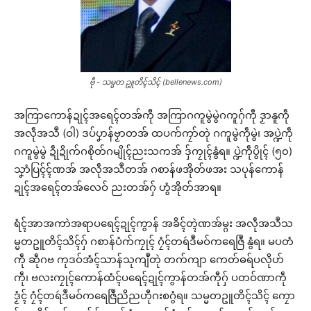
ဗီု - သမ္မတ ဥူတိၚ်သိၚ် (bellenews.com)
အကြာကောန်ဍုၚ်အရေၚ်တအ်ကီု အကြာဂကူမွဲမွဲဂကူဂှ်ကီု ဒၟာနူကဵု
အလဵုအသဳ (ဝါ) ဒပ်ပၞာန်ဗၟာတအ် ထပက်ကၠာ်တုဲ ဂကူမွဲကဵုမွဲ၊ အပ္ဍဲကဵု
ဂကူမွဲမွဲ ဍဵုဍိုက်ဂစိုတ်ဂမျိုၚ်ညးသကအ် ဒှ်ကၠုၚ်နွံရ။ ပ္ဍဲကဵုပွိုၚ် (၅၀)
သၞာံပြၚ်ၚ်ဏအ် အလဵုအသဳတအ် ဂစာန်ဖအိုတ်ဖအး သပုန်ကောန်
ဍုၚ်အရေၚ်တအ်လေဝ် ညးတအ်ဂှ် ဟွံအိုတ်အာရ။
ရံၚ်အာအကာဲအရာပရေၚ်ဍုၚ်ကွာန် အခိၚ်တ္ၚဲဏအ်မ္ဂး အလဵုအသဳသ
မ္မတဥူတိၚ်သိၚ်ဂှ် ဂစာန်ပံက်ကၠုၚ် ဂၠံၚ်တရဴဒဳမဝ်ကရေဇြဳ နွံရ။ မပတံ
ကဵု ဆဵုဂဗ ကုဒဝ်အံၚ်သာန်သုကျဳတုဲ တက်ကျာ ကေတ်ဓရ်ပလိုဟ်
ကဵု၊ ဗလးကၠုၚ်ကောန်ထံၚ်ပရေၚ်ဍုၚ်ကွာန်တအ်ကီုဂှ် ပတဝ်ဏာကဵု
ဒၟံၚ် ဂၠံၚ်တရဴဒဳမဝ်ကရေဇြဳညိညဟီုဂးစဂွံရ။ သမ္မတဥူတိၚ်သိၚ် ကၠော