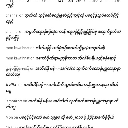
ကၠုၚ်
သၟတ်တံ သုၚ်စောဲမဂဥုဲၜူမာဲဂၠိုၚ်ကၠုၚ်တုဲ ပရေၚ်ဒှ်သၞဝဲလေဝ်ဂၠိုၚ်
channai
on
ကၠုၚ်
ကမ္မတဳကၠောန်ဗဒှ်တ္ၚဲကောန်ဂကူမန်ပွိုၚ်ဍုၚ်ဇြပ်ဗု ဒးထ္ပက်စၟတ်တဲ
channai
on
ဒုၚ်လျိုၚ်
လိက်မန်ဂှ် ယဝ်ခၞံဗဒှ်ကေတ်တၟိမ္ဂး (သကုတ်ၜါ)
mon kawt hnat
on
ဂကောံဂိုဏ်ရာမညနိကာယ သှ်လိခ်ပရိယတ္တိမန်ရောၚ်
mon kawt hnat
on
အဘိဓါန် မန် => အၚ်္ဂလိက် သွက်စက်ကောန်ပျူတာနာနာ
ဌာန်ပရိုၚ်ဗၠးၜးမန်
on
တိတ်ယျ
itvilla
အဘိဓါန် မန် => အၚ်္ဂလိက် သွက်စက်ကောန်ပျူတာနာနာ တိတ်
on
ယျ
အဘိဓါန် မန် => အၚ်္ဂလိက် သွက်စက်ကောန်ပျူတာနာနာ တိ
jamonrott
on
တ်ယျ
ပရေၚ်ပံၚ်တောဲ ဗော် ၁၉၉၀ ကဵု ဗော် ၂၀၁၀ ဂှ် ဒှ်ဒၟံၚ်အခက်ခုဲဖိုဟ်
Mon
on
အလဵုအသဳတၟိဍုၚ်ဗမာ တိုန်ဒှ်ဥက္ကဌ အာဇြဳယာန်မ္ဂး
Nick
on