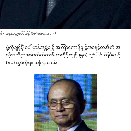
ဗီု - သမ္မတ ဥူတိၚ်သိၚ် (bellenews.com)
ပ္ဍဲကဵုဍုၚ်ပိုဲ ပေဲါပၞာန်အပ္ဍဲဍုၚ် အကြာကောန်ဍုၚ်အရေၚ်တအ်ကဵု အ
လဵုအသဳဗၟာအဆက်က်တအ် ကတဵုဒှ်ကၠုၚ် (၅၀) သၞာံပြၚ် ကြပ်ပေၚ်
(၆၀) သၞာံကီုရ။ အကြာဏအ်