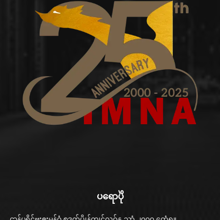
ပရောပိုဲ
ဌာန်ပရိုၚ်ဗၠးၜးမန်ဝွံ စဒက်ပ္တိုန်ကၠုၚ်လဝ်နူ သၞာံ ၂၀၀၀ တေံရ။