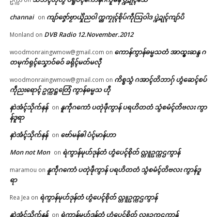
channai
ကျာ်ဇၞော်ဗၟာယှိုဲညဝါ က္ညကၠုၚ်စိုပ်ကဵုသြဝါဒ ပ္ဍဲဍုၚ်ကျာ်ပိ
on
DVB Radio 12.November.2012
Monland
on
ကောန်ကွာန်ဓမ္မသတံ အာထ္ၜးဆန္ဒ ဂ
woodmonraingwmow@gmail.com
on
တမုက်ရုၚ်သၞောဝ်ဓဝ် ခရိုၚ်မတ်မလီု
ကိစ္စသွံ ဂအာၚ်တိဘာဂှ် ဟွံဆေၚ်စပ်
woodmonraingwmow@gmail.com
on
ကဵုညးရောၚ် ဥက္ကဋ္ဌတြေံ ကွာန်ဓမ္မသ ဟီု
နာဲအံၚ်သိုက်နန်
နူကဵုဂကောံ ပတုဲဖဵုကွာန် ပရဟိတတံ သွံစမံၚ်တိဗလး ကွာ
on
န်ဒူရာ
နာဲအံၚ်သိုက်နန်
ဗော်မန်ၜါ ပံၚ်မာန်ဟာ
on
Mon not Mon
ရဲကွာန်မုဟ်ဒုန်တံ ဟွံပေၚ်စိုတ် လ္တူဥက္ကဌကွာန်
on
နူကဵုဂကောံ ပတုဲဖဵုကွာန် ပရဟိတတံ သွံစမံၚ်တိဗလး ကွာန်ဒူ
maramou
on
ရာ
ရဲကွာန်မုဟ်ဒုန်တံ ဟွံပေၚ်စိုတ် လ္တူဥက္ကဌကွာန်
Rea Jea
on
နာဲအံၚ်သိုက်နန်
ရဲကွာန်မုဟ်ဒုန်တံ ဟွံပေၚ်စိုတ် လ္တူဥက္ကဌကွာန်
on