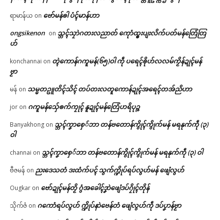
ဗော်မန်ၜါ ပံၚ်မာန်ဟာ
ရာမာန်ယ
on
ongsikenon
သ္ဘၚ်သၠာဲဂတးလညာတ် ကေုာံထ္ၜးပျးလိက်ပတ်မန်တြေံတြ
on
ဟ်
တ္ၚဲကောန်ဂကူမန်(၆၅)ဝါ ကဵု ပရေၚ်ၜိုဟ်လလမ်ကၟိန်ဍုၚ်မန်
konchannai
on
ဗၟာ
သမ္မတဥူတိၚ်သိၚ် တပ်တးလတူကောန်ဍုၚ်အရေၚ်တအ်ညိဟာ
မန်
on
ဂကူမန်​သှ်ေၜက်ကၠုၚ် နူဍုၚ်မန်တြေံဟရိပုဉ္ဇ
jor
on
သ္ဘၚ်ကၞာစှေ်ဘာ တန်ဗတောန်ကွိုၚ်ကွိုက်မန် မရနုက်ကဵု (၃)
Banyakhong
on
ဝါ
သ္ဘၚ်ကၞာစှေ်ဘာ တန်ဗတောန်ကွိုၚ်ကွိုက်မန် မရနုက်ကဵု (၃) ဝါ
channai
on
ညးဒေသတံ ဒးထံက်ပၚ် သွက်က္ဍိုပ်ရပ်လွဟ်မန် ဖျေံလွဟ်
ဗီဇမန်
on
ဗော်ဍုၚ်မန်တၟိ ဂွံအခေါၚ်ဒၞာဲဖျေံဒပ်ဂၠိုၚ်တိုန်
Ougkar
on
ဂကောံရပ်လွဟ် က္ဍိုပ်နာဲဗေန်တံ ဖျေံလွဟ်ကဵု ဒပ်ပၞာန်ဗၟာ
သိုက်ဇံ
on