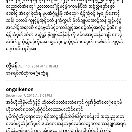
လညာတ်အဲတှေ် ညးတာလျိုၚ်မၚ်မွဲဂကူမန်ပိုဲတံ ဒးစွံသ္တိဇၞော်ဇၞော်
ဏေါၚ် အဲစှေ်စိုတ်ရ မုပအဲဂွံဗ္ကန်ဗီု ဏံတှေ် ရံၚ်ကဵုဝၚ် (ဗိုချုပ်အောၚ်
ဆန်) လောန် ကၠုၚ်မွဲအ္ခိၚ်တေံ နကဵုက္ဍဟ် ဗိုလ်ချုပ်အောၚ်ဆန် ဍုၚ်ဟွံဂွံ
အခေါၚ်အရာဏီ ဍေံဗ္ဂေတ်မံၚ်ကောန်ဍုၚ်အရေၚ်တံမွဲအလီုဍုၚ်ဏီရ ဨ
ရံၚ်ကဵုပိုတ်ဏံတဲ ဒးစွံသ္တိ ဗိုချုပ်သိန်စိန် ကဵု ဒဝ်အောၚ်ဆန်စုကျီး ရောၚ်
အဲမိက်ဂွံကဵုသ္တိမဒှ်ကီုရအဴ ဒၞေက်ဂှ်ဍေံဟွံဝိုတ်ဂစေံပုဟ် ဂစေံတံဂှ် လ္ပဝိုဟ်
ဒၞေက်အိုတ်ညိအဴ။
လွီမန်
April 15, 2014 At 12:18 AM
အရေဝ်ဏံဍာံက​ွေံကွေံရ
ongsikenon
September 7, 2015 At 9:01 PM
အဝ််ဟီုကႝုဗီုမိက်ဂွံဒ်ှဂ်ှ ဟီုတိတ်လောဲလောဲရောင် ဂွိုအ်ဒ်ှဏီတေ်ှချောမ်
ဟီုကေတ်ရတေ်ှဟီုဂွံမံင်တဿာဟလိုင်ရောင်
မူမိက်ဂွံဟီဲုရောတေ်ှ ရံင်အာမွဲဒမြိပ်သိန်စိန်ဂ်ှကၜုင်နူလႝု ဒးထၞးညးတေ
လေဝ်ဟွံတဲဒ်ှဏီပုဟ် ဒုဟ်ကေၜာန်ုကၜုင်လဝ်လတူဂကူကောန်ဍုင်အရင်
ဟီုမွဲနဲပၜန်တေ်ှ ဂကူ အံင်ဇယ ဂကူဟွံမွဲကႝုအပါဟွံမွဲကႝုဒှာဲ ဟွံမွဲ