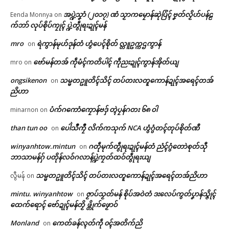
အပ္ဍဲသၞာံ (၂၀၁၇) ဏံ သၟာကမၠောန်ဆုဲပြံၚ် ဗၞတ်လၟိဟ်ပန်ဠ
Eenda Monnya
on
က်ဘာ် လုပ်စိုပ်ကၠုၚ် ပ္ဍဲတွဵုရးဍုၚ်မန်
mro
ရဲကွာန်မုဟ်ဒုန်တံ ဟွံပေၚ်စိုတ် လ္တူဥက္ကဌကွာန်
on
ဗော်မန်တအ် ကဵုမံၚ်ကတိပါၚ် ကဵုညးဍုၚ်ကွာန်အိုတ်ယျ
mro
on
ongsikenon
သမ္မတဥူတိၚ်သိၚ် တပ်တးလတူကောန်ဍုၚ်အရေၚ်တအ်
on
ညိဟာ
ပံက်ဂကောံကၠောန်ဗဒှ် တ္ၚဲပၠန်ဂတး ၆၈ ဝါ
minarnon
on
than tun oo
ပေါဲသဳကၠဳ လိက်ကသုက် NCA ဟွံဂွံတၚ်တုပ်စိုတ်ဏီ
on
winyanhtow.mintun
ဂတဵုမုက်တွဵုရးဍုၚ်မန်တံ ညံၚ်ဂွံတောဲစုတ်သီု
on
ဘာသာမန်ဂှ် ပတိုန်လဝ်ဂလာန်ပ္ဍဲကၠတ်ထဝ်တွဵုရးယျ
သမ္မတဥူတိၚ်သိၚ် တပ်တးလတူကောန်ဍုၚ်အရေၚ်တအ်ညိဟာ
လွီမန်
on
mintu. winyanhtow
ဇၟာပ်သၟတ်မန် စိုပ်အဝဲတံ ဒးလေပ်ကွတ်ပၞာန်သ္ဇိုၚ်
on
ထေက်ရောၚ် ဗော်ဍုၚ်မန်တၟိ ဖ္တိုက်ဖၟောဝ်
Monland
ကေတ်ခန်လ္ၚတ်ကဵု ၀ၚ်အတိက်ညိ
on