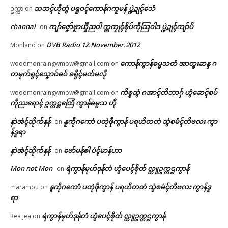
သဘၚ်ဟီုတွံ ပရူဝၚ်ကောန်ဂကူမန် ပ္ဍဲဍုၚ်သေံ
ဥက္ကာ
on
channai
ကျာ်ဇၞော်ဗၟာယှိုဲညဝါ က္ညကၠုၚ်စိုပ်ကဵုသြဝါဒ ပ္ဍဲဍုၚ်ကျာ်ပိ
on
DVB Radio 12.November.2012
Monland
on
ကောန်ကွာန်ဓမ္မသတံ အာထ္ၜးဆန္ဒ ဂ
woodmonraingwmow@gmail.com
on
တမုက်ရုၚ်သၞောဝ်ဓဝ် ခရိုၚ်မတ်မလီု
ကိစ္စသွံ ဂအာၚ်တိဘာဂှ် ဟွံဆေၚ်စပ်
woodmonraingwmow@gmail.com
on
ကဵုညးရောၚ် ဥက္ကဋ္ဌတြေံ ကွာန်ဓမ္မသ ဟီု
နာဲအံၚ်သိုက်နန်
နူကဵုဂကောံ ပတုဲဖဵုကွာန် ပရဟိတတံ သွံစမံၚ်တိဗလး ကွာ
on
န်ဒူရာ
နာဲအံၚ်သိုက်နန်
ဗော်မန်ၜါ ပံၚ်မာန်ဟာ
on
Mon not Mon
ရဲကွာန်မုဟ်ဒုန်တံ ဟွံပေၚ်စိုတ် လ္တူဥက္ကဌကွာန်
on
နူကဵုဂကောံ ပတုဲဖဵုကွာန် ပရဟိတတံ သွံစမံၚ်တိဗလး ကွာန်ဒူ
maramou
on
ရာ
ရဲကွာန်မုဟ်ဒုန်တံ ဟွံပေၚ်စိုတ် လ္တူဥက္ကဌကွာန်
Rea Jea
on