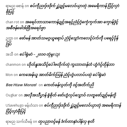
စပ်ကဵုညးဒှ်ဒဒိုက် ပ္ဋဲဍုၚ်မလေဝ်ယှာတုဲ အမေရိကာန် ပြံၚ်လှာဲ
ရာမည စောန်
on
ဗီုပြၚ်
အရေဝ်ဘာသာကောန်ဍုၚ်အရၚ်ညံၚ်ဂွံကၠေံကၠက်အာ ကၠောန်ဒၟံၚ်
chan rot
on
အစဳဇန်ဖေါအ်ဗြဳအရေဝ်ဗၟာ
ဗော်မန် အာတ်သမဂ္ဂယူရောပ် ညံၚ်သ္ဂောံကလေၚ်ပံက်ကဵု ပရေၚ်ပိုန်
ဥက္ကာ
on
ဒြပ်
ပေဲါရုဲမာဲ – ၂၀၁၀ တုဲမ္ဂး (၃)
အသီ
on
ဟိုတ်နူအသိၚ်ပေဲါဗတိုက်တုဲ ကွးဘာတန်တံ ဟွံဂံၚ်တိုန်ဘာ
chanmon
on
ကေအေန်ယူ အာတ်မိက်သြန် ညံၚ်ဟွံပလာပ်ပထုဲ ပေဲါရုဲမာဲ
Mon
on
Bee Htaw Monzel
ကေတ်ခန်လ္ၚတ်ကဵု ၀ၚ်အတိက်ညိ
on
အလဵုအသဳပၞာန် စွံစိုတ် ဗော်ဟွံလုပ်သၞောဝ် လတူဗော်ဍုၚ်မန်တၟိ
Ougkar
on
စပ်ကဵုညးဒှ်ဒဒိုက် ပ္ဋဲဍုၚ်မလေဝ်ယှာတုဲ အမေရိကာန်
USavehugo မန်ဟံသာ
on
ပြံၚ်လှာဲဗီုပြၚ်
တၠပညာဝၚ်မန် ဒံက်တာနာဲပါန်လှ စုတိ
ရာမည သက်သီမန်
on