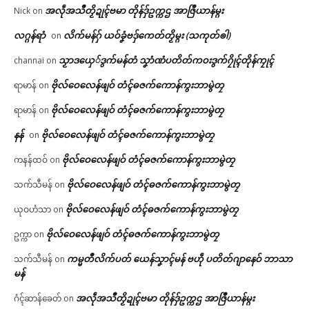
အလဵုအသဳတၟိဍုၚ်ဗမာ တိုန်ဒှ်ဥက္ကဌ အာဇြဳယာန်မ္ဂး
Nick
on
လဂ္ဂန်ရာံ
လိက်မန်ဂှ် ယဝ်ခၞံဗဒှ်ကေတ်တၟိမ္ဂး (သကုတ်ၜါ)
on
သၟာဒယှေ်ဒွက်မန်တံ သၞာံဏံပတိတ်ကဝးဒွက်ဂၠိုၚ်တိုန်ကၠုၚ်
channai
on
ဗိုလ်ဝေလေန်ဖျဝ် တံၚ်ဓဇက်ကောန်ကွးဘာမွဲတၠ
ရာမာန်
on
ဗိုလ်ဝေလေန်ဖျဝ် တံၚ်ဓဇက်ကောန်ကွးဘာမွဲတၠ
ရာမာန်
on
နန်
ဗိုလ်ဝေလေန်ဖျဝ် တံၚ်ဓဇက်ကောန်ကွးဘာမွဲတၠ
on
ဗိုလ်ဝေလေန်ဖျဝ် တံၚ်ဓဇက်ကောန်ကွးဘာမွဲတၠ
ကနန်ထဝ်
on
ဗိုလ်ဝေလေန်ဖျဝ် တံၚ်ဓဇက်ကောန်ကွးဘာမွဲတၠ
သက်သီမန်
on
ဗိုလ်ဝေလေန်ဖျဝ် တံၚ်ဓဇက်ကောန်ကွးဘာမွဲတၠ
ယုဝဟံသာ
on
ဗိုလ်ဝေလေန်ဖျဝ် တံၚ်ဓဇက်ကောန်ကွးဘာမွဲတၠ
ဥက္ကာ
on
ကမ္မတဳလိက်ပတ် ယေန်သၞာၚ်မန် ဗဟဵု ပတိတ်ဂျာနေဝ် ဘာသာ
သက်သီမန်
on
မန်
အလဵုအသဳတၟိဍုၚ်ဗမာ တိုန်ဒှ်ဥက္ကဌ အာဇြဳယာန်မ္ဂး
ဂံၚ်ဆာန်ခေတ်
on