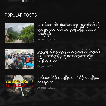
POPULAR POSTS
မူးယစ်ဆေးဝါး ဖမ်းဆီးအရေးယူမှုလုပ်ငန်းစဉ်
များ ရှင်းလင်းပြတ်သားမှုမရှိသဖြင့် ဒေသခံ
များစိုးရိမ်
August 7, 2026
ပ္ဍဲကမ္မရဳ ကွဳစက်လုပ်ဇီုဒး ဘာဗ္တောန်လိက်ဖောအ်
ဗြေဝ်ကောန်ၚာ်မွဲဒၞါဲတုဲ ကောန်ကွးဘာ လၟိဟ်
(၁၂) တၠ ဒးဝပ်
August 7, 2026
ဖေဝ်ဒရေဝ်ဒဳမဵုကရေဇြဳဟာ … ? ဒဳမဵုကရေဇြဳဖေ
ဝ်ဒရေဝ်ဟာ … ?
August 7, 2026