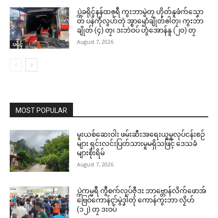
ပ္ဍဲခရိုၚ်နန်ထၜုရဳ ကွးဘာမွဲတၠ ဟိုတ်နူဖံက်သၞော
တ် ပန်ကဵုလွဟ်တုဲ အ္စာၝောံချိုတ်ၜါတၠ၊ ကွးဘာ
ချိုတ် (၄) တၠ၊ ဒးဘဲဝပ် ဟွံအောန်နူ (၂၀) တၠ
August 7, 2026
ပရိုၚ်
MOST POPULAR
မူးယစ်ဆေးဝါး ဖမ်းဆီးအရေးယူမှုလုပ်ငန်းစဉ်
များ ရှင်းလင်းပြတ်သားမှုမရှိသဖြင့် ဒေသခံ
များစိုးရိမ်
August 7, 2026
ပ္ဍဲကမ္မရဳ ကွဳစက်လုပ်ဇီုဒး ဘာဗ္တောန်လိက်ဖောအ်
ဗြေဝ်ကောန်ၚာ်မွဲဒၞါဲတုဲ ကောန်ကွးဘာ လၟိဟ်
(၁၂) တၠ ဒးဝပ်