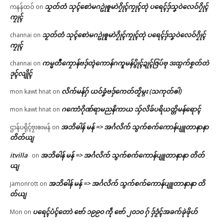
သၟတ်တံ သုၚ်စောဲမဂဥုဲၜူမာဲဂၠိုၚ်ကၠုၚ်တုဲ ပရေၚ်ဒှ်သၞဝဲလေဝ်ဂၠိုၚ်
ကနန်ထဝ်
on
ကၠုၚ်
သၟတ်တံ သုၚ်စောဲမဂဥုဲၜူမာဲဂၠိုၚ်ကၠုၚ်တုဲ ပရေၚ်ဒှ်သၞဝဲလေဝ်ဂၠိုၚ်
channai
on
ကၠုၚ်
ကမ္မတဳကၠောန်ဗဒှ်တ္ၚဲကောန်ဂကူမန်ပွိုၚ်ဍုၚ်ဇြပ်ဗု ဒးထ္ပက်စၟတ်တဲ
channai
on
ဒုၚ်လျိုၚ်
လိက်မန်ဂှ် ယဝ်ခၞံဗဒှ်ကေတ်တၟိမ္ဂး (သကုတ်ၜါ)
mon kawt hnat
on
ဂကောံဂိုဏ်ရာမညနိကာယ သှ်လိခ်ပရိယတ္တိမန်ရောၚ်
mon kawt hnat
on
အဘိဓါန် မန် => အၚ်္ဂလိက် သွက်စက်ကောန်ပျူတာနာနာ
ဌာန်ပရိုၚ်ဗၠးၜးမန်
on
တိတ်ယျ
itvilla
အဘိဓါန် မန် => အၚ်္ဂလိက် သွက်စက်ကောန်ပျူတာနာနာ တိတ်
on
ယျ
အဘိဓါန် မန် => အၚ်္ဂလိက် သွက်စက်ကောန်ပျူတာနာနာ တိ
jamonrott
on
တ်ယျ
ပရေၚ်ပံၚ်တောဲ ဗော် ၁၉၉၀ ကဵု ဗော် ၂၀၁၀ ဂှ် ဒှ်ဒၟံၚ်အခက်ခုဲဖိုဟ်
Mon
on