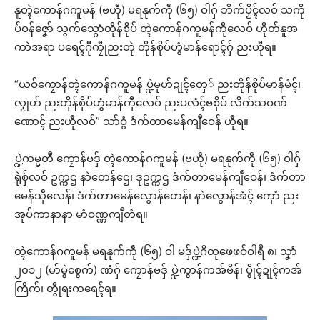
နူတ္ၚဲကောန်ဂကူမန် (ဗဟဵု) မရနုက်ကဵု (၆၅) ဝါဂှ် ဘိက်ပၟိၚ်လဝ် သကို
ပ်ဝန်ဇၞော် သွက်သ္ဂောံတိုန်စိုပ် တ္ၚဲကောန်ဂကူမန်ကီုလေဝ် ဟိုတ်နူအ
ကာဲအရာ ပရေၚ်ဂီုကၠီုညးတုဲ တိုန်စိုပ်ဟွံမာန်ရောၚ်ဂှ် ညးဟီုရ။
“ယဝ်ကၠောန်တ္ၚဲကောန်ဂကူမန် ပ္ဍဲမုဟ်ဍုၚ်တှေ် ညးတိုန်စိုပ်မာန်မံၚ်၊
လၟုဟ် ညးတိုန်စိုပ်ဟွံမာန်ကီုလေဝ် ညးပလံၚ်ဗစိုပ် လိက်သဝဏ်
ဏောၚ် ညးဟီုလဝ်” သာ်ဝွံ ဒံက်တာမေန်ကျဳဝေန် ဟီုရ။
ပ္ဍဲကမ္မတဳ ကၠောန်ဗဒှ် တ္ၚဲကောန်ဂကူမန် (ဗဟဵု) မရနုက်ကဵု (၆၅) ဝါဂှ်
ရုဲစှ်လဝ် ဥက္ကဌ နာဲတေန်ဌေ၊ ဒုဥက္ကဌ ဒံက်တာမေန်ကျဳဝေန်၊ ဒံက်တာ
မေန်သဵုလေန်၊ ဒံက်တာမေန်လွောန်တေန်၊ နာဲလွောန်အံၚ် ကေုာံ ညး
အုပ်ကာနာနာ မာံဝဏ္ဏကျဳတံရ။
တ္ၚဲကောန်ဂကူမန် မရနုက်ကဵု (၆၅) ဝါ မဒှ်ပ္ဍဲဂိတုဖေဖဝ်ဝါရဳ ၈၊ သၞာံ
၂၀၁၂ (မာ်မွဲစွေက်) ဏံဂှ် ကၠောန်ဗဒှ် ပ္ဍဲကွာန်ကအ်ဗိန်၊ ပွိုၚ်ဍုၚ်ကအ်
ကြိက်၊ တွဵုရးကရေၚ်ရ။