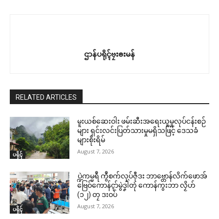
ဌာန်ပရိုၚ်ဗၠးၜးမန်
RELATED ARTICLES
မူးယစ်ဆေးဝါး ဖမ်းဆီးအရေးယူမှုလုပ်ငန်းစဉ်
များ ရှင်းလင်းပြတ်သားမှုမရှိသဖြင့် ဒေသခံ
များစိုးရိမ်
August 7, 2026
ပရိုၚ်
ပ္ဍဲကမ္မရဳ ကွဳစက်လုပ်ဇီုဒး ဘာဗ္တောန်လိက်ဖောအ်
ဗြေဝ်ကောန်ၚာ်မွဲဒၞါဲတုဲ ကောန်ကွးဘာ လၟိဟ်
(၁၂) တၠ ဒးဝပ်
August 7, 2026
ပရိုၚ်