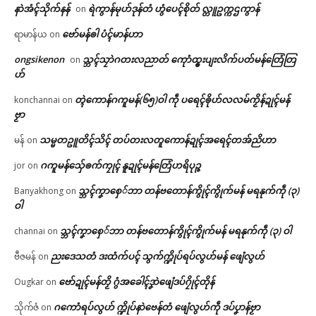
နာဲအံၚ်သိုက်နန်
ရဲကွာန်မုဟ်ဒုန်တံ ဟွံပေၚ်စိုတ် လ္တူဥက္ကဌကွာန်
on
ဗော်မန်ၜါ ပံၚ်မာန်ဟာ
ရာမာန်ယ
on
ongsikenon
သ္ဘၚ်သၠာဲဂတးလညာတ် ကေုာံထ္ၜးပျးလိက်ပတ်မန်တြေံတြ
on
ဟ်
တ္ၚဲကောန်ဂကူမန်(၆၅)ဝါ ကဵု ပရေၚ်ၜိုဟ်လလမ်ကၟိန်ဍုၚ်မန်
konchannai
on
ဗၟာ
သမ္မတဥူတိၚ်သိၚ် တပ်တးလတူကောန်ဍုၚ်အရေၚ်တအ်ညိဟာ
မန်
on
ဂကူမန်​သှ်ေၜက်ကၠုၚ် နူဍုၚ်မန်တြေံဟရိပုဉ္ဇ
jor
on
သ္ဘၚ်ကၞာစှေ်ဘာ တန်ဗတောန်ကွိုၚ်ကွိုက်မန် မရနုက်ကဵု (၃)
Banyakhong
on
ဝါ
သ္ဘၚ်ကၞာစှေ်ဘာ တန်ဗတောန်ကွိုၚ်ကွိုက်မန် မရနုက်ကဵု (၃) ဝါ
channai
on
ညးဒေသတံ ဒးထံက်ပၚ် သွက်က္ဍိုပ်ရပ်လွဟ်မန် ဖျေံလွဟ်
ဗီဇမန်
on
ဗော်ဍုၚ်မန်တၟိ ဂွံအခေါၚ်ဒၞာဲဖျေံဒပ်ဂၠိုၚ်တိုန်
Ougkar
on
ဂကောံရပ်လွဟ် က္ဍိုပ်နာဲဗေန်တံ ဖျေံလွဟ်ကဵု ဒပ်ပၞာန်ဗၟာ
သိုက်ဇံ
on