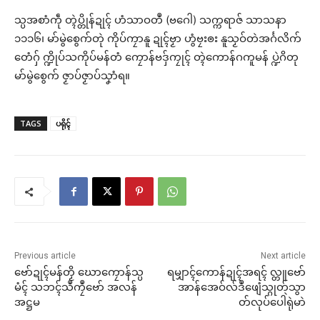
သ္ပအစာံကဵု တ္ၚဲပ္တိုန်ဍုၚ် ဟံသာဝတဳ (ဗဂေါ) သက္ကရာဇ် သာသနာ
၁၁၁၆၊ မာ်မွဲစွေက်တုဲ ကိုပ်ကၠာနူ ဍုၚ်ဗၟာ ဟွံဗၠးၜး နူသၟဝ်တဲအၚ်္ဂလိက်
တေံဂှ် က္ဍိုပ်သကိုပ်မန်တံ ကၠောန်ဗဒှ်ကၠုၚ် တ္ၚဲကောန်ဂကူမန် ပ္ဍဲဂိတု
မာ်မွဲစွေက် ဇၟာပ်ဇၟာပ်သၞာံရ။
TAGS
ပရိုၚ်
Previous article
Next article
ဗော်ဍုၚ်မန်တၟိ ဃောကၠောန်သ္ပ
ရမျှာၚ်ကောန်ဍုၚ်အရၚ် လ္တူဗော်
မံၚ် သဘၚ်သဳကၠဳဗော် အလန်
အာန်အေဝ်လ်ဒဳဖျေံသ္ဂုတ်သွာ
အဋ္ဌမ
တ်လုပ်ပေါဲရုဲမာဲ