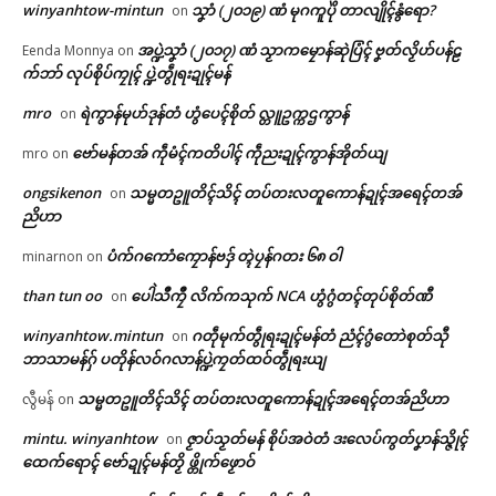
winyanhtow-mintun
သၞာံ (၂၀၁၉) ဏံ မုဂကူပိုဲ တာလျိုၚ်နွံရော?
on
အပ္ဍဲသၞာံ (၂၀၁၇) ဏံ သၟာကမၠောန်ဆုဲပြံၚ် ဗၞတ်လၟိဟ်ပန်ဠ
Eenda Monnya
on
က်ဘာ် လုပ်စိုပ်ကၠုၚ် ပ္ဍဲတွဵုရးဍုၚ်မန်
ဌာန်ပရိုၚ်ဗၠးၜးမန်
Related
mro
ရဲကွာန်မုဟ်ဒုန်တံ ဟွံပေၚ်စိုတ် လ္တူဥက္ကဌကွာန်
on
ရုဲစှ်
ဗော်မန်တအ် ကဵုမံၚ်ကတိပါၚ် ကဵုညးဍုၚ်ကွာန်အိုတ်ယျ
mro
on
ongsikenon
သမ္မတဥူတိၚ်သိၚ် တပ်တးလတူကောန်ဍုၚ်အရေၚ်တအ်
on
ပရိုၚ်လက္ကရဴအိုတ်
ညိဟာ
ပ္ဍဲတ္ၚဲကောန်ဂကူမန် မရနုက်
တင်ရန်တၟအ် တ္ၚဲကောန်ဂကူ
ပံက်ဂကောံကၠောန်ဗဒှ် တ္ၚဲပၠန်ဂတး ၆၈ ဝါ
minarnon
on
🏛 လညာတ်ပါ်ပဲါ
ကဵု(၇၉)ဝါ ဂှ် မုမုဂွံဏာ ပရဲပရင်၊
မန် လ္ပကဵုဗၠးတိတ်အာညိ
than tun oo
ပေါဲသဳကၠဳ လိက်ကသုက် NCA ဟွံဂွံတၚ်တုပ်စိုတ်ဏီ
မုဂွံဏာ တင်ခန်လ္ၚတ်ကီုရော
January 26, 2026
on
ညးဒါန်လိက်
February 5, 2026
In "ပရိုၚ်"
winyanhtow.mintun
ဂတဵုမုက်တွဵုရးဍုၚ်မန်တံ ညံၚ်ဂွံတောဲစုတ်သီု
on
In "ပရိုၚ်"
ဘာသာမန်ဂှ် ပတိုန်လဝ်ဂလာန်ပ္ဍဲကၠတ်ထဝ်တွဵုရးယျ
ဗွဳဒဳယဵု
သမ္မတဥူတိၚ်သိၚ် တပ်တးလတူကောန်ဍုၚ်အရေၚ်တအ်ညိဟာ
လွီမန်
on
ကေတ်အဆက်
mintu. winyanhtow
ဇၟာပ်သၟတ်မန် စိုပ်အဝဲတံ ဒးလေပ်ကွတ်ပၞာန်သ္ဇိုၚ်
on
ထေက်ရောၚ် ဗော်ဍုၚ်မန်တၟိ ဖ္တိုက်ဖၟောဝ်