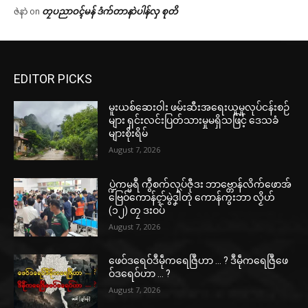
တၠပညာဝၚ်မန် ဒံက်တာနာဲပါန်လှ စုတိ
ဇဲနာဲ
on
EDITOR PICKS
မူးယစ်ဆေးဝါး ဖမ်းဆီးအရေးယူမှုလုပ်ငန်းစဉ်
များ ရှင်းလင်းပြတ်သားမှုမရှိသဖြင့် ဒေသခံ
များစိုးရိမ်
August 7, 2026
ပ္ဍဲကမ္မရဳ ကွဳစက်လုပ်ဇီုဒး ဘာဗ္တောန်လိက်ဖောအ်
ဗြေဝ်ကောန်ၚာ်မွဲဒၞါဲတုဲ ကောန်ကွးဘာ လၟိဟ်
(၁၂) တၠ ဒးဝပ်
August 7, 2026
ဖေဝ်ဒရေဝ်ဒဳမဵုကရေဇြဳဟာ … ? ဒဳမဵုကရေဇြဳဖေ
ဝ်ဒရေဝ်ဟာ … ?
August 7, 2026