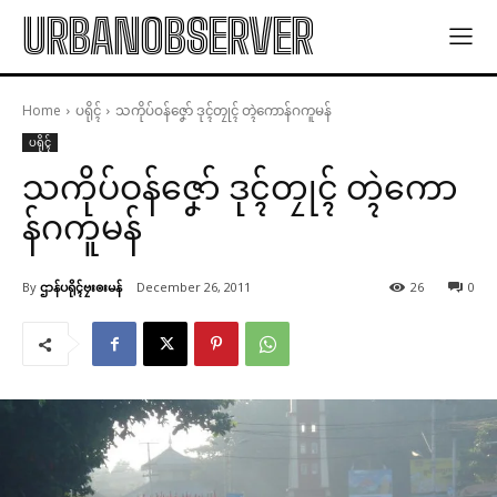
URBANOBSERVER
Home
ပရိုၚ်
သကိုပ်ဝန်ဇၞော် ဒုၚ်တၠုၚ် တ္ၚဲကောန်ဂကူမန်
ပရိုၚ်
သကိုပ်ဝန်ဇၞော် ဒုၚ်တၠုၚ် တ္ၚဲကော
န်ဂကူမန်
By
ဌာန်ပရိုၚ်ဗၠးၜးမန်
December 26, 2011
26
0