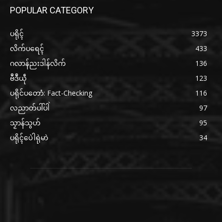
POPULAR CATEGORY
ပရိုၚ်
3373
လိက်ပရေၚ်
433
ဂလာန်ညးဒါန်လိက်
136
ဗဳဒဳယဵု
123
ပရိုင်ပတောံ: Fact-Checking
116
လညာတ်ပါ်ပါဲ
97
သၟာန်သွဟ်
95
ပရိုၚ်ပေဲါရုဲမာဲ
34