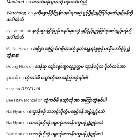
မန်ပ္ဍဲ မန်မ္ၚး သ္ဒးဒှ်မွဲမှပ် မွဲကသပ်
Monland
ကေတ်ခန်လ္ၚတ်ကဵု ၀ၚ်အတိက်ညိ
on
© ဌာန်ပရိုၚ်ဗၠးၜးမန်
ရောၚ်
Watchdog
နကဵုစၞောန်ပၟိၚ်ဌန်ဂအုပ်ရးအဂၞဲ ရုၚ်ပွိုၚ်ဍုၚ်ဇြပ်ဗုဗော်ဍုၚ်မန်တၟိ
on
May 21, 2026
ဒးပဲါတိတ်
In "လိက်ပရေၚ်"
နကဵုစၞောန်ပၟိၚ်ဌန်ဂအုပ်ရးအဂၞဲ ရုၚ်ပွိုၚ်ဍုၚ်ဇြပ်ဗုဗော်ဍုၚ်မန်တၟိ
ayeramarn
on
ဒးပဲါတိတ်
ဒးစဵုဒၞာ ဒးပြိုက်ဂစိုတ်ကၠေံ နူဘဲအန္တရာဲစၟစၟန် ပလီုပလာ်ဒၟံၚ် ပ္ဍဲ
Ma Nu Haw
on
တၞံနာနာ
ဒဒန်ဆု ကျာ်ဇၞော်အ္စာတၠဥတ္တမ ကွာန်ဝၚ်က ပိုတ်ကဝ်အာ
Doung Htaw
on
တၞံကဝ်ဖီ သ္ဂောံတဵုအာ အကြာတၞံရဝ်ဗါ
နာဲဆာန်
on
DSCF1116
nara
on
တၞံကဝ်ဖီ သ္ဂောံတဵုအာ အကြာတၞံရဝ်ဗါ
Bee Htaw Monzel
on
ကၠောန်ဗဒှ် သဘၚ်ဟီုတွံပရေၚ်မန် အပ္ဍဲဍုၚ်သေံ
Nai Nyan
on
သဘၚ်ဟီုတွံ ပရူဝၚ်ကောန်ဂကူမန် ပ္ဍဲဍုၚ်သေံ
Nai Nyan
on
သဘၚ်ဟီုတွံ ပရူဝၚ်ကောန်ဂကူမန် ပ္ဍဲဍုၚ်သေံ
SajinMon
on