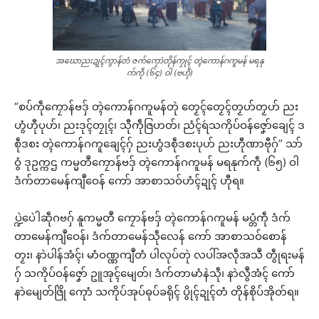
အဃောညးဍုၚ်ကွာန်တံ ဇက်ကၠောဲတိုန်ကၠုၚ် တ္ၚဲကောန်ဂကူမန် မရနု
က်ကဵု (၆၄) ဝါ (ဗဟဵု)
“စပ်ကဵုကၠောန်ဗဒှ် တ္ၚဲကောန်ဂကူမန်တုဲ တၟေၚ်တၟေၚ်တၟဟ်တၟဟ် ညး
ဟွံဟီုပုဟ်၊ ညးဒုၚ်တၠုၚ်၊ သီုကဵုဇြဟတ်၊ ညံၚ်ရဴသကိုပ်ဝန်ဇၞော်ချေၚ် ဒ
စဵုဒစး တ္ၚဲကောန်ဂကူချေၚ်ဂှ် ညးဟွံဒစဵုဒစးပုဟ် ညးဟီုဏာဗီုဂှ်” သာ်
ဝွံ ဒုဥက္ကဌ ကမ္မတဳကၠောန်ဗဒှ် တ္ၚဲကောန်ဂကူမန် မရနုက်ကဵု (၆၅) ဝါ
ဒံက်တာမေန်ကျဳဝေန် ကော် အာစာသဝ်ဟံၚ်ဍုၚ် ဟီုရ။
ပ္ဍဲပေဲါဆဵုဂဗဂှ် နူကမ္မတဳ ကၠောန်ဗဒှ် တ္ၚဲကောန်ဂကူမန် မပ္တံကဵု ဒံက်
တာမေန်ကျဳဝေန်၊ ဒံက်တာမေန်သဵုလေန် ကော် အာစာသဝ်စောန်
တၟး၊ နာဲပါန်အံၚ်၊ မာံဝဏ္ဏကျဳတံ ပါလုပ်တုဲ လပါ်အလဵုအသဳ တွဵုရးမန်
ဂှ် သကိုပ်ဝန်ဇၞော် ဥူအုၚ်မျေတ်၊ ဒံက်တာမာံနဲသဵု၊ နာဲလွဳအံၚ် ကော်
နာဲမျေတ်ဇြိုဲ ကေုာံ သကိုပ်အုပ်ဓုပ်ခရိုၚ် ပွိုၚ်ဍုၚ်တံ တိုန်စိုပ်အိုတ်ရ။