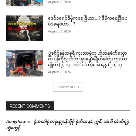
August 7, 2026
ဖေဝ်ဒရေဝ်ဒဳမဵုကရေဇြဳဟာ … ? ဒဳမဵုကရေဇြဳဖေ
ဝ်ဒရေဝ်ဟာ … ?
August 7, 2026
ပ္ဍဲခရိုၚ်နန်ထၜုရဳ ကွးဘာမွဲတၠ ဟိုတ်နူဖံက်သၞော
တ် ပန်ကဵုလွဟ်တုဲ အ္စာၝောံချိုတ်ၜါတၠ၊ ကွးဘာ
ချိုတ် (၄) တၠ၊ ဒးဘဲဝပ် ဟွံအောန်နူ (၂၀) တၠ
August 7, 2026
Load more
RECENT COMMENTS
Aungthaw
ဂွံအခေါၚ် တၚ်ယၟုမန်ဟီုဂှ် ၜိုတ်ဆ နာဲ၊ ဣစဳ၊ မာံ၊ မိ တံဓဝ်ရဂှ်
on
ဟွံတၟေၚ်