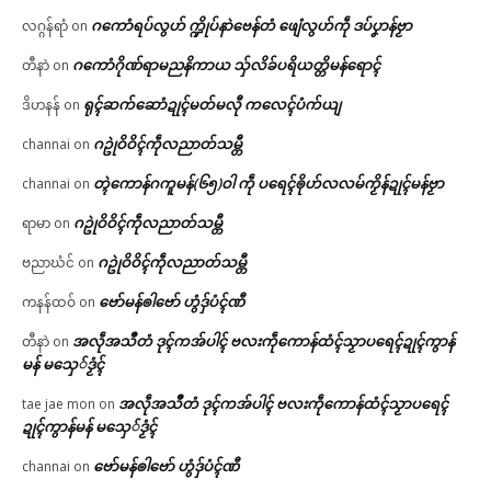
ဂကောံရပ်လွဟ် က္ဍိုပ်နာဲဗေန်တံ ဖျေံလွဟ်ကဵု ဒပ်ပၞာန်ဗၟာ
လဂ္ဂန်ရာံ
on
ဂကောံဂိုဏ်ရာမညနိကာယ သှ်လိခ်ပရိယတ္တိမန်ရောၚ်
တီနာဲ
on
ရုၚ်ဆက်ဆောံဍုၚ်မတ်မလီု ကလေၚ်ပံက်ယျ
ဒိဟနန်
on
ဂဥုဲဝိဝိၚ်ကဵုလညာတ်သမ္တီ
channai
on
တ္ၚဲကောန်ဂကူမန်(၆၅)ဝါ ကဵု ပရေၚ်ၜိုဟ်လလမ်ကၟိန်ဍုၚ်မန်ဗၟာ
channai
on
ဂဥုဲဝိဝိၚ်ကဵုလညာတ်သမ္တီ
ရာမာ
on
ဂဥုဲဝိဝိၚ်ကဵုလညာတ်သမ္တီ
ဗညာဃံင်
on
ဗော်မန်ၜါဗော် ဟွံဒှ်ပံၚ်ဏီ
ကနန်ထဝ်
on
အလဵုအသဳတံ ဒုၚ်ကအ်ပါၚ် ဗလးကဵုကောန်ထံၚ်သၟာပရေၚ်ဍုၚ်ကွာန်
တီနာဲ
on
မန် မသှေ်ဒၟံၚ်
အလဵုအသဳတံ ဒုၚ်ကအ်ပါၚ် ဗလးကဵုကောန်ထံၚ်သၟာပရေၚ်
tae jae mon
on
ဍုၚ်ကွာန်မန် မသှေ်ဒၟံၚ်
ဗော်မန်ၜါဗော် ဟွံဒှ်ပံၚ်ဏီ
channai
on