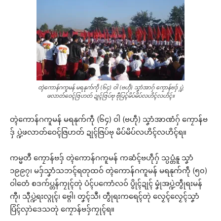
တ္ၚဲကောန်ဂကူမန် မရနုက်ကဵု (၆၄) ဝါ (ဗဟဵု) သၞာံအာဂှ် ကၠောန်ဗဒှ် ပ္ဍဲ
ဖလာတ်ဝေၚ်ဇြဟတ် ဍုၚ်ဇြပ်ဗု ဗီုပြၚ်မိပ်မိပ်လဟိၚ်လဟိၚ်။
တ္ၚဲကောန်ဂကူမန် မရနုက်ကဵု (၆၄) ဝါ (ဗဟဵု) သၞာံအာဏံဂှ် ကၠောန်ဗ
ဒှ် ပ္ဍဲဖလာတ်ဝေၚ်ဇြဟတ် ဍုၚ်ဇြပ်ဗု မိပ်မိပ်လဟိၚ်လဟိၚ်ရ။
ကမ္မတဳ ကၠောန်ဗဒှ် တ္ၚဲကောန်ဂကူမန် ကဆံၚ်ဗဟဵုဂှ် သ္ပပ္တံနူ သၞာံ
၁၉၉၇၊ မဒှ်သၞာံသဘၚ်ရတုထဝ် တ္ၚဲကောန်ဂကူမန် မရနုက်ကဵု (၅၀)
ဝါတေံ စဒက်ပ္တန်ကၠုၚ်တုဲ ပံၚ်ပကောံလဝ် ပွိုၚ်ဍုၚ် မၞုံအပ္ဍဲတွဵုရးမန်
ကီု၊ သီုပ္ဍဲရးလ္ဂုၚ်၊ ဗ္ဂေါ၊ တၞၚ်သဳ၊ တွဵုရးကရေၚ်တုဲ လၟေၚ်လၟေၚ်သၞာံ
ပြံၚ်လှာဲဒေသတုဲ ကၠောန်ဗဒှ်ကၠုၚ်ရ။