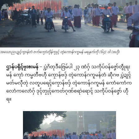
အဃောညးဍုၚ်ကွာန်တံ ဇက်ကၠောဲတိုန်ကၠုၚ် တ္ၚဲကောန်ဂကူမန် မရနုက်ကဵု (၆၄) ဝါ (ဗဟဵု)
ဌာန်ပရိုၚ်ဗၠးၜးမန်
– ပ္ဍဲဂိတုဒဳဇြေမ်ပါ ၂၃ ဏံဂှ် သကိုပ်ဝန်ဇၞော်တွဵုရး
မန် ကေုာံ ကမ္မတဳဗဟဵု ကၠောန်ဗဒှ် တ္ၚဲကောန်ဂကူမန်တံ ဆဵုဂဗ ပ္ဍဲဍုၚ်
မတ်မလီုတုဲ လတူပရေၚ်ကၠောန်ဗဒှ် တ္ၚဲကောန်ဂကူမန် ကောံကောံက
လောံကလောံဂှ် ဒုၚ်တၠုၚ်ကေတ်ဂုဏ်စရာဲရောၚ် သကိုပ်ဝန်ဇၞော် ဟီု
ရ။