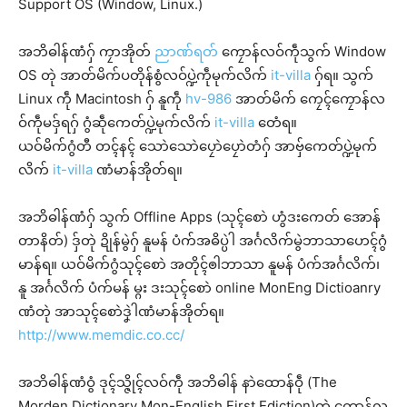
Support OS (Window, Linux.)
အဘိဓါန်ဏံဂှ် ကၠာအိုတ်
ညာဏ်ရတ်
ကၠောန်လဝ်ကဵုသွက် Window
OS တုဲ အာတ်မိက်ပတိုန်စွံလဝ်ပ္ဍဲကဵုမုက်လိက်
it-villa
ဂှ်ရ။ သွက်
Linux ကဵု Macintosh ဂှ် နူကဵု
hv-986
အာတ်မိက် ကၠေၚ်ကၠောန်လ
ဝ်ကဵုမဒှ်ရဂှ် ဂွံဆဵုကေတ်ပ္ဍဲမုက်လိက်
it-villa
တေံရ။
ယဝ်မိက်ဂွံတီ တၚ်နၚ် သောဲသောဲပၠောဲပၠောဲတံဂှ် အာဗှ်ကေတ်ပ္ဍဲမုက်
လိက်
it-villa
ဏံမာန်အိုတ်ရ။
အဘိဓါန်ဏံဂှ် သွက် Offline Apps (သုၚ်စောဲ ဟွံဒးကေတ် အောန်
တာနိတ်) ဒှ်တုဲ ဍိုန်မွဲဂှ် နူမန် ပံက်အဓိပ္ပဲါ အၚ်္ဂလိက်မွဲဘာသာဟေၚ်ဂွံ
မာန်ရ။ ယဝ်မိက်ဂွံသုၚ်စောဲ အတိုၚ်ၜါဘာသာ နူမန် ပံက်အၚ်္ဂလိက်၊
နူ အၚ်္ဂလိက် ပံက်မန် မ္ဂး ဒးသုၚ်စောဲ online MonEng Dictioanry
ဏံတုဲ အာသုၚ်စောဲဒၞဲါဏံမာန်အိုတ်ရ။
http://www.memdic.co.cc/
အဘိဓါန်ဏံဝွံ ဒုၚ်သ္ဇိုၚ်လဝ်ကဵု အဘိဓါန် နာဲထောန်ဝဵု (The
Morden Dictionary Mon-English First Ediction)တုဲ ကၠောန်လ