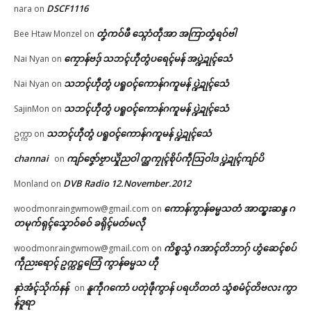
DSCF1116
nara
on
တၞံကဝ်ဖီ သ္ဂောံတဵုအာ အကြာတၞံရဝ်ဗါ
Bee Htaw Monzel
on
ကၠောန်ဗဒှ် သဘၚ်ဟီုတွံပရေၚ်မန် အပ္ဍဲဍုၚ်သေံ
Nai Nyan
on
သဘၚ်ဟီုတွံ ပရူဝၚ်ကောန်ဂကူမန် ပ္ဍဲဍုၚ်သေံ
Nai Nyan
on
သဘၚ်ဟီုတွံ ပရူဝၚ်ကောန်ဂကူမန် ပ္ဍဲဍုၚ်သေံ
SajinMon
on
သဘၚ်ဟီုတွံ ပရူဝၚ်ကောန်ဂကူမန် ပ္ဍဲဍုၚ်သေံ
ဥက္ကာ
on
channai
ကျာ်ဇၞော်ဗၟာယှိုဲညဝါ က္ညကၠုၚ်စိုပ်ကဵုသြဝါဒ ပ္ဍဲဍုၚ်ကျာ်ပိ
on
DVB Radio 12.November.2012
Monland
on
ကောန်ကွာန်ဓမ္မသတံ အာထ္ၜးဆန္ဒ ဂ
woodmonraingwmow@gmail.com
on
တမုက်ရုၚ်သၞောဝ်ဓဝ် ခရိုၚ်မတ်မလီု
ကိစ္စသွံ ဂအာၚ်တိဘာဂှ် ဟွံဆေၚ်စပ်
woodmonraingwmow@gmail.com
on
ကဵုညးရောၚ် ဥက္ကဋ္ဌတြေံ ကွာန်ဓမ္မသ ဟီု
နာဲအံၚ်သိုက်နန်
နူကဵုဂကောံ ပတုဲဖဵုကွာန် ပရဟိတတံ သွံစမံၚ်တိဗလး ကွာ
on
န်ဒူရာ