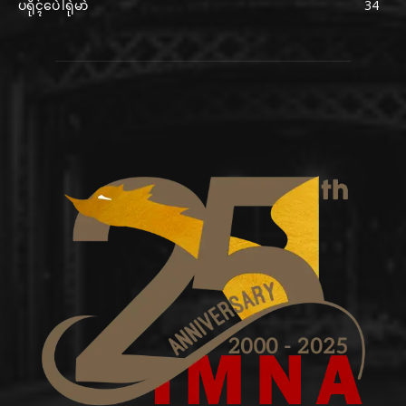
ပရိုၚ်ပေဲါရုဲမာဲ
34