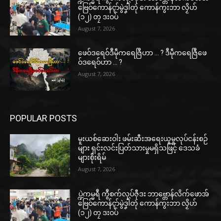
ဗြေဝ်ကောန်ၚာ်မွဲဒၞါဲတုဲ ကောန်ကွးဘာ လၟိဟ်
(၁၂) တၠ ဒးဝပ်
August 7, 2026
ဖေဝ်ဒရေဝ်ဒဳမဵုကရေဇြဳဟာ … ? ဒဳမဵုကရေဇြဳဖေ
ဝ်ဒရေဝ်ဟာ … ?
August 7, 2026
POPULAR POSTS
မူးယစ်ဆေးဝါး ဖမ်းဆီးအရေးယူမှုလုပ်ငန်းစဉ်
များ ရှင်းလင်းပြတ်သားမှုမရှိသဖြင့် ဒေသခံ
များစိုးရိမ်
August 7, 2026
ပ္ဍဲကမ္မရဳ ကွဳစက်လုပ်ဇီုဒး ဘာဗ္တောန်လိက်ဖောအ်
ဗြေဝ်ကောန်ၚာ်မွဲဒၞါဲတုဲ ကောန်ကွးဘာ လၟိဟ်
(၁၂) တၠ ဒးဝပ်