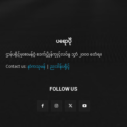
ပရောပိုဲ
ဌာန်ပရိုၚ်ဗၠးၜးမန်ဝွံ စဒက်ပ္တိုန်ကၠုၚ်လဝ်နူ သၞာံ ၂၀၀၀ တေံရ။
Contact us:
နာဲကသုမန်
|
ညးဒါန်ပရိုၚ်
FOLLOW US