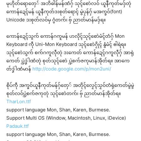
မုဟိုတ်ရောတှေ် အဘိဓါန်မန်ဏံဂှ် သုၚ်စောဲလဝ် ယူနဳကုတ်မဒှ်တုဲ
ကောန်ဍေၚ်မန် ယူနဳကုတ်ဒးစုတ်ရောၚ် မွဲပၠန်ဂှ် မအက္ခဝ်(font)
Unicode ဒးစုတ်လဝ်မှ ဂွံတက်၊ ဗှ် ညာတ်မာန်မဒှ်ရ။
ကောန်ဍေၚ်သွက် ကောန်ဂကူမန် ဟလိုၚ်သုၚ်စောဲမံၚ်တံဂှ် Mon
Keyboard ကဵု Uni-Mon Keyboard သုၚ်စောဲဂၠိုၚ် နွံမံၚ် ၜါရဲရ။
သုၚ်စောဲသွက် စက်ဂကူလဵုတုဲ ဒးကေတ် ကောန်ဍေၚ်ဂကူလဵုဂှ် အာရုဲ
ကေတ် ပ္ဍဲဒၞဲါဏံတုဲ စုတ်သုၚ်စောဲ ပ္ဍဲစက်ဇကုမာန်အိုတ်ရ။ အာကေ
တ်ဒၞဲါဏံမာန်
http://code.google.com/p/mon2uni/
စိုပ်ကဵု အက္ခဝ်ယူနဳကုတ်မန်ဂှ်တှေ် အတိုၚ်လၟေၚ်သၟဝ်တံရုဲကေတ်မွဲမွဲ
စုတ်လဝ်ပ္ဍဲစက်ဇကုတုဲ သုၚ်စောဲတက်၊ ဗှ် ညာတ်မာန်အိုတ်ရ။
TharLon.ttf
support language Mon, Shan, Karen, Burmese.
Support Multi OS (Window, Macintosh, Linux, iDevice)
Padauk.ttf
support language Mon, Shan, Karen, Burmese.