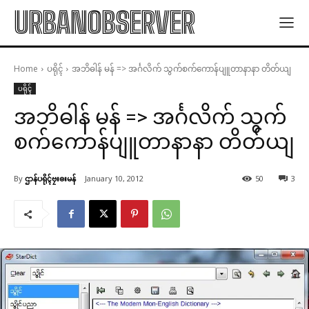
URBANOBSERVER
Home
ပရိုၚ်
အဘိဓါန် မန် => အၚ်္ဂလိက် သွက်စက်ကောန်ပျူတာနာနာ တိတ်ယျ
ပရိုၚ်
အဘိဓါန် မန် => အၚ်္ဂလိက် သွက်
စက်ကောန်ပျူတာနာနာ တိတ်ယျ
By
ဌာန်ပရိုၚ်ဗၠးၜးမန်
January 10, 2012
50
3