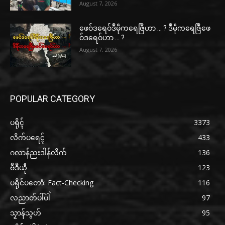
August 7, 2026
ဖေဝ်ဒရေဝ်ဒဳမဵုကရေဇြဳဟာ … ? ဒဳမဵုကရေဇြဳဖေ
ဝ်ဒရေဝ်ဟာ … ?
August 7, 2026
POPULAR CATEGORY
ပရိုၚ်
3373
လိက်ပရေၚ်
433
ဂလာန်ညးဒါန်လိက်
136
ဗဳဒဳယဵု
123
ပရိုင်ပတောံ: Fact-Checking
116
လညာတ်ပါ်ပါဲ
97
သၟာန်သွဟ်
95