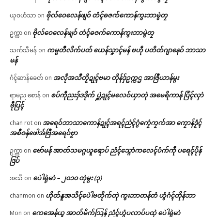
ဗိုလ်ဝေလေန်ဖျဝ် တံၚ်ဓဇက်ကောန်ကွးဘာမွဲတၠ
ယုဝဟံသာ
on
ဗိုလ်ဝေလေန်ဖျဝ် တံၚ်ဓဇက်ကောန်ကွးဘာမွဲတၠ
ဥက္ကာ
on
ကမ္မတဳလိက်ပတ် ယေန်သၞာၚ်မန် ဗဟဵု ပတိတ်ဂျာနေဝ် ဘာသာ
သက်သီမန်
on
မန်
အလဵုအသဳတၟိဍုၚ်ဗမာ တိုန်ဒှ်ဥက္ကဌ အာဇြဳယာန်မ္ဂး
ဂံၚ်ဆာန်ခေတ်
on
စပ်ကဵုညးဒှ်ဒဒိုက် ပ္ဋဲဍုၚ်မလေဝ်ယှာတုဲ အမေရိကာန် ပြံၚ်လှာဲ
ရာမည စောန်
on
ဗီုပြၚ်
အရေဝ်ဘာသာကောန်ဍုၚ်အရၚ်ညံၚ်ဂွံကၠေံကၠက်အာ ကၠောန်ဒၟံၚ်
chan rot
on
အစဳဇန်ဖေါအ်ဗြဳအရေဝ်ဗၟာ
ဗော်မန် အာတ်သမဂ္ဂယူရောပ် ညံၚ်သ္ဂောံကလေၚ်ပံက်ကဵု ပရေၚ်ပိုန်
ဥက္ကာ
on
ဒြပ်
ပေဲါရုဲမာဲ – ၂၀၁၀ တုဲမ္ဂး (၃)
အသီ
on
ဟိုတ်နူအသိၚ်ပေဲါဗတိုက်တုဲ ကွးဘာတန်တံ ဟွံဂံၚ်တိုန်ဘာ
chanmon
on
ကေအေန်ယူ အာတ်မိက်သြန် ညံၚ်ဟွံပလာပ်ပထုဲ ပေဲါရုဲမာဲ
Mon
on