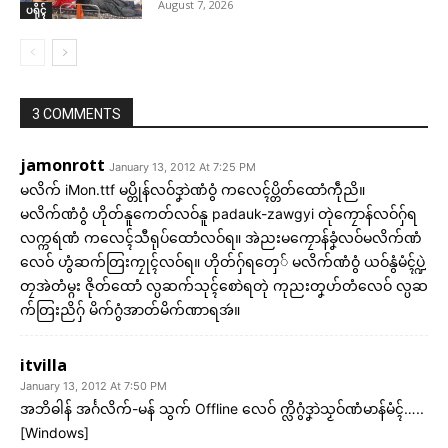
August 7, 2026
ပရိုၚ်
3 COMMENTS
jamonrott
January 13, 2012 At 7:25 PM
မလိက် iMon.ttf မပ္တိုန်လဝ်ဒၞာဲဏံဝွံ ကလေၚ်ပ္တိတ်ထောံကဵုညိ။
မလိက်ဏံဝွံ ဟိုတ်နူကေတ်လဝ်နူ padauk-zawgyi တုဲကၠောန်လဝ်ဂှ်ရ
လက္ကရဴဏံ ကလေၚ်သီရုပ်ထောံလဝ်ရ။ အဲညးမကၠောန်ခၞံလဝ်မလိက်ဏံ
လေဝ် ဟွံဆက်တြးကၠုၚ်လဝ်ရ။ ဟိုတ်ဂှ်ရတှေ် မလိက်ဏံဝွံ ယဝ်နွံမံၚ်ပ္ဍဲ
တၠအဲတံမ္ဂး ဇိုတ်ထောံ လ္ပဆက်သုၚ်စောဲရတုဲ ကုညးတၞဟ်တံလေဝ် လ္ပဆ
က်တြးညိဂှ် မိက်ဂွံအာတ်မိက်ဏာရအဴ။
itvilla
January 13, 2012 At 7:50 PM
အဘိဓါန် အၚ်္ဂလိက်-မန် သွက် Offline လေဝ် က္လိဂွံဒၞာဲသၟဝ်ဏံမာန်မံၚ်…..
[Windows]