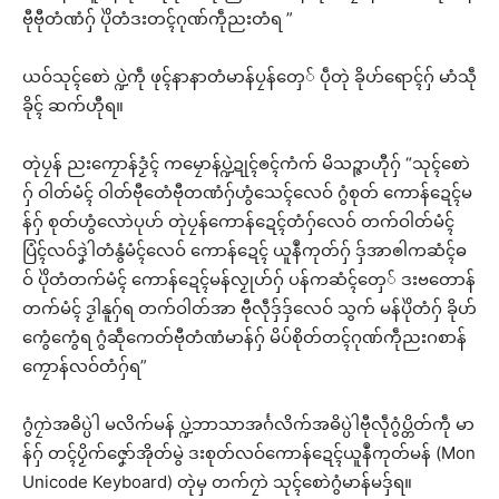
ဗီုဗီုတံဏံဂှ် ပိုဲတံဒးတၚ်ဂုဏ်ကဵုညးတံရ ”
ယဝ်သုၚ်စောဲ ပ္ဍဲကဵု ဖုၚ်နာနာတံမာန်ပၠန်တှေ် ပဵုတုဲ ခိုဟ်ရောၚ်ဂှ် မာံသဵု
ခိုၚ် ဆက်ဟီုရ။
တုဲပၠန် ညးကၠောန်ဒၟံၚ် ကမၠောန်ပ္ဍဲဍုၚ်ၜၚ်ကံက် မိသဉ္ဇာဟီုဂှ် “သုၚ်စောဲ
ဂှ် ဝါတ်မံၚ် ဝါတ်ဗီုတေံဗီုတဏံဂှ်ဟွံသေၚ်လေဝ် ဂွံစုတ် ကောန်ဍေၚ်မ
န်ဂှ် စုတ်ဟွံလောဲပုဟ် တုဲပၠန်ကောန်ဍေၚ်တံဂှ်လေဝ် တက်ဝါတ်မံၚ်
ပြံၚ်လဝ်ဒၞဲါတံနွံမံၚ်လေဝ် ကောန်ဍေၚ် ယူနဳကုတ်ဂှ် ဒှ်အာၜါကဆံၚ်ဓ
ဝ် ပိုဲတံတက်မံၚ် ကောန်ဍေၚ်မန်လၟုဟ်ဂှ် ပန်ကဆံၚ်တှေ် ဒးဗတောန်
တက်မံၚ် ဒၟါနူဂှ်ရ တက်ဝါတ်အာ ဗီုလဵုဒှ်ဒှ်လေဝ် သွက် မန်ပိုဲတံဂှ် ခိုဟ်
ကွေံကွေံရ ဂွံဆဵုကေတ်ဗီုတံဏံမာန်ဂှ် မိပ်စိုတ်တၚ်ဂုဏ်ကဵုညးဂစာန်
ကၠောန်လဝ်တံဂှ်ရ”
ဂွံဂၠာဲအဓိပ္ပဲါ မလိက်မန် ပ္ဍဲဘာသာအၚ်္ဂလိက်အဓိပ္ပဲါဗီုလဵုဂွံပ္တိတ်ကဵု မာ
န်ဂှ် တၚ်ပၟိက်ဇၞော်အိုတ်မွဲ ဒးစုတ်လဝ်ကောန်ဍေၚ်ယူနဳကုတ်မန် (Mon
Unicode Keyboard) တုဲမှ တက်ဂၠာဲ သုၚ်စောဲဂွံမာန်မဒှ်ရ။