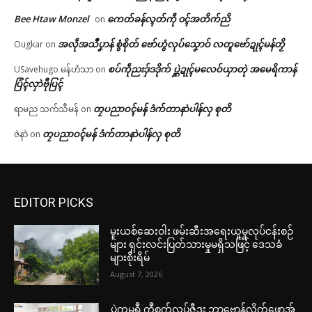
Bee Htaw Monzel
ကေတ်ခန်လ္ၚတ်ကဵု ၀ၚ်အတိက်ညိ
on
အလဵုအသဳပၞာန် စွံစိုတ် ဗော်ဟွံလုပ်သၞောဝ် လတူဗော်ဍုၚ်မန်တၟိ
Ougkar
on
စပ်ကဵုညးဒှ်ဒဒိုက် ပ္ဋဲဍုၚ်မလေဝ်ယှာတုဲ အမေရိကာန်
USavehugo မန်ဟံသာ
on
ပြံၚ်လှာဲဗီုပြၚ်
တၠပညာဝၚ်မန် ဒံက်တာနာဲပါန်လှ စုတိ
ရာမည သက်သီမန်
on
တၠပညာဝၚ်မန် ဒံက်တာနာဲပါန်လှ စုတိ
ဇဲနာဲ
on
EDITOR PICKS
မူးယစ်ဆေးဝါး ဖမ်းဆီးအရေးယူမှုလုပ်ငန်းစဉ်
များ ရှင်းလင်းပြတ်သားမှုမရှိသဖြင့် ဒေသခံ
များစိုးရိမ်
August 7, 2026
ပ္ဍဲကမ္မရဳ ကွဳစက်လုပ်ဇီုဒး ဘာဗ္တောန်လိက်ဖောအ်