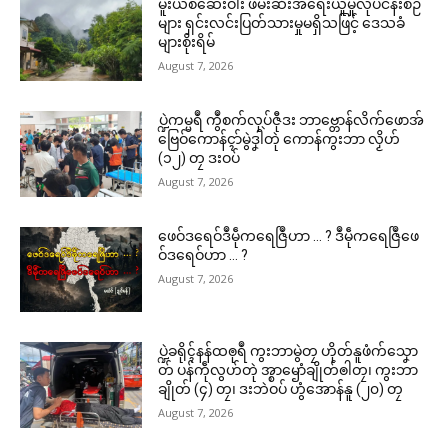
ကၟောန်ပခိုၚ်ပ္တိုန် ဂၠံၚ်တရဴပရေၚ်ဂ
သၞောတ် (IMEI) ကမ္မယှေန်ပၞာန်တ
မူးယစ်ဆေးဝါး ဖမ်းဆီးအရေးယူမှုလုပ်ငန်းစဉ်
ကူမန်ညိ
အ် စကာကၠုၚ်ဂှ် ဒှ်အန္တရာဲကဵု ပ
များ ရှင်းလင်းပြတ်သားမှုမရှိသဖြင့် ဒေသခံ
May 4, 2026
ရေၚ်ဂီုကၠီုပူဂဵုမာန်ရောၚ် တၠကွတ်
များစိုးရိမ်
ပရိုၚ်လက္ကရဴအိုတ်
In "လိက်ပရေၚ်"
အိုၚ်ထဳမန်တအ် ကဵုသတိ
August 7, 2026
March 10, 2026
🏛 လညာတ်ပါ်ပဲါ
In "ပရိုၚ်"
ပ္ဍဲကမ္မရဳ ကွဳစက်လုပ်ဇီုဒး ဘာဗ္တောန်လိက်ဖောအ်
ဗြေဝ်ကောန်ၚာ်မွဲဒၞါဲတုဲ ကောန်ကွးဘာ လၟိဟ်
ညးဒါန်လိက်
(၁၂) တၠ ဒးဝပ်
August 7, 2026
ဗွဳဒဳယဵု
ဖေဝ်ဒရေဝ်ဒဳမဵုကရေဇြဳဟာ … ? ဒဳမဵုကရေဇြဳဖေ
ကေတ်အဆက်
ပ္ဍဲတွဵုရးဍုၚ်မန် ပၞောဝ်ကဵုကောန်
ဝ်ဒရေဝ်ဟာ … ?
ထံၚ် ဂွံအခေါၚ်ဗၠးဒုဟ် (၁၃၉) တၠ
August 7, 2026
ဂှ် ကောန်ထံၚ်ပရေၚ်ဍုၚ်ကွာန် ပါ
လုပ် (၁) တၠဟေၚ် PPNM ဟီု
April 20, 2026
© ဌာန်ပရိုၚ်ဗၠးၜးမန်
In "ပရိုၚ်"
ပ္ဍဲခရိုၚ်နန်ထၜုရဳ ကွးဘာမွဲတၠ ဟိုတ်နူဖံက်သၞော
တ် ပန်ကဵုလွဟ်တုဲ အ္စာၝောံချိုတ်ၜါတၠ၊ ကွးဘာ
ချိုတ် (၄) တၠ၊ ဒးဘဲဝပ် ဟွံအောန်နူ (၂၀) တၠ
August 7, 2026