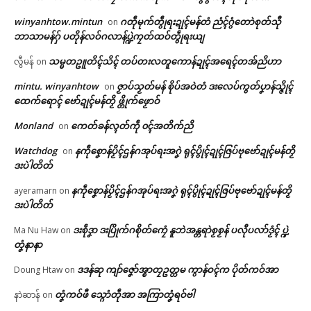
winyanhtow.mintun
ဂတဵုမုက်တွဵုရးဍုၚ်မန်တံ ညံၚ်ဂွံတောဲစုတ်သီု
on
ဘာသာမန်ဂှ် ပတိုန်လဝ်ဂလာန်ပ္ဍဲကၠတ်ထဝ်တွဵုရးယျ
သမ္မတဥူတိၚ်သိၚ် တပ်တးလတူကောန်ဍုၚ်အရေၚ်တအ်ညိဟာ
လွီမန်
on
mintu. winyanhtow
ဇၟာပ်သၟတ်မန် စိုပ်အဝဲတံ ဒးလေပ်ကွတ်ပၞာန်သ္ဇိုၚ်
on
ထေက်ရောၚ် ဗော်ဍုၚ်မန်တၟိ ဖ္တိုက်ဖၟောဝ်
Monland
ကေတ်ခန်လ္ၚတ်ကဵု ၀ၚ်အတိက်ညိ
on
Watchdog
နကဵုစၞောန်ပၟိၚ်ဌန်ဂအုပ်ရးအဂၞဲ ရုၚ်ပွိုၚ်ဍုၚ်ဇြပ်ဗုဗော်ဍုၚ်မန်တၟိ
on
ဒးပဲါတိတ်
နကဵုစၞောန်ပၟိၚ်ဌန်ဂအုပ်ရးအဂၞဲ ရုၚ်ပွိုၚ်ဍုၚ်ဇြပ်ဗုဗော်ဍုၚ်မန်တၟိ
ayeramarn
on
ဒးပဲါတိတ်
ဒးစဵုဒၞာ ဒးပြိုက်ဂစိုတ်ကၠေံ နူဘဲအန္တရာဲစၟစၟန် ပလီုပလာ်ဒၟံၚ် ပ္ဍဲ
Ma Nu Haw
on
တၞံနာနာ
ဒဒန်ဆု ကျာ်ဇၞော်အ္စာတၠဥတ္တမ ကွာန်ဝၚ်က ပိုတ်ကဝ်အာ
Doung Htaw
on
တၞံကဝ်ဖီ သ္ဂောံတဵုအာ အကြာတၞံရဝ်ဗါ
နာဲဆာန်
on