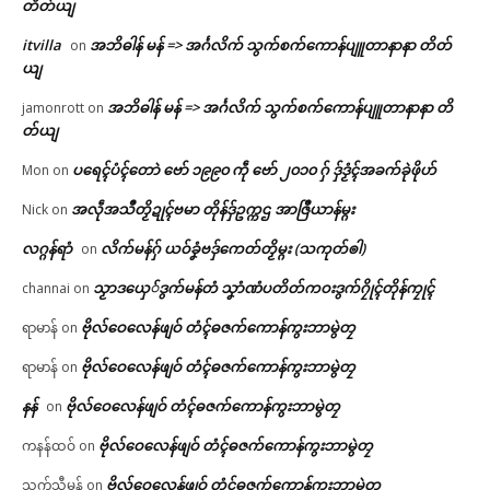
တိတ်ယျ
itvilla
အဘိဓါန် မန် => အၚ်္ဂလိက် သွက်စက်ကောန်ပျူတာနာနာ တိတ်
on
ယျ
အဘိဓါန် မန် => အၚ်္ဂလိက် သွက်စက်ကောန်ပျူတာနာနာ တိ
jamonrott
on
တ်ယျ
ပရေၚ်ပံၚ်တောဲ ဗော် ၁၉၉၀ ကဵု ဗော် ၂၀၁၀ ဂှ် ဒှ်ဒၟံၚ်အခက်ခုဲဖိုဟ်
Mon
on
အလဵုအသဳတၟိဍုၚ်ဗမာ တိုန်ဒှ်ဥက္ကဌ အာဇြဳယာန်မ္ဂး
Nick
on
လဂ္ဂန်ရာံ
လိက်မန်ဂှ် ယဝ်ခၞံဗဒှ်ကေတ်တၟိမ္ဂး (သကုတ်ၜါ)
on
သၟာဒယှေ်ဒွက်မန်တံ သၞာံဏံပတိတ်ကဝးဒွက်ဂၠိုၚ်တိုန်ကၠုၚ်
channai
on
ဗိုလ်ဝေလေန်ဖျဝ် တံၚ်ဓဇက်ကောန်ကွးဘာမွဲတၠ
ရာမာန်
on
ဗိုလ်ဝေလေန်ဖျဝ် တံၚ်ဓဇက်ကောန်ကွးဘာမွဲတၠ
ရာမာန်
on
နန်
ဗိုလ်ဝေလေန်ဖျဝ် တံၚ်ဓဇက်ကောန်ကွးဘာမွဲတၠ
on
ဗိုလ်ဝေလေန်ဖျဝ် တံၚ်ဓဇက်ကောန်ကွးဘာမွဲတၠ
ကနန်ထဝ်
on
ဗိုလ်ဝေလေန်ဖျဝ် တံၚ်ဓဇက်ကောန်ကွးဘာမွဲတၠ
သက်သီမန်
on