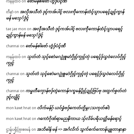
ဗော်မန်ၜါဗော် ဟွံဒှ်ပံၚ်ဏီ
ကနန်ထဝ်
on
အလဵုအသဳတံ ဒုၚ်ကအ်ပါၚ် ဗလးကဵုကောန်ထံၚ်သၟာပရေၚ်ဍုၚ်ကွာန်
တီနာဲ
on
မန် မသှေ်ဒၟံၚ်
အလဵုအသဳတံ ဒုၚ်ကအ်ပါၚ် ဗလးကဵုကောန်ထံၚ်သၟာပရေၚ်
tae jae mon
on
ဍုၚ်ကွာန်မန် မသှေ်ဒၟံၚ်
ဗော်မန်ၜါဗော် ဟွံဒှ်ပံၚ်ဏီ
channai
on
သၟတ်တံ သုၚ်စောဲမဂဥုဲၜူမာဲဂၠိုၚ်ကၠုၚ်တုဲ ပရေၚ်ဒှ်သၞဝဲလေဝ်ဂၠိုၚ်
ကနန်ထဝ်
on
ကၠုၚ်
သၟတ်တံ သုၚ်စောဲမဂဥုဲၜူမာဲဂၠိုၚ်ကၠုၚ်တုဲ ပရေၚ်ဒှ်သၞဝဲလေဝ်ဂၠိုၚ်
channai
on
ကၠုၚ်
ကမ္မတဳကၠောန်ဗဒှ်တ္ၚဲကောန်ဂကူမန်ပွိုၚ်ဍုၚ်ဇြပ်ဗု ဒးထ္ပက်စၟတ်တဲ
channai
on
ဒုၚ်လျိုၚ်
လိက်မန်ဂှ် ယဝ်ခၞံဗဒှ်ကေတ်တၟိမ္ဂး (သကုတ်ၜါ)
mon kawt hnat
on
ဂကောံဂိုဏ်ရာမညနိကာယ သှ်လိခ်ပရိယတ္တိမန်ရောၚ်
mon kawt hnat
on
အဘိဓါန် မန် => အၚ်္ဂလိက် သွက်စက်ကောန်ပျူတာနာနာ
ဌာန်ပရိုၚ်ဗၠးၜးမန်
on