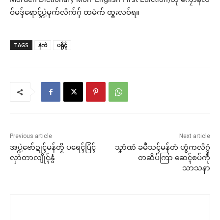
ဝ်မဒှ်ရောၚ်ပ္ဍဲမုက်လိက်ဂှ် ထမံက် ထ္ၜးလဝ်ရ။
TAGS
နဲကဲ
ပရိုၚ်
Previous article
Next article
အပ္ဍဲဗော်ဍုၚ်မန်တၟိ ပရေၚ်ပြံၚ်
သၞာံဏံ ခမဳသၚ်မန်တံ ဟွံကလိဂွံ
လှာဲတာလျိုၚ်နွံ
တဆိပ်ကြာ ဆေၚ်စပ်ကဵု
သာသနာ