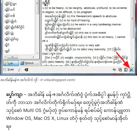
အဘိဓါန်မန်=>အၚ်္ဂလိက် (ဗီု - it-villa.blogspot.com)
ပၞော်ကျာ
– အဘိဓါန် မန်=>အၚ်္ဂလိက်ဏံဝွံ ပွံက်အဓိပ္ပဲါ နူမန်ဂှ် ကၠာဲပ္တိ
တ်ကဵု ဘာသာ အၚ်္ဂလိက်တိုက်ရိုက်မဒှ်ရ။ တၟေၚ်မွဲဂှ်အဘိဓါန်ဏံ
သုၚ်စောဲ Multi OS ဂွံမဒှ်တုဲ ဇၟပ်ကောန်မန် ရပ်စပ်မံၚ် ကောန်ပျူတာ
Window OS, Mac OS X, Linux တံဂှ် စုတ်တုဲ သုၚ်စောဲမာန်အိုတ်
ရ။