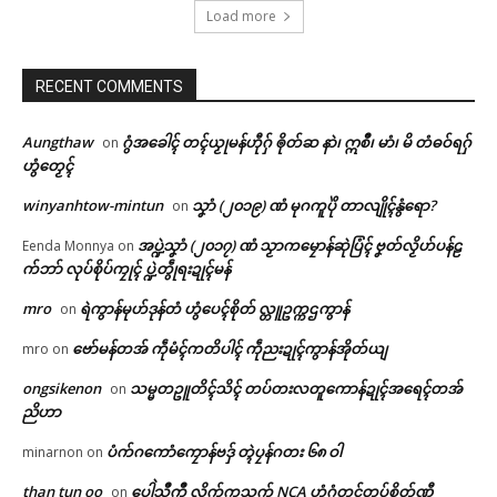
Load more
RECENT COMMENTS
Aungthaw
ဂွံအခေါၚ် တၚ်ယၟုမန်ဟီုဂှ် ၜိုတ်ဆ နာဲ၊ ဣစဳ၊ မာံ၊ မိ တံဓဝ်ရဂှ်
on
ဟွံတၟေၚ်
winyanhtow-mintun
သၞာံ (၂၀၁၉) ဏံ မုဂကူပိုဲ တာလျိုၚ်နွံရော?
on
အပ္ဍဲသၞာံ (၂၀၁၇) ဏံ သၟာကမၠောန်ဆုဲပြံၚ် ဗၞတ်လၟိဟ်ပန်ဠ
Eenda Monnya
on
က်ဘာ် လုပ်စိုပ်ကၠုၚ် ပ္ဍဲတွဵုရးဍုၚ်မန်
mro
ရဲကွာန်မုဟ်ဒုန်တံ ဟွံပေၚ်စိုတ် လ္တူဥက္ကဌကွာန်
on
ဗော်မန်တအ် ကဵုမံၚ်ကတိပါၚ် ကဵုညးဍုၚ်ကွာန်အိုတ်ယျ
mro
on
ongsikenon
သမ္မတဥူတိၚ်သိၚ် တပ်တးလတူကောန်ဍုၚ်အရေၚ်တအ်
on
ညိဟာ
ပံက်ဂကောံကၠောန်ဗဒှ် တ္ၚဲပၠန်ဂတး ၆၈ ဝါ
minarnon
on
than tun oo
ပေါဲသဳကၠဳ လိက်ကသုက် NCA ဟွံဂွံတၚ်တုပ်စိုတ်ဏီ
on