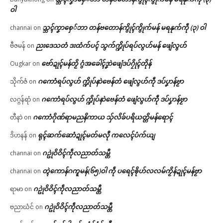
ဝါ
သ္ဘၚ်ကၞာစှေ်ဘာ တန်ဗတောန်ကွိုၚ်ကွိုက်မန် မရနုက်ကဵု (၃) ဝါ
channai
on
ညးဒေသတံ ဒးထံက်ပၚ် သွက်က္ဍိုပ်ရပ်လွဟ်မန် ဖျေံလွဟ်
ဗီဇမန်
on
ဗော်ဍုၚ်မန်တၟိ ဂွံအခေါၚ်ဒၞာဲဖျေံဒပ်ဂၠိုၚ်တိုန်
Ougkar
on
ဂကောံရပ်လွဟ် က္ဍိုပ်နာဲဗေန်တံ ဖျေံလွဟ်ကဵု ဒပ်ပၞာန်ဗၟာ
သိုက်ဇံ
on
ဂကောံရပ်လွဟ် က္ဍိုပ်နာဲဗေန်တံ ဖျေံလွဟ်ကဵု ဒပ်ပၞာန်ဗၟာ
လဂ္ဂန်ရာံ
on
ဂကောံဂိုဏ်ရာမညနိကာယ သှ်လိခ်ပရိယတ္တိမန်ရောၚ်
တီနာဲ
on
ရုၚ်ဆက်ဆောံဍုၚ်မတ်မလီု ကလေၚ်ပံက်ယျ
ဒိဟနန်
on
ဂဥုဲဝိဝိၚ်ကဵုလညာတ်သမ္တီ
channai
on
တ္ၚဲကောန်ဂကူမန်(၆၅)ဝါ ကဵု ပရေၚ်ၜိုဟ်လလမ်ကၟိန်ဍုၚ်မန်ဗၟာ
channai
on
ဂဥုဲဝိဝိၚ်ကဵုလညာတ်သမ္တီ
ရာမာ
on
ဂဥုဲဝိဝိၚ်ကဵုလညာတ်သမ္တီ
ဗညာဃံင်
on