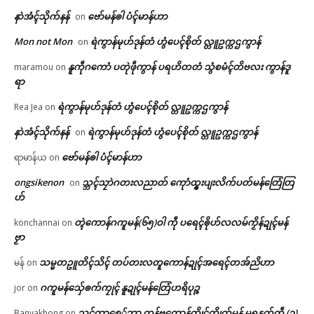
နာဲအံၚ်သိုက်နန်
ဗော်မန်ၜါ ပံၚ်မာန်ဟာ
on
Mon not Mon
ရဲကွာန်မုဟ်ဒုန်တံ ဟွံပေၚ်စိုတ် လ္တူဥက္ကဌကွာန်
on
နူကဵုဂကောံ ပတုဲဖဵုကွာန် ပရဟိတတံ သွံစမံၚ်တိဗလး ကွာန်ဒူ
maramou
on
ရာ
ရဲကွာန်မုဟ်ဒုန်တံ ဟွံပေၚ်စိုတ် လ္တူဥက္ကဌကွာန်
Rea Jea
on
နာဲအံၚ်သိုက်နန်
ရဲကွာန်မုဟ်ဒုန်တံ ဟွံပေၚ်စိုတ် လ္တူဥက္ကဌကွာန်
on
ဗော်မန်ၜါ ပံၚ်မာန်ဟာ
ရာမာန်ယ
on
ongsikenon
သ္ဘၚ်သၠာဲဂတးလညာတ် ကေုာံထ္ၜးပျးလိက်ပတ်မန်တြေံတြ
on
ဟ်
တ္ၚဲကောန်ဂကူမန်(၆၅)ဝါ ကဵု ပရေၚ်ၜိုဟ်လလမ်ကၟိန်ဍုၚ်မန်
konchannai
on
ဗၟာ
သမ္မတဥူတိၚ်သိၚ် တပ်တးလတူကောန်ဍုၚ်အရေၚ်တအ်ညိဟာ
မန်
on
ဂကူမန်​သှ်ေၜက်ကၠုၚ် နူဍုၚ်မန်တြေံဟရိပုဉ္ဇ
jor
on
သ္ဘၚ်ကၞာစှေ်ဘာ တန်ဗတောန်ကွိုၚ်ကွိုက်မန် မရနုက်ကဵု (၃)
Banyakhong
on