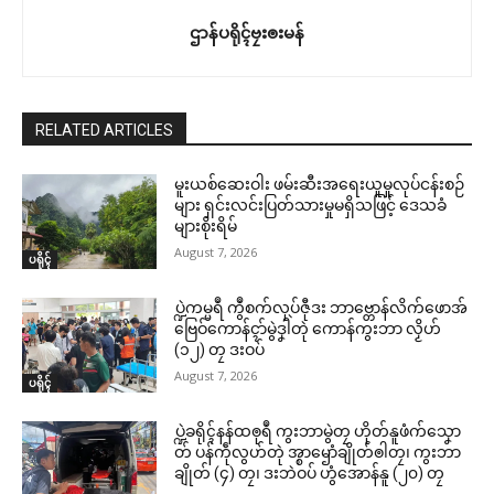
ဌာန်ပရိုၚ်ဗၠးၜးမန်
RELATED ARTICLES
မူးယစ်ဆေးဝါး ဖမ်းဆီးအရေးယူမှုလုပ်ငန်းစဉ်
များ ရှင်းလင်းပြတ်သားမှုမရှိသဖြင့် ဒေသခံ
များစိုးရိမ်
August 7, 2026
ပရိုၚ်
ပ္ဍဲကမ္မရဳ ကွဳစက်လုပ်ဇီုဒး ဘာဗ္တောန်လိက်ဖောအ်
ဗြေဝ်ကောန်ၚာ်မွဲဒၞါဲတုဲ ကောန်ကွးဘာ လၟိဟ်
(၁၂) တၠ ဒးဝပ်
August 7, 2026
ပရိုၚ်
ပ္ဍဲခရိုၚ်နန်ထၜုရဳ ကွးဘာမွဲတၠ ဟိုတ်နူဖံက်သၞော
တ် ပန်ကဵုလွဟ်တုဲ အ္စာၝောံချိုတ်ၜါတၠ၊ ကွးဘာ
ချိုတ် (၄) တၠ၊ ဒးဘဲဝပ် ဟွံအောန်နူ (၂၀) တၠ