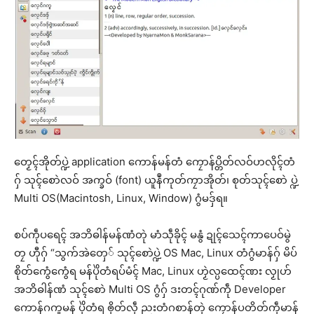
တၟေၚ်အိုတ်ပ္ဍဲ application ကောန်မန်တံ ကၠောန်ပ္တိတ်လဝ်ဟလိုၚ်တံ
ဂှ် သုၚ်စောဲလဝ် အက္ခဝ် (font) ယူနဳကုတ်ကၠာအိုတ်၊ စုတ်သုၚ်စောဲ ပ္ဍဲ
Multi OS(Macintosh, Linux, Window) ဂွံမဒှ်ရ။
စပ်ကဵုပရေၚ် အဘိဓါန်မန်ဏံတုဲ မာံသဵုခိုၚ် မနွံ ဍုၚ်သေၚ်ကာပေဝ်မွဲ
တၠ ဟီုဂှ် “သွက်အဲတှေ် သုၚ်စောဲပ္ဍဲ OS Mac, Linux တံဂွံမာန်ဂှ် မိပ်
စိုတ်ကွေံကွေံရ မန်ပိုဲတံရပ်မံၚ် Mac, Linux ဟၟဲလ္ပထေၚ်ဏး လၟုဟ်
အဘိဓါန်ဏံ သုၚ်စောဲ Multi OS ဂွံဂှ် ဒးတၚ်ဂုဏ်ကဵု Developer
ကောန်ဂကူမန် ပိုဲတံရ ၜိုတ်လဵု ညးတံဂစာန်တုဲ ကၠောန်ပတိတ်ကဵုမာန်