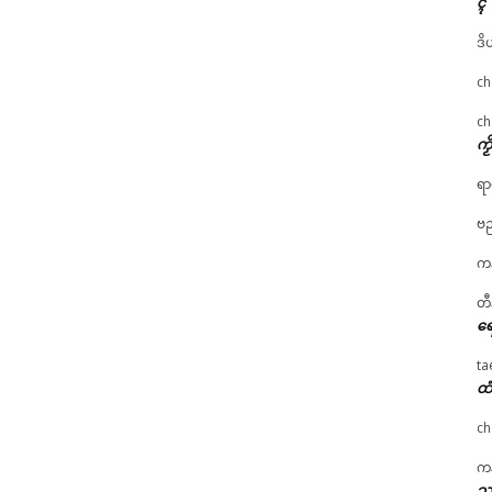
ၚ်
ဒိ
ch
ch
ကၟ
ရာ
ဗည
ကန
တီ
ရေ
ta
ထံ
ch
ကန
သၞ