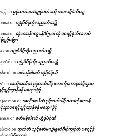
ရုၚ်ဆက်ဆောံဍုၚ်မတ်မလီု ကလေၚ်ပံက်ယျ
ဟနန်
on
ဂဥုဲဝိဝိၚ်ကဵုလညာတ်သမ္တီ
annai
on
တ္ၚဲကောန်ဂကူမန်(၆၅)ဝါ ကဵု ပရေၚ်ၜိုဟ်လလမ်
annai
on
ိန်ဍုၚ်မန်ဗၟာ
ဂဥုဲဝိဝိၚ်ကဵုလညာတ်သမ္တီ
မာ
on
ဂဥုဲဝိဝိၚ်ကဵုလညာတ်သမ္တီ
ာဃံင်
on
ဗော်မန်ၜါဗော် ဟွံဒှ်ပံၚ်ဏီ
န်ထဝ်
on
အလဵုအသဳတံ ဒုၚ်ကအ်ပါၚ် ဗလးကဵုကောန်ထံၚ်သၟာပ
နာဲ
on
ၚ်ဍုၚ်ကွာန်မန် မသှေ်ဒၟံၚ်
အလဵုအသဳတံ ဒုၚ်ကအ်ပါၚ် ဗလးကဵုကောန်
e jae mon
on
ၚ်သၟာပရေၚ်ဍုၚ်ကွာန်မန် မသှေ်ဒၟံၚ်
ဗော်မန်ၜါဗော် ဟွံဒှ်ပံၚ်ဏီ
annai
on
သၟတ်တံ သုၚ်စောဲမဂဥုဲၜူမာဲဂၠိုၚ်ကၠုၚ်တုဲ ပရေၚ်ဒှ်
န်ထဝ်
on
ဝဲလေဝ်ဂၠိုၚ်ကၠုၚ်