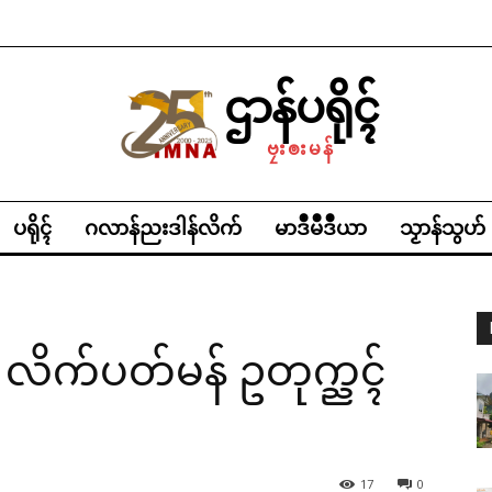
ဌာန်ပရိုၚ်
ဗၠးၜးမန်
ပရိုၚ်
ဂလာန်ညးဒါန်လိက်
မာဒဳမဳဒဳယာ
သၟာန်သွဟ်
န် လိက်ပတ်မန် ဥတုက္ညၚ်
17
0