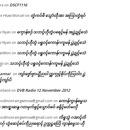
DSCF1116
ra
on
တ်
တၞံကဝ်ဖီ သ္ဂောံတဵုအာ အကြာတၞံရဝ်
e Htaw Monzel
on
သ
းဘာ
ကၠောန်ဗဒှ် သဘၚ်ဟီုတွံပရေၚ်မန် အပ္ဍဲဍုၚ်သေံ
i Nyan
on
်
သဘၚ်ဟီုတွံ ပရူဝၚ်ကောန်ဂကူမန် ပ္ဍဲဍုၚ်သေံ
i Nyan
on
သဘၚ်ဟီုတွံ ပရူဝၚ်ကောန်ဂကူမန် ပ္ဍဲဍုၚ်သေံ
jinMon
on
သဘၚ်ဟီုတွံ ပရူဝၚ်ကောန်ဂကူမန် ပ္ဍဲဍုၚ်သေံ
္ကာ
on
hannai
ကျာ်ဇၞော်ဗၟာယှိုဲညဝါ က္ညကၠုၚ်စိုပ်ကဵုသြဝါဒ ပ္ဍဲ
on
ၚ်ကျာ်ပိ
DVB Radio 12.November.2012
onland
on
ကောန်ကွာန်ဓမ္မသ
oodmonraingwmow@gmail.com
on
 အာထ္ၜးဆန္ဒ ဂတမုက်ရုၚ်သၞောဝ်ဓဝ် ခရိုၚ်မတ်မလီု
ကိစ္စသွံ ဂအာၚ်တိ
oodmonraingwmow@gmail.com
on
ဂှ် ဟွံဆေၚ်စပ်ကဵုညးရောၚ် ဥက္ကဋ္ဌတြေံ ကွာန်ဓမ္မသ ဟီု