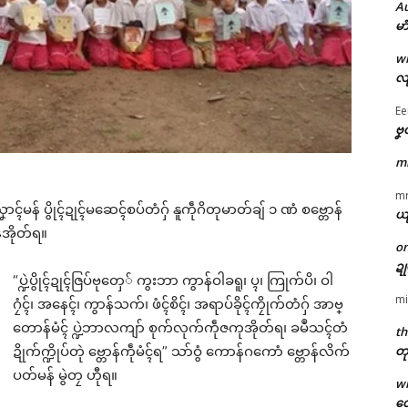
A
မာ
w
လျ
Ee
ဗၞ
m
m
န် ပွိုၚ်ဍုၚ်မဆေၚ်စပ်တံဂှ် နူကဵုဂိတုမာတ်ချ် ၁ ဏံ စဗ္တောန်
ယ
မန်အိုတ်ရ။
o
ဍ
“ပ္ဍဲပွိုၚ်ဍုၚ်ဇြပ်ဗုတှေ် ကွးဘာ ကွာန်ဝါခရူ၊ ပ္ၚ၊ ကြုက်ပိ၊ ဝါ
mi
ဂၠံၚ်၊ အနေၚ်၊ ကွာန်သက်၊ ဖံၚ်စိၚ်၊ အရာပ်ခိုၚ်ကၠိုက်တံဂှ် အာဗ္
တောန်မံၚ် ပ္ဍဲဘာလကျာ် စုက်လုက်ကဵုဇကုအိုတ်ရ၊ ခမဳသၚ်တံ
th
တု
ဍိုက်က္ဍိုပ်တုဲ ဗ္တောန်ကဵုမံၚ်ရ” သာ်ဝွံ ကောန်ဂကောံ ဗ္တောန်လိက်
ပတ်မန် မွဲတၠ ဟီုရ။
w
တေ