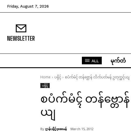
Friday, August 7, 2026
NEWSLETTER
မုက်တံ
ALL
Home
ပရိုၚ်
စပံက်မံၚ် တန်ဗ္တောန် လိက်ပတ်မန် ဥတုက္ညၚ်ယျ
ပရိုၚ်
စပံက်မံၚ် တန်ဗ္တော
ယျ
By
ဌာန်ပရိုၚ်ဗၠးၜးမန်
March 15, 2012