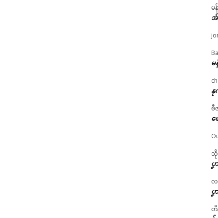
မန
အ
jo
Ba
မန
ch
နု
ဗီ
ဖျ
Ou
သိ
ပၞာ
လဂ္
ပၞာ
တီ