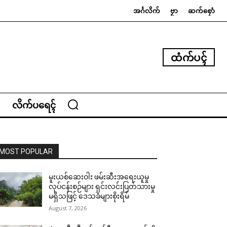
အၚ်္ဂလိက်
ဗၟာ
ဆက်စၠောံ
ထံက်ပၚ်
လိက်ပရေၚ်
MOST POPULAR
မူးယစ်ဆေးဝါး ဖမ်းဆီးအရေးယူမှု
လုပ်ငန်းစဉ်များ ရှင်းလင်းပြတ်သားမှု
မရှိသဖြင့် ဒေသခံများစိုးရိမ်
August 7, 2026