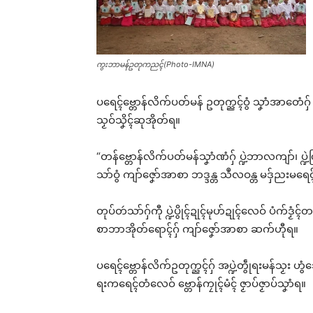
ကွးဘာမန်ဥတုကညၚ်(Photo-IMNA)
ပရေၚ်ဗ္တောန်လိက်ပတ်မန် ဥတုက္ညၚ်ဝွံ သၞာံအာတေံဂှ် ဒးဗ
သၟဝ်သၞိၚ်ဆုအိုတ်ရ။
“တန်ဗ္တောန်လိက်ပတ်မန်သၞာံဏံဂှ် ပ္ဍဲဘာလကျာ်၊ ပ္
သာ်ဝွံ ကျာ်ဇၞော်အာစာ ဘဒ္ဒန္တ သဳလဝန္တ မဒှ်ညးမရေၚ
တုပ်တဴသာ်ဂှ်ကီု ပ္ဍဲပွိုၚ်ဍုၚ်မုဟ်ဍုၚ်လေဝ် ပံက်ဒၟံၚ်
စာဘာအိုတ်ရောၚ်ဂှ် ကျာ်ဇၞော်အာစာ ဆက်ဟီုရ။
Rel
ပရေၚ်ဗ္တောန်လိက်ဥတုက္ညၚ်ဂှ် အပ္ဍဲတွဵုရးမန်သၟး ဟွံသ
ရးကရေၚ်တံလေဝ် ဗ္တောန်ကၠုၚ်မံၚ် ဇၟာပ်ဇၟာပ်သၞာံရ။