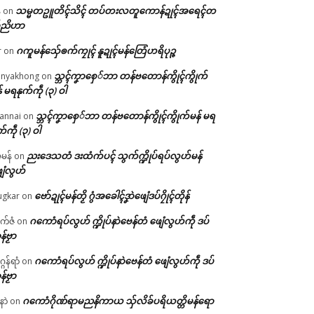
သမ္မတဥူတိၚ်သိၚ် တပ်တးလတူကောန်ဍုၚ်အရေၚ်တ
်
on
်ညိဟာ
ဂကူမန်​သှ်ေၜက်ကၠုၚ် နူဍုၚ်မန်တြေံဟရိပုဉ္ဇ
r
on
သ္ဘၚ်ကၞာစှေ်ဘာ တန်ဗတောန်ကွိုၚ်ကွိုက်
nyakhong
on
် မရနုက်ကဵု (၃) ဝါ
သ္ဘၚ်ကၞာစှေ်ဘာ တန်ဗတောန်ကွိုၚ်ကွိုက်မန် မရ
annai
on
က်ကဵု (၃) ဝါ
ညးဒေသတံ ဒးထံက်ပၚ် သွက်က္ဍိုပ်ရပ်လွဟ်မန်
ဇမန်
on
ေံလွဟ်
ဗော်ဍုၚ်မန်တၟိ ဂွံအခေါၚ်ဒၞာဲဖျေံဒပ်ဂၠိုၚ်တိုန်
gkar
on
ဂကောံရပ်လွဟ် က္ဍိုပ်နာဲဗေန်တံ ဖျေံလွဟ်ကဵု ဒပ်
ုက်ဇံ
on
န်ဗၟာ
ဂကောံရပ်လွဟ် က္ဍိုပ်နာဲဗေန်တံ ဖျေံလွဟ်ကဵု ဒပ်
ဂန်ရာံ
on
န်ဗၟာ
ဂကောံဂိုဏ်ရာမညနိကာယ သှ်လိခ်ပရိယတ္တိမန်ရော
နာဲ
on