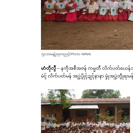
ကွးဘာမန်ဥတုကညၚ်(Photo-IMNA)
မာံတဵုလွဳ
– နကဵုအစဳအဇန် ကမ္မတဳ လိက်ပတ်ယေန်သၞာၚ်မ
မံၚ် လိက်ပတ်မန်
အပ္ဍဲပွိုၚ်ဍုၚ်နာနာ မၞုံအပ္ဍဲတွဵုရး