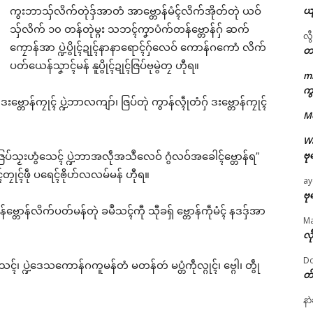
ယ
ကွးဘာသှ်လိက်တုဲဒှ်အာတံ အာဗ္တောန်မံၚ်လိက်အိုတ်တုဲ ယဝ်
သှ်လိက် ၁၀ တန်တုဲမ္ဂး သဘၚ်ကၞာပံက်တန်ဗ္တောန်ဂှ် ဆက်
လွ
ကၠောန်အာ ပ္ဍဲပွိုၚ်ဍုၚ်နာနာရောၚ်ဂှ်လေဝ် ကောန်ဂကောံ လိက်
တ
ပတ်ယေန်သၞာၚ်မန် နူပွိုၚ်ဍုၚ်ဇြပ်ဗုမွဲတၠ ဟီုရ။
m
ဌာန်ပရိုၚ်ဗၠးၜးမန်
ကွ
္တောန်ကၠုၚ် ပ္ဍဲဘာလကျာ်၊ ဇြပ်တုဲ ကွာန်လ္ၚဵုတံဂှ် ဒးဗ္တောန်ကၠုၚ်
M
ရုဲစှ်
W
ဗု
ဍဲဇြပ်သၟးဟွံသေၚ် ပ္ဍဲဘာအလဵုအသဳလေဝ် ဂွံလဝ်အခေါၚ်ဗ္တောန်ရ”
ပရိုၚ်လက္ကရဴအိုတ်
်တၠုၚ်ဖဵု ပရေၚ်ၜိုဟ်လလမ်မန် ဟီုရ။
ay
🏛 လညာတ်ပါ်ပဲါ
ဗု
တန်ဗ္တောန်လိက်ပတ်မန်တုဲ ခမဳသၚ်ကီု သီုခရှ် ဗ္တောန်ကဵုမံၚ် နဒဒှ်အာ
M
ညးဒါန်လိက်
လီ
Do
ဗွဳဒဳယဵု
ated
ေၚ်၊ ပ္ဍဲဒေသကောန်ဂကူမန်တံ မတန်တဴ မပ္တံကဵုလ္ဂုၚ်၊ ဗ္ဂေါ၊ တွဵု
တ
ကေတ်အဆက်
နာ