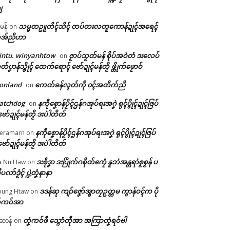
ျ
သမ္မတဥူတိၚ်သိၚ် တပ်တးလတူကောန်ဍုၚ်အရေၚ်
ီမန်
on
အ်ညိဟာ
intu. winyanhtow
ဇၟာပ်သၟတ်မန် စိုပ်အဝဲတံ ဒးလေပ်
on
တ်ပၞာန်သ္ဇိုၚ် ထေက်ရောၚ် ဗော်ဍုၚ်မန်တၟိ ဖ္တိုက်ဖၟောဝ်
onland
ကေတ်ခန်လ္ၚတ်ကဵု ၀ၚ်အတိက်ညိ
on
atchdog
နကဵုစၞောန်ပၟိၚ်ဌန်ဂအုပ်ရးအဂၞဲ ရုၚ်ပွိုၚ်ဍုၚ်ဇြပ်
on
ဗော်ဍုၚ်မန်တၟိ ဒးပဲါတိတ်
နကဵုစၞောန်ပၟိၚ်ဌန်ဂအုပ်ရးအဂၞဲ ရုၚ်ပွိုၚ်ဍုၚ်ဇြပ်
eramarn
on
ဗော်ဍုၚ်မန်တၟိ ဒးပဲါတိတ်
ဒးစဵုဒၞာ ဒးပြိုက်ဂစိုတ်ကၠေံ နူဘဲအန္တရာဲစၟစၟန် ပ
a Nu Haw
on
ုပလာ်ဒၟံၚ် ပ္ဍဲတၞံနာနာ
ဒဒန်ဆု ကျာ်ဇၞော်အ္စာတၠဥတ္တမ ကွာန်ဝၚ်က ပို
ung Htaw
on
်ကဝ်အာ
တၞံကဝ်ဖီ သ္ဂောံတဵုအာ အကြာတၞံရဝ်ဗါ
ဲဆာန်
on