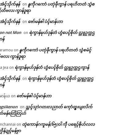
ဲအံၚ်သိုက်နန်
နူကဵုဂကောံ ပတုဲဖဵုကွာန် ပရဟိတတံ သွံစ
on
ၚ်တိဗလး ကွာန်ဒူရာ
ဲအံၚ်သိုက်နန်
ဗော်မန်ၜါ ပံၚ်မာန်ဟာ
on
on not Mon
ရဲကွာန်မုဟ်ဒုန်တံ ဟွံပေၚ်စိုတ် လ္တူဥက္ကဌ
on
ာန်
နူကဵုဂကောံ ပတုဲဖဵုကွာန် ပရဟိတတံ သွံစမံၚ်
aramou
on
ဗလး ကွာန်ဒူရာ
ရဲကွာန်မုဟ်ဒုန်တံ ဟွံပေၚ်စိုတ် လ္တူဥက္ကဌကွာန်
a Jea
on
ဲအံၚ်သိုက်နန်
ရဲကွာန်မုဟ်ဒုန်တံ ဟွံပေၚ်စိုတ် လ္တူဥက္ကဌ
on
ာန်
ဗော်မန်ၜါ ပံၚ်မာန်ဟာ
မာန်ယ
on
ngsikenon
သ္ဘၚ်သၠာဲဂတးလညာတ် ကေုာံထ္ၜးပျးလိက်
on
တ်မန်တြေံတြဟ်
တ္ၚဲကောန်ဂကူမန်(၆၅)ဝါ ကဵု ပရေၚ်ၜိုဟ်လလ
nchannai
on
ကၟိန်ဍုၚ်မန်ဗၟာ