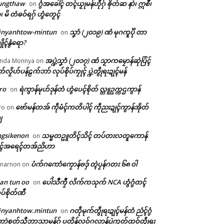
ungthaw
ဂွံအခေါၚ် တၚ်ယၟုမန်ဟီုဂှ် ၜိုတ်ဆ နာဲ၊ ဣစဳ၊
on
ံ၊ မိ တံဓဝ်ရဂှ် ဟွံတၟေၚ်
inyanhtow-mintun
သၞာံ (၂၀၁၉) ဏံ မုဂကူပိုဲ တာ
on
ိုၚ်နွံရော?
အပ္ဍဲသၞာံ (၂၀၁၇) ဏံ သၟာကမၠောန်ဆုဲပြံၚ်
nda Monnya
on
တ်လၟိဟ်ပန်ဠက်ဘာ် လုပ်စိုပ်ကၠုၚ် ပ္ဍဲတွဵုရးဍုၚ်မန်
ro
ရဲကွာန်မုဟ်ဒုန်တံ ဟွံပေၚ်စိုတ် လ္တူဥက္ကဌကွာန်
on
ဗော်မန်တအ် ကဵုမံၚ်ကတိပါၚ် ကဵုညးဍုၚ်ကွာန်အိုတ်
ro
on
ျ
ngsikenon
သမ္မတဥူတိၚ်သိၚ် တပ်တးလတူကောန်
on
ုၚ်အရေၚ်တအ်ညိဟာ
ပံက်ဂကောံကၠောန်ဗဒှ် တ္ၚဲပၠန်ဂတး ၆၈ ဝါ
narnon
on
an tun oo
ပေါဲသဳကၠဳ လိက်ကသုက် NCA ဟွံဂွံတၚ်
on
ပ်စိုတ်ဏီ
inyanhtow.mintun
ဂတဵုမုက်တွဵုရးဍုၚ်မန်တံ ညံၚ်ဂွံ
on
ာဲစုတ်သီုဘာသာမန်ဂှ် ပတိုန်လဝ်ဂလာန်ပ္ဍဲကၠတ်ထဝ်တွဵုရး