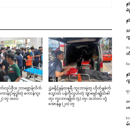
နာ
မံ
နာ
M
ကွ
m
တိ
Re
နာ
ပရိုၚ်
ကွ
ဳစက်လုပ်ဇီုဒး ဘာဗ္တောန်လိက်
ပ္ဍဲခရိုၚ်နန်ထၜုရဳ ကွးဘာမွဲတၠ ဟိုတ်နူဖံက်
ရာ
ာန်ၚာ်မွဲဒၞါဲတုဲ ကောန်ကွး
သၞောတ် ပန်ကဵုလွဟ်တုဲ အ္စာၝောံချိုတ်ၜါ
၂) တၠ ဒးဝပ်
တၠ၊ ကွးဘာချိုတ် (၄) တၠ၊ ဒးဘဲဝပ် ဟွံ
o
အောန်နူ (၂၀) တၠ
ပ
ko
မ်