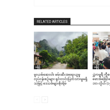
RELATED ARTICLES
ပရိုၚ်
ပရိုၚ်
မူးယစ်ဆေးဝါး ဖမ်းဆီးအရေးယူမှု
ပ္ဍဲကမ္မရဳ ကွ
လုပ်ငန်းစဉ်များ ရှင်းလင်းပြတ်သားမှုမရှိ
ဖောအ်ဗြေဝ်ကေ
သဖြင့် ဒေသခံများစိုးရိမ်
ဘာ လၟိဟ် (၁