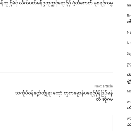
ာန်ကၠုၚ်မံၚ် လိက်ပတ်မန်ဥတုက္ညၚ်ရောၚ်ဂှ် ဂွံတီကေတ် နူစရၚ်ကမ္မ
na
ပွိုၚ်ဍုၚ်ဘာအၚ် အ္စာ၊ အ္
သွက်သ္ဂောံပါလုပ် ပ္ဍဲအစဳဇ
ပေဲါသၟာန်သွဟ်လိက်ပ
Be
© ဌာန်ပရိုၚ်ဗၠးၜးမန်
ောံ ဗ္တောန်လိက်ပတ်
န်ပ္တိုန်စရာဲကဵုလာဘ် လိက်
မန်ဥတုက္ညၚ် အလုံဒေ
ဗါ
တံ သၟာၚ်နူသြန်ဂိတုတုဲ
ပတ်မန်ဥတုက္ညၚ်ဂှ် ဂကောံ
ရးမန် (၂၇) ဝါဏံ ကွ
Na
ာံဒုၚ်စသိုၚ်သြန်ထံက်
ဗ္တောန်လိက်ပတ်မန် ကေုာံ
(၅၀၀၀) ပြၚ် လုပ်သွဟ
ဂှ် ညးဒေသတံ ဘိုၚ်ရီု
ယေန်သၞာၚ်ဗုဒ္ဓဘာသာ
ရောၚ်
Na
ကော်ဘိက်
May 13, 2026
e 5, 2026
May 19, 2026
In "ပရိုၚ်"
Sa
ပရိုၚ်"
In "ပရိုၚ်"
ဥက
c
ဍု
Next article
M
်
သကိုပ်ဝန်ဇၞော်တွဵုရး ကေုာံ တၠကမၠောန်ပရေၚ်ပိုန်ဒြပ်မန်
တံ ဆဵုဂဗ
w
တံ
w
ဘာ