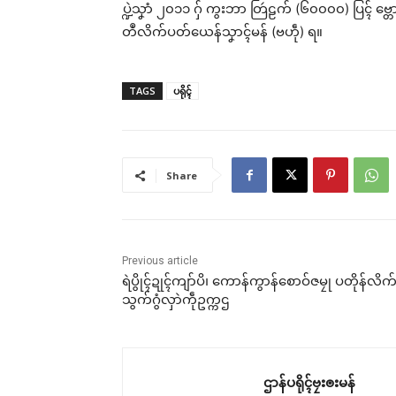
ပ္ဍဲသၞာံ ၂၀၁၁ ဂှ် ကွးဘာ တြဴဠက် (၆၀၀၀၀) ပြၚ် ဗ္တေ
တဳလိက်ပတ်ယေန်သၞာၚ်မန် (ဗဟဵု) ရ။
ပ္ဍဲ
စာၝ
မန်
TAGS
ပရိုၚ်
သ္ဂေ
ပၚ်
ဗၚ်
Jun
In "
Share
Previous article
ရဲပွိုၚ်ဍုၚ်ကျာ်ပိ၊ ကောန်ကွာန်စောဝ်ဇမၠု ပတိုန်လိက
သွက်ဂွံလှာဲကဵုဥက္ကဌ
ဌာန်ပရိုၚ်ဗၠးၜးမန်