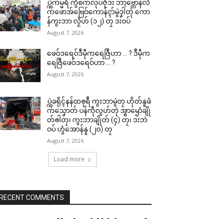
ပ္ဍဲကမ္မရဳ ကွဳစက်လုပ်ဇီုဒး ဘာဗ္တောန်လိ
က်ဖောအ်ဗြေဝ်ကောန်ၚာ်မွဲဒၞါဲတုဲ ကော
န်ကွးဘာ လၟိဟ် (၁၂) တၠ ဒးဝပ်
August 7, 2026
ဖေဝ်ဒရေဝ်ဒဳမဵုကရေဇြဳဟာ … ? ဒဳမဵုက
ရေဇြဳဖေဝ်ဒရေဝ်ဟာ … ?
August 7, 2026
ပ္ဍဲခရိုၚ်နန်ထၜုရဳ ကွးဘာမွဲတၠ ဟိုတ်နူဖံ
က်သၞောတ် ပန်ကဵုလွဟ်တုဲ အ္စာၝောံချို
တ်ၜါတၠ၊ ကွးဘာချိုတ် (၄) တၠ၊ ဒးဘဲ
ဝပ် ဟွံအောန်နူ (၂၀) တၠ
August 7, 2026
Load more
RECENT COMMENTS