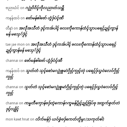
ဂဥုဲဝိဝိၚ်ကဵုလညာတ်သမ္တီ
ဗညာဃံင်
on
ဗော်မန်ၜါဗော် ဟွံဒှ်ပံၚ်ဏီ
ကနန်ထဝ်
on
အလဵုအသဳတံ ဒုၚ်ကအ်ပါၚ် ဗလးကဵုကောန်ထံၚ်သၟာပရေၚ်ဍုၚ်ကွာန်
တီနာဲ
on
မန် မသှေ်ဒၟံၚ်
အလဵုအသဳတံ ဒုၚ်ကအ်ပါၚ် ဗလးကဵုကောန်ထံၚ်သၟာပရေၚ်
tae jae mon
on
ဍုၚ်ကွာန်မန် မသှေ်ဒၟံၚ်
ဗော်မန်ၜါဗော် ဟွံဒှ်ပံၚ်ဏီ
channai
on
သၟတ်တံ သုၚ်စောဲမဂဥုဲၜူမာဲဂၠိုၚ်ကၠုၚ်တုဲ ပရေၚ်ဒှ်သၞဝဲလေဝ်ဂၠိုၚ်
ကနန်ထဝ်
on
ကၠုၚ်
သၟတ်တံ သုၚ်စောဲမဂဥုဲၜူမာဲဂၠိုၚ်ကၠုၚ်တုဲ ပရေၚ်ဒှ်သၞဝဲလေဝ်ဂၠိုၚ်
channai
on
ကၠုၚ်
ကမ္မတဳကၠောန်ဗဒှ်တ္ၚဲကောန်ဂကူမန်ပွိုၚ်ဍုၚ်ဇြပ်ဗု ဒးထ္ပက်စၟတ်တဲ
channai
on
ဒုၚ်လျိုၚ်
လိက်မန်ဂှ် ယဝ်ခၞံဗဒှ်ကေတ်တၟိမ္ဂး (သကုတ်ၜါ)
mon kawt hnat
on