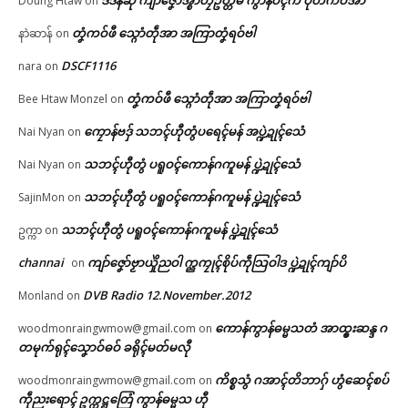
Doung Htaw
on
တၞံကဝ်ဖီ သ္ဂောံတဵုအာ အကြာတၞံရဝ်ဗါ
နာဲဆာန်
on
DSCF1116
nara
on
တၞံကဝ်ဖီ သ္ဂောံတဵုအာ အကြာတၞံရဝ်ဗါ
Bee Htaw Monzel
on
ကၠောန်ဗဒှ် သဘၚ်ဟီုတွံပရေၚ်မန် အပ္ဍဲဍုၚ်သေံ
Nai Nyan
on
သဘၚ်ဟီုတွံ ပရူဝၚ်ကောန်ဂကူမန် ပ္ဍဲဍုၚ်သေံ
Nai Nyan
on
သဘၚ်ဟီုတွံ ပရူဝၚ်ကောန်ဂကူမန် ပ္ဍဲဍုၚ်သေံ
SajinMon
on
သဘၚ်ဟီုတွံ ပရူဝၚ်ကောန်ဂကူမန် ပ္ဍဲဍုၚ်သေံ
ဥက္ကာ
on
channai
ကျာ်ဇၞော်ဗၟာယှိုဲညဝါ က္ညကၠုၚ်စိုပ်ကဵုသြဝါဒ ပ္ဍဲဍုၚ်ကျာ်ပိ
on
DVB Radio 12.November.2012
Monland
on
ကောန်ကွာန်ဓမ္မသတံ အာထ္ၜးဆန္ဒ ဂ
woodmonraingwmow@gmail.com
on
တမုက်ရုၚ်သၞောဝ်ဓဝ် ခရိုၚ်မတ်မလီု
Related
ဌာန်ပရိုၚ်ဗၠးၜးမန်
ကိစ္စသွံ ဂအာၚ်တိဘာဂှ် ဟွံဆေၚ်စပ်
woodmonraingwmow@gmail.com
on
ကဵုညးရောၚ် ဥက္ကဋ္ဌတြေံ ကွာန်ဓမ္မသ ဟီု