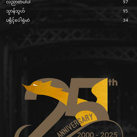
လညာတ်ပါ်ပါဲ
97
သၟာန်သွဟ်
95
ပရိုၚ်ပေဲါရုဲမာဲ
34