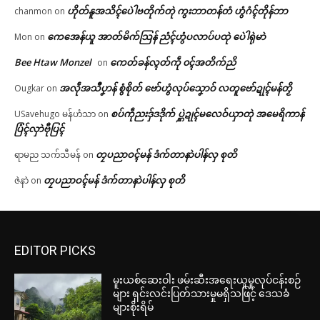
ဟိုတ်နူအသိၚ်ပေဲါဗတိုက်တုဲ ကွးဘာတန်တံ ဟွံဂံၚ်တိုန်ဘာ
chanmon
on
ကေအေန်ယူ အာတ်မိက်သြန် ညံၚ်ဟွံပလာပ်ပထုဲ ပေဲါရုဲမာဲ
Mon
on
Bee Htaw Monzel
ကေတ်ခန်လ္ၚတ်ကဵု ၀ၚ်အတိက်ညိ
on
အလဵုအသဳပၞာန် စွံစိုတ် ဗော်ဟွံလုပ်သၞောဝ် လတူဗော်ဍုၚ်မန်တၟိ
Ougkar
on
စပ်ကဵုညးဒှ်ဒဒိုက် ပ္ဋဲဍုၚ်မလေဝ်ယှာတုဲ အမေရိကာန်
USavehugo မန်ဟံသာ
on
ပြံၚ်လှာဲဗီုပြၚ်
တၠပညာဝၚ်မန် ဒံက်တာနာဲပါန်လှ စုတိ
ရာမည သက်သီမန်
on
တၠပညာဝၚ်မန် ဒံက်တာနာဲပါန်လှ စုတိ
ဇဲနာဲ
on
EDITOR PICKS
မူးယစ်ဆေးဝါး ဖမ်းဆီးအရေးယူမှုလုပ်ငန်းစဉ်
များ ရှင်းလင်းပြတ်သားမှုမရှိသဖြင့် ဒေသခံ
များစိုးရိမ်