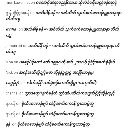
ဂကောံဂိုဏ်ရာမညနိကာယ သှ်လိခ်ပရိယတ္တိမန်ရောၚ်
mon kawt hnat
on
အဘိဓါန် မန် => အၚ်္ဂလိက် သွက်စက်ကောန်ပျူတာနာနာ
ဌာန်ပရိုၚ်ဗၠးၜးမန်
on
တိတ်ယျ
itvilla
အဘိဓါန် မန် => အၚ်္ဂလိက် သွက်စက်ကောန်ပျူတာနာနာ တိတ်
on
ယျ
အဘိဓါန် မန် => အၚ်္ဂလိက် သွက်စက်ကောန်ပျူတာနာနာ တိ
jamonrott
on
တ်ယျ
ပရေၚ်ပံၚ်တောဲ ဗော် ၁၉၉၀ ကဵု ဗော် ၂၀၁၀ ဂှ် ဒှ်ဒၟံၚ်အခက်ခုဲဖိုဟ်
Mon
on
အလဵုအသဳတၟိဍုၚ်ဗမာ တိုန်ဒှ်ဥက္ကဌ အာဇြဳယာန်မ္ဂး
Nick
on
လဂ္ဂန်ရာံ
လိက်မန်ဂှ် ယဝ်ခၞံဗဒှ်ကေတ်တၟိမ္ဂး (သကုတ်ၜါ)
on
သၟာဒယှေ်ဒွက်မန်တံ သၞာံဏံပတိတ်ကဝးဒွက်ဂၠိုၚ်တိုန်ကၠုၚ်
channai
on
ဗိုလ်ဝေလေန်ဖျဝ် တံၚ်ဓဇက်ကောန်ကွးဘာမွဲတၠ
ရာမာန်
on
ဗိုလ်ဝေလေန်ဖျဝ် တံၚ်ဓဇက်ကောန်ကွးဘာမွဲတၠ
ရာမာန်
on
နန်
ဗိုလ်ဝေလေန်ဖျဝ် တံၚ်ဓဇက်ကောန်ကွးဘာမွဲတၠ
on