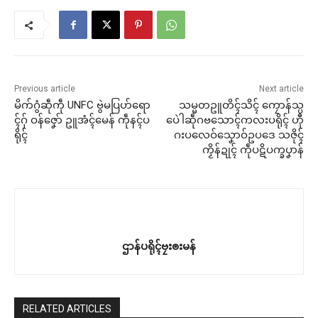
Previous article
Next article
မိက်ဂွံဆဵုကဵု UNFC ဗွဲမပြဟ်ရော
သမ္မတဥူတိၚ်သိၚ် ကၠောန်သ္ပ
ၚ်ဂှ် ဝန်ဇၞော် ဥူအံၚ်မေန် ကဵုနၚ်ပ
ပေဲါဆဵုဂဗသောၚ်ကလးပရိုၚ် ဟီု
ရိုၚ်
ဂးပလေဝ်သၞောဝ်ဥပဒေ သဇိုၚ်
ကၟိန်ဍုၚ် ကဵုပဋိပက္ခပၞာန်
ဌာန်ပရိုၚ်ဗၠးၜးမန်
RELATED ARTICLES