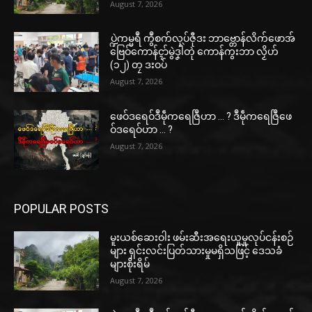
August 7, 2026
ပ္ဍဲကမ္မရဳ ကွဳစက်လုပ်ဇီုဒး ဘာဗ္တောန်လိက်ဖောအ်
ဗြေဝ်ကောန်ၚာ်မွဲဒၞါဲတုဲ ကောန်ကွးဘာ လၟိဟ်
(၁၂) တၠ ဒးဝပ်
August 7, 2026
ဖေဝ်ဒရေဝ်ဒဳမဵုကရေဇြဳဟာ … ? ဒဳမဵုကရေဇြဳဖေ
ဝ်ဒရေဝ်ဟာ … ?
August 7, 2026
POPULAR POSTS
မူးယစ်ဆေးဝါး ဖမ်းဆီးအရေးယူမှုလုပ်ငန်းစဉ်
များ ရှင်းလင်းပြတ်သားမှုမရှိသဖြင့် ဒေသခံ
များစိုးရိမ်
August 7, 2026