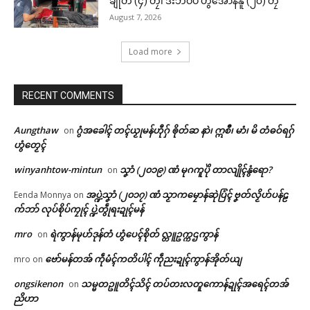
ချိုတ် (၄) တၠ၊ ဒးဘဲဝပ် ဟွံအောန်နူ (၂၀) တၠ
August 7, 2026
Load more
RECENT COMMENTS
Aungthaw
ဂွံအခေါၚ် တၚ်ယၟုမန်ဟီုဂှ် ၜိုတ်ဆ နာဲ၊ ဣစဳ၊ မာံ၊ မိ တံဓဝ်ရဂှ်
on
ဟွံတၟေၚ်
winyanhtow-mintun
သၞာံ (၂၀၁၉) ဏံ မုဂကူပိုဲ တာလျိုၚ်နွံရော?
on
အပ္ဍဲသၞာံ (၂၀၁၇) ဏံ သၟာကမၠောန်ဆုဲပြံၚ် ဗၞတ်လၟိဟ်ပန်ဠ
Eenda Monnya
on
က်ဘာ် လုပ်စိုပ်ကၠုၚ် ပ္ဍဲတွဵုရးဍုၚ်မန်
mro
ရဲကွာန်မုဟ်ဒုန်တံ ဟွံပေၚ်စိုတ် လ္တူဥက္ကဌကွာန်
on
ဗော်မန်တအ် ကဵုမံၚ်ကတိပါၚ် ကဵုညးဍုၚ်ကွာန်အိုတ်ယျ
mro
on
ongsikenon
သမ္မတဥူတိၚ်သိၚ် တပ်တးလတူကောန်ဍုၚ်အရေၚ်တအ်
on
ညိဟာ