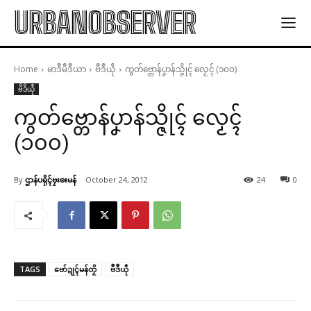
URBANOBSERVER
Home
မာဒဳမဳဒဳယာ
ဗဳဒဳယဵု
ကွတ်ဗ္တောန်ပၞာန်သ္ဇိုၚ် လၟေၚ် (၁၀၀)
ဗဳဒဳယဵု
ကွတ်ဗ္တောန်ပၞာန်သ္ဇိုၚ် လၟေၚ်
(၁၀၀)
By
ဌာန်ပရိုၚ်ဗၠးၜးမန်
October 24, 2012
24
0
TAGS
ဗော်ဍုၚ်မန်တၟိ
ဗဳဒဳယဵု