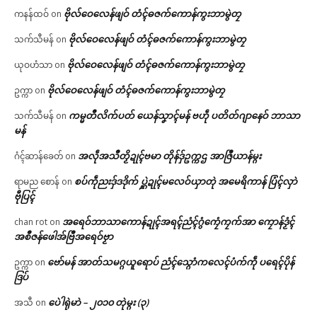
ဗိုလ်ဝေလေန်ဖျဝ် တံၚ်ဓဇက်ကောန်ကွးဘာမွဲတၠ
ကနန်ထဝ်
on
ဗိုလ်ဝေလေန်ဖျဝ် တံၚ်ဓဇက်ကောန်ကွးဘာမွဲတၠ
သက်သီမန်
on
ဗိုလ်ဝေလေန်ဖျဝ် တံၚ်ဓဇက်ကောန်ကွးဘာမွဲတၠ
ယုဝဟံသာ
on
ဗိုလ်ဝေလေန်ဖျဝ် တံၚ်ဓဇက်ကောန်ကွးဘာမွဲတၠ
ဥက္ကာ
on
ကမ္မတဳလိက်ပတ် ယေန်သၞာၚ်မန် ဗဟဵု ပတိတ်ဂျာနေဝ် ဘာသာ
သက်သီမန်
on
မန်
အလဵုအသဳတၟိဍုၚ်ဗမာ တိုန်ဒှ်ဥက္ကဌ အာဇြဳယာန်မ္ဂး
ဂံၚ်ဆာန်ခေတ်
on
စပ်ကဵုညးဒှ်ဒဒိုက် ပ္ဋဲဍုၚ်မလေဝ်ယှာတုဲ အမေရိကာန် ပြံၚ်လှာဲ
ရာမည စောန်
on
ဗီုပြၚ်
အရေဝ်ဘာသာကောန်ဍုၚ်အရၚ်ညံၚ်ဂွံကၠေံကၠက်အာ ကၠောန်ဒၟံၚ်
chan rot
on
အစဳဇန်ဖေါအ်ဗြဳအရေဝ်ဗၟာ
ဗော်မန် အာတ်သမဂ္ဂယူရောပ် ညံၚ်သ္ဂောံကလေၚ်ပံက်ကဵု ပရေၚ်ပိုန်
ဥက္ကာ
on
ဒြပ်
ပေဲါရုဲမာဲ – ၂၀၁၀ တုဲမ္ဂး (၃)
အသီ
on