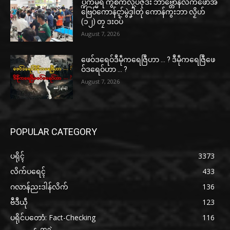
ပ္ဍဲကမ္မရဳ ကွဳစက်လုပ်ဇီုဒး ဘာဗ္တောန်လိက်ဖောအ်
ဗြေဝ်ကောန်ၚာ်မွဲဒၞါဲတုဲ ကောန်ကွးဘာ လၟိဟ်
(၁၂) တၠ ဒးဝပ်
August 7, 2026
ဖေဝ်ဒရေဝ်ဒဳမဵုကရေဇြဳဟာ … ? ဒဳမဵုကရေဇြဳဖေ
ဝ်ဒရေဝ်ဟာ … ?
August 7, 2026
POPULAR CATEGORY
ပရိုၚ်
3373
လိက်ပရေၚ်
433
ဂလာန်ညးဒါန်လိက်
136
ဗဳဒဳယဵု
123
ပရိုင်ပတောံ: Fact-Checking
116