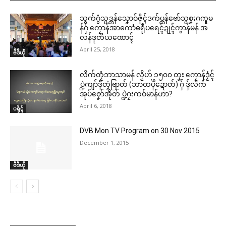
သွက်ဂွံသ္ပဒ္တန်သၞောဝ်ဇိုၚ်ဒက်ပ္တန်ဗော်သ္ပစၞးဂကူမ
န်ဂှ် ကၠောန်အာကောံဓရီုပရေၚ်ဍုၚ်ကွာန်မန် အ
လန်ဒုတိယဏောၚ်
April 25, 2018
ဗဳဒဳယဵု
လိက်တၟံဘာသာမန် လၟိဟ် ၁၅၀၀ တၞး ကၠောန်ဒၟံၚ်
ပ္ဍဲကျာ်ဒဵုတၟံဗြာတ် (ဘာထပိုဲဍောတ်) ဂှ် ဒှ်လိက်
အုပ်ဇၞော်အိုတ် ပ္ဍဲဂၠးကဝ်မာန်ဟာ?
April 6, 2018
ပရိုၚ်
DVB Mon TV Program on 30 Nov 2015
December 1, 2015
ဗဳဒဳယဵု