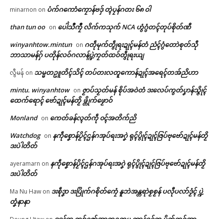
ပံက်ဂကောံကၠောန်ဗဒှ် တ္ၚဲပၠန်ဂတး ၆၈ ဝါ
minarnon
on
than tun oo
ပေါဲသဳကၠဳ လိက်ကသုက် NCA ဟွံဂွံတၚ်တုပ်စိုတ်ဏီ
on
winyanhtow.mintun
ဂတဵုမုက်တွဵုရးဍုၚ်မန်တံ ညံၚ်ဂွံတောဲစုတ်သီု
on
ဘာသာမန်ဂှ် ပတိုန်လဝ်ဂလာန်ပ္ဍဲကၠတ်ထဝ်တွဵုရးယျ
သမ္မတဥူတိၚ်သိၚ် တပ်တးလတူကောန်ဍုၚ်အရေၚ်တအ်ညိဟာ
လွီမန်
on
mintu. winyanhtow
ဇၟာပ်သၟတ်မန် စိုပ်အဝဲတံ ဒးလေပ်ကွတ်ပၞာန်သ္ဇိုၚ်
on
ထေက်ရောၚ် ဗော်ဍုၚ်မန်တၟိ ဖ္တိုက်ဖၟောဝ်
Monland
ကေတ်ခန်လ္ၚတ်ကဵု ၀ၚ်အတိက်ညိ
on
Watchdog
နကဵုစၞောန်ပၟိၚ်ဌန်ဂအုပ်ရးအဂၞဲ ရုၚ်ပွိုၚ်ဍုၚ်ဇြပ်ဗုဗော်ဍုၚ်မန်တၟိ
on
ဒးပဲါတိတ်
နကဵုစၞောန်ပၟိၚ်ဌန်ဂအုပ်ရးအဂၞဲ ရုၚ်ပွိုၚ်ဍုၚ်ဇြပ်ဗုဗော်ဍုၚ်မန်တၟိ
ayeramarn
on
ဒးပဲါတိတ်
ဒးစဵုဒၞာ ဒးပြိုက်ဂစိုတ်ကၠေံ နူဘဲအန္တရာဲစၟစၟန် ပလီုပလာ်ဒၟံၚ် ပ္ဍဲ
Ma Nu Haw
on
တၞံနာနာ
ဒဒန်ဆု ကျာ်ဇၞော်အ္စာတၠဥတ္တမ ကွာန်ဝၚ်က ပိုတ်ကဝ်အာ