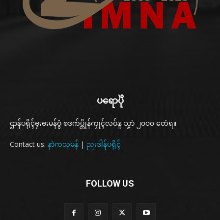
ပရောပိုဲ
ဌာန်ပရိုၚ်ဗၠးၜးမန်ဝွံ စဒက်ပ္တိုန်ကၠုၚ်လဝ်နူ သၞာံ ၂၀၀၀ တေံရ။
Contact us:
နာဲကသုမန်
|
ညးဒါန်ပရိုၚ်
FOLLOW US