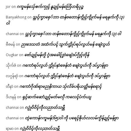
ဂကူမန်​သှ်ေၜက်ကၠုၚ် နူဍုၚ်မန်တြေံဟရိပုဉ္ဇ
jor
on
သ္ဘၚ်ကၞာစှေ်ဘာ တန်ဗတောန်ကွိုၚ်ကွိုက်မန် မရနုက်ကဵု (၃)
Banyakhong
on
ဝါ
သ္ဘၚ်ကၞာစှေ်ဘာ တန်ဗတောန်ကွိုၚ်ကွိုက်မန် မရနုက်ကဵု (၃) ဝါ
channai
on
ညးဒေသတံ ဒးထံက်ပၚ် သွက်က္ဍိုပ်ရပ်လွဟ်မန် ဖျေံလွဟ်
ဗီဇမန်
on
ဗော်ဍုၚ်မန်တၟိ ဂွံအခေါၚ်ဒၞာဲဖျေံဒပ်ဂၠိုၚ်တိုန်
Ougkar
on
ဂကောံရပ်လွဟ် က္ဍိုပ်နာဲဗေန်တံ ဖျေံလွဟ်ကဵု ဒပ်ပၞာန်ဗၟာ
သိုက်ဇံ
on
ဂကောံရပ်လွဟ် က္ဍိုပ်နာဲဗေန်တံ ဖျေံလွဟ်ကဵု ဒပ်ပၞာန်ဗၟာ
လဂ္ဂန်ရာံ
on
ဂကောံဂိုဏ်ရာမညနိကာယ သှ်လိခ်ပရိယတ္တိမန်ရောၚ်
တီနာဲ
on
ရုၚ်ဆက်ဆောံဍုၚ်မတ်မလီု ကလေၚ်ပံက်ယျ
ဒိဟနန်
on
ဂဥုဲဝိဝိၚ်ကဵုလညာတ်သမ္တီ
channai
on
တ္ၚဲကောန်ဂကူမန်(၆၅)ဝါ ကဵု ပရေၚ်ၜိုဟ်လလမ်ကၟိန်ဍုၚ်မန်ဗၟာ
channai
on
ဂဥုဲဝိဝိၚ်ကဵုလညာတ်သမ္တီ
ရာမာ
on