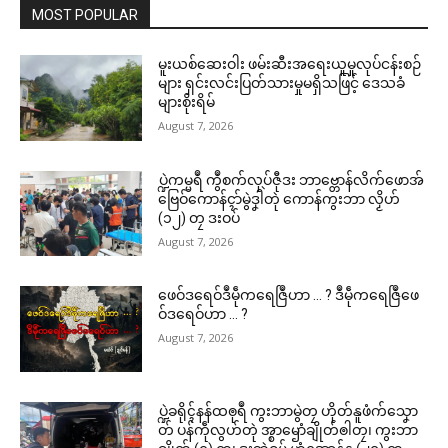
MOST POPULAR
မူးယစ်ဆေးဝါး ဖမ်းဆီးအရေးယူမှုလုပ်ငန်းစဉ်
များ ရှင်းလင်းပြတ်သားမှုမရှိသဖြင့် ဒေသခံ
များစိုးရိမ်
August 7, 2026
ပ္ဍဲကမ္မရဳ ကွဳစက်လုပ်ဇီုဒး ဘာဗ္တောန်လိက်ဖောအ်
ဗြေဝ်ကောန်ၚာ်မွဲဒၞါဲတုဲ ကောန်ကွးဘာ လၟိဟ်
(၁၂) တၠ ဒးဝပ်
August 7, 2026
ဖေဝ်ဒရေဝ်ဒဳမဵုကရေဇြဳဟာ … ? ဒဳမဵုကရေဇြဳဖေ
ဝ်ဒရေဝ်ဟာ … ?
August 7, 2026
ပ္ဍဲခရိုၚ်နန်ထၜုရဳ ကွးဘာမွဲတၠ ဟိုတ်နူဖံက်သၞော
တ် ပန်ကဵုလွဟ်တုဲ အ္စာၝောံချိုတ်ၜါတၠ၊ ကွးဘာ