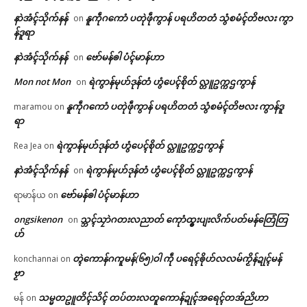
ရုဲစှ်
နာဲအံၚ်သိုက်နန်
နူကဵုဂကောံ ပတုဲဖဵုကွာန် ပရဟိတတံ သွံစမံၚ်တိဗလး ကွာ
on
န်ဒူရာ
ပရိုၚ်လက္ကရဴအိုတ်
နာဲအံၚ်သိုက်နန်
ဗော်မန်ၜါ ပံၚ်မာန်ဟာ
on
ကၟုဲလ္ၚောဝ်ကျာ်ဣသိယဵု က္လေၚ်
သွက်ဂွံက္လေင်ကဵုဍုင်ကျာ်ပိဂှ် ဒပ်
ဂၠိုၚ်ကၠုၚ်
ပၞာန်ဗၟာ အာတ်မိက်ဒၟံင်ဂကောံရပ်
Mon not Mon
ရဲကွာန်မုဟ်ဒုန်တံ ဟွံပေၚ်စိုတ် လ္တူဥက္ကဌကွာန်
on
🏛 လညာတ်ပါ်ပဲါ
May 6, 2026
လွဟ်ကရေင်တံ ဂွံၜါဝါ
In "ပရိုၚ်"
June 19, 2026
နူကဵုဂကောံ ပတုဲဖဵုကွာန် ပရဟိတတံ သွံစမံၚ်တိဗလး ကွာန်ဒူ
maramou
on
In "ပရိုၚ်"
ညးဒါန်လိက်
ရာ
ရဲကွာန်မုဟ်ဒုန်တံ ဟွံပေၚ်စိုတ် လ္တူဥက္ကဌကွာန်
Rea Jea
on
ဗွဳဒဳယဵု
နာဲအံၚ်သိုက်နန်
ရဲကွာန်မုဟ်ဒုန်တံ ဟွံပေၚ်စိုတ် လ္တူဥက္ကဌကွာန်
on
ကေတ်အဆက်
ဗော်မန်ၜါ ပံၚ်မာန်ဟာ
ရာမာန်ယ
on
ပ္ဍဲပွိုၚ်ဍုၚ်ကျာ်မြဟ် ဝိုၚ်ဝေၚ်ဇျှၚ်
ongsikenon
သ္ဘၚ်သၠာဲဂတးလညာတ် ကေုာံထ္ၜးပျးလိက်ပတ်မန်တြေံတြ
on
လံၚ်သြန် ဒေံါဇူလဝ်ဂမၠိုၚ်ဂှ် က္
ဟ်
လေၚ်ပံက်ပၠန်
© ဌာန်ပရိုၚ်ဗၠးၜးမန်
April 6, 2026
တ္ၚဲကောန်ဂကူမန်(၆၅)ဝါ ကဵု ပရေၚ်ၜိုဟ်လလမ်ကၟိန်ဍုၚ်မန်
konchannai
on
In "ပရိုၚ်"
ဗၟာ
သမ္မတဥူတိၚ်သိၚ် တပ်တးလတူကောန်ဍုၚ်အရေၚ်တအ်ညိဟာ
မန်
on