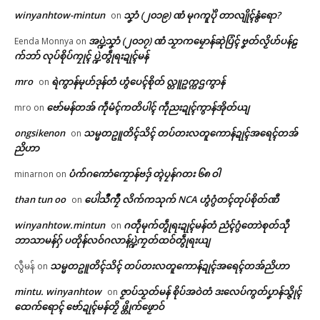
winyanhtow-mintun
သၞာံ (၂၀၁၉) ဏံ မုဂကူပိုဲ တာလျိုၚ်နွံရော?
on
အပ္ဍဲသၞာံ (၂၀၁၇) ဏံ သၟာကမၠောန်ဆုဲပြံၚ် ဗၞတ်လၟိဟ်ပန်ဠ
Related
Eenda Monnya
on
က်ဘာ် လုပ်စိုပ်ကၠုၚ် ပ္ဍဲတွဵုရးဍုၚ်မန်
ဌာန်ပရိုၚ်ဗၠးၜးမန်
mro
ရဲကွာန်မုဟ်ဒုန်တံ ဟွံပေၚ်စိုတ် လ္တူဥက္ကဌကွာန်
on
ရုဲစှ်
ဗော်မန်တအ် ကဵုမံၚ်ကတိပါၚ် ကဵုညးဍုၚ်ကွာန်အိုတ်ယျ
mro
on
ongsikenon
သမ္မတဥူတိၚ်သိၚ် တပ်တးလတူကောန်ဍုၚ်အရေၚ်တအ်
on
ပရိုၚ်လက္ကရဴအိုတ်
မန်ပ္ဍဲ မန်မ္ၚး သ္ဒးဒှ်မွဲမှပ် မွဲကသပ်
ကိစ္စသ္ဂံၚ်ပၠန်ဂတး (၈) တၠ လုပ်အာ
ညိဟာ
ရောၚ်
ဇရေၚ်ကမ္မယှေန်ပၞာန်ဂှ် တြးဝါဒ
🏛 လညာတ်ပါ်ပဲါ
ပံက်ဂကောံကၠောန်ဗဒှ် တ္ၚဲပၠန်ဂတး ၆၈ ဝါ
May 21, 2026
ဟေၚ် NMSP-AD ဟီု
minarnon
on
In "လိက်ပရေၚ်"
June 4, 2026
than tun oo
ပေါဲသဳကၠဳ လိက်ကသုက် NCA ဟွံဂွံတၚ်တုပ်စိုတ်ဏီ
on
In "ပရိုၚ်"
ညးဒါန်လိက်
winyanhtow.mintun
ဂတဵုမုက်တွဵုရးဍုၚ်မန်တံ ညံၚ်ဂွံတောဲစုတ်သီု
on
ဘာသာမန်ဂှ် ပတိုန်လဝ်ဂလာန်ပ္ဍဲကၠတ်ထဝ်တွဵုရးယျ
ဗွဳဒဳယဵု
သမ္မတဥူတိၚ်သိၚ် တပ်တးလတူကောန်ဍုၚ်အရေၚ်တအ်ညိဟာ
လွီမန်
on
ကေတ်အဆက်
mintu. winyanhtow
ဇၟာပ်သၟတ်မန် စိုပ်အဝဲတံ ဒးလေပ်ကွတ်ပၞာန်သ္ဇိုၚ်
on
အသေအဟာန် တ္ရဲကောန်ဂကူမန်
ထေက်ရောၚ် ဗော်ဍုၚ်မန်တၟိ ဖ္တိုက်ဖၟောဝ်
မရနုက်ကဵု (၇၉) ဝါ ကွာန်ပလိုၚ်ဂျ