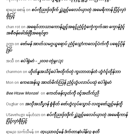
စပ်ကဵုညးဒှ်ဒဒိုက် ပ္ဋဲဍုၚ်မလေဝ်ယှာတုဲ အမေရိကာန် ပြံၚ်လှာဲ
ရာမည စောန်
on
ဗီုပြၚ်
အရေဝ်ဘာသာကောန်ဍုၚ်အရၚ်ညံၚ်ဂွံကၠေံကၠက်အာ ကၠောန်ဒၟံၚ်
chan rot
on
အစဳဇန်ဖေါအ်ဗြဳအရေဝ်ဗၟာ
ဗော်မန် အာတ်သမဂ္ဂယူရောပ် ညံၚ်သ္ဂောံကလေၚ်ပံက်ကဵု ပရေၚ်ပိုန်
ဥက္ကာ
on
ဒြပ်
ပေဲါရုဲမာဲ – ၂၀၁၀ တုဲမ္ဂး (၃)
အသီ
on
ဟိုတ်နူအသိၚ်ပေဲါဗတိုက်တုဲ ကွးဘာတန်တံ ဟွံဂံၚ်တိုန်ဘာ
chanmon
on
ကေအေန်ယူ အာတ်မိက်သြန် ညံၚ်ဟွံပလာပ်ပထုဲ ပေဲါရုဲမာဲ
Mon
on
Bee Htaw Monzel
ကေတ်ခန်လ္ၚတ်ကဵု ၀ၚ်အတိက်ညိ
on
အလဵုအသဳပၞာန် စွံစိုတ် ဗော်ဟွံလုပ်သၞောဝ် လတူဗော်ဍုၚ်မန်တၟိ
Ougkar
on
စပ်ကဵုညးဒှ်ဒဒိုက် ပ္ဋဲဍုၚ်မလေဝ်ယှာတုဲ အမေရိကာန်
USavehugo မန်ဟံသာ
on
ပြံၚ်လှာဲဗီုပြၚ်
တၠပညာဝၚ်မန် ဒံက်တာနာဲပါန်လှ စုတိ
ရာမည သက်သီမန်
on