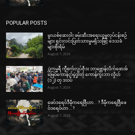
POPULAR POSTS
မူးယစ်ဆေးဝါး ဖမ်းဆီးအရေးယူမှုလုပ်ငန်းစဉ်
များ ရှင်းလင်းပြတ်သားမှုမရှိသဖြင့် ဒေသခံ
များစိုးရိမ်
August 7, 2026
ပ္ဍဲကမ္မရဳ ကွဳစက်လုပ်ဇီုဒး ဘာဗ္တောန်လိက်ဖောအ်
ဗြေဝ်ကောန်ၚာ်မွဲဒၞါဲတုဲ ကောန်ကွးဘာ လၟိဟ်
(၁၂) တၠ ဒးဝပ်
August 7, 2026
ဖေဝ်ဒရေဝ်ဒဳမဵုကရေဇြဳဟာ … ? ဒဳမဵုကရေဇြဳဖေ
ဝ်ဒရေဝ်ဟာ … ?
August 7, 2026