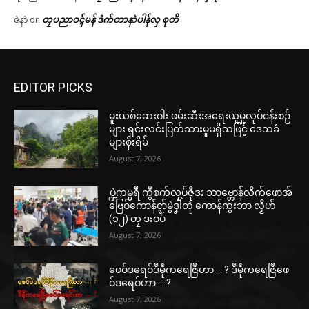
တၠပညာဝၚ်မန် ဒံက်တာနာဲပါန်လှ စုတိ
ဇဲနာဲ
on
EDITOR PICKS
မူးယစ်ဆေးဝါး ဖမ်းဆီးအရေးယူမှုလုပ်ငန်းစဉ်
များ ရှင်းလင်းပြတ်သားမှုမရှိသဖြင့် ဒေသခံ
များစိုးရိမ်
August 7, 2026
ပ္ဍဲကမ္မရဳ ကွဳစက်လုပ်ဇီုဒး ဘာဗ္တောန်လိက်ဖောအ်
ဗြေဝ်ကောန်ၚာ်မွဲဒၞါဲတုဲ ကောန်ကွးဘာ လၟိဟ်
(၁၂) တၠ ဒးဝပ်
August 7, 2026
ဖေဝ်ဒရေဝ်ဒဳမဵုကရေဇြဳဟာ … ? ဒဳမဵုကရေဇြဳဖေ
ဝ်ဒရေဝ်ဟာ … ?
August 7, 2026