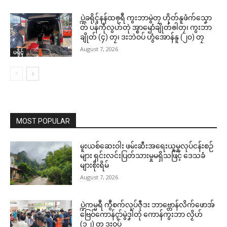
ပ္ဍဲခရိုၚ်နန်ထၜုရဳ ကွးဘာမွဲတၠ ဟိုတ်နူဖံက်သၞော
တ် ပန်ကဵုလွဟ်တုဲ အ္စာၝောံချိုတ်ၜါတၠ၊ ကွးဘာ
ချိုတ် (၄) တၠ၊ ဒးဘဲဝပ် ဟွံအောန်နူ (၂၀) တၠ
August 7, 2026
ပရိုၚ်
MOST POPULAR
မူးယစ်ဆေးဝါး ဖမ်းဆီးအရေးယူမှုလုပ်ငန်းစဉ်
များ ရှင်းလင်းပြတ်သားမှုမရှိသဖြင့် ဒေသခံ
များစိုးရိမ်
August 7, 2026
ပ္ဍဲကမ္မရဳ ကွဳစက်လုပ်ဇီုဒး ဘာဗ္တောန်လိက်ဖောအ်
ဗြေဝ်ကောန်ၚာ်မွဲဒၞါဲတုဲ ကောန်ကွးဘာ လၟိဟ်
(၁၂) တၠ ဒးဝပ်