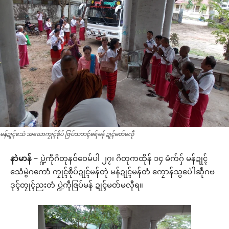
မန်ဍုၚ်သေံ အဃောကၠုၚ်စိုပ် ဇြပ်သဘၚ်ဓရ်မန် ဍုၚ်မတ်မလီု
နာဲမာန်
– ပ္ဍဲကဵုဂိတုနဝ်ဝေမ်ပါ ၂၇၊ ဂိတုကထိုန် ၁၄ မံက်ဂှ် မန်ဍုၚ်
သေံမွဲဂကောံ ကၠုၚ်စိုပ်ဍုၚ်မန်တုဲ မန်ဍုၚ်မန်တံ ကၠောန်သ္ပပေဲါဆဵုဂဗ
ဒုၚ်တၠုၚ်ညးတံ ပ္ဍဲကဵုဇြပ်မန် ဍုၚ်မတ်မလီုရ။