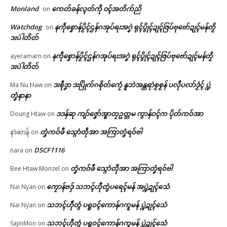
Monland
ကေတ်ခန်လ္ၚတ်ကဵု ၀ၚ်အတိက်ညိ
on
ပါန် အလုံပွိုၚ်ဍုၚ်ကျာ်ပိ
© ဌာန်ပရိုၚ်ဗၠးၜးမန်
February 2, 2026
Watchdog
နကဵုစၞောန်ပၟိၚ်ဌန်ဂအုပ်ရးအဂၞဲ ရုၚ်ပွိုၚ်ဍုၚ်ဇြပ်ဗုဗော်ဍုၚ်မန်တၟိ
on
In "ပရိုၚ်"
ဒးပဲါတိတ်
နကဵုစၞောန်ပၟိၚ်ဌန်ဂအုပ်ရးအဂၞဲ ရုၚ်ပွိုၚ်ဍုၚ်ဇြပ်ဗုဗော်ဍုၚ်မန်တၟိ
ayeramarn
on
ဒးပဲါတိတ်
ဒးစဵုဒၞာ ဒးပြိုက်ဂစိုတ်ကၠေံ နူဘဲအန္တရာဲစၟစၟန် ပလီုပလာ်ဒၟံၚ် ပ္ဍဲ
Ma Nu Haw
on
တၞံနာနာ
ဒဒန်ဆု ကျာ်ဇၞော်အ္စာတၠဥတ္တမ ကွာန်ဝၚ်က ပိုတ်ကဝ်အာ
Doung Htaw
on
တၞံကဝ်ဖီ သ္ဂောံတဵုအာ အကြာတၞံရဝ်ဗါ
နာဲဆာန်
on
DSCF1116
nara
on
တၞံကဝ်ဖီ သ္ဂောံတဵုအာ အကြာတၞံရဝ်ဗါ
Bee Htaw Monzel
on
ကၠောန်ဗဒှ် သဘၚ်ဟီုတွံပရေၚ်မန် အပ္ဍဲဍုၚ်သေံ
Nai Nyan
on
သဘၚ်ဟီုတွံ ပရူဝၚ်ကောန်ဂကူမန် ပ္ဍဲဍုၚ်သေံ
Nai Nyan
on
သဘၚ်ဟီုတွံ ပရူဝၚ်ကောန်ဂကူမန် ပ္ဍဲဍုၚ်သေံ
SajinMon
on