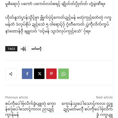
မူစိရောဂှ် ပကောံ ပကေဝ်လဝ်စရၚ် ချိုတ်တ်ပၠိုတ်တ် ဟွံမွဲဏီရ။
ဟိုတ်နူဘဲပၞာန်သၟိၚ်ဗၟာ ဗ္တိုက်ပၠံၚ်ကေတ်ဍုၚ်မန် မတုဲကၠုၚ်တေံတုဲ ဂကူ
မန်တံ ဒဴလုပ်စိုပ် ဍုၚ်သေံ ၅ ဝါရောၚ်ဂှ် ဂွံတီကေတ် ပ္ဍဲကဵုလိက်ကၞပ်
နာဲထောန်ဝဵု ချူလဝ် “ဝၚ်မန် သ္ဒးဒဴလုပ်ကၠုၚ်သေံ” ဂှ်ရ။
TAGS
ပရိုၚ်
မတ်မလီု
Previous article
Next article
စပ်ကဵုပေဲါဗှ်လိက်ခၞံပျူတုဲ ကၠော
ကၠောန်သ္ပပေဲါသောၚ်ကလး လ္တူ
န်ဗဒှ်ပေဲါသောၚ်ကလး ညးဍုၚ်
ဍုၚ်မတ်မလီု စပ်ကဵုပေဲါဗှ်လိက်
ကွာန်မန်
ခၞံ ဂကူပျူ