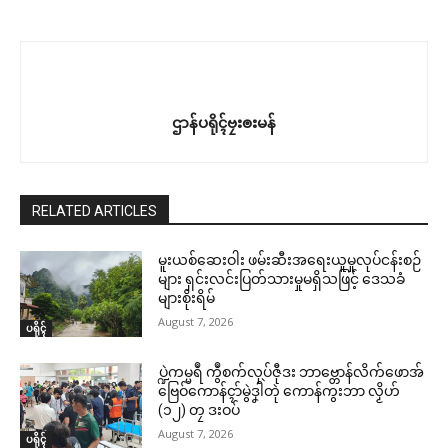
ဌာန်ပရိုၚ်ဗၠးၜးမန်
RELATED ARTICLES
မူးယစ်ဆေးဝါး ဖမ်းဆီးအရေးယူမှုလုပ်ငန်းစဉ်
များ ရှင်းလင်းပြတ်သားမှုမရှိသဖြင့် ဒေသခံ
များစိုးရိမ်
August 7, 2026
ပရိုၚ်
ပ္ဍဲကမ္မရဳ ကွဳစက်လုပ်ဇီုဒး ဘာဗ္တောန်လိက်ဖောအ်
ဗြေဝ်ကောန်ၚာ်မွဲဒၞါဲတုဲ ကောန်ကွးဘာ လၟိဟ်
(၁၂) တၠ ဒးဝပ်
August 7, 2026
ပရိုၚ်