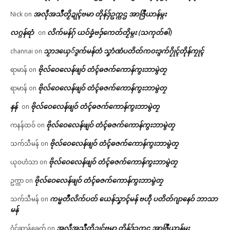
အလဵုအသဳတၟိဍုၚ်ဗမာ တိုန်ဒှ်ဥက္ကဌ အာဇြဳယာန်မ္ဂး
Nick
on
လဂ္ဂန်ရာံ
လိက်မန်ဂှ် ယဝ်ခၞံဗဒှ်ကေတ်တၟိမ္ဂး (သကုတ်ၜါ)
on
သၟာဒယှေ်ဒွက်မန်တံ သၞာံဏံပတိတ်ကဝးဒွက်ဂၠိုၚ်တိုန်ကၠုၚ်
channai
on
ဗိုလ်ဝေလေန်ဖျဝ် တံၚ်ဓဇက်ကောန်ကွးဘာမွဲတၠ
ရာမာန်
on
ဗိုလ်ဝေလေန်ဖျဝ် တံၚ်ဓဇက်ကောန်ကွးဘာမွဲတၠ
ရာမာန်
on
နန်
ဗိုလ်ဝေလေန်ဖျဝ် တံၚ်ဓဇက်ကောန်ကွးဘာမွဲတၠ
on
ဗိုလ်ဝေလေန်ဖျဝ် တံၚ်ဓဇက်ကောန်ကွးဘာမွဲတၠ
ကနန်ထဝ်
on
ဗိုလ်ဝေလေန်ဖျဝ် တံၚ်ဓဇက်ကောန်ကွးဘာမွဲတၠ
သက်သီမန်
on
ဗိုလ်ဝေလေန်ဖျဝ် တံၚ်ဓဇက်ကောန်ကွးဘာမွဲတၠ
ယုဝဟံသာ
on
ဗိုလ်ဝေလေန်ဖျဝ် တံၚ်ဓဇက်ကောန်ကွးဘာမွဲတၠ
ဥက္ကာ
on
ကမ္မတဳလိက်ပတ် ယေန်သၞာၚ်မန် ဗဟဵု ပတိတ်ဂျာနေဝ် ဘာသာ
သက်သီမန်
on
မန်
အလဵုအသဳတၟိဍုၚ်ဗမာ တိုန်ဒှ်ဥက္ကဌ အာဇြဳယာန်မ္ဂး
ဂံၚ်ဆာန်ခေတ်
on