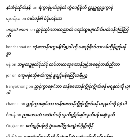
နာဲအံၚ်သိုက်နန်
ရဲကွာန်မုဟ်ဒုန်တံ ဟွံပေၚ်စိုတ် လ္တူဥက္ကဌကွာန်
on
ဗော်မန်ၜါ ပံၚ်မာန်ဟာ
ရာမာန်ယ
on
ongsikenon
သ္ဘၚ်သၠာဲဂတးလညာတ် ကေုာံထ္ၜးပျးလိက်ပတ်မန်တြေံတြ
on
ဟ်
တ္ၚဲကောန်ဂကူမန်(၆၅)ဝါ ကဵု ပရေၚ်ၜိုဟ်လလမ်ကၟိန်ဍုၚ်မန်
konchannai
on
ဗၟာ
သမ္မတဥူတိၚ်သိၚ် တပ်တးလတူကောန်ဍုၚ်အရေၚ်တအ်ညိဟာ
မန်
on
ဂကူမန်​သှ်ေၜက်ကၠုၚ် နူဍုၚ်မန်တြေံဟရိပုဉ္ဇ
jor
on
သ္ဘၚ်ကၞာစှေ်ဘာ တန်ဗတောန်ကွိုၚ်ကွိုက်မန် မရနုက်ကဵု (၃)
Banyakhong
on
ဝါ
သ္ဘၚ်ကၞာစှေ်ဘာ တန်ဗတောန်ကွိုၚ်ကွိုက်မန် မရနုက်ကဵု (၃) ဝါ
channai
on
ညးဒေသတံ ဒးထံက်ပၚ် သွက်က္ဍိုပ်ရပ်လွဟ်မန် ဖျေံလွဟ်
ဗီဇမန်
on
ဗော်ဍုၚ်မန်တၟိ ဂွံအခေါၚ်ဒၞာဲဖျေံဒပ်ဂၠိုၚ်တိုန်
Ougkar
on
ဂကောံရပ်လွဟ် က္ဍိုပ်နာဲဗေန်တံ ဖျေံလွဟ်ကဵု ဒပ်ပၞာန်ဗၟာ
သိုက်ဇံ
on