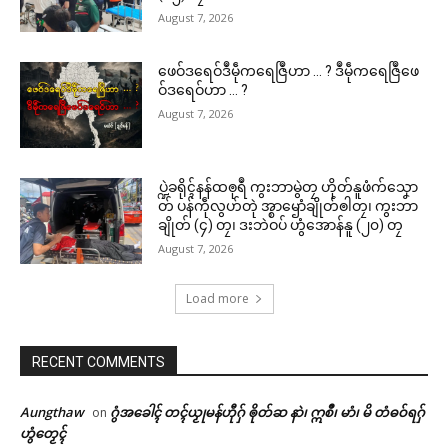
August 7, 2026
ဖေဝ်ဒရေဝ်ဒဳမဵုကရေဇြဳဟာ … ? ဒဳမဵုကရေဇြဳဖေ
ဝ်ဒရေဝ်ဟာ … ?
August 7, 2026
ပ္ဍဲခရိုၚ်နန်ထၜုရဳ ကွးဘာမွဲတၠ ဟိုတ်နူဖံက်သၞော
တ် ပန်ကဵုလွဟ်တုဲ အ္စာၝောံချိုတ်ၜါတၠ၊ ကွးဘာ
ချိုတ် (၄) တၠ၊ ဒးဘဲဝပ် ဟွံအောန်နူ (၂၀) တၠ
August 7, 2026
Load more
RECENT COMMENTS
Aungthaw
ဂွံအခေါၚ် တၚ်ယၟုမန်ဟီုဂှ် ၜိုတ်ဆ နာဲ၊ ဣစဳ၊ မာံ၊ မိ တံဓဝ်ရဂှ်
on
ဟွံတၟေၚ်