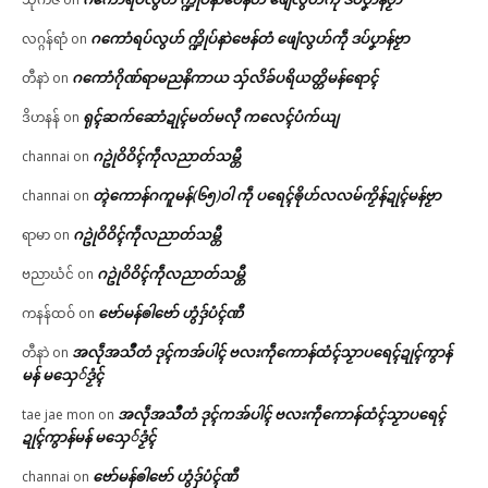
ဂကောံရပ်လွဟ် က္ဍိုပ်နာဲဗေန်တံ ဖျေံလွဟ်ကဵု ဒပ်ပၞာန်ဗၟာ
လဂ္ဂန်ရာံ
on
ဂကောံဂိုဏ်ရာမညနိကာယ သှ်လိခ်ပရိယတ္တိမန်ရောၚ်
တီနာဲ
on
ရုၚ်ဆက်ဆောံဍုၚ်မတ်မလီု ကလေၚ်ပံက်ယျ
ဒိဟနန်
on
ဂဥုဲဝိဝိၚ်ကဵုလညာတ်သမ္တီ
channai
on
တ္ၚဲကောန်ဂကူမန်(၆၅)ဝါ ကဵု ပရေၚ်ၜိုဟ်လလမ်ကၟိန်ဍုၚ်မန်ဗၟာ
channai
on
ဂဥုဲဝိဝိၚ်ကဵုလညာတ်သမ္တီ
ရာမာ
on
ဂဥုဲဝိဝိၚ်ကဵုလညာတ်သမ္တီ
ဗညာဃံင်
on
ဗော်မန်ၜါဗော် ဟွံဒှ်ပံၚ်ဏီ
ကနန်ထဝ်
on
အလဵုအသဳတံ ဒုၚ်ကအ်ပါၚ် ဗလးကဵုကောန်ထံၚ်သၟာပရေၚ်ဍုၚ်ကွာန်
တီနာဲ
on
မန် မသှေ်ဒၟံၚ်
အလဵုအသဳတံ ဒုၚ်ကအ်ပါၚ် ဗလးကဵုကောန်ထံၚ်သၟာပရေၚ်
tae jae mon
on
ဍုၚ်ကွာန်မန် မသှေ်ဒၟံၚ်
ဗော်မန်ၜါဗော် ဟွံဒှ်ပံၚ်ဏီ
channai
on