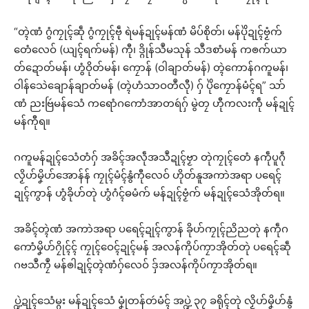
“တ္ၚဲဏံ ဂွံကၠုၚ်ဆဵု ဂွံကၠုၚ်ဗဵု ရဲမန်ဍုၚ်မန်ဏံ မိပ်စိုတ်၊ မန်ပိုဲဍုၚ်ဗၟံက်
တေံလေဝ် (ယျၚ်ရက်မန်) ကီု၊ ဒ္ဂိုန်သဳမသုန် သဳဒစာံမန် ကၜက်ယာ
တ်ဍောတ်မန်၊ ဟွံဝိုတ်မန်၊ ကၠောန် (ဝါချာတ်မန်) တ္ၚဲကောန်ဂကူမန်၊
ဝါန်သေဲချောန်ချာတ်မန် (တ္ၚဲဟံသာဝတဳလီု) ဂှ် ပိုဲကၠောန်မံၚ်ရ” သာ်
ဏံ ညးဗြဴမန်သေံ ကရောံဂကောံအာတရဴဂှ် မွဲတၠ ဟီုကလးကဵု မန်ဍုၚ်
မန်ကီုရ။
ဂကူမန်ဍုၚ်သေံတံဂှ် အခိၚ်အလဵုအသဳဍုၚ်ဗၟာ တုဲကၠုၚ်တေံ နကဵုပူဂဵု
လၟိဟ်မၞိဟ်အောန်န် ကၠုၚ်မံၚ်နွံကီုလေဝ် ဟိုတ်နူအကာဲအရာ ပရေၚ်
ဍုၚ်ကွာန် ဟွံခိုဟ်တုဲ ဟွံဂံၚ်ဓမံက် မန်ဍုၚ်ဗၟံက် မန်ဍုၚ်သေံအိုတ်ရ။
အခိၚ်တ္ၚဲဏံ အကာဲအရာ ပရေၚ်ဍုၚ်ကွာန် ခိုဟ်ကၠုၚ်ညိညတုဲ နကဵုဂ
ကောံမၞိဟ်ဂၠိုၚ်ၚ် ကၠုၚ်ဝေၚ်ဍုၚ်မန် အလန်ကိုပ်ကၠာအိုတ်တုဲ ပရေၚ်ဆဵု
ဂဗသဳကၠဳ မန်ၜါဍုၚ်တ္ၚဲဏံဂှ်လေဝ် ဒှ်အလန်ကိုပ်ကၠာအိုတ်ရ။
ပ္ဍဲဍုၚ်သေံမ္ဂး မန်ဍုၚ်သေံ မၞုံတန်တဴမံၚ် အပ္ဍဲ ၃၇ ခရိုၚ်တုဲ လၟိဟ်မၞိဟ်နွံ