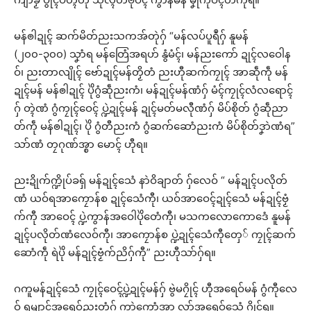
မန်ၜါဍုၚ် ဆက်မိတ်ညးသကအ်တုဲဂှ် “မန်လပ်ပူရဳဂှ် နူမန်
(၂၀၀-၃၀၀) သၞာံရ မန်တြေံအရဟ် နွံမံၚ်၊ မန်ညးကော် ဍုၚ်လဝေါန
ဝ်၊ ညးတာလျိုၚ် ဗော်ဍုၚ်မန်တၟိတံ ညးဟီုဆက်ကၠုၚ် အာဆဵုကဵု မန်
ဍုၚ်မန် မန်ၜါဍုၚ် ပိုဲဂွံဆဵုညးကံ၊ မန်ဍုၚ်မန်ဏံဂှ် မံၚ်ကၠုၚ်လံလရောၚ်
ဂှ် တ္ၚဲဏံ ဂွံကၠုၚ်ဝေၚ် ပ္ဍဲဍုၚ်မန် ဍုၚ်မတ်မလီုဏံဂှ် မိပ်စိုတ် ဂွံဆဵုညာ
တ်ကဵု မန်ၜါဍုၚ်၊ ပိုဲ ဂွံတီညးကံ ဂွံဆက်ဆောံညးကံ မိပ်စိုတ်ဒၞာဲဏံရ”
သာ်ဏံ တၠဂုဏ်အ္စာ မောၚ် ဟီုရ။
ညးဍိုက်က္ဍိုပ်ခရှ် မန်ဍုၚ်သေံ နာဲဝိချာတ် ဂှ်လေဝ် “ မန်ဍုၚ်ပလိုတ်
ဏံ ယဝ်ရအာကၠောန်စ ဍုၚ်သေံကီု၊ ယဝ်အာဝေၚ်ဍုၚ်သေံ မန်ဍုၚ်ဗၟံ
က်ကီု အာဝေၚ် ပ္ဍဲကွာန်အဝေါပိုဲတေံကီု၊ မသကလောကောဒေံ နူမန်
ဍုၚ်ပလိုတ်ဏံလေဝ်ကီု၊ အာကၠောန်စ ပ္ဍဲဍုၚ်သေံကီုတှေ် ကၠုၚ်ဆက်
ဆောံကဵု ရဲပိုဲ မန်ဍုၚ်ဗၟံက်ညိဂှ်ကီု” ညးဟီုသာ်ဂှ်ရ။
ဂကူမန်ဍုၚ်သေံ ကၠုၚ်ဝေၚ်ပ္ဍဲဍုၚ်မန်ဂှ် ဗွဲမဂၠိုၚ် ဟီုအရေဝ်မန် ဂွံကီုလေ
ဝ် ရမျာၚ်အရေဝ်ညးတံဂှ် ကၠာဲကၠောံအာ လ္ပာ်အရေဝ်သေံ ဂၠိုၚ်ရ။