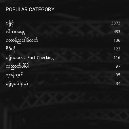
POPULAR CATEGORY
ပရိုၚ်
3373
လိက်ပရေၚ်
433
ဂလာန်ညးဒါန်လိက်
136
ဗဳဒဳယဵု
123
ပရိုင်ပတောံ: Fact-Checking
116
လညာတ်ပါ်ပါဲ
97
သၟာန်သွဟ်
95
ပရိုၚ်ပေဲါရုဲမာဲ
34