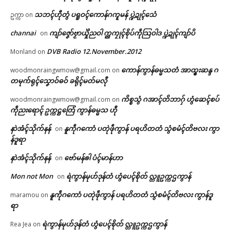
သဘၚ်ဟီုတွံ ပရူဝၚ်ကောန်ဂကူမန် ပ္ဍဲဍုၚ်သေံ
ဥက္ကာ
on
channai
ကျာ်ဇၞော်ဗၟာယှိုဲညဝါ က္ညကၠုၚ်စိုပ်ကဵုသြဝါဒ ပ္ဍဲဍုၚ်ကျာ်ပိ
on
DVB Radio 12.November.2012
Monland
on
ကောန်ကွာန်ဓမ္မသတံ အာထ္ၜးဆန္ဒ ဂ
woodmonraingwmow@gmail.com
on
တမုက်ရုၚ်သၞောဝ်ဓဝ် ခရိုၚ်မတ်မလီု
ကိစ္စသွံ ဂအာၚ်တိဘာဂှ် ဟွံဆေၚ်စပ်
woodmonraingwmow@gmail.com
on
ကဵုညးရောၚ် ဥက္ကဋ္ဌတြေံ ကွာန်ဓမ္မသ ဟီု
နာဲအံၚ်သိုက်နန်
နူကဵုဂကောံ ပတုဲဖဵုကွာန် ပရဟိတတံ သွံစမံၚ်တိဗလး ကွာ
on
န်ဒူရာ
နာဲအံၚ်သိုက်နန်
ဗော်မန်ၜါ ပံၚ်မာန်ဟာ
on
Mon not Mon
ရဲကွာန်မုဟ်ဒုန်တံ ဟွံပေၚ်စိုတ် လ္တူဥက္ကဌကွာန်
on
နူကဵုဂကောံ ပတုဲဖဵုကွာန် ပရဟိတတံ သွံစမံၚ်တိဗလး ကွာန်ဒူ
maramou
on
ရာ
ရဲကွာန်မုဟ်ဒုန်တံ ဟွံပေၚ်စိုတ် လ္တူဥက္ကဌကွာန်
Rea Jea
on