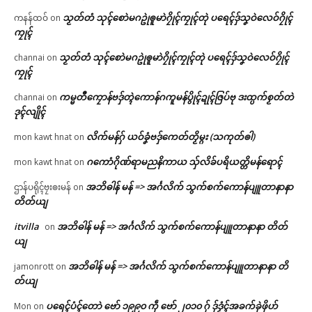
သၟတ်တံ သုၚ်စောဲမဂဥုဲၜူမာဲဂၠိုၚ်ကၠုၚ်တုဲ ပရေၚ်ဒှ်သၞဝဲလေဝ်ဂၠိုၚ်
ကနန်ထဝ်
on
ကၠုၚ်
သၟတ်တံ သုၚ်စောဲမဂဥုဲၜူမာဲဂၠိုၚ်ကၠုၚ်တုဲ ပရေၚ်ဒှ်သၞဝဲလေဝ်ဂၠိုၚ်
channai
on
ကၠုၚ်
ကမ္မတဳကၠောန်ဗဒှ်တ္ၚဲကောန်ဂကူမန်ပွိုၚ်ဍုၚ်ဇြပ်ဗု ဒးထ္ပက်စၟတ်တဲ
channai
on
ဒုၚ်လျိုၚ်
လိက်မန်ဂှ် ယဝ်ခၞံဗဒှ်ကေတ်တၟိမ္ဂး (သကုတ်ၜါ)
mon kawt hnat
on
ဂကောံဂိုဏ်ရာမညနိကာယ သှ်လိခ်ပရိယတ္တိမန်ရောၚ်
mon kawt hnat
on
အဘိဓါန် မန် => အၚ်္ဂလိက် သွက်စက်ကောန်ပျူတာနာနာ
ဌာန်ပရိုၚ်ဗၠးၜးမန်
on
တိတ်ယျ
itvilla
အဘိဓါန် မန် => အၚ်္ဂလိက် သွက်စက်ကောန်ပျူတာနာနာ တိတ်
on
ယျ
အဘိဓါန် မန် => အၚ်္ဂလိက် သွက်စက်ကောန်ပျူတာနာနာ တိ
jamonrott
on
တ်ယျ
ပရေၚ်ပံၚ်တောဲ ဗော် ၁၉၉၀ ကဵု ဗော် ၂၀၁၀ ဂှ် ဒှ်ဒၟံၚ်အခက်ခုဲဖိုဟ်
Mon
on