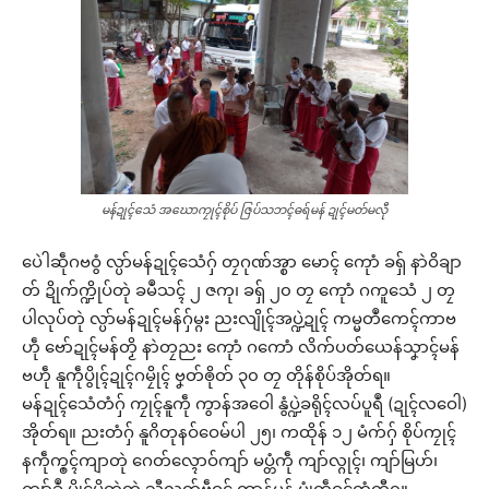
မန်ဍုၚ်သေံ အဃောကၠုၚ်စိုပ် ဇြပ်သဘၚ်ဓရ်မန် ဍုၚ်မတ်မလီု
ပေဲါဆဵုဂဗဝွံ လ္ပာ်မန်ဍုၚ်သေံဂှ် တၠဂုဏ်အ္စာ မောၚ် ကေုာံ ခရှ် နာဲဝိချာ
တ် ဍိုက်က္ဍိုပ်တုဲ ခမဳသၚ် ၂ ဇကု၊ ခရှ် ၂၀ တၠ ကေုာံ ဂကူသေံ ၂ တၠ
ပါလုပ်တုဲ လ္ပာ်မန်ဍုၚ်မန်ဂှ်မ္ဂး ညးလျိုၚ်အပ္ဍဲဍုၚ် ကမ္မတဳကေၚ်ကာဗ
ဟဵု ဗော်ဍုၚ်မန်တၟိ နာဲတၠညး ကေုာံ ဂကောံ လိက်ပတ်ယေန်သၞာၚ်မန်
ဗဟဵု နူကဵုပွိုၚ်ဍုၚ်ဂမၠိုၚ် ဗၞတ်ၜိုတ် ၃၀ တၠ တိုန်စိုပ်အိုတ်ရ။
မန်ဍုၚ်သေံတံဂှ် ကၠုၚ်နူကဵု ကွာန်အဝေါ နွံပ္ဍဲခရိုၚ်လပ်ပူရဳ (ဍုၚ်လဝေါ)
အိုတ်ရ။ ညးတံဂှ် နူဂိတုနဝ်ဝေမ်ပါ ၂၅၊ ကထိုန် ၁၂ မံက်ဂှ် စိုပ်ကၠုၚ်
နကဵုက္ၜၚ်ကျာတုဲ ဂေတ်လ္ၚောဝ်ကျာ် မပ္တံကဵု ကျာ်လ္ဂုၚ်၊ ကျာ်မြဟ်၊
ကျာ်ခၟဳ ပွိုၚ်ပိတ္ၚဲတုဲ သီုလ္ၚတ်ဗဵုဝၚ် ကွာန်မန် မၞုံကဵုဝၚ်တံကီုရ။