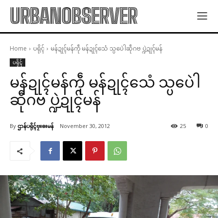
URBANOBSERVER
Home
ပရိုၚ်
မန်ဍုၚ်မန်ကဵု မန်ဍုၚ်သေံ သ္ပပေဲါဆဵုဂဗ ပ္ဍဲဍုၚ်မန်
ပရိုၚ်
မန်ဍုၚ်မန်ကဵု မန်ဍုၚ်သေံ သ္ပပေဲါ
ဆဵုဂဗ ပ္ဍဲဍုၚ်မန်
By
ဌာန်ပရိုၚ်ဗၠးၜးမန်
November 30, 2012
25
0