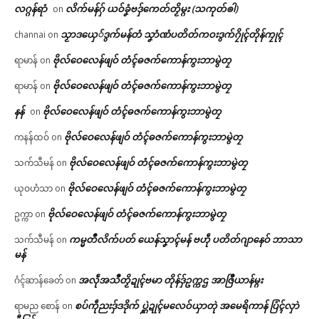
လဂ္ဂန်ရာံ
လိက်မန်ဂှ် ယဝ်ခၞံဗဒှ်ကေတ်တၟိမ္ဂး (သကုတ်ၜါ)
on
သၟာဒယှေ်ဒွက်မန်တံ သၞာံဏံပတိတ်ကဝးဒွက်ဂၠိုၚ်တိုန်ကၠုၚ်
channai
on
ဗိုလ်ဝေလေန်ဖျဝ် တံၚ်ဓဇက်ကောန်ကွးဘာမွဲတၠ
ရာမာန်
on
ဗိုလ်ဝေလေန်ဖျဝ် တံၚ်ဓဇက်ကောန်ကွးဘာမွဲတၠ
ရာမာန်
on
နန်
ဗိုလ်ဝေလေန်ဖျဝ် တံၚ်ဓဇက်ကောန်ကွးဘာမွဲတၠ
on
ဗိုလ်ဝေလေန်ဖျဝ် တံၚ်ဓဇက်ကောန်ကွးဘာမွဲတၠ
ကနန်ထဝ်
on
ဗိုလ်ဝေလေန်ဖျဝ် တံၚ်ဓဇက်ကောန်ကွးဘာမွဲတၠ
သက်သီမန်
on
ဗိုလ်ဝေလေန်ဖျဝ် တံၚ်ဓဇက်ကောန်ကွးဘာမွဲတၠ
ယုဝဟံသာ
on
ဗိုလ်ဝေလေန်ဖျဝ် တံၚ်ဓဇက်ကောန်ကွးဘာမွဲတၠ
ဥက္ကာ
on
ကမ္မတဳလိက်ပတ် ယေန်သၞာၚ်မန် ဗဟဵု ပတိတ်ဂျာနေဝ် ဘာသာ
သက်သီမန်
on
မန်
အလဵုအသဳတၟိဍုၚ်ဗမာ တိုန်ဒှ်ဥက္ကဌ အာဇြဳယာန်မ္ဂး
ဂံၚ်ဆာန်ခေတ်
on
စပ်ကဵုညးဒှ်ဒဒိုက် ပ္ဋဲဍုၚ်မလေဝ်ယှာတုဲ အမေရိကာန် ပြံၚ်လှာဲ
ရာမည စောန်
on