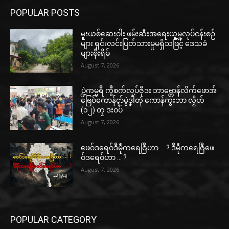
POPULAR POSTS
မူးယစ်ဆေးဝါး ဖမ်းဆီးအရေးယူမှုလုပ်ငန်းစဉ်
များ ရှင်းလင်းပြတ်သားမှုမရှိသဖြင့် ဒေသခံ
များစိုးရိမ်
August 7, 2026
ပ္ဍဲကမ္မရဳ ကွဳစက်လုပ်ဇီုဒး ဘာဗ္တောန်လိက်ဖောအ်
ဗြေဝ်ကောန်ၚာ်မွဲဒၞါဲတုဲ ကောန်ကွးဘာ လၟိဟ်
(၁၂) တၠ ဒးဝပ်
August 7, 2026
ဖေဝ်ဒရေဝ်ဒဳမဵုကရေဇြဳဟာ … ? ဒဳမဵုကရေဇြဳဖေ
ဝ်ဒရေဝ်ဟာ … ?
August 7, 2026
POPULAR CATEGORY