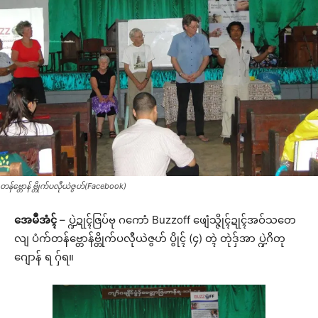
တန်ဗ္တောန် ဗ္တိုက်ပလီုယဲဇွဟ်(Facebook)
အေမဳအံၚ်
– ပ္ဍဲဍုၚ်ဇြပ်ဗု ဂကောံ Buzzoff ဖျေံသ္ဇိုၚ်ဍုၚ်အဝ်သတေ
လျ ပံက်တန်ဗ္တောန်ဗ္တိုက်ပလီုယဲဇွဟ် ပွိုၚ် (၄) တ္ၚဲ တုဲဒှ်အာ ပ္ဍဲဂိတု
ဂျောန် ရ ဂှ်ရ။