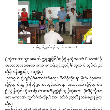
တန်ဗ္တောန် ဗ္တိုက်ပလီုယဲဇွဟ်(Facebook)
ပ္ဍဲကဵုဘာသာသၞာခရေတ် လ္တူဍုၚ်ဇြပ်ဗုဂှ်ဝွံ နူကဵုဂကောံ Buzzoff ဂှ်
မေဿတာဒေဗေတ် ကေုာံ ကောန်ဍုၚ်သၟာၚ် ၆ တၠတံ ပါလုပ်တုဲ ညး
တိုန်တန်ဗ္တောန် ၄၁ တၠနွံရ။
“ဒှ်ယဲဇွဟ် ပ္ဍဲဂြိုပ်ပ္ဍဲဒဵုဏောၚ်ဟီုတှေ် ဗီုလဵုဂွံလွဳပရာ မၞိဟ်ယဲဂှ်ရော၊
ကၞိၚ်ထ္ပက်ဂဥုဲဂှ် ဗီုလဵုဂွံစကာသုၚ်စောဲရော၊ ဒးသုၚ်စောဲ ကၞိၚ်ထ္ပက်ဂ
ဥုဲလၟိုန်ဟီုဂှ် ဟွံသေၚ်၊ ကာလကိစ္စက္တဵုဒှ်ကၠုၚ်ဟီုတှေ် ဗီုလဵုဂွံလွဳအာ
ရော မပ္တံတံဏံ သွက်ဂွံတီကၠိုဟ်အာ” သာ်ဝွံ ညးတိုန်တန်ဗ္တောန်မွဲတၠ
ဟီုရ။
သၟာၚ်နူဂှ်ပၠန် ဒၞာဲက္တဵုဗဒှ်ကဵုယဲဇွဟ်ဂမၠိုၚ် မပ္တံအၚ်လှာဂမိတ်က္ဍတ်မာန်