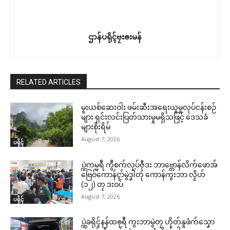
ဌာန်ပရိုၚ်ဗၠးၜးမန်
RELATED ARTICLES
မူးယစ်ဆေးဝါး ဖမ်းဆီးအရေးယူမှုလုပ်ငန်းစဉ်
များ ရှင်းလင်းပြတ်သားမှုမရှိသဖြင့် ဒေသခံ
များစိုးရိမ်
August 7, 2026
ပရိုၚ်
ပ္ဍဲကမ္မရဳ ကွဳစက်လုပ်ဇီုဒး ဘာဗ္တောန်လိက်ဖောအ်
ဗြေဝ်ကောန်ၚာ်မွဲဒၞါဲတုဲ ကောန်ကွးဘာ လၟိဟ်
(၁၂) တၠ ဒးဝပ်
August 7, 2026
ပရိုၚ်
ပ္ဍဲခရိုၚ်နန်ထၜုရဳ ကွးဘာမွဲတၠ ဟိုတ်နူဖံက်သၞော