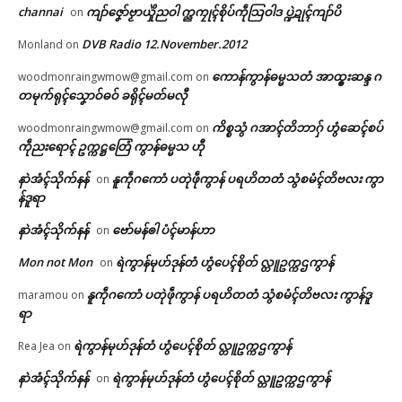
channai
ကျာ်ဇၞော်ဗၟာယှိုဲညဝါ က္ညကၠုၚ်စိုပ်ကဵုသြဝါဒ ပ္ဍဲဍုၚ်ကျာ်ပိ
on
DVB Radio 12.November.2012
Monland
on
ကောန်ကွာန်ဓမ္မသတံ အာထ္ၜးဆန္ဒ ဂ
woodmonraingwmow@gmail.com
on
တမုက်ရုၚ်သၞောဝ်ဓဝ် ခရိုၚ်မတ်မလီု
ကိစ္စသွံ ဂအာၚ်တိဘာဂှ် ဟွံဆေၚ်စပ်
woodmonraingwmow@gmail.com
on
ကဵုညးရောၚ် ဥက္ကဋ္ဌတြေံ ကွာန်ဓမ္မသ ဟီု
နာဲအံၚ်သိုက်နန်
နူကဵုဂကောံ ပတုဲဖဵုကွာန် ပရဟိတတံ သွံစမံၚ်တိဗလး ကွာ
on
န်ဒူရာ
နာဲအံၚ်သိုက်နန်
ဗော်မန်ၜါ ပံၚ်မာန်ဟာ
on
Mon not Mon
ရဲကွာန်မုဟ်ဒုန်တံ ဟွံပေၚ်စိုတ် လ္တူဥက္ကဌကွာန်
on
နူကဵုဂကောံ ပတုဲဖဵုကွာန် ပရဟိတတံ သွံစမံၚ်တိဗလး ကွာန်ဒူ
maramou
on
ရာ
ရဲကွာန်မုဟ်ဒုန်တံ ဟွံပေၚ်စိုတ် လ္တူဥက္ကဌကွာန်
Rea Jea
on
နာဲအံၚ်သိုက်နန်
ရဲကွာန်မုဟ်ဒုန်တံ ဟွံပေၚ်စိုတ် လ္တူဥက္ကဌကွာန်
on