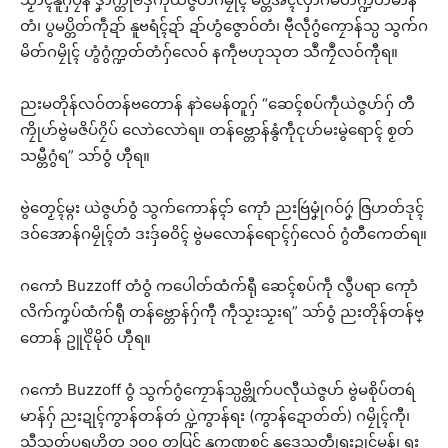
တံ၊ ပွမပ္တိတ်ကဵုဍာ် နူဗရံၚ်ဍာ် ဍာ်ဟွံဇွောဝ်တံ၊ ဗီုလဵုဂွံကၠောန်သ္ပ သွက်ဂ
မိတ်ဂမၠိုၚ် ဟွံဂွံက္ဍတ်တံဂှ်လေဝ် နကဵုဗဟုသုတ သဳကၠဳလဝ်ကီုရ။
ညးမတိုန်လဝ်တန်ဗတောန် နာဲမေန်တူဂှ် “ဆေၚ်စပ်ကဵုယဲဇွဟ်ဂှ် တီ
ကၠိုဟ်ဗွဲမဇိပ်ဂၠိပ် လောဲလောဲရ။ တန်ဗ္တောန်နွံကဵုၚုဟ်မးမွဲရောၚ် စၟတ်
သမ္တီဂွံရ” သာ်ဝွံ ဟီုရ။
ဗွဲတၟေၚ်မ္ဂး ယဲဇွဟ်ဝွံ သွက်ကောန်ၚာ် ကေုာံ ညးဗြဴမၞုံဂဝ်ဂၞဴ ဇြဟတ်ဒုၚ်
ဒဝ်အောန်ဂမၠိုၚ်တံ ဒးဒှ်ဓဝိၚ် ဗွဲမလောန်ရောၚ်ဂှ်လေဝ် ဂွံတီကေတ်ရ။
ဂကောံ Buzzoff တံဝွံ ကပေါတ်ထံက်ရီု ဆေၚ်စပ်ကဵု လွဳပရာ ကေုာံ
လိက်ကၞပ်ထံက်ရီု တန်ဗ္တောန်ဂှ်ကီု ကဵုသၟးသၟးရ” သာ်ဝွံ ညးတိုန်တန်ဗ္
တောန် ဥူၚိုဲမိုဝ် ဟီုရ။
ဂကောံ Buzzoff ဝွံ သွက်ဂွံကၠောန်သ္ပဗ္တိုက်ပလီုယဲဇွဟ် ဗွဲမစိုပ်တရဴ
မာန်ဂှ် ညးဍုၚ်ကွာန်တန်တဴ ပ္ဍဲကွာန်ရး (ကွာန်ဍောတ်တ်) ဂမၠိုၚ်ကီု၊
သီုသၟတ်ပရဟိတ ၁၀၀ တၠပြၚ် နူကဏ္ဍစုၚ် နူဒေသတွဵုရးဍုၚ်မန်၊ ရး