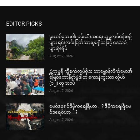
EDITOR PICKS
မူးယစ်ဆေးဝါး ဖမ်းဆီးအရေးယူမှုလုပ်ငန်းစဉ်
များ ရှင်းလင်းပြတ်သားမှုမရှိသဖြင့် ဒေသခံ
များစိုးရိမ်
August 7, 2026
ပ္ဍဲကမ္မရဳ ကွဳစက်လုပ်ဇီုဒး ဘာဗ္တောန်လိက်ဖောအ်
ဗြေဝ်ကောန်ၚာ်မွဲဒၞါဲတုဲ ကောန်ကွးဘာ လၟိဟ်
(၁၂) တၠ ဒးဝပ်
August 7, 2026
ဖေဝ်ဒရေဝ်ဒဳမဵုကရေဇြဳဟာ … ? ဒဳမဵုကရေဇြဳဖေ
ဝ်ဒရေဝ်ဟာ … ?
August 7, 2026