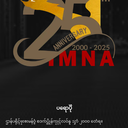
ပရောပိုဲ
ဌာန်ပရိုၚ်ဗၠးၜးမန်ဝွံ စဒက်ပ္တိုန်ကၠုၚ်လဝ်နူ သၞာံ ၂၀၀၀ တေံရ။