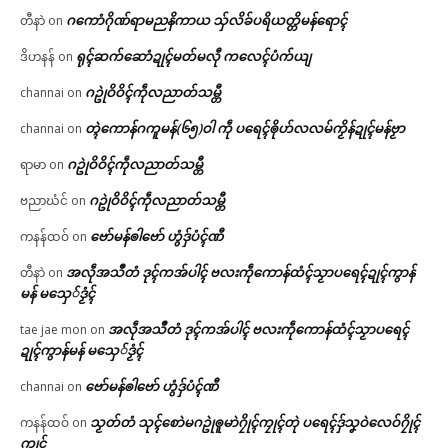
ဂကောံဂိုဏ်ရာမညနိကာယ သှ်လိခ်ပရိယတ္တိမန်ရောၚ်
တီနာဲ
on
ရုၚ်ဆက်ဆောံဍုၚ်မတ်မလီု ကလေၚ်ပံက်ယျ
ဒိဟနန်
on
ဂဥုဲဝိဝိၚ်ကဵုလညာတ်သမ္တီ
channai
on
တ္ၚဲကောန်ဂကူမန်(၆၅)ဝါ ကဵု ပရေၚ်ၜိုဟ်လလမ်ကၟိန်ဍုၚ်မန်ဗၟာ
channai
on
ဂဥုဲဝိဝိၚ်ကဵုလညာတ်သမ္တီ
ရာမာ
on
ဂဥုဲဝိဝိၚ်ကဵုလညာတ်သမ္တီ
ဗညာဃံင်
on
ဗော်မန်ၜါဗော် ဟွံဒှ်ပံၚ်ဏီ
ကနန်ထဝ်
on
အလဵုအသဳတံ ဒုၚ်ကအ်ပါၚ် ဗလးကဵုကောန်ထံၚ်သၟာပရေၚ်ဍုၚ်ကွာန်
တီနာဲ
on
မန် မသှေ်ဒၟံၚ်
အလဵုအသဳတံ ဒုၚ်ကအ်ပါၚ် ဗလးကဵုကောန်ထံၚ်သၟာပရေၚ်
tae jae mon
on
ဍုၚ်ကွာန်မန် မသှေ်ဒၟံၚ်
ဗော်မန်ၜါဗော် ဟွံဒှ်ပံၚ်ဏီ
channai
on
သၟတ်တံ သုၚ်စောဲမဂဥုဲၜူမာဲဂၠိုၚ်ကၠုၚ်တုဲ ပရေၚ်ဒှ်သၞဝဲလေဝ်ဂၠိုၚ်
ကနန်ထဝ်
on
ကၠုၚ်