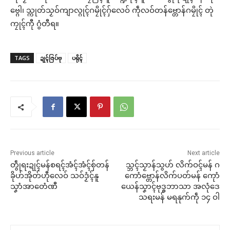
ဗ္ဂေါ၊ သ္ကုတ်သၟဝ်ကျာလ္ဂုၚ်ဂမၠိုၚ်ဂှ်လေဝ် ကဵုလဝ်တန်ဗ္တောန်ဂမၠိုၚ် တုဲ
ကၠုၚ်ကီု ဂွံတီရ။
TAGS
ဍုၚ်ဇြပ်ဗု
ပရိုၚ်
Previous article
Next article
တွဵုရးဍုၚ်မန်စရၚ်အံၚ်အံၚ်စှ်တန်
သ္ဘၚ်သၟာန်သွဟ် လိက်ဝၚ်မန် ဂ
ခိုဟ်အိုတ်ဟီုလေဝ် သဝ်ဒၟံၚ်နူ
ကောံဗ္တောန်လိက်ပတ်မန် ကေုာံ
သၞာံအာတေံဏီ
ယေန်သၞာၚ်ဗုဒ္ဓဘာသာ အလုံဒေ
သရးမန် မရနုက်ကဵု ၁၄ ဝါ