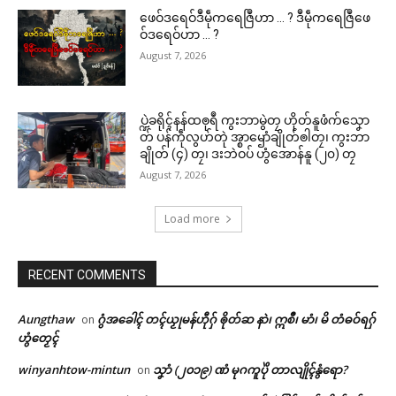
ဖေဝ်ဒရေဝ်ဒဳမဵုကရေဇြဳဟာ … ? ဒဳမဵုကရေဇြဳဖေ
ဝ်ဒရေဝ်ဟာ … ?
August 7, 2026
ပ္ဍဲခရိုၚ်နန်ထၜုရဳ ကွးဘာမွဲတၠ ဟိုတ်နူဖံက်သၞော
တ် ပန်ကဵုလွဟ်တုဲ အ္စာၝောံချိုတ်ၜါတၠ၊ ကွးဘာ
ချိုတ် (၄) တၠ၊ ဒးဘဲဝပ် ဟွံအောန်နူ (၂၀) တၠ
August 7, 2026
Load more
RECENT COMMENTS
Aungthaw
ဂွံအခေါၚ် တၚ်ယၟုမန်ဟီုဂှ် ၜိုတ်ဆ နာဲ၊ ဣစဳ၊ မာံ၊ မိ တံဓဝ်ရဂှ်
on
ဟွံတၟေၚ်
winyanhtow-mintun
သၞာံ (၂၀၁၉) ဏံ မုဂကူပိုဲ တာလျိုၚ်နွံရော?
on