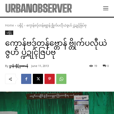
URBANOBSERVER
Home
ပရိုၚ်
ကၠောန်ဗဒှ်တန်ဗ္တောန် ဗ္တိုက်ပလီုယဲဇွဟ် ပ္ဍဲဍုၚ်ဇြပ်ဗု
ပရိုၚ်
ကၠောန်ဗဒှ်တန်ဗ္တောန် ဗ္တိုက်ပလီုယဲ
ဇွဟ် ပ္ဍဲဍုၚ်ဇြပ်ဗု
By
ဌာန်ပရိုၚ်ဗၠးၜးမန်
June 11, 2013
19
0