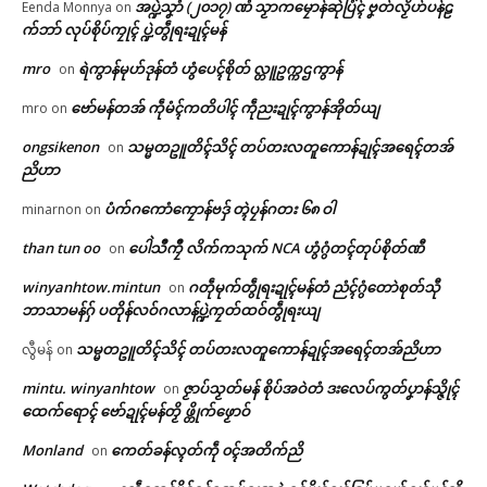
အပ္ဍဲသၞာံ (၂၀၁၇) ဏံ သၟာကမၠောန်ဆုဲပြံၚ် ဗၞတ်လၟိဟ်ပန်ဠ
Eenda Monnya
on
က်ဘာ် လုပ်စိုပ်ကၠုၚ် ပ္ဍဲတွဵုရးဍုၚ်မန်
mro
ရဲကွာန်မုဟ်ဒုန်တံ ဟွံပေၚ်စိုတ် လ္တူဥက္ကဌကွာန်
on
ဗော်မန်တအ် ကဵုမံၚ်ကတိပါၚ် ကဵုညးဍုၚ်ကွာန်အိုတ်ယျ
mro
on
ongsikenon
သမ္မတဥူတိၚ်သိၚ် တပ်တးလတူကောန်ဍုၚ်အရေၚ်တအ်
on
ညိဟာ
ပံက်ဂကောံကၠောန်ဗဒှ် တ္ၚဲပၠန်ဂတး ၆၈ ဝါ
minarnon
on
than tun oo
ပေါဲသဳကၠဳ လိက်ကသုက် NCA ဟွံဂွံတၚ်တုပ်စိုတ်ဏီ
on
Related
winyanhtow.mintun
ဂတဵုမုက်တွဵုရးဍုၚ်မန်တံ ညံၚ်ဂွံတောဲစုတ်သီု
on
ဌာန်ပရိုၚ်ဗၠးၜးမန်
ဘာသာမန်ဂှ် ပတိုန်လဝ်ဂလာန်ပ္ဍဲကၠတ်ထဝ်တွဵုရးယျ
သမ္မတဥူတိၚ်သိၚ် တပ်တးလတူကောန်ဍုၚ်အရေၚ်တအ်ညိဟာ
လွီမန်
on
ရုဲစှ်
mintu. winyanhtow
ဇၟာပ်သၟတ်မန် စိုပ်အဝဲတံ ဒးလေပ်ကွတ်ပၞာန်သ္ဇိုၚ်
on
ထေက်ရောၚ် ဗော်ဍုၚ်မန်တၟိ ဖ္တိုက်ဖၟောဝ်
ပရိုၚ်လက္ကရဴအိုတ်
ပ္ဍဲဒေသခရိုၚ်ထဝဲါ ညးဒးဒုၚ်ကၠောံ
ညးတြုံဒေသကအ်ဗိန်မွဲတၠ ဂ
Monland
ကေတ်ခန်လ္ၚတ်ကဵု ၀ၚ်အတိက်ညိ
on
ထၞာန်စၟယဲဇွဟ် (P.F) ဂၠိုၚ်ကၠုၚ်
ကောံရပ်လွဟ်မွဲဂကောံရပ်ဏာတုဲ
🏛 လညာတ်ပါ်ပဲါ
June 18, 2026
လလအ်ပွိုၚ် (၉) တ္ၚဲဂှ် ဂွံဆဵုကေတ်