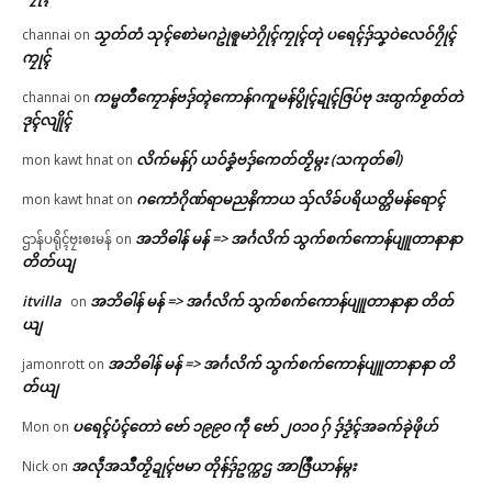
သၟတ်တံ သုၚ်စောဲမဂဥုဲၜူမာဲဂၠိုၚ်ကၠုၚ်တုဲ ပရေၚ်ဒှ်သၞဝဲလေဝ်ဂၠိုၚ်
channai
on
ကၠုၚ်
ကမ္မတဳကၠောန်ဗဒှ်တ္ၚဲကောန်ဂကူမန်ပွိုၚ်ဍုၚ်ဇြပ်ဗု ဒးထ္ပက်စၟတ်တဲ
channai
on
ဒုၚ်လျိုၚ်
လိက်မန်ဂှ် ယဝ်ခၞံဗဒှ်ကေတ်တၟိမ္ဂး (သကုတ်ၜါ)
mon kawt hnat
on
ဂကောံဂိုဏ်ရာမညနိကာယ သှ်လိခ်ပရိယတ္တိမန်ရောၚ်
mon kawt hnat
on
အဘိဓါန် မန် => အၚ်္ဂလိက် သွက်စက်ကောန်ပျူတာနာနာ
ဌာန်ပရိုၚ်ဗၠးၜးမန်
on
တိတ်ယျ
itvilla
အဘိဓါန် မန် => အၚ်္ဂလိက် သွက်စက်ကောန်ပျူတာနာနာ တိတ်
on
ယျ
အဘိဓါန် မန် => အၚ်္ဂလိက် သွက်စက်ကောန်ပျူတာနာနာ တိ
jamonrott
on
တ်ယျ
ပရေၚ်ပံၚ်တောဲ ဗော် ၁၉၉၀ ကဵု ဗော် ၂၀၁၀ ဂှ် ဒှ်ဒၟံၚ်အခက်ခုဲဖိုဟ်
Mon
on
အလဵုအသဳတၟိဍုၚ်ဗမာ တိုန်ဒှ်ဥက္ကဌ အာဇြဳယာန်မ္ဂး
Nick
on