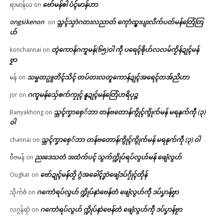
ဗော်မန်ၜါ ပံၚ်မာန်ဟာ
ရာမာန်ယ
on
ongsikenon
သ္ဘၚ်သၠာဲဂတးလညာတ် ကေုာံထ္ၜးပျးလိက်ပတ်မန်တြေံတြ
on
ဟ်
တ္ၚဲကောန်ဂကူမန်(၆၅)ဝါ ကဵု ပရေၚ်ၜိုဟ်လလမ်ကၟိန်ဍုၚ်မန်
konchannai
on
ဗၟာ
သမ္မတဥူတိၚ်သိၚ် တပ်တးလတူကောန်ဍုၚ်အရေၚ်တအ်ညိဟာ
မန်
on
ဂကူမန်​သှ်ေၜက်ကၠုၚ် နူဍုၚ်မန်တြေံဟရိပုဉ္ဇ
jor
on
သ္ဘၚ်ကၞာစှေ်ဘာ တန်ဗတောန်ကွိုၚ်ကွိုက်မန် မရနုက်ကဵု (၃)
Banyakhong
on
ဝါ
သ္ဘၚ်ကၞာစှေ်ဘာ တန်ဗတောန်ကွိုၚ်ကွိုက်မန် မရနုက်ကဵု (၃) ဝါ
channai
on
ညးဒေသတံ ဒးထံက်ပၚ် သွက်က္ဍိုပ်ရပ်လွဟ်မန် ဖျေံလွဟ်
ဗီဇမန်
on
ဗော်ဍုၚ်မန်တၟိ ဂွံအခေါၚ်ဒၞာဲဖျေံဒပ်ဂၠိုၚ်တိုန်
Ougkar
on
ဂကောံရပ်လွဟ် က္ဍိုပ်နာဲဗေန်တံ ဖျေံလွဟ်ကဵု ဒပ်ပၞာန်ဗၟာ
သိုက်ဇံ
on
ဂကောံရပ်လွဟ် က္ဍိုပ်နာဲဗေန်တံ ဖျေံလွဟ်ကဵု ဒပ်ပၞာန်ဗၟာ
လဂ္ဂန်ရာံ
on