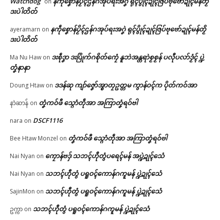
Watchdog
နကဵုစၞောန်ပၟိၚ်ဌန်ဂအုပ်ရးအဂၞဲ ရုၚ်ပွိုၚ်ဍုၚ်ဇြပ်ဗုဗော်ဍုၚ်မန်တၟိ
on
In "ပရိုၚ်"
ချိုတ်ဒၟံၚ်
ဒးပဲါတိတ်
May 6, 2026
ညးဒါန်လိက်
In "ပရိုၚ်"
နကဵုစၞောန်ပၟိၚ်ဌန်ဂအုပ်ရးအဂၞဲ ရုၚ်ပွိုၚ်ဍုၚ်ဇြပ်ဗုဗော်ဍုၚ်မန်တၟိ
ayeramarn
on
ဒးပဲါတိတ်
ဗွဳဒဳယဵု
ဒးစဵုဒၞာ ဒးပြိုက်ဂစိုတ်ကၠေံ နူဘဲအန္တရာဲစၟစၟန် ပလီုပလာ်ဒၟံၚ် ပ္ဍဲ
Ma Nu Haw
on
ကေတ်အဆက်
တၞံနာနာ
ဒဒန်ဆု ကျာ်ဇၞော်အ္စာတၠဥတ္တမ ကွာန်ဝၚ်က ပိုတ်ကဝ်အာ
Doung Htaw
on
“ရဲပၠန်ဂတးတအ် ဒှ်မွဲဂကောံ၊ မွဲအ
တၞံကဝ်ဖီ သ္ဂောံတဵုအာ အကြာတၞံရဝ်ဗါ
နာဲဆာန်
on
မိၚ်၊ မွဲအသံမာန်မှ ပိုဲဇၞးဍေံဏောၚ်”
© ဌာန်ပရိုၚ်ဗၠးၜးမန်
March 4, 2026
DSCF1116
nara
on
In "သၟာန်သွဟ်"
တၞံကဝ်ဖီ သ္ဂောံတဵုအာ အကြာတၞံရဝ်ဗါ
Bee Htaw Monzel
on
ကၠောန်ဗဒှ် သဘၚ်ဟီုတွံပရေၚ်မန် အပ္ဍဲဍုၚ်သေံ
Nai Nyan
on
သဘၚ်ဟီုတွံ ပရူဝၚ်ကောန်ဂကူမန် ပ္ဍဲဍုၚ်သေံ
Nai Nyan
on
သဘၚ်ဟီုတွံ ပရူဝၚ်ကောန်ဂကူမန် ပ္ဍဲဍုၚ်သေံ
SajinMon
on
သဘၚ်ဟီုတွံ ပရူဝၚ်ကောန်ဂကူမန် ပ္ဍဲဍုၚ်သေံ
ဥက္ကာ
on