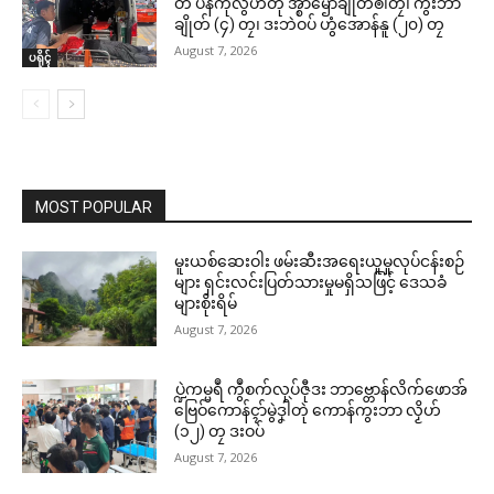
တ် ပန်ကဵုလွဟ်တုဲ အ္စာၝောံချိုတ်ၜါတၠ၊ ကွးဘာ
ချိုတ် (၄) တၠ၊ ဒးဘဲဝပ် ဟွံအောန်နူ (၂၀) တၠ
August 7, 2026
ပရိုၚ်
MOST POPULAR
မူးယစ်ဆေးဝါး ဖမ်းဆီးအရေးယူမှုလုပ်ငန်းစဉ်
များ ရှင်းလင်းပြတ်သားမှုမရှိသဖြင့် ဒေသခံ
များစိုးရိမ်
August 7, 2026
ပ္ဍဲကမ္မရဳ ကွဳစက်လုပ်ဇီုဒး ဘာဗ္တောန်လိက်ဖောအ်
ဗြေဝ်ကောန်ၚာ်မွဲဒၞါဲတုဲ ကောန်ကွးဘာ လၟိဟ်
(၁၂) တၠ ဒးဝပ်
August 7, 2026