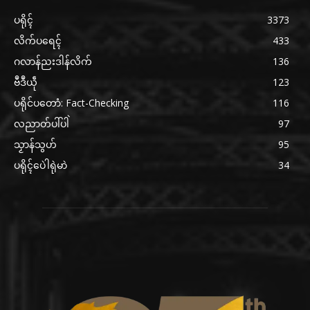
ပရိုၚ်
3373
လိက်ပရေၚ်
433
ဂလာန်ညးဒါန်လိက်
136
ဗဳဒဳယဵု
123
ပရိုင်ပတောံ: Fact-Checking
116
လညာတ်ပါ်ပါဲ
97
သၟာန်သွဟ်
95
ပရိုၚ်ပေဲါရုဲမာဲ
34