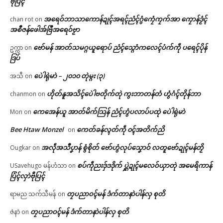
ဗီုပြၚ်
အရေဝ်ဘာသာကောန်ဍုၚ်အရၚ်ညံၚ်ဂွံကၠေံကၠက်အာ ကၠောန်ဒၟံၚ်
chan rot
on
အစဳဇန်ဖေါအ်ဗြဳအရေဝ်ဗၟာ
ဗော်မန် အာတ်သမဂ္ဂယူရောပ် ညံၚ်သ္ဂောံကလေၚ်ပံက်ကဵု ပရေၚ်ပိုန်
ဥက္ကာ
on
ဒြပ်
ပေဲါရုဲမာဲ – ၂၀၁၀ တုဲမ္ဂး (၃)
အသီ
on
ဟိုတ်နူအသိၚ်ပေဲါဗတိုက်တုဲ ကွးဘာတန်တံ ဟွံဂံၚ်တိုန်ဘာ
chanmon
on
ကေအေန်ယူ အာတ်မိက်သြန် ညံၚ်ဟွံပလာပ်ပထုဲ ပေဲါရုဲမာဲ
Mon
on
Bee Htaw Monzel
ကေတ်ခန်လ္ၚတ်ကဵု ၀ၚ်အတိက်ညိ
on
အလဵုအသဳပၞာန် စွံစိုတ် ဗော်ဟွံလုပ်သၞောဝ် လတူဗော်ဍုၚ်မန်တၟိ
Ougkar
on
စပ်ကဵုညးဒှ်ဒဒိုက် ပ္ဋဲဍုၚ်မလေဝ်ယှာတုဲ အမေရိကာန်
USavehugo မန်ဟံသာ
on
ပြံၚ်လှာဲဗီုပြၚ်
တၠပညာဝၚ်မန် ဒံက်တာနာဲပါန်လှ စုတိ
ရာမည သက်သီမန်
on
တၠပညာဝၚ်မန် ဒံက်တာနာဲပါန်လှ စုတိ
ဇဲနာဲ
on