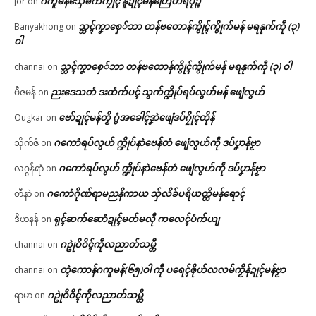
ဂကူမန်​သှ်ေၜက်ကၠုၚ် နူဍုၚ်မန်တြေံဟရိပုဉ္ဇ
jor
on
သ္ဘၚ်ကၞာစှေ်ဘာ တန်ဗတောန်ကွိုၚ်ကွိုက်မန် မရနုက်ကဵု (၃)
Banyakhong
on
ဝါ
သ္ဘၚ်ကၞာစှေ်ဘာ တန်ဗတောန်ကွိုၚ်ကွိုက်မန် မရနုက်ကဵု (၃) ဝါ
channai
on
ညးဒေသတံ ဒးထံက်ပၚ် သွက်က္ဍိုပ်ရပ်လွဟ်မန် ဖျေံလွဟ်
ဗီဇမန်
on
ဗော်ဍုၚ်မန်တၟိ ဂွံအခေါၚ်ဒၞာဲဖျေံဒပ်ဂၠိုၚ်တိုန်
Ougkar
on
ဂကောံရပ်လွဟ် က္ဍိုပ်နာဲဗေန်တံ ဖျေံလွဟ်ကဵု ဒပ်ပၞာန်ဗၟာ
သိုက်ဇံ
on
ဂကောံရပ်လွဟ် က္ဍိုပ်နာဲဗေန်တံ ဖျေံလွဟ်ကဵု ဒပ်ပၞာန်ဗၟာ
လဂ္ဂန်ရာံ
on
ဂကောံဂိုဏ်ရာမညနိကာယ သှ်လိခ်ပရိယတ္တိမန်ရောၚ်
တီနာဲ
on
ရုၚ်ဆက်ဆောံဍုၚ်မတ်မလီု ကလေၚ်ပံက်ယျ
ဒိဟနန်
on
ဂဥုဲဝိဝိၚ်ကဵုလညာတ်သမ္တီ
channai
on
တ္ၚဲကောန်ဂကူမန်(၆၅)ဝါ ကဵု ပရေၚ်ၜိုဟ်လလမ်ကၟိန်ဍုၚ်မန်ဗၟာ
channai
on
ဂဥုဲဝိဝိၚ်ကဵုလညာတ်သမ္တီ
ရာမာ
on