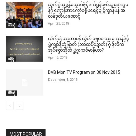
သွက်ဂွံသ္ပဒ္တန်သၞောဝ်ဇိုၚ်ဒက်ပ္တန်ဗော်သ္ပစၞးဂကူမ
န်ဂှ် ကၠောန်အာကောံဓရီုပရေၚ်ဍုၚ်ကွာန်မန် အ
လန်ဒုတိယဏောၚ်
April 25, 2018
ဗဳဒဳယဵု
လိက်တၟံဘာသာမန် လၟိဟ် ၁၅၀၀ တၞး ကၠောန်ဒၟံၚ်
ပ္ဍဲကျာ်ဒဵုတၟံဗြာတ် (ဘာထပိုဲဍောတ်) ဂှ် ဒှ်လိက်
အုပ်ဇၞော်အိုတ် ပ္ဍဲဂၠးကဝ်မာန်ဟာ?
April 6, 2018
ပရိုၚ်
DVB Mon TV Program on 30 Nov 2015
December 1, 2015
ဗဳဒဳယဵု
MOST POPULAR