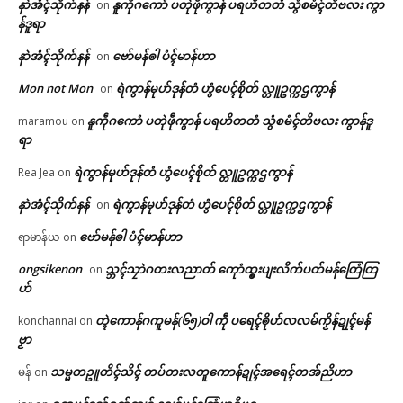
ရုဲစှ်
နာဲအံၚ်သိုက်နန်
နူကဵုဂကောံ ပတုဲဖဵုကွာန် ပရဟိတတံ သွံစမံၚ်တိဗလး ကွာ
on
န်ဒူရာ
နာဲအံၚ်သိုက်နန်
ဗော်မန်ၜါ ပံၚ်မာန်ဟာ
on
ပရိုၚ်လက္ကရဴအိုတ်
ပ္ဍဲတ္ၚဲကောန်ဂကူမန် မရနုက်
တင်ရန်တၟအ် တ္ၚဲကောန်ဂကူ
Mon not Mon
ရဲကွာန်မုဟ်ဒုန်တံ ဟွံပေၚ်စိုတ် လ္တူဥက္ကဌကွာန်
on
ကဵု(၇၉)ဝါ ဂှ် မုမုဂွံဏာ ပရဲပရင်၊
မန် လ္ပကဵုဗၠးတိတ်အာညိ
🏛 လညာတ်ပါ်ပဲါ
မုဂွံဏာ တင်ခန်လ္ၚတ်ကီုရော
January 26, 2026
နူကဵုဂကောံ ပတုဲဖဵုကွာန် ပရဟိတတံ သွံစမံၚ်တိဗလး ကွာန်ဒူ
maramou
on
February 5, 2026
In "ပရိုၚ်"
ရာ
In "ပရိုၚ်"
ညးဒါန်လိက်
ရဲကွာန်မုဟ်ဒုန်တံ ဟွံပေၚ်စိုတ် လ္တူဥက္ကဌကွာန်
Rea Jea
on
ဗွဳဒဳယဵု
နာဲအံၚ်သိုက်နန်
ရဲကွာန်မုဟ်ဒုန်တံ ဟွံပေၚ်စိုတ် လ္တူဥက္ကဌကွာန်
on
ဗော်မန်ၜါ ပံၚ်မာန်ဟာ
ကေတ်အဆက်
ရာမာန်ယ
on
ongsikenon
သ္ဘၚ်သၠာဲဂတးလညာတ် ကေုာံထ္ၜးပျးလိက်ပတ်မန်တြေံတြ
on
တ္ၚဲတၟေင် တ္ၚဲပြဲဂှ် ဒးကၠောန်ပရံင်
ဟ်
သၠုင်ပ္တိုန် အသိင်စိုတ်ဓာတ်ဂကူ
ထေက်
© ဌာန်ပရိုၚ်ဗၠးၜးမန်
တ္ၚဲကောန်ဂကူမန်(၆၅)ဝါ ကဵု ပရေၚ်ၜိုဟ်လလမ်ကၟိန်ဍုၚ်မန်
konchannai
on
January 23, 2026
ဗၟာ
In "လညာတ်ပါ်ပါဲ"
သမ္မတဥူတိၚ်သိၚ် တပ်တးလတူကောန်ဍုၚ်အရေၚ်တအ်ညိဟာ
မန်
on