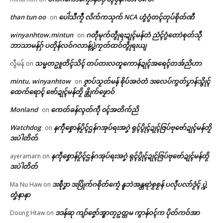
than tun oo
ပေါဲသဳကၠဳ လိက်ကသုက် NCA ဟွံဂွံတၚ်တုပ်စိုတ်ဏီ
on
winyanhtow.mintun
ဂတဵုမုက်တွဵုရးဍုၚ်မန်တံ ညံၚ်ဂွံတောဲစုတ်သီု
on
ဘာသာမန်ဂှ် ပတိုန်လဝ်ဂလာန်ပ္ဍဲကၠတ်ထဝ်တွဵုရးယျ
သမ္မတဥူတိၚ်သိၚ် တပ်တးလတူကောန်ဍုၚ်အရေၚ်တအ်ညိဟာ
လွီမန်
on
mintu. winyanhtow
ဇၟာပ်သၟတ်မန် စိုပ်အဝဲတံ ဒးလေပ်ကွတ်ပၞာန်သ္ဇိုၚ်
on
ထေက်ရောၚ် ဗော်ဍုၚ်မန်တၟိ ဖ္တိုက်ဖၟောဝ်
Monland
ကေတ်ခန်လ္ၚတ်ကဵု ၀ၚ်အတိက်ညိ
on
Watchdog
နကဵုစၞောန်ပၟိၚ်ဌန်ဂအုပ်ရးအဂၞဲ ရုၚ်ပွိုၚ်ဍုၚ်ဇြပ်ဗုဗော်ဍုၚ်မန်တၟိ
on
ဒးပဲါတိတ်
နကဵုစၞောန်ပၟိၚ်ဌန်ဂအုပ်ရးအဂၞဲ ရုၚ်ပွိုၚ်ဍုၚ်ဇြပ်ဗုဗော်ဍုၚ်မန်တၟိ
ayeramarn
on
ဒးပဲါတိတ်
ဒးစဵုဒၞာ ဒးပြိုက်ဂစိုတ်ကၠေံ နူဘဲအန္တရာဲစၟစၟန် ပလီုပလာ်ဒၟံၚ် ပ္ဍဲ
Ma Nu Haw
on
တၞံနာနာ
ဒဒန်ဆု ကျာ်ဇၞော်အ္စာတၠဥတ္တမ ကွာန်ဝၚ်က ပိုတ်ကဝ်အာ
Doung Htaw
on