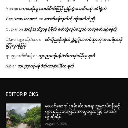
ကေအေန်ယူ အာတ်မိက်သြန် ညံၚ်ဟွံပလာပ်ပထုဲ ပေဲါရုဲမာဲ
Mon
on
Bee Htaw Monzel
ကေတ်ခန်လ္ၚတ်ကဵု ၀ၚ်အတိက်ညိ
on
အလဵုအသဳပၞာန် စွံစိုတ် ဗော်ဟွံလုပ်သၞောဝ် လတူဗော်ဍုၚ်မန်တၟိ
Ougkar
on
စပ်ကဵုညးဒှ်ဒဒိုက် ပ္ဋဲဍုၚ်မလေဝ်ယှာတုဲ အမေရိကာန်
USavehugo မန်ဟံသာ
on
ပြံၚ်လှာဲဗီုပြၚ်
တၠပညာဝၚ်မန် ဒံက်တာနာဲပါန်လှ စုတိ
ရာမည သက်သီမန်
on
တၠပညာဝၚ်မန် ဒံက်တာနာဲပါန်လှ စုတိ
ဇဲနာဲ
on
EDITOR PICKS
မူးယစ်ဆေးဝါး ဖမ်းဆီးအရေးယူမှုလုပ်ငန်းစဉ်
များ ရှင်းလင်းပြတ်သားမှုမရှိသဖြင့် ဒေသခံ
များစိုးရိမ်
August 7, 2026