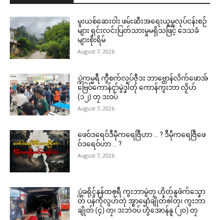
မူးယစ်ဆေးဝါး ဖမ်းဆီးအရေးယူမှုလုပ်ငန်းစဉ်
များ ရှင်းလင်းပြတ်သားမှုမရှိသဖြင့် ဒေသခံ
များစိုးရိမ်
August 7, 2026
ပ္ဍဲကမ္မရဳ ကွဳစက်လုပ်ဇီုဒး ဘာဗ္တောန်လိက်ဖောအ်
ဗြေဝ်ကောန်ၚာ်မွဲဒၞါဲတုဲ ကောန်ကွးဘာ လၟိဟ်
(၁၂) တၠ ဒးဝပ်
August 7, 2026
ဖေဝ်ဒရေဝ်ဒဳမဵုကရေဇြဳဟာ … ? ဒဳမဵုကရေဇြဳဖေ
ဝ်ဒရေဝ်ဟာ … ?
August 7, 2026
ပ္ဍဲခရိုၚ်နန်ထၜုရဳ ကွးဘာမွဲတၠ ဟိုတ်နူဖံက်သၞော
တ် ပန်ကဵုလွဟ်တုဲ အ္စာၝောံချိုတ်ၜါတၠ၊ ကွးဘာ
ချိုတ် (၄) တၠ၊ ဒးဘဲဝပ် ဟွံအောန်နူ (၂၀) တၠ