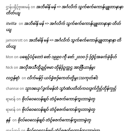
အဘိဓါန် မန် => အၚ်္ဂလိက် သွက်စက်ကောန်ပျူတာနာနာ
ဌာန်ပရိုၚ်ဗၠးၜးမန်
on
တိတ်ယျ
itvilla
အဘိဓါန် မန် => အၚ်္ဂလိက် သွက်စက်ကောန်ပျူတာနာနာ တိတ်
on
ယျ
အဘိဓါန် မန် => အၚ်္ဂလိက် သွက်စက်ကောန်ပျူတာနာနာ တိ
jamonrott
on
တ်ယျ
ပရေၚ်ပံၚ်တောဲ ဗော် ၁၉၉၀ ကဵု ဗော် ၂၀၁၀ ဂှ် ဒှ်ဒၟံၚ်အခက်ခုဲဖိုဟ်
Mon
on
အလဵုအသဳတၟိဍုၚ်ဗမာ တိုန်ဒှ်ဥက္ကဌ အာဇြဳယာန်မ္ဂး
Nick
on
လဂ္ဂန်ရာံ
လိက်မန်ဂှ် ယဝ်ခၞံဗဒှ်ကေတ်တၟိမ္ဂး (သကုတ်ၜါ)
on
သၟာဒယှေ်ဒွက်မန်တံ သၞာံဏံပတိတ်ကဝးဒွက်ဂၠိုၚ်တိုန်ကၠုၚ်
channai
on
ဗိုလ်ဝေလေန်ဖျဝ် တံၚ်ဓဇက်ကောန်ကွးဘာမွဲတၠ
ရာမာန်
on
ဗိုလ်ဝေလေန်ဖျဝ် တံၚ်ဓဇက်ကောန်ကွးဘာမွဲတၠ
ရာမာန်
on
နန်
ဗိုလ်ဝေလေန်ဖျဝ် တံၚ်ဓဇက်ကောန်ကွးဘာမွဲတၠ
on
ဗိုလ်ဝေလေန်ဖျဝ် တံၚ်ဓဇက်ကောန်ကွးဘာမွဲတၠ
ကနန်ထဝ်
on