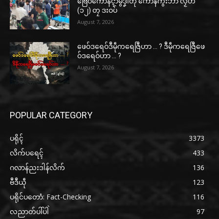
ဗြေဝ်ကောန်ၚာ်မွဲဒၞါဲတုဲ ကောန်ကွးဘာ လၟိဟ်
(၁၂) တၠ ဒးဝပ်
August 7, 2026
ဖေဝ်ဒရေဝ်ဒဳမဵုကရေဇြဳဟာ … ? ဒဳမဵုကရေဇြဳဖေ
ဝ်ဒရေဝ်ဟာ … ?
August 7, 2026
POPULAR CATEGORY
ပရိုၚ်
3373
လိက်ပရေၚ်
433
ဂလာန်ညးဒါန်လိက်
136
ဗဳဒဳယဵု
123
ပရိုင်ပတောံ: Fact-Checking
116
လညာတ်ပါ်ပါဲ
97