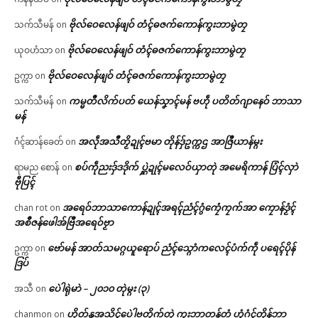
ဗိုလ်ဝေလေန်ဖျဝ် တံၚ်ဓဇက်ကောန်ကွးဘာမွဲတၠ
သက်သီမန်
on
ဗိုလ်ဝေလေန်ဖျဝ် တံၚ်ဓဇက်ကောန်ကွးဘာမွဲတၠ
ယုဝဟံသာ
on
ဗိုလ်ဝေလေန်ဖျဝ် တံၚ်ဓဇက်ကောန်ကွးဘာမွဲတၠ
ဥက္ကာ
on
ကမ္မတဳလိက်ပတ် ယေန်သၞာၚ်မန် ဗဟဵု ပတိတ်ဂျာနေဝ် ဘာသာ
သက်သီမန်
on
မန်
အလဵုအသဳတၟိဍုၚ်ဗမာ တိုန်ဒှ်ဥက္ကဌ အာဇြဳယာန်မ္ဂး
ဂံၚ်ဆာန်ခေတ်
on
စပ်ကဵုညးဒှ်ဒဒိုက် ပ္ဋဲဍုၚ်မလေဝ်ယှာတုဲ အမေရိကာန် ပြံၚ်လှာဲ
ရာမည စောန်
on
ဗီုပြၚ်
အရေဝ်ဘာသာကောန်ဍုၚ်အရၚ်ညံၚ်ဂွံကၠေံကၠက်အာ ကၠောန်ဒၟံၚ်
chan rot
on
အစဳဇန်ဖေါအ်ဗြဳအရေဝ်ဗၟာ
ဗော်မန် အာတ်သမဂ္ဂယူရောပ် ညံၚ်သ္ဂောံကလေၚ်ပံက်ကဵု ပရေၚ်ပိုန်
ဥက္ကာ
on
ဒြပ်
ပေဲါရုဲမာဲ – ၂၀၁၀ တုဲမ္ဂး (၃)
အသီ
on
ဟိုတ်နူအသိၚ်ပေဲါဗတိုက်တုဲ ကွးဘာတန်တံ ဟွံဂံၚ်တိုန်ဘာ
chanmon
on