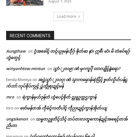
August 7, 2026
Load more
RECENT COMMENTS
Aungthaw
ဂွံအခေါၚ် တၚ်ယၟုမန်ဟီုဂှ် ၜိုတ်ဆ နာဲ၊ ဣစဳ၊ မာံ၊ မိ တံဓဝ်ရဂှ်
on
ဟွံတၟေၚ်
winyanhtow-mintun
သၞာံ (၂၀၁၉) ဏံ မုဂကူပိုဲ တာလျိုၚ်နွံရော?
on
အပ္ဍဲသၞာံ (၂၀၁၇) ဏံ သၟာကမၠောန်ဆုဲပြံၚ် ဗၞတ်လၟိဟ်ပန်ဠ
Eenda Monnya
on
က်ဘာ် လုပ်စိုပ်ကၠုၚ် ပ္ဍဲတွဵုရးဍုၚ်မန်
mro
ရဲကွာန်မုဟ်ဒုန်တံ ဟွံပေၚ်စိုတ် လ္တူဥက္ကဌကွာန်
on
ဗော်မန်တအ် ကဵုမံၚ်ကတိပါၚ် ကဵုညးဍုၚ်ကွာန်အိုတ်ယျ
mro
on
ongsikenon
သမ္မတဥူတိၚ်သိၚ် တပ်တးလတူကောန်ဍုၚ်အရေၚ်တအ်
on
ညိဟာ
ပံက်ဂကောံကၠောန်ဗဒှ် တ္ၚဲပၠန်ဂတး ၆၈ ဝါ
minarnon
on