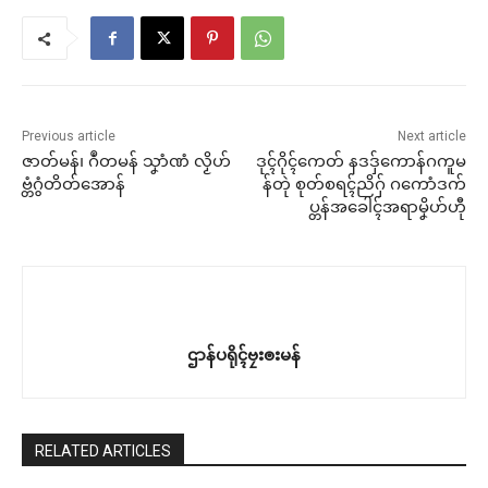
Previous article
Next article
ဇာတ်မန်၊ ဂဳတမန် သၞာံဏံ လၟိဟ်
ဒုၚ်ဂိုၚ်ကေတ် နဒဒှ်ကောန်ဂကူမ
ဗ္တံဂွံတိတ်အောန်
န်တုဲ စုတ်စရၚ်ညိဂှ် ဂကောံဒက်
ပ္တန်အခေါၚ်အရာမၞိဟ်ဟီု
ဌာန်ပရိုၚ်ဗၠးၜးမန်
RELATED ARTICLES