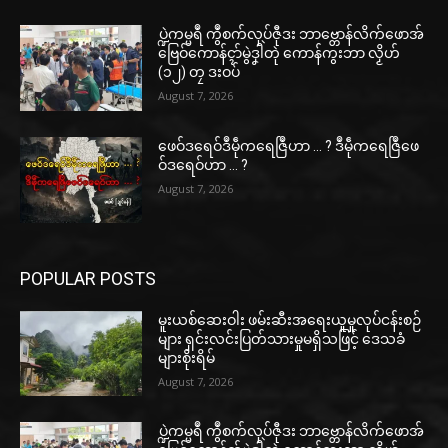
ပ္ဍဲကမ္မရဳ ကွဳစက်လုပ်ဇီုဒး ဘာဗ္တောန်လိက်ဖောအ်
ဗြေဝ်ကောန်ၚာ်မွဲဒၞါဲတုဲ ကောန်ကွးဘာ လၟိဟ်
(၁၂) တၠ ဒးဝပ်
August 7, 2026
ဖေဝ်ဒရေဝ်ဒဳမဵုကရေဇြဳဟာ … ? ဒဳမဵုကရေဇြဳဖေ
ဝ်ဒရေဝ်ဟာ … ?
August 7, 2026
POPULAR POSTS
မူးယစ်ဆေးဝါး ဖမ်းဆီးအရေးယူမှုလုပ်ငန်းစဉ်
များ ရှင်းလင်းပြတ်သားမှုမရှိသဖြင့် ဒေသခံ
များစိုးရိမ်
August 7, 2026
ပ္ဍဲကမ္မရဳ ကွဳစက်လုပ်ဇီုဒး ဘာဗ္တောန်လိက်ဖောအ်