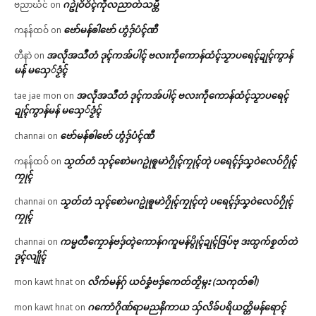
ဂဥုဲဝိဝိၚ်ကဵုလညာတ်သမ္တီ
ဗညာဃံင်
on
ဗော်မန်ၜါဗော် ဟွံဒှ်ပံၚ်ဏီ
ကနန်ထဝ်
on
အလဵုအသဳတံ ဒုၚ်ကအ်ပါၚ် ဗလးကဵုကောန်ထံၚ်သၟာပရေၚ်ဍုၚ်ကွာန်
တီနာဲ
on
မန် မသှေ်ဒၟံၚ်
အလဵုအသဳတံ ဒုၚ်ကအ်ပါၚ် ဗလးကဵုကောန်ထံၚ်သၟာပရေၚ်
tae jae mon
on
ဍုၚ်ကွာန်မန် မသှေ်ဒၟံၚ်
ဗော်မန်ၜါဗော် ဟွံဒှ်ပံၚ်ဏီ
channai
on
သၟတ်တံ သုၚ်စောဲမဂဥုဲၜူမာဲဂၠိုၚ်ကၠုၚ်တုဲ ပရေၚ်ဒှ်သၞဝဲလေဝ်ဂၠိုၚ်
ကနန်ထဝ်
on
ကၠုၚ်
သၟတ်တံ သုၚ်စောဲမဂဥုဲၜူမာဲဂၠိုၚ်ကၠုၚ်တုဲ ပရေၚ်ဒှ်သၞဝဲလေဝ်ဂၠိုၚ်
channai
on
ကၠုၚ်
ကမ္မတဳကၠောန်ဗဒှ်တ္ၚဲကောန်ဂကူမန်ပွိုၚ်ဍုၚ်ဇြပ်ဗု ဒးထ္ပက်စၟတ်တဲ
channai
on
ဒုၚ်လျိုၚ်
လိက်မန်ဂှ် ယဝ်ခၞံဗဒှ်ကေတ်တၟိမ္ဂး (သကုတ်ၜါ)
mon kawt hnat
on
ဂကောံဂိုဏ်ရာမညနိကာယ သှ်လိခ်ပရိယတ္တိမန်ရောၚ်
mon kawt hnat
on