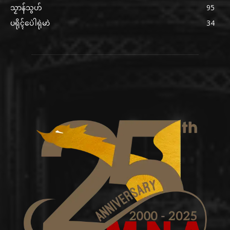
သၟာန်သွဟ်
95
ပရိုၚ်ပေဲါရုဲမာဲ
34