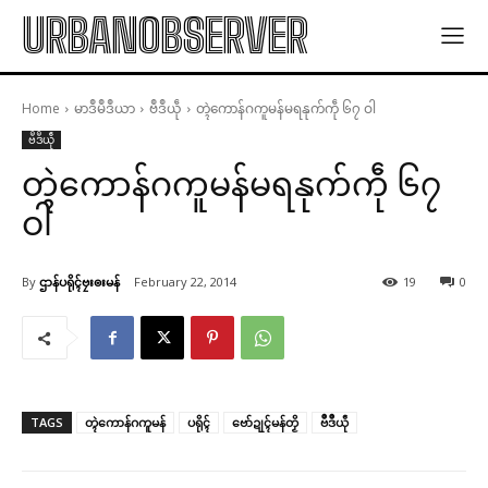
URBANOBSERVER
Home
မာဒဳမဳဒဳယာ
ဗဳဒဳယဵု
တ္ၚဲကောန်ဂကူမန်မရနုက်ကဵု ၆၇ ဝါ
ဗဳဒဳယဵု
တ္ၚဲကောန်ဂကူမန်မရနုက်ကဵု ၆၇
ဝါ
By
ဌာန်ပရိုၚ်ဗၠးၜးမန်
February 22, 2014
19
0
TAGS
တ္ၚဲကောန်ဂကူမန်
ပရိုၚ်
ဗော်ဍုၚ်မန်တၟိ
ဗဳဒဳယဵု