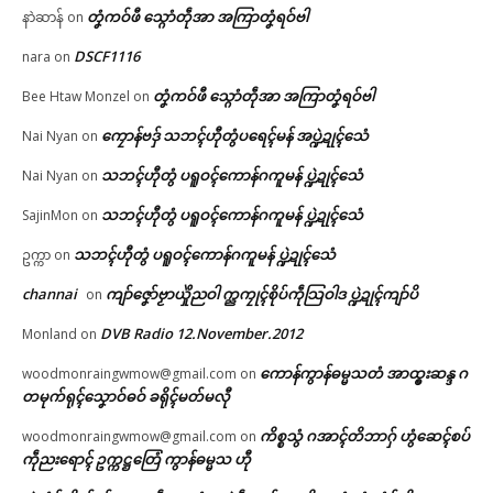
တၞံကဝ်ဖီ သ္ဂောံတဵုအာ အကြာတၞံရဝ်ဗါ
နာဲဆာန်
on
DSCF1116
nara
on
တၞံကဝ်ဖီ သ္ဂောံတဵုအာ အကြာတၞံရဝ်ဗါ
Bee Htaw Monzel
on
ကၠောန်ဗဒှ် သဘၚ်ဟီုတွံပရေၚ်မန် အပ္ဍဲဍုၚ်သေံ
Nai Nyan
on
သဘၚ်ဟီုတွံ ပရူဝၚ်ကောန်ဂကူမန် ပ္ဍဲဍုၚ်သေံ
Nai Nyan
on
သဘၚ်ဟီုတွံ ပရူဝၚ်ကောန်ဂကူမန် ပ္ဍဲဍုၚ်သေံ
SajinMon
on
သဘၚ်ဟီုတွံ ပရူဝၚ်ကောန်ဂကူမန် ပ္ဍဲဍုၚ်သေံ
ဥက္ကာ
on
channai
ကျာ်ဇၞော်ဗၟာယှိုဲညဝါ က္ညကၠုၚ်စိုပ်ကဵုသြဝါဒ ပ္ဍဲဍုၚ်ကျာ်ပိ
on
DVB Radio 12.November.2012
Monland
on
ကောန်ကွာန်ဓမ္မသတံ အာထ္ၜးဆန္ဒ ဂ
woodmonraingwmow@gmail.com
on
တမုက်ရုၚ်သၞောဝ်ဓဝ် ခရိုၚ်မတ်မလီု
Related
ကိစ္စသွံ ဂအာၚ်တိဘာဂှ် ဟွံဆေၚ်စပ်
woodmonraingwmow@gmail.com
on
ဌာန်ပရိုၚ်ဗၠးၜးမန်
ကဵုညးရောၚ် ဥက္ကဋ္ဌတြေံ ကွာန်ဓမ္မသ ဟီု