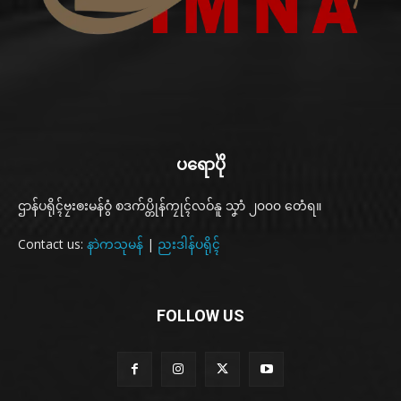
ပရောပိုဲ
ဌာန်ပရိုၚ်ဗၠးၜးမန်ဝွံ စဒက်ပ္တိုန်ကၠုၚ်လဝ်နူ သၞာံ ၂၀၀၀ တေံရ။
Contact us:
နာဲကသုမန်
|
ညးဒါန်ပရိုၚ်
FOLLOW US