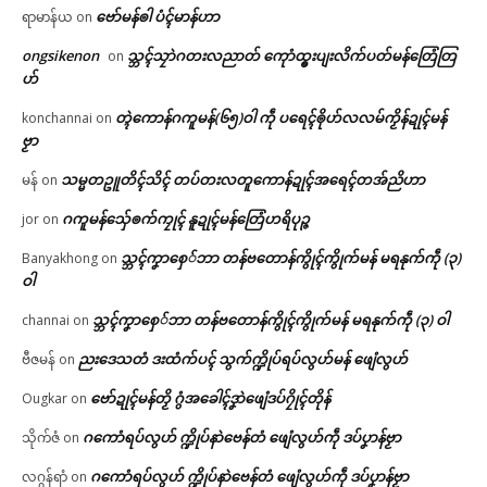
ဗော်မန်ၜါ ပံၚ်မာန်ဟာ
ရာမာန်ယ
on
ongsikenon
သ္ဘၚ်သၠာဲဂတးလညာတ် ကေုာံထ္ၜးပျးလိက်ပတ်မန်တြေံတြ
on
ဟ်
တ္ၚဲကောန်ဂကူမန်(၆၅)ဝါ ကဵု ပရေၚ်ၜိုဟ်လလမ်ကၟိန်ဍုၚ်မန်
konchannai
on
ဗၟာ
သမ္မတဥူတိၚ်သိၚ် တပ်တးလတူကောန်ဍုၚ်အရေၚ်တအ်ညိဟာ
မန်
on
ဂကူမန်​သှ်ေၜက်ကၠုၚ် နူဍုၚ်မန်တြေံဟရိပုဉ္ဇ
jor
on
သ္ဘၚ်ကၞာစှေ်ဘာ တန်ဗတောန်ကွိုၚ်ကွိုက်မန် မရနုက်ကဵု (၃)
Banyakhong
on
ဝါ
သ္ဘၚ်ကၞာစှေ်ဘာ တန်ဗတောန်ကွိုၚ်ကွိုက်မန် မရနုက်ကဵု (၃) ဝါ
channai
on
ညးဒေသတံ ဒးထံက်ပၚ် သွက်က္ဍိုပ်ရပ်လွဟ်မန် ဖျေံလွဟ်
ဗီဇမန်
on
ဗော်ဍုၚ်မန်တၟိ ဂွံအခေါၚ်ဒၞာဲဖျေံဒပ်ဂၠိုၚ်တိုန်
Ougkar
on
ဂကောံရပ်လွဟ် က္ဍိုပ်နာဲဗေန်တံ ဖျေံလွဟ်ကဵု ဒပ်ပၞာန်ဗၟာ
သိုက်ဇံ
on
ဂကောံရပ်လွဟ် က္ဍိုပ်နာဲဗေန်တံ ဖျေံလွဟ်ကဵု ဒပ်ပၞာန်ဗၟာ
လဂ္ဂန်ရာံ
on