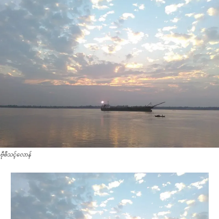
ဗီုၜဳသၚ်လောန်