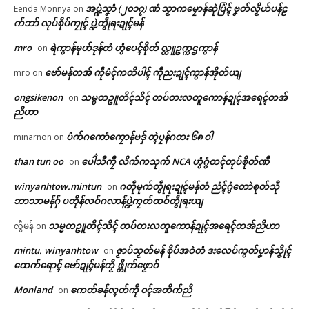
အပ္ဍဲသၞာံ (၂၀၁၇) ဏံ သၟာကမၠောန်ဆုဲပြံၚ် ဗၞတ်လၟိဟ်ပန်ဠ
Eenda Monnya
on
က်ဘာ် လုပ်စိုပ်ကၠုၚ် ပ္ဍဲတွဵုရးဍုၚ်မန်
Related
ဌာန်ပရိုၚ်ဗၠးၜးမန်
mro
ရဲကွာန်မုဟ်ဒုန်တံ ဟွံပေၚ်စိုတ် လ္တူဥက္ကဌကွာန်
on
ရုဲစှ်
ဗော်မန်တအ် ကဵုမံၚ်ကတိပါၚ် ကဵုညးဍုၚ်ကွာန်အိုတ်ယျ
mro
on
ongsikenon
သမ္မတဥူတိၚ်သိၚ် တပ်တးလတူကောန်ဍုၚ်အရေၚ်တအ်
on
ညိဟာ
ပရိုၚ်လက္ကရဴအိုတ်
ပ္ဍဲသ္ကုတ်ဂၠံၚ်ဗိက်-ထဝဲါ မပတေၚ်
ကမ္မတဳလိက်တေၚ်စိုပ်ကၠတ်ထဝ်
ပံက်ဂကောံကၠောန်ဗဒှ် တ္ၚဲပၠန်ဂတး ၆၈ ဝါ
minarnon
on
လဝ်ပရေၚ်စၟဳစၟတ်ဂှ် ရံၚ်အကာဲအ
ကေုာံ တၚ်စၟဳစညးဍုၚ်ကွာန်
🏛 လညာတ်ပါ်ပဲါ
ရာတုဲ ဒးအာကၠုၚ်ဒၟံၚ်
June 18, 2026
than tun oo
ပေါဲသဳကၠဳ လိက်ကသုက် NCA ဟွံဂွံတၚ်တုပ်စိုတ်ဏီ
on
April 23, 2026
In "ပရိုၚ်"
In "ပရိုၚ်"
ညးဒါန်လိက်
winyanhtow.mintun
ဂတဵုမုက်တွဵုရးဍုၚ်မန်တံ ညံၚ်ဂွံတောဲစုတ်သီု
on
ဘာသာမန်ဂှ် ပတိုန်လဝ်ဂလာန်ပ္ဍဲကၠတ်ထဝ်တွဵုရးယျ
ဗွဳဒဳယဵု
သမ္မတဥူတိၚ်သိၚ် တပ်တးလတူကောန်ဍုၚ်အရေၚ်တအ်ညိဟာ
လွီမန်
on
mintu. winyanhtow
ဇၟာပ်သၟတ်မန် စိုပ်အဝဲတံ ဒးလေပ်ကွတ်ပၞာန်သ္ဇိုၚ်
ကေတ်အဆက်
on
ထေက်ရောၚ် ဗော်ဍုၚ်မန်တၟိ ဖ္တိုက်ဖၟောဝ်
ဂကောံအုပ်ဓုပ်ကျာ်မြဟ်ကဵု ဂ
Monland
ကေတ်ခန်လ္ၚတ်ကဵု ၀ၚ်အတိက်ညိ
on
ကောံရပ်လွဟ်အပ္ဍဲဒေသတံ ရာန်
ဂအာၚ်တိ သွက်ဂွံသၠဲပ္တိတ်ဝိုၚ်ဝေၚ်
© ဌာန်ပရိုၚ်ဗၠးၜးမန်