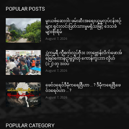
POPULAR POSTS
မူးယစ်ဆေးဝါး ဖမ်းဆီးအရေးယူမှုလုပ်ငန်းစဉ်
များ ရှင်းလင်းပြတ်သားမှုမရှိသဖြင့် ဒေသခံ
များစိုးရိမ်
August 7, 2026
ပ္ဍဲကမ္မရဳ ကွဳစက်လုပ်ဇီုဒး ဘာဗ္တောန်လိက်ဖောအ်
ဗြေဝ်ကောန်ၚာ်မွဲဒၞါဲတုဲ ကောန်ကွးဘာ လၟိဟ်
(၁၂) တၠ ဒးဝပ်
August 7, 2026
ဖေဝ်ဒရေဝ်ဒဳမဵုကရေဇြဳဟာ … ? ဒဳမဵုကရေဇြဳဖေ
ဝ်ဒရေဝ်ဟာ … ?
August 7, 2026
POPULAR CATEGORY