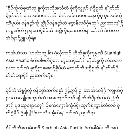
“စိုပ်ကဵုကိစ္စဏံတုဲ နူကဵုအလဵုအသဳတံ စဵုကဵုလၟုဟ် ဂွံစၟဳစၟတ် ချိုတ်တ်
ပၠိုတ်တ်ဂှ် ပံက်လဝ်ဂကောံကီု၊ ပံက်လဝ်ကမ်မယှေန်ကီုဂှ် မုလေဝ်ဟၟဲ
ဏီပုဟ်၊ ဝန်ဇၞော်ကဵု သ္ကိုပ်ဝန်ဇၞော်တံ စၞောန်လဝ်ဂှ်တှေ် ညးတာလျိုၚ်
ကမ္ပဏီတံ ဌာနဆေၚ်စိုပ်တံ ဒးပ္ညဳကဵုရဲဒေသတံရ” သာ်ဏံ ဒံက်တာ
အံၚ်နာၚ်ဥူ ဟီုရ။
ကအ်ဟံသာ (ဟၚ်္သာကျွန်း) ဂွံလီုအာဂှ် ဟိုတ်နူကဵုကုမ္ပဏီ Starhigh
Asia Pacific ၜံက်ခါဲဗတဳဂှ်ဟာ ဟွံသေၚ်သာ်ဂှ် ဟိုတ်နူကဵု ဘဲသဘာ
ဝဟာ သာ်ဏံ နူကဵုဌာနဆေၚ်စိုပ်တံ ထေက်ကဵုဒးစၟဳစၟတ် ချိုတ်တ်ပၠို
တ်တ်ရောၚ်ဂှ် ညးဆက်ဟီုရ။
စိုပ်ကဵုကိစ္စဝွံတုဲ ဝန်ဇၞော်ဆက်စၠောံ ဂၠံၚ်ဍာန် ဥူတာတ်ဝေန်ဂှ် “လၟုဟ်ဂှ်
ညးတာလျိုၚ်သၞေဟ်တံ အာကျောဝ်လဝ် ချိုတ်တ်ပၠိုတ်တ်တုဲ ပ္ဍဲကဵု
ဒၞာဲဂှ် မုဒးသ္ပရောတှေ် ပိုဲဗက်ကၠောန်ကဵုမံၚ်၊ သွက်ရဲကွာန်တံလဝ် စို
တ်ဂွံမိပ် ဂွံပြေပြံၚ်အာသီုဖအိုတ်ရ” သာ်ဏံ ညးဟီုရ။
စိုပ်ကဵုကိစ္စကုမ်ပဏဳ Starhigh Asia Pacific ၜံက်ခါဲမံၚ်ပတဳ အပ္ဍဲ