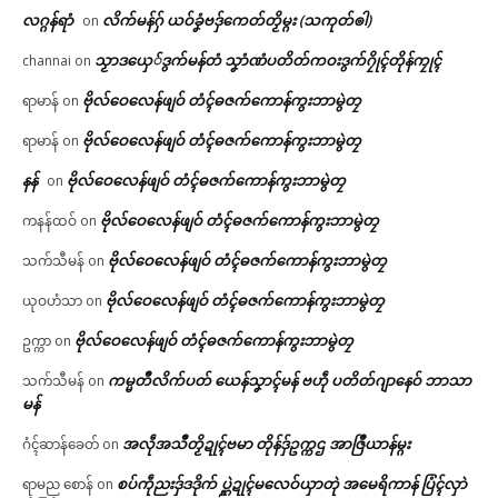
လဂ္ဂန်ရာံ
လိက်မန်ဂှ် ယဝ်ခၞံဗဒှ်ကေတ်တၟိမ္ဂး (သကုတ်ၜါ)
on
သၟာဒယှေ်ဒွက်မန်တံ သၞာံဏံပတိတ်ကဝးဒွက်ဂၠိုၚ်တိုန်ကၠုၚ်
channai
on
ဗိုလ်ဝေလေန်ဖျဝ် တံၚ်ဓဇက်ကောန်ကွးဘာမွဲတၠ
ရာမာန်
on
ဗိုလ်ဝေလေန်ဖျဝ် တံၚ်ဓဇက်ကောန်ကွးဘာမွဲတၠ
ရာမာန်
on
နန်
ဗိုလ်ဝေလေန်ဖျဝ် တံၚ်ဓဇက်ကောန်ကွးဘာမွဲတၠ
on
ဗိုလ်ဝေလေန်ဖျဝ် တံၚ်ဓဇက်ကောန်ကွးဘာမွဲတၠ
ကနန်ထဝ်
on
ဗိုလ်ဝေလေန်ဖျဝ် တံၚ်ဓဇက်ကောန်ကွးဘာမွဲတၠ
သက်သီမန်
on
ဗိုလ်ဝေလေန်ဖျဝ် တံၚ်ဓဇက်ကောန်ကွးဘာမွဲတၠ
ယုဝဟံသာ
on
ဗိုလ်ဝေလေန်ဖျဝ် တံၚ်ဓဇက်ကောန်ကွးဘာမွဲတၠ
ဥက္ကာ
on
ကမ္မတဳလိက်ပတ် ယေန်သၞာၚ်မန် ဗဟဵု ပတိတ်ဂျာနေဝ် ဘာသာ
သက်သီမန်
on
မန်
အလဵုအသဳတၟိဍုၚ်ဗမာ တိုန်ဒှ်ဥက္ကဌ အာဇြဳယာန်မ္ဂး
ဂံၚ်ဆာန်ခေတ်
on
စပ်ကဵုညးဒှ်ဒဒိုက် ပ္ဋဲဍုၚ်မလေဝ်ယှာတုဲ အမေရိကာန် ပြံၚ်လှာဲ
ရာမည စောန်
on