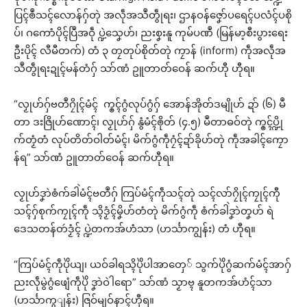
ပြၚ်ၜဳသၚ်လောန်ဂှ်တုဲ အလဵုအသဳတွဵုရး၊ ဌာနဝန်ဇၞော်ပရေၚ်ပလံၚ်ပစို
ပ်၊ ဂကောံပိုၚ်ပြဳအဝဵု ပ္ဍဲသၞေဟ်၊ ညးစၞးနူ ကုမ်ပဏဳ (မြန်မာ့စီးပွားရေး
ဦးပိုၚ် လီမီတက်) တံ ၃ တၠတုပ်စိုတ်တုဲ ကၠာန် (inform) ကဵုအလဵုအ
သဳတွဵုရးဍုၚ်မန်တံဂှ် သာ်ဏံ ဥူတာတ်ဝေန် ဆက်ဟီု ဟီုရ။
“လၟုဟ်ဂှ်ဗတဳဂၠိုၚ်မံၚ် က္ၜၚ်ဂွံလုပ်ဂွံဂှ် အောန်အိုတ်ဒမျိုဟ် ဍာ် (၆) မဳ
တာ ဒးဇြိုဟ်ဏောၚ်၊ လၟုဟ်ဂှ် နွံမံၚ်ၜိုတ် (၄.၅) မဳတာဓဝ်တုဲ က္ၜၚ်ပ္ဍို
က်တၟံတံ လုပ်တိတ်ဝါတ်မံၚ်၊ မိက်ဂွံကဵုဂၠံၚ်ဍာ်ခိုဟ်တုဲ ကဵုအခါၚ်ကၠော
န်ရ” သာ်ဏံ ဥူတာတ်ဝေန် ဆက်ဟီုရ။
လၟုဟ်ဒၞာဲၜံက်ခါဲမံၚ်ဗတဳဂှ် ကြပ်မံၚ်ကဵုသၚ်တုဲ သၚ်လာ်ဂၠိုၚ်ကၠုၚ်ကီု
သၚ်ဂှ်စုက်ကၠုၚ်ကဵု သ္ၚိဒၟံၚ်မၞိဟ်တံတုဲ မိက်ဂွံကဵု ၜံက်ခါဲဒၞာဲတၞဟ် ရဲ
ဒေသတန်တဴဒၟံၚ် ပ္ဍဲတကအ်ဟံသာ (ဟၚ်္သာကျွန်း) တံ ဟီုရ။
“ကြပ်မံၚ်ကဵုပိုဲယျ၊ ယဝ်ခါရသ္ၚိပိုဲပါအာတှေ် သွက်ပိုဲဂွံဆက်မံၚ်အာဂှ်
ညးလဵုမွဲဂွံဖျေံကဵုပိုဲ ဒၞာဲဝဲါရော” သာ်ဏံ သၟာဗ္ၚ နူတကအ်ဟံၚ်သာ
(ဟၚ်္သာကွျန်း) ဇြဝ်မျဝ်နာၚ်ဟီုရ။