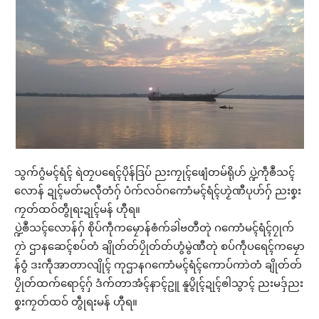
သွက်ဂွံမၚ်ရံၚ် ရဲတၠပရေၚ်ပိုန်ဒြပ် ညးကၠုၚ်ဖျေံတမ်ရိုဟ် ပ္ဍဲကဵုၜဳသၚ်
လောန် ဍုၚ်မတ်မလီုတံဂှ် ပံက်လဝ်ဂကောံမၚ်ရံၚ်ဟၟဲဏီပုဟ်ဂှ် ညးစၞး
ကၠတ်ထဝ်တွဵုရးဍုၚ်မန် ဟီုရ။
ပ္ဍဲၜဳသၚ်လောန်ဂှ် စိုပ်ကဵုကမၠောန်ၜံက်ခါဲဗတဳတုဲ ဂကောံမၚ်ရံၚ်ဂၠုက်
ဂၠာဲ ဌာနဆေၚ်စပ်တံ ချိုတ်တ်ပၠိုတ်တ်ဟွံမွဲဏီတုဲ စပ်ကဵုပရေၚ်ကမၠော
န်ဝွံ ဒးကဵုအာတာလျိုၚ် ကုဌာနဂကောံမၚ်ရံၚ်ကောပ်ကာဲတံ ချိုတ်တ်
ပၠိုတ်ထက်ရောၚ်ဂှ် ဒံက်တာအံၚ်နာၚ်ဥူ နူပွိုၚ်ဍုၚ်ၜါသွာၚ် ညးမဒှ်ညး
စၞးကၠတ်ထဝ် တွဵုရးမန် ဟီုရ။