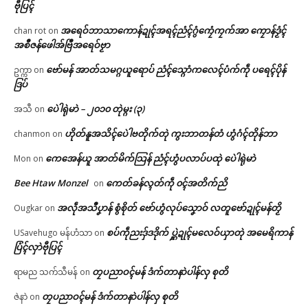
ဗီုပြၚ်
အရေဝ်ဘာသာကောန်ဍုၚ်အရၚ်ညံၚ်ဂွံကၠေံကၠက်အာ ကၠောန်ဒၟံၚ်
chan rot
on
အစဳဇန်ဖေါအ်ဗြဳအရေဝ်ဗၟာ
ဗော်မန် အာတ်သမဂ္ဂယူရောပ် ညံၚ်သ္ဂောံကလေၚ်ပံက်ကဵု ပရေၚ်ပိုန်
ဥက္ကာ
on
ဒြပ်
ပေဲါရုဲမာဲ – ၂၀၁၀ တုဲမ္ဂး (၃)
အသီ
on
ဟိုတ်နူအသိၚ်ပေဲါဗတိုက်တုဲ ကွးဘာတန်တံ ဟွံဂံၚ်တိုန်ဘာ
chanmon
on
ကေအေန်ယူ အာတ်မိက်သြန် ညံၚ်ဟွံပလာပ်ပထုဲ ပေဲါရုဲမာဲ
Mon
on
Bee Htaw Monzel
ကေတ်ခန်လ္ၚတ်ကဵု ၀ၚ်အတိက်ညိ
on
အလဵုအသဳပၞာန် စွံစိုတ် ဗော်ဟွံလုပ်သၞောဝ် လတူဗော်ဍုၚ်မန်တၟိ
Ougkar
on
စပ်ကဵုညးဒှ်ဒဒိုက် ပ္ဋဲဍုၚ်မလေဝ်ယှာတုဲ အမေရိကာန်
USavehugo မန်ဟံသာ
on
ပြံၚ်လှာဲဗီုပြၚ်
တၠပညာဝၚ်မန် ဒံက်တာနာဲပါန်လှ စုတိ
ရာမည သက်သီမန်
on
တၠပညာဝၚ်မန် ဒံက်တာနာဲပါန်လှ စုတိ
ဇဲနာဲ
on