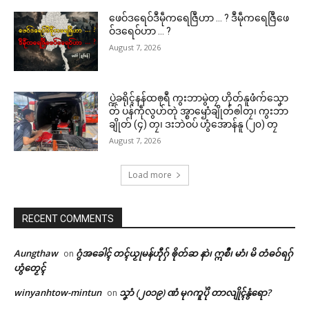
ဖေဝ်ဒရေဝ်ဒဳမဵုကရေဇြဳဟာ … ? ဒဳမဵုကရေဇြဳဖေ
ဝ်ဒရေဝ်ဟာ … ?
August 7, 2026
ပ္ဍဲခရိုၚ်နန်ထၜုရဳ ကွးဘာမွဲတၠ ဟိုတ်နူဖံက်သၞော
တ် ပန်ကဵုလွဟ်တုဲ အ္စာၝောံချိုတ်ၜါတၠ၊ ကွးဘာ
ချိုတ် (၄) တၠ၊ ဒးဘဲဝပ် ဟွံအောန်နူ (၂၀) တၠ
August 7, 2026
Load more
RECENT COMMENTS
Aungthaw
ဂွံအခေါၚ် တၚ်ယၟုမန်ဟီုဂှ် ၜိုတ်ဆ နာဲ၊ ဣစဳ၊ မာံ၊ မိ တံဓဝ်ရဂှ်
on
ဟွံတၟေၚ်
winyanhtow-mintun
သၞာံ (၂၀၁၉) ဏံ မုဂကူပိုဲ တာလျိုၚ်နွံရော?
on