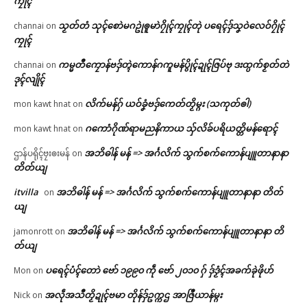
ကၠုၚ်
သၟတ်တံ သုၚ်စောဲမဂဥုဲၜူမာဲဂၠိုၚ်ကၠုၚ်တုဲ ပရေၚ်ဒှ်သၞဝဲလေဝ်ဂၠိုၚ်
channai
on
ကၠုၚ်
ကမ္မတဳကၠောန်ဗဒှ်တ္ၚဲကောန်ဂကူမန်ပွိုၚ်ဍုၚ်ဇြပ်ဗု ဒးထ္ပက်စၟတ်တဲ
channai
on
ဒုၚ်လျိုၚ်
လိက်မန်ဂှ် ယဝ်ခၞံဗဒှ်ကေတ်တၟိမ္ဂး (သကုတ်ၜါ)
mon kawt hnat
on
ဂကောံဂိုဏ်ရာမညနိကာယ သှ်လိခ်ပရိယတ္တိမန်ရောၚ်
mon kawt hnat
on
အဘိဓါန် မန် => အၚ်္ဂလိက် သွက်စက်ကောန်ပျူတာနာနာ
ဌာန်ပရိုၚ်ဗၠးၜးမန်
on
တိတ်ယျ
itvilla
အဘိဓါန် မန် => အၚ်္ဂလိက် သွက်စက်ကောန်ပျူတာနာနာ တိတ်
on
ယျ
အဘိဓါန် မန် => အၚ်္ဂလိက် သွက်စက်ကောန်ပျူတာနာနာ တိ
jamonrott
on
တ်ယျ
ပရေၚ်ပံၚ်တောဲ ဗော် ၁၉၉၀ ကဵု ဗော် ၂၀၁၀ ဂှ် ဒှ်ဒၟံၚ်အခက်ခုဲဖိုဟ်
Mon
on
အလဵုအသဳတၟိဍုၚ်ဗမာ တိုန်ဒှ်ဥက္ကဌ အာဇြဳယာန်မ္ဂး
Nick
on