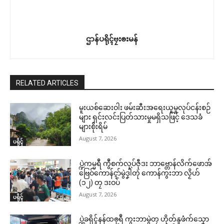
ဌာန်ပရိုၚ်ဗၠးၜးမန်
RELATED ARTICLES
မူးယစ်ဆေးဝါး ဖမ်းဆီးအရေးယူမှုလုပ်ငန်းစဉ်
များ ရှင်းလင်းပြတ်သားမှုမရှိသဖြင့် ဒေသခံ
များစိုးရိမ်
August 7, 2026
ပရိုၚ်
ပ္ဍဲကမ္မရဳ ကွဳစက်လုပ်ဇီုဒး ဘာဗ္တောန်လိက်ဖောအ်
ဗြေဝ်ကောန်ၚာ်မွဲဒၞါဲတုဲ ကောန်ကွးဘာ လၟိဟ်
(၁၂) တၠ ဒးဝပ်
August 7, 2026
ပရိုၚ်
ပ္ဍဲခရိုၚ်နန်ထၜုရဳ ကွးဘာမွဲတၠ ဟိုတ်နူဖံက်သၞော