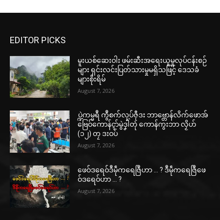
EDITOR PICKS
မူးယစ်ဆေးဝါး ဖမ်းဆီးအရေးယူမှုလုပ်ငန်းစဉ်
များ ရှင်းလင်းပြတ်သားမှုမရှိသဖြင့် ဒေသခံ
များစိုးရိမ်
August 7, 2026
ပ္ဍဲကမ္မရဳ ကွဳစက်လုပ်ဇီုဒး ဘာဗ္တောန်လိက်ဖောအ်
ဗြေဝ်ကောန်ၚာ်မွဲဒၞါဲတုဲ ကောန်ကွးဘာ လၟိဟ်
(၁၂) တၠ ဒးဝပ်
August 7, 2026
ဖေဝ်ဒရေဝ်ဒဳမဵုကရေဇြဳဟာ … ? ဒဳမဵုကရေဇြဳဖေ
ဝ်ဒရေဝ်ဟာ … ?
August 7, 2026