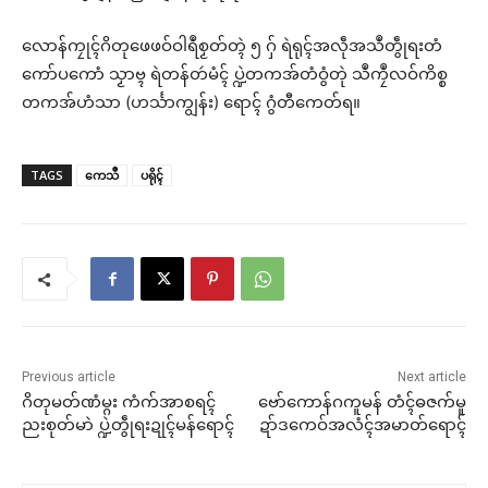
လောန်ကၠုၚ်ဂိတုဖေဖဝ်ဝါရဳစၟတ်တ္ၚဲ ၅ ဂှ် ရဲရုၚ်အလဵုအသဳတွဵုရးတံ
ကော်ပကောံ သၟာဗ္ၚ ရဲတန်တဴမံၚ် ပ္ဍဲတကအ်တံဝွံတုဲ သဳကၠဳလဝ်ကိစ္စ
တကအ်ဟံသာ (ဟၚ်္သာကျွန်း) ရောၚ် ဂွံတီကေတ်ရ။
TAGS
ကေသဳ
ပရိုၚ်
Previous article
Next article
ဂိတုမတ်ဏံမ္ဂး ကံက်အာစရၚ်
ဗော်ကောန်ဂကူမန် တံၚ်ဓဇက်မူ
ညးစုတ်မာဲ ပ္ဍဲတွဵုရးဍုၚ်မန်ရောၚ်
ဍာ်ဒကေဝ်အလံၚ်အမာတ်ရောၚ်