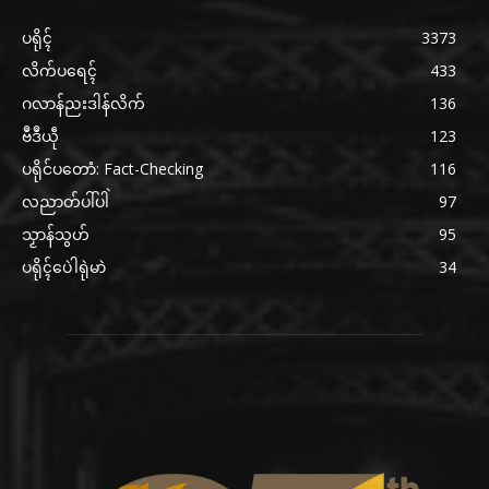
ပရိုၚ်
3373
လိက်ပရေၚ်
433
ဂလာန်ညးဒါန်လိက်
136
ဗဳဒဳယဵု
123
ပရိုင်ပတောံ: Fact-Checking
116
လညာတ်ပါ်ပါဲ
97
သၟာန်သွဟ်
95
ပရိုၚ်ပေဲါရုဲမာဲ
34