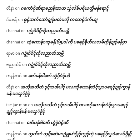
ဂကောံဂိုဏ်ရာမညနိကာယ သှ်လိခ်ပရိယတ္တိမန်ရောၚ်
တီနာဲ
on
ရုၚ်ဆက်ဆောံဍုၚ်မတ်မလီု ကလေၚ်ပံက်ယျ
ဒိဟနန်
on
ဂဥုဲဝိဝိၚ်ကဵုလညာတ်သမ္တီ
channai
on
တ္ၚဲကောန်ဂကူမန်(၆၅)ဝါ ကဵု ပရေၚ်ၜိုဟ်လလမ်ကၟိန်ဍုၚ်မန်ဗၟာ
channai
on
ဂဥုဲဝိဝိၚ်ကဵုလညာတ်သမ္တီ
ရာမာ
on
ဂဥုဲဝိဝိၚ်ကဵုလညာတ်သမ္တီ
ဗညာဃံင်
on
ဗော်မန်ၜါဗော် ဟွံဒှ်ပံၚ်ဏီ
ကနန်ထဝ်
on
အလဵုအသဳတံ ဒုၚ်ကအ်ပါၚ် ဗလးကဵုကောန်ထံၚ်သၟာပရေၚ်ဍုၚ်ကွာန်
တီနာဲ
on
မန် မသှေ်ဒၟံၚ်
အလဵုအသဳတံ ဒုၚ်ကအ်ပါၚ် ဗလးကဵုကောန်ထံၚ်သၟာပရေၚ်
tae jae mon
on
ဍုၚ်ကွာန်မန် မသှေ်ဒၟံၚ်
ဗော်မန်ၜါဗော် ဟွံဒှ်ပံၚ်ဏီ
channai
on
သၟတ်တံ သုၚ်စောဲမဂဥုဲၜူမာဲဂၠိုၚ်ကၠုၚ်တုဲ ပရေၚ်ဒှ်သၞဝဲလေဝ်ဂၠိုၚ်
ကနန်ထဝ်
on