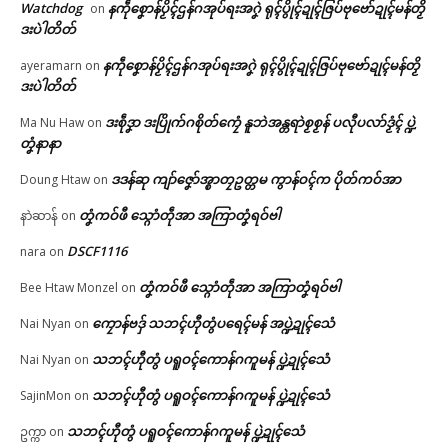
Watchdog
နကဵုစၞောန်ပၟိၚ်ဌန်ဂအုပ်ရးအဂၞဲ ရုၚ်ပွိုၚ်ဍုၚ်ဇြပ်ဗုဗော်ဍုၚ်မန်တၟိ
on
June 12, 2026
ဒးပဲါတိတ်
In "ပရိုၚ်"
နကဵုစၞောန်ပၟိၚ်ဌန်ဂအုပ်ရးအဂၞဲ ရုၚ်ပွိုၚ်ဍုၚ်ဇြပ်ဗုဗော်ဍုၚ်မန်တၟိ
ayeramarn
on
ဒးပဲါတိတ်
ဒးစဵုဒၞာ ဒးပြိုက်ဂစိုတ်ကၠေံ နူဘဲအန္တရာဲစၟစၟန် ပလီုပလာ်ဒၟံၚ် ပ္ဍဲ
Ma Nu Haw
on
တၞံနာနာ
ဒဒန်ဆု ကျာ်ဇၞော်အ္စာတၠဥတ္တမ ကွာန်ဝၚ်က ပိုတ်ကဝ်အာ
Doung Htaw
on
တၞံကဝ်ဖီ သ္ဂောံတဵုအာ အကြာတၞံရဝ်ဗါ
နာဲဆာန်
on
DSCF1116
nara
on
တၞံကဝ်ဖီ သ္ဂောံတဵုအာ အကြာတၞံရဝ်ဗါ
Bee Htaw Monzel
on
ကၠောန်ဗဒှ် သဘၚ်ဟီုတွံပရေၚ်မန် အပ္ဍဲဍုၚ်သေံ
Nai Nyan
on
သဘၚ်ဟီုတွံ ပရူဝၚ်ကောန်ဂကူမန် ပ္ဍဲဍုၚ်သေံ
Nai Nyan
on
သဘၚ်ဟီုတွံ ပရူဝၚ်ကောန်ဂကူမန် ပ္ဍဲဍုၚ်သေံ
SajinMon
on
သဘၚ်ဟီုတွံ ပရူဝၚ်ကောန်ဂကူမန် ပ္ဍဲဍုၚ်သေံ
ဥက္ကာ
on