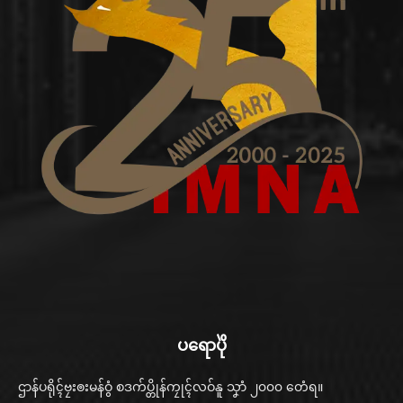
ပရောပိုဲ
ဌာန်ပရိုၚ်ဗၠးၜးမန်ဝွံ စဒက်ပ္တိုန်ကၠုၚ်လဝ်နူ သၞာံ ၂၀၀၀ တေံရ။