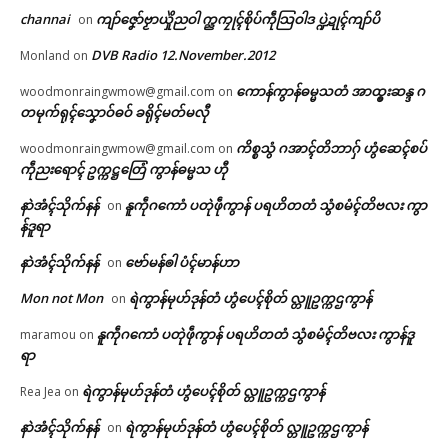
channai
ကျာ်ဇၞော်ဗၟာယှိုဲညဝါ က္ညကၠုၚ်စိုပ်ကဵုသြဝါဒ ပ္ဍဲဍုၚ်ကျာ်ပိ
on
DVB Radio 12.November.2012
Monland
on
ကောန်ကွာန်ဓမ္မသတံ အာထ္ၜးဆန္ဒ ဂ
woodmonraingwmow@gmail.com
on
တမုက်ရုၚ်သၞောဝ်ဓဝ် ခရိုၚ်မတ်မလီု
ကိစ္စသွံ ဂအာၚ်တိဘာဂှ် ဟွံဆေၚ်စပ်
woodmonraingwmow@gmail.com
on
ကဵုညးရောၚ် ဥက္ကဋ္ဌတြေံ ကွာန်ဓမ္မသ ဟီု
နာဲအံၚ်သိုက်နန်
နူကဵုဂကောံ ပတုဲဖဵုကွာန် ပရဟိတတံ သွံစမံၚ်တိဗလး ကွာ
on
န်ဒူရာ
နာဲအံၚ်သိုက်နန်
ဗော်မန်ၜါ ပံၚ်မာန်ဟာ
on
Mon not Mon
ရဲကွာန်မုဟ်ဒုန်တံ ဟွံပေၚ်စိုတ် လ္တူဥက္ကဌကွာန်
on
နူကဵုဂကောံ ပတုဲဖဵုကွာန် ပရဟိတတံ သွံစမံၚ်တိဗလး ကွာန်ဒူ
maramou
on
ရာ
ရဲကွာန်မုဟ်ဒုန်တံ ဟွံပေၚ်စိုတ် လ္တူဥက္ကဌကွာန်
Rea Jea
on
နာဲအံၚ်သိုက်နန်
ရဲကွာန်မုဟ်ဒုန်တံ ဟွံပေၚ်စိုတ် လ္တူဥက္ကဌကွာန်
on