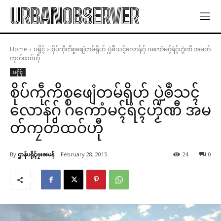
URBANOBSERVER
Home
ပရိုၚ်
စိုပ်ကဵုကိစ္စဖျေံတမ်ရိုဟ် ပ္ဍဲၜဳသၚ်လောန်ဂှ် ဂကောံမၚ်ရံၚ်ဟၟဲဏီ အမတ်
ကၠတ်ထဝ်ဟီု
ပရိုၚ်
စိုပ်ကဵုကိစ္စဖျေံတမ်ရိုဟ် ပ္ဍဲၜဳသၚ်
လောန်ဂှ် ဂကောံမၚ်ရံၚ်ဟၟဲဏီ အမ
တ်ကၠတ်ထဝ်ဟီု
By
ဌာန်ပရိုၚ်ဗၠးၜးမန်
February 28, 2015
24
0