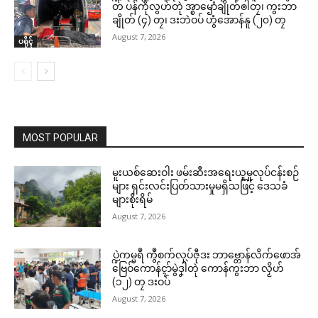
တ် ပန်ကဵုလွဟ်တုဲ အ္စာၝောံချိုတ်ၜါတၠ၊ ကွးဘာ
ချိုတ် (၄) တၠ၊ ဒးဘဲဝပ် ဟွံအောန်နူ (၂၀) တၠ
August 7, 2026
ပရိုၚ်
MOST POPULAR
မူးယစ်ဆေးဝါး ဖမ်းဆီးအရေးယူမှုလုပ်ငန်းစဉ်
များ ရှင်းလင်းပြတ်သားမှုမရှိသဖြင့် ဒေသခံ
များစိုးရိမ်
August 7, 2026
ပ္ဍဲကမ္မရဳ ကွဳစက်လုပ်ဇီုဒး ဘာဗ္တောန်လိက်ဖောအ်
ဗြေဝ်ကောန်ၚာ်မွဲဒၞါဲတုဲ ကောန်ကွးဘာ လၟိဟ်
(၁၂) တၠ ဒးဝပ်
August 7, 2026