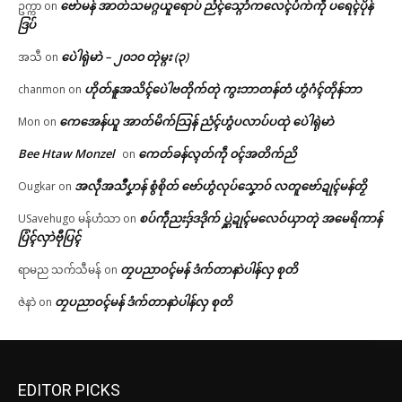
ဗော်မန် အာတ်သမဂ္ဂယူရောပ် ညံၚ်သ္ဂောံကလေၚ်ပံက်ကဵု ပရေၚ်ပိုန်
ဥက္ကာ
on
ဒြပ်
ပေဲါရုဲမာဲ – ၂၀၁၀ တုဲမ္ဂး (၃)
အသီ
on
ဟိုတ်နူအသိၚ်ပေဲါဗတိုက်တုဲ ကွးဘာတန်တံ ဟွံဂံၚ်တိုန်ဘာ
chanmon
on
ကေအေန်ယူ အာတ်မိက်သြန် ညံၚ်ဟွံပလာပ်ပထုဲ ပေဲါရုဲမာဲ
Mon
on
Bee Htaw Monzel
ကေတ်ခန်လ္ၚတ်ကဵု ၀ၚ်အတိက်ညိ
on
အလဵုအသဳပၞာန် စွံစိုတ် ဗော်ဟွံလုပ်သၞောဝ် လတူဗော်ဍုၚ်မန်တၟိ
Ougkar
on
စပ်ကဵုညးဒှ်ဒဒိုက် ပ္ဋဲဍုၚ်မလေဝ်ယှာတုဲ အမေရိကာန်
USavehugo မန်ဟံသာ
on
ပြံၚ်လှာဲဗီုပြၚ်
တၠပညာဝၚ်မန် ဒံက်တာနာဲပါန်လှ စုတိ
ရာမည သက်သီမန်
on
တၠပညာဝၚ်မန် ဒံက်တာနာဲပါန်လှ စုတိ
ဇဲနာဲ
on
EDITOR PICKS