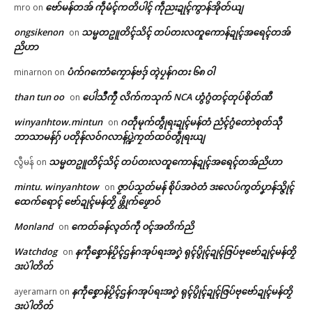
ဗော်မန်တအ် ကဵုမံၚ်ကတိပါၚ် ကဵုညးဍုၚ်ကွာန်အိုတ်ယျ
mro
on
ဗွဳဒဳယဵု
ongsikenon
သမ္မတဥူတိၚ်သိၚ် တပ်တးလတူကောန်ဍုၚ်အရေၚ်တအ်
on
ညိဟာ
ကေတ်အဆက်
ပံက်ဂကောံကၠောန်ဗဒှ် တ္ၚဲပၠန်ဂတး ၆၈ ဝါ
minarnon
on
than tun oo
ပေါဲသဳကၠဳ လိက်ကသုက် NCA ဟွံဂွံတၚ်တုပ်စိုတ်ဏီ
on
အလဵုအသဳဍုၚ်ဗၟာတၟိကဵု လစွံစိုတ်
အာဇြဳယာန် ဗီုလဵုဒှ်ကၠုၚ်မာန်ရော
© ဌာန်ပရိုၚ်ဗၠးၜးမန်
winyanhtow.mintun
ဂတဵုမုက်တွဵုရးဍုၚ်မန်တံ ညံၚ်ဂွံတောဲစုတ်သီု
on
…
ဘာသာမန်ဂှ် ပတိုန်လဝ်ဂလာန်ပ္ဍဲကၠတ်ထဝ်တွဵုရးယျ
February 24, 2026
In "လိက်ပရေၚ်"
သမ္မတဥူတိၚ်သိၚ် တပ်တးလတူကောန်ဍုၚ်အရေၚ်တအ်ညိဟာ
လွီမန်
on
mintu. winyanhtow
ဇၟာပ်သၟတ်မန် စိုပ်အဝဲတံ ဒးလေပ်ကွတ်ပၞာန်သ္ဇိုၚ်
on
ထေက်ရောၚ် ဗော်ဍုၚ်မန်တၟိ ဖ္တိုက်ဖၟောဝ်
Monland
ကေတ်ခန်လ္ၚတ်ကဵု ၀ၚ်အတိက်ညိ
on
Watchdog
နကဵုစၞောန်ပၟိၚ်ဌန်ဂအုပ်ရးအဂၞဲ ရုၚ်ပွိုၚ်ဍုၚ်ဇြပ်ဗုဗော်ဍုၚ်မန်တၟိ
on
ဒးပဲါတိတ်
နကဵုစၞောန်ပၟိၚ်ဌန်ဂအုပ်ရးအဂၞဲ ရုၚ်ပွိုၚ်ဍုၚ်ဇြပ်ဗုဗော်ဍုၚ်မန်တၟိ
ayeramarn
on
ဒးပဲါတိတ်