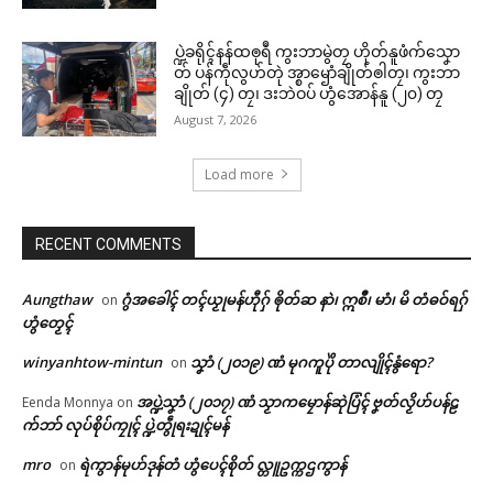
ပ္ဍဲခရိုၚ်နန်ထၜုရဳ ကွးဘာမွဲတၠ ဟိုတ်နူဖံက်သၞော
တ် ပန်ကဵုလွဟ်တုဲ အ္စာၝောံချိုတ်ၜါတၠ၊ ကွးဘာ
ချိုတ် (၄) တၠ၊ ဒးဘဲဝပ် ဟွံအောန်နူ (၂၀) တၠ
August 7, 2026
Load more
RECENT COMMENTS
ဌာန်ပရိုၚ်ဗၠးၜးမန်
Related
Aungthaw
ဂွံအခေါၚ် တၚ်ယၟုမန်ဟီုဂှ် ၜိုတ်ဆ နာဲ၊ ဣစဳ၊ မာံ၊ မိ တံဓဝ်ရဂှ်
on
ရုဲစှ်
ဟွံတၟေၚ်
winyanhtow-mintun
သၞာံ (၂၀၁၉) ဏံ မုဂကူပိုဲ တာလျိုၚ်နွံရော?
on
ပရိုၚ်လက္ကရဴအိုတ်
အပ္ဍဲသၞာံ (၂၀၁၇) ဏံ သၟာကမၠောန်ဆုဲပြံၚ် ဗၞတ်လၟိဟ်ပန်ဠ
Eenda Monnya
on
က်ဘာ် လုပ်စိုပ်ကၠုၚ် ပ္ဍဲတွဵုရးဍုၚ်မန်
ဗီုလဵုပံက်အာ ပွံက်အဓိပ္ပဲါၜိုဟ်လ
ပေဲါသဳကၠဳ အကြာဇြဟတ်ဓရိုဟ်
🏛 လညာတ်ပါ်ပဲါ
လမ်ရော …
ပၞာန်
mro
ရဲကွာန်မုဟ်ဒုန်တံ ဟွံပေၚ်စိုတ် လ္တူဥက္ကဌကွာန်
on
May 18, 2026
July 14, 2026
ညးဒါန်လိက်
In "လိက်ပရေၚ်"
In "ဂလာန်ညးဒါန်လိက်"