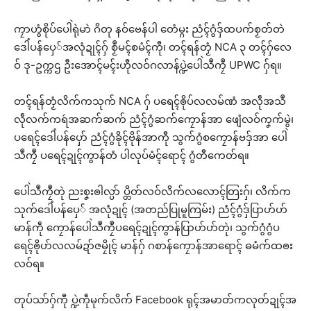
ကၠာဟွံစိုပ်ပေါဲရုဲမာဲ ဂိတု နဝ်ဗေန်ပါ တေံမ္ဂး ညံၚ်ဂွံဒှ်ထပက်စၟတ်တဲ
ဒေါံပန်ပှေ်အလုံဍုၚ်ဂှ် စၟဳမၚ်စမံၚ်ကီု၊ တၚ်ရန်တၟံ NCA ၃ တၚ်ဂှ်လေ
ဝ် ဒု-ဥက္ကဌ ဦးအောၚ်မၚ်းဟီုလဝ်ဂလာန်ပ္ဍဲပေါဲသဳကၠဳ UPWC ဂှ်ရ။
တၚ်ရန်တၟံလိက်ကသုက် NCA ဂှ် ပရေၚ်ၜိုပ်လလမ်ဏံ အလဵုအသဳ
လဵုလက်ကရဴအဆက်ဆက် ညံၚ်ဂွံဆက်ကၠောန်အာ ဖျေံလဝ်ကၞက်မွဲ၊
ပရေၚ်ဒေါံပန်ပှော် ညံၚ်ဂွံခိုၚ်ဗိုန်အာကီု သွက်ဂွံစကၠောန်ဗဒှ်အာ ပေါဲ
သဳကၠဳ ပရေၚ်ဍုၚ်ကွာန်တံ ပါလုပ်မံၚ်ရောၚ် ဂွံတီကေတ်ရ။
ပေါဲသဳကၠဳတုဲ ညးစၞးၜါလ္ပာ် ပ္တိတ်လဝ်လိက်လလောၚ်တြးဂှ်၊ လိက်က
သုက်ဒေါံပန်ပှေ် အလုံဍုၚ် (အတည်ပြုမူကြမ်း) ညံၚ်ဂွံဒှ်ပြာဟ်ဟ်
မာန်ကဵု ကၠောန်ပေါဲသဳကၠဳပရေၚ်ဍုၚ်ကွာန်ပြာဟ်ဟ်တုဲ၊ သွက်ဂွံဂွံပ
ရေၚ်ၜိုဟ်လလမ်ဍာ်ဇမၠိုၚ် မာန်ဂှ် ဂစာန်ကၠောန်အာရောၚ် ဓမံက်ထၜး
လဝ်ရ။
တုပ်သာ်ဂှ်ကီု ပ္ဍဲကဵုမုက်လိက် Facebook ရုၚ်အမာတ်ကလုတ်ဍုၚ်အ