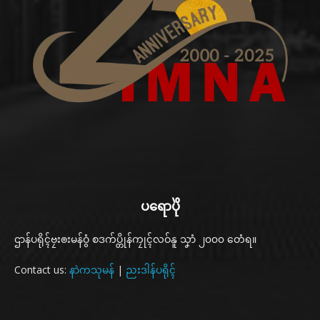
ပရောပိုဲ
ဌာန်ပရိုၚ်ဗၠးၜးမန်ဝွံ စဒက်ပ္တိုန်ကၠုၚ်လဝ်နူ သၞာံ ၂၀၀၀ တေံရ။
Contact us:
နာဲကသုမန်
|
ညးဒါန်ပရိုၚ်