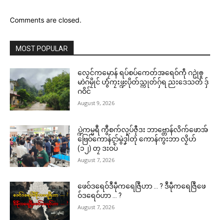
Comments are closed.
MOST POPULAR
လၟေင်ကမၠောန် ရပ်စပ်ကေတ်အရေဝ်ကဵု ဂဥုဲၜူ
မာဲဂမၠိုင် ဟွံကၠးဖ္ဍးပိုတ်သ္ကုတ်ဂှ်ရ ညးဒေသတံ ဒှ်
ဂဝိင်
August 9, 2026
ပ္ဍဲကမ္မရဳ ကွဳစက်လုပ်ဇီုဒး ဘာဗ္တောန်လိက်ဖောအ်
ဗြေဝ်ကောန်ၚာ်မွဲဒၞါဲတုဲ ကောန်ကွးဘာ လၟိဟ်
(၁၂) တၠ ဒးဝပ်
August 7, 2026
ဖေဝ်ဒရေဝ်ဒဳမဵုကရေဇြဳဟာ … ? ဒဳမဵုကရေဇြဳဖေ
ဝ်ဒရေဝ်ဟာ … ?
August 7, 2026