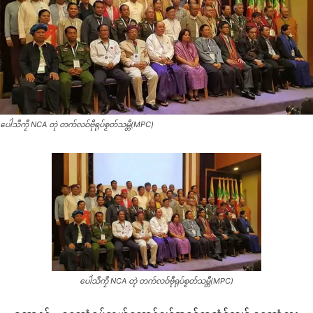
ပေါဲသဳကၠဳ NCA တုဲ တက်လဝ်ဗီုရုပ်စၟတ်သမ္တီ(MPC)
ပေါဲသဳကၠဳ NCA တုဲ တက်လဝ်ဗီုရုပ်စၟတ်သမ္တီ(MPC)