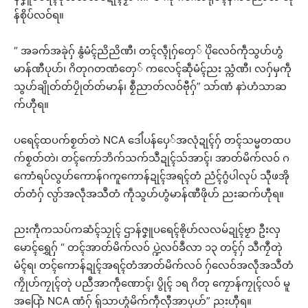
န်စိုပ်လဝ်ရ။
“ အခက်အခုဲဂှ် နွံမံၚ်ညိညိဏီ၊ တၚ်လ္ၚဵုဂှ်တှေ် ပိုဲလေဝ်ကဵုသွဟ်ဟွံ
မာန်ဏီပုဟ်၊ ဂိတုဂတဏံတှေ် ကလေၚ်ဆဵုမံၚ်ညး သ္ကံဏီ၊ လဂှ်မှကဵု
သွဟ်ချိုတ်တ်ပၠိုတ်တ်မာန်၊ စၟဳညာတ်လဝ်ဗီုဂှ်” သာ်ဏံ နာဲဟံသာဆ
က်ဟီုရ။
ပရေၚ်ထပက်စၟတ်တဲ NCA ဒေါံပန်ပှေ်အလုံဍုၚ်ဂှ် တၚ်သမ္မတထပ
က်စၟတ်တဲ၊ တၚ်ကော်ဘိက်သက်သဳဍုၚ်သ်အာၚ်၊ အာတ်မိက်လဝ် ဂ
ကောံရပ်လွဟ်ကောန်ဂကူကောန်ဍုၚ်အရၚ်တံ ညံၚ်ဂွံပါလုပ် သီုဖအို
တ်တံဂှ် လ္ပာ်အလဵုအသဳတံ ကဵုသွဟ်ဟွံမာန်ဏီဖိုဟ် ညးဆက်ဟီုရ။
ညးကဵုကသပ်ကဆံၚ်သၠုၚ် ဌာန်ဇၞူပရေၚ်ၜိုဟ်လလမ်ဍုၚ်ဗၟာ ဦးလှ
မောၚ်ရွှေဂှ် “ တၚ်အာတ်မိက်လဝ် ပ္ဍဲလဝ်ခဳလာ ၁၃ တၚ်ဂှ် သဳကၠဳတုဲ
မံၚ်ရ၊ တၚ်ကောန်ဍုၚ်အရၚ်တံအာတ်မိက်လဝ် ဂှ်လေဝ်အလဵုအသဳတံ
ကၠိုဟ်ကၠုၚ်တုဲ ပညဳအာကဵုဏောၚ်၊ ပွိုၚ် ၁ရ ဂိတု ကၠောန်ကၠုၚ်လဝ် မူ
အပြောံ NCA ဏံဂှ် ရှ်သာဟွံမိက်ကဵုလီုအာပုဟ်” ညးဟီုရ။