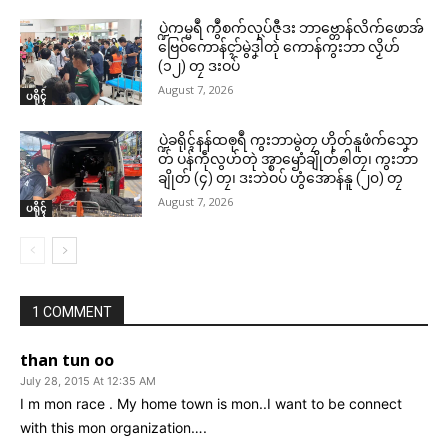
ပ္ဍဲကမ္မရဳ ကွဳစက်လုပ်ဇီုဒး ဘာဗ္တောန်လိက်ဖောအ်
ဗြေဝ်ကောန်ၚာ်မွဲဒၞါဲတုဲ ကောန်ကွးဘာ လၟိဟ်
(၁၂) တၠ ဒးဝပ်
August 7, 2026
ပရိုၚ်
ပ္ဍဲခရိုၚ်နန်ထၜုရဳ ကွးဘာမွဲတၠ ဟိုတ်နူဖံက်သၞော
တ် ပန်ကဵုလွဟ်တုဲ အ္စာၝောံချိုတ်ၜါတၠ၊ ကွးဘာ
ချိုတ် (၄) တၠ၊ ဒးဘဲဝပ် ဟွံအောန်နူ (၂၀) တၠ
August 7, 2026
ပရိုၚ်
1 COMMENT
than tun oo
July 28, 2015 At 12:35 AM
I m mon race . My home town is mon..I want to be connect
with this mon organization….