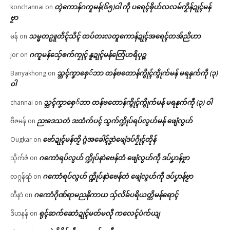
တ္ၚဲကောန်ဂကူမန်(၆၅)ဝါ ကဵု ပရေၚ်ၜိုဟ်လလမ်ကၟိန်ဍုၚ်မန်
konchannai
on
ဗၟာ
သမ္မတဥူတိၚ်သိၚ် တပ်တးလတူကောန်ဍုၚ်အရေၚ်တအ်ညိဟာ
မန်
on
ဂကူမန်​သှ်ေၜက်ကၠုၚ် နူဍုၚ်မန်တြေံဟရိပုဉ္ဇ
jor
on
သ္ဘၚ်ကၞာစှေ်ဘာ တန်ဗတောန်ကွိုၚ်ကွိုက်မန် မရနုက်ကဵု (၃)
Banyakhong
on
ဝါ
သ္ဘၚ်ကၞာစှေ်ဘာ တန်ဗတောန်ကွိုၚ်ကွိုက်မန် မရနုက်ကဵု (၃) ဝါ
channai
on
ညးဒေသတံ ဒးထံက်ပၚ် သွက်က္ဍိုပ်ရပ်လွဟ်မန် ဖျေံလွဟ်
ဗီဇမန်
on
ဗော်ဍုၚ်မန်တၟိ ဂွံအခေါၚ်ဒၞာဲဖျေံဒပ်ဂၠိုၚ်တိုန်
Ougkar
on
ဂကောံရပ်လွဟ် က္ဍိုပ်နာဲဗေန်တံ ဖျေံလွဟ်ကဵု ဒပ်ပၞာန်ဗၟာ
သိုက်ဇံ
on
ဂကောံရပ်လွဟ် က္ဍိုပ်နာဲဗေန်တံ ဖျေံလွဟ်ကဵု ဒပ်ပၞာန်ဗၟာ
လဂ္ဂန်ရာံ
on
ဂကောံဂိုဏ်ရာမညနိကာယ သှ်လိခ်ပရိယတ္တိမန်ရောၚ်
တီနာဲ
on
ရုၚ်ဆက်ဆောံဍုၚ်မတ်မလီု ကလေၚ်ပံက်ယျ
ဒိဟနန်
on