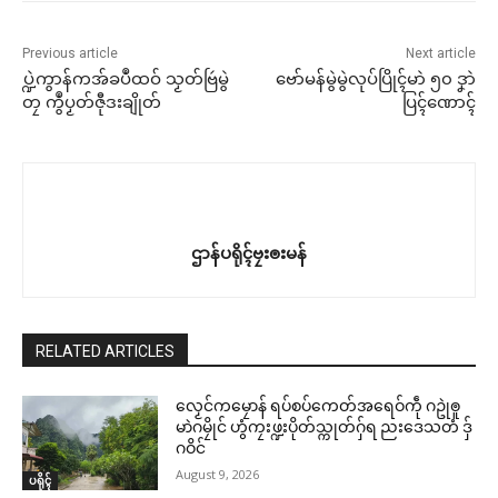
Previous article
Next article
ပ္ဍဲကွာန်ကအ်ခပဳထဝ် သၟတ်ဗြဴမွဲ
ဗော်မန်မွဲမွဲလုပ်ပြိုၚ်မာဲ ၅၀ ဒၞာဲ
တၠ ကွဳပၟတ်ဇီုဒးချိုတ်
ပြၚ်ဏောၚ်
ဌာန်ပရိုၚ်ဗၠးၜးမန်
RELATED ARTICLES
လၟေင်ကမၠောန် ရပ်စပ်ကေတ်အရေဝ်ကဵု ဂဥုဲၜူ
မာဲဂမၠိုင် ဟွံကၠးဖ္ဍးပိုတ်သ္ကုတ်ဂှ်ရ ညးဒေသတံ ဒှ်
ဂဝိင်
August 9, 2026
ပရိုၚ်