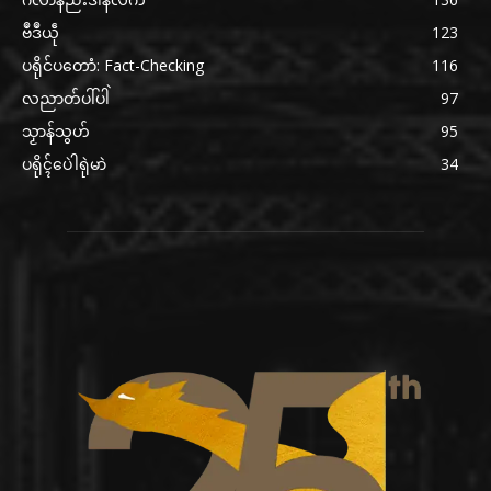
ဗဳဒဳယဵု
123
ပရိုင်ပတောံ: Fact-Checking
116
လညာတ်ပါ်ပါဲ
97
သၟာန်သွဟ်
95
ပရိုၚ်ပေဲါရုဲမာဲ
34