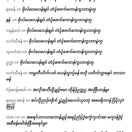
ဗိုလ်ဝေလေန်ဖျဝ် တံၚ်ဓဇက်ကောန်ကွးဘာမွဲတၠ
ရာမာန်
on
နန်
ဗိုလ်ဝေလေန်ဖျဝ် တံၚ်ဓဇက်ကောန်ကွးဘာမွဲတၠ
on
ဗိုလ်ဝေလေန်ဖျဝ် တံၚ်ဓဇက်ကောန်ကွးဘာမွဲတၠ
ကနန်ထဝ်
on
ဗိုလ်ဝေလေန်ဖျဝ် တံၚ်ဓဇက်ကောန်ကွးဘာမွဲတၠ
သက်သီမန်
on
ဗိုလ်ဝေလေန်ဖျဝ် တံၚ်ဓဇက်ကောန်ကွးဘာမွဲတၠ
ယုဝဟံသာ
on
ဗိုလ်ဝေလေန်ဖျဝ် တံၚ်ဓဇက်ကောန်ကွးဘာမွဲတၠ
ဥက္ကာ
on
ကမ္မတဳလိက်ပတ် ယေန်သၞာၚ်မန် ဗဟဵု ပတိတ်ဂျာနေဝ် ဘာသာ
သက်သီမန်
on
မန်
အလဵုအသဳတၟိဍုၚ်ဗမာ တိုန်ဒှ်ဥက္ကဌ အာဇြဳယာန်မ္ဂး
ဂံၚ်ဆာန်ခေတ်
on
စပ်ကဵုညးဒှ်ဒဒိုက် ပ္ဋဲဍုၚ်မလေဝ်ယှာတုဲ အမေရိကာန် ပြံၚ်လှာဲ
ရာမည စောန်
on
ဗီုပြၚ်
အရေဝ်ဘာသာကောန်ဍုၚ်အရၚ်ညံၚ်ဂွံကၠေံကၠက်အာ ကၠောန်ဒၟံၚ်
chan rot
on
အစဳဇန်ဖေါအ်ဗြဳအရေဝ်ဗၟာ