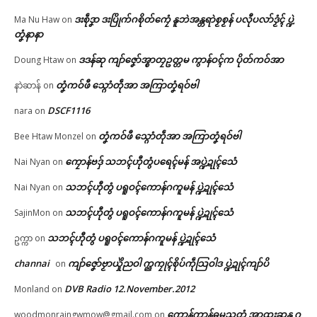
ဒးစဵုဒၞာ ဒးပြိုက်ဂစိုတ်ကၠေံ နူဘဲအန္တရာဲစၟစၟန် ပလီုပလာ်ဒၟံၚ် ပ္ဍဲ
Ma Nu Haw
on
တၞံနာနာ
ဒဒန်ဆု ကျာ်ဇၞော်အ္စာတၠဥတ္တမ ကွာန်ဝၚ်က ပိုတ်ကဝ်အာ
Doung Htaw
on
တၞံကဝ်ဖီ သ္ဂောံတဵုအာ အကြာတၞံရဝ်ဗါ
နာဲဆာန်
on
DSCF1116
nara
on
တၞံကဝ်ဖီ သ္ဂောံတဵုအာ အကြာတၞံရဝ်ဗါ
Bee Htaw Monzel
on
ကၠောန်ဗဒှ် သဘၚ်ဟီုတွံပရေၚ်မန် အပ္ဍဲဍုၚ်သေံ
Nai Nyan
on
သဘၚ်ဟီုတွံ ပရူဝၚ်ကောန်ဂကူမန် ပ္ဍဲဍုၚ်သေံ
Nai Nyan
on
သဘၚ်ဟီုတွံ ပရူဝၚ်ကောန်ဂကူမန် ပ္ဍဲဍုၚ်သေံ
SajinMon
on
သဘၚ်ဟီုတွံ ပရူဝၚ်ကောန်ဂကူမန် ပ္ဍဲဍုၚ်သေံ
ဥက္ကာ
on
channai
ကျာ်ဇၞော်ဗၟာယှိုဲညဝါ က္ညကၠုၚ်စိုပ်ကဵုသြဝါဒ ပ္ဍဲဍုၚ်ကျာ်ပိ
on
DVB Radio 12.November.2012
Monland
on
ကောန်ကွာန်ဓမ္မသတံ အာထ္ၜးဆန္ဒ ဂ
woodmonraingwmow@gmail.com
on