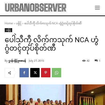
URBANOBSERVER
Home
ပရိုၚ်
ပေါဲသဳကၠဳ လိက်ကသုက် NCA ဟွံဂွံတၚ်တုပ်စိုတ်ဏီ
ပရိုၚ်
ပေါဲသဳကၠဳ လိက်ကသုက် NCA ဟွံ
ဂွံတၚ်တုပ်စိုတ်ဏီ
By
ဌာန်ပရိုၚ်ဗၠးၜးမန်
July 27, 2015
42
1