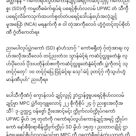
ခတ္တာနန် – ဂကောံရပ်လွဟ်ကောန်ဍုၚ်အရၚ်ကဆံၚ်သၠုၚ် ဂကောံညး
စၞး (SD)ကဵု ကမ္မတဳဓမံက်ရုပ်ရဲ ပရေၚ်ၜိုဟ်လလမ် UPWC တံ သဳကၠဳ
ပရေၚ်လိခ်ကသုက်ထပက်စၟတ်တဲပရေၚ်ဒေါံပန်ပှော်အလုံဍုၚ်
မူအပြောံ (NCA) မရနုက်ကဵု ၈ ဝါ တုဲအာကီုလေဝ် ဟွံဂွံတၚ်တုပ်စိုတ်
ဏီ ဂွံတီကေတ်ရ။
ညးမပါလုပ်ပ္ဍဲဂကောံ (SD) နာဲဟံသာဂှ် “ ကောံဓရီုတုဲ ဂှ်တုဲအာရ၊ လ္
ပာ်အလဵုအသဳလေဝ် တၚ်ညးတံဒး သၟာန်မံၚ်ရဲ ကဆံၚ်လ္တူတေံနွံ၊ လ္
ပာ်ပိုဲလေဝ် ပိုဲဒးပတိုန်ထ်ၜးကဵုကဆံၚ်လ္တူတေံနွံမံၚ်ဏီ၊ ပ္ဍဲကဵုတၚ် ၁၃
တၚ်ဂှ်တှေ် ၁၀ တၚ်ဂှ်ပြေ ပြံၚ်မံၚ်ရ၊ သှေ်မံၚ် ၃တၚ်ဂှ် ကဵုသွဟ်ဟွံ
မာန်ဏီပုဟ်” ညးဟီုရ။
ပေါဲသဳကၠဳဏံဂှ် ကၠောန်လဝ် ဍုၚ်လ္ဂုၚ် ဒၞာဲဌာန်ဇၞူပရေၚ်ၜိုဟ်လလမ်
ဍုၚ်ဗၟာ MPC ပ္ဍဲဂိတုဂျူလောၚ် ၂၂ စဵုကဵုစိုပ် ၂၄ ဂှ် ညးစၞးအလဵုအ
သဳ် ဒု-ဥက္ကဌ ဝန်ဇၞော် ဦးအောၚ်မၚ်း က္ဍိုက်လဝ်က္ဍိုပ်ဂကောံ
UPWC မၞိဟ် ၁၅ တၠတံကဵု ဂကောံရပ်လွဟ်ကောန်ဍုၚ်အရၚ် က္ဍိုပ်ဂ
ကောံ နော်စီဖိုးရာစိန်က္ဍိုက်က္ဍိုပ် SD မၞိဟ် ၁၅တၠ ၊ ညးတာလျိုၚ် ဌာ
န်ဇၞူပရေၚ်ၜိုဟ်လလမ်ဍုၚ်ဗၟာ MPC ကဵု ဂကောံရီုဗၚ်နဲကဲပညာတံ တို