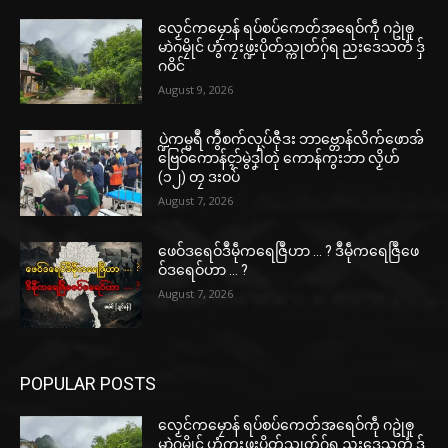
လၟေင်ကမၠောန် ရပ်စပ်ကေတ်အရေဝ်ကဵု ဂဥုဲၜူ
မာဲဂမၠိုင် ဟွံကၠးဖ္ဍးပိုတ်သ္ကုတ်ဂှ်ရ ညးဒေသတံ ဒှ်
ဂဝိင်
August 9, 2026
ပ္ဍဲကမ္မရဳ ကွဳစက်လုပ်ဇီုဒး ဘာဗ္တောန်လိက်ဖောအ်
ဗြေဝ်ကောန်ၚာ်မွဲဒၞါဲတုဲ ကောန်ကွးဘာ လၟိဟ်
(၁၂) တၠ ဒးဝပ်
August 7, 2026
ဖေဝ်ဒရေဝ်ဒဳမဵုကရေဇြဳဟာ … ? ဒဳမဵုကရေဇြဳဖေ
ဝ်ဒရေဝ်ဟာ … ?
August 7, 2026
POPULAR POSTS
လၟေင်ကမၠောန် ရပ်စပ်ကေတ်အရေဝ်ကဵု ဂဥုဲၜူ
မာဲဂမၠိုင် ဟွံကၠးဖ္ဍးပိုတ်သ္ကုတ်ဂှ်ရ ညးဒေသတံ ဒှ်