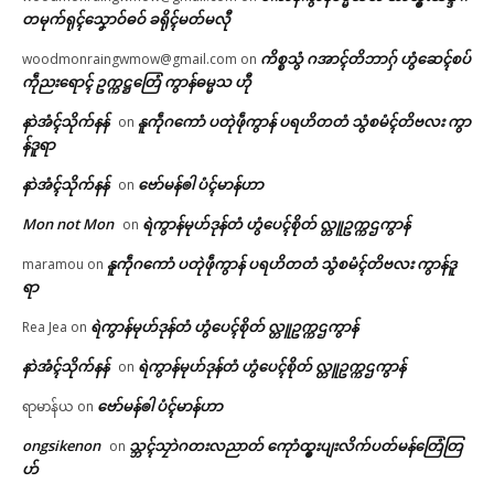
တမုက်ရုၚ်သၞောဝ်ဓဝ် ခရိုၚ်မတ်မလီု
ကိစ္စသွံ ဂအာၚ်တိဘာဂှ် ဟွံဆေၚ်စပ်
woodmonraingwmow@gmail.com
on
ကဵုညးရောၚ် ဥက္ကဋ္ဌတြေံ ကွာန်ဓမ္မသ ဟီု
နာဲအံၚ်သိုက်နန်
နူကဵုဂကောံ ပတုဲဖဵုကွာန် ပရဟိတတံ သွံစမံၚ်တိဗလး ကွာ
on
န်ဒူရာ
နာဲအံၚ်သိုက်နန်
ဗော်မန်ၜါ ပံၚ်မာန်ဟာ
on
Mon not Mon
ရဲကွာန်မုဟ်ဒုန်တံ ဟွံပေၚ်စိုတ် လ္တူဥက္ကဌကွာန်
on
နူကဵုဂကောံ ပတုဲဖဵုကွာန် ပရဟိတတံ သွံစမံၚ်တိဗလး ကွာန်ဒူ
maramou
on
ရာ
ရဲကွာန်မုဟ်ဒုန်တံ ဟွံပေၚ်စိုတ် လ္တူဥက္ကဌကွာန်
Rea Jea
on
နာဲအံၚ်သိုက်နန်
ရဲကွာန်မုဟ်ဒုန်တံ ဟွံပေၚ်စိုတ် လ္တူဥက္ကဌကွာန်
on
ဗော်မန်ၜါ ပံၚ်မာန်ဟာ
ရာမာန်ယ
on
ongsikenon
သ္ဘၚ်သၠာဲဂတးလညာတ် ကေုာံထ္ၜးပျးလိက်ပတ်မန်တြေံတြ
on
ဟ်