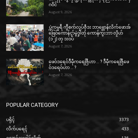
ဂဝိင်
August 9, 2026
ပ္ဍဲကမ္မရဳ ကွဳစက်လုပ်ဇီုဒး ဘာဗ္တောန်လိက်ဖောအ်
ဗြေဝ်ကောန်ၚာ်မွဲဒၞါဲတုဲ ကောန်ကွးဘာ လၟိဟ်
(၁၂) တၠ ဒးဝပ်
August 7, 2026
ဖေဝ်ဒရေဝ်ဒဳမဵုကရေဇြဳဟာ … ? ဒဳမဵုကရေဇြဳဖေ
ဝ်ဒရေဝ်ဟာ … ?
August 7, 2026
POPULAR CATEGORY
ပရိုၚ်
3373
လိက်ပရေၚ်
433
ဂလာန်ညးဒါန်လိက်
136