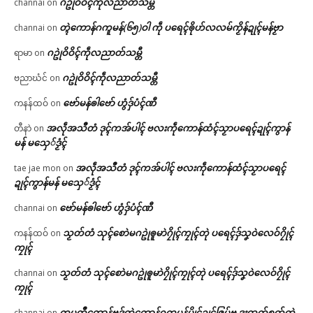
ဂဥုဲဝိဝိၚ်ကဵုလညာတ်သမ္တီ
channai
on
တ္ၚဲကောန်ဂကူမန်(၆၅)ဝါ ကဵု ပရေၚ်ၜိုဟ်လလမ်ကၟိန်ဍုၚ်မန်ဗၟာ
channai
on
ဂဥုဲဝိဝိၚ်ကဵုလညာတ်သမ္တီ
ရာမာ
on
ဂဥုဲဝိဝိၚ်ကဵုလညာတ်သမ္တီ
ဗညာဃံင်
on
ဗော်မန်ၜါဗော် ဟွံဒှ်ပံၚ်ဏီ
ကနန်ထဝ်
on
အလဵုအသဳတံ ဒုၚ်ကအ်ပါၚ် ဗလးကဵုကောန်ထံၚ်သၟာပရေၚ်ဍုၚ်ကွာန်
တီနာဲ
on
မန် မသှေ်ဒၟံၚ်
အလဵုအသဳတံ ဒုၚ်ကအ်ပါၚ် ဗလးကဵုကောန်ထံၚ်သၟာပရေၚ်
tae jae mon
on
ဍုၚ်ကွာန်မန် မသှေ်ဒၟံၚ်
ဗော်မန်ၜါဗော် ဟွံဒှ်ပံၚ်ဏီ
channai
on
သၟတ်တံ သုၚ်စောဲမဂဥုဲၜူမာဲဂၠိုၚ်ကၠုၚ်တုဲ ပရေၚ်ဒှ်သၞဝဲလေဝ်ဂၠိုၚ်
ကနန်ထဝ်
on
ကၠုၚ်
သၟတ်တံ သုၚ်စောဲမဂဥုဲၜူမာဲဂၠိုၚ်ကၠုၚ်တုဲ ပရေၚ်ဒှ်သၞဝဲလေဝ်ဂၠိုၚ်
channai
on
ကၠုၚ်
ကမ္မတဳကၠောန်ဗဒှ်တ္ၚဲကောန်ဂကူမန်ပွိုၚ်ဍုၚ်ဇြပ်ဗု ဒးထ္ပက်စၟတ်တဲ
channai
on