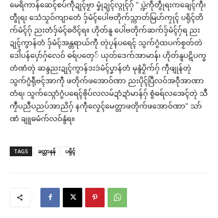
မေရိကာန်ဆေၚ်စပ်ကဵုဍုၚ်ဗၟာ မၞုံဍုၚ်လ္ဂုၚ်ဂှ် “ ပ္ဍဲကဵုတွဵုရးကချေၚ်ကဵု၊
တွဵုရး သေံသၟဝ်ကျာတေံ ဒှ်မံၚ်ပေါဲဗတိုက်သ္ကာတ်မြဟ်ကၠုၚ် ပရိုၚ်တိ
က်မံၚ်ဂှ် ညးတံဒှ်မံၚ်ဓဝိၚ်ရ။ ဟိုတ်နူ ပေါဲဗတိုက်ဆက်ဒှ်မံၚ်ဂှ်ရ ညး
ဍုၚ်ကွာန်တံ ဒှ်မံၚ်အန္တရာယ်ကီု တုဲပၠန်ပရေၚ် သွက်ဂွံထပက်စၟတ်တဲ
ဒေါံပန်ပှော်ဂှ်လေဝ် ဓရ်ပတှေ် ယုတ်ဒေက်အာမာန်၊ ဟိုတ်နူပဋိပက္ခ
တံဏံတုဲ ဆန္ဒညးဍုၚ်ကွာန်ဒးဒဴမံၚ်ပၞာန်တံ မုနွံပၟိက်ဂှ် ကဵုဖျုန်တုဲ
သွက်ဂွံရီုဗၚ်အာကီု ဖတိုက်ဖအောဝ်ဏာ ညးပိုၚ်ပြဳလဝ်အဝဵုအာဏာ
တံရ၊ သွက်သ္ဂောံဂွံပရေၚ်ၜိုပ်လလမ်ဍာံဍာံမာန်ဂှ် စွံဓရ်လအေၚ်တုဲ သဳ
ကၠဳပညဳပညပ်အာညိဂှ် နကဵုလၟေၚ်မေတ္တာဖတိုက်ဖအောဝ်ဏာ” သာ်
ဏံ ချူဓမံက်လဝ်နွံရ။
TAGS
ခတ္တာနန်
ပရိုၚ်