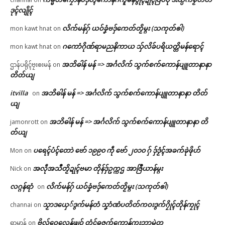
ဒုၚ်လျိုၚ်
လိက်မန်ဂှ် ယဝ်ခၞံဗဒှ်ကေတ်တၟိမ္ဂး (သကုတ်ၜါ)
mon kawt hnat
on
ဂကောံဂိုဏ်ရာမညနိကာယ သှ်လိခ်ပရိယတ္တိမန်ရောၚ်
mon kawt hnat
on
အဘိဓါန် မန် => အၚ်္ဂလိက် သွက်စက်ကောန်ပျူတာနာနာ
ဌာန်ပရိုၚ်ဗၠးၜးမန်
on
တိတ်ယျ
itvilla
အဘိဓါန် မန် => အၚ်္ဂလိက် သွက်စက်ကောန်ပျူတာနာနာ တိတ်
on
ယျ
အဘိဓါန် မန် => အၚ်္ဂလိက် သွက်စက်ကောန်ပျူတာနာနာ တိ
jamonrott
on
တ်ယျ
ပရေၚ်ပံၚ်တောဲ ဗော် ၁၉၉၀ ကဵု ဗော် ၂၀၁၀ ဂှ် ဒှ်ဒၟံၚ်အခက်ခုဲဖိုဟ်
Mon
on
အလဵုအသဳတၟိဍုၚ်ဗမာ တိုန်ဒှ်ဥက္ကဌ အာဇြဳယာန်မ္ဂး
Nick
on
လဂ္ဂန်ရာံ
လိက်မန်ဂှ် ယဝ်ခၞံဗဒှ်ကေတ်တၟိမ္ဂး (သကုတ်ၜါ)
on
သၟာဒယှေ်ဒွက်မန်တံ သၞာံဏံပတိတ်ကဝးဒွက်ဂၠိုၚ်တိုန်ကၠုၚ်
channai
on
ဗိုလ်ဝေလေန်ဖျဝ် တံၚ်ဓဇက်ကောန်ကွးဘာမွဲတၠ
ရာမာန်
on