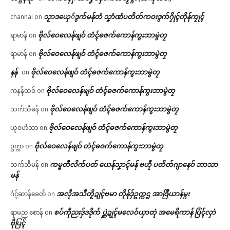
သၟာဒယှေ်ဒွက်မန်တံ သၞာံဏံပတိတ်ကဝးဒွက်ဂၠိုၚ်တိုန်ကၠုၚ်
channai
on
ဗိုလ်ဝေလေန်ဖျဝ် တံၚ်ဓဇက်ကောန်ကွးဘာမွဲတၠ
ရာမာန်
on
ဗိုလ်ဝေလေန်ဖျဝ် တံၚ်ဓဇက်ကောန်ကွးဘာမွဲတၠ
ရာမာန်
on
နန်
ဗိုလ်ဝေလေန်ဖျဝ် တံၚ်ဓဇက်ကောန်ကွးဘာမွဲတၠ
on
ဗိုလ်ဝေလေန်ဖျဝ် တံၚ်ဓဇက်ကောန်ကွးဘာမွဲတၠ
ကနန်ထဝ်
on
ဗိုလ်ဝေလေန်ဖျဝ် တံၚ်ဓဇက်ကောန်ကွးဘာမွဲတၠ
သက်သီမန်
on
ဗိုလ်ဝေလေန်ဖျဝ် တံၚ်ဓဇက်ကောန်ကွးဘာမွဲတၠ
ယုဝဟံသာ
on
ဗိုလ်ဝေလေန်ဖျဝ် တံၚ်ဓဇက်ကောန်ကွးဘာမွဲတၠ
ဥက္ကာ
on
ကမ္မတဳလိက်ပတ် ယေန်သၞာၚ်မန် ဗဟဵု ပတိတ်ဂျာနေဝ် ဘာသာ
သက်သီမန်
on
မန်
အလဵုအသဳတၟိဍုၚ်ဗမာ တိုန်ဒှ်ဥက္ကဌ အာဇြဳယာန်မ္ဂး
ဂံၚ်ဆာန်ခေတ်
on
စပ်ကဵုညးဒှ်ဒဒိုက် ပ္ဋဲဍုၚ်မလေဝ်ယှာတုဲ အမေရိကာန် ပြံၚ်လှာဲ
ရာမည စောန်
on
ဗီုပြၚ်