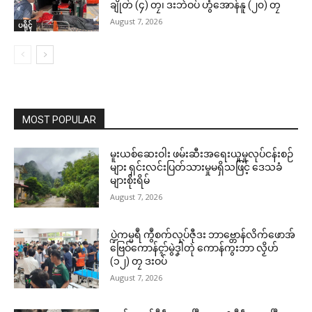
ချိုတ် (၄) တၠ၊ ဒးဘဲဝပ် ဟွံအောန်နူ (၂၀) တၠ
August 7, 2026
ပရိုၚ်
MOST POPULAR
မူးယစ်ဆေးဝါး ဖမ်းဆီးအရေးယူမှုလုပ်ငန်းစဉ်
များ ရှင်းလင်းပြတ်သားမှုမရှိသဖြင့် ဒေသခံ
များစိုးရိမ်
August 7, 2026
ပ္ဍဲကမ္မရဳ ကွဳစက်လုပ်ဇီုဒး ဘာဗ္တောန်လိက်ဖောအ်
ဗြေဝ်ကောန်ၚာ်မွဲဒၞါဲတုဲ ကောန်ကွးဘာ လၟိဟ်
(၁၂) တၠ ဒးဝပ်
August 7, 2026