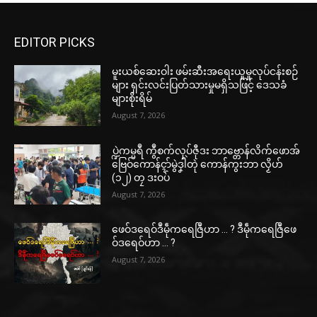
EDITOR PICKS
မူးယစ်ဆေးဝါး ဖမ်းဆီးအရေးယူမှုလုပ်ငန်းစဉ်
များ ရှင်းလင်းပြတ်သားမှုမရှိသဖြင့် ဒေသခံ
များစိုးရိမ်
August 7, 2026
ပ္ဍဲကမ္မရဳ ကွဳစက်လုပ်ဇီုဒး ဘာဗ္တောန်လိက်ဖောအ်
ဗြေဝ်ကောန်ၚာ်မွဲဒၞါဲတုဲ ကောန်ကွးဘာ လၟိဟ်
(၁၂) တၠ ဒးဝပ်
August 7, 2026
ဖေဝ်ဒရေဝ်ဒဳမဵုကရေဇြဳဟာ … ? ဒဳမဵုကရေဇြဳဖေ
ဝ်ဒရေဝ်ဟာ … ?
August 7, 2026