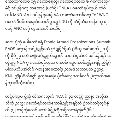
ကော်ဘိက်လဝ် ၁၅ ဂကောံဓရ်တုဲ၊ ဂကောံရပ်လွဟ် ၆ ဂကောံသှေ်
မံၚ် ဒပ်ပၞန်ဂကူ တအောၚ် (ပလံၚ်) TNLA ၊ ဂကောံရပ်လွဟ် ကိုဝ်
ကန် MND-AA ၊ ဒပ်ပၞန်ရခေၚ် AA ၊ ဂကောံကောန်ဂကူ “ဝ” WNO ၊
ဂကောံဒဳမဝ်ကရေက်တေတ်ဠာဟူ LDU ကဵု ကံၚ်သဳကောန်ဂကူ ရ
ခေၚ် ANC တံဂှ် ဟွံကော်ဘိက်ဏီရ။
ဆဂး ပ္ဍဲကဵု ပေါဲကောံဓရီု Ethnic Armed Organizations Summit
EAOS ကၠောန်လဝ်ပ္ဍဲဍုၚ်သေံ ဒၞာဲဍုၚ်ဇံၚ်မာဲ ပ္ဍဲဂိတု အဝ်ဂေတ် ၂၁ စဵု
ကဵု စိုပ်၂၄ တေံ ဖျေံလဝ်သ္ကုတ်သွာတ် ထပက်စၟတ်တဲ ဒေါံပန်ပှော် အ
လုံဍုၚ် NCA ဂှ် ဂကောံရပ်လွဟ် ကောန်ဂကူကောန်ဍုၚ်အရၚ် ညံၚ်ဂွံ
ပါလုပ်သီုဖအိုတ်ဂှ် ဂစာန်အာဏောၚ်၊ ညးမဒှ်သဘာပတိ ဥက္ကဌ
KNU သ္ကိုပ်ဗိုလ်ဇၞော် မူတူးစေးဖိုး ဗှ်ထ်ၜးသ္ပဒတန်လဝ် ပ္ဍဲကၟာတ်အခ
န်ကၞာသဳကၠဳဳလဝ်ရ။
တၚ်ပါလုပ် ပ္ဍဲကဵု လိက်ကသုက် NCA ဂှ် ၃၃ တၚ်ဂှ် ညးစၞး အလဵုအ
သဳကဵု ညးစၞး ဂကောံရပ်လွဟ်ကောန်ဍုၚ်အရၚ်တံ ဂွံလဝ်တၚ်တုပ်စို
တ် ၃၂ တၚ်ကီုလေဝ် သှေ်မံၚ်ပ္ဍဲကဵုတၚ်လကရဴအိုတ်ပိုဒ် “
သဘောတူစာချုပ်လက်မှတ်ရေးထိုးခြၚ်း” သွက်ဂွံထပက်စၟတ်တဲ စၞး