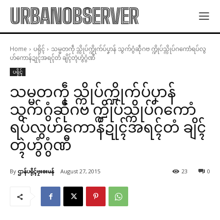
URBANOBSERVER
Home
ပရိုၚ်
သမ္မတကဵု သ္ကိုပ်က္ဍိုက်ပ်ပၞာန် သွက်ဂွံဆဵုဂဗ က္ဍိုပ်သ္ကိုပ်ဂကောံရပ်လွ
ဟ်ကောန်ဍုၚ်အရၚ်တံ ချိၚ်တ္ၚဲဟွံဂွံဏီ
ပရိုၚ်
သမ္မတကဵု သ္ကိုပ်က္ဍိုက်ပ်ပၞာန်
သွက်ဂွံဆဵုဂဗ က္ဍိုပ်သ္ကိုပ်ဂကောံ
ရပ်လွဟ်ကောန်ဍုၚ်အရၚ်တံ ချိၚ်
တ္ၚဲဟွံဂွံဏီ
By
ဌာန်ပရိုၚ်ဗၠးၜးမန်
August 27, 2015
23
0