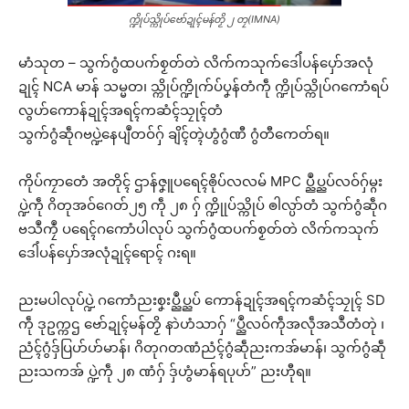
က္ဍိုပ်သ္ကိုပ်ဗော်ဍုၚ်မန်တၟိ ၂ တၠ(IMNA)
မာံသုတ – သွက်ဂွံထပက်စၟတ်တဲ လိက်ကသုက်ဒေါံပန်ပှော်အလုံ
ဍုၚ် NCA မာန် သမ္မတ၊ သ္ကိုပ်က္ဍိုက်ပ်ပၞန်တံကဵု က္ဍိုပ်သ္ကိုပ်ဂကောံရပ်
လွဟ်ကောန်ဍုၚ်အရၚ်ကဆံၚ်သၠုၚ်တံ
သွက်ဂွံဆဵုဂဗပ္ဍဲနေပျဳတဝ်ဂှ် ချိၚ်တ္ၚဲဟွံဂွံဏီ ဂွံတီကေတ်ရ။
ကိုပ်ကၠာတေံ အတိုၚ် ဌာန်ဇၞူပရေၚ်ၜိုပ်လလမ် MPC ပ္ညဳပ္ညပ်လဝ်ဂှ်မ္ဂး
ပ္ဍဲကဵု ဂိတုအဝ်ဂေတ်၂၅ ကဵု ၂၈ ဂှ် က္ဍိုုပ်သ္ကိုပ် ၜါလ္ပာ်တံ သွက်ဂွံဆဵုဂ
ဗသဳကၠဳ ပရေၚ်ဂကောံပါလုပ် သွက်ဂွံထပက်စၟတ်တဲ လိက်ကသုက်
ဒေါံပန်ပှော်အလုံဍုၚ်ရောၚ် ဂးရ။
ညးမပါလုပ်ပ္ဍဲ ဂကောံညးစၞးပ္ညဳပ္ညပ် ကောန်ဍုၚ်အရၚ်ကဆံၚ်သၠုၚ် SD
ကဵု ဒုဥက္ကဌ ဗော်ဍုၚ်မန်တၟိ နာဲဟံသာဂှ် “ပ္ညဳလဝ်ကဵုအလဵုအသဳတံတုဲ ၊
ညံၚ်ဂွံဒှ်ပြဟ်ဟ်မာန်၊ ဂိတုဂတဏံညံၚ်ဂွံဆဵုညးကအ်မာန်၊ သွက်ဂွံဆဵု
ညးသကအ် ပ္ဍဲကဵု ၂၈ ဏံဂှ် ဒှ်ဟွံမာန်ရပုဟ်” ညးဟီုရ။