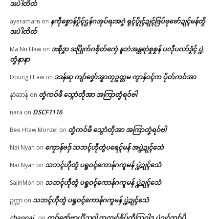
ဒးပဲါတိတ်
In "ဂလာန်ညးဒါန်လိက်"
နကဵုစၞောန်ပၟိၚ်ဌန်ဂအုပ်ရးအဂၞဲ ရုၚ်ပွိုၚ်ဍုၚ်ဇြပ်ဗုဗော်ဍုၚ်မန်တၟိ
ayeramarn
on
ဒးပဲါတိတ်
ဒးစဵုဒၞာ ဒးပြိုက်ဂစိုတ်ကၠေံ နူဘဲအန္တရာဲစၟစၟန် ပလီုပလာ်ဒၟံၚ် ပ္ဍဲ
Ma Nu Haw
on
တၞံနာနာ
ဒဒန်ဆု ကျာ်ဇၞော်အ္စာတၠဥတ္တမ ကွာန်ဝၚ်က ပိုတ်ကဝ်အာ
Doung Htaw
on
တၞံကဝ်ဖီ သ္ဂောံတဵုအာ အကြာတၞံရဝ်ဗါ
နာဲဆာန်
on
DSCF1116
nara
on
တၞံကဝ်ဖီ သ္ဂောံတဵုအာ အကြာတၞံရဝ်ဗါ
Bee Htaw Monzel
on
ကၠောန်ဗဒှ် သဘၚ်ဟီုတွံပရေၚ်မန် အပ္ဍဲဍုၚ်သေံ
Nai Nyan
on
သဘၚ်ဟီုတွံ ပရူဝၚ်ကောန်ဂကူမန် ပ္ဍဲဍုၚ်သေံ
Nai Nyan
on
သဘၚ်ဟီုတွံ ပရူဝၚ်ကောန်ဂကူမန် ပ္ဍဲဍုၚ်သေံ
SajinMon
on
သဘၚ်ဟီုတွံ ပရူဝၚ်ကောန်ဂကူမန် ပ္ဍဲဍုၚ်သေံ
ဥက္ကာ
on
channai
ကျာ်ဇၞော်ဗၟာယှိုဲညဝါ က္ညကၠုၚ်စိုပ်ကဵုသြဝါဒ ပ္ဍဲဍုၚ်ကျာ်ပိ
on