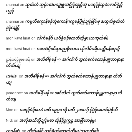
သၟတ်တံ သုၚ်စောဲမဂဥုဲၜူမာဲဂၠိုၚ်ကၠုၚ်တုဲ ပရေၚ်ဒှ်သၞဝဲလေဝ်ဂၠိုၚ်
channai
on
ကၠုၚ်
ကမ္မတဳကၠောန်ဗဒှ်တ္ၚဲကောန်ဂကူမန်ပွိုၚ်ဍုၚ်ဇြပ်ဗု ဒးထ္ပက်စၟတ်တဲ
channai
on
ဒုၚ်လျိုၚ်
လိက်မန်ဂှ် ယဝ်ခၞံဗဒှ်ကေတ်တၟိမ္ဂး (သကုတ်ၜါ)
mon kawt hnat
on
ဂကောံဂိုဏ်ရာမညနိကာယ သှ်လိခ်ပရိယတ္တိမန်ရောၚ်
mon kawt hnat
on
အဘိဓါန် မန် => အၚ်္ဂလိက် သွက်စက်ကောန်ပျူတာနာနာ
ဌာန်ပရိုၚ်ဗၠးၜးမန်
on
တိတ်ယျ
itvilla
အဘိဓါန် မန် => အၚ်္ဂလိက် သွက်စက်ကောန်ပျူတာနာနာ တိတ်
on
ယျ
အဘိဓါန် မန် => အၚ်္ဂလိက် သွက်စက်ကောန်ပျူတာနာနာ တိ
jamonrott
on
တ်ယျ
ပရေၚ်ပံၚ်တောဲ ဗော် ၁၉၉၀ ကဵု ဗော် ၂၀၁၀ ဂှ် ဒှ်ဒၟံၚ်အခက်ခုဲဖိုဟ်
Mon
on
အလဵုအသဳတၟိဍုၚ်ဗမာ တိုန်ဒှ်ဥက္ကဌ အာဇြဳယာန်မ္ဂး
Nick
on
လဂ္ဂန်ရာံ
လိက်မန်ဂှ် ယဝ်ခၞံဗဒှ်ကေတ်တၟိမ္ဂး (သကုတ်ၜါ)
on