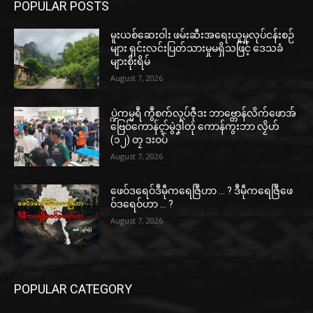
POPULAR POSTS
မူးယစ်ဆေးဝါး ဖမ်းဆီးအရေးယူမှုလုပ်ငန်းစဉ်
များ ရှင်းလင်းပြတ်သားမှုမရှိသဖြင့် ဒေသခံ
များစိုးရိမ်
August 7, 2026
ပ္ဍဲကမ္မရဳ ကွဳစက်လုပ်ဇီုဒး ဘာဗ္တောန်လိက်ဖောအ်
ဗြေဝ်ကောန်ၚာ်မွဲဒၞါဲတုဲ ကောန်ကွးဘာ လၟိဟ်
(၁၂) တၠ ဒးဝပ်
August 7, 2026
ဖေဝ်ဒရေဝ်ဒဳမဵုကရေဇြဳဟာ … ? ဒဳမဵုကရေဇြဳဖေ
ဝ်ဒရေဝ်ဟာ … ?
August 7, 2026
POPULAR CATEGORY