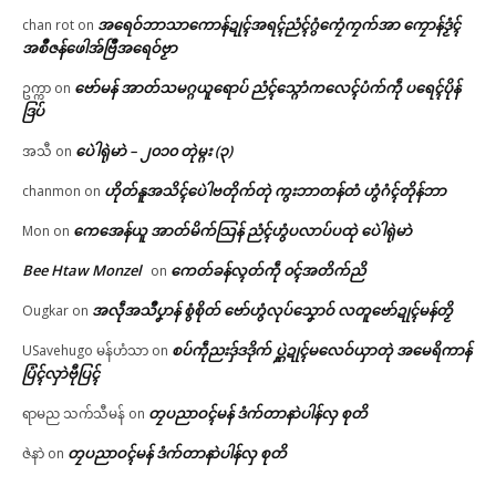
အရေဝ်ဘာသာကောန်ဍုၚ်အရၚ်ညံၚ်ဂွံကၠေံကၠက်အာ ကၠောန်ဒၟံၚ်
chan rot
on
အစဳဇန်ဖေါအ်ဗြဳအရေဝ်ဗၟာ
ဗော်မန် အာတ်သမဂ္ဂယူရောပ် ညံၚ်သ္ဂောံကလေၚ်ပံက်ကဵု ပရေၚ်ပိုန်
ဥက္ကာ
on
ဒြပ်
ပေဲါရုဲမာဲ – ၂၀၁၀ တုဲမ္ဂး (၃)
အသီ
on
ဟိုတ်နူအသိၚ်ပေဲါဗတိုက်တုဲ ကွးဘာတန်တံ ဟွံဂံၚ်တိုန်ဘာ
chanmon
on
ကေအေန်ယူ အာတ်မိက်သြန် ညံၚ်ဟွံပလာပ်ပထုဲ ပေဲါရုဲမာဲ
Mon
on
Bee Htaw Monzel
ကေတ်ခန်လ္ၚတ်ကဵု ၀ၚ်အတိက်ညိ
on
အလဵုအသဳပၞာန် စွံစိုတ် ဗော်ဟွံလုပ်သၞောဝ် လတူဗော်ဍုၚ်မန်တၟိ
Ougkar
on
စပ်ကဵုညးဒှ်ဒဒိုက် ပ္ဋဲဍုၚ်မလေဝ်ယှာတုဲ အမေရိကာန်
USavehugo မန်ဟံသာ
on
ပြံၚ်လှာဲဗီုပြၚ်
တၠပညာဝၚ်မန် ဒံက်တာနာဲပါန်လှ စုတိ
ရာမည သက်သီမန်
on
တၠပညာဝၚ်မန် ဒံက်တာနာဲပါန်လှ စုတိ
ဇဲနာဲ
on