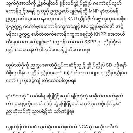
သွက်ဂွံအာသဳကၠဳ ပ္ဍဲနဝ်ပျဳတဝ် ရုဲစှ်လဝ်က္ဍိုပ်သ္ကိုပ် ဂကောံရပ်လွဟ်
ကောန်ဍုၚ်အရၚ် ၅ တၠဂှ် ဥက္ကဌဗော် ဍုၚ်မန်တၟိ MNP နာဲထဝ်မန်၊
ဥက္ကဌ ဗော်သွးကောန်ဂကူကရေၚ် KNU သ္ကိုပ်ဗိုလ်ဇၞော် မူတူးစေးဖိုး၊
ဒု-ဥက္ကဌ ဂကောံဗၠးၜးကောန်ဂကူကချေၚ် KIO သ္ကိုပ်ဗိုလ်ဇၞော် အၚ်
ဗန်လ၊ ဥက္ကဌ ဗော်တဴတက်ကောန်ဂကူကရေၚ်ဍာဲ KNPP အေဘယ်
တွိ၊ နာယက ဗော်ဍုၚ်သေံ (သျှာန်) တဴတက် SSPP ဒု- သ္ကိုပ်ဗိုလ်
ဇၞော် သေထေန်တံ ပါလုပ်ဏောၚ်ဂွံတီကေတ်ရ။
တုပ်သာ်ဂှ်ကီု ညးစၞးဂကောံပ္ညဳပ္ညပ်ကဆံၚ်သၠုၚ် က္ဍိုပ်သ္ကိုပ် SD ပဒိုနော်
စီဖိုးရာစိန်၊ ဒု-က္ဍိုပ်သ္ကိုပ်ဂကောံ (၁) ဒံက်တာ လဂျာ၊ ဒု-က္ဍိုပ်သ္ကိုပ်ဂ
ကောံ (၂) ပူးဇၚ်ကျုံးတံလေဝ်ပါလုပ်ရ။
နာဲဟံသာဂှ် “ ယဝ်ခါရ ပြေပြံၚ်တှေ် ချိၚ်တ္ၚဲတုဲ ဆၜိုတ်ထပက်စၟတ်
တဲ ၊ ပရေၚ်ကဵုကေတ်ဏံဂှ် ဟွံပြေပြံၚ်ပုဟ်တှေ် ဒှ်အာဗီုတြေံပၠန်၊”
ညးဟီုလဝ်ကဵု သၟာပရိုၚ်တံ သာ်ဏံနွံရ။
လၟုဟ်ပြဟ်ဟ်ဏံ သွက်ဂွံထပက်စၟတ်တဲ NCA ဂှ် အလဵုအသဳတံ