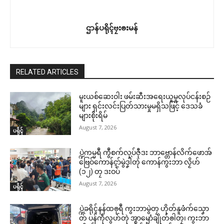
ဌာန်ပရိုၚ်ဗၠးၜးမန်
RELATED ARTICLES
မူးယစ်ဆေးဝါး ဖမ်းဆီးအရေးယူမှုလုပ်ငန်းစဉ်
များ ရှင်းလင်းပြတ်သားမှုမရှိသဖြင့် ဒေသခံ
များစိုးရိမ်
August 7, 2026
ပရိုၚ်
ပ္ဍဲကမ္မရဳ ကွဳစက်လုပ်ဇီုဒး ဘာဗ္တောန်လိက်ဖောအ်
ဗြေဝ်ကောန်ၚာ်မွဲဒၞါဲတုဲ ကောန်ကွးဘာ လၟိဟ်
(၁၂) တၠ ဒးဝပ်
August 7, 2026
ပရိုၚ်
ပ္ဍဲခရိုၚ်နန်ထၜုရဳ ကွးဘာမွဲတၠ ဟိုတ်နူဖံက်သၞော
တ် ပန်ကဵုလွဟ်တုဲ အ္စာၝောံချိုတ်ၜါတၠ၊ ကွးဘာ