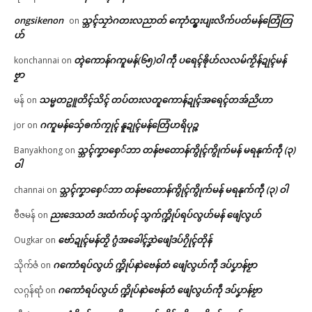
ongsikenon
သ္ဘၚ်သၠာဲဂတးလညာတ် ကေုာံထ္ၜးပျးလိက်ပတ်မန်တြေံတြ
on
ဟ်
တ္ၚဲကောန်ဂကူမန်(၆၅)ဝါ ကဵု ပရေၚ်ၜိုဟ်လလမ်ကၟိန်ဍုၚ်မန်
konchannai
on
ဗၟာ
သမ္မတဥူတိၚ်သိၚ် တပ်တးလတူကောန်ဍုၚ်အရေၚ်တအ်ညိဟာ
မန်
on
ဂကူမန်​သှ်ေၜက်ကၠုၚ် နူဍုၚ်မန်တြေံဟရိပုဉ္ဇ
jor
on
သ္ဘၚ်ကၞာစှေ်ဘာ တန်ဗတောန်ကွိုၚ်ကွိုက်မန် မရနုက်ကဵု (၃)
Banyakhong
on
ဝါ
သ္ဘၚ်ကၞာစှေ်ဘာ တန်ဗတောန်ကွိုၚ်ကွိုက်မန် မရနုက်ကဵု (၃) ဝါ
channai
on
ညးဒေသတံ ဒးထံက်ပၚ် သွက်က္ဍိုပ်ရပ်လွဟ်မန် ဖျေံလွဟ်
ဗီဇမန်
on
ဗော်ဍုၚ်မန်တၟိ ဂွံအခေါၚ်ဒၞာဲဖျေံဒပ်ဂၠိုၚ်တိုန်
Ougkar
on
ဂကောံရပ်လွဟ် က္ဍိုပ်နာဲဗေန်တံ ဖျေံလွဟ်ကဵု ဒပ်ပၞာန်ဗၟာ
သိုက်ဇံ
on
ဂကောံရပ်လွဟ် က္ဍိုပ်နာဲဗေန်တံ ဖျေံလွဟ်ကဵု ဒပ်ပၞာန်ဗၟာ
လဂ္ဂန်ရာံ
on