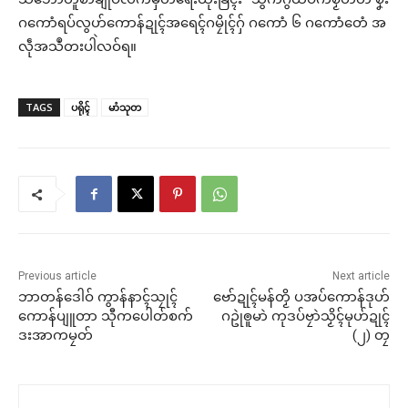
ဂကောံရပ်လွဟ်ကောန်ဍုၚ်အရေၚ်ဂမၠိုၚ်ဂှ် ဂကောံ ၆ ဂကောံတေံ အ
လဵုအသဳတးပါဲလဝ်ရ။
TAGS
ပရိုၚ်
မာံသုတ
Previous article
Next article
ဘာတန်ဒေါဝ် ကွာန်နာၚ်သၠုၚ်
ဗော်ဍုၚ်မန်တၟိ ပအပ်ကောန်ဒုဟ်
ကောန်ပျူတာ သီုကပေါတ်စက်
ဂဥုဲၜူမာဲ ကုဒပ်ဗၠာဲသၟိၚ်မုဟ်ဍုၚ်
ဒးအာကမၠတ်
(၂) တၠ