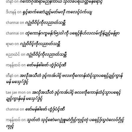
ဂကောံဂိုဏ်ရာမညနိကာယ သှ်လိခ်ပရိယတ္တိမန်ရောၚ်
တီနာဲ
on
ရုၚ်ဆက်ဆောံဍုၚ်မတ်မလီု ကလေၚ်ပံက်ယျ
ဒိဟနန်
on
ဂဥုဲဝိဝိၚ်ကဵုလညာတ်သမ္တီ
channai
on
တ္ၚဲကောန်ဂကူမန်(၆၅)ဝါ ကဵု ပရေၚ်ၜိုဟ်လလမ်ကၟိန်ဍုၚ်မန်ဗၟာ
channai
on
ဂဥုဲဝိဝိၚ်ကဵုလညာတ်သမ္တီ
ရာမာ
on
ဂဥုဲဝိဝိၚ်ကဵုလညာတ်သမ္တီ
ဗညာဃံင်
on
ဗော်မန်ၜါဗော် ဟွံဒှ်ပံၚ်ဏီ
ကနန်ထဝ်
on
အလဵုအသဳတံ ဒုၚ်ကအ်ပါၚ် ဗလးကဵုကောန်ထံၚ်သၟာပရေၚ်ဍုၚ်ကွာန်
တီနာဲ
on
မန် မသှေ်ဒၟံၚ်
အလဵုအသဳတံ ဒုၚ်ကအ်ပါၚ် ဗလးကဵုကောန်ထံၚ်သၟာပရေၚ်
tae jae mon
on
ဍုၚ်ကွာန်မန် မသှေ်ဒၟံၚ်
ဗော်မန်ၜါဗော် ဟွံဒှ်ပံၚ်ဏီ
channai
on
သၟတ်တံ သုၚ်စောဲမဂဥုဲၜူမာဲဂၠိုၚ်ကၠုၚ်တုဲ ပရေၚ်ဒှ်သၞဝဲလေဝ်ဂၠိုၚ်
ကနန်ထဝ်
on
ကၠုၚ်