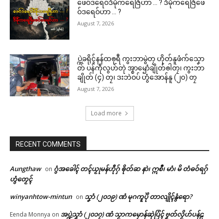
ဖေဝ်ဒရေဝ်ဒဳမဵုကရေဇြဳဟာ … ? ဒဳမဵုကရေဇြဳဖေ
ဝ်ဒရေဝ်ဟာ … ?
August 7, 2026
ပ္ဍဲခရိုၚ်နန်ထၜုရဳ ကွးဘာမွဲတၠ ဟိုတ်နူဖံက်သၞော
တ် ပန်ကဵုလွဟ်တုဲ အ္စာၝောံချိုတ်ၜါတၠ၊ ကွးဘာ
ချိုတ် (၄) တၠ၊ ဒးဘဲဝပ် ဟွံအောန်နူ (၂၀) တၠ
August 7, 2026
Load more
RECENT COMMENTS
Aungthaw
ဂွံအခေါၚ် တၚ်ယၟုမန်ဟီုဂှ် ၜိုတ်ဆ နာဲ၊ ဣစဳ၊ မာံ၊ မိ တံဓဝ်ရဂှ်
on
ဟွံတၟေၚ်
winyanhtow-mintun
သၞာံ (၂၀၁၉) ဏံ မုဂကူပိုဲ တာလျိုၚ်နွံရော?
on
အပ္ဍဲသၞာံ (၂၀၁၇) ဏံ သၟာကမၠောန်ဆုဲပြံၚ် ဗၞတ်လၟိဟ်ပန်ဠ
Eenda Monnya
on
Related