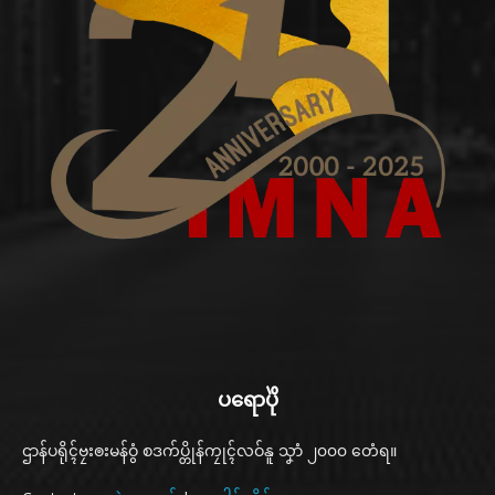
ပရောပိုဲ
ဌာန်ပရိုၚ်ဗၠးၜးမန်ဝွံ စဒက်ပ္တိုန်ကၠုၚ်လဝ်နူ သၞာံ ၂၀၀၀ တေံရ။