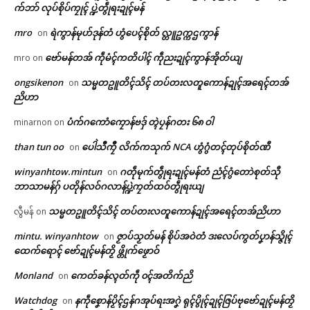
က်ဘာ် လုပ်စိုပ်ကၠုၚ် ပ္ဍဲတွဵုရးဍုၚ်မန်
ဌာန်ပရိုၚ်ဗၠးၜးမန်
mro
ရဲကွာန်မုဟ်ဒုန်တံ ဟွံပေၚ်စိုတ် လ္တူဥက္ကဌကွာန်
on
ဗော်မန်တအ် ကဵုမံၚ်ကတိပါၚ် ကဵုညးဍုၚ်ကွာန်အိုတ်ယျ
mro
on
ရုဲစှ်
ongsikenon
သမ္မတဥူတိၚ်သိၚ် တပ်တးလတူကောန်ဍုၚ်အရေၚ်တအ်
on
ဂကောံရီုဗၚ်မၞိဟ်ဒေသမန်တံ
ပေဲါရုဲစှ်သ္ကိုပ်အုပ်ဓုပ်ကွာန်/အရာပ်
ညိဟာ
ပရိုၚ်လက္ကရဴအိုတ်
အောန်အိုတ် ဒးစွံတမ်ရိုဟ်သြန်
ဂှ် ညးဒေသတံ စိုတ်လုပ်စအောန်
ပံက်ဂကောံကၠောန်ဗဒှ် တ္ၚဲပၠန်ဂတး ၆၈ ဝါ
minarnon
on
(၅၀၀) ကိုဋ်ဂးတုဲ ဂကောံလ္ၚဵု ဒေံါ
May 11, 2026
ဇူယာယဳ
In "ပရိုၚ်"
🏛 လညာတ်ပါ်ပဲါ
than tun oo
ပေါဲသဳကၠဳ လိက်ကသုက် NCA ဟွံဂွံတၚ်တုပ်စိုတ်ဏီ
on
March 10, 2026
In "ပရိုၚ်"
winyanhtow.mintun
ဂတဵုမုက်တွဵုရးဍုၚ်မန်တံ ညံၚ်ဂွံတောဲစုတ်သီု
on
ညးဒါန်လိက်
ဘာသာမန်ဂှ် ပတိုန်လဝ်ဂလာန်ပ္ဍဲကၠတ်ထဝ်တွဵုရးယျ
ဗွဳဒဳယဵု
သမ္မတဥူတိၚ်သိၚ် တပ်တးလတူကောန်ဍုၚ်အရေၚ်တအ်ညိဟာ
လွီမန်
on
mintu. winyanhtow
ဇၟာပ်သၟတ်မန် စိုပ်အဝဲတံ ဒးလေပ်ကွတ်ပၞာန်သ္ဇိုၚ်
on
ကေတ်အဆက်
ထေက်ရောၚ် ဗော်ဍုၚ်မန်တၟိ ဖ္တိုက်ဖၟောဝ်
ပေါဲရုဲမာဲတုဲ အကာဲအရာပရေၚ်
Monland
ကေတ်ခန်လ္ၚတ်ကဵု ၀ၚ်အတိက်ညိ
on
ဍုၚ်ကွာန် ပ္ဍဲတွဵုရးဍုၚ်မန် -ပရေၚ်
အုပ်ဓုပ်ပၞာန်ဗီုပြၚ်တၟိ
Watchdog
နကဵုစၞောန်ပၟိၚ်ဌန်ဂအုပ်ရးအဂၞဲ ရုၚ်ပွိုၚ်ဍုၚ်ဇြပ်ဗုဗော်ဍုၚ်မန်တၟိ
on
© ဌာန်ပရိုၚ်ဗၠးၜးမန်
February 24, 2026