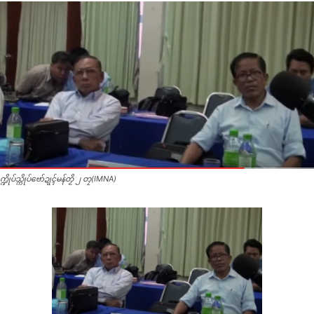
က္ဍိုပ်သ္ကိုပ်ဗော်ဍုၚ်မန်တၟိ ၂ တၠ(IMNA)