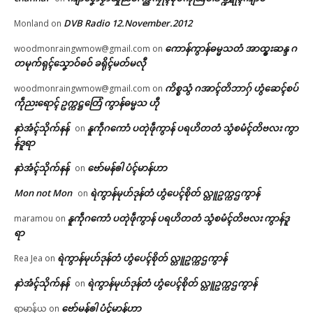
DVB Radio 12.November.2012
Monland
on
ကောန်ကွာန်ဓမ္မသတံ အာထ္ၜးဆန္ဒ ဂ
woodmonraingwmow@gmail.com
on
တမုက်ရုၚ်သၞောဝ်ဓဝ် ခရိုၚ်မတ်မလီု
ကိစ္စသွံ ဂအာၚ်တိဘာဂှ် ဟွံဆေၚ်စပ်
woodmonraingwmow@gmail.com
on
ကဵုညးရောၚ် ဥက္ကဋ္ဌတြေံ ကွာန်ဓမ္မသ ဟီု
နာဲအံၚ်သိုက်နန်
နူကဵုဂကောံ ပတုဲဖဵုကွာန် ပရဟိတတံ သွံစမံၚ်တိဗလး ကွာ
on
န်ဒူရာ
နာဲအံၚ်သိုက်နန်
ဗော်မန်ၜါ ပံၚ်မာန်ဟာ
on
Mon not Mon
ရဲကွာန်မုဟ်ဒုန်တံ ဟွံပေၚ်စိုတ် လ္တူဥက္ကဌကွာန်
on
နူကဵုဂကောံ ပတုဲဖဵုကွာန် ပရဟိတတံ သွံစမံၚ်တိဗလး ကွာန်ဒူ
maramou
on
ရာ
ရဲကွာန်မုဟ်ဒုန်တံ ဟွံပေၚ်စိုတ် လ္တူဥက္ကဌကွာန်
Rea Jea
on
နာဲအံၚ်သိုက်နန်
ရဲကွာန်မုဟ်ဒုန်တံ ဟွံပေၚ်စိုတ် လ္တူဥက္ကဌကွာန်
on
ဗော်မန်ၜါ ပံၚ်မာန်ဟာ
ရာမာန်ယ
on