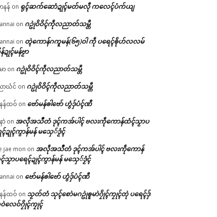
ရုၚ်ဆက်ဆောံဍုၚ်မတ်မလီု ကလေၚ်ပံက်ယျ
ဟနန်
on
ဂဥုဲဝိဝိၚ်ကဵုလညာတ်သမ္တီ
annai
on
တ္ၚဲကောန်ဂကူမန်(၆၅)ဝါ ကဵု ပရေၚ်ၜိုဟ်လလမ်
annai
on
ိန်ဍုၚ်မန်ဗၟာ
ဂဥုဲဝိဝိၚ်ကဵုလညာတ်သမ္တီ
မာ
on
ဂဥုဲဝိဝိၚ်ကဵုလညာတ်သမ္တီ
ာဃံင်
on
ဗော်မန်ၜါဗော် ဟွံဒှ်ပံၚ်ဏီ
န်ထဝ်
on
အလဵုအသဳတံ ဒုၚ်ကအ်ပါၚ် ဗလးကဵုကောန်ထံၚ်သၟာပ
နာဲ
on
ၚ်ဍုၚ်ကွာန်မန် မသှေ်ဒၟံၚ်
အလဵုအသဳတံ ဒုၚ်ကအ်ပါၚ် ဗလးကဵုကောန်
e jae mon
on
ၚ်သၟာပရေၚ်ဍုၚ်ကွာန်မန် မသှေ်ဒၟံၚ်
ဗော်မန်ၜါဗော် ဟွံဒှ်ပံၚ်ဏီ
annai
on
သၟတ်တံ သုၚ်စောဲမဂဥုဲၜူမာဲဂၠိုၚ်ကၠုၚ်တုဲ ပရေၚ်ဒှ်
န်ထဝ်
on
ဝဲလေဝ်ဂၠိုၚ်ကၠုၚ်