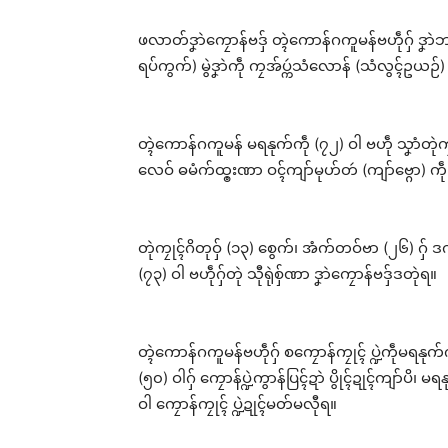
ဖလာတ်ဒၞာဲကၠောန်ဗဒှ် တ္ၚဲကောန်ဂကူမန်ဗဟဵုဂှ် ဒၞာ
ရပ်ကွက်) မွဲဒၞာဲကဵု ကၠအ်ပ္ကဴသံလောန် (သံလွၚ်ဥယဉ်) 
ဗၞတ်
ပၟိက်
တ္ၚဲကောန်ဂကူမန် မရနုက်ကဵု (၇၂) ဝါ ဗဟဵု သၞာံတုဲကၠု
Jun
လေဝ် ဓမံက်ထ္ၜးဏာ ဝၚ်ကျာ်မုဟ်တဴ (ကျာ်ဗ္ဂော) ကဵု
In "
တုဲကၠုၚ်ဂိတုဝှ် (၁၃) စွေက်၊ အံက်တဝ်ဗာ (၂၆) ဂှ
(၇၃) ဝါ ဗဟဵုဂှ်တုဲ သီုရုဲစှ်ဏာ ဒၞာဲကၠောန်ဗဒှ်ဒတုဲရ။
တ္ၚဲကောန်ဂကူမန်ဗဟဵုဂှ် စကၠောန်ကၠုၚ် ပ္ဍဲကဵုမရနု
(၅၀) ဝါဂှ် ကၠောန်ပ္ဍဲကွာန်ပြၚ်ဍာဲ ပွိုၚ်ဍုၚ်ကျာ်ပိ၊ မ
ဝါ ကၠောန်ကၠုၚ် ပ္ဍဲဍုၚ်မတ်မလီုရ။