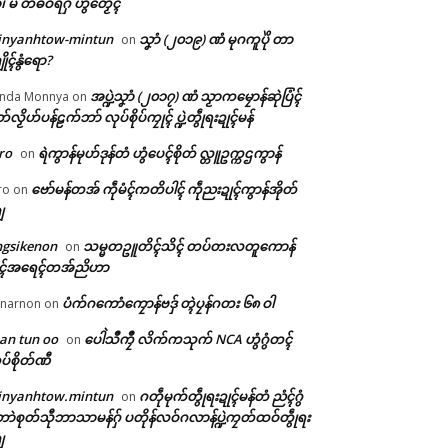
ံ၊ မိ တံဓဝ်ရဂှ် ဟွံတၟေၚ်
inyanhtow-mintun
သၞာံ (၂၀၁၉) ဏံ မုဂကူပိုဲ တာ
on
ိုၚ်နွံရော?
အပ္ဍဲသၞာံ (၂၀၁၇) ဏံ သၟာကမၠောန်ဆုဲပြံၚ်
nda Monnya
on
တ်လၟိဟ်ပန်ဠက်ဘာ် လုပ်စိုပ်ကၠုၚ် ပ္ဍဲတွဵုရးဍုၚ်မန်
ro
ရဲကွာန်မုဟ်ဒုန်တံ ဟွံပေၚ်စိုတ် လ္တူဥက္ကဌကွာန်
on
ဗော်မန်တအ် ကဵုမံၚ်ကတိပါၚ် ကဵုညးဍုၚ်ကွာန်အိုတ်
ro
on
ျ
ngsikenon
သမ္မတဥူတိၚ်သိၚ် တပ်တးလတူကောန်
on
ုၚ်အရေၚ်တအ်ညိဟာ
ပံက်ဂကောံကၠောန်ဗဒှ် တ္ၚဲပၠန်ဂတး ၆၈ ဝါ
narnon
on
an tun oo
ပေါဲသဳကၠဳ လိက်ကသုက် NCA ဟွံဂွံတၚ်
on
ပ်စိုတ်ဏီ
inyanhtow.mintun
ဂတဵုမုက်တွဵုရးဍုၚ်မန်တံ ညံၚ်ဂွံ
on
ာဲစုတ်သီုဘာသာမန်ဂှ် ပတိုန်လဝ်ဂလာန်ပ္ဍဲကၠတ်ထဝ်တွဵုရး
ျ