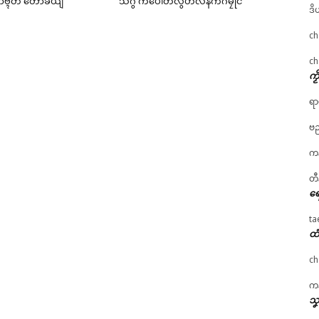
ၟာဗ္ၚတံ တော်ခယျ
သီဂွံ ကပေါတ်လွဟ်လနက်ဂမၠိုင်
ဒိ
ch
ch
ကၟ
ရာ
ဗည
ကန
တီ
ရေ
ta
ထံ
ch
ကန
သၞ