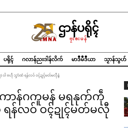
ဌာန်ပရိုၚ်
ဗၠးၜးမန်
ပရိုၚ်
ဂလာန်ညးဒါန်လိက်
မာဒဳမဳဒဳယာ
သၟာန်သွဟ်
) ဝါ ဗဟဵု သၞာံဏံ ရန်လဝ် ဝၚ်ဍုၚ်မတ်မလီုနွံ
ဲကောန်ဂကူမန် မရနုက်ကဵု
ံ ရန်လဝ် ဝၚ်ဍုၚ်မတ်မလီု