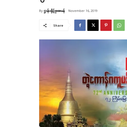
By
ဌာန်ပရိုၚ်ဗၠးၜးမန်
November 16, 2019
Share