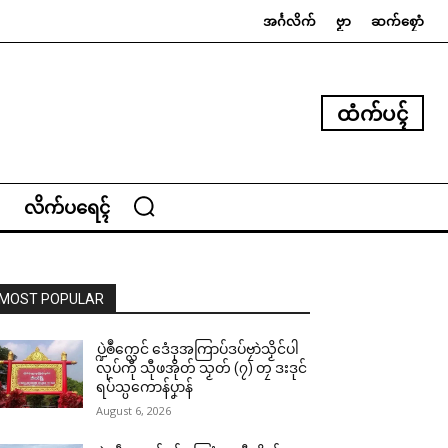
အၚ်္ဂလိက်
ဗၟာ
ဆက်စၠောံ
ထံက်ပၚ်
လိက်ပရေၚ်
MOST POPULAR
ပ္ဍဲၜဳက္လေင် ဒေံဒုအကြာပ်ဒပ်ဗၠာဲသၟိင်ပါ
လုပ်ကီု သီုဖအိုတ် သၟတ် (၇) တၠ ဒးဒုင်
ရပ်သ္ပကောန်ပၞာန်
August 6, 2026