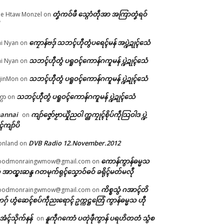
တၞံကဝ်ဖီ သ္ဂောံတဵုအာ အကြာတၞံရဝ်
e Htaw Monzel
on
ကၠောန်ဗဒှ် သဘၚ်ဟီုတွံပရေၚ်မန် အပ္ဍဲဍုၚ်သေံ
i Nyan
on
တ်
သဘၚ်ဟီုတွံ ပရူဝၚ်ကောန်ဂကူမန် ပ္ဍဲဍုၚ်သေံ
i Nyan
on
သဘၚ်ဟီုတွံ ပရူဝၚ်ကောန်ဂကူမန် ပ္ဍဲဍုၚ်သေံ
jinMon
on
်"
သဘၚ်ဟီုတွံ ပရူဝၚ်ကောန်ဂကူမန် ပ္ဍဲဍုၚ်သေံ
္ကာ
on
hannai
ကျာ်ဇၞော်ဗၟာယှိုဲညဝါ က္ညကၠုၚ်စိုပ်ကဵုသြဝါဒ ပ္ဍဲ
on
ၚ်ကျာ်ပိ
DVB Radio 12.November.2012
onland
on
ကောန်ကွာန်ဓမ္မသ
oodmonraingwmow@gmail.com
on
 အာထ္ၜးဆန္ဒ ဂတမုက်ရုၚ်သၞောဝ်ဓဝ် ခရိုၚ်မတ်မလီု
ကိစ္စသွံ ဂအာၚ်တိ
oodmonraingwmow@gmail.com
on
ဂှ် ဟွံဆေၚ်စပ်ကဵုညးရောၚ် ဥက္ကဋ္ဌတြေံ ကွာန်ဓမ္မသ ဟီု
ဲအံၚ်သိုက်နန်
နူကဵုဂကောံ ပတုဲဖဵုကွာန် ပရဟိတတံ သွံစ
on