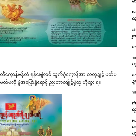
မာ
w
လျ
Ee
ဗၞ
m
m
ယ
္မတဳကၠောန်ဗဒှ်တံ ရန်ဖျေံလဝ် သွက်ဂွံကၠောန်အာ လတူဍုၚ် မတ်မ
o
ဍ
်မတ်မလီု ဗွဲအပြောံနွံရောၚ် ညးတာလျိုၚ်မွဲတၠ ဟီုထ္ၜး ရ။
mi
th
တု
w
တေ
ယ