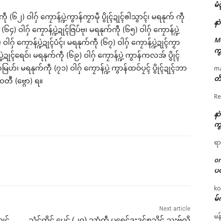
မံ
ု (၆၂) ဝါဂှ် ကၠောန်ပ္ဍဲကွာန်ကၟာမဵု ပွိုၚ်ဍုၚ်ၜါသွာၚ်၊ မရနုက် ကဵု
နာ
ု (၆၄) ဝါဂှ် ကၠောန်ပ္ဍဲဍုၚ်ဇြပ်ဗု၊ မရနုက်ကဵု (၆၅) ဝါဂှ် ကၠောန်ပ္ဍဲ
M
ှ် ကၠောန်ပ္ဍဲဍုၚ်ပံၚ်၊ မရနုက်ကဵု (၆၇) ဝါဂှ် ကၠောန်ပ္ဍဲဍုၚ်ကၟာ
ကွ
ပ္ဍဲဍုၚ်ရေဝ်၊ မရနုက်ကဵု (၆၉) ဝါဂှ် ကၠောန်ပ္ဍဲ ကွာန်ကလအ် ပွိုၚ်
်မြဟ်၊ မရနုက်ကဵု (၇၁) ဝါဂှ် ကၠောန်ပ္ဍဲ ကွာန်ထဝ်ပၠၚ် ပွိုၚ်ဍုၚ်ဘာ
m
တိ
ဝတဳ (ဗ္ဂော) ရ။
Re
နာ
ကွ
ရာ
o
ပ
ko
မ်
Next article
မန
ဍုၚ်
သၞံၚ်တိုၚ် ပေၚ် (၂၀) သၞာံကဵု ပရေၚ်ဒးဒုၚ်စသိုၚ် ညးဗှ်လိ