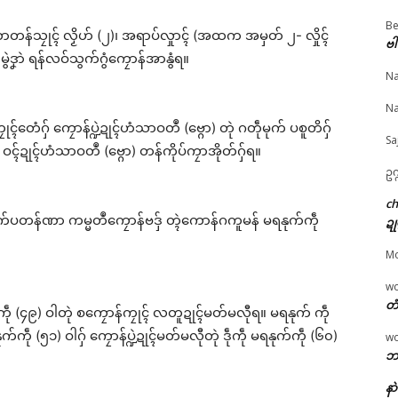
Be
ဲဘာတန်သၠုၚ် လၟိဟ် (၂)၊ အရာပ်လှုာၚ် (အထက အမှတ် ၂- လှိုၚ်
ဗါ
© ဌာန်ပရိုၚ်ဗၠးၜးမန်
မွဲဒၞာဲ ရန်လဝ်သွက်ဂွံကၠောန်အာနွံရ။
Na
ဗ္ၜတ်လဝ်ပ္ဍဲဗွိုၚ်ဂှ်ဟေၚ်
အသေအဟာန် တ္ရဲကောန်
ပေဲါသဳကၠဳ အကြာဇြဟ
Na
စိုတ်ဂှ်ဂြဴ
ဂကူမန် မရနုက်ကဵု (၇၉)
ဓရိုဟ်ပၞာန်
ၚ်တေံဂှ် ကၠောန်ပ္ဍဲဍုၚ်ဟံသာဝတဳ (ဗ္ဂော) တုဲ ဂတဵုမုက် ပစူတိဂှ်
e 15, 2026
ဝါ ကွာန်ပလိုၚ်ဂျပါန် အလုံ
July 14, 2026
Sa
 ဝၚ်ဍုၚ်ဟံသာဝတဳ (ဗ္ဂော) တန်ကိုပ်ကၠာအိုတ်ဂှ်ရ။
ပရိုၚ်"
ပွိုၚ်ဍုၚ်ကျာ်ပိ
In "ဂလာန်ညးဒါန်လိက
February 2, 2026
ဥက
In "ပရိုၚ်"
c
် ဒက်ပတန်ဏာ ကမ္မတဳကၠောန်ဗဒှ် တ္ၚဲကောန်ဂကူမန် မရနုက်ကဵု
ဍု
M
w
တံ
က်ကဵု (၄၉) ဝါတုဲ စကၠောန်ကၠုၚ် လတူဍုၚ်မတ်မလီုရ။ မရနုက် ကဵု
ရနုက်ကဵု (၅၁) ဝါဂှ် ကၠောန်ပ္ဍဲဍုၚ်မတ်မလီုတုဲ ဒဵုကဵု မရနုက်ကဵု (၆၀)
w
ဘာ
နာ