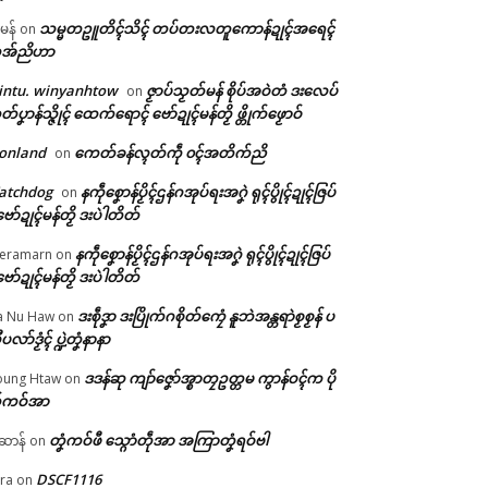
သမ္မတဥူတိၚ်သိၚ် တပ်တးလတူကောန်ဍုၚ်အရေၚ်
ီမန်
on
အ်ညိဟာ
intu. winyanhtow
ဇၟာပ်သၟတ်မန် စိုပ်အဝဲတံ ဒးလေပ်
on
တ်ပၞာန်သ္ဇိုၚ် ထေက်ရောၚ် ဗော်ဍုၚ်မန်တၟိ ဖ္တိုက်ဖၟောဝ်
onland
ကေတ်ခန်လ္ၚတ်ကဵု ၀ၚ်အတိက်ညိ
on
atchdog
နကဵုစၞောန်ပၟိၚ်ဌန်ဂအုပ်ရးအဂၞဲ ရုၚ်ပွိုၚ်ဍုၚ်ဇြပ်
on
ဗော်ဍုၚ်မန်တၟိ ဒးပဲါတိတ်
နကဵုစၞောန်ပၟိၚ်ဌန်ဂအုပ်ရးအဂၞဲ ရုၚ်ပွိုၚ်ဍုၚ်ဇြပ်
eramarn
on
ဗော်ဍုၚ်မန်တၟိ ဒးပဲါတိတ်
ဒးစဵုဒၞာ ဒးပြိုက်ဂစိုတ်ကၠေံ နူဘဲအန္တရာဲစၟစၟန် ပ
a Nu Haw
on
ုပလာ်ဒၟံၚ် ပ္ဍဲတၞံနာနာ
ဒဒန်ဆု ကျာ်ဇၞော်အ္စာတၠဥတ္တမ ကွာန်ဝၚ်က ပို
ung Htaw
on
်ကဝ်အာ
တၞံကဝ်ဖီ သ္ဂောံတဵုအာ အကြာတၞံရဝ်ဗါ
ဲဆာန်
on
DSCF1116
ra
on