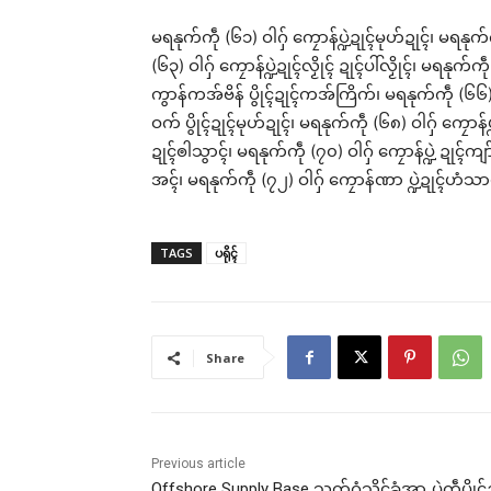
မရနုက်ကဵု (၆၁) ဝါဂှ် ကၠောန်ပ္ဍဲဍုၚ်မုဟ်ဍုၚ်၊ မရနုက်ကဵ
(၆၃) ဝါဂှ် ကၠောန်ပ္ဍဲဍုၚ်လၟိုၚ် ဍုၚ်ပါ်လၟိုၚ်၊ မရနုက်ကဵ
ကွာန်ကအ်ဗိန် ပွိုၚ်ဍုၚ်ကအ်ကြိက်၊ မရနုက်ကဵု (၆၆) ဝါဂ
ဝက် ပွိုၚ်ဍုၚ်မုဟ်ဍုၚ်၊ မရနုက်ကဵု (၆၈) ဝါဂှ် ကၠောန်
ဍုၚ်ၜါသွာၚ်၊ မရနုက်ကဵု (၇၀) ဝါဂှ် ကၠောန်ပ္ဍဲ ဍုၚ်ကျာ
အၚ်၊ မရနုက်ကဵု (၇၂) ဝါဂှ် ကၠောန်ဏာ ပ္ဍဲဍုၚ်ဟံသာ
TAGS
ပရိုၚ်
Share
Previous article
Offshore Supply Base သွက်ဂွံသိုၚ်ခၞံအာ ပ္ဍဲကဵုပွိုၚ်