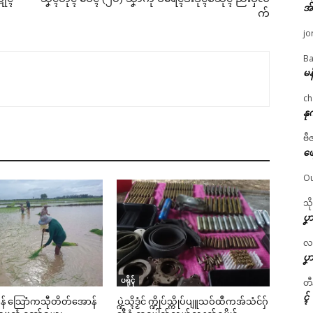
အ
က်
jo
Ba
မန
ch
နု
ဗီ
ဖျ
Ou
သိ
ပၞာ
လဂ္
ပၞာ
ပရိုၚ်
တီ
ၚ်
င်မန် သြောံကသီုတိတ်အောန်
ပ္ဍဲသ္ၚိဒၟံင် က္ဍိုပ်သ္ကိုပ်ပျူသဝ်ထဳကအ်သံင်ဂှ်