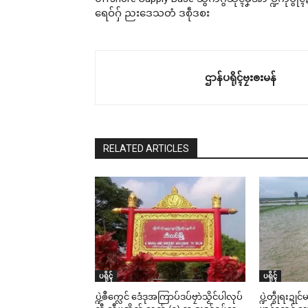
ရေဝ်ဂှ် ညးဒေသတံ ဒစဵုဒစး
ဌာန်ပရိုၚ်ဗၠးၜးမန်
RELATED ARTICLES
ပရိုၚ်
ပရိုၚ်
ပ္ဍဲၜဳက္လေင် ဒေံဒုအကြာပ်ဒပ်ဗၠာဲသၟိင်ပါလုပ်
ပ္ဍဲတွဵုရးဍု