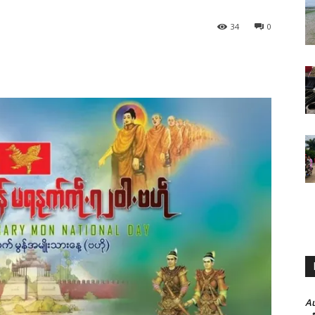
34
0
A