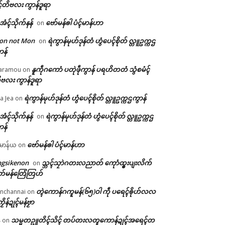
ၚ်တိဗလး ကွာန်ဒူရာ
ဲအံၚ်သိုက်နန်
ဗော်မန်ၜါ ပံၚ်မာန်ဟာ
on
on not Mon
ရဲကွာန်မုဟ်ဒုန်တံ ဟွံပေၚ်စိုတ် လ္တူဥက္ကဌ
on
ာန်
နူကဵုဂကောံ ပတုဲဖဵုကွာန် ပရဟိတတံ သွံစမံၚ်
aramou
on
ဗလး ကွာန်ဒူရာ
ရဲကွာန်မုဟ်ဒုန်တံ ဟွံပေၚ်စိုတ် လ္တူဥက္ကဌကွာန်
a Jea
on
ဲအံၚ်သိုက်နန်
ရဲကွာန်မုဟ်ဒုန်တံ ဟွံပေၚ်စိုတ် လ္တူဥက္ကဌ
on
ာန်
ဗော်မန်ၜါ ပံၚ်မာန်ဟာ
မာန်ယ
on
ngsikenon
သ္ဘၚ်သၠာဲဂတးလညာတ် ကေုာံထ္ၜးပျးလိက်
on
တ်မန်တြေံတြဟ်
တ္ၚဲကောန်ဂကူမန်(၆၅)ဝါ ကဵု ပရေၚ်ၜိုဟ်လလ
nchannai
on
ကၟိန်ဍုၚ်မန်ဗၟာ
သမ္မတဥူတိၚ်သိၚ် တပ်တးလတူကောန်ဍုၚ်အရေၚ်တ
်
on