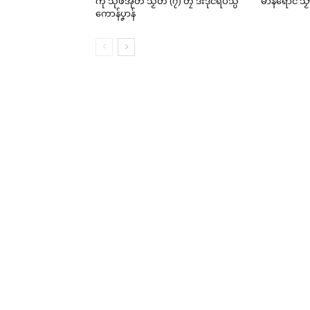
ကီု သီုဖအိုတ် သၟတ် (၇) တၠ ဒးဒုင်ရပ်သ္ပ
မာန်ရောင် သ
ကောန်ပၞာန်