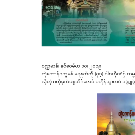
ဝဏ္ဏမာန်၊ နဝ်ဝေမ်ဗာ ၁၀၊ ၂၀၁၉
တ္ၚဲကောန်ဂကူမန် မရနုက်ကဵု (၇၃) ဝါဗဟဵုဏံဂှ် ကမ
လီုတုဲ ဂတဵုမုက်ပစူတိဂှ်လေဝ် ပတိုန်ထ္ၜးလဝ် ဝၚ်ဍုၚ