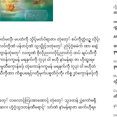
လွ
တ
m
ကွ
ဌာန်ပရိုၚ်ဗၠးၜးမန်
M
တ်မလီု၊ မပတံကဵု သၟိၚ်မတ်ပိရာဇာ၊ တုဲတှေ် စပ်ကဵုတ္ကံပဥ္စ လိုၚ်၊
ရုဲစှ်
ာန်လဝ်တၟိဏံ ပန်တၚ်ဏံ သ္ပသ္ဇိုၚ်ဒတုဲတှေ် ညံၚ်ဂွံဓမံက် ဏာ ဖျေံ
W
ဗု
ွာန်တုဲတှေ် လတူဏံ ဗီုလဵုညးဂလိုၚ်ညာတ်ဂှ် ထပ် ချပ်သဳကၠဳ
ာန်ဂကူမန် မရနုက်ကဵု (၇၃) ဝါ ဗဟဵု နာဲမန်ရာ ဇာ ဟီုထ္ၜးရ။
ပရိုၚ်လက္ကရဴအိုတ်
ay
ကမ္မတဳကၠောန်ဗဒှ် တ္ၚဲကောန်ဂကူမန် မရနုက်ကဵု (၇၃) ဝါ ဗဟဵုတံ
ဗု
🏛 လညာတ်ပါ်ပဲါ
သဳကၠဳဏာ ကိစ္စပရေၚ်ဂတဵုမုက်ပစူတိဂှ်ကီု၊ ကိစ္စ ဒၞာဲကၠောန်ဗဒှ်ကီု
M
လီ
ညးဒါန်လိက်
Do
တ
ဗွဳဒဳယဵု
ှ်တှေ် လလောၚ်တြးအာဏောၚ် တုဲတှေ် သ္ပဒတန် ပ္ဍဲကောံဓရီု
နာ
ံ၊ ဆဂး ဟွံဂွံသ္ပဒတန်ဏီရောၚ်” သာ်ဏံ နာဲမန်ရာဇာ ဆက်ဟီုရ။
ကေတ်အဆက်
ated
na