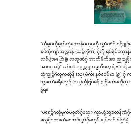
“ကိစ္စဂတဵုမုက်တ္ၚဲကောန်ဂကူဗဟဵု သၞာံဏံဂှ် ဝၚ်ဍုၚ်မ
စပ်ကဵုကျာ်သလ္လာန် (သၚ်လိုက်) ဂှ်ကဵု ရုပ်ၜိုပ်ကၠေ
လဝ်ဗွဲအပြောံနွံ၊ လတူဏံဂှ် အာတ်မိက်အာ ညးဍုၚ်က
အာဏောၚ်” သာ်ဏံ ဒုဥက္ကဌကမ္မတဳကၠောန်ဗဒှ် တ္ၚဲကေ
တုဲကၠုၚ်ဂိတုကထိုန် (၁၃) မံက်၊ နဝ်ဝေမ်ဗာ (၉) ဂှ် 
သ္ပကောံဓရီုလၟေၚ် (၁) ပ္ဍဲကဵုဇြပ်မန် ဍုၚ်မတ်မလီုတုဲ 
နွံရ။
“ပရေၚ်ဂတဵုမုက်ပစူတိဂှ်တှေ် ကၠာဟွံသ္ပဒတန်ဏံဂ
လၟေၚ်ဂတတေံဏောၚ်၊ ဒၞာဲဂှ်တှေ် ချပ်လဝ် ၜါဒၞာဲနွ
Rel