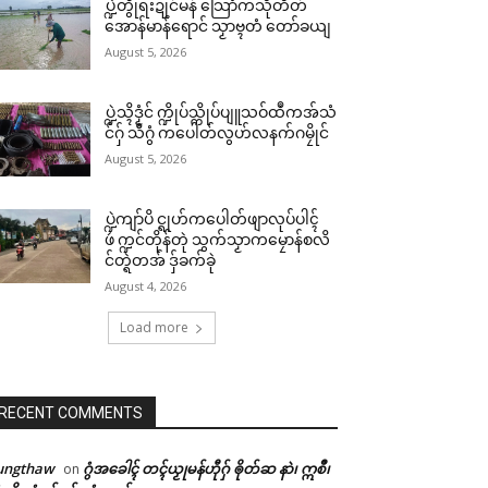
ပ္ဍဲတွဵုရးဍုင်မန် သြောံကသီုတိတ်
အောန်မာန်ရောင် သၟာဗ္ၚတံ တော်ခယျ
August 5, 2026
ပ္ဍဲသ္ၚိဒၟံင် က္ဍိုပ်သ္ကိုပ်ပျူသဝ်ထဳကအ်သံ
င်ဂှ် သီဂွံ ကပေါတ်လွဟ်လနက်ဂမၠိုင်
August 5, 2026
ပ္ဍဲကျာ်ပိ င္ရုဟ်ကပေါတ်ဖျာလုပ်ပါၚ်
ဖဴ က္ဍင်တိုန်တုဲ သွက်သၟာကမၠောန်စလိ
င်တ္ရဲတအ် ဒှ်ခက်ခုဲ
August 4, 2026
Load more
RECENT COMMENTS
ungthaw
ဂွံအခေါၚ် တၚ်ယၟုမန်ဟီုဂှ် ၜိုတ်ဆ နာဲ၊ ဣစဳ၊
on