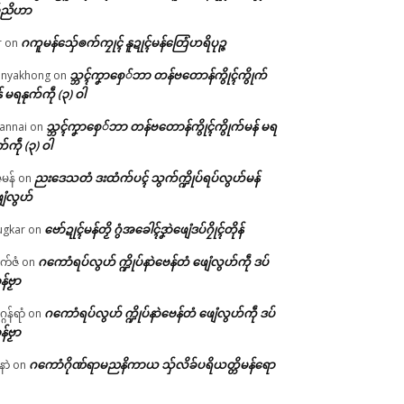
်ညိဟာ
ဂကူမန်​သှ်ေၜက်ကၠုၚ် နူဍုၚ်မန်တြေံဟရိပုဉ္ဇ
r
on
သ္ဘၚ်ကၞာစှေ်ဘာ တန်ဗတောန်ကွိုၚ်ကွိုက်
nyakhong
on
် မရနုက်ကဵု (၃) ဝါ
သ္ဘၚ်ကၞာစှေ်ဘာ တန်ဗတောန်ကွိုၚ်ကွိုက်မန် မရ
annai
on
က်ကဵု (၃) ဝါ
ညးဒေသတံ ဒးထံက်ပၚ် သွက်က္ဍိုပ်ရပ်လွဟ်မန်
ဇမန်
on
ေံလွဟ်
ဗော်ဍုၚ်မန်တၟိ ဂွံအခေါၚ်ဒၞာဲဖျေံဒပ်ဂၠိုၚ်တိုန်
gkar
on
ဂကောံရပ်လွဟ် က္ဍိုပ်နာဲဗေန်တံ ဖျေံလွဟ်ကဵု ဒပ်
ုက်ဇံ
on
န်ဗၟာ
ဂကောံရပ်လွဟ် က္ဍိုပ်နာဲဗေန်တံ ဖျေံလွဟ်ကဵု ဒပ်
ဂန်ရာံ
on
န်ဗၟာ
ဂကောံဂိုဏ်ရာမညနိကာယ သှ်လိခ်ပရိယတ္တိမန်ရော
နာဲ
on