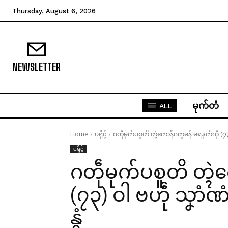
Thursday, August 6, 2026
NEWSLETTER
မုက်တံ
ALL
Home
ပရိုၚ်
ဂတဵုမုက်ပစူတိ တ္ၚဲကောန်ဂကူမန် မရနုက်ကဵု (၇၃
ပရိုၚ်
ဂတဵုမုက်ပစူတိ တ္ၚ
(၇၃) ဝါ ဗဟဵု သၞာံဏ
နွံ