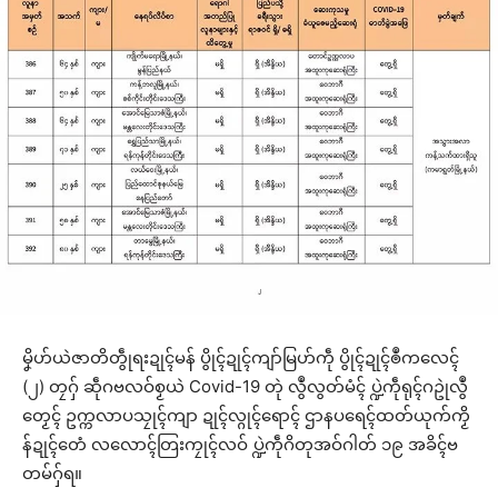
မၞိဟ်ယဲဇာတိတွဵုရးဍုၚ်မန် ပွိုၚ်ဍုၚ်ကျာ်မြဟ်ကဵု ပွိုၚ်ဍုၚ်ၜဳကလေၚ်
(၂) တၠဂှ် ဆဵုဂဗလဝ်စၟယဲ Covid-19 တုဲ လွဳလွတ်မံၚ် ပ္ဍဲကဵုရုၚ်ဂဥုဲလွဳ
တၟေၚ် ဥက္ကလာပသၠုၚ်ကျာ ဍုၚ်လ္ဂုၚ်ရောၚ် ဌာနပရေၚ်ထတ်ယုက်ကၟိ
န်ဍုၚ်တေံ လလောၚ်တြးကၠုၚ်လဝ် ပ္ဍဲကဵုဂိတုအဝ်ဂါတ် ၁၉ အခိၚ်ဗ
တမ်ဂှ်ရ။