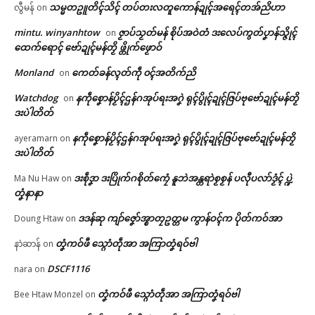
သမ္မတဥူတိၚ်သိၚ် တပ်တးလတူကောန်ဍုၚ်အရေၚ်တအ်ညိဟာ
လွီမန်
on
mintu. winyanhtow
ဇၟာပ်သၟတ်မန် စိုပ်အဝဲတံ ဒးလေပ်ကွတ်ပၞာန်သ္ဇိုၚ်
on
ထေက်ရောၚ် ဗော်ဍုၚ်မန်တၟိ ဖ္တိုက်ဖၟောဝ်
Related
Monland
ကေတ်ခန်လ္ၚတ်ကဵု ၀ၚ်အတိက်ညိ
on
ဌာန်ပရိုၚ်ဗၠးၜးမန်
Watchdog
နကဵုစၞောန်ပၟိၚ်ဌန်ဂအုပ်ရးအဂၞဲ ရုၚ်ပွိုၚ်ဍုၚ်ဇြပ်ဗုဗော်ဍုၚ်မန်တၟိ
on
ဒးပဲါတိတ်
ရုဲစှ်
နကဵုစၞောန်ပၟိၚ်ဌန်ဂအုပ်ရးအဂၞဲ ရုၚ်ပွိုၚ်ဍုၚ်ဇြပ်ဗုဗော်ဍုၚ်မန်တၟိ
ayeramarn
on
ညးတြုံဒေသကအ်ဗိန်မွဲတၠ ဂ
ဂကောံရီုဗၚ်မၞိဟ်ဒေသမန်တံ
ဒးပဲါတိတ်
ပရိုၚ်လက္ကရဴအိုတ်
ကောံရပ်လွဟ်မွဲဂကောံရပ်ဏာတုဲ
အောန်အိုတ် ဒးစွံတမ်ရိုဟ်သြန်
ဒးစဵုဒၞာ ဒးပြိုက်ဂစိုတ်ကၠေံ နူဘဲအန္တရာဲစၟစၟန် ပလီုပလာ်ဒၟံၚ် ပ္ဍဲ
Ma Nu Haw
on
လလအ်ပွိုၚ် (၉) တ္ၚဲဂှ် ဂွံဆဵုကေတ်
(၅၀၀) ကိုဋ်ဂးတုဲ ဂကောံလ္ၚဵု ဒေံါ
တၞံနာနာ
ချိုတ်ဒၟံၚ်
ဇူယာယဳ
🏛 လညာတ်ပါ်ပဲါ
May 6, 2026
March 10, 2026
ဒဒန်ဆု ကျာ်ဇၞော်အ္စာတၠဥတ္တမ ကွာန်ဝၚ်က ပိုတ်ကဝ်အာ
Doung Htaw
on
In "ပရိုၚ်"
In "ပရိုၚ်"
ညးဒါန်လိက်
တၞံကဝ်ဖီ သ္ဂောံတဵုအာ အကြာတၞံရဝ်ဗါ
နာဲဆာန်
on
ဗွဳဒဳယဵု
DSCF1116
nara
on
တၞံကဝ်ဖီ သ္ဂောံတဵုအာ အကြာတၞံရဝ်ဗါ
Bee Htaw Monzel
on
ကေတ်အဆက်