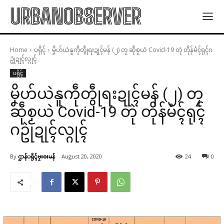
URBANOBSERVER
Home
ပရိုၚ်
မၞိဟ်ယဲနူကဵုတွဵုရးဍုၚ်မန် (၂) တၠ ဆဵုစၟယဲ Covid-19 တုဲ တိုန်မံၚ်ရုၚ်ဂ
ဥုဲဍုၚ်လ္ဂုၚ်
ပရိုၚ်
မၞိဟ်ယဲနူကဵုတွဵုရးဍုၚ်မန် (၂) တၠ
ဆဵုစၟယဲ Covid-19 တုဲ တိုန်မံၚ်ရုၚ်
ဂဥုဲဍုၚ်လ္ဂုၚ်
By
ဌာန်ပရိုၚ်ဗၠးၜးမန်
August 20, 2020
24
0