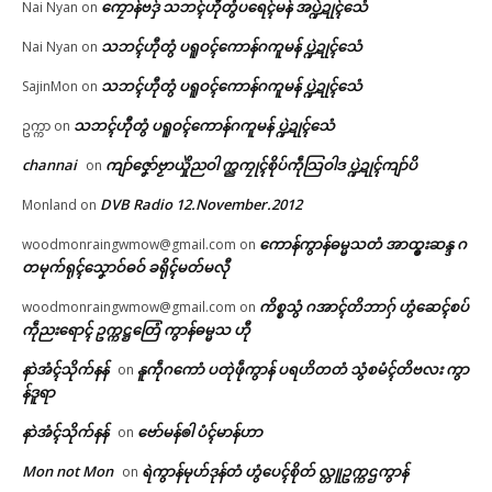
ကၠောန်ဗဒှ် သဘၚ်ဟီုတွံပရေၚ်မန် အပ္ဍဲဍုၚ်သေံ
Nai Nyan
on
သၞောဝ်ဥပဒေညးဍုၚ်ကွာန် ဒးယို
က်ဂၠေၚ်ဝန်ပၞာန်ကဵု ပြသၞာတမ်ရိုဟ်
သဘၚ်ဟီုတွံ ပရူဝၚ်ကောန်ဂကူမန် ပ္ဍဲဍုၚ်သေံ
Nai Nyan
on
ပရေၚ်ဂကူ
© ဌာန်ပရိုၚ်ဗၠးၜးမန်
May 25, 2026
သဘၚ်ဟီုတွံ ပရူဝၚ်ကောန်ဂကူမန် ပ္ဍဲဍုၚ်သေံ
SajinMon
on
In "လိက်ပရေၚ်"
သဘၚ်ဟီုတွံ ပရူဝၚ်ကောန်ဂကူမန် ပ္ဍဲဍုၚ်သေံ
ဥက္ကာ
on
channai
ကျာ်ဇၞော်ဗၟာယှိုဲညဝါ က္ညကၠုၚ်စိုပ်ကဵုသြဝါဒ ပ္ဍဲဍုၚ်ကျာ်ပိ
on
DVB Radio 12.November.2012
Monland
on
ကောန်ကွာန်ဓမ္မသတံ အာထ္ၜးဆန္ဒ ဂ
woodmonraingwmow@gmail.com
on
တမုက်ရုၚ်သၞောဝ်ဓဝ် ခရိုၚ်မတ်မလီု
ကိစ္စသွံ ဂအာၚ်တိဘာဂှ် ဟွံဆေၚ်စပ်
woodmonraingwmow@gmail.com
on
ကဵုညးရောၚ် ဥက္ကဋ္ဌတြေံ ကွာန်ဓမ္မသ ဟီု
နာဲအံၚ်သိုက်နန်
နူကဵုဂကောံ ပတုဲဖဵုကွာန် ပရဟိတတံ သွံစမံၚ်တိဗလး ကွာ
on
န်ဒူရာ
နာဲအံၚ်သိုက်နန်
ဗော်မန်ၜါ ပံၚ်မာန်ဟာ
on
Mon not Mon
ရဲကွာန်မုဟ်ဒုန်တံ ဟွံပေၚ်စိုတ် လ္တူဥက္ကဌကွာန်
on