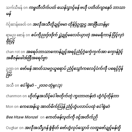
ကမ္မတဳလိက်ပတ် ယေန်သၞာၚ်မန် ဗဟဵု ပတိတ်ဂျာနေဝ် ဘာသာ
သက်သီမန်
on
မန်
အလဵုအသဳတၟိဍုၚ်ဗမာ တိုန်ဒှ်ဥက္ကဌ အာဇြဳယာန်မ္ဂး
ဂံၚ်ဆာန်ခေတ်
on
စပ်ကဵုညးဒှ်ဒဒိုက် ပ္ဋဲဍုၚ်မလေဝ်ယှာတုဲ အမေရိကာန် ပြံၚ်လှာဲ
ရာမည စောန်
on
ဗီုပြၚ်
အရေဝ်ဘာသာကောန်ဍုၚ်အရၚ်ညံၚ်ဂွံကၠေံကၠက်အာ ကၠောန်ဒၟံၚ်
chan rot
on
အစဳဇန်ဖေါအ်ဗြဳအရေဝ်ဗၟာ
ဗော်မန် အာတ်သမဂ္ဂယူရောပ် ညံၚ်သ္ဂောံကလေၚ်ပံက်ကဵု ပရေၚ်ပိုန်
ဥက္ကာ
on
ဒြပ်
ပေဲါရုဲမာဲ – ၂၀၁၀ တုဲမ္ဂး (၃)
အသီ
on
ဟိုတ်နူအသိၚ်ပေဲါဗတိုက်တုဲ ကွးဘာတန်တံ ဟွံဂံၚ်တိုန်ဘာ
chanmon
on
ကေအေန်ယူ အာတ်မိက်သြန် ညံၚ်ဟွံပလာပ်ပထုဲ ပေဲါရုဲမာဲ
Mon
on
Bee Htaw Monzel
ကေတ်ခန်လ္ၚတ်ကဵု ၀ၚ်အတိက်ညိ
on
အလဵုအသဳပၞာန် စွံစိုတ် ဗော်ဟွံလုပ်သၞောဝ် လတူဗော်ဍုၚ်မန်တၟိ
Ougkar
on