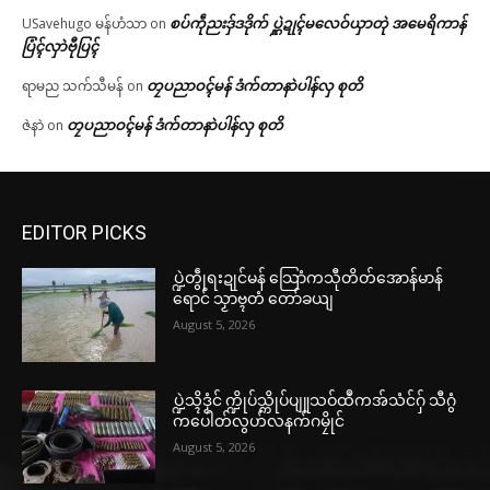
စပ်ကဵုညးဒှ်ဒဒိုက် ပ္ဋဲဍုၚ်မလေဝ်ယှာတုဲ အမေရိကာန်
USavehugo မန်ဟံသာ
on
ပြံၚ်လှာဲဗီုပြၚ်
တၠပညာဝၚ်မန် ဒံက်တာနာဲပါန်လှ စုတိ
ရာမည သက်သီမန်
on
တၠပညာဝၚ်မန် ဒံက်တာနာဲပါန်လှ စုတိ
ဇဲနာဲ
on
EDITOR PICKS
ပ္ဍဲတွဵုရးဍုင်မန် သြောံကသီုတိတ်အောန်မာန်
ရောင် သၟာဗ္ၚတံ တော်ခယျ
August 5, 2026
ပ္ဍဲသ္ၚိဒၟံင် က္ဍိုပ်သ္ကိုပ်ပျူသဝ်ထဳကအ်သံင်ဂှ် သီဂွံ
ကပေါတ်လွဟ်လနက်ဂမၠိုင်
August 5, 2026