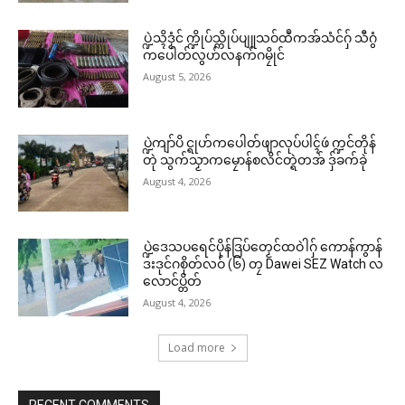
ပ္ဍဲသ္ၚိဒၟံင် က္ဍိုပ်သ္ကိုပ်ပျူသဝ်ထဳကအ်သံင်ဂှ် သီဂွံ
ကပေါတ်လွဟ်လနက်ဂမၠိုင်
August 5, 2026
ပ္ဍဲကျာ်ပိ င္ရုဟ်ကပေါတ်ဖျာလုပ်ပါၚ်ဖဴ က္ဍင်တိုန်
တုဲ သွက်သၟာကမၠောန်စလိင်တ္ရဲတအ် ဒှ်ခက်ခုဲ
August 4, 2026
ပ္ဍဲဒေသပရေင်ပိုန်ဒြပ်တၟေင်ထဝဲါဂှ် ကောန်ကွာန်
ဒးဒုင်ဂစိုတ်လဝ် (၆) တၠ Dawei SEZ Watch လ
လောင်ပ္တိတ်
August 4, 2026
Load more
RECENT COMMENTS