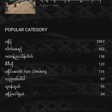
August 4, 2026
POPULAR CATEGORY
ပရိုၚ်
3367
လိက်ပရေၚ်
432
ဂလာန်ညးဒါန်လိက်
136
ဗဳဒဳယဵု
123
ပရိုင်ပတောံ: Fact-Checking
116
လညာတ်ပါ်ပါဲ
97
သၟာန်သွဟ်
95
ပရိုၚ်ပေဲါရုဲမာဲ
34