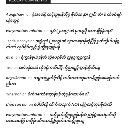
Aungthaw
ဂွံအခေါၚ် တၚ်ယၟုမန်ဟီုဂှ် ၜိုတ်ဆ နာဲ၊ ဣစဳ၊ မာံ၊ မိ တံဓဝ်ရဂှ်
on
ဟွံတၟေၚ်
winyanhtow-mintun
သၞာံ (၂၀၁၉) ဏံ မုဂကူပိုဲ တာလျိုၚ်နွံရော?
on
အပ္ဍဲသၞာံ (၂၀၁၇) ဏံ သၟာကမၠောန်ဆုဲပြံၚ် ဗၞတ်လၟိဟ်ပန်ဠ
Eenda Monnya
on
က်ဘာ် လုပ်စိုပ်ကၠုၚ် ပ္ဍဲတွဵုရးဍုၚ်မန်
mro
ရဲကွာန်မုဟ်ဒုန်တံ ဟွံပေၚ်စိုတ် လ္တူဥက္ကဌကွာန်
on
ဗော်မန်တအ် ကဵုမံၚ်ကတိပါၚ် ကဵုညးဍုၚ်ကွာန်အိုတ်ယျ
mro
on
ongsikenon
သမ္မတဥူတိၚ်သိၚ် တပ်တးလတူကောန်ဍုၚ်အရေၚ်တအ်
on
ညိဟာ
ပံက်ဂကောံကၠောန်ဗဒှ် တ္ၚဲပၠန်ဂတး ၆၈ ဝါ
minarnon
on
than tun oo
ပေါဲသဳကၠဳ လိက်ကသုက် NCA ဟွံဂွံတၚ်တုပ်စိုတ်ဏီ
on
winyanhtow.mintun
ဂတဵုမုက်တွဵုရးဍုၚ်မန်တံ ညံၚ်ဂွံတောဲစုတ်သီု
on
ဘာသာမန်ဂှ် ပတိုန်လဝ်ဂလာန်ပ္ဍဲကၠတ်ထဝ်တွဵုရးယျ