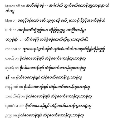
အဘိဓါန် မန် => အၚ်္ဂလိက် သွက်စက်ကောန်ပျူတာနာနာ တိ
jamonrott
on
တ်ယျ
ပရေၚ်ပံၚ်တောဲ ဗော် ၁၉၉၀ ကဵု ဗော် ၂၀၁၀ ဂှ် ဒှ်ဒၟံၚ်အခက်ခုဲဖိုဟ်
Mon
on
အလဵုအသဳတၟိဍုၚ်ဗမာ တိုန်ဒှ်ဥက္ကဌ အာဇြဳယာန်မ္ဂး
Nick
on
လဂ္ဂန်ရာံ
လိက်မန်ဂှ် ယဝ်ခၞံဗဒှ်ကေတ်တၟိမ္ဂး (သကုတ်ၜါ)
on
သၟာဒယှေ်ဒွက်မန်တံ သၞာံဏံပတိတ်ကဝးဒွက်ဂၠိုၚ်တိုန်ကၠုၚ်
channai
on
ဗိုလ်ဝေလေန်ဖျဝ် တံၚ်ဓဇက်ကောန်ကွးဘာမွဲတၠ
ရာမာန်
on
ဗိုလ်ဝေလေန်ဖျဝ် တံၚ်ဓဇက်ကောန်ကွးဘာမွဲတၠ
ရာမာန်
on
နန်
ဗိုလ်ဝေလေန်ဖျဝ် တံၚ်ဓဇက်ကောန်ကွးဘာမွဲတၠ
on
ဗိုလ်ဝေလေန်ဖျဝ် တံၚ်ဓဇက်ကောန်ကွးဘာမွဲတၠ
ကနန်ထဝ်
on
ဗိုလ်ဝေလေန်ဖျဝ် တံၚ်ဓဇက်ကောန်ကွးဘာမွဲတၠ
သက်သီမန်
on
ဗိုလ်ဝေလေန်ဖျဝ် တံၚ်ဓဇက်ကောန်ကွးဘာမွဲတၠ
ယုဝဟံသာ
on
ဗိုလ်ဝေလေန်ဖျဝ် တံၚ်ဓဇက်ကောန်ကွးဘာမွဲတၠ
ဥက္ကာ
on