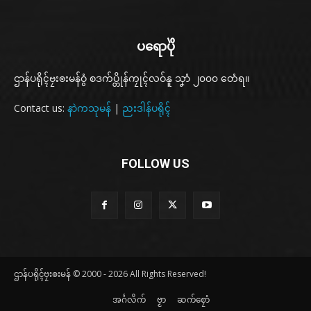
ပရောပိုဲ
ဌာန်ပရိုၚ်ဗၠးၜးမန်ဝွံ စဒက်ပ္တိုန်ကၠုၚ်လဝ်နူ သၞာံ ၂၀၀၀ တေံရ။
Contact us:
နာဲကသုမန်
|
ညးဒါန်ပရိုၚ်
FOLLOW US
ဌာန်ပရိုၚ်ဗၠးၜးမန် © 2000 - 2026 All Rights Reserved!
အၚ်္ဂလိက်
ဗၟာ
ဆက်စၠောံ