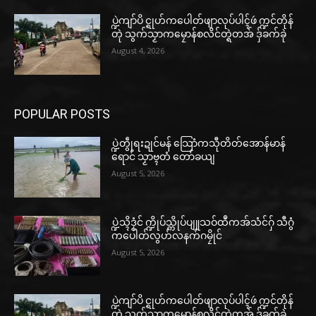
ပ္ဍဲကျာ်ပိ င္ရုဟ်ကပေါတ်ဖျာလုပ်ပါၚ်ဖဴ က္ဍင်တိုန်
တုဲ သွက်သၟာကမၠောန်စလိင်တ္ရဲတအ် ဒှ်ခက်ခုဲ
August 4, 2026
POPULAR POSTS
ပ္ဍဲတွဵုရးဍုင်မန် သြောံကသီုတိတ်အောန်မာန်
ရောင် သၟာဗ္ၚတံ တော်ခယျ
August 5, 2026
ပ္ဍဲသ္ၚိဒၟံင် က္ဍိုပ်သ္ကိုပ်ပျူသဝ်ထဳကအ်သံင်ဂှ် သီဂွံ
ကပေါတ်လွဟ်လနက်ဂမၠိုင်
August 5, 2026
ပ္ဍဲကျာ်ပိ င္ရုဟ်ကပေါတ်ဖျာလုပ်ပါၚ်ဖဴ က္ဍင်တိုန်
တုဲ သွက်သၟာကမၠောန်စလိင်တ္ရဲတအ် ဒှ်ခက်ခုဲ