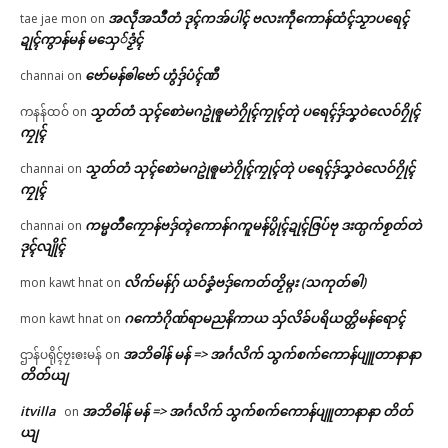
အလဵုအသဳတံ ဒုၚ်ကအ်ပါၚ် ဗလးကဵုကောန်ထံၚ်သၟာပရေၚ်
tae jae mon
on
ဍုၚ်ကွာန်မန် မသှေ်ဒၟံၚ်
ဗော်မန်ၜါဗော် ဟွံဒှ်ပံၚ်ဏီ
channai
on
သၟတ်တံ သုၚ်စောဲမဂဥုဲၜူမာဲဂၠိုၚ်ကၠုၚ်တုဲ ပရေၚ်ဒှ်သၞဝဲလေဝ်ဂၠိုၚ်
ကနန်ထဝ်
on
ကၠုၚ်
သၟတ်တံ သုၚ်စောဲမဂဥုဲၜူမာဲဂၠိုၚ်ကၠုၚ်တုဲ ပရေၚ်ဒှ်သၞဝဲလေဝ်ဂၠိုၚ်
channai
on
ကၠုၚ်
ကမ္မတဳကၠောန်ဗဒှ်တ္ၚဲကောန်ဂကူမန်ပွိုၚ်ဍုၚ်ဇြပ်ဗု ဒးထ္ပက်စၟတ်တဲ
channai
on
ဒုၚ်လျိုၚ်
လိက်မန်ဂှ် ယဝ်ခၞံဗဒှ်ကေတ်တၟိမ္ဂး (သကုတ်ၜါ)
mon kawt hnat
on
ဂကောံဂိုဏ်ရာမညနိကာယ သှ်လိခ်ပရိယတ္တိမန်ရောၚ်
mon kawt hnat
on
အဘိဓါန် မန် => အၚ်္ဂလိက် သွက်စက်ကောန်ပျူတာနာနာ
ဌာန်ပရိုၚ်ဗၠးၜးမန်
on
တိတ်ယျ
itvilla
အဘိဓါန် မန် => အၚ်္ဂလိက် သွက်စက်ကောန်ပျူတာနာနာ တိတ်
on
ယျ