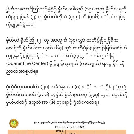
ပ္ဍဲကဵုလလောၚ်တြးလဝ်မွဲစွံဂှ် မၞိဟ်ယဲပါလုပ် (၁၅) တၠတုဲ မၞိဟ်ယဲနူကဵု
တွဵုရးဍုၚ်မန် (၂) တၠ မၞိဟ်ယဲလၟိဟ် (၃၈၅) ကဵု (၃၈၆) ဏံဂှ် စဴကၠုၚ်နူ
ကဵုဍုၚ်အိန္ဒိယရ။
မၞိဟ်ယဲ မၞိဟ်တြုံ (၂) တၠ အာယုက် (၃၄) သၞာံ ဇာတိပွိုၚ်ဍုၚ်ၜဳက
လေၚ်ကဵု မၞိဟ်ယဲအာယုက် (၆၄) သၞာံ ဇာတိပွိုၚ်ဍုၚ်ကျာ်မြဟ်ဏံဂှ် စဴ
ကၠုၚ်နူကဵုဍုၚ်သၟာၚ်တုဲ အဃောတန်တဴဒၟံၚ် ပ္ဍဲကဵုဟဒမ်တၞဟ်ခြာ
(Quarantine Center) ပွိုၚ်ဍုၚ်ကၟာရတ် (ကမာရွတ်) ရးလ္ဂုၚ်ဂှ် ဆဵု
ညာတ်အာစၟယဲရ။
စဵုကဵုဂိတုအဝ်ဂါတ် (၂၀) အခိၚ်နူဂယး (၈) နာဍဳဂှ် အလုံကၟိန်ဍုၚ်ဗၟာဝွံ
မၞိဟ်ယဲကဝ်ဝေဒ် (၃၉၆) တၠနွံတုဲ မၞိဟ်ဗၠးအာဂှ် (၃၃၃) တၠရ။ ပၞောဝ်ကဵု
မၞိဟ်ယဲတံဂှ် ဒးစုတိအာ (၆) တၠရောၚ် ဂွံတီကေတ်ရ။