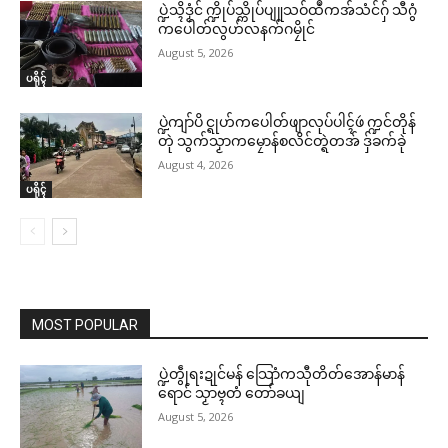
ပ္ဍဲသ္ၚိဒၟံင် က္ဍိုပ်သ္ကိုပ်ပျူသဝ်ထဳကအ်သံင်ဂှ် သီဂွံ
ကပေါတ်လွဟ်လနက်ဂမၠိုင်
August 5, 2026
ပရိုၚ်
ပ္ဍဲကျာ်ပိ င္ရုဟ်ကပေါတ်ဖျာလုပ်ပါၚ်ဖဴ က္ဍင်တိုန်
တုဲ သွက်သၟာကမၠောန်စလိင်တ္ရဲတအ် ဒှ်ခက်ခုဲ
August 4, 2026
ပရိုၚ်
MOST POPULAR
ပ္ဍဲတွဵုရးဍုင်မန် သြောံကသီုတိတ်အောန်မာန်
ရောင် သၟာဗ္ၚတံ တော်ခယျ
August 5, 2026