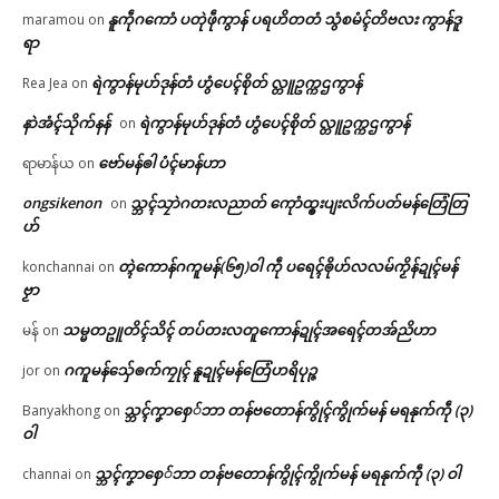
နူကဵုဂကောံ ပတုဲဖဵုကွာန် ပရဟိတတံ သွံစမံၚ်တိဗလး ကွာန်ဒူ
maramou
on
ရာ
ရဲကွာန်မုဟ်ဒုန်တံ ဟွံပေၚ်စိုတ် လ္တူဥက္ကဌကွာန်
Rea Jea
on
နာဲအံၚ်သိုက်နန်
ရဲကွာန်မုဟ်ဒုန်တံ ဟွံပေၚ်စိုတ် လ္တူဥက္ကဌကွာန်
on
ဗော်မန်ၜါ ပံၚ်မာန်ဟာ
ရာမာန်ယ
on
ongsikenon
သ္ဘၚ်သၠာဲဂတးလညာတ် ကေုာံထ္ၜးပျးလိက်ပတ်မန်တြေံတြ
on
ဟ်
တ္ၚဲကောန်ဂကူမန်(၆၅)ဝါ ကဵု ပရေၚ်ၜိုဟ်လလမ်ကၟိန်ဍုၚ်မန်
konchannai
on
ဗၟာ
သမ္မတဥူတိၚ်သိၚ် တပ်တးလတူကောန်ဍုၚ်အရေၚ်တအ်ညိဟာ
မန်
on
ဂကူမန်​သှ်ေၜက်ကၠုၚ် နူဍုၚ်မန်တြေံဟရိပုဉ္ဇ
jor
on
သ္ဘၚ်ကၞာစှေ်ဘာ တန်ဗတောန်ကွိုၚ်ကွိုက်မန် မရနုက်ကဵု (၃)
Banyakhong
on
ဝါ
သ္ဘၚ်ကၞာစှေ်ဘာ တန်ဗတောန်ကွိုၚ်ကွိုက်မန် မရနုက်ကဵု (၃) ဝါ
channai
on