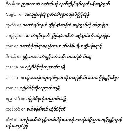
ညးဒေသတံ ဒးထံက်ပၚ် သွက်က္ဍိုပ်ရပ်လွဟ်မန် ဖျေံလွဟ်
ဗီဇမန်
on
ဗော်ဍုၚ်မန်တၟိ ဂွံအခေါၚ်ဒၞာဲဖျေံဒပ်ဂၠိုၚ်တိုန်
Ougkar
on
ဂကောံရပ်လွဟ် က္ဍိုပ်နာဲဗေန်တံ ဖျေံလွဟ်ကဵု ဒပ်ပၞာန်ဗၟာ
သိုက်ဇံ
on
ဂကောံရပ်လွဟ် က္ဍိုပ်နာဲဗေန်တံ ဖျေံလွဟ်ကဵု ဒပ်ပၞာန်ဗၟာ
လဂ္ဂန်ရာံ
on
ဂကောံဂိုဏ်ရာမညနိကာယ သှ်လိခ်ပရိယတ္တိမန်ရောၚ်
တီနာဲ
on
ရုၚ်ဆက်ဆောံဍုၚ်မတ်မလီု ကလေၚ်ပံက်ယျ
ဒိဟနန်
on
ဂဥုဲဝိဝိၚ်ကဵုလညာတ်သမ္တီ
channai
on
တ္ၚဲကောန်ဂကူမန်(၆၅)ဝါ ကဵု ပရေၚ်ၜိုဟ်လလမ်ကၟိန်ဍုၚ်မန်ဗၟာ
channai
on
ဂဥုဲဝိဝိၚ်ကဵုလညာတ်သမ္တီ
ရာမာ
on
ဂဥုဲဝိဝိၚ်ကဵုလညာတ်သမ္တီ
ဗညာဃံင်
on
ဗော်မန်ၜါဗော် ဟွံဒှ်ပံၚ်ဏီ
ကနန်ထဝ်
on
အလဵုအသဳတံ ဒုၚ်ကအ်ပါၚ် ဗလးကဵုကောန်ထံၚ်သၟာပရေၚ်ဍုၚ်ကွာန်
တီနာဲ
on
မန် မသှေ်ဒၟံၚ်