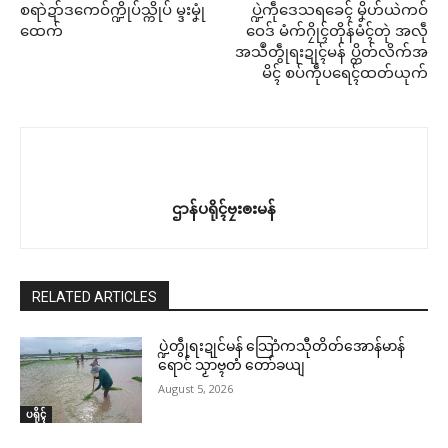
စရာဲဍာ်ဒကေဝ်က္ဍိုပ်သ္ကိုပ် မ္ဒးမၞုံ
ပ္ဍဲကဵုဒေသရခေၚ် မၞိဟ်ယဲကဝ်
ထေက်
ဝေဒ် မံက်ဂၠိုၚ်တိုန်မံၚ်တုဲ အလဵု
အသဳတွဵုရးဍုၚ်မန် ပ္တိတ်လိက်အ
မိၚ် စပ်ကဵုပရေၚ်ထတ်ယုက်
ဌာန်ပရိုၚ်ဗၠးၜးမန်
RELATED ARTICLES
ပ္ဍဲတွဵုရးဍုင်မန် သြောံကသီုတိတ်အောန်မာန်
ရောင် သၟာဗ္ၚတံ တော်ခယျ
August 5, 2026
ပရိုၚ်