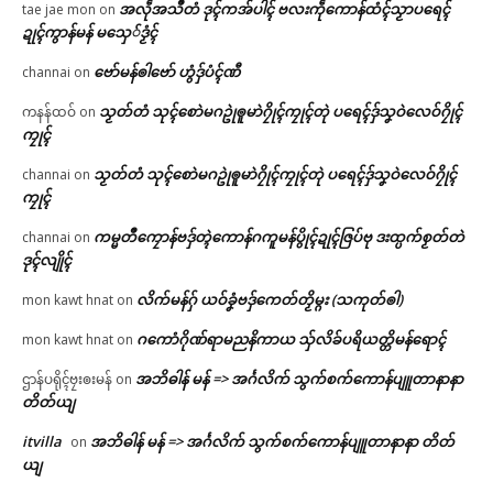
အလဵုအသဳတံ ဒုၚ်ကအ်ပါၚ် ဗလးကဵုကောန်ထံၚ်သၟာပရေၚ်
tae jae mon
on
ဍုၚ်ကွာန်မန် မသှေ်ဒၟံၚ်
ဗော်မန်ၜါဗော် ဟွံဒှ်ပံၚ်ဏီ
channai
on
သၟတ်တံ သုၚ်စောဲမဂဥုဲၜူမာဲဂၠိုၚ်ကၠုၚ်တုဲ ပရေၚ်ဒှ်သၞဝဲလေဝ်ဂၠိုၚ်
ကနန်ထဝ်
on
ကၠုၚ်
သၟတ်တံ သုၚ်စောဲမဂဥုဲၜူမာဲဂၠိုၚ်ကၠုၚ်တုဲ ပရေၚ်ဒှ်သၞဝဲလေဝ်ဂၠိုၚ်
channai
on
ကၠုၚ်
ကမ္မတဳကၠောန်ဗဒှ်တ္ၚဲကောန်ဂကူမန်ပွိုၚ်ဍုၚ်ဇြပ်ဗု ဒးထ္ပက်စၟတ်တဲ
channai
on
ဒုၚ်လျိုၚ်
လိက်မန်ဂှ် ယဝ်ခၞံဗဒှ်ကေတ်တၟိမ္ဂး (သကုတ်ၜါ)
mon kawt hnat
on
ဂကောံဂိုဏ်ရာမညနိကာယ သှ်လိခ်ပရိယတ္တိမန်ရောၚ်
mon kawt hnat
on
အဘိဓါန် မန် => အၚ်္ဂလိက် သွက်စက်ကောန်ပျူတာနာနာ
ဌာန်ပရိုၚ်ဗၠးၜးမန်
on
တိတ်ယျ
itvilla
အဘိဓါန် မန် => အၚ်္ဂလိက် သွက်စက်ကောန်ပျူတာနာနာ တိတ်
on
ယျ