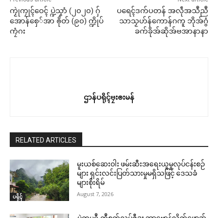
ကၟုဲကၠုၚ်ဝေၚ် ပ္ဍဲသၞာံ (၂၀၂၀) ဂှ်
ပရေၚ်ဒက်ပတန် အလဵုအသဳညဳ
အောန်စှေ်အာ ၜိုတ် (၉၀) က္ဍိုပ်
သာသၟဟ်န်ကောန်ဂကူ ဘိုအ်ဂွံ
ကၠံဂး
ခက်ခိုအ်ဆိုအ်ဗအာနာနာ
ဌာန်ပရိုၚ်ဗၠးၜးမန်
RELATED ARTICLES
မူးယစ်ဆေးဝါး ဖမ်းဆီးအရေးယူမှုလုပ်ငန်းစဉ်
များ ရှင်းလင်းပြတ်သားမှုမရှိသဖြင့် ဒေသခံ
များစိုးရိမ်
August 7, 2026
ပရိုၚ်