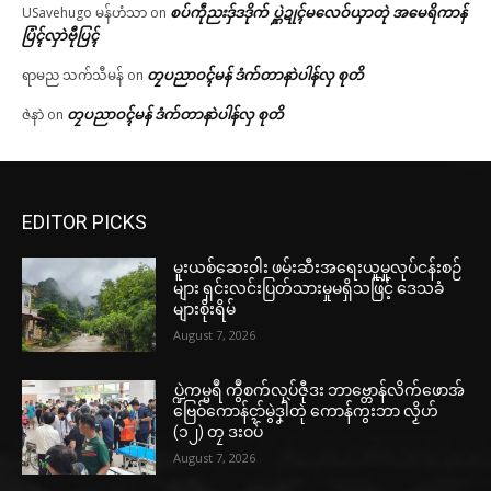
စပ်ကဵုညးဒှ်ဒဒိုက် ပ္ဋဲဍုၚ်မလေဝ်ယှာတုဲ အမေရိကာန်
USavehugo မန်ဟံသာ
on
ပြံၚ်လှာဲဗီုပြၚ်
တၠပညာဝၚ်မန် ဒံက်တာနာဲပါန်လှ စုတိ
ရာမည သက်သီမန်
on
တၠပညာဝၚ်မန် ဒံက်တာနာဲပါန်လှ စုတိ
ဇဲနာဲ
on
EDITOR PICKS
မူးယစ်ဆေးဝါး ဖမ်းဆီးအရေးယူမှုလုပ်ငန်းစဉ်
များ ရှင်းလင်းပြတ်သားမှုမရှိသဖြင့် ဒေသခံ
များစိုးရိမ်
August 7, 2026
ပ္ဍဲကမ္မရဳ ကွဳစက်လုပ်ဇီုဒး ဘာဗ္တောန်လိက်ဖောအ်
ဗြေဝ်ကောန်ၚာ်မွဲဒၞါဲတုဲ ကောန်ကွးဘာ လၟိဟ်
(၁၂) တၠ ဒးဝပ်
August 7, 2026