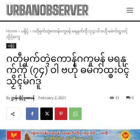
URBANOBSERVER
Home
ပရိုၚ်
ဂတဵုမုက်တ္ၚဲကောန်ဂကူမန် မရနုက်ကဵု (၇၄) ဝါ ဗဟဵု ဓမံက်ထ္ၜးဝၚ်
သၟိၚ်မဂဒူ
ပရိုၚ်
ဂတဵုမုက်တ္ၚဲကောန်ဂကူမန် မရနု
က်ကဵု (၇၄) ဝါ ဗဟဵု ဓမံက်ထ္ၜးဝၚ်
သၟိၚ်မဂဒူ
By
ဌာန်ပရိုၚ်ဗၠးၜးမန်
February 2, 2021
31
0