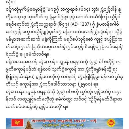
လီုရ။
ဝၚ်ဂတဵုမုက်ဗွဲခမၞောန်ဝွံ ‘မဂဒူဂှ် သက္ကရာဇ် (၆၁၄) သၞာံ၊ ပ္ဍဲဍုၚ်ဝါန် နူ
ကဵုမဇသၟာဗ္ၚ သၠးတိတ်ကၠုၚ်နူဂဝ်ဂၞဴရ။ ဒုၚ် ကေတ်တဆိပ်ကြာ သၟိၚ်ဝါ
ရေဝ်ရောဝ်တုဲ ပ္ဍဲကဵုသက္ကရာဇ် (၆၄၉) (AD-1287) ဂှ် ခၞံပတန်ဂေါဝ်
ဆာဲကၠုၚ် တၞောဝ်သၟိၚ်ဍုၚ်မုဟ်တၟံ မပြာကတ်လောန် ပ္ဍဲဝၚ်မန်ရ။ သၟိၚ်
မန်ဗၟာအဆက်ဆက် မနွံကဵုကြက် မရပ်စပ်သုၚ်စောဲ ကၠုၚ် ဒယှ်ပြာက
တ်ပေၚ်ကၞာတ် ပြကိုဟ်ဓမ္မသာတ်မွဲကၞပ်တၟေၚ် စဳရေၚ်ချူခၞံလဝ်ရောၚ်’
ရဴသာ်ဝွံ ချူဓမံက်လဝ်ရ။
စၚ်အသေအဟာန် တ္ၚဲကောန်ဂကူမန် မရနုက်ကဵု (၇၄) ဝါ ဗဟဵုဂှ် က
မ္မတဳကၠောန်ဗဒှ်တံ ရန်လဝ် သွက်ဂွံကၠောန် အာ ပ္ဍဲကဵုၝောံခန်တွဵုရး
(ပြည်နယ်ခန်းမ) ဍုၚ်မတ်လီုတုဲ ယဝ်ဒၞာဲဂှ် ဟွံပြေပြံၚ်မ္ဂး ရန်လဝ် ဒၞာဲဒု
တိယဂှ် ကၠောန်အာ ပ္ဍဲကျာ်ဒေါဝ်သာသနာ (၂၅၀၀) ရ။
တ္ၚဲကောန်ဂကူမန် မရနုက်ကဵု (၇၃) ဝါ ဗဟဵု သၞာံတုဲကၠုၚ်တေံဂှ် ကၠော
န်လဝ် လတူဍုၚ်မတ်မလီုတုဲ ဓမံက်ထ္ၜး လဝ်ဝၚ် ‘သၟိၚ်မန်မတ်ပိရာဇာ
ဆက်စပ်ပရေၚ်ဝၚ် ဍုၚ်မတ်မလီု’ ရ။