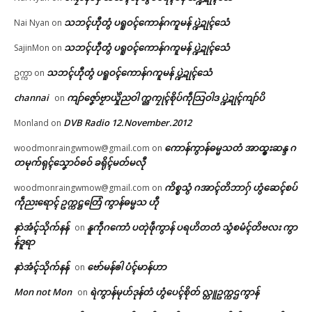
သဘၚ်ဟီုတွံ ပရူဝၚ်ကောန်ဂကူမန် ပ္ဍဲဍုၚ်သေံ
Nai Nyan
on
သဘၚ်ဟီုတွံ ပရူဝၚ်ကောန်ဂကူမန် ပ္ဍဲဍုၚ်သေံ
SajinMon
on
သဘၚ်ဟီုတွံ ပရူဝၚ်ကောန်ဂကူမန် ပ္ဍဲဍုၚ်သေံ
ဥက္ကာ
on
channai
ကျာ်ဇၞော်ဗၟာယှိုဲညဝါ က္ညကၠုၚ်စိုပ်ကဵုသြဝါဒ ပ္ဍဲဍုၚ်ကျာ်ပိ
on
DVB Radio 12.November.2012
Monland
on
ကောန်ကွာန်ဓမ္မသတံ အာထ္ၜးဆန္ဒ ဂ
woodmonraingwmow@gmail.com
on
တမုက်ရုၚ်သၞောဝ်ဓဝ် ခရိုၚ်မတ်မလီု
ကိစ္စသွံ ဂအာၚ်တိဘာဂှ် ဟွံဆေၚ်စပ်
woodmonraingwmow@gmail.com
on
ကဵုညးရောၚ် ဥက္ကဋ္ဌတြေံ ကွာန်ဓမ္မသ ဟီု
နာဲအံၚ်သိုက်နန်
နူကဵုဂကောံ ပတုဲဖဵုကွာန် ပရဟိတတံ သွံစမံၚ်တိဗလး ကွာ
on
န်ဒူရာ
နာဲအံၚ်သိုက်နန်
ဗော်မန်ၜါ ပံၚ်မာန်ဟာ
on
Mon not Mon
ရဲကွာန်မုဟ်ဒုန်တံ ဟွံပေၚ်စိုတ် လ္တူဥက္ကဌကွာန်
on