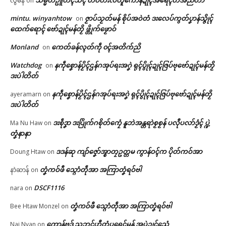
သမ္မတဥူတိၚ်သိၚ် တပ်တးလတူကောန်ဍုၚ်အရေၚ်တအ်ညိဟာ
လွီမန်
on
ပရိုၚ်လက္ကရဴအိုတ်
mintu. winyanhtow
ဇၟာပ်သၟတ်မန် စိုပ်အဝဲတံ ဒးလေပ်ကွတ်ပၞာန်သ္ဇိုၚ်
on
ပ္ဍဲတ္ၚဲကောန်ဂကူမန် မရနုက်
တင်ရန်တၟအ် တ္ၚဲကောန်ဂကူ
🏛 လညာတ်ပါ်ပဲါ
ထေက်ရောၚ် ဗော်ဍုၚ်မန်တၟိ ဖ္တိုက်ဖၟောဝ်
ကဵု(၇၉)ဝါ ဂှ် မုမုဂွံဏာ ပရဲပရင်၊
မန် လ္ပကဵုဗၠးတိတ်အာညိ
မုဂွံဏာ တင်ခန်လ္ၚတ်ကီုရော
January 26, 2026
Monland
ကေတ်ခန်လ္ၚတ်ကဵု ၀ၚ်အတိက်ညိ
on
ညးဒါန်လိက်
February 5, 2026
In "ပရိုၚ်"
In "ပရိုၚ်"
Watchdog
နကဵုစၞောန်ပၟိၚ်ဌန်ဂအုပ်ရးအဂၞဲ ရုၚ်ပွိုၚ်ဍုၚ်ဇြပ်ဗုဗော်ဍုၚ်မန်တၟိ
on
ဒးပဲါတိတ်
ဗွဳဒဳယဵု
နကဵုစၞောန်ပၟိၚ်ဌန်ဂအုပ်ရးအဂၞဲ ရုၚ်ပွိုၚ်ဍုၚ်ဇြပ်ဗုဗော်ဍုၚ်မန်တၟိ
ayeramarn
on
ကေတ်အဆက်
ဒးပဲါတိတ်
ဒးစဵုဒၞာ ဒးပြိုက်ဂစိုတ်ကၠေံ နူဘဲအန္တရာဲစၟစၟန် ပလီုပလာ်ဒၟံၚ် ပ္ဍဲ
Ma Nu Haw
on
တၞံနာနာ
ဗၞတ်ဗ္ၜတ်လဝ်ပ္ဍဲဗွိုၚ်ဂှ်ဟေၚ် ပၟိက်စို
© ဌာန်ပရိုၚ်ဗၠးၜးမန်
တ်ဂှ်ဂြဴ
ဒဒန်ဆု ကျာ်ဇၞော်အ္စာတၠဥတ္တမ ကွာန်ဝၚ်က ပိုတ်ကဝ်အာ
Doung Htaw
on
June 15, 2026
In "ပရိုၚ်"
တၞံကဝ်ဖီ သ္ဂောံတဵုအာ အကြာတၞံရဝ်ဗါ
နာဲဆာန်
on
DSCF1116
nara
on
တၞံကဝ်ဖီ သ္ဂောံတဵုအာ အကြာတၞံရဝ်ဗါ
Bee Htaw Monzel
on
ကၠောန်ဗဒှ် သဘၚ်ဟီုတွံပရေၚ်မန် အပ္ဍဲဍုၚ်သေံ
Nai Nyan
on