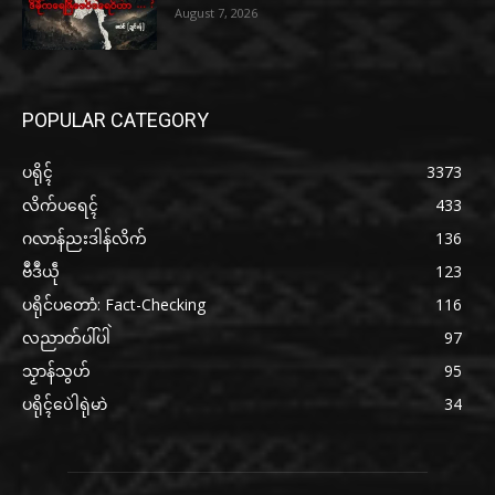
August 7, 2026
POPULAR CATEGORY
ပရိုၚ်
3373
လိက်ပရေၚ်
433
ဂလာန်ညးဒါန်လိက်
136
ဗဳဒဳယဵု
123
ပရိုင်ပတောံ: Fact-Checking
116
လညာတ်ပါ်ပါဲ
97
သၟာန်သွဟ်
95
ပရိုၚ်ပေဲါရုဲမာဲ
34