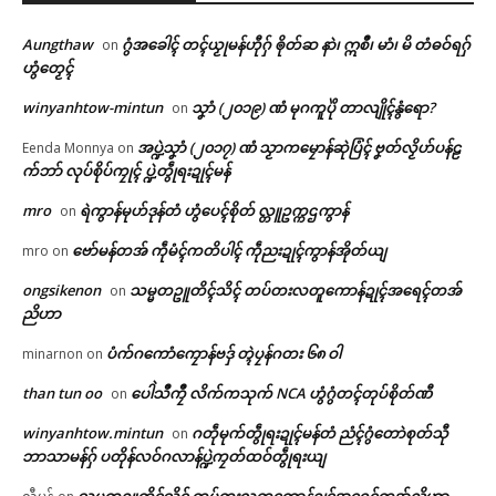
Aungthaw
ဂွံအခေါၚ် တၚ်ယၟုမန်ဟီုဂှ် ၜိုတ်ဆ နာဲ၊ ဣစဳ၊ မာံ၊ မိ တံဓဝ်ရဂှ်
on
ဟွံတၟေၚ်
winyanhtow-mintun
သၞာံ (၂၀၁၉) ဏံ မုဂကူပိုဲ တာလျိုၚ်နွံရော?
on
အပ္ဍဲသၞာံ (၂၀၁၇) ဏံ သၟာကမၠောန်ဆုဲပြံၚ် ဗၞတ်လၟိဟ်ပန်ဠ
Eenda Monnya
on
က်ဘာ် လုပ်စိုပ်ကၠုၚ် ပ္ဍဲတွဵုရးဍုၚ်မန်
mro
ရဲကွာန်မုဟ်ဒုန်တံ ဟွံပေၚ်စိုတ် လ္တူဥက္ကဌကွာန်
on
ဗော်မန်တအ် ကဵုမံၚ်ကတိပါၚ် ကဵုညးဍုၚ်ကွာန်အိုတ်ယျ
mro
on
ongsikenon
သမ္မတဥူတိၚ်သိၚ် တပ်တးလတူကောန်ဍုၚ်အရေၚ်တအ်
on
ညိဟာ
ပံက်ဂကောံကၠောန်ဗဒှ် တ္ၚဲပၠန်ဂတး ၆၈ ဝါ
minarnon
on
ဌာန်ပရိုၚ်ဗၠးၜးမန်
Related
than tun oo
ပေါဲသဳကၠဳ လိက်ကသုက် NCA ဟွံဂွံတၚ်တုပ်စိုတ်ဏီ
on
ရုဲစှ်
winyanhtow.mintun
ဂတဵုမုက်တွဵုရးဍုၚ်မန်တံ ညံၚ်ဂွံတောဲစုတ်သီု
on
ဘာသာမန်ဂှ် ပတိုန်လဝ်ဂလာန်ပ္ဍဲကၠတ်ထဝ်တွဵုရးယျ