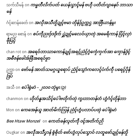
ကမ္မတဳလိက်ပတ် ယေန်သၞာၚ်မန် ဗဟဵု ပတိတ်ဂျာနေဝ် ဘာသာ
သက်သီမန်
on
မန်
အလဵုအသဳတၟိဍုၚ်ဗမာ တိုန်ဒှ်ဥက္ကဌ အာဇြဳယာန်မ္ဂး
ဂံၚ်ဆာန်ခေတ်
on
စပ်ကဵုညးဒှ်ဒဒိုက် ပ္ဋဲဍုၚ်မလေဝ်ယှာတုဲ အမေရိကာန် ပြံၚ်လှာဲ
ရာမည စောန်
on
ဗီုပြၚ်
အရေဝ်ဘာသာကောန်ဍုၚ်အရၚ်ညံၚ်ဂွံကၠေံကၠက်အာ ကၠောန်ဒၟံၚ်
chan rot
on
အစဳဇန်ဖေါအ်ဗြဳအရေဝ်ဗၟာ
ဗော်မန် အာတ်သမဂ္ဂယူရောပ် ညံၚ်သ္ဂောံကလေၚ်ပံက်ကဵု ပရေၚ်ပိုန်
ဥက္ကာ
on
ဒြပ်
ပေဲါရုဲမာဲ – ၂၀၁၀ တုဲမ္ဂး (၃)
အသီ
on
ဟိုတ်နူအသိၚ်ပေဲါဗတိုက်တုဲ ကွးဘာတန်တံ ဟွံဂံၚ်တိုန်ဘာ
chanmon
on
ကေအေန်ယူ အာတ်မိက်သြန် ညံၚ်ဟွံပလာပ်ပထုဲ ပေဲါရုဲမာဲ
Mon
on
Bee Htaw Monzel
ကေတ်ခန်လ္ၚတ်ကဵု ၀ၚ်အတိက်ညိ
on
အလဵုအသဳပၞာန် စွံစိုတ် ဗော်ဟွံလုပ်သၞောဝ် လတူဗော်ဍုၚ်မန်တၟိ
Ougkar
on