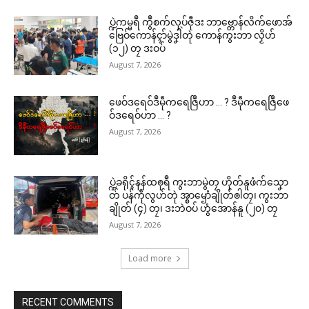
ပ္ဍဲကမ္မရဳ ကွဳစက်လုပ်ဇီုဒး ဘာဗ္တောန်လိက်ဖောအ်
ဗြေဝ်ကောန်ၚာ်မွဲဒၞါဲတုဲ ကောန်ကွးဘာ လၟိဟ်
(၁၂) တၠ ဒးဝပ်
August 7, 2026
ဖေဝ်ဒရေဝ်ဒဳမဵုကရေဇြဳဟာ … ? ဒဳမဵုကရေဇြဳဖေ
ဝ်ဒရေဝ်ဟာ … ?
August 7, 2026
ပ္ဍဲခရိုၚ်နန်ထၜုရဳ ကွးဘာမွဲတၠ ဟိုတ်နူဖံက်သၞော
တ် ပန်ကဵုလွဟ်တုဲ အ္စာၝောံချိုတ်ၜါတၠ၊ ကွးဘာ
ချိုတ် (၄) တၠ၊ ဒးဘဲဝပ် ဟွံအောန်နူ (၂၀) တၠ
August 7, 2026
Load more
RECENT COMMENTS