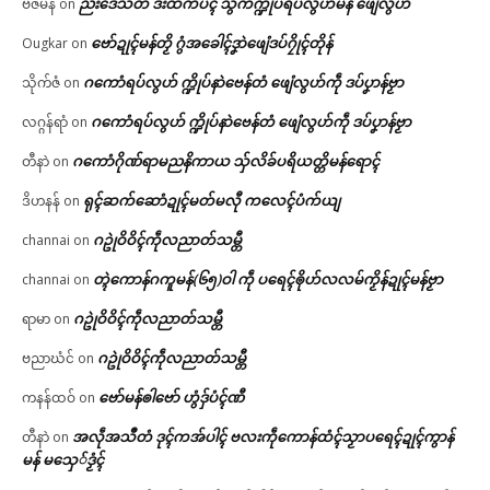
ညးဒေသတံ ဒးထံက်ပၚ် သွက်က္ဍိုပ်ရပ်လွဟ်မန် ဖျေံလွဟ်
ဗီဇမန်
on
ဗော်ဍုၚ်မန်တၟိ ဂွံအခေါၚ်ဒၞာဲဖျေံဒပ်ဂၠိုၚ်တိုန်
Ougkar
on
ဂကောံရပ်လွဟ် က္ဍိုပ်နာဲဗေန်တံ ဖျေံလွဟ်ကဵု ဒပ်ပၞာန်ဗၟာ
သိုက်ဇံ
on
ဂကောံရပ်လွဟ် က္ဍိုပ်နာဲဗေန်တံ ဖျေံလွဟ်ကဵု ဒပ်ပၞာန်ဗၟာ
လဂ္ဂန်ရာံ
on
ဂကောံဂိုဏ်ရာမညနိကာယ သှ်လိခ်ပရိယတ္တိမန်ရောၚ်
တီနာဲ
on
ရုၚ်ဆက်ဆောံဍုၚ်မတ်မလီု ကလေၚ်ပံက်ယျ
ဒိဟနန်
on
ဂဥုဲဝိဝိၚ်ကဵုလညာတ်သမ္တီ
channai
on
တ္ၚဲကောန်ဂကူမန်(၆၅)ဝါ ကဵု ပရေၚ်ၜိုဟ်လလမ်ကၟိန်ဍုၚ်မန်ဗၟာ
channai
on
ဂဥုဲဝိဝိၚ်ကဵုလညာတ်သမ္တီ
ရာမာ
on
ဂဥုဲဝိဝိၚ်ကဵုလညာတ်သမ္တီ
ဗညာဃံင်
on
ဗော်မန်ၜါဗော် ဟွံဒှ်ပံၚ်ဏီ
ကနန်ထဝ်
on
အလဵုအသဳတံ ဒုၚ်ကအ်ပါၚ် ဗလးကဵုကောန်ထံၚ်သၟာပရေၚ်ဍုၚ်ကွာန်
တီနာဲ
on
မန် မသှေ်ဒၟံၚ်