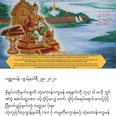
ဝဏ္ဏမာန်၊ ဂျာန်နဝါရဳ ၂၉၊ ၂၀၂၁
ဗီုရုပ်ဂတဵုမုက်ပစူတိ တ္ၚဲကောန်ဂကူမန် မရနုက်ကဵု (၇၄) ဝါ ဗဟဵု သၞာံ
ဏံဝွံ ဓမံက်ထ္ၜးဏာ ဝၚ်သၟိၚ်မဂဒူ ကော် သၟိၚ်ဝါရေဝ်ရောဝ် ကေၚ်ပိုၚ်
ပြဳလဝ်ဍုၚ်မုဟ်တၟံ (မတ္တမ) ဂှ်ရ။
တုဲကၠုၚ်ဂိတုဂျာန်နဝါရဳ (၁၀) ဂှ် ကမ္မတဳကၠောန်ဗဒှ် တ္ၚဲကောန်ဂကူမန်