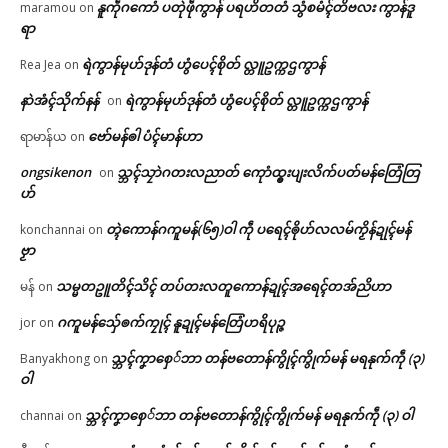
နူကဵုဂကောံ ပတုဲဖဵုကွာန် ပရဟိတတံ သွံစမံၚ်တိဗလး ကွာန်ဒူ
maramou
on
ရာ
ရဲကွာန်မုဟ်ဒုန်တံ ဟွံပေၚ်စိုတ် လ္တူဥက္ကဌကွာန်
Rea Jea
on
နာဲအံၚ်သိုက်နန်
ရဲကွာန်မုဟ်ဒုန်တံ ဟွံပေၚ်စိုတ် လ္တူဥက္ကဌကွာန်
on
ဗော်မန်ၜါ ပံၚ်မာန်ဟာ
ရာမာန်ယ
on
ongsikenon
သ္ဘၚ်သၠာဲဂတးလညာတ် ကေုာံထ္ၜးပျးလိက်ပတ်မန်တြေံတြ
on
ဟ်
တ္ၚဲကောန်ဂကူမန်(၆၅)ဝါ ကဵု ပရေၚ်ၜိုဟ်လလမ်ကၟိန်ဍုၚ်မန်
konchannai
on
ဗၟာ
သမ္မတဥူတိၚ်သိၚ် တပ်တးလတူကောန်ဍုၚ်အရေၚ်တအ်ညိဟာ
မန်
on
ဂကူမန်​သှ်ေၜက်ကၠုၚ် နူဍုၚ်မန်တြေံဟရိပုဉ္ဇ
jor
on
သ္ဘၚ်ကၞာစှေ်ဘာ တန်ဗတောန်ကွိုၚ်ကွိုက်မန် မရနုက်ကဵု (၃)
Banyakhong
on
ဝါ
သ္ဘၚ်ကၞာစှေ်ဘာ တန်ဗတောန်ကွိုၚ်ကွိုက်မန် မရနုက်ကဵု (၃) ဝါ
channai
on