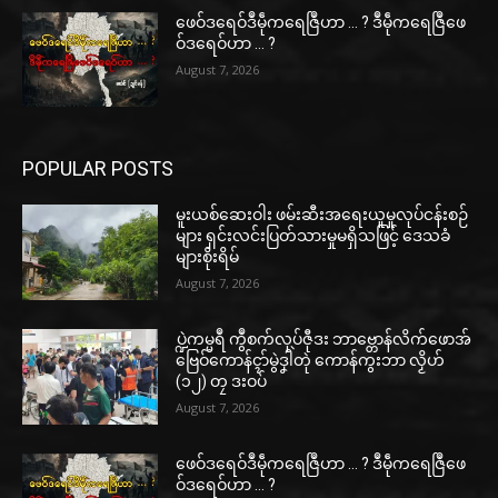
ဖေဝ်ဒရေဝ်ဒဳမဵုကရေဇြဳဟာ … ? ဒဳမဵုကရေဇြဳဖေ
ဝ်ဒရေဝ်ဟာ … ?
August 7, 2026
POPULAR POSTS
မူးယစ်ဆေးဝါး ဖမ်းဆီးအရေးယူမှုလုပ်ငန်းစဉ်
များ ရှင်းလင်းပြတ်သားမှုမရှိသဖြင့် ဒေသခံ
များစိုးရိမ်
August 7, 2026
ပ္ဍဲကမ္မရဳ ကွဳစက်လုပ်ဇီုဒး ဘာဗ္တောန်လိက်ဖောအ်
ဗြေဝ်ကောန်ၚာ်မွဲဒၞါဲတုဲ ကောန်ကွးဘာ လၟိဟ်
(၁၂) တၠ ဒးဝပ်
August 7, 2026
ဖေဝ်ဒရေဝ်ဒဳမဵုကရေဇြဳဟာ … ? ဒဳမဵုကရေဇြဳဖေ
ဝ်ဒရေဝ်ဟာ … ?