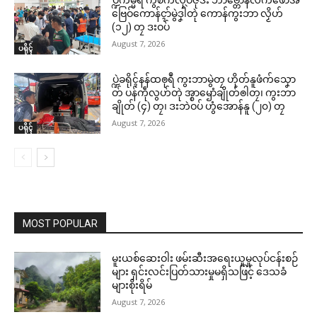
ပ္ဍဲကမ္မရဳ ကွဳစက်လုပ်ဇီုဒး ဘာဗ္တောန်လိက်ဖောအ်
ဗြေဝ်ကောန်ၚာ်မွဲဒၞါဲတုဲ ကောန်ကွးဘာ လၟိဟ်
(၁၂) တၠ ဒးဝပ်
August 7, 2026
ပရိုၚ်
ပ္ဍဲခရိုၚ်နန်ထၜုရဳ ကွးဘာမွဲတၠ ဟိုတ်နူဖံက်သၞော
တ် ပန်ကဵုလွဟ်တုဲ အ္စာၝောံချိုတ်ၜါတၠ၊ ကွးဘာ
ချိုတ် (၄) တၠ၊ ဒးဘဲဝပ် ဟွံအောန်နူ (၂၀) တၠ
August 7, 2026
ပရိုၚ်
MOST POPULAR
မူးယစ်ဆေးဝါး ဖမ်းဆီးအရေးယူမှုလုပ်ငန်းစဉ်
များ ရှင်းလင်းပြတ်သားမှုမရှိသဖြင့် ဒေသခံ
များစိုးရိမ်
August 7, 2026