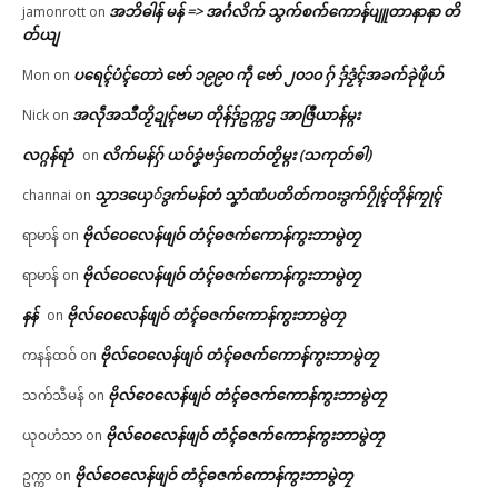
အဘိဓါန် မန် => အၚ်္ဂလိက် သွက်စက်ကောန်ပျူတာနာနာ တိ
jamonrott
on
တ်ယျ
ပရေၚ်ပံၚ်တောဲ ဗော် ၁၉၉၀ ကဵု ဗော် ၂၀၁၀ ဂှ် ဒှ်ဒၟံၚ်အခက်ခုဲဖိုဟ်
Mon
on
အလဵုအသဳတၟိဍုၚ်ဗမာ တိုန်ဒှ်ဥက္ကဌ အာဇြဳယာန်မ္ဂး
Nick
on
လဂ္ဂန်ရာံ
လိက်မန်ဂှ် ယဝ်ခၞံဗဒှ်ကေတ်တၟိမ္ဂး (သကုတ်ၜါ)
on
သၟာဒယှေ်ဒွက်မန်တံ သၞာံဏံပတိတ်ကဝးဒွက်ဂၠိုၚ်တိုန်ကၠုၚ်
channai
on
ဗိုလ်ဝေလေန်ဖျဝ် တံၚ်ဓဇက်ကောန်ကွးဘာမွဲတၠ
ရာမာန်
on
ဗိုလ်ဝေလေန်ဖျဝ် တံၚ်ဓဇက်ကောန်ကွးဘာမွဲတၠ
ရာမာန်
on
နန်
ဗိုလ်ဝေလေန်ဖျဝ် တံၚ်ဓဇက်ကောန်ကွးဘာမွဲတၠ
on
ဗိုလ်ဝေလေန်ဖျဝ် တံၚ်ဓဇက်ကောန်ကွးဘာမွဲတၠ
ကနန်ထဝ်
on
ဗိုလ်ဝေလေန်ဖျဝ် တံၚ်ဓဇက်ကောန်ကွးဘာမွဲတၠ
သက်သီမန်
on
ဗိုလ်ဝေလေန်ဖျဝ် တံၚ်ဓဇက်ကောန်ကွးဘာမွဲတၠ
ယုဝဟံသာ
on
ဗိုလ်ဝေလေန်ဖျဝ် တံၚ်ဓဇက်ကောန်ကွးဘာမွဲတၠ
ဥက္ကာ
on