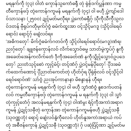
မရနုက်ကဵု (၇၃) ဝါတံ ကၠောန်သ္ပကောံဓရီု တုဲ ရုဲစှ်ဒက်ပ္တန်ဏာ ကမ္မ
တဳကၠောန်ဗဒှ် တ္ၚဲကောန်ဂကူမန် မရနုက်ကဵု (၇၄) ဝါ ဗဟဵု ပ္ဍဲကျာ်ဒေါ
ဝ်သာသနာ (၂၅၀၀) ဍုၚ်မတ်မလီုရ။ ပ္ဍဲကောံဓရီုဂှ် သီုကဵုသဳကၠဳသ္ပလ
ဝ်ဒတန် ဗီုရုပ်ဂတဵုမုက်ဂှ်ဝွံ ဓမံက်ထ္ၜးအာ ဝၚ်သၟိၚ်မဂဒူ (သၟိၚ်ဝါရေဝ်
ရောဝ်) ရောၚ်ဂှ် ဖျေံလဝ်ရ။
‘အဓိကတှေ် မိက်ဂွံဓမံက်ဂတဝ်ကဵု သၟိၚ်ဝါရေဝ်ရောဝ်(မဂဒူ)ဏံရ၊
ညးဂှ်တှေ် ချူဇန်ကၠောန်လဝ် လိက်သၞောဝ်ဓမ္မ သာတ်မွဲကၞပ်ဂှ် နူကဵု
အခေတ်အေန်ကလိက်တေံ ဒဵုကဵုအခေတ်ဏံ နကဵုသ္ဇိုၚ်သၞောဝ်ဥပဒေ
တှေ် ညးတံသုၚ်စောဲ ကၠုၚ်မံၚ်၊ တၚ်ဏံဂှ် ပ္ဍဲဝၚ်မန်ပိုဲတှေ် ပိုဲဒးဓမံ
က်ထေက်ဏောၚ် ပိုဲညာတ်ကေတ်တုဲ ဟိုတ်ဂှ်ရ ပိုဲရုဲစှ်လဝ် ဝၚ်သၟိၚ်ဝါ
ရေဝ်ရောဝ်ဏံ’ သာ်ဝွံ ညးအုပ်ကာနာနာ မိစန္ဒာနန် ဟီုရ။
တ္ၚဲကောန်ဂကူမန် မရနုက်ကဵု (၇၄) ဝါ ဗဟဵု သၞာံဏံဝွံ နူစဒက်ပတန်
လဝ် ကမ္မတဳကၠောန်ဗဒှ် တ္ၚဲကောန်ဂကူမန် မ ရနုက်ကဵု (၇၃) ဝါ သၞာံ
တုဲကၠုၚ်တေံဂှ် အလန်မရနုက်ကဵု (၇၄) ဝါဏံမ္ဂး ရံၚ်ကဵုအကာဲအရာဂ
ကူမန် ပ္ဍဲဍုၚ်သဓီုတုဲ ကၠောန်အာ တ္ၚဲကောန်ဂကူမန်ဗဟဵု ပ္ဍဲဍုၚ်သဓီု
(သုဝဏ္ဏဘုံ) ရောၚ် ဖျေံလဝ်နွံကီုလေဝ် ဟိုတ်နူအကာဲအရာယဲ ကပ်
တုဲ အစဳဇန်ကၠောန် ပ္ဍဲဍုၚ်သဓီု (သုဝဏ္ဏဘုံ) ဂှ် ပဆုဲပြံၚ်ဏာ ဍုၚ်မတ်မ