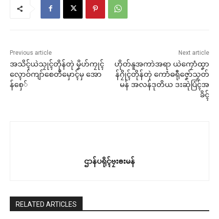
Previous article
Next article
အသိၚ်ယဲသၠုၚ်တိုန်တုဲ မၞိဟ်ကၠုၚ်
ဟိုတ်နူအကာဲအရာ ယဲကၠောံထၞာ
လ္ၚောဝ်ကျာ်စေတဳမှောၚ်မှ အော
န်ဂၠိုၚ်တိုန်တုဲ ကောံဓရီုဇၞော်သၟတ်
န်စှေ်
မန် အလန်ဒုတိယ ဒးဆုဲပြံၚ်အ
ခိၚ်
ဌာန်ပရိုၚ်ဗၠးၜးမန်
RELATED ARTICLES