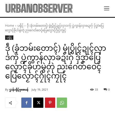
URBANOBSERVER
Home
ပရိုၚ်
ဒဵု (ခုံဘမ်းတောၚ်) မၞုံပွိုၚ်ဍုၚ်လှာဒကှ် ပ္ဍဲကွာန်လှာခဍးဂှ် ဒှ်ဒၞာဲပြေ
လၟောၚ်ခိုဟ်မွဲတုဲ ညးဂေတ်ဝေၚ်ပြေလၟောၚ်ဂၠိုၚ်ကၠုၚ်
ပရိုၚ်
ဒဵု (ခုံဘမ်းတောၚ်) မၞုံပွိုၚ်ဍုၚ်လှာ
ဒကှ် ပ္ဍဲကွာန်လှာခဍးဂှ် ဒှ်ဒၞာဲပြေ
လၟောၚ်ခိုဟ်မွဲတုဲ ညးဂေတ်ဝေၚ်
ပြေလၟောၚ်ဂၠိုၚ်ကၠုၚ်
By
ဌာန်ပရိုၚ်ဗၠးၜးမန်
July 19, 2021
33
0