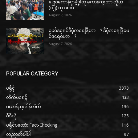
ဗြေဝ်ကောန်ၚာ်မွဲဒၞါဲတုဲ ကောန်ကွးဘာ လၟိဟ်
(၁၂) တၠ ဒးဝပ်
August 7, 2026
ဖေဝ်ဒရေဝ်ဒဳမဵုကရေဇြဳဟာ … ? ဒဳမဵုကရေဇြဳဖေ
ဝ်ဒရေဝ်ဟာ … ?
August 7, 2026
POPULAR CATEGORY
ပရိုၚ်
3373
လိက်ပရေၚ်
433
ဂလာန်ညးဒါန်လိက်
136
ဗဳဒဳယဵု
123
ပရိုင်ပတောံ: Fact-Checking
116
လညာတ်ပါ်ပါဲ
97