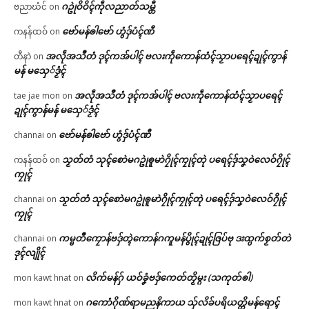
ဂဥုဲဝိဝိၚ်ကဵုလညာတ်သမ္တီ
ဗညာဃံင်
on
ဗော်မန်ၜါဗော် ဟွံဒှ်ပံၚ်ဏီ
ကနန်ထဝ်
on
အလဵုအသဳတံ ဒုၚ်ကအ်ပါၚ် ဗလးကဵုကောန်ထံၚ်သၟာပရေၚ်ဍုၚ်ကွာန်
တီနာဲ
on
မန် မသှေ်ဒၟံၚ်
အလဵုအသဳတံ ဒုၚ်ကအ်ပါၚ် ဗလးကဵုကောန်ထံၚ်သၟာပရေၚ်
tae jae mon
on
ဍုၚ်ကွာန်မန် မသှေ်ဒၟံၚ်
ဗော်မန်ၜါဗော် ဟွံဒှ်ပံၚ်ဏီ
channai
on
သၟတ်တံ သုၚ်စောဲမဂဥုဲၜူမာဲဂၠိုၚ်ကၠုၚ်တုဲ ပရေၚ်ဒှ်သၞဝဲလေဝ်ဂၠိုၚ်
ကနန်ထဝ်
on
ကၠုၚ်
သၟတ်တံ သုၚ်စောဲမဂဥုဲၜူမာဲဂၠိုၚ်ကၠုၚ်တုဲ ပရေၚ်ဒှ်သၞဝဲလေဝ်ဂၠိုၚ်
channai
on
ကၠုၚ်
ကမ္မတဳကၠောန်ဗဒှ်တ္ၚဲကောန်ဂကူမန်ပွိုၚ်ဍုၚ်ဇြပ်ဗု ဒးထ္ပက်စၟတ်တဲ
channai
on
ဒုၚ်လျိုၚ်
လိက်မန်ဂှ် ယဝ်ခၞံဗဒှ်ကေတ်တၟိမ္ဂး (သကုတ်ၜါ)
mon kawt hnat
on
ဂကောံဂိုဏ်ရာမညနိကာယ သှ်လိခ်ပရိယတ္တိမန်ရောၚ်
mon kawt hnat
on