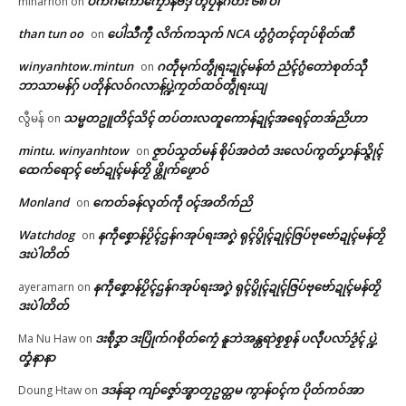
ပံက်ဂကောံကၠောန်ဗဒှ် တ္ၚဲပၠန်ဂတး ၆၈ ဝါ
minarnon
on
than tun oo
ပေါဲသဳကၠဳ လိက်ကသုက် NCA ဟွံဂွံတၚ်တုပ်စိုတ်ဏီ
on
winyanhtow.mintun
ဂတဵုမုက်တွဵုရးဍုၚ်မန်တံ ညံၚ်ဂွံတောဲစုတ်သီု
on
ဘာသာမန်ဂှ် ပတိုန်လဝ်ဂလာန်ပ္ဍဲကၠတ်ထဝ်တွဵုရးယျ
သမ္မတဥူတိၚ်သိၚ် တပ်တးလတူကောန်ဍုၚ်အရေၚ်တအ်ညိဟာ
လွီမန်
on
mintu. winyanhtow
ဇၟာပ်သၟတ်မန် စိုပ်အဝဲတံ ဒးလေပ်ကွတ်ပၞာန်သ္ဇိုၚ်
on
ဌာန်ပရိုၚ်ဗၠးၜးမန်
ထေက်ရောၚ် ဗော်ဍုၚ်မန်တၟိ ဖ္တိုက်ဖၟောဝ်
Related
Monland
ကေတ်ခန်လ္ၚတ်ကဵု ၀ၚ်အတိက်ညိ
on
ရုဲစှ်
Watchdog
နကဵုစၞောန်ပၟိၚ်ဌန်ဂအုပ်ရးအဂၞဲ ရုၚ်ပွိုၚ်ဍုၚ်ဇြပ်ဗုဗော်ဍုၚ်မန်တၟိ
on
ဒးပဲါတိတ်
ပရိုၚ်လက္ကရဴအိုတ်
နကဵုစၞောန်ပၟိၚ်ဌန်ဂအုပ်ရးအဂၞဲ ရုၚ်ပွိုၚ်ဍုၚ်ဇြပ်ဗုဗော်ဍုၚ်မန်တၟိ
ayeramarn
on
အပ္ဍဲပွိုၚ်ဍုၚ်လှာဒကှ် ပၠောပ်ကၠေၚ်
သၞောဝ်ဥပဒေညးဍုၚ်ကွာန် ဒးယို
ဒးပဲါတိတ်
🏛 လညာတ်ပါ်ပဲါ
စက်ဟွံဂွံတုဲ မွဲလဳတာ ၚုဟ်သၠုၚ်တို
က်ဂၠေၚ်ဝန်ပၞာန်ကဵု ပြသၞာတမ်ရိုဟ်
ဒးစဵုဒၞာ ဒးပြိုက်ဂစိုတ်ကၠေံ နူဘဲအန္တရာဲစၟစၟန် ပလီုပလာ်ဒၟံၚ် ပ္ဍဲ
Ma Nu Haw
on
န် (၁) ဠက်ဒကေဝ်ပြၚ်
ပရေၚ်ဂကူ
ညးဒါန်လိက်
တၞံနာနာ
March 12, 2026
May 25, 2026
In "ပရိုၚ်"
In "လိက်ပရေၚ်"
ဒဒန်ဆု ကျာ်ဇၞော်အ္စာတၠဥတ္တမ ကွာန်ဝၚ်က ပိုတ်ကဝ်အာ
Doung Htaw
on
ဗွဳဒဳယဵု