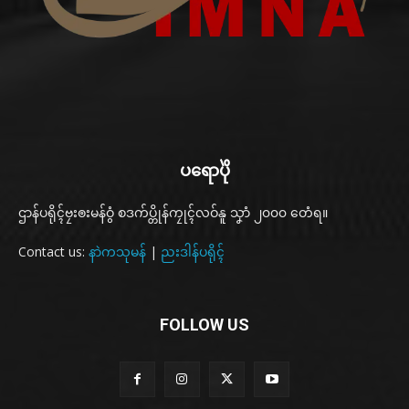
ပရောပိုဲ
ဌာန်ပရိုၚ်ဗၠးၜးမန်ဝွံ စဒက်ပ္တိုန်ကၠုၚ်လဝ်နူ သၞာံ ၂၀၀၀ တေံရ။
Contact us:
နာဲကသုမန်
|
ညးဒါန်ပရိုၚ်
FOLLOW US