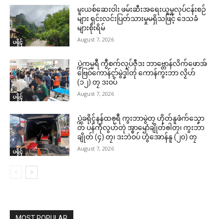
မူးယစ်ဆေးဝါး ဖမ်းဆီးအရေးယူမှုလုပ်ငန်းစဉ်
များ ရှင်းလင်းပြတ်သားမှုမရှိသဖြင့် ဒေသခံ
များစိုးရိမ်
August 7, 2026
ပရိုၚ်
ပ္ဍဲကမ္မရဳ ကွဳစက်လုပ်ဇီုဒး ဘာဗ္တောန်လိက်ဖောအ်
ဗြေဝ်ကောန်ၚာ်မွဲဒၞါဲတုဲ ကောန်ကွးဘာ လၟိဟ်
(၁၂) တၠ ဒးဝပ်
August 7, 2026
ပရိုၚ်
ပ္ဍဲခရိုၚ်နန်ထၜုရဳ ကွးဘာမွဲတၠ ဟိုတ်နူဖံက်သၞော
တ် ပန်ကဵုလွဟ်တုဲ အ္စာၝောံချိုတ်ၜါတၠ၊ ကွးဘာ
ချိုတ် (၄) တၠ၊ ဒးဘဲဝပ် ဟွံအောန်နူ (၂၀) တၠ
August 7, 2026
ပရိုၚ်
MOST POPULAR