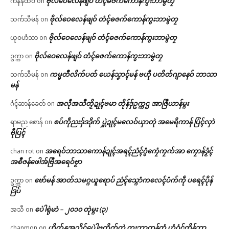
ဗိုလ်ဝေလေန်ဖျဝ် တံၚ်ဓဇက်ကောန်ကွးဘာမွဲတၠ
ကနန်ထဝ်
on
ဗိုလ်ဝေလေန်ဖျဝ် တံၚ်ဓဇက်ကောန်ကွးဘာမွဲတၠ
သက်သီမန်
on
ဗိုလ်ဝေလေန်ဖျဝ် တံၚ်ဓဇက်ကောန်ကွးဘာမွဲတၠ
ယုဝဟံသာ
on
ဗိုလ်ဝေလေန်ဖျဝ် တံၚ်ဓဇက်ကောန်ကွးဘာမွဲတၠ
ဥက္ကာ
on
ကမ္မတဳလိက်ပတ် ယေန်သၞာၚ်မန် ဗဟဵု ပတိတ်ဂျာနေဝ် ဘာသာ
သက်သီမန်
on
မန်
အလဵုအသဳတၟိဍုၚ်ဗမာ တိုန်ဒှ်ဥက္ကဌ အာဇြဳယာန်မ္ဂး
ဂံၚ်ဆာန်ခေတ်
on
စပ်ကဵုညးဒှ်ဒဒိုက် ပ္ဋဲဍုၚ်မလေဝ်ယှာတုဲ အမေရိကာန် ပြံၚ်လှာဲ
ရာမည စောန်
on
ဗီုပြၚ်
အရေဝ်ဘာသာကောန်ဍုၚ်အရၚ်ညံၚ်ဂွံကၠေံကၠက်အာ ကၠောန်ဒၟံၚ်
chan rot
on
အစဳဇန်ဖေါအ်ဗြဳအရေဝ်ဗၟာ
ဗော်မန် အာတ်သမဂ္ဂယူရောပ် ညံၚ်သ္ဂောံကလေၚ်ပံက်ကဵု ပရေၚ်ပိုန်
ဥက္ကာ
on
ဒြပ်
ပေဲါရုဲမာဲ – ၂၀၁၀ တုဲမ္ဂး (၃)
အသီ
on
ဟိုတ်နူအသိၚ်ပေဲါဗတိုက်တုဲ ကွးဘာတန်တံ ဟွံဂံၚ်တိုန်ဘာ
chanmon
on