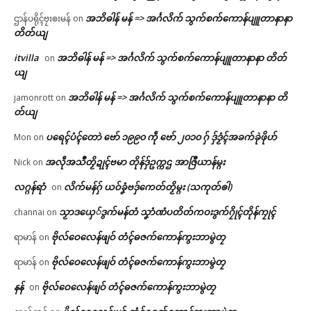
အဘိဓါန် မန် => အၚ်္ဂလိက် သွက်စက်ကောန်ပျူတာနာနာ
ဌာန်ပရိုၚ်ဗၠးၜးမန်
on
တိတ်ယျ
itvilla
အဘိဓါန် မန် => အၚ်္ဂလိက် သွက်စက်ကောန်ပျူတာနာနာ တိတ်
on
ယျ
အဘိဓါန် မန် => အၚ်္ဂလိက် သွက်စက်ကောန်ပျူတာနာနာ တိ
jamonrott
on
တ်ယျ
ပရေၚ်ပံၚ်တောဲ ဗော် ၁၉၉၀ ကဵု ဗော် ၂၀၁၀ ဂှ် ဒှ်ဒၟံၚ်အခက်ခုဲဖိုဟ်
Mon
on
အလဵုအသဳတၟိဍုၚ်ဗမာ တိုန်ဒှ်ဥက္ကဌ အာဇြဳယာန်မ္ဂး
Nick
on
လဂ္ဂန်ရာံ
လိက်မန်ဂှ် ယဝ်ခၞံဗဒှ်ကေတ်တၟိမ္ဂး (သကုတ်ၜါ)
on
သၟာဒယှေ်ဒွက်မန်တံ သၞာံဏံပတိတ်ကဝးဒွက်ဂၠိုၚ်တိုန်ကၠုၚ်
channai
on
ဗိုလ်ဝေလေန်ဖျဝ် တံၚ်ဓဇက်ကောန်ကွးဘာမွဲတၠ
ရာမာန်
on
ဗိုလ်ဝေလေန်ဖျဝ် တံၚ်ဓဇက်ကောန်ကွးဘာမွဲတၠ
ရာမာန်
on
နန်
ဗိုလ်ဝေလေန်ဖျဝ် တံၚ်ဓဇက်ကောန်ကွးဘာမွဲတၠ
on