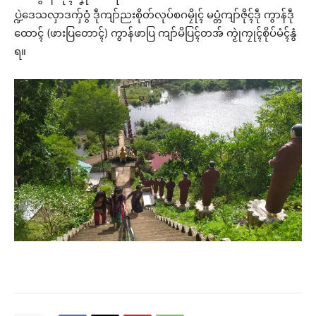
ပ္ဍဲဒေသလှာဒကှ်ဝွံ ဒဵုကျာ်ညးစိုတ်လုပ်စဂမၠိုၚ် မပ္တံကျာ်ဇိုၚ်ဒဵု ကွာန်ဒဵု
ထောၚ် (ဖားပြတောၚ်) ကွာန်ဖာပြ ကျာ်မိပြၚ်တအ် ကၟုဲကၠုၚ်စိုပ်မံၚ်နွံ
ရ။