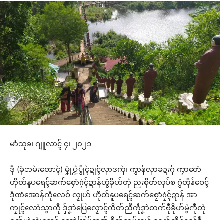
မာံသုခ၊ ဂျူလာၚ် ၄၊ ၂၀၂၁
ဒဵု (ခုံဘမ်းတောၚ်) မၞုံပ္ဍဲပွိုၚ်ဍုၚ်လှာဒကှ်၊ ကွာန်လှာခဍးဂှ် ကၠာတေံ
ဟိုတ်နူပရေၚ်ဆက်စၠောံဂၠံၚ်ဍာန်ဟွံခိုဟ်တုဲ ညးစိုတ်လုပ်စ ဂွံတိုန်ဝေၚ်
ဒဵုဏံအောန်ကီုလေဝ် လၟုဟ် ဟိုတ်နူပရေၚ်ဆက်စၠောံဂၠံၚ်ဍာန် အာ
ကၠုၚ်လောဲသွာကီု ဒှ်ဒၞာဲပြေလၟောၚ်ကိတ်ညဳကဵုဒၞာဲတက်ဗီုခိုဟ်မွဲကီုတုဲ