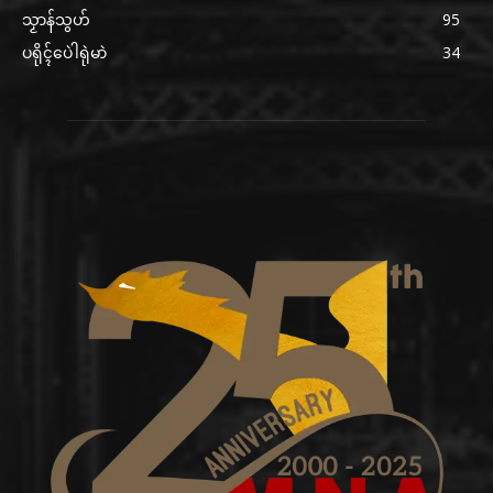
သၟာန်သွဟ်
95
ပရိုၚ်ပေဲါရုဲမာဲ
34