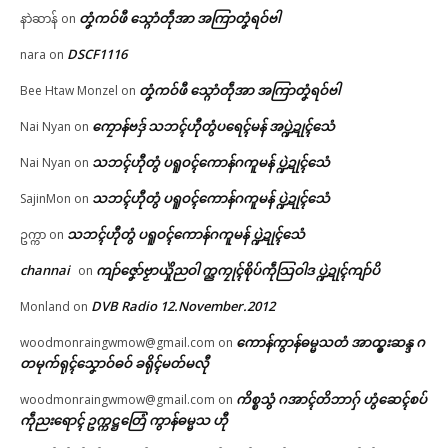
တၞံကဝ်ဖီ သ္ဂောံတဵုအာ အကြာတၞံရဝ်ဗါ
နာဲဆာန်
on
ကေတ်အဆက်
DSCF1116
nara
on
တၞံကဝ်ဖီ သ္ဂောံတဵုအာ အကြာတၞံရဝ်ဗါ
Bee Htaw Monzel
on
မုညးတအ် ဟီု မုညးတအ် ဂး – စ
© ဌာန်ပရိုၚ်ဗၠးၜးမန်
ကၠောန်ဗဒှ် သဘၚ်ဟီုတွံပရေၚ်မန် အပ္ဍဲဍုၚ်သေံ
Nai Nyan
on
ပ်ကဵုအကာဲအရာ ဍုင်ကျာ်ပိ
July 7, 2026
သဘၚ်ဟီုတွံ ပရူဝၚ်ကောန်ဂကူမန် ပ္ဍဲဍုၚ်သေံ
Nai Nyan
on
In "Vox Pop"
သဘၚ်ဟီုတွံ ပရူဝၚ်ကောန်ဂကူမန် ပ္ဍဲဍုၚ်သေံ
SajinMon
on
သဘၚ်ဟီုတွံ ပရူဝၚ်ကောန်ဂကူမန် ပ္ဍဲဍုၚ်သေံ
ဥက္ကာ
on
channai
ကျာ်ဇၞော်ဗၟာယှိုဲညဝါ က္ညကၠုၚ်စိုပ်ကဵုသြဝါဒ ပ္ဍဲဍုၚ်ကျာ်ပိ
on
DVB Radio 12.November.2012
Monland
on
ကောန်ကွာန်ဓမ္မသတံ အာထ္ၜးဆန္ဒ ဂ
woodmonraingwmow@gmail.com
on
တမုက်ရုၚ်သၞောဝ်ဓဝ် ခရိုၚ်မတ်မလီု
ကိစ္စသွံ ဂအာၚ်တိဘာဂှ် ဟွံဆေၚ်စပ်
woodmonraingwmow@gmail.com
on
ကဵုညးရောၚ် ဥက္ကဋ္ဌတြေံ ကွာန်ဓမ္မသ ဟီု