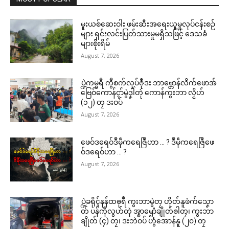
မူးယစ်ဆေးဝါး ဖမ်းဆီးအရေးယူမှုလုပ်ငန်းစဉ်
များ ရှင်းလင်းပြတ်သားမှုမရှိသဖြင့် ဒေသခံ
များစိုးရိမ်
August 7, 2026
ပ္ဍဲကမ္မရဳ ကွဳစက်လုပ်ဇီုဒး ဘာဗ္တောန်လိက်ဖောအ်
ဗြေဝ်ကောန်ၚာ်မွဲဒၞါဲတုဲ ကောန်ကွးဘာ လၟိဟ်
(၁၂) တၠ ဒးဝပ်
August 7, 2026
ဖေဝ်ဒရေဝ်ဒဳမဵုကရေဇြဳဟာ … ? ဒဳမဵုကရေဇြဳဖေ
ဝ်ဒရေဝ်ဟာ … ?
August 7, 2026
ပ္ဍဲခရိုၚ်နန်ထၜုရဳ ကွးဘာမွဲတၠ ဟိုတ်နူဖံက်သၞော
တ် ပန်ကဵုလွဟ်တုဲ အ္စာၝောံချိုတ်ၜါတၠ၊ ကွးဘာ
ချိုတ် (၄) တၠ၊ ဒးဘဲဝပ် ဟွံအောန်နူ (၂၀) တၠ