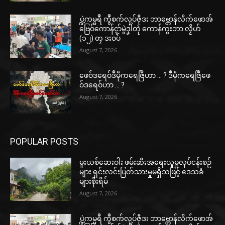
ပ္ဍဲကမ္မရဳ ကွဳစက်လုပ်ဇီုဒး ဘာဗ္တောန်လိက်ဖောအ်
ဗြေဝ်ကောန်ၚာ်မွဲဒၞါဲတုဲ ကောန်ကွးဘာ လၟိဟ်
(၁၂) တၠ ဒးဝပ်
August 7, 2026
ဖေဝ်ဒရေဝ်ဒဳမဵုကရေဇြဳဟာ … ? ဒဳမဵုကရေဇြဳဖေ
ဝ်ဒရေဝ်ဟာ … ?
August 7, 2026
POPULAR POSTS
မူးယစ်ဆေးဝါး ဖမ်းဆီးအရေးယူမှုလုပ်ငန်းစဉ်
များ ရှင်းလင်းပြတ်သားမှုမရှိသဖြင့် ဒေသခံ
များစိုးရိမ်
August 7, 2026
ပ္ဍဲကမ္မရဳ ကွဳစက်လုပ်ဇီုဒး ဘာဗ္တောန်လိက်ဖောအ်