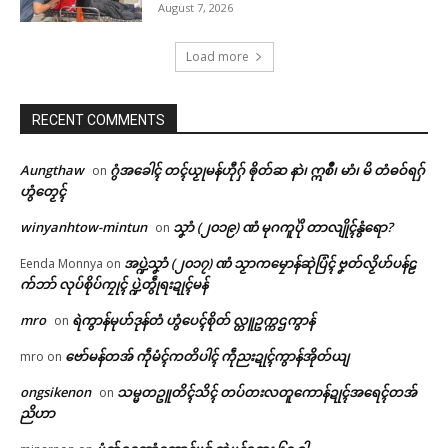
August 7, 2026
Load more
RECENT COMMENTS
Aungthaw
ဂွံအခေါၚ် တၚ်ယၟုမန်ဟီုဂှ် ၜိုတ်ဆ နာဲ၊ ဣစဳ၊ မာံ၊ မိ တံဓဝ်ရဂှ်
on
ဟွံတၟေၚ်
winyanhtow-mintun
သၞာံ (၂၀၁၉) ဏံ မုဂကူပိုဲ တာလျိုၚ်နွံရော?
on
အပ္ဍဲသၞာံ (၂၀၁၇) ဏံ သၟာကမၠောန်ဆုဲပြံၚ် ဗၞတ်လၟိဟ်ပန်ဠ
Eenda Monnya
on
က်ဘာ် လုပ်စိုပ်ကၠုၚ် ပ္ဍဲတွဵုရးဍုၚ်မန်
mro
ရဲကွာန်မုဟ်ဒုန်တံ ဟွံပေၚ်စိုတ် လ္တူဥက္ကဌကွာန်
on
ဗော်မန်တအ် ကဵုမံၚ်ကတိပါၚ် ကဵုညးဍုၚ်ကွာန်အိုတ်ယျ
mro
on
ongsikenon
သမ္မတဥူတိၚ်သိၚ် တပ်တးလတူကောန်ဍုၚ်အရေၚ်တအ်
on
ညိဟာ