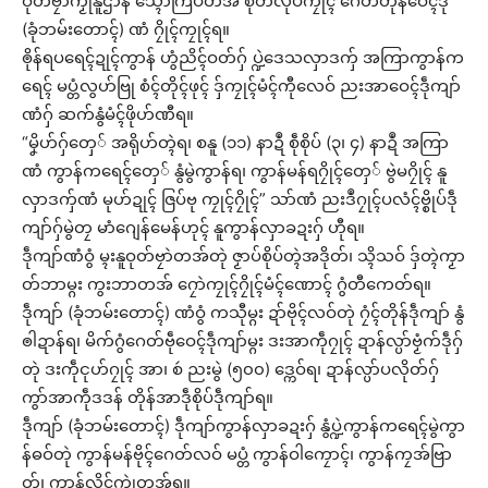
ဝုတ်ဗၠာဲကၟုဲနူဌာန် သ္ၚောဲကြပ်တအ် စိုတ်လုပ်ကၠုၚ် ဂေတ်တိုန်ဝေၚ်ဒဵု
(ခုံဘမ်းတောၚ်) ဏံ ဂၠိုၚ်ကၠုၚ်ရ။
ၜိုန်ရပရေၚ်ဍုၚ်ကွာန် ဟွံညိၚ်ဝတ်ဂှ် ပ္ဍဲဒေသလှာဒကှ် အကြာကွာန်က
ရေၚ် မပ္တံလွဟ်ဗြု စံၚ်တိုၚ်ဖုၚ် ဒှ်ကၠုၚ်မံၚ်ကီုလေဝ် ညးအာဝေၚ်ဒဵုကျာ်
ဏံဂှ် ဆက်နွံမံၚ်ဖိုဟ်ဏီရ။
“မၞိဟ်ဂှ်တှေ် အရိုဟ်တ္ၚဲရ၊ စနူ (၁၁) နာဍဳ စဵုစိုပ် (၃၊ ၄) နာဍဳ အကြာ
ဏံ ကွာန်ကရေၚ်တှေ် နွံမွဲကွာန်ရ၊ ကွာန်မန်ရဂၠိုၚ်တှေ် ဗွဲမဂၠိုၚ် နူ
လှာဒကှ်ဏံ မုဟ်ဍုၚ် ဇြပ်ဗု ကၠုၚ်ဂၠိုၚ်” သာ်ဏံ ညးဒဳဂၠုၚ်ပလံၚ်ဗ္စိုပ်ဒဵု
ကျာ်ဂှ်မွဲတၠ မာံဂျေန်မေန်ဟုၚ် နူကွာန်လှာခဍးဂှ် ဟီုရ။
ဒဵုကျာ်ဏံဝွံ မ္ၚးနူဝုတ်ဗၠာဲတအ်တုဲ ဇၟာပ်စိုပ်တ္ၚဲအဒိုတ်၊ သ္ၚိသဝ် ဒှ်တ္ၚဲကၟာ
တ်ဘာမ္ဂး ကွးဘာတအ် ဂၠောဲကၠုၚ်ဂၠိုၚ်မံၚ်ဏောၚ် ဂွံတီကေတ်ရ။
ဒဵုကျာ် (ခုံဘမ်းတောၚ်) ဏံဝွံ ကသီုမ္ဂး ဍာ်ဗိုၚ်လဝ်တုဲ ဂၠံၚ်တိုန်ဒဵုကျာ် နွံ
ၜါဍာန်ရ၊ မိက်ဂွံဂေတ်ဗဵုဝေၚ်ဒဵုကျာ်မ္ဂး ဒးအာကဵုဂၠုၚ် ဍာန်လ္ပာ်ဗၟံက်ဒဵုဂှ်
တုဲ ဒးကဵုၚုဟ်ဂၠုၚ် အာ၊ စဴ ညးမွဲ (၅၀၀) ဒ္ကေဝ်ရ၊ ဍာန်လ္ပာ်ပလိုတ်ဂှ်
ကွာ်အာကဵုဒဒန် တိုန်အာဒဵုစိုပ်ဒဵုကျာ်ရ။
ဒဵုကျာ် (ခုံဘမ်းတောၚ်) ဒဵုကျာ်ကွာန်လှာခဍးဂှ် နွံပ္ဍဲကွာန်ကရေၚ်မွဲကွာ
န်ဓဝ်တုဲ ကွာန်မန်ဗိုၚ်ဂေတ်လဝ် မပ္တံ ကွာန်ဝါကၠောၚ်၊ ကွာန်ကၠအ်ဗြာ
တ်၊ ကွာန်လိုၚ်ကၞုဲတအ်ရ။