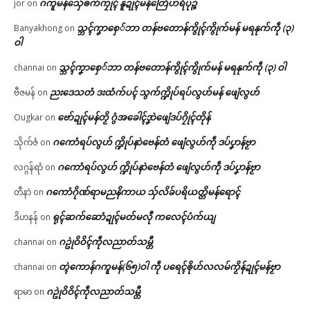
ဂကူမန်​သှ်ေၜက်ကၠုၚ် နူဍုၚ်မန်တြေံဟရိပုဉ္ဇ
jor
on
သ္ဘၚ်ကၞာစှေ်ဘာ တန်ဗတောန်ကွိုၚ်ကွိုက်မန် မရနုက်ကဵု (၃)
Banyakhong
on
ဝါ
သ္ဘၚ်ကၞာစှေ်ဘာ တန်ဗတောန်ကွိုၚ်ကွိုက်မန် မရနုက်ကဵု (၃) ဝါ
channai
on
ညးဒေသတံ ဒးထံက်ပၚ် သွက်က္ဍိုပ်ရပ်လွဟ်မန် ဖျေံလွဟ်
ဗီဇမန်
on
ဗော်ဍုၚ်မန်တၟိ ဂွံအခေါၚ်ဒၞာဲဖျေံဒပ်ဂၠိုၚ်တိုန်
Ougkar
on
ဂကောံရပ်လွဟ် က္ဍိုပ်နာဲဗေန်တံ ဖျေံလွဟ်ကဵု ဒပ်ပၞာန်ဗၟာ
သိုက်ဇံ
on
ဂကောံရပ်လွဟ် က္ဍိုပ်နာဲဗေန်တံ ဖျေံလွဟ်ကဵု ဒပ်ပၞာန်ဗၟာ
လဂ္ဂန်ရာံ
on
ဂကောံဂိုဏ်ရာမညနိကာယ သှ်လိခ်ပရိယတ္တိမန်ရောၚ်
တီနာဲ
on
ရုၚ်ဆက်ဆောံဍုၚ်မတ်မလီု ကလေၚ်ပံက်ယျ
ဒိဟနန်
on
ဂဥုဲဝိဝိၚ်ကဵုလညာတ်သမ္တီ
channai
on
တ္ၚဲကောန်ဂကူမန်(၆၅)ဝါ ကဵု ပရေၚ်ၜိုဟ်လလမ်ကၟိန်ဍုၚ်မန်ဗၟာ
channai
on
ဂဥုဲဝိဝိၚ်ကဵုလညာတ်သမ္တီ
ရာမာ
on