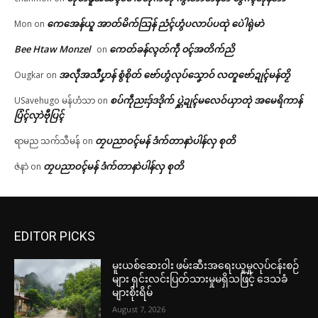
ကေအေန်ယူ အာတ်မိက်သြန် ညံၚ်ဟွံပလာပ်ပထုဲ ပေဲါရုဲမာဲ
Mon
on
Bee Htaw Monzel
ကေတ်ခန်လ္ၚတ်ကဵု ၀ၚ်အတိက်ညိ
on
အလဵုအသဳပၞာန် စွံစိုတ် ဗော်ဟွံလုပ်သၞောဝ် လတူဗော်ဍုၚ်မန်တၟိ
Ougkar
on
စပ်ကဵုညးဒှ်ဒဒိုက် ပ္ဋဲဍုၚ်မလေဝ်ယှာတုဲ အမေရိကာန်
USavehugo မန်ဟံသာ
on
ပြံၚ်လှာဲဗီုပြၚ်
တၠပညာဝၚ်မန် ဒံက်တာနာဲပါန်လှ စုတိ
ရာမည သက်သီမန်
on
တၠပညာဝၚ်မန် ဒံက်တာနာဲပါန်လှ စုတိ
ဇဲနာဲ
on
EDITOR PICKS
မူးယစ်ဆေးဝါး ဖမ်းဆီးအရေးယူမှုလုပ်ငန်းစဉ်
များ ရှင်းလင်းပြတ်သားမှုမရှိသဖြင့် ဒေသခံ
များစိုးရိမ်
August 7, 2026