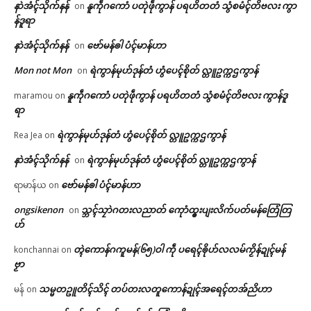
နာဲအံၚ်သိုက်နန်
နူကဵုဂကောံ ပတုဲဖဵုကွာန် ပရဟိတတံ သွံစမံၚ်တိဗလး ကွာ
on
န်ဒူရာ
နာဲအံၚ်သိုက်နန်
ဗော်မန်ၜါ ပံၚ်မာန်ဟာ
on
Mon not Mon
ရဲကွာန်မုဟ်ဒုန်တံ ဟွံပေၚ်စိုတ် လ္တူဥက္ကဌကွာန်
on
နူကဵုဂကောံ ပတုဲဖဵုကွာန် ပရဟိတတံ သွံစမံၚ်တိဗလး ကွာန်ဒူ
maramou
on
ရာ
ရဲကွာန်မုဟ်ဒုန်တံ ဟွံပေၚ်စိုတ် လ္တူဥက္ကဌကွာန်
Rea Jea
on
နာဲအံၚ်သိုက်နန်
ရဲကွာန်မုဟ်ဒုန်တံ ဟွံပေၚ်စိုတ် လ္တူဥက္ကဌကွာန်
on
ဗော်မန်ၜါ ပံၚ်မာန်ဟာ
ရာမာန်ယ
on
ongsikenon
သ္ဘၚ်သၠာဲဂတးလညာတ် ကေုာံထ္ၜးပျးလိက်ပတ်မန်တြေံတြ
on
ဟ်
တ္ၚဲကောန်ဂကူမန်(၆၅)ဝါ ကဵု ပရေၚ်ၜိုဟ်လလမ်ကၟိန်ဍုၚ်မန်
konchannai
on
ဗၟာ
သမ္မတဥူတိၚ်သိၚ် တပ်တးလတူကောန်ဍုၚ်အရေၚ်တအ်ညိဟာ
မန်
on