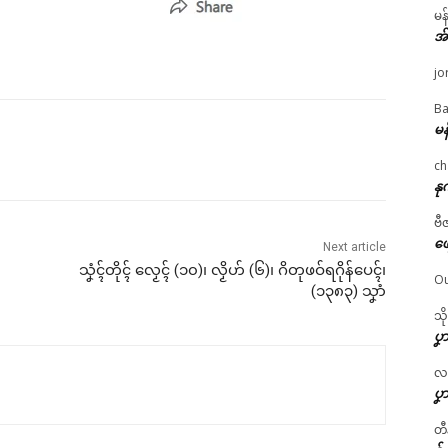
မန
အ
jo
Ba
မန
ch
နု
ဗီ
ဖျ
Next article
သၞံၚ်တိုၚ် လၟေၚ် (၁၀)၊ လၟိဟ် (၆)၊ ဂိတုဖဝ်ရဂိုန်ပေၚ်၊
Ou
(၁၃၈၃) သၞာံ
သိ
ပၞာ
လဂ္
ပၞာ
တီ