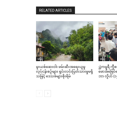
RELATED ARTICLES
ပရိုၚ်
ပရိုၚ်
မူးယစ်ဆေးဝါး ဖမ်းဆီးအရေးယူမှု
ပ္ဍဲကမ္မရဳ ကွ
လုပ်ငန်းစဉ်များ ရှင်းလင်းပြတ်သားမှုမရှိ
ဖောအ်ဗြေဝ်ကေ
သဖြင့် ဒေသခံများစိုးရိမ်
ဘာ လၟိဟ် (၁