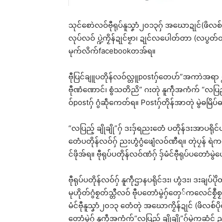
သုင်စောဲလဝ်ဗီုရုပ်နူသၞာံ၂၀၁၃ဂှ် အဃောဍုင်(ဖိလစ
လုပ်လဝ် ပ္ဍဲကၟိန်ဍုင်ဗၟာ၊ ဍုင်လပေါတ်တာ (လပွတ်တ
မုက်လိက်facebookတအ်ရ။
ဗီုပြင်ချူပတိုန်လဝ်လ္တူpostဂှ်တေဟ်”အကာဲအရာ ပ္
ဗီုဏံဏောင်၊ စွံသတိညိ” ဂးတုဲ နူကဵုအကံက် “လပြည့် ချ
ဝ်postဂှ် ဂွံဆဵုကေတ်ရ။ Postဂှ်တိုန်အာတုဲ မွဲဓမြိ
“လပြည့် ချိုချို”ဂှ် ဒးဒှ်ရညးတေံ ပတိုန်ဒးအာပ
တေံပတိုန်လဝ်ဂှ် ညးဟွံဂွံဖျေံလဝ်ဏီရ။ တုဲပၠန် ရဲ
င်ဖိုအ်ရ။ ဗီုရုပ်ပတိုန်လဝ်ဏံဂှ် ဒှ်မံင်ဗီုရုပ်ပတောံမွ
ဗီုရုပ်ပတိုန်လဝ်ဂှ် နူကဵုဌာနပရိုင်ဒး၊ ဟွံဒး၊ ဒးချပ်ပိ
မုဟိုတ်ဂွံစၟတ်သ္တီလဝ် ဗီုပတောံမွဲဂှ်တှေ်ကလေင်စၟဳစ
မံင်ဗီုနူသၞာံ၂၀၁၃ တေံတုဲ အဃောကၟိန်ဍုင် (ဖိလစ်ပ
တောံမွဲဂှ် နူကဵုအကံက်“လပြည့် ချိုချို”ဂှ်မွ