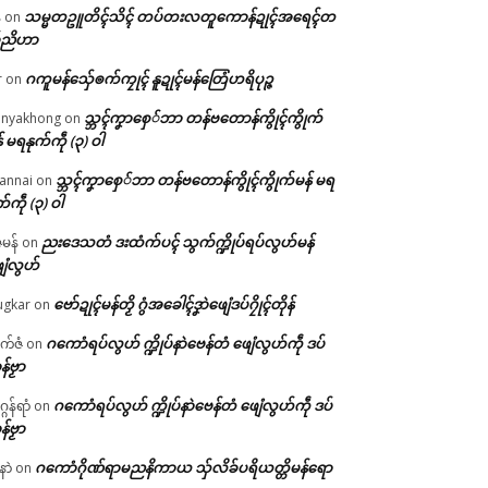
သမ္မတဥူတိၚ်သိၚ် တပ်တးလတူကောန်ဍုၚ်အရေၚ်တ
်
on
်ညိဟာ
ဂကူမန်​သှ်ေၜက်ကၠုၚ် နူဍုၚ်မန်တြေံဟရိပုဉ္ဇ
r
on
သ္ဘၚ်ကၞာစှေ်ဘာ တန်ဗတောန်ကွိုၚ်ကွိုက်
nyakhong
on
် မရနုက်ကဵု (၃) ဝါ
သ္ဘၚ်ကၞာစှေ်ဘာ တန်ဗတောန်ကွိုၚ်ကွိုက်မန် မရ
annai
on
က်ကဵု (၃) ဝါ
ညးဒေသတံ ဒးထံက်ပၚ် သွက်က္ဍိုပ်ရပ်လွဟ်မန်
ဇမန်
on
ေံလွဟ်
ဗော်ဍုၚ်မန်တၟိ ဂွံအခေါၚ်ဒၞာဲဖျေံဒပ်ဂၠိုၚ်တိုန်
gkar
on
ဂကောံရပ်လွဟ် က္ဍိုပ်နာဲဗေန်တံ ဖျေံလွဟ်ကဵု ဒပ်
ုက်ဇံ
on
န်ဗၟာ
ဂကောံရပ်လွဟ် က္ဍိုပ်နာဲဗေန်တံ ဖျေံလွဟ်ကဵု ဒပ်
ဂန်ရာံ
on
န်ဗၟာ
ဂကောံဂိုဏ်ရာမညနိကာယ သှ်လိခ်ပရိယတ္တိမန်ရော
နာဲ
on