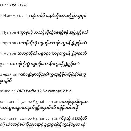
DSCF1116
ra
on
တၞံကဝ်ဖီ သ္ဂောံတဵုအာ အကြာတၞံရဝ်
e Htaw Monzel
on
ကၠောန်ဗဒှ် သဘၚ်ဟီုတွံပရေၚ်မန် အပ္ဍဲဍုၚ်သေံ
i Nyan
on
ုက်
သဘၚ်ဟီုတွံ ပရူဝၚ်ကောန်ဂကူမန် ပ္ဍဲဍုၚ်သေံ
i Nyan
on
်မ္
သဘၚ်ဟီုတွံ ပရူဝၚ်ကောန်ဂကူမန် ပ္ဍဲဍုၚ်သေံ
jinMon
on
သဘၚ်ဟီုတွံ ပရူဝၚ်ကောန်ဂကူမန် ပ္ဍဲဍုၚ်သေံ
္ကာ
on
hannai
ကျာ်ဇၞော်ဗၟာယှိုဲညဝါ က္ညကၠုၚ်စိုပ်ကဵုသြဝါဒ ပ္ဍဲ
on
ၚ်ကျာ်ပိ
DVB Radio 12.November.2012
onland
on
ကောန်ကွာန်ဓမ္မသ
oodmonraingwmow@gmail.com
on
 အာထ္ၜးဆန္ဒ ဂတမုက်ရုၚ်သၞောဝ်ဓဝ် ခရိုၚ်မတ်မလီု
ကိစ္စသွံ ဂအာၚ်တိ
oodmonraingwmow@gmail.com
on
ဂှ် ဟွံဆေၚ်စပ်ကဵုညးရောၚ် ဥက္ကဋ္ဌတြေံ ကွာန်ဓမ္မသ ဟီု