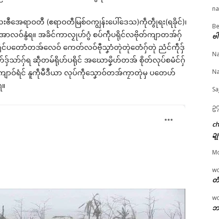
na
ated
ေသဗလးၜဳအေရာဝတဳ (ဧရာဝတီမြစ်ဝကျွန်းပေါ်ဒေသ)ကဵုတွဵုရး(ရခိုင်)၊
Be
© ဌာန်ပရိုၚ်ဗၠးၜးမန်
အာလဝ်နွံရ။ အခိင်ကာလၟုဟ်ဂွံ စပ်ကဵုပရိုင်လဗိုတ်ကျာတအ်ဂှ်
ဗါ
ိုင်ပတောံတအ်လေဝ် ကေတ်လဝ်ဗီုသၞာံတုဲတုဲတေံဂှ်တုဲ ညံင်ကဵုဒှ်
Na
ဒှ်သာ်ဂှ်ရ ဆဵုတမ်ရိုဟ်ပရိုင် အဃောမၞိဟ်တအ် စိုတ်လုပ်စမံင်ဂှ်
်ညးချူပတိုန်ထ္ၜးပရိုင်
အစဳဇန် ထိင်ဒဝ်သုင်စောဲ
ဇၟာပ်သၟတ်မန် ဒးလုပ်ယိ
Na
ောဝ်ရံင် နူကဵုမဳဒဳယာ လုပ်ကဵုသၞောဝ်တအ်ကၠာတုဲမှ ပတေဟ်
ဒှ်သၟာပရိုင်ဟာ?
ကၠေင်စက်ဂှ် လလအ်ဒဵုအ
ဂၠေင် ပ္ဍဲဒပ်ပၞာန်ဗၟာဖအိုတ
ရ။
ust 3, 2026
ခိင်လဵုဏီရော …
ဂး ………
Sa
"လိက်ပရေၚ်"
March 20, 2026
July 27, 2026
ဥက
In "ပရိုၚ်"
In "လိက်ပရေၚ်"
c
ဍု
M
w
တံ
w
ဘာ