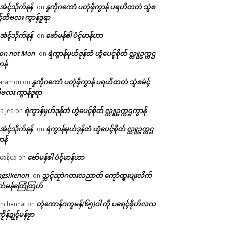
ဲအံၚ်သိုက်နန်
နူကဵုဂကောံ ပတုဲဖဵုကွာန် ပရဟိတတံ သွံစ
on
ၚ်တိဗလး ကွာန်ဒူရာ
ဲအံၚ်သိုက်နန်
ဗော်မန်ၜါ ပံၚ်မာန်ဟာ
on
on not Mon
ရဲကွာန်မုဟ်ဒုန်တံ ဟွံပေၚ်စိုတ် လ္တူဥက္ကဌ
on
ာန်
နူကဵုဂကောံ ပတုဲဖဵုကွာန် ပရဟိတတံ သွံစမံၚ်
aramou
on
ဗလး ကွာန်ဒူရာ
ရဲကွာန်မုဟ်ဒုန်တံ ဟွံပေၚ်စိုတ် လ္တူဥက္ကဌကွာန်
a Jea
on
ဲအံၚ်သိုက်နန်
ရဲကွာန်မုဟ်ဒုန်တံ ဟွံပေၚ်စိုတ် လ္တူဥက္ကဌ
on
ာန်
ဗော်မန်ၜါ ပံၚ်မာန်ဟာ
မာန်ယ
on
ngsikenon
သ္ဘၚ်သၠာဲဂတးလညာတ် ကေုာံထ္ၜးပျးလိက်
on
တ်မန်တြေံတြဟ်
တ္ၚဲကောန်ဂကူမန်(၆၅)ဝါ ကဵု ပရေၚ်ၜိုဟ်လလ
nchannai
on
ကၟိန်ဍုၚ်မန်ဗၟာ