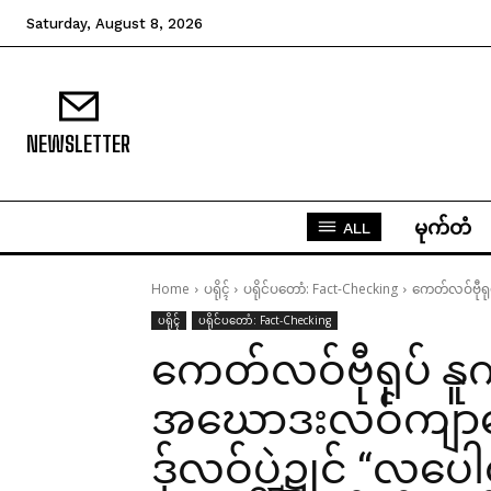
Saturday, August 8, 2026
NEWSLETTER
မုက်တံ
ALL
Home
ပရိုၚ်
ပရိုင်ပတောံ: Fact-Checking
ကေတ်လဝ်ဗီုရုပ
ပရိုၚ်
ပရိုင်ပတောံ: Fact-Checking
ကေတ်လဝ်ဗီုရုပ် နူက
အဃောဒးလဝ်ကျာမေလ
ဒှ်လဝ်ပ္ဍဲဍုင် “လပေါ