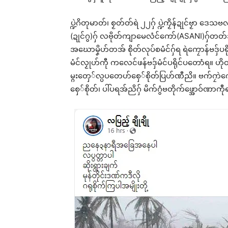
Rel
ပ္ဍဲဂိတုမာတ်၊ စၟတ်တ်ရဲ ၂၂ဂှ် ပ္ဍဲကၟိန်ဍုင်ဗၟာ ဒ
(ဍုင်ဂွ)ဂှ် လဗိုတ်ကျာမေလံင်ကော်(ASANI)ဂှ်တတ်
အဃောမၞိဟ်တအ် စိုတ်လုပ်စမံင်ဂှ်ရ ရဲကၠောန်ဗဒှ်ပရ
မံင်လၟုဟ်ကီု ကလေင်ဖန်ဗဒှ်မံင်ပရိုင်ပတောံရ။ ဟိုတ်
ဇၟာပ
မ္ဂးတှေ်လ္ပပတေဟ်စှေ်စိုတ်ပြဟ်ဏီညိ။ ဗက်ဂၠာဲကျ
ဂှ် 
စှေ်စိုတ်၊ ပါ်ပရအ်ညိဂှ် မိက်ဂွံဗတိုက်ဖ္အောဝ်ဏာကီု
Aug
In 