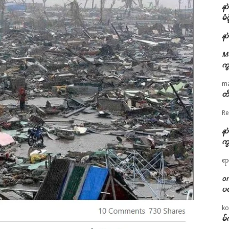
နာ
မံ
နာ
M
ကွ
m
တိ
Re
နာ
ကွ
ရာ
o
ပ
ko
မ်