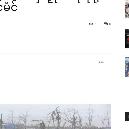
မံင်
21
0