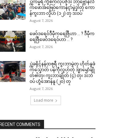
ပ္ဍဲကမ္မရဳ ကွဳစက်လုပ်ဇီုဒး ဘာဗ္တောန်လိ
က်ဖောအ်ဗြေဝ်ကောန်ၚာ်မွဲဒၞါဲတုဲ ကော
န်ကွးဘာ လၟိဟ် (၁၂) တၠ ဒးဝပ်
August 7, 2026
ဖေဝ်ဒရေဝ်ဒဳမဵုကရေဇြဳဟာ … ? ဒဳမဵုက
ရေဇြဳဖေဝ်ဒရေဝ်ဟာ … ?
August 7, 2026
ပ္ဍဲခရိုၚ်နန်ထၜုရဳ ကွးဘာမွဲတၠ ဟိုတ်နူဖံ
က်သၞောတ် ပန်ကဵုလွဟ်တုဲ အ္စာၝောံချို
တ်ၜါတၠ၊ ကွးဘာချိုတ် (၄) တၠ၊ ဒးဘဲ
ဝပ် ဟွံအောန်နူ (၂၀) တၠ
August 7, 2026
Load more
RECENT COMMENTS