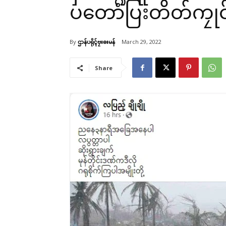
ပတောံပြးတိတ်ကၠုင်
By
ဌာန်ပရိုၚ်ဗၠးၜးမန်
March 29, 2022
Share