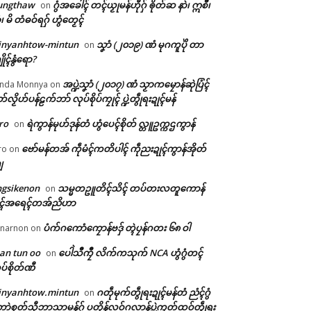
ungthaw
ဂွံအခေါၚ် တၚ်ယၟုမန်ဟီုဂှ် ၜိုတ်ဆ နာဲ၊ ဣစဳ၊
on
ံ၊ မိ တံဓဝ်ရဂှ် ဟွံတၟေၚ်
inyanhtow-mintun
သၞာံ (၂၀၁၉) ဏံ မုဂကူပိုဲ တာ
on
ိုၚ်နွံရော?
အပ္ဍဲသၞာံ (၂၀၁၇) ဏံ သၟာကမၠောန်ဆုဲပြံၚ်
nda Monnya
on
တ်လၟိဟ်ပန်ဠက်ဘာ် လုပ်စိုပ်ကၠုၚ် ပ္ဍဲတွဵုရးဍုၚ်မန်
ro
ရဲကွာန်မုဟ်ဒုန်တံ ဟွံပေၚ်စိုတ် လ္တူဥက္ကဌကွာန်
on
ဗော်မန်တအ် ကဵုမံၚ်ကတိပါၚ် ကဵုညးဍုၚ်ကွာန်အိုတ်
ro
on
ျ
ngsikenon
သမ္မတဥူတိၚ်သိၚ် တပ်တးလတူကောန်
on
ုၚ်အရေၚ်တအ်ညိဟာ
ပံက်ဂကောံကၠောန်ဗဒှ် တ္ၚဲပၠန်ဂတး ၆၈ ဝါ
narnon
on
an tun oo
ပေါဲသဳကၠဳ လိက်ကသုက် NCA ဟွံဂွံတၚ်
on
ပ်စိုတ်ဏီ
inyanhtow.mintun
ဂတဵုမုက်တွဵုရးဍုၚ်မန်တံ ညံၚ်ဂွံ
on
ာဲစုတ်သီုဘာသာမန်ဂှ် ပတိုန်လဝ်ဂလာန်ပ္ဍဲကၠတ်ထဝ်တွဵုရး