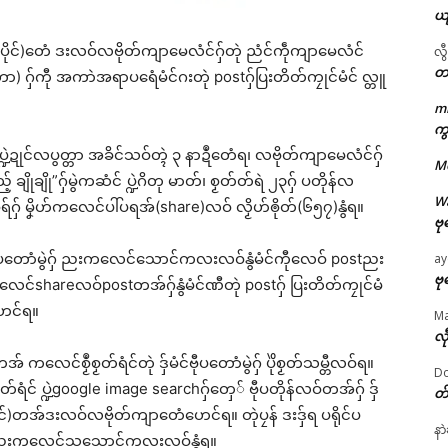
ယ
်ပိုင်)တေံ ဒးလဝ်လဗိုတ်ကျာမေလံင်ဂှ်တုဲ ညံင်ကဵုကျာမေလံင်
လွ
တ
ာ) ဂှ်ကီု အကာဲအရာပရေံမံင်ဂးတုဲ postဂှ်ပြးတိတ်ကၠုင်မံင် လ္တူ
m
ဌာန်ပရိုၚ်ဗၠးၜးမန်
ကွ
ဍဲဍုင်လပွတ္တာ အခိင်သဝ်တ္ၚဲ ၃ နာဍဳတေံရ၊ လဗိုတ်ကျာမေလံင်ဂှ်
M
ရုဲစှ်
ိုချို”ဂှ်မွဲကဆံင် ပ္ဍဲဂိတု မာတ်၊ စၟတ်တ်ရဲ ၂၃ဂှ် ပတိုန်လ
W
ပ်ဓရ်ဂှ် မၞိဟ်ကလေင်ပါ်ပရအ်(share)လဝ် လၟိဟ်ၜိုတ်(၆၅၇)နွံရ။
ဗု
ပရိုၚ်လက္ကရဴအိုတ်
ရိုင်ပတောံမွဲဂှ် ညးကလေင်သောင်ကလးလဝ်နွံမံင်ကီုလေဝ် postညး
ay
🏛 လညာတ်ပါ်ပဲါ
ဗု
ကလေင်shareလဝ်postတအ်ဂှ်နွံမံင်ဏီတုဲ postဂှ် ပြးတိတ်ကၠုင်မံ
ဲဟေင်ရ။
M
ညးဒါန်လိက်
လီ
ုဲတအ် ကလေင်စၟဳစၟတ်ရံင်တုဲ ဒှ်မံင်ဗီုပတောံမွဲဂှ် ပိုဲစၟတ်သမ္တီလဝ်ရ။
Do
ဗွဳဒဳယဵု
ၟတ်ရံင် ပ္ဍဲgoogle image searchဂှ်တှေ် ဗီုပတိုန်လဝ်တအ်ဂှ် ဒှ်
တ
ိုင်)တအ်ဒးလဝ်လဗိုတ်ကျာတေံဟေင်ရ။ တုဲပၠန် ဒးဒှ်ရ ပရိုင်ပ
ကေတ်အဆက်
နာ
ဲကဆံင် ညးကလေင်သသောင်ကလးလဝ်နွံရ။