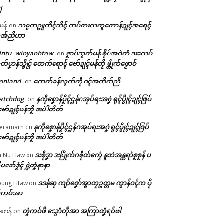
ျ
သမ္မတဥူတိၚ်သိၚ် တပ်တးလတူကောန်ဍုၚ်အရေၚ်
ီမန်
on
အ်ညိဟာ
intu. winyanhtow
ဇၟာပ်သၟတ်မန် စိုပ်အဝဲတံ ဒးလေပ်
on
တ်ပၞာန်သ္ဇိုၚ် ထေက်ရောၚ် ဗော်ဍုၚ်မန်တၟိ ဖ္တိုက်ဖၟောဝ်
onland
ကေတ်ခန်လ္ၚတ်ကဵု ၀ၚ်အတိက်ညိ
on
atchdog
နကဵုစၞောန်ပၟိၚ်ဌန်ဂအုပ်ရးအဂၞဲ ရုၚ်ပွိုၚ်ဍုၚ်ဇြပ်
on
ဗော်ဍုၚ်မန်တၟိ ဒးပဲါတိတ်
နကဵုစၞောန်ပၟိၚ်ဌန်ဂအုပ်ရးအဂၞဲ ရုၚ်ပွိုၚ်ဍုၚ်ဇြပ်
eramarn
on
ဗော်ဍုၚ်မန်တၟိ ဒးပဲါတိတ်
ဒးစဵုဒၞာ ဒးပြိုက်ဂစိုတ်ကၠေံ နူဘဲအန္တရာဲစၟစၟန် ပ
a Nu Haw
on
ုပလာ်ဒၟံၚ် ပ္ဍဲတၞံနာနာ
ဒဒန်ဆု ကျာ်ဇၞော်အ္စာတၠဥတ္တမ ကွာန်ဝၚ်က ပို
ung Htaw
on
်ကဝ်အာ
တၞံကဝ်ဖီ သ္ဂောံတဵုအာ အကြာတၞံရဝ်ဗါ
ဲဆာန်
on