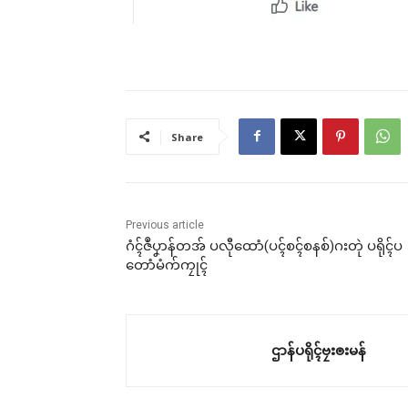
Share
Previous article
ဂံၚ်ဇဳပၞာန်တအ် ပလီုထောံ(ပၚ်စၚ်စနစ်)ဂးတုဲ ပရိုၚ်ပ
တောံမံက်ကၠုၚ်
ဌာန်ပရိုၚ်ဗၠးၜးမန်