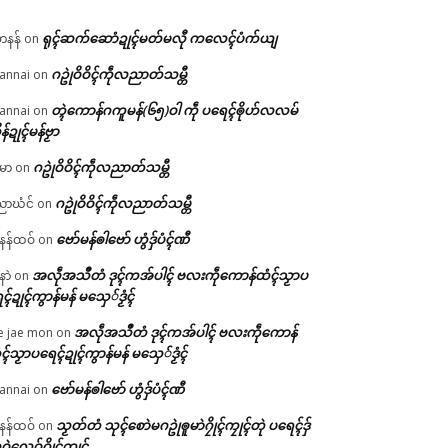
ရုၚ်ဆက်ဆောံဍုၚ်မတ်မလီု ကလေၚ်ပံက်ယျ
ဟနန်
on
ဂဥုဲဝိဝိၚ်ကဵုလညာတ်သမ္တီ
annai
on
တ္ၚဲကောန်ဂကူမန်(၆၅)ဝါ ကဵု ပရေၚ်ၜိုဟ်လလမ်
annai
on
ိန်ဍုၚ်မန်ဗၟာ
ဂဥုဲဝိဝိၚ်ကဵုလညာတ်သမ္တီ
မာ
on
ဂဥုဲဝိဝိၚ်ကဵုလညာတ်သမ္တီ
ာဃံင်
on
ဗော်မန်ၜါဗော် ဟွံဒှ်ပံၚ်ဏီ
န်ထဝ်
on
အလဵုအသဳတံ ဒုၚ်ကအ်ပါၚ် ဗလးကဵုကောန်ထံၚ်သၟာပ
နာဲ
on
ၚ်ဍုၚ်ကွာန်မန် မသှေ်ဒၟံၚ်
အလဵုအသဳတံ ဒုၚ်ကအ်ပါၚ် ဗလးကဵုကောန်
e jae mon
on
ၚ်သၟာပရေၚ်ဍုၚ်ကွာန်မန် မသှေ်ဒၟံၚ်
ဗော်မန်ၜါဗော် ဟွံဒှ်ပံၚ်ဏီ
annai
on
သၟတ်တံ သုၚ်စောဲမဂဥုဲၜူမာဲဂၠိုၚ်ကၠုၚ်တုဲ ပရေၚ်ဒှ်
န်ထဝ်
on
ဝဲလေဝ်ဂၠိုၚ်ကၠုၚ်