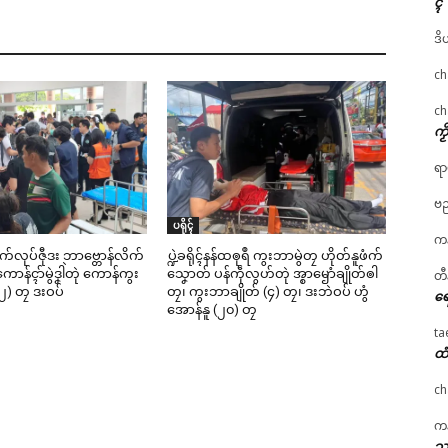
ၚ်
ဒိ
ch
ch
ကၟ
ရာ
ဗည
ပရိုၚ်
ကန
ဳစက်လုပ်ဇီုဒး ဘာဗ္တောန်လိက်
ပ္ဍဲခရိုၚ်နန်ထၜုရဳ ကွးဘာမွဲတၠ ဟိုတ်နူဖံက်
ာန်ၚာ်မွဲဒၞါဲတုဲ ကောန်ကွး
သၞောတ် ပန်ကဵုလွဟ်တုဲ အ္စာၝောံချိုတ်ၜါ
တီ
၂) တၠ ဒးဝပ်
တၠ၊ ကွးဘာချိုတ် (၄) တၠ၊ ဒးဘဲဝပ် ဟွံ
ရေ
အောန်နူ (၂၀) တၠ
ta
ထံ
ch
ကန
သၞ