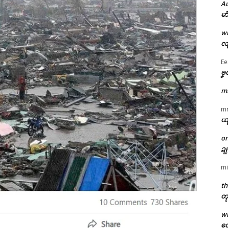
A
မာ
w
လျ
Ee
ဗၞ
m
m
ယ
o
ဍ
mi
th
တု
w
တေ