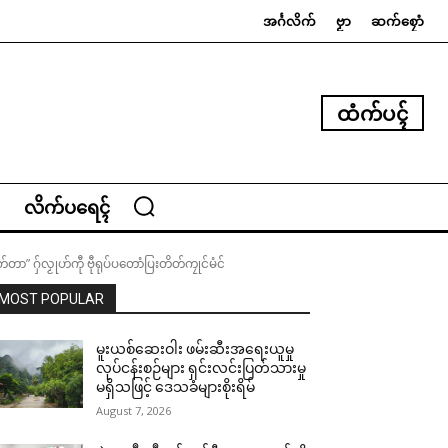
အၚ်္ဂလိက်
ဗၟာ
ဆက်စၠောံ
ထံက်ပၚ်
လိက်ပရေၚ်
ာ” ဂှ်လၟုဟ်ကီု ဗီုရုပ်ပတောံပြးတိတ်ကၠုင်မံင်
MOST POPULAR
မူးယစ်ဆေးဝါး ဖမ်းဆီးအရေးယူမှု
လုပ်ငန်းစဉ်များ ရှင်းလင်းပြတ်သားမှု
မရှိသဖြင့် ဒေသခံများစိုးရိမ်
August 7, 2026