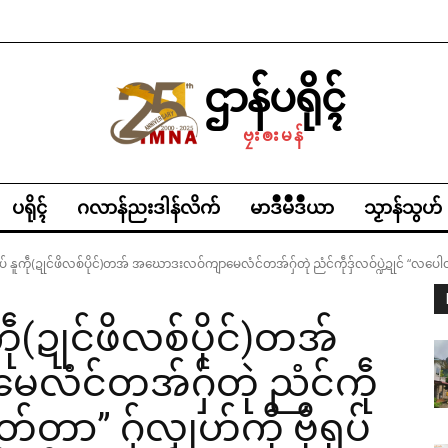
ဌာန်ပရိုၚ်
ဗၠးၜးမန်
ပရိုၚ်
ဂလာန်ညးဒါန်လိက်
မာဒဳမဳဒဳယာ
သၟာန်သွဟ်
် နူကဵု(ဍုင်ဖိလစ်ပိုင်)တအ် အဃောဒးလဝ်ကျာမေလံင်တအ်ဂှ်တုဲ ညံင်ကဵုဒှ်လဝ်ပ္ဍဲဍုင် “လပေါတ်တ
ဵု(ဍုင်ဖိလစ်ပိုင်)တအ်
ံင်တအ်ဂှ်တုဲ ညံင်ကဵု
တ်တာ” ဂှ်လၟုဟ်ကီု ဗီုရုပ်