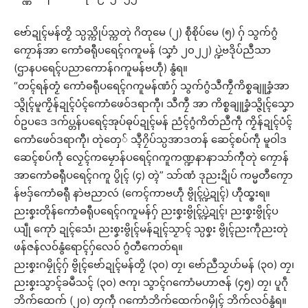
ဗော်ဍုၚ်မန်တၟိ သ္ပသ္ကိုပ်သ္ကတုဲ ဂိတုမေ (၂) စဵုစိုပ်မေ (၅) ဂှ် သွက်ဂွံ
ကၠောန်အာ ကောံဓရီုပရေၚ်ဂကူမန် (သၞာံ ၂၀၂၂) ပ္ဍဲဗဒိုပ်ညဳသာ
(ဌာနပရေၚ်ပညာကောန်ဂကူမန်ဗဟဵု) နွံရ။
“တၚ်ရန်တၟံ ကောံဓရီုပရေၚ်ဂကူမန်ဏံဂှ် သွက်ဂွံသဳကၠဳကိစ္စချူခၞံအာ
သ္ဇိုၚ်မူကၟိန်ဍုၚ်ပံၚ်ကောံဖေဝ်ဒရာကီု၊ သဳကၠဳ အာ ကိစ္စချူခၞံသ္ဇိုၚ်သၞော
ဝ်ဥပဒေ ဒက်ပ္တန်ပရေၚ်အုပ်ဓုပ်ဍုၚ်မန် ညံၚ်ဂွံကိတ်ညဳကဵု ကၟိန်ဍုၚ်ပံၚ်
ကောံဖေဝ်ဒရာကီု၊ တုဲတှေ် သ္ၚဳဂၠိပ်သ္ပအာဒတန် ဆေၚ်စပ်ကဵု မူဝါဒ
ဆေၚ်စပ်ကဵု လၟေၚ်ကမၠောန်ပရေၚ်ဂကူကဏ္ဍနာနာသာ်ကီုတုဲ ကၠောန်
အာကောံဓရီုပရေၚ်ဂကူ ပွိုၚ် (၄) တ္ၚဲ” သာ်ဏံ ဒုညးဍိုပ် ကမ္မတဳကၠော
န်ဗဒှ်ကောံဓရီု နာဲဗညာလဴ (ကေၚ်ကာဗဟဵု ဗွိုၚ်ပ္ဍဲဍုၚ်) ဟီုထ္ၜးရ။
ညးစၞးတိုန်ကောံဓရီုပရေၚ်ဂကူမန်ဂှ် ညးစၞးဗွိုၚ်ပ္ဍဲဍုၚ်၊ ညးစၞးဗွိုၚ်ပ
ယျဵု ကေုာံ ဍုၚ်သေံ၊ ညးစၞးဗွိုၚ်မန်ဍုၚ်သၟာၚ် သ္ပစၞး ဗွိုၚ်ညးကဵုညးတုဲ
ဖန်ဇန်လဝ်နွံရောၚ်ဂှ်လေဝ် ဂွံတီကေတ်ရ။
ညးစၞးဂမၠိုၚ်ဂှ် ဗွိုၚ်ဗော်ဍုၚ်မန်တၟိ (၃၀) တၠ၊ ဗော်ညဳသၟဟ်မန် (၃၀) တၠ၊
ညးစၞးသွာၚ်ခမဳသၚ် (၃၀) ဇကု၊ သွာၚ်ဂကောံမဟာဇန် (၄၅) တၠ၊ ပူဂဵု
ဘိက်ထေက် (၂၀) တၠကဵု ဂကောံဘိက်ထေက်ဂမၠိုၚ် ဘိက်လဝ်နွံရ။