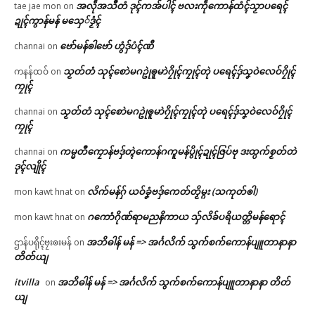
အလဵုအသဳတံ ဒုၚ်ကအ်ပါၚ် ဗလးကဵုကောန်ထံၚ်သၟာပရေၚ်
tae jae mon
on
ဍုၚ်ကွာန်မန် မသှေ်ဒၟံၚ်
ဗော်မန်ၜါဗော် ဟွံဒှ်ပံၚ်ဏီ
channai
on
သၟတ်တံ သုၚ်စောဲမဂဥုဲၜူမာဲဂၠိုၚ်ကၠုၚ်တုဲ ပရေၚ်ဒှ်သၞဝဲလေဝ်ဂၠိုၚ်
ကနန်ထဝ်
on
ကၠုၚ်
သၟတ်တံ သုၚ်စောဲမဂဥုဲၜူမာဲဂၠိုၚ်ကၠုၚ်တုဲ ပရေၚ်ဒှ်သၞဝဲလေဝ်ဂၠိုၚ်
channai
on
ကၠုၚ်
ကမ္မတဳကၠောန်ဗဒှ်တ္ၚဲကောန်ဂကူမန်ပွိုၚ်ဍုၚ်ဇြပ်ဗု ဒးထ္ပက်စၟတ်တဲ
channai
on
ဒုၚ်လျိုၚ်
လိက်မန်ဂှ် ယဝ်ခၞံဗဒှ်ကေတ်တၟိမ္ဂး (သကုတ်ၜါ)
mon kawt hnat
on
ဂကောံဂိုဏ်ရာမညနိကာယ သှ်လိခ်ပရိယတ္တိမန်ရောၚ်
mon kawt hnat
on
အဘိဓါန် မန် => အၚ်္ဂလိက် သွက်စက်ကောန်ပျူတာနာနာ
ဌာန်ပရိုၚ်ဗၠးၜးမန်
on
တိတ်ယျ
itvilla
အဘိဓါန် မန် => အၚ်္ဂလိက် သွက်စက်ကောန်ပျူတာနာနာ တိတ်
on
ယျ