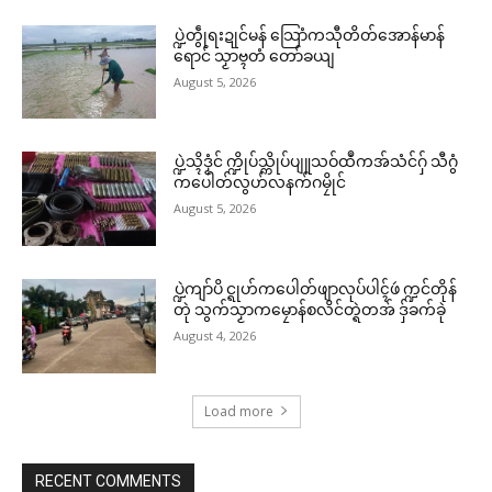
ပ္ဍဲတွဵုရးဍုင်မန် သြောံကသီုတိတ်အောန်မာန်
ရောင် သၟာဗ္ၚတံ တော်ခယျ
August 5, 2026
ပ္ဍဲသ္ၚိဒၟံင် က္ဍိုပ်သ္ကိုပ်ပျူသဝ်ထဳကအ်သံင်ဂှ် သီဂွံ
ကပေါတ်လွဟ်လနက်ဂမၠိုင်
August 5, 2026
ပ္ဍဲကျာ်ပိ င္ရုဟ်ကပေါတ်ဖျာလုပ်ပါၚ်ဖဴ က္ဍင်တိုန်
တုဲ သွက်သၟာကမၠောန်စလိင်တ္ရဲတအ် ဒှ်ခက်ခုဲ
August 4, 2026
Load more
RECENT COMMENTS