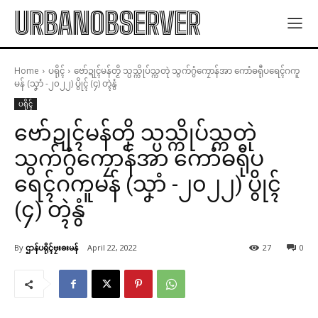
URBANOBSERVER
Home
ပရိုၚ်
ဗော်ဍုၚ်မန်တၟိ သ္ပသ္ကိုပ်သ္ကတုဲ သွက်ဂွံကၠောန်အာ ကောံဓရီုပရေၚ်ဂကူ
မန် (သၞာံ -၂၀၂၂) ပွိုၚ် (၄) တ္ၚဲနွံ
ပရိုၚ်
ဗော်ဍုၚ်မန်တၟိ သ္ပသ္ကိုပ်သ္ကတုဲ
သွက်ဂွံကၠောန်အာ ကောံဓရီုပ
ရေၚ်ဂကူမန် (သၞာံ -၂၀၂၂) ပွိုၚ်
(၄) တ္ၚဲနွံ
By
ဌာန်ပရိုၚ်ဗၠးၜးမန်
April 22, 2022
27
0