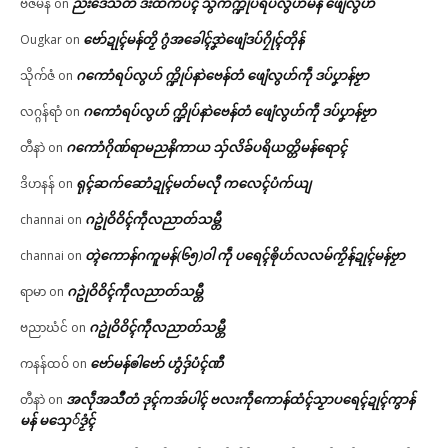
ညးဒေသတံ ဒးထံက်ပၚ် သွက်က္ဍိုပ်ရပ်လွဟ်မန် ဖျေံလွဟ်
ဗီဇမန်
on
ဗော်ဍုၚ်မန်တၟိ ဂွံအခေါၚ်ဒၞာဲဖျေံဒပ်ဂၠိုၚ်တိုန်
Ougkar
on
ဂကောံရပ်လွဟ် က္ဍိုပ်နာဲဗေန်တံ ဖျေံလွဟ်ကဵု ဒပ်ပၞာန်ဗၟာ
သိုက်ဇံ
on
ဂကောံရပ်လွဟ် က္ဍိုပ်နာဲဗေန်တံ ဖျေံလွဟ်ကဵု ဒပ်ပၞာန်ဗၟာ
လဂ္ဂန်ရာံ
on
ဂကောံဂိုဏ်ရာမညနိကာယ သှ်လိခ်ပရိယတ္တိမန်ရောၚ်
တီနာဲ
on
ရုၚ်ဆက်ဆောံဍုၚ်မတ်မလီု ကလေၚ်ပံက်ယျ
ဒိဟနန်
on
ဂဥုဲဝိဝိၚ်ကဵုလညာတ်သမ္တီ
channai
on
တ္ၚဲကောန်ဂကူမန်(၆၅)ဝါ ကဵု ပရေၚ်ၜိုဟ်လလမ်ကၟိန်ဍုၚ်မန်ဗၟာ
channai
on
ဂဥုဲဝိဝိၚ်ကဵုလညာတ်သမ္တီ
ရာမာ
on
ဂဥုဲဝိဝိၚ်ကဵုလညာတ်သမ္တီ
ဗညာဃံင်
on
ဗော်မန်ၜါဗော် ဟွံဒှ်ပံၚ်ဏီ
ကနန်ထဝ်
on
အလဵုအသဳတံ ဒုၚ်ကအ်ပါၚ် ဗလးကဵုကောန်ထံၚ်သၟာပရေၚ်ဍုၚ်ကွာန်
တီနာဲ
on
မန် မသှေ်ဒၟံၚ်