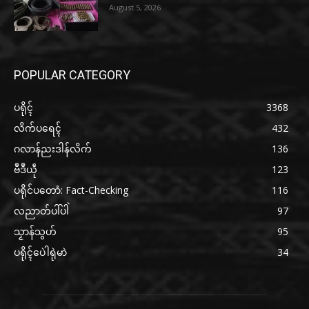
August 5, 2026
POPULAR CATEGORY
ပရိုၚ်
3368
လိက်ပရေၚ်
432
ဂလာန်ညးဒါန်လိက်
136
ဗဳဒဳယဵု
123
ပရိုင်ပတောံ: Fact-Checking
116
လညာတ်ပါ်ပါဲ
97
သၟာန်သွဟ်
95
ပရိုၚ်ပေဲါရုဲမာဲ
34