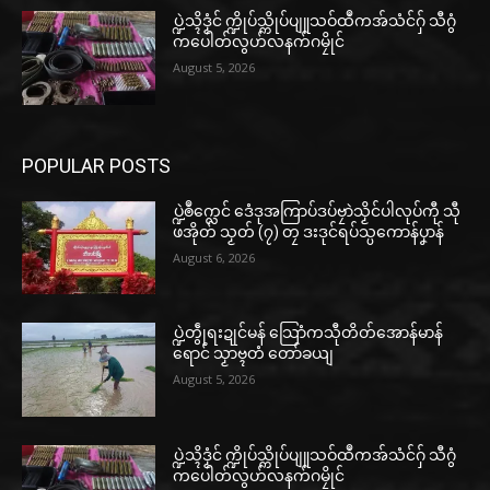
ပ္ဍဲသ္ၚိဒၟံင် က္ဍိုပ်သ္ကိုပ်ပျူသဝ်ထဳကအ်သံင်ဂှ် သီဂွံ
ကပေါတ်လွဟ်လနက်ဂမၠိုင်
August 5, 2026
POPULAR POSTS
ပ္ဍဲၜဳက္လေင် ဒေံဒုအကြာပ်ဒပ်ဗၠာဲသၟိင်ပါလုပ်ကီု သီု
ဖအိုတ် သၟတ် (၇) တၠ ဒးဒုင်ရပ်သ္ပကောန်ပၞာန်
August 6, 2026
ပ္ဍဲတွဵုရးဍုင်မန် သြောံကသီုတိတ်အောန်မာန်
ရောင် သၟာဗ္ၚတံ တော်ခယျ
August 5, 2026
ပ္ဍဲသ္ၚိဒၟံင် က္ဍိုပ်သ္ကိုပ်ပျူသဝ်ထဳကအ်သံင်ဂှ် သီဂွံ
ကပေါတ်လွဟ်လနက်ဂမၠိုင်