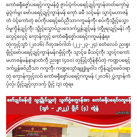
ကောံဓရီုဇၞော်ပရေၚ်ဂကူမန်ဝွံ ဇၟာပ်ပ္ၚံက်ပရေၚ်ဍုၚ်ကွာန်တတ်ကၠောံမွဲ
မွဲပ္ၚံက်မ္ဂး ဗော်ပရေၚ်ဍုၚ်ကွာန်မန် ကေုာံ ခမဳ သၚ်မန်၊ သွာၚ်မဟာဇန်
တံ ပံၚ်ကောံတုဲ စပ်ကဵုပရေၚ်ဓဝ်ညဳသာဂကူမန်ကီု၊ စပ်ကဵုသ္ဇိုၚ်သၞော
ဝ်မူကၟိန်ဍုၚ်ကီု၊ သ္ဇိုၚ်သၞောဝ်ဥပဒေဒက်ပ္တန်ဍုၚ်မန် (တွဵုရးဍုၚ်မန်) ကီု
လၟေၚ်လၟေၚ် ကၠောန်ကၠုၚ် ကောံဓရီုဇၞော်ပရေၚ်ဂကူမန်နွံရ။
တုဲကၠုၚ်သၞာံ (၂၀၁၆) ဂိတုအဝ်ဂါတ် (၂၂-၂၃-၂၄) တေံလေဝ် ညးစၞး
ဗွိုၚ်ဗော်ပရေၚ်ဍုၚ်ကွာန်မန်ဂမၠိုၚ်ကီု၊ သွာၚ်ခ မဳသၚ်ကီု၊ သွာၚ်ဂကောံ
မဟာဇန်မန်နာနာတံကီု ညးစၞး (၄၀၀) တၠပြၚ်တိုန်စိုပ်တုဲ ကဏ္ဍပရေၚ်
ဒက်ပ္တန်ဓဝ်ညဳသာ ဂကူကီု၊ ကဏ္ဍသ္ဂောံချူခၞံမူဝါဒ ကၟိန်ဍုၚ်ဖေဝ်ဒရာ
တုဲ ကၠောန်ကၠုၚ်လဝ် ကောံဓရီုဇၞော်ပရေၚ်ဂကူမန် (၂၀၁၆) ပ္ဍဲကွာန်ကံ
ပှ်လှ်၊ ပွိုၚ်ဍုၚ်လှာဒကှ် ပွိုၚ် (၃) တ္ၚဲရ။