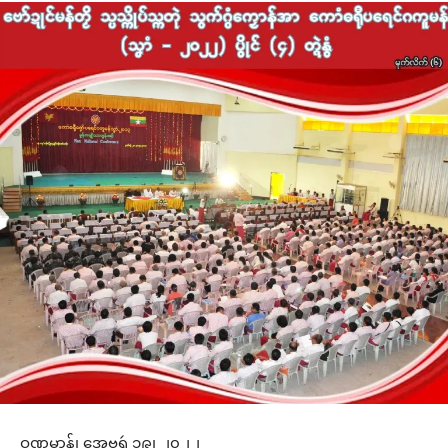
ဝဏ္ဏမာန်၊ အေဗရဴ ၁၉၊ ၂၀၂၂