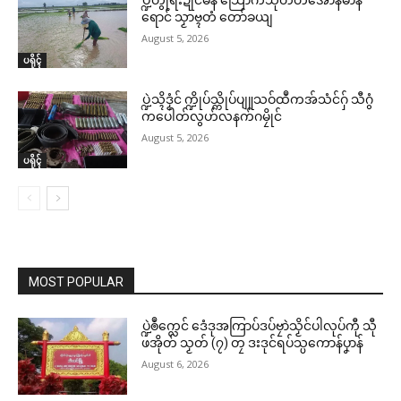
ရောင် သၟာဗ္ၚတံ တော်ခယျ
August 5, 2026
ပရိုၚ်
ပ္ဍဲသ္ၚိဒၟံင် က္ဍိုပ်သ္ကိုပ်ပျူသဝ်ထဳကအ်သံင်ဂှ် သီဂွံ
ကပေါတ်လွဟ်လနက်ဂမၠိုင်
August 5, 2026
ပရိုၚ်
MOST POPULAR
ပ္ဍဲၜဳက္လေင် ဒေံဒုအကြာပ်ဒပ်ဗၠာဲသၟိင်ပါလုပ်ကီု သီု
ဖအိုတ် သၟတ် (၇) တၠ ဒးဒုင်ရပ်သ္ပကောန်ပၞာန်
August 6, 2026