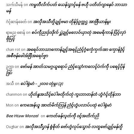
ကမ္မတဳလိက်ပတ် ယေန်သၞာၚ်မန် ဗဟဵု ပတိတ်ဂျာနေဝ် ဘာသာ
သက်သီမန်
on
မန်
အလဵုအသဳတၟိဍုၚ်ဗမာ တိုန်ဒှ်ဥက္ကဌ အာဇြဳယာန်မ္ဂး
ဂံၚ်ဆာန်ခေတ်
on
စပ်ကဵုညးဒှ်ဒဒိုက် ပ္ဋဲဍုၚ်မလေဝ်ယှာတုဲ အမေရိကာန် ပြံၚ်လှာဲ
ရာမည စောန်
on
ဗီုပြၚ်
အရေဝ်ဘာသာကောန်ဍုၚ်အရၚ်ညံၚ်ဂွံကၠေံကၠက်အာ ကၠောန်ဒၟံၚ်
chan rot
on
အစဳဇန်ဖေါအ်ဗြဳအရေဝ်ဗၟာ
ဗော်မန် အာတ်သမဂ္ဂယူရောပ် ညံၚ်သ္ဂောံကလေၚ်ပံက်ကဵု ပရေၚ်ပိုန်
ဥက္ကာ
on
ဒြပ်
ပေဲါရုဲမာဲ – ၂၀၁၀ တုဲမ္ဂး (၃)
အသီ
on
ဟိုတ်နူအသိၚ်ပေဲါဗတိုက်တုဲ ကွးဘာတန်တံ ဟွံဂံၚ်တိုန်ဘာ
chanmon
on
ကေအေန်ယူ အာတ်မိက်သြန် ညံၚ်ဟွံပလာပ်ပထုဲ ပေဲါရုဲမာဲ
Mon
on
Bee Htaw Monzel
ကေတ်ခန်လ္ၚတ်ကဵု ၀ၚ်အတိက်ညိ
on
အလဵုအသဳပၞာန် စွံစိုတ် ဗော်ဟွံလုပ်သၞောဝ် လတူဗော်ဍုၚ်မန်တၟိ
Ougkar
on