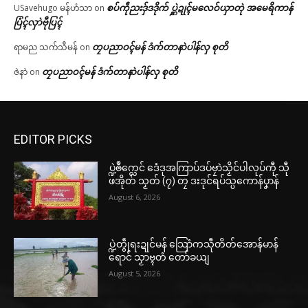
စပ်ကဵုညးဒှ်ဒဒိုက် ပ္ဋဲဍုၚ်မလေဝ်ယှာတုဲ အမေရိကာန်
USavehugo မန်ဟံသာ
on
ပြံၚ်လှာဲဗီုပြၚ်
တၠပညာဝၚ်မန် ဒံက်တာနာဲပါန်လှ စုတိ
ရာမည သက်သီမန်
on
တၠပညာဝၚ်မန် ဒံက်တာနာဲပါန်လှ စုတိ
ဇဲနာဲ
on
EDITOR PICKS
ပ္ဍဲၜဳက္လေင် ဒေံဒုအကြာပ်ဒပ်ဗၠာဲသၟိင်ပါလုပ်ကီု သီု
ဖအိုတ် သၟတ် (၇) တၠ ဒးဒုင်ရပ်သ္ပကောန်ပၞာန်
August 6, 2026
ပ္ဍဲတွဵုရးဍုင်မန် သြောံကသီုတိတ်အောန်မာန်
ရောင် သၟာဗ္ၚတံ တော်ခယျ
August 5, 2026