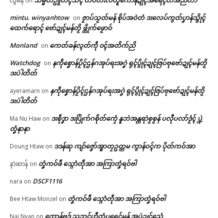
လွီမန်
on
ပရိုၚ်လက္ကရဴအိုတ်
မန်ပ္ဍဲ မန်မ္ၚး သ္ဒးဒှ်မွဲမှပ် မွဲကသပ်
ဂၠံၚ်တရဴဂကူမန်ဂှ် စိုပ်မံၚ်ဂၠံၚ်လဵုရ
mintu. winyanhtow
ဇၟာပ်သၟတ်မန် စိုပ်အဝဲတံ ဒးလေပ်ကွတ်ပၞာန်သ္ဇိုၚ်
on
ရောၚ်
ရော …
🏛 လညာတ်ပါ်ပဲါ
ထေက်ရောၚ် ဗော်ဍုၚ်မန်တၟိ ဖ္တိုက်ဖၟောဝ်
May 21, 2026
March 23, 2026
In "လိက်ပရေၚ်"
In "ပရိုၚ်"
Monland
ကေတ်ခန်လ္ၚတ်ကဵု ၀ၚ်အတိက်ညိ
on
ညးဒါန်လိက်
Watchdog
နကဵုစၞောန်ပၟိၚ်ဌန်ဂအုပ်ရးအဂၞဲ ရုၚ်ပွိုၚ်ဍုၚ်ဇြပ်ဗုဗော်ဍုၚ်မန်တၟိ
on
ဒးပဲါတိတ်
ဗွဳဒဳယဵု
နကဵုစၞောန်ပၟိၚ်ဌန်ဂအုပ်ရးအဂၞဲ ရုၚ်ပွိုၚ်ဍုၚ်ဇြပ်ဗုဗော်ဍုၚ်မန်တၟိ
ayeramarn
on
ကေတ်အဆက်
ဒးပဲါတိတ်
အပ္ဍဲကာလချူဓဇက် ချာတာပၠန်ဂ
တးဍုၚ်မန်ဏံ သၠုၚ်ပ္တိုန်အာ ပ
ဒးစဵုဒၞာ ဒးပြိုက်ဂစိုတ်ကၠေံ နူဘဲအန္တရာဲစၟစၟန် ပလီုပလာ်ဒၟံၚ် ပ္ဍဲ
Ma Nu Haw
on
ရေၚ်ပံၚ်ကောံ (ပံၚ်တောဲ) ပၞာန်ရော
တၞံနာနာ
ၚ်
© ဌာန်ပရိုၚ်ဗၠးၜးမန်
ဒဒန်ဆု ကျာ်ဇၞော်အ္စာတၠဥတ္တမ ကွာန်ဝၚ်က ပိုတ်ကဝ်အာ
Doung Htaw
on
March 14, 2026
In "ပရိုၚ်"
တၞံကဝ်ဖီ သ္ဂောံတဵုအာ အကြာတၞံရဝ်ဗါ
နာဲဆာန်
on
DSCF1116
nara
on
တၞံကဝ်ဖီ သ္ဂောံတဵုအာ အကြာတၞံရဝ်ဗါ
Bee Htaw Monzel
on
ကၠောန်ဗဒှ် သဘၚ်ဟီုတွံပရေၚ်မန် အပ္ဍဲဍုၚ်သေံ
Nai Nyan
on