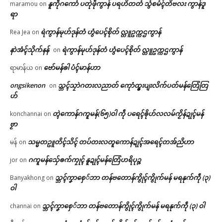
နူကဵုဂကောံ ပတုဲဖဵုကွာန် ပရဟိတတံ သွံစမံၚ်တိဗလး ကွာန်ဒူ
maramou
on
ရာ
ရဲကွာန်မုဟ်ဒုန်တံ ဟွံပေၚ်စိုတ် လ္တူဥက္ကဌကွာန်
Rea Jea
on
နာဲအံၚ်သိုက်နန်
ရဲကွာန်မုဟ်ဒုန်တံ ဟွံပေၚ်စိုတ် လ္တူဥက္ကဌကွာန်
on
ဗော်မန်ၜါ ပံၚ်မာန်ဟာ
ရာမာန်ယ
on
ongsikenon
သ္ဘၚ်သၠာဲဂတးလညာတ် ကေုာံထ္ၜးပျးလိက်ပတ်မန်တြေံတြ
on
ဟ်
တ္ၚဲကောန်ဂကူမန်(၆၅)ဝါ ကဵု ပရေၚ်ၜိုဟ်လလမ်ကၟိန်ဍုၚ်မန်
konchannai
on
ဗၟာ
သမ္မတဥူတိၚ်သိၚ် တပ်တးလတူကောန်ဍုၚ်အရေၚ်တအ်ညိဟာ
မန်
on
ဂကူမန်​သှ်ေၜက်ကၠုၚ် နူဍုၚ်မန်တြေံဟရိပုဉ္ဇ
jor
on
သ္ဘၚ်ကၞာစှေ်ဘာ တန်ဗတောန်ကွိုၚ်ကွိုက်မန် မရနုက်ကဵု (၃)
Banyakhong
on
ဝါ
သ္ဘၚ်ကၞာစှေ်ဘာ တန်ဗတောန်ကွိုၚ်ကွိုက်မန် မရနုက်ကဵု (၃) ဝါ
channai
on