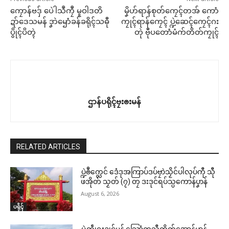
ကၠောန်ဗဒှ် ပေဲါသဳကၠဳ မူဝါဒတိ
မၞိဟ်ရာန်စုတ်ကၠေၚ်တအ် ကောံ
ဍာ်ဒေသမန် ဒၞာဲၝောံခန်ခရိုၚ်သဓီု
ကၠုၚ်ရာန်ကၠေၚ် ပ္ဍဲဆေၚ်ကၠေၚ်ဂး
ပွိုၚ်ပိတ္ၚဲ
တုဲ ဗီုပတောံမံက်တိတ်ကၠုၚ်
ဌာန်ပရိုၚ်ဗၠးၜးမန်
RELATED ARTICLES
ပ္ဍဲၜဳက္လေင် ဒေံဒုအကြာပ်ဒပ်ဗၠာဲသၟိင်ပါလုပ်ကီု သီု
ဖအိုတ် သၟတ် (၇) တၠ ဒးဒုင်ရပ်သ္ပကောန်ပၞာန်
August 6, 2026
ပရိုၚ်
ပ္ဍဲတွဵုရးဍုင်မန် သြောံကသီုတိတ်အောန်မာန်