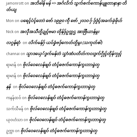
အဘိဓါန် မန် => အၚ်္ဂလိက် သွက်စက်ကောန်ပျူတာနာနာ တိ
jamonrott
on
တ်ယျ
ပရေၚ်ပံၚ်တောဲ ဗော် ၁၉၉၀ ကဵု ဗော် ၂၀၁၀ ဂှ် ဒှ်ဒၟံၚ်အခက်ခုဲဖိုဟ်
Mon
on
အလဵုအသဳတၟိဍုၚ်ဗမာ တိုန်ဒှ်ဥက္ကဌ အာဇြဳယာန်မ္ဂး
Nick
on
လဂ္ဂန်ရာံ
လိက်မန်ဂှ် ယဝ်ခၞံဗဒှ်ကေတ်တၟိမ္ဂး (သကုတ်ၜါ)
on
သၟာဒယှေ်ဒွက်မန်တံ သၞာံဏံပတိတ်ကဝးဒွက်ဂၠိုၚ်တိုန်ကၠုၚ်
channai
on
ဗိုလ်ဝေလေန်ဖျဝ် တံၚ်ဓဇက်ကောန်ကွးဘာမွဲတၠ
ရာမာန်
on
ဗိုလ်ဝေလေန်ဖျဝ် တံၚ်ဓဇက်ကောန်ကွးဘာမွဲတၠ
ရာမာန်
on
နန်
ဗိုလ်ဝေလေန်ဖျဝ် တံၚ်ဓဇက်ကောန်ကွးဘာမွဲတၠ
on
ဗိုလ်ဝေလေန်ဖျဝ် တံၚ်ဓဇက်ကောန်ကွးဘာမွဲတၠ
ကနန်ထဝ်
on
ဗိုလ်ဝေလေန်ဖျဝ် တံၚ်ဓဇက်ကောန်ကွးဘာမွဲတၠ
သက်သီမန်
on
ဗိုလ်ဝေလေန်ဖျဝ် တံၚ်ဓဇက်ကောန်ကွးဘာမွဲတၠ
ယုဝဟံသာ
on
ဗိုလ်ဝေလေန်ဖျဝ် တံၚ်ဓဇက်ကောန်ကွးဘာမွဲတၠ
ဥက္ကာ
on