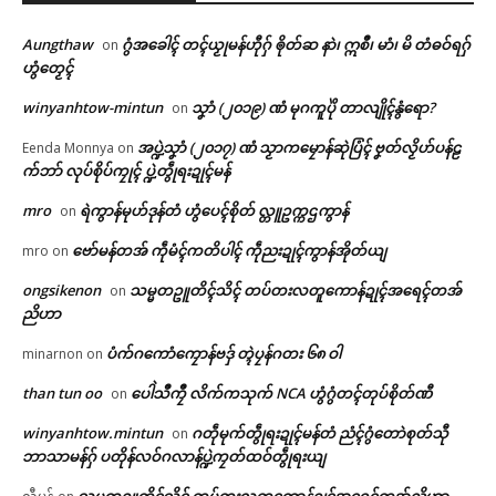
Aungthaw
ဂွံအခေါၚ် တၚ်ယၟုမန်ဟီုဂှ် ၜိုတ်ဆ နာဲ၊ ဣစဳ၊ မာံ၊ မိ တံဓဝ်ရဂှ်
on
ဟွံတၟေၚ်
winyanhtow-mintun
သၞာံ (၂၀၁၉) ဏံ မုဂကူပိုဲ တာလျိုၚ်နွံရော?
on
အပ္ဍဲသၞာံ (၂၀၁၇) ဏံ သၟာကမၠောန်ဆုဲပြံၚ် ဗၞတ်လၟိဟ်ပန်ဠ
Eenda Monnya
on
က်ဘာ် လုပ်စိုပ်ကၠုၚ် ပ္ဍဲတွဵုရးဍုၚ်မန်
mro
ရဲကွာန်မုဟ်ဒုန်တံ ဟွံပေၚ်စိုတ် လ္တူဥက္ကဌကွာန်
on
ဗော်မန်တအ် ကဵုမံၚ်ကတိပါၚ် ကဵုညးဍုၚ်ကွာန်အိုတ်ယျ
mro
on
ongsikenon
သမ္မတဥူတိၚ်သိၚ် တပ်တးလတူကောန်ဍုၚ်အရေၚ်တအ်
on
ညိဟာ
ပံက်ဂကောံကၠောန်ဗဒှ် တ္ၚဲပၠန်ဂတး ၆၈ ဝါ
Related
minarnon
on
ဌာန်ပရိုၚ်ဗၠးၜးမန်
than tun oo
ပေါဲသဳကၠဳ လိက်ကသုက် NCA ဟွံဂွံတၚ်တုပ်စိုတ်ဏီ
on
ရုဲစှ်
winyanhtow.mintun
ဂတဵုမုက်တွဵုရးဍုၚ်မန်တံ ညံၚ်ဂွံတောဲစုတ်သီု
on
ဘာသာမန်ဂှ် ပတိုန်လဝ်ဂလာန်ပ္ဍဲကၠတ်ထဝ်တွဵုရးယျ
သမ္မတဥူတိၚ်သိၚ် တပ်တးလတူကောန်ဍုၚ်အရေၚ်တအ်ညိဟာ