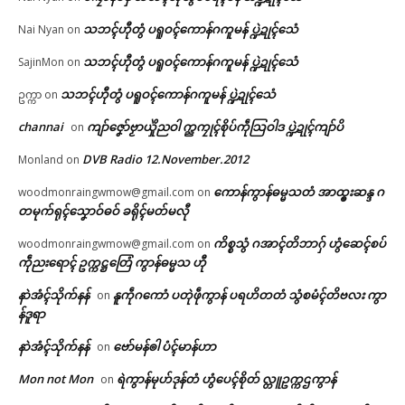
သဘၚ်ဟီုတွံ ပရူဝၚ်ကောန်ဂကူမန် ပ္ဍဲဍုၚ်သေံ
Nai Nyan
on
သဘၚ်ဟီုတွံ ပရူဝၚ်ကောန်ဂကူမန် ပ္ဍဲဍုၚ်သေံ
SajinMon
on
သဘၚ်ဟီုတွံ ပရူဝၚ်ကောန်ဂကူမန် ပ္ဍဲဍုၚ်သေံ
ဥက္ကာ
on
channai
ကျာ်ဇၞော်ဗၟာယှိုဲညဝါ က္ညကၠုၚ်စိုပ်ကဵုသြဝါဒ ပ္ဍဲဍုၚ်ကျာ်ပိ
on
DVB Radio 12.November.2012
Monland
on
ကောန်ကွာန်ဓမ္မသတံ အာထ္ၜးဆန္ဒ ဂ
woodmonraingwmow@gmail.com
on
တမုက်ရုၚ်သၞောဝ်ဓဝ် ခရိုၚ်မတ်မလီု
ကိစ္စသွံ ဂအာၚ်တိဘာဂှ် ဟွံဆေၚ်စပ်
woodmonraingwmow@gmail.com
on
ကဵုညးရောၚ် ဥက္ကဋ္ဌတြေံ ကွာန်ဓမ္မသ ဟီု
နာဲအံၚ်သိုက်နန်
နူကဵုဂကောံ ပတုဲဖဵုကွာန် ပရဟိတတံ သွံစမံၚ်တိဗလး ကွာ
on
န်ဒူရာ
နာဲအံၚ်သိုက်နန်
ဗော်မန်ၜါ ပံၚ်မာန်ဟာ
on
Mon not Mon
ရဲကွာန်မုဟ်ဒုန်တံ ဟွံပေၚ်စိုတ် လ္တူဥက္ကဌကွာန်
on