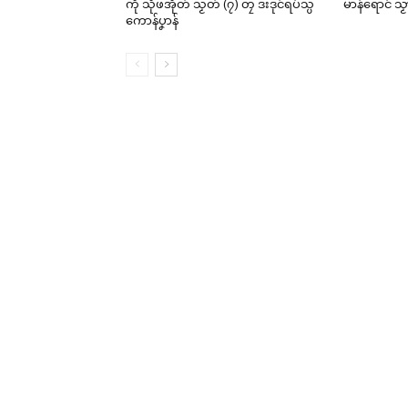
ကီု သီုဖအိုတ် သၟတ် (၇) တၠ ဒးဒုင်ရပ်သ္ပ
မာန်ရောင် သ
ကောန်ပၞာန်