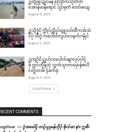
ပ္ဍဲတွဵုရးဍုင်မန် သြောံကသီုတိတ်
အောန်မာန်ရောင် သၟာဗ္ၚတံ တော်ခယျ
August 5, 2026
ပ္ဍဲသ္ၚိဒၟံင် က္ဍိုပ်သ္ကိုပ်ပျူသဝ်ထဳကအ်သံ
င်ဂှ် သီဂွံ ကပေါတ်လွဟ်လနက်ဂမၠိုင်
August 5, 2026
ပ္ဍဲကျာ်ပိ င္ရုဟ်ကပေါတ်ဖျာလုပ်ပါၚ်
ဖဴ က္ဍင်တိုန်တုဲ သွက်သၟာကမၠောန်စလိ
င်တ္ရဲတအ် ဒှ်ခက်ခုဲ
August 4, 2026
Load more
RECENT COMMENTS
ungthaw
ဂွံအခေါၚ် တၚ်ယၟုမန်ဟီုဂှ် ၜိုတ်ဆ နာဲ၊ ဣစဳ၊
on