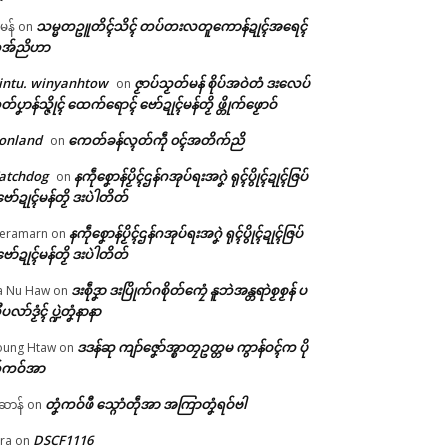
သမ္မတဥူတိၚ်သိၚ် တပ်တးလတူကောန်ဍုၚ်အရေၚ်
ီမန်
on
အ်ညိဟာ
intu. winyanhtow
ဇၟာပ်သၟတ်မန် စိုပ်အဝဲတံ ဒးလေပ်
on
တ်ပၞာန်သ္ဇိုၚ် ထေက်ရောၚ် ဗော်ဍုၚ်မန်တၟိ ဖ္တိုက်ဖၟောဝ်
onland
ကေတ်ခန်လ္ၚတ်ကဵု ၀ၚ်အတိက်ညိ
on
atchdog
နကဵုစၞောန်ပၟိၚ်ဌန်ဂအုပ်ရးအဂၞဲ ရုၚ်ပွိုၚ်ဍုၚ်ဇြပ်
on
ဗော်ဍုၚ်မန်တၟိ ဒးပဲါတိတ်
နကဵုစၞောန်ပၟိၚ်ဌန်ဂအုပ်ရးအဂၞဲ ရုၚ်ပွိုၚ်ဍုၚ်ဇြပ်
eramarn
on
ဗော်ဍုၚ်မန်တၟိ ဒးပဲါတိတ်
ဒးစဵုဒၞာ ဒးပြိုက်ဂစိုတ်ကၠေံ နူဘဲအန္တရာဲစၟစၟန် ပ
a Nu Haw
on
ုပလာ်ဒၟံၚ် ပ္ဍဲတၞံနာနာ
ဒဒန်ဆု ကျာ်ဇၞော်အ္စာတၠဥတ္တမ ကွာန်ဝၚ်က ပို
ung Htaw
on
်ကဝ်အာ
တၞံကဝ်ဖီ သ္ဂောံတဵုအာ အကြာတၞံရဝ်ဗါ
ဲဆာန်
on
DSCF1116
ra
on