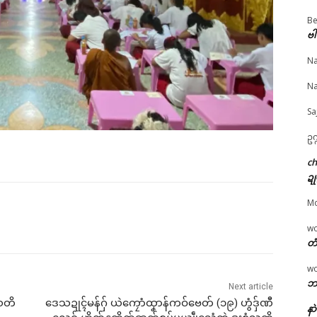
Be
ဗါ
န် ကဝ်လိက်ကောန်ဂ
ကၠောန်သ္ပအသေအဟာန်
စှ်ေဘာဥတုက္ညင် ကွာန်ဝ
© ဌာန်ပရိုၚ်ဗၠးၜးမန်
န်
သ္ဘၚ်ကလေင်လိက်-သွဟ်
ကသၞာံဏံ သၟာဒယှ်ေဒွ
Na
ruary 14, 2026
လိက် ဂကောံဂိုဏ်ဝိနယ
မန်ဒယှ်ဂမၠိုင် ဒယှ်ေလ
ပရိုၚ်"
သဒ္ဓမ္မာလင်္ကာရ ပွိုင်ဍုင်
င်ကဵုဒွက်ကီုဏောင်
Na
လှာဒကှ် မရနုက်ကဵု (၅၂)
May 19, 2026
ဝါ ပ္ဍဲကွာန်သၞေဟ်သြောံ
In "ပရိုၚ်"
Sa
January 23, 2026
In "ပရိုၚ်"
ဥက
c
ဍု
M
w
တံ
w
ဘာ
Next article
ံသတိ
ဒေသဍုၚ်မန်ဂှ် ယဲကၠောံထၞာန်ကဝ်ဗေတ် (၁၉) ဟွံဒှ်ဏီ
နာ