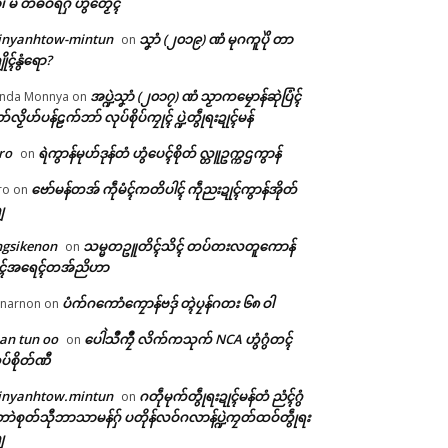
ံ၊ မိ တံဓဝ်ရဂှ် ဟွံတၟေၚ်
inyanhtow-mintun
သၞာံ (၂၀၁၉) ဏံ မုဂကူပိုဲ တာ
on
ိုၚ်နွံရော?
အပ္ဍဲသၞာံ (၂၀၁၇) ဏံ သၟာကမၠောန်ဆုဲပြံၚ်
nda Monnya
on
တ်လၟိဟ်ပန်ဠက်ဘာ် လုပ်စိုပ်ကၠုၚ် ပ္ဍဲတွဵုရးဍုၚ်မန်
ro
ရဲကွာန်မုဟ်ဒုန်တံ ဟွံပေၚ်စိုတ် လ္တူဥက္ကဌကွာန်
on
ဗော်မန်တအ် ကဵုမံၚ်ကတိပါၚ် ကဵုညးဍုၚ်ကွာန်အိုတ်
ro
on
ျ
ngsikenon
သမ္မတဥူတိၚ်သိၚ် တပ်တးလတူကောန်
on
ုၚ်အရေၚ်တအ်ညိဟာ
ပံက်ဂကောံကၠောန်ဗဒှ် တ္ၚဲပၠန်ဂတး ၆၈ ဝါ
narnon
on
an tun oo
ပေါဲသဳကၠဳ လိက်ကသုက် NCA ဟွံဂွံတၚ်
on
ပ်စိုတ်ဏီ
inyanhtow.mintun
ဂတဵုမုက်တွဵုရးဍုၚ်မန်တံ ညံၚ်ဂွံ
on
ာဲစုတ်သီုဘာသာမန်ဂှ် ပတိုန်လဝ်ဂလာန်ပ္ဍဲကၠတ်ထဝ်တွဵုရး
ျ