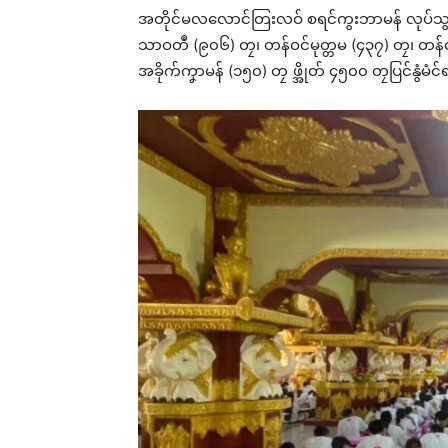
အတိုင်မလလောင်တြးလဝ် စရင်ကွးဘာမန် လုပ်သွဟ
သာဝတဳ (၉၀၆) တၠ၊ တန်ဝင်မုတ္တမ (၄၃၇) တၠ၊ တန်
အခိုက်ကၞာမန် (၁၅၀) တၠ ဖ္အိုတ် ၄၅၀၀ တၠပြင်နွံမံင်
Rel