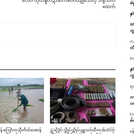
လေဝ် ဟိုတ်နူတိဍာ်ဆက်စပ်ပယျဵုသေံတုဲ ဒးစွံသတိ
မံ
ထေက်
နာ
M
ကွ
m
တိ
Re
နာ
ကွ
ရာ
o
ပ
ko
မ်
ပရိုၚ်
င်မန် သြောံကသီုတိတ်အောန်
ပ္ဍဲသ္ၚိဒၟံင် က္ဍိုပ်သ္ကိုပ်ပျူသဝ်ထဳကအ်သံင်ဂှ်
မန