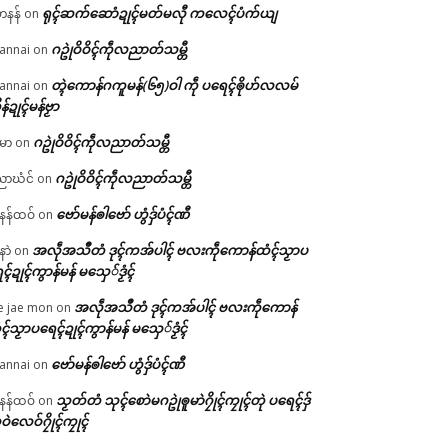
ရုၚ်ဆက်ဆောံဍုၚ်မတ်မလီု ကလေၚ်ပံက်ယျ
ဟနန်
on
ဂဥုဲဝိဝိၚ်ကဵုလညာတ်သမ္တီ
annai
on
တ္ၚဲကောန်ဂကူမန်(၆၅)ဝါ ကဵု ပရေၚ်ၜိုဟ်လလမ်
annai
on
ိန်ဍုၚ်မန်ဗၟာ
ဂဥုဲဝိဝိၚ်ကဵုလညာတ်သမ္တီ
မာ
on
ဂဥုဲဝိဝိၚ်ကဵုလညာတ်သမ္တီ
ာဃံင်
on
ဗော်မန်ၜါဗော် ဟွံဒှ်ပံၚ်ဏီ
န်ထဝ်
on
အလဵုအသဳတံ ဒုၚ်ကအ်ပါၚ် ဗလးကဵုကောန်ထံၚ်သၟာပ
နာဲ
on
ၚ်ဍုၚ်ကွာန်မန် မသှေ်ဒၟံၚ်
အလဵုအသဳတံ ဒုၚ်ကအ်ပါၚ် ဗလးကဵုကောန်
e jae mon
on
ၚ်သၟာပရေၚ်ဍုၚ်ကွာန်မန် မသှေ်ဒၟံၚ်
ဗော်မန်ၜါဗော် ဟွံဒှ်ပံၚ်ဏီ
annai
on
သၟတ်တံ သုၚ်စောဲမဂဥုဲၜူမာဲဂၠိုၚ်ကၠုၚ်တုဲ ပရေၚ်ဒှ်
န်ထဝ်
on
ဝဲလေဝ်ဂၠိုၚ်ကၠုၚ်