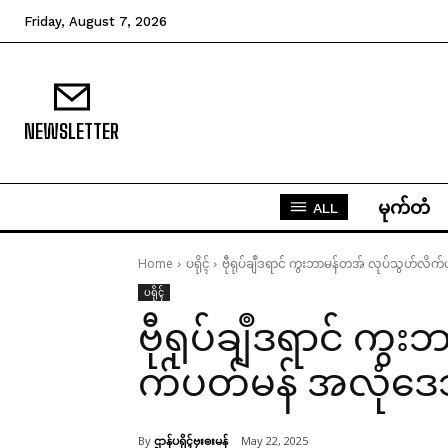
Friday, August 7, 2026
NEWSLETTER
မုက်တံ
ALL
Home
ပရိုၚ်
ဗီုရုပ်ချဳဒရာင် ကွးဘာမန်တအ် လုပ်သွဟ်လိက်
ပရိုၚ်
ဗီုရုပ်ချဳဒရာင် က
က်ပတ်မန် အလုံဒေသ
By
ဌာန်ပရိုၚ်ဗၠးၜးမန်
May 22, 2025