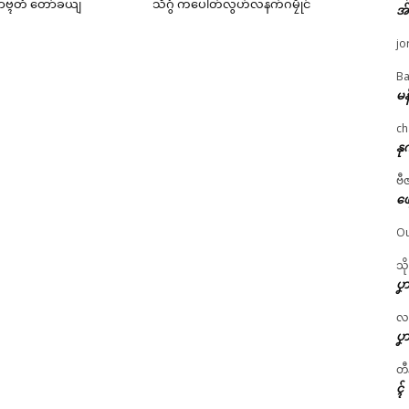
ၟာဗ္ၚတံ တော်ခယျ
သီဂွံ ကပေါတ်လွဟ်လနက်ဂမၠိုင်
အ
jo
Ba
မန
ch
နု
ဗီ
ဖျ
Ou
သိ
ပၞာ
လဂ္
ပၞာ
တီ
ၚ်