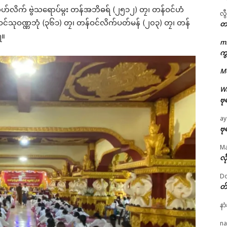
်လိက် ဗွဲသရောပ်မ္ဂး တန်အဘိဓရ် (၂၅၁၂) တၠ၊ တန်ဝင်ဟံ
လွ
ဝင်သုဝဏ္ဏဘုံ (၃၆၁) တၠ၊ တန်ဝင်လိက်ပတ်မန် (၂၀၃) တၠ၊ တန်
တ
ရ။
m
ကွ
ဌာန်ပရိုၚ်ဗၠးၜးမန်
M
ရုဲစှ်
W
ဗု
ပရိုၚ်လက္ကရဴအိုတ်
ay
ဗု
🏛 လညာတ်ပါ်ပဲါ
M
လီ
ညးဒါန်လိက်
Do
တ
ဗွဳဒဳယဵု
ated
နာ
ကေတ်အဆက်
na