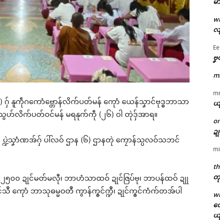
မာ
w
လျ
Ee
ဗၞ
m
m
) ဂှ် နူကဵုဂကောံဗ္တောန်လိက်ပတ်မန် ကေုာံ ယေန်သၞာင်ဗုဒ္ဓဘာသာ
ယ
်လိက်ပတ်ဝင်မန် မရနုက်ကဵု (၂၆) ဝါ တုဲဒှ်အာရ။
o
ဍ
ဲ ပ္ဍဲသၞာံဏအ်ဂှ် ပါ်လဝ် ဌာန (၆) ဌာနတုဲ ကၠောန်သ္ပလဝ်သဘင်
mi
th
တု
 ၂၅၀၀ ဍုင်မတ်မလီု၊ ဘာဟံသာထဝ် ဍုင်ဇြပ်ဗု၊ ဘာပန်ထဝ် ဍုု
င်သဳ ကေုာံ ဘာသုဓမ္မဝတဳ ကွာန်က္ၜင်က္ဍဳ၊ ဍုင်က္ၜင်ကံက်တအ်ပါ
w
တေ
ယ