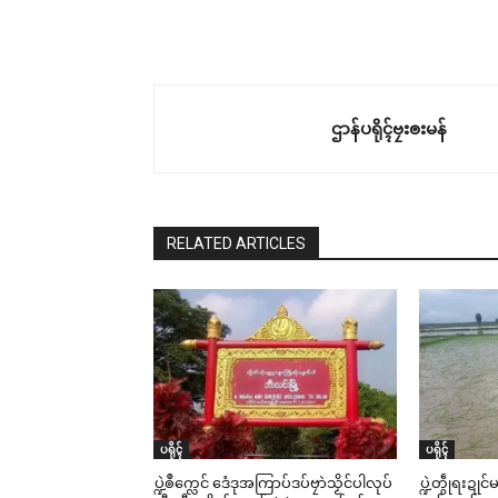
ဌာန်ပရိုၚ်ဗၠးၜးမန်
RELATED ARTICLES
ပရိုၚ်
ပရိုၚ်
ပ္ဍဲၜဳက္လေင် ဒေံဒုအကြာပ်ဒပ်ဗၠာဲသၟိင်ပါလုပ်
ပ္ဍဲတွဵုရးဍု