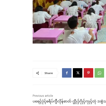
ဥဒါ
ကူမ
Feb
In "
Share
Previous article
ပရေၚ်ပၠံၚ်ဓရိပ်ကွဳလိုန်ဓာတ် က္တဵုဒှ်ဂၠိုၚ်ကၠုၚ်တုဲ ဒးစွ