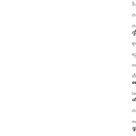
ဒိ
ch
ch
ကၟ
ရာ
ဗည
ကန
တီ
ရေ
ta
ထံ
ch
ကန
သၞ