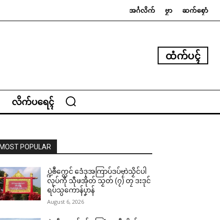
အၚ်္ဂလိက်
ဗၟာ
ဆက်စၠောံ
ထံက်ပၚ်
လိက်ပရေၚ်
MOST POPULAR
ပ္ဍဲၜဳက္လေင် ဒေံဒုအကြာပ်ဒပ်ဗၠာဲသၟိင်ပါ
လုပ်ကီု သီုဖအိုတ် သၟတ် (၇) တၠ ဒးဒုင်
ရပ်သ္ပကောန်ပၞာန်
August 6, 2026