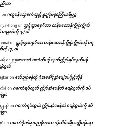
်ညိဟာ
ဂကူမန်​သှ်ေၜက်ကၠုၚ် နူဍုၚ်မန်တြေံဟရိပုဉ္ဇ
r
on
သ္ဘၚ်ကၞာစှေ်ဘာ တန်ဗတောန်ကွိုၚ်ကွိုက်
nyakhong
on
် မရနုက်ကဵု (၃) ဝါ
သ္ဘၚ်ကၞာစှေ်ဘာ တန်ဗတောန်ကွိုၚ်ကွိုက်မန် မရ
annai
on
က်ကဵု (၃) ဝါ
ညးဒေသတံ ဒးထံက်ပၚ် သွက်က္ဍိုပ်ရပ်လွဟ်မန်
ဇမန်
on
ေံလွဟ်
ဗော်ဍုၚ်မန်တၟိ ဂွံအခေါၚ်ဒၞာဲဖျေံဒပ်ဂၠိုၚ်တိုန်
gkar
on
ဂကောံရပ်လွဟ် က္ဍိုပ်နာဲဗေန်တံ ဖျေံလွဟ်ကဵု ဒပ်
ုက်ဇံ
on
န်ဗၟာ
ဂကောံရပ်လွဟ် က္ဍိုပ်နာဲဗေန်တံ ဖျေံလွဟ်ကဵု ဒပ်
ဂန်ရာံ
on
န်ဗၟာ
ဂကောံဂိုဏ်ရာမညနိကာယ သှ်လိခ်ပရိယတ္တိမန်ရော
နာဲ
on