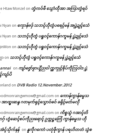
တၞံကဝ်ဖီ သ္ဂောံတဵုအာ အကြာတၞံရဝ်
e Htaw Monzel
on
င်
က်
ကၠောန်ဗဒှ် သဘၚ်ဟီုတွံပရေၚ်မန် အပ္ဍဲဍုၚ်သေံ
i Nyan
on
ဟိ
သဘၚ်ဟီုတွံ ပရူဝၚ်ကောန်ဂကူမန် ပ္ဍဲဍုၚ်သေံ
i Nyan
on
သဘၚ်ဟီုတွံ ပရူဝၚ်ကောန်ဂကူမန် ပ္ဍဲဍုၚ်သေံ
jinMon
on
သဘၚ်ဟီုတွံ ပရူဝၚ်ကောန်ဂကူမန် ပ္ဍဲဍုၚ်သေံ
္ကာ
on
hannai
ကျာ်ဇၞော်ဗၟာယှိုဲညဝါ က္ညကၠုၚ်စိုပ်ကဵုသြဝါဒ ပ္ဍဲ
on
ၚ်ကျာ်ပိ
DVB Radio 12.November.2012
onland
on
ကောန်ကွာန်ဓမ္မသ
oodmonraingwmow@gmail.com
on
 အာထ္ၜးဆန္ဒ ဂတမုက်ရုၚ်သၞောဝ်ဓဝ် ခရိုၚ်မတ်မလီု
ကိစ္စသွံ ဂအာၚ်တိ
oodmonraingwmow@gmail.com
on
ဂှ် ဟွံဆေၚ်စပ်ကဵုညးရောၚ် ဥက္ကဋ္ဌတြေံ ကွာန်ဓမ္မသ ဟီု
ဲအံၚ်သိုက်နန်
နူကဵုဂကောံ ပတုဲဖဵုကွာန် ပရဟိတတံ သွံစ
on