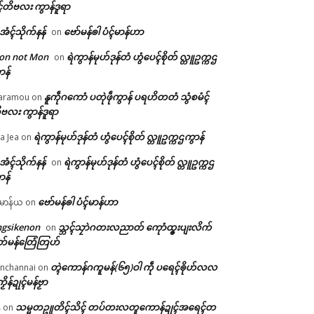
ၚ်တိဗလး ကွာန်ဒူရာ
ဲအံၚ်သိုက်နန်
ဗော်မန်ၜါ ပံၚ်မာန်ဟာ
on
on not Mon
ရဲကွာန်မုဟ်ဒုန်တံ ဟွံပေၚ်စိုတ် လ္တူဥက္ကဌ
on
ာန်
နူကဵုဂကောံ ပတုဲဖဵုကွာန် ပရဟိတတံ သွံစမံၚ်
aramou
on
ဗလး ကွာန်ဒူရာ
ရဲကွာန်မုဟ်ဒုန်တံ ဟွံပေၚ်စိုတ် လ္တူဥက္ကဌကွာန်
a Jea
on
ဲအံၚ်သိုက်နန်
ရဲကွာန်မုဟ်ဒုန်တံ ဟွံပေၚ်စိုတ် လ္တူဥက္ကဌ
on
ာန်
ဗော်မန်ၜါ ပံၚ်မာန်ဟာ
မာန်ယ
on
ngsikenon
သ္ဘၚ်သၠာဲဂတးလညာတ် ကေုာံထ္ၜးပျးလိက်
on
တ်မန်တြေံတြဟ်
တ္ၚဲကောန်ဂကူမန်(၆၅)ဝါ ကဵု ပရေၚ်ၜိုဟ်လလ
nchannai
on
ကၟိန်ဍုၚ်မန်ဗၟာ
သမ္မတဥူတိၚ်သိၚ် တပ်တးလတူကောန်ဍုၚ်အရေၚ်တ
်
on