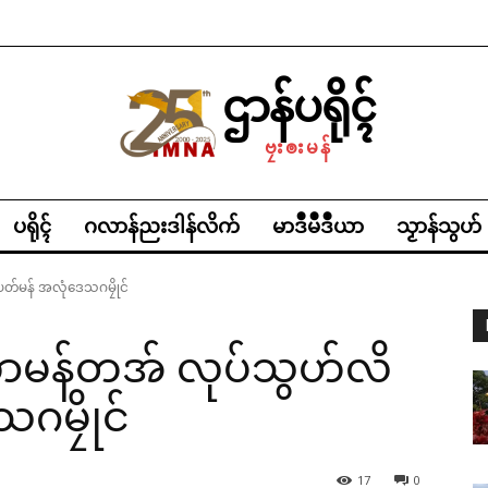
ဌာန်ပရိုၚ်
ဗၠးၜးမန်
ပရိုၚ်
ဂလာန်ညးဒါန်လိက်
မာဒဳမဳဒဳယာ
သၟာန်သွဟ်
ပတ်မန် အလုံဒေသဂမၠိုင်
ွးဘာမန်တအ် လုပ်သွဟ်လိ
ဂမၠိုင်
17
0