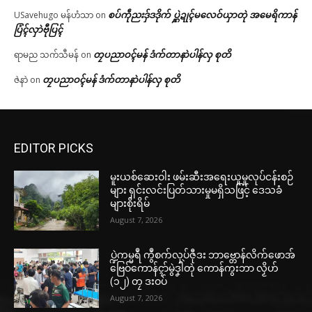
စပ်ကဵုညးဒှ်ဒဒိုက် ပ္ဋဲဍုၚ်မလေဝ်ယှာတုဲ အမေရိကာန်
USavehugo မန်ဟံသာ
on
ပြံၚ်လှာဲဗီုပြၚ်
တၠပညာဝၚ်မန် ဒံက်တာနာဲပါန်လှ စုတိ
ရာမည သက်သီမန်
on
တၠပညာဝၚ်မန် ဒံက်တာနာဲပါန်လှ စုတိ
ဇဲနာဲ
on
EDITOR PICKS
မူးယစ်ဆေးဝါး ဖမ်းဆီးအရေးယူမှုလုပ်ငန်းစဉ်
များ ရှင်းလင်းပြတ်သားမှုမရှိသဖြင့် ဒေသခံ
များစိုးရိမ်
August 7, 2026
ပ္ဍဲကမ္မရဳ ကွဳစက်လုပ်ဇီုဒး ဘာဗ္တောန်လိက်ဖောအ်
ဗြေဝ်ကောန်ၚာ်မွဲဒၞါဲတုဲ ကောန်ကွးဘာ လၟိဟ်
(၁၂) တၠ ဒးဝပ်
August 7, 2026