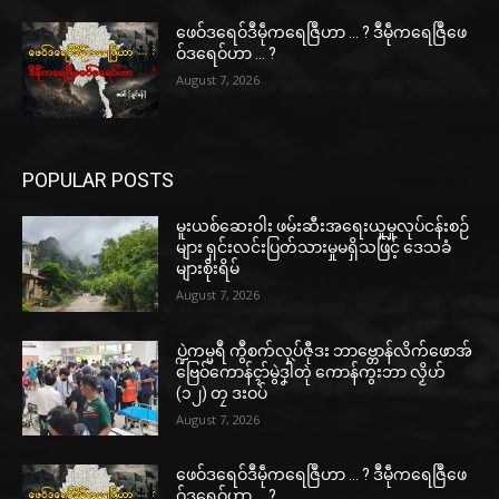
ဖေဝ်ဒရေဝ်ဒဳမဵုကရေဇြဳဟာ … ? ဒဳမဵုကရေဇြဳဖေ
ဝ်ဒရေဝ်ဟာ … ?
August 7, 2026
POPULAR POSTS
မူးယစ်ဆေးဝါး ဖမ်းဆီးအရေးယူမှုလုပ်ငန်းစဉ်
များ ရှင်းလင်းပြတ်သားမှုမရှိသဖြင့် ဒေသခံ
များစိုးရိမ်
August 7, 2026
ပ္ဍဲကမ္မရဳ ကွဳစက်လုပ်ဇီုဒး ဘာဗ္တောန်လိက်ဖောအ်
ဗြေဝ်ကောန်ၚာ်မွဲဒၞါဲတုဲ ကောန်ကွးဘာ လၟိဟ်
(၁၂) တၠ ဒးဝပ်
August 7, 2026
ဖေဝ်ဒရေဝ်ဒဳမဵုကရေဇြဳဟာ … ? ဒဳမဵုကရေဇြဳဖေ
ဝ်ဒရေဝ်ဟာ … ?