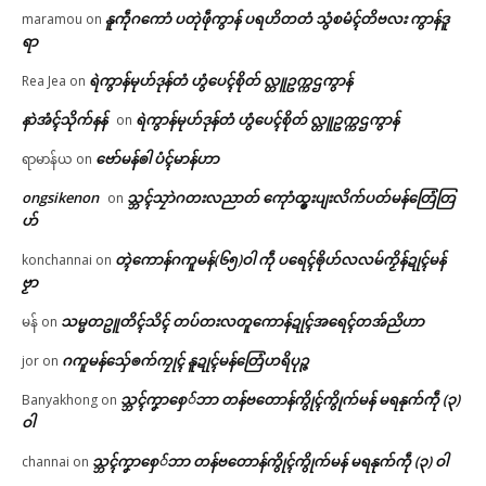
နူကဵုဂကောံ ပတုဲဖဵုကွာန် ပရဟိတတံ သွံစမံၚ်တိဗလး ကွာန်ဒူ
maramou
on
ရာ
ရဲကွာန်မုဟ်ဒုန်တံ ဟွံပေၚ်စိုတ် လ္တူဥက္ကဌကွာန်
Rea Jea
on
နာဲအံၚ်သိုက်နန်
ရဲကွာန်မုဟ်ဒုန်တံ ဟွံပေၚ်စိုတ် လ္တူဥက္ကဌကွာန်
on
ဗော်မန်ၜါ ပံၚ်မာန်ဟာ
ရာမာန်ယ
on
ongsikenon
သ္ဘၚ်သၠာဲဂတးလညာတ် ကေုာံထ္ၜးပျးလိက်ပတ်မန်တြေံတြ
on
ဟ်
တ္ၚဲကောန်ဂကူမန်(၆၅)ဝါ ကဵု ပရေၚ်ၜိုဟ်လလမ်ကၟိန်ဍုၚ်မန်
konchannai
on
ဗၟာ
သမ္မတဥူတိၚ်သိၚ် တပ်တးလတူကောန်ဍုၚ်အရေၚ်တအ်ညိဟာ
မန်
on
ဂကူမန်​သှ်ေၜက်ကၠုၚ် နူဍုၚ်မန်တြေံဟရိပုဉ္ဇ
jor
on
သ္ဘၚ်ကၞာစှေ်ဘာ တန်ဗတောန်ကွိုၚ်ကွိုက်မန် မရနုက်ကဵု (၃)
Banyakhong
on
ဝါ
သ္ဘၚ်ကၞာစှေ်ဘာ တန်ဗတောန်ကွိုၚ်ကွိုက်မန် မရနုက်ကဵု (၃) ဝါ
channai
on