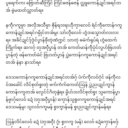
ပွရေက်ကး ဇြောတ်ဆီကြံင် ကြံင်ဓဇန်ဓဇန် လ္တူကောန်ဍုင်အရင်တ
အ် ဗွဲမထတ်သ္ကာတ်ရ။
နကဵုဂကူဗၟာ အလဵုအသဳဗၟာ ၜိုန်ရဒးရးဟီုကၠာလေဝ် ရံင်ကဵုကောန်ဂကူ
ကောန်ဍုင်အရင်ဂမၠိုင်တအ်မ္ဂး သာ်လဵုလေဝ် ဟွံဒးသၞောတ်လးလး
ရ။ အခိင်ဍုင်ဒှ်ဒၟံင်ပၞာန်ဗီုတ္ၚဲဏံက္ဍင် သာတုဲ ဓမံက်ရုပ်ရဴ ဟွံထေက်
ကြိုက်ရ။ ဆဂးဂှ် တၠအဝဵုပၞာန် တအ် ကေတ်မာန်ကဵုပၠံင်လွဟ်ဇြဟတ်
ပၞာန်တုဲ ဖန်ကေတ်မံင် ဇြဟတ်ပၞာန် ပ္ဍဲကောန်ဂကူကောန်ဍုင်အရင်
တအ် နဲနာ နာသာ်ရ။
ဒေသကောန်ဂကူကောန်ဍုင်အရင်တအ်ဂှ် ပံက်ကဵုလဝ်ဂၠံင် ဖန်ကဵုလ
ဝ်အခေါင် လိင်စုတ်စၞးတုဲ ဗက်ကံက်ကေတ်ဩန် ပ္ဍဲညးဍုင်ကွာန်
ကောန်ဂကူတအ် လၟေင်င်ဂိတုနွံရ။ မၞိဟ်ဒးလိင်စုတ်စၞး သ္ပကောန်ပၞာ
န်ဗၟာဂှ်လေဝ် ဍေံ (တၠအဝဵုပၞာန်) ကၠောန်သ္ပစၞးဂကူကောန်ဍုင်အရင်
ဒေသမန်မ္ဂး သ္ပလဝ်ဂကူမန် စၞးကွာန်မန် စၞးညးဍုင်ကွာန်မန်ရ။
ဩန်လိင်လေဝ် ဍေံ (တၠအဝဵု) ဂွံ၊ စၞးဂကူ (မန်) လေဝ် ဍေံကၠောန်ဗဒှ်