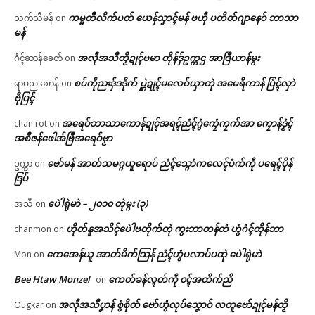
ကမ္မတဳလိက်ပတ် ယေန်သၞာၚ်မန် ဗဟဵု ပတိတ်ဂျာနေဝ် ဘာသာ
သက်သီမန်
on
မန်
အလဵုအသဳတၟိဍုၚ်ဗမာ တိုန်ဒှ်ဥက္ကဌ အာဇြဳယာန်မ္ဂး
ဂံၚ်ဆာန်ခေတ်
on
စပ်ကဵုညးဒှ်ဒဒိုက် ပ္ဋဲဍုၚ်မလေဝ်ယှာတုဲ အမေရိကာန် ပြံၚ်လှာဲ
ရာမည စောန်
on
ဗီုပြၚ်
အရေဝ်ဘာသာကောန်ဍုၚ်အရၚ်ညံၚ်ဂွံကၠေံကၠက်အာ ကၠောန်ဒၟံၚ်
chan rot
on
အစဳဇန်ဖေါအ်ဗြဳအရေဝ်ဗၟာ
ဗော်မန် အာတ်သမဂ္ဂယူရောပ် ညံၚ်သ္ဂောံကလေၚ်ပံက်ကဵု ပရေၚ်ပိုန်
ဥက္ကာ
on
ဒြပ်
ပေဲါရုဲမာဲ – ၂၀၁၀ တုဲမ္ဂး (၃)
အသီ
on
ဟိုတ်နူအသိၚ်ပေဲါဗတိုက်တုဲ ကွးဘာတန်တံ ဟွံဂံၚ်တိုန်ဘာ
chanmon
on
ကေအေန်ယူ အာတ်မိက်သြန် ညံၚ်ဟွံပလာပ်ပထုဲ ပေဲါရုဲမာဲ
Mon
on
Bee Htaw Monzel
ကေတ်ခန်လ္ၚတ်ကဵု ၀ၚ်အတိက်ညိ
on
အလဵုအသဳပၞာန် စွံစိုတ် ဗော်ဟွံလုပ်သၞောဝ် လတူဗော်ဍုၚ်မန်တၟိ
Ougkar
on