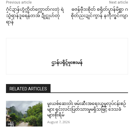
ပရိုၚ်လက္ကရဴအိုတ်
Previous article
Next article
ဂၠံင်ဍာန်ဟွံက္လိတ်က္လောတ်ဂးတုဲ ရဲ
ဓဇန်ဗီုဒးစိုတ် စရိုတ်ပၞာန်မိစ္ဆာ ဂ
တင်ရန်တၟအ် တ္ၚဲကောန်ဂကူ
ဖေဝ်ဒရေဝ်ဒဳမဵုကရေဇြဳဟာ … ? ဒဳ
သွံရာန်ဒူရေန်တအ် ဍဵုင္ရုဟ်တုဲ
စိုတ်ညးဍုင်ကွာန် နကဵုက္ၜင်ကျာ
🏛 လညာတ်ပါ်ပဲါ
မန် လ္ပကဵုဗၠးတိတ်အာညိ
မဵုကရေဇြဳဖေဝ်ဒရေဝ်ဟာ … ?
ရာန်
January 26, 2026
August 7, 2026
ညးဒါန်လိက်
In "ပရိုၚ်"
In "လိက်ပရေၚ်"
ဗွဳဒဳယဵု
ကေတ်အဆက်
ဌာန်ပရိုၚ်ဗၠးၜးမန်
တ္ၚဲတၟေင် တ္ၚဲပြဲဂှ် ဒးကၠောန်ပရံင်
သၠုင်ပ္တိုန် အသိင်စိုတ်ဓာတ်ဂကူ
© ဌာန်ပရိုၚ်ဗၠးၜးမန်
ထေက်
RELATED ARTICLES
January 23, 2026
In "လညာတ်ပါ်ပါဲ"
မူးယစ်ဆေးဝါး ဖမ်းဆီးအရေးယူမှုလုပ်ငန်းစဉ်
များ ရှင်းလင်းပြတ်သားမှုမရှိသဖြင့် ဒေသခံ
များစိုးရိမ်
August 7, 2026
ပရိုၚ်