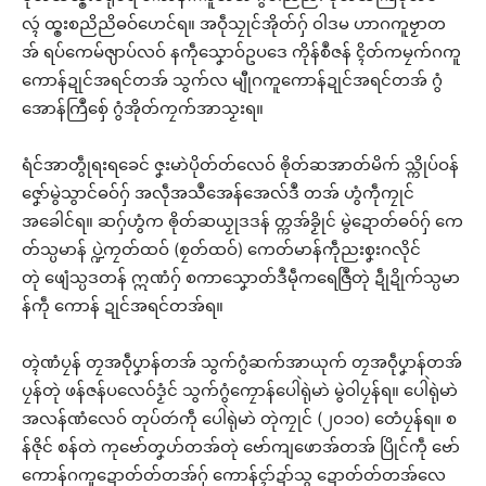
လ္ၚဴ ထ္ၜးစညိညိဓဝ်ဟေင်ရ။ အဝဵုသၠုင်အိုတ်ဂှ် ဝါဒမ ဟာဂကူဗၟာတ
အ် ရပ်ကေမ်ၛာပ်လဝ် နကဵုသၞောဝ်ဥပဒေ ကိုန်စဳဇန် ၚိတ်ကမၠက်ဂကူ
ကောန်ဍုင်အရင်တအ် သွက်လ မျီုဂကူကောန်ဍုင်အရင်တအ် ဂွံ
အောန်ကြဳစှ်ေ ဂွံအိုတ်ကၠက်အာသၟးရ။
ရံင်အာတွဵုရးရခေင် ဇၞးမာဲပိုတ်တ်လေဝ် ၜိုတ်ဆအာတ်မိက် သ္ကိုပ်ဝန်
ဇၞော်မွဲသွာင်ဓဝ်ဂှ် အလဵုအသဳအေန်အေလ်ဒဳ တအ် ဟွံကဵုကၠုင်
အခေါင်ရ။ ဆဂှ်ဟွံက ၜိုတ်ဆယၟုဒဒန် တ္ကအ်ခၟိုင် မွဲဍောတ်ဓဝ်ဂှ် ကေ
တ်သ္ပမာန် ပ္ဍဲကၠတ်ထဝ် (စၠတ်ထဝ်) ကေတ်မာန်ကဵုညးစၞးဂလိုင်
တုဲ ဖျေံသ္ပဒတန် ဣဏံဂှ် စကာသၞောတ်ဒဳမဵုကရေဇြဳတုဲ ဍဵုဍိုက်သ္ပမာ
န်ကဵု ကောန် ဍုင်အရင်တအ်ရ။
တ္ၚဲဏံပၠန် တၠအဝဵုပၞာန်တအ် သွက်ဂွံဆက်အာယုက် တၠအဝဵုပၞာန်တအ်
ပၠန်တုဲ ဖန်ဇန်ပလေဝ်ဒၟံင် သွက်ဂွံကၠောန်ပေါဲရုဲမာဲ မွဲဝါပၠန်ရ။ ပေါဲရုဲမာဲ
အလန်ဏံလေဝ် တုပ်တဴကဵု ပေါဲရုဲမာဲ တုဲကၠုင် (၂၀၁၀) တေံပၠန်ရ။ စ
န်ဇိုင် စန်တဲ ကုဗော်တၞဟ်တအ်တုဲ ဗော်ကျဖောအ်တအ် ပြိုင်ကဵု ဗော်
ကောန်ဂကူဍောတ်တ်တအ်ဂှ် ကောန်ၚာ်ဍာ်သွ ဍောတ်တ်တအ်လေ