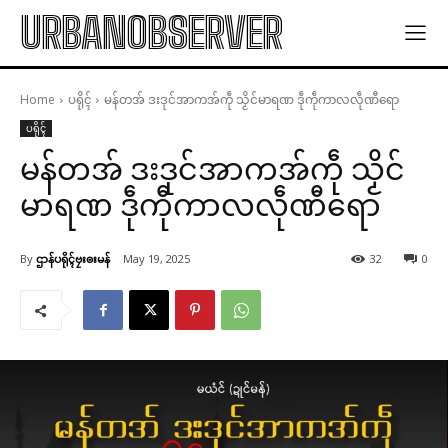
URBANOBSERVER
Home
ပရိုၚ်
မန်တအ် ဒးဒုင်အာကအ်ကဵု သၟိင်မာရဏ ဒဵုကဵုကာလလဵုဏီရော
ပရိုၚ်
မန်တအ် ဒးဒုင်အာကအ်ကဵု သၟိင်
မာရဏ ဒဵုကဵုကာလလဵုဏီရော
By
ဌာန်ပရိုၚ်ဗၠးၜးမန်
May 19, 2025
32
0