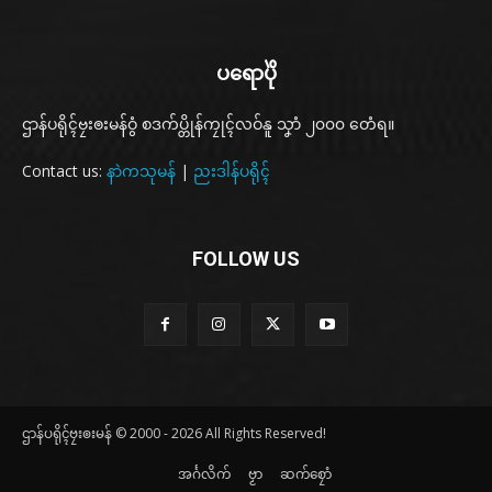
ပရောပိုဲ
ဌာန်ပရိုၚ်ဗၠးၜးမန်ဝွံ စဒက်ပ္တိုန်ကၠုၚ်လဝ်နူ သၞာံ ၂၀၀၀ တေံရ။
Contact us:
နာဲကသုမန်
|
ညးဒါန်ပရိုၚ်
FOLLOW US
ဌာန်ပရိုၚ်ဗၠးၜးမန် © 2000 - 2026 All Rights Reserved!
အၚ်္ဂလိက်
ဗၟာ
ဆက်စၠောံ