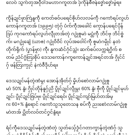
လေဝ် သွက်တၠအဝဵုဝါဒမဟာဂကူတအ် ဒှ်ကိုန်စဳဇန်ဇၞော်ဇၞော်မွဲရ။
ကၟိန်ဍုင်ဗၟာကြဴနူကဵု ကေတ်ဓဝ်ပရေင်ၜိုဟ်လလမ်ကဵု ဂကောံရပ်လွဟ်
ကောန်ဂကူတအ် (၁၉၉၅) တုဲဂှ် ပံက်ကဵုအခေါင် ကၠောန်ပရေင်ပိုန်
ဒြပ် ကုဂကောံရပ်လွဟ်လ္ၚဵုတအ်တုဲ ဂဥုဲၜူမာဲ မပ္တံကဵု ဘိင်ဗု ဘိင်ဗ္စံ
က်၊ မဂဥုဲချေံ (ယာၜ) ဂဥုဲဝိဝိင် လုပ်အဝေါင်ကဵု ၜူမာဲဂမၠိုင် နတဲ
တိုက်ရိုက် (ပၞာန်ဗၟာ) ကီု၊ နူကဆံင်ဂၠံင်သ္ကဲ၊ ဆက်စပ်လက္ကရဴဂၞိက် စ
တမ် ညံင်ဂွံတြးစိုပ် ဒေသကောန်ဂကူကောန်ဍုင်အရင်တအ် ဂၠိုင်င်
ဂှ် ဖန်တြးကၠုင် နဲကဲဇဳဒိုဟ်ရ။
ဒေသဍုင်မန်တ္ၚဲဏံမ္ဂး အောန်အိုတ်ဂှ် မၞိဟ်စောဲလာမ်ဂဥုဲၜူ
မာဲ 50% နွံ၊ ဂၠိုင်တိုန်နူဂှ်ညိ ပွိုင်ဍုင်လ္ၚဵုမ္ဂး 60% နွံ၊ ဗီုကဵု ပွိုင်ဍုင်မုဟ်
ဍုင်၊ ပွိုင်ဍုင်ဇြပ်ဗု၊ ပွိုင်ဍုင်ရေဝ်၊ ပွိုင်ဍုင်ကျာ်မြဟ်တအ်မ္
ဂး 60+% နွံရောင် ဂကောံသ္ပသုတေသန စပ်ကဵု ညးစောဲလာမ်ဂဥုဲၜူ
မာဲတအ် ပ္တိတ်လဝ်တင်ဂၞင်နွံရ။
ရံင်ကဵုဒေသဍုင်မန်တ္ၚဲဏံတုဲ သၟတ်သှ်ေဒၟံင်ဂတာကွာန်တ္ၚဲဏံဂှ် သၟ