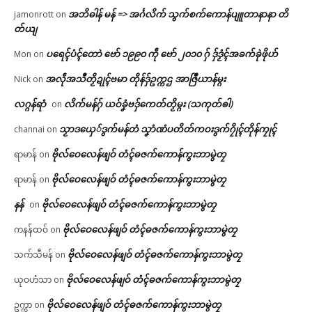
အဘိဓါန် မန် => အၚ်္ဂလိက် သွက်စက်ကောန်ပျူတာနာနာ တိ
jamonrott
on
တ်ယျ
ပရေၚ်ပံၚ်တောဲ ဗော် ၁၉၉၀ ကဵု ဗော် ၂၀၁၀ ဂှ် ဒှ်ဒၟံၚ်အခက်ခုဲဖိုဟ်
Mon
on
အလဵုအသဳတၟိဍုၚ်ဗမာ တိုန်ဒှ်ဥက္ကဌ အာဇြဳယာန်မ္ဂး
Nick
on
လဂ္ဂန်ရာံ
လိက်မန်ဂှ် ယဝ်ခၞံဗဒှ်ကေတ်တၟိမ္ဂး (သကုတ်ၜါ)
on
သၟာဒယှေ်ဒွက်မန်တံ သၞာံဏံပတိတ်ကဝးဒွက်ဂၠိုၚ်တိုန်ကၠုၚ်
channai
on
ဗိုလ်ဝေလေန်ဖျဝ် တံၚ်ဓဇက်ကောန်ကွးဘာမွဲတၠ
ရာမာန်
on
ဗိုလ်ဝေလေန်ဖျဝ် တံၚ်ဓဇက်ကောန်ကွးဘာမွဲတၠ
ရာမာန်
on
နန်
ဗိုလ်ဝေလေန်ဖျဝ် တံၚ်ဓဇက်ကောန်ကွးဘာမွဲတၠ
on
ဗိုလ်ဝေလေန်ဖျဝ် တံၚ်ဓဇက်ကောန်ကွးဘာမွဲတၠ
ကနန်ထဝ်
on
ဗိုလ်ဝေလေန်ဖျဝ် တံၚ်ဓဇက်ကောန်ကွးဘာမွဲတၠ
သက်သီမန်
on
ဗိုလ်ဝေလေန်ဖျဝ် တံၚ်ဓဇက်ကောန်ကွးဘာမွဲတၠ
ယုဝဟံသာ
on
ဗိုလ်ဝေလေန်ဖျဝ် တံၚ်ဓဇက်ကောန်ကွးဘာမွဲတၠ
ဥက္ကာ
on