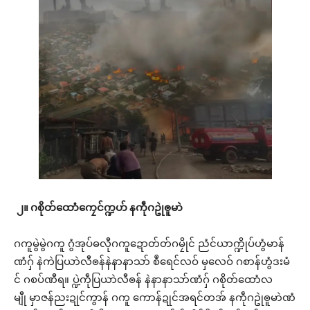
၂။
ဂစိုတ်ထောံကၠေင်က္ဍဟ်
နကဵုဂဥုဲၜူမာဲ
ဂကူမွဲမွဲဂကူ ဂွံအုပ်ဓလီုဂကူဍောတ်တ်ဂမၠိုင် ညံင်ယာက္ဍိုပ်ဟွံမာန်
ဏံဂှ် နဲကဲပြယာဲလီၜန်နဲနာနာသာ် စဳရေင်လဝ် မှလေဝ် ဂစာန်ဟွံဒးမံ
င် ဂစပ်ဏီရ။ ပ္ဍဲကဵုပြယာဲလီၜန် နဲနာနာသာ်ဏံဂှ် ဂစိုတ်ထောံလ
မျီု မှာဇန်ညးဍုင်ကွာန် ဂကူ ကောန်ဍုင်အရင်တအ် နကဵုဂဥုဲၜူမာဲဏံ