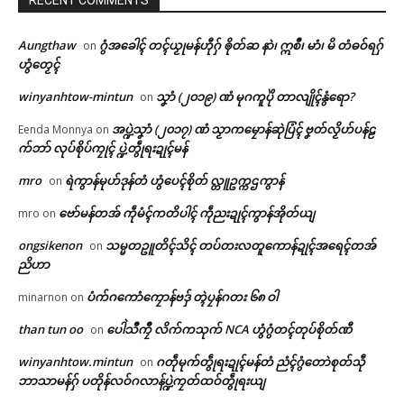
RECENT COMMENTS
Aungthaw
ဂွံအခေါၚ် တၚ်ယၟုမန်ဟီုဂှ် ၜိုတ်ဆ နာဲ၊ ဣစဳ၊ မာံ၊ မိ တံဓဝ်ရဂှ်
on
ဟွံတၟေၚ်
winyanhtow-mintun
သၞာံ (၂၀၁၉) ဏံ မုဂကူပိုဲ တာလျိုၚ်နွံရော?
on
အပ္ဍဲသၞာံ (၂၀၁၇) ဏံ သၟာကမၠောန်ဆုဲပြံၚ် ဗၞတ်လၟိဟ်ပန်ဠ
Eenda Monnya
on
က်ဘာ် လုပ်စိုပ်ကၠုၚ် ပ္ဍဲတွဵုရးဍုၚ်မန်
mro
ရဲကွာန်မုဟ်ဒုန်တံ ဟွံပေၚ်စိုတ် လ္တူဥက္ကဌကွာန်
on
ဗော်မန်တအ် ကဵုမံၚ်ကတိပါၚ် ကဵုညးဍုၚ်ကွာန်အိုတ်ယျ
mro
on
ongsikenon
သမ္မတဥူတိၚ်သိၚ် တပ်တးလတူကောန်ဍုၚ်အရေၚ်တအ်
on
ညိဟာ
ပံက်ဂကောံကၠောန်ဗဒှ် တ္ၚဲပၠန်ဂတး ၆၈ ဝါ
minarnon
on
than tun oo
ပေါဲသဳကၠဳ လိက်ကသုက် NCA ဟွံဂွံတၚ်တုပ်စိုတ်ဏီ
on
winyanhtow.mintun
ဂတဵုမုက်တွဵုရးဍုၚ်မန်တံ ညံၚ်ဂွံတောဲစုတ်သီု
on
ဘာသာမန်ဂှ် ပတိုန်လဝ်ဂလာန်ပ္ဍဲကၠတ်ထဝ်တွဵုရးယျ