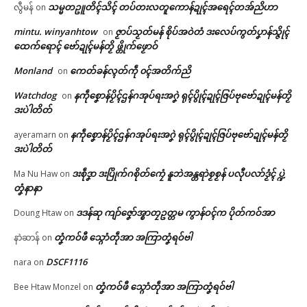
သမ္မတဥူတိၚ်သိၚ် တပ်တးလတူကောန်ဍုၚ်အရေၚ်တအ်ညိဟာ
လွီမန်
on
mintu. winyanhtow
ဇၟာပ်သၟတ်မန် စိုပ်အဝဲတံ ဒးလေပ်ကွတ်ပၞာန်သ္ဇိုၚ်
on
ထေက်ရောၚ် ဗော်ဍုၚ်မန်တၟိ ဖ္တိုက်ဖၟောဝ်
Monland
ကေတ်ခန်လ္ၚတ်ကဵု ၀ၚ်အတိက်ညိ
on
Watchdog
နကဵုစၞောန်ပၟိၚ်ဌန်ဂအုပ်ရးအဂၞဲ ရုၚ်ပွိုၚ်ဍုၚ်ဇြပ်ဗုဗော်ဍုၚ်မန်တၟိ
on
ဒးပဲါတိတ်
နကဵုစၞောန်ပၟိၚ်ဌန်ဂအုပ်ရးအဂၞဲ ရုၚ်ပွိုၚ်ဍုၚ်ဇြပ်ဗုဗော်ဍုၚ်မန်တၟိ
ayeramarn
on
ဒးပဲါတိတ်
ဒးစဵုဒၞာ ဒးပြိုက်ဂစိုတ်ကၠေံ နူဘဲအန္တရာဲစၟစၟန် ပလီုပလာ်ဒၟံၚ် ပ္ဍဲ
Ma Nu Haw
on
တၞံနာနာ
ဒဒန်ဆု ကျာ်ဇၞော်အ္စာတၠဥတ္တမ ကွာန်ဝၚ်က ပိုတ်ကဝ်အာ
Doung Htaw
on
တၞံကဝ်ဖီ သ္ဂောံတဵုအာ အကြာတၞံရဝ်ဗါ
နာဲဆာန်
on
DSCF1116
nara
on
တၞံကဝ်ဖီ သ္ဂောံတဵုအာ အကြာတၞံရဝ်ဗါ
Bee Htaw Monzel
on