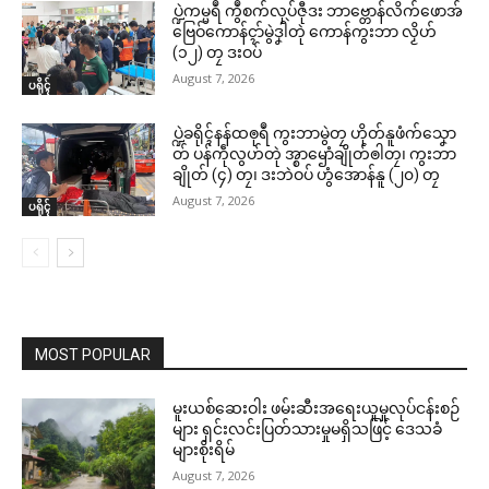
ပ္ဍဲကမ္မရဳ ကွဳစက်လုပ်ဇီုဒး ဘာဗ္တောန်လိက်ဖောအ်
ဗြေဝ်ကောန်ၚာ်မွဲဒၞါဲတုဲ ကောန်ကွးဘာ လၟိဟ်
(၁၂) တၠ ဒးဝပ်
August 7, 2026
ပရိုၚ်
ပ္ဍဲခရိုၚ်နန်ထၜုရဳ ကွးဘာမွဲတၠ ဟိုတ်နူဖံက်သၞော
တ် ပန်ကဵုလွဟ်တုဲ အ္စာၝောံချိုတ်ၜါတၠ၊ ကွးဘာ
ချိုတ် (၄) တၠ၊ ဒးဘဲဝပ် ဟွံအောန်နူ (၂၀) တၠ
August 7, 2026
ပရိုၚ်
MOST POPULAR
မူးယစ်ဆေးဝါး ဖမ်းဆီးအရေးယူမှုလုပ်ငန်းစဉ်
များ ရှင်းလင်းပြတ်သားမှုမရှိသဖြင့် ဒေသခံ
များစိုးရိမ်
August 7, 2026