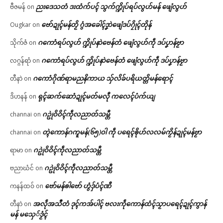
ညးဒေသတံ ဒးထံက်ပၚ် သွက်က္ဍိုပ်ရပ်လွဟ်မန် ဖျေံလွဟ်
ဗီဇမန်
on
ဗော်ဍုၚ်မန်တၟိ ဂွံအခေါၚ်ဒၞာဲဖျေံဒပ်ဂၠိုၚ်တိုန်
Ougkar
on
ဂကောံရပ်လွဟ် က္ဍိုပ်နာဲဗေန်တံ ဖျေံလွဟ်ကဵု ဒပ်ပၞာန်ဗၟာ
သိုက်ဇံ
on
ဂကောံရပ်လွဟ် က္ဍိုပ်နာဲဗေန်တံ ဖျေံလွဟ်ကဵု ဒပ်ပၞာန်ဗၟာ
လဂ္ဂန်ရာံ
on
ဂကောံဂိုဏ်ရာမညနိကာယ သှ်လိခ်ပရိယတ္တိမန်ရောၚ်
တီနာဲ
on
ရုၚ်ဆက်ဆောံဍုၚ်မတ်မလီု ကလေၚ်ပံက်ယျ
ဒိဟနန်
on
ဂဥုဲဝိဝိၚ်ကဵုလညာတ်သမ္တီ
channai
on
တ္ၚဲကောန်ဂကူမန်(၆၅)ဝါ ကဵု ပရေၚ်ၜိုဟ်လလမ်ကၟိန်ဍုၚ်မန်ဗၟာ
channai
on
ဂဥုဲဝိဝိၚ်ကဵုလညာတ်သမ္တီ
ရာမာ
on
ဂဥုဲဝိဝိၚ်ကဵုလညာတ်သမ္တီ
ဗညာဃံင်
on
ဗော်မန်ၜါဗော် ဟွံဒှ်ပံၚ်ဏီ
ကနန်ထဝ်
on
အလဵုအသဳတံ ဒုၚ်ကအ်ပါၚ် ဗလးကဵုကောန်ထံၚ်သၟာပရေၚ်ဍုၚ်ကွာန်
တီနာဲ
on
မန် မသှေ်ဒၟံၚ်