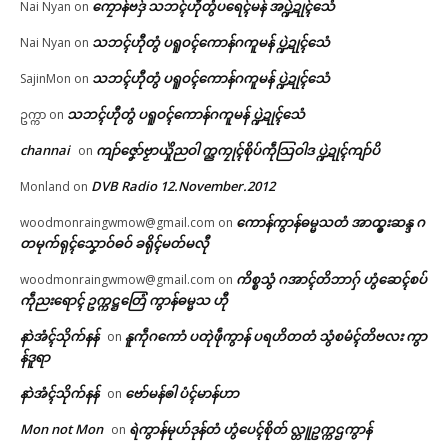
ကၠောန်ဗဒှ် သဘၚ်ဟီုတွံပရေၚ်မန် အပ္ဍဲဍုၚ်သေံ
Nai Nyan
on
သဘၚ်ဟီုတွံ ပရူဝၚ်ကောန်ဂကူမန် ပ္ဍဲဍုၚ်သေံ
Nai Nyan
on
သဘၚ်ဟီုတွံ ပရူဝၚ်ကောန်ဂကူမန် ပ္ဍဲဍုၚ်သေံ
SajinMon
on
သဘၚ်ဟီုတွံ ပရူဝၚ်ကောန်ဂကူမန် ပ္ဍဲဍုၚ်သေံ
ဥက္ကာ
on
channai
ကျာ်ဇၞော်ဗၟာယှိုဲညဝါ က္ညကၠုၚ်စိုပ်ကဵုသြဝါဒ ပ္ဍဲဍုၚ်ကျာ်ပိ
on
DVB Radio 12.November.2012
Monland
on
ကောန်ကွာန်ဓမ္မသတံ အာထ္ၜးဆန္ဒ ဂ
woodmonraingwmow@gmail.com
on
တမုက်ရုၚ်သၞောဝ်ဓဝ် ခရိုၚ်မတ်မလီု
ကိစ္စသွံ ဂအာၚ်တိဘာဂှ် ဟွံဆေၚ်စပ်
woodmonraingwmow@gmail.com
on
ကဵုညးရောၚ် ဥက္ကဋ္ဌတြေံ ကွာန်ဓမ္မသ ဟီု
နာဲအံၚ်သိုက်နန်
နူကဵုဂကောံ ပတုဲဖဵုကွာန် ပရဟိတတံ သွံစမံၚ်တိဗလး ကွာ
on
န်ဒူရာ
နာဲအံၚ်သိုက်နန်
ဗော်မန်ၜါ ပံၚ်မာန်ဟာ
on
Mon not Mon
ရဲကွာန်မုဟ်ဒုန်တံ ဟွံပေၚ်စိုတ် လ္တူဥက္ကဌကွာန်
on