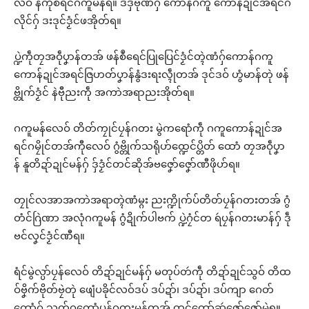
လဝ် နကဵုစရင်ဂကူမန်ရ။ ဒဒှ်ဗီုဏံဂှ် ကောန်ဂကူ ကောန်ဍုင်အရင်ဂ
လိုင်ဂှ် ဒးဒုင်ဒၟံင်ဖအိုတ်ရ။
ပ္ဍဲကဵုတၠအဝဵုပၞာန်တအ် ဖန်စဳရေင်ပြုပြေင်ဒၟံင်တ္ၚဲဏံဂှ်ကောန်ဂကူ
ကောန်ဍုင်အရင်ဇြဟတ်ပၞာန်နွံဒးရးလ္ၚဵုတအ် ဒုင်ဒဝ် ဟွံမာန်တုဲ ဖန်
ဗ္တိုက်ဒၟံင် နဲဗီုညးကဵု အကာဲအရာညးအိုတ်ရ။
ဂကူမန်လေဝ် တိတ်ကၠုင်ပၠန်ဂတး မွဲကရောံကဵု ဂကူကောန်ဍုင်အ
ရင်ဂမၠိုင်တအ်ကီုလေဝ် ဂွံဗ္တိုက်သရိုဟ်ထ္ဍေင်ပ္တိတ် ထောံ တၠအဝဵုပၞာ
န် နူတိဍာ်ဍုင်မန်ဂှ် ဒှ်ဒၟံင်တင်ဆိုအ်ဗဇၞော်ဇၞော်ဏီဖိုဟ်ရ။
တၠုင်လအာအကာဲအရာတ္ၚဲဏံမ္ဂး ညးက္ဍိုက်ပ်တိတ်ပၠန်ဂတးတအ် ဂွံ
တံင်ဂြဲဏာ အလုံဂကူမန် ဂွံဍိုက်ပါဗက် ပ္ဍဲဂၠံင်တ ရဴပၠန်ဂတးမာန်ဂှ် ဒဵု
ဗင်လၞင်ဒၟံင်ဏီရ။
ရံင်မွဲလ္ပာ်ပၠန်လေဝ် တိဍာ်ဍုင်မန်ဂှ် မတုပ်တဴကဵု တိဍာ်ဍုင်သွဝ် တိထ
ဝ်ဗၞိက်ဗိုတ်ဗၠဲတုဲ ဖျေံပခိုင်လဝ်ဒပ် ဒပ်ဍာ်၊ ဒပ်ဍာ်၊ ဒပ်ကျာ ဂေတ်
ကၠောံဂှ် သွက်ဂကောံပၠန်ဂတးမန်တအ် တင်ကော်ဆဴဇၞော်ဇၞော်မွဲရ။