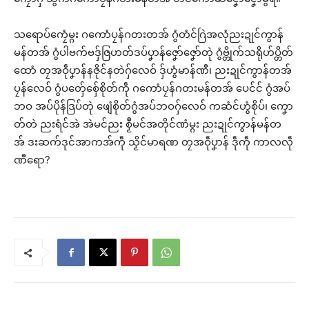
သရောပ်ကၠေံမ္ဂး ဂကောံပၠန်ဂတးတအ် ဂွံတံင်ဂြဲအလုံညးဍုင်ကွာန်
မန်တအ် ဂွံပါဗက်ဗဒှ်ဇြဟတ်ဒပ်ပၞာန်ဇၞော်ဇၞော်တုဲ ဂွံဗ္တိုက်သရိုဟ်ပ္တိတ်
ထောံ တၠအဝဵုပၞာန်နဇိုင်နတဲဂှ်လေဝ် ဒှ်ဟွံမာန်ဏီ၊ ညးဍုင်ကွာန်တအ်
ပၠန်လေဝ် ဂွံပတှ်ေစှ်ေစိုတ်ကဵု ဂကောံပၠန်ဂတးမန်တအ် ပေင်င် ဂွံအပ်
ဘဝ အပ်ပိုန်ဒြပ်တုဲ ဖျေံစိုတ်ဂွံအပ်ဘဝဂှ်လေဝ် ကဆံင်ဟွံစိုပ်၊ ကၞော
တ်တဲ ညးရံင်အဲ အဲမင်ညး စၟဳမင်အတိုင်ဏံမ္ဂး ညးဍုင်ကွာန်မန်တ
အ် ဒးဆက်ဒုင်အာကအ်ကဵု သၟိင်မာရဏ တၠအဝဵုပၞာန် ဒဵုကဵု ကာလလဵု
ဏီရော?
ဌာန်ပရိုၚ်ဗၠးၜးမန်
Related
ရုဲစှ်