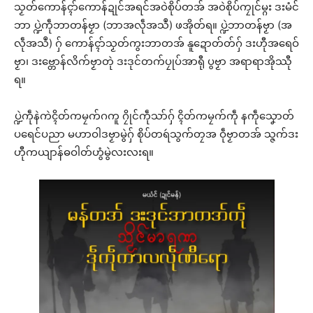
သၟတ်ကောန်ၚာ်ကောန်ဍုင်အရင်အဝဲစိုပ်တအ် အဝဲစိုပ်ကၠုင်မ္ဂး ဒးမံင်
ဘာ ပ္ဍဲကဵုဘာတန်ဗၟာ (ဘာအလဵုအသဳ) ဖအိုတ်ရ။ ပ္ဍဲဘာတန်ဗၟာ (အ
လဵုအသဳ) ဂှ် ကောန်ၚာ်သၟတ်ကွးဘာတအ် နူဍောတ်တ်ဂှ် ဒးဟီုအရေဝ်
ဗၟာ၊ ဒးဗ္တောန်လိက်ဗၟာတုဲ ဒးဒုင်တက်ပၠုပ်အာရီု ပွဗၟာ အရာရာအိုဿီု
ရ။
ပ္ဍဲကဵုနဲကဲၚိတ်ကမၠက်ဂကူ ဂၠိုင်ကဵုသာ်ဂှ် ၚိတ်ကမၠက်ကဵု နကဵုသၞောတ်
ပရေင်ပညာ မဟာဝါဒဗၟာမွဲဂှ် စိုပ်တရဴသွက်တၠအ ဝဵုဗၟာတအ် သ္ဇက်ဒး
ဟီုကယျာန်ဓဝါတ်ဟွံမွဲလးလးရ။