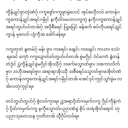
ကၟိန်ဍုင်ဗၟာတ္ၚဲဏံဂှ် ဂကူဇၞော်ဂကူဗၟာမွဲဟေင် အုပ်ဓလီုလဝ် ကောန်ဂ
ကူကောန်ဍုင်အရင်ဂမၠိုင် နကဵုဝါဒမဟာဂကူတုဲ နကဵုဂကူကောန်ဍုင်
အရင်တၞဟ်ဟ်တအ်ဂှ် အဝဵုစဳရေင် ပြုပြေင် ဖန်ဖက် စပ်ကဵုပရေင်ဍုင်
ကွာန် မုလေဝ် ဟွံကဵုအ ခေါင်ဖန်ရ။
ဂကူတၠတဲ နူတမ်ဂှ် မန်၊ ဗၟာ၊ ကရေင်၊ ချေင်၊ ကချေင်၊ ကယာ၊ သေံ၊
ရခေင် ကေုာံ ဂကူဍောတ်တ်တၞဟ်ဟ်တအ် ဗွဲမဂၠိုင် ပံင်ကောံ နွံတန်
တဴဒၟံင် ပ္ဍဲကၟိန်ဍုင်ဗွဲမဂၠိုင်အိုဿီုဂှ် ဒးဗက်သၞောတ်ဗၟာ၊ ဒးစကာလိက်
ဗၟာ၊ ဒးဟီုအရေဝ်ဗၟာ၊ အရာရာအိုဿီု ဒးစဳရေင်သၞောတ်ဗၟာဖအိုတ်ဏံ
ဂှ် ကောန်ဂကူကောန်ဍုင်အရင်ဂမၠိုင်တအ် အေင်ဒုင်ကၠုင်သၞာံဗွဲမ လ
အ်လတုဲကၠုင်ရ။
တင်တၞဟ်တၞဟ်ဂှ် စွံလဝ်ကၠာရ။ ပ္ဍဲအရာၚိတ်ကမၠက်ဂကူ ဂၠိုင်ကဵုနဲကဲ
ဂှ် ၚိတ်ကမၠက်ဂကူ နကဵုသၞောတ်ပညာဏံမွဲ စိုပ် တရဴအိုတ်ရောင် တၠ
ပညာသုတေသန ဂၠးတိတအ် သ္ၚဳဂၠိပ်လဝ်ရ။