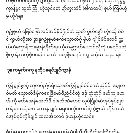
တ်ၜူမာဲဝိဝိင်ဒၟံင်ကဵု ဍာ်တၞးဘိင် (ၜါဲကထမ်) ၜိုဟ် ဂၠိုင်တုဲ တၟော်ကဵုမွဲမွဲ
ကွာန်မ္ဂး သၟတ်တြုံ ဟွံသုင်စောဲ ဍာ်တၞးဘိင် (ၜါဲကထမ်) ၜိုဟ် ကြပ်ဟွံ
မွဲ ဟီုဂွံရ။
ဂဥုဲၜူမာဲ ဗြေဝ်ဗြော်လုပ်ဇာပ်စိုပ်ဂၠိုင်တုဲ သၟတ် မၞိဟ်ဇၞော် ဟွံသှ်ေ ဝိဝိ
င် က္ဍဟ်လီုအာ ဒၟာနူဂဥုဲၜူမာဲၜက်သၞောတ်ဂှ် မၞိဟ် ဂျိုင်မံင်လေဝ် က္ဍ
ဟ်ဟွံကၠောန်ကမၠောန်အိုတ်ရ။ ဟိုတ်နူက္ဍဟ်ယောင်လီုတုဲ ပရေင်ဒတုဲ
ဖဵုကွာန်၊ ဒတုဲဖဵုပရေင်ဂကောံ၊ ဒတုဲဖဵုပရေင်ဂကူ သှ်ေဆ သုည ရ။
၃။
ကမၠက်ဂကူ
နကဵုပရေင်ဍုင်ကွာန်
ကၟိန်ဍုင်ဗၟာဂှ် သ္ပလဝ်ညံင်ရဴသၞောတ်ကၟိန်ဍုင်ပံင်ကောံညံင်င်၊ ဒမၠုလ
ဝ်မတ် သၞောတ်ဒဳမဵုကရေဇြဳဗော်ဇဳညံင်င်တုဲ ဒဒှ် ဍာံဍာံဂှ် ဗော်ကျဖော
အ် ကဵု ဗော်အေန်အေလ်ဒဳ ၜါဗော်ဏံဟေင် လုပ်ပြိုင်မာဲအုပ်ဓုပ်ဍုင်
မာန်ရ။ သှ်ေဗော် ကောန် ဍုင်အရင်ဂလိုင်တအ်ဂှ် ဂွံဇၞးမာဲ တိုန်ကဆံ
င်အုပ်ဓုပ်ကၟိန်ဍုင် ဆလအ်လေဝ် ဒှ်မာန်ဟွံသေင်။
ၜိုတ်ဆထ္ၜးစရုပ်ရဴ ကောန်ဂကူတအ် ဂွံပါညိညိ၊ ၜိုတ်ဆကြဳစုတ်မ