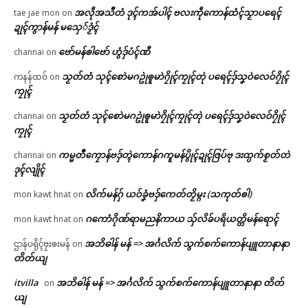
အလဵုအသဳတံ ဒုၚ်ကအ်ပါၚ် ဗလးကဵုကောန်ထံၚ်သၟာပရေၚ်
tae jae mon
on
ဍုၚ်ကွာန်မန် မသှေ်ဒၟံၚ်
ဗော်မန်ၜါဗော် ဟွံဒှ်ပံၚ်ဏီ
channai
on
သၟတ်တံ သုၚ်စောဲမဂဥုဲၜူမာဲဂၠိုၚ်ကၠုၚ်တုဲ ပရေၚ်ဒှ်သၞဝဲလေဝ်ဂၠိုၚ်
ကနန်ထဝ်
on
ကၠုၚ်
သၟတ်တံ သုၚ်စောဲမဂဥုဲၜူမာဲဂၠိုၚ်ကၠုၚ်တုဲ ပရေၚ်ဒှ်သၞဝဲလေဝ်ဂၠိုၚ်
channai
on
ကၠုၚ်
ကမ္မတဳကၠောန်ဗဒှ်တ္ၚဲကောန်ဂကူမန်ပွိုၚ်ဍုၚ်ဇြပ်ဗု ဒးထ္ပက်စၟတ်တဲ
channai
on
ဒုၚ်လျိုၚ်
လိက်မန်ဂှ် ယဝ်ခၞံဗဒှ်ကေတ်တၟိမ္ဂး (သကုတ်ၜါ)
mon kawt hnat
on
ဂကောံဂိုဏ်ရာမညနိကာယ သှ်လိခ်ပရိယတ္တိမန်ရောၚ်
mon kawt hnat
on
အဘိဓါန် မန် => အၚ်္ဂလိက် သွက်စက်ကောန်ပျူတာနာနာ
ဌာန်ပရိုၚ်ဗၠးၜးမန်
on
တိတ်ယျ
itvilla
အဘိဓါန် မန် => အၚ်္ဂလိက် သွက်စက်ကောန်ပျူတာနာနာ တိတ်
on
ယျ