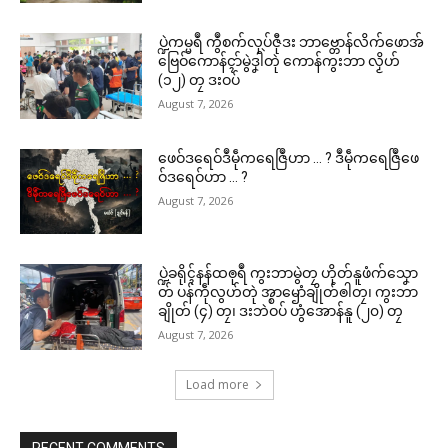
ပ္ဍဲကမ္မရဳ ကွဳစက်လုပ်ဇီုဒး ဘာဗ္တောန်လိက်ဖောအ်
ဗြေဝ်ကောန်ၚာ်မွဲဒၞါဲတုဲ ကောန်ကွးဘာ လၟိဟ်
(၁၂) တၠ ဒးဝပ်
August 7, 2026
ဖေဝ်ဒရေဝ်ဒဳမဵုကရေဇြဳဟာ … ? ဒဳမဵုကရေဇြဳဖေ
ဝ်ဒရေဝ်ဟာ … ?
August 7, 2026
ပ္ဍဲခရိုၚ်နန်ထၜုရဳ ကွးဘာမွဲတၠ ဟိုတ်နူဖံက်သၞော
တ် ပန်ကဵုလွဟ်တုဲ အ္စာၝောံချိုတ်ၜါတၠ၊ ကွးဘာ
ချိုတ် (၄) တၠ၊ ဒးဘဲဝပ် ဟွံအောန်နူ (၂၀) တၠ
August 7, 2026
Load more