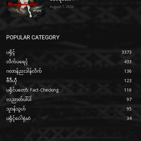
August 7, 2026
POPULAR CATEGORY
ပရိုၚ်
3373
လိက်ပရေၚ်
433
ဂလာန်ညးဒါန်လိက်
136
ဗဳဒဳယဵု
123
ပရိုင်ပတောံ: Fact-Checking
116
လညာတ်ပါ်ပါဲ
97
သၟာန်သွဟ်
95
ပရိုၚ်ပေဲါရုဲမာဲ
34