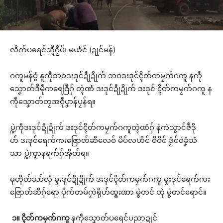
လိက်ပရေင်သ္ရဳဂၠိပ်၊ မယံင် (ဍုင်မန်)
ဂကူမန်ဝွံ နူကဵုဘဝဒးဒုင်ဍဵုဍိုက် ဘဝဒးဒုင်ၚိတ်ကမၠက်ဂကူ နကဵု
သၞောတ်ဒဳမဵုကရေဇြဳဂှ် တ္ၚဲဏံ ဒးဒုင်ဍဵုဍိုက် ဒးဒုင် ၚိတ်ကမၠက်ဂကူ န
ကဵုသၞောတ်တၠအဝဵုပၞာန်ပၠန်ရ။
ပ္ဍဲကဵုဒးဒုင်ဍဵုဍိုက် ဒးဒုင်ၚိတ်ကမၠက်ဂကူတ္ၚဲဏံဂှ် နဲကဲသွာင်ဇဳဒို
ဟ် ဒးဒုင်ရေက်ကးဇြောတ်ဆီလေဝ် မိပ်လဟိင် ဝိဝိင် ဒၟံင်ဝဲခၞံသံ
သာ ပ္ဍဲကၟာနရက်ဂှ်အိုတ်ရ။
မုဟိုတ်သာ်လဵု မ္ဒးဒုင်ဍဵုဍိုက် ဒးဒုင်ၚိတ်ကမၠက်ဂကူ မ္ဒးဒုင်ရေက်ကး
ဇြောတ်ဆီဂှ်ရော ပိုက်တမ်ဂၠာဲရိုဟ်ထ္ၜးဏာ မွဲတင် တုဲ မွဲတင်ရောင်။
၁။
ၚိတ်ကမၠက်ဂကူ
နကဵုသၞောတ်ပရေင်ပညာဍုင်