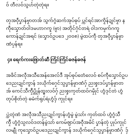
ဝ် တီလဝ်သွဟ်တုဲတုဲရ။
တၠအဝဵုပၞာန်ဗၟာတအ် သွက်ဂွံဆက်အုပ်ဓုပ် ပ္ကင်ရင်အာကၟိန်ဍုင်ဗၟာ န
ကဵုသၞောတ်ဝါဒမဟာဂကူ (ဗၟာ) အတိုင်ဂၠံင်တရဴ ဝါဒကမၠက်ဂကူ
ကောန်ဍုင်အရင် (သၞောဝ်ဥပဒေ ၂၀၀၈) မွဲထပ်ကဵု တၠအဝဵုပၞာန်ဗၟာ
ဏံပၠန်ရ။
၄။
ရေက်ကးဇြောတ်ဆီ
ကြံင်ကြံင်ဓဇန်ဓဇန်
အခိင်အလဵုအသဳအေန်အေလ်ဒဳ အုပ်ဓုပ်တေံလေဝ် စပ်ကဵုသၞောဝ်ဥပ
ဒေညးဍုင်ကွာန် ဒးယိုက်ဂၠေင်သ္ပပၞာန်ဗၟာဏံဂှ် ညးစၞးဒပ်ပၞာန်ဗၟာတ
အ် ကေင်သဳကၠဳပ္တိုန်ထ္ၜးလဝ်ဂှ် ညးစၞးကၠတ်ထဝ်ဂမၠိုင် ဟွံဒုင်တဲ ဟွံ
တုပ်စိုတ်တုဲ ဓမံက်ရုပ်ရဴဟွံဒှ် ကၠုင်ရ။
ပ္ဍဲတ္ၚဲဏံ အလဵုအသဳညးဍုင်ကွာန်ဟွံမွဲ မွဲသာ်၊ ကၠတ်ထဝ် ဟွံဂွံသဳ
ကၠဳ ဟွံဂွံသ္ပလဝ်ဒတန်မွဲသာ် ကေမ်ၛာပ်အဝဵုအမိင် ပၞာန်တုဲ ပၠုပ်ကၠုင်
လမျီု ကုသၞောဝ်ဥပဒေညးဍုင်ကွာန် ဒးယိုက်ဂၠေင်သ္ပပၞာန်ဗၟာဏံဂှ် ဒှ်