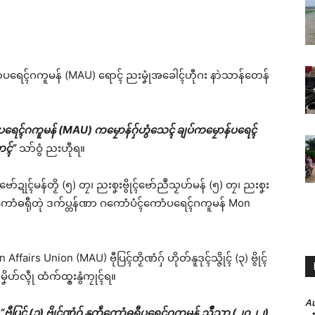
ကောံပရေၚ်ဂကူမန် (MAU) ရောၚ် ညးမၞုံအခေါၚ်ဟီုဂး နာဲသာန်တေန်
ကောံပရေၚ်ဂကူမန် (MAU) ကမၠောန်ဂှ်ဟွံသေၚ် ချပ်ကမၠောန်ပရေၚ်
ာၚ်”
သာ်ဝွံ ညးဟီုရ။
ုၚ်ဗော်ဍုၚ်မန်တၟိ (၅) တၠ၊ ညးစၞးဗွိုၚ်ဗော်ညဳသၟဟ်မန် (၅) တၠ၊ ညးစၞး
သ္ပကောံဓရီုတုဲ ဒက်ပ္တန်ဏာ ဂကောံပံၚ်ကောံပရေၚ်ဂကူမန် Mon
airs Union (MAU) ဗီုပြၚ်တၟိဏံဂှ် ဟိုတ်နူဒုၚ်သ္ဇိုၚ် (၃) ဗွိုၚ်
ိဟ်လ္ၚဵု ထံက်ထ္ၜးနွံကၠုၚ်ရ။
A
“ဗီုပြၚ် (၃) ဗွိုၚ်ဏံဂှ် နူကဵုကောံဓရီုပရေၚ်ဂကူမန် ညဳသာ (၂၀၂၂)