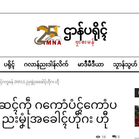
ဌာန်ပရိုၚ်
ဗၠးၜးမန်
ပရိုၚ်
ဂလာန်ညးဒါန်လိက်
မာဒဳမဳဒဳယာ
သၟာန်သွဟ်
ရေၚ်ဂကူမန် (MAU) ညးမၞုံအခေါၚ်ဟီုဂး ဟီု
ဟွံဆေၚ်ကဵု ဂကောံပံၚ်ကောံပ
ညးမၞုံအခေါၚ်ဟီုဂး ဟီု
14
0