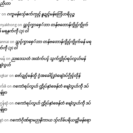
်ညိဟာ
ဂကူမန်​သှ်ေၜက်ကၠုၚ် နူဍုၚ်မန်တြေံဟရိပုဉ္ဇ
r
on
သ္ဘၚ်ကၞာစှေ်ဘာ တန်ဗတောန်ကွိုၚ်ကွိုက်
nyakhong
on
် မရနုက်ကဵု (၃) ဝါ
သ္ဘၚ်ကၞာစှေ်ဘာ တန်ဗတောန်ကွိုၚ်ကွိုက်မန် မရ
annai
on
က်ကဵု (၃) ဝါ
ညးဒေသတံ ဒးထံက်ပၚ် သွက်က္ဍိုပ်ရပ်လွဟ်မန်
ဇမန်
on
ေံလွဟ်
ဗော်ဍုၚ်မန်တၟိ ဂွံအခေါၚ်ဒၞာဲဖျေံဒပ်ဂၠိုၚ်တိုန်
gkar
on
ဂကောံရပ်လွဟ် က္ဍိုပ်နာဲဗေန်တံ ဖျေံလွဟ်ကဵု ဒပ်
ုက်ဇံ
on
န်ဗၟာ
ဂကောံရပ်လွဟ် က္ဍိုပ်နာဲဗေန်တံ ဖျေံလွဟ်ကဵု ဒပ်
ဂန်ရာံ
on
န်ဗၟာ
ဂကောံဂိုဏ်ရာမညနိကာယ သှ်လိခ်ပရိယတ္တိမန်ရော
နာဲ
on