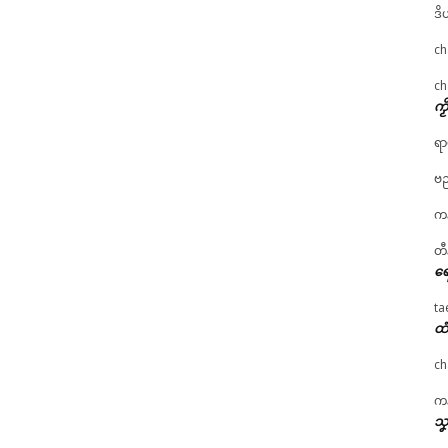
ဒိ
ch
ch
ကၟ
ရာ
ဗည
ကန
တီ
ရေ
ta
ထံ
ch
ကန
သၞ