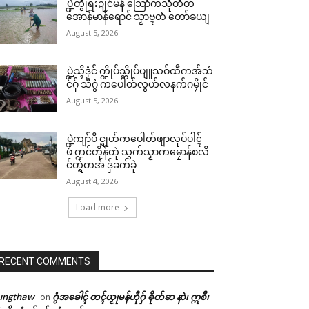
ပ္ဍဲတွဵုရးဍုင်မန် သြောံကသီုတိတ်
အောန်မာန်ရောင် သၟာဗ္ၚတံ တော်ခယျ
August 5, 2026
ပ္ဍဲသ္ၚိဒၟံင် က္ဍိုပ်သ္ကိုပ်ပျူသဝ်ထဳကအ်သံ
င်ဂှ် သီဂွံ ကပေါတ်လွဟ်လနက်ဂမၠိုင်
August 5, 2026
ပ္ဍဲကျာ်ပိ င္ရုဟ်ကပေါတ်ဖျာလုပ်ပါၚ်
ဖဴ က္ဍင်တိုန်တုဲ သွက်သၟာကမၠောန်စလိ
င်တ္ရဲတအ် ဒှ်ခက်ခုဲ
August 4, 2026
Load more
RECENT COMMENTS
ungthaw
ဂွံအခေါၚ် တၚ်ယၟုမန်ဟီုဂှ် ၜိုတ်ဆ နာဲ၊ ဣစဳ၊
on