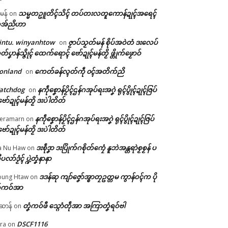
သမ္မတဥူတိၚ်သိၚ် တပ်တးလတူကောန်ဍုၚ်အရေၚ်
ီမန်
on
အ်ညိဟာ
intu. winyanhtow
ဇၟာပ်သၟတ်မန် စိုပ်အဝဲတံ ဒးလေပ်
on
တ်ပၞာန်သ္ဇိုၚ် ထေက်ရောၚ် ဗော်ဍုၚ်မန်တၟိ ဖ္တိုက်ဖၟောဝ်
onland
ကေတ်ခန်လ္ၚတ်ကဵု ၀ၚ်အတိက်ညိ
on
atchdog
နကဵုစၞောန်ပၟိၚ်ဌန်ဂအုပ်ရးအဂၞဲ ရုၚ်ပွိုၚ်ဍုၚ်ဇြပ်
on
ဗော်ဍုၚ်မန်တၟိ ဒးပဲါတိတ်
နကဵုစၞောန်ပၟိၚ်ဌန်ဂအုပ်ရးအဂၞဲ ရုၚ်ပွိုၚ်ဍုၚ်ဇြပ်
eramarn
on
ဗော်ဍုၚ်မန်တၟိ ဒးပဲါတိတ်
ဒးစဵုဒၞာ ဒးပြိုက်ဂစိုတ်ကၠေံ နူဘဲအန္တရာဲစၟစၟန် ပ
a Nu Haw
on
ုပလာ်ဒၟံၚ် ပ္ဍဲတၞံနာနာ
ဒဒန်ဆု ကျာ်ဇၞော်အ္စာတၠဥတ္တမ ကွာန်ဝၚ်က ပို
ung Htaw
on
်ကဝ်အာ
တၞံကဝ်ဖီ သ္ဂောံတဵုအာ အကြာတၞံရဝ်ဗါ
ဲဆာန်
on
DSCF1116
ra
on