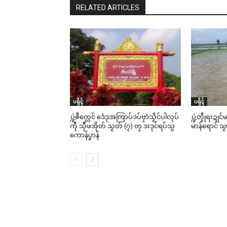
RELATED ARTICLES
မန်ပ္ဍ
ကသ
May
In 
ပရိုၚ်
ပရိုၚ်
ပ္ဍဲၜဳက္လေင် ဒေံဒုအကြာပ်ဒပ်ဗၠာဲသၟိင်ပါလုပ်
ပ္ဍဲတွဵုရးဍု
ကီု သီုဖအိုတ် သၟတ် (၇) တၠ ဒးဒုင်ရပ်သ္ပ
မာန်ရောင် သ
ကောန်ပၞာန်