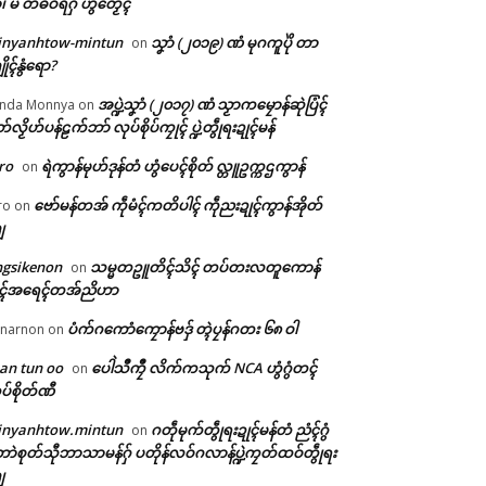
ံ၊ မိ တံဓဝ်ရဂှ် ဟွံတၟေၚ်
inyanhtow-mintun
သၞာံ (၂၀၁၉) ဏံ မုဂကူပိုဲ တာ
on
ိုၚ်နွံရော?
အပ္ဍဲသၞာံ (၂၀၁၇) ဏံ သၟာကမၠောန်ဆုဲပြံၚ်
nda Monnya
on
တ်လၟိဟ်ပန်ဠက်ဘာ် လုပ်စိုပ်ကၠုၚ် ပ္ဍဲတွဵုရးဍုၚ်မန်
ro
ရဲကွာန်မုဟ်ဒုန်တံ ဟွံပေၚ်စိုတ် လ္တူဥက္ကဌကွာန်
on
ဗော်မန်တအ် ကဵုမံၚ်ကတိပါၚ် ကဵုညးဍုၚ်ကွာန်အိုတ်
ro
on
ျ
ngsikenon
သမ္မတဥူတိၚ်သိၚ် တပ်တးလတူကောန်
on
ုၚ်အရေၚ်တအ်ညိဟာ
ပံက်ဂကောံကၠောန်ဗဒှ် တ္ၚဲပၠန်ဂတး ၆၈ ဝါ
narnon
on
an tun oo
ပေါဲသဳကၠဳ လိက်ကသုက် NCA ဟွံဂွံတၚ်
on
ပ်စိုတ်ဏီ
inyanhtow.mintun
ဂတဵုမုက်တွဵုရးဍုၚ်မန်တံ ညံၚ်ဂွံ
on
ာဲစုတ်သီုဘာသာမန်ဂှ် ပတိုန်လဝ်ဂလာန်ပ္ဍဲကၠတ်ထဝ်တွဵုရး
ျ