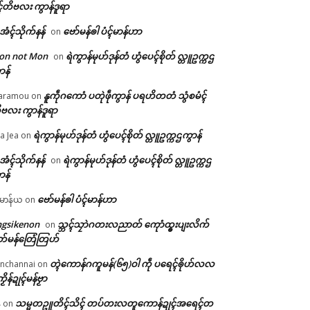
ၚ်တိဗလး ကွာန်ဒူရာ
ဲအံၚ်သိုက်နန်
ဗော်မန်ၜါ ပံၚ်မာန်ဟာ
on
on not Mon
ရဲကွာန်မုဟ်ဒုန်တံ ဟွံပေၚ်စိုတ် လ္တူဥက္ကဌ
on
ာန်
နူကဵုဂကောံ ပတုဲဖဵုကွာန် ပရဟိတတံ သွံစမံၚ်
aramou
on
ဗလး ကွာန်ဒူရာ
ရဲကွာန်မုဟ်ဒုန်တံ ဟွံပေၚ်စိုတ် လ္တူဥက္ကဌကွာန်
a Jea
on
ဲအံၚ်သိုက်နန်
ရဲကွာန်မုဟ်ဒုန်တံ ဟွံပေၚ်စိုတ် လ္တူဥက္ကဌ
on
ာန်
ဗော်မန်ၜါ ပံၚ်မာန်ဟာ
မာန်ယ
on
ngsikenon
သ္ဘၚ်သၠာဲဂတးလညာတ် ကေုာံထ္ၜးပျးလိက်
on
တ်မန်တြေံတြဟ်
တ္ၚဲကောန်ဂကူမန်(၆၅)ဝါ ကဵု ပရေၚ်ၜိုဟ်လလ
nchannai
on
ကၟိန်ဍုၚ်မန်ဗၟာ
သမ္မတဥူတိၚ်သိၚ် တပ်တးလတူကောန်ဍုၚ်အရေၚ်တ
်
on