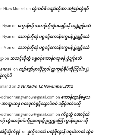
တၞံကဝ်ဖီ သ္ဂောံတဵုအာ အကြာတၞံရဝ်
e Htaw Monzel
on
ျာ
ကၠောန်ဗဒှ် သဘၚ်ဟီုတွံပရေၚ်မန် အပ္ဍဲဍုၚ်သေံ
i Nyan
on
သဘၚ်ဟီုတွံ ပရူဝၚ်ကောန်ဂကူမန် ပ္ဍဲဍုၚ်သေံ
i Nyan
on
ရော
သဘၚ်ဟီုတွံ ပရူဝၚ်ကောန်ဂကူမန် ပ္ဍဲဍုၚ်သေံ
jinMon
on
သဘၚ်ဟီုတွံ ပရူဝၚ်ကောန်ဂကူမန် ပ္ဍဲဍုၚ်သေံ
္ကာ
on
hannai
ကျာ်ဇၞော်ဗၟာယှိုဲညဝါ က္ညကၠုၚ်စိုပ်ကဵုသြဝါဒ ပ္ဍဲ
on
ၚ်ကျာ်ပိ
DVB Radio 12.November.2012
onland
on
ကောန်ကွာန်ဓမ္မသ
oodmonraingwmow@gmail.com
on
 အာထ္ၜးဆန္ဒ ဂတမုက်ရုၚ်သၞောဝ်ဓဝ် ခရိုၚ်မတ်မလီု
ကိစ္စသွံ ဂအာၚ်တိ
oodmonraingwmow@gmail.com
on
ဂှ် ဟွံဆေၚ်စပ်ကဵုညးရောၚ် ဥက္ကဋ္ဌတြေံ ကွာန်ဓမ္မသ ဟီု
ဲအံၚ်သိုက်နန်
နူကဵုဂကောံ ပတုဲဖဵုကွာန် ပရဟိတတံ သွံစ
on