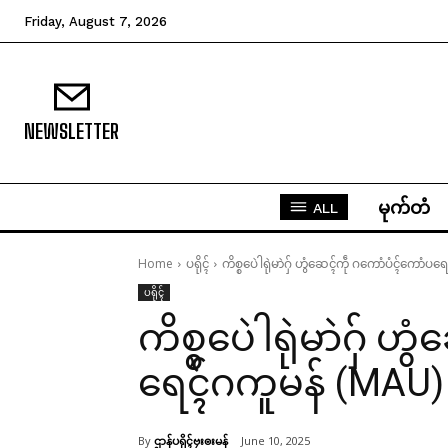
Friday, August 7, 2026
NEWSLETTER
မုက်တံ
ALL
Home
ပရိုၚ်
ကိစ္စပေဲါရုဲမာဲဂှ် ဟွံဆေၚ်ကဵု ဂကောံပံၚ်ကောံပ
ပရိုၚ်
ကိစ္စပေဲါရုဲမာဲဂှ် 
ရေၚ်ဂကူမန် (MAU) 
By
ဌာန်ပရိုၚ်ဗၠးၜးမန်
June 10, 2025