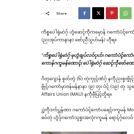
Share
ကိစ္စပေဲါရုဲမာဲဂှ် ဟွံဆေၚ်ကဵုကမၠောန် ဂကောံပံၚ်
(ညးအုပ်ကာနာနာ ဗော်ညဳသၟဟ်မန်) ဟီုရ။
“ကိစ္စပေဲါရုဲမာဲဂှ် မုဟွံချပ်လဝ်ပုဟ်၊ ဂကောံပံၚ်
ကောန်ဂကူမန်ဏောၚ်၊ ပေဲါရုဲမာဲဂှ် ဆေၚ်ကဵုဗော်ဏေ
ဂိတုဂျောန် စၟတ်တ္ၚဲ (၆) တုဲကၠုၚ်ဏံဂှ် နကဵုညးစၞးဗွိ
ဗွိုၚ်ဂကောံမှာဇန်မန်နာနာ (၉) တၠ၊ ပံၚ် (၁၉) တၠ 
Affairs Union (MAU) နကဵုဗီုပြၚ်တၟိရ။
ပ္ဍဲကဵုဒက်ပ္တန်ဏာ ဂကောံပံၚ်ကောံပရေၚ်ဂကူမန် Mon Aff
ဓဝ်တုဲ ဟွံဒှ်ဂကောံသ္ပစၞးအလုံဂကူမန် ရောၚ်ဂှ်လေဝ် မၞ