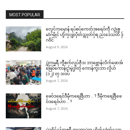
MOST POPULAR
လၟေင်ကမၠောန် ရပ်စပ်ကေတ်အရေဝ်ကဵု ဂဥုဲၜူ
မာဲဂမၠိုင် ဟွံကၠးဖ္ဍးပိုတ်သ္ကုတ်ဂှ်ရ ညးဒေသတံ ဒှ်
ဂဝိင်
August 9, 2026
ပ္ဍဲကမ္မရဳ ကွဳစက်လုပ်ဇီုဒး ဘာဗ္တောန်လိက်ဖောအ်
ဗြေဝ်ကောန်ၚာ်မွဲဒၞါဲတုဲ ကောန်ကွးဘာ လၟိဟ်
(၁၂) တၠ ဒးဝပ်
August 7, 2026
ဖေဝ်ဒရေဝ်ဒဳမဵုကရေဇြဳဟာ … ? ဒဳမဵုကရေဇြဳဖေ
ဝ်ဒရေဝ်ဟာ … ?
August 7, 2026
ပ္ဍဲခရိုၚ်နန်ထၜုရဳ ကွးဘာမွဲတၠ ဟိုတ်နူဖံက်သၞော