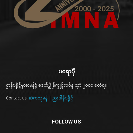
ပရောပိုဲ
ဌာန်ပရိုၚ်ဗၠးၜးမန်ဝွံ စဒက်ပ္တိုန်ကၠုၚ်လဝ်နူ သၞာံ ၂၀၀၀ တေံရ။
Contact us:
နာဲကသုမန်
|
ညးဒါန်ပရိုၚ်
FOLLOW US