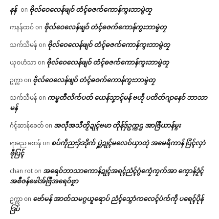
နန်
ဗိုလ်ဝေလေန်ဖျဝ် တံၚ်ဓဇက်ကောန်ကွးဘာမွဲတၠ
on
ဗိုလ်ဝေလေန်ဖျဝ် တံၚ်ဓဇက်ကောန်ကွးဘာမွဲတၠ
ကနန်ထဝ်
on
ဗိုလ်ဝေလေန်ဖျဝ် တံၚ်ဓဇက်ကောန်ကွးဘာမွဲတၠ
သက်သီမန်
on
ဗိုလ်ဝေလေန်ဖျဝ် တံၚ်ဓဇက်ကောန်ကွးဘာမွဲတၠ
ယုဝဟံသာ
on
ဗိုလ်ဝေလေန်ဖျဝ် တံၚ်ဓဇက်ကောန်ကွးဘာမွဲတၠ
ဥက္ကာ
on
ကမ္မတဳလိက်ပတ် ယေန်သၞာၚ်မန် ဗဟဵု ပတိတ်ဂျာနေဝ် ဘာသာ
သက်သီမန်
on
မန်
အလဵုအသဳတၟိဍုၚ်ဗမာ တိုန်ဒှ်ဥက္ကဌ အာဇြဳယာန်မ္ဂး
ဂံၚ်ဆာန်ခေတ်
on
စပ်ကဵုညးဒှ်ဒဒိုက် ပ္ဋဲဍုၚ်မလေဝ်ယှာတုဲ အမေရိကာန် ပြံၚ်လှာဲ
ရာမည စောန်
on
ဗီုပြၚ်
အရေဝ်ဘာသာကောန်ဍုၚ်အရၚ်ညံၚ်ဂွံကၠေံကၠက်အာ ကၠောန်ဒၟံၚ်
chan rot
on
အစဳဇန်ဖေါအ်ဗြဳအရေဝ်ဗၟာ
ဗော်မန် အာတ်သမဂ္ဂယူရောပ် ညံၚ်သ္ဂောံကလေၚ်ပံက်ကဵု ပရေၚ်ပိုန်
ဥက္ကာ
on
ဒြပ်