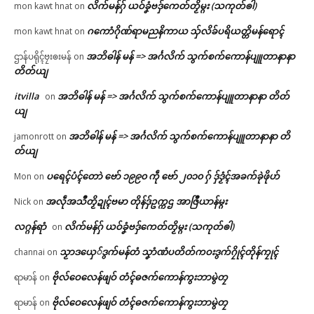
လိက်မန်ဂှ် ယဝ်ခၞံဗဒှ်ကေတ်တၟိမ္ဂး (သကုတ်ၜါ)
mon kawt hnat
on
ဂကောံဂိုဏ်ရာမညနိကာယ သှ်လိခ်ပရိယတ္တိမန်ရောၚ်
mon kawt hnat
on
အဘိဓါန် မန် => အၚ်္ဂလိက် သွက်စက်ကောန်ပျူတာနာနာ
ဌာန်ပရိုၚ်ဗၠးၜးမန်
on
တိတ်ယျ
itvilla
အဘိဓါန် မန် => အၚ်္ဂလိက် သွက်စက်ကောန်ပျူတာနာနာ တိတ်
on
ယျ
အဘိဓါန် မန် => အၚ်္ဂလိက် သွက်စက်ကောန်ပျူတာနာနာ တိ
jamonrott
on
တ်ယျ
ပရေၚ်ပံၚ်တောဲ ဗော် ၁၉၉၀ ကဵု ဗော် ၂၀၁၀ ဂှ် ဒှ်ဒၟံၚ်အခက်ခုဲဖိုဟ်
Mon
on
အလဵုအသဳတၟိဍုၚ်ဗမာ တိုန်ဒှ်ဥက္ကဌ အာဇြဳယာန်မ္ဂး
Nick
on
လဂ္ဂန်ရာံ
လိက်မန်ဂှ် ယဝ်ခၞံဗဒှ်ကေတ်တၟိမ္ဂး (သကုတ်ၜါ)
on
သၟာဒယှေ်ဒွက်မန်တံ သၞာံဏံပတိတ်ကဝးဒွက်ဂၠိုၚ်တိုန်ကၠုၚ်
channai
on
ဗိုလ်ဝေလေန်ဖျဝ် တံၚ်ဓဇက်ကောန်ကွးဘာမွဲတၠ
ရာမာန်
on
ဗိုလ်ဝေလေန်ဖျဝ် တံၚ်ဓဇက်ကောန်ကွးဘာမွဲတၠ
ရာမာန်
on