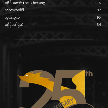
ပရိုင်ပတောံ: Fact-Checking
116
လညာတ်ပါ်ပါဲ
97
သၟာန်သွဟ်
95
ပရိုၚ်ပေဲါရုဲမာဲ
34