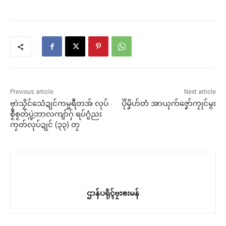
Previous article
Next article
ဗၠာဲသၟိင်သေံဍုင်ကမ္မရဳတအ် လုပ်
ပိုဲမၞိဟ်တံ အာယုက်ဇၞော်ကၠုင်မ္ဂး
စၟဳစၟတ်ပ္ဍဲဘာလကျာ်ဂှ် ရပ်ဂွံညး
ကၠတ်လုပ်ဍုင် (၃၃) တၠ
ဌာန်ပရိုၚ်ဗၠးၜးမန်