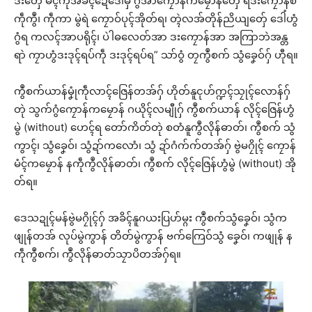
ဒးတှ်ေ မၚ်ကဵုအခိၚ်ဍေံဒေါံမှ ဂွံအာကၠောန်ကမၠောန်တှ်ေ ရဲဒးကၠောန်စ
ကဵုကွဳ၊ ကဵုကာ မွဲရဲ ကၠောဝ်ပုၚ်အိုတ်ရ၊ တ္ၚဲလအ်တိုန်ညိယျတှ်ေ ဒေါံဟွံ
ဂွံရ ကလၚ်အာပရိုၚ်၊ ပဲါဓလေတ်အာ ဒးကၠောန်အာ အကြာဘဲအန္တ
ရာဲ ကၠာဟွံဒးဒုၚ်ရပ်ကဵု ဒးဒုၚ်ရပ်ရ” သာ်ဝွံ တၠကွဳစက် သွံခၞေဝ်ဂှ် ဟီုရ။
ကွဳစက်ယာန်မၞုံကဵုလာၚ်ဇြေန်တအ်ဂှ် ဟိုတ်နူၚုဟ်က္ဍၚ်သၠုၚ်လောန်ဂှ်
တုဲ သွက်ဂွံကၠောန်ကမၠောန် ဂယိုၚ်လမျီုဂှ် ကွဳစက်ယာန် လိုၚ်ဇြေန်ဟွံ
မွဲ (without) ဟေၚ်ရ တော်ကိတ်တုဲ စတံနူကွဳလိုန်ဓာတ်၊ ကွဳစက် သွံ
ကွာၚ်၊ သွံခၞေဝ်၊ သွံဍာ်ကလောံ၊ သွံ ဍာ်ဂံက်က်တအ်ဂှ် ဗွဲမဂၠိုၚ် ကၠောန်
မံၚ်ကမၠောန် နကဵုကွဳလိုန်ဓာတ်၊ ကွဳစက် လိုၚ်ဇြေန်ဟွံမွဲ (without) အို
တ်ရ။
ဒေသဍုၚ်မန်ဗွဲမဂၠိုၚ်ဂှ် အခိၚ်နူဂယးပြဟ်မ္ဂး ကွဳစက်သွံခၞေဝ်၊ သွံက
ဖျုန်တအ် လုပ်မွဲကွာန် တိတ်မွဲကွာန် ဗက်ကြေဝ်သွံ ခၞေဝ်၊ ကဖျုန် န
ကဵုကွဳစက်၊ ကွဳလိုန်ဓာတ်သၠာပိတအ်ဂှ်ရ။