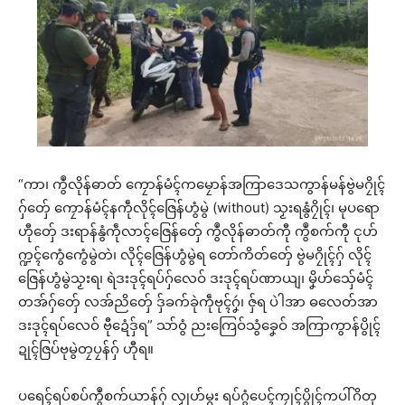
“ကာ၊ ကွဳလိုန်ဓာတ် ကၠောန်မံၚ်ကမၠောန်အကြာဒေသကွာန်မန်ဗွဲမဂၠိုၚ်
ဂှ်တှ်ေ ကၠောန်မံၚ်နကဵုလိုၚ်ဇြေန်ဟွံမွဲ (without) သၟးရနွံဂၠိုၚ်၊ မုပရော
ဟီုတှ်ေ ဒးရာန်နွံကဵုလာၚ်ဇြေန်တှ်ေ ကွဳလိုန်ဓာတ်ကီု ကွဳစက်ကီု ၚုဟ်
က္ဍၚ်ကွေံကွေံမွဲတဲ၊ လိုၚ်ဇြေန်ဟွံမွဲရ တော်ကိတ်တှ်ေ ဗွဲမဂၠိုၚ်ဂှ် လိုၚ်
ဇြေန်ဟွံမွဲသၟးရ၊ ရဲဒးဒုၚ်ရပ်ဂှ်လေဝ် ဒးဒုၚ်ရပ်ဏာယျ၊ မၞိဟ်သှ်ေမံၚ်
တအ်ဂှ်တှ်ေ လအ်ညိတှ်ေ ဒှ်ခက်ခုဲကဵုဗုၚ်ဂၞဴ၊ ဇှ်ရ ပဲါအာ ဓလေတ်အာ
ဒးဒုၚ်ရပ်လေဝ် ဗီုဍေံဒှ်ရ” သာ်ဝွံ ညးကြေဝ်သွံခၞေဝ် အကြာကွာန်ပွိုၚ်
ဍုၚ်ဇြပ်ဗုမွဲတၠပၠန်ဂှ် ဟီုရ။
ပရေၚ်ရပ်စပ်ကွဳစက်ယာန်ဂှ် လၟုဟ်မ္ဂး ရပ်ဂွံပေၚ်ကၠုၚ်ပွိုၚ်ကပါ်ဂိတု