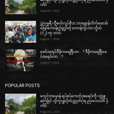
ဂဝိင်
August 9, 2026
ပ္ဍဲကမ္မရဳ ကွဳစက်လုပ်ဇီုဒး ဘာဗ္တောန်လိက်ဖောအ်
ဗြေဝ်ကောန်ၚာ်မွဲဒၞါဲတုဲ ကောန်ကွးဘာ လၟိဟ်
(၁၂) တၠ ဒးဝပ်
August 7, 2026
ဖေဝ်ဒရေဝ်ဒဳမဵုကရေဇြဳဟာ … ? ဒဳမဵုကရေဇြဳဖေ
ဝ်ဒရေဝ်ဟာ … ?
August 7, 2026
POPULAR POSTS
လၟေင်ကမၠောန် ရပ်စပ်ကေတ်အရေဝ်ကဵု ဂဥုဲၜူ
မာဲဂမၠိုင် ဟွံကၠးဖ္ဍးပိုတ်သ္ကုတ်ဂှ်ရ ညးဒေသတံ ဒှ်
ဂဝိင်
August 9, 2026