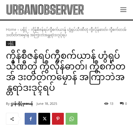
URBANOBSERVER
Home
ပရိုၚ်
ကိုန်စဳဇန်ရပ်ကွဳစက်ယာန် ဟွံရုပ်သီဏီတုဲ ကွဳလိုန်ဓာတ်၊ ကွဳစက်တအ်
ဒးတိတ်ကမၠောန် အကြာဘဲအန္တရာဲဒးဒုၚ်ရပ်
ပရိုၚ်
ကိုန်စဳဇန်ရပ်ကွဳစက်ယာန် ဟွံရုပ်
သီဏီတုဲ ကွဳလိုန်ဓာတ်၊ ကွဳစက်တ
အ် ဒးတိတ်ကမၠောန် အကြာဘဲအ
န္တရာဲဒးဒုၚ်ရပ်
By
ဌာန်ပရိုၚ်ဗၠးၜးမန်
June 18, 2025
13
0