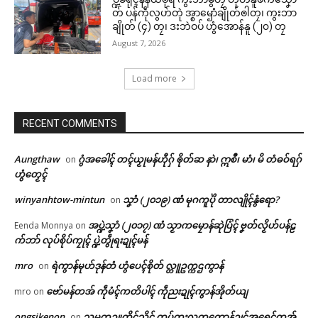
တ် ပန်ကဵုလွဟ်တုဲ အ္စာၝောံချိုတ်ၜါတၠ၊ ကွးဘာ
ချိုတ် (၄) တၠ၊ ဒးဘဲဝပ် ဟွံအောန်နူ (၂၀) တၠ
August 7, 2026
Load more
RECENT COMMENTS
Aungthaw
ဂွံအခေါၚ် တၚ်ယၟုမန်ဟီုဂှ် ၜိုတ်ဆ နာဲ၊ ဣစဳ၊ မာံ၊ မိ တံဓဝ်ရဂှ်
on
ဟွံတၟေၚ်
winyanhtow-mintun
သၞာံ (၂၀၁၉) ဏံ မုဂကူပိုဲ တာလျိုၚ်နွံရော?
on
အပ္ဍဲသၞာံ (၂၀၁၇) ဏံ သၟာကမၠောန်ဆုဲပြံၚ် ဗၞတ်လၟိဟ်ပန်ဠ
Eenda Monnya
on
က်ဘာ် လုပ်စိုပ်ကၠုၚ် ပ္ဍဲတွဵုရးဍုၚ်မန်
mro
ရဲကွာန်မုဟ်ဒုန်တံ ဟွံပေၚ်စိုတ် လ္တူဥက္ကဌကွာန်
on
ဗော်မန်တအ် ကဵုမံၚ်ကတိပါၚ် ကဵုညးဍုၚ်ကွာန်အိုတ်ယျ
mro
on
Related
ဌာန်ပရိုၚ်ဗၠးၜးမန်
ongsikenon
သမ္မတဥူတိၚ်သိၚ် တပ်တးလတူကောန်ဍုၚ်အရေၚ်တအ်
on