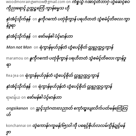
ကိစ္စသွံ ဂအာၚ်တိဘာဂှ် ဟွံဆေၚ်စပ်
woodmonraingwmow@gmail.com
on
ကဵုညးရောၚ် ဥက္ကဋ္ဌတြေံ ကွာန်ဓမ္မသ ဟီု
နာဲအံၚ်သိုက်နန်
နူကဵုဂကောံ ပတုဲဖဵုကွာန် ပရဟိတတံ သွံစမံၚ်တိဗလး ကွာ
on
န်ဒူရာ
နာဲအံၚ်သိုက်နန်
ဗော်မန်ၜါ ပံၚ်မာန်ဟာ
on
Mon not Mon
ရဲကွာန်မုဟ်ဒုန်တံ ဟွံပေၚ်စိုတ် လ္တူဥက္ကဌကွာန်
on
နူကဵုဂကောံ ပတုဲဖဵုကွာန် ပရဟိတတံ သွံစမံၚ်တိဗလး ကွာန်ဒူ
maramou
on
ရာ
ရဲကွာန်မုဟ်ဒုန်တံ ဟွံပေၚ်စိုတ် လ္တူဥက္ကဌကွာန်
Rea Jea
on
နာဲအံၚ်သိုက်နန်
ရဲကွာန်မုဟ်ဒုန်တံ ဟွံပေၚ်စိုတ် လ္တူဥက္ကဌကွာန်
on
ဗော်မန်ၜါ ပံၚ်မာန်ဟာ
ရာမာန်ယ
on
ongsikenon
သ္ဘၚ်သၠာဲဂတးလညာတ် ကေုာံထ္ၜးပျးလိက်ပတ်မန်တြေံတြ
on
ဟ်
တ္ၚဲကောန်ဂကူမန်(၆၅)ဝါ ကဵု ပရေၚ်ၜိုဟ်လလမ်ကၟိန်ဍုၚ်မန်
konchannai
on
ဗၟာ