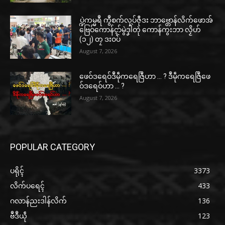
ပ္ဍဲကမ္မရဳ ကွဳစက်လုပ်ဇီုဒး ဘာဗ္တောန်လိက်ဖောအ်
ဗြေဝ်ကောန်ၚာ်မွဲဒၞါဲတုဲ ကောန်ကွးဘာ လၟိဟ်
(၁၂) တၠ ဒးဝပ်
August 7, 2026
ဖေဝ်ဒရေဝ်ဒဳမဵုကရေဇြဳဟာ … ? ဒဳမဵုကရေဇြဳဖေ
ဝ်ဒရေဝ်ဟာ … ?
August 7, 2026
POPULAR CATEGORY
ပရိုၚ်
3373
လိက်ပရေၚ်
433
ဂလာန်ညးဒါန်လိက်
136
ဗဳဒဳယဵု
123