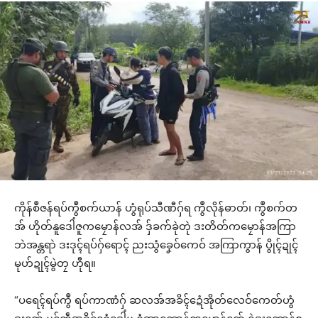
ကိုန်စဳဇန်ရပ်ကွဳစက်ယာန် ဟွံရုပ်သီဏီဂှ်ရ ကွဳလိုန်ဓာတ်၊ ကွဳစက်တ
အ် ဟိုတ်နူဒေါံဇူကမၠောန်လအ် ဒှ်ခက်ခုဲတုဲ ဒးတိတ်ကမၠောန်အကြာ
ဘဲအန္တရာဲ ဒးဒုၚ်ရပ်ဂှ်ရောၚ် ညးသွံခၞေဝ်ကေဝ် အကြာကွာန် ပွိုၚ်ဍုၚ်
မုဟ်ဍုၚ်မွဲတၠ ဟီုရ။
“ပရေၚ်ရပ်ကွဳ ရပ်ကာဏံဂှ် ဆလအ်အခိၚ်ဍေံအိုတ်လေဝ်ကေတ်ဟွံ