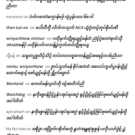
ညိဟာ
ရုဲစှ်
ပံက်ဂကောံကၠောန်ဗဒှ် တ္ၚဲပၠန်ဂတး ၆၈ ဝါ
minarnon
on
than tun oo
ပေါဲသဳကၠဳ လိက်ကသုက် NCA ဟွံဂွံတၚ်တုပ်စိုတ်ဏီ
on
ပရိုၚ်လက္ကရဴအိုတ်
ဒၟာနူရာန်ကၠေၚ်စက်ဝါတ်တုဲ တၠကၠ
အတိုင်သၞောတ်ရာန်ကၠေင် ကမ္မ
winyanhtow.mintun
ဂတဵုမုက်တွဵုရးဍုၚ်မန်တံ ညံၚ်ဂွံတောဲစုတ်သီု
on
အ်တအ် ဒှ်ခက်ခုဲကဵု ဗာ်ရာပ်ကၠအ်
ယှေန်ပၞာန် ပတိတ်လဝ်တၟိဏံမ္ဂး
🏛 လညာတ်ပါ်ပဲါ
ဘာသာမန်ဂှ် ပတိုန်လဝ်ဂလာန်ပ္ဍဲကၠတ်ထဝ်တွဵုရးယျ
July 30, 2026
ကွဳစက်၊ ကွဳလိုန်ဓာတ် လိုင်ဇြေန်
In "ပရိုၚ်"
ဟွံမွဲတအ် သွက်ဂွံဒှ်ခက်ခုဲနွံ
သမ္မတဥူတိၚ်သိၚ် တပ်တးလတူကောန်ဍုၚ်အရေၚ်တအ်ညိဟာ
လွီမန်
on
March 27, 2026
ညးဒါန်လိက်
In "ပရိုၚ်"
mintu. winyanhtow
ဇၟာပ်သၟတ်မန် စိုပ်အဝဲတံ ဒးလေပ်ကွတ်ပၞာန်သ္ဇိုၚ်
on
ထေက်ရောၚ် ဗော်ဍုၚ်မန်တၟိ ဖ္တိုက်ဖၟောဝ်
ဗွဳဒဳယဵု
Monland
ကေတ်ခန်လ္ၚတ်ကဵု ၀ၚ်အတိက်ညိ
on
ကေတ်အဆက်
Watchdog
နကဵုစၞောန်ပၟိၚ်ဌန်ဂအုပ်ရးအဂၞဲ ရုၚ်ပွိုၚ်ဍုၚ်ဇြပ်ဗုဗော်ဍုၚ်မန်တၟိ
on
ဒးပဲါတိတ်
ပြသၞာကၠေၚ်စက် ဆက်ဒှ်အာ လ
နကဵုစၞောန်ပၟိၚ်ဌန်ဂအုပ်ရးအဂၞဲ ရုၚ်ပွိုၚ်ဍုၚ်ဇြပ်ဗုဗော်ဍုၚ်မန်တၟိ
ayeramarn
on
လအ်လဵုဟွံတီရ
© ဌာန်ပရိုၚ်ဗၠးၜးမန်
ဒးပဲါတိတ်
August 3, 2026
In "လိက်ပရေၚ်"
ဒးစဵုဒၞာ ဒးပြိုက်ဂစိုတ်ကၠေံ နူဘဲအန္တရာဲစၟစၟန် ပလီုပလာ်ဒၟံၚ် ပ္ဍဲ
Ma Nu Haw
on
တၞံနာနာ