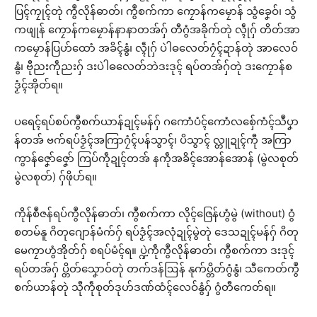
ပြၚ်ကၠုၚ်တုဲ ကွဳလိုန်ဓာတ်၊ ကွဳစက်ကာ ကၠောန်ကမၠောန် သွံခၞေဝ်၊ သွံ
ကဖျုန် ကၠောန်ကမၠောန်နာနာတအ်ဂှ် တီဂွံအခိုက်တုဲ လ္ၚဵုဂှ် တိတ်အာ
ကမၠောန်ပြဟ်ထောံ အခိၚ်နွံ၊ လ္ၚဵုဂှ် ပဲါဓလေတ်ဂၠံၚ်ဍာန်တုဲ အာလေဝ်
နွံ၊ ဗီုညးကဵုညးဂှ် ဒးပဲါဓလေတ်ဘဲဒးဒုၚ် ရပ်တအ်ဂှ်တုဲ ဒးကၠောန်စ
ဒၟံၚ်အိုတ်ရ။
ပရေၚ်ရပ်စပ်ကွဳစက်ယာန်ဍုၚ်မန်ဂှ် ဂကောံပံၚ်ကောံလစှ်ေကံၚ်သဳပၞာ
န်တအ် ဗက်ရပ်ဒၟံၚ်အကြာဂၠံၚ်ပန်သွာၚ်၊ ပိသွာၚ် လ္တူဍုၚ်ကီု အကြာ
ကွာန်ဇၞော်ဇၞော် ကြပ်ကဵုဍုၚ်တအ် နကဵုအခိၚ်အောန်အောန် (မွဲလစုတ်
မွဲလစုတ်) ဂှ်ဖိုဟ်ရ။
ကိုန်စဳဇန်ရပ်ကွဳလိုန်ဓာတ်၊ ကွဳစက်ကာ လိုၚ်ဇြေန်ဟွံမွဲ (without) ဝွံ
စတမ်နူ ဂိတုဂျောန်မံက်ဂှ် ရပ်ဒၟံၚ်အလုံဍုၚ်မွဲတုဲ ဒေသဍုၚ်မန်ဂှ် ဂိတု
မေကၠာဟွံအိုတ်ဂှ် စရပ်မံၚ်ရ။ ပ္ဍဲကဵုကွဳလိုန်ဓာတ်၊ ကွဳစက်ကာ ဒးဒုၚ်
ရပ်တအ်ဂှ် ပ္တိတ်သၞောဝ်တုဲ တက်ဒန်ဩန် နုက်ပ္တိတ်ဂွံနွံ၊ သီကေတ်ကွဳ
စက်ယာန်တုဲ သီုကဵုစုတ်ဒုဟ်ဒဏ်ထံၚ်လေဝ်နွံဂှ် ဂွံတီကေတ်ရ။