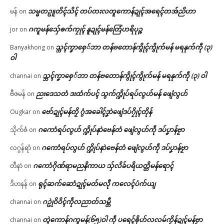
သမ္မတဥူတိၚ်သိၚ် တပ်တးလတူကောန်ဍုၚ်အရေၚ်တအ်ညိဟာ
မန်
on
ဂကူမန်​သှ်ေၜက်ကၠုၚ် နူဍုၚ်မန်တြေံဟရိပုဉ္ဇ
jor
on
သ္ဘၚ်ကၞာစှေ်ဘာ တန်ဗတောန်ကွိုၚ်ကွိုက်မန် မရနုက်ကဵု (၃)
Banyakhong
on
ဝါ
သ္ဘၚ်ကၞာစှေ်ဘာ တန်ဗတောန်ကွိုၚ်ကွိုက်မန် မရနုက်ကဵု (၃) ဝါ
channai
on
ညးဒေသတံ ဒးထံက်ပၚ် သွက်က္ဍိုပ်ရပ်လွဟ်မန် ဖျေံလွဟ်
ဗီဇမန်
on
ဗော်ဍုၚ်မန်တၟိ ဂွံအခေါၚ်ဒၞာဲဖျေံဒပ်ဂၠိုၚ်တိုန်
Ougkar
on
ဂကောံရပ်လွဟ် က္ဍိုပ်နာဲဗေန်တံ ဖျေံလွဟ်ကဵု ဒပ်ပၞာန်ဗၟာ
သိုက်ဇံ
on
ဂကောံရပ်လွဟ် က္ဍိုပ်နာဲဗေန်တံ ဖျေံလွဟ်ကဵု ဒပ်ပၞာန်ဗၟာ
လဂ္ဂန်ရာံ
on
ဂကောံဂိုဏ်ရာမညနိကာယ သှ်လိခ်ပရိယတ္တိမန်ရောၚ်
တီနာဲ
on
ရုၚ်ဆက်ဆောံဍုၚ်မတ်မလီု ကလေၚ်ပံက်ယျ
ဒိဟနန်
on
ဂဥုဲဝိဝိၚ်ကဵုလညာတ်သမ္တီ
channai
on
တ္ၚဲကောန်ဂကူမန်(၆၅)ဝါ ကဵု ပရေၚ်ၜိုဟ်လလမ်ကၟိန်ဍုၚ်မန်ဗၟာ
channai
on