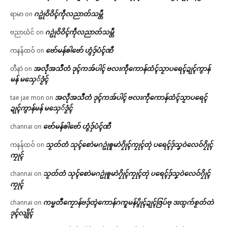
ဂဥုဲဝိဝိၚ်ကဵုလညာတ်သမ္တီ
ရာမာ
on
ဂဥုဲဝိဝိၚ်ကဵုလညာတ်သမ္တီ
ဗညာဃံင်
on
ဗော်မန်ၜါဗော် ဟွံဒှ်ပံၚ်ဏီ
ကနန်ထဝ်
on
အလဵုအသဳတံ ဒုၚ်ကအ်ပါၚ် ဗလးကဵုကောန်ထံၚ်သၟာပရေၚ်ဍုၚ်ကွာန်
တီနာဲ
on
မန် မသှေ်ဒၟံၚ်
အလဵုအသဳတံ ဒုၚ်ကအ်ပါၚ် ဗလးကဵုကောန်ထံၚ်သၟာပရေၚ်
tae jae mon
on
ဍုၚ်ကွာန်မန် မသှေ်ဒၟံၚ်
ဗော်မန်ၜါဗော် ဟွံဒှ်ပံၚ်ဏီ
channai
on
သၟတ်တံ သုၚ်စောဲမဂဥုဲၜူမာဲဂၠိုၚ်ကၠုၚ်တုဲ ပရေၚ်ဒှ်သၞဝဲလေဝ်ဂၠိုၚ်
ကနန်ထဝ်
on
ကၠုၚ်
သၟတ်တံ သုၚ်စောဲမဂဥုဲၜူမာဲဂၠိုၚ်ကၠုၚ်တုဲ ပရေၚ်ဒှ်သၞဝဲလေဝ်ဂၠိုၚ်
channai
on
ကၠုၚ်
ကမ္မတဳကၠောန်ဗဒှ်တ္ၚဲကောန်ဂကူမန်ပွိုၚ်ဍုၚ်ဇြပ်ဗု ဒးထ္ပက်စၟတ်တဲ
channai
on
ဒုၚ်လျိုၚ်