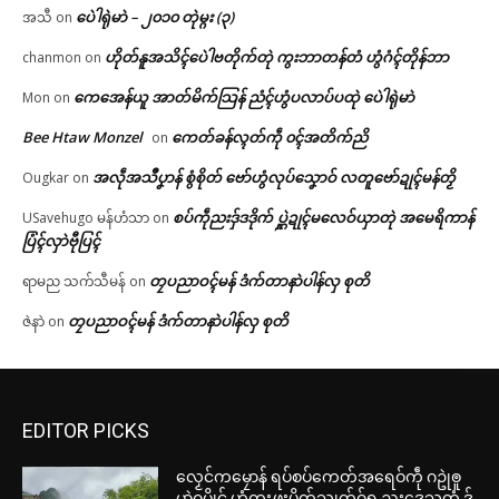
ပေဲါရုဲမာဲ – ၂၀၁၀ တုဲမ္ဂး (၃)
အသီ
on
ဟိုတ်နူအသိၚ်ပေဲါဗတိုက်တုဲ ကွးဘာတန်တံ ဟွံဂံၚ်တိုန်ဘာ
chanmon
on
ကေအေန်ယူ အာတ်မိက်သြန် ညံၚ်ဟွံပလာပ်ပထုဲ ပေဲါရုဲမာဲ
Mon
on
Bee Htaw Monzel
ကေတ်ခန်လ္ၚတ်ကဵု ၀ၚ်အတိက်ညိ
on
အလဵုအသဳပၞာန် စွံစိုတ် ဗော်ဟွံလုပ်သၞောဝ် လတူဗော်ဍုၚ်မန်တၟိ
Ougkar
on
စပ်ကဵုညးဒှ်ဒဒိုက် ပ္ဋဲဍုၚ်မလေဝ်ယှာတုဲ အမေရိကာန်
USavehugo မန်ဟံသာ
on
ပြံၚ်လှာဲဗီုပြၚ်
တၠပညာဝၚ်မန် ဒံက်တာနာဲပါန်လှ စုတိ
ရာမည သက်သီမန်
on
တၠပညာဝၚ်မန် ဒံက်တာနာဲပါန်လှ စုတိ
ဇဲနာဲ
on
EDITOR PICKS
လၟေင်ကမၠောန် ရပ်စပ်ကေတ်အရေဝ်ကဵု ဂဥုဲၜူ
မာဲဂမၠိုင် ဟွံကၠးဖ္ဍးပိုတ်သ္ကုတ်ဂှ်ရ ညးဒေသတံ ဒှ်