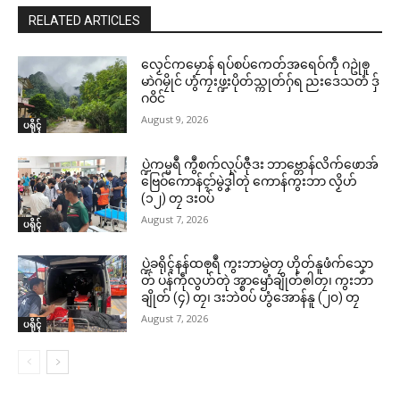
RELATED ARTICLES
လၟေင်ကမၠောန် ရပ်စပ်ကေတ်အရေဝ်ကဵု ဂဥုဲၜူ
မာဲဂမၠိုင် ဟွံကၠးဖ္ဍးပိုတ်သ္ကုတ်ဂှ်ရ ညးဒေသတံ ဒှ်
ဂဝိင်
August 9, 2026
ပရိုၚ်
ပ္ဍဲကမ္မရဳ ကွဳစက်လုပ်ဇီုဒး ဘာဗ္တောန်လိက်ဖောအ်
ဗြေဝ်ကောန်ၚာ်မွဲဒၞါဲတုဲ ကောန်ကွးဘာ လၟိဟ်
(၁၂) တၠ ဒးဝပ်
August 7, 2026
ပရိုၚ်
ပ္ဍဲခရိုၚ်နန်ထၜုရဳ ကွးဘာမွဲတၠ ဟိုတ်နူဖံက်သၞော
တ် ပန်ကဵုလွဟ်တုဲ အ္စာၝောံချိုတ်ၜါတၠ၊ ကွးဘာ
ချိုတ် (၄) တၠ၊ ဒးဘဲဝပ် ဟွံအောန်နူ (၂၀) တၠ
August 7, 2026
ပရိုၚ်