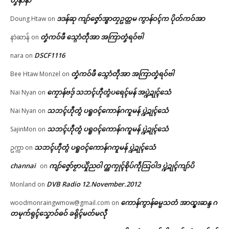
ဒဒန်ဆု ကျာ်ဇၞော်အ္စာတၠဥတ္တမ ကွာန်ဝၚ်က ပိုတ်ကဝ်အာ
Doung Htaw
on
တၞံကဝ်ဖီ သ္ဂောံတဵုအာ အကြာတၞံရဝ်ဗါ
နာဲဆာန်
on
DSCF1116
nara
on
တၞံကဝ်ဖီ သ္ဂောံတဵုအာ အကြာတၞံရဝ်ဗါ
Bee Htaw Monzel
on
ကၠောန်ဗဒှ် သဘၚ်ဟီုတွံပရေၚ်မန် အပ္ဍဲဍုၚ်သေံ
Nai Nyan
on
သဘၚ်ဟီုတွံ ပရူဝၚ်ကောန်ဂကူမန် ပ္ဍဲဍုၚ်သေံ
Nai Nyan
on
သဘၚ်ဟီုတွံ ပရူဝၚ်ကောန်ဂကူမန် ပ္ဍဲဍုၚ်သေံ
SajinMon
on
သဘၚ်ဟီုတွံ ပရူဝၚ်ကောန်ဂကူမန် ပ္ဍဲဍုၚ်သေံ
ဥက္ကာ
on
channai
ကျာ်ဇၞော်ဗၟာယှိုဲညဝါ က္ညကၠုၚ်စိုပ်ကဵုသြဝါဒ ပ္ဍဲဍုၚ်ကျာ်ပိ
on
DVB Radio 12.November.2012
Monland
on
ကောန်ကွာန်ဓမ္မသတံ အာထ္ၜးဆန္ဒ ဂ
woodmonraingwmow@gmail.com
on
တမုက်ရုၚ်သၞောဝ်ဓဝ် ခရိုၚ်မတ်မလီု