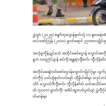
ပ္ဍဲသၞာံ (၂၀၂၅) စနူဂိတုဂျောန်စၟတ်တ္ၚဲ (၁) နူတနေံဏံ
တပ်ဒဏ်ဩန် (၂၀၀၀) ၝာတ်ရောင် ညးတာလျိုင်ဗၠာ
အလုံမွဲကၟိန်ဍုင်သေံ အတိုင်စေဝ်ပၞောန် သၞောဝ်အလ
နူဘဲ လတူဂၠံင်ဍာန် စပ်ကဵုအန္တရာဲကွဳစက်၊ ကွဳလို
အတိုင်မဖျေံလဝ်စေဝ်ပၞောန်သၞောဝ်ဂမၠိုင်ဂှ်မ္ဂး သွက
တ်ကီုဂှ် ယဝ်ဟွံစုတ်လဝ်ခၟော် သီုမၞိဟ်ၜါမ္ဂး ဒး
သိင် သၞောတ်ဒဳကွဳစက်၊ ကွဳလိုန်ဓါတ် ယဝ်အသိင်လေ
တ် (၄၀၀၀) ၝာတ်ကီု၊ အခိင်ထ္ၜးလဝ်ပၟတ်ဍာဲ ပ္ဍဲကဵု
တ်မာန်ရ။