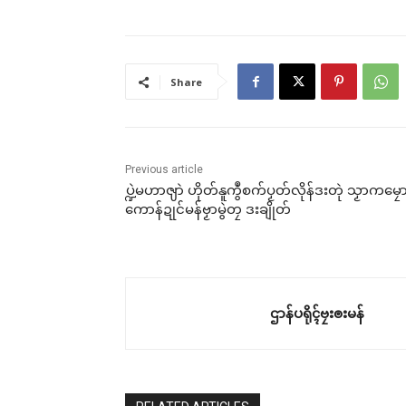
Share
Previous article
ပ္ဍဲမဟာၛာဲ ဟိုတ်နူကွဳစက်ပၟတ်လိုန်ဒးတုဲ သၟာကမၠော
ကောန်ဍုင်မန်ဗၟာမွဲတၠ ဒးချိုတ်
ဌာန်ပရိုၚ်ဗၠးၜးမန်