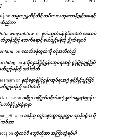
ျ
သမ္မတဥူတိၚ်သိၚ် တပ်တးလတူကောန်ဍုၚ်အရေၚ်
ီမန်
on
အ်ညိဟာ
intu. winyanhtow
ဇၟာပ်သၟတ်မန် စိုပ်အဝဲတံ ဒးလေပ်
on
တ်ပၞာန်သ္ဇိုၚ် ထေက်ရောၚ် ဗော်ဍုၚ်မန်တၟိ ဖ္တိုက်ဖၟောဝ်
onland
ကေတ်ခန်လ္ၚတ်ကဵု ၀ၚ်အတိက်ညိ
on
atchdog
နကဵုစၞောန်ပၟိၚ်ဌန်ဂအုပ်ရးအဂၞဲ ရုၚ်ပွိုၚ်ဍုၚ်ဇြပ်
on
ဗော်ဍုၚ်မန်တၟိ ဒးပဲါတိတ်
နကဵုစၞောန်ပၟိၚ်ဌန်ဂအုပ်ရးအဂၞဲ ရုၚ်ပွိုၚ်ဍုၚ်ဇြပ်
eramarn
on
ဗော်ဍုၚ်မန်တၟိ ဒးပဲါတိတ်
ဒးစဵုဒၞာ ဒးပြိုက်ဂစိုတ်ကၠေံ နူဘဲအန္တရာဲစၟစၟန် ပ
a Nu Haw
on
ုပလာ်ဒၟံၚ် ပ္ဍဲတၞံနာနာ
ဒဒန်ဆု ကျာ်ဇၞော်အ္စာတၠဥတ္တမ ကွာန်ဝၚ်က ပို
ung Htaw
on
်ကဝ်အာ
တၞံကဝ်ဖီ သ္ဂောံတဵုအာ အကြာတၞံရဝ်ဗါ
ဲဆာန်
on