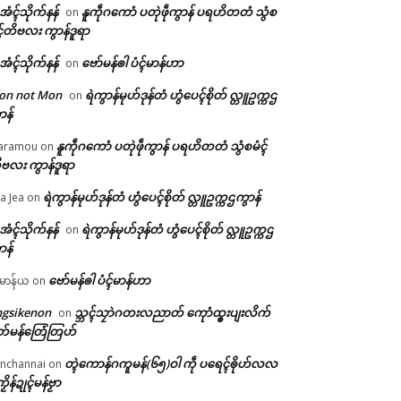
ဲအံၚ်သိုက်နန်
နူကဵုဂကောံ ပတုဲဖဵုကွာန် ပရဟိတတံ သွံစ
on
ၚ်တိဗလး ကွာန်ဒူရာ
ဲအံၚ်သိုက်နန်
ဗော်မန်ၜါ ပံၚ်မာန်ဟာ
on
on not Mon
ရဲကွာန်မုဟ်ဒုန်တံ ဟွံပေၚ်စိုတ် လ္တူဥက္ကဌ
on
ာန်
နူကဵုဂကောံ ပတုဲဖဵုကွာန် ပရဟိတတံ သွံစမံၚ်
aramou
on
ဗလး ကွာန်ဒူရာ
ရဲကွာန်မုဟ်ဒုန်တံ ဟွံပေၚ်စိုတ် လ္တူဥက္ကဌကွာန်
a Jea
on
ဲအံၚ်သိုက်နန်
ရဲကွာန်မုဟ်ဒုန်တံ ဟွံပေၚ်စိုတ် လ္တူဥက္ကဌ
on
ာန်
ဗော်မန်ၜါ ပံၚ်မာန်ဟာ
မာန်ယ
on
ngsikenon
သ္ဘၚ်သၠာဲဂတးလညာတ် ကေုာံထ္ၜးပျးလိက်
on
တ်မန်တြေံတြဟ်
တ္ၚဲကောန်ဂကူမန်(၆၅)ဝါ ကဵု ပရေၚ်ၜိုဟ်လလ
nchannai
on
ကၟိန်ဍုၚ်မန်ဗၟာ