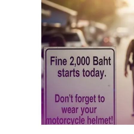
ဒပ်ဗ
စေဝ်
န်ဓါ
Apr
In "