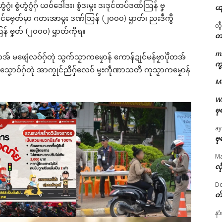
ွံ၊ စွံဟွံဂွံဂှ် ယဝ်ဒေါံဒး၊ စွံဒးမ္ဂး ဒးဒုင်တပ်ဒဏ်ဩန် ဗၞ
ယ
ဂၠံင်ဗၠေတ်မှာ ဂတးအာမ္ဂး ဒဏ်ဩန် (၂၀၀၀) ၝာတ်၊ ညးဒဳကွဳ
လွ
ဩန် ဗၞတ် (၂၀၀၀) ၝာတ်ကီုရ။
တ
m
တအ် မဖျေံလဝ်ဂှ်တုဲ သွက်သၟာကမၠောန် ကောန်ဍုင်မန်ဗၟာပိုဲတအ်
ဌာန်ပရိုၚ်ဗၠးၜးမန်
ကွ
င်သၞောဝ်ဂှ်တုဲ အာကၠုင်ညိဂှ်လေဝ် မ္ဒးကဵုဏာသတိ ကုသၟာကမၠောန်
M
ရုဲစှ်
W
ဗု
ပရိုၚ်လက္ကရဴအိုတ်
ay
🏛 လညာတ်ပါ်ပဲါ
ဗု
M
ညးဒါန်လိက်
လီ
Do
ဗွဳဒဳယဵု
တ
ated
ကေတ်အဆက်
နာ