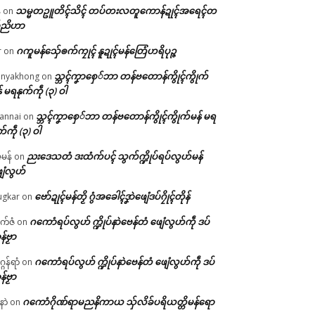
သမ္မတဥူတိၚ်သိၚ် တပ်တးလတူကောန်ဍုၚ်အရေၚ်တ
်
on
်ညိဟာ
ဂကူမန်​သှ်ေၜက်ကၠုၚ် နူဍုၚ်မန်တြေံဟရိပုဉ္ဇ
r
on
သ္ဘၚ်ကၞာစှေ်ဘာ တန်ဗတောန်ကွိုၚ်ကွိုက်
nyakhong
on
် မရနုက်ကဵု (၃) ဝါ
သ္ဘၚ်ကၞာစှေ်ဘာ တန်ဗတောန်ကွိုၚ်ကွိုက်မန် မရ
annai
on
က်ကဵု (၃) ဝါ
ညးဒေသတံ ဒးထံက်ပၚ် သွက်က္ဍိုပ်ရပ်လွဟ်မန်
ဇမန်
on
ေံလွဟ်
ဗော်ဍုၚ်မန်တၟိ ဂွံအခေါၚ်ဒၞာဲဖျေံဒပ်ဂၠိုၚ်တိုန်
gkar
on
ဂကောံရပ်လွဟ် က္ဍိုပ်နာဲဗေန်တံ ဖျေံလွဟ်ကဵု ဒပ်
ုက်ဇံ
on
န်ဗၟာ
ဂကောံရပ်လွဟ် က္ဍိုပ်နာဲဗေန်တံ ဖျေံလွဟ်ကဵု ဒပ်
ဂန်ရာံ
on
န်ဗၟာ
ဂကောံဂိုဏ်ရာမညနိကာယ သှ်လိခ်ပရိယတ္တိမန်ရော
နာဲ
on