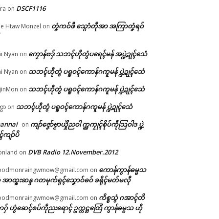
DSCF1116
ra
on
တၞံကဝ်ဖီ သ္ဂောံတဵုအာ အကြာတၞံရဝ်
e Htaw Monzel
on
ာဲ
ုအ
ကၠောန်ဗဒှ် သဘၚ်ဟီုတွံပရေၚ်မန် အပ္ဍဲဍုၚ်သေံ
i Nyan
on
သဘၚ်ဟီုတွံ ပရူဝၚ်ကောန်ဂကူမန် ပ္ဍဲဍုၚ်သေံ
i Nyan
on
သဘၚ်ဟီုတွံ ပရူဝၚ်ကောန်ဂကူမန် ပ္ဍဲဍုၚ်သေံ
jinMon
on
သဘၚ်ဟီုတွံ ပရူဝၚ်ကောန်ဂကူမန် ပ္ဍဲဍုၚ်သေံ
္ကာ
on
hannai
ကျာ်ဇၞော်ဗၟာယှိုဲညဝါ က္ညကၠုၚ်စိုပ်ကဵုသြဝါဒ ပ္ဍဲ
on
ၚ်ကျာ်ပိ
DVB Radio 12.November.2012
onland
on
ကောန်ကွာန်ဓမ္မသ
oodmonraingwmow@gmail.com
on
 အာထ္ၜးဆန္ဒ ဂတမုက်ရုၚ်သၞောဝ်ဓဝ် ခရိုၚ်မတ်မလီု
ကိစ္စသွံ ဂအာၚ်တိ
oodmonraingwmow@gmail.com
on
ဂှ် ဟွံဆေၚ်စပ်ကဵုညးရောၚ် ဥက္ကဋ္ဌတြေံ ကွာန်ဓမ္မသ ဟီု