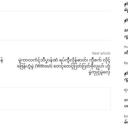
နာ
မံ
နာ
M
ကွ
m
တိ
Next article
န်
မွဲကာလကံၚ်သဳပၞာန်ဏံ ရပ်ကွဳလိုန်ဓာတ်၊ ကွဳစက် လိုၚ်
Re
ဇြေန်ဟွံမွဲ (Without) တေၚ်တေၚ်ဂြတ်ဂြတ်ဗီုလၟုဟ် ဟွံ
မွဲကၠုၚ်မွဲလှ်ေ
နာ
ကွ
ရာ
o
ပ
ko
မ်