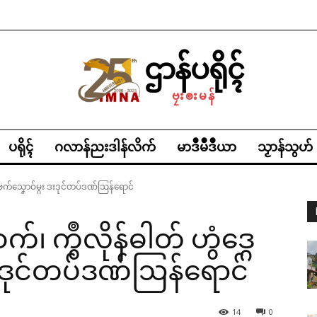
ဌာန်ပရိုၚ်
ဗၠးၜးမန်
ပရိုၚ်
ဂလာန်ညးဒါန်လိက်
မာဒဳမဳဒဳယာ
သၟာန်သွဟ်
ဂေတ်ဗက်သၞောဝ်မ္ဂး ဒးဒုင်တပ်ဒဏ်ဩန်ရောင်
ဳစက်၊ ကွဳလိုန်ဓါတ် ဟွံဒ္ဂေ
ဒးဒုင်တပ်ဒဏ်ဩန်ရောင်
14
0