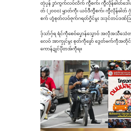
တုဲပၠန် ဒၞာဲကွက်လဝ်လိက် ကွဳစက်၊ ကွဳလိုန်ဓါတ်ဒေါံဟွံဂ
တ် (၂၀၀၀) ၝာတ်ကီု၊ ယဝ်ဒဳကွဳစက်၊ ကွဳလိုန်ဓါတ် 
စက် ဟွံစုတ်လဝ်ဇုက်ဂရတ်ဂၞိင်မ္ဂး ဒးဒုင်တပ်ဒဏ်
ဒှ်သာ်ဂှ်ရ ရံင်ကဵုစေဝ်ပၞောန်သၞောဝ် အလဵုအသဳသေံ
လေဝ် အာကၠုင်မ္ဂး စုတ်ကဵုခၟော် ဒ္ဂေတ်ဗက်ကဵုအတို
ကောန်ဍုင်ပိုဲတအ်ကီုရ။
Rel