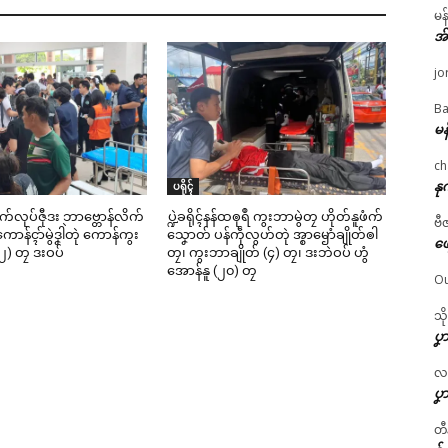
မန
အ
jo
Ba
မန
ch
နု
ပရိုၚ်
ဳစက်လုပ်ဇီုဒး ဘာဗ္တောန်လိက်
ပ္ဍဲခရိုၚ်နန်ထၜုရဳ ကွးဘာမွဲတၠ ဟိုတ်နူဖံက်
ဗီ
ာန်ၚာ်မွဲဒၞါဲတုဲ ကောန်ကွး
သၞောတ် ပန်ကဵုလွဟ်တုဲ အ္စာၝောံချိုတ်ၜါ
ဖျ
၂) တၠ ဒးဝပ်
တၠ၊ ကွးဘာချိုတ် (၄) တၠ၊ ဒးဘဲဝပ် ဟွံ
အောန်နူ (၂၀) တၠ
Ou
သိ
ပၞာ
လဂ္
ပၞာ
တီ