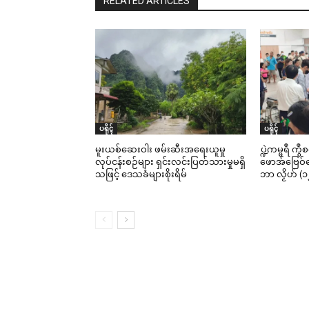
RELATED ARTICLES
ပရိုၚ်
ပရိုၚ်
မူးယစ်ဆေးဝါး ဖမ်းဆီးအရေးယူမှု
ပ္ဍဲကမ္မရဳ ကွ
လုပ်ငန်းစဉ်များ ရှင်းလင်းပြတ်သားမှုမရှိ
ဖောအ်ဗြေဝ်ကေ
သဖြင့် ဒေသခံများစိုးရိမ်
ဘာ လၟိဟ် (၁