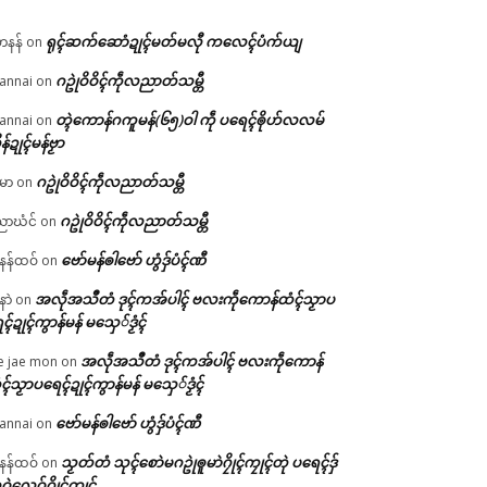
ရုၚ်ဆက်ဆောံဍုၚ်မတ်မလီု ကလေၚ်ပံက်ယျ
ဟနန်
on
ဂဥုဲဝိဝိၚ်ကဵုလညာတ်သမ္တီ
annai
on
တ္ၚဲကောန်ဂကူမန်(၆၅)ဝါ ကဵု ပရေၚ်ၜိုဟ်လလမ်
annai
on
ိန်ဍုၚ်မန်ဗၟာ
ဂဥုဲဝိဝိၚ်ကဵုလညာတ်သမ္တီ
မာ
on
ဂဥုဲဝိဝိၚ်ကဵုလညာတ်သမ္တီ
ာဃံင်
on
ဗော်မန်ၜါဗော် ဟွံဒှ်ပံၚ်ဏီ
န်ထဝ်
on
အလဵုအသဳတံ ဒုၚ်ကအ်ပါၚ် ဗလးကဵုကောန်ထံၚ်သၟာပ
နာဲ
on
ၚ်ဍုၚ်ကွာန်မန် မသှေ်ဒၟံၚ်
အလဵုအသဳတံ ဒုၚ်ကအ်ပါၚ် ဗလးကဵုကောန်
e jae mon
on
ၚ်သၟာပရေၚ်ဍုၚ်ကွာန်မန် မသှေ်ဒၟံၚ်
ဗော်မန်ၜါဗော် ဟွံဒှ်ပံၚ်ဏီ
annai
on
သၟတ်တံ သုၚ်စောဲမဂဥုဲၜူမာဲဂၠိုၚ်ကၠုၚ်တုဲ ပရေၚ်ဒှ်
န်ထဝ်
on
ဝဲလေဝ်ဂၠိုၚ်ကၠုၚ်