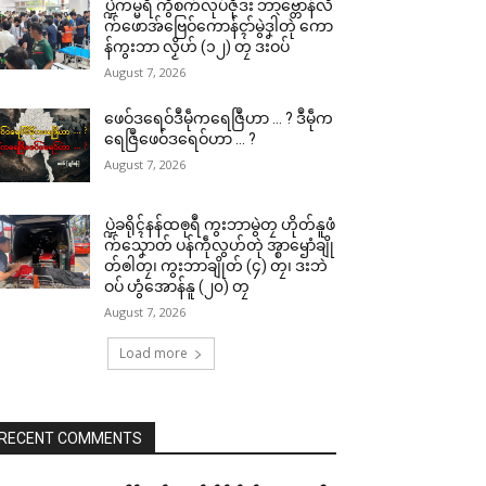
ပ္ဍဲကမ္မရဳ ကွဳစက်လုပ်ဇီုဒး ဘာဗ္တောန်လိ
က်ဖောအ်ဗြေဝ်ကောန်ၚာ်မွဲဒၞါဲတုဲ ကော
န်ကွးဘာ လၟိဟ် (၁၂) တၠ ဒးဝပ်
August 7, 2026
ဖေဝ်ဒရေဝ်ဒဳမဵုကရေဇြဳဟာ … ? ဒဳမဵုက
ရေဇြဳဖေဝ်ဒရေဝ်ဟာ … ?
August 7, 2026
ပ္ဍဲခရိုၚ်နန်ထၜုရဳ ကွးဘာမွဲတၠ ဟိုတ်နူဖံ
က်သၞောတ် ပန်ကဵုလွဟ်တုဲ အ္စာၝောံချို
တ်ၜါတၠ၊ ကွးဘာချိုတ် (၄) တၠ၊ ဒးဘဲ
ဝပ် ဟွံအောန်နူ (၂၀) တၠ
August 7, 2026
Load more
RECENT COMMENTS