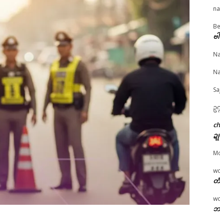
na
Be
© ဌာန်ပရိုၚ်ဗၠးၜးမန်
ဗါ
ၠာဲသၟိင်သေံ ပ္တိတ်လဝ်
အတိုင်သၞောတ်ရာန်ကၠေင်
အစဳဇန် ထိင်ဒဝ်သုင်စေ
ပၞောန်ဒဳကွဳစက်၊ ကွဳလို
ကမ္မယှေန်ပၞာန် ပတိတ်လ
ကၠေင်စက်ဂှ် လလအ်ဒဵ
Na
တ် (၁၀) တင်နွံ
ဝ်တၟိဏံမ္ဂး ကွဳစက်၊ ကွဳလိုန်
ခိင်လဵုဏီရော …
il 2, 2026
ဓာတ် လိုင်ဇြေန်ဟွံမွဲတအ်
March 20, 2026
Na
ပရိုၚ်"
သွက်ဂွံဒှ်ခက်ခုဲနွံ
In "ပရိုၚ်"
March 27, 2026
Sa
In "ပရိုၚ်"
ဥက
c
ဍု
M
w
တံ
w
ဘာ