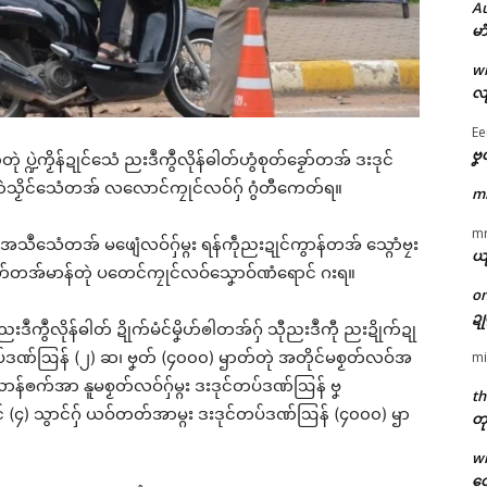
A
မာ
w
လျ
Ee
ဗၞ
တုဲ ပ္ဍဲကၟိန်ဍုင်သေံ ညးဒဳကွဳလိုန်ဓါတ်ဟွံစုတ်ခၟော်တအ် ဒးဒုင်
ဲသၟိင်သေံတအ် လလောင်ကၠုင်လဝ်ဂှ် ဂွံတီကေတ်ရ။
m
m
ဵုအသဳသေံတအ် မဖျေံလဝ်ဂှ်မ္ဂး ရန်ကဵုညးဍုင်ကွာန်တအ် သ္ဂောံဗၠး
ယ
န်ဓါတ်တအ်မာန်တုဲ ပတေင်ကၠုင်လဝ်သၞောဝ်ဏံရောင် ဂးရ။
o
ဍ
်ညးဒဳကွဳလိုန်ဓါတ် ဍိုက်မံင်မၞိဟ်ၜါတအ်ဂှ် သီုညးဒဳကီု ညးဍိုက်ဍု
ဒုင်တပ်ဒဏ်ဩန် (၂) ဆ၊ ဗၞတ် (၄၀၀၀) ၝာတ်တုဲ အတိုင်မစၟတ်လဝ်အ
mi
ာန်ၜက်အာ နူမစၟတ်လဝ်ဂှ်မ္ဂး ဒးဒုင်တပ်ဒဏ်ဩန် ဗၞ
th
ဂၠံင် (၄) သွာင်ဂှ် ယဝ်တတ်အာမ္ဂး ဒးဒုင်တပ်ဒဏ်ဩန် (၄၀၀၀) ၝာ
တု
w
တေ