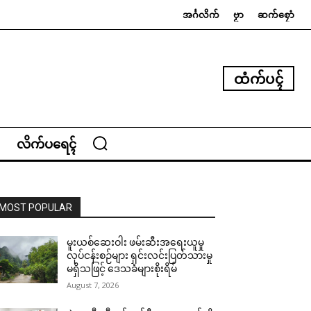
အၚ်္ဂလိက်
ဗၟာ
ဆက်စၠောံ
ထံက်ပၚ်
လိက်ပရေၚ်
MOST POPULAR
မူးယစ်ဆေးဝါး ဖမ်းဆီးအရေးယူမှု
လုပ်ငန်းစဉ်များ ရှင်းလင်းပြတ်သားမှု
မရှိသဖြင့် ဒေသခံများစိုးရိမ်
August 7, 2026