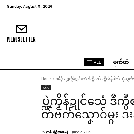
Sunday, August 9, 2026
NEWSLETTER
မုက်တံ
ALL
Home
ပရိုၚ်
ပ္ဍဲကၟိန်ဍုင်သေံ ဒဳကွဳစက်၊ ကွဳလိုန်ဓါတ် ဟွံဒ္
ပရိုၚ်
ပ္ဍဲကၟိန်ဍုင်သေံ ဒဳကွ
တ်ဗက်သၞောဝ်မ္ဂး 
By
ဌာန်ပရိုၚ်ဗၠးၜးမန်
June 2, 2025