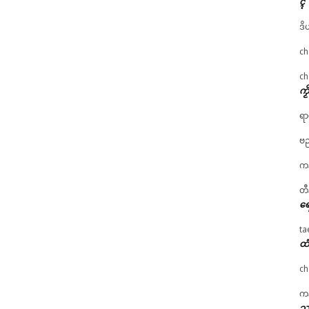
ၚ်
ဒိ
ch
ch
ကၟ
ရာ
ဗည
ကန
တီ
ရေ
ta
ထံ
ch
ကန
သၞ