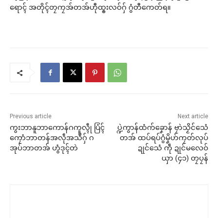
ရောၚ် အတိုၚ်တၠကၠအ်တအ်ဟီုထ္ၜးလဝ်ဂှ် ဂွံတီကေတ်ရ။
Previous article
Next article
ကွးဘာနူဘာကောန်ဂကူလ္ၚဵု ပြံၚ်
ပ္ဍဲကွာန်ထံက်ခၞောန် ဗၠာဲသၟိင်သေံ
ကၠောံဘာတန်အလဵုအသဳဂှ် ဂ
တအ် ထပ်ရပ်ဂွံမၞိဟ်ကၠတ်လုပ်
အုပ်ဘာတအ် ဟွံဒုၚ်တဲ
ဍုင်သေံ ကဵု ဍုင်မလေဝ်
ယှာ (၄၁) တၠပၠန်