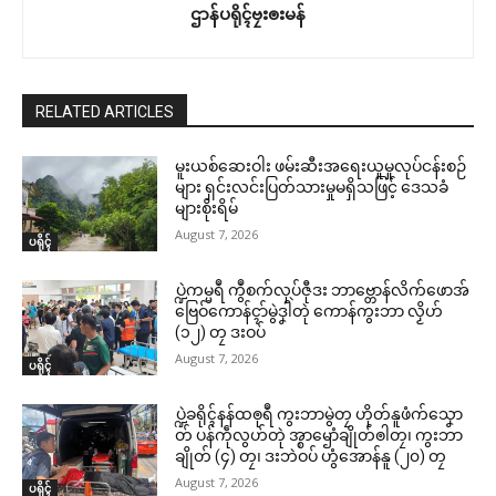
ဌာန်ပရိုၚ်ဗၠးၜးမန်
RELATED ARTICLES
မူးယစ်ဆေးဝါး ဖမ်းဆီးအရေးယူမှုလုပ်ငန်းစဉ်
များ ရှင်းလင်းပြတ်သားမှုမရှိသဖြင့် ဒေသခံ
များစိုးရိမ်
August 7, 2026
ပရိုၚ်
ပ္ဍဲကမ္မရဳ ကွဳစက်လုပ်ဇီုဒး ဘာဗ္တောန်လိက်ဖောအ်
ဗြေဝ်ကောန်ၚာ်မွဲဒၞါဲတုဲ ကောန်ကွးဘာ လၟိဟ်
(၁၂) တၠ ဒးဝပ်
August 7, 2026
ပရိုၚ်
ပ္ဍဲခရိုၚ်နန်ထၜုရဳ ကွးဘာမွဲတၠ ဟိုတ်နူဖံက်သၞော
တ် ပန်ကဵုလွဟ်တုဲ အ္စာၝောံချိုတ်ၜါတၠ၊ ကွးဘာ
ချိုတ် (၄) တၠ၊ ဒးဘဲဝပ် ဟွံအောန်နူ (၂၀) တၠ
August 7, 2026
ပရိုၚ်