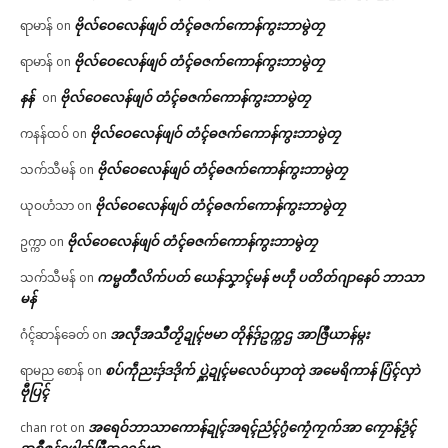
ဗိုလ်ဝေလေန်ဖျဝ် တံၚ်ဓဇက်ကောန်ကွးဘာမွဲတၠ
ရာမာန်
on
ဗိုလ်ဝေလေန်ဖျဝ် တံၚ်ဓဇက်ကောန်ကွးဘာမွဲတၠ
ရာမာန်
on
နန်
ဗိုလ်ဝေလေန်ဖျဝ် တံၚ်ဓဇက်ကောန်ကွးဘာမွဲတၠ
on
ဗိုလ်ဝေလေန်ဖျဝ် တံၚ်ဓဇက်ကောန်ကွးဘာမွဲတၠ
ကနန်ထဝ်
on
ဗိုလ်ဝေလေန်ဖျဝ် တံၚ်ဓဇက်ကောန်ကွးဘာမွဲတၠ
သက်သီမန်
on
ဗိုလ်ဝေလေန်ဖျဝ် တံၚ်ဓဇက်ကောန်ကွးဘာမွဲတၠ
ယုဝဟံသာ
on
ဗိုလ်ဝေလေန်ဖျဝ် တံၚ်ဓဇက်ကောန်ကွးဘာမွဲတၠ
ဥက္ကာ
on
ကမ္မတဳလိက်ပတ် ယေန်သၞာၚ်မန် ဗဟဵု ပတိတ်ဂျာနေဝ် ဘာသာ
သက်သီမန်
on
မန်
အလဵုအသဳတၟိဍုၚ်ဗမာ တိုန်ဒှ်ဥက္ကဌ အာဇြဳယာန်မ္ဂး
ဂံၚ်ဆာန်ခေတ်
on
စပ်ကဵုညးဒှ်ဒဒိုက် ပ္ဋဲဍုၚ်မလေဝ်ယှာတုဲ အမေရိကာန် ပြံၚ်လှာဲ
ရာမည စောန်
on
ဗီုပြၚ်
အရေဝ်ဘာသာကောန်ဍုၚ်အရၚ်ညံၚ်ဂွံကၠေံကၠက်အာ ကၠောန်ဒၟံၚ်
chan rot
on