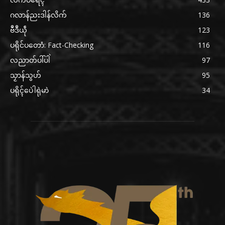
ဂလာန်ညးဒါန်လိက်
136
ဗဳဒဳယဵု
123
ပရိုင်ပတောံ: Fact-Checking
116
လညာတ်ပါ်ပါဲ
97
သၟာန်သွဟ်
95
ပရိုၚ်ပေဲါရုဲမာဲ
34