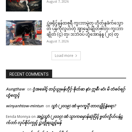
August 7, 2026
ပ္ဍဲခရိုၚ်နန်ထၜုရဳ ကွးဘာမွဲတၠ ဟိုတ်နူဖံက်သၞော
တ် ပန်ကဵုလွဟ်တုဲ အ္စာၝောံချိုတ်ၜါတၠ၊ ကွးဘာ
ချိုတ် (၄) တၠ၊ ဒးဘဲဝပ် ဟွံအောန်နူ (၂၀) တၠ
August 7, 2026
Load more
RECENT COMMENTS
Aungthaw
ဂွံအခေါၚ် တၚ်ယၟုမန်ဟီုဂှ် ၜိုတ်ဆ နာဲ၊ ဣစဳ၊ မာံ၊ မိ တံဓဝ်ရဂှ်
on
ဟွံတၟေၚ်
winyanhtow-mintun
သၞာံ (၂၀၁၉) ဏံ မုဂကူပိုဲ တာလျိုၚ်နွံရော?
on
အပ္ဍဲသၞာံ (၂၀၁၇) ဏံ သၟာကမၠောန်ဆုဲပြံၚ် ဗၞတ်လၟိဟ်ပန်ဠ
Eenda Monnya
on
က်ဘာ် လုပ်စိုပ်ကၠုၚ် ပ္ဍဲတွဵုရးဍုၚ်မန်