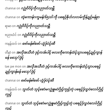
ဂဥုဲဝိဝိၚ်ကဵုလညာတ်သမ္တီ
channai
on
တ္ၚဲကောန်ဂကူမန်(၆၅)ဝါ ကဵု ပရေၚ်ၜိုဟ်လလမ်ကၟိန်ဍုၚ်မန်ဗၟာ
channai
on
ဂဥုဲဝိဝိၚ်ကဵုလညာတ်သမ္တီ
ရာမာ
on
ဂဥုဲဝိဝိၚ်ကဵုလညာတ်သမ္တီ
ဗညာဃံင်
on
ဗော်မန်ၜါဗော် ဟွံဒှ်ပံၚ်ဏီ
ကနန်ထဝ်
on
အလဵုအသဳတံ ဒုၚ်ကအ်ပါၚ် ဗလးကဵုကောန်ထံၚ်သၟာပရေၚ်ဍုၚ်ကွာန်
တီနာဲ
on
မန် မသှေ်ဒၟံၚ်
အလဵုအသဳတံ ဒုၚ်ကအ်ပါၚ် ဗလးကဵုကောန်ထံၚ်သၟာပရေၚ်
tae jae mon
on
ဍုၚ်ကွာန်မန် မသှေ်ဒၟံၚ်
ဗော်မန်ၜါဗော် ဟွံဒှ်ပံၚ်ဏီ
channai
on
သၟတ်တံ သုၚ်စောဲမဂဥုဲၜူမာဲဂၠိုၚ်ကၠုၚ်တုဲ ပရေၚ်ဒှ်သၞဝဲလေဝ်ဂၠိုၚ်
ကနန်ထဝ်
on
ကၠုၚ်
သၟတ်တံ သုၚ်စောဲမဂဥုဲၜူမာဲဂၠိုၚ်ကၠုၚ်တုဲ ပရေၚ်ဒှ်သၞဝဲလေဝ်ဂၠိုၚ်
channai
on
ကၠုၚ်