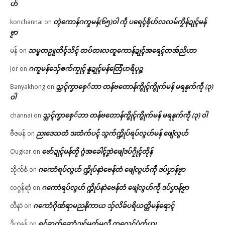
ဟ်
တ္ၚဲကောန်ဂကူမန်(၆၅)ဝါ ကဵု ပရေၚ်ၜိုဟ်လလမ်ကၟိန်ဍုၚ်မန်
konchannai
on
ဗၟာ
သမ္မတဥူတိၚ်သိၚ် တပ်တးလတူကောန်ဍုၚ်အရေၚ်တအ်ညိဟာ
မန်
on
ဂကူမန်​သှ်ေၜက်ကၠုၚ် နူဍုၚ်မန်တြေံဟရိပုဉ္ဇ
jor
on
သ္ဘၚ်ကၞာစှေ်ဘာ တန်ဗတောန်ကွိုၚ်ကွိုက်မန် မရနုက်ကဵု (၃)
Banyakhong
on
ဝါ
သ္ဘၚ်ကၞာစှေ်ဘာ တန်ဗတောန်ကွိုၚ်ကွိုက်မန် မရနုက်ကဵု (၃) ဝါ
channai
on
ညးဒေသတံ ဒးထံက်ပၚ် သွက်က္ဍိုပ်ရပ်လွဟ်မန် ဖျေံလွဟ်
ဗီဇမန်
on
ဗော်ဍုၚ်မန်တၟိ ဂွံအခေါၚ်ဒၞာဲဖျေံဒပ်ဂၠိုၚ်တိုန်
Ougkar
on
ဂကောံရပ်လွဟ် က္ဍိုပ်နာဲဗေန်တံ ဖျေံလွဟ်ကဵု ဒပ်ပၞာန်ဗၟာ
သိုက်ဇံ
on
ဂကောံရပ်လွဟ် က္ဍိုပ်နာဲဗေန်တံ ဖျေံလွဟ်ကဵု ဒပ်ပၞာန်ဗၟာ
လဂ္ဂန်ရာံ
on
ဂကောံဂိုဏ်ရာမညနိကာယ သှ်လိခ်ပရိယတ္တိမန်ရောၚ်
တီနာဲ
on
ရုၚ်ဆက်ဆောံဍုၚ်မတ်မလီု ကလေၚ်ပံက်ယျ
ဒိဟနန်
on