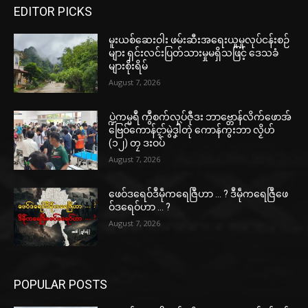
EDITOR PICKS
မူးယစ်ဆေးဝါး ဖမ်းဆီးအရေးယူမှုလုပ်ငန်းစဉ်
များ ရှင်းလင်းပြတ်သားမှုမရှိသဖြင့် ဒေသခံ
များစိုးရိမ်
August 7, 2026
ပ္ဍဲကမ္မရဳ ကွဳစက်လုပ်ဇီုဒး ဘာဗ္တောန်လိက်ဖောအ်
ဗြေဝ်ကောန်ၚာ်မွဲဒၞါဲတုဲ ကောန်ကွးဘာ လၟိဟ်
(၁၂) တၠ ဒးဝပ်
August 7, 2026
ဖေဝ်ဒရေဝ်ဒဳမဵုကရေဇြဳဟာ … ? ဒဳမဵုကရေဇြဳဖေ
ဝ်ဒရေဝ်ဟာ … ?
August 7, 2026
POPULAR POSTS