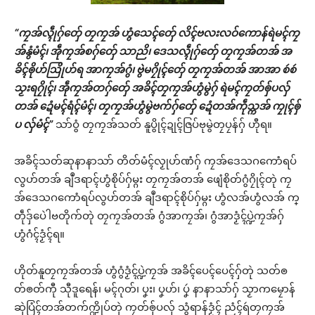
“ကၠအ်လ္ၚဵုဂှ်တှ်ေ တၠကၠအ် ဟွံသေၚ်တှ်ေ လိၚ်ဗလးလဝ်ကောန်ရဲမၚ်ကၠ
အ်နွံမံၚ်၊ အဵုကၠအ်စဂှ်တှ်ေ သာညိ၊ ဒေသလ္ၚဵုဂှ်တှ်ေ တၠကၠအ်တအ် အ
ခိၚ်ၜိုဟ်ဩိုဟ်ရ အာကၠအ်ဂွံ၊ ဗွဲမဂၠိုၚ်တှ်ေ တၠကၠအ်တအ် အာအာ စဴစဴ
သၟးရဂၠိုၚ်၊ အဵုကၠအ်တဂှ်တှ်ေ အခိၚ်တၠကၠအ်ဟွံမွဲဂှ် ရဲမၚ်ကၠတ်ၜှ်ပလှ်
တအ် ဍေံမၚ်ရံၚ်မံၚ်၊ တၠကၠအ်ဟွံမွဲဗက်ဂှ်တှ်ေ ဍေံတအ်ကဵုသ္ကအ် ကၠုၚ်ၜှ်
ပ လှ်မံၚ်”
သာ်ဝွံ တၠကၠအ်သတ် နူပွိုၚ်ဍုၚ်ဇြပ်ဗုမွဲတၠပၠန်ဂှ် ဟီုရ။
အခိၚ်သတ်ဆုနာနာသာ် တိတ်မံၚ်လၟုဟ်ဏံဂှ် ကၠအ်ဒေသဂကောံရပ်
လွဟ်တအ် ချဳဒရာၚ်ဟွံစိုပ်ဂှ်မ္ဂး တၠကၠအ်တအ် ဖျေံစိုတ်ဂွံဂၠိုၚ်တုဲ ကၠ
အ်ဒေသဂကောံရပ်လွဟ်တအ် ချဳဒရာၚ်စိုပ်ဂှ်မ္ဂး ဟွံလအ်ဟွံလအ် က္
တဵုဒှ်ပေဲါဗတိုက်တုဲ တၠကၠအ်တအ် ဂွံအာကၠအ်၊ ဂွံအာဒၟံၚ်ပ္ဍဲကၠအ်ဂှ်
ဟွံဂံၚ်ဒၟံၚ်ရ။
ဟိုတ်နူတၠကၠအ်တအ် ဟွံဂွံဒၟံၚ်ပ္ဍဲကၠအ် အခိၚ်ပေၚ်ပေၚ်ဂှ်တုဲ သတ်ၜ
တ်ၜတ်ကီု သီုဒူရေန်၊ မၚ်ဂုတ်၊ ပၞး၊ ပၞဟ်၊ ပၞဴ နာနာသာ်ဂှ် သၟာကမၠောန်
ဆုဲပြံၚ်တအ်တက်က္ဍိုပ်တုဲ ကၠတ်ၜှ်ပလှ် သွံရာန်ဒၟံၚ် ညံၚ်ရဴတၠကၠအ်