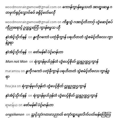
ကောန်ကွာန်ဓမ္မသတံ အာထ္ၜးဆန္ဒ ဂ
woodmonraingwmow@gmail.com
on
တမုက်ရုၚ်သၞောဝ်ဓဝ် ခရိုၚ်မတ်မလီု
ကိစ္စသွံ ဂအာၚ်တိဘာဂှ် ဟွံဆေၚ်စပ်
woodmonraingwmow@gmail.com
on
ကဵုညးရောၚ် ဥက္ကဋ္ဌတြေံ ကွာန်ဓမ္မသ ဟီု
နာဲအံၚ်သိုက်နန်
နူကဵုဂကောံ ပတုဲဖဵုကွာန် ပရဟိတတံ သွံစမံၚ်တိဗလး ကွာ
on
န်ဒူရာ
နာဲအံၚ်သိုက်နန်
ဗော်မန်ၜါ ပံၚ်မာန်ဟာ
on
Mon not Mon
ရဲကွာန်မုဟ်ဒုန်တံ ဟွံပေၚ်စိုတ် လ္တူဥက္ကဌကွာန်
on
နူကဵုဂကောံ ပတုဲဖဵုကွာန် ပရဟိတတံ သွံစမံၚ်တိဗလး ကွာန်ဒူ
maramou
on
ရာ
ရဲကွာန်မုဟ်ဒုန်တံ ဟွံပေၚ်စိုတ် လ္တူဥက္ကဌကွာန်
Rea Jea
on
နာဲအံၚ်သိုက်နန်
ရဲကွာန်မုဟ်ဒုန်တံ ဟွံပေၚ်စိုတ် လ္တူဥက္ကဌကွာန်
on
ဗော်မန်ၜါ ပံၚ်မာန်ဟာ
ရာမာန်ယ
on
ongsikenon
သ္ဘၚ်သၠာဲဂတးလညာတ် ကေုာံထ္ၜးပျးလိက်ပတ်မန်တြေံတြ
on