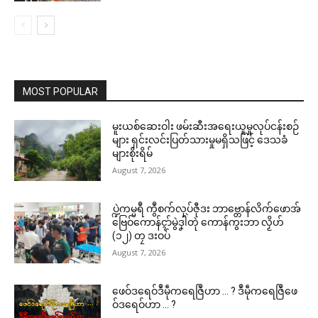
MOST POPULAR
မူးယစ်ဆေးဝါး ဖမ်းဆီးအရေးယူမှုလုပ်ငန်းစဉ်
များ ရှင်းလင်းပြတ်သားမှုမရှိသဖြင့် ဒေသခံ
များစိုးရိမ်
August 7, 2026
ပ္ဍဲကမ္မရဳ ကွဳစက်လုပ်ဇီုဒး ဘာဗ္တောန်လိက်ဖောအ်
ဗြေဝ်ကောန်ၚာ်မွဲဒၞါဲတုဲ ကောန်ကွးဘာ လၟိဟ်
(၁၂) တၠ ဒးဝပ်
August 7, 2026
ဖေဝ်ဒရေဝ်ဒဳမဵုကရေဇြဳဟာ … ? ဒဳမဵုကရေဇြဳဖေ
ဝ်ဒရေဝ်ဟာ … ?