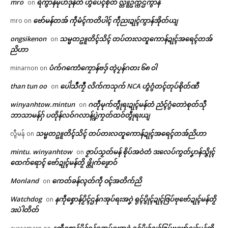
mro
ရဲကွာန်မုဟ်ဒုန်တံ ဟွံပေၚ်စိုတ် လ္တူဥက္ကဌကွာန်
on
ဗော်မန်တအ် ကဵုမံၚ်ကတိပါၚ် ကဵုညးဍုၚ်ကွာန်အိုတ်ယျ
mro
on
ongsikenon
သမ္မတဥူတိၚ်သိၚ် တပ်တးလတူကောန်ဍုၚ်အရေၚ်တအ်
on
ညိဟာ
ပံက်ဂကောံကၠောန်ဗဒှ် တ္ၚဲပၠန်ဂတး ၆၈ ဝါ
minarnon
on
than tun oo
ပေါဲသဳကၠဳ လိက်ကသုက် NCA ဟွံဂွံတၚ်တုပ်စိုတ်ဏီ
on
winyanhtow.mintun
ဂတဵုမုက်တွဵုရးဍုၚ်မန်တံ ညံၚ်ဂွံတောဲစုတ်သီု
on
ဘာသာမန်ဂှ် ပတိုန်လဝ်ဂလာန်ပ္ဍဲကၠတ်ထဝ်တွဵုရးယျ
ဌာန်ပရိုၚ်ဗၠးၜးမန်
Related
သမ္မတဥူတိၚ်သိၚ် တပ်တးလတူကောန်ဍုၚ်အရေၚ်တအ်ညိဟာ
လွီမန်
on
ရုဲစှ်
mintu. winyanhtow
ဇၟာပ်သၟတ်မန် စိုပ်အဝဲတံ ဒးလေပ်ကွတ်ပၞာန်သ္ဇိုၚ်
on
ထေက်ရောၚ် ဗော်ဍုၚ်မန်တၟိ ဖ္တိုက်ဖၟောဝ်
Monland
ကေတ်ခန်လ္ၚတ်ကဵု ၀ၚ်အတိက်ညိ
on
ပရိုၚ်လက္ကရဴအိုတ်
Watchdog
နကဵုစၞောန်ပၟိၚ်ဌန်ဂအုပ်ရးအဂၞဲ ရုၚ်ပွိုၚ်ဍုၚ်ဇြပ်ဗုဗော်ဍုၚ်မန်တၟိ
on
တိဍာ်ဍုၚ်ဂှ် ဟိုတ်နူပရေၚ်ထိၚ်ဒဝ်
ဒၟာနူရာန်ကၠေၚ်စက်ဝါတ်တုဲ တၠကၠ
🏛 လညာတ်ပါ်ပဲါ
ဒးပဲါတိတ်
ဟွံမွဲတုဲ ဍာ်ဒဴဒၟံၚ် လၟေၚ်သၞာံရောၚ်
အ်တအ် ဒှ်ခက်ခုဲကဵု ဗာ်ရာပ်ကၠအ်
ဂး
July 30, 2026