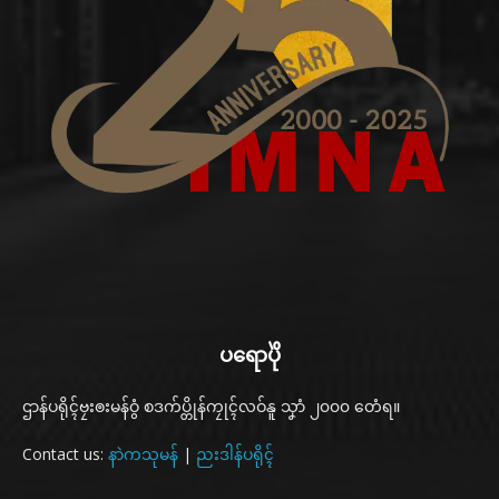
ပရောပိုဲ
ဌာန်ပရိုၚ်ဗၠးၜးမန်ဝွံ စဒက်ပ္တိုန်ကၠုၚ်လဝ်နူ သၞာံ ၂၀၀၀ တေံရ။
Contact us:
နာဲကသုမန်
|
ညးဒါန်ပရိုၚ်