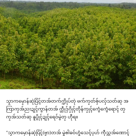
သၟာကမၠောန်ဆုဲပြံၚ်တအ်တက်က္ဍိုပ်တုဲ ဗက်ကၠတ်ၜှ်ပလှ်သတ်ဆု အ
ကြာကၠအ်ညးဍုၚ်ကွာန်တအ် က္တဵုဒှ်ဂၠိုၚ်တိုန်ကၠုၚ်ကွေံကွေံရောၚ် တၠ
ကၠအ်သတ်ဆု နူပွိုၚ်ဍုၚ်ရေဝ်မွဲတၠ ဟီုရ။
“သၟာကမၠောန်ဆုဲပြံၚ်(ဗၟာ)တအ် မွဲၜါဓဝ်ဟွံသေၚ်ပုဟ် ကဵုသ္ကအ်ဏောၚ်