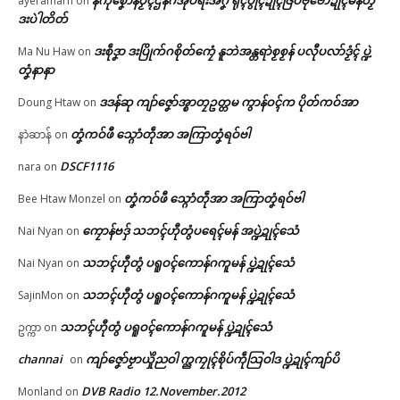
နကဵုစၞောန်ပၟိၚ်ဌန်ဂအုပ်ရးအဂၞဲ ရုၚ်ပွိုၚ်ဍုၚ်ဇြပ်ဗုဗော်ဍုၚ်မန်တၟိ
ayeramarn
on
ညးဒါန်လိက်
April 23, 2026
In "ပရိုၚ်"
ဒးပဲါတိတ်
In "ပရိုၚ်"
ဒးစဵုဒၞာ ဒးပြိုက်ဂစိုတ်ကၠေံ နူဘဲအန္တရာဲစၟစၟန် ပလီုပလာ်ဒၟံၚ် ပ္ဍဲ
ဗွဳဒဳယဵု
Ma Nu Haw
on
တၞံနာနာ
ကေတ်အဆက်
ဒဒန်ဆု ကျာ်ဇၞော်အ္စာတၠဥတ္တမ ကွာန်ဝၚ်က ပိုတ်ကဝ်အာ
Doung Htaw
on
တၞံကဝ်ဖီ သ္ဂောံတဵုအာ အကြာတၞံရဝ်ဗါ
နာဲဆာန်
on
တၚ်ကော်ဆဴတၠဝါဗ္ၚတအ် ညးလဵုမွဲ
DSCF1116
nara
on
© ဌာန်ပရိုၚ်ဗၠးၜးမန်
လေဝ် ပသောၚ်ကဵုဟွံမာန်ရဟာ …
February 9, 2026
တၞံကဝ်ဖီ သ္ဂောံတဵုအာ အကြာတၞံရဝ်ဗါ
Bee Htaw Monzel
on
In "ပရိုၚ်"
ကၠောန်ဗဒှ် သဘၚ်ဟီုတွံပရေၚ်မန် အပ္ဍဲဍုၚ်သေံ
Nai Nyan
on
သဘၚ်ဟီုတွံ ပရူဝၚ်ကောန်ဂကူမန် ပ္ဍဲဍုၚ်သေံ
Nai Nyan
on
သဘၚ်ဟီုတွံ ပရူဝၚ်ကောန်ဂကူမန် ပ္ဍဲဍုၚ်သေံ
SajinMon
on
သဘၚ်ဟီုတွံ ပရူဝၚ်ကောန်ဂကူမန် ပ္ဍဲဍုၚ်သေံ
ဥက္ကာ
on
channai
ကျာ်ဇၞော်ဗၟာယှိုဲညဝါ က္ညကၠုၚ်စိုပ်ကဵုသြဝါဒ ပ္ဍဲဍုၚ်ကျာ်ပိ
on
DVB Radio 12.November.2012
Monland
on