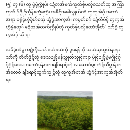
(၅) တၠ (၆) တၠ မွဲမွဲက္ဍိုပ်၊ ဍေံတအ်ဗက်ကၠတ်ၜှ်ပလှ်စသတ်ဆု အကြာ
ကၠအ် ဒှ်ဂၠိုၚ်တိုန်ကွေံကွေံ၊ အခိၚ်အခါလၟုဟ်ဏံ တၠကၠအ်ဂှ် အကာဲ
အရာ ပရိုၚ်ဟွံခိုဟ်တှ်ေ ဟွံဂွံအာကၠအ်၊ ကမၠတ်စဂှ် ဍေံတီမံၚ် တၠကၠအ်
ဟွံမွဲတှေ် ဍေံတအ်တက်က္ဍိုပ်တုဲ ကၠတ်ၜှ်ပလှ်ထောံအိုတ်” သာ်ဝွံ တၠ
ကၠအ်ဂှ် ဟီု ရ။
အခိၚ်ဏံမ္ဂး မပ္တံကဵုသတ်ၜတ်ၜတ်ကီု ဒူရေန်ကီု သတ်ဆုတၞဟ်နာနာ
သာ်ကီု တိတ်ဒၟံၚ်တုဲ ဒေသဍုၚ်မန်သ္ကုတ်သၠုၚ်ကျာ ပွိုၚ်ဍုၚ်ဗွဲမဂၠိုၚ်ဂှ်
ဒှ်ဒၟံၚ်ဒေသ ဂကောံပၠန်ဂတးချဳဒရာၚ်တုဲ လဆောဝ်မ္ဂး ကံၚ်သဳပၞာန်တ
အ်လေဝ် ချဳဒရာၚ်ထ္ပက်ကၠုၚ်တုဲ တၠကၠအ်တအ် ဟွံဂံၚ်အာကၠအ်အိုတ်
ရ။