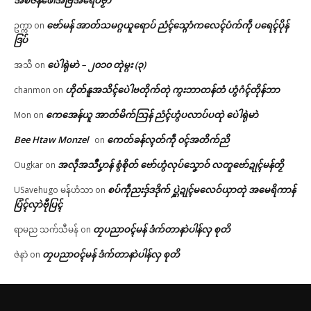
အစဳဇန်ဖေါအ်ဗြဳအရေဝ်ဗၟာ
ဗော်မန် အာတ်သမဂ္ဂယူရောပ် ညံၚ်သ္ဂောံကလေၚ်ပံက်ကဵု ပရေၚ်ပိုန်
ဥက္ကာ
on
ဒြပ်
ပေဲါရုဲမာဲ – ၂၀၁၀ တုဲမ္ဂး (၃)
အသီ
on
ဟိုတ်နူအသိၚ်ပေဲါဗတိုက်တုဲ ကွးဘာတန်တံ ဟွံဂံၚ်တိုန်ဘာ
chanmon
on
ကေအေန်ယူ အာတ်မိက်သြန် ညံၚ်ဟွံပလာပ်ပထုဲ ပေဲါရုဲမာဲ
Mon
on
Bee Htaw Monzel
ကေတ်ခန်လ္ၚတ်ကဵု ၀ၚ်အတိက်ညိ
on
အလဵုအသဳပၞာန် စွံစိုတ် ဗော်ဟွံလုပ်သၞောဝ် လတူဗော်ဍုၚ်မန်တၟိ
Ougkar
on
စပ်ကဵုညးဒှ်ဒဒိုက် ပ္ဋဲဍုၚ်မလေဝ်ယှာတုဲ အမေရိကာန်
USavehugo မန်ဟံသာ
on
ပြံၚ်လှာဲဗီုပြၚ်
တၠပညာဝၚ်မန် ဒံက်တာနာဲပါန်လှ စုတိ
ရာမည သက်သီမန်
on
တၠပညာဝၚ်မန် ဒံက်တာနာဲပါန်လှ စုတိ
ဇဲနာဲ
on