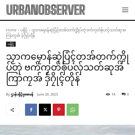
URBANOBSERVER
Home
ပရိုၚ်
သၟာကမၠောန်ဆုဲပြံၚ်တအ်တက်က္ဍိုပ်တုဲ ဗက်ကၠတ်ၜှ်ပလှ်သတ်ဆုအ
ကြာကၠအ် ဒှ်ဂၠိုၚ်တိုန်
ပရိုၚ်
သၟာကမၠောန်ဆုဲပြံၚ်တအ်တက်က္ဍို
ပ်တုဲ ဗက်ကၠတ်ၜှ်ပလှ်သတ်ဆုအ
ကြာကၠအ် ဒှ်ဂၠိုၚ်တိုန်
By
ဌာန်ပရိုၚ်ဗၠးၜးမန်
June 20, 2025
14
0