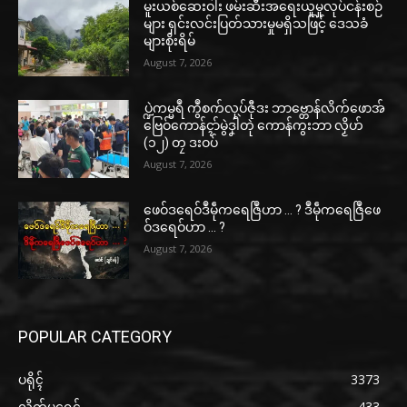
မူးယစ်ဆေးဝါး ဖမ်းဆီးအရေးယူမှုလုပ်ငန်းစဉ်
များ ရှင်းလင်းပြတ်သားမှုမရှိသဖြင့် ဒေသခံ
များစိုးရိမ်
August 7, 2026
ပ္ဍဲကမ္မရဳ ကွဳစက်လုပ်ဇီုဒး ဘာဗ္တောန်လိက်ဖောအ်
ဗြေဝ်ကောန်ၚာ်မွဲဒၞါဲတုဲ ကောန်ကွးဘာ လၟိဟ်
(၁၂) တၠ ဒးဝပ်
August 7, 2026
ဖေဝ်ဒရေဝ်ဒဳမဵုကရေဇြဳဟာ … ? ဒဳမဵုကရေဇြဳဖေ
ဝ်ဒရေဝ်ဟာ … ?
August 7, 2026
POPULAR CATEGORY
ပရိုၚ်
3373
လိက်ပရေၚ်
433