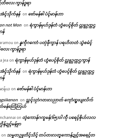
ၚ်တိဗလး ကွာန်ဒူရာ
ဲအံၚ်သိုက်နန်
ဗော်မန်ၜါ ပံၚ်မာန်ဟာ
on
on not Mon
ရဲကွာန်မုဟ်ဒုန်တံ ဟွံပေၚ်စိုတ် လ္တူဥက္ကဌ
on
ာန်
နူကဵုဂကောံ ပတုဲဖဵုကွာန် ပရဟိတတံ သွံစမံၚ်
aramou
on
ဗလး ကွာန်ဒူရာ
ရဲကွာန်မုဟ်ဒုန်တံ ဟွံပေၚ်စိုတ် လ္တူဥက္ကဌကွာန်
a Jea
on
ဲအံၚ်သိုက်နန်
ရဲကွာန်မုဟ်ဒုန်တံ ဟွံပေၚ်စိုတ် လ္တူဥက္ကဌ
on
ာန်
ဗော်မန်ၜါ ပံၚ်မာန်ဟာ
မာန်ယ
on
ngsikenon
သ္ဘၚ်သၠာဲဂတးလညာတ် ကေုာံထ္ၜးပျးလိက်
on
တ်မန်တြေံတြဟ်
တ္ၚဲကောန်ဂကူမန်(၆၅)ဝါ ကဵု ပရေၚ်ၜိုဟ်လလ
nchannai
on
ကၟိန်ဍုၚ်မန်ဗၟာ
သမ္မတဥူတိၚ်သိၚ် တပ်တးလတူကောန်ဍုၚ်အရေၚ်တ
်
on