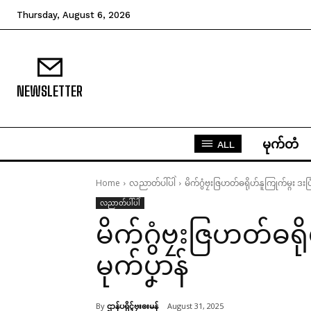
Thursday, August 6, 2026
NEWSLETTER
မုက်တံ
ALL
Home
လညာတ်ပါ်ပါဲ
မိက်ဂွံဗၠးဇြဟတ်ဓရိုဟ်နူကြုက်မ္ဂး ဒးပြံ
လညာတ်ပါ်ပါဲ
မိက်ဂွံဗၠးဇြဟတ်ဓရို
မုက်ပၞာန်
By
ဌာန်ပရိုၚ်ဗၠးၜးမန်
August 31, 2025