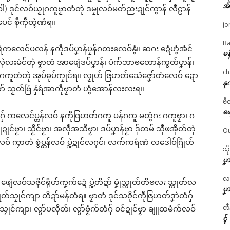
အ
ူဗၟာ (ဝါ) ဒုင်လဝ်ယၟုဂကူဗၟာတံတုဲ ဒမၠုလဝ်မတ်ညးဍုင်ကွာန် လီဠာန်
ေင် စဵုကဵုတ္ၚဲဏံရ။
jo
Ba
ရဲကလေင်ပလန် နကဵုဒပ်ပၞာန်ပၠန်ဂတးလေဝ်နွံ။ ဆဂး ဍေံဟွံအံင်
မန
ၞော်လှဲလးမံင်တုဲ ဗၟာတံ အာဖျေံဒပ်ပၞာန်၊ ပံက်ဘာဗတောန်ကွတ်ပၞာန်၊
ch
ကူတံတုဲ အုပ်ဓုပ်ကၠုင်ရ။ လၟုဟ် ဇြဟတ်သေံဇၞော်တံလေဝ် ဍော
နု
ဝုတ် သၟတ်ဗြဴ နှဴရဴအာကဵုဗၟာတံ ဟွံအောန်လးလးရ။
ဗီ
ဖျ
ဗၟာဂှ် ကလေင်ပ္တန်လဝ် နကဵုဇြဟတ်ဂကူ ပန်ဂကူ မတွံဂး ဂကူဗၟာ၊ ဂ
ဍုင်ဗၟာ၊ သၟိင်ဗၟာ၊ အလဵုအသဳဗၟာ၊ ဒပ်ပၞာန်ဗၟာ ဒှ်တမ် သီုဖအိုတ်တုဲ
Ou
ှ်လေဝ် ကၠာတဲ စွံပ္တန်လဝ် ပ္ဍဲဍုင်လဂုင်၊ လက်ကရဴဏံ လဒေါဝ်ဂြိုဟ်
သိ
ပၞာ
လဂ္
ံ ဖျေံလဝ်သဇိုင်ရိုဟ်ကၞက်ဍေံ ပ္ဍဲတိဍာ် မၞုံသ္ကုတ်တိဗလး သ္ကုတ်လ
ပၞာ
သၠုင်ကျာ တိဍာ်မန်တံရ။ ဗၟာတံ ဒုင်သဇိုင်ကဵုဇြဟတ်ဒၞာဲတံဂှ်
တီ
ုင်ကျာ၊ လ္ပာ်ပလိုတ်၊ လ္ပာ်ဗၟံက်တံဂှ် ဝင်ဍုင်ဗၟာ ချူထမံက်လဝ်
ၚ်