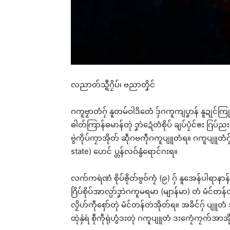
လညာတ်သ္ရဳဂၠိပ်၊ ဗညာတၞိင်
ဂကူဗၟာတံဂှ် နူတမ်ဝါဒိတေံ ဒှ်ဂကူကျပၞာန် နူဍုင်ကြုက
ဓါတ်ကြာန်ဓမာန်တုဲ ဒၞာဲဍေံတံစိုပ် ချပ်ပၠံင်ၜး ဂြပ
ဗွဲကိုပ်ကၠာအိုတ် ဆဵုဂဗကဵုဂကူပျူတံရ။ ဂကူပျူတံဂှ် ပ
state) ဟေင် ပ္တန်လဝ်နွံရောင်ဂးရ။
လက်ကရဴဏံ စိုပ်ၜိုတ်ဗွဝ်ကၠံ (၉) ဂှ် နူအေန်ပါရာနာန
ဂြိပ်စိုပ်အာလ္ပာ်ဒၞာဲဂကူမရမာ (မျာန်မာ) တံ မံင်တန်တ
လၟိဟ်ကဵုစှော်တုဲ မံင်တန်တဴအိုတ်ရ။ အခိင်ဂှ် ပျူတံ ဒ
ထုဲနှဴရဴ စဵုကဵုရုဲဟွံဒးတုဲ ဂကူပျူတံ ဒးကၠေံကၠက်အာအ
Rel