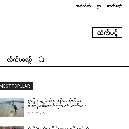
အၚ်္ဂလိက်
ဗၟာ
ဆက်စၠောံ
ထံက်ပၚ်
လိက်ပရေၚ်
MOST POPULAR
ပ္ဍဲတွဵုရးဍုင်မန် သြောံကသီုတိတ်
အောန်မာန်ရောင် သၟာဗ္ၚတံ တော်ခယျ
August 5, 2026
ပ္ဍဲသ္ၚိဒၟံင် က္ဍိုပ်သ္ကိုပ်ပျူသဝ်ထဳကအ်သံ