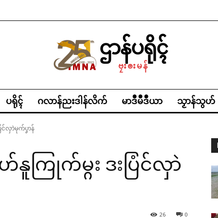
ဌာန်ပရိုၚ်
ဗၠးၜးမန်
ပရိုၚ်
ဂလာန်ညးဒါန်လိက်
မာဒဳမဳဒဳယာ
သၟာန်သွဟ်
င်လှာဲမုက်ပၞာန်
ဟ်နူကြုက်မ္ဂး ဒးပြံင်လှာဲ
26
0