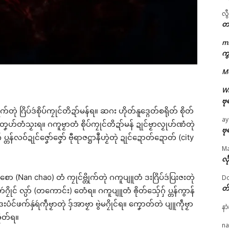
လွ
တ
m
ကွ
ဌာန်ပရိုၚ်ဗၠးၜးမန်
M
ရုဲစှ်
W
ဗု
်တုဲ ဂြိပ်ဒဴစိုပ်ကၠုင်တိဍာ်မန်ရ။ ဆဂး ဟိုတ်နူဒ္ဂေတ်စရိုတ် စိုတ်
ပရိုၚ်လက္ကရဴအိုတ်
ay
်ညးတၞဟ်တံသၟးရ။ ဂကူဗၟာတံ စိုပ်ကၠုင်တိဍာ်မန် ဍုင်ဗၟာလၟုဟ်ဏံတုဲ
ဗု
္တန်လဝ်ဍုင်ဇၞော်ဇၞော် ဗီုရာဇဋ္ဌာနဳဟၟဲတုဲ ဍုင်ဍောတ်ဍောတ် (city
🏛 လညာတ်ပါ်ပဲါ
M
လီ
ညးဒါန်လိက်
်စော (Nan chao) တံ ကၠုင်ဗ္တိုက်တုဲ ဂကူပျူတံ ဒးဂြိပ်ဒဴပြးဇးတုဲ
Do
တ
ဴဂၠိုင် လ္ပာ် (တကောင်း) တေံရ။ ဂကူပျူတံ ၜိုတ်သှ်ေဂှ် ပ္တန်ကွာန်
ဗွဳဒဳယဵု
းပံင်ဖက်နှဴရဴကဵုဗၟာတုဲ ဒှ်အာဗၟာ ဗွဲမဂၠိုင်ရ။ ကၞောတ်တဲ ပျူကဵုဗၟာ
နာ
ိုတ်ရ။
ကေတ်အဆက်
ated
na