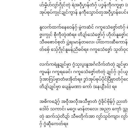
ဟ်မၞိဟ်လ္ပာ်ဂၠိုင်တုဲ ရဲအဝဵုပၞာန်တံဂှ် ပဒၞန်ကဵုဂက
အုပ်ဓုပ်ကၠုင်ဍုင်ကွာန် နကဵုသၞောဝ်တၠအဝဵုပၞာန်ပေင်ပ
နူလက်ထက်နေဝေန်ဂှ် မွဲကဆံင် ဂကူသေံဇၞော်တံဂှ် 
ဇၞးကၠုင် စဵုကဵုတ္ၚဲဏံရ။ တိဍာ်သေံဇၞော်ဂှ် ဟိုတ်နူဇ
သီဗၜောဝ်စုတ် ပ္ဍဲရးမာန်တလေ၊ ပါ်ထကးဆီကောန်ဂ
တ်စှ်ေ သှ်ေဂၠိုင်နူမန်ညိဓဝ်ရ။ ဂကူသေံဇၞော် သၟတ်
လက်ကရဴနူဍုင်ဗၟာ ဂွံသၠးပွးနူအင်္ဂလိက်တံတုဲ ဍုင်
ကူမန်၊ ဂကူရခေင်၊ ဂကူသေံဇၞော်တံတုဲ ဍုင်ဂှ် ဒုင်ယၟု
ဒှ်အာဂြပ်ဗၟာတံဖအိုတ်ရ။ ဒၞာဲအုပ်ဓုပ်ပိုင်ပြဳဗၟာတံဂ
တိဍာ်ဍုင်ဗၟာ ပျေန်မဏာ ကော် (နေပျဳဒဝ်) ရ။
အဓိကဍေံဂှ် အဝဵုအလဵုအသဳဗၟာတံ ဂွံခိုင်ဗိုန်ဂှ် ညးတ
ဒေါဝ် သကာင်၊ မဂွေ၊ မာန်တလေ၊ အညာ ကေုာံ သ္ကုတ်
တုဲ ဆက်သၠဲတိဍာ် သီဗတိုက်အာ လ္ပာ်သၟဝ်ကျာ၊ လ္ပာ်သၠ
ဂှ် ဂွံဆဵုကေတ်ရ။