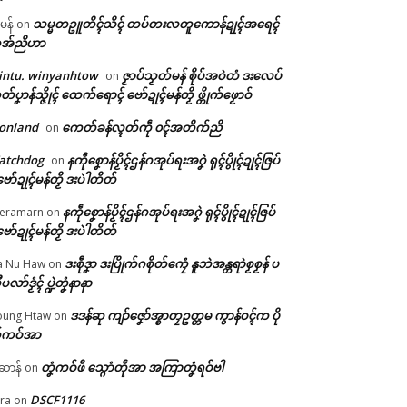
သမ္မတဥူတိၚ်သိၚ် တပ်တးလတူကောန်ဍုၚ်အရေၚ်
ီမန်
on
အ်ညိဟာ
intu. winyanhtow
ဇၟာပ်သၟတ်မန် စိုပ်အဝဲတံ ဒးလေပ်
on
တ်ပၞာန်သ္ဇိုၚ် ထေက်ရောၚ် ဗော်ဍုၚ်မန်တၟိ ဖ္တိုက်ဖၟောဝ်
onland
ကေတ်ခန်လ္ၚတ်ကဵု ၀ၚ်အတိက်ညိ
on
atchdog
နကဵုစၞောန်ပၟိၚ်ဌန်ဂအုပ်ရးအဂၞဲ ရုၚ်ပွိုၚ်ဍုၚ်ဇြပ်
on
ဗော်ဍုၚ်မန်တၟိ ဒးပဲါတိတ်
နကဵုစၞောန်ပၟိၚ်ဌန်ဂအုပ်ရးအဂၞဲ ရုၚ်ပွိုၚ်ဍုၚ်ဇြပ်
eramarn
on
ဗော်ဍုၚ်မန်တၟိ ဒးပဲါတိတ်
ဒးစဵုဒၞာ ဒးပြိုက်ဂစိုတ်ကၠေံ နူဘဲအန္တရာဲစၟစၟန် ပ
a Nu Haw
on
ုပလာ်ဒၟံၚ် ပ္ဍဲတၞံနာနာ
ဒဒန်ဆု ကျာ်ဇၞော်အ္စာတၠဥတ္တမ ကွာန်ဝၚ်က ပို
ung Htaw
on
်ကဝ်အာ
တၞံကဝ်ဖီ သ္ဂောံတဵုအာ အကြာတၞံရဝ်ဗါ
ဲဆာန်
on
DSCF1116
ra
on