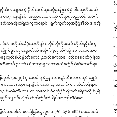
ဒိ
်ဂွံပိုက်ကယျာကၠေံ ရိုဟ်ကၞက်တၠအဝဵုပၞာန်ဗၟာ ရဲမၞုံဝါဒသၠတိခေတ်
ch
ကာင်၊ မဂွေ၊ နေပျဳဒဝ်၊ အညာဒေသ ကေုာံ တိဍာ်ရာမညတံဂှ် ဒးပံက်
ch
 ဒးပိုက်ဖအိုတ်ရိုဟ်ကၞက်ရောင်။ ရိုက်ကၞက်တၠအဝဵုဂွံအိုတ် ဒးဖအို
ကၟ
ရာ
င်တံ ဗတိုက်သီဂွံအာတိဍာ် ဂလိုင်လဵုကီုလေဝ် ဟိုတ်နူရိုက်ကၞ
ဗည
င်ကၠိုက်ဒၟံင်တုဲ ကၞောတ်တဲ ဗတိုက်ဂွံတုဲ သီဂွံတုဲ ဒးကလေင်အပ်
ကန
န်လ္ၚတ်ခိုဟ်မွဲသာ်ရောင် ညာတ်ကေတ်ရ။ လ္ပာ်ရခေင်တံဂှ် ၜိုတ်
ကီုလေဝ် ညးတံ ဟွံဒးသ္ပဂရု သ္ပကာကွေံကွေံဂှ် ဂွံဆဵုကေတ်ရ။
တီ
ရေ
င်ပၞာန် (၁၀၂၇) ဂှ် ယဝ်ခါရ ရဲပၠန်ဂတးလ္ပာ်တိဗလး ကေုာံ သၠုင်
ta
ေ၊ ဒေသအညာ၊ နေပျဳဒဝ် ကေုာံ သ္ကုတ်သၠုင်ကျာ တိဍာ်မန်ရာမ
ထံ
ပ်မာန်ဏီဟာ။ ကြုက်လေဝ် ဂံင်ကဵုဒၟံင်ဇြဟတ်ဓရိုဟ်ကဵု ရဲပၠန်
ch
င်ကျ ဒုင်ယျံက် ထံက်က္ၜံင်တုဲ ဂြိပ်အာလ္ပာ်လဵုဂွံရော။
ကန
သၞ
ွိတ်သပေါတ် စပ်ကဵုပြံင်လှာဲမူဝါဒ (Policy Shifts) မဆေင်စပ်