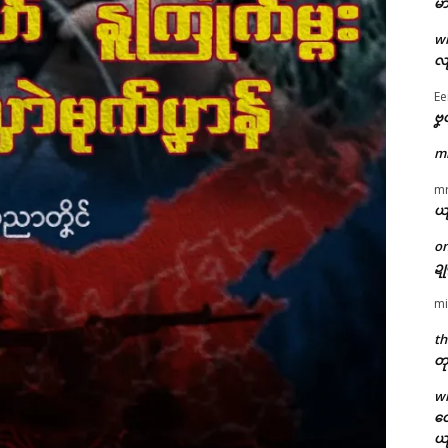
မာ
w
လျ
Ee
ဗၞ
m
m
ယ
o
ဍ
mi
th
တု
w
တေ
ယ