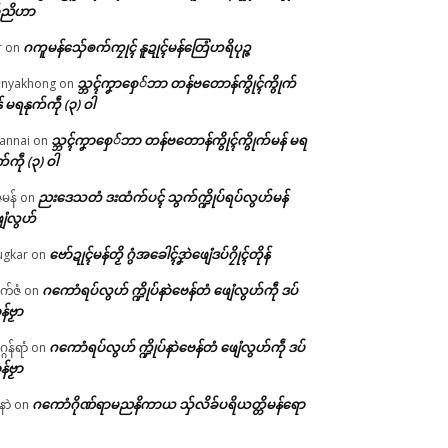
်ညိဟာ
ဂကူမန်​သှ်ေၜက်ကၠုၚ် နူဍုၚ်မန်တြေံဟရိပုဉ္ဇ
r
on
သ္ဘၚ်ကၞာစှေ်ဘာ တန်ဗတောန်ကွိုၚ်ကွိုက်
nyakhong
on
် မရနုက်ကဵု (၃) ဝါ
သ္ဘၚ်ကၞာစှေ်ဘာ တန်ဗတောန်ကွိုၚ်ကွိုက်မန် မရ
annai
on
က်ကဵု (၃) ဝါ
ညးဒေသတံ ဒးထံက်ပၚ် သွက်က္ဍိုပ်ရပ်လွဟ်မန်
ဇမန်
on
ေံလွဟ်
ဗော်ဍုၚ်မန်တၟိ ဂွံအခေါၚ်ဒၞာဲဖျေံဒပ်ဂၠိုၚ်တိုန်
gkar
on
ဂကောံရပ်လွဟ် က္ဍိုပ်နာဲဗေန်တံ ဖျေံလွဟ်ကဵု ဒပ်
ုက်ဇံ
on
န်ဗၟာ
ဂကောံရပ်လွဟ် က္ဍိုပ်နာဲဗေန်တံ ဖျေံလွဟ်ကဵု ဒပ်
ဂန်ရာံ
on
န်ဗၟာ
ဂကောံဂိုဏ်ရာမညနိကာယ သှ်လိခ်ပရိယတ္တိမန်ရော
နာဲ
on