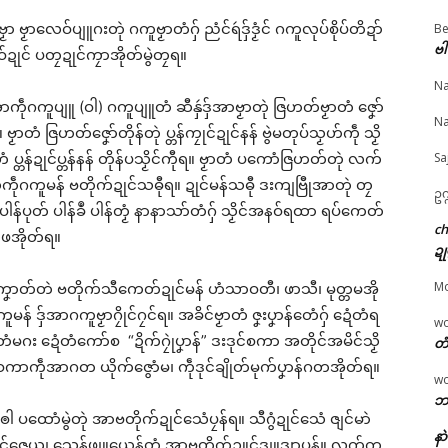
 ဗၟာလေဝ်ပျူဂးတုဲ ဂကူဗၟာတံဂှ် ညံင်ရဴဒှ်ဒၟံင် ဂကူလုပ်စိုပ်တိဍာ်
Be
ဗါ
ဝ်ဍုင် ပတၠဍုင်ကၠာအိုတ်မွဲတၠရ။
© ဌာန်ပရိုၚ်ဗၠးၜးမန်
Na
ဴအာကဵုဂကူပျူ (ဝါ) ဂကူပျူတံ ဆီနှဴဒှ်အာဗၟာတုဲ ဇြဟတ်ဗၟာတံ ဇၞော်
ာံမန်-ခမာ “ဝ”၊ မန်၊
ပ္ဍဲတွဵုရးဍုင်မန် အပ္ဍဲ
လိက်တွံအတးသင်ကြႅာ
Na
ာန်တံ တန်တဴအာ နဒ
ကာလသီအဝဵု ပွိုင် (၅)
ပ္ဍဲသၞာံ (၁၃၈၈) သွက်ညး
 ဗၟာတံ ဇြဟတ်ဇၞော်တိုန်တုဲ ပ္တန်ကၠုင်ဍုင်နန် ဗွဲမတုပ်သၟဟ်ကဵု သၟိ
ဂကောံဇြဟတ်ခိုဟ်မွဲ
သၞာံ ကောန်ညးဍုင်ကွာန်
မၞိဟ်တ္ၚဲထပှ်ဂမၠိုင်
ပ္တန်ဍုင်ပ္တန်နန် တိုန်ပသၟိင်ကီုရ။ ဗၟာတံ ပကောံဇြဟတ်တုဲ လက်
Sa
င်
ချိုတ် (၆၀၀) တၠပြင်
April 17, 2026
ၞကဵုဂကူမန် ဗတိုက်ဍုင်သဓီုရ။ ဍုင်မန်သဓီု ဒးကျဗြီုအာတုဲ တၠ
il 3, 2026
March 19, 2026
In "ပရိုၚ်"
ဥက
န်ပုတ် ပါန်ခဳ ပါန်တၟံ နာနာသာ်တံဂှ် သၟိင်အနဝ်ရထာ ရပ်ကေတ်
"လိက်ပရေၚ်"
In "ပရိုၚ်"
c
ံဖအိုတ်ရ။
ဍု
M
ကၞောတ်တဲ ဗတိုက်သီကေတ်ဍုင်မန် ဟံသာဝတီ၊ ဖာသီ၊ မုတ္တမအို
ူမန် ဒှ်အာဂကူဗၟာဂၠိုင်ဂၠင်ရ။ အခိင်ဗၟာတံ ဇၞးပၞာန်တေံဂှ် ဍေံတံရ
w
်တံမဂး ဍေံတံကော်စ “ဍိက်ဂၠုဲပၞာန်” ဒးဒုင်စကာ အတိုင်အမိင်သၟိ
တံ
စကာကဵုအာဂတ ယိုက်ဇွောံမ၊ ကဵုဒုင်ချိုတ်မုက်ပၞာန်ဂတအိုတ်ရ။
w
ဘာ
ါ ပထောံမွဲတုဲ အာဗတိုက်ဍုင်သေံပၠန်ရ။ သီဂွံဍုင်သေံ ဇျင်မာဲ
နာ
်ဇေယျ သေန်ဖျူယှေန်တံ အာဗတိုက်ဍူင်ဒျူဒျာပၠန်။ လက်က