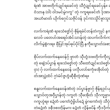
ရဴဏံ အာဗတိုက်ဍုင်ရခေင်တုဲ သီဂွံဍုင်ရခေင်ပၠန်
ဝံသာနု (ဝါ) ဝါဒမင်မွဲဂကူ” တုဲ ဂကူရခေင်တံ ဒှ်
အယာံမာတ် ယိုက်ဂၠေင်သဇိုင်ဝန် ဒုင်ကာသၟိင်ဗၟာသၟးရ
လက်ကရဴဏံ ရးသေံဇၞော်ဂှ် ၜိုန်ရမံင်တန်တဴကၠုင်
လေဝ် ပတေဟ်အရေဝ်အံင်သာန်တုဲ ထပက်လိက်ကသုက်ပေန
လိက်မွဲစွံဂးရ။ ဗီုပြင်အုပ်ဓုပ်ပိုင်ပြဳ နကဵုသၞောတ်
စိုပ်လက်ထက်နေဝေန်ဂှ် ဗၟာတံ သီုဟွံဒးဗတိုက်ကဵု
တုဲ ဖျေံဒပ်ပၞာန် ရးသေံဇၞော်တုဲ သီထောံဍုင်သေံဇၞေ
ဝှာ) ဂှ် လက်ထက်နေဝေန် ပလီုပလာ်ကၠေံဖအိုတ်တုဲ သၟိ
တ်အာပ္ဍဲထံင် ဂၠာဲမံင်ဇွဟွံဆဵုစဵုတ္ၚဲဏံရ။
စနူလက်ထက်နေဝေန်ဏံတုဲ ဒပ်ပၞာန်ဗၟာဂှ် ၜိုန်ရဒုင်ယ
သၞောဝ်တၠအဝဵုပၞာန်တုဲ ဂကူတံ သီုဖအိုတ် သီုဂကူဗၟာတံ ဒ
ဂကူဟၟဲရ။ ဍေံတံ ပကောံဂွံမၞိဟ်ဍေံ မွဲဂကောံတုဲ သီပၠံင
တဲဍေံတံ ဒစဵုဒစးတိုန်မဂး ဍေံတံ လၞိန်ဗပိန် ကဵုဒဒို