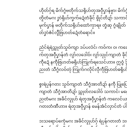
ဟိုတ်ဂှ်ရ မိက်ဂွံဗတိုက်သရိုဟ်တၠအဝဵုပၞာန်ဗၟာ၊ မိက
တၟိတံမဂး ဒၞာဲရိုဟ်ကၞက်ဍေံတံခိုင် ဗွိုင်တိဍာ် သ
မုက်ပၞာန် ဗတိုက်သရိုဟ်ထောံကၠာရ။ တၞံဆု ဂွံချိုတ်
တ်ဒၞာဲၜံင်လွဳဇြဟတ်ဍေံတံရောင်။
ညံင်ရဴရဲသ္ကုတ်သၟဝ်ကျာ ဒပ်ပလံင်၊ ကဝ်က၊ ဝ၊ ကချေ
က်တၠအဝဵုပၞာန်တံ လ္ပာ်လဒေါဝ်၊ လ္ပာ်သၠုင်ကျာတံ ခို
ကဵုဍေံ နကဵုဇြဟတ်ဓရိုဟ်ကြုက်ရသေင်ဟာ။ ဣဝွံ ဒှ်ခ
ညးတံ သီဂွံလဝ်တုဲ ကြုက်ဂလိုင်လဵုကဵုဇြဟတ်ဓရိုဟ်
စၞးရဲပၠန်ဂတး သၟဝ်ကျာတံ သီဂွံအာတိဍာ် နကဵု ပြုပြေ
ကျာတံ သီဂွံအာတိဍာ် သ္ကုတ်လဒေါဝ် သကာင်၊ မဂွ
ညတံမဂး အခိင်လၟုဟ် ရဲတၠအဝဵုပၞာန်တံ ကလေင်ယာဍို
ဂတးတံဏီဟာ။ ရဲတၠအဝဵုပၞာန် မေန်အံင်လှာင်တံ ပါဲနူဒု
ဒးသရောပ်ကၠေံမဂး အခိင်လၟုဟ်ဂှ် ရဲပၠန်ဂတးတံ ဒးဇ