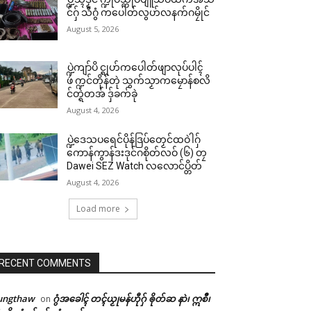
င်ဂှ် သီဂွံ ကပေါတ်လွဟ်လနက်ဂမၠိုင်
August 5, 2026
ပ္ဍဲကျာ်ပိ င္ရုဟ်ကပေါတ်ဖျာလုပ်ပါၚ်
ဖဴ က္ဍင်တိုန်တုဲ သွက်သၟာကမၠောန်စလိ
င်တ္ရဲတအ် ဒှ်ခက်ခုဲ
August 4, 2026
ပ္ဍဲဒေသပရေင်ပိုန်ဒြပ်တၟေင်ထဝဲါဂှ်
ကောန်ကွာန်ဒးဒုင်ဂစိုတ်လဝ် (၆) တၠ
Dawei SEZ Watch လလောင်ပ္တိတ်
August 4, 2026
Load more
RECENT COMMENTS
ungthaw
ဂွံအခေါၚ် တၚ်ယၟုမန်ဟီုဂှ် ၜိုတ်ဆ နာဲ၊ ဣစဳ၊
on