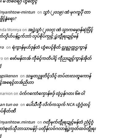
ံ၊ မိ တံဓဝ်ရဂှ် ဟွံတၟေၚ်
inyanhtow-mintun
သၞာံ (၂၀၁၉) ဏံ မုဂကူပိုဲ တာ
on
ိုၚ်နွံရော?
အပ္ဍဲသၞာံ (၂၀၁၇) ဏံ သၟာကမၠောန်ဆုဲပြံၚ်
nda Monnya
on
တ်လၟိဟ်ပန်ဠက်ဘာ် လုပ်စိုပ်ကၠုၚ် ပ္ဍဲတွဵုရးဍုၚ်မန်
ro
ရဲကွာန်မုဟ်ဒုန်တံ ဟွံပေၚ်စိုတ် လ္တူဥက္ကဌကွာန်
on
ဗော်မန်တအ် ကဵုမံၚ်ကတိပါၚ် ကဵုညးဍုၚ်ကွာန်အိုတ်
ro
on
ျ
ngsikenon
သမ္မတဥူတိၚ်သိၚ် တပ်တးလတူကောန်
on
ုၚ်အရေၚ်တအ်ညိဟာ
ပံက်ဂကောံကၠောန်ဗဒှ် တ္ၚဲပၠန်ဂတး ၆၈ ဝါ
narnon
on
an tun oo
ပေါဲသဳကၠဳ လိက်ကသုက် NCA ဟွံဂွံတၚ်
on
ပ်စိုတ်ဏီ
inyanhtow.mintun
ဂတဵုမုက်တွဵုရးဍုၚ်မန်တံ ညံၚ်ဂွံ
on
ာဲစုတ်သီုဘာသာမန်ဂှ် ပတိုန်လဝ်ဂလာန်ပ္ဍဲကၠတ်ထဝ်တွဵုရး
ျ