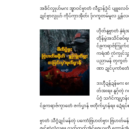
အခိင်လၟုဟ်မဂး အ္စာဝင်ဗၟာတံ လီဠာန်ဒၟံင် ပျူလေဝ်ဗၟာ
ဍုင်ဗၟာလၟုဟ် ကိုပ်ကၠာအိုတ်၊ ဒှ်ဂကူတမ်မူလ ပ္တန်လ
ဟိုတ်နူဗၟာတံ နှဴရ
ဂကေ
တအ
တိုန်မွဲအသိင်ဓဝ်ရ။
ဒှ်
င်ဨကရာဇ်ကြုက်တံ 
ရော
ကရဴဏံ ဂၠာဲကၠုင်သ
Apr
ပညာမန် တၠကွတ် ပါ
In 
ဏာ ဍုင်ပုကာံတေ
ဒးဟီုဍန်ဍန်မဂး 
တ်အးရ။ နူဂှ်တုဲ ဂက
ပ်ဂွံ သဂံင်ကျပၞာန
င်ဨကရာဇ်ကၠာတေံ ဇက်ပၞာန် ဗတိုက်ပၞာန်ရ။ ဍေံရပ်
ဗၟာတံ သီဂွံဍုင်မန်တုဲ ပကောံဇြဟတ်ဗၟာ၊ ဇြဟတ်မန်ၜ
ဇျင်ရာဲလံလရ။ လက်ထက်အံင်ဇေယျကဵု ကောန်အံင