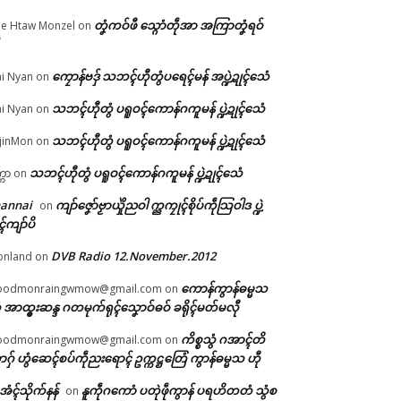
တၞံကဝ်ဖီ သ္ဂောံတဵုအာ အကြာတၞံရဝ်
e Htaw Monzel
on
ကၠောန်ဗဒှ် သဘၚ်ဟီုတွံပရေၚ်မန် အပ္ဍဲဍုၚ်သေံ
i Nyan
on
န်
သဘၚ်ဟီုတွံ ပရူဝၚ်ကောန်ဂကူမန် ပ္ဍဲဍုၚ်သေံ
i Nyan
on
ဒှ်
သဘၚ်ဟီုတွံ ပရူဝၚ်ကောန်ဂကူမန် ပ္ဍဲဍုၚ်သေံ
jinMon
on
သဘၚ်ဟီုတွံ ပရူဝၚ်ကောန်ဂကူမန် ပ္ဍဲဍုၚ်သေံ
္ကာ
on
hannai
ကျာ်ဇၞော်ဗၟာယှိုဲညဝါ က္ညကၠုၚ်စိုပ်ကဵုသြဝါဒ ပ္ဍဲ
on
ၚ်ကျာ်ပိ
DVB Radio 12.November.2012
onland
on
ကောန်ကွာန်ဓမ္မသ
oodmonraingwmow@gmail.com
on
 အာထ္ၜးဆန္ဒ ဂတမုက်ရုၚ်သၞောဝ်ဓဝ် ခရိုၚ်မတ်မလီု
ကိစ္စသွံ ဂအာၚ်တိ
oodmonraingwmow@gmail.com
on
ဂှ် ဟွံဆေၚ်စပ်ကဵုညးရောၚ် ဥက္ကဋ္ဌတြေံ ကွာန်ဓမ္မသ ဟီု
ဲအံၚ်သိုက်နန်
နူကဵုဂကောံ ပတုဲဖဵုကွာန် ပရဟိတတံ သွံစ
on