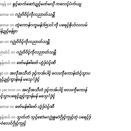
ရုၚ်ဆက်ဆောံဍုၚ်မတ်မလီု ကလေၚ်ပံက်ယျ
ဟနန်
on
ဂဥုဲဝိဝိၚ်ကဵုလညာတ်သမ္တီ
annai
on
တ္ၚဲကောန်ဂကူမန်(၆၅)ဝါ ကဵု ပရေၚ်ၜိုဟ်လလမ်
annai
on
ိန်ဍုၚ်မန်ဗၟာ
ဂဥုဲဝိဝိၚ်ကဵုလညာတ်သမ္တီ
မာ
on
ဂဥုဲဝိဝိၚ်ကဵုလညာတ်သမ္တီ
ာဃံင်
on
ဗော်မန်ၜါဗော် ဟွံဒှ်ပံၚ်ဏီ
န်ထဝ်
on
အလဵုအသဳတံ ဒုၚ်ကအ်ပါၚ် ဗလးကဵုကောန်ထံၚ်သၟာပ
နာဲ
on
ၚ်ဍုၚ်ကွာန်မန် မသှေ်ဒၟံၚ်
အလဵုအသဳတံ ဒုၚ်ကအ်ပါၚ် ဗလးကဵုကောန်
e jae mon
on
ၚ်သၟာပရေၚ်ဍုၚ်ကွာန်မန် မသှေ်ဒၟံၚ်
ဗော်မန်ၜါဗော် ဟွံဒှ်ပံၚ်ဏီ
annai
on
သၟတ်တံ သုၚ်စောဲမဂဥုဲၜူမာဲဂၠိုၚ်ကၠုၚ်တုဲ ပရေၚ်ဒှ်
န်ထဝ်
on
ဝဲလေဝ်ဂၠိုၚ်ကၠုၚ်