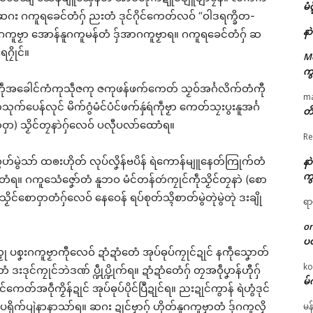
မံ
။ ဆဂး ဂကူရခေင်တံဂှ် ညးတံ ဒုင်ဂိုင်ကေတ်လဝ် “ဝါဒရက္ခိတ-
နာ
အာဂကူဗၟာ အောန်နူဂကူမန်တံ ဒှ်အာဂကူဗၟာရ။ ဂကူရခေင်တံဂှ် ဆ
ဂၠိုင်။
M
ကွ
 နကဵုအခေါင်ကံကုသဵုဇကု ဇကုဖန်ဖက်ကေတ် သၟဝ်အင်္ဂလိက်တံကီု
m
်လုင် မိက်ဂွံမံင်ပံင်ဖက်နှဴရဴကဵုဗၟာ ကေတ်သၠးပွးနူအင်္ဂ
တိ
(စောဝှာ) သၟိင်တၠနာဲဂှ်လေဝ် ပလီုပလာ်ထောံရ။
Re
လွဟ်မွဲသာ် ထၜးဟိုတ် လုပ်လၞိန်ဗပိန် ရဲကောန်မျူနေတ်ကြုက်တံ
နာ
ကွ
ာ်တံရ။ ဂကူသေံဇၞော်တံ နူဘဝ မံင်တန်တဴကၠုင်ကဵုသၟိင်တၠနာဲ (စော
င်စောဝှာတံဂှ်လေဝ် နေဝေန် ရပ်စုတ်သ္ၚိစာတ်မွဲတုဲမွဲတုဲ ဒးချို
ရာ
o
ပ
ၟု ပစၞးဂကူဗၟာကီုလေဝ် ဍာံဍာံတေံ အုပ်ဓုပ်ကၠုင်ဍုင် နကဵုသၞောတ်
ko
းဒုင်ကၠုင်ဘဲဒဏ် ပ္ဍဵုပ္ဍိုက်ရ။ ဍာံဍာံတေံဂှ် တၠအဝဵုပၞာန်ဟီုဂှ်
မ်
်ကေတ်အဝဵုကၟိန်ဍုင် အုပ်ဓုပ်ပိုင်ပြဳဍုင်ရ။ ညးဍုင်ကွာန် ရဲဟွံဒုင်
က်ပရိုက်ပျဲနာနာသာ်ရ။ ဆဂး ဍုင်ဗၟာဂှ် ဟိုတ်နူဂကူဗၟာတံ ဒှ်ဂကူလၟိ
မန