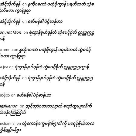
ဲအံၚ်သိုက်နန်
နူကဵုဂကောံ ပတုဲဖဵုကွာန် ပရဟိတတံ သွံစ
on
ၚ်တိဗလး ကွာန်ဒူရာ
ဲအံၚ်သိုက်နန်
ဗော်မန်ၜါ ပံၚ်မာန်ဟာ
on
on not Mon
ရဲကွာန်မုဟ်ဒုန်တံ ဟွံပေၚ်စိုတ် လ္တူဥက္ကဌ
on
ာန်
နူကဵုဂကောံ ပတုဲဖဵုကွာန် ပရဟိတတံ သွံစမံၚ်
aramou
on
ဗလး ကွာန်ဒူရာ
ရဲကွာန်မုဟ်ဒုန်တံ ဟွံပေၚ်စိုတ် လ္တူဥက္ကဌကွာန်
a Jea
on
ဲအံၚ်သိုက်နန်
ရဲကွာန်မုဟ်ဒုန်တံ ဟွံပေၚ်စိုတ် လ္တူဥက္ကဌ
on
ာန်
ဗော်မန်ၜါ ပံၚ်မာန်ဟာ
မာန်ယ
on
ngsikenon
သ္ဘၚ်သၠာဲဂတးလညာတ် ကေုာံထ္ၜးပျးလိက်
on
တ်မန်တြေံတြဟ်
တ္ၚဲကောန်ဂကူမန်(၆၅)ဝါ ကဵု ပရေၚ်ၜိုဟ်လလ
nchannai
on
ကၟိန်ဍုၚ်မန်ဗၟာ