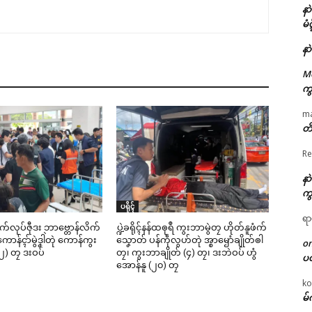
နာ
မံ
နာ
M
ကွ
m
တိ
Re
နာ
ကွ
ပရိုၚ်
ရာ
ဳစက်လုပ်ဇီုဒး ဘာဗ္တောန်လိက်
ပ္ဍဲခရိုၚ်နန်ထၜုရဳ ကွးဘာမွဲတၠ ဟိုတ်နူဖံက်
ာန်ၚာ်မွဲဒၞါဲတုဲ ကောန်ကွး
သၞောတ် ပန်ကဵုလွဟ်တုဲ အ္စာၝောံချိုတ်ၜါ
o
၂) တၠ ဒးဝပ်
တၠ၊ ကွးဘာချိုတ် (၄) တၠ၊ ဒးဘဲဝပ် ဟွံ
ပ
အောန်နူ (၂၀) တၠ
ko
မ်