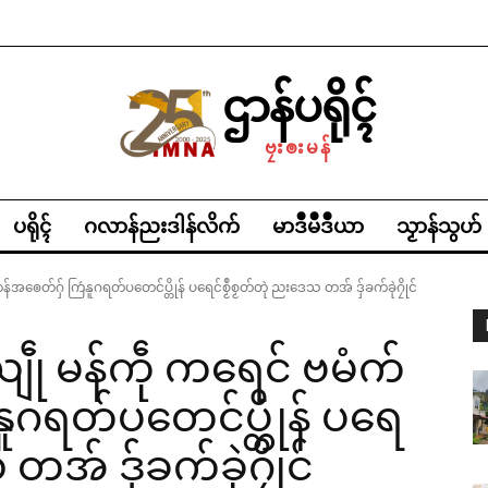
ဌာန်ပရိုၚ်
ဗၠးၜးမန်
ပရိုၚ်
ဂလာန်ညးဒါန်လိက်
မာဒဳမဳဒဳယာ
သၟာန်သွဟ်
ၜေတ်ဂှ် ကြဴနူဂရတ်ပတေင်ပ္တိုန် ပရေင်စၟဳစၟတ်တုဲ ညးဒေသ တအ် ဒှ်ခက်ခုဲဂၠိုင်
ု မန်ကဵု ကရေင် ဗမံက်
နူဂရတ်ပတေင်ပ္တိုန် ပရေ
တအ် ဒှ်ခက်ခုဲဂၠိုင်