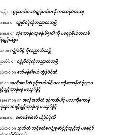
ရုၚ်ဆက်ဆောံဍုၚ်မတ်မလီု ကလေၚ်ပံက်ယျ
ဟနန်
on
ဂဥုဲဝိဝိၚ်ကဵုလညာတ်သမ္တီ
annai
on
တ္ၚဲကောန်ဂကူမန်(၆၅)ဝါ ကဵု ပရေၚ်ၜိုဟ်လလမ်
annai
on
ိန်ဍုၚ်မန်ဗၟာ
ဂဥုဲဝိဝိၚ်ကဵုလညာတ်သမ္တီ
မာ
on
ဂဥုဲဝိဝိၚ်ကဵုလညာတ်သမ္တီ
ာဃံင်
on
ဗော်မန်ၜါဗော် ဟွံဒှ်ပံၚ်ဏီ
န်ထဝ်
on
အလဵုအသဳတံ ဒုၚ်ကအ်ပါၚ် ဗလးကဵုကောန်ထံၚ်သၟာပ
နာဲ
on
ၚ်ဍုၚ်ကွာန်မန် မသှေ်ဒၟံၚ်
အလဵုအသဳတံ ဒုၚ်ကအ်ပါၚ် ဗလးကဵုကောန်
e jae mon
on
ၚ်သၟာပရေၚ်ဍုၚ်ကွာန်မန် မသှေ်ဒၟံၚ်
ဗော်မန်ၜါဗော် ဟွံဒှ်ပံၚ်ဏီ
annai
on
သၟတ်တံ သုၚ်စောဲမဂဥုဲၜူမာဲဂၠိုၚ်ကၠုၚ်တုဲ ပရေၚ်ဒှ်
န်ထဝ်
on
ဝဲလေဝ်ဂၠိုၚ်ကၠုၚ်