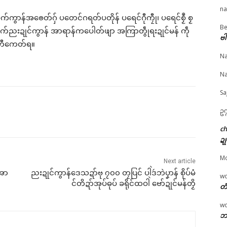
na
မံက်ကွာန်အၜေတ်ဂှ် ပတေင်ဂရတ်ပတိုန် ပရေင်ဂီုကၠီု၊ ပရေင်စၟဳ စၟ
Be
© ဌာန်ပရိုၚ်ဗၠးၜးမန်
ကွဳစက်ညးဍုင်ကွာန် အာရာန်ကပေါတ်ဖျာ အကြာတွဵုရးဍုင်မန် ကဵု
ဗါ
ွံတီကေတ်ရ။
Na
ကွာန်ဇိုင်ၜဳဂြာင်လ္ၚဵု ပရေ
သၞေဟ်ကင်ကျာ်ပိ (သၞေ
ဒပ်ဆီမန် (Mon Blood
ၟဳစၟတ်တေင်ဂြတ်ဂှ်ရ ညး
ဟ်ကင်ဘာ) ဂှ် လ္ပာ်သေံ
Army) ဝွံ ကဵုအာဖျုန်က
Na
ၠုင်အောန်
တၟာတ်ထောံလဝ် ဗွဲမွဲချိုန်
ရေင်ပၞာန်ရောင်ဂး
y 22, 2026
ခဏ
April 10, 2026
Sa
ပရိုၚ်"
March 30, 2026
In "ပရိုၚ်"
In "ပရိုၚ်"
ဥက
c
ဍု
M
Next article
အော
ညးဍုင်ကွာန်ဒေသဍာ်ဗု ၇၀၀ တၠပြင် ပါဲဒဴဘဲပၞာန် စိုပ်မံ
w
င်တိဍာ်အုပ်ဓုပ် ခရိုင်ထဝါဲ ဗော်ဍုင်မန်တၟိ
တံ
w
ဘာ