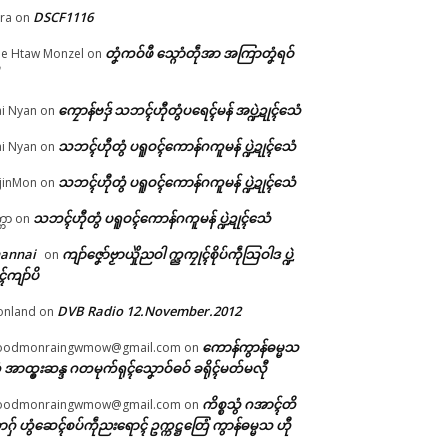
DSCF1116
ra
on
တၞံကဝ်ဖီ သ္ဂောံတဵုအာ အကြာတၞံရဝ်
e Htaw Monzel
on
ကၠောန်ဗဒှ် သဘၚ်ဟီုတွံပရေၚ်မန် အပ္ဍဲဍုၚ်သေံ
i Nyan
on
ုပ
သဘၚ်ဟီုတွံ ပရူဝၚ်ကောန်ဂကူမန် ပ္ဍဲဍုၚ်သေံ
i Nyan
on
သဘၚ်ဟီုတွံ ပရူဝၚ်ကောန်ဂကူမန် ပ္ဍဲဍုၚ်သေံ
jinMon
on
သဘၚ်ဟီုတွံ ပရူဝၚ်ကောန်ဂကူမန် ပ္ဍဲဍုၚ်သေံ
္ကာ
on
hannai
ကျာ်ဇၞော်ဗၟာယှိုဲညဝါ က္ညကၠုၚ်စိုပ်ကဵုသြဝါဒ ပ္ဍဲ
on
ၚ်ကျာ်ပိ
DVB Radio 12.November.2012
onland
on
ကောန်ကွာန်ဓမ္မသ
oodmonraingwmow@gmail.com
on
 အာထ္ၜးဆန္ဒ ဂတမုက်ရုၚ်သၞောဝ်ဓဝ် ခရိုၚ်မတ်မလီု
ကိစ္စသွံ ဂအာၚ်တိ
oodmonraingwmow@gmail.com
on
ဂှ် ဟွံဆေၚ်စပ်ကဵုညးရောၚ် ဥက္ကဋ္ဌတြေံ ကွာန်ဓမ္မသ ဟီု