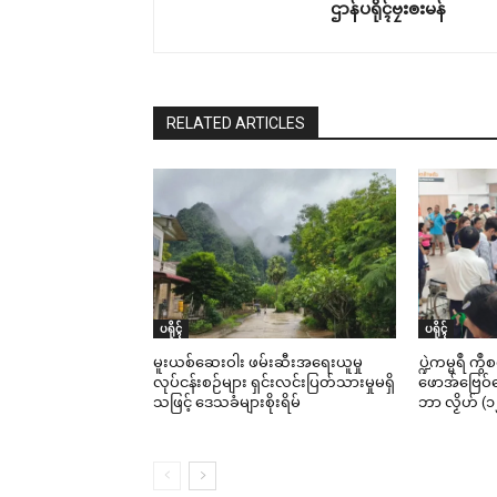
ဌာန်ပရိုၚ်ဗၠးၜးမန်
RELATED ARTICLES
ပရိုၚ်
ပရိုၚ်
မူးယစ်ဆေးဝါး ဖမ်းဆီးအရေးယူမှု
ပ္ဍဲကမ္မရဳ ကွ
လုပ်ငန်းစဉ်များ ရှင်းလင်းပြတ်သားမှုမရှိ
ဖောအ်ဗြေဝ်ကေ
သဖြင့် ဒေသခံများစိုးရိမ်
ဘာ လၟိဟ် (၁