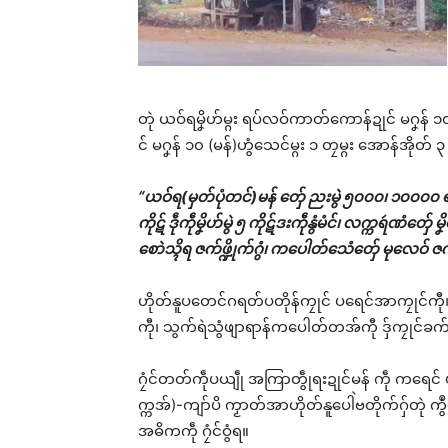
တုဲ ယဝ်ရမၞိဟ်မ္ဂး ရပ်လဝ်ကာတ်ကောန်ဍုင် မဂၞန
င် မဂၞန် ၁၀ (မန်)ဟွံသေင်မ္ဂး ၁ တၠမ္ဂး အောန်အိုတ် ၃ က
“ယဝ်ရ(မှတ်ပုံတင်)မန် တှ်ေ ညးမွဲ ၅၀၀၀၊ ၁၀၀၀၀ ရ၊ မၞ
ကိုဋ် ဒဵုကဵုမၞိဟ်မွဲ ၅ ကိုဋ်ဒးကဵုနွံမံင်၊ လက္ကရဴဏံတ
စောဲသ္ၚိရ ဇက်ဖ္ဍိုက်ဂွံ၊ ကပေါတ်သေံတှ်ေ မုလေဝ် ဇက်
ဟိုတ်နူပတေင်ဂရတ်ပတိုန်ကၠုင် ပရေင်အာကၠုင်ကီ
ကီု၊ သွက်ရဲသွံဖျာရာန်ကပေါတ်တအ်ကီု ဒှ်ကၠုင်ခက်
ဂၠံင်တတ်ကဵုပယျဵု အကြာတွဵုရးဍုင်မန် ကဵု ကရေင် ပါင်ဂ
က္ကအ်)-ကျာ်ပိ ကၟာတ်အာဟိုတ်နူပေါဲဗတိုက်ဂှ်တုဲ ကွ
အဓိကကဵု ဂၠံင်ဝွံရ။
Rel