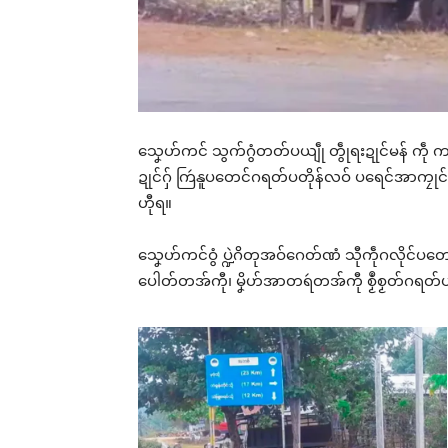
သၞေဟ်ကင် သွက်ဂွံတတ်ပယျဵု တွဵုရးဍုင်မန် ကဵု ကရ
ဍုင်ဂှ် ကြဴနူပတေင်ဂရတ်ပတိုန်လဝ် ပရေင်အာကၠ
ဟီုရ။
သၞေဟ်ကင်ဝွံ ပ္ဍဲဂိတုအဝ်ဂေတ်ဏံ သီုကဵုဂလိုင်ပတေင်
ပေါတ်တအ်ကီု၊ မၞိဟ်အာတရဴတအ်ကီု စၟဳစၟတ်ဂရတ်ပ