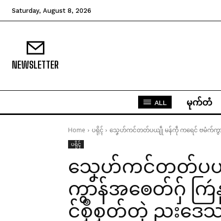
Saturday, August 8, 2026
NEWSLETTER
မုက်တံ
ALL
Home
ပရိုၚ်
သၞေဟ်ကင်တတ်ပယျဵု မန်ကဵု ကရေင် ဗမံက်ကွာန်အ
ပရိုၚ်
သၞေဟ်ကင်တတ်ပယျဵ
ကွာန်အၜေတ်ဂှ် ကြဴ
င်စၟဳစၟတ်တုဲ ညးဒေသ 