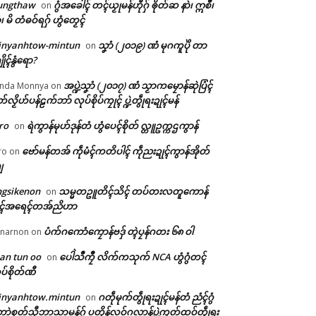
ungthaw
ဂွံအခေါၚ် တၚ်ယၟုမန်ဟီုဂှ် ၜိုတ်ဆ နာဲ၊ ဣစဳ၊
on
ံ၊ မိ တံဓဝ်ရဂှ် ဟွံတၟေၚ်
inyanhtow-mintun
သၞာံ (၂၀၁၉) ဏံ မုဂကူပိုဲ တာ
on
ိုၚ်နွံရော?
အပ္ဍဲသၞာံ (၂၀၁၇) ဏံ သၟာကမၠောန်ဆုဲပြံၚ်
nda Monnya
on
တ်လၟိဟ်ပန်ဠက်ဘာ် လုပ်စိုပ်ကၠုၚ် ပ္ဍဲတွဵုရးဍုၚ်မန်
ro
ရဲကွာန်မုဟ်ဒုန်တံ ဟွံပေၚ်စိုတ် လ္တူဥက္ကဌကွာန်
on
ဗော်မန်တအ် ကဵုမံၚ်ကတိပါၚ် ကဵုညးဍုၚ်ကွာန်အိုတ်
ro
on
ျ
ngsikenon
သမ္မတဥူတိၚ်သိၚ် တပ်တးလတူကောန်
on
ုၚ်အရေၚ်တအ်ညိဟာ
ပံက်ဂကောံကၠောန်ဗဒှ် တ္ၚဲပၠန်ဂတး ၆၈ ဝါ
narnon
on
an tun oo
ပေါဲသဳကၠဳ လိက်ကသုက် NCA ဟွံဂွံတၚ်
on
ပ်စိုတ်ဏီ
inyanhtow.mintun
ဂတဵုမုက်တွဵုရးဍုၚ်မန်တံ ညံၚ်ဂွံ
on
ာဲစုတ်သီုဘာသာမန်ဂှ် ပတိုန်လဝ်ဂလာန်ပ္ဍဲကၠတ်ထဝ်တွဵုရး