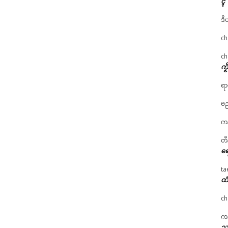
ၚ်
ဒိ
ch
ch
ကၟ
ရာ
ဗည
ကန
တီ
ရေ
ta
ထံ
ch
ကန
သၞ