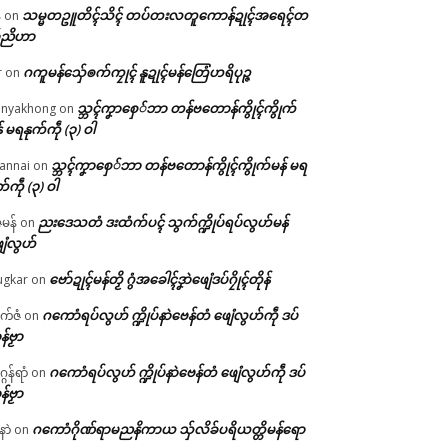
သမ္မတဥူတိၚ်သိၚ် တပ်တးလတူကောန်ဍုၚ်အရေၚ်တ
်
on
်ညိဟာ
ဂကူမန်​သှ်ေၜက်ကၠုၚ် နူဍုၚ်မန်တြေံဟရိပုဉ္ဇ
r
on
သ္ဘၚ်ကၞာစှေ်ဘာ တန်ဗတောန်ကွိုၚ်ကွိုက်
nyakhong
on
် မရနုက်ကဵု (၃) ဝါ
သ္ဘၚ်ကၞာစှေ်ဘာ တန်ဗတောန်ကွိုၚ်ကွိုက်မန် မရ
annai
on
က်ကဵု (၃) ဝါ
ညးဒေသတံ ဒးထံက်ပၚ် သွက်က္ဍိုပ်ရပ်လွဟ်မန်
ဇမန်
on
ေံလွဟ်
ဗော်ဍုၚ်မန်တၟိ ဂွံအခေါၚ်ဒၞာဲဖျေံဒပ်ဂၠိုၚ်တိုန်
gkar
on
ဂကောံရပ်လွဟ် က္ဍိုပ်နာဲဗေန်တံ ဖျေံလွဟ်ကဵု ဒပ်
ုက်ဇံ
on
န်ဗၟာ
ဂကောံရပ်လွဟ် က္ဍိုပ်နာဲဗေန်တံ ဖျေံလွဟ်ကဵု ဒပ်
ဂန်ရာံ
on
န်ဗၟာ
ဂကောံဂိုဏ်ရာမညနိကာယ သှ်လိခ်ပရိယတ္တိမန်ရော
နာဲ
on