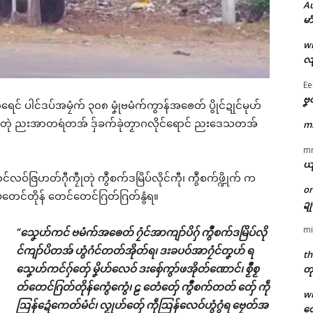
A
မာ
w
လျ
Ee
ဗၞ
ေင် ပါင်ဒပ်အမၠံက် ၃၀၈ မၞုံဗမံက်ကွာန်အၜေတ် ပွိုင်ဍုင်မုဟ်
ုင်တုဲ ညးအာတရဴတအ် ဒှ်ခက်ခုဲတၟာဂလိုင်ရောင် ညးဒေသတအ်
m
m
ယ
လဝ်ဇြဟတ်ဂီုကၠီုတုဲ ကွဳစက်ဒမြိပ်လိုင်ကီု၊ ကွဳစက်ဖ္ဍိုက် က
o
တေင်တိုန် တေင်တေင်ဂြတ်ဂြတ်နွံရ။
ဍ
mi
“သၞေဟ်ကင် ဗမံက်အၜေတ် ဂၠံင်အာကျာ်ပိဂှ် ကွဳစက်ဒမြိပ်လို
င်ကျာ်ပိတအ် ဟွံဂံင်တတ်အိုတ်ရ၊ ဒးခပဝ်အာဂၠံင်တၞဟ် ရ
th
သၞေဟ်ကင်ဂှ်တှ်ေ မၞိဟ်လေဝ် ဒးစှ်ေကွာ်ဖအိုတ်ဏောင်၊ စၟဳစၟ
တု
တ်တေင်ဂြတ်တိုန်ကွေံကွေံ၊ ဠ တေံတှ်ေ ကွဳစက်တတ် တှ်ေ ကဵု
w
ဩန်ဍေံကေတ်မံင်၊ လၟုဟ်တှ်ေ ကဵုဩန်လေဝ်ဟွံဂွံရ ဗၠေတ်အ
တေ