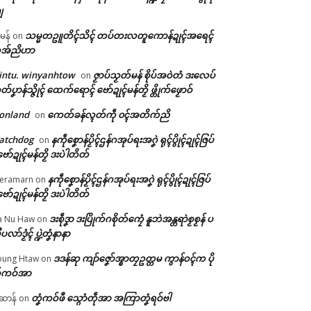
ျ
သမ္မတဥူတိၚ်သိၚ် တပ်တးလတူကောန်ဍုၚ်အရေၚ်
ီမန်
on
အ်ညိဟာ
intu. winyanhtow
ဇၟာပ်သၟတ်မန် စိုပ်အဝဲတံ ဒးလေပ်
on
တ်ပၞာန်သ္ဇိုၚ် ထေက်ရောၚ် ဗော်ဍုၚ်မန်တၟိ ဖ္တိုက်ဖၟောဝ်
onland
ကေတ်ခန်လ္ၚတ်ကဵု ၀ၚ်အတိက်ညိ
on
atchdog
နကဵုစၞောန်ပၟိၚ်ဌန်ဂအုပ်ရးအဂၞဲ ရုၚ်ပွိုၚ်ဍုၚ်ဇြပ်
on
ဗော်ဍုၚ်မန်တၟိ ဒးပဲါတိတ်
နကဵုစၞောန်ပၟိၚ်ဌန်ဂအုပ်ရးအဂၞဲ ရုၚ်ပွိုၚ်ဍုၚ်ဇြပ်
eramarn
on
ဗော်ဍုၚ်မန်တၟိ ဒးပဲါတိတ်
ဒးစဵုဒၞာ ဒးပြိုက်ဂစိုတ်ကၠေံ နူဘဲအန္တရာဲစၟစၟန် ပ
a Nu Haw
on
ုပလာ်ဒၟံၚ် ပ္ဍဲတၞံနာနာ
ဒဒန်ဆု ကျာ်ဇၞော်အ္စာတၠဥတ္တမ ကွာန်ဝၚ်က ပို
ung Htaw
on
်ကဝ်အာ
တၞံကဝ်ဖီ သ္ဂောံတဵုအာ အကြာတၞံရဝ်ဗါ
ဲဆာန်
on