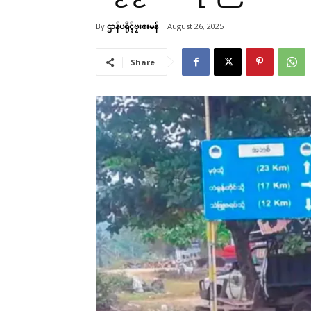
By
ဌာန်ပရိုၚ်ဗၠးၜးမန်
August 26, 2025
Share