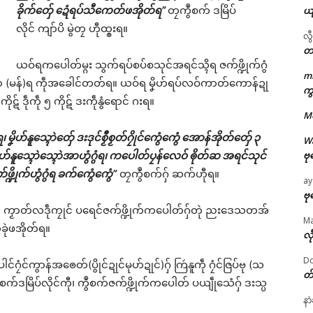
ခိုက်တှ်ေ ဍေံရပ်သီကေတ်ဖအိုတ်ရ”
တၠကွဳစက် ဒမြိပ်
ယ
လိုင် ကျာ်ပိ မွဲတၠ ဟီုထ္ၜးရ။
လွ
တ
ယဝ်ရကပေါတ်မ္ဂး သွက်ရပ်စပ်စသုင်အရင်သ္ၚိရ ဇက်ဖ္ဍိုက်ဂွံ
m
ဌာန်ပရိုၚ်ဗၠးၜးမန်
် ၁၀ (မန်)ရ ကဵုအခေါင်တတ်ရ။ ယဝ်ရ မၞိဟ်ရပ်လဝ်ကာတ်ကောန်ဍု
ကွ
ိုဋ် ဒဵုကဵု ၅ ကိုဋ် ဒးကဵုနွံရောင် ဂးရ။
M
ရုဲစှ်
ိဟ်နူသ္ၚောဲတှ်ေ ဒးဒုင်စၟဳစၟတ်ဂၠိုင်ကွေံကွေံ အောန်အိုတ်တှ်ေ ၃
W
ှ်ေ မၞိဟ်နူသ္ၚောဲသ္ၚောဲအာဟွံဂွံရ၊ ကပေါတ်ပၠန်လေဝ် ၜိုတ်ဆ အရင်သုင်
ဗု
ပရိုၚ်လက္ကရဴအိုတ်
ဖ္ဍိုက်ဟွံဂွံရ ခက်ကွေံကွေံ”
တၠကွဳစက်ဂှ် ဆက်ဟီုရ။
ay
🏛 လညာတ်ပါ်ပဲါ
ဗု
ု၊ ကၟာတ်လဒဵုကၠုင် ပရေင်ဇက်ဖ္ဍိုက်ကပေါတ်ဂှ်တုဲ ညးဒေသတအ်
M
ခုဲဖအိုတ်ရ။
ညးဒါန်လိက်
လီ
Do
ဗွဳဒဳယဵု
ၠံင်ကွာန်အၜေတ်(ပွိုင်ဍုင်မုဟ်ဍုင်)ဂှ် ကြဴနူကဵု ဂၠံင်ဇြပ်ဗု (သ
တ
ဳစက်ဒမြိပ်လိုင်ကီု၊ ကွဳစက်ဇက်ဖ္ဍိုက်ကပေါတ် ပယျဵုသေံဂှ် ဒးသ္ပ
ကေတ်အဆက်
နာ
ated