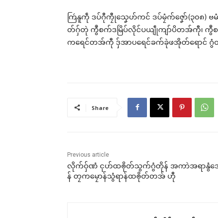
ကြဴနူကဵု ဒပ်ဂီုကၠီုသၞေဟ်ကင် ဒပ်မၠံက်ဇၞော်(၃၀၈) ဗ
တ်ဂှ်တုဲ ကွဳစက်ဒမြိပ်လိုင်ပယျဵုကျာ်ပိတအ်ကီု၊ 
ကရေင်တအ်ကီု ဒှ်အာပရေင်ခက်ခုဲဖအိုတ်ရောင် ဂ
ပ္ဍဲ
င်စ
အာက
Jul
In "
Share
Previous article
လိုက်ဝှ်ဏံ ၚုဟ်ထၜိုတ်သွက်ဂွံတိုန် အကာဲအရာနွံ
န် တၠကမၠောန်သွံရာန်ထၜိုတ်တအ် ဟီု