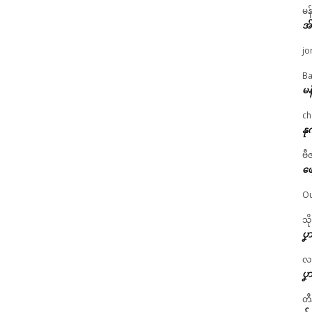
မန
အ
jo
Ba
မန
ch
နု
ဗီ
ဖျ
Ou
သိ
ပၞာ
လဂ္
ပၞာ
တီ