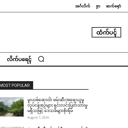
အၚ်္ဂလိက်
ဗၟာ
ဆက်စၠောံ
ထံက်ပၚ်
လိက်ပရေၚ်
MOST POPULAR
မူးယစ်ဆေးဝါး ဖမ်းဆီးအရေးယူမှု
လုပ်ငန်းစဉ်များ ရှင်းလင်းပြတ်သားမှု
မရှိသဖြင့် ဒေသခံများစိုးရိမ်
August 7, 2026