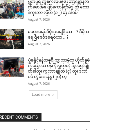
ပ္ဍဲကမ္မရဳ ကွဳစက်လုပ်ဇီုဒး ဘာဗ္တောန်လိ
က်ဖောအ်ဗြေဝ်ကောန်ၚာ်မွဲဒၞါဲတုဲ ကော
န်ကွးဘာ လၟိဟ် (၁၂) တၠ ဒးဝပ်
August 7, 2026
ဖေဝ်ဒရေဝ်ဒဳမဵုကရေဇြဳဟာ … ? ဒဳမဵုက
ရေဇြဳဖေဝ်ဒရေဝ်ဟာ … ?
August 7, 2026
ပ္ဍဲခရိုၚ်နန်ထၜုရဳ ကွးဘာမွဲတၠ ဟိုတ်နူဖံ
က်သၞောတ် ပန်ကဵုလွဟ်တုဲ အ္စာၝောံချို
တ်ၜါတၠ၊ ကွးဘာချိုတ် (၄) တၠ၊ ဒးဘဲ
ဝပ် ဟွံအောန်နူ (၂၀) တၠ
August 7, 2026
Load more
RECENT COMMENTS