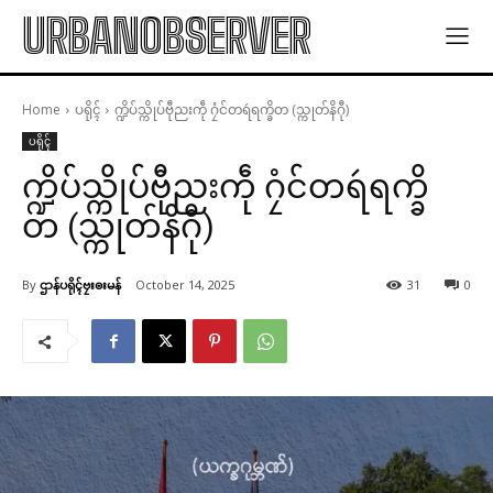
URBANOBSERVER
Home
ပရိုၚ်
က္ဍိပ်သ္ကိုပ်ဗီုညးကဵု ဂၠံင်တရဴရက္ခိတ (သ္ကုတ်နိဂီု)
ပရိုၚ်
က္ဍိပ်သ္ကိုပ်ဗီုညးကဵု ဂၠံင်တရဴရက္ခိ
တ (သ္ကုတ်နိဂီု)
By
ဌာန်ပရိုၚ်ဗၠးၜးမန်
October 14, 2025
31
0