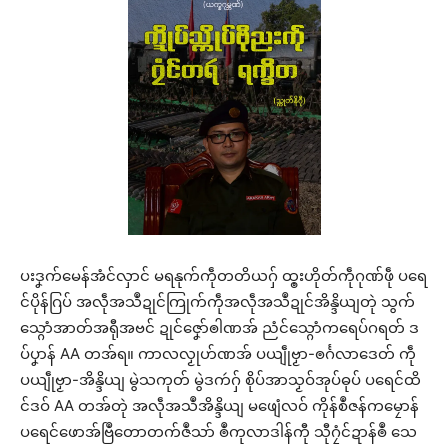
ပးဒၞက်မေန်အံင်လှာင် မရနုက်ကဵုတတိယဂှ် ထ္ၜးဟိုတ်ကဵုဂုဏ်ဖဵု ပရေ
င်ပိုန်ဂြပ် အလဵုအသဳဍုင်ကြုက်ကဵုအလဵုအသဳဍုင်အိန္ဒိယျတုဲ သွက်
သ္ဂောံအာတ်အရီုအဗင် ဍုင်ဇၞော်ၜါဏအ် ညံင်သ္ဂောံကရေပ်ဂရတ် ဒ
ပ်ပၞာန် AA တအ်ရ။ ကာလလၟုဟ်ဏအ် ပယျဵုဗၟာ-ၜင်္ဂလာဒေတ် ကဵု
ပယျဵုဗၟာ-အိန္ဒိယျ မွဲသကုတ် မွဲဒကဴဂှ် စိုပ်အာသၟဝ်အုပ်ဓုပ် ပရေင်ထိ
င်ဒဝ် AA တအ်တုဲ အလဵုအသဳအိန္ဒိယျ မဖျေံလဝ် ကိုန်စဳဇန်ကမၠောန်
ပရေင်ဖောအ်ဗြဳတောတက်ဇဳသာ် ၜဳကုလာဒါန်ကီု သီုဂၠံင်ဍာန်ၜဳ သေ