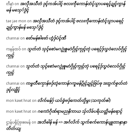
အလဵုအသဳတံ ဒုၚ်ကအ်ပါၚ် ဗလးကဵုကောန်ထံၚ်သၟာပရေၚ်ဍုၚ်ကွာန်
တီနာဲ
on
မန် မသှေ်ဒၟံၚ်
အလဵုအသဳတံ ဒုၚ်ကအ်ပါၚ် ဗလးကဵုကောန်ထံၚ်သၟာပရေၚ်
tae jae mon
on
ဍုၚ်ကွာန်မန် မသှေ်ဒၟံၚ်
ဗော်မန်ၜါဗော် ဟွံဒှ်ပံၚ်ဏီ
channai
on
သၟတ်တံ သုၚ်စောဲမဂဥုဲၜူမာဲဂၠိုၚ်ကၠုၚ်တုဲ ပရေၚ်ဒှ်သၞဝဲလေဝ်ဂၠိုၚ်
ကနန်ထဝ်
on
ကၠုၚ်
သၟတ်တံ သုၚ်စောဲမဂဥုဲၜူမာဲဂၠိုၚ်ကၠုၚ်တုဲ ပရေၚ်ဒှ်သၞဝဲလေဝ်ဂၠိုၚ်
channai
on
ကၠုၚ်
ကမ္မတဳကၠောန်ဗဒှ်တ္ၚဲကောန်ဂကူမန်ပွိုၚ်ဍုၚ်ဇြပ်ဗု ဒးထ္ပက်စၟတ်တဲ
channai
on
ဒုၚ်လျိုၚ်
လိက်မန်ဂှ် ယဝ်ခၞံဗဒှ်ကေတ်တၟိမ္ဂး (သကုတ်ၜါ)
mon kawt hnat
on
ဂကောံဂိုဏ်ရာမညနိကာယ သှ်လိခ်ပရိယတ္တိမန်ရောၚ်
mon kawt hnat
on
အဘိဓါန် မန် => အၚ်္ဂလိက် သွက်စက်ကောန်ပျူတာနာနာ
ဌာန်ပရိုၚ်ဗၠးၜးမန်
on
တိတ်ယျ