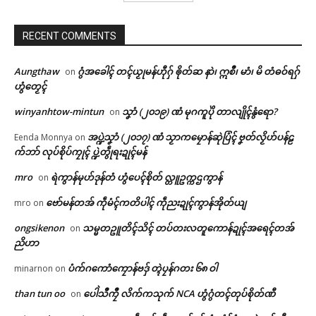
ကေတ်အဆက်
RECENT COMMENTS
မေန်အံင်လှာင် မုဟိုတ်ဒက်မဟာမိ
© ဌာန်ပရိုၚ်ဗၠးၜးမန်
တ်ကဵု သမ္မတဍုင်ဗဳဠာရုတ်ရော
Aungthaw
ဂွံအခေါၚ် တၚ်ယၟုမန်ဟီုဂှ် ၜိုတ်ဆ နာဲ၊ ဣစဳ၊ မာံ၊ မိ တံဓဝ်ရဂှ်
on
July 9, 2026
ဟွံတၟေၚ်
In "လိက်ပရေၚ်"
winyanhtow-mintun
သၞာံ (၂၀၁၉) ဏံ မုဂကူပိုဲ တာလျိုၚ်နွံရော?
on
အပ္ဍဲသၞာံ (၂၀၁၇) ဏံ သၟာကမၠောန်ဆုဲပြံၚ် ဗၞတ်လၟိဟ်ပန်ဠ
Eenda Monnya
on
က်ဘာ် လုပ်စိုပ်ကၠုၚ် ပ္ဍဲတွဵုရးဍုၚ်မန်
mro
ရဲကွာန်မုဟ်ဒုန်တံ ဟွံပေၚ်စိုတ် လ္တူဥက္ကဌကွာန်
on
ဗော်မန်တအ် ကဵုမံၚ်ကတိပါၚ် ကဵုညးဍုၚ်ကွာန်အိုတ်ယျ
mro
on
ongsikenon
သမ္မတဥူတိၚ်သိၚ် တပ်တးလတူကောန်ဍုၚ်အရေၚ်တအ်
on
ညိဟာ
ပံက်ဂကောံကၠောန်ဗဒှ် တ္ၚဲပၠန်ဂတး ၆၈ ဝါ
minarnon
on
than tun oo
ပေါဲသဳကၠဳ လိက်ကသုက် NCA ဟွံဂွံတၚ်တုပ်စိုတ်ဏီ
on