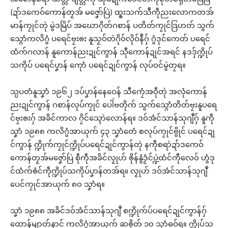
(ဍာ်ဒကေဝ်ကောန်တၟအ် မဇၞော်ပြဲ) ထ္ၜးသက်သဳကဵုညးလောကတအ်
မာန်ကၠုင်တုဲ မွဲဒမြိပ် အဃောဂိုတ်ဂစာန် ပတိတ်ကၠုင်ဒြဟတ် သွက်
သ္ဂောံကလိဂွံ ပရေင်ဗၠးၜး နူသၟဝ်တဲဂိုဝ်လိုဝ်နဳဂှ် ဂွံဒုင်ကေတ် ပရေင်
ထံက်ဂလာန် နူကောန်ညးဍုင်ကွာန် သီုကောန်ဍုင်အရင် နဒဒှ်က္ဍိုပ်
သကိုပ် ပရေင်ပၞာန် ကေုာံ ပရေင်ဍုင်ကွာန် လုပ်ဝင်မွဲတၠရ။
သ္ပပတံနူသၞာံ ၁၉၆၂ ဒပ်ပၞာန်နေဝေန် သီကၠေံအဝဵုတုဲ အလုံကောန်
ညးဍုင်ကွာန် ဂစာန်လုပ်ကၠုင် ပေါဲဗတိုက် သွက်သ္ဂောံတိတ်ဗၠးနူပရေ
င်ဗၠးၜးဂှ် အခိင်ကာလ ဂၠိင်သ္ၚောဲလောန်ရ။ ဒဝ်အံင်သာန်သုဂျဳဂှ် နူကဵု
သၞာံ ၁၉၈၈ ကလိဂွံအာယုက် ၄၃ သၞာံတေံ စလုပ်ကၠုင်ဗွိုင် ပရေင်ဍု
င်ကွာန် က္ဍိုက်ကၠုင်က္ဍိုပ်ပရေင်ဍုင်ကွာန်တုဲ နကဵုစရာဲဍာ်ဒကေဝ်
ကောန်တၟအ်မဇၞော်ပြဲ စဵုကဵုအခိင်လၟုဟ် ၜိုန်နွံဒၟံင်ပ္ဍဲထံင်ကီုလေဝ် ဟွံဒု
င်ထံက်ၜံင်ကဵုက္ဍိုပ်သကိုပ်ပၞာန်တအ်ရ။ လၟုဟ် ဒဝ်အံင်သာန်သုဂျဳ
ပေင်ကၠုင်အာယုက် ၈၀ သၞာံရ။
သၞာံ ၁၉၈၈ အခိင်ဒဝ်အံင်သာန်သုဂျဳ စက္ဍိုက်ပ်ပရေင်ဍုင်ကွာန်ဂှ်
ထောန်မျာတ်နာင် ကလိဂွံအာယုက် ဆၜိုတ် ၁၀ သၞာံဓဝ်ရ။ က္ဍိုပ်သ