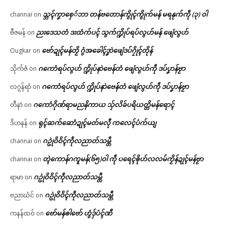
သ္ဘၚ်ကၞာစှေ်ဘာ တန်ဗတောန်ကွိုၚ်ကွိုက်မန် မရနုက်ကဵု (၃) ဝါ
channai
on
ညးဒေသတံ ဒးထံက်ပၚ် သွက်က္ဍိုပ်ရပ်လွဟ်မန် ဖျေံလွဟ်
ဗီဇမန်
on
ဗော်ဍုၚ်မန်တၟိ ဂွံအခေါၚ်ဒၞာဲဖျေံဒပ်ဂၠိုၚ်တိုန်
Ougkar
on
ဂကောံရပ်လွဟ် က္ဍိုပ်နာဲဗေန်တံ ဖျေံလွဟ်ကဵု ဒပ်ပၞာန်ဗၟာ
သိုက်ဇံ
on
ဂကောံရပ်လွဟ် က္ဍိုပ်နာဲဗေန်တံ ဖျေံလွဟ်ကဵု ဒပ်ပၞာန်ဗၟာ
လဂ္ဂန်ရာံ
on
ဂကောံဂိုဏ်ရာမညနိကာယ သှ်လိခ်ပရိယတ္တိမန်ရောၚ်
တီနာဲ
on
ရုၚ်ဆက်ဆောံဍုၚ်မတ်မလီု ကလေၚ်ပံက်ယျ
ဒိဟနန်
on
ဂဥုဲဝိဝိၚ်ကဵုလညာတ်သမ္တီ
channai
on
တ္ၚဲကောန်ဂကူမန်(၆၅)ဝါ ကဵု ပရေၚ်ၜိုဟ်လလမ်ကၟိန်ဍုၚ်မန်ဗၟာ
channai
on
ဂဥုဲဝိဝိၚ်ကဵုလညာတ်သမ္တီ
ရာမာ
on
ဂဥုဲဝိဝိၚ်ကဵုလညာတ်သမ္တီ
ဗညာဃံင်
on
ဗော်မန်ၜါဗော် ဟွံဒှ်ပံၚ်ဏီ
ကနန်ထဝ်
on