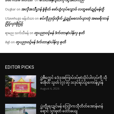
Bee Htaw Monzel
ကေတ်ခန်လ္ၚတ်ကဵု ၀ၚ်အတိက်ညိ
on
အလဵုအသဳပၞာန် စွံစိုတ် ဗော်ဟွံလုပ်သၞောဝ် လတူဗော်ဍုၚ်မန်တၟိ
Ougkar
on
စပ်ကဵုညးဒှ်ဒဒိုက် ပ္ဋဲဍုၚ်မလေဝ်ယှာတုဲ အမေရိကာန်
USavehugo မန်ဟံသာ
on
ပြံၚ်လှာဲဗီုပြၚ်
တၠပညာဝၚ်မန် ဒံက်တာနာဲပါန်လှ စုတိ
ရာမည သက်သီမန်
on
တၠပညာဝၚ်မန် ဒံက်တာနာဲပါန်လှ စုတိ
ဇဲနာဲ
on
EDITOR PICKS
ပ္ဍဲၜဳက္လေင် ဒေံဒုအကြာပ်ဒပ်ဗၠာဲသၟိင်ပါလုပ်ကီု သီု
ဖအိုတ် သၟတ် (၇) တၠ ဒးဒုင်ရပ်သ္ပကောန်ပၞာန်
August 6, 2026
ပ္ဍဲတွဵုရးဍုင်မန် သြောံကသီုတိတ်အောန်မာန်
ရောင် သၟာဗ္ၚတံ တော်ခယျ