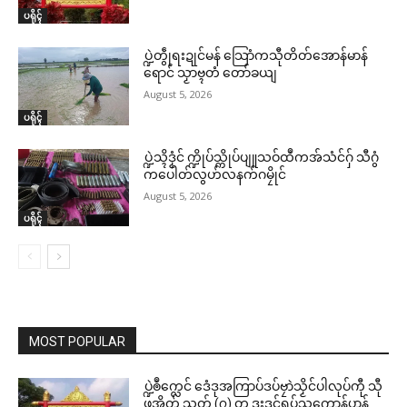
ပရိုၚ်
ပ္ဍဲတွဵုရးဍုင်မန် သြောံကသီုတိတ်အောန်မာန်
ရောင် သၟာဗ္ၚတံ တော်ခယျ
August 5, 2026
ပရိုၚ်
ပ္ဍဲသ္ၚိဒၟံင် က္ဍိုပ်သ္ကိုပ်ပျူသဝ်ထဳကအ်သံင်ဂှ် သီဂွံ
ကပေါတ်လွဟ်လနက်ဂမၠိုင်
August 5, 2026
ပရိုၚ်
MOST POPULAR
ပ္ဍဲၜဳက္လေင် ဒေံဒုအကြာပ်ဒပ်ဗၠာဲသၟိင်ပါလုပ်ကီု သီု
ဖအိုတ် သၟတ် (၇) တၠ ဒးဒုင်ရပ်သ္ပကောန်ပၞာန်