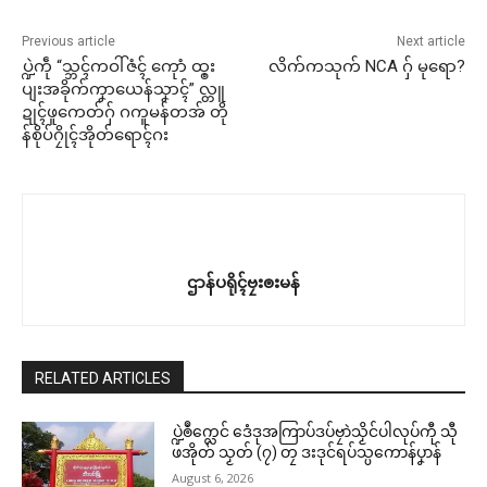
Previous article
Next article
ပ္ဍဲကဵု “သ္ဘၚ်ကဝါ်ဇံၚ် ကေုာံ ထ္ၜး
လိက်ကသုက် NCA ဂှ် မုရော?
ပျးအခိုက်ကၞာယေန်သၞာၚ်” လ္တူ
ဍုၚ်ဖူကေတ်ဂှ် ဂကူမန်တအ် တို
န်စိုပ်ဂၠိုၚ်အိုတ်ရောၚ်ဂး
ဌာန်ပရိုၚ်ဗၠးၜးမန်
RELATED ARTICLES
ပ္ဍဲၜဳက္လေင် ဒေံဒုအကြာပ်ဒပ်ဗၠာဲသၟိင်ပါလုပ်ကီု သီု
ဖအိုတ် သၟတ် (၇) တၠ ဒးဒုင်ရပ်သ္ပကောန်ပၞာန်
August 6, 2026