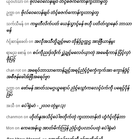
ဗိုလ်ဝေလေန်ဖျဝ် တံၚ်ဓဇက်ကောန်ကွးဘာမွဲတၠ
ယုဝဟံသာ
on
ဗိုလ်ဝေလေန်ဖျဝ် တံၚ်ဓဇက်ကောန်ကွးဘာမွဲတၠ
ဥက္ကာ
on
ကမ္မတဳလိက်ပတ် ယေန်သၞာၚ်မန် ဗဟဵု ပတိတ်ဂျာနေဝ် ဘာသာ
သက်သီမန်
on
မန်
အလဵုအသဳတၟိဍုၚ်ဗမာ တိုန်ဒှ်ဥက္ကဌ အာဇြဳယာန်မ္ဂး
ဂံၚ်ဆာန်ခေတ်
on
စပ်ကဵုညးဒှ်ဒဒိုက် ပ္ဋဲဍုၚ်မလေဝ်ယှာတုဲ အမေရိကာန် ပြံၚ်လှာဲ
ရာမည စောန်
on
ဗီုပြၚ်
အရေဝ်ဘာသာကောန်ဍုၚ်အရၚ်ညံၚ်ဂွံကၠေံကၠက်အာ ကၠောန်ဒၟံၚ်
chan rot
on
အစဳဇန်ဖေါအ်ဗြဳအရေဝ်ဗၟာ
ဗော်မန် အာတ်သမဂ္ဂယူရောပ် ညံၚ်သ္ဂောံကလေၚ်ပံက်ကဵု ပရေၚ်ပိုန်
ဥက္ကာ
on
ဒြပ်
ပေဲါရုဲမာဲ – ၂၀၁၀ တုဲမ္ဂး (၃)
အသီ
on
ဟိုတ်နူအသိၚ်ပေဲါဗတိုက်တုဲ ကွးဘာတန်တံ ဟွံဂံၚ်တိုန်ဘာ
chanmon
on
ကေအေန်ယူ အာတ်မိက်သြန် ညံၚ်ဟွံပလာပ်ပထုဲ ပေဲါရုဲမာဲ
Mon
on