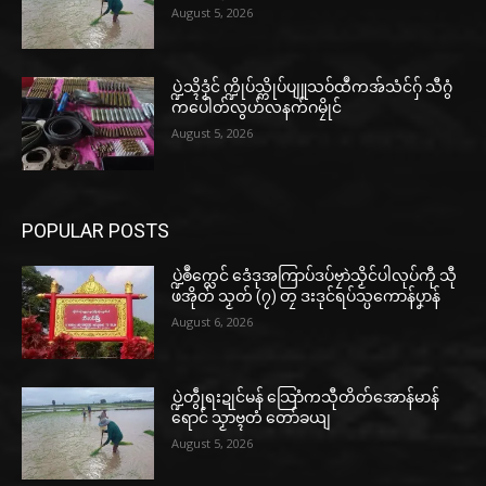
August 5, 2026
ပ္ဍဲသ္ၚိဒၟံင် က္ဍိုပ်သ္ကိုပ်ပျူသဝ်ထဳကအ်သံင်ဂှ် သီဂွံ
ကပေါတ်လွဟ်လနက်ဂမၠိုင်
August 5, 2026
POPULAR POSTS
ပ္ဍဲၜဳက္လေင် ဒေံဒုအကြာပ်ဒပ်ဗၠာဲသၟိင်ပါလုပ်ကီု သီု
ဖအိုတ် သၟတ် (၇) တၠ ဒးဒုင်ရပ်သ္ပကောန်ပၞာန်
August 6, 2026
ပ္ဍဲတွဵုရးဍုင်မန် သြောံကသီုတိတ်အောန်မာန်
ရောင် သၟာဗ္ၚတံ တော်ခယျ
August 5, 2026