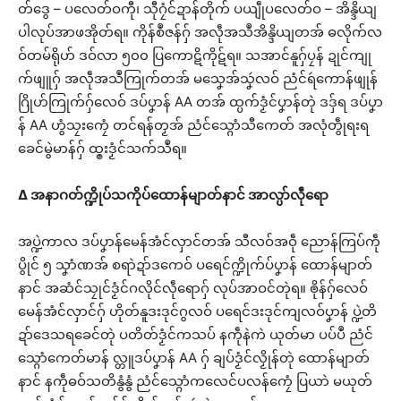
တ်ဒွေ – ပလေတ်ဝကီု၊ သီုဂၠံင်ဍာန်တိုက် ပယျဵုပလေတ်ဝ – အိန္ဒိယျ
ပါလုပ်အာဖအိုတ်ရ။ ကိုန်စဳဇန်ဂှ် အလဵုအသဳအိန္ဒိယျတအ် ဓလိုက်လ
ဝ်တမ်ရိုဟ် ဒဝ်လာ ၅၀၀ ပြကောဋိကိုဋ်ရ။ သအာင်နူဂှ်ပၠန် ဍုင်ကျု
က်ဖျူဂှ် အလဵုအသဳကြုက်တအ် မသၞေအ်သၞဴလဝ် ညံင်ရဴကောန်ဖျုန်
ဂြိုဟ်ကြုက်ဂှ်လေဝ် ဒပ်ပၞာန် AA တအ် ထ္ပက်ဒၟံင်ပၞာန်တုဲ ဒဒှ်ရ ဒပ်ပၞာ
န် AA ဟွံသၠးကၠေံ တင်ရန်တၟအ် ညံင်သ္ဂောံသီကေတ် အလုံတွဵုရးရ
ခေင်မွဲမာန်ဂှ် ထ္ၜးဒၟံင်သက်သဳရ။
∆
အနာဂတ်က္ဍိုပ်သကိုပ်ထောန်မျာတ်နာင် အာလ္ပာ်လဵုရော
အပ္ဍဲကာလ ဒပ်ပၞာန်မေန်အံင်လှာင်တအ် သီလဝ်အဝဵု ညောန်ကြပ်ကဵု
ပွိုင် ၅ သၞာံဏအ် စရာဲဍာ်ဒကေဝ် ပရေင်က္ဍိုက်ပ်ပၞာန် ထောန်မျာတ်
နာင် အဆံင်သၠုင်ဒၟံင်ဂလိုင်လဵုရောဂှ် လုပ်အာဝင်တုဲရ။ ၜိုန်ဂှ်လေဝ်
မေန်အံင်လှာင်ဂှ် ဟိုတ်နူဒးဒုင်ဂွလဝ် ပရေင်ဒးဒုင်ကျလဝ်ပၞာန် ပ္ဍဲတိ
ဍာ်ဒေသရခေင်တုဲ ပတိတ်ဒၟံင်ကသပ် နကဵုနဲကဲ ယုတ်မာ ပပ်ပဳ ညံင်
သ္ဂောံကေတ်မာန် လ္တူဒပ်ပၞာန် AA ဂှ် ချပ်ဒၟံင်လၟိုန်တုဲ ထောန်မျာတ်
နာင် နကဵုဓဝ်သတိနွံနွံ ညံင်သ္ဂောံကလေင်ပလန်ကၠေံ ပြယာဲ မယုတ်