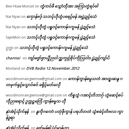
တၞံကဝ်ဖီ သ္ဂောံတဵုအာ အကြာတၞံရဝ်ဗါ
Bee Htaw Monzel
on
ကၠောန်ဗဒှ် သဘၚ်ဟီုတွံပရေၚ်မန် အပ္ဍဲဍုၚ်သေံ
Nai Nyan
on
သဘၚ်ဟီုတွံ ပရူဝၚ်ကောန်ဂကူမန် ပ္ဍဲဍုၚ်သေံ
Nai Nyan
on
သဘၚ်ဟီုတွံ ပရူဝၚ်ကောန်ဂကူမန် ပ္ဍဲဍုၚ်သေံ
SajinMon
on
သဘၚ်ဟီုတွံ ပရူဝၚ်ကောန်ဂကူမန် ပ္ဍဲဍုၚ်သေံ
ဥက္ကာ
on
channai
ကျာ်ဇၞော်ဗၟာယှိုဲညဝါ က္ညကၠုၚ်စိုပ်ကဵုသြဝါဒ ပ္ဍဲဍုၚ်ကျာ်ပိ
on
DVB Radio 12.November.2012
Monland
on
ကောန်ကွာန်ဓမ္မသတံ အာထ္ၜးဆန္ဒ ဂ
woodmonraingwmow@gmail.com
on
တမုက်ရုၚ်သၞောဝ်ဓဝ် ခရိုၚ်မတ်မလီု
ကိစ္စသွံ ဂအာၚ်တိဘာဂှ် ဟွံဆေၚ်စပ်
woodmonraingwmow@gmail.com
on
ကဵုညးရောၚ် ဥက္ကဋ္ဌတြေံ ကွာန်ဓမ္မသ ဟီု
နာဲအံၚ်သိုက်နန်
နူကဵုဂကောံ ပတုဲဖဵုကွာန် ပရဟိတတံ သွံစမံၚ်တိဗလး ကွာ
on
န်ဒူရာ
နာဲအံၚ်သိုက်နန်
ဗော်မန်ၜါ ပံၚ်မာန်ဟာ
on