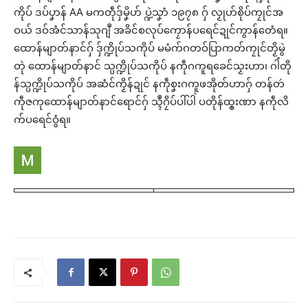
ကိုပ် ဒပ်ပၞာန် AA မကတဵုဒှ်မၞိဟ် ပ္ဍဲသၞာံ ၁၉၇၈ ဂှ် လၟုဟ်စိုပ်ကၠုင်အ
ဝယ် ဒဝ်အံင်သာန်သုဂျဳ အခိင်စလုပ်ကၠောန်ပရေင်ဍုင်ကွာန်တေံရ။
ထောန်မျာတ်နာင်ဂှ် ဒှ်က္ဍိုပ်သကိုပ် မမံက်ဂတဝ်ပြာကတ်ကၠုင်တၟိမွဲ
တုဲ ထောန်မျာတ်နာင် သ္ပက္ဍိုပ်သကိုပ် နကဵုဂကူရခေင်သၟးဟာ၊ ဂါံတို
န်သ္ပက္ဍိုပ်သကိုပ် အဆံင်ကၟိန်ဍုင် နကဵုစၞးဂကူဖအိုတ်ဟာဂှ် တန်တဴ
ကဵုဇကုထောန်မျာတ်နာင်ရောင်ဂှ် သ္ၚဳဂၠိပ်ပါ်ပါဲ ပတိုန်ထ္ၜးဏာ နကဵုလိ
က်ပရေင်ဝွံရ။