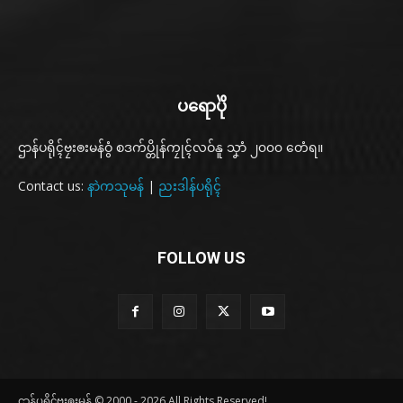
ပရောပိုဲ
ဌာန်ပရိုၚ်ဗၠးၜးမန်ဝွံ စဒက်ပ္တိုန်ကၠုၚ်လဝ်နူ သၞာံ ၂၀၀၀ တေံရ။
Contact us:
နာဲကသုမန်
|
ညးဒါန်ပရိုၚ်
FOLLOW US
ဌာန်ပရိုၚ်ဗၠးၜးမန် © 2000 - 2026 All Rights Reserved!