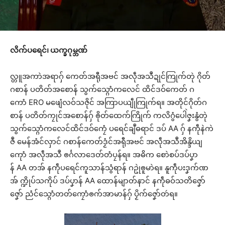
လိက်ပရေင်၊
ယက္ခဂုမ္ဘဏ်
လ္တူအကာဲအရာဂှ် ကေတ်အရီုအဗင် အလဵုအသဳဍုင်ကြုက်တုဲ ဂိုတ်
ဂစာန် ပတိတ်အစောန် သွက်သ္ဂောံကလေင် ထိင်ဒဝ်ကေတ် ဂ
ကောံ ERO မဖျေံလဝ်သဇိုင် အကြာပယျဵုကြုက်ရ။ အတိုင်ဂိုတ်ဂ
စာန် ပတိတ်ကၠုင်အစောန်ဂှ် ၜိုတ်ထေက်ကြိုက် ကလိဂွံပေါဲဇၞးနွံတုဲ
သွက်သ္ဂောံကလေင်ထိင်ဒဝ်ကၠေံ ပရေင်ချဳဓရာင် ဒပ် AA ဂှ် နကဵုနဲကဲ
ဇဳ မေန်အံင်လှာင် ဂစာန်ကေတ်ဒၟံင်အရီုအဗင် အလဵုအသဳအိန္ဒိယျ
ကေုာံ အလဵုအသဳ ၜင်္ဂလာဒေတ်တံပၠန်ရ။ အဓိက စောဲစပ်ဒပ်ပၞာ
န် AA တအ် နကဵုပရေင်ကူသာန်သွံရာန် ဂဥုဲၜူမာဲရ။ နူကဵုပးဒၞက်ဏ
အ် က္ဍိုပ်သကိုပ် ဒပ်ပၞာန် AA ထောန်မျာတ်နာင် နကဵုဓဝ်သတိဇၞော်
ဇၞော် ညံင်သ္ဂောံတတ်ကၠောံၜက်အာမာန်ဂှ် ပၟိက်ဇၞော်တဴရ။