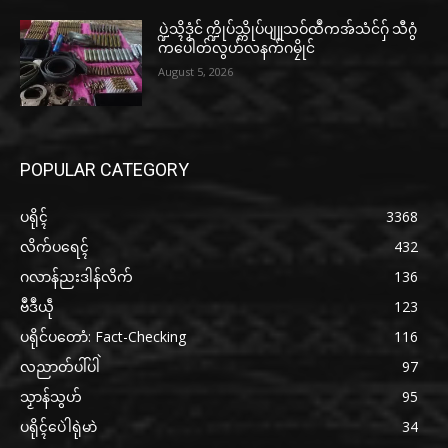
ပ္ဍဲသ္ၚိဒၟံင် က္ဍိုပ်သ္ကိုပ်ပျူသဝ်ထဳကအ်သံင်ဂှ် သီဂွံ
ကပေါတ်လွဟ်လနက်ဂမၠိုင်
August 5, 2026
POPULAR CATEGORY
ပရိုၚ်
3368
လိက်ပရေၚ်
432
ဂလာန်ညးဒါန်လိက်
136
ဗဳဒဳယဵု
123
ပရိုင်ပတောံ: Fact-Checking
116
လညာတ်ပါ်ပါဲ
97
သၟာန်သွဟ်
95
ပရိုၚ်ပေဲါရုဲမာဲ
34