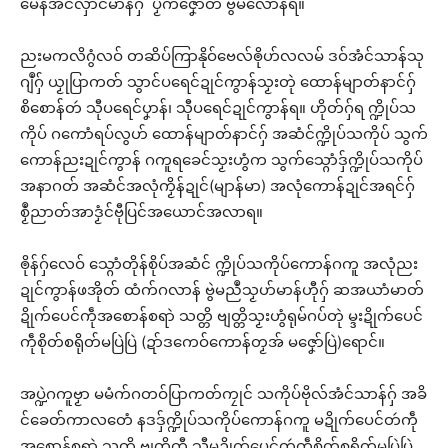
မေန်အံင်လှာင်မာန်ဂှ် ပၟိက်ဇၞော်တဴ ဗွဲမလောန်ရ။
ညးမကလိဂွံလဝ် တဆိပ်ကြာနိုဝ်ဗေလ်ၜိုဟ်လလမ် ဒဝ်အံင်သာန်သု
ဂျဳဂှ် ယၟုပြာကတ် သွာင်ပရေင်ဍုင်ကွာန်သၟးတုဲ ထောန်မျာတ်နာင်ဂှ်
စိစောန်တဴ သီုပရေင်ပၞာန်၊ သီုပရေင်ဍုင်ကွာန်ရ။ ဟိုတ်ဂှ်ရ က္ဍိုပ်သ
ကိုပ် ဂကောံရပ်လွဟ် ထောန်မျာတ်နာင်ဂှ် အဆံင်က္ဍိုပ်သကိုပ် သွက်
ကောန်ညးဍုင်ကွာန် ဂကူရခေင်သၟးဟွံက သွက်သ္ဂောံဒှ်က္ဍိုပ်သကိုပ်
အနာဂတ် အဆံင်အလုံကၟိန်ဍုင်(မျာန်မာ) အလုံကောန်ဍုင်အရင်ဂှ်
စၟဳညာတ်အာဒၟံင်ဗီုပြင်အယောင်အလာရ။
ၜိုန်ဂှ်လေဝ် သ္ဂောံတိုန်စိုပ်အဆံင် က္ဍိုပ်သကိုပ်ကောန်ဂကူ အလုံညး
ဍုင်ကွာန်ဖအိုတ် ထံက်ဂလာန် ဗွဲမညဳသၟဟ်မာန်ဟီုဂှ် ဆအယာံမာတ်
ဍိုက်ပေင်ကဵုအစောန်စရာဲ သတ္တိ ဗျတ္တိသၟးဟွံရုမ်ဂပ်တုဲ မ္ဒးဍိုက်ပေင်
ကဵုစိုတ်စရိုတ်မပြဲပြဲ (ဍာ်ဒကေဝ်ကောန်တၟအ် မဇၞော်ပြဲ)ရောင်။
အပ္ဍဲဂကူဗၟာ မမံက်ဂတဝ်ပြာကတ်ကၠုင် သကိုပ်ဗိုလ်အံင်သာန်ဂှ် အခိ
င်ခေတ်ကာလတေံ နဒဒှ်က္ဍိုပ်သကိုပ်ကောန်ဂကူ မဍိုက်ပေင်တဴကဵု
အစောန်စရာဲ သတ္တိ ဗျတ္တိကီု သီုမဍိုက်ပေင်တဴကဵုစိုတ်စရိုတ်မပြဲပြဲ