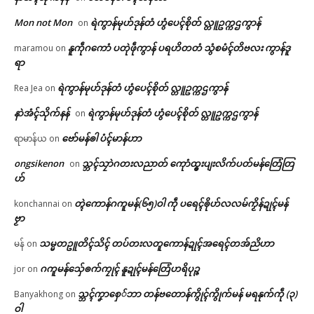
Mon not Mon
ရဲကွာန်မုဟ်ဒုန်တံ ဟွံပေၚ်စိုတ် လ္တူဥက္ကဌကွာန်
on
နူကဵုဂကောံ ပတုဲဖဵုကွာန် ပရဟိတတံ သွံစမံၚ်တိဗလး ကွာန်ဒူ
maramou
on
ရာ
ရဲကွာန်မုဟ်ဒုန်တံ ဟွံပေၚ်စိုတ် လ္တူဥက္ကဌကွာန်
Rea Jea
on
နာဲအံၚ်သိုက်နန်
ရဲကွာန်မုဟ်ဒုန်တံ ဟွံပေၚ်စိုတ် လ္တူဥက္ကဌကွာန်
on
ဗော်မန်ၜါ ပံၚ်မာန်ဟာ
ရာမာန်ယ
on
ongsikenon
သ္ဘၚ်သၠာဲဂတးလညာတ် ကေုာံထ္ၜးပျးလိက်ပတ်မန်တြေံတြ
on
ဟ်
တ္ၚဲကောန်ဂကူမန်(၆၅)ဝါ ကဵု ပရေၚ်ၜိုဟ်လလမ်ကၟိန်ဍုၚ်မန်
konchannai
on
ဗၟာ
သမ္မတဥူတိၚ်သိၚ် တပ်တးလတူကောန်ဍုၚ်အရေၚ်တအ်ညိဟာ
မန်
on
ဂကူမန်​သှ်ေၜက်ကၠုၚ် နူဍုၚ်မန်တြေံဟရိပုဉ္ဇ
jor
on
သ္ဘၚ်ကၞာစှေ်ဘာ တန်ဗတောန်ကွိုၚ်ကွိုက်မန် မရနုက်ကဵု (၃)
Banyakhong
on
ဝါ