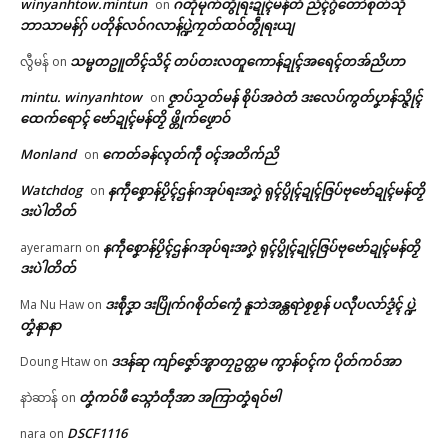
winyanhtow.mintun
ဂတဵုမုက်တွဵုရးဍုၚ်မန်တံ ညံၚ်ဂွံတောဲစုတ်သီု
on
ဘာသာမန်ဂှ် ပတိုန်လဝ်ဂလာန်ပ္ဍဲကၠတ်ထဝ်တွဵုရးယျ
သမ္မတဥူတိၚ်သိၚ် တပ်တးလတူကောန်ဍုၚ်အရေၚ်တအ်ညိဟာ
လွီမန်
on
mintu. winyanhtow
ဇၟာပ်သၟတ်မန် စိုပ်အဝဲတံ ဒးလေပ်ကွတ်ပၞာန်သ္ဇိုၚ်
on
ထေက်ရောၚ် ဗော်ဍုၚ်မန်တၟိ ဖ္တိုက်ဖၟောဝ်
Monland
ကေတ်ခန်လ္ၚတ်ကဵု ၀ၚ်အတိက်ညိ
on
Watchdog
နကဵုစၞောန်ပၟိၚ်ဌန်ဂအုပ်ရးအဂၞဲ ရုၚ်ပွိုၚ်ဍုၚ်ဇြပ်ဗုဗော်ဍုၚ်မန်တၟိ
on
ဒးပဲါတိတ်
နကဵုစၞောန်ပၟိၚ်ဌန်ဂအုပ်ရးအဂၞဲ ရုၚ်ပွိုၚ်ဍုၚ်ဇြပ်ဗုဗော်ဍုၚ်မန်တၟိ
ayeramarn
on
ဒးပဲါတိတ်
ဒးစဵုဒၞာ ဒးပြိုက်ဂစိုတ်ကၠေံ နူဘဲအန္တရာဲစၟစၟန် ပလီုပလာ်ဒၟံၚ် ပ္ဍဲ
Ma Nu Haw
on
တၞံနာနာ
ဒဒန်ဆု ကျာ်ဇၞော်အ္စာတၠဥတ္တမ ကွာန်ဝၚ်က ပိုတ်ကဝ်အာ
Doung Htaw
on
တၞံကဝ်ဖီ သ္ဂောံတဵုအာ အကြာတၞံရဝ်ဗါ
နာဲဆာန်
on
DSCF1116
nara
on