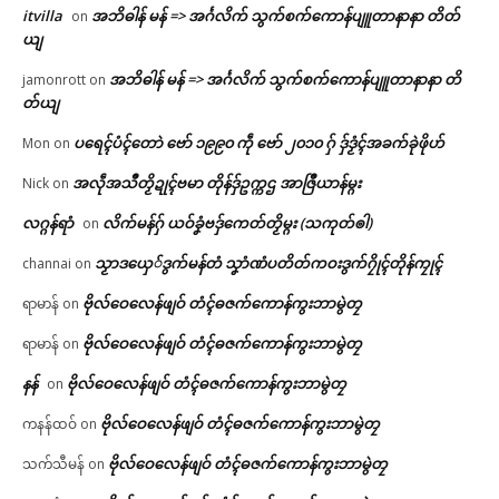
itvilla
အဘိဓါန် မန် => အၚ်္ဂလိက် သွက်စက်ကောန်ပျူတာနာနာ တိတ်
on
ယျ
အဘိဓါန် မန် => အၚ်္ဂလိက် သွက်စက်ကောန်ပျူတာနာနာ တိ
jamonrott
on
တ်ယျ
ပရေၚ်ပံၚ်တောဲ ဗော် ၁၉၉၀ ကဵု ဗော် ၂၀၁၀ ဂှ် ဒှ်ဒၟံၚ်အခက်ခုဲဖိုဟ်
Mon
on
အလဵုအသဳတၟိဍုၚ်ဗမာ တိုန်ဒှ်ဥက္ကဌ အာဇြဳယာန်မ္ဂး
Nick
on
လဂ္ဂန်ရာံ
လိက်မန်ဂှ် ယဝ်ခၞံဗဒှ်ကေတ်တၟိမ္ဂး (သကုတ်ၜါ)
on
သၟာဒယှေ်ဒွက်မန်တံ သၞာံဏံပတိတ်ကဝးဒွက်ဂၠိုၚ်တိုန်ကၠုၚ်
channai
on
ဗိုလ်ဝေလေန်ဖျဝ် တံၚ်ဓဇက်ကောန်ကွးဘာမွဲတၠ
ရာမာန်
on
ဗိုလ်ဝေလေန်ဖျဝ် တံၚ်ဓဇက်ကောန်ကွးဘာမွဲတၠ
ရာမာန်
on
နန်
ဗိုလ်ဝေလေန်ဖျဝ် တံၚ်ဓဇက်ကောန်ကွးဘာမွဲတၠ
on
ဗိုလ်ဝေလေန်ဖျဝ် တံၚ်ဓဇက်ကောန်ကွးဘာမွဲတၠ
ကနန်ထဝ်
on
ဗိုလ်ဝေလေန်ဖျဝ် တံၚ်ဓဇက်ကောန်ကွးဘာမွဲတၠ
သက်သီမန်
on