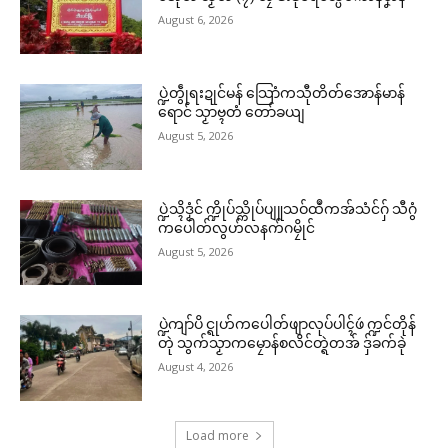
August 6, 2026
ပ္ဍဲတွဵုရးဍုင်မန် သြောံကသီုတိတ်အောန်မာန်
ရောင် သၟာဗ္ၚတံ တော်ခယျ
August 5, 2026
ဌာန်ပရိုၚ်ဗၠးၜးမန်
Related
ရုဲစှ်
ပ္ဍဲသ္ၚိဒၟံင် က္ဍိုပ်သ္ကိုပ်ပျူသဝ်ထဳကအ်သံင်ဂှ် သီဂွံ
ကပေါတ်လွဟ်လနက်ဂမၠိုင်
August 5, 2026
ပရိုၚ်လက္ကရဴအိုတ်
မုဟိုတ်အလဵုအသဳဗၟာအဆက်က်
ဝန်ဇၞော်ပရေၚ်ဍုၚ်သ္အာၚ်သေံ ဆဵု
🏛 လညာတ်ပါ်ပဲါ
ဂွံပတှ်ေအလဵုသဳဍုင်ကြုက်ရော
ကဵုသမ္မတတၟိဍုၚ်ဗၟာဂှ် မူအကာဲအ
ပ္ဍဲကျာ်ပိ င္ရုဟ်ကပေါတ်ဖျာလုပ်ပါၚ်ဖဴ က္ဍင်တိုန်
June 23, 2026
ရာတၟေၚ်ရော (၁)
တုဲ သွက်သၟာကမၠောန်စလိင်တ္ရဲတအ် ဒှ်ခက်ခုဲ
ညးဒါန်လိက်
In "ပရိုၚ်"
April 27, 2026
August 4, 2026
In "လိက်ပရေၚ်"
ဗွဳဒဳယဵု
Load more