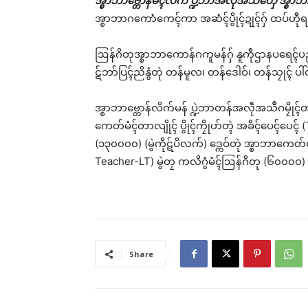
အ္စာဘာဗ္တောန်မံၚ်လိက် ပ္ဍဲဘာအလဵုအသဳတှ်ေ အ္စ
အ္စာဘာဂကောံကေၚ်ကာ အဆံၚ်ပွိုၚ်ဍုၚ်ဂှ် ထပ်ဟီုရ
ဩန်ဂိတုအ္စာဘာကောန်ဂကူမန်ဂှ် နူကဵုဌာနပရေၚ်ပညာ ပ္
ဋ်ဘာ်ပြၚ်ညိနွံတုဲ တန်မူလ၊ တန်ဒေါဝ်၊ တန်သၠုၚ် 
ကိစ္
တန်
တၟာ
အ္စာဘာဗ္တောန်လိက်မန် ပ္ဍဲဘာတန်အလဵုအသဳဂမၠိုၚ်တ
Jun
ကေတ်မံၚ်တာလျိုၚ် ပွိုၚ်ကၠိုဟ်တ္ၚဲ အခိၚ်ပေၚ်ပေၚ်
In "
(၁၃၀၀၀၀) (မွဲကိုဋ်ပိလက်) ဒ္ကေဝ်တုဲ အ္စာဘာကေတ်မ
Teacher-LT) မွဲတၠ ကလိဂွံမံၚ်ဩန်ဂိတု (၆၀၀၀၀) 
Share