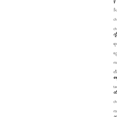
ၚ်
ဒိ
ch
ch
ကၟ
ရာ
ဗည
ကန
တီ
ရေ
ta
ထံ
ch
ကန
သၞ