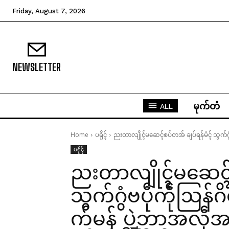
Friday, August 7, 2026
NEWSLETTER
မုက်တံ
ALL
Home
ပရိုၚ်
ညးတာလျိုၚ်မဆေၚ်စပ်တအ် ချပ်ရန်မံၚ် သွက်ဂွံဗ
ပရိုၚ်
ညးတာလျိုၚ်မဆေၚ်စ
သွက်ဂွံဗပဵုကဵုဩန်ဂ
က်မန် ပ္ဍဲဘာအလဵု