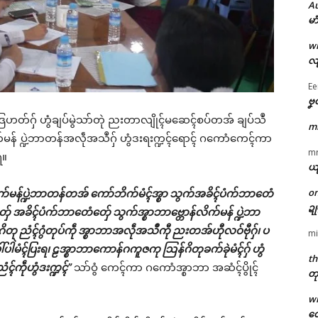
A
မာ
w
လျ
Ee
ဗၞ
ုဒြဟတ်ဂှ် ဟွံချပ်မွဲသာ်တုဲ ညးတာလျိုၚ်မဆေၚ်စပ်တအ် ချပ်သဳ
m
လိက်မန် ပ္ဍဲဘာတန်အလဵုအသဳဂှ် ဟွံဒးရးက္ဍၚ်ရောၚ် ဂကောံကေၚ်ကာ
m
ရ။
ယ
o
က်မန်ပ္ဍဲဘာတန်တအ် ကော်ဘိက်မံၚ်အ္စာ သွက်အခိၚ်ပံက်ဘာတေံ
ဍ
်ေ အခိၚ်ပံက်ဘာတေံတှ်ေ သွက်အ္စာဘာဗ္တောန်လိက်မန် ပ္ဍဲဘာ
ိတု ညံၚ်ဂွံတုပ်ကဵု အ္စာဘာအလဵုအသဳကီု ညးတအ်ဟီုလဝ်ဗီုဂှ်၊ ပ
mi
ပါဲမံၚ်ပြးရ၊ ဠအ္စာဘာကောန်ဂကူဇကု ဩန်ဂိတုခက်ခုဲမံၚ်ဂှ် ဟွံ
th
ၚ်ကဵုဟွံဒးက္ဍၚ်”
သာ်ဝွံ ကေၚ်ကာ ဂကောံအ္စာဘာ အဆံၚ်ပွိုၚ်
တု
w
တေ