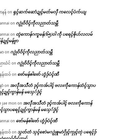
ရုၚ်ဆက်ဆောံဍုၚ်မတ်မလီု ကလေၚ်ပံက်ယျ
ဟနန်
on
ဂဥုဲဝိဝိၚ်ကဵုလညာတ်သမ္တီ
annai
on
တ္ၚဲကောန်ဂကူမန်(၆၅)ဝါ ကဵု ပရေၚ်ၜိုဟ်လလမ်
annai
on
ိန်ဍုၚ်မန်ဗၟာ
ဂဥုဲဝိဝိၚ်ကဵုလညာတ်သမ္တီ
မာ
on
ဂဥုဲဝိဝိၚ်ကဵုလညာတ်သမ္တီ
ာဃံင်
on
ဗော်မန်ၜါဗော် ဟွံဒှ်ပံၚ်ဏီ
န်ထဝ်
on
အလဵုအသဳတံ ဒုၚ်ကအ်ပါၚ် ဗလးကဵုကောန်ထံၚ်သၟာပ
နာဲ
on
ၚ်ဍုၚ်ကွာန်မန် မသှေ်ဒၟံၚ်
အလဵုအသဳတံ ဒုၚ်ကအ်ပါၚ် ဗလးကဵုကောန်
e jae mon
on
ၚ်သၟာပရေၚ်ဍုၚ်ကွာန်မန် မသှေ်ဒၟံၚ်
ဗော်မန်ၜါဗော် ဟွံဒှ်ပံၚ်ဏီ
annai
on
သၟတ်တံ သုၚ်စောဲမဂဥုဲၜူမာဲဂၠိုၚ်ကၠုၚ်တုဲ ပရေၚ်ဒှ်
န်ထဝ်
on
ဝဲလေဝ်ဂၠိုၚ်ကၠုၚ်