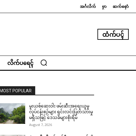
အၚ်္ဂလိက်
ဗၟာ
ဆက်စၠောံ
ထံက်ပၚ်
လိက်ပရေၚ်
MOST POPULAR
မူးယစ်ဆေးဝါး ဖမ်းဆီးအရေးယူမှု
လုပ်ငန်းစဉ်များ ရှင်းလင်းပြတ်သားမှု
မရှိသဖြင့် ဒေသခံများစိုးရိမ်
August 7, 2026