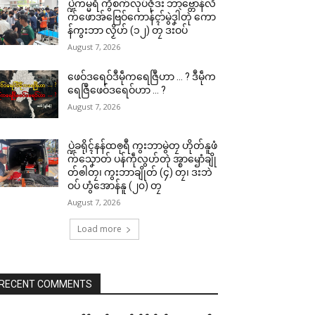
ပ္ဍဲကမ္မရဳ ကွဳစက်လုပ်ဇီုဒး ဘာဗ္တောန်လိ
က်ဖောအ်ဗြေဝ်ကောန်ၚာ်မွဲဒၞါဲတုဲ ကော
န်ကွးဘာ လၟိဟ် (၁၂) တၠ ဒးဝပ်
August 7, 2026
ဖေဝ်ဒရေဝ်ဒဳမဵုကရေဇြဳဟာ … ? ဒဳမဵုက
ရေဇြဳဖေဝ်ဒရေဝ်ဟာ … ?
August 7, 2026
ပ္ဍဲခရိုၚ်နန်ထၜုရဳ ကွးဘာမွဲတၠ ဟိုတ်နူဖံ
က်သၞောတ် ပန်ကဵုလွဟ်တုဲ အ္စာၝောံချို
တ်ၜါတၠ၊ ကွးဘာချိုတ် (၄) တၠ၊ ဒးဘဲ
ဝပ် ဟွံအောန်နူ (၂၀) တၠ
August 7, 2026
Load more
RECENT COMMENTS