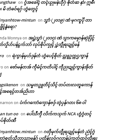
ungthaw
ဂွံအခေါၚ် တၚ်ယၟုမန်ဟီုဂှ် ၜိုတ်ဆ နာဲ၊ ဣစဳ၊
on
ံ၊ မိ တံဓဝ်ရဂှ် ဟွံတၟေၚ်
inyanhtow-mintun
သၞာံ (၂၀၁၉) ဏံ မုဂကူပိုဲ တာ
on
ိုၚ်နွံရော?
အပ္ဍဲသၞာံ (၂၀၁၇) ဏံ သၟာကမၠောန်ဆုဲပြံၚ်
nda Monnya
on
တ်လၟိဟ်ပန်ဠက်ဘာ် လုပ်စိုပ်ကၠုၚ် ပ္ဍဲတွဵုရးဍုၚ်မန်
ro
ရဲကွာန်မုဟ်ဒုန်တံ ဟွံပေၚ်စိုတ် လ္တူဥက္ကဌကွာန်
on
ဗော်မန်တအ် ကဵုမံၚ်ကတိပါၚ် ကဵုညးဍုၚ်ကွာန်အိုတ်
ro
on
ျ
ngsikenon
သမ္မတဥူတိၚ်သိၚ် တပ်တးလတူကောန်
on
ုၚ်အရေၚ်တအ်ညိဟာ
ပံက်ဂကောံကၠောန်ဗဒှ် တ္ၚဲပၠန်ဂတး ၆၈ ဝါ
narnon
on
an tun oo
ပေါဲသဳကၠဳ လိက်ကသုက် NCA ဟွံဂွံတၚ်
on
ပ်စိုတ်ဏီ
inyanhtow.mintun
ဂတဵုမုက်တွဵုရးဍုၚ်မန်တံ ညံၚ်ဂွံ
on
ာဲစုတ်သီုဘာသာမန်ဂှ် ပတိုန်လဝ်ဂလာန်ပ္ဍဲကၠတ်ထဝ်တွဵုရး