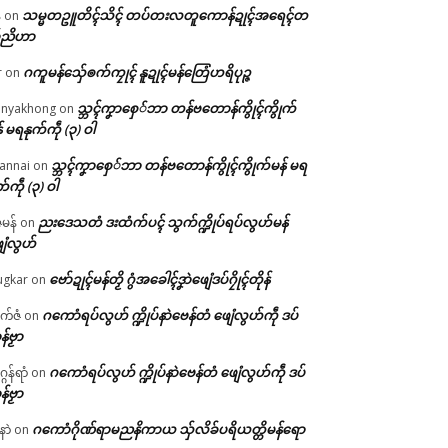
သမ္မတဥူတိၚ်သိၚ် တပ်တးလတူကောန်ဍုၚ်အရေၚ်တ
်
on
်ညိဟာ
ဂကူမန်​သှ်ေၜက်ကၠုၚ် နူဍုၚ်မန်တြေံဟရိပုဉ္ဇ
r
on
သ္ဘၚ်ကၞာစှေ်ဘာ တန်ဗတောန်ကွိုၚ်ကွိုက်
nyakhong
on
် မရနုက်ကဵု (၃) ဝါ
သ္ဘၚ်ကၞာစှေ်ဘာ တန်ဗတောန်ကွိုၚ်ကွိုက်မန် မရ
annai
on
က်ကဵု (၃) ဝါ
ညးဒေသတံ ဒးထံက်ပၚ် သွက်က္ဍိုပ်ရပ်လွဟ်မန်
ဇမန်
on
ေံလွဟ်
ဗော်ဍုၚ်မန်တၟိ ဂွံအခေါၚ်ဒၞာဲဖျေံဒပ်ဂၠိုၚ်တိုန်
gkar
on
ဂကောံရပ်လွဟ် က္ဍိုပ်နာဲဗေန်တံ ဖျေံလွဟ်ကဵု ဒပ်
ုက်ဇံ
on
န်ဗၟာ
ဂကောံရပ်လွဟ် က္ဍိုပ်နာဲဗေန်တံ ဖျေံလွဟ်ကဵု ဒပ်
ဂန်ရာံ
on
န်ဗၟာ
ဂကောံဂိုဏ်ရာမညနိကာယ သှ်လိခ်ပရိယတ္တိမန်ရော
နာဲ
on