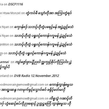
DSCF1116
ra
on
တၞံကဝ်ဖီ သ္ဂောံတဵုအာ အကြာတၞံရဝ်
e Htaw Monzel
on
ကၠောန်ဗဒှ် သဘၚ်ဟီုတွံပရေၚ်မန် အပ္ဍဲဍုၚ်သေံ
i Nyan
on
ဂ
သဘၚ်ဟီုတွံ ပရူဝၚ်ကောန်ဂကူမန် ပ္ဍဲဍုၚ်သေံ
i Nyan
on
်
ာ
သဘၚ်ဟီုတွံ ပရူဝၚ်ကောန်ဂကူမန် ပ္ဍဲဍုၚ်သေံ
jinMon
on
သဘၚ်ဟီုတွံ ပရူဝၚ်ကောန်ဂကူမန် ပ္ဍဲဍုၚ်သေံ
္ကာ
on
hannai
ကျာ်ဇၞော်ဗၟာယှိုဲညဝါ က္ညကၠုၚ်စိုပ်ကဵုသြဝါဒ ပ္ဍဲ
on
ၚ်ကျာ်ပိ
DVB Radio 12.November.2012
onland
on
ကောန်ကွာန်ဓမ္မသ
oodmonraingwmow@gmail.com
on
 အာထ္ၜးဆန္ဒ ဂတမုက်ရုၚ်သၞောဝ်ဓဝ် ခရိုၚ်မတ်မလီု
ကိစ္စသွံ ဂအာၚ်တိ
oodmonraingwmow@gmail.com
on
ဂှ် ဟွံဆေၚ်စပ်ကဵုညးရောၚ် ဥက္ကဋ္ဌတြေံ ကွာန်ဓမ္မသ ဟီု