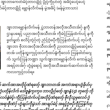
 အ္စာဘာကေတ်မံၚ်တာလျိုၚ် ပွိုၚ်ကၠိုဟ်တ္ၚဲ အခိၚ်ပေၚ်ပေၚ်
ယ
ံၚ်တာလျိုၚ် ဗ္တောန်လိက်မန် မွဲအခိၚ် (မန်မွဲဘာသာ)
လွ
တ
m
အ္စာဘာဗ္တောန်လိက်မန် ပ္ဍဲဘာတန်အလဵုအသဳတအ်ဂှ် နူကဵု
ဌာန်ပရိုၚ်ဗၠးၜးမန်
ကွ
ဌာနပရေၚ် ပညာအလဵုအသဳတအ် ကဵုမံၚ်ဩန်ထံက်ပၚ် နကဵု
ဗၞတ်ဗ္ၜတ် စလိၚ်တ္ၚဲဂှ်တုဲ ညံၚ်ဂွံဗပဵုကဵုဩန်ထံက်ပၚ် တုပ်ကဵု
M
ရုဲစှ်
အ္စာဘာ ဗီုဘာအလဵုအသဳတအ်ကီု ညးတာလျိုၚ်မဆေၚ်စပ်
W
တအ် ပတိုန်ထ္ၜးကၠုၚ်ထပ်ကဵုထပ်နွံကီုလေဝ် ဩန်ဗါတ်ဂျေ
ဗု
ပရိုၚ်လက္ကရဴအိုတ်
က် သွက်ဩန်ဘဏ္ဍာ သွက်အ္စာဘာဗ္တောန်လိက် ကောန်ဍုၚ်
ay
အရၚ်တအ်ဂှ် ဟွံမွဲရောၚ် အလဵုအသဳအဆက်ဆက်တအ် ဟီု
🏛 လညာတ်ပါ်ပဲါ
ဗု
ကလးကၠုၚ်လဝ်ရ။
M
ညးဒါန်လိက်
လီ
မွဲသာ် ဆက်အာအတိုၚ်ဏံရတှ်ေ အ္စာဘာတအ် အကာဲအရာဟွံခိုဟ်ပု
တိုန်လိက် ဒေါံဇူနွံကၠးကၠး၊ ဘာလ္ၚဵုဂှ်တှ်ေ အ္စာနွံ (၄) တၠတှ်ေ ဘို
Do
ဗွဳဒဳယဵု
တ
မိၚ်လဝ်နွံမံၚ်၊ ကဵုဩန်ထံက်ပၚ်အတိုၚ်ဏံရတှ်ေ ဗီုလဵုသ္ပမှလေဝ် ဂွံ
ာဗီုဏံဂှ် ဟွံချပ်ကဵုမွဲသာ် အာချပ်မံၚ် အရၚ်ဂွံဗပဵုကဵုဩန်ဂိတု
ကေတ်အဆက်
နာ
ated