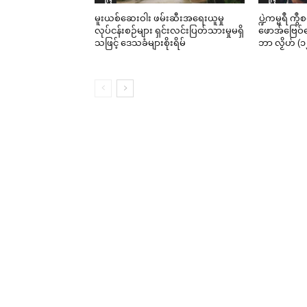
မူးယစ်ဆေးဝါး ဖမ်းဆီးအရေးယူမှု
ပ္ဍဲကမ္မရဳ ကွ
လုပ်ငန်းစဉ်များ ရှင်းလင်းပြတ်သားမှုမရှိ
ဖောအ်ဗြေဝ်ကေ
သဖြင့် ဒေသခံများစိုးရိမ်
ဘာ လၟိဟ် (၁