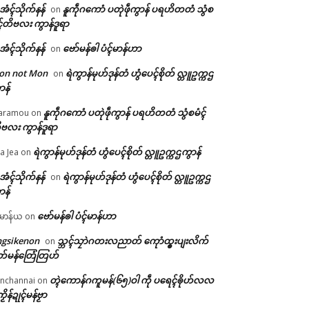
ဲအံၚ်သိုက်နန်
နူကဵုဂကောံ ပတုဲဖဵုကွာန် ပရဟိတတံ သွံစ
on
ၚ်တိဗလး ကွာန်ဒူရာ
ဲအံၚ်သိုက်နန်
ဗော်မန်ၜါ ပံၚ်မာန်ဟာ
on
on not Mon
ရဲကွာန်မုဟ်ဒုန်တံ ဟွံပေၚ်စိုတ် လ္တူဥက္ကဌ
on
ာန်
နူကဵုဂကောံ ပတုဲဖဵုကွာန် ပရဟိတတံ သွံစမံၚ်
aramou
on
ဗလး ကွာန်ဒူရာ
ရဲကွာန်မုဟ်ဒုန်တံ ဟွံပေၚ်စိုတ် လ္တူဥက္ကဌကွာန်
a Jea
on
ဲအံၚ်သိုက်နန်
ရဲကွာန်မုဟ်ဒုန်တံ ဟွံပေၚ်စိုတ် လ္တူဥက္ကဌ
on
ာန်
ဗော်မန်ၜါ ပံၚ်မာန်ဟာ
မာန်ယ
on
ngsikenon
သ္ဘၚ်သၠာဲဂတးလညာတ် ကေုာံထ္ၜးပျးလိက်
on
တ်မန်တြေံတြဟ်
တ္ၚဲကောန်ဂကူမန်(၆၅)ဝါ ကဵု ပရေၚ်ၜိုဟ်လလ
nchannai
on
ကၟိန်ဍုၚ်မန်ဗၟာ