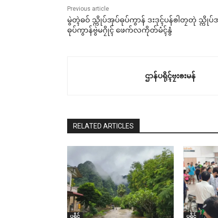
Previous article
မွဲတ္ၚဲဓဝ် သ္ကိုပ်အုပ်ဓုပ်ကွာန် ဒးဒုၚ်ပန်ၜါတၠတုဲ သ္ကိုပ်
ဓုပ်ကွာန်ဗွဲမဂၠိုၚ် ဖေက်လကိုတ်မံၚ်နွံ
ဌာန်ပရိုၚ်ဗၠးၜးမန်
RELATED ARTICLES
ပရိုၚ်
ပရိုၚ်