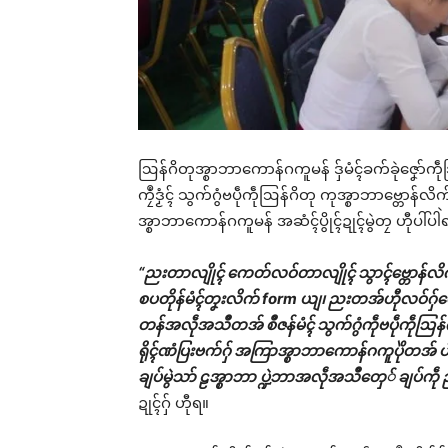
ဩန်ဂိတုအ္စာဘာကောန်ဂကူမန် ဒှ်မံၚ်ခက်ခုဲဇၞော်ကဵ
ကၠဳဒၟံၚ် သွက်ဂွံဗပဵုကဵုဩန်ဂိတု ကုအ္စာဘာဗ္တောန်
အ္စာဘာကောန်ဂကူမန် အဆံၚ်ပွိုၚ်ဍုၚ်မွဲတၠ ဟီုပါ်ပါဲ
“ညးတာလျိုၚ် ကေတ်လဝ်တာလျိုၚ် သွာၚ်ဗ္တောန်လိ
စပတိုန်မံၚ်တၞးလိက် form ယျ၊ ညးတအ်ဟီုလဝ်ဂှ်တှ
တန်အလဵုအသဳတအ် စဳဇန်မံၚ် သွက်ဂွံကဵုဗပဵုကဵုဩန်ဂ
ရိုၚ်ဏံပြးဗက်ဂှ် အကြာအ္စာဘာကောန်ဂကူပိုဲတအ် ပါ်
ချပ်မွဲသာ် ဠအ္စာဘာ ပ္ဍဲဘာအလဵုအသဳတှေ် ချပ်ကဵု ညံ
ဍုၚ်ဂှ် ဟီုရ။