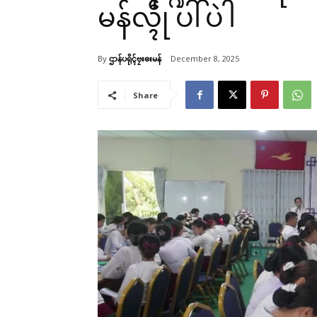
မန်လ္ၚဵု ပါ်ပဲါ
By
ဌာန်ပရိုၚ်ဗၠးၜးမန်
December 8, 2025
Share