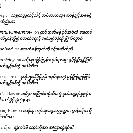
ျ
သမ္မတဥူတိၚ်သိၚ် တပ်တးလတူကောန်ဍုၚ်အရေၚ်
ီမန်
on
အ်ညိဟာ
intu. winyanhtow
ဇၟာပ်သၟတ်မန် စိုပ်အဝဲတံ ဒးလေပ်
on
တ်ပၞာန်သ္ဇိုၚ် ထေက်ရောၚ် ဗော်ဍုၚ်မန်တၟိ ဖ္တိုက်ဖၟောဝ်
onland
ကေတ်ခန်လ္ၚတ်ကဵု ၀ၚ်အတိက်ညိ
on
atchdog
နကဵုစၞောန်ပၟိၚ်ဌန်ဂအုပ်ရးအဂၞဲ ရုၚ်ပွိုၚ်ဍုၚ်ဇြပ်
on
ဗော်ဍုၚ်မန်တၟိ ဒးပဲါတိတ်
နကဵုစၞောန်ပၟိၚ်ဌန်ဂအုပ်ရးအဂၞဲ ရုၚ်ပွိုၚ်ဍုၚ်ဇြပ်
eramarn
on
ဗော်ဍုၚ်မန်တၟိ ဒးပဲါတိတ်
ဒးစဵုဒၞာ ဒးပြိုက်ဂစိုတ်ကၠေံ နူဘဲအန္တရာဲစၟစၟန် ပ
a Nu Haw
on
ုပလာ်ဒၟံၚ် ပ္ဍဲတၞံနာနာ
ဒဒန်ဆု ကျာ်ဇၞော်အ္စာတၠဥတ္တမ ကွာန်ဝၚ်က ပို
ung Htaw
on
်ကဝ်အာ
တၞံကဝ်ဖီ သ္ဂောံတဵုအာ အကြာတၞံရဝ်ဗါ
ဲဆာန်
on