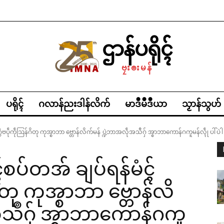
ဌာန်ပရိုၚ်
ဗၠးၜးမန်
ပရိုၚ်
ဂလာန်ညးဒါန်လိက်
မာဒဳမဳဒဳယာ
သၟာန်သွဟ်
ပဵုကဵုဩန်ဂိတု ကုအ္စာဘာ ဗ္တောန်လိက်မန် ပ္ဍဲဘာအလဵုအသဳဂှ် အ္စာဘာကောန်ဂကူမန်လ္ၚဵု ပါ်ပဲါ
ပ်တအ် ချပ်ရန်မံၚ်
ိတု ကုအ္စာဘာ ဗ္တောန်လိ
အသဳဂှ် အ္စာဘာကောန်ဂကူ