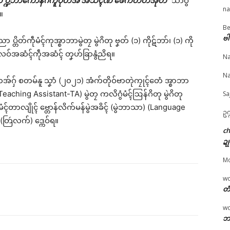
ာဘာ ပ္ဍဲဘာကောန်ဂကူပိုဲတအ် အသိၚ်ဏံ ဖေက်တိတ်အိုတ်”
သာ်ဝွံ
na
။
Be
© ဌာန်ပရိုၚ်ဗၠးၜးမန်
ဗါ
တိတ်ကဵုမံၚ်ကုအ္စာဘာမွဲတၠ မွဲဂိတု ဗၞတ် (၁) ကိုဋ်ဘာ်၊ (၁) ကို
ပါ်လဝ်အဆံၚ်ကဵုအဆံၚ် တၞဟ်ခြာနွံညိရ။
Na
စဗ္တောန်လိက်မန် ပ္ဍဲဘာ
အ္စာဘာကောန်ဂကူမန်
အ္စာဘာကောန်ဂကူမန်
အလဵုအသဳဂှ် ခက်ခုဲနွံ
သွက်ဂွံဒေံါဇူဂၠိုၚ်တုဲ ဘာ
မၠိုၚ် ဂွံဆက်ကေတ်တာ
Na
ဂလိုၚ်ရောၚ်ဂး
လ္ၚဵု အ္စာဘာသီုဖအိုတ်
လျိုၚ် သၞာံဇမၠိၚ်မာန် သာ
အ်ဂှ် စတမ်နူ သၞာံ (၂၀၂၁) အံက်တိုဝ်ဗာတုဲကၠုၚ်တေံ အ္စာဘာ
e 16, 2026
ဒေံါဇူနွံ
လဵုဒးရေၚ်တၠုၚ်အာရေ
 (Teaching Assistant-TA) မွဲတၠ ကလိဂွံမံၚ်ဩန်ဂိတု မွဲဂိတု
Sa
ပရိုၚ်"
April 25, 2026
February 14, 2026
ံၚ်တာလျိုၚ် ဗ္တောန်လိက်မန်မွဲအခိၚ် (မွဲဘာသာ) (Language
In "ပရိုၚ်"
In "ပရိုၚ်"
ဥက
(တြဴလက်) ဒ္ကေဝ်ရ။
c
ဍု
M
w
တံ
w
ဘာ