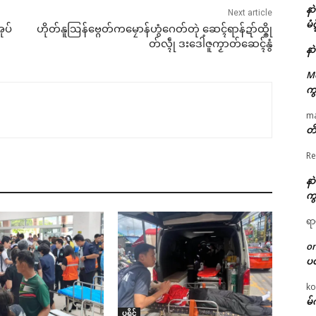
နာ
Next article
မံ
အုပ်
ဟိုတ်နူဩန်ဗ္ဂေတ်ကမၠောန်ဟွံဂေတ်တုဲ ဆေၚ်ရာန်ဍာ်ထ္ၜို
တ်လ္ၚဵု ဒးဒေါံဇူကၟာတ်ဆေၚ်နွံ
နာ
M
ကွ
m
တိ
Re
နာ
ကွ
ရာ
o
ပ
ko
မ်
ပရိုၚ်