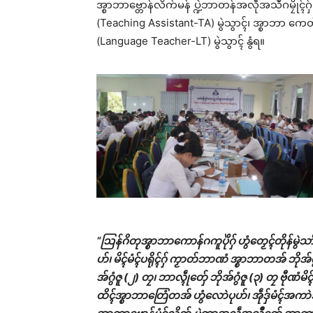
အ္စာဘာဗ္တောန်လိက်မန် ပ္ဍဲဘာတန်အလဵုအသဳဂမၠိုၚ်ဂှ်
(Teaching Assistant-TA) မွဲသွာၚ်၊ အ္စာဘာ ကေတ်မ
(Language Teacher-LT) မွဲသွာၚ် နွံရ။
“ဩန်ဂိတုအ္စာဘာကောန်ဂကူပိုဲဂှ် ဟွံတၟေၚ်တိုန်
ဟ်၊ မိၚ်မံၚ်ပရိုၚ်ဂှ် ကၟာတ်ဘာဏံ အ္စာဘာတအ် ဘိုအ်ဂွံပ
အ်ဂွံဇူ (၂) တၠ၊ ဘာလ္ၚဵုတှ်ေ ဘိုအ်ဂွံဇူ (၃) တၠ ဗီုဏံ
ထိၚ်အ္စာဘာတြေံတအ် ဟွံလောဲပုဟ်၊ အဵုဒှ်မံၚ်အကာဲအရ
Rel