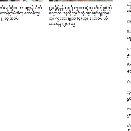
မန
ဳစက်လုပ်ဇီုဒး ဘာဗ္တောန်လိက်
ပ္ဍဲခရိုၚ်နန်ထၜုရဳ ကွးဘာမွဲတၠ ဟိုတ်နူဖံက်
အ
ာန်ၚာ်မွဲဒၞါဲတုဲ ကောန်ကွး
သၞောတ် ပန်ကဵုလွဟ်တုဲ အ္စာၝောံချိုတ်ၜါ
၂) တၠ ဒးဝပ်
တၠ၊ ကွးဘာချိုတ် (၄) တၠ၊ ဒးဘဲဝပ် ဟွံ
jo
အောန်နူ (၂၀) တၠ
Ba
မန
ch
နု
ဗီ
ဖျ
Ou
သိ
ပၞာ
လဂ္
ပၞာ
တီ