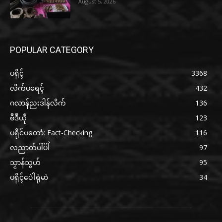
August 5, 2026
POPULAR CATEGORY
ပရိုၚ်
3368
လိက်ပရေၚ်
432
ဂလာန်ညးဒါန်လိက်
136
ဗဳဒဳယဵု
123
ပရိုင်ပတောံ: Fact-Checking
116
လညာတ်ပါ်ပါဲ
97
သၟာန်သွဟ်
95
ပရိုၚ်ပေဲါရုဲမာဲ
34