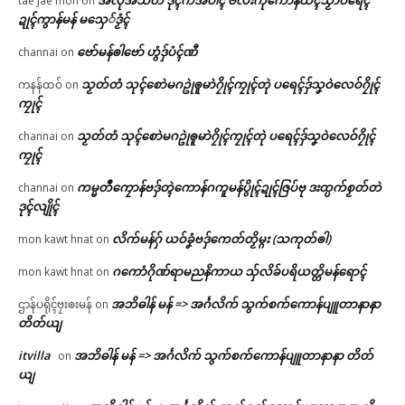
tae jae mon
on
ဍုၚ်ကွာန်မန် မသှေ်ဒၟံၚ်
ဗော်မန်ၜါဗော် ဟွံဒှ်ပံၚ်ဏီ
channai
on
သၟတ်တံ သုၚ်စောဲမဂဥုဲၜူမာဲဂၠိုၚ်ကၠုၚ်တုဲ ပရေၚ်ဒှ်သၞဝဲလေဝ်ဂၠိုၚ်
ကနန်ထဝ်
on
ကၠုၚ်
သၟတ်တံ သုၚ်စောဲမဂဥုဲၜူမာဲဂၠိုၚ်ကၠုၚ်တုဲ ပရေၚ်ဒှ်သၞဝဲလေဝ်ဂၠိုၚ်
channai
on
ကၠုၚ်
ကမ္မတဳကၠောန်ဗဒှ်တ္ၚဲကောန်ဂကူမန်ပွိုၚ်ဍုၚ်ဇြပ်ဗု ဒးထ္ပက်စၟတ်တဲ
channai
on
ဒုၚ်လျိုၚ်
လိက်မန်ဂှ် ယဝ်ခၞံဗဒှ်ကေတ်တၟိမ္ဂး (သကုတ်ၜါ)
mon kawt hnat
on
ဂကောံဂိုဏ်ရာမညနိကာယ သှ်လိခ်ပရိယတ္တိမန်ရောၚ်
mon kawt hnat
on
အဘိဓါန် မန် => အၚ်္ဂလိက် သွက်စက်ကောန်ပျူတာနာနာ
ဌာန်ပရိုၚ်ဗၠးၜးမန်
on
တိတ်ယျ
itvilla
အဘိဓါန် မန် => အၚ်္ဂလိက် သွက်စက်ကောန်ပျူတာနာနာ တိတ်
on
ယျ