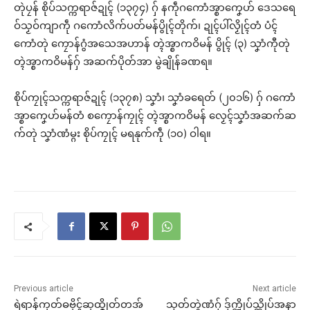
တုဲပၠန် စိုပ်သက္ကရာဇ်ဍုၚ် (၁၃၇၄) ဂှ် နကဵုဂကောံအ္စာကၞေဟ် ဒေသရေ
ဝ်သၟဝ်ကျာကဵု ဂကောံလိက်ပတ်မန်ပွိုၚ်တိုက်၊ ဍုၚ်ပါ်လၟိုၚ်တံ ပံၚ်
ကောံတုဲ ကၠောန်ဂွံအသေအဟာန် တ္ၚဲအ္စာကဝိမန် ပွိုၚ် (၃) သၞာံကီုတုဲ
တ္ၚဲအ္စာကဝိမန်ဂှ် အဆက်ပိုတ်အာ မွဲချိုန်ခဏရ။
စိုပ်ကၠုၚ်သက္ကရာဇ်ဍုၚ် (၁၃၇၈) သၞာံ၊ သၞာံခရေတ် (၂၀၁၆) ဂှ် ဂကောံ
အ္စာကၞေဟ်မန်တံ စကၠောန်ကၠုၚ် တ္ၚဲအ္စာကဝိမန် လၟေၚ်သၞာံအဆက်ဆ
က်တုဲ သၞာံဏံမ္ဂး စိုပ်ကၠုၚ် မရနုက်ကဵု (၁၀) ဝါရ။
Previous article
Next article
ရဲရာန်ကုတ်ဓဗိုၚ်ဆုထ္ၜိုတ်တအ်
သၟတ်တ္ၚဲဏံဂှ် ဒှ်က္ဍိုပ်သ္ကိုပ်အနာ