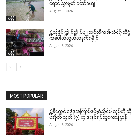
ရောင် သၟာဗ္ၚတံ တော်ခယျ
August 5, 2026
ပရိုၚ်
ပ္ဍဲသ္ၚိဒၟံင် က္ဍိုပ်သ္ကိုပ်ပျူသဝ်ထဳကအ်သံင်ဂှ် သီဂွံ
ကပေါတ်လွဟ်လနက်ဂမၠိုင်
August 5, 2026
ပရိုၚ်
MOST POPULAR
ပ္ဍဲၜဳက္လေင် ဒေံဒုအကြာပ်ဒပ်ဗၠာဲသၟိင်ပါလုပ်ကီု သီု
ဖအိုတ် သၟတ် (၇) တၠ ဒးဒုင်ရပ်သ္ပကောန်ပၞာန်
August 6, 2026