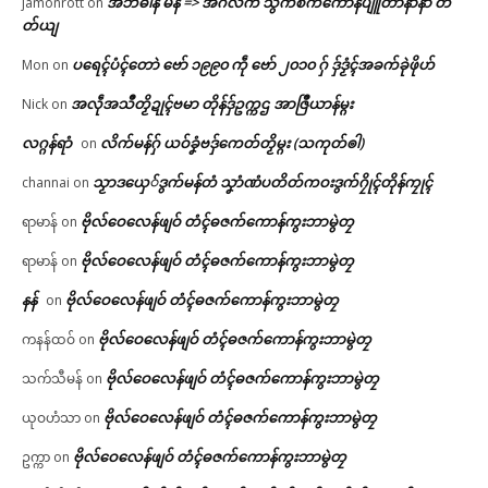
အဘိဓါန် မန် => အၚ်္ဂလိက် သွက်စက်ကောန်ပျူတာနာနာ တိ
jamonrott
on
တ်ယျ
ပရေၚ်ပံၚ်တောဲ ဗော် ၁၉၉၀ ကဵု ဗော် ၂၀၁၀ ဂှ် ဒှ်ဒၟံၚ်အခက်ခုဲဖိုဟ်
Mon
on
အလဵုအသဳတၟိဍုၚ်ဗမာ တိုန်ဒှ်ဥက္ကဌ အာဇြဳယာန်မ္ဂး
Nick
on
လဂ္ဂန်ရာံ
လိက်မန်ဂှ် ယဝ်ခၞံဗဒှ်ကေတ်တၟိမ္ဂး (သကုတ်ၜါ)
on
သၟာဒယှေ်ဒွက်မန်တံ သၞာံဏံပတိတ်ကဝးဒွက်ဂၠိုၚ်တိုန်ကၠုၚ်
channai
on
ဗိုလ်ဝေလေန်ဖျဝ် တံၚ်ဓဇက်ကောန်ကွးဘာမွဲတၠ
ရာမာန်
on
ဗိုလ်ဝေလေန်ဖျဝ် တံၚ်ဓဇက်ကောန်ကွးဘာမွဲတၠ
ရာမာန်
on
နန်
ဗိုလ်ဝေလေန်ဖျဝ် တံၚ်ဓဇက်ကောန်ကွးဘာမွဲတၠ
on
ဗိုလ်ဝေလေန်ဖျဝ် တံၚ်ဓဇက်ကောန်ကွးဘာမွဲတၠ
ကနန်ထဝ်
on
ဗိုလ်ဝေလေန်ဖျဝ် တံၚ်ဓဇက်ကောန်ကွးဘာမွဲတၠ
သက်သီမန်
on
ဗိုလ်ဝေလေန်ဖျဝ် တံၚ်ဓဇက်ကောန်ကွးဘာမွဲတၠ
ယုဝဟံသာ
on
ဗိုလ်ဝေလေန်ဖျဝ် တံၚ်ဓဇက်ကောန်ကွးဘာမွဲတၠ
ဥက္ကာ
on