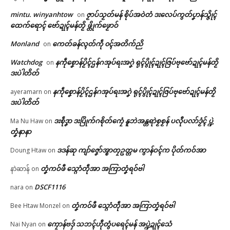
ဟ်ရောၚ်
February 5, 2026
mintu. winyanhtow
ဇၟာပ်သၟတ်မန် စိုပ်အဝဲတံ ဒးလေပ်ကွတ်ပၞာန်သ္ဇိုၚ်
on
May 13, 2026
In "ပရိုၚ်"
🏛 လညာတ်ပါ်ပဲါ
ထေက်ရောၚ် ဗော်ဍုၚ်မန်တၟိ ဖ္တိုက်ဖၟောဝ်
In "ပရိုၚ်"
Monland
ကေတ်ခန်လ္ၚတ်ကဵု ၀ၚ်အတိက်ညိ
on
ညးဒါန်လိက်
Watchdog
နကဵုစၞောန်ပၟိၚ်ဌန်ဂအုပ်ရးအဂၞဲ ရုၚ်ပွိုၚ်ဍုၚ်ဇြပ်ဗုဗော်ဍုၚ်မန်တၟိ
on
ဒးပဲါတိတ်
ဗွဳဒဳယဵု
နကဵုစၞောန်ပၟိၚ်ဌန်ဂအုပ်ရးအဂၞဲ ရုၚ်ပွိုၚ်ဍုၚ်ဇြပ်ဗုဗော်ဍုၚ်မန်တၟိ
ayeramarn
on
ကေတ်အဆက်
ဂကောံပံၚ်ကောံမန်ၜါဍုၚ် ဒက်ပ္တန်
ဒးပဲါတိတ်
ဂကောံဗ္တောန်လိက်ပတ်မန် ကေုာံ
ဒးစဵုဒၞာ ဒးပြိုက်ဂစိုတ်ကၠေံ နူဘဲအန္တရာဲစၟစၟန် ပလီုပလာ်ဒၟံၚ် ပ္ဍဲ
Ma Nu Haw
on
ယေန်သၞာၚ်ဗုဒ္ဓဘာသာ အလုံဍုၚ်
တၞံနာနာ
သေံ
June 30, 2026
© ဌာန်ပရိုၚ်ဗၠးၜးမန်
ဒဒန်ဆု ကျာ်ဇၞော်အ္စာတၠဥတ္တမ ကွာန်ဝၚ်က ပိုတ်ကဝ်အာ
Doung Htaw
on
In "ပရိုၚ်"
တၞံကဝ်ဖီ သ္ဂောံတဵုအာ အကြာတၞံရဝ်ဗါ
နာဲဆာန်
on
DSCF1116
nara
on
တၞံကဝ်ဖီ သ္ဂောံတဵုအာ အကြာတၞံရဝ်ဗါ
Bee Htaw Monzel
on
ကၠောန်ဗဒှ် သဘၚ်ဟီုတွံပရေၚ်မန် အပ္ဍဲဍုၚ်သေံ
Nai Nyan
on