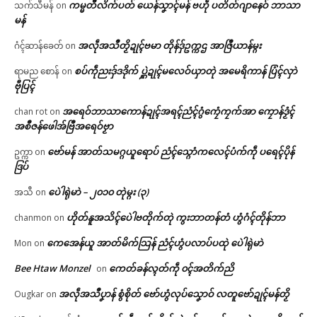
ကမ္မတဳလိက်ပတ် ယေန်သၞာၚ်မန် ဗဟဵု ပတိတ်ဂျာနေဝ် ဘာသာ
သက်သီမန်
on
မန်
အလဵုအသဳတၟိဍုၚ်ဗမာ တိုန်ဒှ်ဥက္ကဌ အာဇြဳယာန်မ္ဂး
ဂံၚ်ဆာန်ခေတ်
on
စပ်ကဵုညးဒှ်ဒဒိုက် ပ္ဋဲဍုၚ်မလေဝ်ယှာတုဲ အမေရိကာန် ပြံၚ်လှာဲ
ရာမည စောန်
on
ဗီုပြၚ်
အရေဝ်ဘာသာကောန်ဍုၚ်အရၚ်ညံၚ်ဂွံကၠေံကၠက်အာ ကၠောန်ဒၟံၚ်
chan rot
on
အစဳဇန်ဖေါအ်ဗြဳအရေဝ်ဗၟာ
ဗော်မန် အာတ်သမဂ္ဂယူရောပ် ညံၚ်သ္ဂောံကလေၚ်ပံက်ကဵု ပရေၚ်ပိုန်
ဥက္ကာ
on
ဒြပ်
ပေဲါရုဲမာဲ – ၂၀၁၀ တုဲမ္ဂး (၃)
အသီ
on
ဟိုတ်နူအသိၚ်ပေဲါဗတိုက်တုဲ ကွးဘာတန်တံ ဟွံဂံၚ်တိုန်ဘာ
chanmon
on
ကေအေန်ယူ အာတ်မိက်သြန် ညံၚ်ဟွံပလာပ်ပထုဲ ပေဲါရုဲမာဲ
Mon
on
Bee Htaw Monzel
ကေတ်ခန်လ္ၚတ်ကဵု ၀ၚ်အတိက်ညိ
on
အလဵုအသဳပၞာန် စွံစိုတ် ဗော်ဟွံလုပ်သၞောဝ် လတူဗော်ဍုၚ်မန်တၟိ
Ougkar
on