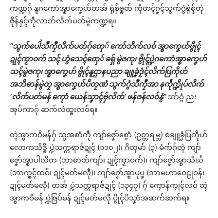
ကဏ္ဍဂှ် နူဂကောံအ္စာကၞေဟ်တအ် ရုဲစှ်ဗ္ၜတ် ကဵုတၚ်ဂၞၚ်သွက်ဂွံရုဲစှ်တုဲ
ဇိုန်နှၚ်ကဵုလာဘ်လိက်ပတ်မွဲကဏ္ဍရ။
“သွက်ပေါဲသဳကၠဳလိက်ပတ်ဂှ်တှေ် ကော်ဘိက်လဝ် အ္စာကၞေဟ်ဗွိုၚ်
ဍုၚ်ကၟာဝက် သၚ် ဟွံသေၚ်တှေ် ခရှ် မွဲဇကု၊ ဗွိုၚ်ပ္ဍဲဂကောံအ္စာကၞေဟ်
သၚ်မွဲဇကု၊ အ္စာကၞေဟ် ဗွိုၚ်နူဌာနပညာ ချူခၞံဒၟံၚ်လိက်ပြကိုဟ်
အဘိဓာန်မွဲတၠ အ္စာကၞေဟ်ပိတၠဏံ သွက်ဂွံသဳကၠဳအာ နကဵုက္ဍိုပ်လိက်
‘လိက်ပတ်မန် ကေုာံ ယေန်သၞာၚ်ဗှ်လိက်’ ဖန်ဇန်လဝ်နွံ”
သာ်ဝွံ ညး
အုပ်ကာဂှ် ဆက်လဴထ္ၜးလဝ်ရ။
တ္ၚဲအ္စာကဝိမန်ဂှ် သ္ပအစာံကဵု ကျာ်ဇၞော်စွောံ (ဥတ္တရမ္ဘ) စချူခၞံပြကိုဟ်
လောကသိဒ္ဓိ ပ္ဍဲသက္ကရာဇ်ဍုၚ် (၁၁၀၂)၊ ဂိတုမာ် (၃) မံက်ဂှ်တုဲ ကျာ်
ဇၞော်အ္စာပါလိတ (ဘာဓာတ်ကျာ်၊ ဍုၚ်ကၟာဝက်)၊ ကျာ်ဇၞော်အ္စာသိၚ်္ဃ
(ဘာက္ၜၚ်ထဝ်၊ ဍုၚ်မတ်မလီု)၊ ကျာ်ဇၞော်အ္စာပုပ္ဖ (ဘာမဟာဝေဠုဝန်၊
ဍုၚ်မတ်မလီု) တအ် ပ္ဍဲသက္ကရာဇ်ဍုၚ် (၁၃၄၇) ဂှ် ကၠောန်ကၠုၚ်လဝ် တ္ၚဲ
အ္စာကဝိမန် ပ္ဍဲဇြပ်မန် ဍုၚ်မတ်မလီု ပွိုၚ်ပိသၞာံအဆက်ဆက်ရ။