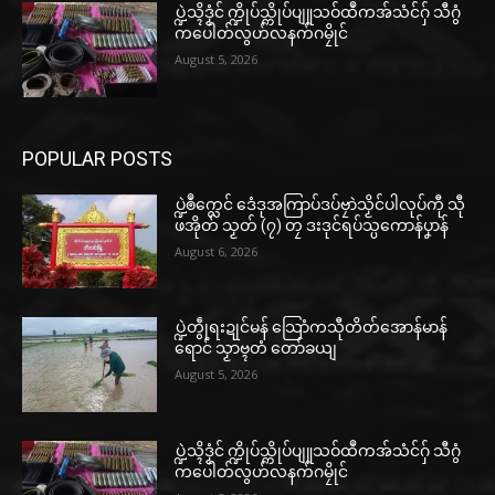
ပ္ဍဲသ္ၚိဒၟံင် က္ဍိုပ်သ္ကိုပ်ပျူသဝ်ထဳကအ်သံင်ဂှ် သီဂွံ
ကပေါတ်လွဟ်လနက်ဂမၠိုင်
August 5, 2026
POPULAR POSTS
ပ္ဍဲၜဳက္လေင် ဒေံဒုအကြာပ်ဒပ်ဗၠာဲသၟိင်ပါလုပ်ကီု သီု
ဖအိုတ် သၟတ် (၇) တၠ ဒးဒုင်ရပ်သ္ပကောန်ပၞာန်
August 6, 2026
ပ္ဍဲတွဵုရးဍုင်မန် သြောံကသီုတိတ်အောန်မာန်
ရောင် သၟာဗ္ၚတံ တော်ခယျ
August 5, 2026
ပ္ဍဲသ္ၚိဒၟံင် က္ဍိုပ်သ္ကိုပ်ပျူသဝ်ထဳကအ်သံင်ဂှ် သီဂွံ
ကပေါတ်လွဟ်လနက်ဂမၠိုင်