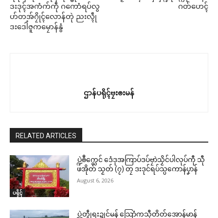
ဒးဒုၚ်အကံက်ကဵု ဂကောံရပ်လွ
ဂတ်ဟေၚ်
ဟ်တအ်ဂၠိုၚ်လောန်တုဲ ညးလ္ၚဵု
ဒးဒေါံဇူကမၠောန်နွံ
ဌာန်ပရိုၚ်ဗၠးၜးမန်
RELATED ARTICLES
ပ္ဍဲၜဳက္လေင် ဒေံဒုအကြာပ်ဒပ်ဗၠာဲသၟိင်ပါလုပ်ကီု သီု
ဖအိုတ် သၟတ် (၇) တၠ ဒးဒုင်ရပ်သ္ပကောန်ပၞာန်
August 6, 2026
ပရိုၚ်
ပ္ဍဲတွဵုရးဍုင်မန် သြောံကသီုတိတ်အောန်မာန်