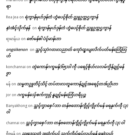
ရာ
ရဲကွာန်မုဟ်ဒုန်တံ ဟွံပေၚ်စိုတ် လ္တူဥက္ကဌကွာန်
Rea Jea
on
နာဲအံၚ်သိုက်နန်
ရဲကွာန်မုဟ်ဒုန်တံ ဟွံပေၚ်စိုတ် လ္တူဥက္ကဌကွာန်
on
ဗော်မန်ၜါ ပံၚ်မာန်ဟာ
ရာမာန်ယ
on
ongsikenon
သ္ဘၚ်သၠာဲဂတးလညာတ် ကေုာံထ္ၜးပျးလိက်ပတ်မန်တြေံတြ
on
ဟ်
တ္ၚဲကောန်ဂကူမန်(၆၅)ဝါ ကဵု ပရေၚ်ၜိုဟ်လလမ်ကၟိန်ဍုၚ်မန်
konchannai
on
ဗၟာ
သမ္မတဥူတိၚ်သိၚ် တပ်တးလတူကောန်ဍုၚ်အရေၚ်တအ်ညိဟာ
မန်
on
ဂကူမန်​သှ်ေၜက်ကၠုၚ် နူဍုၚ်မန်တြေံဟရိပုဉ္ဇ
jor
on
သ္ဘၚ်ကၞာစှေ်ဘာ တန်ဗတောန်ကွိုၚ်ကွိုက်မန် မရနုက်ကဵု (၃)
Banyakhong
on
ဝါ
သ္ဘၚ်ကၞာစှေ်ဘာ တန်ဗတောန်ကွိုၚ်ကွိုက်မန် မရနုက်ကဵု (၃) ဝါ
channai
on
ညးဒေသတံ ဒးထံက်ပၚ် သွက်က္ဍိုပ်ရပ်လွဟ်မန် ဖျေံလွဟ်
ဗီဇမန်
on