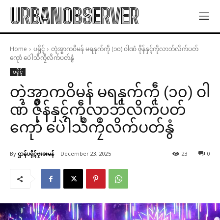
URBANOBSERVER
Home
ပရိုၚ်
တ္ၚဲအ္စာကဝိမန် မရနုက်ကဵု (၁၀) ဝါဏံ ဇိုန်နှၚ်ကဵုလာဘ်လိက်ပတ်
ကေုာံ ပေဲါသဳကၠဳလိက်ပတ်နွံ
ပရိုၚ်
တ္ၚဲအ္စာကဝိမန် မရနုက်ကဵု (၁၀) ဝါ
ဏံ ဇိုန်နှၚ်ကဵုလာဘ်လိက်ပတ်
ကေုာံ ပေဲါသဳကၠဳလိက်ပတ်နွံ
By
ဌာန်ပရိုၚ်ဗၠးၜးမန်
December 23, 2025
23
0