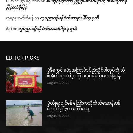
စပ်ကဵုညးဒှ်ဒဒိုက် ပ္ဋဲဍုၚ်မလေဝ်ယှာတုဲ အမေရိကာန်
USavehugo မန်ဟံသာ
on
ပြံၚ်လှာဲဗီုပြၚ်
တၠပညာဝၚ်မန် ဒံက်တာနာဲပါန်လှ စုတိ
ရာမည သက်သီမန်
on
တၠပညာဝၚ်မန် ဒံက်တာနာဲပါန်လှ စုတိ
ဇဲနာဲ
on
EDITOR PICKS
ပ္ဍဲၜဳက္လေင် ဒေံဒုအကြာပ်ဒပ်ဗၠာဲသၟိင်ပါလုပ်ကီု သီု
ဖအိုတ် သၟတ် (၇) တၠ ဒးဒုင်ရပ်သ္ပကောန်ပၞာန်
August 6, 2026
ပ္ဍဲတွဵုရးဍုင်မန် သြောံကသီုတိတ်အောန်မာန်
ရောင် သၟာဗ္ၚတံ တော်ခယျ
August 5, 2026