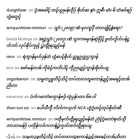
Aungthaw
ဂွံအခေါၚ် တၚ်ယၟုမန်ဟီုဂှ် ၜိုတ်ဆ နာဲ၊ ဣစဳ၊ မာံ၊ မိ တံဓဝ်ရဂှ်
on
ဟွံတၟေၚ်
winyanhtow-mintun
သၞာံ (၂၀၁၉) ဏံ မုဂကူပိုဲ တာလျိုၚ်နွံရော?
on
အပ္ဍဲသၞာံ (၂၀၁၇) ဏံ သၟာကမၠောန်ဆုဲပြံၚ် ဗၞတ်လၟိဟ်ပန်ဠ
Eenda Monnya
on
က်ဘာ် လုပ်စိုပ်ကၠုၚ် ပ္ဍဲတွဵုရးဍုၚ်မန်
mro
ရဲကွာန်မုဟ်ဒုန်တံ ဟွံပေၚ်စိုတ် လ္တူဥက္ကဌကွာန်
on
ဗော်မန်တအ် ကဵုမံၚ်ကတိပါၚ် ကဵုညးဍုၚ်ကွာန်အိုတ်ယျ
mro
on
ongsikenon
သမ္မတဥူတိၚ်သိၚ် တပ်တးလတူကောန်ဍုၚ်အရေၚ်တအ်
on
Related
ညိဟာ
ပံက်ဂကောံကၠောန်ဗဒှ် တ္ၚဲပၠန်ဂတး ၆၈ ဝါ
minarnon
on
ဌာန်ပရိုၚ်ဗၠးၜးမန်
than tun oo
ပေါဲသဳကၠဳ လိက်ကသုက် NCA ဟွံဂွံတၚ်တုပ်စိုတ်ဏီ
on
winyanhtow.mintun
ဂတဵုမုက်တွဵုရးဍုၚ်မန်တံ ညံၚ်ဂွံတောဲစုတ်သီု
on
ရုဲစှ်
ပေဲါသၟာန်သွဟ်လိက်ပတ်မန်ဥတု
ပ္ဍဲတ္ၚဲကောန်ဂကူမန် မရနုက်
ဘာသာမန်ဂှ် ပတိုန်လဝ်ဂလာန်ပ္ဍဲကၠတ်ထဝ်တွဵုရးယျ
က္ညၚ် အလုံဒေသရးမန် (၂၇) ဝါ
ကဵု(၇၉)ဝါ ဂှ် မုမုဂွံဏာ ပရဲပရင်၊
သမ္မတဥူတိၚ်သိၚ် တပ်တးလတူကောန်ဍုၚ်အရေၚ်တအ်ညိဟာ
လွီမန်
on
ဏံ ကွးဘာ (၅၀၀၀) ပြၚ် လုပ်သွ
မုဂွံဏာ တင်ခန်လ္ၚတ်ကီုရော
ပရိုၚ်လက္ကရဴအိုတ်