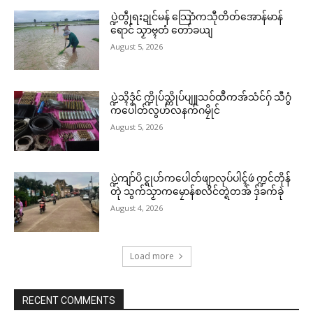
ပ္ဍဲတွဵုရးဍုင်မန် သြောံကသီုတိတ်အောန်မာန်
ရောင် သၟာဗ္ၚတံ တော်ခယျ
August 5, 2026
ပ္ဍဲသ္ၚိဒၟံင် က္ဍိုပ်သ္ကိုပ်ပျူသဝ်ထဳကအ်သံင်ဂှ် သီဂွံ
ကပေါတ်လွဟ်လနက်ဂမၠိုင်
August 5, 2026
ပ္ဍဲကျာ်ပိ င္ရုဟ်ကပေါတ်ဖျာလုပ်ပါၚ်ဖဴ က္ဍင်တိုန်
တုဲ သွက်သၟာကမၠောန်စလိင်တ္ရဲတအ် ဒှ်ခက်ခုဲ
August 4, 2026
Load more
RECENT COMMENTS