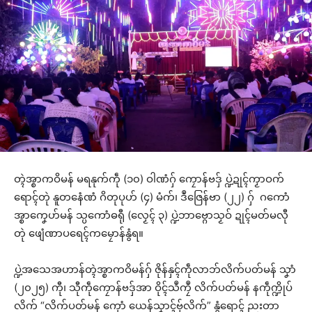
တ္ၚဲအ္စာကဝိမန် မရနုက်ကဵု (၁၀) ဝါဏံဂှ် ကၠောန်ဗဒှ် ပ္ဍဲဍုၚ်ကၟာဝက်
ရောၚ်တုဲ နူတနေံဏံ ဂိတုပုဟ် (၄) မံက်၊ ဒဳဇြေန်ဗာ (၂၂) ဂှ် ဂကောံ
အ္စာကၞေဟ်မန် သ္ပကောံဓရီု (လၟေၚ် ၃) ပ္ဍဲဘာဗ္ဂောသၟဝ် ဍုၚ်မတ်မလီု
တုဲ ဖျေံဏာပရေၚ်ကမၠောန်နွံရ။
ပ္ဍဲအသေအဟာန်တ္ၚဲအ္စာကဝိမန်ဂှ် ဇိုန်နှၚ်ကဵုလာဘ်လိက်ပတ်မန် သၞာံ
(၂၀၂၅) ကီု၊ သီုကဵုကၠောန်ဗဒှ်အာ ဝိုၚ်သဳကၠဳ လိက်ပတ်မန် နကဵုက္ဍိုပ်
လိက် “လိက်ပတ်မန် ကေုာံ ယေန်သၞာၚ်ဗှ်လိက်” နွံရောၚ် ညးတာ