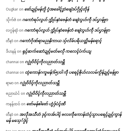
ဗော်ဍုၚ်မန်တၟိ ဂွံအခေါၚ်ဒၞာဲဖျေံဒပ်ဂၠိုၚ်တိုန်
Ougkar
on
ဂကောံရပ်လွဟ် က္ဍိုပ်နာဲဗေန်တံ ဖျေံလွဟ်ကဵု ဒပ်ပၞာန်ဗၟာ
သိုက်ဇံ
on
ဂကောံရပ်လွဟ် က္ဍိုပ်နာဲဗေန်တံ ဖျေံလွဟ်ကဵု ဒပ်ပၞာန်ဗၟာ
လဂ္ဂန်ရာံ
on
ဂကောံဂိုဏ်ရာမညနိကာယ သှ်လိခ်ပရိယတ္တိမန်ရောၚ်
တီနာဲ
on
ရုၚ်ဆက်ဆောံဍုၚ်မတ်မလီု ကလေၚ်ပံက်ယျ
ဒိဟနန်
on
ဂဥုဲဝိဝိၚ်ကဵုလညာတ်သမ္တီ
channai
on
တ္ၚဲကောန်ဂကူမန်(၆၅)ဝါ ကဵု ပရေၚ်ၜိုဟ်လလမ်ကၟိန်ဍုၚ်မန်ဗၟာ
channai
on
ဂဥုဲဝိဝိၚ်ကဵုလညာတ်သမ္တီ
ရာမာ
on
ဂဥုဲဝိဝိၚ်ကဵုလညာတ်သမ္တီ
ဗညာဃံင်
on
ဗော်မန်ၜါဗော် ဟွံဒှ်ပံၚ်ဏီ
ကနန်ထဝ်
on
အလဵုအသဳတံ ဒုၚ်ကအ်ပါၚ် ဗလးကဵုကောန်ထံၚ်သၟာပရေၚ်ဍုၚ်ကွာန်
တီနာဲ
on
မန် မသှေ်ဒၟံၚ်
အလဵုအသဳတံ ဒုၚ်ကအ်ပါၚ် ဗလးကဵုကောန်ထံၚ်သၟာပရေၚ်