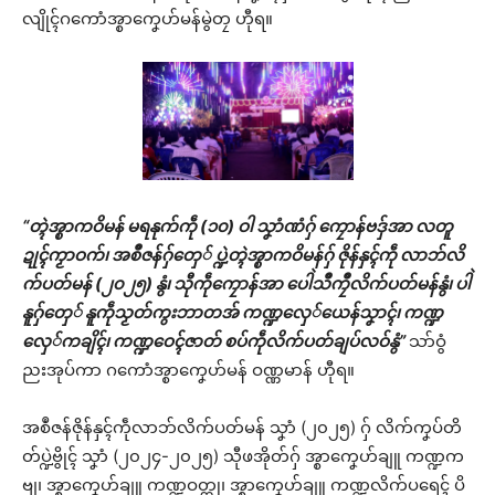
လျိုၚ်ဂကောံအ္စာကၞေဟ်မန်မွဲတၠ ဟီုရ။
“တ္ၚဲအ္စာကဝိမန် မရနုက်ကဵု (၁၀) ဝါ သၞာံဏံဂှ် ကၠောန်ဗဒှ်အာ လတူ
ဍုၚ်ကၟာဝက်၊ အစဳဇန်ဂှ်တှေ် ပ္ဍဲတ္ၚဲအ္စာကဝိမန်ဂှ် ဇိုန်နှၚ်ကဵု လာဘ်လိ
က်ပတ်မန် (၂၀၂၅) နွံ၊ သီုကဵုကၠောန်အာ ပေါဲသဳကၠဳလိက်ပတ်မန်နွံ၊ ပါဲ
နူဂှ်တှေ် နူကဵုသၟတ်ကွးဘာတအ် ကဏ္ဍလှေ်ယေန်သၞာၚ်၊ ကဏ္ဍ
လှေ်ကချိၚ်၊ ကဏ္ဍဝေၚ်ဇာတ် စပ်ကဵုလိက်ပတ်ချပ်လဝ်နွံ”
သာ်ဝွံ
ညးအုပ်ကာ ဂကောံအ္စာကၞေဟ်မန် ဝဏ္ဏမာန် ဟီုရ။
အစဳဇန်ဇိုန်နှၚ်ကဵုလာဘ်လိက်ပတ်မန် သၞာံ (၂၀၂၅) ဂှ် လိက်ကၞပ်တိ
တ်ပ္ဍဲဗွိုၚ် သၞာံ (၂၀၂၄-၂၀၂၅) သီုဖအိုတ်ဂှ် အ္စာကၞေဟ်ချူ ကဏ္ဍက
ဗျ၊ အ္စာကၞေဟ်ချူ ကဏ္ဍဝတ္ထု၊ အ္စာကၞေဟ်ချူ ကဏ္ဍလိက်ပရေၚ် ပိ