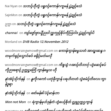
သဘၚ်ဟီုတွံ ပရူဝၚ်ကောန်ဂကူမန် ပ္ဍဲဍုၚ်သေံ
Nai Nyan
on
သဘၚ်ဟီုတွံ ပရူဝၚ်ကောန်ဂကူမန် ပ္ဍဲဍုၚ်သေံ
SajinMon
on
သဘၚ်ဟီုတွံ ပရူဝၚ်ကောန်ဂကူမန် ပ္ဍဲဍုၚ်သေံ
ဥက္ကာ
on
channai
ကျာ်ဇၞော်ဗၟာယှိုဲညဝါ က္ညကၠုၚ်စိုပ်ကဵုသြဝါဒ ပ္ဍဲဍုၚ်ကျာ်ပိ
on
DVB Radio 12.November.2012
Monland
on
ကောန်ကွာန်ဓမ္မသတံ အာထ္ၜးဆန္ဒ ဂ
woodmonraingwmow@gmail.com
on
တမုက်ရုၚ်သၞောဝ်ဓဝ် ခရိုၚ်မတ်မလီု
ကိစ္စသွံ ဂအာၚ်တိဘာဂှ် ဟွံဆေၚ်စပ်
woodmonraingwmow@gmail.com
on
ကဵုညးရောၚ် ဥက္ကဋ္ဌတြေံ ကွာန်ဓမ္မသ ဟီု
နာဲအံၚ်သိုက်နန်
နူကဵုဂကောံ ပတုဲဖဵုကွာန် ပရဟိတတံ သွံစမံၚ်တိဗလး ကွာ
on
န်ဒူရာ
နာဲအံၚ်သိုက်နန်
ဗော်မန်ၜါ ပံၚ်မာန်ဟာ
on
Mon not Mon
ရဲကွာန်မုဟ်ဒုန်တံ ဟွံပေၚ်စိုတ် လ္တူဥက္ကဌကွာန်
on
နူကဵုဂကောံ ပတုဲဖဵုကွာန် ပရဟိတတံ သွံစမံၚ်တိဗလး ကွာန်ဒူ
maramou
on