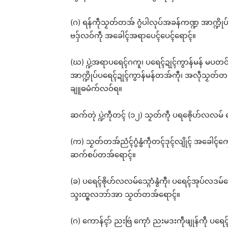
(ဂ) ရန်ကဵုသၟတ်တအ် ဂွံပါလုပ်အခန်ကဏ္ဍ အာက္ဍိုပ်ကဵ
ဗဒှ်လဝ်ကဵု အခေါၚ်အရာပေၚ်ပေၚ်ရောၚ်။
(ဃ) ပ္ဍဲအရာပရေၚ်ဂကူ၊ ပရေၚ်ဍုၚ်ကွာန်မန် မပတဝ်ကွာ
အာက္ဍိုပ်ပရေၚ်ဍုၚ်ကွာန်မန်တအ်ကီု၊ အလဵုသၟတ်တအ်
ချူဓမံက်လဝ်ရ။
ဆက်တုဲ ပ္ဍဲကဵုတၚ် (၁၂) သၟတ်ကဵု ပရၜေိုဟ်လလမ် ကေု
(က) သၟတ်တအ်ညံၚ်ဂွံနွံကဵုတၚ်ဒုၚ်လျိုၚ် အခေါၚ်ကၠေ
ဆက်စပ်တအ်ရောၚ်။
(ခ) ပရေၚ်ၜိုဟ်လလမ်သ္ဂောံနွံကီု၊ ပရေၚ်အုပ်လဒမ်
သ္ဒးထ္ၜလဘာ်အာ သၟတ်တအ်ရောၚ်။
(ဂ) ကောန်ၚာ် ညးဗြဴ ကေုာံ ညးမဒးကဵုဖျုန်ကဵု ပရေၚ