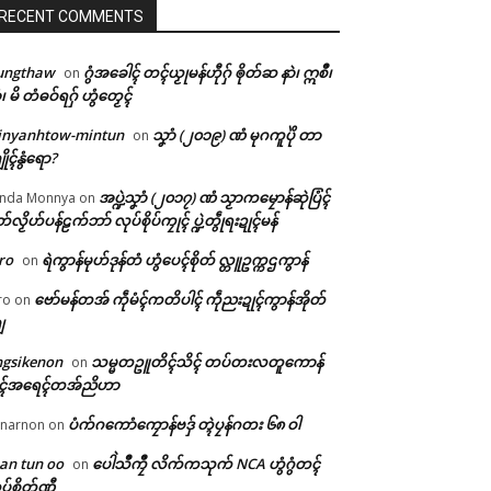
RECENT COMMENTS
ungthaw
ဂွံအခေါၚ် တၚ်ယၟုမန်ဟီုဂှ် ၜိုတ်ဆ နာဲ၊ ဣစဳ၊
on
ံ၊ မိ တံဓဝ်ရဂှ် ဟွံတၟေၚ်
inyanhtow-mintun
သၞာံ (၂၀၁၉) ဏံ မုဂကူပိုဲ တာ
on
ိုၚ်နွံရော?
အပ္ဍဲသၞာံ (၂၀၁၇) ဏံ သၟာကမၠောန်ဆုဲပြံၚ်
nda Monnya
on
တ်လၟိဟ်ပန်ဠက်ဘာ် လုပ်စိုပ်ကၠုၚ် ပ္ဍဲတွဵုရးဍုၚ်မန်
ro
ရဲကွာန်မုဟ်ဒုန်တံ ဟွံပေၚ်စိုတ် လ္တူဥက္ကဌကွာန်
on
ဗော်မန်တအ် ကဵုမံၚ်ကတိပါၚ် ကဵုညးဍုၚ်ကွာန်အိုတ်
ro
on
ျ
ngsikenon
သမ္မတဥူတိၚ်သိၚ် တပ်တးလတူကောန်
on
ုၚ်အရေၚ်တအ်ညိဟာ
ပံက်ဂကောံကၠောန်ဗဒှ် တ္ၚဲပၠန်ဂတး ၆၈ ဝါ
narnon
on
an tun oo
ပေါဲသဳကၠဳ လိက်ကသုက် NCA ဟွံဂွံတၚ်
on
ပ်စိုတ်ဏီ