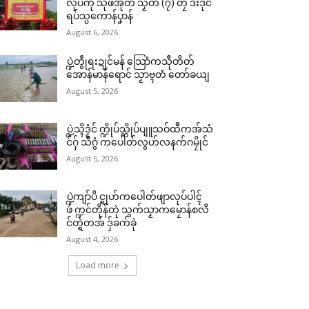
လုပ်ကီု သီုဖအိုတ် သၟတ် (၇) တၠ ဒးဒုင်
ရပ်သ္ပကောန်ပၞာန်
August 6, 2026
ပ္ဍဲတွဵုရးဍုင်မန် သြောံကသီုတိတ်
အောန်မာန်ရောင် သၟာဗ္ၚတံ တော်ခယျ
August 5, 2026
ပ္ဍဲသ္ၚိဒၟံင် က္ဍိုပ်သ္ကိုပ်ပျူသဝ်ထဳကအ်သံ
င်ဂှ် သီဂွံ ကပေါတ်လွဟ်လနက်ဂမၠိုင်
August 5, 2026
ပ္ဍဲကျာ်ပိ င္ရုဟ်ကပေါတ်ဖျာလုပ်ပါၚ်
ဖဴ က္ဍင်တိုန်တုဲ သွက်သၟာကမၠောန်စလိ
င်တ္ရဲတအ် ဒှ်ခက်ခုဲ
August 4, 2026
Load more