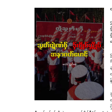
Rel
ဝ
ဌ
ဗ
ဗ
မန်ပ္ဍ
ကသ
က
May
In 
ဌ
(
ဍ
တ
န
ဒ
တ
ဂ