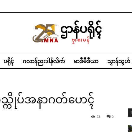
ဌာန်ပရိုၚ်
ဗၠးၜးမန်
ပရိုၚ်
ဂလာန်ညးဒါန်လိက်
မာဒဳမဳဒဳယာ
သၟာန်သွဟ်
ိုပ်သ္ကိုပ်အနာဂတ်ဟေၚ်
23
0