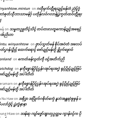
inyanhtow.mintun
ဂတဵုမုက်တွဵုရးဍုၚ်မန်တံ ညံၚ်ဂွံ
on
ာဲစုတ်သီုဘာသာမန်ဂှ် ပတိုန်လဝ်ဂလာန်ပ္ဍဲကၠတ်ထဝ်တွဵုရး
ျ
သမ္မတဥူတိၚ်သိၚ် တပ်တးလတူကောန်ဍုၚ်အရေၚ်
ီမန်
on
အ်ညိဟာ
intu. winyanhtow
ဇၟာပ်သၟတ်မန် စိုပ်အဝဲတံ ဒးလေပ်
on
တ်ပၞာန်သ္ဇိုၚ် ထေက်ရောၚ် ဗော်ဍုၚ်မန်တၟိ ဖ္တိုက်ဖၟောဝ်
onland
ကေတ်ခန်လ္ၚတ်ကဵု ၀ၚ်အတိက်ညိ
on
atchdog
နကဵုစၞောန်ပၟိၚ်ဌန်ဂအုပ်ရးအဂၞဲ ရုၚ်ပွိုၚ်ဍုၚ်ဇြပ်
on
ဗော်ဍုၚ်မန်တၟိ ဒးပဲါတိတ်
နကဵုစၞောန်ပၟိၚ်ဌန်ဂအုပ်ရးအဂၞဲ ရုၚ်ပွိုၚ်ဍုၚ်ဇြပ်
eramarn
on
ဗော်ဍုၚ်မန်တၟိ ဒးပဲါတိတ်
ဒးစဵုဒၞာ ဒးပြိုက်ဂစိုတ်ကၠေံ နူဘဲအန္တရာဲစၟစၟန် ပ
a Nu Haw
on
ုပလာ်ဒၟံၚ် ပ္ဍဲတၞံနာနာ
ဒဒန်ဆု ကျာ်ဇၞော်အ္စာတၠဥတ္တမ ကွာန်ဝၚ်က ပို
ung Htaw
on