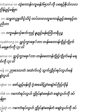
တ္ၚဲကောန်ဂကူမန်(၆၅)ဝါ ကဵု ပရေၚ်ၜိုဟ်လလ
nchannai
on
ကၟိန်ဍုၚ်မန်ဗၟာ
သမ္မတဥူတိၚ်သိၚ် တပ်တးလတူကောန်ဍုၚ်အရေၚ်တ
်
on
်ညိဟာ
ဂကူမန်​သှ်ေၜက်ကၠုၚ် နူဍုၚ်မန်တြေံဟရိပုဉ္ဇ
r
on
သ္ဘၚ်ကၞာစှေ်ဘာ တန်ဗတောန်ကွိုၚ်ကွိုက်
nyakhong
on
် မရနုက်ကဵု (၃) ဝါ
သ္ဘၚ်ကၞာစှေ်ဘာ တန်ဗတောန်ကွိုၚ်ကွိုက်မန် မရ
annai
on
က်ကဵု (၃) ဝါ
ညးဒေသတံ ဒးထံက်ပၚ် သွက်က္ဍိုပ်ရပ်လွဟ်မန်
ဇမန်
on
ေံလွဟ်
ဗော်ဍုၚ်မန်တၟိ ဂွံအခေါၚ်ဒၞာဲဖျေံဒပ်ဂၠိုၚ်တိုန်
gkar
on
ဂကောံရပ်လွဟ် က္ဍိုပ်နာဲဗေန်တံ ဖျေံလွဟ်ကဵု ဒပ်
ုက်ဇံ
on
န်ဗၟာ
ဂကောံရပ်လွဟ် က္ဍိုပ်နာဲဗေန်တံ ဖျေံလွဟ်ကဵု ဒပ်
ဂန်ရာံ
on