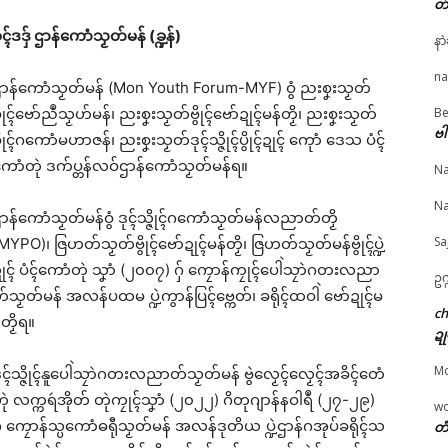
တ
ated
ၚ်ဒဒှ် ဌာန်ကောံသၟတ်မန် (ခ္ဍန်)
နာ
© ဌာန်ပရိုၚ်ဗၠးၜးမန်
na
ာန်ကောံသၟတ်မန် (Mon Youth Forum-MYF) ဝွံ ညးစၞးသၟတ်
ွိုၚ်ဗော်ညဳသၟဟ်မန်၊ ညးစၞးသၟတ်ဗွိုၚ်ဗော်ဍုၚ်မန်တၟိ၊ ညးစၞးသၟတ်
Be
ဗါ
ွိုၚ်ဂကောံမဟာဇန်၊ ညးစၞးသၟတ်ဒုၚ်သ္ဇိုၚ်ပွိုၚ်ဍုၚ် ကေုာံ ဒေသ ပံၚ်
ဲ မန်မ္ၚး သ္ဒးဒှ်မွဲမှပ် မွဲ
မန် ဒးလုပ်ကေတ်တာ
ဂၠံၚ်တရဴဂကူမန်ဂှ် စိုပ်မံၚ
ပ်ရောၚ်
လျိုၚ် ယိုက်ဂၠေၚ်ပၞာန်မန်ဂှ်
ဂၠံၚ်လဵုရရော …
ောံတုဲ ဒက်ပ္တန်လဝ်ဌာန်ကောံသၟတ်မန်ရ။
Na
 21, 2026
ဇြိုၚ်မံၚ်စိုတ်ဟာ …
March 23, 2026
"လိက်ပရေၚ်"
June 12, 2026
In "ပရိုၚ်"
Na
ာန်ကောံသၟတ်မန်ဝွံ ဒုၚ်သ္ဇိုၚ်ဂကောံသၟတ်မန်လညာတ်တၟိ
In "ပရိုၚ်"
Sa
MYPO)၊ ဇြဟတ်သၟတ်ဗွိုၚ်ဗော်ဍုၚ်မန်တၟိ၊ ဇြဟတ်သၟတ်မန်ဗွိုၚ်ပ္ဍဲ
ုၚ် ပံၚ်ကောံတုဲ သၞာံ (၂၀၀၇) ဂှ် ကၠောန်ကၠုၚ်ပေါဲသၠာဲဂတးလညာ
ဥက
်သၟတ်မန် အလန်ပထမ ပ္ဍဲကွာန်ပြၚ်ဗ္ကေတ်၊ ခရိုၚ်ထဝါဲ ဗော်ဍုၚ်မ
c
်တၟိရ။
ဍု
M
ုၚ်သ္ဇိုၚ်နူပေါဲသၠာဲဂတးလညာတ်သၟတ်မန် ဗွဲလၟေၚ်လၟေၚ်အခိၚ်တေံ
ုဲ လက္ကရဴအိုတ် တုဲကၠုၚ်သၞာံ (၂၀၂၂) ဂိတုဂျာန်နဝါရဳ (၂၇-၂၉)
w
ှ် ကၠောန်သ္ပကောံဓရီုသၟတ်မန် အလန်ဒုတိယ ပ္ဍဲဌာန်ဂအုပ်ခရိုၚ်သ
တံ