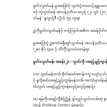
မူဝါဒသၟတ်မန် မူအပြောံဂှ် သွက်ဂွံကလေၚ်ချူပလေဝ်ပခို
ဗဒှ် တ္ၚဲသၟတ်မန် အလန်ဒုတိယ လၟေၚ် (၂) သၞာံ (၂၀၂
တ်မန်” နူသွာၚ်ဇဳ လၟိဟ် (၅) တၠရ။
ပ္ဍဲကဵုမူဝါဒသၟတ်မန်ဂှ် တၚ်ကြက်အဓိက အခန်ပၟိက်ကိစ္
မူအပြောံဝွံ ပ္ဍဲကောံဓရီုဇၞော်သၟတ်မန် အလန်ဒုတိယ က
(၂၈) စိုပ် (၃၀) ဂှ် သဳကၠဳသ္ပလဝ်ဒတန်ရ။
မူဝါဒသၟတ်မန်၊ အခန်(၂) – သၟတ်ကဵု ပရေၚ်ဍုၚ်ကွာန
(က) သၟတ်မန်တအ် စိုတ်ဓာတ်ဆာန်ဂကူ သ္ဂောံၚုဟ်က္တဵူဒှ
ဂှ် နူကဵုဗော်ပရေၚ်ဍုၚ်ကွာန်မန်တအ် ဂကောံမှာဇန်
တ်လ္ၚတ် ပရေၚ်ဍုၚ်ကွာန်လၟေၚ်လၟေၚ်ရောၚ်။
(ခ) ရန်ကဵုပရေၚ်လွဳၜံၚ်ပ္တိုန် ဍာ်ဒ္ကေဝ်သၟတ်တအ်တ
ကွာန် (Political Center) မွဲရောၚ်။