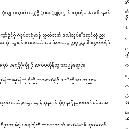
ပၞာ
တီ
ုသ္ဂုတ်သွာတ် အပ္ဍဲဗွိုၚ်ပရေၚ်ဍုၚ်ကွာန်ဂကူမန်မာန် ဒးစဳဇန်ဖန်
ၚ်
ဒိ
်ဒၟံၚ်ဂှ် ဂွံစိုပ်တရဴမာန် သၟတ်တအ် ဒးပါလုပ်ချဳဒရာၚ်တုဲ ညး
ch
ကီု၊ သ္ဒးစန်ဒက်ဒတောဲကဝါ်အာရောၚ် ဣဝွံ ပ္ဍဲမူဝါဒသၟတ်မန်ဂှ်
ch
ကၟ
ာံ ပရေၚ်ဂီုကၠီု ဂှ် ဆက်ပတိုန်ထ္ၜးအာပၠန်ရောၚ်။
ရာ
ဗည
ာန်ကမၠောန်တုဲ ဂီုကၠီုဘဝသ္ဂောံနွံဂှ် ဒးသဳကၠဳအာ ကုညးမ
ကန
တီ
သၞောဝ် အသိၚ်သ္ဂောံ သၠုၚ်တိုန်မာန်ကီုဂှ် နကဵုညးမဆက်စပ်တအ်
ရေ
ta
ထံ
်စဵုဒၞာတအ်ဂှ် ပရေၚ်ဂီုကၠီုဘဝညးတအ် သ္ဂောံနွံမာန် သၟတ်တအ်