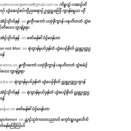
ကိစ္စသွံ ဂအာၚ်တိ
oodmonraingwmow@gmail.com
on
ဂှ် ဟွံဆေၚ်စပ်ကဵုညးရောၚ် ဥက္ကဋ္ဌတြေံ ကွာန်ဓမ္မသ ဟီု
ဲအံၚ်သိုက်နန်
နူကဵုဂကောံ ပတုဲဖဵုကွာန် ပရဟိတတံ သွံစ
on
ၚ်တိဗလး ကွာန်ဒူရာ
ဲအံၚ်သိုက်နန်
ဗော်မန်ၜါ ပံၚ်မာန်ဟာ
on
on not Mon
ရဲကွာန်မုဟ်ဒုန်တံ ဟွံပေၚ်စိုတ် လ္တူဥက္ကဌ
on
ာန်
နူကဵုဂကောံ ပတုဲဖဵုကွာန် ပရဟိတတံ သွံစမံၚ်
aramou
on
ဗလး ကွာန်ဒူရာ
ရဲကွာန်မုဟ်ဒုန်တံ ဟွံပေၚ်စိုတ် လ္တူဥက္ကဌကွာန်
a Jea
on
ဲအံၚ်သိုက်နန်
ရဲကွာန်မုဟ်ဒုန်တံ ဟွံပေၚ်စိုတ် လ္တူဥက္ကဌ
on
ာန်
ဗော်မန်ၜါ ပံၚ်မာန်ဟာ
မာန်ယ
on
ngsikenon
သ္ဘၚ်သၠာဲဂတးလညာတ် ကေုာံထ္ၜးပျးလိက်
on
တ်မန်တြေံတြဟ်