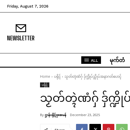
Friday, August 7, 2026
NEWSLETTER
မုက်တံ
ALL
Home
ပရိုၚ်
သၟတ်တ္ၚဲဏံဂှ် ဒှ်က္ဍိုပ်သ္ကိုပ်အနာဂတ်ဟေၚ်
ပရိုၚ်
သၟတ်တ္ၚဲဏံဂှ် ဒှ်က္ဍ
By
ဌာန်ပရိုၚ်ဗၠးၜးမန်
December 23, 2025
Share