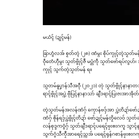
မယံၚ် (ဍုၚ်မန်)
ခြာဟွံလအ် စၟတ်တ္ၚဲ (၂၈) ဏံမ္ဂး စိုပ်ကၠုၚ်တ္ၚဲသၟတ်မ
ဝဵုတေံဟီုမ္ဂး သၟတ်ဗွိုၚ်ဇဳ မပ္တံကဵု သၟတ်ဗော်ရပ်လွဟ
ကၠုၚ် သွက်တ္ၚဲသၟတ်မန် ရ။
သ္ပတမ်နူပၞာန်သီအဝဵု (၂၀၂၁) တုဲ သၟတ်ဗွိုၚ်နာနာတအ်ဂှ်
ရာၚ်ဗွိုၚ်အပ္ဍဲ ဗီုပြၚ်နာနာသာ် ချဳဒရာၚ်ပြးဇးအာအိုတ
တ္ၚဲသၟတ်မန်အလန်ဏံဂှ် ကၠောန်ဗဒှ်အာ ပ္ဍဲတိဍာ်ဗော်ဍ
ဏံဂှ် ၜိုန်ရဒှ်ပ္ဍဲဗွိုၚ်တိဍာ် ဗော်ဍုၚ်မန်တၟိလေဝ် 
လန်စုဒ္ဒကဝွံဂှ် သၟတ်ချဳဒရာၚ်ပရေၚ်ဗၠးၜးဂကူ သွာ
သွက်ဂွံသဳကၠဳအာရေၚ်သ္ကအ် ပရေၚ်ရုန်ဂစာန်ဗၠးၜးဂက