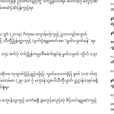
တုဲ ကလေၚ်ရုဲစှ် ညးတာလျိုၚ်တၟိ ဒက်ပ္တန်လဝ်ရ။ ဆက်တုဲဂှ် လၟေၚ်အာ
w
ကအ်အဆံၚ်ဆံၚ်နွံကၠုၚ်ရ။
ဘာ
နာ
မံ
နာ
ၞာံ (၂၀၁၄) ဂိတုမေ ကၠောန်ဗဒှ်ကၠုၚ် ပ္ဍဲဘာကျာ်လ္ဒောဝ်
 သဳကၠဳပ္တိုန်ထ္ၜးကၠုၚ် သွက်ဂွံချူဓဇက်အာ “မူဝါဒသၟတ်မန်” ရ။
M
ကွ
 (၁၄) မံက်ဂှ် ပံက်ပ္တိုန်ကမ္မတဳဗမံက်ရုပ်ရဴ မူဝါဒသၟတ် လၟိဟ် (၁၃)
m
တိ
Re
ဆဵုဂဗ ကုသၟတ်ပွိုၚ်ဍုၚ်ဂမၠိုၚ်၊ သၟတ်ဒေသဂမၠိုၚ် ဗၞတ် (၁၁) ဝါတုဲ
ပ်တေမ်ဗာ (၂၉-၃၀) ဂှ် ကၠောန်သ္ပပေါဲသဳကၠဳသၟတ် ပ္ဍဲဌာန်ဂအုပ်ခရို
နာ
ကွ
်နွံရ။
ရာ
ံ ကၠောန်သ္ပကၠုၚ် ကောံဓရီု ဗွဲလၟေၚ်လၟေၚ်တုဲ ဇိၚ်တပ်ချူဆာဲကၠုၚ်
o
ပ