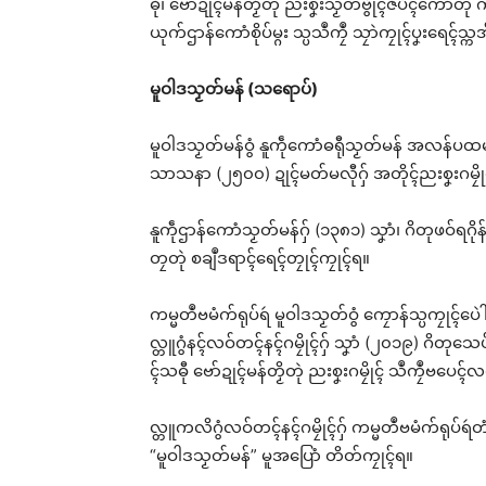
ဓီု၊ ဗော်ဍုၚ်မန်တၟိတုဲ ညးစၞးသၟတ်ဗွိုၚ်ဇဳပံၚ်ကောံ
ယုက်ဌာန်ကောံစိုပ်မ္ဂး သ္ပသဳကၠဳ သၠာဲကၠုၚ်ပၞးရေၚ်သ္
မူဝါဒသၟတ်မန် (သရောပ်)
မူဝါဒသၟတ်မန်ဝွံ နူကဵုကောံဓရီုသၟတ်မန် အလန်ပထမ သ
သာသနာ (၂၅၀၀) ဍုၚ်မတ်မလီုဂှ် အတိုၚ်ညးစၞးဂမၠိုၚ်
နူကဵုဌာန်ကောံသၟတ်မန်ဂှ် (၁၃၈၁) သၞာံ၊ ဂိတုဖဝ်ရဂိုန်
တၠတုဲ စချဳဒရာၚ်ရေၚ်တၠုၚ်ကၠုၚ်ရ။
ကမ္မတဳဗမံက်ရုပ်ရဴ မူဝါဒသၟတ်ဝွံ ကၠောန်သ္ပကၠုၚ်ပေဲါ
လ္တူဂွံနၚ်လဝ်တၚ်နၚ်ဂမၠိုၚ်ဂှ် သၞာံ (၂၀၁၉) ဂိတုသေ
ၚ်သဓီု ဗော်ဍုၚ်မန်တၟိတုဲ ညးစၞးဂမၠိုၚ် သဳကၠဳဗပေၚ်လဝ
လ္တူကလိဂွံလဝ်တၚ်နၚ်ဂမၠိုၚ်ဂှ် ကမ္မတဳဗမံက်ရုပ်ရဴတ
“မူဝါဒသၟတ်မန်” မူအပြောံ တိတ်ကၠုၚ်ရ။