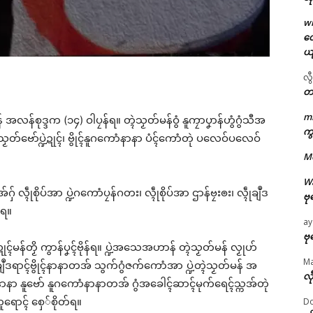
w
တေ
ယ
လွ
ဌာန်ပရိုၚ်ဗၠးၜးမန်
တ
ရုဲစှ်
m
န် အလန်စုဒ္ဒက (၁၄) ဝါပၠန်ရ။ တ္ၚဲသၟတ်မန်ဝွံ နူကၠာပၞာန်ဟွံဂွံသီအ
ကွ
်၊ သၟတ်ဗော်ပ္ဍဲဍုၚ်၊ ဗွိုၚ်နူဂကောံနာနာ ပံၚ်ကောံတုဲ ပလေဝ်ပလေဝ်
M
ပရိုၚ်လက္ကရဴအိုတ်
W
 လ္ၚဵုစိုပ်အာ ပ္ဍဲဂကောံပၠန်ဂတး၊ လ္ၚဵုစိုပ်အာ ဌာန်ဗၠးၜး၊ လ္ၚဵုချဳဒ
🏛 လညာတ်ပါ်ပဲါ
ဗု
်ရ။
ay
ညးဒါန်လိက်
ဗု
ုၚ်မန်တၟိ ကွာန်ပၞၚ်ဗိုန်ရ။ ပ္ဍဲအသေအဟာန် တ္ၚဲသၟတ်မန် လၟုဟ်
M
ဗွဳဒဳယဵု
သၟတ်ချဳဒရာၚ်ဗွိုၚ်နာနာတအ် သွက်ဂွံဇက်ကောံအာ ပ္ဍဲတ္ၚဲသၟတ်မန် အ
လီ
ၚ်နာနာ နူဗော် နူဂကောံနာနာတအ် ဂွံအခေါၚ်ဆာၚ်မုက်ရေၚ်သ္ကအ်တုဲ
ကေတ်အဆက်
ူရောၚ် စှေ်စိုတ်ရ။
Do