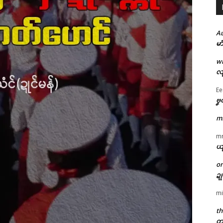
A
မာ
w
လျ
Ee
ဗၞ
m
m
ယ
o
ဍ
mi
th
တု