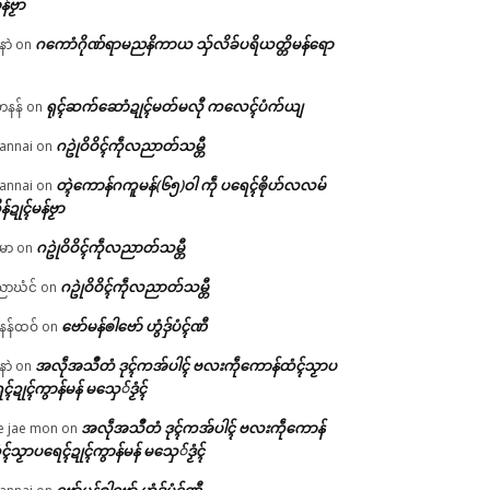
န်ဗၟာ
ဂကောံဂိုဏ်ရာမညနိကာယ သှ်လိခ်ပရိယတ္တိမန်ရော
နာဲ
on
ရုၚ်ဆက်ဆောံဍုၚ်မတ်မလီု ကလေၚ်ပံက်ယျ
ဟနန်
on
ဂဥုဲဝိဝိၚ်ကဵုလညာတ်သမ္တီ
annai
on
တ္ၚဲကောန်ဂကူမန်(၆၅)ဝါ ကဵု ပရေၚ်ၜိုဟ်လလမ်
annai
on
ိန်ဍုၚ်မန်ဗၟာ
ဂဥုဲဝိဝိၚ်ကဵုလညာတ်သမ္တီ
မာ
on
ဂဥုဲဝိဝိၚ်ကဵုလညာတ်သမ္တီ
ာဃံင်
on
ဗော်မန်ၜါဗော် ဟွံဒှ်ပံၚ်ဏီ
န်ထဝ်
on
အလဵုအသဳတံ ဒုၚ်ကအ်ပါၚ် ဗလးကဵုကောန်ထံၚ်သၟာပ
နာဲ
on
ၚ်ဍုၚ်ကွာန်မန် မသှေ်ဒၟံၚ်
အလဵုအသဳတံ ဒုၚ်ကအ်ပါၚ် ဗလးကဵုကောန်
e jae mon
on
ၚ်သၟာပရေၚ်ဍုၚ်ကွာန်မန် မသှေ်ဒၟံၚ်