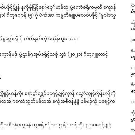
ko
ၚ်ပ္တိုန် နကဵုဗီုပြၚ်စှေ်စှေ်မာန်တုဲ ပ္ဍဲကောံဓရီုကမ္မတဳ ကၠောန်
မ်
၁) ဂိတုဂျောန် (၅) ဂှ် ပံက်အာ ကမ္မတဳချူပလေဝ်ပခိုၚ် “မူဝါဒသၟ
မန
အ
စဇၞော်လ္ၚဵုဂှ် ကံက်နုက်တုဲ ပတိုန်ထ္ၜးဏာရ။
jo
Ba
ၠောန်ဗဒှ် ပ္ဍဲဌာန်ဂအုပ်ခရိုၚ်သဓီု သၞာံ (၂၀၂၁) ဂိတုဂျူလာၚ်
မန
ch
နု
်
ဗီ
ဖျ
်မာန်ကီု၊ စရာဲဍာ်ဒ္ကေဝ်ပရေၚ်ဍုၚ်ကွာန် သ္ဂောံသၠုၚ်တိုန်မာန်ကီု
မန်တအ် ဂကောံသၟတ်မန်တအ် နကဵုအစဳဇန်နွံနွံ ဖန်ဗဒှ်ကဵု ပရေၚ်က
Ou
သိ
ပၞာ
ုဲ နကဵုအစဳဇန်ဂကူမန် သ္ဒးဖန်ဗဒှ်အာ ဌာန်ဒတန်ကဵုပညာပရေၚ်ဍုၚ်
လဂ္