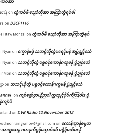
်ကဝ်အာ
တၞံကဝ်ဖီ သ္ဂောံတဵုအာ အကြာတၞံရဝ်ဗါ
ဲဆာန်
on
DSCF1116
ra
on
တၞံကဝ်ဖီ သ္ဂောံတဵုအာ အကြာတၞံရဝ်
e Htaw Monzel
on
်
ကၠောန်ဗဒှ် သဘၚ်ဟီုတွံပရေၚ်မန် အပ္ဍဲဍုၚ်သေံ
i Nyan
on
သဘၚ်ဟီုတွံ ပရူဝၚ်ကောန်ဂကူမန် ပ္ဍဲဍုၚ်သေံ
i Nyan
on
သဘၚ်ဟီုတွံ ပရူဝၚ်ကောန်ဂကူမန် ပ္ဍဲဍုၚ်သေံ
jinMon
on
သဘၚ်ဟီုတွံ ပရူဝၚ်ကောန်ဂကူမန် ပ္ဍဲဍုၚ်သေံ
္ကာ
on
hannai
ကျာ်ဇၞော်ဗၟာယှိုဲညဝါ က္ညကၠုၚ်စိုပ်ကဵုသြဝါဒ ပ္ဍဲ
on
ၚ်ကျာ်ပိ
DVB Radio 12.November.2012
onland
on
ကောန်ကွာန်ဓမ္မသ
oodmonraingwmow@gmail.com
on
 အာထ္ၜးဆန္ဒ ဂတမုက်ရုၚ်သၞောဝ်ဓဝ် ခရိုၚ်မတ်မလီု