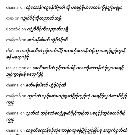
တ္ၚဲကောန်ဂကူမန်(၆၅)ဝါ ကဵု ပရေၚ်ၜိုဟ်လလမ်ကၟိန်ဍုၚ်မန်ဗၟာ
channai
on
ဂဥုဲဝိဝိၚ်ကဵုလညာတ်သမ္တီ
ရာမာ
on
ဂဥုဲဝိဝိၚ်ကဵုလညာတ်သမ္တီ
ဗညာဃံင်
on
ဗော်မန်ၜါဗော် ဟွံဒှ်ပံၚ်ဏီ
ကနန်ထဝ်
on
အလဵုအသဳတံ ဒုၚ်ကအ်ပါၚ် ဗလးကဵုကောန်ထံၚ်သၟာပရေၚ်ဍုၚ်ကွာန်
တီနာဲ
on
မန် မသှေ်ဒၟံၚ်
အလဵုအသဳတံ ဒုၚ်ကအ်ပါၚ် ဗလးကဵုကောန်ထံၚ်သၟာပရေၚ်
tae jae mon
on
ဍုၚ်ကွာန်မန် မသှေ်ဒၟံၚ်
ဗော်မန်ၜါဗော် ဟွံဒှ်ပံၚ်ဏီ
channai
on
သၟတ်တံ သုၚ်စောဲမဂဥုဲၜူမာဲဂၠိုၚ်ကၠုၚ်တုဲ ပရေၚ်ဒှ်သၞဝဲလေဝ်ဂၠိုၚ်
ကနန်ထဝ်
on
ကၠုၚ်
သၟတ်တံ သုၚ်စောဲမဂဥုဲၜူမာဲဂၠိုၚ်ကၠုၚ်တုဲ ပရေၚ်ဒှ်သၞဝဲလေဝ်ဂၠိုၚ်
channai
on
ကၠုၚ်
ကမ္မတဳကၠောန်ဗဒှ်တ္ၚဲကောန်ဂကူမန်ပွိုၚ်ဍုၚ်ဇြပ်ဗု ဒးထ္ပက်စၟတ်တဲ
channai
on