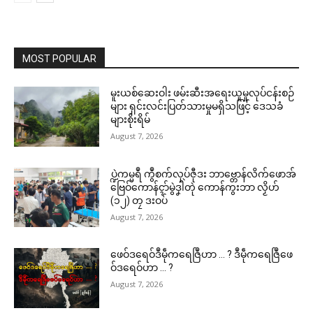
MOST POPULAR
မူးယစ်ဆေးဝါး ဖမ်းဆီးအရေးယူမှုလုပ်ငန်းစဉ်
များ ရှင်းလင်းပြတ်သားမှုမရှိသဖြင့် ဒေသခံ
များစိုးရိမ်
August 7, 2026
ပ္ဍဲကမ္မရဳ ကွဳစက်လုပ်ဇီုဒး ဘာဗ္တောန်လိက်ဖောအ်
ဗြေဝ်ကောန်ၚာ်မွဲဒၞါဲတုဲ ကောန်ကွးဘာ လၟိဟ်
(၁၂) တၠ ဒးဝပ်
August 7, 2026
ဖေဝ်ဒရေဝ်ဒဳမဵုကရေဇြဳဟာ … ? ဒဳမဵုကရေဇြဳဖေ
ဝ်ဒရေဝ်ဟာ … ?
August 7, 2026