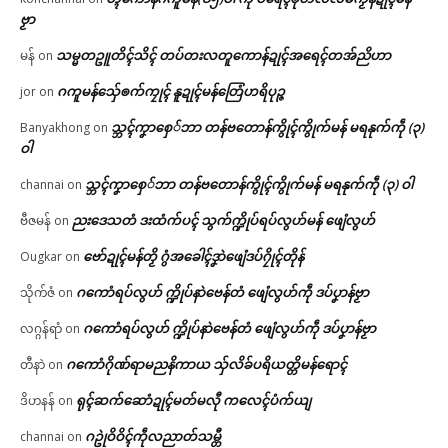
ဗၟာ
သမ္မတဥူတိၚ်သိၚ် တပ်တးလတူကောန်ဍုၚ်အရေၚ်တအ်ညိဟာ
မန်
on
ဂကူမန်​သှ်ေၜက်ကၠုၚ် နူဍုၚ်မန်တြေံဟရိပုဉ္ဇ
jor
on
သ္ဘၚ်ကၞာစှေ်ဘာ တန်ဗတောန်ကွိုၚ်ကွိုက်မန် မရနုက်ကဵု (၃)
Banyakhong
on
ဝါ
သ္ဘၚ်ကၞာစှေ်ဘာ တန်ဗတောန်ကွိုၚ်ကွိုက်မန် မရနုက်ကဵု (၃) ဝါ
channai
on
ညးဒေသတံ ဒးထံက်ပၚ် သွက်က္ဍိုပ်ရပ်လွဟ်မန် ဖျေံလွဟ်
ဗီဇမန်
on
ဗော်ဍုၚ်မန်တၟိ ဂွံအခေါၚ်ဒၞာဲဖျေံဒပ်ဂၠိုၚ်တိုန်
Ougkar
on
ဂကောံရပ်လွဟ် က္ဍိုပ်နာဲဗေန်တံ ဖျေံလွဟ်ကဵု ဒပ်ပၞာန်ဗၟာ
သိုက်ဇံ
on
ဂကောံရပ်လွဟ် က္ဍိုပ်နာဲဗေန်တံ ဖျေံလွဟ်ကဵု ဒပ်ပၞာန်ဗၟာ
လဂ္ဂန်ရာံ
on
ဂကောံဂိုဏ်ရာမညနိကာယ သှ်လိခ်ပရိယတ္တိမန်ရောၚ်
တီနာဲ
on
ရုၚ်ဆက်ဆောံဍုၚ်မတ်မလီု ကလေၚ်ပံက်ယျ
ဒိဟနန်
on
ဂဥုဲဝိဝိၚ်ကဵုလညာတ်သမ္တီ
channai
on