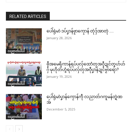
RELATED ARTICLES
ပေါဲရုဲမာဲ ဒပ်ပၞာန်ဗၟာကၠောန် တုဲဒှ်အာတုဲ …..
January 28, 2026
လညာတ်ပါ်ပါဲ
ဗီုအမေရိကာန်ရပ်ပလှ်ထောံတၠအဝဵုဍုင်တၞဟ်ဟ်
ဂှ် မုဟိုတ်ဟွံရပ်ပလှ်တၠအဝဵုပၞာန်ဍုင်ဗၟာရော?
January 19, 2026
လညာတ်ပါ်ပါဲ
ပေါဲရုဲမာဲပၞာန်ကၠောန်ကဵု လညာတ်ဂကူမန်တ္ရဲဏ
အ်
December 5, 2025
လညာတ်ပါ်ပါဲ