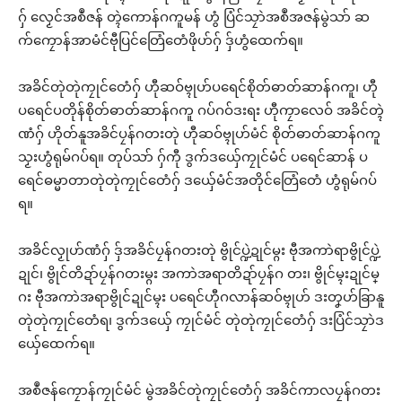
ဂှ် လၟေင်အစဳဇန် တ္ၚဲကောန်ဂကူမန် ဟွံ ပြံင်သၠာဲအစဳအဇန်မွဲသာ် ဆ
က်ကၠောန်အာမံင်ဗီုပြင်တြေံတေံဖိုဟ်ဂှ် ဒှ်ဟွံထေက်ရ။
အခိင်တုဲတုဲကၠုင်တေံဂှ် ဟီုဆဝ်ဗ္ၚုဟ်ပရေင်စိုတ်ဓာတ်ဆာန်ဂကူ၊ ဟီု
ပရေင်ပတိုန်စိုတ်ဓာတ်ဆာန်ဂကူ ဂပ်ဂဝ်ဒးရး ဟီုကၠာလေဝ် အခိင်တ္ၚဲ
ဏံဂှ် ဟိုတ်နူအခိင်ပၠန်ဂတးတုဲ ဟီုဆဝ်ဗ္ၚုဟ်မံင် စိုတ်ဓာတ်ဆာန်ဂကူ
သၟးဟွံရုမ်ဂပ်ရ။ တုပ်သာ် ဂှ်ကီု ဒွက်ဒယှ်ေကၠုင်မံင် ပရေင်ဆာန် ပ
ရေင်ဓမ္မာတာတုဲတုဲကၠုင်တေံဂှ် ဒယှ်ေမံင်အတိုင်တြေံတေံ ဟွံရုမ်ဂပ်
ရ။
အခိင်လၟုဟ်ဏံဂှ် ဒှ်အခိင်ပၠန်ဂတးတုဲ ဗွိုင်ပ္ဍဲဍုင်မ္ဂး ဗီုအကာဲရာဗွိုင်ပ္ဍဲ
ဍုင်၊ ဗွိုင်တိဍာ်ပၠန်ဂတးမ္ဂး အကာဲအရာတိဍာ်ပၠန်ဂ တး၊ ဗွိုင်မ္ၚးဍုင်မ္
ဂး ဗီုအကာဲအရာဗွိုင်ဍုင်မ္ၚး ပရေင်ဟီုဂလာန်ဆဝ်ဗ္ၚုဟ် ဒးတၞဟ်ခြာနူ
တုဲတုဲကၠုင်တေံရ၊ ဒွက်ဒယှ်ေ ကၠုင်မံင် တုဲတုဲကၠုင်တေံဂှ် ဒးပြံင်သၠာဲဒ
ယှ်ေထေက်ရ။
အစဳဇန်ကၠောန်ကၠုင်မံင် မွဲအခိင်တုဲကၠုင်တေံဂှ် အခိင်ကာလပၠန်ဂတး