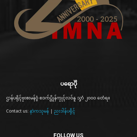
ပရောပိုဲ
ဌာန်ပရိုၚ်ဗၠးၜးမန်ဝွံ စဒက်ပ္တိုန်ကၠုၚ်လဝ်နူ သၞာံ ၂၀၀၀ တေံရ။
Contact us:
နာဲကသုမန်
|
ညးဒါန်ပရိုၚ်
FOLLOW US