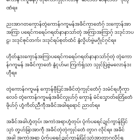
ဏံရ။
ညးအာဂတကၠောန်တ္ၚဲကောန်ဂကူမန်အခိင်ကၠာတေံဂှ် ဒးကၠောန်အာ
အကြာ ပရေင်ကရေပ်ဂရတ်နာနာသာ်တုဲ အကြာအကြာဂှ် ဒးဒုင်ဘပ
ဠ၊ ဒးဒုင်ၜုင်တက်၊ ဒးဒုင်ရပ်စုတ်ထံင် နွံလၟိဟ်ဗွဲမဂၠိုင်ဂၠင်ရ။
ဟိုတ်နူဒးကၠောန်အကြာပရေင်ကရေပ်ဂရတ်နာနာသာ်ဂှ်တုဲ တ္ၚဲကော
န်ဂကူမန် အခိင်ကၠာတေံ နွံၚုဟ်မး ကြက်ရှ်သာ သၠုင်ပြဲဗွဲမလောန်ဒး
ဟီုရ။
တ္ၚဲကောန်ဂကူမန် ကၠောန်ဗီုပြင်အခိင်တုဲကၠုင်တေံဂှ် ဒးမံင်ရဟီုကၠာ
လေဝ် တ္ၚဲကောန်ဂကူမန်အခိင်လၟုဟ်ဂှ် ကၠောန် မံင်သၞောတ်တြေံတေံ
ဖိုဟ်ဂှ် ဟွံကိတ်ညဳကဵုအခိင်အခါရရောင် ညာတ်ရ။
အခိင်အခါဟွံတုပ်၊ အကာဲအရာဟွံတုပ်၊ ပ္ၚံက်ပရေင်ဍုင်ကွာန်ပြံင်
သၠာဲ တၞဟ်ခြာအာကဵု အခိင်တုဲတုဲကၠုင်တေံ တၟာဂ လိုင်ရ။ အခိင်
အခါ အကာဲအရာ ပ္ၚံက်ပရေင်ဍုင်ကွာန်ပြံင်သၠာဲအာတၟာဂလိုင်ရ