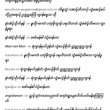
တမုက်ရုၚ်သၞောဝ်ဓဝ် ခရိုၚ်မတ်မလီု
ကိစ္စသွံ ဂအာၚ်တိဘာဂှ် ဟွံဆေၚ်စပ်
woodmonraingwmow@gmail.com
on
ကဵုညးရောၚ် ဥက္ကဋ္ဌတြေံ ကွာန်ဓမ္မသ ဟီု
နာဲအံၚ်သိုက်နန်
နူကဵုဂကောံ ပတုဲဖဵုကွာန် ပရဟိတတံ သွံစမံၚ်တိဗလး ကွာ
on
န်ဒူရာ
နာဲအံၚ်သိုက်နန်
ဗော်မန်ၜါ ပံၚ်မာန်ဟာ
on
Mon not Mon
ရဲကွာန်မုဟ်ဒုန်တံ ဟွံပေၚ်စိုတ် လ္တူဥက္ကဌကွာန်
on
နူကဵုဂကောံ ပတုဲဖဵုကွာန် ပရဟိတတံ သွံစမံၚ်တိဗလး ကွာန်ဒူ
maramou
on
ရာ
ရဲကွာန်မုဟ်ဒုန်တံ ဟွံပေၚ်စိုတ် လ္တူဥက္ကဌကွာန်
Rea Jea
on
နာဲအံၚ်သိုက်နန်
ရဲကွာန်မုဟ်ဒုန်တံ ဟွံပေၚ်စိုတ် လ္တူဥက္ကဌကွာန်
on
ဗော်မန်ၜါ ပံၚ်မာန်ဟာ
ရာမာန်ယ
on
ongsikenon
သ္ဘၚ်သၠာဲဂတးလညာတ် ကေုာံထ္ၜးပျးလိက်ပတ်မန်တြေံတြ
on
ဟ်
တ္ၚဲကောန်ဂကူမန်(၆၅)ဝါ ကဵု ပရေၚ်ၜိုဟ်လလမ်ကၟိန်ဍုၚ်မန်
konchannai
on