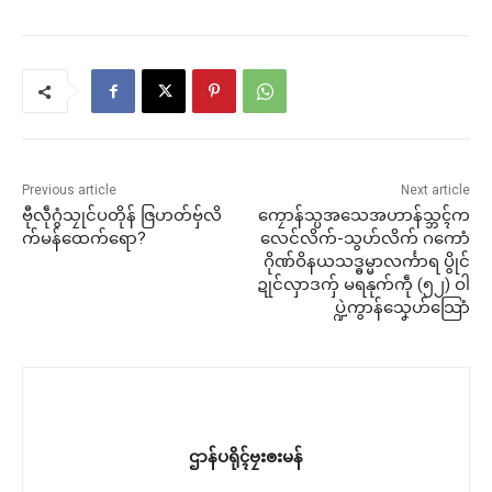
Previous article
Next article
ဗီုလဵုဂွံသၠုင်ပတိုန် ဇြဟတ်ဗှ်လိ
ကၠောန်သ္ပအသေအဟာန်သ္ဘၚ်က
က်မန်ထေက်ရော?
လေင်လိက်-သွဟ်လိက် ဂကောံ
ဂိုဏ်ဝိနယသဒ္ဓမ္မာလင်္ကာရ ပွိုင်
ဍုင်လှာဒကှ် မရနုက်ကဵု (၅၂) ဝါ
ပ္ဍဲကွာန်သၞေဟ်သြောံ
ဌာန်ပရိုၚ်ဗၠးၜးမန်