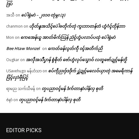
ဒြပ်
ပေဲါရုဲမာဲ – ၂၀၁၀ တုဲမ္ဂး (၃)
အသီ
on
ဟိုတ်နူအသိၚ်ပေဲါဗတိုက်တုဲ ကွးဘာတန်တံ ဟွံဂံၚ်တိုန်ဘာ
chanmon
on
ကေအေန်ယူ အာတ်မိက်သြန် ညံၚ်ဟွံပလာပ်ပထုဲ ပေဲါရုဲမာဲ
Mon
on
Bee Htaw Monzel
ကေတ်ခန်လ္ၚတ်ကဵု ၀ၚ်အတိက်ညိ
on
အလဵုအသဳပၞာန် စွံစိုတ် ဗော်ဟွံလုပ်သၞောဝ် လတူဗော်ဍုၚ်မန်တၟိ
Ougkar
on
စပ်ကဵုညးဒှ်ဒဒိုက် ပ္ဋဲဍုၚ်မလေဝ်ယှာတုဲ အမေရိကာန်
USavehugo မန်ဟံသာ
on
ပြံၚ်လှာဲဗီုပြၚ်
တၠပညာဝၚ်မန် ဒံက်တာနာဲပါန်လှ စုတိ
ရာမည သက်သီမန်
on
တၠပညာဝၚ်မန် ဒံက်တာနာဲပါန်လှ စုတိ
ဇဲနာဲ
on
EDITOR PICKS