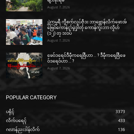
August 7, 2026
ပ္ဍဲကမ္မရဳ ကွဳစက်လုပ်ဇီုဒး ဘာဗ္တောန်လိက်ဖောအ်
ဗြေဝ်ကောန်ၚာ်မွဲဒၞါဲတုဲ ကောန်ကွးဘာ လၟိဟ်
(၁၂) တၠ ဒးဝပ်
August 7, 2026
ဖေဝ်ဒရေဝ်ဒဳမဵုကရေဇြဳဟာ … ? ဒဳမဵုကရေဇြဳဖေ
ဝ်ဒရေဝ်ဟာ … ?
August 7, 2026
POPULAR CATEGORY
ပရိုၚ်
3373
လိက်ပရေၚ်
433
ဂလာန်ညးဒါန်လိက်
136