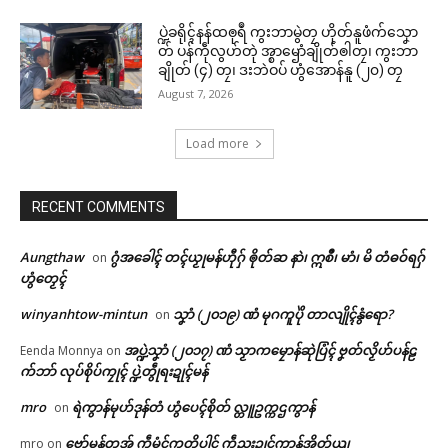
ဌာန်ပရိုၚ်ဗၠးၜးမန်
ပ္ဍဲခရိုၚ်နန်ထၜုရဳ ကွးဘာမွဲတၠ ဟိုတ်နူဖံက်သၞော
Related
ရုဲစှ်
တ် ပန်ကဵုလွဟ်တုဲ အ္စာၝောံချိုတ်ၜါတၠ၊ ကွးဘာ
ချိုတ် (၄) တၠ၊ ဒးဘဲဝပ် ဟွံအောန်နူ (၂၀) တၠ
August 7, 2026
ပရိုၚ်လက္ကရဴအိုတ်
Load more
🏛 လညာတ်ပါ်ပဲါ
တင်ရန်တၟအ် တ္ၚဲကောန်ဂကူ
ပ္ဍဲတ္ၚဲကောန်ဂကူမန် မရနုက်
မန် လ္ပကဵုဗၠးတိတ်အာညိ
ကဵု(၇၉)ဝါ ဂှ် မုမုဂွံဏာ ပရဲပရင်၊
RECENT COMMENTS
ညးဒါန်လိက်
January 26, 2026
မုဂွံဏာ တင်ခန်လ္ၚတ်ကီုရော
In "ပရိုၚ်"
February 5, 2026
Aungthaw
ဂွံအခေါၚ် တၚ်ယၟုမန်ဟီုဂှ် ၜိုတ်ဆ နာဲ၊ ဣစဳ၊ မာံ၊ မိ တံဓဝ်ရဂှ်
on
ဗွဳဒဳယဵု
In "ပရိုၚ်"
ဟွံတၟေၚ်
ကေတ်အဆက်
winyanhtow-mintun
သၞာံ (၂၀၁၉) ဏံ မုဂကူပိုဲ တာလျိုၚ်နွံရော?
on
အပ္ဍဲသၞာံ (၂၀၁၇) ဏံ သၟာကမၠောန်ဆုဲပြံၚ် ဗၞတ်လၟိဟ်ပန်ဠ
Eenda Monnya
on
က်ဘာ် လုပ်စိုပ်ကၠုၚ် ပ္ဍဲတွဵုရးဍုၚ်မန်
© ဌာန်ပရိုၚ်ဗၠးၜးမန်
mro
ရဲကွာန်မုဟ်ဒုန်တံ ဟွံပေၚ်စိုတ် လ္တူဥက္ကဌကွာန်
on
ဥဒါန် ကဝ်လိက်ကောန်ဂကူမန်
February 14, 2026
ဗော်မန်တအ် ကဵုမံၚ်ကတိပါၚ် ကဵုညးဍုၚ်ကွာန်အိုတ်ယျ
mro
on