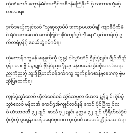
တ္ၚဲဏံလေဝ် ကၠောန်မံင်အတိုင်အစဳဇန်တြေံဖိုဟ် ဂှ် သဘာဝဟွံစှ်ေ
လးလးရ။
ဒွက်ဒယှ်ေကၠုင်လဝ် “သၠဆုလှာပ်ပ် ဒးကျာဗယာပ်ချဳ-ကျာၜဳပိုက်မံ
င် ရံင်အကးလေဝ် ကေဝ်ဇြုင်- စိုပ်ကၠုင်ဒၞာဲလဵုရော” ဒွက်တရဴတုဲ ဒွ
က်တရဴပၠန်ဂှ် ဒယှ်ေဟွံဂပ်ဂဝ်ရ။
တ္ၚဲကောန်ဂကူမန် မရနုက်ကဵု (၇၉) ဝါသၞာံဏံဂှ် ဗွိုင်ပ္ဍဲဍုင်၊ ဗွိုင်တိဍာ်
ပၠန်ဂတး၊ ဗွိုင်မ္ၚးဍုင် ဗီုပြင်ညးကဵုညး ဖန်ပလေဝ် ဒၟံင်ဗီုအကာဲအရာ
ညးကဵုညးဂှ် သ္ဒးဒှ်ဒြဟတ်စန်ဒက်ဂကူ သွက်ရုန်ဂစာန်ဗၠးၜးဂကူ ဗွဲမ
ဍာံပြထေက်ရ။
ကၠုင်မွဲသၞာံလေဝ် ဟီုလဴဝေင်ဝင် သၟိင်သမ္မလ ဝိမာလ ပ္တန်ဍုင်၊ စိုပ်မွဲ
သၞာံလေဝ် မန်တအ် ကေင်ဂ္ဇအ်ကၠုင်လဝ်နန် ကေင် ပိုင်ပြဳကၠုင်လ
ဝ် ဟံသာဝတဳ ၃၂ ဍုင်၊ ဖာသီ ၃၂ ဍုင်၊ မုတ္တမ ၃၂ ဍုင် ဟီုရိုဟ်လဴဒၟံင်
ပုံဟွံတုဲ ပွမရုန်ဂစာန်ပရေင်ဗၠးၜးဂ ကူတ္ၚဲဏံ ဒးပတဝ်က္ဍိုပ်ထေက်ရ။