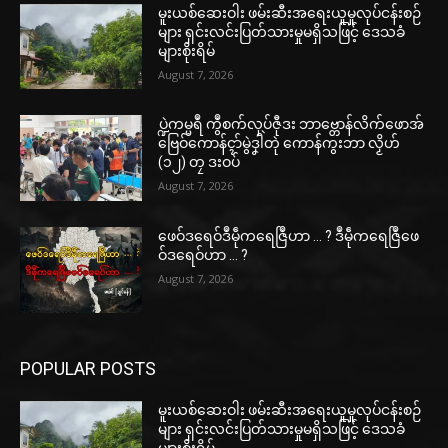
မူးယစ်ဆေးဝါး ဖမ်းဆီးအရေးယူမှုလုပ်ငန်းစဉ်
များ ရှင်းလင်းပြတ်သားမှုမရှိသဖြင့် ဒေသခံ
များစိုးရိမ်
August 7, 2026
ပ္ဍဲကမ္မရဳ ကွဳစက်လုပ်ဇီုဒး ဘာဗ္တောန်လိက်ဖောအ်
ဗြေဝ်ကောန်ၚာ်မွဲဒၞါဲတုဲ ကောန်ကွးဘာ လၟိဟ်
(၁၂) တၠ ဒးဝပ်
August 7, 2026
ဖေဝ်ဒရေဝ်ဒဳမဵုကရေဇြဳဟာ … ? ဒဳမဵုကရေဇြဳဖေ
ဝ်ဒရေဝ်ဟာ … ?
August 7, 2026
POPULAR POSTS
မူးယစ်ဆေးဝါး ဖမ်းဆီးအရေးယူမှုလုပ်ငန်းစဉ်
များ ရှင်းလင်းပြတ်သားမှုမရှိသဖြင့် ဒေသခံ
များစိုးရိမ်