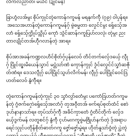
လိက်လညာတ်၊ မယံင် (ဍုင်မန်)
ခြာဟွံလအ်မ္ဂး စိုပ်ကၠုင်တ္ၚဲကောန်ဂကူမန် မရနုက်ကဵု (၇၉) ဝါပၠန်ရ။
အသေအဟာန်တ္ၚဲကောန်ဂကူမန်ဂှ် ဗွဲဓမ္မတာ လၟေင်င်မ္ဂး ရှ်ေသှ်ေအ
လာံ ရှ်ေသှ်ေက္ဍိုပ်သ္ကိုပ် ကေုာံ သ္ဂံင်ဆာန်ဂကူပြဟ်လလုဲ၊ တုဲမ္ဂး ညး
တာလျိုင်တအ်ဟီုဂလာန်တုဲ အာရ။
စိုပ်အာအခန်ကဏ္ဍလဟိင်စိုတ်ဂှ်ပၠန်လေဝ် တိင်တက်လှ်ေဒယှ်ေ လ္ၚဵု
ဂှ် ပြိုင်ထ္ၜးမိယေန်သၞာင် မပ္တံသာ်ဏံ ကၠောန်ကၠုင် ဒၟံင်လၟေင်င်သၞာံဆၜို
တ်ဏံရ။ ဒေသလ္ၚဵုဂှ် ပေါဲပြိုင်သွဟ်လိက်မန်၊ လ္ၚဵုဂှ် ပေါဲပြိုင်ဝေင်ဒြ
ဟတ်လေဝ် နွံကီုရ။
တ္ၚဲကောန်ဂကူမန်တုဲကၠုင် ၃၀ သၞာံလ္ပာ်တေံမ္ဂး ပကောံဒြဟတ်ဂကူမ
န်တုဲ ဂွံဇက်ဂၠောဲရှ်ေသှ်ေအလာံဂှ် တၠအဝဵုတအ် ဗက်ရပ်စုတ်ထံင် စောဲ
ဒုဟ်နာနာသာ်ရ။ တုပ်သာ်ဂှ်ကီု အခိင်ကၠာတေံ ဂွံတိင်တိုက် လှ်ေဒ
ယှ်ေဒွက်မန် လတူစင်ဂှ် နွံကဵု ၚုဟ်မးဂကူဗွဲမဇြိုဟ်နက်တုဲ ဒှ်အရာပ
ရေင်သၠုင်ပတိုန်စိုတ်ဓာတ်ဂကူ ဇၞော်ဇၞော်မွဲရ။ ဟိုတ်နူသာ်ဝွံတုဲ ပ္ဍဲတ္ၚဲ
ကောန် ဂကူမန်ဂှ် ဟီုစကာကၠုင်ဂလာန် “ဆီဇာတိ မာန်ဇာတိ” ဒဵုတ္ၚဲ