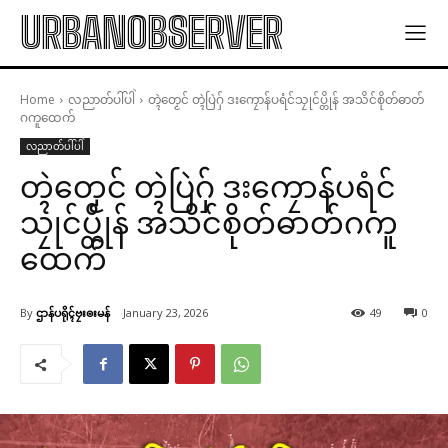
URBANOBSERVER
Home
လညာတ်ပါ်ပါဲ
တ္ၚဲတၟေင် တ္ၚဲပြဲဂှ် ဒးကၠောန်ပရံင်သၠုင်ပ္တိုန် အသိင်စိုတ်ဓာတ်
ဂကူထေက်
လညာတ်ပါ်ပါဲ
တ္ၚဲတၟေင် တ္ၚဲပြဲဂှ် ဒးကၠောန်ပရံင်
သၠုင်ပ္တိုန် အသိင်စိုတ်ဓာတ်ဂကူ
ထေက်
By
ဌာန်ပရိုၚ်ဗၠးၜးမန်
January 23, 2026
49
0