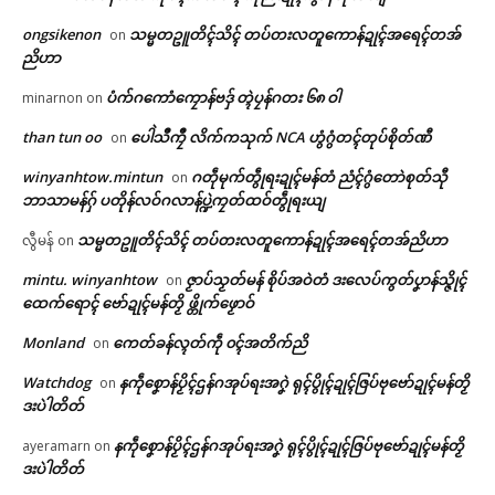
In "ပရိုၚ်"
ongsikenon
သမ္မတဥူတိၚ်သိၚ် တပ်တးလတူကောန်ဍုၚ်အရေၚ်တအ်
on
ညိဟာ
ပံက်ဂကောံကၠောန်ဗဒှ် တ္ၚဲပၠန်ဂတး ၆၈ ဝါ
minarnon
on
than tun oo
ပေါဲသဳကၠဳ လိက်ကသုက် NCA ဟွံဂွံတၚ်တုပ်စိုတ်ဏီ
on
winyanhtow.mintun
ဂတဵုမုက်တွဵုရးဍုၚ်မန်တံ ညံၚ်ဂွံတောဲစုတ်သီု
on
ဘာသာမန်ဂှ် ပတိုန်လဝ်ဂလာန်ပ္ဍဲကၠတ်ထဝ်တွဵုရးယျ
သမ္မတဥူတိၚ်သိၚ် တပ်တးလတူကောန်ဍုၚ်အရေၚ်တအ်ညိဟာ
လွီမန်
on
mintu. winyanhtow
ဇၟာပ်သၟတ်မန် စိုပ်အဝဲတံ ဒးလေပ်ကွတ်ပၞာန်သ္ဇိုၚ်
on
ထေက်ရောၚ် ဗော်ဍုၚ်မန်တၟိ ဖ္တိုက်ဖၟောဝ်
Monland
ကေတ်ခန်လ္ၚတ်ကဵု ၀ၚ်အတိက်ညိ
on
Watchdog
နကဵုစၞောန်ပၟိၚ်ဌန်ဂအုပ်ရးအဂၞဲ ရုၚ်ပွိုၚ်ဍုၚ်ဇြပ်ဗုဗော်ဍုၚ်မန်တၟိ
on
ဒးပဲါတိတ်
နကဵုစၞောန်ပၟိၚ်ဌန်ဂအုပ်ရးအဂၞဲ ရုၚ်ပွိုၚ်ဍုၚ်ဇြပ်ဗုဗော်ဍုၚ်မန်တၟိ
ayeramarn
on
ဒးပဲါတိတ်