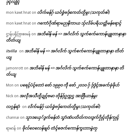
ဒုၚ်လျိုၚ်
လိက်မန်ဂှ် ယဝ်ခၞံဗဒှ်ကေတ်တၟိမ္ဂး (သကုတ်ၜါ)
mon kawt hnat
on
ဂကောံဂိုဏ်ရာမညနိကာယ သှ်လိခ်ပရိယတ္တိမန်ရောၚ်
mon kawt hnat
on
အဘိဓါန် မန် => အၚ်္ဂလိက် သွက်စက်ကောန်ပျူတာနာနာ
ဌာန်ပရိုၚ်ဗၠးၜးမန်
on
တိတ်ယျ
itvilla
အဘိဓါန် မန် => အၚ်္ဂလိက် သွက်စက်ကောန်ပျူတာနာနာ တိတ်
on
ယျ
အဘိဓါန် မန် => အၚ်္ဂလိက် သွက်စက်ကောန်ပျူတာနာနာ တိ
jamonrott
on
တ်ယျ
ပရေၚ်ပံၚ်တောဲ ဗော် ၁၉၉၀ ကဵု ဗော် ၂၀၁၀ ဂှ် ဒှ်ဒၟံၚ်အခက်ခုဲဖိုဟ်
Mon
on
အလဵုအသဳတၟိဍုၚ်ဗမာ တိုန်ဒှ်ဥက္ကဌ အာဇြဳယာန်မ္ဂး
Nick
on
လဂ္ဂန်ရာံ
လိက်မန်ဂှ် ယဝ်ခၞံဗဒှ်ကေတ်တၟိမ္ဂး (သကုတ်ၜါ)
on
သၟာဒယှေ်ဒွက်မန်တံ သၞာံဏံပတိတ်ကဝးဒွက်ဂၠိုၚ်တိုန်ကၠုၚ်
channai
on
ဗိုလ်ဝေလေန်ဖျဝ် တံၚ်ဓဇက်ကောန်ကွးဘာမွဲတၠ
ရာမာန်
on