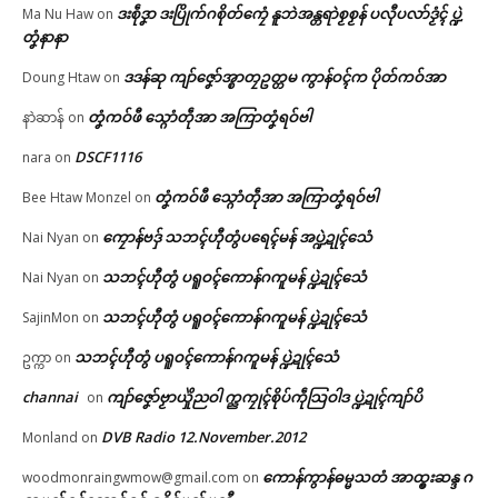
ဒးစဵုဒၞာ ဒးပြိုက်ဂစိုတ်ကၠေံ နူဘဲအန္တရာဲစၟစၟန် ပလီုပလာ်ဒၟံၚ် ပ္ဍဲ
Ma Nu Haw
on
တၞံနာနာ
ဒဒန်ဆု ကျာ်ဇၞော်အ္စာတၠဥတ္တမ ကွာန်ဝၚ်က ပိုတ်ကဝ်အာ
Doung Htaw
on
တၞံကဝ်ဖီ သ္ဂောံတဵုအာ အကြာတၞံရဝ်ဗါ
နာဲဆာန်
on
DSCF1116
nara
on
တၞံကဝ်ဖီ သ္ဂောံတဵုအာ အကြာတၞံရဝ်ဗါ
Bee Htaw Monzel
on
ကၠောန်ဗဒှ် သဘၚ်ဟီုတွံပရေၚ်မန် အပ္ဍဲဍုၚ်သေံ
Nai Nyan
on
သဘၚ်ဟီုတွံ ပရူဝၚ်ကောန်ဂကူမန် ပ္ဍဲဍုၚ်သေံ
Nai Nyan
on
သဘၚ်ဟီုတွံ ပရူဝၚ်ကောန်ဂကူမန် ပ္ဍဲဍုၚ်သေံ
SajinMon
on
သဘၚ်ဟီုတွံ ပရူဝၚ်ကောန်ဂကူမန် ပ္ဍဲဍုၚ်သေံ
ဥက္ကာ
on
channai
ကျာ်ဇၞော်ဗၟာယှိုဲညဝါ က္ညကၠုၚ်စိုပ်ကဵုသြဝါဒ ပ္ဍဲဍုၚ်ကျာ်ပိ
on
DVB Radio 12.November.2012
Monland
on
ကောန်ကွာန်ဓမ္မသတံ အာထ္ၜးဆန္ဒ ဂ
woodmonraingwmow@gmail.com
on