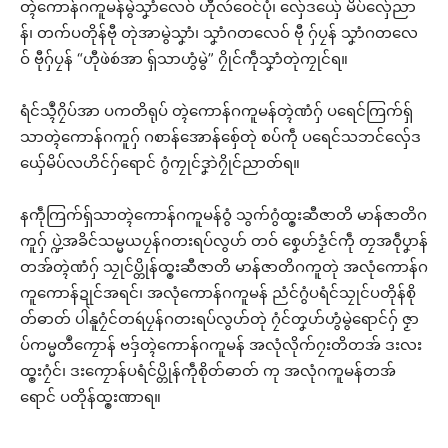
တ္ၚဲကောန်ဂကူမန်မွဲသၞာံလေဝ် ဟီုလဴဝေင်ပုံ၊ လှ်ေဒယှ်ေ မိပ်လှ်ေညာ
န်၊ တက်ပတိုန်ဗီု တုဲအာမွဲသၞာံ၊ သၞာံဂတလေဝ် ဗီု ဂှ်ပၠန် သၞာံဂတလေ
ဝ် ဗီုဂှ်ပၠန် “ဟီုဖဲစဴအာ ရှ်သာဟွံမွဲ” ဂၠိုင်ကဵုသၞာံတုဲကၠုင်ရ။
ရံင်သ္ၚဳဂၠိပ်အာ ပကတိရုပ် တ္ၚဲကောန်ဂကူမန်တ္ၚဲဏံဂှ် ပရေင်ကြက်ရှ်
သာတ္ၚဲကောန်ဂကူဂှ် ဂစာန်အောန်စှ်ေတုဲ စပ်ကဵု ပရေင်သဘင်လှ်ေဒ
ယှ်ေမိပ်လဟိင်ဂှ်ရောင် ဂွံကၠုင်ဒၞာဲဂၠိုင်ညာတ်ရ။
နကဵုကြက်ရှ်သာတ္ၚဲကောန်ဂကူမန်ဝွံ သွက်ဂွံထ္ၜးဆီဇာတိ မာန်ဇာတိဂ
ကူဂှ် ပ္ဍဲအခိင်သမ္မယပၠန်ဂတးရပ်လွဟ် တဝ် စၞေဟ်ဒၟံင်ကဵု တၠအဝဵုပၞာန်
တအ်တ္ၚဲဏံဂှ် သၠုင်ပ္တိုန်ထ္ၜးဆီဇာတိ မာန်ဇာတိဂကူတုဲ အလုံကောန်ဂ
ကူကောန်ဍုင်အရင်၊ အလုံကောန်ဂကူမန် ညံင်ဂွံပရံင်သၠုင်ပတိုန်စို
တ်ဓာတ် ပါဲနူဂၠံင်တရဴပၠန်ဂတးရပ်လွဟ်တုဲ ဂၠံင်တၞဟ်ဟွံမွဲရောင်ဂှ် ဇၟာ
ပ်ကမ္မတဳကၠောန် ဗဒှ်တ္ၚဲကောန်ဂကူမန် အလုံလိုက်ဂၠးတိတအ် ဒးလး
ထ္ၜးဂၠံင်၊ ဒးကၠောန်ပရံင်ပ္တိုန်ကဵုစိုတ်ဓာတ် ကု အလုံဂကူမန်တအ်
ရောင် ပတိုန်ထ္ၜးဏာရ။