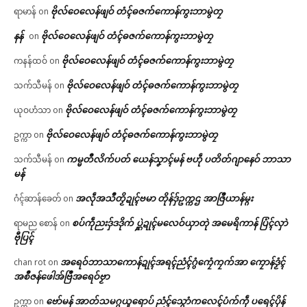
ဗိုလ်ဝေလေန်ဖျဝ် တံၚ်ဓဇက်ကောန်ကွးဘာမွဲတၠ
ရာမာန်
on
နန်
ဗိုလ်ဝေလေန်ဖျဝ် တံၚ်ဓဇက်ကောန်ကွးဘာမွဲတၠ
on
ဗိုလ်ဝေလေန်ဖျဝ် တံၚ်ဓဇက်ကောန်ကွးဘာမွဲတၠ
ကနန်ထဝ်
on
ဗိုလ်ဝေလေန်ဖျဝ် တံၚ်ဓဇက်ကောန်ကွးဘာမွဲတၠ
သက်သီမန်
on
ဗိုလ်ဝေလေန်ဖျဝ် တံၚ်ဓဇက်ကောန်ကွးဘာမွဲတၠ
ယုဝဟံသာ
on
ဗိုလ်ဝေလေန်ဖျဝ် တံၚ်ဓဇက်ကောန်ကွးဘာမွဲတၠ
ဥက္ကာ
on
ကမ္မတဳလိက်ပတ် ယေန်သၞာၚ်မန် ဗဟဵု ပတိတ်ဂျာနေဝ် ဘာသာ
သက်သီမန်
on
မန်
အလဵုအသဳတၟိဍုၚ်ဗမာ တိုန်ဒှ်ဥက္ကဌ အာဇြဳယာန်မ္ဂး
ဂံၚ်ဆာန်ခေတ်
on
စပ်ကဵုညးဒှ်ဒဒိုက် ပ္ဋဲဍုၚ်မလေဝ်ယှာတုဲ အမေရိကာန် ပြံၚ်လှာဲ
ရာမည စောန်
on
ဗီုပြၚ်
အရေဝ်ဘာသာကောန်ဍုၚ်အရၚ်ညံၚ်ဂွံကၠေံကၠက်အာ ကၠောန်ဒၟံၚ်
chan rot
on
အစဳဇန်ဖေါအ်ဗြဳအရေဝ်ဗၟာ
ဗော်မန် အာတ်သမဂ္ဂယူရောပ် ညံၚ်သ္ဂောံကလေၚ်ပံက်ကဵု ပရေၚ်ပိုန်
ဥက္ကာ
on