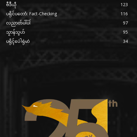
ဗဳဒဳယဵု
123
ပရိုင်ပတောံ: Fact-Checking
116
လညာတ်ပါ်ပါဲ
97
သၟာန်သွဟ်
95
ပရိုၚ်ပေဲါရုဲမာဲ
34