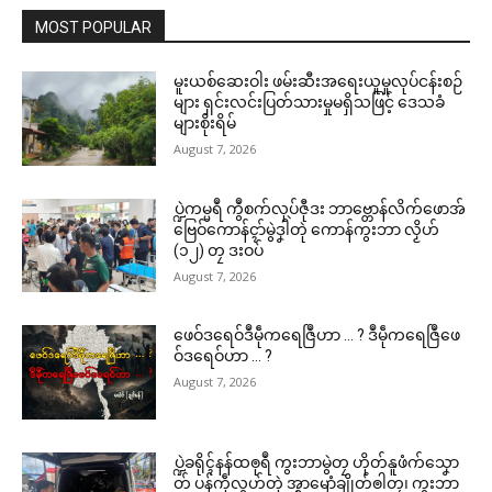
MOST POPULAR
မူးယစ်ဆေးဝါး ဖမ်းဆီးအရေးယူမှုလုပ်ငန်းစဉ်
များ ရှင်းလင်းပြတ်သားမှုမရှိသဖြင့် ဒေသခံ
များစိုးရိမ်
August 7, 2026
ပ္ဍဲကမ္မရဳ ကွဳစက်လုပ်ဇီုဒး ဘာဗ္တောန်လိက်ဖောအ်
ဗြေဝ်ကောန်ၚာ်မွဲဒၞါဲတုဲ ကောန်ကွးဘာ လၟိဟ်
(၁၂) တၠ ဒးဝပ်
August 7, 2026
ဖေဝ်ဒရေဝ်ဒဳမဵုကရေဇြဳဟာ … ? ဒဳမဵုကရေဇြဳဖေ
ဝ်ဒရေဝ်ဟာ … ?
August 7, 2026
ပ္ဍဲခရိုၚ်နန်ထၜုရဳ ကွးဘာမွဲတၠ ဟိုတ်နူဖံက်သၞော
တ် ပန်ကဵုလွဟ်တုဲ အ္စာၝောံချိုတ်ၜါတၠ၊ ကွးဘာ