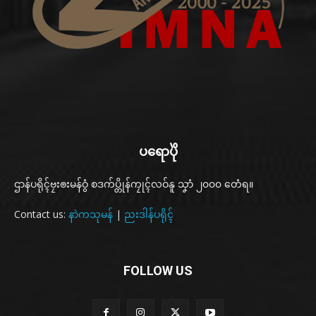
ပရောပိုဲ
ဌာန်ပရိုၚ်ဗၠးၜးမန်ဝွံ စဒက်ပ္တိုန်ကၠုၚ်လဝ်နူ သၞာံ ၂၀၀၀ တေံရ။
Contact us:
နာဲကသုမန်
|
ညးဒါန်ပရိုၚ်
FOLLOW US