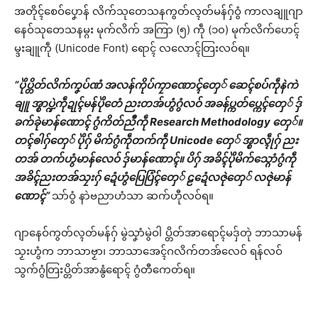
အတိုၚ်စေဝ်ပၞောန် လိက်သုတေသနကွတ်လ္ၚတ်မန်ဂှ်ဝွံ ကာလချူဂျာ
နေဝ်သုတေသနမ္ဂး မုက်လိက် အကြာ (၅) ကဵု (၁၀) မုက်လိက်ဟေၚ်
မ္ဒးချူကဵု (Unicode Font) ရောၚ် လလောၚ်တြးလဝ်ရ။
“ပိုဲပ္တိတ်လိက်ကၞပ်ဏံ အလန်ကိုပ်ကၠာဏောၚ်တှေ် ဆေၚ်စပ်ကဵုနဲကဲ
ချူ အ္စာပ္ဍဲကဵုဍုၚ်မန်ပိုဲတေံ ညးတအ်ဟွံဂွံလဝ် အခန်ပ္ကတ်ပ္ကေၚ်တှေ် ဒှ်
ခက်ခုဲမာန်ဏောၚ် ဂွံကိတ်ညဳကဵု Research Methodology တှေ်။
တၚ်ၜါဂှ်တှေ် ပိုဲဂှ် မိက်ဂွံကဵုတက်ကဵု Unicode တှေ် အ္စာလ္ၚဵုဂှ် ညး
တအ် တက်ဟွံမာန်လေဝ် ဒှ်မာန်ဏောၚ်။ ပိဂှ် အခိၚ်ပိုဲမိက်သ္ဂောံဂွံကဵု
အခိၚ်ညးတအ်သၠးဂှ် ဍေံဟွံပြေပြံၚ်တှေ် ဠဍေံလဇုဲတှေ် လဇုဲမာန်
ဏောၚ်”
သာ်ဝွံ နာဲဗညာဟံသာ ဆက်ဟီုလဝ်ရ။
ဂျာနေဝ်ကွတ်လ္ၚတ်မန်ဂှ် မွဲသၞာံမွဲဝါ ပ္တိတ်အာရောၚ်မဒှ်တုဲ ဘာသာမန်
သၟးဟွံက ဘာသာဗၟာ၊ ဘာသာအေၚ်ဂလိက်တအ်လေဝ် ရန်လဝ်
သွက်ဂွံတြးပ္တိတ်အာနွံရောၚ် ဂွံတီကေတ်ရ။