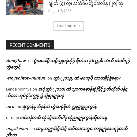
ချိုတ် (၄) တၠ၊ ဒးဘဲဝပ် ဟွံအောန်နူ (၂၀) တၠ
August 7, 2026
Load more
RECENT COMMENTS
Aungthaw
ဂွံအခေါၚ် တၚ်ယၟုမန်ဟီုဂှ် ၜိုတ်ဆ နာဲ၊ ဣစဳ၊ မာံ၊ မိ တံဓဝ်ရဂှ်
on
ဟွံတၟေၚ်
winyanhtow-mintun
သၞာံ (၂၀၁၉) ဏံ မုဂကူပိုဲ တာလျိုၚ်နွံရော?
on
အပ္ဍဲသၞာံ (၂၀၁၇) ဏံ သၟာကမၠောန်ဆုဲပြံၚ် ဗၞတ်လၟိဟ်ပန်ဠ
Eenda Monnya
on
က်ဘာ် လုပ်စိုပ်ကၠုၚ် ပ္ဍဲတွဵုရးဍုၚ်မန်
mro
ရဲကွာန်မုဟ်ဒုန်တံ ဟွံပေၚ်စိုတ် လ္တူဥက္ကဌကွာန်
on
ဗော်မန်တအ် ကဵုမံၚ်ကတိပါၚ် ကဵုညးဍုၚ်ကွာန်အိုတ်ယျ
mro
on
ဌာန်ပရိုၚ်ဗၠးၜးမန်
ongsikenon
သမ္မတဥူတိၚ်သိၚ် တပ်တးလတူကောန်ဍုၚ်အရေၚ်တအ်
on
Related
ညိဟာ