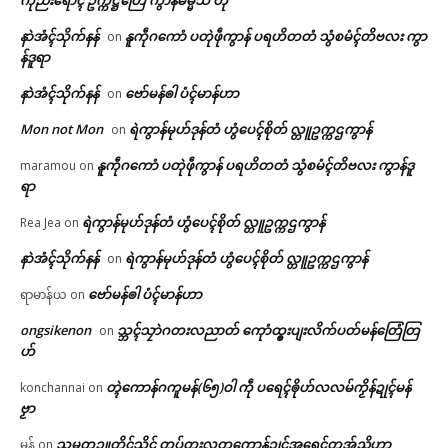
နာဲအံၚ်သိုက်နန်
နူကဵုဂကောံ ပတုဲဖဵုကွာန် ပရဟိတတံ သွံစမံၚ်တိဗလး ကွာ
on
န်ဒူရာ
နာဲအံၚ်သိုက်နန်
ဗော်မန်ၜါ ပံၚ်မာန်ဟာ
on
Mon not Mon
ရဲကွာန်မုဟ်ဒုန်တံ ဟွံပေၚ်စိုတ် လ္တူဥက္ကဌကွာန်
on
နူကဵုဂကောံ ပတုဲဖဵုကွာန် ပရဟိတတံ သွံစမံၚ်တိဗလး ကွာန်ဒူ
maramou
on
ရာ
ရဲကွာန်မုဟ်ဒုန်တံ ဟွံပေၚ်စိုတ် လ္တူဥက္ကဌကွာန်
Rea Jea
on
နာဲအံၚ်သိုက်နန်
ရဲကွာန်မုဟ်ဒုန်တံ ဟွံပေၚ်စိုတ် လ္တူဥက္ကဌကွာန်
on
ဗော်မန်ၜါ ပံၚ်မာန်ဟာ
ရာမာန်ယ
on
ongsikenon
သ္ဘၚ်သၠာဲဂတးလညာတ် ကေုာံထ္ၜးပျးလိက်ပတ်မန်တြေံတြ
on
ဟ်
တ္ၚဲကောန်ဂကူမန်(၆၅)ဝါ ကဵု ပရေၚ်ၜိုဟ်လလမ်ကၟိန်ဍုၚ်မန်
konchannai
on
ဗၟာ
သမ္မတဥူတိၚ်သိၚ် တပ်တးလတူကောန်ဍုၚ်အရေၚ်တအ်ညိဟာ
မန်
on