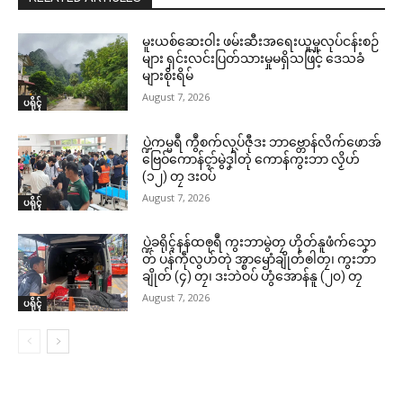
မူးယစ်ဆေးဝါး ဖမ်းဆီးအရေးယူမှုလုပ်ငန်းစဉ်
များ ရှင်းလင်းပြတ်သားမှုမရှိသဖြင့် ဒေသခံ
များစိုးရိမ်
August 7, 2026
ပရိုၚ်
ပ္ဍဲကမ္မရဳ ကွဳစက်လုပ်ဇီုဒး ဘာဗ္တောန်လိက်ဖောအ်
ဗြေဝ်ကောန်ၚာ်မွဲဒၞါဲတုဲ ကောန်ကွးဘာ လၟိဟ်
(၁၂) တၠ ဒးဝပ်
August 7, 2026
ပရိုၚ်
ပ္ဍဲခရိုၚ်နန်ထၜုရဳ ကွးဘာမွဲတၠ ဟိုတ်နူဖံက်သၞော
တ် ပန်ကဵုလွဟ်တုဲ အ္စာၝောံချိုတ်ၜါတၠ၊ ကွးဘာ
ချိုတ် (၄) တၠ၊ ဒးဘဲဝပ် ဟွံအောန်နူ (၂၀) တၠ
August 7, 2026
ပရိုၚ်