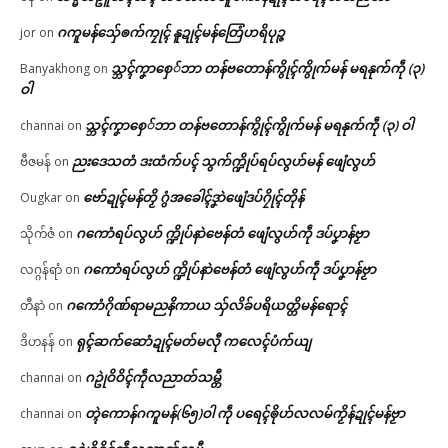
ဂကူမန်​သှ်ေၜက်ကၠုၚ် နူဍုၚ်မန်တြေံဟရိပုဉ္ဇ
jor
on
သ္ဘၚ်ကၞာစှေ်ဘာ တန်ဗတောန်ကွိုၚ်ကွိုက်မန် မရနုက်ကဵု (၃)
Banyakhong
on
ဝါ
သ္ဘၚ်ကၞာစှေ်ဘာ တန်ဗတောန်ကွိုၚ်ကွိုက်မန် မရနုက်ကဵု (၃) ဝါ
channai
on
ညးဒေသတံ ဒးထံက်ပၚ် သွက်က္ဍိုပ်ရပ်လွဟ်မန် ဖျေံလွဟ်
ဗီဇမန်
on
ဗော်ဍုၚ်မန်တၟိ ဂွံအခေါၚ်ဒၞာဲဖျေံဒပ်ဂၠိုၚ်တိုန်
Ougkar
on
ဂကောံရပ်လွဟ် က္ဍိုပ်နာဲဗေန်တံ ဖျေံလွဟ်ကဵု ဒပ်ပၞာန်ဗၟာ
သိုက်ဇံ
on
ဂကောံရပ်လွဟ် က္ဍိုပ်နာဲဗေန်တံ ဖျေံလွဟ်ကဵု ဒပ်ပၞာန်ဗၟာ
လဂ္ဂန်ရာံ
on
ဂကောံဂိုဏ်ရာမညနိကာယ သှ်လိခ်ပရိယတ္တိမန်ရောၚ်
တီနာဲ
on
ရုၚ်ဆက်ဆောံဍုၚ်မတ်မလီု ကလေၚ်ပံက်ယျ
ဒိဟနန်
on
ဂဥုဲဝိဝိၚ်ကဵုလညာတ်သမ္တီ
channai
on
တ္ၚဲကောန်ဂကူမန်(၆၅)ဝါ ကဵု ပရေၚ်ၜိုဟ်လလမ်ကၟိန်ဍုၚ်မန်ဗၟာ
channai
on