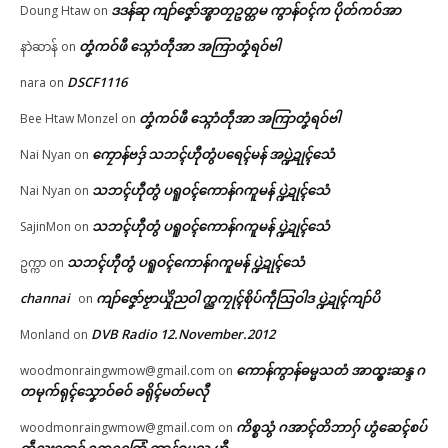
ဒဒန်ဆု ကျာ်ဇၞော်အ္စာတၠဥတ္တမ ကွာန်ဝၚ်က ပိုတ်ကဝ်အာ
Doung Htaw
on
တၞံကဝ်ဖီ သ္ဂောံတဵုအာ အကြာတၞံရဝ်ဗါ
နာဲဆာန်
on
DSCF1116
nara
on
တၞံကဝ်ဖီ သ္ဂောံတဵုအာ အကြာတၞံရဝ်ဗါ
Bee Htaw Monzel
on
ကၠောန်ဗဒှ် သဘၚ်ဟီုတွံပရေၚ်မန် အပ္ဍဲဍုၚ်သေံ
Nai Nyan
on
သဘၚ်ဟီုတွံ ပရူဝၚ်ကောန်ဂကူမန် ပ္ဍဲဍုၚ်သေံ
Nai Nyan
on
သဘၚ်ဟီုတွံ ပရူဝၚ်ကောန်ဂကူမန် ပ္ဍဲဍုၚ်သေံ
SajinMon
on
သဘၚ်ဟီုတွံ ပရူဝၚ်ကောန်ဂကူမန် ပ္ဍဲဍုၚ်သေံ
ဥက္ကာ
on
channai
ကျာ်ဇၞော်ဗၟာယှိုဲညဝါ က္ညကၠုၚ်စိုပ်ကဵုသြဝါဒ ပ္ဍဲဍုၚ်ကျာ်ပိ
on
DVB Radio 12.November.2012
Monland
on
ကောန်ကွာန်ဓမ္မသတံ အာထ္ၜးဆန္ဒ ဂ
woodmonraingwmow@gmail.com
on
တမုက်ရုၚ်သၞောဝ်ဓဝ် ခရိုၚ်မတ်မလီု
ကိစ္စသွံ ဂအာၚ်တိဘာဂှ် ဟွံဆေၚ်စပ်
woodmonraingwmow@gmail.com
on
ကဵုညးရောၚ် ဥက္ကဋ္ဌတြေံ ကွာန်ဓမ္မသ ဟီု