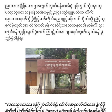
ညးတာလျိုၚ်မဟာဌာနကွတ်လ္ၚတ်မန်တအ်ဝွံ ရန်တၟအ်ကဵု အ္စာတၠ
ပညာသုတေသနမန်တအ်ဂမၠိုၚ် ညံၚ်သ္ဂောံချူပတိတ် လိက်
သုတေသနမန် ဂၠိုၚ်ဂၠိုၚ်မာန်ကီု မိမညးဍုၚ်မန်တအ်အိုတ်သီု ညံၚ်သ္
ဂောံဗှ်လ္ၚတ်အာ လိက်ပတ်မန် ကဆံၚ်သုတေသနတအ်မာန်ကီု သ္ဂး
တုဲ စဳဇန်ကၠုၚ် သွက်ဂွံတက်တြးပ္တိတ်အာ ဂျာနေဝ်ကွတ်လ္ၚတ်မန် မွဲ
သၞာံမွဲဝါနွံရ။
“လိက်သုတေသနမန်ဂှ် ဂၠာဲဝါတ်မံၚ်၊ လိက်အေၚ်ဂလိက်တအ် နွံကဵုဒဵု
နွံကဵုကွဳ ပ္ဍဲတိုက်ရံၚ်လိက် (Library) ဍေံတအ် နွံကဵုသၚ်ဃဲ။ နူဂှ်ရ ပိုဲဂှ်