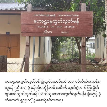
မဟာဌာနကွတ်လ္ၚတ်မန် မၞုံသၟဝ်ကောပ်ကာဲ ဘာကဝ်လိက်ကောန်ဂ
ကူမန် (ညဳသာ) ဝွံ ဖန်ဗဒှ်ပတိုန်လဝ် အစဳဇန် သွက်ဂွံတက်တြးပ္တိတ်
ဂျာနေဝ်ကွတ်လ္ၚတ်မန် (လိက်သုတေသနကွတ်လ္ၚတ်မန်) နွံရောၚ် ဂွံ
တီကေတ် နူညးလျိုၚ်မဆေၚ်စပ်တအ်ရ။