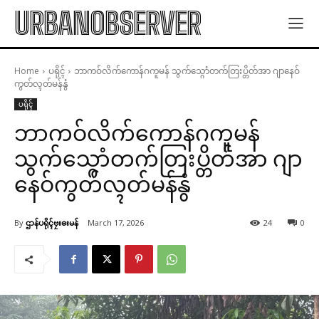
URBANOBSERVER
Home
ပရိုၚ်
ဘာကဝ်လိက်ကောန်ဂကူမန် သွက်သ္ဂောံတက်တြးပ္တိတ်အာ ဂျာနေဝ်
ကွတ်လ္ၚတ်မန်နွံ
ပရိုၚ်
ဘာကဝ်လိက်ကောန်ဂကူမန်
သွက်သ္ဂောံတက်တြးပ္တိတ်အာ ဂျာ
နေဝ်ကွတ်လ္ၚတ်မန်နွံ
By
ဌာန်ပရိုၚ်ဗၠးၜးမန်
March 17, 2026
24
0