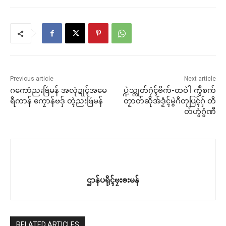
Previous article
Next article
ဂကောံညးဗြဴမန် အလုံဍုၚ်အမေ
ပ္ဍဲသ္ကုတ်ဂၠံၚ်ဗိက်-ထဝဲါ ကွဳစက်
ရိကာန် ကၠောန်ဗဒှ် တ္ၚဲညးဗြဴမန်
တၟာတ်ဆိုအ်ဒၟံၚ်မွဲဂိတုပြၚ်ဂှ် တိ
တ်ဟွံဂွံဏီ
ဌာန်ပရိုၚ်ဗၠးၜးမန်
RELATED ARTICLES