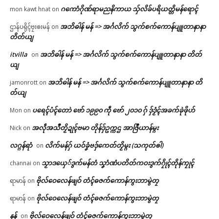
ဂကောံဂိုဏ်ရာမညနိကာယ သှ်လိခ်ပရိယတ္တိမန်ရောၚ်
mon kawt hnat
on
အဘိဓါန် မန် => အၚ်္ဂလိက် သွက်စက်ကောန်ပျူတာနာနာ
ဌာန်ပရိုၚ်ဗၠးၜးမန်
on
တိတ်ယျ
itvilla
အဘိဓါန် မန် => အၚ်္ဂလိက် သွက်စက်ကောန်ပျူတာနာနာ တိတ်
on
ယျ
အဘိဓါန် မန် => အၚ်္ဂလိက် သွက်စက်ကောန်ပျူတာနာနာ တိ
jamonrott
on
တ်ယျ
ပရေၚ်ပံၚ်တောဲ ဗော် ၁၉၉၀ ကဵု ဗော် ၂၀၁၀ ဂှ် ဒှ်ဒၟံၚ်အခက်ခုဲဖိုဟ်
Mon
on
အလဵုအသဳတၟိဍုၚ်ဗမာ တိုန်ဒှ်ဥက္ကဌ အာဇြဳယာန်မ္ဂး
Nick
on
လဂ္ဂန်ရာံ
လိက်မန်ဂှ် ယဝ်ခၞံဗဒှ်ကေတ်တၟိမ္ဂး (သကုတ်ၜါ)
on
သၟာဒယှေ်ဒွက်မန်တံ သၞာံဏံပတိတ်ကဝးဒွက်ဂၠိုၚ်တိုန်ကၠုၚ်
channai
on
ဗိုလ်ဝေလေန်ဖျဝ် တံၚ်ဓဇက်ကောန်ကွးဘာမွဲတၠ
ရာမာန်
on
ဗိုလ်ဝေလေန်ဖျဝ် တံၚ်ဓဇက်ကောန်ကွးဘာမွဲတၠ
ရာမာန်
on
နန်
ဗိုလ်ဝေလေန်ဖျဝ် တံၚ်ဓဇက်ကောန်ကွးဘာမွဲတၠ
on