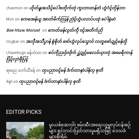
ဟိုတ်နူအသိၚ်ပေဲါဗတိုက်တုဲ ကွးဘာတန်တံ ဟွံဂံၚ်တိုန်ဘာ
chanmon
on
ကေအေန်ယူ အာတ်မိက်သြန် ညံၚ်ဟွံပလာပ်ပထုဲ ပေဲါရုဲမာဲ
Mon
on
Bee Htaw Monzel
ကေတ်ခန်လ္ၚတ်ကဵု ၀ၚ်အတိက်ညိ
on
အလဵုအသဳပၞာန် စွံစိုတ် ဗော်ဟွံလုပ်သၞောဝ် လတူဗော်ဍုၚ်မန်တၟိ
Ougkar
on
စပ်ကဵုညးဒှ်ဒဒိုက် ပ္ဋဲဍုၚ်မလေဝ်ယှာတုဲ အမေရိကာန်
USavehugo မန်ဟံသာ
on
ပြံၚ်လှာဲဗီုပြၚ်
တၠပညာဝၚ်မန် ဒံက်တာနာဲပါန်လှ စုတိ
ရာမည သက်သီမန်
on
တၠပညာဝၚ်မန် ဒံက်တာနာဲပါန်လှ စုတိ
ဇဲနာဲ
on
EDITOR PICKS
မူးယစ်ဆေးဝါး ဖမ်းဆီးအရေးယူမှုလုပ်ငန်းစဉ်
များ ရှင်းလင်းပြတ်သားမှုမရှိသဖြင့် ဒေသခံ
များစိုးရိမ်