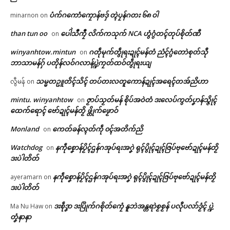
ရုဲစှ်
ပံက်ဂကောံကၠောန်ဗဒှ် တ္ၚဲပၠန်ဂတး ၆၈ ဝါ
minarnon
on
than tun oo
ပေါဲသဳကၠဳ လိက်ကသုက် NCA ဟွံဂွံတၚ်တုပ်စိုတ်ဏီ
on
ပရိုၚ်လက္ကရဴအိုတ်
winyanhtow.mintun
ဂတဵုမုက်တွဵုရးဍုၚ်မန်တံ ညံၚ်ဂွံတောဲစုတ်သီု
on
ဘာသာမန်ဂှ် ပတိုန်လဝ်ဂလာန်ပ္ဍဲကၠတ်ထဝ်တွဵုရးယျ
ဌာန်သ္ဇိုၚ်ပရေၚ်ပညာ ပုပ္ဖဟံသာ
သွက်သၟတ်ဘာတုဲလဝ် ပရေင်
🏛 လညာတ်ပါ်ပဲါ
သွက်သ္ဂောံထံက်ပၚ် လာပ်ပညာ
ပညာကဆံင်သၠုင်တအ် နူကဝ်လိ
သမ္မတဥူတိၚ်သိၚ် တပ်တးလတူကောန်ဍုၚ်အရေၚ်တအ်ညိဟာ
လွီမန်
on
(Scholarship) ကုကွးဘာ
က်ကောန်ဂကူမန် ပံက်အာ တန်
ညးဒါန်လိက်
တက္ကသိုလ်တအ်နွံ
ဥပဒေရောင်
mintu. winyanhtow
ဇၟာပ်သၟတ်မန် စိုပ်အဝဲတံ ဒးလေပ်ကွတ်ပၞာန်သ္ဇိုၚ်
on
February 25, 2026
July 26, 2026
ထေက်ရောၚ် ဗော်ဍုၚ်မန်တၟိ ဖ္တိုက်ဖၟောဝ်
In "ပရိုၚ်"
In "ပရိုၚ်"
ဗွဳဒဳယဵု
Monland
ကေတ်ခန်လ္ၚတ်ကဵု ၀ၚ်အတိက်ညိ
on
ကေတ်အဆက်
Watchdog
နကဵုစၞောန်ပၟိၚ်ဌန်ဂအုပ်ရးအဂၞဲ ရုၚ်ပွိုၚ်ဍုၚ်ဇြပ်ဗုဗော်ဍုၚ်မန်တၟိ
on
ဒးပဲါတိတ်
နကဵုစၞောန်ပၟိၚ်ဌန်ဂအုပ်ရးအဂၞဲ ရုၚ်ပွိုၚ်ဍုၚ်ဇြပ်ဗုဗော်ဍုၚ်မန်တၟိ
ayeramarn
on
© ဌာန်ပရိုၚ်ဗၠးၜးမန်
ဒးပဲါတိတ်
ဥဒါန် ကဝ်လိက်ကောန်ဂကူမန်
February 14, 2026
ဒးစဵုဒၞာ ဒးပြိုက်ဂစိုတ်ကၠေံ နူဘဲအန္တရာဲစၟစၟန် ပလီုပလာ်ဒၟံၚ် ပ္ဍဲ
Ma Nu Haw
on
In "ပရိုၚ်"
တၞံနာနာ