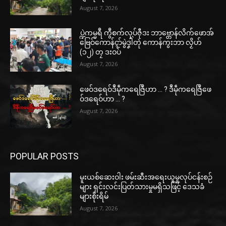
August 7, 2026
ပ္ဍဲကမ္မရဳ ကွဳစက်လုပ်ဇီုဒး ဘာဗ္တောန်လိက်ဖောအ်
ဗြေဝ်ကောန်ၚာ်မွဲဒၞါဲတုဲ ကောန်ကွးဘာ လၟိဟ်
(၁၂) တၠ ဒးဝပ်
August 7, 2026
ဖေဝ်ဒရေဝ်ဒဳမဵုကရေဇြဳဟာ … ? ဒဳမဵုကရေဇြဳဖေ
ဝ်ဒရေဝ်ဟာ … ?
August 7, 2026
POPULAR POSTS
မူးယစ်ဆေးဝါး ဖမ်းဆီးအရေးယူမှုလုပ်ငန်းစဉ်
များ ရှင်းလင်းပြတ်သားမှုမရှိသဖြင့် ဒေသခံ
များစိုးရိမ်
August 7, 2026