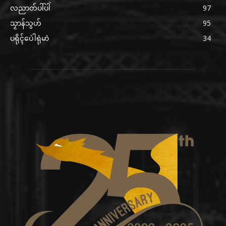
လညာတ်ပါ်ပါဲ
97
သၟာန်သွဟ်
95
ပရိုၚ်ပေဲါရုဲမာဲ
34