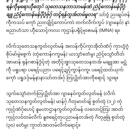
ရန်ကဵုမုရောဟီုတှေ် သုတေသနဘာသာမန်ဏံ ညံၚ်ကောန်မန်ပိုဲဂွံ
ချူ ညံၚ်ကောန်မန်ပိုဲဂွံဗှ်ဂှ် တၚ်ရန်တၟအ်တမ်မူလရ”
သာ်ဝွံ ညးချပ်ဇန်
ကဵုကသပ် ကေုာံ ညးလျိုၚ်ကောပ်ကာဲ တက်လိက်ကၞပ် (ဂျာနေဝ်) နာဲ
ဗညာဟံသာ ဟီုသောၚ်ကလး ကုဌာန်ပရိုၚ်ဗၠးၜးမန် (IMNA) ရ။
လိက်သုတေသနကွတ်လ္ၚတ်မန် အလန်ကိုပ်ကၠာအိုတ်ဏံဂှ် ကၠာဟွံဂွံ
စိုပ်မာ်မွဲစွေက် (တ္ၚဲကောန်ဂကူမန်) ယးသၞာံတေံမ္ဂး ညံၚ်သ္ဂောံတိတ်
အာမာန် ရုန်ဂစာန်ဒၟံၚ်တုဲ အတိုၚ်အ္စာသုတေသနတအ် မချူအာ မပ္တံ
ကဵု ပရူပရာ ပရေၚ်ပညာ၊ ပရေၚ်ဍုၚ်ကွာန်ဂကူ၊ ပရေၚ်ထတ်ယုက်
ကေုာံ ပရူဒဒှ်မန်နာနာသာ်တအ်ဂှ် တြးပ္တိတ်အာကဵုရောၚ် သ္ဂးရ။
သွက်သ္ဂောံတက်တြးပ္တိတ်အာ ဂျာနေဝ်ကွတ်လ္ၚတ်မန် (လိက်
သုတေသနကွတ်လ္ၚတ်မန်) မာန်ဂှ် ဂိတုမာတ်ချ် စၟတ်တ္ၚဲ (၁၂) တုဲ
ကၠုၚ်ဏံဂှ်ဟေၚ် နူမဟာဌာနကွတ်လ္ၚတ်မန် လလောၚ်တြး အာတ်
ကၠုၚ်လဝ်တမ်လိက် နူဇရေၚ်တၠပညာမန်တအ်တုဲ ဂိတုဨဗြဴ စၟတ်တ္ၚဲ
(၃၀) တေံမ္ဂး ကၟာတ်အာတမ်လိက်ရောၚ်။