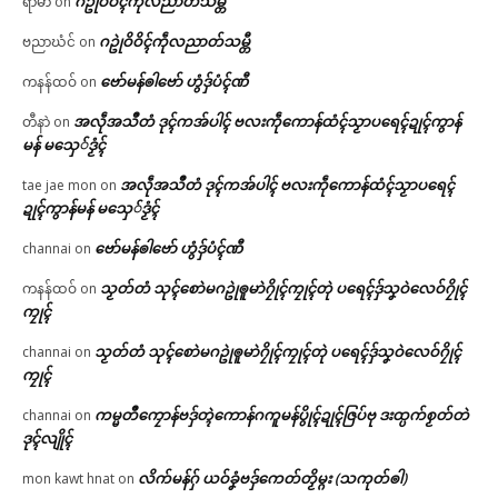
ဂဥုဲဝိဝိၚ်ကဵုလညာတ်သမ္တီ
ရာမာ
on
ဂဥုဲဝိဝိၚ်ကဵုလညာတ်သမ္တီ
ဗညာဃံင်
on
ဗော်မန်ၜါဗော် ဟွံဒှ်ပံၚ်ဏီ
ကနန်ထဝ်
on
အလဵုအသဳတံ ဒုၚ်ကအ်ပါၚ် ဗလးကဵုကောန်ထံၚ်သၟာပရေၚ်ဍုၚ်ကွာန်
တီနာဲ
on
မန် မသှေ်ဒၟံၚ်
အလဵုအသဳတံ ဒုၚ်ကအ်ပါၚ် ဗလးကဵုကောန်ထံၚ်သၟာပရေၚ်
tae jae mon
on
ဍုၚ်ကွာန်မန် မသှေ်ဒၟံၚ်
ဗော်မန်ၜါဗော် ဟွံဒှ်ပံၚ်ဏီ
channai
on
သၟတ်တံ သုၚ်စောဲမဂဥုဲၜူမာဲဂၠိုၚ်ကၠုၚ်တုဲ ပရေၚ်ဒှ်သၞဝဲလေဝ်ဂၠိုၚ်
ကနန်ထဝ်
on
ကၠုၚ်
သၟတ်တံ သုၚ်စောဲမဂဥုဲၜူမာဲဂၠိုၚ်ကၠုၚ်တုဲ ပရေၚ်ဒှ်သၞဝဲလေဝ်ဂၠိုၚ်
channai
on
ကၠုၚ်
ကမ္မတဳကၠောန်ဗဒှ်တ္ၚဲကောန်ဂကူမန်ပွိုၚ်ဍုၚ်ဇြပ်ဗု ဒးထ္ပက်စၟတ်တဲ
channai
on
ဒုၚ်လျိုၚ်
လိက်မန်ဂှ် ယဝ်ခၞံဗဒှ်ကေတ်တၟိမ္ဂး (သကုတ်ၜါ)
mon kawt hnat
on