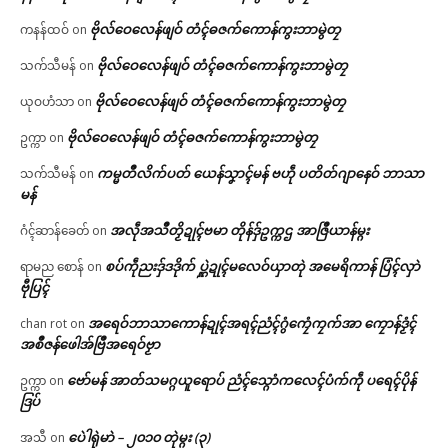
ဗိုလ်ဝေလေန်ဖျဝ် တံၚ်ဓဇက်ကောန်ကွးဘာမွဲတၠ
ကနန်ထဝ်
on
ဗိုလ်ဝေလေန်ဖျဝ် တံၚ်ဓဇက်ကောန်ကွးဘာမွဲတၠ
သက်သီမန်
on
ဗိုလ်ဝေလေန်ဖျဝ် တံၚ်ဓဇက်ကောန်ကွးဘာမွဲတၠ
ယုဝဟံသာ
on
ဗိုလ်ဝေလေန်ဖျဝ် တံၚ်ဓဇက်ကောန်ကွးဘာမွဲတၠ
ဥက္ကာ
on
ကမ္မတဳလိက်ပတ် ယေန်သၞာၚ်မန် ဗဟဵု ပတိတ်ဂျာနေဝ် ဘာသာ
သက်သီမန်
on
မန်
အလဵုအသဳတၟိဍုၚ်ဗမာ တိုန်ဒှ်ဥက္ကဌ အာဇြဳယာန်မ္ဂး
ဂံၚ်ဆာန်ခေတ်
on
စပ်ကဵုညးဒှ်ဒဒိုက် ပ္ဋဲဍုၚ်မလေဝ်ယှာတုဲ အမေရိကာန် ပြံၚ်လှာဲ
ရာမည စောန်
on
ဗီုပြၚ်
အရေဝ်ဘာသာကောန်ဍုၚ်အရၚ်ညံၚ်ဂွံကၠေံကၠက်အာ ကၠောန်ဒၟံၚ်
chan rot
on
အစဳဇန်ဖေါအ်ဗြဳအရေဝ်ဗၟာ
ဗော်မန် အာတ်သမဂ္ဂယူရောပ် ညံၚ်သ္ဂောံကလေၚ်ပံက်ကဵု ပရေၚ်ပိုန်
ဥက္ကာ
on
ဒြပ်
ပေဲါရုဲမာဲ – ၂၀၁၀ တုဲမ္ဂး (၃)
အသီ
on