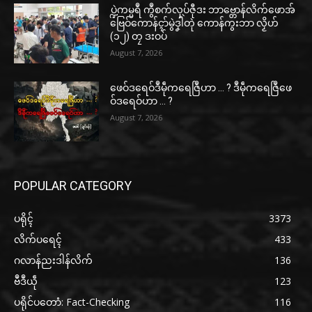
ပ္ဍဲကမ္မရဳ ကွဳစက်လုပ်ဇီုဒး ဘာဗ္တောန်လိက်ဖောအ်
ဗြေဝ်ကောန်ၚာ်မွဲဒၞါဲတုဲ ကောန်ကွးဘာ လၟိဟ်
(၁၂) တၠ ဒးဝပ်
August 7, 2026
ဖေဝ်ဒရေဝ်ဒဳမဵုကရေဇြဳဟာ … ? ဒဳမဵုကရေဇြဳဖေ
ဝ်ဒရေဝ်ဟာ … ?
August 7, 2026
POPULAR CATEGORY
ပရိုၚ်
3373
လိက်ပရေၚ်
433
ဂလာန်ညးဒါန်လိက်
136
ဗဳဒဳယဵု
123
ပရိုင်ပတောံ: Fact-Checking
116