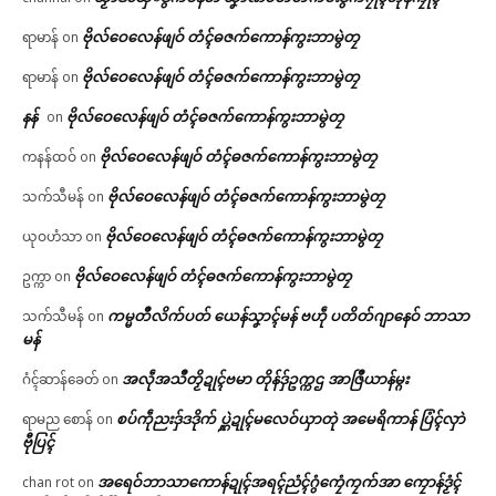
ဗိုလ်ဝေလေန်ဖျဝ် တံၚ်ဓဇက်ကောန်ကွးဘာမွဲတၠ
ရာမာန်
on
ဗိုလ်ဝေလေန်ဖျဝ် တံၚ်ဓဇက်ကောန်ကွးဘာမွဲတၠ
ရာမာန်
on
နန်
ဗိုလ်ဝေလေန်ဖျဝ် တံၚ်ဓဇက်ကောန်ကွးဘာမွဲတၠ
on
ဗိုလ်ဝေလေန်ဖျဝ် တံၚ်ဓဇက်ကောန်ကွးဘာမွဲတၠ
ကနန်ထဝ်
on
ဗိုလ်ဝေလေန်ဖျဝ် တံၚ်ဓဇက်ကောန်ကွးဘာမွဲတၠ
သက်သီမန်
on
ဗိုလ်ဝေလေန်ဖျဝ် တံၚ်ဓဇက်ကောန်ကွးဘာမွဲတၠ
ယုဝဟံသာ
on
ဗိုလ်ဝေလေန်ဖျဝ် တံၚ်ဓဇက်ကောန်ကွးဘာမွဲတၠ
ဥက္ကာ
on
ကမ္မတဳလိက်ပတ် ယေန်သၞာၚ်မန် ဗဟဵု ပတိတ်ဂျာနေဝ် ဘာသာ
သက်သီမန်
on
မန်
အလဵုအသဳတၟိဍုၚ်ဗမာ တိုန်ဒှ်ဥက္ကဌ အာဇြဳယာန်မ္ဂး
ဂံၚ်ဆာန်ခေတ်
on
စပ်ကဵုညးဒှ်ဒဒိုက် ပ္ဋဲဍုၚ်မလေဝ်ယှာတုဲ အမေရိကာန် ပြံၚ်လှာဲ
ရာမည စောန်
on
ဗီုပြၚ်
အရေဝ်ဘာသာကောန်ဍုၚ်အရၚ်ညံၚ်ဂွံကၠေံကၠက်အာ ကၠောန်ဒၟံၚ်
chan rot
on