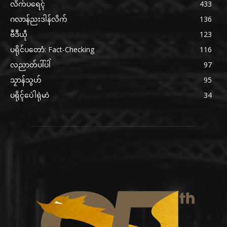
လိက်ပရေၚ်
433
ဂလာန်ညးဒါန်လိက်
136
ဗဳဒဳယဵု
123
ပရိုင်ပတောံ: Fact-Checking
116
လညာတ်ပါ်ပါဲ
97
သၟာန်သွဟ်
95
ပရိုၚ်ပေဲါရုဲမာဲ
34