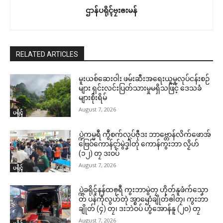
ဌာန်ပရိုၚ်ဗၠးၜးမန်
RELATED ARTICLES
မူးယစ်ဆေးဝါး ဖမ်းဆီးအရေးယူမှုလုပ်ငန်းစဉ်
များ ရှင်းလင်းပြတ်သားမှုမရှိသဖြင့် ဒေသခံ
များစိုးရိမ်
August 7, 2026
ပရိုၚ်
ပ္ဍဲကမ္မရဳ ကွဳစက်လုပ်ဇီုဒး ဘာဗ္တောန်လိက်ဖောအ်
ဗြေဝ်ကောန်ၚာ်မွဲဒၞါဲတုဲ ကောန်ကွးဘာ လၟိဟ်
(၁၂) တၠ ဒးဝပ်
August 7, 2026
ပရိုၚ်
ပ္ဍဲခရိုၚ်နန်ထၜုရဳ ကွးဘာမွဲတၠ ဟိုတ်နူဖံက်သၞော
တ် ပန်ကဵုလွဟ်တုဲ အ္စာၝောံချိုတ်ၜါတၠ၊ ကွးဘာ
ချိုတ် (၄) တၠ၊ ဒးဘဲဝပ် ဟွံအောန်နူ (၂၀) တၠ
August 7, 2026