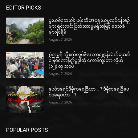
EDITOR PICKS
မူးယစ်ဆေးဝါး ဖမ်းဆီးအရေးယူမှုလုပ်ငန်းစဉ်
များ ရှင်းလင်းပြတ်သားမှုမရှိသဖြင့် ဒေသခံ
များစိုးရိမ်
August 7, 2026
ပ္ဍဲကမ္မရဳ ကွဳစက်လုပ်ဇီုဒး ဘာဗ္တောန်လိက်ဖောအ်
ဗြေဝ်ကောန်ၚာ်မွဲဒၞါဲတုဲ ကောန်ကွးဘာ လၟိဟ်
(၁၂) တၠ ဒးဝပ်
August 7, 2026
ဖေဝ်ဒရေဝ်ဒဳမဵုကရေဇြဳဟာ … ? ဒဳမဵုကရေဇြဳဖေ
ဝ်ဒရေဝ်ဟာ … ?
August 7, 2026
POPULAR POSTS