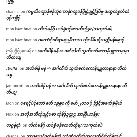
ကၠုၚ်
ကမ္မတဳကၠောန်ဗဒှ်တ္ၚဲကောန်ဂကူမန်ပွိုၚ်ဍုၚ်ဇြပ်ဗု ဒးထ္ပက်စၟတ်တဲ
channai
on
ဒုၚ်လျိုၚ်
လိက်မန်ဂှ် ယဝ်ခၞံဗဒှ်ကေတ်တၟိမ္ဂး (သကုတ်ၜါ)
mon kawt hnat
on
ဂကောံဂိုဏ်ရာမညနိကာယ သှ်လိခ်ပရိယတ္တိမန်ရောၚ်
mon kawt hnat
on
အဘိဓါန် မန် => အၚ်္ဂလိက် သွက်စက်ကောန်ပျူတာနာနာ
ဌာန်ပရိုၚ်ဗၠးၜးမန်
on
တိတ်ယျ
itvilla
အဘိဓါန် မန် => အၚ်္ဂလိက် သွက်စက်ကောန်ပျူတာနာနာ တိတ်
on
ယျ
အဘိဓါန် မန် => အၚ်္ဂလိက် သွက်စက်ကောန်ပျူတာနာနာ တိ
jamonrott
on
တ်ယျ
ပရေၚ်ပံၚ်တောဲ ဗော် ၁၉၉၀ ကဵု ဗော် ၂၀၁၀ ဂှ် ဒှ်ဒၟံၚ်အခက်ခုဲဖိုဟ်
Mon
on
အလဵုအသဳတၟိဍုၚ်ဗမာ တိုန်ဒှ်ဥက္ကဌ အာဇြဳယာန်မ္ဂး
Nick
on
လဂ္ဂန်ရာံ
လိက်မန်ဂှ် ယဝ်ခၞံဗဒှ်ကေတ်တၟိမ္ဂး (သကုတ်ၜါ)
on
သၟာဒယှေ်ဒွက်မန်တံ သၞာံဏံပတိတ်ကဝးဒွက်ဂၠိုၚ်တိုန်ကၠုၚ်
channai
on