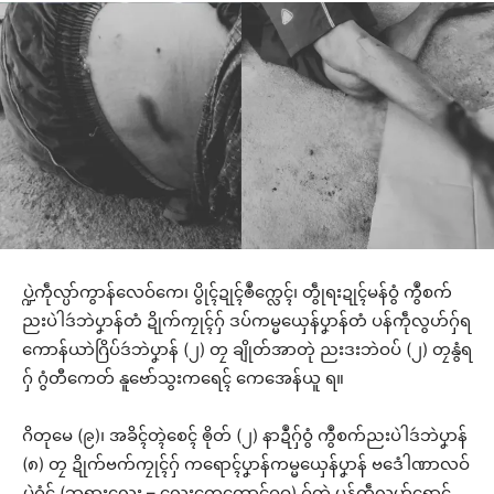
ပ္ဍဲကဵုလ္ပာ်ကွာန်လေဝ်ကေ၊ ပွိုၚ်ဍုၚ်ၜဳက္လေၚ်၊ တွဵုရးဍုၚ်မန်ဝွံ ကွဳစက်
ညးပဲါဒဴဘဲပၞာန်တံ ဍိုက်ကၠုၚ်ဂှ် ဒပ်ကမ္မယှေန်ပၞာန်တံ ပန်ကဵုလွဟ်ဂှ်ရ
ကောန်ယာဲဂြိပ်ဒဴဘဲပၞာန် (၂) တၠ ချိုတ်အာတုဲ ညးဒးဘဲဝပ် (၂) တၠနွံရ
ဂှ် ဂွံတီကေတ် နူဗော်သွးကရေၚ် ကေအေန်ယူ ရ။
ဂိတုမေ (၉)၊ အခိၚ်တ္ၚဲစေၚ် ၜိုတ် (၂) နာဍဳဂှ်ဝွံ ကွဳစက်ညးပဲါဒဴဘဲပၞာန်
(၈) တၠ ဍိုက်ဗက်ကၠုၚ်ဂှ် ကရောၚ်ပၞာန်ကမ္မယှေန်ပၞာန် ဗဒေံါဏာလဝ်
ပ္ဍဲဂၠံၚ် (ဘုရားလေး – လေးကေတောၚ်ဂူဝ) ဂှ်တုဲ ပန်ကဵုလွဟ်ရောၚ်