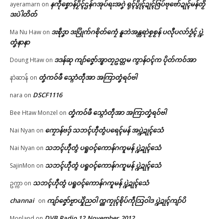
နကဵုစၞောန်ပၟိၚ်ဌန်ဂအုပ်ရးအဂၞဲ ရုၚ်ပွိုၚ်ဍုၚ်ဇြပ်ဗုဗော်ဍုၚ်မန်တၟိ
ayeramarn
on
ညးဒါန်လိက်
ဒးပဲါတိတ်
ဗွဳဒဳယဵု
ဒးစဵုဒၞာ ဒးပြိုက်ဂစိုတ်ကၠေံ နူဘဲအန္တရာဲစၟစၟန် ပလီုပလာ်ဒၟံၚ် ပ္ဍဲ
Ma Nu Haw
on
တၞံနာနာ
ကေတ်အဆက်
ပ္ဍဲရးတၞၚ်သဳ ဟိုတ်နူလွဟ်ဇၞော်ဒပ်
ဒဒန်ဆု ကျာ်ဇၞော်အ္စာတၠဥတ္တမ ကွာန်ဝၚ်က ပိုတ်ကဝ်အာ
Doung Htaw
on
ပၞာန်ဂှ် ညးတြုံချိုတ်မွဲတၠတုဲ သီု
ကောန်ၚာ်ပါလုပ် ဒးဝပ်သ္ကာတ်မြ
တၞံကဝ်ဖီ သ္ဂောံတဵုအာ အကြာတၞံရဝ်ဗါ
နာဲဆာန်
on
ဟ် (၂) တၠ
May 22, 2026
© ဌာန်ပရိုၚ်ဗၠးၜးမန်
DSCF1116
nara
on
In "ပရိုၚ်"
တၞံကဝ်ဖီ သ္ဂောံတဵုအာ အကြာတၞံရဝ်ဗါ
Bee Htaw Monzel
on
ကၠောန်ဗဒှ် သဘၚ်ဟီုတွံပရေၚ်မန် အပ္ဍဲဍုၚ်သေံ
Nai Nyan
on
သဘၚ်ဟီုတွံ ပရူဝၚ်ကောန်ဂကူမန် ပ္ဍဲဍုၚ်သေံ
Nai Nyan
on
သဘၚ်ဟီုတွံ ပရူဝၚ်ကောန်ဂကူမန် ပ္ဍဲဍုၚ်သေံ
SajinMon
on
သဘၚ်ဟီုတွံ ပရူဝၚ်ကောန်ဂကူမန် ပ္ဍဲဍုၚ်သေံ
ဥက္ကာ
on
channai
ကျာ်ဇၞော်ဗၟာယှိုဲညဝါ က္ညကၠုၚ်စိုပ်ကဵုသြဝါဒ ပ္ဍဲဍုၚ်ကျာ်ပိ
on
DVB Radio 12.November.2012
Monland
on