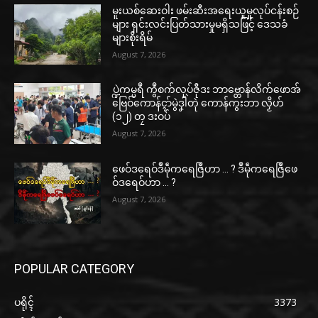
မူးယစ်ဆေးဝါး ဖမ်းဆီးအရေးယူမှုလုပ်ငန်းစဉ်
များ ရှင်းလင်းပြတ်သားမှုမရှိသဖြင့် ဒေသခံ
များစိုးရိမ်
August 7, 2026
ပ္ဍဲကမ္မရဳ ကွဳစက်လုပ်ဇီုဒး ဘာဗ္တောန်လိက်ဖောအ်
ဗြေဝ်ကောန်ၚာ်မွဲဒၞါဲတုဲ ကောန်ကွးဘာ လၟိဟ်
(၁၂) တၠ ဒးဝပ်
August 7, 2026
ဖေဝ်ဒရေဝ်ဒဳမဵုကရေဇြဳဟာ … ? ဒဳမဵုကရေဇြဳဖေ
ဝ်ဒရေဝ်ဟာ … ?
August 7, 2026
POPULAR CATEGORY
ပရိုၚ်
3373