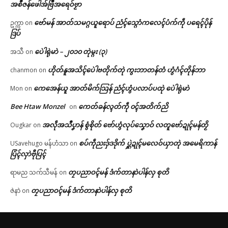
အစဳဇန်ဖေါအ်ဗြဳအရေဝ်ဗၟာ
ဗော်မန် အာတ်သမဂ္ဂယူရောပ် ညံၚ်သ္ဂောံကလေၚ်ပံက်ကဵု ပရေၚ်ပိုန်
ဥက္ကာ
on
ဒြပ်
ပေဲါရုဲမာဲ – ၂၀၁၀ တုဲမ္ဂး (၃)
အသီ
on
ဟိုတ်နူအသိၚ်ပေဲါဗတိုက်တုဲ ကွးဘာတန်တံ ဟွံဂံၚ်တိုန်ဘာ
chanmon
on
ကေအေန်ယူ အာတ်မိက်သြန် ညံၚ်ဟွံပလာပ်ပထုဲ ပေဲါရုဲမာဲ
Mon
on
Bee Htaw Monzel
ကေတ်ခန်လ္ၚတ်ကဵု ၀ၚ်အတိက်ညိ
on
အလဵုအသဳပၞာန် စွံစိုတ် ဗော်ဟွံလုပ်သၞောဝ် လတူဗော်ဍုၚ်မန်တၟိ
Ougkar
on
စပ်ကဵုညးဒှ်ဒဒိုက် ပ္ဋဲဍုၚ်မလေဝ်ယှာတုဲ အမေရိကာန်
USavehugo မန်ဟံသာ
on
ပြံၚ်လှာဲဗီုပြၚ်
တၠပညာဝၚ်မန် ဒံက်တာနာဲပါန်လှ စုတိ
ရာမည သက်သီမန်
on
တၠပညာဝၚ်မန် ဒံက်တာနာဲပါန်လှ စုတိ
ဇဲနာဲ
on