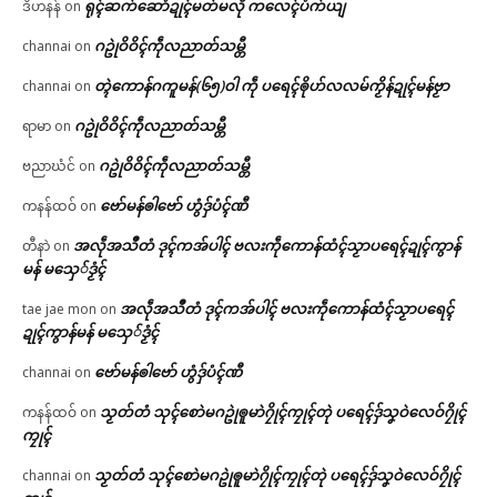
ရုၚ်ဆက်ဆောံဍုၚ်မတ်မလီု ကလေၚ်ပံက်ယျ
ဒိဟနန်
on
ဂဥုဲဝိဝိၚ်ကဵုလညာတ်သမ္တီ
channai
on
တ္ၚဲကောန်ဂကူမန်(၆၅)ဝါ ကဵု ပရေၚ်ၜိုဟ်လလမ်ကၟိန်ဍုၚ်မန်ဗၟာ
channai
on
ဂဥုဲဝိဝိၚ်ကဵုလညာတ်သမ္တီ
ရာမာ
on
ဂဥုဲဝိဝိၚ်ကဵုလညာတ်သမ္တီ
ဗညာဃံင်
on
ဗော်မန်ၜါဗော် ဟွံဒှ်ပံၚ်ဏီ
ကနန်ထဝ်
on
အလဵုအသဳတံ ဒုၚ်ကအ်ပါၚ် ဗလးကဵုကောန်ထံၚ်သၟာပရေၚ်ဍုၚ်ကွာန်
တီနာဲ
on
မန် မသှေ်ဒၟံၚ်
အလဵုအသဳတံ ဒုၚ်ကအ်ပါၚ် ဗလးကဵုကောန်ထံၚ်သၟာပရေၚ်
tae jae mon
on
ဍုၚ်ကွာန်မန် မသှေ်ဒၟံၚ်
ဗော်မန်ၜါဗော် ဟွံဒှ်ပံၚ်ဏီ
channai
on
သၟတ်တံ သုၚ်စောဲမဂဥုဲၜူမာဲဂၠိုၚ်ကၠုၚ်တုဲ ပရေၚ်ဒှ်သၞဝဲလေဝ်ဂၠိုၚ်
ကနန်ထဝ်
on
ကၠုၚ်
သၟတ်တံ သုၚ်စောဲမဂဥုဲၜူမာဲဂၠိုၚ်ကၠုၚ်တုဲ ပရေၚ်ဒှ်သၞဝဲလေဝ်ဂၠိုၚ်
channai
on