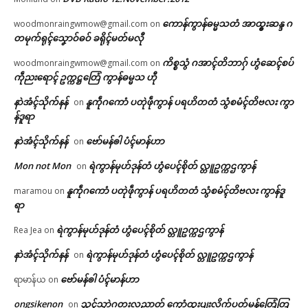
ကောန်ကွာန်ဓမ္မသတံ အာထ္ၜးဆန္ဒ ဂ
woodmonraingwmow@gmail.com
on
တမုက်ရုၚ်သၞောဝ်ဓဝ် ခရိုၚ်မတ်မလီု
ကိစ္စသွံ ဂအာၚ်တိဘာဂှ် ဟွံဆေၚ်စပ်
woodmonraingwmow@gmail.com
on
ကဵုညးရောၚ် ဥက္ကဋ္ဌတြေံ ကွာန်ဓမ္မသ ဟီု
နာဲအံၚ်သိုက်နန်
နူကဵုဂကောံ ပတုဲဖဵုကွာန် ပရဟိတတံ သွံစမံၚ်တိဗလး ကွာ
on
န်ဒူရာ
နာဲအံၚ်သိုက်နန်
ဗော်မန်ၜါ ပံၚ်မာန်ဟာ
on
Mon not Mon
ရဲကွာန်မုဟ်ဒုန်တံ ဟွံပေၚ်စိုတ် လ္တူဥက္ကဌကွာန်
on
နူကဵုဂကောံ ပတုဲဖဵုကွာန် ပရဟိတတံ သွံစမံၚ်တိဗလး ကွာန်ဒူ
maramou
on
ရာ
ရဲကွာန်မုဟ်ဒုန်တံ ဟွံပေၚ်စိုတ် လ္တူဥက္ကဌကွာန်
Rea Jea
on
နာဲအံၚ်သိုက်နန်
ရဲကွာန်မုဟ်ဒုန်တံ ဟွံပေၚ်စိုတ် လ္တူဥက္ကဌကွာန်
on
ဗော်မန်ၜါ ပံၚ်မာန်ဟာ
ရာမာန်ယ
on
ongsikenon
သ္ဘၚ်သၠာဲဂတးလညာတ် ကေုာံထ္ၜးပျးလိက်ပတ်မန်တြေံတြ
on