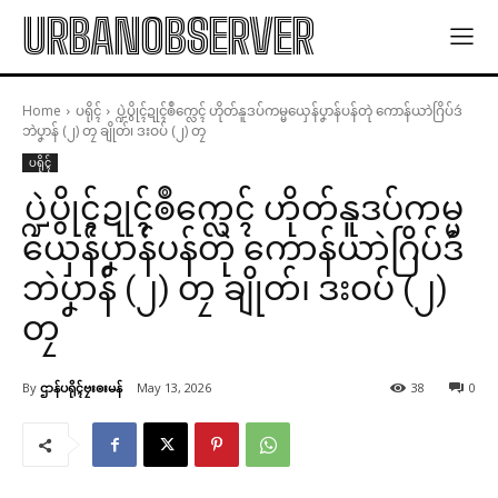
URBANOBSERVER
Home
ပရိုၚ်
ပ္ဍဲပွိုၚ်ဍုၚ်ၜဳက္လေၚ် ဟိုတ်နူဒပ်ကမ္မယှေန်ပၞာန်ပန်တုဲ ကောန်ယာဲဂြိပ်ဒဴ
ဘဲပၞာန် (၂) တၠ ချိုတ်၊ ဒးဝပ် (၂) တၠ
ပရိုၚ်
ပ္ဍဲပွိုၚ်ဍုၚ်ၜဳက္လေၚ် ဟိုတ်နူဒပ်ကမ္မ
ယှေန်ပၞာန်ပန်တုဲ ကောန်ယာဲဂြိပ်ဒဴ
ဘဲပၞာန် (၂) တၠ ချိုတ်၊ ဒးဝပ် (၂)
တၠ
By
ဌာန်ပရိုၚ်ဗၠးၜးမန်
May 13, 2026
38
0