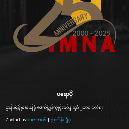
ပရောပိုဲ
ဌာန်ပရိုၚ်ဗၠးၜးမန်ဝွံ စဒက်ပ္တိုန်ကၠုၚ်လဝ်နူ သၞာံ ၂၀၀၀ တေံရ။
Contact us:
နာဲကသုမန်
|
ညးဒါန်ပရိုၚ်