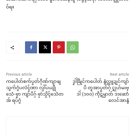
ဝ်ရ။
Previous article
Next article
ကပေါတ်စက်ပၟတ်ဂိုဏ်ကျာဖျ
ဒၞါဲခြိုင်ကပေါတ် နွံလ္တူဍုင်ကျာ်
သွက်ဂွံပလံၚ်ဏာ လ္ပါ်ပယျဵု
ပိ တူအာပၟတ်ဂှ် င္ရုဟ်မးဗ္
သေံ-ဗၟာ ကျာ်ပိဂှ် ဗၠာဲသၟိၚ်သေံတ
ဒါဲ (၁၀၀) ကိုဋ်ၝာတ် ဒးဆောံ
အ် ရပ်ဂွံ
လေင်အာနွံ