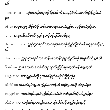
ဟ်
တ္ၚဲကောန်ဂကူမန်(၆၅)ဝါ ကဵု ပရေၚ်ၜိုဟ်လလမ်ကၟိန်ဍုၚ်မန်
konchannai
on
ဗၟာ
သမ္မတဥူတိၚ်သိၚ် တပ်တးလတူကောန်ဍုၚ်အရေၚ်တအ်ညိဟာ
မန်
on
ဂကူမန်​သှ်ေၜက်ကၠုၚ် နူဍုၚ်မန်တြေံဟရိပုဉ္ဇ
jor
on
သ္ဘၚ်ကၞာစှေ်ဘာ တန်ဗတောန်ကွိုၚ်ကွိုက်မန် မရနုက်ကဵု (၃)
Banyakhong
on
ဝါ
သ္ဘၚ်ကၞာစှေ်ဘာ တန်ဗတောန်ကွိုၚ်ကွိုက်မန် မရနုက်ကဵု (၃) ဝါ
channai
on
ညးဒေသတံ ဒးထံက်ပၚ် သွက်က္ဍိုပ်ရပ်လွဟ်မန် ဖျေံလွဟ်
ဗီဇမန်
on
ဗော်ဍုၚ်မန်တၟိ ဂွံအခေါၚ်ဒၞာဲဖျေံဒပ်ဂၠိုၚ်တိုန်
Ougkar
on
ဂကောံရပ်လွဟ် က္ဍိုပ်နာဲဗေန်တံ ဖျေံလွဟ်ကဵု ဒပ်ပၞာန်ဗၟာ
သိုက်ဇံ
on
ဂကောံရပ်လွဟ် က္ဍိုပ်နာဲဗေန်တံ ဖျေံလွဟ်ကဵု ဒပ်ပၞာန်ဗၟာ
လဂ္ဂန်ရာံ
on
ဂကောံဂိုဏ်ရာမညနိကာယ သှ်လိခ်ပရိယတ္တိမန်ရောၚ်
တီနာဲ
on