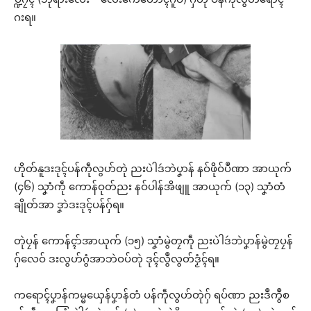
ဂးရ။
ဟိုတ်နူဒးဒုၚ်ပန်ကဵုလွဟ်တုဲ ညးပဲါဒဴဘဲပၞာန် နဝ်ဖိုဝ်ပဳဏာ အာယုက်
(၄၆) သၞာံကဵု ကောန်ဝုတ်ညး နဝ်ပါန်အိဖျူ အာယုက် (၁၃) သၞာံတံ
ချိုတ်အာ ဒၞာဲဒးဒုၚ်ပန်ဂှ်ရ။
တုဲပၠန် ကောန်ၚာ်အာယုက် (၁၅) သၞာံမွဲတၠကဵု ညးပဲါဒဴဘဲပၞာန်မွဲတၠပၠန်
ဂှ်လေဝ် ဒးလွဟ်ဂွံအာဘဲဝပ်တုဲ ဒုၚ်လွဳလွတ်ဒၟံၚ်ရ။
ကရောၚ်ပၞာန်ကမ္မယှေန်ပၞာန်တံ ပန်ကဵုလွဟ်တုဲဂှ် ရပ်ဏာ ညးဒဳကွဳစ