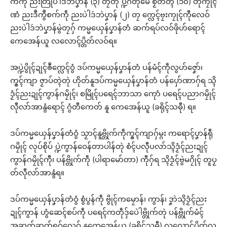
က်ကဵု ညးတြုံပဲါဒဴဘဲပၞာန် (၃) တၠတုဲ ပ္ဍဲဂိတုမေ စၟတ်တ္ၚဲ (၁၀) တုဲကၠုၚ်
ဏံ ညးဒဳကွဳစက်ကဵု ညးပဲါဒဴဘဲပၞာန် (၂) တၠ က္လေၚ်ဗၠးကၠုၚ်ကီုလေဝ်
ညးပဲါဒဴဘဲပၞာန်မွဲတၠဂှ် ကမ္မယှေန်ပၞာန်တံ ဆက်ရပ်လဝ်ဖိုဟ်ရောၚ်
ကေအေန်ယူ လလောၚ်ပ္တိတ်လဝ်ရ။
အပ္ဍဲပွိုၚ်ဍုၚ်ၜဳက္လေၚ်ဝွံ ဒပ်ကမ္မယှေန်ပၞာန်တံ ပန်မံၚ်ကဵုလွဟ်ဇၞော်၊
က္ၜၚ်ကျာ ဇၟာပ်တ္ၚဲတုဲ ဟိုတ်နူဒပ်ကမ္မယှေန်ပၞာန်တံ ပန်ပှော်ဏာဂှ်ရ သ္ၚိ
ဒၟံၚ်ညးဍုၚ်ကွာန်ဂမၠိုၚ်၊ စမြိုၚ်ပရေၚ်ဘာသာ ကေုာံ ပရေၚ်ပညာဂမၠိုၚ်
လီုလာ်အာနွံရောၚ် ဂွံတီကေတ် နူ ကေအေန်ယူ (ခရိုၚ်သဓီု) ရ။
ဒပ်ကမ္မယှေန်ပၞာန်တံဝွံ သၟာၚ်နူဗ္တိုက်ကဵုက္ၜၚ်ကျာဂှ်မ္ဂး ကရောၚ်ပၞာန်ရီု
ဂမၠိုၚ် လုပ်စိုပ် ပ္ဍဲကွာန်ဝေန်တာပါန်တုဲ စံၚ်ပလီုပလာ်သ္ၚိဒၟံၚ်ညးဍုၚ်
ကွာန်ဂမၠိုၚ်ကီု၊ ပန်ဗ္တိုက်ကဵု (ပါရာမော်တာ) ကီုဂှ်ရ သ္ၚိဒၟံၚ်ဗွဲမဂၠိုၚ် တူပၟ
တ်လီုလာ်အာနွံရ။
ဒပ်ကမ္မယှေန်ပၞာန်တံဝွံ စွံပွန်ကဵု ဗွိုၚ်ကမၠောန်၊ ကွာန်၊ ဒၞာဲသ္ၚိဒၟံၚ်ညး
ဍုၚ်ကွာန် ဟွံဆေၚ်စပ်ကဵု ပရေၚ်ကတဵုဒှ်ပေဲါဗ္တိုက်တုဲ ပန်ဗ္တိုက်မံၚ်
အဆက်ဆက်ရဂှ်လေဝ် နူကေအေန်ယူ (ခရိုၚ်သဓီု) လလောၚ်ပ္တိတ်လ