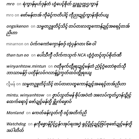
mro
ရဲကွာန်မုဟ်ဒုန်တံ ဟွံပေၚ်စိုတ် လ္တူဥက္ကဌကွာန်
on
ဗော်မန်တအ် ကဵုမံၚ်ကတိပါၚ် ကဵုညးဍုၚ်ကွာန်အိုတ်ယျ
mro
on
ongsikenon
သမ္မတဥူတိၚ်သိၚ် တပ်တးလတူကောန်ဍုၚ်အရေၚ်တအ်
on
ညိဟာ
ပံက်ဂကောံကၠောန်ဗဒှ် တ္ၚဲပၠန်ဂတး ၆၈ ဝါ
minarnon
on
Related
than tun oo
ပေါဲသဳကၠဳ လိက်ကသုက် NCA ဟွံဂွံတၚ်တုပ်စိုတ်ဏီ
on
winyanhtow.mintun
ဂတဵုမုက်တွဵုရးဍုၚ်မန်တံ ညံၚ်ဂွံတောဲစုတ်သီု
on
ဘာသာမန်ဂှ် ပတိုန်လဝ်ဂလာန်ပ္ဍဲကၠတ်ထဝ်တွဵုရးယျ
ဌာန်ပရိုၚ်ဗၠးၜးမန်
သမ္မတဥူတိၚ်သိၚ် တပ်တးလတူကောန်ဍုၚ်အရေၚ်တအ်ညိဟာ
လွီမန်
on
ရုဲစှ်
mintu. winyanhtow
ဇၟာပ်သၟတ်မန် စိုပ်အဝဲတံ ဒးလေပ်ကွတ်ပၞာန်သ္ဇိုၚ်
on
ပ္ဍဲပွိုၚ်ဍုၚ်ကျာ်ထဝ် ဒပ်ပၞာန်ဗ္တိုက်
ပ္ဍဲကအ်ကြိက်သၠုၚ်ကျာ ဟိုတ်နူဒး
ထေက်ရောၚ် ဗော်ဍုၚ်မန်တၟိ ဖ္တိုက်ဖၟောဝ်
ကဵုက္ၜၚ်ကျာ တ္ၚဲအဆက်ဆက်တုဲ
ဒုၚ်ဗ္တိုက်ကဵုစက်ဗရုသာဲတုဲ ညးဗြဴ
ညးဒေသတံ ဒးဂြိပ်ပဲါဒဴ
အာယုက်ဇၞော်မွဲတၠကဵု ကောန်ၚာ်မွဲ
ပရိုၚ်လက္ကရဴအိုတ်
Monland
ကေတ်ခန်လ္ၚတ်ကဵု ၀ၚ်အတိက်ညိ
on
June 23, 2026
တၠ ဒးချိုတ်အာ
In "ပရိုၚ်"
May 2, 2026
Watchdog
နကဵုစၞောန်ပၟိၚ်ဌန်ဂအုပ်ရးအဂၞဲ ရုၚ်ပွိုၚ်ဍုၚ်ဇြပ်ဗုဗော်ဍုၚ်မန်တၟိ
on
🏛 လညာတ်ပါ်ပဲါ
In "ပရိုၚ်"
ဒးပဲါတိတ်