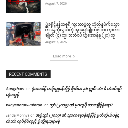
August 7, 2026
ပ္ဍဲခရိုၚ်နန်ထၜုရဳ ကွးဘာမွဲတၠ ဟိုတ်နူဖံက်သၞော
တ် ပန်ကဵုလွဟ်တုဲ အ္စာၝောံချိုတ်ၜါတၠ၊ ကွးဘာ
ချိုတ် (၄) တၠ၊ ဒးဘဲဝပ် ဟွံအောန်နူ (၂၀) တၠ
August 7, 2026
Load more
RECENT COMMENTS
Aungthaw
ဂွံအခေါၚ် တၚ်ယၟုမန်ဟီုဂှ် ၜိုတ်ဆ နာဲ၊ ဣစဳ၊ မာံ၊ မိ တံဓဝ်ရဂှ်
on
ဟွံတၟေၚ်
winyanhtow-mintun
သၞာံ (၂၀၁၉) ဏံ မုဂကူပိုဲ တာလျိုၚ်နွံရော?
on
အပ္ဍဲသၞာံ (၂၀၁၇) ဏံ သၟာကမၠောန်ဆုဲပြံၚ် ဗၞတ်လၟိဟ်ပန်ဠ
Eenda Monnya
on
က်ဘာ် လုပ်စိုပ်ကၠုၚ် ပ္ဍဲတွဵုရးဍုၚ်မန်