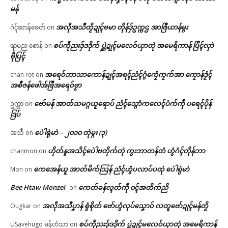
မန်
အလဵုအသဳတၟိဍုၚ်ဗမာ တိုန်ဒှ်ဥက္ကဌ အာဇြဳယာန်မ္ဂး
ဂံၚ်ဆာန်ခေတ်
on
စပ်ကဵုညးဒှ်ဒဒိုက် ပ္ဋဲဍုၚ်မလေဝ်ယှာတုဲ အမေရိကာန် ပြံၚ်လှာဲ
ရာမည စောန်
on
ဗီုပြၚ်
အရေဝ်ဘာသာကောန်ဍုၚ်အရၚ်ညံၚ်ဂွံကၠေံကၠက်အာ ကၠောန်ဒၟံၚ်
chan rot
on
အစဳဇန်ဖေါအ်ဗြဳအရေဝ်ဗၟာ
ဗော်မန် အာတ်သမဂ္ဂယူရောပ် ညံၚ်သ္ဂောံကလေၚ်ပံက်ကဵု ပရေၚ်ပိုန်
ဥက္ကာ
on
ဒြပ်
ပေဲါရုဲမာဲ – ၂၀၁၀ တုဲမ္ဂး (၃)
အသီ
on
ဟိုတ်နူအသိၚ်ပေဲါဗတိုက်တုဲ ကွးဘာတန်တံ ဟွံဂံၚ်တိုန်ဘာ
chanmon
on
ကေအေန်ယူ အာတ်မိက်သြန် ညံၚ်ဟွံပလာပ်ပထုဲ ပေဲါရုဲမာဲ
Mon
on
Bee Htaw Monzel
ကေတ်ခန်လ္ၚတ်ကဵု ၀ၚ်အတိက်ညိ
on
အလဵုအသဳပၞာန် စွံစိုတ် ဗော်ဟွံလုပ်သၞောဝ် လတူဗော်ဍုၚ်မန်တၟိ
Ougkar
on
စပ်ကဵုညးဒှ်ဒဒိုက် ပ္ဋဲဍုၚ်မလေဝ်ယှာတုဲ အမေရိကာန်
USavehugo မန်ဟံသာ
on