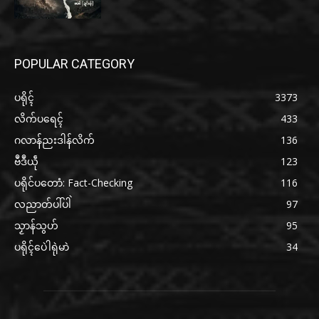
POPULAR CATEGORY
ပရိုၚ်
3373
လိက်ပရေၚ်
433
ဂလာန်ညးဒါန်လိက်
136
ဗဳဒဳယဵု
123
ပရိုင်ပတောံ: Fact-Checking
116
လညာတ်ပါ်ပါဲ
97
သၟာန်သွဟ်
95
ပရိုၚ်ပေဲါရုဲမာဲ
34