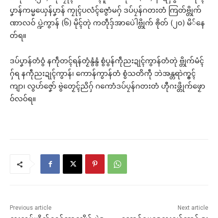
ပၞာန်ကမ္မယှေန်ပၞာန် ကၠုၚ်ပလံၚ်ဇွောံမဂှ် ဒပ်ပၠန်ဂတးတံ ကြတ်ဗ္တိုက်
ဏာလဝ် ပ္ဍဲကွာန် (၆) မိုၚ်တုဲ ကတဵုဒှ်အာပေဲါဗ္တိုက် ၜိုတ် (၂၀) မိ်နေ
တ်ရ။
ဒပ်ပၞာန်တံဝွံ နကဵုတၚ်ရန်တၟံနွံနွံ စွံပွန်ကဵုညးဍုၚ်ကွာန်တံတုဲ ဗ္တိုက်မံၚ်
ဂှ်ရ နကဵုညးဍုၚ်ကွာန်၊ ကောန်ကွာန်တံ စွံသတိကဵု ဘဲအန္တရာဲက္ၜၚ်
ကျာ၊ လွဟ်ဇၞော် ဗွဲတၟေၚ်ညိဂှ် ဂကောံဒပ်ပၠန်ဂတးတံ ဟီုဂးဖ္တိုက်ဖၟော
ဝ်လဝ်ရ။
Previous article
Next article