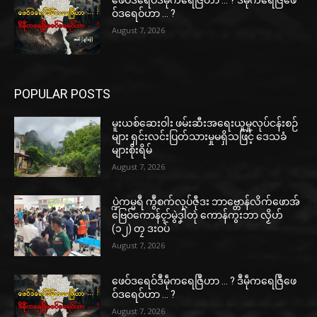
ဖေဝ်ဒရေဝ်ဒဳမဵုကရေဇြဳဟာ … ? ဒဳမဵုကရေဇြဳဖေ
ဝ်ဒရေဝ်ဟာ … ?
August 7, 2026
POPULAR POSTS
မူးယစ်ဆေးဝါး ဖမ်းဆီးအရေးယူမှုလုပ်ငန်းစဉ်
များ ရှင်းလင်းပြတ်သားမှုမရှိသဖြင့် ဒေသခံ
များစိုးရိမ်
August 7, 2026
ပ္ဍဲကမ္မရဳ ကွဳစက်လုပ်ဇီုဒး ဘာဗ္တောန်လိက်ဖောအ်
ဗြေဝ်ကောန်ၚာ်မွဲဒၞါဲတုဲ ကောန်ကွးဘာ လၟိဟ်
(၁၂) တၠ ဒးဝပ်
August 7, 2026
ဖေဝ်ဒရေဝ်ဒဳမဵုကရေဇြဳဟာ … ? ဒဳမဵုကရေဇြဳဖေ
ဝ်ဒရေဝ်ဟာ … ?
August 7, 2026