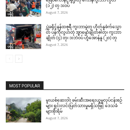
(၁၂) တၠ ဒးဝပ်
August 7, 2026
ပရိုၚ်
ပ္ဍဲခရိုၚ်နန်ထၜုရဳ ကွးဘာမွဲတၠ ဟိုတ်နူဖံက်သၞော
တ် ပန်ကဵုလွဟ်တုဲ အ္စာၝောံချိုတ်ၜါတၠ၊ ကွးဘာ
ချိုတ် (၄) တၠ၊ ဒးဘဲဝပ် ဟွံအောန်နူ (၂၀) တၠ
August 7, 2026
ပရိုၚ်
MOST POPULAR
မူးယစ်ဆေးဝါး ဖမ်းဆီးအရေးယူမှုလုပ်ငန်းစဉ်
များ ရှင်းလင်းပြတ်သားမှုမရှိသဖြင့် ဒေသခံ
များစိုးရိမ်
August 7, 2026