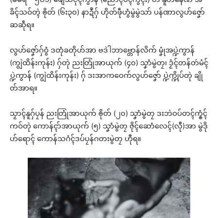
ခိၚ်သဝ်တ္ၚဲ ၜိုတ် (၆း၃၀) နာဍဳဂှ် ဟိုတ်ဖဵုဟွံမွဲမွဲသာ် ပန်ဏာလွဟ်ဇၞော်
ဆဆဵုရ။
လွဟ်ဇၞော်ဂှ်ဝွံ ဒတုံခတိုဟ်အာ ဗဒဲါဘာဗ္တောန်လိက် မၞုံအပ္ဍဲကွာန်
(ကျွဲထိန်းကုန်း) ဂှ်တုဲ ညးတြုံအာယုက် (၄၀) သၞာံမွဲတၠ၊ ဒၟံၚ်တန်တဴမံၚ်
ပ္ဍဲကွာန် (ကျွဲထိန်းကုန်း) ဂှ် ဒးအာကဝေက်လွဟ်ဇၞော် ပ္ဍဲက္ဍိုပ်တုဲ ချို
တ်အာရ။
သၟာၚ်နူဂှ်ပၠန် ညးတြုံအာယုက် ၜိုတ် (၂၀) သၞာံမွဲတၠ ဒးဘဲဝပ်တၚ်က္ၜံၚ်
ကဝ်တုဲ ကောန်ၚာ်အာယုက် (၅) သၞာံမွဲတၠ ဇိုၚ်ဆောံလေၚ်(လီု)အာ မွဲဒို
ဟ်ရောၚ် ကောန်သဂံၚ်ဒပ်ပၠန်ဂတးမွဲတၠ ဟီုရ။