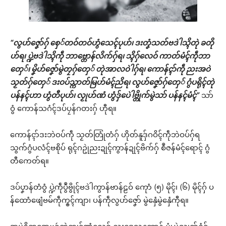
“လွဟ်ဇၞော်ဂှ် စှေ်တဝ်တဝ်ဟွံသေၚ်ပုဟ်၊ ဒးတၞံသတ်ဗဒဲါသ္ၚိတုဲ ခတို
ဟ်ရ၊ ပ္ဍဲဗဒဲါသ္ၚိကဵု ဘာဗ္တောန်လိက်ဂှ်ရ၊ သ္ၚိဂှ်လေဝ် ကာတ်မံၚ်ကဵုဘာ
တှေ်၊ မၞိဟ်ဇၞော်မွဲတၠဂှ်တှေ် တုဲအာလဝဲါဂှ်ရ၊ ကောန်ၚာ်ကဵု ညးအဝဲ
သၟတ်ဂှ်တှေ် ဒးဝပ်သ္ကာတ်မြဟ်မံၚ်ညိရ၊ လွဟ်ဇၞော်ဂှ်တှေ် ဂွံပရိုၚ်တုဲ
ပန်နၚ်ဟာ ဟွံတီပုဟ်၊ လၟုဟ်ဏံ ဟွံဒှ်ပေဲါဗ္တိုက်မွဲသာ် ပန်နၚ်မံၚ်”
သာ်
ဝွံ ကောန်သဂံၚ်ဒပ်ပၠန်ဂတးဂှ် ဟီုရ။
ကောန်ၚာ်ဒးဘဲဝပ်ကဵု သၟတ်တြုံတံဂှ် ဟိုတ်နူဒှ်ဂဝိၚ်ကဵုဘဲဝပ်ဂှ်ရ
သွက်ဂွံပလံၚ်ဗစိုပ် ရုၚ်ဂဥုဲညးဍုၚ်ကွာန်ဍုၚ်ဗိက်ဂှ် စဳဇန်မံၚ်ရောၚ် ဂွံ
တီကေတ်ရ။
ဒပ်ပၞာန်တံဝွံ ပ္ဍဲကဵုပွဳဗွိုၚ်ဗဒဲါကွာန်ဗာန်ဠဝ် ကေုာံ (၅) မိုၚ်၊ (၆) မိုၚ်ဂှ် ပ
န်ထောံဖျေံဗမ်ကဵုက္ၜၚ်ကျာ၊ ပန်ကဵုလွဟ်ဇၞော် မွဲနှေံမွဲနှေံကီုရ။