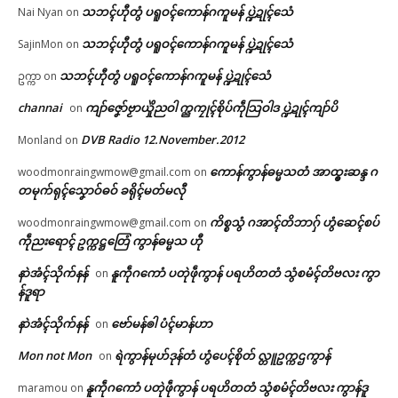
သဘၚ်ဟီုတွံ ပရူဝၚ်ကောန်ဂကူမန် ပ္ဍဲဍုၚ်သေံ
Nai Nyan
on
သဘၚ်ဟီုတွံ ပရူဝၚ်ကောန်ဂကူမန် ပ္ဍဲဍုၚ်သေံ
SajinMon
on
သဘၚ်ဟီုတွံ ပရူဝၚ်ကောန်ဂကူမန် ပ္ဍဲဍုၚ်သေံ
ဥက္ကာ
on
channai
ကျာ်ဇၞော်ဗၟာယှိုဲညဝါ က္ညကၠုၚ်စိုပ်ကဵုသြဝါဒ ပ္ဍဲဍုၚ်ကျာ်ပိ
on
DVB Radio 12.November.2012
Monland
on
ကောန်ကွာန်ဓမ္မသတံ အာထ္ၜးဆန္ဒ ဂ
woodmonraingwmow@gmail.com
on
တမုက်ရုၚ်သၞောဝ်ဓဝ် ခရိုၚ်မတ်မလီု
ကိစ္စသွံ ဂအာၚ်တိဘာဂှ် ဟွံဆေၚ်စပ်
woodmonraingwmow@gmail.com
on
ကဵုညးရောၚ် ဥက္ကဋ္ဌတြေံ ကွာန်ဓမ္မသ ဟီု
နာဲအံၚ်သိုက်နန်
နူကဵုဂကောံ ပတုဲဖဵုကွာန် ပရဟိတတံ သွံစမံၚ်တိဗလး ကွာ
on
န်ဒူရာ
နာဲအံၚ်သိုက်နန်
ဗော်မန်ၜါ ပံၚ်မာန်ဟာ
on
Mon not Mon
ရဲကွာန်မုဟ်ဒုန်တံ ဟွံပေၚ်စိုတ် လ္တူဥက္ကဌကွာန်
on
နူကဵုဂကောံ ပတုဲဖဵုကွာန် ပရဟိတတံ သွံစမံၚ်တိဗလး ကွာန်ဒူ
maramou
on