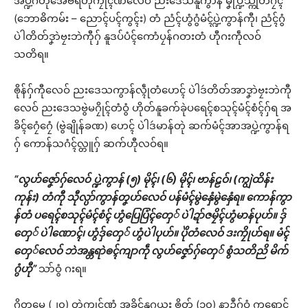
အပ္ဍဲဂိတုအေဗရဴတုဲကၠုၚ်ဏံလေဝ် ညးဒေသနူကွာန် မၞုံပ္ဍဲသ္ကုတ်ဂၠံၚ်
(ဘောဓိကမ်း – ညောၚ်ပၚ်ကွၚ်း) တံ ညံၚ်ဟွံဂွံမံၚ်ပ္ဍဲကွာန်ကီု၊ ညံၚ်ဂွံ
ပဲါတိတ်ဒၞာဲဗၠးဘဲကီုဂှ် နူဒပ်ပံၚ်ကောံပၠန်ဂတးတံ ဟီုဂးကဵုလဝ်
သတိရ။
ၜိုန်ဂှ်ကီုလေဝ် ညးဒေသကွာန်လ္ၚဵုတံဟေၚ် ပဲါဒဴတိတ်အာဒၞာဲဗၠးဘဲကီု
လေဝ် ညးဒေသဗွဲမဂၠိုၚ်တံဝွံ ဟိုတ်နူခက်ခုဲပရေၚ်စသုၚ်မံၚ်စံၚ်ဂှ်ရ အ
ခိၚ်ဂၠေံဂၠေံ (ဗွဲချိုန်ခဏ) ဟေၚ် ပဲါဒဴမာန်တုဲ ဆက်မံၚ်အာအပ္ဍဲကွာန်ရ
ဂှ် ကောန်သဂံၚ်လ္တူဂှ် ဆက်ဟီုလဝ်ရ။
“လွဟ်ဇၞော်ဂှ်လေဝ် ပ္ဍဲကွာန် (၅) မိုၚ်၊ (၆) မိုၚ်၊ ဗာန်ဠဝ်၊ (ကျွဲထိန်း
ကုန်း) တံကီု သီုလ္ပာ်ကွာန်တၞဟ်လေဝ် ပန်မံၚ်မွဲနှေံမွဲနှေံရ။ ကောန်ကွာ
န်တံ ပရေၚ်စသုၚ်မံၚ်စံၚ် ဟွံပြေပြံၚ်တှေ် ပဲါဍာ်ဇမၠိၚ်ဟွံမာန်ပုဟ်။ ဒှ်
တှေ် ပဲါဏောၚ်၊ ဟွံဒှ်တှေ် ဟွံပဲါပုဟ်။ ပိုဲတံလေဝ် ဒးကၠိုဟ်ရ။ မံၚ်
တှေ်လေဝ် ဘဲအန္တရာဲၜၚ်ကျာကဵု လွဟ်ဇၞော်ဂှ်တှေ် စွံသတိညိ မိက်
ဂွံဟီု”
သာ်ဝွံ ဂးရ။
ဂိတုမေ (၂၀) တုဲကၠုၚ်ဏံ အခိၚ်နူဂယး ၜိုတ် (၁၀) နာဍဳဂှ်ဝွံ ကရောၚ်