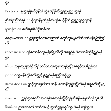
ရာ
ရဲကွာန်မုဟ်ဒုန်တံ ဟွံပေၚ်စိုတ် လ္တူဥက္ကဌကွာန်
Rea Jea
on
နာဲအံၚ်သိုက်နန်
ရဲကွာန်မုဟ်ဒုန်တံ ဟွံပေၚ်စိုတ် လ္တူဥက္ကဌကွာန်
on
ဗော်မန်ၜါ ပံၚ်မာန်ဟာ
ရာမာန်ယ
on
ongsikenon
သ္ဘၚ်သၠာဲဂတးလညာတ် ကေုာံထ္ၜးပျးလိက်ပတ်မန်တြေံတြ
on
ဟ်
တ္ၚဲကောန်ဂကူမန်(၆၅)ဝါ ကဵု ပရေၚ်ၜိုဟ်လလမ်ကၟိန်ဍုၚ်မန်
konchannai
on
ဗၟာ
သမ္မတဥူတိၚ်သိၚ် တပ်တးလတူကောန်ဍုၚ်အရေၚ်တအ်ညိဟာ
မန်
on
ဂကူမန်​သှ်ေၜက်ကၠုၚ် နူဍုၚ်မန်တြေံဟရိပုဉ္ဇ
jor
on
သ္ဘၚ်ကၞာစှေ်ဘာ တန်ဗတောန်ကွိုၚ်ကွိုက်မန် မရနုက်ကဵု (၃)
Banyakhong
on
ဝါ
သ္ဘၚ်ကၞာစှေ်ဘာ တန်ဗတောန်ကွိုၚ်ကွိုက်မန် မရနုက်ကဵု (၃) ဝါ
channai
on
ညးဒေသတံ ဒးထံက်ပၚ် သွက်က္ဍိုပ်ရပ်လွဟ်မန် ဖျေံလွဟ်
ဗီဇမန်
on