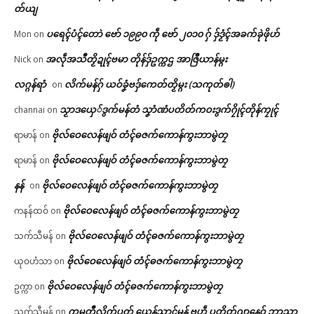
တ်ယျ
ပရေၚ်ပံၚ်တောဲ ဗော် ၁၉၉၀ ကဵု ဗော် ၂၀၁၀ ဂှ် ဒှ်ဒၟံၚ်အခက်ခုဲဖိုဟ်
Mon
on
အလဵုအသဳတၟိဍုၚ်ဗမာ တိုန်ဒှ်ဥက္ကဌ အာဇြဳယာန်မ္ဂး
Nick
on
လဂ္ဂန်ရာံ
လိက်မန်ဂှ် ယဝ်ခၞံဗဒှ်ကေတ်တၟိမ္ဂး (သကုတ်ၜါ)
on
သၟာဒယှေ်ဒွက်မန်တံ သၞာံဏံပတိတ်ကဝးဒွက်ဂၠိုၚ်တိုန်ကၠုၚ်
channai
on
ဗိုလ်ဝေလေန်ဖျဝ် တံၚ်ဓဇက်ကောန်ကွးဘာမွဲတၠ
ရာမာန်
on
ဗိုလ်ဝေလေန်ဖျဝ် တံၚ်ဓဇက်ကောန်ကွးဘာမွဲတၠ
ရာမာန်
on
နန်
ဗိုလ်ဝေလေန်ဖျဝ် တံၚ်ဓဇက်ကောန်ကွးဘာမွဲတၠ
on
ဗိုလ်ဝေလေန်ဖျဝ် တံၚ်ဓဇက်ကောန်ကွးဘာမွဲတၠ
ကနန်ထဝ်
on
ဗိုလ်ဝေလေန်ဖျဝ် တံၚ်ဓဇက်ကောန်ကွးဘာမွဲတၠ
သက်သီမန်
on
ဗိုလ်ဝေလေန်ဖျဝ် တံၚ်ဓဇက်ကောန်ကွးဘာမွဲတၠ
ယုဝဟံသာ
on
ဗိုလ်ဝေလေန်ဖျဝ် တံၚ်ဓဇက်ကောန်ကွးဘာမွဲတၠ
ဥက္ကာ
on
ကမ္မတဳလိက်ပတ် ယေန်သၞာၚ်မန် ဗဟဵု ပတိတ်ဂျာနေဝ် ဘာသာ
သက်သီမန်
on