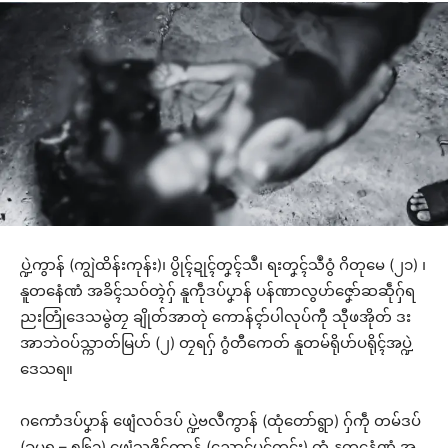
ပ္ဍဲကွာန် (ကျွဲထိန်းကုန်း)၊ ပွိုၚ်ဍုၚ်တၞၚ်သဳ၊ ရးတၞၚ်သဳဝွံ ဂိတုမေ (၂၁) ၊
နူတနေံဏံ အခိၚ်သဝ်တ္ၚဲဂှ် နူကဵုဒပ်ပၞာန် ပန်ဏာလွဟ်ဇၞော်ဆဆဵုဂှ်ရ
ညးတြုံဒေသမွဲတၠ ချိုတ်အာတုဲ ကောန်ၚာ်ပါလုပ်ကီု သီုဖအိုတ် ဒး
အာဘဲဝပ်သ္ကာတ်မြဟ် (၂) တၠရဂှ် ဂွံတီကေတ် နူတမ်ရိုဟ်ပရိုၚ်အပ္ဍဲ
ဒေသရ။
ဂကောံဒပ်ပၞာန် ဖျေံလဝ်ဒပ် ပ္ဍဲဗလဳကွာန် (ထုံတော်ရွာ) ဂှ်ကဵု တမ်ဒပ်
(ခမရ – ၅၆၁) ဖျေံသဇိုၚ်ကွာန် (ညောၚ်ပၚ်ကွၚ်း) တံ နူတနေံဏံ အ