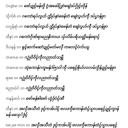
ဗော်ဍုၚ်မန်တၟိ ဂွံအခေါၚ်ဒၞာဲဖျေံဒပ်ဂၠိုၚ်တိုန်
Ougkar
on
ဂကောံရပ်လွဟ် က္ဍိုပ်နာဲဗေန်တံ ဖျေံလွဟ်ကဵု ဒပ်ပၞာန်ဗၟာ
သိုက်ဇံ
on
ဂကောံရပ်လွဟ် က္ဍိုပ်နာဲဗေန်တံ ဖျေံလွဟ်ကဵု ဒပ်ပၞာန်ဗၟာ
လဂ္ဂန်ရာံ
on
ဂကောံဂိုဏ်ရာမညနိကာယ သှ်လိခ်ပရိယတ္တိမန်ရောၚ်
တီနာဲ
on
ရုၚ်ဆက်ဆောံဍုၚ်မတ်မလီု ကလေၚ်ပံက်ယျ
ဒိဟနန်
on
ဂဥုဲဝိဝိၚ်ကဵုလညာတ်သမ္တီ
channai
on
တ္ၚဲကောန်ဂကူမန်(၆၅)ဝါ ကဵု ပရေၚ်ၜိုဟ်လလမ်ကၟိန်ဍုၚ်မန်ဗၟာ
channai
on
ဂဥုဲဝိဝိၚ်ကဵုလညာတ်သမ္တီ
ရာမာ
on
ဂဥုဲဝိဝိၚ်ကဵုလညာတ်သမ္တီ
ဗညာဃံင်
on
ဗော်မန်ၜါဗော် ဟွံဒှ်ပံၚ်ဏီ
ကနန်ထဝ်
on
အလဵုအသဳတံ ဒုၚ်ကအ်ပါၚ် ဗလးကဵုကောန်ထံၚ်သၟာပရေၚ်ဍုၚ်ကွာန်
တီနာဲ
on
မန် မသှေ်ဒၟံၚ်
အလဵုအသဳတံ ဒုၚ်ကအ်ပါၚ် ဗလးကဵုကောန်ထံၚ်သၟာပရေၚ်
tae jae mon
on