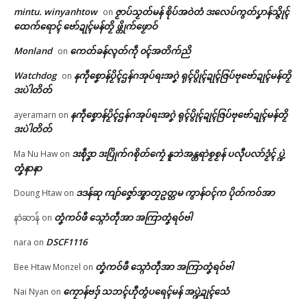
ဒေသ ဒးဝပ် (၃) တၠတုဲ ချိုတ် (၁)
mintu. winyanhtow
ဇၟာပ်သၟတ်မန် စိုပ်အဝဲတံ ဒးလေပ်ကွတ်ပၞာန်သ္ဇိုၚ်
on
တၠ
ထေက်ရောၚ် ဗော်ဍုၚ်မန်တၟိ ဖ္တိုက်ဖၟောဝ်
February 24, 2026
© ဌာန်ပရိုၚ်ဗၠးၜးမန်
In "ပရိုၚ်"
Monland
ကေတ်ခန်လ္ၚတ်ကဵု ၀ၚ်အတိက်ညိ
on
Watchdog
နကဵုစၞောန်ပၟိၚ်ဌန်ဂအုပ်ရးအဂၞဲ ရုၚ်ပွိုၚ်ဍုၚ်ဇြပ်ဗုဗော်ဍုၚ်မန်တၟိ
on
ဒးပဲါတိတ်
နကဵုစၞောန်ပၟိၚ်ဌန်ဂအုပ်ရးအဂၞဲ ရုၚ်ပွိုၚ်ဍုၚ်ဇြပ်ဗုဗော်ဍုၚ်မန်တၟိ
ayeramarn
on
ဒးပဲါတိတ်
ဒးစဵုဒၞာ ဒးပြိုက်ဂစိုတ်ကၠေံ နူဘဲအန္တရာဲစၟစၟန် ပလီုပလာ်ဒၟံၚ် ပ္ဍဲ
Ma Nu Haw
on
တၞံနာနာ
ဒဒန်ဆု ကျာ်ဇၞော်အ္စာတၠဥတ္တမ ကွာန်ဝၚ်က ပိုတ်ကဝ်အာ
Doung Htaw
on
တၞံကဝ်ဖီ သ္ဂောံတဵုအာ အကြာတၞံရဝ်ဗါ
နာဲဆာန်
on
DSCF1116
nara
on
တၞံကဝ်ဖီ သ္ဂောံတဵုအာ အကြာတၞံရဝ်ဗါ
Bee Htaw Monzel
on
ကၠောန်ဗဒှ် သဘၚ်ဟီုတွံပရေၚ်မန် အပ္ဍဲဍုၚ်သေံ
Nai Nyan
on