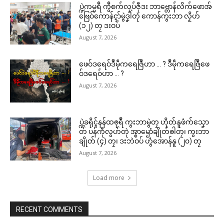
ပ္ဍဲကမ္မရဳ ကွဳစက်လုပ်ဇီုဒး ဘာဗ္တောန်လိက်ဖောအ်
ဗြေဝ်ကောန်ၚာ်မွဲဒၞါဲတုဲ ကောန်ကွးဘာ လၟိဟ်
(၁၂) တၠ ဒးဝပ်
August 7, 2026
ဖေဝ်ဒရေဝ်ဒဳမဵုကရေဇြဳဟာ … ? ဒဳမဵုကရေဇြဳဖေ
ဝ်ဒရေဝ်ဟာ … ?
August 7, 2026
ပ္ဍဲခရိုၚ်နန်ထၜုရဳ ကွးဘာမွဲတၠ ဟိုတ်နူဖံက်သၞော
တ် ပန်ကဵုလွဟ်တုဲ အ္စာၝောံချိုတ်ၜါတၠ၊ ကွးဘာ
ချိုတ် (၄) တၠ၊ ဒးဘဲဝပ် ဟွံအောန်နူ (၂၀) တၠ
August 7, 2026
Load more
RECENT COMMENTS