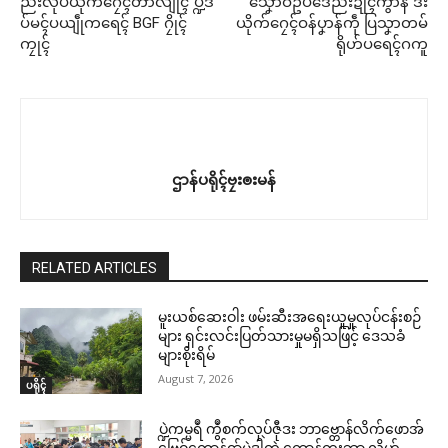
ညးလုပ်ယိုက်ဂၠေၚ်တာလျိုၚ် ပ္ဍဲဒ
သၞောဝ်ဥပဒေညးဍုၚ်ကွာန် ဒး
ပ်မၚ်ပယျဵုကရေၚ် BGF ဂၠိုၚ်
ယိုက်ဂၠေၚ်ဝန်ပၞာန်ကဵု ပြသၞာတမ်
ကၠုၚ်
ရိုဟ်ပရေၚ်ဂကူ
ဌာန်ပရိုၚ်ဗၠးၜးမန်
RELATED ARTICLES
မူးယစ်ဆေးဝါး ဖမ်းဆီးအရေးယူမှုလုပ်ငန်းစဉ်
များ ရှင်းလင်းပြတ်သားမှုမရှိသဖြင့် ဒေသခံ
များစိုးရိမ်
August 7, 2026
ပရိုၚ်
ပ္ဍဲကမ္မရဳ ကွဳစက်လုပ်ဇီုဒး ဘာဗ္တောန်လိက်ဖောအ်
ဗြေဝ်ကောန်ၚာ်မွဲဒၞါဲတုဲ ကောန်ကွးဘာ လၟိဟ်