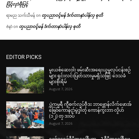
ပြံၚ်လှာဲဗီုပြၚ်
တၠပညာဝၚ်မန် ဒံက်တာနာဲပါန်လှ စုတိ
ရာမည သက်သီမန်
on
တၠပညာဝၚ်မန် ဒံက်တာနာဲပါန်လှ စုတိ
ဇဲနာဲ
on
EDITOR PICKS
မူးယစ်ဆေးဝါး ဖမ်းဆီးအရေးယူမှုလုပ်ငန်းစဉ်
များ ရှင်းလင်းပြတ်သားမှုမရှိသဖြင့် ဒေသခံ
များစိုးရိမ်
August 7, 2026
ပ္ဍဲကမ္မရဳ ကွဳစက်လုပ်ဇီုဒး ဘာဗ္တောန်လိက်ဖောအ်
ဗြေဝ်ကောန်ၚာ်မွဲဒၞါဲတုဲ ကောန်ကွးဘာ လၟိဟ်
(၁၂) တၠ ဒးဝပ်
August 7, 2026