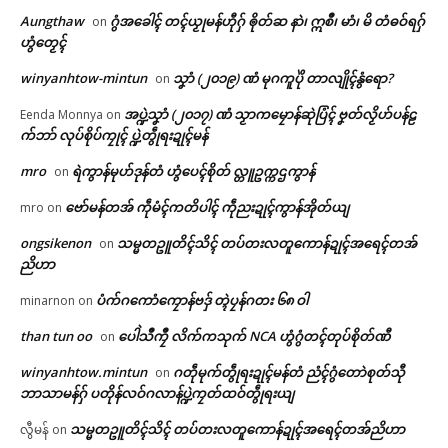
Aungthaw
ဂွံအခေါၚ် တၚ်ယၟုမန်ဟီုဂှ် ၜိုတ်ဆ နာဲ၊ ဣစဳ၊ မာံ၊ မိ တံဓဝ်ရဂှ်
on
Related
ဟွံတၟေၚ်
winyanhtow-mintun
သၞာံ (၂၀၁၉) ဏံ မုဂကူပိုဲ တာလျိုၚ်နွံရော?
on
ဌာန်ပရိုၚ်ဗၠးၜးမန်
အပ္ဍဲသၞာံ (၂၀၁၇) ဏံ သၟာကမၠောန်ဆုဲပြံၚ် ဗၞတ်လၟိဟ်ပန်ဠ
Eenda Monnya
on
က်ဘာ် လုပ်စိုပ်ကၠုၚ် ပ္ဍဲတွဵုရးဍုၚ်မန်
ရုဲစှ်
mro
ရဲကွာန်မုဟ်ဒုန်တံ ဟွံပေၚ်စိုတ် လ္တူဥက္ကဌကွာန်
ပ္ဍဲၜဳက္လေၚ် ဟိုတ်နူဒပ်ပၞာန်ပန်လွဟ်
ပ္ဍဲကအ်ကြိက်သၠုၚ်ကျာ ဟိုတ်နူဒး
on
ဇၞော်တုဲ ညးဗြဴမနွံပဋိသန္ဓိကောန်
ဒုၚ်ဗ္တိုက်ကဵုစက်ဗရုသာဲတုဲ ညးဗြဴ
ဗော်မန်တအ် ကဵုမံၚ်ကတိပါၚ် ကဵုညးဍုၚ်ကွာန်အိုတ်ယျ
mro
on
ကၟာကဵု ကောန်ၚာ်မွဲတၠ ချိုတ်
အာယုက်ဇၞော်မွဲတၠကဵု ကောန်ၚာ်မွဲ
ပရိုၚ်လက္ကရဴအိုတ်
June 25, 2026
တၠ ဒးချိုတ်အာ
ongsikenon
သမ္မတဥူတိၚ်သိၚ် တပ်တးလတူကောန်ဍုၚ်အရေၚ်တအ်
on
In "ပရိုၚ်"
May 2, 2026
ညိဟာ
🏛 လညာတ်ပါ်ပဲါ
In "ပရိုၚ်"
ပံက်ဂကောံကၠောန်ဗဒှ် တ္ၚဲပၠန်ဂတး ၆၈ ဝါ
minarnon
on
ညးဒါန်လိက်
than tun oo
ပေါဲသဳကၠဳ လိက်ကသုက် NCA ဟွံဂွံတၚ်တုပ်စိုတ်ဏီ
on
ဗွဳဒဳယဵု
winyanhtow.mintun
ဂတဵုမုက်တွဵုရးဍုၚ်မန်တံ ညံၚ်ဂွံတောဲစုတ်သီု
on
ဘာသာမန်ဂှ် ပတိုန်လဝ်ဂလာန်ပ္ဍဲကၠတ်ထဝ်တွဵုရးယျ
ကေတ်အဆက်
ဟိုတ်နူလွဟ်ဇၞော်တမ်ဒပ် (ခမရ –
သမ္မတဥူတိၚ်သိၚ် တပ်တးလတူကောန်ဍုၚ်အရေၚ်တအ်ညိဟာ
လွီမန်
on
၅၉၁) ဂှ်ရ ဂကောံသ္ၚိကၟိန်ညး