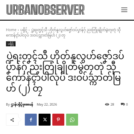
URBANOBSERVER
Home
ပရိုၚ်
ပ္ဍဲရးတၞၚ်သဳ ဟိုတ်နူလွဟ်ဇၞော်ဒပ်ပၞာန်ဂှ် ညးတြုံချိုတ်မွဲတၠတုဲ သီု
ကောန်ၚာ်ပါလုပ် ဒးဝပ်သ္ကာတ်မြဟ် (၂) တၠ
ပရိုၚ်
ပ္ဍဲရးတၞၚ်သဳ ဟိုတ်နူလွဟ်ဇၞော်ဒပ်
ပၞာန်ဂှ် ညးတြုံချိုတ်မွဲတၠတုဲ သီု
ကောန်ၚာ်ပါလုပ် ဒးဝပ်သ္ကာတ်မြ
ဟ် (၂) တၠ
By
ဌာန်ပရိုၚ်ဗၠးၜးမန်
May 22, 2026
28
0