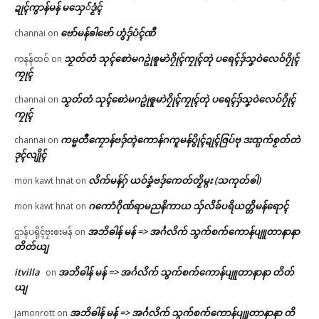
ဍုၚ်ကွာန်မန် မသှေ်ဒၟံၚ်
ဗော်မန်ၜါဗော် ဟွံဒှ်ပံၚ်ဏီ
channai
on
သၟတ်တံ သုၚ်စောဲမဂဥုဲၜူမာဲဂၠိုၚ်ကၠုၚ်တုဲ ပရေၚ်ဒှ်သၞဝဲလေဝ်ဂၠိုၚ်
ကနန်ထဝ်
on
ကၠုၚ်
သၟတ်တံ သုၚ်စောဲမဂဥုဲၜူမာဲဂၠိုၚ်ကၠုၚ်တုဲ ပရေၚ်ဒှ်သၞဝဲလေဝ်ဂၠိုၚ်
channai
on
ကၠုၚ်
ကမ္မတဳကၠောန်ဗဒှ်တ္ၚဲကောန်ဂကူမန်ပွိုၚ်ဍုၚ်ဇြပ်ဗု ဒးထ္ပက်စၟတ်တဲ
channai
on
ဒုၚ်လျိုၚ်
လိက်မန်ဂှ် ယဝ်ခၞံဗဒှ်ကေတ်တၟိမ္ဂး (သကုတ်ၜါ)
mon kawt hnat
on
ဂကောံဂိုဏ်ရာမညနိကာယ သှ်လိခ်ပရိယတ္တိမန်ရောၚ်
mon kawt hnat
on
အဘိဓါန် မန် => အၚ်္ဂလိက် သွက်စက်ကောန်ပျူတာနာနာ
ဌာန်ပရိုၚ်ဗၠးၜးမန်
on
တိတ်ယျ
itvilla
အဘိဓါန် မန် => အၚ်္ဂလိက် သွက်စက်ကောန်ပျူတာနာနာ တိတ်
on
ယျ
အဘိဓါန် မန် => အၚ်္ဂလိက် သွက်စက်ကောန်ပျူတာနာနာ တိ
jamonrott
on